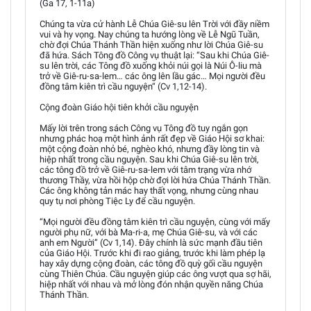
(Ga 17, 1-11a)
Chúng ta vừa cử hành Lễ Chúa Giê-su lên Trời với đầy niềm
vui và hy vọng. Nay chúng ta hướng lòng về Lễ Ngũ Tuần,
chờ đợi Chúa Thánh Thần hiện xuống như lời Chúa Giê-su
đã hứa. Sách Tông đồ Công vụ thuật lại: “Sau khi Chúa Giê-
su lên trời, các Tông đồ xuống khỏi núi gọi là Núi Ô-liu mà
trở về Giê-ru-sa-lem… các ông lên lầu gác… Mọi người đều
đồng tâm kiên trì cầu nguyện“ (Cv 1,12-14).
Cộng đoàn Giáo hội tiên khởi cầu nguyện
Mấy lời trên trong sách Công vụ Tông đồ tuy ngắn gọn
nhưng phác hoạ một hình ảnh rất đẹp về Giáo Hội sơ khai:
một cộng đoàn nhỏ bé, nghèo khó, nhưng đầy lòng tin và
hiệp nhất trong cầu nguyện. Sau khi Chúa Giê-su lên trời,
các tông đồ trở về Giê-ru-sa-lem với tâm trạng vừa nhớ
thương Thầy, vừa hồi hộp chờ đợi lời hứa Chúa Thánh Thần.
Các ông không tản mác hay thất vọng, nhưng cùng nhau
quy tụ nơi phòng Tiệc Ly để cầu nguyện.
“Mọi người đều đồng tâm kiên trì cầu nguyện, cùng với mấy
người phụ nữ, với bà Ma-ri-a, mẹ Chúa Giê-su, và với các
anh em Người” (Cv 1,14). Đây chính là sức mạnh đầu tiên
của Giáo Hội. Trước khi đi rao giảng, trước khi làm phép lạ
hay xây dựng cộng đoàn, các tông đồ quỳ gối cầu nguyện
cùng Thiên Chúa. Cầu nguyện giúp các ông vượt qua sợ hãi,
hiệp nhất với nhau và mở lòng đón nhận quyền năng Chúa
Thánh Thần.