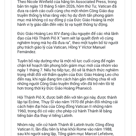
Theo Nicole Winfield của hãng tin Associated Press, trong
bản tin ngày 13 tháng 5 năm 2026, hôm thứ Tư, Vatican đã
đưa ra cảnh cáo cuối cùng cho một nhóm Công Giáo duy
truyền thống ly khai rằng việc họ dự định tấn phong giám
mục mà không có sự đồng ý của Đức Giáo Hoàng là một
hành vi ly giáo dẫn đến việc bị vạ tuyệt thông tự động.
Đức Giáo Hoàng Leo XIV đang cầu nguyện để các nhà lãnh
đạo của Hội Thánh Piô X “xem xét lại quyết định vô cùng
nghiêm trọng mà họ đã đưa ra”, theo một tuyên bố từ người
phụ trách giáo lý của Vatican, Hồng Y Víctor Manuel
Fernández.
Tuyên bố này dường như là một nỗ lực cuối cùng để ngăn
chặn kế hoạch tấn phong bốn giám mục mới của nhóm vào
ngày 1 tháng 7. Nếu họ tiếp tục, đó sẽ là thách thức nghiêm
trọng nhất đối với thẩm quyền của Đức Giáo Hoàng Leo cho
đến nay, khi ngài đang tìm cách hàn gắn những chia rẽ với
những người Công Giáo truyền thống vốn đã trở nên tồi tệ
hơn trong thời kỳ Đức Giáo Hoàng Phanxicô.
Hội Thánh Piô X, được biết đến với tên gọi này, được thành
lập tại Écône, Thụy Sĩ vào năm 1970 để phản đối những cải
cách hiện đại hóa của Công đồng Vatican II những năm
1960, trong đó có việc cho phép cử hành Thánh lễ bằng
tiếng bản địa thay vì tiếng Latinh.
Nhóm này, vốn cử hành Thánh lễ Latinh trước Công đồng
Vatican II, lần đầu tiên ly khai khỏi Rome vào năm 1988,
sau khi người sáng lập, Tổng giám mục Marcel Lefebvre,