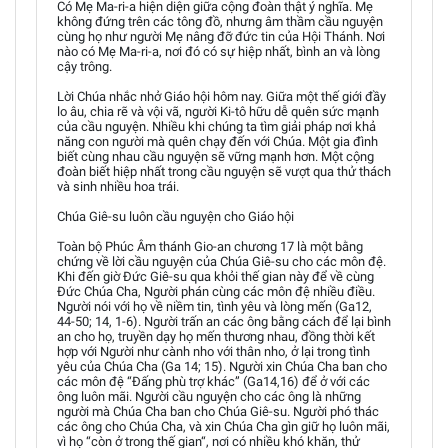
Có Mẹ Ma-ri-a hiện diện giữa cộng đoàn thật ý nghĩa. Mẹ
không đứng trên các tông đồ, nhưng âm thầm cầu nguyện
cùng họ như người Mẹ nâng đỡ đức tin của Hội Thánh. Nơi
nào có Mẹ Ma-ri-a, nơi đó có sự hiệp nhất, bình an và lòng
cậy trông.
Lời Chúa nhắc nhở Giáo hội hôm nay. Giữa một thế giới đầy
lo âu, chia rẽ và vội vã, người Ki-tô hữu dễ quên sức mạnh
của cầu nguyện. Nhiều khi chúng ta tìm giải pháp nơi khả
năng con người mà quên chạy đến với Chúa. Một gia đình
biết cùng nhau cầu nguyện sẽ vững mạnh hơn. Một cộng
đoàn biết hiệp nhất trong cầu nguyện sẽ vượt qua thử thách
và sinh nhiều hoa trái.
Chúa Giê-su luôn cầu nguyện cho Giáo hội
Toàn bộ Phúc Âm thánh Gio-an chương 17 là một bằng
chứng về lời cầu nguyện của Chúa Giê-su cho các môn đệ.
Khi đến giờ Ðức Giê-su qua khỏi thế gian này để về cùng
Đức Chúa Cha, Người phán cùng các môn đệ nhiều điều.
Người nói với họ về niềm tin, tình yêu và lòng mến (Ga12,
44-50; 14, 1-6). Người trấn an các ông bằng cách để lại bình
an cho họ, truyền dạy họ mến thương nhau, đồng thời kết
hợp với Người như cành nho với thân nho, ở lại trong tình
yêu của Chúa Cha (Ga 14; 15). Người xin Chúa Cha ban cho
các môn đệ “Đấng phù trợ khác” (Ga14,16) để ở với các
ông luôn mãi. Người cầu nguyện cho các ông là những
người mà Chúa Cha ban cho Chúa Giê-su. Người phó thác
các ông cho Chúa Cha, và xin Chúa Cha gìn giữ họ luôn mãi,
vì họ “còn ở trong thế gian“, nơi có nhiều khó khăn, thử