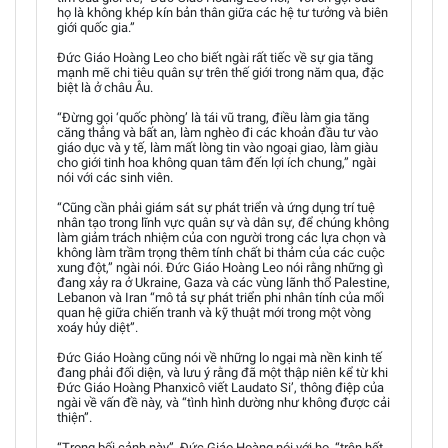
họ là không khép kín bản thân giữa các hệ tư tưởng và biên
giới quốc gia.”
Đức Giáo Hoàng Leo cho biết ngài rất tiếc về sự gia tăng
mạnh mẽ chi tiêu quân sự trên thế giới trong năm qua, đặc
biệt là ở châu Âu.
“Đừng gọi ‘quốc phòng’ là tái vũ trang, điều làm gia tăng
căng thẳng và bất an, làm nghèo đi các khoản đầu tư vào
giáo dục và y tế, làm mất lòng tin vào ngoại giao, làm giàu
cho giới tinh hoa không quan tâm đến lợi ích chung,” ngài
nói với các sinh viên.
“Cũng cần phải giám sát sự phát triển và ứng dụng trí tuệ
nhân tạo trong lĩnh vực quân sự và dân sự, để chúng không
làm giảm trách nhiệm của con người trong các lựa chọn và
không làm trầm trọng thêm tính chất bi thảm của các cuộc
xung đột,” ngài nói. Đức Giáo Hoàng Leo nói rằng những gì
đang xảy ra ở Ukraine, Gaza và các vùng lãnh thổ Palestine,
Lebanon và Iran “mô tả sự phát triển phi nhân tính của mối
quan hệ giữa chiến tranh và kỹ thuật mới trong một vòng
xoáy hủy diệt”.
Đức Giáo Hoàng cũng nói về những lo ngại mà nền kinh tế
đang phải đối diện, và lưu ý rằng đã một thập niên kể từ khi
Đức Giáo Hoàng Phanxicô viết Laudato Si’, thông điệp của
ngài về vấn đề này, và “tình hình dường như không được cải
thiện”.
“Trong bối cảnh này”, Đức Giáo Hoàng nói với họ, “trên hết,