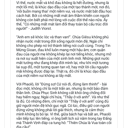
Vì thế, nước mắt và khổ đau không là hết đường, nhưng là
một lối mở, là khúc dạo đầu của một tạo thành mới; nơi đó,
‘nỗi buồn mang thai’ một niềm vui, và nước mắt bắt đầu học
cách hát. Bởi có những mất mát âm thầm khiến con người
không còn biết phải mở lòng với cuộc đời thế nào nữa. Ấy
thế, “Có những mất mát làm đổi thay toàn bộ cấu trúc đời
người!” - Judith Viorst.
“Anh em sẽ khóc lóc và than van!”. Chúa Giêsu không phủ
nhận nước mắt trong đời sống người môn đệ; Ngài chỉ
không cho phép nó trở thành tiếng nói cuối cùng. Trong Tin
Mừng Gioan, đau khổ luôn mang một hậu âm; cơn quặn
đau của người mẹ không khép lại nơi tiếng khóc, nhưng mở
ra nơi sự xuất hiện của một sinh linh mới. Những giọt nước
mắt tưởng như đang khép đời mình lại, như khi một tương
lai sụp đổ, một tương quan tan vỡ, hay một lời cầu nguyện
mãi không được đáp lại. Thật ra, đó chỉ là khúc dạo đầu
của một niềm vui không ai lấy mất.
Với Phaolô, lời “Đừng sợ! Cứ nói đi, đừng làm thinh!” - bài
đọc một, không chỉ là một trấn an, nhưng là một bảo đảm
thần linh. Chúa Phục Sinh không cất khỏi ông chống đối
hay hiểm nguy; Ngài chỉ hứa, “Thầy ở với anh!”. Và như thế
là đủ. Có những đêm, chỉ một lời “Thầy ở với anh” cũng đủ
giữ người môn đệ khỏi gục ngã. Có lúc, điều giữ con người
đứng vững không phải lời giải thích, nhưng là cảm thức
mình không bị bỏ lại. Vì thế, giữa bách hại và bất an, Phaolô
vẫn tiếp tục lên tiếng, vì ông biết lịch sử nằm trong tay Đấng
mà Thánh Vịnh đáp ca tung hô: “Thiên Chúa là Vua toàn cõi
địa cầu!”.