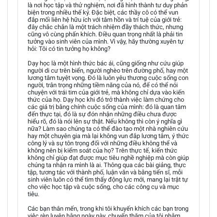
là nơi học tập và thử nghiệm, nơi đã hình thành tư duy phản
biện trong nhiều thế kỷ. Đặc biệt, các thầy cô có thể vun
đắp mối liên hệ hữu ích với tâm hồn và trí tuệ của giới trẻ:
đây chắc chắn là một trách nhiệm đầy thách thức, nhưng
cũng vô cùng phấn khích. Điều quan trọng nhất là phải tin
tưởng vào sinh viên của mình. Vì vậy, hãy thường xuyên tự
hỏi: Tôi có tin tưởng họ không?
Dạy học là một hình thức bác ái, cũng giống như cứu giúp
người di cư trên biển, người nghèo trên đường phố, hay một
lương tâm tuyệt vọng. Đó là luôn yêu thương cuộc sống con
người, trân trọng những tiềm năng của nó, để có thể nói
chuyện với trái tim của giới trẻ, mà không chỉ dựa vào kiến
thức của họ. Dạy học khi đó trở thành việc làm chứng cho
các giá trị bằng chính cuộc sống của mình: đó là quan tâm
đến thực tại, đó là sự đón nhận những điều chưa được
hiểu rõ, đó là nói lên sự thật. Nếu không thì còn ý nghĩa gì
nữa? Làm sao chúng ta có thể đào tạo một nhà nghiên cứu
hay một chuyên gia mà lại không vun đắp lương tâm, ý thức
công lý và sự tôn trọng đối với những điều không thể và
không nên bị kiểm soát của họ? Trên thực tế, kiến thức
không chỉ giúp đạt được mục tiêu nghề nghiệp mà còn giúp
chúng ta nhận ra mình là ai. Thông qua các bài giảng, thực
tập, tương tác với thành phố, luận văn và bằng tiến sĩ, mỗi
sinh viên luôn có thể tìm thấy động lực mới, mang lại trật tự
cho việc học tập và cuộc sống, cho các công cụ và mục
tiêu.
Các bạn thân mến, trong khi tôi khuyến khích các bạn trong
việc rèn luyện hằng ngày này, chuyến thăm của tôi nhằm