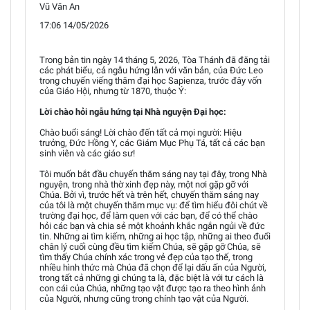
Vũ Văn An
17:06 14/05/2026
Trong bản tin ngày 14 tháng 5, 2026, Tòa Thánh đã đăng tải
các phát biểu, cả ngẫu hứng lẫn với văn bản, của Đức Leo
trong chuyến viếng thăm đại học Sapienza, trước đây vốn
của Giáo Hội, nhưng từ 1870, thuộc Ý:
Lời chào hỏi ngẫu hứng tại Nhà nguyện Đại học:
Chào buổi sáng! Lời chào đến tất cả mọi người: Hiệu
trưởng, Đức Hồng Y, các Giám Mục Phụ Tá, tất cả các bạn
sinh viên và các giáo sư!
Tôi muốn bắt đầu chuyến thăm sáng nay tại đây, trong Nhà
nguyện, trong nhà thờ xinh đẹp này, một nơi gặp gỡ với
Chúa. Bởi vì, trước hết và trên hết, chuyến thăm sáng nay
của tôi là một chuyến thăm mục vụ: để tìm hiểu đôi chút về
trường đại học, để làm quen với các bạn, để có thể chào
hỏi các bạn và chia sẻ một khoảnh khắc ngắn ngủi về đức
tin. Những ai tìm kiếm, những ai học tập, những ai theo đuổi
chân lý cuối cùng đều tìm kiếm Chúa, sẽ gặp gỡ Chúa, sẽ
tìm thấy Chúa chính xác trong vẻ đẹp của tạo thế, trong
nhiều hình thức mà Chúa đã chọn để lại dấu ấn của Người,
trong tất cả những gì chúng ta là, đặc biệt là với tư cách là
con cái của Chúa, những tạo vật được tạo ra theo hình ảnh
của Người, nhưng cũng trong chính tạo vật của Người.