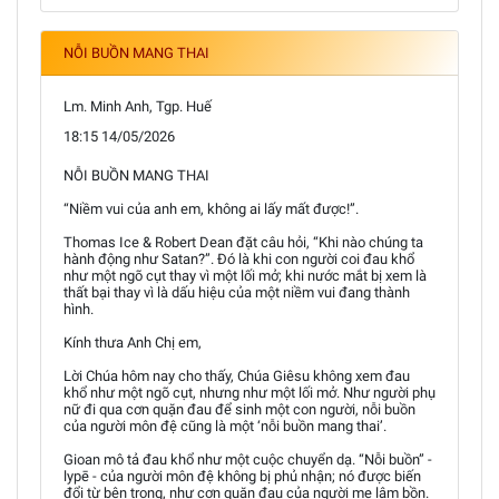
NỖI BUỒN MANG THAI
Lm. Minh Anh, Tgp. Huế
18:15 14/05/2026
NỖI BUỒN MANG THAI
“Niềm vui của anh em, không ai lấy mất được!”.
Thomas Ice & Robert Dean đặt câu hỏi, “Khi nào chúng ta
hành động như Satan?”. Đó là khi con người coi đau khổ
như một ngõ cụt thay vì một lối mở; khi nước mắt bị xem là
thất bại thay vì là dấu hiệu của một niềm vui đang thành
hình.
Kính thưa Anh Chị em,
Lời Chúa hôm nay cho thấy, Chúa Giêsu không xem đau
khổ như một ngõ cụt, nhưng như một lối mở. Như người phụ
nữ đi qua cơn quặn đau để sinh một con người, nỗi buồn
của người môn đệ cũng là một ‘nỗi buồn mang thai’.
Gioan mô tả đau khổ như một cuộc chuyển dạ. “Nỗi buồn” -
lypē - của người môn đệ không bị phủ nhận; nó được biến
đổi từ bên trong, như cơn quặn đau của người mẹ lâm bồn.