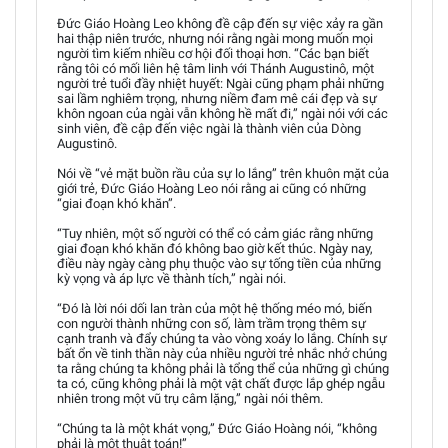
Đức Giáo Hoàng Leo không đề cập đến sự việc xảy ra gần
hai thập niên trước, nhưng nói rằng ngài mong muốn mọi
người tìm kiếm nhiều cơ hội đối thoại hơn. “Các bạn biết
rằng tôi có mối liên hệ tâm linh với Thánh Augustinô, một
người trẻ tuổi đầy nhiệt huyết: Ngài cũng phạm phải những
sai lầm nghiêm trọng, nhưng niềm đam mê cái đẹp và sự
khôn ngoan của ngài vẫn không hề mất đi,” ngài nói với các
sinh viên, đề cập đến việc ngài là thành viên của Dòng
Augustinô.
Nói về “vẻ mặt buồn rầu của sự lo lắng” trên khuôn mặt của
giới trẻ, Đức Giáo Hoàng Leo nói rằng ai cũng có những
“giai đoạn khó khăn”.
“Tuy nhiên, một số người có thể có cảm giác rằng những
giai đoạn khó khăn đó không bao giờ kết thúc. Ngày nay,
điều này ngày càng phụ thuộc vào sự tống tiền của những
kỳ vọng và áp lực về thành tích,” ngài nói.
“Đó là lời nói dối lan tràn của một hệ thống méo mó, biến
con người thành những con số, làm trầm trọng thêm sự
cạnh tranh và đẩy chúng ta vào vòng xoáy lo lắng. Chính sự
bất ổn về tinh thần này của nhiều người trẻ nhắc nhở chúng
ta rằng chúng ta không phải là tổng thể của những gì chúng
ta có, cũng không phải là một vật chất được lắp ghép ngẫu
nhiên trong một vũ trụ câm lặng,” ngài nói thêm.
“Chúng ta là một khát vọng,” Đức Giáo Hoàng nói, “không
phải là một thuật toán!”