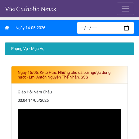
VietCatholic News
Ngày 14-05-2026
Phụng Vụ - Mục Vụ
Ngày 15/05: Ki-tô Hữu: Những chú cá bơi ngược dòng
nước- Lm. Antôn Nguyễn Thế Nhân, SSS
Giáo Hội Năm Châu
03:04 14/05/2026