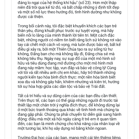
đáng lo ngại của hệ thống khí hậu" (số 23). Hơn một thập
niên đã trôi qua kể từ đó, và bất chấp những ý định tốt đẹp
và một số nỗ lực theo hướng đó, tình hình dường như không
được cải thiện.
Trong bối cảnh này, tôi đặc biệt khuyến khích các bạn trẻ
thân yêu, đừng khuất phục trước sự tuyệt vọng, mà hãy
biến nỗi lo lắng của mình thành lời tiên tri. Một cách đặc
biệt, những người có niềm tin biết rằng lịch sử không rơi vào
tay cái chết một cách vô vọng, mà luôn được bảo vệ, bất kể
điều gì xảy ra, bởi một Thiên Chúa tạo ra sự sống từ hư
không, Đấng ban cho mà không lấy đi, Đấng chia sẻ mà
không tiêu thụ. Ngày nay, sự sụp đổ của một mô hình sở
hữu và tiêu dùng đang mở đường cho một mô hình mới
đang nảy mầm: học tập, vun đắp và bảo vệ công lý! Cùng
với tôi và rất nhiều anh chị em khác, hãy trở thành những
người kiến tạo hòa bình đích thực: một nền hòa bình biết
xoa dịu và không gây hấn, khiêm nhường và kiên trì, hướng
tới sự hòa hợp giữa các dân tộc và bảo vệ Trái đất.
Tất cả trí hiểu và sự dũng cảm của các bạn đều cần thiết.
Trên thực tế, các bạn có thể giúp những người đi trước tái
thiết lập một chân trời ý nghĩa đích thực, để không dừng lại
ở một bức tranh thoáng qua khác về tình hình mà chúng ta
đang gặp phải. Chúng ta phải chuyển từ diễn giải sang hành
động: điều mà một xã hội ngày càng ít trẻ em ít quan tâm
đến, các bạn là minh chứng cho khả năng của nhân loại về
một tương lai, khi họ xây dựng nó bằng khôn ngoan.
Trường Đại học của các bạn, mang một cái tên thiêng liêng,