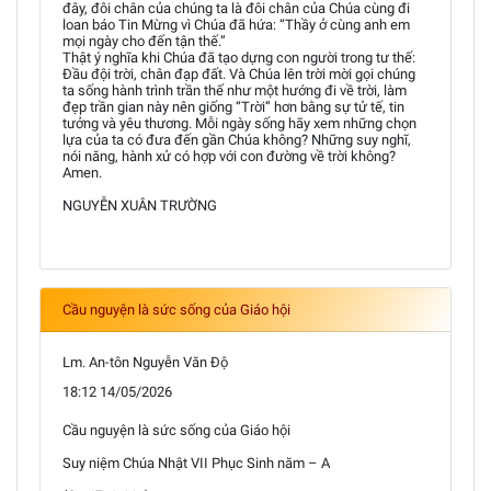
đây, đôi chân của chúng ta là đôi chân của Chúa cùng đi
loan báo Tin Mừng vì Chúa đã hứa: “Thầy ở cùng anh em
mọi ngày cho đến tận thế.”
Thật ý nghĩa khi Chúa đã tạo dựng con người trong tư thế:
Đầu đội trời, chân đạp đất. Và Chúa lên trời mời gọi chúng
ta sống hành trình trần thế như một hướng đi về trời, làm
đẹp trần gian này nên giống “Trời” hơn bằng sự tử tế, tin
tưởng và yêu thương. Mỗi ngày sống hãy xem những chọn
lựa của ta có đưa đến gần Chúa không? Những suy nghĩ,
nói năng, hành xử có hợp với con đường về trời không?
Amen.
NGUYỄN XUÂN TRƯỜNG
Cầu nguyện là sức sống của Giáo hội
Lm. An-tôn Nguyễn Văn Độ
18:12 14/05/2026
Cầu nguyện là sức sống của Giáo hội
Suy niệm Chúa Nhật VII Phục Sinh năm – A