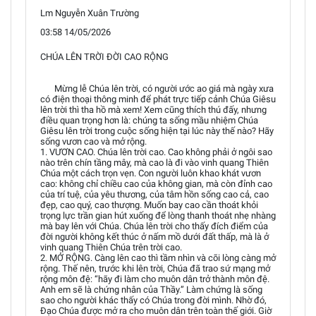
Lm Nguyễn Xuân Trường
03:58 14/05/2026
CHÚA LÊN TRỜI ĐỜI CAO RỘNG
Mừng lễ Chúa lên trời, có người ước ao giá mà ngày xưa
có điện thoại thông minh để phát trực tiếp cảnh Chúa Giêsu
lên trời thì tha hồ mà xem! Xem cũng thích thú đấy, nhưng
điều quan trọng hơn là: chúng ta sống mầu nhiệm Chúa
Giêsu lên trời trong cuộc sống hiện tại lúc này thế nào? Hãy
sống vươn cao và mở rộng.
1. VƯƠN CAO. Chúa lên trời cao. Cao không phải ở ngôi sao
nào trên chín tầng mây, mà cao là đi vào vinh quang Thiên
Chúa một cách trọn vẹn. Con người luôn khao khát vươn
cao: không chỉ chiều cao của không gian, mà còn đỉnh cao
của trí tuệ, của yêu thương, của tâm hồn sống cao cả, cao
đẹp, cao quý, cao thượng. Muốn bay cao cần thoát khỏi
trọng lực trần gian hút xuống để lòng thanh thoát nhẹ nhàng
mà bay lên với Chúa. Chúa lên trời cho thấy đích điểm của
đời người không kết thúc ở nấm mồ dưới đất thấp, mà là ở
vinh quang Thiên Chúa trên trời cao.
2. MỞ RỘNG. Càng lên cao thì tầm nhìn và cõi lòng càng mở
rộng. Thế nên, trước khi lên trời, Chúa đã trao sứ mạng mở
rộng môn đệ: “hãy đi làm cho muôn dân trở thành môn đệ.
Anh em sẽ là chứng nhân của Thầy.” Làm chứng là sống
sao cho người khác thấy có Chúa trong đời mình. Nhờ đó,
Đạo Chúa được mở ra cho muôn dân trên toàn thế giới. Giờ