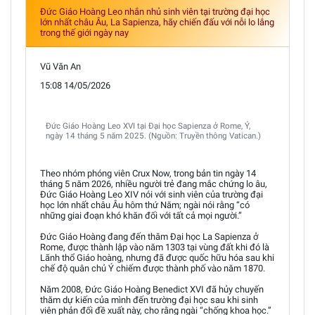
Đức Giáo Hoàng Leo nhắn nhủ sinh viên tại trường đại học
lớn nhất châu Âu, La Sapienza, hãy chiến đấu với nỗi lo lắng
trong thế giới ngày nay
Vũ Văn An
15:08 14/05/2026
Đức Giáo Hoàng Leo XVI tại Đại học Sapienza ở Rome, Ý,
ngày 14 tháng 5 năm 2025. (Nguồn: Truyền thông Vatican.)
Theo nhóm phóng viên Crux Now, trong bản tin ngày 14
tháng 5 năm 2026, nhiều người trẻ đang mắc chứng lo âu,
Đức Giáo Hoàng Leo XIV nói với sinh viên của trường đại
học lớn nhất châu Âu hôm thứ Năm; ngài nói rằng “có
những giai đoạn khó khăn đối với tất cả mọi người.”
Đức Giáo Hoàng đang đến thăm Đại học La Sapienza ở
Rome, được thành lập vào năm 1303 tại vùng đất khi đó là
Lãnh thổ Giáo hoàng, nhưng đã được quốc hữu hóa sau khi
chế độ quân chủ Ý chiếm được thành phố vào năm 1870.
Năm 2008, Đức Giáo Hoàng Benedict XVI đã hủy chuyến
thăm dự kiến của mình đến trường đại học sau khi sinh
viên phản đối đề xuất này, cho rằng ngài “chống khoa học.”