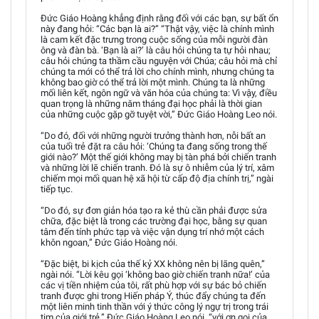
Đức Giáo Hoàng khẳng định rằng đối với các bạn, sự bất ổn
này đang hỏi: “Các bạn là ai?” “Thật vậy, việc là chính mình
là cam kết đặc trưng trong cuộc sống của mỗi người đàn
ông và đàn bà. ‘Bạn là ai?’ là câu hỏi chúng ta tự hỏi nhau;
câu hỏi chúng ta thầm cầu nguyện với Chúa; câu hỏi mà chỉ
chúng ta mới có thể trả lời cho chính mình, nhưng chúng ta
không bao giờ có thể trả lời một mình. Chúng ta là những
mối liên kết, ngôn ngữ và văn hóa của chúng ta: Vì vậy, điều
quan trọng là những năm tháng đại học phải là thời gian
của những cuộc gặp gỡ tuyệt vời,” Đức Giáo Hoàng Leo nói.
“Do đó, đối với những người trưởng thành hơn, nỗi bất an
của tuổi trẻ đặt ra câu hỏi: ‘Chúng ta đang sống trong thế
giới nào?’ Một thế giới không may bị tàn phá bởi chiến tranh
và những lời lẽ chiến tranh. Đó là sự ô nhiễm của lý trí, xâm
chiếm mọi mối quan hệ xã hội từ cấp độ địa chính trị,” ngài
tiếp tục.
“Do đó, sự đơn giản hóa tạo ra kẻ thù cần phải được sửa
chữa, đặc biệt là trong các trường đại học, bằng sự quan
tâm đến tính phức tạp và việc vận dụng trí nhớ một cách
khôn ngoan,” Đức Giáo Hoàng nói.
“Đặc biệt, bi kịch của thế kỷ XX không nên bị lãng quên,”
ngài nói. “Lời kêu gọi ‘không bao giờ chiến tranh nữa!’ của
các vị tiền nhiệm của tôi, rất phù hợp với sự bác bỏ chiến
tranh được ghi trong Hiến pháp Ý, thúc đẩy chúng ta đến
một liên minh tinh thần với ý thức công lý ngự trị trong trái
tim của giới trẻ,” Đức Giáo Hoàng Leo nói, “với ơn gọi của