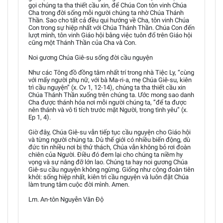
gọi chúng ta tha thiết cầu xin, để Chúa Con tôn vinh Chúa
Cha trong đời sống mỗi người chúng ta nhờ Chúa Thánh
Thần. Sao cho tất cả đều qui hướng về Cha, tôn vinh Chúa
Con trong sự hiệp nhất với Chúa Thánh Thần. Chúa Con đến
lượt mình, tôn vinh Giáo hội bằng việc tuôn đổ trên Giáo hội
cũng một Thánh Thần của Cha và Con.
Noi gương Chúa Giê-su sống đời cầu nguyện
Như các Tông đồ đồng tâm nhất trí trong nhà Tiệc Ly, “cùng
với mấy người phụ nữ, với bà Ma-ri-a, mẹ Chúa Giê-su, kiên
trì cầu nguyện” (x. Cv 1, 12-14), chúng ta tha thiết cầu xin
Chúa Thánh Thần xuống trên chúng ta. Ước mong sao danh
Cha được thánh hóa nơi mỗi người chúng ta, ”để ta được
nên thánh và vô tì tích trước mặt Người, trong tình yêu” (x.
Ep 1, 4).
Giờ đây, Chúa Giê-su vẫn tiếp tục cầu nguyện cho Giáo hội
và từng người chúng ta. Dù thế giới có nhiều biến động, dù
đức tin nhiều nơi bị thử thách, Chúa vẫn không bỏ rơi đoàn
chiên của Người. Điều đó đem lại cho chúng ta niềm hy
vọng và sự nâng đỡ lớn lao. Chúng ta hay noi gương Chúa
Giê-su cầu nguyện không ngừng. Giống như cộng đoàn tiên
khởi: sống hiệp nhất, kiên trì cầu nguyện và luôn đặt Chúa
làm trung tâm cuộc đời mình. Amen.
Lm. An-tôn Nguyễn Văn Độ