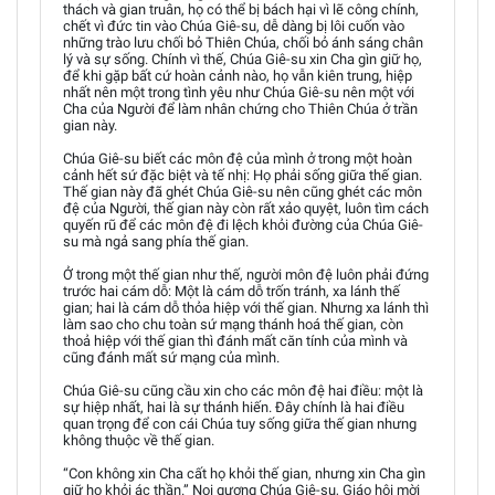
thách và gian truân, họ có thể bị bách hại vì lẽ công chính,
chết vì đức tin vào Chúa Giê-su, dễ dàng bị lôi cuốn vào
những trào lưu chối bỏ Thiên Chúa, chối bỏ ánh sáng chân
lý và sự sống. Chính vì thế, Chúa Giê-su xin Cha gìn giữ họ,
để khi gặp bất cứ hoàn cảnh nào, họ vẫn kiên trung, hiệp
nhất nên một trong tình yêu như Chúa Giê-su nên một với
Cha của Người để làm nhân chứng cho Thiên Chúa ở trần
gian này.
Chúa Giê-su biết các môn đệ của mình ở trong một hoàn
cảnh hết sứ đặc biệt và tế nhị: Họ phải sống giữa thế gian.
Thế gian này đã ghét Chúa Giê-su nên cũng ghét các môn
đệ của Người, thế gian này còn rất xảo quyệt, luôn tìm cách
quyến rũ để các môn đệ đi lệch khỏi đường của Chúa Giê-
su mà ngả sang phía thế gian.
Ở trong một thế gian như thế, người môn đệ luôn phải đứng
trước hai cám dỗ: Một là cám dỗ trốn tránh, xa lánh thế
gian; hai là cám dỗ thỏa hiệp với thế gian. Nhưng xa lánh thì
làm sao cho chu toàn sứ mạng thánh hoá thế gian, còn
thoả hiệp với thế gian thì đánh mất căn tính của mình và
cũng đánh mất sứ mạng của mình.
Chúa Giê-su cũng cầu xin cho các môn đệ hai điều: một là
sự hiệp nhất, hai là sự thánh hiến. Đây chính là hai điều
quan trọng để con cái Chúa tuy sống giữa thế gian nhưng
không thuộc về thế gian.
“Con không xin Cha cất họ khỏi thế gian, nhưng xin Cha gìn
giữ họ khỏi ác thần.” Noi gương Chúa Giê-su, Giáo hội mời