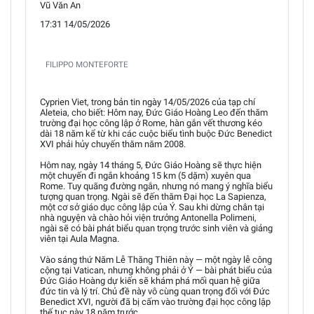
Vũ Văn An
17:31 14/05/2026
FILIPPO MONTEFORTE
Cyprien Viet, trong bản tin ngày 14/05/2026 của tạp chí
Aleteia, cho biết: Hôm nay, Đức Giáo Hoàng Leo đến thăm
trường đại học công lập ở Rome, hàn gắn vết thương kéo
dài 18 năm kể từ khi các cuộc biểu tình buộc Đức Benedict
XVI phải hủy chuyến thăm năm 2008.
Hôm nay, ngày 14 tháng 5, Đức Giáo Hoàng sẽ thực hiện
một chuyến đi ngắn khoảng 15 km (5 dặm) xuyên qua
Rome. Tuy quãng đường ngắn, nhưng nó mang ý nghĩa biểu
tượng quan trọng. Ngài sẽ đến thăm Đại học La Sapienza,
một cơ sở giáo dục công lập của Ý. Sau khi dừng chân tại
nhà nguyện và chào hỏi viện trưởng Antonella Polimeni,
ngài sẽ có bài phát biểu quan trọng trước sinh viên và giảng
viên tại Aula Magna.
Vào sáng thứ Năm Lễ Thăng Thiên này — một ngày lễ công
cộng tại Vatican, nhưng không phải ở Ý — bài phát biểu của
Đức Giáo Hoàng dự kiến sẽ khám phá mối quan hệ giữa
đức tin và lý trí. Chủ đề này vô cùng quan trọng đối với Đức
Benedict XVI, người đã bị cấm vào trường đại học công lập
thế tục này 18 năm trước.