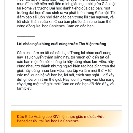
mục đích thể hiện một liên minh giáo dục mới giữa Giáo hội
tại Rome và trường Đại học danh tiếng của các bạn, một
trường đại học được sinh ra và phát triển trong Giáo hội. Tôi
đảm bảo sẽ luôn nhớ đến các bạn trong lời cầu nguyện, và
tôi chân thành cầu xin Chúa ban phước lành cho toàn thể
cộng đồng Đại học Sapienza. Cảm ơn các bạn!
__________
Lời chào ngẫu hứng cuối cùng trước Tòa Viện trưởng
Cảm ơn, cảm ơn tất cả các bạn! Trong lời chào cuối cùng
này, sau chuyến thăm sáng nay, tôi muốn gửi đến tất cả
các bạn một lời mời: chúng ta hãy cùng nhau làm việc, hãy
cùng nhau trở thành những người kiến tạo hòa bình trên thế
giới, hãy cùng nhau làm việc, học tập và làm mọi thứ – từ
các mối quan hệ với bạn bè, lời nói, cách suy nghĩ – để xây
dựng hòa bình trên thế giới. Hãy luôn hy vọng vào khả năng
xây dựng một thế giới mới! Cảm ơn các bạn đã đến đây, và
tạm biệt!
Đức Giáo Hoàng Leo XIV hiện thực giấc mơ của Đức
Benedict XVI tại Đại học La Sapienza