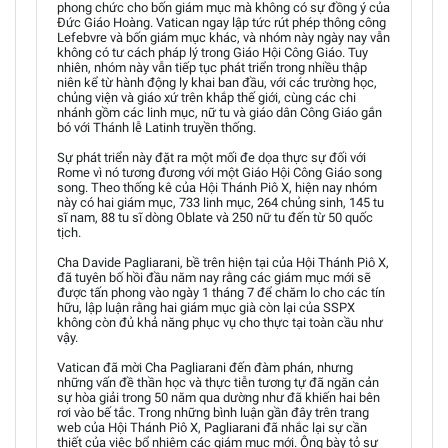
phong chức cho bốn giám mục mà không có sự đồng ý của
Đức Giáo Hoàng. Vatican ngay lập tức rút phép thông công
Lefebvre và bốn giám mục khác, và nhóm này ngày nay vẫn
không có tư cách pháp lý trong Giáo Hội Công Giáo. Tuy
nhiên, nhóm này vẫn tiếp tục phát triển trong nhiều thập
niên kể từ hành động ly khai ban đầu, với các trường học,
chủng viện và giáo xứ trên khắp thế giới, cùng các chi
nhánh gồm các linh mục, nữ tu và giáo dân Công Giáo gắn
bó với Thánh lễ Latinh truyền thống.
Sự phát triển này đặt ra một mối đe dọa thực sự đối với
Rome vì nó tương đương với một Giáo Hội Công Giáo song
song. Theo thống kê của Hội Thánh Piô X, hiện nay nhóm
này có hai giám mục, 733 linh mục, 264 chủng sinh, 145 tu
sĩ nam, 88 tu sĩ dòng Oblate và 250 nữ tu đến từ 50 quốc
tịch.
Cha Davide Pagliarani, bề trên hiện tại của Hội Thánh Piô X,
đã tuyên bố hồi đầu năm nay rằng các giám mục mới sẽ
được tấn phong vào ngày 1 tháng 7 để chăm lo cho các tín
hữu, lập luận rằng hai giám mục già còn lại của SSPX
không còn đủ khả năng phục vụ cho thực tại toàn cầu như
vậy.
Vatican đã mời Cha Pagliarani đến đàm phán, nhưng
những vấn đề thần học và thực tiễn tương tự đã ngăn cản
sự hòa giải trong 50 năm qua dường như đã khiến hai bên
rơi vào bế tắc. Trong những bình luận gần đây trên trang
web của Hội Thánh Piô X, Pagliarani đã nhắc lại sự cần
thiết của việc bổ nhiệm các giám mục mới. Ông bày tỏ sự