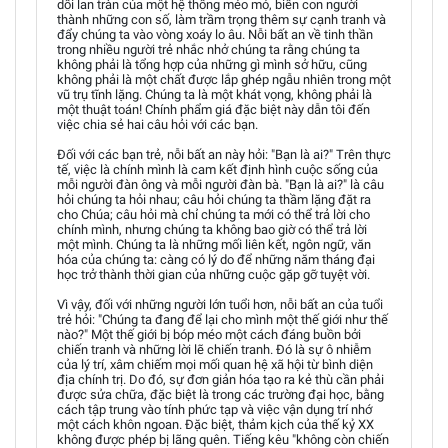
dối lan tràn của một hệ thống méo mó, biến con người
thành những con số, làm trầm trọng thêm sự cạnh tranh và
đẩy chúng ta vào vòng xoáy lo âu. Nỗi bất an về tinh thần
trong nhiều người trẻ nhắc nhở chúng ta rằng chúng ta
không phải là tổng hợp của những gì mình sở hữu, cũng
không phải là một chất được lắp ghép ngẫu nhiên trong một
vũ trụ tĩnh lặng. Chúng ta là một khát vọng, không phải là
một thuật toán! Chính phẩm giá đặc biệt này dẫn tôi đến
việc chia sẻ hai câu hỏi với các bạn.
Đối với các bạn trẻ, nỗi bất an này hỏi: "Bạn là ai?" Trên thực
tế, việc là chính mình là cam kết định hình cuộc sống của
mỗi người đàn ông và mỗi người đàn bà. "Bạn là ai?" là câu
hỏi chúng ta hỏi nhau; câu hỏi chúng ta thầm lặng đặt ra
cho Chúa; câu hỏi mà chỉ chúng ta mới có thể trả lời cho
chính mình, nhưng chúng ta không bao giờ có thể trả lời
một mình. Chúng ta là những mối liên kết, ngôn ngữ, văn
hóa của chúng ta: càng có lý do để những năm tháng đại
học trở thành thời gian của những cuộc gặp gỡ tuyệt vời.
Vì vậy, đối với những người lớn tuổi hơn, nỗi bất an của tuổi
trẻ hỏi: "Chúng ta đang để lại cho mình một thế giới như thế
nào?" Một thế giới bị bóp méo một cách đáng buồn bởi
chiến tranh và những lời lẽ chiến tranh. Đó là sự ô nhiễm
của lý trí, xâm chiếm mọi mối quan hệ xã hội từ bình diện
địa chính trị. Do đó, sự đơn giản hóa tạo ra kẻ thù cần phải
được sửa chữa, đặc biệt là trong các trường đại học, bằng
cách tập trung vào tính phức tạp và việc vận dụng trí nhớ
một cách khôn ngoan. Đặc biệt, thảm kịch của thế kỷ XX
không được phép bị lãng quên. Tiếng kêu "không còn chiến