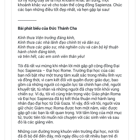
tôi hy vọng đây sẽ là một khoảnh khắc ân sủng, một
khoảnh khắc vui vẻ cho toàn thể cộng đồng Sapienza. Chúc
các bạn những điều tốt đẹp nhất, và hẹn gặp lại sau!
__________
Bài phát biểu của Đức Thánh Cha
Kính thưa Viện trưởng đáng kính,
Kính thưa các nhà lãnh đạo chính trị và dân sự,
Kính thưa các giáo sư, nhà nghiên cứu và cán bộ kỹ thuật-
hành chính đáng kính,
và trên hết, các em sinh viên thân yêu
!
Tôi đã rất vui mừng khi nhận lời mời gặp gỡ cộng đồng Đại
học Sapienza – Đại học Rome. Trường Đại học của các
bạn nổi bật như một trung tâm xuất sắc trong nhiều lĩnh vực
và đồng thời, vì cam kết đối với quyền được giáo dục, bao
gồm cả những người có nguồn lực tài chính hạn chế, người
khuyết tật, tù nhân và những người đã chạy trốn khỏi vùng
chiến sự. Ví dụ, tôi vô cùng trân trọng việc Giáo phận Roma
và Đại học Sapienza đã ký kết thỏa thuận mở hành lang
nhân đạo đại học từ Dải Gaza. Vì vậy, đối với tôi, người vừa
giữ chức Giám mục Roma được hơn một năm, việc được
gặp gỡ các bạn là rất quan trọng. Với tấm lòng của một mục
tử, trước tiên tôi muốn nói chuyện với các sinh viên và sau
đó là các giảng viên.
Những con đường trong khuôn viên trường đại học, nơi tôi
đã đi bộ để đến đây, mỗi ngày đều có rất nhiều bạn trẻ đi