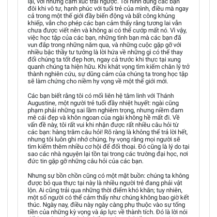
lại, với những cảm xúc trái ngược. Tôi hình dung các bạn
đôi khi vô tư, hạnh phúc với tuổi trẻ của mình, điều mà ngay
cả trong một thế giới đầy biến động và bất công khủng
khiếp, vẫn cho phép các bạn cảm thấy rằng tương lai vẫn
chưa được viết nên và không ai có thể cướp mất nó. Vì vậy,
việc học tập của các bạn, những tình bạn mà các bạn đã
vun đắp trong những năm qua, và những cuộc gặp gỡ với
nhiều bậc thầy tư tưởng là lời hứa về những gì có thể thay
đổi chúng ta tốt đẹp hơn, ngay cả trước khi thực tại xung
quanh chúng ta hiện hữu. Khi khát vọng tìm kiếm chân lý trở
thành nghiên cứu, sự dũng cảm của chúng ta trong học tập
sẽ làm chứng cho niềm hy vọng về một thế giới mới.
Các bạn biết rằng tôi có mối liên hệ tâm linh với Thánh
Augustine, một người trẻ tuổi đầy nhiệt huyết: ngài cũng
phạm phải những sai lầm nghiêm trọng, nhưng niềm đam
mê cái đẹp và khôn ngoan của ngài không hề mất đi. Về
vấn đề này, tôi rất vui khi nhận được rất nhiều câu hỏi từ
các bạn: hàng trăm câu hỏi! Rõ ràng là không thể trả lời hết,
nhưng tôi luôn ghi nhớ chúng, hy vọng rằng mọi người sẽ
tìm kiếm thêm nhiều cơ hội để đối thoại. Đó cũng là lý do tại
sao các nhà nguyện lại tồn tại trong các trường đại học, nơi
đức tin gặp gỡ những câu hỏi của các bạn.
Nhưng sự bồn chồn cũng có một mặt buồn: chúng ta không
được bỏ qua thực tại này là nhiều người trẻ đang phải vật
lộn. Ai cũng trải qua những thời điểm khó khăn; tuy nhiên,
một số người có thể cảm thấy như chúng không bao giờ kết
thúc. Ngày nay, điều này ngày càng phụ thuộc vào sự tống
tiền của những kỳ vọng và áp lực về thành tích. Đó là lời nói