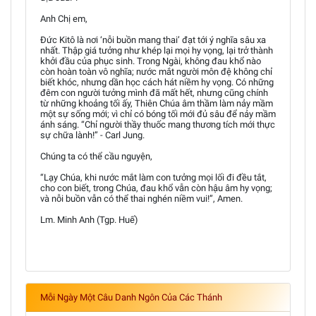
Anh Chị em,
Đức Kitô là nơi ‘nỗi buồn mang thai’ đạt tới ý nghĩa sâu xa
nhất. Thập giá tưởng như khép lại mọi hy vọng, lại trở thành
khởi đầu của phục sinh. Trong Ngài, không đau khổ nào
còn hoàn toàn vô nghĩa; nước mắt người môn đệ không chỉ
biết khóc, nhưng dần học cách hát niềm hy vọng. Có những
đêm con người tưởng mình đã mất hết, nhưng cũng chính
từ những khoảng tối ấy, Thiên Chúa âm thầm làm nảy mầm
một sự sống mới; vì chỉ có bóng tối mới đủ sâu để nảy mầm
ánh sáng. “Chỉ người thầy thuốc mang thương tích mới thực
sự chữa lành!” - Carl Jung.
Chúng ta có thể cầu nguyện,
“Lạy Chúa, khi nước mắt làm con tưởng mọi lối đi đều tắt,
cho con biết, trong Chúa, đau khổ vẫn còn hậu âm hy vọng;
và nỗi buồn vẫn có thể thai nghén niềm vui!”, Amen.
Lm. Minh Anh (Tgp. Huế)
Mỗi Ngày Một Câu Danh Ngôn Của Các Thánh