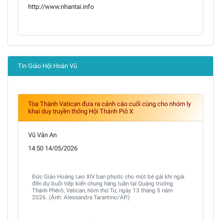
http://www.nhantai.info
Tin Giáo Hội Hoàn Vũ
Tòa Thánh Vatican đưa ra cảnh cáo cuối cùng cho nhóm ly
khai duy truyền thống Hội Thánh Piô X
Vũ Văn An
14:50 14/05/2026
Đức Giáo Hoàng Leo XIV ban phước cho một bé gái khi ngài
đến dự buổi tiếp kiến chung hàng tuần tại Quảng trường
Thánh Phêrô, Vatican, hôm thứ Tư, ngày 13 tháng 5 năm
2026. (Ảnh: Alessandra Tarantino/AP.)