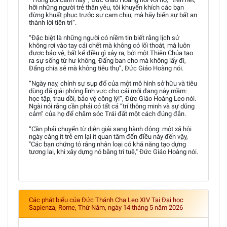
hỡi những người trẻ thân yêu, tôi khuyến khích các bạn
đừng khuất phục trước sự cam chịu, mà hãy biến sự bất an
thành lời tiên tri”.
“Đặc biệt là những người có niềm tin biết rằng lịch sử
không rơi vào tay cái chết mà không có lối thoát, mà luôn
được bảo vệ, bất kể điều gì xảy ra, bởi một Thiên Chúa tạo
ra sự sống từ hư không, Đấng ban cho mà không lấy đi,
Đấng chia sẻ mà không tiêu thụ”, Đức Giáo Hoàng nói.
“Ngày nay, chính sự sụp đổ của một mô hình sở hữu và tiêu
dùng đã giải phóng lĩnh vực cho cái mới đang nảy mầm:
học tập, trau dồi, bảo vệ công lý!”, Đức Giáo Hoàng Leo nói.
Ngài nói rằng cần phải có tất cả “trí thông minh và sự dũng
cảm” của họ để chăm sóc Trái đất một cách đúng đắn.
“Cần phải chuyển từ diễn giải sang hành động: một xã hội
ngày càng ít trẻ em lại ít quan tâm đến điều này đến vậy,
"Các bạn chứng tỏ rằng nhân loại có khả năng tạo dựng
tương lai, khi xây dựng nó bằng trí tuệ," Đức Giáo Hoàng nói.
Các phát biểu của Đức Thánh Cha Leo XIV Tại Đại học
Sapienza, Rome, Thứ Năm, ngày 14 tháng 5 năm 2026