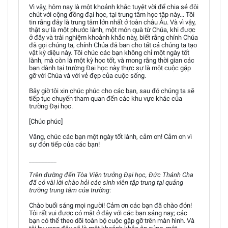
Vì vậy, hôm nay là một khoảnh khắc tuyệt vời để chia sẻ đôi
chút với cộng đồng đại học, tại trung tâm học tập này... Tôi
tin rằng đây là trung tâm lớn nhất ở toàn châu Âu. Và vì vậy,
thật sự là một phước lành, một món quà từ Chúa, khi được
ở đây và trải nghiệm khoảnh khắc này, biết rằng chính Chúa
đã gọi chúng ta, chính Chúa đã ban cho tất cả chúng ta tạo
vật kỳ diệu này. Tôi chúc các bạn không chỉ một ngày tốt
lành, mà còn là một kỳ học tốt, và mong rằng thời gian các
bạn dành tại trường Đại học này thực sự là một cuộc gặp
gỡ với Chúa và với vẻ đẹp của cuộc sống.
Bây giờ tôi xin chúc phúc cho các bạn, sau đó chúng ta sẽ
tiếp tục chuyến tham quan đến các khu vực khác của
trường Đại học.
[Chúc phúc]
Vâng, chúc các bạn một ngày tốt lành, cảm ơn! Cảm ơn vì
sự đón tiếp của các bạn!
_________
Trên đường đến Tòa Viện trưởng Đại học, Đức Thánh Cha
đã có vài lời chào hỏi các sinh viên tập trung tại quảng
trường trung tâm của trường
:
Chào buổi sáng mọi người! Cảm ơn các bạn đã chào đón!
Tôi rất vui được có mặt ở đây với các bạn sáng nay; các
bạn có thể theo dõi toàn bộ cuộc gặp gỡ trên màn hình. Và