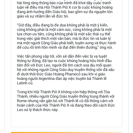
hài lòng rằng thông báo của mình đã khơi dậy cuộc tranh
luận về điều mà Hội Thánh Piô X coi là cuộc khủng hoảng
đang ảnh hưởng đến Giáo hội, bao gồm sự đa nguyên tôn
giáo và sự nhầm lẫn về đức tin.
“Giờ đây, điều đang bị đe dọa không phải là một ý kiến,
cũng không phải là một cảm xúc, cũng không phải là một
lựa chọn ưu tiên, cũng không phải là một sắc thái cụ thể
trong việc giải thích một văn bản, mà là đức tin và luân lý
mà một người Công Giáo phải biết, tuyên xưng và thực hành
để cứu rỗi linh hồn mình và đạt đến thiên đường,” ông nói.
Việc tấn phong sắp tới, vốn sẽ dẫn đến việc bị vạ tuyệt
thông tự động, đã tạo ra cuộc khủng hoảng hữu hình đầu
tiên đối với Đức Leo, người đã tìm cách xoa dịu mối quan
hệ với những người Công Giáo duy truyền thống vốn đã xấu
đi dưới thời Đức Giáo Hoàng Phanxicô sau khi vị giáo
hoàng người Argentina đàn áp việc truyền bá Thánh lễ
Latinh cũ.
Trong khi Hội Thánh Piô X không còn hiệp thông với Tòa
Thánh, nhiều người Công Giáo truyền thống trung thành với
Rome nhưng vẫn gắn bó với Thánh lễ cũ đã thông cảm với
hoàn cảnh của Hội Thánh Piô X và đang theo dõi cách Đức
Leo xử lý thách thức này.