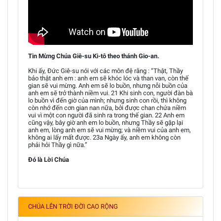
Tin Mừng Chúa Giê-su Ki-tô theo thánh Gio-an.
Khi ấy, Đức Giê-su nói với các môn đệ rằng : “Thật, Thầy
bảo thật anh em : anh em sẽ khóc lóc và than van, còn thế
gian sẽ vui mừng. Anh em sẽ lo buồn, nhưng nỗi buồn của
anh em sẽ trở thành niềm vui. 21 Khi sinh con, người đàn bà
lo buồn vì đến giờ của mình; nhưng sinh con rồi, thì không
còn nhớ đến cơn gian nan nữa, bởi được chan chứa niềm
vui vì một con người đã sinh ra trong thế gian. 22 Anh em
cũng vậy, bây giờ anh em lo buồn, nhưng Thầy sẽ gặp lại
anh em, lòng anh em sẽ vui mừng; và niềm vui của anh em,
không ai lấy mất được. 23a Ngày ấy, anh em không còn
phải hỏi Thầy gì nữa.”
Đó là Lời Chúa
CHÚA LÊN TRỜI ĐỜI CAO RỘNG