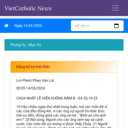
VietCatholic News
Ngày 14-05-2024
Phụng Vụ - Mục Vụ
Đấng hổ trợ tinh thần
Lm Phêrô Phan Văn Lợi
00:05 14/05/2024
CHÚA NHẬT LỄ HIỆN XUỐNG NĂM B : GA 20,19-23
19 Vào chiều ngày thứ nhất trong tuần, nơi các môn đệ ở,
các cửa đều đóng kín, vì các ông sợ người Do-thái. Đức
Giê-su đến, đứng giữa các ông và nói : “Bình an cho anh
em !” 20 Nói xong, Người cho các ông xem tay và cạnh
sườn. Các môn đệ vui mừng vì được thấy Chúa. 21 Người