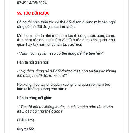
02:49 14/05/2024
55. TÓC ĐỔI RƯỢU
Có người nhìn thấy tóc có thể đổi được đường mật nên nghĩ
rằng có thể đổi được các thứ khác.
Một hôm, hắn ta nhổ một nắm tóc đi uống rượu, uống xong,
đưa nắm tóc cho chủ tiệm và cất bước đi ra khỏi quán, chủ
quán hay tay nắm chặt hắn ta, cười nói:
- “Nắm tóc này làm sao có thể dùng để thế tiền hử?”
Hắn ta nổi giận nói:
- “Người ta dùng nó để đổi đường mật, còn tôi tại sao không
thể dùng nó để đổi rượu sao?”
Nói xong, kéo tay chủ quán xuống, chủ quán vội nắm tóc
hắn ta không buông cho hắn đi.
Hắn ta càng nổi giận:
- “Tóc đã cắt thì không muốn, sao lại muốn nắm tóc ở trên
đầu, đâu có như thế được !”
(Tiếu lâm)
Suy tư 55: