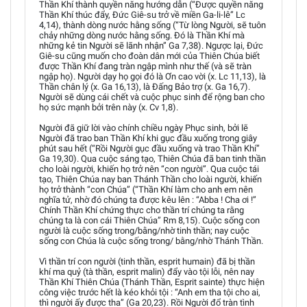
Thần Khí thành quyền năng hướng dẫn (“Được quyền năng
Thần Khí thúc đẩy, Đức Giê-su trở về miền Ga-li-lê” Lc
4,14), thành dòng nước hằng sống (“Từ lòng Người, sẽ tuôn
chảy những dòng nước hằng sống. Đó là Thần Khí mà
những kẻ tin Người sẽ lãnh nhận” Ga 7,38). Ngược lại, Đức
Giê-su cũng muốn cho đoàn dân mới của Thiên Chúa biết
được Thần Khí đang tràn ngập mình như thế (và sẽ tràn
ngập họ). Người dạy họ gọi đó là Ơn cao vời (x. Lc 11,13), là
Thần chân lý (x. Ga 16,13), là Đấng Bảo trợ (x. Ga 16,7).
Người sẽ dùng cái chết và cuộc phục sinh để rộng ban cho
họ sức mạnh bởi trên này (x. Cv 1,8).
Người đã giữ lời vào chính chiều ngày Phục sinh, bởi lẽ
Người đã trao ban Thần Khí khi gục đầu xuống trong giây
phút sau hết (“Rồi Người gục đầu xuống và trao Thần Khí”
Ga 19,30). Qua cuộc sáng tạo, Thiên Chúa đã ban tinh thần
cho loài người, khiến họ trở nên “con người”. Qua cuộc tái
tạo, Thiên Chúa nay ban Thánh Thần cho loài người, khiến
họ trở thành “con Chúa” (“Thần Khí làm cho anh em nên
nghĩa tử, nhờ đó chúng ta được kêu lên : “Abba ! Cha ơi !”
Chính Thần Khí chứng thực cho thần trí chúng ta rằng
chúng ta là con cái Thiên Chúa” Rm 8,15). Cuộc sống con
người là cuộc sống trong/bằng/nhờ tinh thần; nay cuộc
sống con Chúa là cuộc sống trong/ bằng/nhờ Thánh Thần.
Vì thần trí con người (tinh thần, esprit humain) đã bị thần
khí ma quỷ (tà thần, esprit malin) đẩy vào tội lỗi, nên nay
Thần Khí Thiên Chúa (Thánh Thần, Esprit sainte) thực hiện
công việc trước hết là kéo khỏi tội : “Anh em tha tội cho ai,
thì người ấy được tha” (Ga 20,23). Rồi Người đổ tràn tình