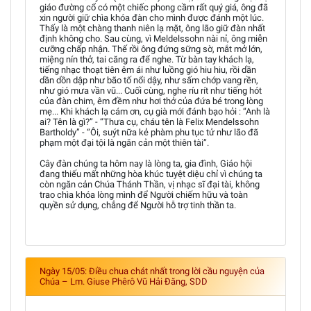
giáo đường cổ có một chiếc phong cầm rất quý giá, ông đã
xin người giữ chìa khóa đàn cho mình được đánh một lúc.
Thấy là một chàng thanh niên lạ mặt, ông lão giữ đàn nhất
định không cho. Sau cùng, vì Meldelssohn nài nỉ, ông miễn
cưỡng chấp nhận. Thế rồi ông đứng sững sờ, mắt mở lớn,
miệng nín thở, tai căng ra để nghe. Từ bàn tay khách lạ,
tiếng nhạc thoạt tiên êm ái như luồng gió hiu hiu, rồi dần
dần dồn dập như bão tố nổi dậy, như sấm chớp vang rền,
như gió mưa vần vũ... Cuối cùng, nghe ríu rít như tiếng hót
của đàn chim, êm đềm như hơi thở của đứa bé trong lòng
mẹ... Khi khách lạ cám ơn, cụ già mới đánh bạo hỏi : “Anh là
ai? Tên là gì?” - “Thưa cụ, cháu tên là Felix Mendelssohn
Bartholdy” - “Ôi, suýt nữa kẻ phàm phu tục tử như lão đã
phạm một đại tội là ngăn cản một thiên tài”.
Cây đàn chúng ta hôm nay là lòng ta, gia đình, Giáo hội
đang thiếu mất những hòa khúc tuyệt diệu chỉ vì chúng ta
còn ngăn cản Chúa Thánh Thần, vị nhạc sĩ đại tài, không
trao chìa khóa lòng mình để Người chiếm hữu và toàn
quyền sử dụng, chẳng để Người hỗ trợ tinh thần ta.
Ngày 15/05: Điều chua chát nhất trong lời cầu nguyện của
Chúa – Lm. Giuse Phêrô Vũ Hải Đăng, SDD