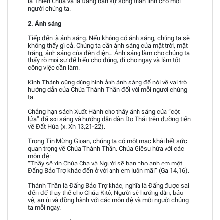
là Thiên Chúa và là Đấng ban sự sống thần linh cho mỗi
người chúng ta.
2. Ánh sáng
Tiếp đến là ánh sáng. Nếu không có ánh sáng, chúng ta sẽ
không thấy gì cả. Chúng ta cần ánh sáng của mặt trời, mặt
trăng, ánh sáng của đèn điện… Ánh sáng làm cho chúng ta
thấy rõ mọi sự để hiểu cho đúng, đi cho ngay và làm tốt
công việc cần làm.
Kinh Thánh cũng dùng hình ảnh ánh sáng để nói về vai trò
hướng dẫn của Chúa Thánh Thần đối với mỗi người chúng
ta.
Chẳng hạn sách Xuất Hành cho thấy ánh sáng của “cột
lửa” đã soi sáng và hướng dẫn dân Do Thái trên đường tiến
về Đất Hứa (x. Xh 13,21-22).
Trong Tin Mừng Gioan, chúng ta có một mạc khải hết sức
quan trọng về Chúa Thánh Thần. Chúa Giêsu hứa với các
môn đệ:
“Thầy sẽ xin Chúa Cha và Người sẽ ban cho anh em một
Đấng Bảo Trợ khác đến ở với anh em luôn mãi” (Ga 14,16).
Thánh Thần là Đấng Bảo Trợ khác, nghĩa là Đấng được sai
đến để thay thế cho Chúa Kitô, Người sẽ hướng dẫn, bảo
vệ, an ủi và đồng hành với các môn đệ và mỗi người chúng
ta mỗi ngày.