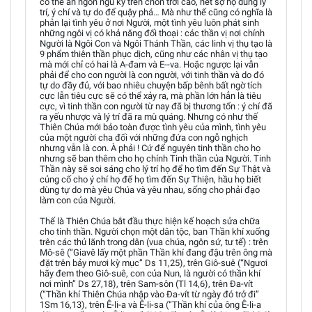
có thể ăn ngon ngũ kỹ trên chốn trời cao, hết sợ họ dùng lý
trí, ý chí và tự do để quậy phá… Mà như thế cũng có nghĩa là
phản lại tình yêu ở nơi Người, một tình yêu luôn phát sinh
những ngôi vị có khả năng đối thoại : các thần vị nơi chính
Người là Ngôi Con và Ngôi Thánh Thần, các linh vị thụ tạo là
9 phẩm thiên thần phục dịch, cũng như các nhân vị thụ tạo
mà mới chỉ có hai là A-đam và E--va. Hoặc ngược lại vẫn
phải để cho con người là con người, với tinh thần và do đó
tự do đầy đủ, với bao nhiêu chuyện bấp bênh bất ngờ tích
cực lẫn tiêu cực sẽ có thể xảy ra, mà phần lớn hẳn là tiêu
cực, vì tinh thần con người từ nay đã bị thương tổn : ý chí đã
ra yếu nhược và lý trí đã ra mù quáng. Nhưng có như thế
Thiên Chúa mới bảo toàn được tình yêu của mình, tình yêu
của một người cha đối với những đứa con ngỗ nghịch
nhưng vẫn là con. À phải ! Cứ để nguyên tinh thần cho họ
nhưng sẽ ban thêm cho họ chính Tinh thần của Người. Tinh
Thần này sẽ soi sáng cho lý trí họ để họ tìm đến Sự Thật và
củng cố cho ý chí họ để họ tìm đến Sự Thiện, hầu họ biết
dùng tự do mà yêu Chúa và yêu nhau, sống cho phải đạo
làm con của Người.
Thế là Thiên Chúa bắt đầu thực hiện kế hoạch sửa chữa
cho tinh thần. Người chọn một dân tộc, ban Thần khí xuống
trên các thủ lãnh trong dân (vua chúa, ngôn sứ, tư tế) : trên
Mô-sê (“Giavê lấy một phần Thần khí đang đậu trên ông mà
đặt trên bảy mươi kỳ mục” Ds 11,25), trên Giô-suê (“Ngươi
hãy đem theo Giô-suê, con của Nun, là người có thần khí
nơi mình” Ds 27,18), trên Sam-sôn (Tl 14,6), trên Đa-vít
(“Thần khí Thiên Chúa nhập vào Đa-vít từ ngày đó trở đi”
1Sm 16,13), trên Ê-li-a và Ê-li-sa (“Thần khí của ông Ê-li-a