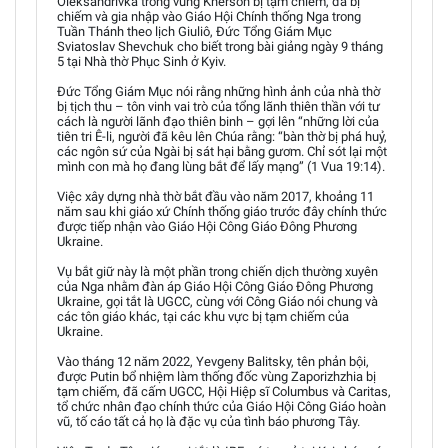
Oleksandrivka trong vùng Kherson bị tạm chiếm, đã bị
chiếm và gia nhập vào Giáo Hội Chính thống Nga trong
Tuần Thánh theo lịch Giuliô, Đức Tổng Giám Mục
Sviatoslav Shevchuk cho biết trong bài giảng ngày 9 tháng
5 tại Nhà thờ Phục Sinh ở Kyiv.
Đức Tổng Giám Mục nói rằng những hình ảnh của nhà thờ
bị tịch thu – tôn vinh vai trò của tổng lãnh thiên thần với tư
cách là người lãnh đạo thiên binh – gợi lên “những lời của
tiên tri Ê-li, người đã kêu lên Chúa rằng: “bàn thờ bị phá huỷ,
các ngôn sứ của Ngài bị sát hại bằng gươm. Chỉ sót lại một
mình con mà họ đang lùng bắt để lấy mạng” (1 Vua 19:14).
Việc xây dựng nhà thờ bắt đầu vào năm 2017, khoảng 11
năm sau khi giáo xứ Chính thống giáo trước đây chính thức
được tiếp nhận vào Giáo Hội Công Giáo Đông Phương
Ukraine.
Vụ bắt giữ này là một phần trong chiến dịch thường xuyên
của Nga nhằm đàn áp Giáo Hội Công Giáo Đông Phương
Ukraine, gọi tắt là UGCC, cùng với Công Giáo nói chung và
các tôn giáo khác, tại các khu vực bị tạm chiếm của
Ukraine.
Vào tháng 12 năm 2022, Yevgeny Balitsky, tên phản bội,
được Putin bổ nhiệm làm thống đốc vùng Zaporizhzhia bị
tạm chiếm, đã cấm UGCC, Hội Hiệp sĩ Columbus và Caritas,
tổ chức nhân đạo chính thức của Giáo Hội Công Giáo hoàn
vũ, tố cáo tất cả họ là đặc vụ của tình báo phương Tây.