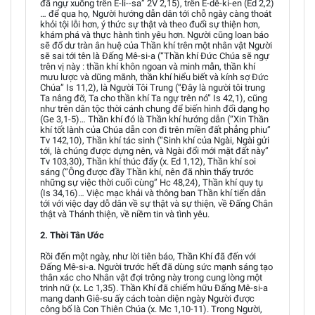
đã ngự xuống trên Ê-li--sa” 2V 2,15), trên Ê-dê-ki-en (Ed 2,2)
… để qua họ, Người hướng dẫn dân tới chỗ ngày càng thoát
khỏi tội lỗi hơn, ý thức sự thật và theo đuổi sự thiện hơn,
khám phá và thực hành tình yêu hơn. Người cũng loan báo
sẽ đổ dư tràn ân huệ của Thần khí trên một nhân vật Người
sẽ sai tới tên là Đấng Mê-si-a (“Thần khí Đức Chúa sẽ ngự
trên vị này : thần khí khôn ngoan và minh mẫn, thần khí
mưu lược và dũng mãnh, thần khí hiểu biết và kính sợ Đức
Chúa” Is 11,2), là Người Tôi Trung (“Đây là người tôi trung
Ta nâng đỡ, Ta cho thần khí Ta ngự trên nó” Is 42,1), cũng
như trên dân tộc thời cánh chung để biến hình đổi dạng họ
(Ge 3,1-5)… Thần khí đó là Thần khí hướng dẫn (“Xin Thần
khí tốt lành của Chúa dẫn con đi trên miền đất phẳng phiu”
Tv 142,10), Thần khí tác sinh (“Sinh khí của Ngài, Ngài gửi
tới, là chúng được dựng nên, và Ngài đổi mới mặt đất này”
Tv 103,30), Thần khí thúc đẩy (x. Ed 1,12), Thần khí soi
sáng (“Ông được đầy Thần khí, nên đã nhìn thấy trước
những sự việc thời cuối cùng” Hc 48,24), Thần khí quy tụ
(Is 34,16)… Việc mạc khải và thông ban Thần khí tiến dẫn
tới với việc dạy dỗ dân về sự thật và sự thiện, về Đấng Chân
thật và Thánh thiện, về niềm tin và tình yêu.
2. Thời Tân Ước
Rồi đến một ngày, như lời tiên báo, Thần Khí đã đến với
Đấng Mê-si-a. Người trước hết đã dùng sức mạnh sáng tạo
thân xác cho Nhân vật đợi trông này trong cung lòng một
trinh nữ (x. Lc 1,35). Thần Khí đã chiếm hữu Đấng Mê-si-a
mang danh Giê-su ấy cách toàn diện ngày Người được
công bố là Con Thiên Chúa (x. Mc 1,10-11). Trong Người,