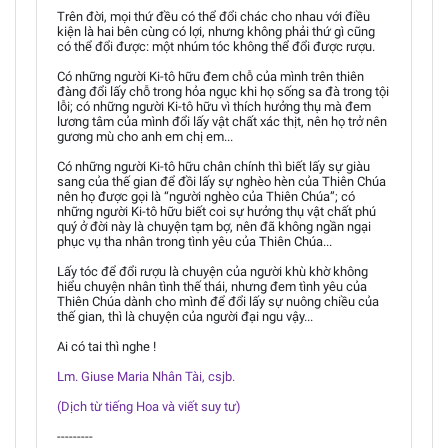
Trên đời, mọi thứ đều có thể đổi chác cho nhau với điều
kiện là hai bên cùng có lợi, nhưng không phải thứ gì cũng
có thể đổi được: một nhúm tóc không thể đổi được rượu.
Có những người Ki-tô hữu đem chỗ của mình trên thiên
đàng đổi lấy chỗ trong hỏa ngục khi họ sống sa đà trong tội
lỗi; có những người Ki-tô hữu vì thích hưởng thụ mà đem
lương tâm của mình đổi lấy vật chất xác thịt, nên họ trở nên
gương mù cho anh em chị em...
Có những người Ki-tô hữu chân chính thì biết lấy sự giàu
sang của thế gian để đồi lấy sự nghèo hèn của Thiên Chúa
nên họ được gọi là “người nghèo của Thiên Chúa”; có
những người Ki-tô hữu biết coi sự hưởng thụ vật chất phú
quý ở đời này là chuyện tạm bợ, nên đã không ngần ngại
phục vụ tha nhân trong tình yêu của Thiên Chúa...
Lấy tóc để đổi rượu là chuyện của người khù khờ không
hiểu chuyện nhân tình thế thái, nhưng đem tình yêu của
Thiên Chúa dành cho mình để đổi lấy sự nuông chiều của
thế gian, thì là chuyện của người đại ngu vậy...
Ai có tai thì nghe !
Lm. Giuse Maria Nhân Tài, csjb.
(Dịch từ tiếng Hoa và viết suy tư)
---------