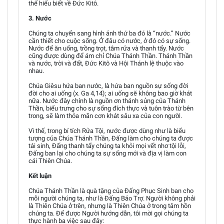
thể hiểu biết về Đức Kitô.
3. Nước
Chúng ta chuyển sang hình ảnh thứ ba đó là “nước.” Nước
cần thiết cho cuộc sống. Ở đâu có nước, ở đó có sự sống.
Nước để ăn uống, trồng trọt, tắm rửa và thanh tẩy. Nước
cũng được dùng để ám chỉ Chúa Thánh Thần. Thánh Thần
và nước, trời và đất, Đức Kitô và Hội Thánh lệ thuộc vào
nhau.
Chúa Giêsu hứa ban nước, là hứa ban nguồn sự sống đời
đời cho ai uống (x. Ga 4,14); ai uống sẽ không bao giờ khát
nữa. Nước đây chính là nguồn ơn thánh sủng của Thánh
Thần, biểu trưng cho sự sống đích thực và tuôn trào từ bên
trong, sẽ làm thỏa mãn cơn khát sâu xa của con người.
Vì thế, trong bí tích Rửa Tội, nước được dùng như là biểu
tượng của Chúa Thánh Thần, Đấng làm cho chúng ta được
tái sinh, Đấng thanh tẩy chúng ta khỏi mọi vết nhơ tội lỗi,
Đấng ban lại cho chúng ta sự sống mới và địa vị làm con
cái Thiên Chúa.
Kết luận
Chúa Thánh Thần là quà tặng của Đấng Phục Sinh ban cho
mỗi người chúng ta, như là Đấng Bảo Trợ. Người không phải
là Thiên Chúa ở trên, nhưng là Thiên Chúa ở trong tâm hồn
chúng ta. Để được Người hướng dẫn, tôi mời gọi chúng ta
thực hành ba việc sau đây: