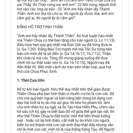
lại nói với các ông : “Bình an cho anh em ! Như Chúa Cha đã
sai Thầy, thì Thầy cũng sai anh em”. 22 Nói xong, Người thổi
hơi vào các ông và bảo : 23 “Anh em hãy nhận lấy Thánh
Thần. Anh em tha tội cho ai, thì người ấy được tha; anh em
cầm giữ ai, thì người ấy bị cầm giữ”.
ĐẤNG HỖ TRỢ TINH THẦN
“Anh em hãy nhận lấy Thánh Thần”. Ân huệ tuyệt hảo nhất
mà Thiên Chúa có thể ban tặng cho loài người (x. Lc 11,13),
điều hứa hẹn quý giá nhất mà Đức Giê-su đã từng đưa ra
(x. Ga 7,39), Đấng Bảo Trợ mạnh mẽ mà Tôn Sư từng tiên
báo với môn đệ là sẽ đến (x. Ga 14,16-17; 16,7-12), Thần
Khí chân lý mà các Tông đồ mong giáng xuống để đưa
mình tới sự thật toàn vẹn (x. Ga 16,13-15), Người nay đã
đến thật rồi, đến một cách dư tràn trên nhân loại, qua hơi
thở của Chúa Phục Sinh.
1. Thời Cựu Ước
Kể từ khi loài người -hữu thể duy nhất trên thế gian được
Thiên Chúa phú ban tinh thần vì muốn coi họ là con cái­- để
cho ma quỷ bên ngoài và bản năng bên trong lợi dụng con
dao hai lưỡi là tự do mà xúi giục lôi kéo họ phạm tội, làm
cho tinh thần họ sa ngã, xa lìa Tạo Hóa-Hiền Phụ, chìm vào
hố sâu ích kỷ, gây ra biết bao đổ vỡ giữa thế giới tạo vật, thì
như thể Thiên Chúa bị đặt trước một thế tiến thoái lưỡng
nan : hoặc rút lại tinh thần, cất mất tự do khỏi con người,
biến họ trở thành một con vật xinh đẹp thật đấy nhưng vẫn
chỉ là một con vật, một nô lệ của Đấng Sáng Tạo, để Người