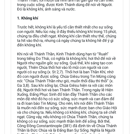
Thánh Thần, tôi mượn ba hình ảnh rất gần gũi và cần thiết
trong cuộc sống, được Kinh Thánh dùng để nói về Người.
Đó là không khí, ánh sáng và nước.
1. Không khí
Trước hết, không khí là yếu tố cần thiết nhất cho sự sống
con người. Nếu lúc này, ở đây thiếu không khí trong 15 phút,
chúng ta đều chết ngạt. Không khí cần thiết như thế, chúng
ta hít vào thở ra, nhưng cả ngày chúng ta không hề để ý gì
đến không khí.
Khi nói về Thánh Thần, Kinh Thánh dùng hạn từ “Ruah”
trong tiếng Do Thái, có nghĩa là không khí, hơi thở để nói về
Người như nguồn gốc sự sống. Quả thế, khi sáng tạo con
người, Thiên Chúa thổi hơi vào lỗ mũi con người và con
người có sự sống (x. St 2,7). Thổi hơi là ban Thần Khí, nhờ
đó con người được sống. Chúa Giêsu trong Tin Mừng cũng
nói: “Chúa Thánh Thần như gió, muốn thổi đâu thì thổi” (x.
Ga 3,8). Sau khi sống lại, Chúa Giêsu hiện ra với các môn
đệ, Người thổi hơi và ban Thánh Thần. Trong ngày lễ Hiện
Xuống, Đấng Phục Sinh đổ tràn đầy Thánh Thần cho các
môn đệ nhờ đó họ có sức sống, sức mạnh và can đảm để
ra đi loan báo Tin Mừng. Cho nên, khi nói đến Thánh Thần
là muốn nói đến sự sống, sức mạnh được ban cho Giáo Hội
và cho chúng ta. Nếu không có không khí, chúng ta sẽ chết
ngạt. Cũng vậy, nếu không có Chúa Thánh Thần, chúng ta
không có sự sống, sức mạnh thần linh để sống. Bởi thế,
Công Đồng Constantinople (381) đã định tín về Chúa Thánh
Thần là Đức Chúa và là Đấng Ban Sự Sống. Nghĩa là Người