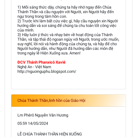
1) Mỗi sáng thức dậy, chúng ta hãy nhớ ngay đến Chúa
Thánh Thần và cầu nguyện với Người, xin Người hãy đến
ngự trong trong tâm hồn con.
2) Trước khi làm bất cứu việc gì, hãy cầu nguyện xin Người
hướng dẫn và soi sáng để chúng ta chu toàn tốt công việc
của mình.
3) Hãy luôn ý thức và nhạy bén về hoạt động của Thánh
Thần, và tập thái độ ngoan ngùy với Người, trong ước muốn,
suy nghĩ, lời nói và hành động của chúng ta, và hãy để cho
Người hướng dẫn, như Người đã hướng dẫn các môn đệ
trong ngày lễ Hiện Xuống xưa. Amen!
ĐCV Thánh Phanxicô Xaviê
Nghệ An - Việt Nam
http://nguoinguphu.blogspot.com/
Chúa Thánh Thần,linh hồn của Giáo Hội
Lm Phêrô Nguyễn Văn Hương
05:59 14/05/2024
LỄ CHÚA THÁNH THẦN HIỆN XUỐNG