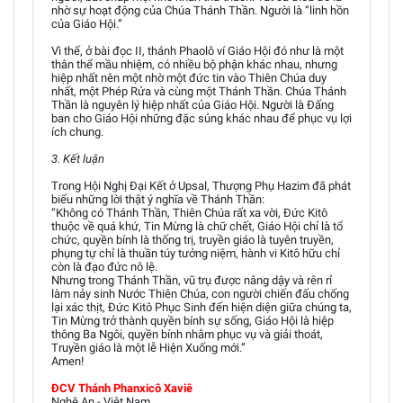
nhờ sự hoạt động của Chúa Thánh Thần. Người là “linh hồn
của Giáo Hội.”
Vì thế, ở bài đọc II, thánh Phaolô ví Giáo Hội đó như là một
thân thể mầu nhiệm, có nhiều bộ phận khác nhau, nhưng
hiệp nhất nên một nhờ một đức tin vào Thiên Chúa duy
nhất, một Phép Rửa và cùng một Thánh Thần. Chúa Thánh
Thần là nguyên lý hiệp nhất của Giáo Hội. Người là Đấng
ban cho Giáo Hội những đặc sủng khác nhau để phục vụ lợi
ích chung.
3. Kết luận
Trong Hội Nghị Đại Kết ở Upsal, Thượng Phụ Hazim đã phát
biểu những lời thật ý nghĩa về Thánh Thần:
“Không có Thánh Thần, Thiên Chúa rất xa vời, Đức Kitô
thuộc về quá khứ, Tin Mừng là chữ chết, Giáo Hội chỉ là tổ
chức, quyền bính là thống trị, truyền giáo là tuyên truyền,
phụng tự chỉ là thuần túy tưởng niệm, hành vi Kitô hữu chỉ
còn là đạo đức nô lệ.
Nhưng trong Thánh Thần, vũ trụ được nâng dậy và rên rỉ
làm nảy sinh Nước Thiên Chúa, con người chiến đấu chống
lại xác thịt, Đức Kitô Phục Sinh đến hiện diện giữa chúng ta,
Tin Mừng trở thành quyền bính sự sống, Giáo Hội là hiệp
thông Ba Ngôi, quyền bính nhằm phục vụ và giải thoát,
Truyền giáo là một lễ Hiện Xuống mới.”
Amen!
ĐCV Thánh Phanxicô Xaviê
Nghệ An - Việt Nam