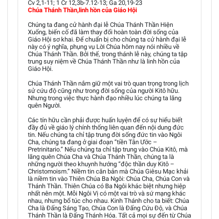
Cv 2,1-11; 1 Cr 12,3b-7.12-13; Ga 20,19-23
Chúa Thánh Thần,linh hồn của Giáo Hội
Chúng ta đang cử hành đại lễ Chúa Thánh Thần Hiện
Xuống, biến cố đã làm thay đổi hoàn toàn đời sống của
Giáo Hội sơ khai. Để chuẩn bị cho chúng ta cử hành đại lễ
này có ý nghĩa, phụng vụ Lời Chúa hôm nay nói nhiều về
Chúa Thánh Thần. Bởi thế, trong thánh lễ này, chúng ta tập
trung suy niệm về Chúa Thánh Thần như là linh hồn của
Giáo Hội.
Chúa Thánh Thần nắm giữ một vai trò quan trọng trong lịch
sử cứu độ cũng như trong đời sống của người Kitô hữu.
Nhưng trong việc thực hành đạo nhiều lúc chúng ta lãng
quên Người.
Các tín hữu cần phải được huấn luyện để có sự hiểu biết
đầy đủ về giáo lý chính thống liên quan đến nội dung đức
tin. Nếu chúng ta chỉ tập trung đời sống đức tin vào Ngôi
Cha, chúng ta đang ở giai đoạn “tiền Tân Ước –
Pretrinitario.” Nếu chúng ta chỉ tập trung vào Chúa Kitô, mà
lãng quên Chúa Cha và Chúa Thánh Thần, chúng ta là
những người theo khuynh hướng “độc thần duy Kitô –
Christomoism.” Niềm tin căn bản mà Chúa Giêsu Mạc khải
là niềm tin vào Thiên Chúa Ba Ngôi: Chúa Cha, Chúa Con và
Thánh Thần. Thiên Chúa có Ba Ngôi khác biệt nhưng hiệp
nhất nên một. Mỗi Ngôi Vị có một vai trò và sứ mạng khác
nhau, nhưng bổ túc cho nhau. Kinh Thánh cho ta biết: Chúa
Cha là Đấng Sáng Tạo, Chúa Con là Đấng Cứu Độ, và Chúa
Thánh Thần là Đấng Thánh Hóa. Tất cả mọi sự đến từ Chúa