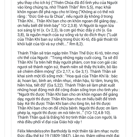
yêu thay cho ích kỷ (“Thiên Chúa đã đổ tình yêu của Người
vào lòng chúng ta, nhờ Thánh Thần” Rm 5,5), mạc khải
khôn ngoan để phá ngu cho trí lòng (“Không ai có thể nói
rằng : “Đức Giê-su là Chúa”, nếu người ấy không ở trong
Thần Khí… Thần Khí ban cho ơn khôn ngoan để giảng dạy…
ơn hiểu biết để trình bày” 1Cr 2,3.8). Vì Người là ngọn lửa
soi sáng lý trí (x. Cv 2,3), là cơn gió thúc đẩy ý chí (x. Ga
3,8), là nguồn mạch của sự sống và tự do đích thực (“Luật
của Thần Khí ban sự sống trong Đức Ki-tô, đã giải thoát tôi
khỏi luật của tội và sự chết….” Rm 8,2).
Thánh Thần sẽ tràn ngập trên Thân Thể Đức Ki-tô, trên mọi
chi thể của Người : “Trong những ngày cuối cùng, Ta sẽ đổ
Thần Khí Ta trên hết thảy người phàm, con trai con gái các
ngươi sẽ thành ngôn sứ, thanh niên sẽ thấy thị kiến, bô lão
sẽ chiêm điềm mộng” (Cv 2,17; x. Ge 3,1). Thánh Thần sẽ
khai sinh một lối sống mới : “Hoa quả của Thần Khí là : bác
ái, hoan lạc, bình an, nhẫn nhục, nhân hậu, từ tâm, trung tín,
hiền hòa, tiết độ” (Ga 5,22). Thánh Thần sẽ làm phát xuất
những hoạt động mới để cộng đoàn sống trọn cho tình yêu :
“Người thì được Thần Khí ban cho ơn khôn ngoan để giảng
dạy, người thì được Thần Khí ban cho ơn hiểu biết để trình
bày. Kẻ thì được Thần Khí ban cho lòng tin, kẻ thì được
Thần Khí ban cho ơn để chữa bệnh. Người thì được ơn làm
phép lạ, người thì được ơn nói tiên tri…” (1Cr 12,4.8-10).
Thánh Thần quả là Đấng hỗ trợ tinh thần của con người, là
nhà điều phối vĩ đại của Giáo hội vậy !
Félix Mendelssohn Bartholdy là một thiên tài âm nhạc nước
Đức đầu thế kỷ 19 (1809-1847). Lần nọ, thăm viếng một đại