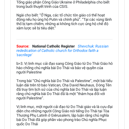
Tổng giáo phận Công Giáo Ukraine ở Philadelphia cho biết
trong buổi thuyết trình của CSIS.
Ngài cho biết: “Ở Nga, các tổ chức tôn giáo có thể hoạt
động nếu họ ủng hộ Putin và chính phủ”. “Tại các vùng lãnh
thổ bị tạm chiếm, những ai không tích cực ủng hộ chế độ
xâm lược sẽ bị tiêu diệt.”
Source:
National Catholic Register
Shevchuk: Russian
rededication of Catholic church for Orthodox faith a
'sacrilege'
b>3. Vị linh mục cải đạo sang Công Giáo từ Do Thái Giáo hô
hào chống chủ nghĩa bài Do Thái và bảo vệ quyền của
người Palestine
Trong bài “Chủ nghĩa bài Do Thái và Palestine”, một bài tiểu
luận dài trên tờ báo Vatican, Cha David Neuhaus, Dòng Tên
đã truy tìm lịch sử của chủ nghĩa bài Do Thái và lập luận
rằng chủ nghĩa bài Do Thái đã là một “thảm họa đối với
người Palestine”.
Vị linh mục, một người cải đạo từ Do Thái giáo và là cựu đại
diện cho những người Công Giáo nói tiếng Do Thái tại Tòa
Thượng Phụ Latinh ở Giêrusalem, lập luận rằng chủ nghĩa
bài Do Thái đã góp phần vào phong trào Chủ nghĩa Phục
quốc Do Thái