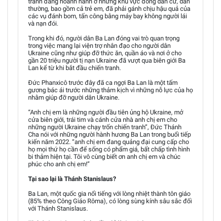
tranh đang hoành hành ở những khu vực đông dân cư, dân
thường, bao gồm cả trẻ em, đã phải gánh chịu hậu quả của
các vụ đánh bom, tấn công bằng máy bay không người lái
và nạn đói.
Trong khi đó, người dân Ba Lan đóng vai trò quan trọng
trong việc mang lại viện trợ nhân đạo cho người dân
Ukraine cũng như giúp đỡ thức ăn, quần áo và nơi ở cho
gần 20 triệu người tị nạn Ukraine đã vượt qua biên giới Ba
Lan kể từ khi bắt đầu chiến tranh.
Đức Phanxicô trước đây đã ca ngợi Ba Lan là một tấm
gương bác ái trước những thảm kịch vì những nỗ lực của họ
nhằm giúp đỡ người dân Ukraine.
“Anh chị em là những người đầu tiên ủng hộ Ukraine, mở
cửa biên giới, trái tim và cánh cửa nhà anh chị em cho
những người Ukraine chạy trốn chiến tranh”, Đức Thánh
Cha nói với những người hành hương Ba Lan trong buổi tiếp
kiến năm 2022. “anh chị em đang quảng đại cung cấp cho
họ mọi thứ họ cần để sống có phẩm giá, bất chấp tình hình
bi thảm hiện tại. Tôi vô cùng biết ơn anh chị em và chúc
phúc cho anh chị em!”
Tại sao lại là Thánh Stanislaus?
Ba Lan, một quốc gia nổi tiếng với lòng nhiệt thành tôn giáo
(85% theo Công Giáo Rôma), có lòng sùng kính sâu sắc đối
với Thánh Stanislaus.