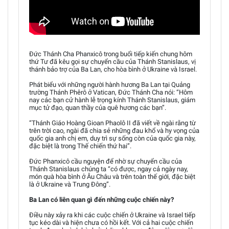
Đức Thánh Cha Phanxicô trong buổi tiếp kiến chung hôm
thứ Tư đã kêu gọi sự chuyển cầu của Thánh Stanislaus, vị
thánh bảo trợ của Ba Lan, cho hòa bình ở Ukraine và Israel.
Phát biểu với những người hành hương Ba Lan tại Quảng
trường Thánh Phêrô ở Vatican, Đức Thánh Cha nói: “Hôm
nay các bạn cử hành lễ trọng kính Thánh Stanislaus, giám
mục tử đạo, quan thầy của quê hương các bạn”.
“Thánh Giáo Hoàng Gioan Phaolô II đã viết về ngài rằng từ
trên trời cao, ngài đã chia sẻ những đau khổ và hy vọng của
quốc gia anh chị em, duy trì sự sống còn của quốc gia này,
đặc biệt là trong Thế chiến thứ hai”.
Đức Phanxicô cầu nguyện để nhờ sự chuyển cầu của
Thánh Stanislaus chúng ta “có được, ngay cả ngày nay,
món quà hòa bình ở Âu Châu và trên toàn thế giới, đặc biệt
là ở Ukraine và Trung Đông”.
Ba Lan có liên quan gì đến những cuộc chiến này?
Điều này xảy ra khi các cuộc chiến ở Ukraine và Israel tiếp
tục kéo dài và hiện chưa có hồi kết. Với cả hai cuộc chiến