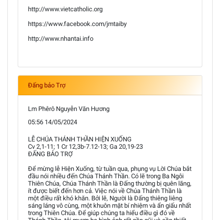
http://www.vietcatholic.org
https://www.facebook.com/jmtaiby
http://www.nhantai.info
Đấng bảo Trợ
Lm Phêrô Nguyễn Văn Hương
05:56 14/05/2024
LỄ CHÚA THÁNH THẦN HIỆN XUỐNG
Cv 2,1-11; 1 Cr 12,3b-7.12-13; Ga 20,19-23
ĐẤNG BẢO TRỢ
Để mừng lễ Hiện Xuống, từ tuần qua, phụng vụ Lời Chúa bắt
đầu nói nhiều đến Chúa Thánh Thần. Có lẽ trong Ba Ngôi
Thiên Chúa, Chúa Thánh Thần là Đấng thường bị quên lãng,
ít được biết đến hơn cả. Việc nói về Chúa Thánh Thần là
một điều rất khó khăn. Bởi lẽ, Người là Đấng thiêng liêng
sáng láng vô cùng, một khuôn mặt bí nhiệm và ẩn giấu nhất
trong Thiên Chúa. Để giúp chúng ta hiểu điều gì đó về