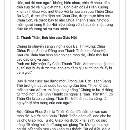
Ước, nơi đó con người không hiểu nhau, chia rẽ nhau, dẫn
đến sụp đổ và hủy diệt nhau. Còn biến cố Lễ Hiện Xuống
khai sinh Giáo Hội, một Giáo Hội là họa ảnh của Thiên Chúa
Ba Ngôi, được tiền định bởi Chúa Cha, được thực hiện bởi
Chúa Con, và được bày tỏ nhờ Chúa Thánh Thần. Nhờ đó,
mỗi người trong Giáo Hội hiệp thông với nhau nên một trong
đức tin và trong sứ vụ của mình.
2. Thánh Thần, linh hồn của Giáo Hội
Chúng ta chuyển sang ý nghĩa của Bài Tin Mừng: Chúa
Giêsu Phục Sinh là Đấng ban Thánh Thần cho Giáo Hội.
Sau khi Chúa ban bình an cho các môn đệ, Chúa thổi hơi
vào các ông và bảo:
“Anh em hãy nhận lấy Chúa Thánh Thần. Anh em tha tội cho
ai, thì người ấy được tha; anh em cầm giữ ai, thì người ấy bị
cầm giữ.”
Đây là một cuộc tạo dựng mới: Trong Cựu Ước, sách Sáng
Thế tường thuật về cuộc tạo dựng đầu tiên: “Thiên Chúa
thổi hơi vào Ađam, thì ông có sự sống.” Chúng ta lưu ý động
từ “thổi hơi” của Kinh Thánh: có nghĩa là “ban Thần Khí”. Có
Thần Khí là có sự sống. Thần Khí trở thành sức sống, là
nguyên lý bên trong của con người.
Đức Giêsu Phục Sinh là Thiên Chúa, đã thổi hơi vào các
môn đệ. Người ban Chúa Thánh Thần cách dồi dào cho họ
và cho Giáo Hội. Từ đó, Giáo Hội được khai sinh, có sức
sống để hăng hái lên đường rao giảng Tin Mừng cho mọi
người, bất chấp mọi khó khăn thử thách. Tất cả điều đó là