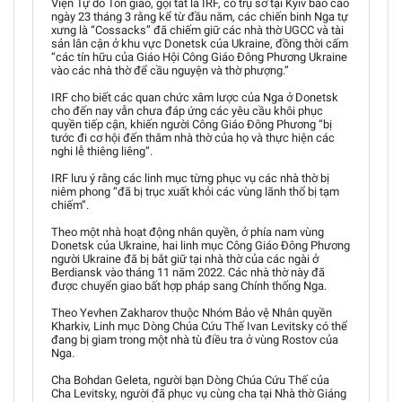
Viện Tự do Tôn giáo, gọi tắt là IRF, có trụ sở tại Kyiv báo cáo
ngày 23 tháng 3 rằng kể từ đầu năm, các chiến binh Nga tự
xưng là “Cossacks” đã chiếm giữ các nhà thờ UGCC và tài
sản lân cận ở khu vực Donetsk của Ukraine, đồng thời cấm
“các tín hữu của Giáo Hội Công Giáo Đông Phương Ukraine
vào các nhà thờ để cầu nguyện và thờ phượng.”
IRF cho biết các quan chức xâm lược của Nga ở Donetsk
cho đến nay vẫn chưa đáp ứng các yêu cầu khôi phục
quyền tiếp cận, khiến người Công Giáo Đông Phương “bị
tước đi cơ hội đến thăm nhà thờ của họ và thực hiện các
nghi lễ thiêng liêng”.
IRF lưu ý rằng các linh mục từng phục vụ các nhà thờ bị
niêm phong “đã bị trục xuất khỏi các vùng lãnh thổ bị tạm
chiếm”.
Theo một nhà hoạt động nhân quyền, ở phía nam vùng
Donetsk của Ukraine, hai linh mục Công Giáo Đông Phương
người Ukraine đã bị bắt giữ tại nhà thờ của các ngài ở
Berdiansk vào tháng 11 năm 2022. Các nhà thờ này đã
được chuyển giao bất hợp pháp sang Chính thống Nga.
Theo Yevhen Zakharov thuộc Nhóm Bảo vệ Nhân quyền
Kharkiv, Linh mục Dòng Chúa Cứu Thế Ivan Levitsky có thể
đang bị giam trong một nhà tù điều tra ở vùng Rostov của
Nga.
Cha Bohdan Geleta, người bạn Dòng Chúa Cứu Thế của
Cha Levitsky, người đã phục vụ cùng cha tại Nhà thờ Giáng