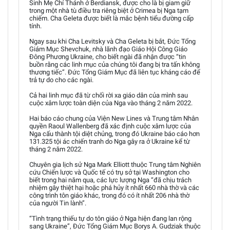
Sinh Mẹ Chí Thánh ở Berdiansk, được cho là bị giam giữ
trong một nhà tù điều tra riêng biệt ở Crimea bị Nga tạm
chiếm. Cha Geleta được biết là mắc bệnh tiểu đường cấp
tính.
Ngay sau khi Cha Levitsky và Cha Geleta bị bắt, Đức Tổng
Giám Mục Shevchuk, nhà lãnh đạo Giáo Hội Công Giáo
Đông Phương Ukraine, cho biết ngài đã nhận được “tin
buồn rằng các linh mục của chúng tôi đang bị tra tấn không
thương tiếc”. Đức Tổng Giám Mục đã liên tục kháng cáo để
trả tự do cho các ngài.
Cả hai linh mục đã từ chối rời xa giáo dân của mình sau
cuộc xâm lược toàn diện của Nga vào tháng 2 năm 2022.
Hai báo cáo chung của Viện New Lines và Trung tâm Nhân
quyền Raoul Wallenberg đã xác định cuộc xâm lược của
Nga cấu thành tội diệt chủng, trong đó Ukraine báo cáo hơn
131.325 tội ác chiến tranh do Nga gây ra ở Ukraine kể từ
tháng 2 năm 2022.
Chuyên gia lịch sử Nga Mark Elliott thuộc Trung tâm Nghiên
cứu Chiến lược và Quốc tế có trụ sở tại Washington cho
biết trong hai năm qua, các lực lượng Nga “đã chịu trách
nhiệm gây thiệt hại hoặc phá hủy ít nhất 660 nhà thờ và các
công trình tôn giáo khác, trong đó có ít nhất 206 nhà thờ
của người Tin lành”.
“Tình trạng thiếu tự do tôn giáo ở Nga hiện đang lan rộng
sang Ukraine”, Đức Tổng Giám Mục Borys A. Gudziak thuộc