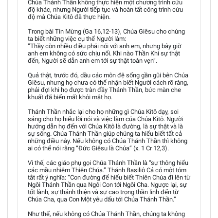
Chúa Thánh Thần không thực hiện một chương trình cứu
độ khác, nhưng Người tiếp tục và hoàn tất công trình cứu
độ mà Chúa Kitô đã thực hiện.
Trong bài Tin Mừng (Ga 16,12-13), Chúa Giêsu cho chúng
ta biết những việc cụ thể Người làm:
“Thầy còn nhiều điều phải nói với anh em, nhưng bây giờ
anh em không có sức chịu nổi. Khi nào Thần Khí sự thật
đến, Người sẽ dẫn anh em tới sự thật toàn vẹn”.
Quả thật, trước đó, dầu các môn đệ sống gần gũi bên Chúa
Giêsu, nhưng họ chưa có thể nhận biết Người cách rõ ràng,
phải đợi khi họ được tràn đầy Thánh Thần, bức màn che
khuất đã biến mất khỏi mắt họ.
Thánh Thần nhắc lại cho họ những gì Chúa Kitô dạy, soi
sáng cho họ hiểu lời nói và việc làm của Chúa Kitô. Người
hướng dẫn họ đến với Chúa Kitô là đường, là sự thật và là
sự sống. Chúa Thánh Thần giúp chúng ta hiểu biết tất cả
những điều này. Nếu không có Chúa Thánh Thần thì không
ai có thể nói rằng “Đức Giêsu là Chúa” (x. 1 Cr 12,3).
Vì thế, các giáo phụ gọi Chúa Thánh Thần là “sự thông hiểu
các mầu nhiệm Thiên Chúa.” Thánh Basiliô Cả có một tóm
tắt rất ý nghĩa: “Con đường để hiểu biết Thiên Chúa đi lên từ
Ngôi Thánh Thần qua Ngôi Con tới Ngôi Cha. Ngược lại, sự
tốt lành, sự thánh thiện và sự cao trọng thần linh đến từ
Chúa Cha, qua Con Một yêu dấu tới Chúa Thánh Thần.”
Như thế, nếu không có Chúa Thánh Thần, chúng ta không