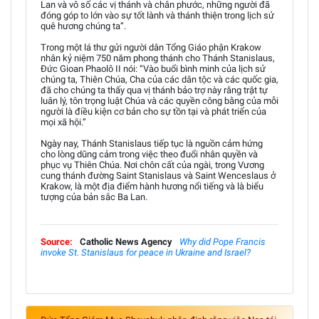
Lan và vô số các vị thánh và chân phước, những người đã
đóng góp to lớn vào sự tốt lành và thánh thiện trong lịch sử
quê hương chúng ta”.
Trong một lá thư gửi người dân Tổng Giáo phận Krakow
nhân kỷ niệm 750 năm phong thánh cho Thánh Stanislaus,
Đức Gioan Phaolô II nói: “Vào buổi bình minh của lịch sử
chúng ta, Thiên Chúa, Cha của các dân tộc và các quốc gia,
đã cho chúng ta thấy qua vị thánh bảo trợ này rằng trật tự
luân lý, tôn trọng luật Chúa và các quyền công bằng của mỗi
người là điều kiện cơ bản cho sự tồn tại và phát triển của
mọi xã hội.”
Ngày nay, Thánh Stanislaus tiếp tục là nguồn cảm hứng
cho lòng dũng cảm trong việc theo đuổi nhân quyền và
phục vụ Thiên Chúa. Nơi chôn cất của ngài, trong Vương
cung thánh đường Saint Stanislaus và Saint Wenceslaus ở
Krakow, là một địa điểm hành hương nổi tiếng và là biểu
tượng của bản sắc Ba Lan.
Source:
Catholic News Agency
Why did Pope Francis
invoke St. Stanislaus for peace in Ukraine and Israel?