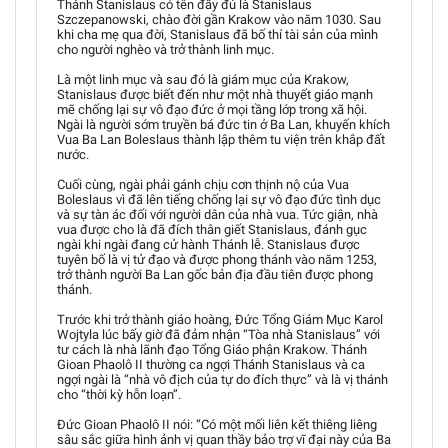
Thánh Stanislaus có tên đầy đủ là Stanislaus
Szczepanowski, chào đời gần Krakow vào năm 1030. Sau
khi cha mẹ qua đời, Stanislaus đã bố thí tài sản của mình
cho người nghèo và trở thành linh mục.
Là một linh mục và sau đó là giám mục của Krakow,
Stanislaus được biết đến như một nhà thuyết giáo mạnh
mẽ chống lại sự vô đạo đức ở mọi tầng lớp trong xã hội.
Ngài là người sớm truyền bá đức tin ở Ba Lan, khuyến khích
Vua Ba Lan Boleslaus thành lập thêm tu viện trên khắp đất
nước.
Cuối cùng, ngài phải gánh chịu cơn thịnh nộ của Vua
Boleslaus vì đã lên tiếng chống lại sự vô đạo đức tình dục
và sự tàn ác đối với người dân của nhà vua. Tức giận, nhà
vua được cho là đã đích thân giết Stanislaus, đánh gục
ngài khi ngài đang cử hành Thánh lễ. Stanislaus được
tuyên bố là vị tử đạo và được phong thánh vào năm 1253,
trở thành người Ba Lan gốc bản địa đầu tiên được phong
thánh.
Trước khi trở thành giáo hoàng, Đức Tổng Giám Mục Karol
Wojtyla lúc bấy giờ đã đảm nhận “Tòa nhà Stanislaus” với
tư cách là nhà lãnh đạo Tổng Giáo phận Krakow. Thánh
Gioan Phaolô II thường ca ngợi Thánh Stanislaus và ca
ngợi ngài là “nhà vô địch của tự do đích thực” và là vị thánh
cho “thời kỳ hỗn loạn”.
Đức Gioan Phaolô II nói: “Có một mối liên kết thiêng liêng
sâu sắc giữa hình ảnh vị quan thầy bảo trợ vĩ đại này của Ba