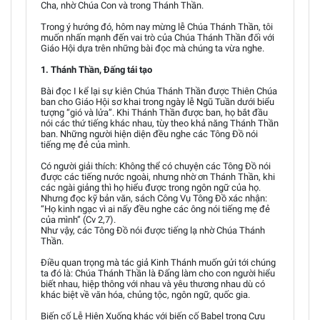
Cha, nhờ Chúa Con và trong Thánh Thần.
Trong ý hướng đó, hôm nay mừng lễ Chúa Thánh Thần, tôi
muốn nhấn mạnh đến vai trò của Chúa Thánh Thần đối với
Giáo Hội dựa trên những bài đọc mà chúng ta vừa nghe.
1. Thánh Thần, Đấng tái tạo
Bài đọc I kể lại sự kiên Chúa Thánh Thần được Thiên Chúa
ban cho Giáo Hội sơ khai trong ngày lễ Ngũ Tuần dưới biểu
tượng “gió và lửa”. Khi Thánh Thần được ban, họ bắt đầu
nói các thứ tiếng khác nhau, tùy theo khả năng Thánh Thần
ban. Những người hiện diện đều nghe các Tông Đồ nói
tiếng mẹ đẻ của mình.
Có người giải thích: Không thể có chuyện các Tông Đồ nói
được các tiếng nước ngoài, nhưng nhờ ơn Thánh Thần, khi
các ngài giảng thì họ hiểu được trong ngôn ngữ của họ.
Nhưng đọc kỹ bản văn, sách Công Vụ Tông Đồ xác nhận:
“Họ kinh ngạc vì ai nấy đều nghe các ông nói tiếng mẹ đẻ
của mình” (Cv 2,7).
Như vậy, các Tông Đồ nói được tiếng lạ nhờ Chúa Thánh
Thần.
Điều quan trọng mà tác giả Kinh Thánh muốn gửi tới chúng
ta đó là: Chúa Thánh Thần là Đấng làm cho con người hiểu
biết nhau, hiệp thông với nhau và yêu thương nhau dù có
khác biệt về văn hóa, chủng tộc, ngôn ngữ, quốc gia.
Biến cố Lễ Hiện Xuống khác với biến cố Babel trong Cựu