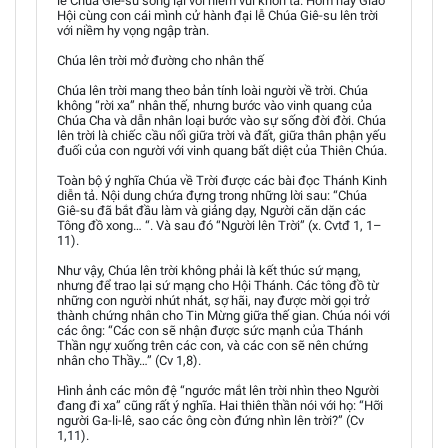
lễ Chúa Giê-su sống lại với niềm vui khôn tả. Hôm nay Giáo
Hội cùng con cái mình cử hành đại lễ Chúa Giê-su lên trời
với niềm hy vọng ngập tràn.
Chúa lên trời mở đường cho nhân thế
Chúa lên trời mang theo bản tính loài người về trời. Chúa
không “rời xa” nhân thế, nhưng bước vào vinh quang của
Chúa Cha và dẫn nhân loại bước vào sự sống đời đời. Chúa
lên trời là chiếc cầu nối giữa trời và đất, giữa thân phận yếu
đuối của con người với vinh quang bất diệt của Thiên Chúa.
Toàn bộ ý nghĩa Chúa về Trời được các bài đọc Thánh Kinh
diễn tả. Nội dung chứa đựng trong những lời sau: “Chúa
Giê-su đã bắt đầu làm và giảng dạy, Người căn dặn các
Tông đồ xong… “. Và sau đó “Người lên Trời” (x. Cvtđ 1, 1–
11).
Như vậy, Chúa lên trời không phải là kết thúc sứ mạng,
nhưng để trao lại sứ mạng cho Hội Thánh. Các tông đồ từ
những con người nhút nhát, sợ hãi, nay được mời gọi trở
thành chứng nhân cho Tin Mừng giữa thế gian. Chúa nói với
các ông: “Các con sẽ nhận được sức mạnh của Thánh
Thần ngự xuống trên các con, và các con sẽ nên chứng
nhân cho Thầy…” (Cv 1,8).
Hình ảnh các môn đệ “ngước mắt lên trời nhìn theo Người
đang đi xa” cũng rất ý nghĩa. Hai thiên thần nói với họ: “Hỡi
người Ga-li-lê, sao các ông còn đứng nhìn lên trời?” (Cv
1,11).