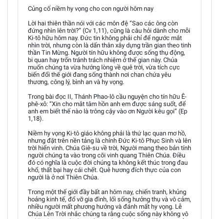
Củng cố niềm hy vọng cho con người hôm nay
Lời hai thiên thần nói với các môn đệ “Sao các ông còn
đứng nhìn lên trời?” (Cv 1,11), cũng là câu hỏi dành cho mỗi
Ki-tô hữu hôm nay. Đức tin không phải chỉ để ngước mắt
nhìn trời, nhưng còn là dấn thân xây dựng trần gian theo tinh
thần Tin Mừng. Người tín hữu không được sống thụ động,
bi quan hay trốn tránh trách nhiệm ở thế gian này. Chúa
muốn chúng ta vừa hướng lòng về quê trời, vừa tích cực
biến đổi thế giới đang sống thành nơi chan chứa yêu
thương, công lý, bình an và hy vọng.
Trong bài đọc II, Thánh Phao-lô cầu nguyện cho tín hữu Ê-
phê-xô: “Xin cho mắt tâm hồn anh em được sáng suốt, để
anh em biết thế nào là trông cậy vào ơn Người kêu gọi” (Ep
1,18).
Niềm hy vọng Ki-tô giáo không phải là thứ lạc quan mơ hồ,
nhưng đặt trên nền tảng là chính Đức Ki-tô Phục Sinh và lên
trời hiển vinh. Chúa Giê-su về trời, Người mang theo bản tính
người chúng ta vào trong cõi vinh quang Thiên Chúa. Điều
đó có nghĩa là cuộc đời chúng ta không kết thúc trong đau
khổ, thất bại hay cái chết. Quê hương đích thực của con
người là ở nơi Thiên Chúa.
Trong một thế giới đầy bất an hôm nay, chiến tranh, khủng
hoảng kinh tế, đổ vỡ gia đình, lối sống hưởng thụ và vô cảm,
nhiều người mất phương hướng và đánh mất hy vọng. Lễ
Chúa Lên Trời nhắc chúng ta rằng cuộc sống này không vô