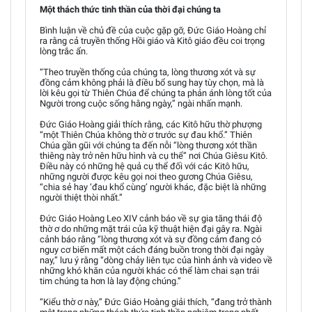
Một thách thức tinh thần của thời đại chúng ta
Bình luận về chủ đề của cuộc gặp gỡ, Đức Giáo Hoàng chỉ
ra rằng cả truyền thống Hồi giáo và Kitô giáo đều coi trọng
lòng trắc ẩn.
“Theo truyền thống của chúng ta, lòng thương xót và sự
đồng cảm không phải là điều bổ sung hay tùy chọn, mà là
lời kêu gọi từ Thiên Chúa để chúng ta phản ánh lòng tốt của
Người trong cuộc sống hằng ngày,” ngài nhấn mạnh.
Đức Giáo Hoàng giải thích rằng, các Kitô hữu thờ phượng
“một Thiên Chúa không thờ ơ trước sự đau khổ.” Thiên
Chúa gần gũi với chúng ta đến nỗi “lòng thương xót thần
thiêng này trở nên hữu hình và cụ thể” nơi Chúa Giêsu Kitô.
Điều này có những hệ quả cụ thể đối với các Kitô hữu,
những người được kêu gọi noi theo gương Chúa Giêsu,
“chia sẻ hay ‘đau khổ cùng’ người khác, đặc biệt là những
người thiệt thòi nhất.”
Đức Giáo Hoàng Leo XIV cảnh báo về sự gia tăng thái độ
thờ ơ do những mặt trái của kỹ thuật hiện đại gây ra. Ngài
cảnh báo rằng “lòng thương xót và sự đồng cảm đang có
nguy cơ biến mất một cách đáng buồn trong thời đại ngày
nay,” lưu ý rằng “dòng chảy liên tục của hình ảnh và video về
những khó khăn của người khác có thể làm chai sạn trái
tim chúng ta hơn là lay động chúng.”
“Kiểu thờ ơ này,” Đức Giáo Hoàng giải thích, “đang trở thành