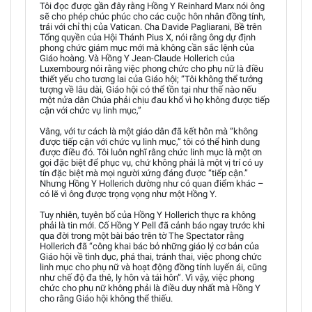
Tôi đọc được gần đây rằng Hồng Y Reinhard Marx nói ông
sẽ cho phép chúc phúc cho các cuộc hôn nhân đồng tính,
trái với chỉ thị của Vatican. Cha Davide Pagliarani, Bề trên
Tổng quyền của Hội Thánh Pius X, nói rằng ông dự định
phong chức giám mục mới mà không cần sắc lệnh của
Giáo hoàng. Và Hồng Y Jean-Claude Hollerich của
Luxembourg nói rằng việc phong chức cho phụ nữ là điều
thiết yếu cho tương lai của Giáo hội; “Tôi không thể tưởng
tượng về lâu dài, Giáo hội có thể tồn tại như thế nào nếu
một nửa dân Chúa phải chịu đau khổ vì họ không được tiếp
cận với chức vụ linh mục,”
Vâng, với tư cách là một giáo dân đã kết hôn mà “không
được tiếp cận với chức vụ linh mục,” tôi có thể hình dung
được điều đó. Tôi luôn nghĩ rằng chức linh mục là một ơn
gọi đặc biệt để phục vụ, chứ không phải là một vị trí có uy
tín đặc biệt mà mọi người xứng đáng được “tiếp cận.”
Nhưng Hồng Y Hollerich dường như có quan điểm khác –
có lẽ vì ông được trọng vọng như một Hồng Y.
Tuy nhiên, tuyên bố của Hồng Y Hollerich thực ra không
phải là tin mới. Cố Hồng Y Pell đã cảnh báo ngay trước khi
qua đời trong một bài báo trên tờ The Spectator rằng
Hollerich đã “công khai bác bỏ những giáo lý cơ bản của
Giáo hội về tình dục, phá thai, tránh thai, việc phong chức
linh mục cho phụ nữ và hoạt động đồng tính luyến ái, cũng
như chế độ đa thê, ly hôn và tái hôn”. Vì vậy, việc phong
chức cho phụ nữ không phải là điều duy nhất mà Hồng Y
cho rằng Giáo hội không thể thiếu.