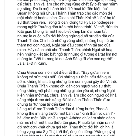
để chữa lành và làm cho những vùng chết ấy biết nảy mầm
sự sống. Đó là một hành trình ‘từ hoại tử đến kiệt tác’.
Gioan không nói Chúa Thánh Thần trao cho các môn đệ
một chân lý hoàn chỉnh; Gioan nói Thần Khí sẽ “dẫn” họ tới
sự thật toàn vẹn. Trong Gioan, động từ Hy Lạp hodēgēsei
mang nghĩa “hướng dẫn trên một hành trình”. Vì thế, đức tin
Kitô giáo không là một hiểu biết khép kín đã hoàn tất,
nhưng là cuộc biến đổi không ngừng dưới sự dẫn dắt của
Thánh Thần. Chính từ những vùng chết, những hoại tử âm
thầm nơi con người, Ngài bắt đầu công trình tái tạo của
mình. Hãy dành chỗ cho Thánh Thần; chính Ngài sẽ hoạ
nên những kiệt tác bất ngờ từ những gì tưởng đã tắt lịm nơi
chúng ta. “Vết thương là nơi Ánh Sáng đi vào con người!” -
Jalal al-Din Rumi.
Chúa Giêsu còn nói một điều rất thật: “Bây giờ anh em
không có sức chịu nổi”. Có những sự thật, nếu đến quá
sớm, không khai sáng nhưng làm con người gãy đổ. Vì thế,
Chúa Thánh Thần không chỉ dẫn con người vào sự thật,
cũng không vội phá tung những gì còn yếu ớt; nhưng Ngài
kiên nhẫn mở mắt, chữa lành và làm cho con người có khả
năng chịu được ánh sáng. Đó là cách Thánh Thần đưa
chúng ta ‘từ hoại tử đến kiệt tác’.
Là người được Thánh Thần dẫn đi từng bước, Phaolô
không thể im lặng trước một bàn thờ “Kính thần vô danh” -
bài đọc một. Điều nhiều người Athêna chỉ cảm nhận cách
mù mờ như một thao thức tôn giáo, Phaolô lại nhận ra nơi
đó một cơn khát chưa gọi tên. Thao thức đôi khi chính là
tiếng vọng của Sự Thật. Vì thế, ông lên tiếng: “Đấng quý vị