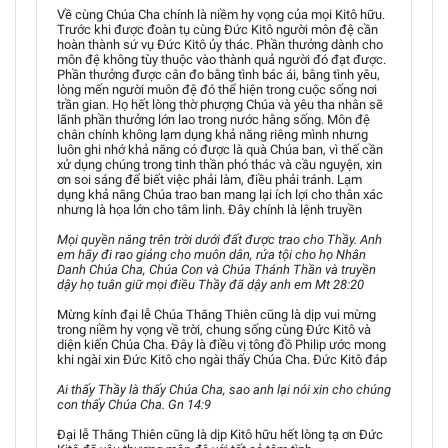
Về cùng Chúa Cha chính là niềm hy vọng của mọi Kitô hữu.
Trước khi được đoàn tụ cùng Đức Kitô người môn đệ cần
hoàn thành sứ vụ Đức Kitô ủy thác. Phần thưởng dành cho
môn đệ không tùy thuộc vào thành quả người đó đạt được.
Phần thưởng được cân đo bằng tình bác ái, bằng tình yêu,
lòng mến người muôn đệ đó thể hiện trong cuộc sống nơi
trần gian. Họ hết lòng thờ phượng Chúa và yêu tha nhân sẽ
lãnh phần thưởng lớn lao trong nước hằng sống. Môn đệ
chân chính không lạm dụng khả năng riêng mình nhưng
luôn ghi nhớ khả năng có được là quà Chúa ban, vì thế cần
xử dụng chúng trong tinh thần phó thác và cầu nguyện, xin
ơn soi sáng để biết việc phải làm, điều phải tránh. Lạm
dụng khả năng Chúa trao ban mang lại ích lợi cho thân xác
nhưng là họa lớn cho tâm linh. Đây chính là lệnh truyền
Mọi quyền năng trên trời dưới đất được trao cho Thầy. Anh
em hãy đi rao giảng cho muôn dân, rửa tội cho họ Nhân
Danh Chúa Cha, Chúa Con và Chúa Thánh Thần và truyền
dậy họ tuân giữ mọi điều Thầy đã dậy anh em Mt 28:20
Mừng kính đại lễ Chúa Thăng Thiên cũng là dịp vui mừng
trong niềm hy vọng về trời, chung sống cùng Đức Kitô và
diện kiến Chúa Cha. Đây là điều vị tông đồ Philip ước mong
khi ngài xin Đức Kitô cho ngài thấy Chúa Cha. Đức Kitô đáp
Ai thấy Thầy là thấy Chúa Cha, sao anh lại nói xin cho chúng
con thấy Chúa Cha. Gn 14:9
Đại lễ Thăng Thiên cũng là dịp Kitô hữu hết lòng tạ ơn Đức