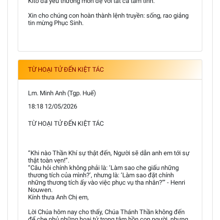
Kitô đã yêu thương môn đệ với tất cả tâm tình.
Xin cho chúng con hoàn thành lệnh truyền: sống, rao giảng
tin mừng Phục Sinh.
TỪ HOẠI TỬ ĐẾN KIỆT TÁC
Lm. Minh Anh (Tgp. Huế)
18:18 12/05/2026
TỪ HOẠI TỬ ĐẾN KIỆT TÁC
“Khi nào Thần Khí sự thật đến, Người sẽ dẫn anh em tới sự
thật toàn vẹn!”.
“Câu hỏi chính không phải là: ‘Làm sao che giấu những
thương tích của mình?’, nhưng là: ‘Làm sao đặt chính
những thương tích ấy vào việc phục vụ tha nhân?’” - Henri
Nouwen.
Kính thưa Anh Chị em,
Lời Chúa hôm nay cho thấy, Chúa Thánh Thần không đến
để che phủ những hoại tử trong tâm hồn con người, nhưng