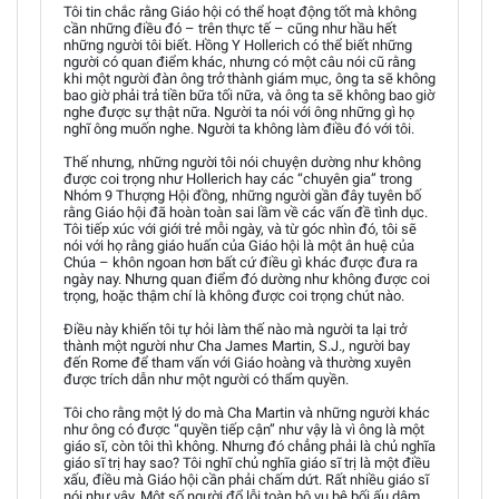
Tôi tin chắc rằng Giáo hội có thể hoạt động tốt mà không
cần những điều đó – trên thực tế – cũng như hầu hết
những người tôi biết. Hồng Y Hollerich có thể biết những
người có quan điểm khác, nhưng có một câu nói cũ rằng
khi một người đàn ông trở thành giám mục, ông ta sẽ không
bao giờ phải trả tiền bữa tối nữa, và ông ta sẽ không bao giờ
nghe được sự thật nữa. Người ta nói với ông những gì họ
nghĩ ông muốn nghe. Người ta không làm điều đó với tôi.
Thế nhưng, những người tôi nói chuyện dường như không
được coi trọng như Hollerich hay các “chuyên gia” trong
Nhóm 9 Thượng Hội đồng, những người gần đây tuyên bố
rằng Giáo hội đã hoàn toàn sai lầm về các vấn đề tình dục.
Tôi tiếp xúc với giới trẻ mỗi ngày, và từ góc nhìn đó, tôi sẽ
nói với họ rằng giáo huấn của Giáo hội là một ân huệ của
Chúa – khôn ngoan hơn bất cứ điều gì khác được đưa ra
ngày nay. Nhưng quan điểm đó dường như không được coi
trọng, hoặc thậm chí là không được coi trọng chút nào.
Điều này khiến tôi tự hỏi làm thế nào mà người ta lại trở
thành một người như Cha James Martin, S.J., người bay
đến Rome để tham vấn với Giáo hoàng và thường xuyên
được trích dẫn như một người có thẩm quyền.
Tôi cho rằng một lý do mà Cha Martin và những người khác
như ông có được “quyền tiếp cận” như vậy là vì ông là một
giáo sĩ, còn tôi thì không. Nhưng đó chẳng phải là chủ nghĩa
giáo sĩ trị hay sao? Tôi nghĩ chủ nghĩa giáo sĩ trị là một điều
xấu, điều mà Giáo hội cần phải chấm dứt. Rất nhiều giáo sĩ
nói như vậy. Một số người đổ lỗi toàn bộ vụ bê bối ấu dâm