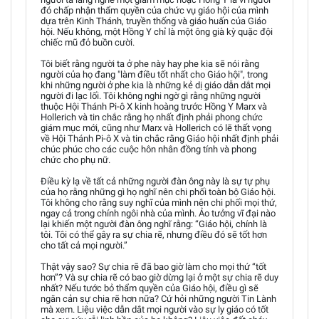
đó chấp nhận thẩm quyền của chức vụ giáo hội của mình
dựa trên Kinh Thánh, truyền thống và giáo huấn của Giáo
hội. Nếu không, một Hồng Y chỉ là một ông già kỳ quặc đội
chiếc mũ đỏ buồn cười.
Tôi biết rằng người ta ở phe này hay phe kia sẽ nói rằng
người của họ đang "làm điều tốt nhất cho Giáo hội", trong
khi những người ở phe kia là những kẻ dị giáo dẫn dắt mọi
người đi lạc lối. Tôi không nghi ngờ gì rằng những người
thuộc Hội Thánh Pi-ô X kinh hoàng trước Hồng Y Marx và
Hollerich và tin chắc rằng họ nhất định phải phong chức
giám mục mới, cũng như Marx và Hollerich có lẽ thất vọng
về Hội Thánh Pi-ô X và tin chắc rằng Giáo hội nhất định phải
chúc phúc cho các cuộc hôn nhân đồng tính và phong
chức cho phụ nữ.
Điều kỳ lạ về tất cả những người đàn ông này là sự tự phụ
của họ rằng những gì họ nghĩ nên chi phối toàn bộ Giáo hội.
Tôi không cho rằng suy nghĩ của mình nên chi phối mọi thứ,
ngay cả trong chính ngôi nhà của mình. Ảo tưởng vĩ đại nào
lại khiến một người đàn ông nghĩ rằng: “Giáo hội, chính là
tôi. Tôi có thể gây ra sự chia rẽ, nhưng điều đó sẽ tốt hơn
cho tất cả mọi người.”
Thật vậy sao? Sự chia rẽ đã bao giờ làm cho mọi thứ “tốt
hơn”? Và sự chia rẽ có bao giờ dừng lại ở một sự chia rẽ duy
nhất? Nếu tước bỏ thẩm quyền của Giáo hội, điều gì sẽ
ngăn cản sự chia rẽ hơn nữa? Cứ hỏi những người Tin Lành
mà xem. Liệu việc dẫn dắt mọi người vào sự ly giáo có tốt