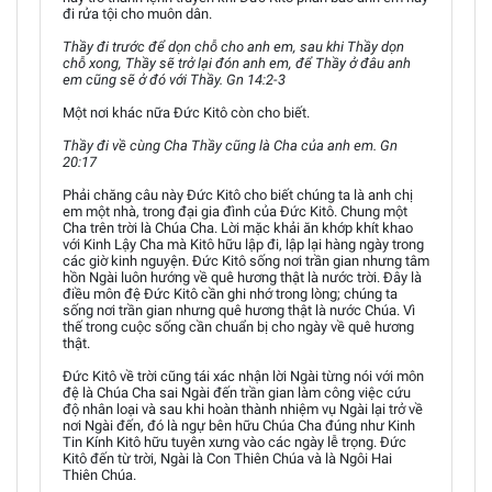
đi rửa tội cho muôn dân.
Thầy đi trước để dọn chỗ cho anh em, sau khi Thầy dọn
chỗ xong, Thầy sẽ trở lại đón anh em, để Thầy ở đâu anh
em cũng sẽ ở đó với Thầy. Gn 14:2-3
Một nơi khác nữa Đức Kitô còn cho biết.
Thầy đi về cùng Cha Thầy cũng là Cha của anh em. Gn
20:17
Phải chăng câu này Đức Kitô cho biết chúng ta là anh chị
em một nhà, trong đại gia đình của Đức Kitô. Chung một
Cha trên trời là Chúa Cha. Lời mặc khải ăn khớp khít khao
với Kinh Lậy Cha mà Kitô hữu lập đi, lập lại hàng ngày trong
các giờ kinh nguyện. Đức Kitô sống nơi trần gian nhưng tâm
hồn Ngài luôn hướng về quê hương thật là nước trời. Đây là
điều môn đệ Đức Kitô cần ghi nhớ trong lòng; chúng ta
sống nơi trần gian nhưng quê hương thật là nước Chúa. Vì
thế trong cuộc sống cần chuẩn bị cho ngày về quê hương
thật.
Đức Kitô về trời cũng tái xác nhận lời Ngài từng nói với môn
đệ là Chúa Cha sai Ngài đến trần gian làm công việc cứu
độ nhân loại và sau khi hoàn thành nhiệm vụ Ngài lại trở về
nơi Ngài đến, đó là ngự bên hữu Chúa Cha đúng như Kinh
Tin Kính Kitô hữu tuyên xưng vào các ngày lễ trọng. Đức
Kitô đến từ trời, Ngài là Con Thiên Chúa và là Ngôi Hai
Thiên Chúa.