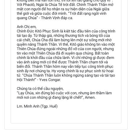
không biết mà vẫn tôn thờ, thì tôi xin rao giảng cho quý vị!”.
Với Phaolô, Ngài là Chúa Tể trời đất. Chính Thánh Thần mở
mắt con người để họ nhận ra sự hiện diện của Ngài giữa
thế giới và giữa cuộc đời mình. “Trời đất rạng ngời vinh
quang Chúa” - Thánh Vịnh đáp ca.
Anh Chị em,
Chính Đức Kitô Phục Sinh là kiệt tác đầu tiên của công trình
tái tạo ấy. Từ thập giá, những thương tích và bóng tối của
cái chết, Chúa Cha đã làm bừng lên một sự sống mới nhờ
quyền năng Thánh Thần. Vì thế, Kitô giáo không tin vào một
Thiên Chúa đứng ngoài những đổ vỡ của con người, nhưng
tin vào một Thiên Chúa đã đi xuyên qua chúng. Bất toàn
chính là khởi đầu của chữa lành. Vì chỉ những gì được đem
vào ánh sáng mới có thể được Thánh Thần chạm tới và
biến đổi. Thánh Thần hôm nay vẫn tiếp tục công trình phục
sinh ấy nơi chúng ta. Hy vọng chính là sự phục sinh từ hoại
tử. “Chúa Thánh Thần luôn không ngừng sáng tạo và tái tạo
Hội Thánh!” - Yves Congar.
Chúng ta có thể cầu nguyện,
“Lạy Chúa, xin đừng bỏ cuộc với con, nhưng âm thầm làm
mới nơi con những gì đang lặng lẽ chết!”, Amen.
Lm. Minh Anh (Tgp. Huế)