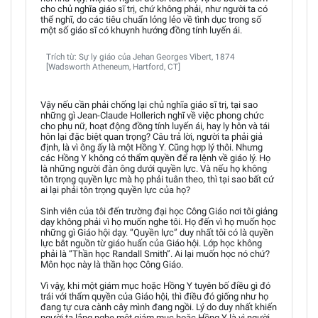
cho chủ nghĩa giáo sĩ trị, chứ không phải, như người ta có
thể nghĩ, do các tiêu chuẩn lỏng lẻo về tình dục trong số
một số giáo sĩ có khuynh hướng đồng tính luyến ái.
Trích từ: Sự ly giáo của Jehan Georges Vibert, 1874
[Wadsworth Atheneum, Hartford, CT]
Vậy nếu cần phải chống lại chủ nghĩa giáo sĩ trị, tại sao
những gì Jean-Claude Hollerich nghĩ về việc phong chức
cho phụ nữ, hoạt động đồng tính luyến ái, hay ly hôn và tái
hôn lại đặc biệt quan trọng? Câu trả lời, người ta phải giả
định, là vì ông ấy là một Hồng Y. Cũng hợp lý thôi. Nhưng
các Hồng Y không có thẩm quyền để ra lệnh về giáo lý. Họ
là những người đàn ông dưới quyền lực. Và nếu họ không
tôn trọng quyền lực mà họ phải tuân theo, thì tại sao bất cứ
ai lại phải tôn trọng quyền lực của họ?
Sinh viên của tôi đến trường đại học Công Giáo nơi tôi giảng
dạy không phải vì họ muốn nghe tôi. Họ đến vì họ muốn học
những gì Giáo hội dạy. “Quyền lực” duy nhất tôi có là quyền
lực bắt nguồn từ giáo huấn của Giáo hội. Lớp học không
phải là “Thần học Randall Smith”. Ai lại muốn học nó chứ?
Môn học này là thần học Công Giáo.
Vì vậy, khi một giám mục hoặc Hồng Y tuyên bố điều gì đó
trái với thẩm quyền của Giáo hội, thì điều đó giống như họ
đang tự cưa cành cây mình đang ngồi. Lý do duy nhất khiến
người ta lắng nghe một giám mục hoặc Hồng Y là vì người