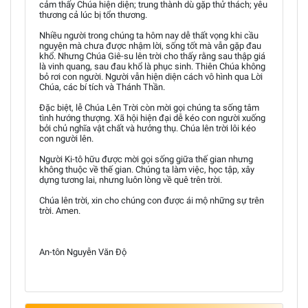
cảm thấy Chúa hiện diện; trung thành dù gặp thử thách; yêu
thương cả lúc bị tổn thương.
Nhiều người trong chúng ta hôm nay dễ thất vọng khi cầu
nguyện mà chưa được nhậm lời, sống tốt mà vẫn gặp đau
khổ. Nhưng Chúa Giê-su lên trời cho thấy rằng sau thập giá
là vinh quang, sau đau khổ là phục sinh. Thiên Chúa không
bỏ rơi con người. Người vẫn hiện diện cách vô hình qua Lời
Chúa, các bí tích và Thánh Thần.
Đặc biệt, lễ Chúa Lên Trời còn mời gọi chúng ta sống tâm
tình hướng thượng. Xã hội hiện đại dễ kéo con người xuống
bởi chủ nghĩa vật chất và hưởng thụ. Chúa lên trời lôi kéo
con người lên.
Người Ki-tô hữu được mời gọi sống giữa thế gian nhưng
không thuộc về thế gian. Chúng ta làm việc, học tập, xây
dựng tương lai, nhưng luôn lòng về quê trên trời.
Chúa lên trời, xin cho chúng con được ái mộ những sự trên
trời. Amen.
An-tôn Nguyễn Văn Độ