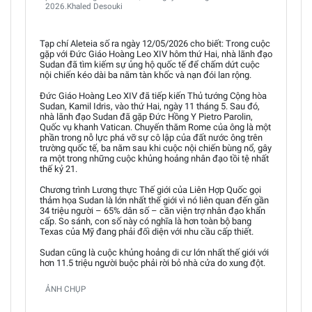
2026.Khaled Desouki
Tạp chí Aleteia số ra ngày 12/05/2026 cho biết: Trong cuộc
gặp với Đức Giáo Hoàng Leo XIV hôm thứ Hai, nhà lãnh đạo
Sudan đã tìm kiếm sự ủng hộ quốc tế để chấm dứt cuộc
nội chiến kéo dài ba năm tàn khốc và nạn đói lan rộng.
Đức Giáo Hoàng Leo XIV đã tiếp kiến Thủ tướng Cộng hòa
Sudan, Kamil Idris, vào thứ Hai, ngày 11 tháng 5. Sau đó,
nhà lãnh đạo Sudan đã gặp Đức Hồng Y Pietro Parolin,
Quốc vụ khanh Vatican. Chuyến thăm Rome của ông là một
phần trong nỗ lực phá vỡ sự cô lập của đất nước ông trên
trường quốc tế, ba năm sau khi cuộc nội chiến bùng nổ, gây
ra một trong những cuộc khủng hoảng nhân đạo tồi tệ nhất
thế kỷ 21.
Chương trình Lương thực Thế giới của Liên Hợp Quốc gọi
thảm họa Sudan là lớn nhất thế giới vì nó liên quan đến gần
34 triệu người – 65% dân số – cần viện trợ nhân đạo khẩn
cấp. So sánh, con số này có nghĩa là hơn toàn bộ bang
Texas của Mỹ đang phải đối diện với nhu cầu cấp thiết.
Sudan cũng là cuộc khủng hoảng di cư lớn nhất thế giới với
hơn 11.5 triệu người buộc phải rời bỏ nhà cửa do xung đột.
ẢNH CHỤP