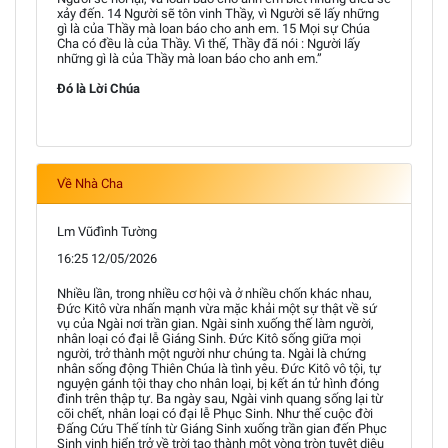
xảy đến. 14 Người sẽ tôn vinh Thầy, vì Người sẽ lấy những
gì là của Thầy mà loan báo cho anh em. 15 Mọi sự Chúa
Cha có đều là của Thầy. Vì thế, Thầy đã nói : Người lấy
những gì là của Thầy mà loan báo cho anh em.”
Đó là Lời Chúa
Về Nhà Cha
Lm Vũđình Tường
16:25 12/05/2026
Nhiều lần, trong nhiều cơ hội và ở nhiều chốn khác nhau,
Đức Kitô vừa nhấn mạnh vừa mặc khải một sự thật về sứ
vụ của Ngài nơi trần gian. Ngài sinh xuống thế làm người,
nhân loại có đại lễ Giáng Sinh. Đức Kitô sống giữa mọi
người, trở thành một người như chúng ta. Ngài là chứng
nhân sống động Thiên Chúa là tình yêu. Đức Kitô vô tội, tự
nguyện gánh tội thay cho nhân loại, bị kết án tử hình đóng
đinh trên thập tự. Ba ngày sau, Ngài vinh quang sống lại từ
cõi chết, nhân loại có đại lễ Phục Sinh. Như thế cuộc đời
Đấng Cứu Thế tính từ Giáng Sinh xuống trần gian đến Phục
Sinh vinh hiển trở về trời tạo thành một vòng tròn tuyệt diệu