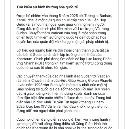
Tìm kiếm sự bình thường hóa quốc tế
Được bổ nhiệm vào tháng 5 năm 2025 bởi Tướng al-Burhan,
Kamil Idris là một cựu quan chức cấp cao của Liên Hợp
Quốc và là một nhà ngoại giao giàu kinh nghiệm, người
đứng đầu một chính phủ liên minh với Lực lượng Vũ trang
Sudan. Chuyến thăm Vatican của ông là một phần trong
chiến lược tìm kiếm sự ủng hộ quốc tế để hợp pháp hóa
quyền lực của quân đội và kêu gọi một giải pháp chính trị.
Lời kêu gọi ngừng bắn và đối thoại chân thành giữa tất cả
các bên ở Sudan phản ánh lập trường chính thức của
Khartoum. Chính phủ đang tìm cách cô lập Lực lượng Phản
ứng Nhanh (RSF) trong khi tìm kiếm sự hỗ trợ từ cộng đồng
quốc tế và các tổ chức tôn giáo.
Các chuyến thăm của các nhà lãnh đạo Sudan tới Vatican
rất hiếm. Chuyến thăm của Đức Giáo Hoàng Gio-an Phao-lô
II vào năm 1993 vẫn là chuyến thăm duy nhất của một vị
Giáo hoàng tới quốc gia đa số theo đạo Hồi này. Tuy nhiên,
các vị giáo hoàng kế nhiệm thường xuyên dành sự quan
tâm đặc biệt đến cuộc chiến ít được đưa tin này. Trong bài
diễn văn lúc đọc Kinh Truyền Tin ngày 2 tháng 11 năm
2025, Đức Leo XIV đã lên án "sự đau khổ không thể chịu
đựng nổi" mà người dân phải gánh chịu.
Cuộc nội chiến đang diễn ra cũng đi kèm với những hành vi
lạm dụng đối với cộng đồng thiểu số Công Giáo. Nhà thờ
chính tòa Khartoum đã bị phá hoại và hư hại trong các cuộc