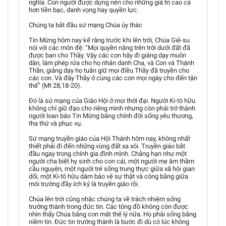
nghĩa. Con người được dựng nên cho những giá trị cao cả
hơn tiền bạc, danh vọng hay quyền lực.
Chúng ta bắt đầu sứ mạng Chúa ủy thác
Tin Mừng hôm nay kể rằng trước khi lên trời, Chúa Giê-su
nói với các môn đệ: “Mọi quyền năng trên trời dưới đất đã
được ban cho Thầy. Vậy các con hãy đi giảng dạy muôn
dân, làm phép rửa cho họ nhân danh Cha, và Con và Thánh
Thần, giảng dạy họ tuân giữ mọi điều Thầy đã truyền cho
các con. Và đây Thầy ở cùng các con mọi ngày cho đến tận
thế” (Mt 28,18-20).
Đó là sứ mạng của Giáo Hội ở mọi thời đại. Người Ki-tô hữu
không chỉ giữ đạo cho riêng mình nhưng còn phải trở thành
người loan báo Tin Mừng bằng chính đời sống yêu thương,
tha thứ và phục vụ.
Sứ mạng truyền giáo của Hội Thánh hôm nay, không nhất
thiết phải đi đến những vùng đất xa xôi. Truyền giáo bắt
đầu ngay trong chính gia đình mình. Chẳng hạn như một
người cha biết hy sinh cho con cái, một người mẹ âm thầm
cầu nguyện, một người trẻ sống trung thực giữa xã hội gian
dối, một Ki-tô hữu dám bảo vệ sự thật và công bằng giữa
môi trường đầy ích kỷ là truyền giáo rồi.
Chúa lên trời cũng nhắc chúng ta về trách nhiệm sống
trưởng thành trong đức tin. Các tông đồ không còn được
nhìn thấy Chúa bằng con mắt thể lý nữa. Họ phải sống bằng
niềm tin. Đức tin trưởng thành là bước đi dù có lúc không