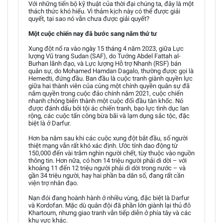
Với những tiến bộ kỹ thuật của thời đại chúng ta, đây là một
thách thức khó hiểu. Vì thảm kịch này có thể được giải
quyết, tại sao nó vẫn chưa được giải quyết?
Một cuộc chiến nay đã bước sang năm thứ tư
Xung đột nổ ra vào ngày 15 tháng 4 năm 2023, giữa Lực
lượng Vũ trang Sudan (SAF), do Tướng Abdel Fattah al-
Burhan lãnh đạo, và Lực lượng Hỗ trợ Nhanh (RSF) bán
quân sự, do Mohamed Hamdan Dagalo, thường được gọi là
Hemedti, đứng đầu. Ban đầu là cuộc tranh giành quyền lực
giữa hai thành viên của cùng một chính quyền quân sự đã
nắm quyền trong cuộc đảo chính năm 2021, cuộc chiến
nhanh chóng biến thành một cuộc đối đầu tàn khốc. Nó
được đánh dấu bởi tội ác chiến tranh, bạo lực tình dục lan
rộng, các cuộc tấn công bừa bãi và lạm dụng sắc tộc, đặc
biệt là ở Darfur.
Hơn ba năm sau khi các cuộc xung đột bắt đầu, số người
thiệt mạng vẫn rất khó xác định. Ước tính dao động từ
150,000 đến vài trăm nghìn người chết, tùy thuộc vào nguồn
thông tin. Hơn nữa, có hơn 14 triệu người phải di dời – với
khoảng 11 đến 12 triệu người phải di dời trong nước – và
gần 34 triệu người, hay hai phần ba dân số, đang rất cần
viện trợ nhân đạo.
Nạn đói đang hoành hành ở nhiều vùng, đặc biệt là Darfur
và Kordofan. Mặc dù quân đội đã phần lớn giành lại thủ đô
Khartoum, nhưng giao tranh vẫn tiếp diễn ở phía tây và các
khu vực khác.