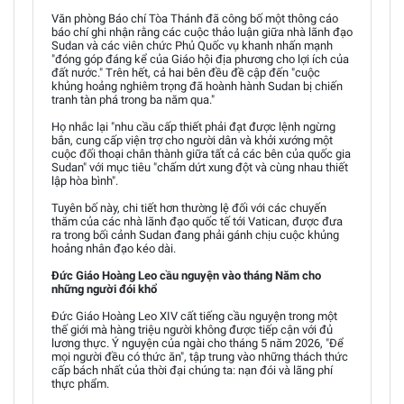
Văn phòng Báo chí Tòa Thánh đã công bố một thông cáo
báo chí ghi nhận rằng các cuộc thảo luận giữa nhà lãnh đạo
Sudan và các viên chức Phủ Quốc vụ khanh nhấn mạnh
"đóng góp đáng kể của Giáo hội địa phương cho lợi ích của
đất nước." Trên hết, cả hai bên đều đề cập đến "cuộc
khủng hoảng nghiêm trọng đã hoành hành Sudan bị chiến
tranh tàn phá trong ba năm qua."
Họ nhắc lại "nhu cầu cấp thiết phải đạt được lệnh ngừng
bắn, cung cấp viện trợ cho người dân và khởi xướng một
cuộc đối thoại chân thành giữa tất cả các bên của quốc gia
Sudan" với mục tiêu "chấm dứt xung đột và cùng nhau thiết
lập hòa bình".
Tuyên bố này, chi tiết hơn thường lệ đối với các chuyến
thăm của các nhà lãnh đạo quốc tế tới Vatican, được đưa
ra trong bối cảnh Sudan đang phải gánh chịu cuộc khủng
hoảng nhân đạo kéo dài.
Đức Giáo Hoàng Leo cầu nguyện vào tháng Năm cho
những người đói khổ
Đức Giáo Hoàng Leo XIV cất tiếng cầu nguyện trong một
thế giới mà hàng triệu người không được tiếp cận với đủ
lương thực. Ý nguyện của ngài cho tháng 5 năm 2026, "Để
mọi người đều có thức ăn", tập trung vào những thách thức
cấp bách nhất của thời đại chúng ta: nạn đói và lãng phí
thực phẩm.