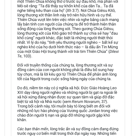
một Thiên Chúa không thờ ơ trước sự đau khổ, mà phán với
Mô-sê rằng: “Ta đã thấy sự khốn khổ của dân Ta… Ta đã
nghe tiếng kêu than của họ” (
Xh
3:7). Nơi Chúa Giêsu Kitô,
lòng thương xót thần linh này trở nên hữu hình và cụ thể.
Thiên Chúa vượt lên trên việc nhìn và nghe bằng cách mang
lấy bản tính con người của chúng ta để trở thành hiện thân
sống động của lòng thương xót. Theo gương Chúa Giêsu,
lòng thương xót của Kitô giáo trở thành sự chia sẻ hay “đau
khổ cùng” người khác, đặc biệt là những người thiệt thòi
nhất. Vì lý do này, “tình yêu thương người nghèo – bất kể sự
nghèo khó của họ dưới hình thức nào – là dấu ấn Tin Mừng
của một Giáo Hội trung thành với trái tim Thiên Chúa” (
Dilexi
Te
, 103).
Đối với truyền thống của chúng ta, lòng thương xót và sự
đồng cảm của con người không phải là điều bổ sung hay
tùy chọn, mà là lời kêu gọi từ Thiên Chúa để phản ánh lòng
tốt của Người trong cuộc sống hằng ngày của chúng ta.
Do đó, niềm tin này có ý nghĩa xã hội. Đức Giáo Hoàng Leo
XIII dạy rằng người nghèo và những người bị gạt ra ngoài lề
xã hội xứng đáng nhận được sự quan tâm và giúp đỡ đặc
biệt từ xã hội và Nhà nước (xem
Rerum Novarum
, 37).
Trong bối cảnh này, tôi muốn bày tỏ lòng biết ơn đối với
những nỗ lực hào phóng của Vương quốc Jordan trong việc
chào đón người tị nạn và giúp đỡ những người gặp khó
khăn.
Các bạn thân mến
, lòng trắc ẩn và sự đồng cảm đang đứng
trước nguy cơ biến mất trong thời đại ngày nay. Những tiến