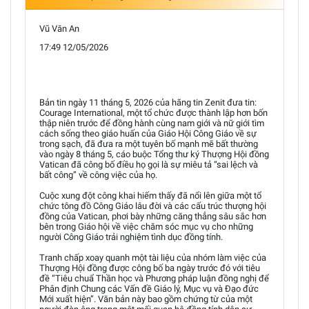
Vũ Văn An
17:49 12/05/2026
Bản tin ngày 11 tháng 5, 2026 của hãng tin Zenit đưa tin:
Courage International, một tổ chức được thành lập hơn bốn
thập niên trước để đồng hành cùng nam giới và nữ giới tìm
cách sống theo giáo huấn của Giáo Hội Công Giáo về sự
trong sạch, đã đưa ra một tuyên bố mạnh mẽ bất thường
vào ngày 8 tháng 5, cáo buộc Tổng thư ký Thượng Hội đồng
Vatican đã công bố điều họ gọi là sự miêu tả “sai lệch và
bất công” về công việc của họ.
Cuộc xung đột công khai hiếm thấy đã nổi lên giữa một tổ
chức tông đồ Công Giáo lâu đời và các cấu trúc thượng hội
đồng của Vatican, phơi bày những căng thẳng sâu sắc hơn
bên trong Giáo hội về việc chăm sóc mục vụ cho những
người Công Giáo trải nghiệm tình dục đồng tính.
Tranh chấp xoay quanh một tài liệu của nhóm làm việc của
Thượng Hội đồng được công bố ba ngày trước đó với tiêu
đề “Tiêu chuẩ Thần học và Phương pháp luận đồng nghị để
Phân định Chung các Vấn đề Giáo lý, Mục vụ và Đạo đức
Mới xuất hiện”. Văn bản này bao gồm chứng từ của một