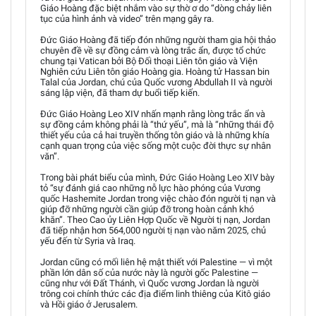
Giáo Hoàng đặc biệt nhắm vào sự thờ ơ do “dòng chảy liên
tục của hình ảnh và video” trên mạng gây ra.
Đức Giáo Hoàng đã tiếp đón những người tham gia hội thảo
chuyên đề về sự đồng cảm và lòng trắc ẩn, được tổ chức
chung tại Vatican bởi Bộ Đối thoại Liên tôn giáo và Viện
Nghiên cứu Liên tôn giáo Hoàng gia. Hoàng tử Hassan bin
Talal của Jordan, chú của Quốc vương Abdullah II và người
sáng lập viện, đã tham dự buổi tiếp kiến.
Đức Giáo Hoàng Leo XIV nhấn mạnh rằng lòng trắc ẩn và
sự đồng cảm không phải là “thứ yếu”, mà là “những thái độ
thiết yếu của cả hai truyền thống tôn giáo và là những khía
cạnh quan trọng của việc sống một cuộc đời thực sự nhân
văn”.
Trong bài phát biểu của mình, Đức Giáo Hoàng Leo XIV bày
tỏ “sự đánh giá cao những nỗ lực hào phóng của Vương
quốc Hashemite Jordan trong việc chào đón người tị nạn và
giúp đỡ những người cần giúp đỡ trong hoàn cảnh khó
khăn”. Theo Cao ủy Liên Hợp Quốc về Người tị nạn, Jordan
đã tiếp nhận hơn 564,000 người tị nạn vào năm 2025, chủ
yếu đến từ Syria và Iraq.
Jordan cũng có mối liên hệ mật thiết với Palestine — vì một
phần lớn dân số của nước này là người gốc Palestine —
cũng như với Đất Thánh, vì Quốc vương Jordan là người
trông coi chính thức các địa điểm linh thiêng của Kitô giáo
và Hồi giáo ở Jerusalem.