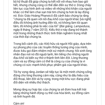
bộ kỹ thuật đã giúp chúng ta kết nối với nhau hơn bao giờ
hết, nhưng chúng cũng có thể dẫn đến sự thờ ơ. Dòng chảy
liên tục của hình ảnh và video về những khó khăn của người
khác có thể làm chai sạn trái tim chúng ta hơn là lay động
nó. Đức Giáo Hoàng Phanxicô đã cảnh báo chúng ta rằng
“chúng ta đã quen với nỗi đau khổ của người khác [và nghĩ]:
điều đó không ảnh hưởng đến tôi, nó không làm tôi quan
tâm, đó không phải là việc của tôi” (
Bài giảng, Lampedusa
,
ngày 8 tháng 7 năm 2013). Kiểu thờ ơ này đang trở thành
một trong những thách thức tinh thần nghiêm trọng nhất
của thời đại chúng ta.
Trong bối cảnh đó, các Kitô hữu và người Hồi giáo, dựa trên
sự phong phú của các truyền thống tương ứng của mình,
được kêu gọi đảm nhiệm một sứ mệnh chung: hồi sinh lòng
nhân đạo nơi nó đã nguội lạnh, lên tiếng cho những người
đau khổ và biến sự thờ ơ thành tình liên đới. Lòng thương
cảm và sự đồng cảm có thể là công cụ của chúng ta vì
chúng có sức mạnh khôi phục phẩm giá của người khác.
Tôi hy vọng rằng Jordan sẽ tiếp tục là một minh chứng sống
động cho lòng thương cảm này, cũng như là dấu hiệu của
đối thoại, liên đới và hy vọng, trong một khu vực đang phải
đối diện với nhiều thử thách.
Mong rằng sự hợp tác của chúng ta sẽ đơm hoa kết trái
bằng những hành động cụ thể của hòa bình, sự đồng cảm
và tình huynh đệ.
Cảm ơn!