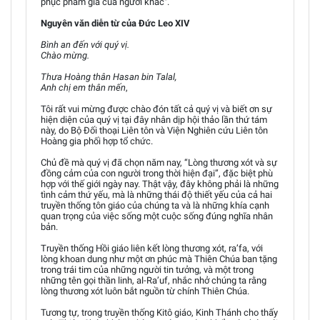
phục phẩm giá của người khác".
Nguyên văn diễn từ của Đức Leo XIV
Bình an đến với quý vị.
Chào mừng.
Thưa Hoàng thân Hasan bin Talal,
Anh chị em thân mến
,
Tôi rất vui mừng được chào đón tất cả quý vị và biết ơn sự
hiện diện của quý vị tại đây nhân dịp hội thảo lần thứ tám
này, do Bộ Đối thoại Liên tôn và Viện Nghiên cứu Liên tôn
Hoàng gia phối hợp tổ chức.
Chủ đề mà quý vị đã chọn năm nay, “Lòng thương xót và sự
đồng cảm của con người trong thời hiện đại”, đặc biệt phù
hợp với thế giới ngày nay. Thật vậy, đây không phải là những
tình cảm thứ yếu, mà là những thái độ thiết yếu của cả hai
truyền thống tôn giáo của chúng ta và là những khía cạnh
quan trọng của việc sống một cuộc sống đúng nghĩa nhân
bản.
Truyền thống Hồi giáo liên kết lòng thương xót, ra’fa, với
lòng khoan dung như một ơn phúc mà Thiên Chúa ban tặng
trong trái tim của những người tin tưởng, và một trong
những tên gọi thần linh, al-Ra’uf, nhắc nhở chúng ta rằng
lòng thương xót luôn bắt nguồn từ chính Thiên Chúa.
Tương tự, trong truyền thống Kitô giáo, Kinh Thánh cho thấy