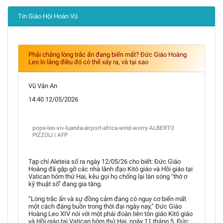
Tin Giáo Hội Hoàn Vũ
Phải chăng lòng trắc ẩn đang biến mất? Đức Giáo Hoàng
Leo lo lắng điều đó có thể xảy ra, và tại sao
Vũ Văn An
14:40 12/05/2026
pope-leo-xiv-luanda-airport-africa-wind-worry-ALBERTO
PIZZOLI | AFP
Tạp chí Aleteia số ra ngày 12/05/26 cho biết: Đức Giáo
Hoàng đã gặp gỡ các nhà lãnh đạo Kitô giáo và Hồi giáo tại
Vatican hôm thứ Hai, kêu gọi họ chống lại làn sóng "thờ ơ
kỹ thuật số" đang gia tăng.
“Lòng trắc ẩn và sự đồng cảm đang có nguy cơ biến mất
một cách đáng buồn trong thời đại ngày nay,” Đức Giáo
Hoàng Leo XIV nói với một phái đoàn liên tôn giáo Kitô giáo
và Hồi giáo tại Vatican hôm thứ Hai, ngày 11 tháng 5. Đức