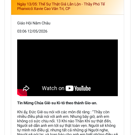
Ngày 13/05: Thế Sự Thật Giả Lẫn Lộn - Thầy Phó Tế
Phanxicô Xavie Cao Văn Trí, CP
Giáo Hội Năm Châu
03:06 12/05/2026
Tin Mừng Chúa Giê-su Ki-tô theo thánh Gio-an.
Khi ấy, Đức Giê-su nói với các môn đệ rằng : “Thầy còn
nhiều điều phải nói với anh em. Nhưng bây giờ, anh em
không có sức chịu nổi. 13 Khi nào Thần Khí sự thật đến,
Người sẽ dẫn anh em tới sự thật toàn vẹn. Người sẽ không
tự mình nói điều gì, nhưng tất cả những gì Người nghe,
Người sẽ nói lại, và loan báo cho anh em biết những điều sẽ