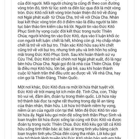
của đời người. Mỗi người chúng ta cũng đi theo con đường
vòng tròn đó, tính từ lúc sinh ra đến lúc qua đời là một vòng
tròn. Đức Kitô nối kết vòng tròn hoàn thiện đó trở về đúng
nơi Ngài phát xuất- từ Chúa Cha, trở về với Chúa Cha. Nhân
loại kết thúc vòng tròn đó ở điểm nào là điều người ta liên
tục bàn thảo tìm kiếm câu trả lời. Người tin vào Đức Kitô
Phục Sinh hy vọng cuộc đời kết thúc trong nước Thiên
Chúa; người không tin vào Đức Kitô, dựa vào lí luận khối óc
con người kết luận: chết là hết, không còn gì. Họ chấp nhận
chết là trở về với bụi tro. Thân xác Kitô hữu sau khi chết
cũng trở về với bụi tro, nhưng tình yêu và linh hồn họ sống
mãi trong Đức Kitô Phục Sinh. Sau khi hoàn thành sứ vụ
Cứu Thế, Đức Kitô trở về chính nơi Ngài phát xuất, đó là ngự
bên hữu Chúa Cha. Ngài gọi đó là nhà của Thiên Chúa. Đây
là điều mọi Kitô hữu, lớn bé, già trẻ, sau khi hoàn thành
cuộc lữ hành trần thế đều ước ao được về. Về nhà Cha, hay
còn gọi là Thiên Đàng, Thiên Quốc.
Một nơi khác, Đức Kitô đưa ra một lời hứa thật tuyệt vời.
Đức Kitô về trời mang lợi ích môn đệ. Tình Cha, con, Thầy
trò vui vẻ, đầm ấm, đoàn tụ trong thiên quốc. Lời hứa này
trở thành bài đọc ta nghe rất thường trong dịp lễ an táng
của thân nhân, thân hữu. Lời hứa trở thành niềm hy vọng,
niềm ủi an của người còn tại thế. Môn đệ Đức Kitô tin vào
lời hứa ấy. Ngài kêu gọi môn đệ sống tinh thần Phục Sinh và
loan truyền lời hứa được sống lại cùng với Đức Kitô và được
đoàn tụ trong nước Thiên Chúa. Đức Kitô kêu gọi tất cả Kitô
hữu sống tinh thần bác ái; bác ái trong tình yêu bằng cách
loan truyền tình yêu Chúa đến cùng tha nhân. Lời kêu gọi
này trở thành lệnh truyền khi Đức Kitô phản bảo anh em hãy