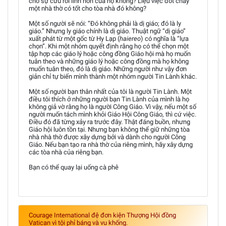
cho sự cứu rỗi linh hồn của họ không? Liệu việc đốt cháy
một nhà thờ có tốt cho tòa nhà đó không?
Một số người sẽ nói: “Đó không phải là dị giáo; đó là ly
giáo.” Nhưng ly giáo chính là dị giáo. Thuật ngữ “dị giáo”
xuất phát từ một gốc từ Hy Lạp (
haiereo
) có nghĩa là “lựa
chọn”. Khi một nhóm quyết định rằng họ có thể chọn một
tập hợp các giáo lý hoặc công đồng Giáo hội mà họ muốn
tuân theo và những giáo lý hoặc công đồng mà họ không
muốn tuân theo, đó là dị giáo. Những người như vậy đơn
giản chỉ tự biến mình thành một nhóm người Tin Lành khác.
Một số người bạn thân nhất của tôi là người Tin Lành. Một
điều tôi thích ở những người bạn Tin Lành của mình là họ
không giả vờ rằng họ là người Công Giáo. Vì vậy, nếu một số
người muốn tách mình khỏi Giáo Hội Công Giáo, thì cứ việc.
Điều đó đã từng xảy ra trước đây. Thật đáng buồn, nhưng
Giáo hội luôn tồn tại. Nhưng bạn không thể giữ những tòa
nhà nhà thờ được xây dựng bởi và dành cho người Công
Giáo. Nếu bạn tạo ra nhà thờ của riêng mình, hãy xây dựng
các tòa nhà của riêng bạn.
Bạn có thể quay lại uống cà phê
Courage International đệ đơn kiện Thượng Hội đồng
Vatican vì tội phỉ báng và vu khống.