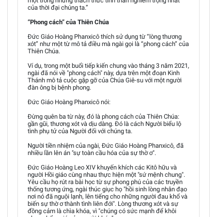
một trong những thách thức tinh thần nghiêm trọng nhất
của thời đại chúng ta.”
“Phong cách” của Thiên Chúa
Đức Giáo Hoàng Phanxicô thích sử dụng từ “lòng thương
xót” như một từ mô tả điều mà ngài gọi là “phong cách” của
Thiên Chúa.
Ví dụ, trong một buổi tiếp kiến chung vào tháng 3 năm 2021,
ngài đã nói về "phong cách" này, dựa trên một đoạn Kinh
Thánh mô tả cuộc gặp gỡ của Chúa Giê-su với một người
đàn ông bị bệnh phong.
Đức Giáo Hoàng Phanxicô nói:
Đừng quên ba từ này, đó là phong cách của Thiên Chúa:
gần gũi, thương xót và dịu dàng. Đó là cách Người biểu lộ
tình phụ tử của Người đối với chúng ta.
Người tiền nhiệm của ngài, Đức Giáo Hoàng Phanxicô, đã
nhiều lần lên án "sự toàn cầu hóa của sự thờ ơ".
Đức Giáo Hoàng Leo XIV khuyến khích các Kitô hữu và
người Hồi giáo cùng nhau thực hiện một "sứ mệnh chung".
Yêu cầu họ rút ra bài học từ sự phong phú của các truyền
thống tương ứng, ngài thúc giục họ "hồi sinh lòng nhân đạo
nơi nó đã nguội lạnh, lên tiếng cho những người đau khổ và
biến sự thờ ơ thành tình liên đới". Lòng thương xót và sự
đồng cảm là chìa khóa, vì "chúng có sức mạnh để khôi