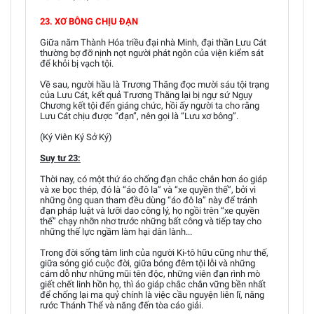
23. XƠ BÔNG CHỊU ĐẠN
Giữa năm Thành Hóa triều đại nhà Minh, đại thần Lưu Cát
thường bợ đỡ nịnh nọt người phát ngôn của viện kiểm sát
để khỏi bị vạch tội.
Về sau, người hầu là Trương Thăng đọc mười sáu tội trạng
của Lưu Cát, kết quả Trương Thăng lại bị ngự sứ Ngụy
Chương kết tội đến giáng chức, hồi ấy người ta cho rằng
Lưu Cát chịu được “đạn”, nên gọi là “Lưu xơ bông”.
(Ký Viên Ký Sở Ký)
Suy tư 23:
Thời nay, có một thứ áo chống đạn chắc chắn hơn áo giáp
và xe bọc thép, đó là “áo đô la” và “xe quyền thế”, bởi vì
những ông quan tham đều dùng “áo đô la” này để tránh
đạn pháp luật và lưỡi dao công lý, họ ngồi trên “xe quyền
thế” chạy nhỡn nhơ trước những bất công và tiếp tay cho
những thế lực ngầm làm hại dân lành...
Trong đời sống tâm linh của người Ki-tô hữu cũng như thế,
giữa sóng gió cuộc đời, giữa bóng đêm tội lỗi và những
cám dỗ như những mũi tên độc, những viên đạn rình mò
giết chết linh hồn họ, thì áo giáp chắc chắn vững bền nhất
để chống lại ma quỷ chính là việc cầu nguyện liên lĩ, năng
rước Thánh Thể và năng đến tòa cáo giải.