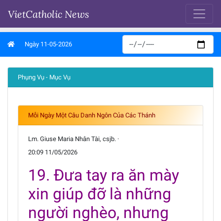
VietCatholic News
Ngày 11-05-2026
Phụng Vụ - Mục Vụ
Mỗi Ngày Một Câu Danh Ngôn Của Các Thánh
Lm. Giuse Maria Nhân Tài, csjb. ·
20:09 11/05/2026
19. Đưa tay ra ăn mày
xin giúp đỡ là những
người nghèo, nhưng