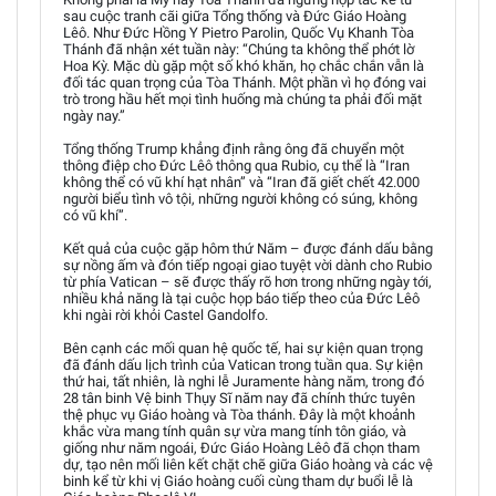
sau cuộc tranh cãi giữa Tổng thống và Đức Giáo Hoàng
Lêô. Như Đức Hồng Y Pietro Parolin, Quốc Vụ Khanh Tòa
Thánh đã nhận xét tuần này: “Chúng ta không thể phớt lờ
Hoa Kỳ. Mặc dù gặp một số khó khăn, họ chắc chắn vẫn là
đối tác quan trọng của Tòa Thánh. Một phần vì họ đóng vai
trò trong hầu hết mọi tình huống mà chúng ta phải đối mặt
ngày nay.”
Tổng thống Trump khẳng định rằng ông đã chuyển một
thông điệp cho Đức Lêô thông qua Rubio, cụ thể là “Iran
không thể có vũ khí hạt nhân” và “Iran đã giết chết 42.000
người biểu tình vô tội, những người không có súng, không
có vũ khí”.
Kết quả của cuộc gặp hôm thứ Năm – được đánh dấu bằng
sự nồng ấm và đón tiếp ngoại giao tuyệt vời dành cho Rubio
từ phía Vatican – sẽ được thấy rõ hơn trong những ngày tới,
nhiều khả năng là tại cuộc họp báo tiếp theo của Đức Lêô
khi ngài rời khỏi Castel Gandolfo.
Bên cạnh các mối quan hệ quốc tế, hai sự kiện quan trọng
đã đánh dấu lịch trình của Vatican trong tuần qua. Sự kiện
thứ hai, tất nhiên, là nghi lễ Juramente hàng năm, trong đó
28 tân binh Vệ binh Thụy Sĩ năm nay đã chính thức tuyên
thệ phục vụ Giáo hoàng và Tòa thánh. Đây là một khoảnh
khắc vừa mang tính quân sự vừa mang tính tôn giáo, và
giống như năm ngoái, Đức Giáo Hoàng Lêô đã chọn tham
dự, tạo nên mối liên kết chặt chẽ giữa Giáo hoàng và các vệ
binh kể từ khi vị Giáo hoàng cuối cùng tham dự buổi lễ là