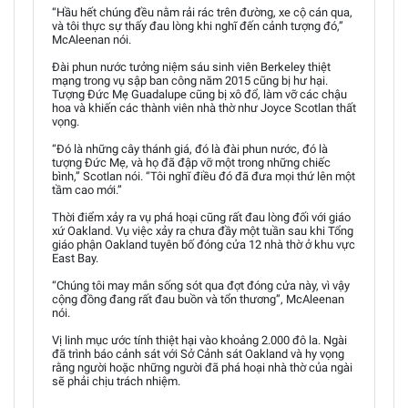
“Hầu hết chúng đều nằm rải rác trên đường, xe cộ cán qua,
và tôi thực sự thấy đau lòng khi nghĩ đến cảnh tượng đó,”
McAleenan nói.
Đài phun nước tưởng niệm sáu sinh viên Berkeley thiệt
mạng trong vụ sập ban công năm 2015 cũng bị hư hại.
Tượng Đức Mẹ Guadalupe cũng bị xô đổ, làm vỡ các chậu
hoa và khiến các thành viên nhà thờ như Joyce Scotlan thất
vọng.
“Đó là những cây thánh giá, đó là đài phun nước, đó là
tượng Đức Mẹ, và họ đã đập vỡ một trong những chiếc
bình,” Scotlan nói. “Tôi nghĩ điều đó đã đưa mọi thứ lên một
tầm cao mới.”
Thời điểm xảy ra vụ phá hoại cũng rất đau lòng đối với giáo
xứ Oakland. Vụ việc xảy ra chưa đầy một tuần sau khi Tổng
giáo phận Oakland tuyên bố đóng cửa 12 nhà thờ ở khu vực
East Bay.
“Chúng tôi may mắn sống sót qua đợt đóng cửa này, vì vậy
cộng đồng đang rất đau buồn và tổn thương”, McAleenan
nói.
Vị linh mục ước tính thiệt hại vào khoảng 2.000 đô la. Ngài
đã trình báo cảnh sát với Sở Cảnh sát Oakland và hy vọng
rằng người hoặc những người đã phá hoại nhà thờ của ngài
sẽ phải chịu trách nhiệm.