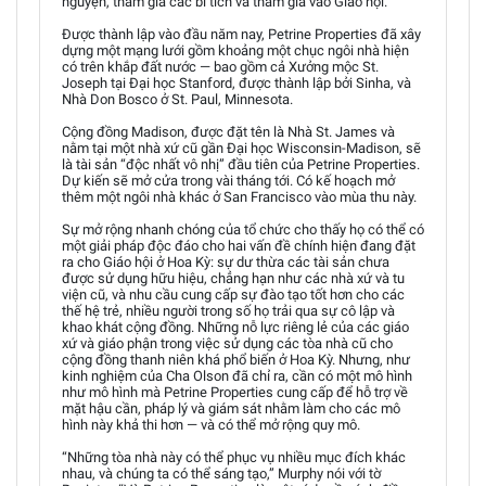
nguyện, tham gia các bí tích và tham gia vào Giáo hội.
Được thành lập vào đầu năm nay, Petrine Properties đã xây
dựng một mạng lưới gồm khoảng một chục ngôi nhà hiện
có trên khắp đất nước — bao gồm cả Xưởng mộc St.
Joseph tại Đại học Stanford, được thành lập bởi Sinha, và
Nhà Don Bosco ở St. Paul, Minnesota.
Cộng đồng Madison, được đặt tên là Nhà St. James và
nằm tại một nhà xứ cũ gần Đại học Wisconsin-Madison, sẽ
là tài sản “độc nhất vô nhị” đầu tiên của Petrine Properties.
Dự kiến sẽ mở cửa trong vài tháng tới. Có kế hoạch mở
thêm một ngôi nhà khác ở San Francisco vào mùa thu này.
Sự mở rộng nhanh chóng của tổ chức cho thấy họ có thể có
một giải pháp độc đáo cho hai vấn đề chính hiện đang đặt
ra cho Giáo hội ở Hoa Kỳ: sự dư thừa các tài sản chưa
được sử dụng hữu hiệu, chẳng hạn như các nhà xứ và tu
viện cũ, và nhu cầu cung cấp sự đào tạo tốt hơn cho các
thế hệ trẻ, nhiều người trong số họ trải qua sự cô lập và
khao khát cộng đồng. Những nỗ lực riêng lẻ của các giáo
xứ và giáo phận trong việc sử dụng các tòa nhà cũ cho
cộng đồng thanh niên khá phổ biến ở Hoa Kỳ. Nhưng, như
kinh nghiệm của Cha Olson đã chỉ ra, cần có một mô hình
như mô hình mà Petrine Properties cung cấp để hỗ trợ về
mặt hậu cần, pháp lý và giám sát nhằm làm cho các mô
hình này khả thi hơn — và có thể mở rộng quy mô.
“Những tòa nhà này có thể phục vụ nhiều mục đích khác
nhau, và chúng ta có thể sáng tạo,” Murphy nói với tờ