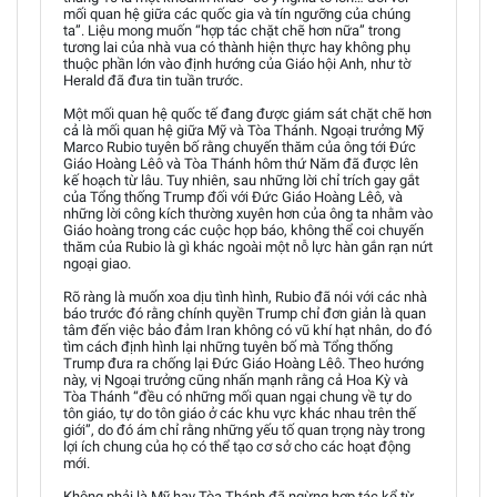
mối quan hệ giữa các quốc gia và tín ngưỡng của chúng
ta”. Liệu mong muốn “hợp tác chặt chẽ hơn nữa” trong
tương lai của nhà vua có thành hiện thực hay không phụ
thuộc phần lớn vào định hướng của Giáo hội Anh, như tờ
Herald đã đưa tin tuần trước.
Một mối quan hệ quốc tế đang được giám sát chặt chẽ hơn
cả là mối quan hệ giữa Mỹ và Tòa Thánh. Ngoại trưởng Mỹ
Marco Rubio tuyên bố rằng chuyến thăm của ông tới Đức
Giáo Hoàng Lêô và Tòa Thánh hôm thứ Năm đã được lên
kế hoạch từ lâu. Tuy nhiên, sau những lời chỉ trích gay gắt
của Tổng thống Trump đối với Đức Giáo Hoàng Lêô, và
những lời công kích thường xuyên hơn của ông ta nhằm vào
Giáo hoàng trong các cuộc họp báo, không thể coi chuyến
thăm của Rubio là gì khác ngoài một nỗ lực hàn gắn rạn nứt
ngoại giao.
Rõ ràng là muốn xoa dịu tình hình, Rubio đã nói với các nhà
báo trước đó rằng chính quyền Trump chỉ đơn giản là quan
tâm đến việc bảo đảm Iran không có vũ khí hạt nhân, do đó
tìm cách định hình lại những tuyên bố mà Tổng thống
Trump đưa ra chống lại Đức Giáo Hoàng Lêô. Theo hướng
này, vị Ngoại trưởng cũng nhấn mạnh rằng cả Hoa Kỳ và
Tòa Thánh “đều có những mối quan ngại chung về tự do
tôn giáo, tự do tôn giáo ở các khu vực khác nhau trên thế
giới”, do đó ám chỉ rằng những yếu tố quan trọng này trong
lợi ích chung của họ có thể tạo cơ sở cho các hoạt động
mới.
Không phải là Mỹ hay Tòa Thánh đã ngừng hợp tác kể từ