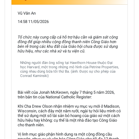
Vũ Văn An
14:58 11/05/2026
Tổ chức này cung cấp cả hỗ trợ hậu cần và giám sát cộng
đồng để giúp nhiều cộng đồng thanh niên Công Giáo hơn
bén rễ trong các khu đất của Giáo hội chưa được sử dụng
hữu hiệu, như các nhà xứ và tu viện cũ.
Những người đàn ông sống tại Hawthorn House thuộc Đại
học Harvard, một trong những mô hình của Petrine Properties,
cùng nhau dùng bữa tối thứ Ba. (ảnh: Được sự cho phép của
Conrad Kaminski)
Bài viết của Jonah McKeown, ngày 7 tháng 5 năm 2026,
trên bản tin của National Catholic Register:
Khi Cha Drew Olson nhận nhiệm vụ mục vụ mới ở Madison,
Wisconsin, cách đây một năm rưỡi, ngài tự hỏi liệu mình có
thể sử dụng một số tài sản bỏ hoang của giáo xứ một cách
hữu hiệu hay không: cụ thể là một nhà đào tạo Công Giáo
cho thanh niên.
Vị linh mục giáo phận hình dung ra một cộng đồng cầu
nguyện, phục vụ và văn hóa Công Giáo cho tối đa 12 thanh