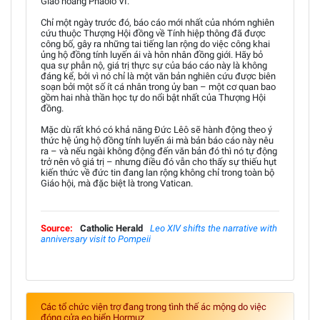
Giáo hoàng Phaolô VI.
Chỉ một ngày trước đó, báo cáo mới nhất của nhóm nghiên
cứu thuộc Thượng Hội đồng về Tính hiệp thông đã được
công bố, gây ra những tai tiếng lan rộng do việc công khai
ủng hộ đồng tính luyến ái và hôn nhân đồng giới. Hãy bỏ
qua sự phẫn nộ, giá trị thực sự của báo cáo này là không
đáng kể, bởi vì nó chỉ là một văn bản nghiên cứu được biên
soạn bởi một số ít cá nhân trong ủy ban – một cơ quan bao
gồm hai nhà thần học tự do nổi bật nhất của Thượng Hội
đồng.
Mặc dù rất khó có khả năng Đức Lêô sẽ hành động theo ý
thức hệ ủng hộ đồng tính luyến ái mà bản báo cáo này nêu
ra – và nếu ngài không động đến văn bản đó thì nó tự động
trở nên vô giá trị – nhưng điều đó vẫn cho thấy sự thiếu hụt
kiến thức về đức tin đang lan rộng không chỉ trong toàn bộ
Giáo hội, mà đặc biệt là trong Vatican.
Source:
Catholic Herald
Leo XIV shifts the narrative with
anniversary visit to Pompeii
Các tổ chức viện trợ đang trong tình thế ác mộng do việc
đóng cửa eo biển Hormuz