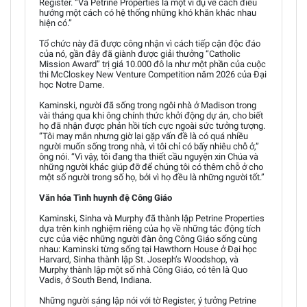
Register. “Và Petrine Properties là một ví dụ về cách điều
hướng một cách có hệ thống những khó khăn khác nhau
hiện có.”
Tổ chức này đã được công nhận vì cách tiếp cận độc đáo
của nó, gần đây đã giành được giải thưởng “Catholic
Mission Award” trị giá 10.000 đô la như một phần của cuộc
thi McCloskey New Venture Competition năm 2026 của Đại
học Notre Dame.
Kaminski, người đã sống trong ngôi nhà ở Madison trong
vài tháng qua khi ông chính thức khởi động dự án, cho biết
họ đã nhận được phản hồi tích cực ngoài sức tưởng tượng.
“Tôi may mắn nhưng giờ lại gặp vấn đề là có quá nhiều
người muốn sống trong nhà, vì tôi chỉ có bấy nhiêu chỗ ở,”
ông nói. “Vì vậy, tôi đang tha thiết cầu nguyện xin Chúa và
những người khác giúp đỡ để chúng tôi có thêm chỗ ở cho
một số người trong số họ, bởi vì họ đều là những người tốt.”
Văn hóa Tình huynh đệ Công Giáo
Kaminski, Sinha và Murphy đã thành lập Petrine Properties
dựa trên kinh nghiệm riêng của họ về những tác động tích
cực của việc những người đàn ông Công Giáo sống cùng
nhau: Kaminski từng sống tại Hawthorn House ở Đại học
Harvard, Sinha thành lập St. Joseph’s Woodshop, và
Murphy thành lập một số nhà Công Giáo, có tên là Quo
Vadis, ở South Bend, Indiana.
Những người sáng lập nói với tờ Register, ý tưởng Petrine