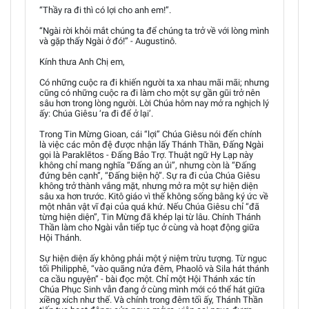
“Thầy ra đi thì có lợi cho anh em!”.
“Ngài rời khỏi mắt chúng ta để chúng ta trở về với lòng mình
và gặp thấy Ngài ở đó!” - Augustinô.
Kính thưa Anh Chị em,
Có những cuộc ra đi khiến người ta xa nhau mãi mãi; nhưng
cũng có những cuộc ra đi làm cho một sự gần gũi trở nên
sâu hơn trong lòng người. Lời Chúa hôm nay mở ra nghịch lý
ấy: Chúa Giêsu ‘ra đi để ở lại’.
Trong Tin Mừng Gioan, cái “lợi” Chúa Giêsu nói đến chính
là việc các môn đệ được nhận lấy Thánh Thần, Đấng Ngài
gọi là Paraklētos - Đấng Bảo Trợ. Thuật ngữ Hy Lạp này
không chỉ mang nghĩa “Đấng an ủi”, nhưng còn là “Đấng
đứng bên cạnh”, “Đấng biện hộ”. Sự ra đi của Chúa Giêsu
không trở thành vắng mặt, nhưng mở ra một sự hiện diện
sâu xa hơn trước. Kitô giáo vì thế không sống bằng ký ức về
một nhân vật vĩ đại của quá khứ. Nếu Chúa Giêsu chỉ “đã
từng hiện diện”, Tin Mừng đã khép lại từ lâu. Chính Thánh
Thần làm cho Ngài vẫn tiếp tục ở cùng và hoạt động giữa
Hội Thánh.
Sự hiện diện ấy không phải một ý niệm trừu tượng. Từ ngục
tối Philipphê, “vào quãng nửa đêm, Phaolô và Sila hát thánh
ca cầu nguyện” - bài đọc một. Chỉ một Hội Thánh xác tín
Chúa Phục Sinh vẫn đang ở cùng mình mới có thể hát giữa
xiềng xích như thế. Và chính trong đêm tối ấy, Thánh Thần