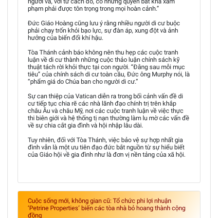
người và, với tư cách đó, có những quyền bất khả xâm
phạm phải được tôn trọng trong mọi hoàn cảnh.”
Đức Giáo Hoàng cũng lưu ý rằng nhiều người di cư buộc
phải chạy trốn khỏi bạo lực, sự đàn áp, xung đột và ảnh
hưởng của biến đổi khí hậu.
Tòa Thánh cảnh báo không nên thu hẹp các cuộc tranh
luận về di cư thành những cuộc thảo luận chính sách kỹ
thuật tách rời khỏi thực tại con người. “Đằng sau mỗi mục
tiêu” của chính sách di cư toàn cầu, Đức ông Murphy nói, là
“phẩm giá do Chúa ban cho người di cư.”
Sự can thiệp của Vatican diễn ra trong bối cảnh vấn đề di
cư tiếp tục chia rẽ các nhà lãnh đạo chính trị trên khắp
châu Âu và châu Mỹ, nơi các cuộc tranh luận về việc thực
thi biên giới và hệ thống tị nạn thường làm lu mờ các vấn đề
về sự chia cắt gia đình và hội nhập lâu dài.
Tuy nhiên, đối với Tòa Thánh, việc bảo vệ sự hợp nhất gia
đình vẫn là một ưu tiên đạo đức bắt nguồn từ sự hiểu biết
của Giáo hội về gia đình như là đơn vị nền tảng của xã hội.
Cuộc sống mới, không gian cũ: Tổ chức phi lợi nhuận
‘Petrine Properties’ biến các tòa nhà bỏ hoang thành cộng
đồng