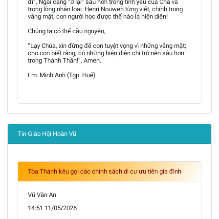
đi”, Ngài càng “ở lại” sâu hơn trong tình yêu của Cha và
trong lòng nhân loại. Henri Nouwen từng viết, chính trong
vắng mặt, con người học được thế nào là hiện diện!
Chúng ta có thể cầu nguyện,
“Lạy Chúa, xin đừng để con tuyệt vọng vì những vắng mặt;
cho con biết rằng, có những hiện diện chỉ trở nên sâu hơn
trong Thánh Thần!”, Amen.
Lm. Minh Anh (Tgp. Huế)
Tin Giáo Hội Hoàn Vũ
Tòa Thánh kêu gọi các chính sách di cư ưu tiên gia đình
Vũ Văn An
14:51 11/05/2026