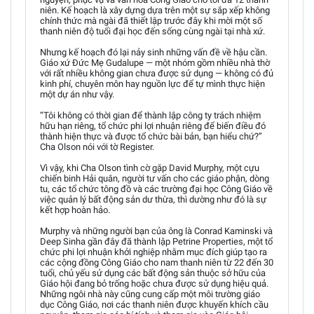
niên. Kế hoạch là xây dựng dựa trên một sự sắp xếp không
chính thức mà ngài đã thiết lập trước đây khi mời một số
thanh niên độ tuổi đại học đến sống cùng ngài tại nhà xứ.
Nhưng kế hoạch đó lại nảy sinh những vấn đề về hậu cần.
Giáo xứ Đức Mẹ Gudalupe — một nhóm gồm nhiều nhà thờ
với rất nhiều không gian chưa được sử dụng — không có đủ
kinh phí, chuyên môn hay nguồn lực để tự mình thực hiện
một dự án như vậy.
“Tôi không có thời gian để thành lập công ty trách nhiệm
hữu hạn riêng, tổ chức phi lợi nhuận riêng để biến điều đó
thành hiện thực và được tổ chức bài bản, bạn hiểu chứ?”
Cha Olson nói với tờ Register.
Vì vậy, khi Cha Olson tình cờ gặp David Murphy, một cựu
chiến binh Hải quân, người tư vấn cho các giáo phận, dòng
tu, các tổ chức tông đồ và các trường đại học Công Giáo về
việc quản lý bất động sản dư thừa, thì dường như đó là sự
kết hợp hoàn hảo.
Murphy và những người bạn của ông là Conrad Kaminski và
Deep Sinha gần đây đã thành lập Petrine Properties, một tổ
chức phi lợi nhuận khởi nghiệp nhằm mục đích giúp tạo ra
các cộng đồng Công Giáo cho nam thanh niên từ 22 đến 30
tuổi, chủ yếu sử dụng các bất động sản thuộc sở hữu của
Giáo hội đang bỏ trống hoặc chưa được sử dụng hiệu quả.
Những ngôi nhà này cũng cung cấp một môi trường giáo
dục Công Giáo, nơi các thanh niên được khuyến khích cầu