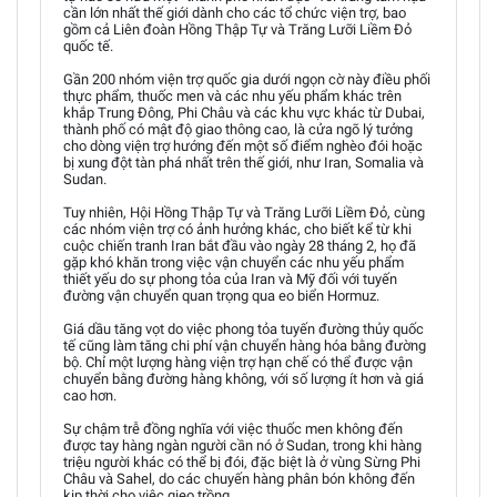
cần lớn nhất thế giới dành cho các tổ chức viện trợ, bao
gồm cả Liên đoàn Hồng Thập Tự và Trăng Lưỡi Liềm Đỏ
quốc tế.
Gần 200 nhóm viện trợ quốc gia dưới ngọn cờ này điều phối
thực phẩm, thuốc men và các nhu yếu phẩm khác trên
khắp Trung Đông, Phi Châu và các khu vực khác từ Dubai,
thành phố có mật độ giao thông cao, là cửa ngõ lý tưởng
cho dòng viện trợ hướng đến một số điểm nghèo đói hoặc
bị xung đột tàn phá nhất trên thế giới, như Iran, Somalia và
Sudan.
Tuy nhiên, Hội Hồng Thập Tự và Trăng Lưỡi Liềm Đỏ, cùng
các nhóm viện trợ có ảnh hưởng khác, cho biết kể từ khi
cuộc chiến tranh Iran bắt đầu vào ngày 28 tháng 2, họ đã
gặp khó khăn trong việc vận chuyển các nhu yếu phẩm
thiết yếu do sự phong tỏa của Iran và Mỹ đối với tuyến
đường vận chuyển quan trọng qua eo biển Hormuz.
Giá dầu tăng vọt do việc phong tỏa tuyến đường thủy quốc
tế cũng làm tăng chi phí vận chuyển hàng hóa bằng đường
bộ. Chỉ một lượng hàng viện trợ hạn chế có thể được vận
chuyển bằng đường hàng không, với số lượng ít hơn và giá
cao hơn.
Sự chậm trễ đồng nghĩa với việc thuốc men không đến
được tay hàng ngàn người cần nó ở Sudan, trong khi hàng
triệu người khác có thể bị đói, đặc biệt là ở vùng Sừng Phi
Châu và Sahel, do các chuyến hàng phân bón không đến
kịp thời cho việc gieo trồng.