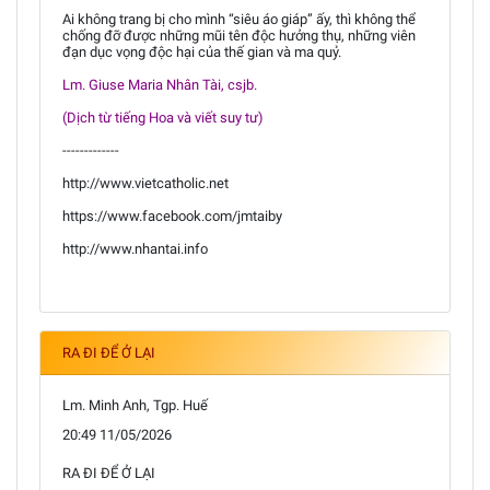
Ai không trang bị cho mình “siêu áo giáp” ấy, thì không thể
chống đỡ được những mũi tên độc hưởng thụ, những viên
đạn dục vọng độc hại của thế gian và ma quỷ.
Lm. Giuse Maria Nhân Tài, csjb.
(Dịch từ tiếng Hoa và viết suy tư)
-------------
http://www.vietcatholic.net
https://www.facebook.com/jmtaiby
http://www.nhantai.info
RA ĐI ĐỂ Ở LẠI
Lm. Minh Anh, Tgp. Huế
20:49 11/05/2026
RA ĐI ĐỂ Ở LẠI