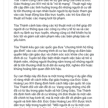
Tòa Thánh cũng cảnh báo về sự gia tăng của điều bị Đức
Giáo Hoàng Leo XIV mô tả là “nô lệ mạng”. Thuật ngữ này
đề cập đến các tình huống trong đó những người di cư dễ
bị tổn thương và nạn nhân buôn người bị ép buộc tham gia
vào các hoạt động lừa đảo trực tuyến, các trò lừa đảo kỹ
thuật số hoặc các mạng lưới tội phạm.
Tòa Thánh cảnh báo rằng các kỹ thuật mới có thể giúp đỡ
người di cư thông qua các công cụ như y tế từ xa và các
dịch vụ lãnh sự trực tuyến, nhưng cũng có thể khiến họ bị
bóc lột và giám sát xâm phạm nếu các biện pháp bảo vệ
yếu kém.
Tòa Thánh kêu gọi các quốc gia đưa “chương trình hộ tống
gia đình” vào các chương trình di cư lao động và đảm bảo
quyền tiếp cận giáo dục và chăm sóc sức khỏe cho các gia
đình di cư. Tuyên bố đặc biệt nhấn mạnh việc bảo vệ trẻ vị
thành niên, những người thường nằm trong số những người
dễ bị tổn thương nhất bị di dời do xung đột, nghèo đói hoặc
khủng hoảng liên quan đến khí hậu.
Sự can thiệp này đã đưa ra một trong những ví dụ gần đây
rõ ràng nhất về cách triều đại giáo hoàng của Đức Giáo
Hoàng Leo XIV đang định hình cách tiếp cận quốc tế của
Tòa Thánh đối với vấn đề di cư. Vang vọng những chủ đề
đã có từ lâu trong giáo huấn xã hội Công Giáo, Tòa Thánh
đã định hình vấn đề di cư không chỉ đơn thuần là một vấn
đề chính trị hay kinh tế, mà là một vấn đề về phẩm giá con
người và tình liên đới. Đức Giáo Hoàng Leo XIV được trích
dẫn trực tiếp trong tuyên bố: “Mỗi người di cư là một con