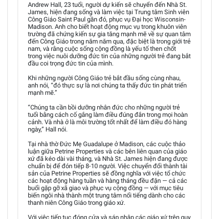
Andrew Hall, 23 tuổi, người dự kiến sẽ chuyển đến Nhà St.
James, hiện đang sống và làm việc tại Trung tâm Sinh viên
Công Giáo Saint Paul gần đó, phục vụ Đại học Wisconsin-
Madison. Anh cho biết hoạt động mục vụ trong khuôn viên
trường đã chứng kiến sự gia tăng mạnh mẽ về sự quan tâm
đến Công Giáo trong năm năm qua, đặc biệt là trong giới trẻ
nam, và rằng cuộc sống cộng đồng là yếu tố then chốt
trong việc nuôi dưỡng đức tin của những người trẻ đang bắt
đầu coi trọng đức tin của mình.
Khi những người Công Giáo trẻ bắt đầu sống cùng nhau,
anh nói, “đó thực sự là nơi chúng ta thấy đức tin phát triển
mạnh mẽ.”
“Chúng ta cần bồi dưỡng nhân đức cho những người trẻ
tuổi bằng cách cố gắng làm điều đúng đắn trong mọi hoàn
cảnh. Và nhà ở là môi trường tốt nhất để làm điều đó hàng
ngày,” Hall nói.
Tại nhà thờ Đức Mẹ Guadalupe ở Madison, các cuộc thảo
luận giữa Petrine Properties và các bên liên quan của giáo
xứ đã kéo dài vài tháng, và Nhà St. James hiện đang được
chuẩn bị để đón tiếp 8-10 người. Việc chuyển đổi thành tài
sản của Petrine Properties sẽ đồng nghĩa với việc tổ chức
các hoạt động hàng tuần và hàng tháng đều đặn — cả các
buổi gặp gỡ xã giao và phục vụ cộng đồng — với mục tiêu
biến ngôi nhà thành một trung tâm nổi tiếng dành cho các
thanh niên Công Giáo trong giáo xứ.
Với việc tiếp tục đóng cửa và sáp nhập các giáo xứ trên quy