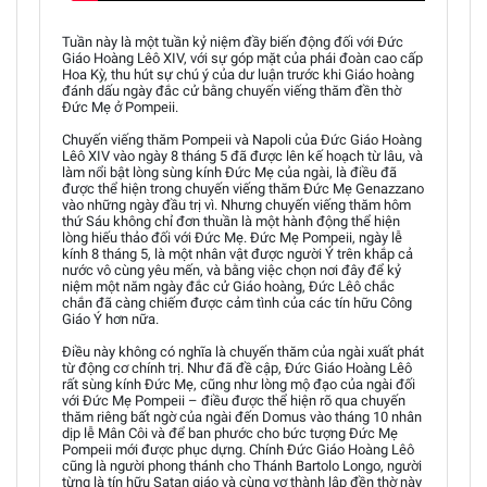
Tuần này là một tuần kỷ niệm đầy biến động đối với Đức
Giáo Hoàng Lêô XIV, với sự góp mặt của phái đoàn cao cấp
Hoa Kỳ, thu hút sự chú ý của dư luận trước khi Giáo hoàng
đánh dấu ngày đắc cử bằng chuyến viếng thăm đền thờ
Đức Mẹ ở Pompeii.
Chuyến viếng thăm Pompeii và Napoli của Đức Giáo Hoàng
Lêô XIV vào ngày 8 tháng 5 đã được lên kế hoạch từ lâu, và
làm nổi bật lòng sùng kính Đức Mẹ của ngài, là điều đã
được thể hiện trong chuyến viếng thăm Đức Mẹ Genazzano
vào những ngày đầu trị vì. Nhưng chuyến viếng thăm hôm
thứ Sáu không chỉ đơn thuần là một hành động thể hiện
lòng hiếu thảo đối với Đức Mẹ. Đức Mẹ Pompeii, ngày lễ
kính 8 tháng 5, là một nhân vật được người Ý trên khắp cả
nước vô cùng yêu mến, và bằng việc chọn nơi đây để kỷ
niệm một năm ngày đắc cử Giáo hoàng, Đức Lêô chắc
chắn đã càng chiếm được cảm tình của các tín hữu Công
Giáo Ý hơn nữa.
Điều này không có nghĩa là chuyến thăm của ngài xuất phát
từ động cơ chính trị. Như đã đề cập, Đức Giáo Hoàng Lêô
rất sùng kính Đức Mẹ, cũng như lòng mộ đạo của ngài đối
với Đức Mẹ Pompeii – điều được thể hiện rõ qua chuyến
thăm riêng bất ngờ của ngài đến Domus vào tháng 10 nhân
dịp lễ Mân Côi và để ban phước cho bức tượng Đức Mẹ
Pompeii mới được phục dựng. Chính Đức Giáo Hoàng Lêô
cũng là người phong thánh cho Thánh Bartolo Longo, người
từng là tín hữu Satan giáo và cùng vợ thành lập đền thờ này