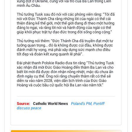
xung đột ở Ukraine, cùng với vai trò của Ba Lan trong Liên
minh Âu Châu.
Thủ tướng Tusk sau đó nói với các phóng viên rằng: “Tôi đã
nói với Đức Thánh Cha rằng những lời của ngài có thể cải
thiện đáng kể thế giới, một thế giới đang đi theo một hướng
đáng lo ngại, và rằng lời nói và hành động của ngài có thể
giúp khôi phục trật tự đạo đức trong đời sống công cộng.”
Thủ tướng nói thêm: “Đức Thánh Cha đã truyền đạt một tư
tưởng quan trọng… đó là không được cúi đầu, không được
đánh mất hy vọng, mà phải xây dựng sức mạnh cho điều
tốt đẹp và đoàn kết xung quanh lẽ phải”.
Đài phát thanh Polskie Radio đưa tin rằng “Thủ tướng Tusk
xác nhận đã mời Đức Giáo Hoàng đến thăm Ba Lan và cho
biết lời mời đã được đón nhận nồng nhiệt, mặc dù chưa ấn
định ngày cụ thể. Ông nói rằng chuyến thăm rất có thể sẽ
diễn ra vào năm 2028, viện dẫn lịch trình của Đức Giáo
Hoàng và cuộc bầu cử quốc hội Ba Lan vào năm tới.”
Source:
Catholic World News
Poland’s PM, Pontiff
discuss peace