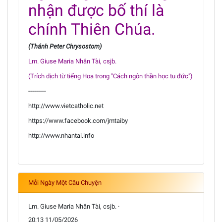
nhận được bố thí là
chính Thiên Chúa.
(Thánh Peter Chrysostom)
Lm. Giuse Maria Nhân Tài, csjb.
(Trích dịch từ tiếng Hoa trong "Cách ngôn thần học tu đức")
---------
http://www.vietcatholic.net
https://www.facebook.com/jmtaiby
http://www.nhantai.info
Mỗi Ngày Một Câu Chuyện
Lm. Giuse Maria Nhân Tài, csjb. ·
20:13 11/05/2026