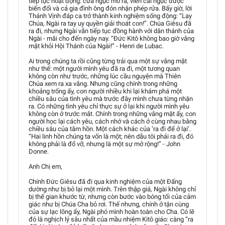
tiếp tục hoạt động: cửa ngục mở ra, viên cai ngục được
biến đổi và cả gia đình ông đón nhận phép rửa. Bấy giờ, lời
Thánh Vịnh đáp ca trở thành kinh nghiệm sống động: “Lạy
Chúa, Ngài ra tay uy quyền giải thoát con!”. Chúa Giêsu đã
ra đi, nhưng Ngài vẫn tiếp tục đồng hành với dân thánh của
Ngài - mãi cho đến ngày nay. “Đức Kitô không bao giờ vắng
mặt khỏi Hội Thánh của Ngài!” - Henri de Lubac.
Ai trong chúng ta rồi cũng từng trải qua một sự vắng mặt
như thế: một người mình yêu đã ra đi, một tương quan
không còn như trước, những lúc cầu nguyện mà Thiên
Chúa xem ra xa vắng. Nhưng cũng chính trong những
khoảng trống ấy, con người nhiều khi lại khám phá một
chiều sâu của tình yêu mà trước đây mình chưa từng nhận
ra. Có những tình yêu chỉ thực sự ở lại khi người mình yêu
không còn ở trước mắt. Chính trong những vắng mặt ấy, con
người học lại cách yêu, cách nhớ và cách ở cùng nhau bằng
chiều sâu của tâm hồn. Một cách khác của ‘ra đi để ở lại’.
“Hai linh hồn chúng ta vốn là một; nên dẫu tôi phải ra đi, đó
không phải là đổ vỡ, nhưng là một sự mở rộng!” - John
Donne.
Anh Chị em,
Chính Đức Giêsu đã đi qua kinh nghiệm của một Đấng
dường như bị bỏ lại một mình. Trên thập giá, Ngài không chỉ
bị thế gian khước từ, nhưng còn bước vào bóng tối của cảm
giác như bị Chúa Cha bỏ rơi. Thế nhưng, chính ở tận cùng
của sự lạc lõng ấy, Ngài phó mình hoàn toàn cho Cha. Có lẽ
đó là nghịch lý sâu nhất của mầu nhiệm Kitô giáo: càng “ra