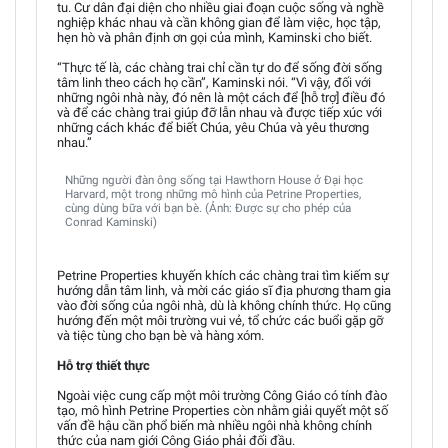
tu. Cư dân đại diện cho nhiều giai đoạn cuộc sống và nghề
nghiệp khác nhau và cần không gian để làm việc, học tập,
hẹn hò và phân định ơn gọi của mình, Kaminski cho biết.
“Thực tế là, các chàng trai chỉ cần tự do để sống đời sống
tâm linh theo cách họ cần”, Kaminski nói. “Vì vậy, đối với
những ngôi nhà này, đó nên là một cách để [hỗ trợ] điều đó
và để các chàng trai giúp đỡ lẫn nhau và được tiếp xúc với
những cách khác để biết Chúa, yêu Chúa và yêu thương
nhau.”
Những người đàn ông sống tại Hawthorn House ở Đại học
Harvard, một trong những mô hình của Petrine Properties,
cùng dùng bữa với bạn bè. (Ảnh: Được sự cho phép của
Conrad Kaminski)
Petrine Properties khuyến khích các chàng trai tìm kiếm sự
hướng dẫn tâm linh, và mời các giáo sĩ địa phương tham gia
vào đời sống của ngôi nhà, dù là không chính thức. Họ cũng
hướng đến một môi trường vui vẻ, tổ chức các buổi gặp gỡ
và tiệc tùng cho bạn bè và hàng xóm.
Hỗ trợ thiết thực
Ngoài việc cung cấp một môi trường Công Giáo có tính đào
tạo, mô hình Petrine Properties còn nhằm giải quyết một số
vấn đề hậu cần phổ biến mà nhiều ngôi nhà không chính
thức của nam giới Công Giáo phải đối đầu.