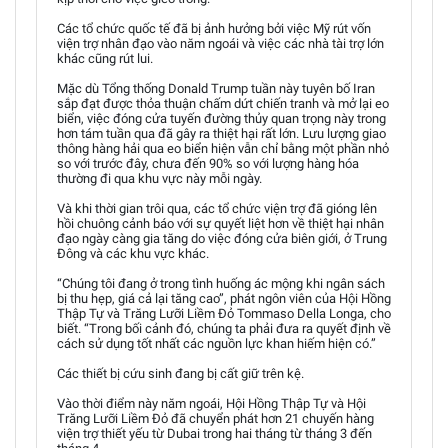
Các tổ chức quốc tế đã bị ảnh hưởng bởi việc Mỹ rút vốn
viện trợ nhân đạo vào năm ngoái và việc các nhà tài trợ lớn
khác cũng rút lui.
Mặc dù Tổng thống Donald Trump tuần này tuyên bố Iran
sắp đạt được thỏa thuận chấm dứt chiến tranh và mở lại eo
biển, việc đóng cửa tuyến đường thủy quan trọng này trong
hơn tám tuần qua đã gây ra thiệt hại rất lớn. Lưu lượng giao
thông hàng hải qua eo biển hiện vẫn chỉ bằng một phần nhỏ
so với trước đây, chưa đến 90% so với lượng hàng hóa
thường đi qua khu vực này mỗi ngày.
Và khi thời gian trôi qua, các tổ chức viện trợ đã gióng lên
hồi chuông cảnh báo với sự quyết liệt hơn về thiệt hại nhân
đạo ngày càng gia tăng do việc đóng cửa biên giới, ở Trung
Đông và các khu vực khác.
“Chúng tôi đang ở trong tình huống ác mộng khi ngân sách
bị thu hẹp, giá cả lại tăng cao”, phát ngôn viên của Hội Hồng
Thập Tự và Trăng Lưỡi Liềm Đỏ Tommaso Della Longa, cho
biết. “Trong bối cảnh đó, chúng ta phải đưa ra quyết định về
cách sử dụng tốt nhất các nguồn lực khan hiếm hiện có.”
Các thiết bị cứu sinh đang bị cất giữ trên kệ.
Vào thời điểm này năm ngoái, Hội Hồng Thập Tự và Hội
Trăng Lưỡi Liềm Đỏ đã chuyển phát hơn 21 chuyến hàng
viện trợ thiết yếu từ Dubai trong hai tháng từ tháng 3 đến