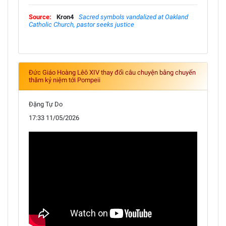
Source:
Kron4
Sacred symbols vandalized at Oakland
Catholic Church, pastor seeks justice
Đức Giáo Hoàng Lêô XIV thay đổi câu chuyện bằng chuyến
thăm kỷ niệm tới Pompeii
Đặng Tự Do
17:33 11/05/2026