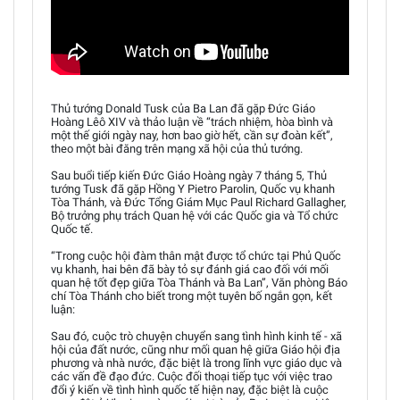
Thủ tướng Donald Tusk của Ba Lan đã gặp Đức Giáo
Hoàng Lêô XIV và thảo luận về “trách nhiệm, hòa bình và
một thế giới ngày nay, hơn bao giờ hết, cần sự đoàn kết”,
theo một bài đăng trên mạng xã hội của thủ tướng.
Sau buổi tiếp kiến Đức Giáo Hoàng ngày 7 tháng 5, Thủ
tướng Tusk đã gặp Hồng Y Pietro Parolin, Quốc vụ khanh
Tòa Thánh, và Đức Tổng Giám Mục Paul Richard Gallagher,
Bộ trưởng phụ trách Quan hệ với các Quốc gia và Tổ chức
Quốc tế.
“Trong cuộc hội đàm thân mật được tổ chức tại Phủ Quốc
vụ khanh, hai bên đã bày tỏ sự đánh giá cao đối với mối
quan hệ tốt đẹp giữa Tòa Thánh và Ba Lan”, Văn phòng Báo
chí Tòa Thánh cho biết trong một tuyên bố ngắn gọn, kết
luận:
Sau đó, cuộc trò chuyện chuyển sang tình hình kinh tế - xã
hội của đất nước, cũng như mối quan hệ giữa Giáo hội địa
phương và nhà nước, đặc biệt là trong lĩnh vực giáo dục và
các vấn đề đạo đức. Cuộc đối thoại tiếp tục với việc trao
đổi ý kiến về tình hình quốc tế hiện nay, đặc biệt là cuộc