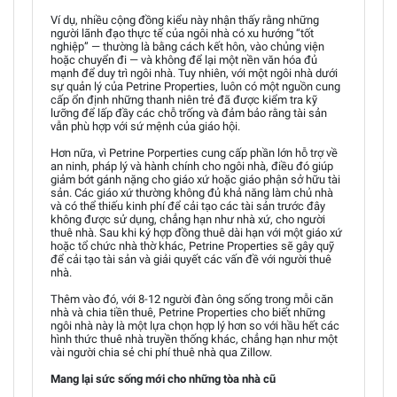
Ví dụ, nhiều cộng đồng kiểu này nhận thấy rằng những
người lãnh đạo thực tế của ngôi nhà có xu hướng “tốt
nghiệp” — thường là bằng cách kết hôn, vào chủng viện
hoặc chuyển đi — và không để lại một nền văn hóa đủ
mạnh để duy trì ngôi nhà. Tuy nhiên, với một ngôi nhà dưới
sự quản lý của Petrine Properties, luôn có một nguồn cung
cấp ổn định những thanh niên trẻ đã được kiểm tra kỹ
lưỡng để lấp đầy các chỗ trống và đảm bảo rằng tài sản
vẫn phù hợp với sứ mệnh của giáo hội.
Hơn nữa, vì Petrine Porperties cung cấp phần lớn hỗ trợ về
an ninh, pháp lý và hành chính cho ngôi nhà, điều đó giúp
giảm bớt gánh nặng cho giáo xứ hoặc giáo phận sở hữu tài
sản. Các giáo xứ thường không đủ khả năng làm chủ nhà
và có thể thiếu kinh phí để cải tạo các tài sản trước đây
không được sử dụng, chẳng hạn như nhà xứ, cho người
thuê nhà. Sau khi ký hợp đồng thuê dài hạn với một giáo xứ
hoặc tổ chức nhà thờ khác, Petrine Properties sẽ gây quỹ
để cải tạo tài sản và giải quyết các vấn đề với người thuê
nhà.
Thêm vào đó, với 8-12 người đàn ông sống trong mỗi căn
nhà và chia tiền thuê, Petrine Properties cho biết những
ngôi nhà này là một lựa chọn hợp lý hơn so với hầu hết các
hình thức thuê nhà truyền thống khác, chẳng hạn như một
vài người chia sẻ chi phí thuê nhà qua Zillow.
Mang lại sức sống mới cho những tòa nhà cũ