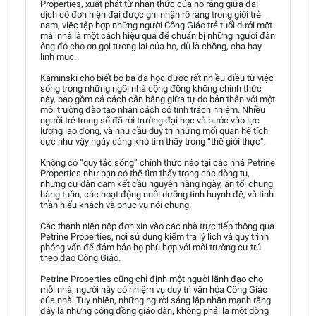
Properties, xuất phát từ nhận thức của họ rằng giữa đại
dịch cô đơn hiện đại được ghi nhận rõ ràng trong giới trẻ
nam, việc tập hợp những người Công Giáo trẻ tuổi dưới một
mái nhà là một cách hiệu quả để chuẩn bị những người đàn
ông đó cho ơn gọi tương lai của họ, dù là chồng, cha hay
linh mục.
Kaminski cho biết bộ ba đã học được rất nhiều điều từ việc
sống trong những ngôi nhà cộng đồng không chính thức
này, bao gồm cả cách cân bằng giữa tự do bản thân với một
môi trường đào tạo nhân cách có tính trách nhiệm. Nhiều
người trẻ trong số đã rời trường đại học và bước vào lực
lượng lao động, và nhu cầu duy trì những mối quan hệ tích
cực như vậy ngày càng khó tìm thấy trong “thế giới thực”.
Không có “quy tắc sống” chính thức nào tại các nhà Petrine
Properties như bạn có thể tìm thấy trong các dòng tu,
nhưng cư dân cam kết cầu nguyện hàng ngày, ăn tối chung
hàng tuần, các hoạt động nuôi dưỡng tình huynh đệ, và tinh
thần hiếu khách và phục vụ nói chung.
Các thanh niên nộp đơn xin vào các nhà trực tiếp thông qua
Petrine Properties, nơi sử dụng kiểm tra lý lịch và quy trình
phỏng vấn để đảm bảo họ phù hợp với môi trường cư trú
theo đạo Công Giáo.
Petrine Properties cũng chỉ định một người lãnh đạo cho
mỗi nhà, người này có nhiệm vụ duy trì văn hóa Công Giáo
của nhà. Tuy nhiên, những người sáng lập nhấn mạnh rằng
đây là những cộng đồng giáo dân, không phải là một dòng