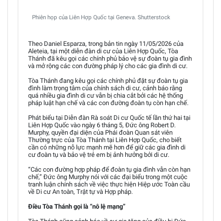
Phiên họp của Liên Hợp Quốc tại Geneva. Shutterstock
Theo Daniel Esparza, trong bản tin ngày 11/05/2026 của
Aleteia, tại một diễn đàn di cư của Liên Hợp Quốc, Tòa
Thánh đã kêu gọi các chính phủ bảo vệ sự đoàn tụ gia đình
và mở rộng các con đường pháp lý cho các gia đình di cư.
Tòa Thánh đang kêu gọi các chính phủ đặt sự đoàn tụ gia
đình làm trọng tâm của chính sách di cư, cảnh báo rằng
quá nhiều gia đình di cư vẫn bị chia cắt bởi các hệ thống
pháp luật hạn chế và các con đường đoàn tụ còn hạn chế.
Phát biểu tại Diễn đàn Rà soát Di cư Quốc tế lần thứ hai tại
Liên Hợp Quốc vào ngày 6 tháng 5, Đức ông Robert D.
Murphy, quyền đại diện của Phái đoàn Quan sát viên
Thường trực của Tòa Thánh tại Liên Hợp Quốc, cho biết
cần có những nỗ lực mạnh mẽ hơn để giữ các gia đình di
cư đoàn tụ và bảo vệ trẻ em bị ảnh hưởng bởi di cư.
“Các con đường hợp pháp để đoàn tụ gia đình vẫn còn hạn
chế,” Đức ông Murphy nói với các đại biểu trong một cuộc
tranh luận chính sách về việc thực hiện Hiệp ước Toàn cầu
về Di cư An toàn, Trật tự và Hợp pháp.
Điều Tòa Thánh gọi là “nô lệ mạng”