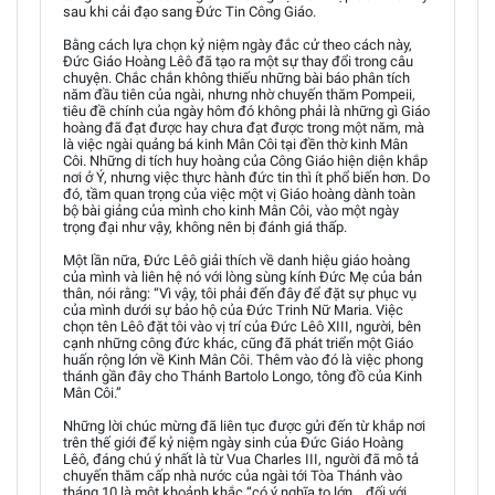
sau khi cải đạo sang Đức Tin Công Giáo.
Bằng cách lựa chọn kỷ niệm ngày đắc cử theo cách này,
Đức Giáo Hoàng Lêô đã tạo ra một sự thay đổi trong câu
chuyện. Chắc chắn không thiếu những bài báo phân tích
năm đầu tiên của ngài, nhưng nhờ chuyến thăm Pompeii,
tiêu đề chính của ngày hôm đó không phải là những gì Giáo
hoàng đã đạt được hay chưa đạt được trong một năm, mà
là việc ngài quảng bá kinh Mân Côi tại đền thờ kinh Mân
Côi. Những di tích huy hoàng của Công Giáo hiện diện khắp
nơi ở Ý, nhưng việc thực hành đức tin thì ít phổ biến hơn. Do
đó, tầm quan trọng của việc một vị Giáo hoàng dành toàn
bộ bài giảng của mình cho kinh Mân Côi, vào một ngày
trọng đại như vậy, không nên bị đánh giá thấp.
Một lần nữa, Đức Lêô giải thích về danh hiệu giáo hoàng
của mình và liên hệ nó với lòng sùng kính Đức Mẹ của bản
thân, nói rằng: “Vì vậy, tôi phải đến đây để đặt sự phục vụ
của mình dưới sự bảo hộ của Đức Trinh Nữ Maria. Việc
chọn tên Lêô đặt tôi vào vị trí của Đức Lêô XIII, người, bên
cạnh những công đức khác, cũng đã phát triển một Giáo
huấn rộng lớn về Kinh Mân Côi. Thêm vào đó là việc phong
thánh gần đây cho Thánh Bartolo Longo, tông đồ của Kinh
Mân Côi.”
Những lời chúc mừng đã liên tục được gửi đến từ khắp nơi
trên thế giới để kỷ niệm ngày sinh của Đức Giáo Hoàng
Lêô, đáng chú ý nhất là từ Vua Charles III, người đã mô tả
chuyến thăm cấp nhà nước của ngài tới Tòa Thánh vào
tháng 10 là một khoảnh khắc “có ý nghĩa to lớn… đối với