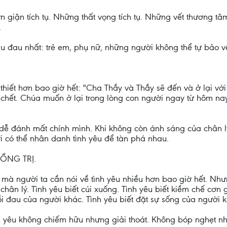
n giận tích tụ. Những thất vọng tích tụ. Những vết thương tâ
.
ịu đau nhất: trẻ em, phụ nữ, những người không thể tự bảo v
thiết hơn bao giờ hết: "Cha Thầy và Thầy sẽ đến và ở lại với
chết. Chúa muốn ở lại trong lòng con người ngay từ hôm nay,
 dễ đánh mất chính mình. Khi không còn ánh sáng của chân l
i có thể nhân danh tình yêu để tàn phá nhau.
HỐNG TRỊ.
 mà người ta cần nói về tình yêu nhiều hơn bao giờ hết. Như
hân lý. Tình yêu biết cúi xuống. Tình yêu biết kiềm chế cơn gi
nỗi đau của người khác. Tình yêu biết đặt sự sống của người
nh yêu không chiếm hữu nhưng giải thoát. Không bóp nghẹt 