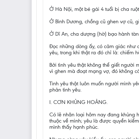
Ở Hà Nội, một bé gái 4 tuổi bị cha ru
Ở Bình Dương, chồng cũ ghen vợ cũ, gi
Ở Dĩ An, cha dượng (hờ) bạo hành tàn b
Đọc những dòng ấy, có cảm giác như c
yêu, trong khi thật ra đó chỉ là: chiếm
Bởi tình yêu thật không thể giết ngườ
vì ghen mà đoạt mạng vợ, đó không cò
Tình yêu thật luôn muốn người mình yêu
phản tình yêu.
I. CƠN KHỦNG HOẢNG.
Có lẽ nhân loại hôm nay đang khủng ho
thuộc về mình; yêu là được quyền kiểm
mình thấy hạnh phúc.