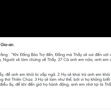
 Gio-an.
 rằng : “Khi Đấng Bảo Trợ đến, Đấng mà Thầy sẽ sai đến với
ha, Người sẽ làm chứng về Thầy. 27 Cả anh em nữa, anh em 
 ấy, để anh em khỏi bị vấp ngã. 2 Họ sẽ khai trừ anh em khỏ
 thờ Thiên Chúa. 3 Họ sẽ làm như thế, bởi vì họ không biế
ều ấy, để khi đến giờ họ hành động, anh em nhớ lại là Thầy