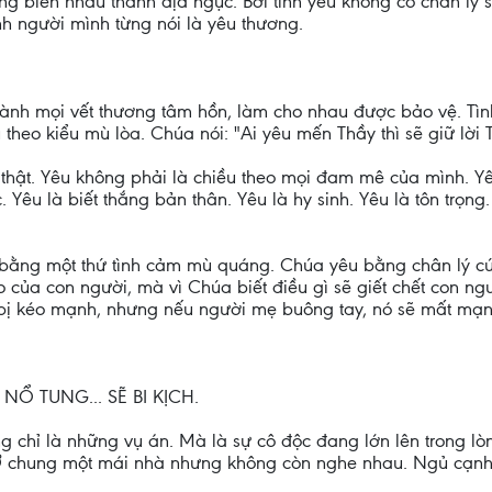
 biến nhau thành địa ngục. Bởi tình yêu không có chân lý s
ính người mình từng nói là yêu thương.
 lành mọi vết thương tâm hồn, làm cho nhau được bảo vệ. Tì
heo kiểu mù lòa. Chúa nói: "Ai yêu mến Thầy thì sẽ giữ lời T
ự thật. Yêu không phải là chiều theo mọi đam mê của mình. Yê
c. Yêu là biết thắng bản thân. Yêu là hy sinh. Yêu là tôn trọn
 bằng một thứ tình cảm mù quáng. Chúa yêu bằng chân lý c
của con người, mà vì Chúa biết điều gì sẽ giết chết con ngư
ì bị kéo mạnh, nhưng nếu người mẹ buông tay, nó sẽ mất mạn
 NỔ TUNG... SẼ BI KỊCH.
g chỉ là những vụ án. Mà là sự cô độc đang lớn lên trong l
 chung một mái nhà nhưng không còn nghe nhau. Ngủ cạnh