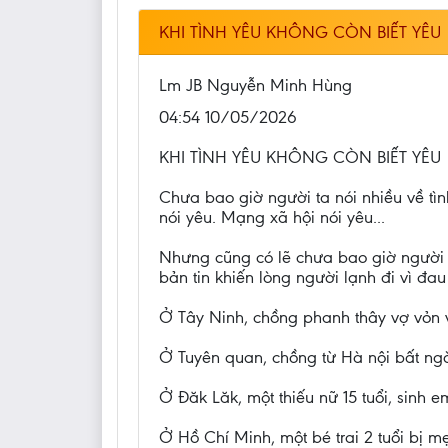
KHI TÌNH YÊU KHÔNG CÒN BIẾT YÊU
Lm JB Nguyễn Minh Hùng
04:54 10/05/2026
KHI TÌNH YÊU KHÔNG CÒN BIẾT YÊU
Chưa bao giờ người ta nói nhiều về tìn
nói yêu. Mạng xã hội nói yêu...
Nhưng cũng có lẽ chưa bao giờ người t
bản tin khiến lòng người lạnh đi vì đau
Ở Tây Ninh, chồng phanh thây vợ vỏn vẹ
Ở Tuyên quan, chồng từ Hà nội bất ngờ
Ở Đăk Lăk, một thiếu nữ 15 tuổi, sinh 
Ở Hồ Chí Minh, một bé trai 2 tuổi bị 