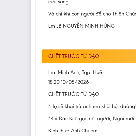
cứu sống.
Và chỉ khi con người để cho Thiên Chú
Lm JB NGUYỄN MINH HÙNG
CHẾT TRƯỚC TỬ ĐẠO
Lm. Minh Anh, Tgp. Huế
18:20 10/05/2026
CHẾT TRƯỚC TỬ ĐẠO
“Họ sẽ khai trừ anh em khỏi hội đường!
“Khi Đức Kitô gọi một người, Ngài mời n
Kính thưa Anh Chị em,