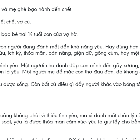
ột và mẹ ghẻ bạo hành đến chết.
ết chết vợ cũ.
ạo bé trai 14 tuổi con của vợ hờ.
on người đang đánh mất dần khả năng yêu. Hay đúng hơn: Ng
 hữu, ích kỷ, thỏa mãn, bản năng, giận dữ, gông cùm, hay một 
i mình yêu. Một người cha đánh đập con mình đến gãy xương
n là yêu. Một người mẹ để mặc con thơ đau đớn, đó không c
 được sống. Còn bất cứ điều gì đẩy người khác vào bóng tối, 
ảng không phải vì thiếu tình yêu, mà vì đánh mất chân lý củ
 soát; yêu là được thỏa mãn cảm xúc; yêu là giữ lấy cho bằ