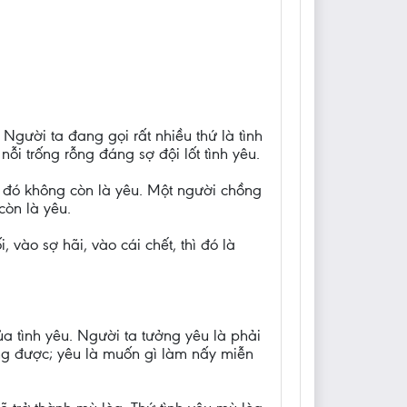
ười ta đang gọi rất nhiều thứ là tình
nỗi trống rỗng đáng sợ đội lốt tình yêu.
, đó không còn là yêu. Một người chồng
òn là yêu.
vào sợ hãi, vào cái chết, thì đó là
a tình yêu. Người ta tưởng yêu là phải
ng được; yêu là muốn gì làm nấy miễn