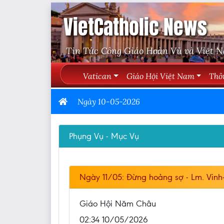
VietCatholic News
Tin Tức Công Giáo Hoàn Vũ và Việt 
Vatican
Giáo Hội Việt Nam
Thô
Ngày 10-05-2026
Phụng Vụ - Mục Vụ
Ngày 11/05: Đừng hoảng sợ - Lm. Vin
Giáo Hội Năm Châu
02:34 10/05/2026