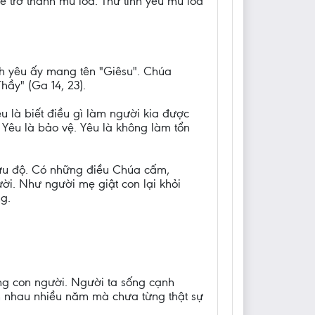
ẽ trở thành mù lòa. Thứ tình yêu mù lòa
nh yêu ấy mang tên "Giêsu". Chúa
hầy" (Ga 14, 23).
u là biết điều gì làm người kia được
g. Yêu là bảo vệ. Yêu là không làm tổn
ứu độ. Có những điều Chúa cấm,
ời. Như người mẹ giật con lại khỏi
g.
òng con người. Người ta sống cạnh
 nhau nhiều năm mà chưa từng thật sự