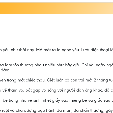
h yêu như thời nay. Mở mắt ra là nghe yêu. Lướt điện thoại 
a làm tổn thương nhau nhiều như bây giờ. Chỉ vài ngày ngắn
 đớn:
n trong một chiếc thau. Giết luôn cả con trai mới 2 tháng t
 về thăm vợ, bắt gặp vợ sống với người đàn ông khác, đã ch
em bé trong nhà vệ sinh, nhét giấy vào miệng bé và giấu sau
mẹ ruột và cha dượng bạo hành dã man, đa chấn thương, gảy