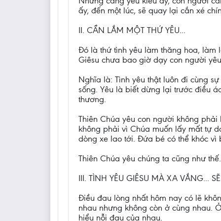
Nhưng càng yêu kiểu ấy, con người càng
ấy, đến một lúc, sẽ quay lại cắn xé ch
II. CẦN LẮM MỘT THỨ YÊU...
Đó là thứ tình yêu làm thăng hoa, làm
Giêsu chưa bao giờ dạy con người yêu t
Nghĩa là: Tình yêu thật luôn đi cùng s
sống. Yêu là biết dừng lại trước điều á
thương.
Thiên Chúa yêu con người không phải
không phải vì Chúa muốn lấy mất tự do 
dòng xe lao tới. Đứa bé có thể khóc v
Thiên Chúa yêu chúng ta cũng như thế.
III. TÌNH YÊU GIÊSU MÀ XA VẮNG... SẼ
Điều đau lòng nhất hôm nay có lẽ khôn
nhau nhưng không còn ở cùng nhau. Ở
hiểu nỗi đau của nhau.