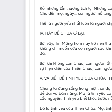
Rồi những tổn thương tích tụ. Những cơ
Cho đến một ngày... con người nổ tung
Thế là người yếu nhất luôn là người ch
IV. HÃY ĐỂ CHÚA Ở LẠI.
Bởi vậy, Tin Mừng hôm nay trở nên tha 
không chỉ muốn cứu con người sau khi 
đá.
Bởi khi không còn Chúa, con người rất
sự hiện diện của Thiên Chúa, con ngườ
V. VÀ BIẾT ĐỂ TÌNH YÊU CỦA CHÚA T
Chúng ta đang sống trong một thời đại
dễ dãi và bản năng. Mà là tình yêu có c
cầu nguyện. Tình yêu biết khóc trước 
Đó là tình yêu của Thiên Chúa. Một tì