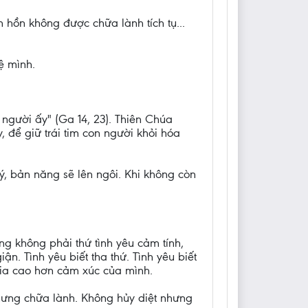
m hồn không được chữa lành tích tụ...
ệ mình.
 người ấy" (Ga 14, 23). Thiên Chúa
 để giữ trái tim con người khỏi hóa
ý, bản năng sẽ lên ngôi. Khi không còn
ng không phải thứ tình yêu cảm tính,
ận. Tình yêu biết tha thứ. Tình yêu biết
 kia cao hơn cảm xúc của mình.
nhưng chữa lành. Không hủy diệt nhưng