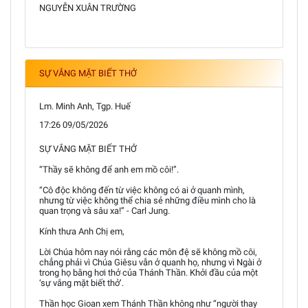
NGUYỄN XUÂN TRƯỜNG
SỰ VẮNG MẶT BIẾT THỞ
Lm. Minh Anh, Tgp. Huế
17:26 09/05/2026
SỰ VẮNG MẶT BIẾT THỞ
“Thầy sẽ không để anh em mồ côi!”.
“Cô độc không đến từ việc không có ai ở quanh mình,
nhưng từ việc không thể chia sẻ những điều mình cho là
quan trọng và sâu xa!” - Carl Jung.
Kính thưa Anh Chị em,
Lời Chúa hôm nay nói rằng các môn đệ sẽ không mồ côi,
chẳng phải vì Chúa Giêsu vẫn ở quanh họ, nhưng vì Ngài ở
trong họ bằng hơi thở của Thánh Thần. Khởi đầu của một
‘sự vắng mặt biết thở’.
Thần học Gioan xem Thánh Thần không như “người thay