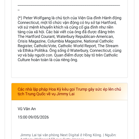
_______________________________________________________
_
(*) Peter Wolfgang là chủ tịch của Viện Gia đình Hành động
Connecticut, một tổ chức vận động có trụ sở tại Hartford,
với sứ mệnh khuyến khích và củng cố gia đình như nền
tảng của xã hội. Các bài viết của ông đã được đăng trên
The Hartford Courant, Waterbury Republican-American,
Crisis Magazine, Columbia Magazine, National Catholic
Register, CatholicVote, Catholic World Report, The Stream
và Ethika Politika. Ông sống ở Waterbury, Connecticut, cùng
vợ và bảy người con. Quan điểm được bày tỏ trên Catholic
Culture hoàn toàn là của riêng ông.
Các nhà lập pháp Hoa Kỳ kêu gọi Trump gây sức ép lên chủ
tịch Trung Quốc về vụ Jimmy Lai
Vũ Văn An
15:00 09/05/2026
Jimmy Lai tại văn phòng Next Digital ở Hồng Kông. | Nguồn: