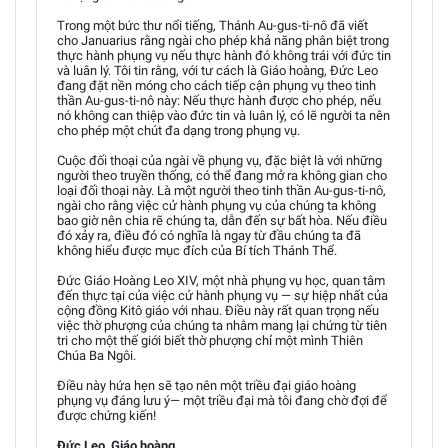
Trong một bức thư nổi tiếng, Thánh Au-gus-ti-nô đã viết
cho Januarius rằng ngài cho phép khả năng phân biệt trong
thực hành phụng vụ nếu thực hành đó không trái với đức tin
và luân lý. Tôi tin rằng, với tư cách là Giáo hoàng, Đức Leo
đang đặt nền móng cho cách tiếp cận phụng vụ theo tinh
thần Au-gus-ti-nô này: Nếu thực hành được cho phép, nếu
nó không can thiệp vào đức tin và luân lý, có lẽ người ta nên
cho phép một chút đa dạng trong phụng vụ.
Cuộc đối thoại của ngài về phụng vụ, đặc biệt là với những
người theo truyền thống, có thể đang mở ra không gian cho
loại đối thoại này. Là một người theo tinh thần Au-gus-ti-nô,
ngài cho rằng việc cử hành phụng vụ của chúng ta không
bao giờ nên chia rẽ chúng ta, dẫn đến sự bất hòa. Nếu điều
đó xảy ra, điều đó có nghĩa là ngay từ đầu chúng ta đã
không hiểu được mục đích của Bí tích Thánh Thể.
Đức Giáo Hoàng Leo XIV, một nhà phụng vụ học, quan tâm
đến thực tại của việc cử hành phụng vụ — sự hiệp nhất của
cộng đồng Kitô giáo với nhau. Điều này rất quan trọng nếu
việc thờ phượng của chúng ta nhằm mang lại chứng từ tiên
tri cho một thế giới biết thờ phượng chỉ một mình Thiên
Chúa Ba Ngôi.
Điều này hứa hẹn sẽ tạo nên một triều đại giáo hoàng
phụng vụ đáng lưu ý— một triều đại mà tôi đang chờ đợi để
được chứng kiến!
Đức Leo, Giáo hoàng