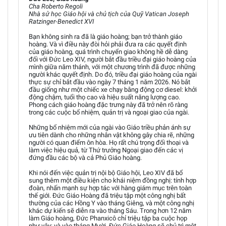
Cha Roberto Regoli
Nhà sử học Giáo hội và chủ tịch của Quỹ Vatican Joseph
Ratzinger-Benedict XVI
Bạn không sinh ra đã là giáo hoàng; bạn trở thành giáo
hoàng. Và vì điều này đòi hỏi phải đưa ra các quyết định
của giáo hoàng, quá trình chuyển giao không hề dễ dàng
đối với Đức Leo XIV, người bắt đầu triều đại giáo hoàng của
mình giữa năm thánh, với một chương trình đã được những
người khác quyết định. Do đó, triều đại giáo hoàng của ngài
thực sự chỉ bắt đầu vào ngày 7 tháng 1 năm 2026. Nó bắt
đầu giống như một chiếc xe chạy bằng động cơ diesel: khởi
động chậm, tuổi thọ cao và hiệu suất năng lượng cao.
Phong cách giáo hoàng đặc trưng này đã trở nên rõ ràng
trong các cuộc bổ nhiệm, quản trị và ngoại giao của ngài.
Những bổ nhiệm mới của ngài vào Giáo triều phản ánh sự
ưu tiên dành cho những nhân vật không gây chia rẽ, những
người có quan điểm ôn hòa. Họ rất chú trọng đối thoại và
làm việc hiệu quả, từ Thứ trưởng Ngoại giao đến các vị
đứng đầu các bộ và cả Phủ Giáo hoàng.
Khi nói đến việc quản trị nội bộ Giáo hội, Leo XIV đã bổ
sung thêm một điều kiện cho khái niệm đồng nghị: tính hợp
đoàn, nhấn mạnh sự hợp tác với hàng giám mục trên toàn
thế giới. Đức Giáo Hoàng đã triệu tập một công nghị bất
thường của các Hồng Y vào tháng Giêng, và một công nghị
khác dự kiến sẽ diễn ra vào tháng Sáu. Trong hơn 12 năm
làm Giáo hoàng, Đức Phanxicô chỉ triệu tập ba cuộc họp
như vậy; và vào tháng Mười, Đức Giáo Hoàng sẽ chủ trì một