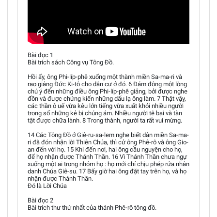
Bài đọc 1
Bài trích sách Công vụ Tông Đồ.
Hồi ấy, ông Phi-líp-phê xuống một thành miền Sa-ma-ri và
rao giảng Đức Ki-tô cho dân cư ở đó. 6 Đám đông một lòng
chú ý đến những điều ông Phi-líp-phê giảng, bởi được nghe
đồn và được chứng kiến những dấu lạ ông làm. 7 Thật vậy,
các thần ô uế vừa kêu lớn tiếng vừa xuất khỏi nhiều người
trong số những kẻ bị chúng ám. Nhiều người tê bại và tàn
tật được chữa lành. 8 Trong thành, người ta rất vui mừng.
14 Các Tông Đồ ở Giê-ru-sa-lem nghe biết dân miền Sa-ma-
ri đã đón nhận lời Thiên Chúa, thì cử ông Phê-rô và ông Gio-
an đến với họ. 15 Khi đến nơi, hai ông cầu nguyện cho họ,
để họ nhận được Thánh Thần. 16 Vì Thánh Thần chưa ngự
xuống một ai trong nhóm họ : họ mới chỉ chịu phép rửa nhân
danh Chúa Giê-su. 17 Bấy giờ hai ông đặt tay trên họ, và họ
nhận được Thánh Thần.
Đó là Lời Chúa
Bài đọc 2
Bài trích thư thứ nhất của thánh Phê-rô tông đồ.