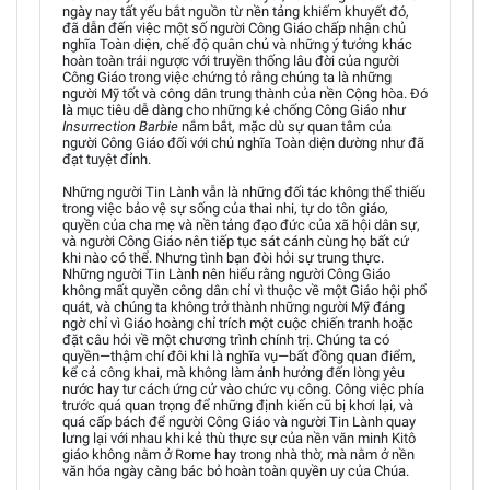
ngày nay tất yếu bắt nguồn từ nền tảng khiếm khuyết đó,
đã dẫn đến việc một số người Công Giáo chấp nhận chủ
nghĩa Toàn diện, chế độ quân chủ và những ý tưởng khác
hoàn toàn trái ngược với truyền thống lâu đời của người
Công Giáo trong việc chứng tỏ rằng chúng ta là những
người Mỹ tốt và công dân trung thành của nền Cộng hòa. Đó
là mục tiêu dễ dàng cho những kẻ chống Công Giáo như
Insurrection Barbie
nắm bắt, mặc dù sự quan tâm của
người Công Giáo đối với chủ nghĩa Toàn diện dường như đã
đạt tuyệt đỉnh.
Những người Tin Lành vẫn là những đối tác không thể thiếu
trong việc bảo vệ sự sống của thai nhi, tự do tôn giáo,
quyền của cha mẹ và nền tảng đạo đức của xã hội dân sự,
và người Công Giáo nên tiếp tục sát cánh cùng họ bất cứ
khi nào có thể. Nhưng tình bạn đòi hỏi sự trung thực.
Những người Tin Lành nên hiểu rằng người Công Giáo
không mất quyền công dân chỉ vì thuộc về một Giáo hội phổ
quát, và chúng ta không trở thành những người Mỹ đáng
ngờ chỉ vì Giáo hoàng chỉ trích một cuộc chiến tranh hoặc
đặt câu hỏi về một chương trình chính trị. Chúng ta có
quyền—thậm chí đôi khi là nghĩa vụ—bất đồng quan điểm,
kể cả công khai, mà không làm ảnh hưởng đến lòng yêu
nước hay tư cách ứng cử vào chức vụ công. Công việc phía
trước quá quan trọng để những định kiến cũ bị khơi lại, và
quá cấp bách để người Công Giáo và người Tin Lành quay
lưng lại với nhau khi kẻ thù thực sự của nền văn minh Kitô
giáo không nằm ở Rome hay trong nhà thờ, mà nằm ở nền
văn hóa ngày càng bác bỏ hoàn toàn quyền uy của Chúa.