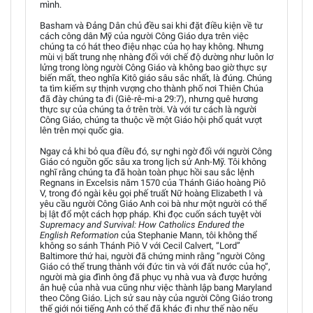
mình.
Basham và Đảng Dân chủ đều sai khi đặt điều kiện về tư
cách công dân Mỹ của người Công Giáo dựa trên việc
chúng ta có hát theo điệu nhạc của họ hay không. Nhưng
mùi vị bất trung nhẹ nhàng đối với chế độ dường như luôn lơ
lửng trong lòng người Công Giáo và không bao giờ thực sự
biến mất, theo nghĩa Kitô giáo sâu sắc nhất, là đúng. Chúng
ta tìm kiếm sự thịnh vượng cho thành phố nơi Thiên Chúa
đã đày chúng ta đi (Giê-rê-mi-a 29:7), nhưng quê hương
thực sự của chúng ta ở trên trời. Và với tư cách là người
Công Giáo, chúng ta thuộc về một Giáo hội phổ quát vượt
lên trên mọi quốc gia.
Ngay cả khi bỏ qua điều đó, sự nghi ngờ đối với người Công
Giáo có nguồn gốc sâu xa trong lịch sử Anh-Mỹ. Tôi không
nghĩ rằng chúng ta đã hoàn toàn phục hồi sau sắc lệnh
Regnans in Excelsis năm 1570 của Thánh Giáo hoàng Piô
V, trong đó ngài kêu gọi phế truất Nữ hoàng Elizabeth I và
yêu cầu người Công Giáo Anh coi bà như một người có thể
bị lật đổ một cách hợp pháp. Khi đọc cuốn sách tuyệt vời
Supremacy and Survival: How Catholics Endured the
English Reformation
của Stephanie Mann, tôi không thể
không so sánh Thánh Piô V với Cecil Calvert, “Lord”
Baltimore thứ hai, người đã chứng minh rằng “người Công
Giáo có thể trung thành với đức tin và với đất nước của họ”,
người mà gia đình ông đã phục vụ nhà vua và được hưởng
ân huệ của nhà vua cũng như việc thành lập bang Maryland
theo Công Giáo. Lịch sử sau này của người Công Giáo trong
thế giới nói tiếng Anh có thể đã khác đi như thế nào nếu