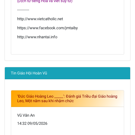
(Dịch từ tiếng Hoa và viết suy tư)
----------
http://www.vietcatholic.net
https://www.facebook.com/jmtaiby
http://www.nhantai.info
Tin Giáo Hội Hoàn Vũ
‘Đức Giáo Hoàng Leo _____’: Đánh giá Triều đại Giáo hoàng
Leo, Một năm sau khi nhậm chức
Vũ Văn An
14:32 09/05/2026