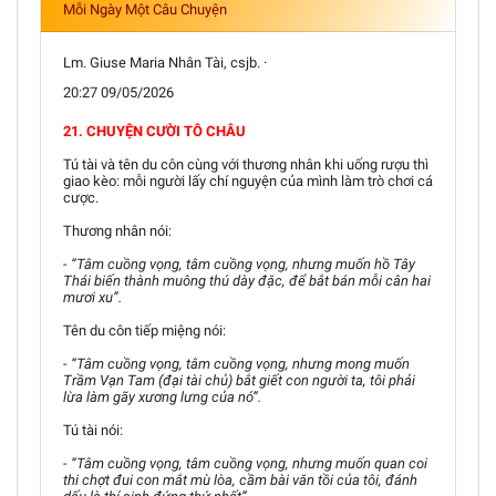
Mỗi Ngày Một Câu Chuyện
Lm. Giuse Maria Nhân Tài, csjb. ·
20:27 09/05/2026
21. CHUYỆN CƯỜI TÔ CHÂU
Tú tài và tên du côn cùng với thương nhân khi uống rượu thì
giao kèo: mỗi người lấy chí nguyện của mình làm trò chơi cá
cược.
Thương nhân nói:
- “Tâm cuồng vọng, tâm cuồng vọng, nhưng muốn hồ Tây
Thái biến thành muông thú dày đặc, để bắt bán mỗi cân hai
mươi xu”.
Tên du côn tiếp miệng nói:
- “Tâm cuồng vọng, tâm cuồng vọng, nhưng mong muốn
Trầm Vạn Tam (đại tài chủ) bắt giết con người ta, tôi phải
lừa làm gãy xương lưng của nó”.
Tú tài nói:
- “Tâm cuồng vọng, tâm cuồng vọng, nhưng muốn quan coi
thi chợt đui con mắt mù lòa, cầm bài văn tồi của tôi, đánh