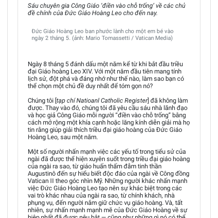
Sáu chuyên gia Công Giáo ‘điền vào chỗ trống’ về các chủ
đề chính của Đức Giáo Hoàng Leo cho đến nay.
Đức Giáo Hoàng Leo ban phước lành cho một em bé vào
ngày 2 tháng 5. (ảnh: Mario Tomassetti / Vatican Media)
Ngày 8 tháng 5 đánh dấu một năm kể từ khi bắt đầu triều
đại Giáo hoàng Leo XIV. Với một năm đầu tiên mang tính
lịch sử, đột phá và đáng nhớ như thế nào, làm sao bạn có
thể chọn một chủ đề duy nhất để tóm gọn nó?
Chúng tôi [
tạp chí Natioanl Catholic Register
] đã không làm
được. Thay vào đó, chúng tôi đã yêu cầu sáu nhà lãnh đạo
và học giả Công Giáo mỗi người “điền vào chỗ trống” bằng
cách mở rộng một khía cạnh hoặc lăng kính diễn giải mà họ
tin rằng giúp giải thích triều đại giáo hoàng của Đức Giáo
Hoàng Leo, sau một năm.
Một số người nhấn mạnh việc các yếu tố trong tiểu sử của
ngài đã được thể hiện xuyên suốt trong triều đại giáo hoàng
của ngài ra sao, từ giáo huấn thấm đẫm tinh thần
Augustinô đến sự hiểu biết độc đáo của ngài về Công đồng
Vatican II theo góc nhìn Mỹ. Những người khác nhấn mạnh
việc Đức Giáo Hoàng Leo tạo nên sự khác biệt trong các
vai trò khác nhau của ngài ra sao, từ chính khách, nhà
phụng vụ, đến người nắm giữ chức vụ giáo hoàng. Và, tất
nhiên, sự nhấn mạnh mạnh mẽ của Đức Giáo Hoàng về sự
hiệp nhất đã được nêu bật — cũng như những gì nó có thể