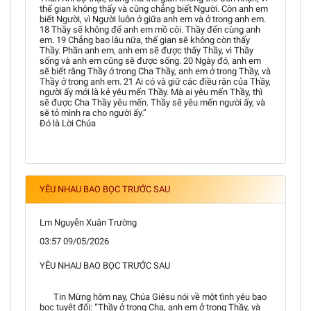
thế gian không thấy và cũng chẳng biết Người. Còn anh em
biết Người, vì Người luôn ở giữa anh em và ở trong anh em.
18 Thầy sẽ không để anh em mồ côi. Thầy đến cùng anh
em. 19 Chẳng bao lâu nữa, thế gian sẽ không còn thấy
Thầy. Phần anh em, anh em sẽ được thấy Thầy, vì Thầy
sống và anh em cũng sẽ được sống. 20 Ngày đó, anh em
sẽ biết rằng Thầy ở trong Cha Thầy, anh em ở trong Thầy, và
Thầy ở trong anh em. 21 Ai có và giữ các điều răn của Thầy,
người ấy mới là kẻ yêu mến Thầy. Mà ai yêu mến Thầy, thì
sẽ được Cha Thầy yêu mến. Thầy sẽ yêu mến người ấy, và
sẽ tỏ mình ra cho người ấy.”
Đó là Lời Chúa
YÊU NHAU BAO BỌC TRƯỚC SAU
Lm Nguyễn Xuân Trường
03:57 09/05/2026
YÊU NHAU BAO BỌC TRƯỚC SAU
Tin Mừng hôm nay, Chúa Giêsu nói về một tình yêu bao
bọc tuyệt đối: “Thầy ở trong Cha, anh em ở trong Thầy, và