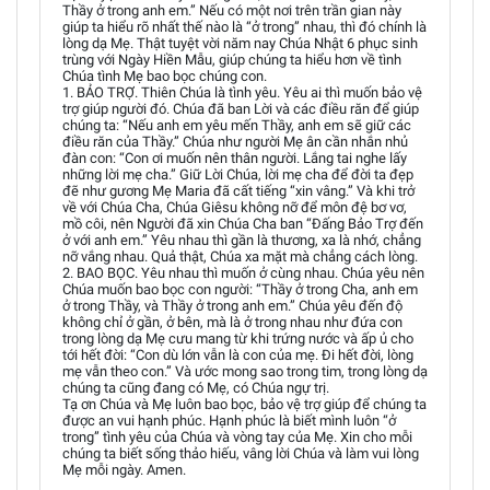
Thầy ở trong anh em.” Nếu có một nơi trên trần gian này
giúp ta hiểu rõ nhất thế nào là “ở trong” nhau, thì đó chính là
lòng dạ Mẹ. Thật tuyệt vời năm nay Chúa Nhật 6 phục sinh
trùng với Ngày Hiền Mẫu, giúp chúng ta hiểu hơn về tình
Chúa tình Mẹ bao bọc chúng con.
1. BẢO TRỢ. Thiên Chúa là tình yêu. Yêu ai thì muốn bảo vệ
trợ giúp người đó. Chúa đã ban Lời và các điều răn để giúp
chúng ta: “Nếu anh em yêu mến Thầy, anh em sẽ giữ các
điều răn của Thầy.” Chúa như người Mẹ ân cần nhắn nhủ
đàn con: “Con ơi muốn nên thân người. Lắng tai nghe lấy
những lời mẹ cha.” Giữ Lời Chúa, lời mẹ cha để đời ta đẹp
đẽ như gương Mẹ Maria đã cất tiếng “xin vâng.” Và khi trở
về với Chúa Cha, Chúa Giêsu không nỡ để môn đệ bơ vơ,
mồ côi, nên Người đã xin Chúa Cha ban “Đấng Bảo Trợ đến
ở với anh em.” Yêu nhau thì gần là thương, xa là nhớ, chẳng
nỡ vắng nhau. Quả thật, Chúa xa mặt mà chẳng cách lòng.
2. BAO BỌC. Yêu nhau thì muốn ở cùng nhau. Chúa yêu nên
Chúa muốn bao bọc con người: “Thầy ở trong Cha, anh em
ở trong Thầy, và Thầy ở trong anh em.” Chúa yêu đến độ
không chỉ ở gần, ở bên, mà là ở trong nhau như đứa con
trong lòng dạ Mẹ cưu mang từ khi trứng nước và ấp ủ cho
tới hết đời: “Con dù lớn vẫn là con của mẹ. Đi hết đời, lòng
mẹ vẫn theo con.” Và ước mong sao trong tim, trong lòng dạ
chúng ta cũng đang có Mẹ, có Chúa ngự trị.
Tạ ơn Chúa và Mẹ luôn bao bọc, bảo vệ trợ giúp để chúng ta
được an vui hạnh phúc. Hạnh phúc là biết mình luôn “ở
trong” tình yêu của Chúa và vòng tay của Mẹ. Xin cho mỗi
chúng ta biết sống thảo hiếu, vâng lời Chúa và làm vui lòng
Mẹ mỗi ngày. Amen.