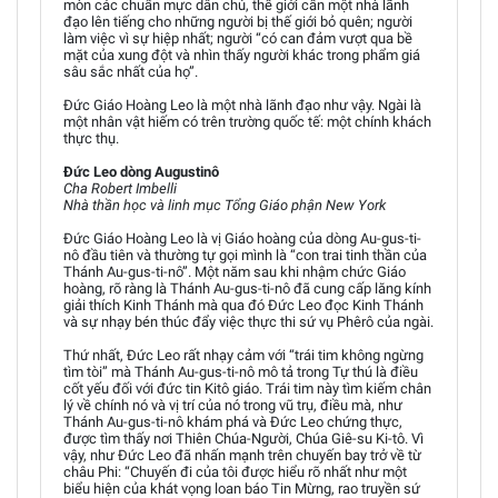
mòn các chuẩn mực dân chủ, thế giới cần một nhà lãnh
đạo lên tiếng cho những người bị thế giới bỏ quên; người
làm việc vì sự hiệp nhất; người “có can đảm vượt qua bề
mặt của xung đột và nhìn thấy người khác trong phẩm giá
sâu sắc nhất của họ”.
Đức Giáo Hoàng Leo là một nhà lãnh đạo như vậy. Ngài là
một nhân vật hiếm có trên trường quốc tế: một chính khách
thực thụ.
Đức Leo dòng Augustinô
Cha Robert Imbelli
Nhà thần học và linh mục Tổng Giáo phận New York
Đức Giáo Hoàng Leo là vị Giáo hoàng của dòng Au-gus-ti-
nô đầu tiên và thường tự gọi mình là “con trai tinh thần của
Thánh Au-gus-ti-nô”. Một năm sau khi nhậm chức Giáo
hoàng, rõ ràng là Thánh Au-gus-ti-nô đã cung cấp lăng kính
giải thích Kinh Thánh mà qua đó Đức Leo đọc Kinh Thánh
và sự nhạy bén thúc đẩy việc thực thi sứ vụ Phêrô của ngài.
Thứ nhất, Đức Leo rất nhạy cảm với “trái tim không ngừng
tìm tòi” mà Thánh Au-gus-ti-nô mô tả trong Tự thú là điều
cốt yếu đối với đức tin Kitô giáo. Trái tim này tìm kiếm chân
lý về chính nó và vị trí của nó trong vũ trụ, điều mà, như
Thánh Au-gus-ti-nô khám phá và Đức Leo chứng thực,
được tìm thấy nơi Thiên Chúa-Người, Chúa Giê-su Ki-tô. Vì
vậy, như Đức Leo đã nhấn mạnh trên chuyến bay trở về từ
châu Phi: “Chuyến đi của tôi được hiểu rõ nhất như một
biểu hiện của khát vọng loan báo Tin Mừng, rao truyền sứ