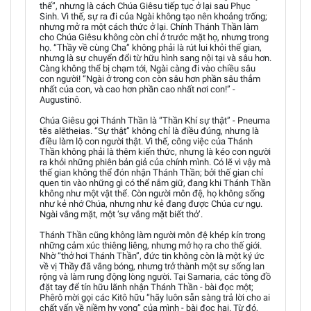
thế”, nhưng là cách Chúa Giêsu tiếp tục ở lại sau Phục
Sinh. Vì thế, sự ra đi của Ngài không tạo nên khoảng trống;
nhưng mở ra một cách thức ở lại. Chính Thánh Thần làm
cho Chúa Giêsu không còn chỉ ở trước mặt họ, nhưng trong
họ. “Thầy về cùng Cha” không phải là rút lui khỏi thế gian,
nhưng là sự chuyển đổi từ hữu hình sang nội tại và sâu hơn.
Càng không thể bị chạm tới, Ngài càng đi vào chiều sâu
con người! “Ngài ở trong con còn sâu hơn phần sâu thẳm
nhất của con, và cao hơn phần cao nhất nơi con!” -
Augustinô.
Chúa Giêsu gọi Thánh Thần là “Thần Khí sự thật” - Pneuma
tēs alētheias. “Sự thật” không chỉ là điều đúng, nhưng là
điều làm lộ con người thật. Vì thế, công việc của Thánh
Thần không phải là thêm kiến thức, nhưng là kéo con người
ra khỏi những phiên bản giả của chính mình. Có lẽ vì vậy mà
thế gian không thể đón nhận Thánh Thần; bởi thế gian chỉ
quen tin vào những gì có thể nắm giữ, đang khi Thánh Thần
không như một vật thể. Còn người môn đệ, họ không sống
như kẻ nhớ Chúa, nhưng như kẻ đang được Chúa cư ngụ.
Ngài vắng mặt, một ‘sự vắng mặt biết thở’.
Thánh Thần cũng không làm người môn đệ khép kín trong
những cảm xúc thiêng liêng, nhưng mở họ ra cho thế giới.
Nhờ “thở hơi Thánh Thần”, đức tin không còn là một ký ức
về vị Thầy đã vắng bóng, nhưng trở thành một sự sống lan
rộng và làm rung động lòng người. Tại Samaria, các tông đồ
đặt tay để tín hữu lãnh nhận Thánh Thần - bài đọc một;
Phêrô mời gọi các Kitô hữu “hãy luôn sẵn sàng trả lời cho ai
chất vấn về niềm hy vọng” của mình - bài đọc hai. Từ đó,