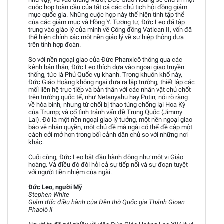
cuộc họp toàn cầu của tất cả các chủ tịch hội đồng giám
mục quốc gia. Những cuộc họp này thể hiện tính tập thể
của các giám mục và Hồng Y. Tương tự, Đức Leo đã tập
trung vào giáo lý của mình về Công đồng Vatican II, vốn đã
thể hiện chính xác một nền giáo lý về sự hiệp thông dựa
trên tính hợp đoàn.
So với nền ngoại giao của Đức Phanxicô thông qua các
kênh bản thân, Đức Leo thích dựa vào ngoại giao truyền
thống, tức là Phủ Quốc vụ khanh. Trong khuôn khổ này,
Đức Giáo Hoàng không ngại đưa ra lập trường, thiết lập các
mối liên hệ trực tiếp và bản thân với các nhân vật chủ chốt
trên trường quốc tế, như Netanyahu hay Putin; nói rõ ràng
về hòa bình, nhưng từ chối bị thao túng chống lại Hoa Kỳ
của Trump; và cố tình tránh vấn đề Trung Quốc (Jimmy
Lai). Đó là một nền ngoại giao lý tưởng, một nền ngoại giao
bảo vệ nhân quyền, một chủ đề mà ngài có thể đề cập một
cách cởi mở hơn trong bối cảnh dân chủ so với những nơi
khác.
Cuối cùng, Đức Leo bắt đầu hành động như một vị Giáo
hoàng. Và điều đó đòi hỏi cả sự tiếp nối và sự đoạn tuyệt
với người tiền nhiệm của ngài.
Đức Leo, người Mỹ
Stephen White
Giám đốc điều hành của Đền thờ Quốc gia Thánh Gioan
Phaolô II