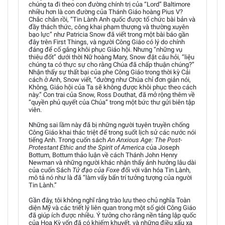
chúng ta đi theo con đường chính trị của “Lord” Baltimore
nhiều hơn là con đường của Thánh Giáo hoàng Pius V?
Chắc chắn rồi, “Tin Lành Anh quốc được tổ chức bài bản và
đầy thách thức, công khai phạm thượng và thường xuyên
bạo lực” như Patricia Snow đã viết trong một bài báo gần
đây trên First Things, và người Công Giáo có lý do chính
đáng để cố gắng khôi phục Giáo hội. Nhưng “những vụ
thiêu đốt” dưới thời Nữ hoàng Mary, Snow đặt câu hỏi, “liệu
chúng ta có thực sự cho rằng Chúa đã chấp thuận chúng?”
Nhận thấy sự thất bại của phe Công Giáo trong thời kỳ Cải
cách ở Anh, Snow viết, “dường như Chúa chỉ đơn giản nói,
Không, Giáo hội của Ta sẽ không được khôi phục theo cách
này.” Con trai của Snow, Ross Douthat, đã mở rộng thêm về
“quyền phủ quyết của Chúa” trong một bức thư gửi biên tập
viên.
Những sai lầm này đã bị những người tuyên truyền chống
Công Giáo khai thác triệt để trong suốt lịch sử các nước nói
tiếng Anh. Trong cuốn sách
An Anxious Age: The Post-
Protestant Ethic and the Spirit of America
của Joseph
Bottum, Bottum thảo luận về cách Thánh John Henry
Newman và những người khác nhận thấy ảnh hưởng lâu dài
của cuốn Sách
Tử đạo của Foxe
đối với văn hóa Tin Lành,
mô tả nó như là đã “làm vấy bẩn trí tưởng tượng của người
Tin Lành.”
Gần đây, tôi không nghĩ rằng trào lưu theo chủ nghĩa Toàn
diện Mỹ và các triết lý liên quan trong một số giới Công Giáo
đã giúp ích được nhiều. Ý tưởng cho rằng nền tảng lập quốc
của Hoa Kỳ vốn đã có khiếm khuyết, và những điều xấu xa