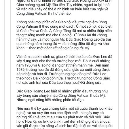
Người ta đã nói nhiều về việc Đức Giáo Hoàng Leo XIV là vị
Giáo hoàng người Mỹ đầu tiên. Tuy nhiên, người ta lại ít nói
về việc điều này có thể định hình sự hiểu biết của ngài về
Công đồng Vatican II như thế nào.
Không phải mọi phần của Giáo hội đều trải nghiệm Công
đồng Vatican II theo cùng một cách. Ở một số nơi, đặc biệt
là Châu Phi và Châu Á, Công đồng đã mở ra nhiều thập niên
tăng trưởng mạnh mẽ cho Giáo hội. Ở Châu Âu thì không
hẳn như vậy. Là một người Mỹ, Đức Giáo Hoàng Leo đã trải
qua những năm tháng đó — cả những điều tốt đẹp và khó
khăn — theo một cách rất riêng của người Mỹ.
Vài năm sau khi sinh ra, giáo xứ thời thơ ấu của Đức Leo đã
xây dựng một nhà thờ và trường học mới. Đó là cuối những
năm 1950 và Giáo hội đang phát triển mạnh mẽ. Đến năm
1989, trường học đó đã đóng cửa; giáo xứ cuối cùng được
sáp nhập và bán đi. Trường trung học dòng mà Đức Leo
theo học? Đã không còn nữa. Trường trung học Công Giáo
nơi các anh trai của Đức Leo theo học? Đã đóng cửa.
Đức Giáo Hoàng Leo biết rõ những phần đau thương như
vậy trong câu chuyện hậu Công đồng Vatican II của Mỹ.
Nhưng ngài cũng biết những phần tốt đẹp.
Nếu nửa thế kỷ qua chứng kiến một số cuộc thanh lọc khắc
nghiệt và sự suy tàn của các định chế, thì ngày nay có
những dấu hiệu thực sự của sự phát triển và đổi mới. Giáo
hội ở Hoa Kỳ, có lẽ khó tin khi xét đến những gì đã trải qua,
vẫn giữ được sức sống và sinh lực đặc biệt so với các quốc