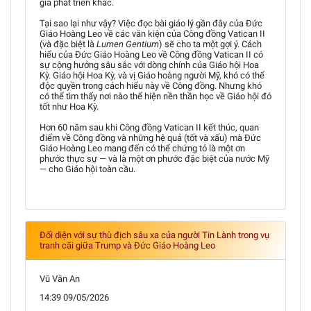
gia phát triển khác.
Tại sao lại như vậy? Việc đọc bài giáo lý gần đây của Đức
Giáo Hoàng Leo về các văn kiện của Công đồng Vatican II
(và đặc biệt là
Lumen Gentium
) sẽ cho ta một gợi ý. Cách
hiểu của Đức Giáo Hoàng Leo về Công đồng Vatican II có
sự cộng hưởng sâu sắc với dòng chính của Giáo hội Hoa
Kỳ. Giáo hội Hoa Kỳ, và vị Giáo hoàng người Mỹ, khó có thể
độc quyền trong cách hiểu này về Công đồng. Nhưng khó
có thể tìm thấy nơi nào thể hiện nền thần học về Giáo hội đó
tốt như Hoa Kỳ.
Hơn 60 năm sau khi Công đồng Vatican II kết thúc, quan
điểm về Công đồng và những hệ quả (tốt và xấu) mà Đức
Giáo Hoàng Leo mang đến có thể chứng tỏ là một ơn
phước thực sự — và là một ơn phước đặc biệt của nước Mỹ
— cho Giáo hội toàn cầu.
Đối diện với sự thù địch sâu xa của người Tin Lành trong vụ
tranh cãi giữa Trump và Đức Giáo Hoàng Leo
Vũ Văn An
14:39 09/05/2026