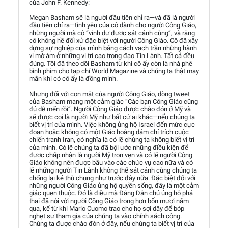
của John F. Kennedy:
Megan Basham sẽ là người đầu tiên chỉ ra—và đã là người
đầu tiên chỉ ra—tình yêu của cô dành cho người Công Giáo,
những người mà cô “vinh dự được sát cánh cùng”, và rằng
cô không hề đối xử đặc biệt với người Công Giáo. Cô đã xây
dựng sự nghiệp của mình bằng cách vạch trần những hành
vi mờ ám ở những vị trí cao trong đạo Tin Lành. Tất cả đều
đúng. Tôi đã theo dõi Basham từ khi cô ấy còn là nhà phê
bình phim cho tạp chí World Magazine và chúng ta thật may
mắn khi có cô ấy là đồng minh.
Nhưng đối với con mắt của người Công Giáo, dòng tweet
của Basham mang một cảm giác “Các bạn Công Giáo cũng
đủ dễ mến rồi”. Người Công Giáo được chào đón ở Mỹ và
sẽ được coi là người Mỹ như bất cứ ai khác—nếu chúng ta
biết vị trí của mình. Việc không ủng hộ Israel đến mức cực
đoan hoặc không có một Giáo hoàng dám chỉ trích cuộc
chiến tranh Iran, có nghĩa là có lẽ chúng ta không biết vị trí
của mình. Có lẽ chúng ta đã bội ước những điều kiện để
được chấp nhận là người Mỹ trọn vẹn và có lẽ người Công
Giáo không nên được bầu vào các chức vụ cao nữa và có
lẽ những người Tin Lành không thể sát cánh cùng chúng ta
chống lại kẻ thù chung như trước đây nữa. Đặc biệt đối với
những người Công Giáo ủng hộ quyền sống, đây là một cảm
giác quen thuộc. Đó là điều mà Đảng Dân chủ ủng hộ phá
thai đã nói với người Công Giáo trong hơn bốn mươi năm
qua, kể từ khi Mario Cuomo trao cho họ sợi dây để bóp
nghẹt sự tham gia của chúng ta vào chính sách công.
Chúng ta được chào đón ở đây, nếu chúng ta biết vị trí của