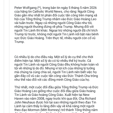
Peter Wolfgang (*), trong bản tin ngày 5 tháng 5 năm 2026
của hãng tin Catholic World News, cho rằng: Người Công
Giáo gần như nhất trí phản đối cuộc tấn công trên mạng xã
hội của Tổng thống Trump nhằm vào Đức Giáo Hoàng Leo
vài tuần trước. Ngay cả những người Công Giáo như tôi,
những người thường đứng về phía Trump. Nhưng đối với
người Tin Lành thì khác. Ngoại trừ những người đã chỉ trích
Trump từ trước, không một người Tin Lành nổi bật nào bênh
vực Đức Giáo Hoàng. Trên thực tế, nhiều người còn cổ vũ
Trump.
Có nhiều lý do cho điều này. Một số lý do cụ thể cho thời
điểm hiện tại. Một số lý do có từ nhiều thế kỷ trước. Cả
người Tin Lành và người Công Giáo đều không hoàn toàn vô
tội về những lý do đó. Nhưng vì lợi ích của những lý tưởng
mà chúng ta cùng chia sẻ, người Tin Lành nên biết việc họ
gần đây cổ vũ các cuộc tấn công vào Đức Thánh Cha trông
như thế nào đối với các đồng minh Công Giáo của họ.
Thứ nhất, một cuộc đối đầu giữa Tổng thống Trump và Đức
Giáo Hoàng Leo giống như cuộc đối đầu giữa Giáo hoàng
Tin Lành và Giáo hoàng Công Giáo. Xuất hiện tại New
Haven vào năm 2008, ngay trước khi qua đời, Cha Richard
John Neuhaus được hỏi tại sao những người theo đạo Tin
Lành lại cảm thấy lo lắng đến vậy về khả năng một người
theo đạo Mormon (Mitt Romney) trở thành Tổng thống năm