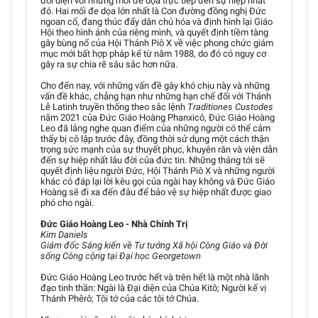
đối diện với những mối đe dọa trực tiếp đến sự hiệp nhất
đó. Hai mối đe dọa lớn nhất là Con đường đồng nghị Đức
ngoan cố, đang thúc đẩy dân chủ hóa và định hình lại Giáo
Hội theo hình ảnh của riêng mình, và quyết định tiềm tàng
gây bùng nổ của Hội Thánh Piô X về việc phong chức giám
mục mới bất hợp pháp kể từ năm 1988, do đó có nguy cơ
gây ra sự chia rẽ sâu sắc hơn nữa.
Cho đến nay, với những vấn đề gây khó chịu này và những
vấn đề khác, chẳng hạn như những hạn chế đối với Thánh
Lễ Latinh truyền thống theo sắc lệnh
Traditiones Custodes
năm 2021 của Đức Giáo Hoàng Phanxicô, Đức Giáo Hoàng
Leo đã lắng nghe quan điểm của những người có thể cảm
thấy bị cô lập trước đây, đồng thời sử dụng một cách thận
trọng sức mạnh của sự thuyết phục, khuyên răn và viện dẫn
đến sự hiệp nhất lâu đời của đức tin. Những tháng tới sẽ
quyết định liệu người Đức, Hội Thánh Piô X và những người
khác có đáp lại lời kêu gọi của ngài hay không và Đức Giáo
Hoàng sẽ đi xa đến đâu để bảo vệ sự hiệp nhất được giao
phó cho ngài.
Đức Giáo Hoàng Leo - Nhà Chính Trị
Kim Daniels
Giám đốc Sáng kiến về Tư tưởng Xã hội Công Giáo và Đời
sống Công cộng tại Đại học Georgetown
Đức Giáo Hoàng Leo trước hết và trên hết là một nhà lãnh
đạo tinh thần: Ngài là Đại diện của Chúa Kitô; Người kế vị
Thánh Phêrô; Tôi tớ của các tôi tớ Chúa.