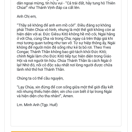
dân ngoại mừng, tín hữu vui - “Cả trái đất, hãy tung hô Thiên
Chúa!” như Thánh Vịnh đáp ca cất lên.
Anh Chị em,
“Thầy sẽ không để anh em mồ côi!”. Điều đáng sợ không
phải Thiên Chúa vô hình, nhưng là một thế giới không còn ai
hiện diện với ai. Đức Giêsu Kitô không hề mồ côi, Ngài hằng
ở với Cha, cùng Cha và trong Cha; ngay cả trên thập giá khi
mọi tương quan tưởng như tan vỡ. Từ sự hiệp thông ấy, Ngài
không để người môn đệ sống như kẻ bị bỏ rơi. Theo Yves
Congar, Thánh Thần không bao giờ tách khỏi Đức Kitô;
chính Ngài làm cho Đức Kitô tiếp tục hiện diện trong Giáo
Hội và nơi người tín hữu. Chúa Thánh Thần là cách Ngài ở
lại! Nhờ đó, nỗi cô độc sâu nhất nơi lòng người được chữa
lành nhờ thở hơi Thánh Thần.
Chúng ta có thể cầu nguyện,
“Lạy Chúa, xin đừng để con sống giữa một thế giới đầy kết
nối nhưng thiếu hiện diện; xin cho con biết ở lại trong Ngài
và hiện diện cho tha nhân!”, Amen.
Lm. Minh Anh (Tgp. Huế)