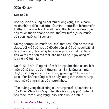
dấu là thí sinh đứng thứ nhất”.
(Kiên Hồ tập)
Suy tư 21:
Con người ta ai cũng có cái tâm cuồng vọng, tức là ham
muốn những điều quá sức của mình: người làm biếng muốn
trở thành giàu có, học trò dốt muốn thành tiến sĩ, đứa trộm
cắp muốn thành chánh án.v.v... thế mới biết sự ước muốn
của con người ta thì vô hạn.
Nhưng những ước muốn như thế -thời nay- đều có thể làm
được, bởi vì đã có học trò dốt đỗ tiến sĩ, đã có người bất tài
làm chánh án, đã có đầy tớ làm ông chủ.v.v...tất cả đều vì
tiền và thế tạo nên mà thôi, cho nên xã hội ngày càng rối
loạn lên và tụt hậu.
Người Ki-tô hữu là người có một lương tâm chân chính, biết
mắc cỡ hỗ thẹn trước những gì mà mình không làm mà
được; biết thấy nhục trước những gì mà người ta tôn vinh ca
tụng mình không đúng; biết áy náy lương tâm trước những
mưu mô của mình hay của người khác.
Tâm cuồng vọng thì ai cũng có, nhưng người có sự bình an
của Thiên Chúa thì sống thảnh thơi trong giây phút hiện, và
phó thác “tâm cuồng vọng” cho Thiên Chúa định liệu.
Lm. Giuse Maria Nhân Tài, csjb.