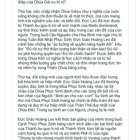
điệp của Chúa Giê-su Ki-tô”.
Thứ hai, việc chấp nhận Chúa Giêsu như ý nghĩa của cuộc
sống không chỉ đơn thuần là về mặt trí thức, mà còn mang
tính trải nghiệm sâu sắc và biến đổi. Đức Leo đã học được
từ Thánh Au-gus-ti-nô về sức mạnh của libido dominandi,
sự thôi thúc kiểm soát và áp đảo, trong các vấn đề của con
người. Trong buổi Cầu Nguyện cho Hòa Bình mà ngài chủ trì
trong Tuần Bát Nhật Phục Sinh, Đức Giáo Hoàng Leo đã
cảnh báo chống lại “ảo tưởng về quyền năng tuyệt đối”, kêu
lên: “Đủ rồi sự thờ thần tượng bản thân và tiền bạc! Đủ rồi
sự phô trương quyền lực! Đủ rồi chiến tranh!” Được biến đổi
trong Chúa Kitô có nghĩa là học cách nhận ra và từ bỏ
những thần tượng gây chết chóc và đón nhận trong đức tin
và niềm hy vọng Thiên Chúa hằng sống.
Thứ ba, đời sống mới của người Kitô hữu được đặc trưng
bởi hòa bình và hiệp nhất. Đức Giáo Hoàng Leo đã thường
xuyên, đặc biệt là trong Mùa Phục Sinh này, nhắc lại lời
chào của Chúa Phục Sinh dành cho các tông đồ bối rối và
hèn nhát của Người: “Bình an cho các con!” Sự bình an tha
thứ mà Chúa Phục Sinh mang lại chính là điều kiện để tạo
dựng và duy trì sự hiệp nhất của Thân Thể duy nhất của
Chúa Kitô. Trong sự bình an của Người, chúng ta là một.
Đức Giáo Hoàng Leo kết thúc bài giảng của mình trong buổi
Canh Thức Phục Sinh bằng cách trích dẫn các bài bình luận
của Thánh Au-gus-ti-nô về Thánh Vịnh, tóm tắt lại nguồn
cảm hứng Au-gus-ti-nô và sứ mệnh Phê-rô của ngài.
“Chúng ta nên mong muốn khởi hành từ Vương cung thánh