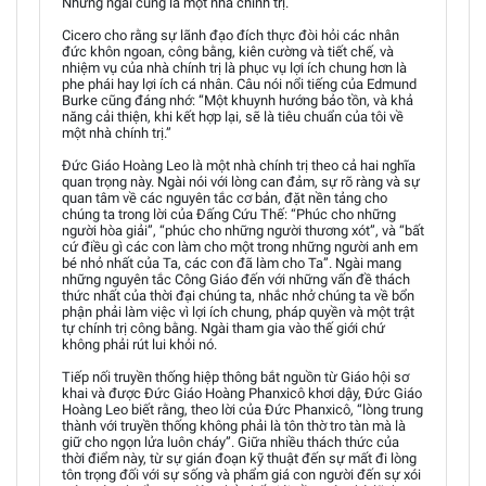
Nhưng ngài cũng là một nhà chính trị.
Cicero cho rằng sự lãnh đạo đích thực đòi hỏi các nhân
đức khôn ngoan, công bằng, kiên cường và tiết chế, và
nhiệm vụ của nhà chính trị là phục vụ lợi ích chung hơn là
phe phái hay lợi ích cá nhân. Câu nói nổi tiếng của Edmund
Burke cũng đáng nhớ: “Một khuynh hướng bảo tồn, và khả
năng cải thiện, khi kết hợp lại, sẽ là tiêu chuẩn của tôi về
một nhà chính trị.”
Đức Giáo Hoàng Leo là một nhà chính trị theo cả hai nghĩa
quan trọng này. Ngài nói với lòng can đảm, sự rõ ràng và sự
quan tâm về các nguyên tắc cơ bản, đặt nền tảng cho
chúng ta trong lời của Đấng Cứu Thế: “Phúc cho những
người hòa giải”, “phúc cho những người thương xót”, và “bất
cứ điều gì các con làm cho một trong những người anh em
bé nhỏ nhất của Ta, các con đã làm cho Ta”. Ngài mang
những nguyên tắc Công Giáo đến với những vấn đề thách
thức nhất của thời đại chúng ta, nhắc nhở chúng ta về bổn
phận phải làm việc vì lợi ích chung, pháp quyền và một trật
tự chính trị công bằng. Ngài tham gia vào thế giới chứ
không phải rút lui khỏi nó.
Tiếp nối truyền thống hiệp thông bắt nguồn từ Giáo hội sơ
khai và được Đức Giáo Hoàng Phanxicô khơi dậy, Đức Giáo
Hoàng Leo biết rằng, theo lời của Đức Phanxicô, “lòng trung
thành với truyền thống không phải là tôn thờ tro tàn mà là
giữ cho ngọn lửa luôn cháy”. Giữa nhiều thách thức của
thời điểm này, từ sự gián đoạn kỹ thuật đến sự mất đi lòng
tôn trọng đối với sự sống và phẩm giá con người đến sự xói