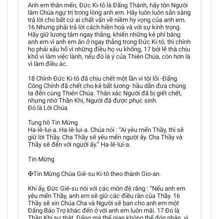
Anh em thân mến, Đức Ki-tô là Đấng Thánh, hãy tôn Người
làm Chúa ngự trị trong lòng anh em. Hãy luôn luôn sẵn sàng
trả lời cho bất cứ ai chất vấn về niềm hy vọng của anh em.
16 Nhưng phải trả lời cách hiền hoà và với sự kính trọng.
Hãy giữ lương tâm ngay thẳng, khiến những kẻ phỉ báng
anh em vì anh em ăn ở ngay thẳng trong Đức Ki-tô, thì chính
họ phải xấu hổ vì những điều họ vu khống, 17 bởi lẽ thà chịu
khổ vì làm việc lành, nếu đó là ý của Thiên Chúa, còn hơn là
vì làm điều ác.
18 Chính Đức Ki-tô đã chịu chết một lần vì tội lỗi -Đấng
Công Chính đã chết cho kẻ bất lương- hầu dẫn đưa chúng
ta đến cùng Thiên Chúa. Thân xác Người đã bị giết chết,
nhưng nhờ Thần Khí, Người đã được phục sinh.
Đó là Lời Chúa
Tung hô Tin Mừng
Ha-lê-lui-a. Ha-lê-lui-a. Chúa nói : “Ai yêu mến Thầy, thì sẽ
giữ lời Thầy. Cha Thầy sẽ yêu mến người ấy. Cha Thầy và
Thầy sẽ đến với người ấy.” Ha-lê-lui-a.
Tin Mừng
✠Tin Mừng Chúa Giê-su Ki-tô theo thánh Gio-an.
Khi ấy, Đức Giê-su nói với các môn đệ rằng : “Nếu anh em
yêu mến Thầy, anh em sẽ giữ các điều răn của Thầy. 16
Thầy sẽ xin Chúa Cha và Người sẽ ban cho anh em một
Đấng Bảo Trợ khác đến ở với anh em luôn mãi. 17 Đó là
Thần Khí sự thật, Đấng mà thế gian không thể đón nhận, vì