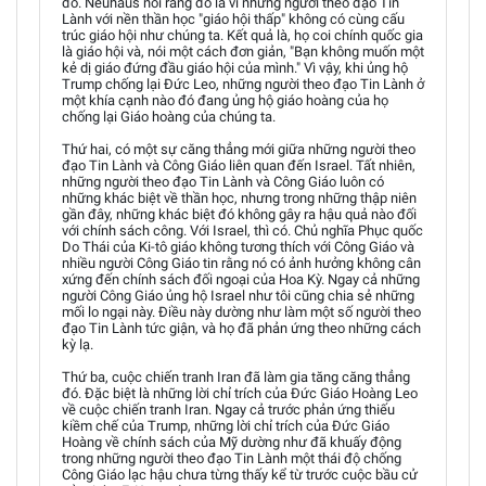
đó. Neuhaus nói rằng đó là vì những người theo đạo Tin
Lành với nền thần học "giáo hội thấp" không có cùng cấu
trúc giáo hội như chúng ta. Kết quả là, họ coi chính quốc gia
là giáo hội và, nói một cách đơn giản, "Bạn không muốn một
kẻ dị giáo đứng đầu giáo hội của mình." Vì vậy, khi ủng hộ
Trump chống lại Đức Leo, những người theo đạo Tin Lành ở
một khía cạnh nào đó đang ủng hộ giáo hoàng của họ
chống lại Giáo hoàng của chúng ta.
Thứ hai, có một sự căng thẳng mới giữa những người theo
đạo Tin Lành và Công Giáo liên quan đến Israel. Tất nhiên,
những người theo đạo Tin Lành và Công Giáo luôn có
những khác biệt về thần học, nhưng trong những thập niên
gần đây, những khác biệt đó không gây ra hậu quả nào đối
với chính sách công. Với Israel, thì có. Chủ nghĩa Phục quốc
Do Thái của Ki-tô giáo không tương thích với Công Giáo và
nhiều người Công Giáo tin rằng nó có ảnh hưởng không cân
xứng đến chính sách đối ngoại của Hoa Kỳ. Ngay cả những
người Công Giáo ủng hộ Israel như tôi cũng chia sẻ những
mối lo ngại này. Điều này dường như làm một số người theo
đạo Tin Lành tức giận, và họ đã phản ứng theo những cách
kỳ lạ.
Thứ ba, cuộc chiến tranh Iran đã làm gia tăng căng thẳng
đó. Đặc biệt là những lời chỉ trích của Đức Giáo Hoàng Leo
về cuộc chiến tranh Iran. Ngay cả trước phản ứng thiếu
kiềm chế của Trump, những lời chỉ trích của Đức Giáo
Hoàng về chính sách của Mỹ dường như đã khuấy động
trong những người theo đạo Tin Lành một thái độ chống
Công Giáo lạc hậu chưa từng thấy kể từ trước cuộc bầu cử