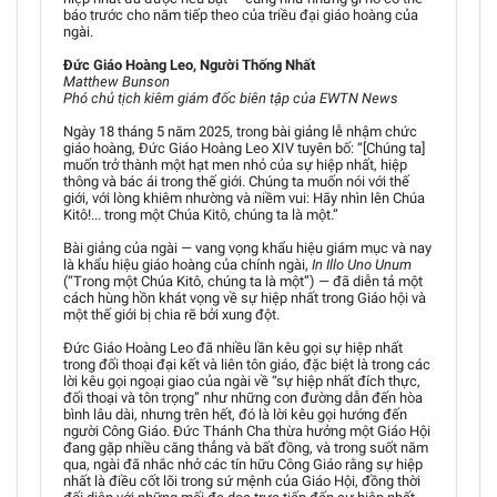
báo trước cho năm tiếp theo của triều đại giáo hoàng của
ngài.
Đức Giáo Hoàng Leo, Người Thống Nhất
Matthew Bunson
Phó chủ tịch kiêm giám đốc biên tập của EWTN News
Ngày 18 tháng 5 năm 2025, trong bài giảng lễ nhậm chức
giáo hoàng, Đức Giáo Hoàng Leo XIV tuyên bố: “[Chúng ta]
muốn trở thành một hạt men nhỏ của sự hiệp nhất, hiệp
thông và bác ái trong thế giới. Chúng ta muốn nói với thế
giới, với lòng khiêm nhường và niềm vui: Hãy nhìn lên Chúa
Kitô!... trong một Chúa Kitô, chúng ta là một.”
Bài giảng của ngài — vang vọng khẩu hiệu giám mục và nay
là khẩu hiệu giáo hoàng của chính ngài,
In Illo Uno Unum
(“Trong một Chúa Kitô, chúng ta là một”) — đã diễn tả một
cách hùng hồn khát vọng về sự hiệp nhất trong Giáo hội và
một thế giới bị chia rẽ bởi xung đột.
Đức Giáo Hoàng Leo đã nhiều lần kêu gọi sự hiệp nhất
trong đối thoại đại kết và liên tôn giáo, đặc biệt là trong các
lời kêu gọi ngoại giao của ngài về “sự hiệp nhất đích thực,
đối thoại và tôn trọng” như những con đường dẫn đến hòa
bình lâu dài, nhưng trên hết, đó là lời kêu gọi hướng đến
người Công Giáo. Đức Thánh Cha thừa hưởng một Giáo Hội
đang gặp nhiều căng thẳng và bất đồng, và trong suốt năm
qua, ngài đã nhắc nhở các tín hữu Công Giáo rằng sự hiệp
nhất là điều cốt lõi trong sứ mệnh của Giáo Hội, đồng thời