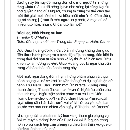
đường này tối nay để mang đến cho mọi người tin mừng
rằng Chúa Giê-su đã sống lại và nhờ sống lại cùng Người,
nhờ quyền năng của Người, chúng ta cũng có thể kiến tạo
một thế giới mới hòa bình và hiệp nhất như ‘một đám đông
người nhưng […] vẫn là một người duy nhất, vì mặc dù có
nhiều Kitô hữu, nhưng Chúa Kitô là một.’”
Đức Leo, Nhà Phụng vụ học
Timothy P. O’Malley
Giám đốc học thuật của Trung tâm Phụng vụ Notre Dame
Đức Giáo Hoàng đôi khi đã có ảnh hưởng không đáng có
đến thực hành phụng vụ ở bình diện địa phương, đặc biệt là
trong thời đại hậu truyền hình và kỹ thuật số hiện nay. Điều
khiến tôi ấn tượng về Đức Giáo Hoàng Leo là ngài khá cẩn
trọng về bản chất của ảnh hưởng này.
Một mặt, ngài đang đón nhận những phẩm phục và thực
hành phụng vụ có vẻ khá “truyền thống”: Ví dụ, ngài hiện cử
hành Thứ Năm Tuần Thánh một lần nữa tại Vương cung
thánh đường Thánh Gio-an La-tê-ra-nô. Ngài rửa chân cho
các linh mục. Ngài mặc phẩm phục của cả Đức Giáo
Hoàng Bê-nê-đic-tô XVI và Đức Giáo Hoàng Phan-xi-cô!
Ngài cũng rất nhân bản, cười vui vẻ khi được yêu cầu ban
phước cho một con chiên vào ngày lễ Thánh I-nê (Agnes).
Nhưng người ta phải nhìn kỹ hơn vì sự tham gia phụng vụ
“có vẻ truyền thống” hơn của Đức Leo có lẽ ít quan trọng
hơn so với cách tiếp cận phụng vụ theo tinh thần Au-gus-ti-
nô rộng lớn hơn của ngài.