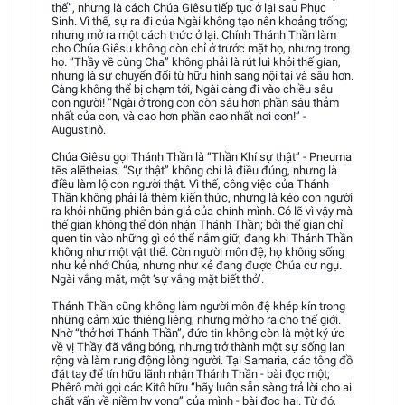
thế”, nhưng là cách Chúa Giêsu tiếp tục ở lại sau Phục
Sinh. Vì thế, sự ra đi của Ngài không tạo nên khoảng trống;
nhưng mở ra một cách thức ở lại. Chính Thánh Thần làm
cho Chúa Giêsu không còn chỉ ở trước mặt họ, nhưng trong
họ. “Thầy về cùng Cha” không phải là rút lui khỏi thế gian,
nhưng là sự chuyển đổi từ hữu hình sang nội tại và sâu hơn.
Càng không thể bị chạm tới, Ngài càng đi vào chiều sâu
con người! “Ngài ở trong con còn sâu hơn phần sâu thẳm
nhất của con, và cao hơn phần cao nhất nơi con!” -
Augustinô.
Chúa Giêsu gọi Thánh Thần là “Thần Khí sự thật” - Pneuma
tēs alētheias. “Sự thật” không chỉ là điều đúng, nhưng là
điều làm lộ con người thật. Vì thế, công việc của Thánh
Thần không phải là thêm kiến thức, nhưng là kéo con người
ra khỏi những phiên bản giả của chính mình. Có lẽ vì vậy mà
thế gian không thể đón nhận Thánh Thần; bởi thế gian chỉ
quen tin vào những gì có thể nắm giữ, đang khi Thánh Thần
không như một vật thể. Còn người môn đệ, họ không sống
như kẻ nhớ Chúa, nhưng như kẻ đang được Chúa cư ngụ.
Ngài vắng mặt, một ‘sự vắng mặt biết thở’.
Thánh Thần cũng không làm người môn đệ khép kín trong
những cảm xúc thiêng liêng, nhưng mở họ ra cho thế giới.
Nhờ “thở hơi Thánh Thần”, đức tin không còn là một ký ức
về vị Thầy đã vắng bóng, nhưng trở thành một sự sống lan
rộng và làm rung động lòng người. Tại Samaria, các tông đồ
đặt tay để tín hữu lãnh nhận Thánh Thần - bài đọc một;
Phêrô mời gọi các Kitô hữu “hãy luôn sẵn sàng trả lời cho ai
chất vấn về niềm hy vọng” của mình - bài đọc hai. Từ đó,