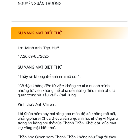
NGUYỄN XUÂN TRƯỜNG
SỰ VẮNG MẶT BIẾT THỞ
Lm. Minh Anh, Tgp. Huế
17:26 09/05/2026
SỰ VẮNG MẶT BIẾT THỞ
“Thầy sẽ không để anh em mồ côi!”.
“Cô độc không đến từ việc không có ai ở quanh mình,
nhưng từ việc không thể chia sẻ những điều mình cho là
quan trọng và sâu xa!” - Carl Jung.
Kính thưa Anh Chị em,
Lời Chúa hôm nay nói rằng các môn đệ sẽ không mồ côi,
chẳng phải vì Chúa Giêsu vẫn ở quanh họ, nhưng vì Ngài ở
trong họ bằng hơi thở của Thánh Thần. Khởi đầu của một
‘sự vắng mặt biết thở’.
Thần học Gioan xem Thánh Thần không như “người thay