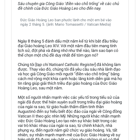
Sáu chuyên gia Công Giáo ‘điền vào chỗ trống’ về các chủ
đề chính của Đức Giáo Hoàng Leo cho đến nay.
Đức Giáo Hoàng Leo ban phước lành cho một em bé vào
ngày 2 tháng 5. (ảnh: Mario Tomassetti / Vatican Media)
Ngày 8 tháng 5 đánh dấu một năm kể từ khi bắt đầu triều
đại Giáo hoàng Leo XIV. Với một năm đầu tiên mang tính
lịch sử, đột phá và đáng nhớ như thế nào, làm sao bạn có
thể chọn một chủ đề duy nhất để tóm gọn nó?
Chúng tôi [
tạp chí Natioanl Catholic Register
] đã không làm
được. Thay vào đó, chúng tôi đã yêu cầu sáu nhà lãnh đạo
và học giả Công Giáo mỗi người “điền vào chỗ trống” bằng
cách mở rộng một khía cạnh hoặc lăng kính diễn giải mà họ
tin rằng giúp giải thích triều đại giáo hoàng của Đức Giáo
Hoàng Leo, sau một năm.
Một số người nhấn mạnh việc các yếu tố trong tiểu sử của
ngài đã được thể hiện xuyên suốt trong triều đại giáo hoàng
của ngài ra sao, từ giáo huấn thấm đẫm tinh thần
Augustinô đến sự hiểu biết độc đáo của ngài về Công đồng
Vatican II theo góc nhìn Mỹ. Những người khác nhấn mạnh
việc Đức Giáo Hoàng Leo tạo nên sự khác biệt trong các
vai trò khác nhau của ngài ra sao, từ chính khách, nhà
phụng vụ, đến người nắm giữ chức vụ giáo hoàng. Và, tất
nhiên, sự nhấn mạnh mạnh mẽ của Đức Giáo Hoàng về sự
hiệp nhất đã được nêu bật — cũng như những gì nó có thể