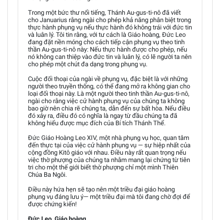
Trong một bức thư nổi tiếng, Thánh Au-gus-ti-nô đã viết
cho Januarius rằng ngài cho phép khả năng phân biệt trong
thực hành phụng vụ nếu thực hành đó không trái với đức tin
và luân lý. Tôi tin rằng, với tư cách là Giáo hoàng, Đức Leo
đang đặt nền móng cho cách tiếp cận phụng vụ theo tinh
thần Au-gus-ti-nô này: Nếu thực hành được cho phép, nếu
nó không can thiệp vào đức tin và luân lý, có lẽ người ta nên
cho phép một chút đa dạng trong phụng vụ.
Cuộc đối thoại của ngài về phụng vụ, đặc biệt là với những
người theo truyền thống, có thể đang mở ra không gian cho
loại đối thoại này. Là một người theo tinh thần Au-gus-ti-nô,
ngài cho rằng việc cử hành phụng vụ của chúng ta không
bao giờ nên chia rẽ chúng ta, dẫn đến sự bất hòa. Nếu điều
đó xảy ra, điều đó có nghĩa là ngay từ đầu chúng ta đã
không hiểu được mục đích của Bí tích Thánh Thể.
Đức Giáo Hoàng Leo XIV, một nhà phụng vụ học, quan tâm
đến thực tại của việc cử hành phụng vụ — sự hiệp nhất của
cộng đồng Kitô giáo với nhau. Điều này rất quan trọng nếu
việc thờ phượng của chúng ta nhằm mang lại chứng từ tiên
tri cho một thế giới biết thờ phượng chỉ một mình Thiên
Chúa Ba Ngôi.
Điều này hứa hẹn sẽ tạo nên một triều đại giáo hoàng
phụng vụ đáng lưu ý— một triều đại mà tôi đang chờ đợi để
được chứng kiến!
Đức Leo, Giáo hoàng