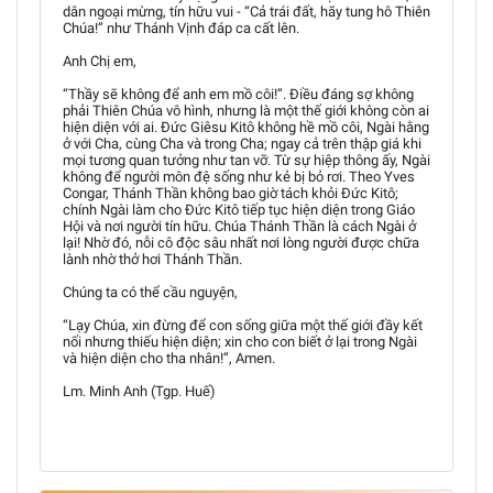
dân ngoại mừng, tín hữu vui - “Cả trái đất, hãy tung hô Thiên
Chúa!” như Thánh Vịnh đáp ca cất lên.
Anh Chị em,
“Thầy sẽ không để anh em mồ côi!”. Điều đáng sợ không
phải Thiên Chúa vô hình, nhưng là một thế giới không còn ai
hiện diện với ai. Đức Giêsu Kitô không hề mồ côi, Ngài hằng
ở với Cha, cùng Cha và trong Cha; ngay cả trên thập giá khi
mọi tương quan tưởng như tan vỡ. Từ sự hiệp thông ấy, Ngài
không để người môn đệ sống như kẻ bị bỏ rơi. Theo Yves
Congar, Thánh Thần không bao giờ tách khỏi Đức Kitô;
chính Ngài làm cho Đức Kitô tiếp tục hiện diện trong Giáo
Hội và nơi người tín hữu. Chúa Thánh Thần là cách Ngài ở
lại! Nhờ đó, nỗi cô độc sâu nhất nơi lòng người được chữa
lành nhờ thở hơi Thánh Thần.
Chúng ta có thể cầu nguyện,
“Lạy Chúa, xin đừng để con sống giữa một thế giới đầy kết
nối nhưng thiếu hiện diện; xin cho con biết ở lại trong Ngài
và hiện diện cho tha nhân!”, Amen.
Lm. Minh Anh (Tgp. Huế)