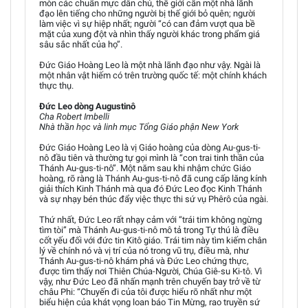
mòn các chuẩn mực dân chủ, thế giới cần một nhà lãnh
đạo lên tiếng cho những người bị thế giới bỏ quên; người
làm việc vì sự hiệp nhất; người “có can đảm vượt qua bề
mặt của xung đột và nhìn thấy người khác trong phẩm giá
sâu sắc nhất của họ”.
Đức Giáo Hoàng Leo là một nhà lãnh đạo như vậy. Ngài là
một nhân vật hiếm có trên trường quốc tế: một chính khách
thực thụ.
Đức Leo dòng Augustinô
Cha Robert Imbelli
Nhà thần học và linh mục Tổng Giáo phận New York
Đức Giáo Hoàng Leo là vị Giáo hoàng của dòng Au-gus-ti-
nô đầu tiên và thường tự gọi mình là “con trai tinh thần của
Thánh Au-gus-ti-nô”. Một năm sau khi nhậm chức Giáo
hoàng, rõ ràng là Thánh Au-gus-ti-nô đã cung cấp lăng kính
giải thích Kinh Thánh mà qua đó Đức Leo đọc Kinh Thánh
và sự nhạy bén thúc đẩy việc thực thi sứ vụ Phêrô của ngài.
Thứ nhất, Đức Leo rất nhạy cảm với “trái tim không ngừng
tìm tòi” mà Thánh Au-gus-ti-nô mô tả trong Tự thú là điều
cốt yếu đối với đức tin Kitô giáo. Trái tim này tìm kiếm chân
lý về chính nó và vị trí của nó trong vũ trụ, điều mà, như
Thánh Au-gus-ti-nô khám phá và Đức Leo chứng thực,
được tìm thấy nơi Thiên Chúa-Người, Chúa Giê-su Ki-tô. Vì
vậy, như Đức Leo đã nhấn mạnh trên chuyến bay trở về từ
châu Phi: “Chuyến đi của tôi được hiểu rõ nhất như một
biểu hiện của khát vọng loan báo Tin Mừng, rao truyền sứ