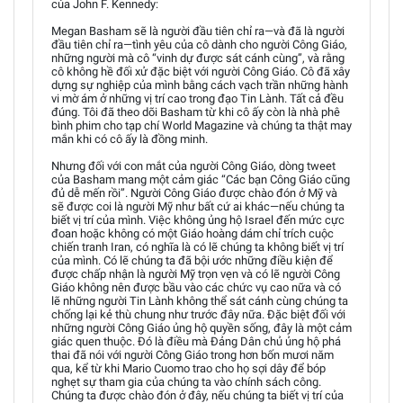
của John F. Kennedy:
Megan Basham sẽ là người đầu tiên chỉ ra—và đã là người
đầu tiên chỉ ra—tình yêu của cô dành cho người Công Giáo,
những người mà cô “vinh dự được sát cánh cùng”, và rằng
cô không hề đối xử đặc biệt với người Công Giáo. Cô đã xây
dựng sự nghiệp của mình bằng cách vạch trần những hành
vi mờ ám ở những vị trí cao trong đạo Tin Lành. Tất cả đều
đúng. Tôi đã theo dõi Basham từ khi cô ấy còn là nhà phê
bình phim cho tạp chí World Magazine và chúng ta thật may
mắn khi có cô ấy là đồng minh.
Nhưng đối với con mắt của người Công Giáo, dòng tweet
của Basham mang một cảm giác “Các bạn Công Giáo cũng
đủ dễ mến rồi”. Người Công Giáo được chào đón ở Mỹ và
sẽ được coi là người Mỹ như bất cứ ai khác—nếu chúng ta
biết vị trí của mình. Việc không ủng hộ Israel đến mức cực
đoan hoặc không có một Giáo hoàng dám chỉ trích cuộc
chiến tranh Iran, có nghĩa là có lẽ chúng ta không biết vị trí
của mình. Có lẽ chúng ta đã bội ước những điều kiện để
được chấp nhận là người Mỹ trọn vẹn và có lẽ người Công
Giáo không nên được bầu vào các chức vụ cao nữa và có
lẽ những người Tin Lành không thể sát cánh cùng chúng ta
chống lại kẻ thù chung như trước đây nữa. Đặc biệt đối với
những người Công Giáo ủng hộ quyền sống, đây là một cảm
giác quen thuộc. Đó là điều mà Đảng Dân chủ ủng hộ phá
thai đã nói với người Công Giáo trong hơn bốn mươi năm
qua, kể từ khi Mario Cuomo trao cho họ sợi dây để bóp
nghẹt sự tham gia của chúng ta vào chính sách công.
Chúng ta được chào đón ở đây, nếu chúng ta biết vị trí của