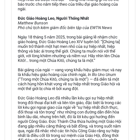
báo trước cho năm tiếp theo của triều đại giáo hoàng của
ngài.
Đức Giáo Hoàng Leo, Người Thống Nhất
Matthew Bunson
Phó chủ tịch kiêm giám đốc biên tập của EWTN News
Ngày 18 tháng 5 năm 2025, trong bài giảng lễ nhậm chức
giáo hoàng, Đức Giáo Hoàng Leo XIV tuyên bố: “[Chúng ta]
muốn trở thành một hạt men nhỏ của sự hiệp nhất, hiệp
thông và bác ái trong thế giới. Chúng ta muốn nói với thế
giới, với lòng khiêm nhường và niềm vui: Hãy nhìn lên Chúa
Kitô!... trong một Chúa Kitô, chúng ta là một.”
Bài giảng của ngài — vang vọng khẩu hiệu giám mục và nay
là khẩu hiệu giáo hoàng của chính ngài,
In Illo Uno Unum
(“Trong một Chúa Kitô, chúng ta là một”) — đã diễn tả một
cách hùng hồn khát vọng về sự hiệp nhất trong Giáo hội và
một thế giới bị chia rẽ bởi xung đột.
Đức Giáo Hoàng Leo đã nhiều lần kêu gọi sự hiệp nhất
trong đối thoại đại kết và liên tôn giáo, đặc biệt là trong các
lời kêu gọi ngoại giao của ngài về “sự hiệp nhất đích thực,
đối thoại và tôn trọng” như những con đường dẫn đến hòa
bình lâu dài, nhưng trên hết, đó là lời kêu gọi hướng đến
người Công Giáo. Đức Thánh Cha thừa hưởng một Giáo Hội
đang gặp nhiều căng thẳng và bất đồng, và trong suốt năm
qua, ngài đã nhắc nhở các tín hữu Công Giáo rằng sự hiệp
nhất là điều cốt lõi trong sứ mệnh của Giáo Hội, đồng thời