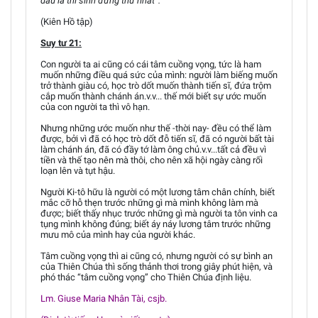
dấu là thí sinh đứng thứ nhất”.
(Kiên Hồ tập)
Suy tư 21:
Con người ta ai cũng có cái tâm cuồng vọng, tức là ham
muốn những điều quá sức của mình: người làm biếng muốn
trở thành giàu có, học trò dốt muốn thành tiến sĩ, đứa trộm
cắp muốn thành chánh án.v.v... thế mới biết sự ước muốn
của con người ta thì vô hạn.
Nhưng những ước muốn như thế -thời nay- đều có thể làm
được, bởi vì đã có học trò dốt đỗ tiến sĩ, đã có người bất tài
làm chánh án, đã có đầy tớ làm ông chủ.v.v...tất cả đều vì
tiền và thế tạo nên mà thôi, cho nên xã hội ngày càng rối
loạn lên và tụt hậu.
Người Ki-tô hữu là người có một lương tâm chân chính, biết
mắc cỡ hỗ thẹn trước những gì mà mình không làm mà
được; biết thấy nhục trước những gì mà người ta tôn vinh ca
tụng mình không đúng; biết áy náy lương tâm trước những
mưu mô của mình hay của người khác.
Tâm cuồng vọng thì ai cũng có, nhưng người có sự bình an
của Thiên Chúa thì sống thảnh thơi trong giây phút hiện, và
phó thác “tâm cuồng vọng” cho Thiên Chúa định liệu.
Lm. Giuse Maria Nhân Tài, csjb.