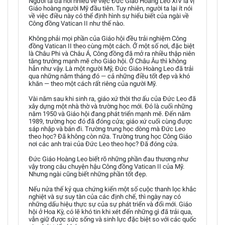
Người ta đã nói nhiều về việc Đức Giáo Hoàng Leo XIV là vị
Giáo hoàng người Mỹ đầu tiên. Tuy nhiên, người ta lại ít nói
về việc điều này có thể định hình sự hiểu biết của ngài về
Công đồng Vatican II như thế nào.
Không phải mọi phần của Giáo hội đều trải nghiệm Công
đồng Vatican II theo cùng một cách. Ở một số nơi, đặc biệt
là Châu Phi và Châu Á, Công đồng đã mở ra nhiều thập niên
tăng trưởng mạnh mẽ cho Giáo hội. Ở Châu Âu thì không
hẳn như vậy. Là một người Mỹ, Đức Giáo Hoàng Leo đã trải
qua những năm tháng đó — cả những điều tốt đẹp và khó
khăn — theo một cách rất riêng của người Mỹ.
Vài năm sau khi sinh ra, giáo xứ thời thơ ấu của Đức Leo đã
xây dựng một nhà thờ và trường học mới. Đó là cuối những
năm 1950 và Giáo hội đang phát triển mạnh mẽ. Đến năm
1989, trường học đó đã đóng cửa; giáo xứ cuối cùng được
sáp nhập và bán đi. Trường trung học dòng mà Đức Leo
theo học? Đã không còn nữa. Trường trung học Công Giáo
nơi các anh trai của Đức Leo theo học? Đã đóng cửa.
Đức Giáo Hoàng Leo biết rõ những phần đau thương như
vậy trong câu chuyện hậu Công đồng Vatican II của Mỹ.
Nhưng ngài cũng biết những phần tốt đẹp.
Nếu nửa thế kỷ qua chứng kiến một số cuộc thanh lọc khắc
nghiệt và sự suy tàn của các định chế, thì ngày nay có
những dấu hiệu thực sự của sự phát triển và đổi mới. Giáo
hội ở Hoa Kỳ, có lẽ khó tin khi xét đến những gì đã trải qua,
vẫn giữ được sức sống và sinh lực đặc biệt so với các quốc