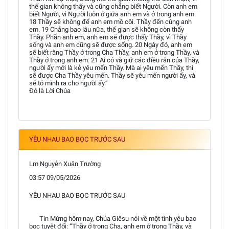
thế gian không thấy và cũng chẳng biết Người. Còn anh em
biết Người, vì Người luôn ở giữa anh em và ở trong anh em.
18 Thầy sẽ không để anh em mồ côi. Thầy đến cùng anh
em. 19 Chẳng bao lâu nữa, thế gian sẽ không còn thấy
Thầy. Phần anh em, anh em sẽ được thấy Thầy, vì Thầy
sống và anh em cũng sẽ được sống. 20 Ngày đó, anh em
sẽ biết rằng Thầy ở trong Cha Thầy, anh em ở trong Thầy, và
Thầy ở trong anh em. 21 Ai có và giữ các điều răn của Thầy,
người ấy mới là kẻ yêu mến Thầy. Mà ai yêu mến Thầy, thì
sẽ được Cha Thầy yêu mến. Thầy sẽ yêu mến người ấy, và
sẽ tỏ mình ra cho người ấy.”
Đó là Lời Chúa
YÊU NHAU BAO BỌC TRƯỚC SAU
Lm Nguyễn Xuân Trường
03:57 09/05/2026
YÊU NHAU BAO BỌC TRƯỚC SAU
Tin Mừng hôm nay, Chúa Giêsu nói về một tình yêu bao
bọc tuyệt đối: “Thầy ở trong Cha, anh em ở trong Thầy, và