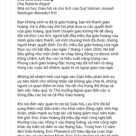
Cha Roberto Regoli
Nhà sử học Giáo hội và chủ tịch của Quỹ Vatican Joseph
Ratzinger-Benedict XVI
Bạn không sinh ra đã là giáo hoàng; bạn trở thành giáo
hoàng. Và vì điều này đòi hỏi phải đưa ra các quyết định
của giáo hoàng, quá trình chuyển giao không hề dễ dàng
đối với Đức Leo XIV, người bắt đầu triều đại giáo hoàng của
mình giữa năm thánh, với một chương trình đã được những
người khác quyết định. Do đó, triều đại giáo hoàng của ngài
thực sự chỉ bắt đầu vào ngày 7 tháng 1 năm 2026. Nó bắt
đầu giống như một chiếc xe chạy bằng động cơ diesel: khởi
động chậm, tuổi thọ cao và hiệu suất năng lượng cao.
Phong cách giáo hoàng đặc trưng này đã trở nên rõ ràng
trong các cuộc bổ nhiệm, quản trị và ngoại giao của ngài.
Những bổ nhiệm mới của ngài vào Giáo triều phản ánh sự
ưu tiên dành cho những nhân vật không gây chia rẽ, những
người có quan điểm ôn hòa. Họ rất chú trọng đối thoại và
làm việc hiệu quả, từ Thứ trưởng Ngoại giao đến các vị
đứng đầu các bộ và cả Phủ Giáo hoàng.
Khi nói đến việc quản trị nội bộ Giáo hội, Leo XIV đã bổ
sung thêm một điều kiện cho khái niệm đồng nghị: tính hợp
đoàn, nhấn mạnh sự hợp tác với hàng giám mục trên toàn
thế giới. Đức Giáo Hoàng đã triệu tập một công nghị bất
thường của các Hồng Y vào tháng Giêng, và một công nghị
khác dự kiến sẽ diễn ra vào tháng Sáu. Trong hơn 12 năm
làm Giáo hoàng, Đức Phanxicô chỉ triệu tập ba cuộc họp
như vậy; và vào tháng Mười, Đức Giáo Hoàng sẽ chủ trì một