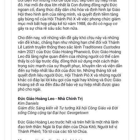
đối diện với những mối đe dọa trực tiếp đến sự hiệp nhất
đó. Hai mối đe dọa lớn nhất là Con đường đồng nghị Đức
ngoan cố, đang thúc đẩy dân chủ hóa và định hình lại Giáo
Hội theo hình ảnh của riêng mình, và quyết định tiềm tàng
gây bùng nổ của Hội Thánh Piô X về việc phong chức giám
mục mới bất hợp pháp kể từ năm 1988, do đó có nguy cơ
gây ra sự chia rẽ sâu sắc hơn nữa.
Cho đến nay, với những vấn đề gây khó chịu này và những
vấn đề khác, chẳng hạn như những hạn chế đối với Thánh
Lễ Latinh truyền thống theo sắc lệnh
Traditiones Custodes
năm 2021 của Đức Giáo Hoàng Phanxicô, Đức Giáo Hoàng
Leo đã lắng nghe quan điểm của những người có thể cảm
thấy bị cô lập trước đây, đồng thời sử dụng một cách thận
trọng sức mạnh của sự thuyết phục, khuyên răn và viện dẫn
đến sự hiệp nhất lâu đời của đức tin. Những tháng tới sẽ
quyết định liệu người Đức, Hội Thánh Piô X và những người
khác có đáp lại lời kêu gọi của ngài hay không và Đức Giáo
Hoàng sẽ đi xa đến đâu để bảo vệ sự hiệp nhất được giao
phó cho ngài.
Đức Giáo Hoàng Leo - Nhà Chính Trị
Kim Daniels
Giám đốc Sáng kiến về Tư tưởng Xã hội Công Giáo và Đời
sống Công cộng tại Đại học Georgetown
Đức Giáo Hoàng Leo trước hết và trên hết là một nhà lãnh
đạo tinh thần: Ngài là Đại diện của Chúa Kitô; Người kế vị
Thánh Phêrô; Tôi tớ của các tôi tớ Chúa.