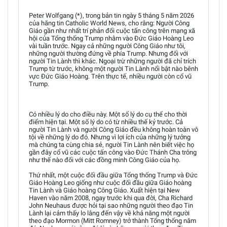
Peter Wolfgang (*), trong bản tin ngày 5 tháng 5 năm 2026
của hãng tin Catholic World News, cho rằng: Người Công
Giáo gần như nhất trí phản đối cuộc tấn công trên mạng xã
hội của Tổng thống Trump nhằm vào Đức Giáo Hoàng Leo
vài tuần trước. Ngay cả những người Công Giáo như tôi,
những người thường đứng về phía Trump. Nhưng đối với
người Tin Lành thì khác. Ngoại trừ những người đã chỉ trích
Trump từ trước, không một người Tin Lành nổi bật nào bênh
vực Đức Giáo Hoàng. Trên thực tế, nhiều người còn cổ vũ
Trump.
Có nhiều lý do cho điều này. Một số lý do cụ thể cho thời
điểm hiện tại. Một số lý do có từ nhiều thế kỷ trước. Cả
người Tin Lành và người Công Giáo đều không hoàn toàn vô
tội về những lý do đó. Nhưng vì lợi ích của những lý tưởng
mà chúng ta cùng chia sẻ, người Tin Lành nên biết việc họ
gần đây cổ vũ các cuộc tấn công vào Đức Thánh Cha trông
như thế nào đối với các đồng minh Công Giáo của họ.
Thứ nhất, một cuộc đối đầu giữa Tổng thống Trump và Đức
Giáo Hoàng Leo giống như cuộc đối đầu giữa Giáo hoàng
Tin Lành và Giáo hoàng Công Giáo. Xuất hiện tại New
Haven vào năm 2008, ngay trước khi qua đời, Cha Richard
John Neuhaus được hỏi tại sao những người theo đạo Tin
Lành lại cảm thấy lo lắng đến vậy về khả năng một người
theo đạo Mormon (Mitt Romney) trở thành Tổng thống năm