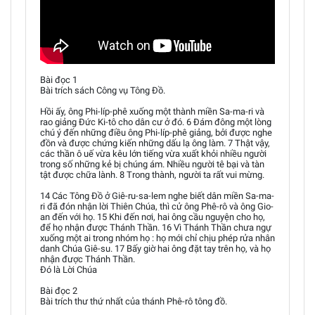
Bài đọc 1
Bài trích sách Công vụ Tông Đồ.
Hồi ấy, ông Phi-líp-phê xuống một thành miền Sa-ma-ri và
rao giảng Đức Ki-tô cho dân cư ở đó. 6 Đám đông một lòng
chú ý đến những điều ông Phi-líp-phê giảng, bởi được nghe
đồn và được chứng kiến những dấu lạ ông làm. 7 Thật vậy,
các thần ô uế vừa kêu lớn tiếng vừa xuất khỏi nhiều người
trong số những kẻ bị chúng ám. Nhiều người tê bại và tàn
tật được chữa lành. 8 Trong thành, người ta rất vui mừng.
14 Các Tông Đồ ở Giê-ru-sa-lem nghe biết dân miền Sa-ma-
ri đã đón nhận lời Thiên Chúa, thì cử ông Phê-rô và ông Gio-
an đến với họ. 15 Khi đến nơi, hai ông cầu nguyện cho họ,
để họ nhận được Thánh Thần. 16 Vì Thánh Thần chưa ngự
xuống một ai trong nhóm họ : họ mới chỉ chịu phép rửa nhân
danh Chúa Giê-su. 17 Bấy giờ hai ông đặt tay trên họ, và họ
nhận được Thánh Thần.
Đó là Lời Chúa
Bài đọc 2
Bài trích thư thứ nhất của thánh Phê-rô tông đồ.