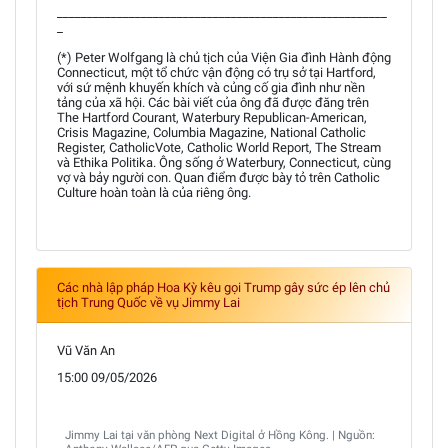
_______________________________________________________
_
(*) Peter Wolfgang là chủ tịch của Viện Gia đình Hành động
Connecticut, một tổ chức vận động có trụ sở tại Hartford,
với sứ mệnh khuyến khích và củng cố gia đình như nền
tảng của xã hội. Các bài viết của ông đã được đăng trên
The Hartford Courant, Waterbury Republican-American,
Crisis Magazine, Columbia Magazine, National Catholic
Register, CatholicVote, Catholic World Report, The Stream
và Ethika Politika. Ông sống ở Waterbury, Connecticut, cùng
vợ và bảy người con. Quan điểm được bày tỏ trên Catholic
Culture hoàn toàn là của riêng ông.
Các nhà lập pháp Hoa Kỳ kêu gọi Trump gây sức ép lên chủ
tịch Trung Quốc về vụ Jimmy Lai
Vũ Văn An
15:00 09/05/2026
Jimmy Lai tại văn phòng Next Digital ở Hồng Kông. | Nguồn: