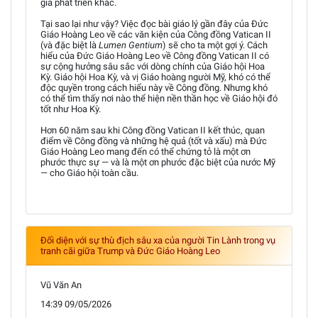
gia phát triển khác.
Tại sao lại như vậy? Việc đọc bài giáo lý gần đây của Đức
Giáo Hoàng Leo về các văn kiện của Công đồng Vatican II
(và đặc biệt là
Lumen Gentium
) sẽ cho ta một gợi ý. Cách
hiểu của Đức Giáo Hoàng Leo về Công đồng Vatican II có
sự cộng hưởng sâu sắc với dòng chính của Giáo hội Hoa
Kỳ. Giáo hội Hoa Kỳ, và vị Giáo hoàng người Mỹ, khó có thể
độc quyền trong cách hiểu này về Công đồng. Nhưng khó
có thể tìm thấy nơi nào thể hiện nền thần học về Giáo hội đó
tốt như Hoa Kỳ.
Hơn 60 năm sau khi Công đồng Vatican II kết thúc, quan
điểm về Công đồng và những hệ quả (tốt và xấu) mà Đức
Giáo Hoàng Leo mang đến có thể chứng tỏ là một ơn
phước thực sự — và là một ơn phước đặc biệt của nước Mỹ
— cho Giáo hội toàn cầu.
Đối diện với sự thù địch sâu xa của người Tin Lành trong vụ
tranh cãi giữa Trump và Đức Giáo Hoàng Leo
Vũ Văn An
14:39 09/05/2026