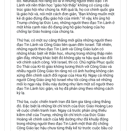
đó. Neuhaus nói rằng đó là vì những người theo đạo Tin
Lành với nền thần học "giáo hội thấp" không có cùng cấu
trúc giáo hội như chúng ta. Kết quả là, họ coi chính quốc gia
là giáo hội và, nói một cách đơn giản, "Bạn không muốn một
kẻ dị giáo đứng đầu giáo hội của mình." Vì vậy, khi ủng hộ
Trump chống lại Đức Leo, những người theo đạo Tin Lành ở
một khía cạnh nào đó đang ủng hộ giáo hoàng của họ
chống lại Giáo hoàng của chúng ta.
Thứ hai, có một sự căng thẳng mới giữa những người theo
đạo Tin Lành và Công Giáo liên quan đến Israel. Tất nhiên,
những người theo đạo Tin Lành và Công Giáo luôn có
những khác biệt về thần học, nhưng trong những thập niên
gần đây, những khác biệt đó không gây ra hậu quả nào đối
với chính sách công. Với Israel, thì có. Chủ nghĩa Phục quốc
Do Thái của Ki-tô giáo không tương thích với Công Giáo và
nhiều người Công Giáo tin rằng nó có ảnh hưởng không cân
xứng đến chính sách đối ngoại của Hoa Kỳ. Ngay cả những
người Công Giáo ủng hộ Israel như tôi cũng chia sẻ những
mối lo ngại này. Điều này dường như làm một số người theo
đạo Tin Lành tức giận, và họ đã phản ứng theo những cách
kỳ lạ.
Thứ ba, cuộc chiến tranh Iran đã làm gia tăng căng thẳng
đó. Đặc biệt là những lời chỉ trích của Đức Giáo Hoàng Leo
về cuộc chiến tranh Iran. Ngay cả trước phản ứng thiếu
kiềm chế của Trump, những lời chỉ trích của Đức Giáo
Hoàng về chính sách của Mỹ dường như đã khuấy động
trong những người theo đạo Tin Lành một thái độ chống
Công Giáo lạc hậu chưa từng thấy kể từ trước cuộc bầu cử