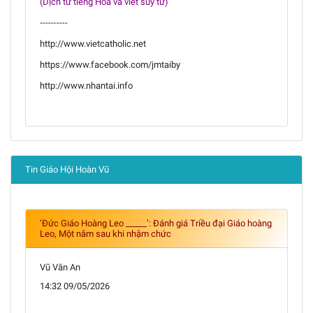
(Dịch từ tiếng Hoa và viết suy tư)
----------
http://www.vietcatholic.net
https://www.facebook.com/jmtaiby
http://www.nhantai.info
Tin Giáo Hội Hoàn Vũ
‘Đức Giáo Hoàng Leo _____’: Đánh giá Triều đại Giáo hoàng
Leo, Một năm sau khi nhậm chức
Vũ Văn An
14:32 09/05/2026