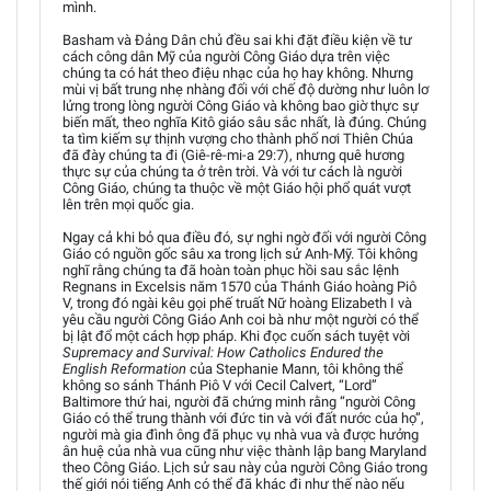
mình.
Basham và Đảng Dân chủ đều sai khi đặt điều kiện về tư
cách công dân Mỹ của người Công Giáo dựa trên việc
chúng ta có hát theo điệu nhạc của họ hay không. Nhưng
mùi vị bất trung nhẹ nhàng đối với chế độ dường như luôn lơ
lửng trong lòng người Công Giáo và không bao giờ thực sự
biến mất, theo nghĩa Kitô giáo sâu sắc nhất, là đúng. Chúng
ta tìm kiếm sự thịnh vượng cho thành phố nơi Thiên Chúa
đã đày chúng ta đi (Giê-rê-mi-a 29:7), nhưng quê hương
thực sự của chúng ta ở trên trời. Và với tư cách là người
Công Giáo, chúng ta thuộc về một Giáo hội phổ quát vượt
lên trên mọi quốc gia.
Ngay cả khi bỏ qua điều đó, sự nghi ngờ đối với người Công
Giáo có nguồn gốc sâu xa trong lịch sử Anh-Mỹ. Tôi không
nghĩ rằng chúng ta đã hoàn toàn phục hồi sau sắc lệnh
Regnans in Excelsis năm 1570 của Thánh Giáo hoàng Piô
V, trong đó ngài kêu gọi phế truất Nữ hoàng Elizabeth I và
yêu cầu người Công Giáo Anh coi bà như một người có thể
bị lật đổ một cách hợp pháp. Khi đọc cuốn sách tuyệt vời
Supremacy and Survival: How Catholics Endured the
English Reformation
của Stephanie Mann, tôi không thể
không so sánh Thánh Piô V với Cecil Calvert, “Lord”
Baltimore thứ hai, người đã chứng minh rằng “người Công
Giáo có thể trung thành với đức tin và với đất nước của họ”,
người mà gia đình ông đã phục vụ nhà vua và được hưởng
ân huệ của nhà vua cũng như việc thành lập bang Maryland
theo Công Giáo. Lịch sử sau này của người Công Giáo trong
thế giới nói tiếng Anh có thể đã khác đi như thế nào nếu