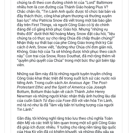
chúng ta đi theo con đường chính trị của “Lord” Baltimore
nhiều hơn là con đường của Thánh Giáo hoàng Pius V?
Chắc chắn rồi, “Tin Lành Anh quốc được tổ chức bài bản và
đầy thách thức, công khai phạm thượng và thường xuyên
bạo lực” như Patricia Snow đã viết trong một bài báo gần
đây trên First Things, và người Công Giáo có lý do chính
đáng để cố gắng khôi phục Giáo hội. Nhưng “những vụ
thiêu đốt” dưới thời Nữ hoàng Mary, Snow đặt câu hỏi, “liệu
chúng ta có thực sự cho rằng Chúa đã chấp thuận chúng?”
Nhận thấy sự thất bại của phe Công Giáo trong thời kỳ Cải
cách ở Anh, Snow viết, “dường như Chúa chỉ đơn giản nói,
Không, Giáo hội của Ta sẽ không được khôi phục theo cách
này.” Con trai của Snow, Ross Douthat, đã mở rộng thêm về
“quyền phủ quyết của Chúa” trong một bức thư gửi biên tập
viên.
Những sai lầm này đã bị những người tuyên truyền chống
Công Giáo khai thác triệt để trong suốt lịch sử các nước nói
tiếng Anh. Trong cuốn sách
An Anxious Age: The Post-
Protestant Ethic and the Spirit of America
của Joseph
Bottum, Bottum thảo luận về cách Thánh John Henry
Newman và những người khác nhận thấy ảnh hưởng lâu dài
của cuốn Sách
Tử đạo của Foxe
đối với văn hóa Tin Lành,
mô tả nó như là đã “làm vấy bẩn trí tưởng tượng của người
Tin Lành.”
Gần đây, tôi không nghĩ rằng trào lưu theo chủ nghĩa Toàn
diện Mỹ và các triết lý liên quan trong một số giới Công Giáo
đã giúp ích được nhiều. Ý tưởng cho rằng nền tảng lập quốc
của Hoa Kỳ vốn đã có khiếm khuyết, và những điều xấu xa