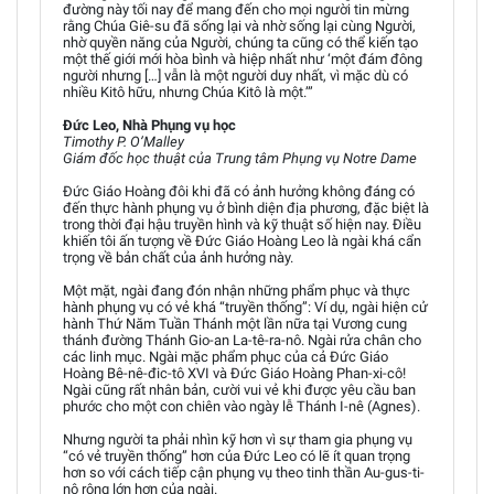
đường này tối nay để mang đến cho mọi người tin mừng
rằng Chúa Giê-su đã sống lại và nhờ sống lại cùng Người,
nhờ quyền năng của Người, chúng ta cũng có thể kiến tạo
một thế giới mới hòa bình và hiệp nhất như ‘một đám đông
người nhưng […] vẫn là một người duy nhất, vì mặc dù có
nhiều Kitô hữu, nhưng Chúa Kitô là một.’”
Đức Leo, Nhà Phụng vụ học
Timothy P. O’Malley
Giám đốc học thuật của Trung tâm Phụng vụ Notre Dame
Đức Giáo Hoàng đôi khi đã có ảnh hưởng không đáng có
đến thực hành phụng vụ ở bình diện địa phương, đặc biệt là
trong thời đại hậu truyền hình và kỹ thuật số hiện nay. Điều
khiến tôi ấn tượng về Đức Giáo Hoàng Leo là ngài khá cẩn
trọng về bản chất của ảnh hưởng này.
Một mặt, ngài đang đón nhận những phẩm phục và thực
hành phụng vụ có vẻ khá “truyền thống”: Ví dụ, ngài hiện cử
hành Thứ Năm Tuần Thánh một lần nữa tại Vương cung
thánh đường Thánh Gio-an La-tê-ra-nô. Ngài rửa chân cho
các linh mục. Ngài mặc phẩm phục của cả Đức Giáo
Hoàng Bê-nê-đic-tô XVI và Đức Giáo Hoàng Phan-xi-cô!
Ngài cũng rất nhân bản, cười vui vẻ khi được yêu cầu ban
phước cho một con chiên vào ngày lễ Thánh I-nê (Agnes).
Nhưng người ta phải nhìn kỹ hơn vì sự tham gia phụng vụ
“có vẻ truyền thống” hơn của Đức Leo có lẽ ít quan trọng
hơn so với cách tiếp cận phụng vụ theo tinh thần Au-gus-ti-
nô rộng lớn hơn của ngài.