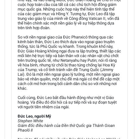
cuộc họp toàn cầu của tất cả các chủ tịch hội đồng giám
mục quốc gia. Những cuộc họp này thể hiện tính tập thể
của các giám mục và Hồng Y. Tương tự, Đức Leo đã tập
trung vào giáo lý của mình về Công đồng Vatican II, vốn đã
thể hiện chính xác một nền giáo lý về sự hiệp thông dựa
trên tính hợp đoàn.
So với nền ngoại giao của Đức Phanxicô thông qua các
kênh bản thân, Đức Leo thích dựa vào ngoại giao truyền
thống, tức là Phủ Quốc vụ khanh. Trong khuôn khổ này,
Đức Giáo Hoàng không ngại đưa ra lập trường, thiết lập các
mối liên hệ trực tiếp và bản thân với các nhân vật chủ chốt
trên trường quốc tế, như Netanyahu hay Putin; nói rõ ràng
về hòa bình, nhưng từ chối bị thao túng chống lại Hoa Kỳ
của Trump; và cố tình tránh vấn đề Trung Quốc (Jimmy
Lai). Đó là một nền ngoại giao lý tưởng, một nền ngoại giao
bảo vệ nhân quyền, một chủ đề mà ngài có thể đề cập một
cách cởi mở hơn trong bối cảnh dân chủ so với những nơi
khác.
Cuối cùng, Đức Leo bắt đầu hành động như một vị Giáo
hoàng. Và điều đó đòi hỏi cả sự tiếp nối và sự đoạn tuyệt
với người tiền nhiệm của ngài.
Đức Leo, người Mỹ
Stephen White
Giám đốc điều hành của Đền thờ Quốc gia Thánh Gioan
Phaolô II