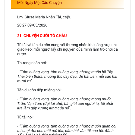
Mỗi Ngày Một Câu Chuyện
Lm. Giuse Maria Nhân Tài, csjb. ·
20:27 09/05/2026
21. CHUYỆN CƯỜI TÔ CHÂU
Tú tài và tên du côn cùng với thương nhân khi uống rượu thì
giao kèo: mỗi người lấy chí nguyện của mình làm trò chơi cá
cược.
Thương nhân nói:
- “Tâm cuồng vọng, tâm cuồng vọng, nhưng muốn hồ Tây
Thái biến thành muông thú dày đặc, để bắt bán mỗi cân hai
mươi xu”.
Tên du côn tiếp miệng nói:
- “Tâm cuồng vọng, tâm cuồng vọng, nhưng mong muốn
Trầm Vạn Tam (đại tài chủ) bắt giết con người ta, tôi phải
lừa làm gãy xương lưng của nó”.
Tú tài nói:
- “Tâm cuồng vọng, tâm cuồng vọng, nhưng muốn quan coi
thi chợt đui con mắt mù lòa, cầm bài văn tồi của tôi, đánh