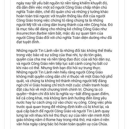
ngày nay tất yếu bắt nguồn từ nền tảng khiếm khuyết đó,
đã dẫn đến việc một số người Công Giáo chấp nhận chủ
nghĩa Toàn diện, chế độ quân chủ và những ý tưởng khác
hoàn toàn trái ngược với truyền thống lâu đời của người
Công Giáo trong việc chứng tỏ rằng chúng ta là những
người Mỹ tốt và công dân trung thành của nền Cộng hòa. Đó
là mục tiêu dễ dàng cho những kẻ chống Công Giáo như
Insurrection Barbie
nắm bắt, mặc dù sự quan tâm của
người Công Giáo đối với chủ nghĩa Toàn diện dường như đã
đạt tuyệt đỉnh.
Những người Tin Lành vẫn là những đối tác không thể thiếu
trong việc bảo vệ sự sống của thai nhi, tự do tôn giáo,
quyền của cha mẹ và nền tảng đạo đức của xã hội dân sự,
và người Công Giáo nên tiếp tục sát cánh cùng họ bất cứ
khi nào có thể. Nhưng tình bạn đòi hỏi sự trung thực.
Những người Tin Lành nên hiểu rằng người Công Giáo
không mất quyền công dân chỉ vì thuộc về một Giáo hội phổ
quát, và chúng ta không trở thành những người Mỹ đáng
ngờ chỉ vì Giáo hoàng chỉ trích một cuộc chiến tranh hoặc
đặt câu hỏi về một chương trình chính trị. Chúng ta có
quyền—thậm chí đôi khi là nghĩa vụ—bất đồng quan điểm,
kể cả công khai, mà không làm ảnh hưởng đến lòng yêu
nước hay tư cách ứng cử vào chức vụ công. Công việc phía
trước quá quan trọng để những định kiến cũ bị khơi lại, và
quá cấp bách để người Công Giáo và người Tin Lành quay
lưng lại với nhau khi kẻ thù thực sự của nền văn minh Kitô
giáo không nằm ở Rome hay trong nhà thờ, mà nằm ở nền
văn hóa ngày càng bác bỏ hoàn toàn quyền uy của Chúa.