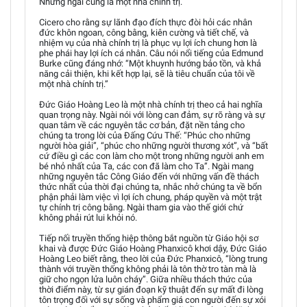
Nhưng ngài cũng là một nhà chính trị.
Cicero cho rằng sự lãnh đạo đích thực đòi hỏi các nhân
đức khôn ngoan, công bằng, kiên cường và tiết chế, và
nhiệm vụ của nhà chính trị là phục vụ lợi ích chung hơn là
phe phái hay lợi ích cá nhân. Câu nói nổi tiếng của Edmund
Burke cũng đáng nhớ: “Một khuynh hướng bảo tồn, và khả
năng cải thiện, khi kết hợp lại, sẽ là tiêu chuẩn của tôi về
một nhà chính trị.”
Đức Giáo Hoàng Leo là một nhà chính trị theo cả hai nghĩa
quan trọng này. Ngài nói với lòng can đảm, sự rõ ràng và sự
quan tâm về các nguyên tắc cơ bản, đặt nền tảng cho
chúng ta trong lời của Đấng Cứu Thế: “Phúc cho những
người hòa giải”, “phúc cho những người thương xót”, và “bất
cứ điều gì các con làm cho một trong những người anh em
bé nhỏ nhất của Ta, các con đã làm cho Ta”. Ngài mang
những nguyên tắc Công Giáo đến với những vấn đề thách
thức nhất của thời đại chúng ta, nhắc nhở chúng ta về bổn
phận phải làm việc vì lợi ích chung, pháp quyền và một trật
tự chính trị công bằng. Ngài tham gia vào thế giới chứ
không phải rút lui khỏi nó.
Tiếp nối truyền thống hiệp thông bắt nguồn từ Giáo hội sơ
khai và được Đức Giáo Hoàng Phanxicô khơi dậy, Đức Giáo
Hoàng Leo biết rằng, theo lời của Đức Phanxicô, “lòng trung
thành với truyền thống không phải là tôn thờ tro tàn mà là
giữ cho ngọn lửa luôn cháy”. Giữa nhiều thách thức của
thời điểm này, từ sự gián đoạn kỹ thuật đến sự mất đi lòng
tôn trọng đối với sự sống và phẩm giá con người đến sự xói