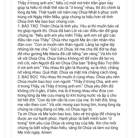
Thầy ở trong anh em.” Nếu có một nơi trên trần gian này
giúp ta hiểu rõ nhất thế nào là “ở trong” nhau, thì đó chính là
lòng dạ Mẹ. Thật tuyệt vời năm nay Chúa Nhật 6 phục sinh
trùng với Ngày Hiền Mẫu, giúp chúng ta hiểu hơn về tình
Chúa tình Mẹ bao bọc chúng con.
1. BẢO TRỢ. Thiên Chúa là tình yêu. Yêu ai thì muốn bảo vệ
trợ giúp người đó. Chúa đã ban Lời và các điều răn để giúp
chúng ta: “Nếu anh em yêu mến Thầy, anh em sẽ giữ các
điều răn của Thầy.” Chúa như người Mẹ ân cần nhắn nhủ
đàn con: “Con ơi muốn nên thân người. Lắng tai nghe lấy
những lời mẹ cha.” Giữ Lời Chúa, lời mẹ cha để đời ta đẹp
đẽ như gương Mẹ Maria đã cất tiếng “xin vâng.” Và khi trở
về với Chúa Cha, Chúa Giêsu không nỡ để môn đệ bơ vơ,
mồ côi, nên Người đã xin Chúa Cha ban “Đấng Bảo Trợ đến
ở với anh em.” Yêu nhau thì gần là thương, xa là nhớ, chẳng
nỡ vắng nhau. Quả thật, Chúa xa mặt mà chẳng cách lòng.
2. BAO BỌC. Yêu nhau thì muốn ở cùng nhau. Chúa yêu nên
Chúa muốn bao bọc con người: “Thầy ở trong Cha, anh em
ở trong Thầy, và Thầy ở trong anh em.” Chúa yêu đến độ
không chỉ ở gần, ở bên, mà là ở trong nhau như đứa con
trong lòng dạ Mẹ cưu mang từ khi trứng nước và ấp ủ cho
tới hết đời: “Con dù lớn vẫn là con của mẹ. Đi hết đời, lòng
mẹ vẫn theo con.” Và ước mong sao trong tim, trong lòng dạ
chúng ta cũng đang có Mẹ, có Chúa ngự trị.
Tạ ơn Chúa và Mẹ luôn bao bọc, bảo vệ trợ giúp để chúng ta
được an vui hạnh phúc. Hạnh phúc là biết mình luôn “ở
trong” tình yêu của Chúa và vòng tay của Mẹ. Xin cho mỗi
chúng ta biết sống thảo hiếu, vâng lời Chúa và làm vui lòng
Mẹ mỗi ngày. Amen.