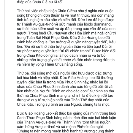
điệp của Chúa Giê-su Ki-tô”.
Thứ hai, việc chấp nhận Chúa Giêsu như ý nghĩa của cuộc
sống không chỉ đơn thuần là về mặt trí thức, mà còn mang
tính trải nghiệm sâu sắc và biến đổi. Đức Leo đã học được
từ Thánh Au-gus-ti-nô về sức mạnh của libido dominandi,
sự thôi thúc kiểm soát và áp đảo, trong các vấn đề của con
người. Trong buổi Cầu Nguyện cho Hòa Bình mà ngài chủ trì
trong Tuần Bát Nhật Phục Sinh, Đức Giáo Hoàng Leo đã
cảnh báo chống lại “ảo tưởng về quyền năng tuyệt đối”, kêu
lên: “Đủ rồi sự thờ thần tượng bản thân và tiền bạc! Đủ rồi
sự phô trương quyền lực! Đủ rồi chiến tranh!” Được biến đổi
trong Chúa Kitô có nghĩa là học cách nhận ra và từ bỏ
những thần tượng gây chết chóc và đón nhận trong đức tin
và niềm hy vọng Thiên Chúa hằng sống.
Thứ ba, đời sống mới của người Kitô hữu được đặc trưng
bởi hòa bình và hiệp nhất. Đức Giáo Hoàng Leo đã thường
xuyên, đặc biệt là trong Mùa Phục Sinh này, nhắc lại lời
chào của Chúa Phục Sinh dành cho các tông đồ bối rối và
hèn nhát của Người: “Bình an cho các con!” Sự bình an tha
thứ mà Chúa Phục Sinh mang lại chính là điều kiện để tạo
dựng và duy trì sự hiệp nhất của Thân Thể duy nhất của
Chúa Kitô. Trong sự bình an của Người, chúng ta là một.
Đức Giáo Hoàng Leo kết thúc bài giảng của mình trong buổi
Canh Thức Phục Sinh bằng cách trích dẫn các bài bình luận
của Thánh Au-gus-ti-nô về Thánh Vịnh, tóm tắt lại nguồn
cảm hứng Au-gus-ti-nô và sứ mệnh Phê-rô của ngài.
“Chúng ta nên mong muốn khởi hành từ Vương cung thánh