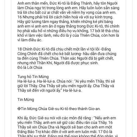
Anh em thân mến, Đức Ki-tô là Đấng Thánh, hãy tôn Người
làm Chúa ngự trị trong lòng anh em. Hãy luôn luôn sẵn sàng
trả lời cho bất cứ ai chất vấn về niềm hy vọng của anh em.
16 Nhưng phải trả lời cách hiền hoà và với sự kính trọng.
Hãy giữ lương tâm ngay thẳng, khiến những kẻ phỉ báng
anh em vì anh em ăn ở ngay thẳng trong Đức Ki-tô, thì chính
họ phải xấu hổ vì những điều họ vu khống, 17 bởi lẽ thà chịu
khổ vì làm việc lành, nếu đó là ý của Thiên Chúa, còn hơn là
vì làm điều ác.
18 Chính Đức Ki-tô đã chịu chết một lần vì tội lỗi -Đấng
Công Chính đã chết cho kẻ bất lương- hầu dẫn đưa chúng
ta đến cùng Thiên Chúa. Thân xác Người đã bị giết chết,
nhưng nhờ Thần Khí, Người đã được phục sinh.
Đó là Lời Chúa
Tung hô Tin Mừng
Ha-lê-lui-a. Ha-lê-lui-a. Chúa nói : “Ai yêu mến Thầy, thì sẽ
giữ lời Thầy. Cha Thầy sẽ yêu mến người ấy. Cha Thầy và
Thầy sẽ đến với người ấy.” Ha-lê-lui-a.
Tin Mừng
✠Tin Mừng Chúa Giê-su Ki-tô theo thánh Gio-an.
Khi ấy, Đức Giê-su nói với các môn đệ rằng : “Nếu anh em
yêu mến Thầy, anh em sẽ giữ các điều răn của Thầy. 16
Thầy sẽ xin Chúa Cha và Người sẽ ban cho anh em một
Đấng Bảo Trợ khác đến ở với anh em luôn mãi. 17 Đó là
Thần Khí sự thật, Đấng mà thế gian không thể đón nhận, vì