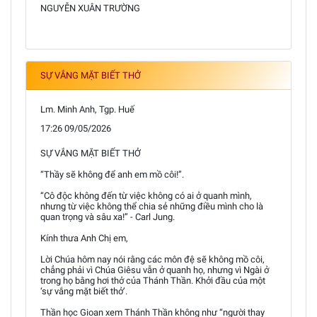
NGUYỄN XUÂN TRƯỜNG
SỰ VẮNG MẶT BIẾT THỞ
Lm. Minh Anh, Tgp. Huế
17:26 09/05/2026
SỰ VẮNG MẶT BIẾT THỞ
“Thầy sẽ không để anh em mồ côi!”.
“Cô độc không đến từ việc không có ai ở quanh mình,
nhưng từ việc không thể chia sẻ những điều mình cho là
quan trọng và sâu xa!” - Carl Jung.
Kính thưa Anh Chị em,
Lời Chúa hôm nay nói rằng các môn đệ sẽ không mồ côi,
chẳng phải vì Chúa Giêsu vẫn ở quanh họ, nhưng vì Ngài ở
trong họ bằng hơi thở của Thánh Thần. Khởi đầu của một
‘sự vắng mặt biết thở’.
Thần học Gioan xem Thánh Thần không như “người thay