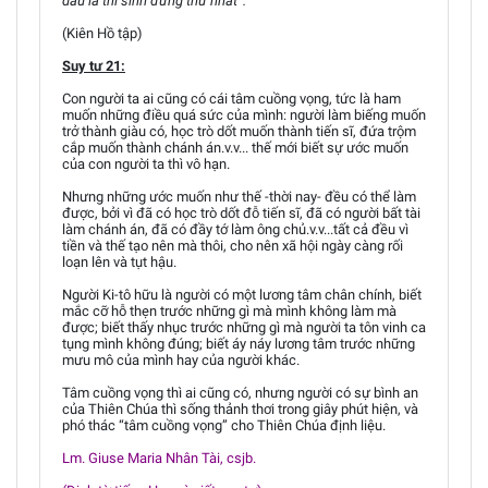
dấu là thí sinh đứng thứ nhất”.
(Kiên Hồ tập)
Suy tư 21:
Con người ta ai cũng có cái tâm cuồng vọng, tức là ham
muốn những điều quá sức của mình: người làm biếng muốn
trở thành giàu có, học trò dốt muốn thành tiến sĩ, đứa trộm
cắp muốn thành chánh án.v.v... thế mới biết sự ước muốn
của con người ta thì vô hạn.
Nhưng những ước muốn như thế -thời nay- đều có thể làm
được, bởi vì đã có học trò dốt đỗ tiến sĩ, đã có người bất tài
làm chánh án, đã có đầy tớ làm ông chủ.v.v...tất cả đều vì
tiền và thế tạo nên mà thôi, cho nên xã hội ngày càng rối
loạn lên và tụt hậu.
Người Ki-tô hữu là người có một lương tâm chân chính, biết
mắc cỡ hỗ thẹn trước những gì mà mình không làm mà
được; biết thấy nhục trước những gì mà người ta tôn vinh ca
tụng mình không đúng; biết áy náy lương tâm trước những
mưu mô của mình hay của người khác.
Tâm cuồng vọng thì ai cũng có, nhưng người có sự bình an
của Thiên Chúa thì sống thảnh thơi trong giây phút hiện, và
phó thác “tâm cuồng vọng” cho Thiên Chúa định liệu.
Lm. Giuse Maria Nhân Tài, csjb.