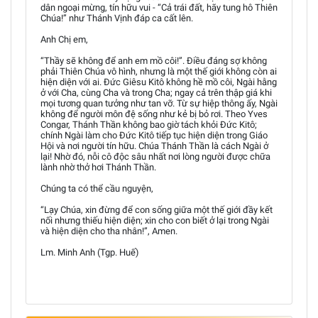
dân ngoại mừng, tín hữu vui - “Cả trái đất, hãy tung hô Thiên
Chúa!” như Thánh Vịnh đáp ca cất lên.
Anh Chị em,
“Thầy sẽ không để anh em mồ côi!”. Điều đáng sợ không
phải Thiên Chúa vô hình, nhưng là một thế giới không còn ai
hiện diện với ai. Đức Giêsu Kitô không hề mồ côi, Ngài hằng
ở với Cha, cùng Cha và trong Cha; ngay cả trên thập giá khi
mọi tương quan tưởng như tan vỡ. Từ sự hiệp thông ấy, Ngài
không để người môn đệ sống như kẻ bị bỏ rơi. Theo Yves
Congar, Thánh Thần không bao giờ tách khỏi Đức Kitô;
chính Ngài làm cho Đức Kitô tiếp tục hiện diện trong Giáo
Hội và nơi người tín hữu. Chúa Thánh Thần là cách Ngài ở
lại! Nhờ đó, nỗi cô độc sâu nhất nơi lòng người được chữa
lành nhờ thở hơi Thánh Thần.
Chúng ta có thể cầu nguyện,
“Lạy Chúa, xin đừng để con sống giữa một thế giới đầy kết
nối nhưng thiếu hiện diện; xin cho con biết ở lại trong Ngài
và hiện diện cho tha nhân!”, Amen.
Lm. Minh Anh (Tgp. Huế)