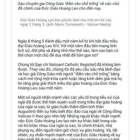
Sáu chuyên gia Công Giáo ‘điền vào chỗ trống’ về các chủ
đề chính của Đức Giáo Hoàng Leo cho đến nay.
Đức Giáo Hoàng Leo ban phước lành cho một em bé vào
ngày 2 tháng 5. (ảnh: Mario Tomassetti / Vatican Media)
Ngày 8 tháng 5 đánh dấu một năm kể từ khi bắt đầu triều
đại Giáo hoàng Leo XIV. Với một năm đầu tiên mang tính
lịch sử, đột phá và đáng nhớ như thế nào, làm sao bạn có
thể chọn một chủ đề duy nhất để tóm gọn nó?
Chúng tôi [
tạp chí Natioanl Catholic Register
] đã không làm
được. Thay vào đó, chúng tôi đã yêu cầu sáu nhà lãnh đạo
và học giả Công Giáo mỗi người “điền vào chỗ trống” bằng
cách mở rộng một khía cạnh hoặc lăng kính diễn giải mà họ
tin rằng giúp giải thích triều đại giáo hoàng của Đức Giáo
Hoàng Leo, sau một năm.
Một số người nhấn mạnh việc các yếu tố trong tiểu sử của
ngài đã được thể hiện xuyên suốt trong triều đại giáo hoàng
của ngài ra sao, từ giáo huấn thấm đẫm tinh thần
Augustinô đến sự hiểu biết độc đáo của ngài về Công đồng
Vatican II theo góc nhìn Mỹ. Những người khác nhấn mạnh
việc Đức Giáo Hoàng Leo tạo nên sự khác biệt trong các
vai trò khác nhau của ngài ra sao, từ chính khách, nhà
phụng vụ, đến người nắm giữ chức vụ giáo hoàng. Và, tất
nhiên, sự nhấn mạnh mạnh mẽ của Đức Giáo Hoàng về sự
hiệp nhất đã được nêu bật — cũng như những gì nó có thể