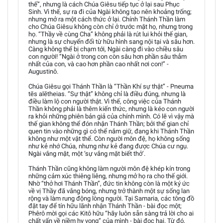
thế”, nhưng là cách Chúa Giêsu tiếp tục ở lại sau Phục
Sinh. Vì thế, sự ra đi của Ngài không tạo nên khoảng trống;
nhưng mở ra một cách thức ở lại. Chính Thánh Thần làm
cho Chúa Giêsu không còn chỉ ở trước mặt họ, nhưng trong
họ. “Thầy về cùng Cha” không phải là rút lui khỏi thế gian,
nhưng là sự chuyển đổi từ hữu hình sang nội tại và sâu hơn.
Càng không thể bị chạm tới, Ngài càng đi vào chiều sâu
con người! “Ngài ở trong con còn sâu hơn phần sâu thẳm
nhất của con, và cao hơn phần cao nhất nơi con!” -
Augustinô.
Chúa Giêsu gọi Thánh Thần là “Thần Khí sự thật” - Pneuma
tēs alētheias. “Sự thật” không chỉ là điều đúng, nhưng là
điều làm lộ con người thật. Vì thế, công việc của Thánh
Thần không phải là thêm kiến thức, nhưng là kéo con người
ra khỏi những phiên bản giả của chính mình. Có lẽ vì vậy mà
thế gian không thể đón nhận Thánh Thần; bởi thế gian chỉ
quen tin vào những gì có thể nắm giữ, đang khi Thánh Thần
không như một vật thể. Còn người môn đệ, họ không sống
như kẻ nhớ Chúa, nhưng như kẻ đang được Chúa cư ngụ.
Ngài vắng mặt, một ‘sự vắng mặt biết thở’.
Thánh Thần cũng không làm người môn đệ khép kín trong
những cảm xúc thiêng liêng, nhưng mở họ ra cho thế giới.
Nhờ “thở hơi Thánh Thần”, đức tin không còn là một ký ức
về vị Thầy đã vắng bóng, nhưng trở thành một sự sống lan
rộng và làm rung động lòng người. Tại Samaria, các tông đồ
đặt tay để tín hữu lãnh nhận Thánh Thần - bài đọc một;
Phêrô mời gọi các Kitô hữu “hãy luôn sẵn sàng trả lời cho ai
chất vấn về niềm hy vọng” của mình - bài đọc hai. Từ đó,