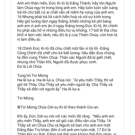
Anh em thân mến, Đức Ki-tô là Đấng Thánh, hãy tôn Người
làm Chúa ngự trị trong lòng anh em. Hãy luôn luôn sẵn sàng
trả lời cho bất cứ ai chất vấn về niềm hy vọng của anh em.
16 Nhưng phải trả lời cách hiền hoà và với sự kính trọng.
Hãy giữ lương tâm ngay thẳng, khiến những kẻ phỉ báng
anh em vì anh em ăn ở ngay thẳng trong Đức Ki-tô, thì chính
họ phải xấu hổ vì những điều họ vu khống, 17 bởi lẽ thà chịu
khổ vì làm việc lành, nếu đó là ý của Thiên Chúa, còn hơn là
vì làm điều ác.
18 Chính Đức Ki-tô đã chịu chết một lần vì tội lỗi -Đấng
Công Chính đã chết cho kẻ bất lương- hầu dẫn đưa chúng
ta đến cùng Thiên Chúa. Thân xác Người đã bị giết chết,
nhưng nhờ Thần Khí, Người đã được phục sinh.
Đó là Lời Chúa
Tung hô Tin Mừng
Ha-lê-lui-a. Ha-lê-lui-a. Chúa nói : “Ai yêu mến Thầy, thì sẽ
giữ lời Thầy. Cha Thầy sẽ yêu mến người ấy. Cha Thầy và
Thầy sẽ đến với người ấy.” Ha-lê-lui-a.
Tin Mừng
✠Tin Mừng Chúa Giê-su Ki-tô theo thánh Gio-an.
Khi ấy, Đức Giê-su nói với các môn đệ rằng : “Nếu anh em
yêu mến Thầy, anh em sẽ giữ các điều răn của Thầy. 16
Thầy sẽ xin Chúa Cha và Người sẽ ban cho anh em một
Đấng Bảo Trợ khác đến ở với anh em luôn mãi. 17 Đó là
Thần Khí sự thật, Đấng mà thế gian không thể đón nhận, vì