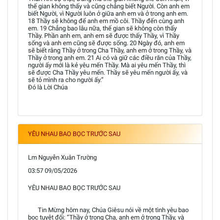
thế gian không thấy và cũng chẳng biết Người. Còn anh em
biết Người, vì Người luôn ở giữa anh em và ở trong anh em.
18 Thầy sẽ không để anh em mồ côi. Thầy đến cùng anh
em. 19 Chẳng bao lâu nữa, thế gian sẽ không còn thấy
Thầy. Phần anh em, anh em sẽ được thấy Thầy, vì Thầy
sống và anh em cũng sẽ được sống. 20 Ngày đó, anh em
sẽ biết rằng Thầy ở trong Cha Thầy, anh em ở trong Thầy, và
Thầy ở trong anh em. 21 Ai có và giữ các điều răn của Thầy,
người ấy mới là kẻ yêu mến Thầy. Mà ai yêu mến Thầy, thì
sẽ được Cha Thầy yêu mến. Thầy sẽ yêu mến người ấy, và
sẽ tỏ mình ra cho người ấy.”
Đó là Lời Chúa
YÊU NHAU BAO BỌC TRƯỚC SAU
Lm Nguyễn Xuân Trường
03:57 09/05/2026
YÊU NHAU BAO BỌC TRƯỚC SAU
Tin Mừng hôm nay, Chúa Giêsu nói về một tình yêu bao
bọc tuyệt đối: “Thầy ở trong Cha, anh em ở trong Thầy, và