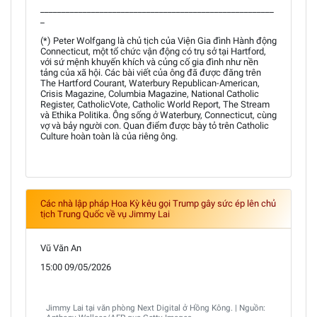
_______________________________________________________
_
(*) Peter Wolfgang là chủ tịch của Viện Gia đình Hành động
Connecticut, một tổ chức vận động có trụ sở tại Hartford,
với sứ mệnh khuyến khích và củng cố gia đình như nền
tảng của xã hội. Các bài viết của ông đã được đăng trên
The Hartford Courant, Waterbury Republican-American,
Crisis Magazine, Columbia Magazine, National Catholic
Register, CatholicVote, Catholic World Report, The Stream
và Ethika Politika. Ông sống ở Waterbury, Connecticut, cùng
vợ và bảy người con. Quan điểm được bày tỏ trên Catholic
Culture hoàn toàn là của riêng ông.
Các nhà lập pháp Hoa Kỳ kêu gọi Trump gây sức ép lên chủ
tịch Trung Quốc về vụ Jimmy Lai
Vũ Văn An
15:00 09/05/2026
Jimmy Lai tại văn phòng Next Digital ở Hồng Kông. | Nguồn: