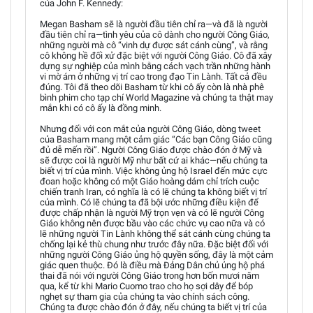
của John F. Kennedy:
Megan Basham sẽ là người đầu tiên chỉ ra—và đã là người
đầu tiên chỉ ra—tình yêu của cô dành cho người Công Giáo,
những người mà cô “vinh dự được sát cánh cùng”, và rằng
cô không hề đối xử đặc biệt với người Công Giáo. Cô đã xây
dựng sự nghiệp của mình bằng cách vạch trần những hành
vi mờ ám ở những vị trí cao trong đạo Tin Lành. Tất cả đều
đúng. Tôi đã theo dõi Basham từ khi cô ấy còn là nhà phê
bình phim cho tạp chí World Magazine và chúng ta thật may
mắn khi có cô ấy là đồng minh.
Nhưng đối với con mắt của người Công Giáo, dòng tweet
của Basham mang một cảm giác “Các bạn Công Giáo cũng
đủ dễ mến rồi”. Người Công Giáo được chào đón ở Mỹ và
sẽ được coi là người Mỹ như bất cứ ai khác—nếu chúng ta
biết vị trí của mình. Việc không ủng hộ Israel đến mức cực
đoan hoặc không có một Giáo hoàng dám chỉ trích cuộc
chiến tranh Iran, có nghĩa là có lẽ chúng ta không biết vị trí
của mình. Có lẽ chúng ta đã bội ước những điều kiện để
được chấp nhận là người Mỹ trọn vẹn và có lẽ người Công
Giáo không nên được bầu vào các chức vụ cao nữa và có
lẽ những người Tin Lành không thể sát cánh cùng chúng ta
chống lại kẻ thù chung như trước đây nữa. Đặc biệt đối với
những người Công Giáo ủng hộ quyền sống, đây là một cảm
giác quen thuộc. Đó là điều mà Đảng Dân chủ ủng hộ phá
thai đã nói với người Công Giáo trong hơn bốn mươi năm
qua, kể từ khi Mario Cuomo trao cho họ sợi dây để bóp
nghẹt sự tham gia của chúng ta vào chính sách công.
Chúng ta được chào đón ở đây, nếu chúng ta biết vị trí của