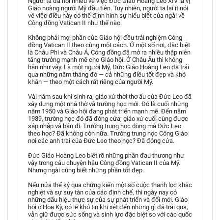
Người ta đã nói nhiều về việc Đức Giáo Hoàng Leo XIV là vị
Giáo hoàng người Mỹ đầu tiên. Tuy nhiên, người ta lại ít nói
về việc điều này có thể định hình sự hiểu biết của ngài về
Công đồng Vatican II như thế nào.
Không phải mọi phần của Giáo hội đều trải nghiệm Công
đồng Vatican II theo cùng một cách. Ở một số nơi, đặc biệt
là Châu Phi và Châu Á, Công đồng đã mở ra nhiều thập niên
tăng trưởng mạnh mẽ cho Giáo hội. Ở Châu Âu thì không
hẳn như vậy. Là một người Mỹ, Đức Giáo Hoàng Leo đã trải
qua những năm tháng đó — cả những điều tốt đẹp và khó
khăn — theo một cách rất riêng của người Mỹ.
Vài năm sau khi sinh ra, giáo xứ thời thơ ấu của Đức Leo đã
xây dựng một nhà thờ và trường học mới. Đó là cuối những
năm 1950 và Giáo hội đang phát triển mạnh mẽ. Đến năm
1989, trường học đó đã đóng cửa; giáo xứ cuối cùng được
sáp nhập và bán đi. Trường trung học dòng mà Đức Leo
theo học? Đã không còn nữa. Trường trung học Công Giáo
nơi các anh trai của Đức Leo theo học? Đã đóng cửa.
Đức Giáo Hoàng Leo biết rõ những phần đau thương như
vậy trong câu chuyện hậu Công đồng Vatican II của Mỹ.
Nhưng ngài cũng biết những phần tốt đẹp.
Nếu nửa thế kỷ qua chứng kiến một số cuộc thanh lọc khắc
nghiệt và sự suy tàn của các định chế, thì ngày nay có
những dấu hiệu thực sự của sự phát triển và đổi mới. Giáo
hội ở Hoa Kỳ, có lẽ khó tin khi xét đến những gì đã trải qua,
vẫn giữ được sức sống và sinh lực đặc biệt so với các quốc