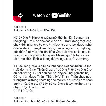
Bài đọc 1
Bài trích sách Công vụ Tông Đồ.
Hồi ấy, ông Phi-líp-phê xuống một thành miền Sa-ma-ri và
rao giảng Đức Ki-tô cho dân cư ở đó. 6 Đám đông một lòng
chú ý đến những điều ông Phi-líp-phê giảng, bởi được nghe
đồn và được chứng kiến những dấu lạ ông làm. 7 Thật vậy,
các thần ô uế vừa kêu lớn tiếng vừa xuất khỏi nhiều người
trong số những kẻ bị chúng ám. Nhiều người tê bại và tàn
tật được chữa lành. 8 Trong thành, người ta rất vui mừng.
14 Các Tông Đồ ở Giê-ru-sa-lem nghe biết dân miền Sa-ma-
ri đã đón nhận lời Thiên Chúa, thì cử ông Phê-rô và ông Gio-
an đến với họ. 15 Khi đến nơi, hai ông cầu nguyện cho họ,
để họ nhận được Thánh Thần. 16 Vì Thánh Thần chưa ngự
xuống một ai trong nhóm họ : họ mới chỉ chịu phép rửa nhân
danh Chúa Giê-su. 17 Bấy giờ hai ông đặt tay trên họ, và họ
nhận được Thánh Thần.
Đó là Lời Chúa
Bài đọc 2
Bài trích thư thứ nhất của thánh Phê-rô tông đồ.