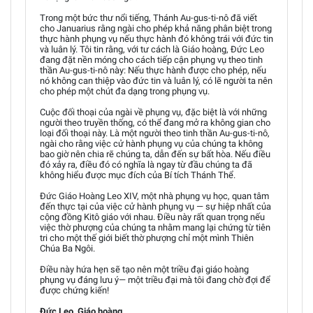
Trong một bức thư nổi tiếng, Thánh Au-gus-ti-nô đã viết
cho Januarius rằng ngài cho phép khả năng phân biệt trong
thực hành phụng vụ nếu thực hành đó không trái với đức tin
và luân lý. Tôi tin rằng, với tư cách là Giáo hoàng, Đức Leo
đang đặt nền móng cho cách tiếp cận phụng vụ theo tinh
thần Au-gus-ti-nô này: Nếu thực hành được cho phép, nếu
nó không can thiệp vào đức tin và luân lý, có lẽ người ta nên
cho phép một chút đa dạng trong phụng vụ.
Cuộc đối thoại của ngài về phụng vụ, đặc biệt là với những
người theo truyền thống, có thể đang mở ra không gian cho
loại đối thoại này. Là một người theo tinh thần Au-gus-ti-nô,
ngài cho rằng việc cử hành phụng vụ của chúng ta không
bao giờ nên chia rẽ chúng ta, dẫn đến sự bất hòa. Nếu điều
đó xảy ra, điều đó có nghĩa là ngay từ đầu chúng ta đã
không hiểu được mục đích của Bí tích Thánh Thể.
Đức Giáo Hoàng Leo XIV, một nhà phụng vụ học, quan tâm
đến thực tại của việc cử hành phụng vụ — sự hiệp nhất của
cộng đồng Kitô giáo với nhau. Điều này rất quan trọng nếu
việc thờ phượng của chúng ta nhằm mang lại chứng từ tiên
tri cho một thế giới biết thờ phượng chỉ một mình Thiên
Chúa Ba Ngôi.
Điều này hứa hẹn sẽ tạo nên một triều đại giáo hoàng
phụng vụ đáng lưu ý— một triều đại mà tôi đang chờ đợi để
được chứng kiến!
Đức Leo, Giáo hoàng