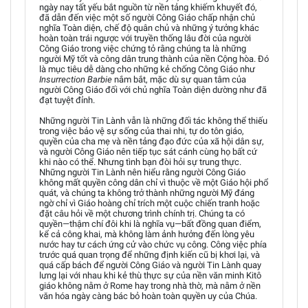
ngày nay tất yếu bắt nguồn từ nền tảng khiếm khuyết đó,
đã dẫn đến việc một số người Công Giáo chấp nhận chủ
nghĩa Toàn diện, chế độ quân chủ và những ý tưởng khác
hoàn toàn trái ngược với truyền thống lâu đời của người
Công Giáo trong việc chứng tỏ rằng chúng ta là những
người Mỹ tốt và công dân trung thành của nền Cộng hòa. Đó
là mục tiêu dễ dàng cho những kẻ chống Công Giáo như
Insurrection Barbie
nắm bắt, mặc dù sự quan tâm của
người Công Giáo đối với chủ nghĩa Toàn diện dường như đã
đạt tuyệt đỉnh.
Những người Tin Lành vẫn là những đối tác không thể thiếu
trong việc bảo vệ sự sống của thai nhi, tự do tôn giáo,
quyền của cha mẹ và nền tảng đạo đức của xã hội dân sự,
và người Công Giáo nên tiếp tục sát cánh cùng họ bất cứ
khi nào có thể. Nhưng tình bạn đòi hỏi sự trung thực.
Những người Tin Lành nên hiểu rằng người Công Giáo
không mất quyền công dân chỉ vì thuộc về một Giáo hội phổ
quát, và chúng ta không trở thành những người Mỹ đáng
ngờ chỉ vì Giáo hoàng chỉ trích một cuộc chiến tranh hoặc
đặt câu hỏi về một chương trình chính trị. Chúng ta có
quyền—thậm chí đôi khi là nghĩa vụ—bất đồng quan điểm,
kể cả công khai, mà không làm ảnh hưởng đến lòng yêu
nước hay tư cách ứng cử vào chức vụ công. Công việc phía
trước quá quan trọng để những định kiến cũ bị khơi lại, và
quá cấp bách để người Công Giáo và người Tin Lành quay
lưng lại với nhau khi kẻ thù thực sự của nền văn minh Kitô
giáo không nằm ở Rome hay trong nhà thờ, mà nằm ở nền
văn hóa ngày càng bác bỏ hoàn toàn quyền uy của Chúa.