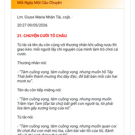
Mỗi Ngày Một Câu Chuyện
Lm. Giuse Maria Nhân Tài, csjb. ·
20:27 09/05/2026
21. CHUYỆN CƯỜI TÔ CHÂU
Tú tài và tên du côn cùng với thương nhân khi uống rượu thì
giao kèo: mỗi người lấy chí nguyện của mình làm trò chơi cá
cược.
Thương nhân nói:
- “Tâm cuồng vọng, tâm cuồng vọng, nhưng muốn hồ Tây
Thái biến thành muông thú dày đặc, để bắt bán mỗi cân hai
mươi xu”.
Tên du côn tiếp miệng nói:
- “Tâm cuồng vọng, tâm cuồng vọng, nhưng mong muốn
Trầm Vạn Tam (đại tài chủ) bắt giết con người ta, tôi phải
lừa làm gãy xương lưng của nó”.
Tú tài nói:
- “Tâm cuồng vọng, tâm cuồng vọng, nhưng muốn quan coi
thi chợt đui con mắt mù lòa, cầm bài văn tồi của tôi, đánh