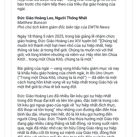
báo trước cho năm tiếp theo của triều đại giáo hoàng của
ngài.
Đức Giáo Hoàng Leo, Người Thống Nhất
Matthew Bunson
Phó chủ tịch kiêm giám đốc biên tập của EWTN News
Ngày 18 tháng 5 năm 2025, trong bài giảng lễ nhậm chức
giáo hoàng, Đức Giáo Hoàng Leo XIV tuyên bố: “[Chúng ta]
muốn trở thành một hạt men nhỏ của sự hiệp nhất, hiệp
thông và bác ái trong thế giới. Chúng ta muốn nói với thế
giới, với lòng khiêm nhường và niềm vui: Hãy nhìn lên Chúa
Kitô!... trong một Chúa Kitô, chúng ta là một.”
Bài giảng của ngài — vang vọng khẩu hiệu giám mục và nay
là khẩu hiệu giáo hoàng của chính ngài,
In Illo Uno Unum
(“Trong một Chúa Kitô, chúng ta là một”) — đã diễn tả một
cách hùng hồn khát vọng về sự hiệp nhất trong Giáo hội và
một thế giới bị chia rẽ bởi xung đột.
Đức Giáo Hoàng Leo đã nhiều lần kêu gọi sự hiệp nhất
trong đối thoại đại kết và liên tôn giáo, đặc biệt là trong các
lời kêu gọi ngoại giao của ngài về “sự hiệp nhất đích thực,
đối thoại và tôn trọng” như những con đường dẫn đến hòa
bình lâu dài, nhưng trên hết, đó là lời kêu gọi hướng đến
người Công Giáo. Đức Thánh Cha thừa hưởng một Giáo Hội
đang gặp nhiều căng thẳng và bất đồng, và trong suốt năm
qua, ngài đã nhắc nhở các tín hữu Công Giáo rằng sự hiệp
nhất là điều cốt lõi trong sứ mệnh của Giáo Hội, đồng thời