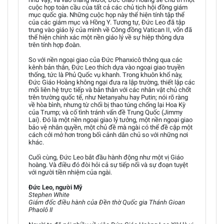
cuộc họp toàn cầu của tất cả các chủ tịch hội đồng giám
mục quốc gia. Những cuộc họp này thể hiện tính tập thể
của các giám mục và Hồng Y. Tương tự, Đức Leo đã tập
trung vào giáo lý của mình về Công đồng Vatican II, vốn đã
thể hiện chính xác một nền giáo lý về sự hiệp thông dựa
trên tính hợp đoàn.
So với nền ngoại giao của Đức Phanxicô thông qua các
kênh bản thân, Đức Leo thích dựa vào ngoại giao truyền
thống, tức là Phủ Quốc vụ khanh. Trong khuôn khổ này,
Đức Giáo Hoàng không ngại đưa ra lập trường, thiết lập các
mối liên hệ trực tiếp và bản thân với các nhân vật chủ chốt
trên trường quốc tế, như Netanyahu hay Putin; nói rõ ràng
về hòa bình, nhưng từ chối bị thao túng chống lại Hoa Kỳ
của Trump; và cố tình tránh vấn đề Trung Quốc (Jimmy
Lai). Đó là một nền ngoại giao lý tưởng, một nền ngoại giao
bảo vệ nhân quyền, một chủ đề mà ngài có thể đề cập một
cách cởi mở hơn trong bối cảnh dân chủ so với những nơi
khác.
Cuối cùng, Đức Leo bắt đầu hành động như một vị Giáo
hoàng. Và điều đó đòi hỏi cả sự tiếp nối và sự đoạn tuyệt
với người tiền nhiệm của ngài.
Đức Leo, người Mỹ
Stephen White
Giám đốc điều hành của Đền thờ Quốc gia Thánh Gioan
Phaolô II