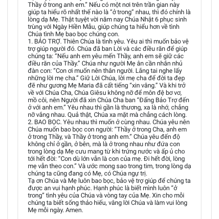
Thầy ở trong anh em.” Nếu có một nơi trên trần gian này
giúp ta hiểu rõ nhất thế nào là “ở trong” nhau, thì đó chính là
lòng dạ Mẹ. Thật tuyệt vời năm nay Chúa Nhật 6 phục sinh
trùng với Ngày Hiền Mẫu, giúp chúng ta hiểu hơn về tình
Chúa tình Mẹ bao bọc chúng con.
1. BẢO TRỢ. Thiên Chúa là tình yêu. Yêu ai thì muốn bảo vệ
trợ giúp người đó. Chúa đã ban Lời và các điều răn để giúp
chúng ta: “Nếu anh em yêu mến Thầy, anh em sẽ giữ các
điều răn của Thầy.” Chúa như người Mẹ ân cần nhắn nhủ
đàn con: “Con ơi muốn nên thân người. Lắng tai nghe lấy
những lời mẹ cha.” Giữ Lời Chúa, lời mẹ cha để đời ta đẹp
đẽ như gương Mẹ Maria đã cất tiếng “xin vâng.” Và khi trở
về với Chúa Cha, Chúa Giêsu không nỡ để môn đệ bơ vơ,
mồ côi, nên Người đã xin Chúa Cha ban “Đấng Bảo Trợ đến
ở với anh em.” Yêu nhau thì gần là thương, xa là nhớ, chẳng
nỡ vắng nhau. Quả thật, Chúa xa mặt mà chẳng cách lòng.
2. BAO BỌC. Yêu nhau thì muốn ở cùng nhau. Chúa yêu nên
Chúa muốn bao bọc con người: “Thầy ở trong Cha, anh em
ở trong Thầy, và Thầy ở trong anh em.” Chúa yêu đến độ
không chỉ ở gần, ở bên, mà là ở trong nhau như đứa con
trong lòng dạ Mẹ cưu mang từ khi trứng nước và ấp ủ cho
tới hết đời: “Con dù lớn vẫn là con của mẹ. Đi hết đời, lòng
mẹ vẫn theo con.” Và ước mong sao trong tim, trong lòng dạ
chúng ta cũng đang có Mẹ, có Chúa ngự trị.
Tạ ơn Chúa và Mẹ luôn bao bọc, bảo vệ trợ giúp để chúng ta
được an vui hạnh phúc. Hạnh phúc là biết mình luôn “ở
trong” tình yêu của Chúa và vòng tay của Mẹ. Xin cho mỗi
chúng ta biết sống thảo hiếu, vâng lời Chúa và làm vui lòng
Mẹ mỗi ngày. Amen.