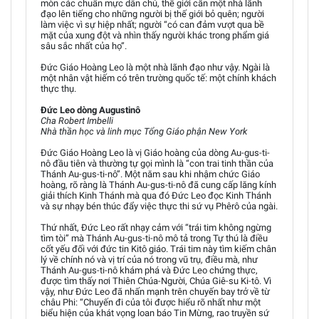
mòn các chuẩn mực dân chủ, thế giới cần một nhà lãnh
đạo lên tiếng cho những người bị thế giới bỏ quên; người
làm việc vì sự hiệp nhất; người “có can đảm vượt qua bề
mặt của xung đột và nhìn thấy người khác trong phẩm giá
sâu sắc nhất của họ”.
Đức Giáo Hoàng Leo là một nhà lãnh đạo như vậy. Ngài là
một nhân vật hiếm có trên trường quốc tế: một chính khách
thực thụ.
Đức Leo dòng Augustinô
Cha Robert Imbelli
Nhà thần học và linh mục Tổng Giáo phận New York
Đức Giáo Hoàng Leo là vị Giáo hoàng của dòng Au-gus-ti-
nô đầu tiên và thường tự gọi mình là “con trai tinh thần của
Thánh Au-gus-ti-nô”. Một năm sau khi nhậm chức Giáo
hoàng, rõ ràng là Thánh Au-gus-ti-nô đã cung cấp lăng kính
giải thích Kinh Thánh mà qua đó Đức Leo đọc Kinh Thánh
và sự nhạy bén thúc đẩy việc thực thi sứ vụ Phêrô của ngài.
Thứ nhất, Đức Leo rất nhạy cảm với “trái tim không ngừng
tìm tòi” mà Thánh Au-gus-ti-nô mô tả trong Tự thú là điều
cốt yếu đối với đức tin Kitô giáo. Trái tim này tìm kiếm chân
lý về chính nó và vị trí của nó trong vũ trụ, điều mà, như
Thánh Au-gus-ti-nô khám phá và Đức Leo chứng thực,
được tìm thấy nơi Thiên Chúa-Người, Chúa Giê-su Ki-tô. Vì
vậy, như Đức Leo đã nhấn mạnh trên chuyến bay trở về từ
châu Phi: “Chuyến đi của tôi được hiểu rõ nhất như một
biểu hiện của khát vọng loan báo Tin Mừng, rao truyền sứ