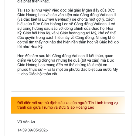
gia phát triển khác.
Tại sao lại như vậy? Việc đọc bài giáo lý gần đây của Đức
Giáo Hoàng Leo về các văn kiện của Công đồng Vatican II
(và đặc biệt là
Lumen Gentium
) sẽ cho ta một gợi ý. Cách
hiểu của Đức Giáo Hoàng Leo về Công đồng Vatican II có
sự cộng hưởng sâu sắc với dòng chính của Giáo hội Hoa
Kỳ. Giáo hội Hoa Kỳ, và vị Giáo hoàng người Mỹ, khó có thể
độc quyền trong cách hiểu này về Công đồng. Nhưng khó
có thể tìm thấy nơi nào thể hiện nền thần học về Giáo hội đó
tốt như Hoa Kỳ.
Hơn 60 năm sau khi Công đồng Vatican II kết thúc, quan
điểm về Công đồng và những hệ quả (tốt và xấu) mà Đức
Giáo Hoàng Leo mang đến có thể chứng tỏ là một ơn
phước thực sự — và là một ơn phước đặc biệt của nước Mỹ
— cho Giáo hội toàn cầu.
Đối diện với sự thù địch sâu xa của người Tin Lành trong vụ
tranh cãi giữa Trump và Đức Giáo Hoàng Leo
Vũ Văn An
14:39 09/05/2026