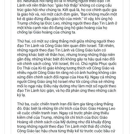
đó. Neuhaus nói rằng đó là vì những người theo đạo Tin
Lành với nền thần học "giáo hội thấp" không có cùng cấu
trúc giáo hội như chúng ta. Kết quả là, họ coi chính quốc gia
là giáo hội và, nói một cách đơn giản, "Bạn không muốn một
kẻ dị giáo đứng đầu giáo hội của mình." Vì vậy, khi ủng hộ
Trump chống lại Đức Leo, những người theo đạo Tin Lành ở
một khía cạnh nào đó đang ủng hộ giáo hoàng của họ
chống lại Giáo hoàng của chúng ta.
Thứ hai, có một sự căng thẳng mới giữa những người theo
đạo Tin Lành và Công Giáo liên quan đến Israel. Tất nhiên,
những người theo đạo Tin Lành và Công Giáo luôn có
những khác biệt về thần học, nhưng trong những thập niên
gần đây, những khác biệt đó không gây ra hậu quả nào đối
với chính sách công. Với Israel, thì có. Chủ nghĩa Phục quốc
Do Thái của Ki-tô giáo không tương thích với Công Giáo và
nhiều người Công Giáo tin rằng nó có ảnh hưởng không cân
xứng đến chính sách đối ngoại của Hoa Kỳ. Ngay cả những
người Công Giáo ủng hộ Israel như tôi cũng chia sẻ những
mối lo ngại này. Điều này dường như làm một số người theo
đạo Tin Lành tức giận, và họ đã phản ứng theo những cách
kỳ lạ.
Thứ ba, cuộc chiến tranh Iran đã làm gia tăng căng thẳng
đó. Đặc biệt là những lời chỉ trích của Đức Giáo Hoàng Leo
về cuộc chiến tranh Iran. Ngay cả trước phản ứng thiếu
kiềm chế của Trump, những lời chỉ trích của Đức Giáo
Hoàng về chính sách của Mỹ dường như đã khuấy động
trong những người theo đạo Tin Lành một thái độ chống
Công Giáo lạc hậu chưa từng thấy kể từ trước cuộc bầu cử