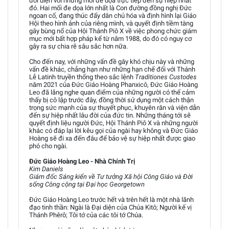
đối diện với những mối đe dọa trực tiếp đến sự hiệp nhất
đó. Hai mối đe dọa lớn nhất là Con đường đồng nghị Đức
ngoan cố, đang thúc đẩy dân chủ hóa và định hình lại Giáo
Hội theo hình ảnh của riêng mình, và quyết định tiềm tàng
gây bùng nổ của Hội Thánh Piô X về việc phong chức giám
mục mới bất hợp pháp kể từ năm 1988, do đó có nguy cơ
gây ra sự chia rẽ sâu sắc hơn nữa.
Cho đến nay, với những vấn đề gây khó chịu này và những
vấn đề khác, chẳng hạn như những hạn chế đối với Thánh
Lễ Latinh truyền thống theo sắc lệnh
Traditiones Custodes
năm 2021 của Đức Giáo Hoàng Phanxicô, Đức Giáo Hoàng
Leo đã lắng nghe quan điểm của những người có thể cảm
thấy bị cô lập trước đây, đồng thời sử dụng một cách thận
trọng sức mạnh của sự thuyết phục, khuyên răn và viện dẫn
đến sự hiệp nhất lâu đời của đức tin. Những tháng tới sẽ
quyết định liệu người Đức, Hội Thánh Piô X và những người
khác có đáp lại lời kêu gọi của ngài hay không và Đức Giáo
Hoàng sẽ đi xa đến đâu để bảo vệ sự hiệp nhất được giao
phó cho ngài.
Đức Giáo Hoàng Leo - Nhà Chính Trị
Kim Daniels
Giám đốc Sáng kiến về Tư tưởng Xã hội Công Giáo và Đời
sống Công cộng tại Đại học Georgetown
Đức Giáo Hoàng Leo trước hết và trên hết là một nhà lãnh
đạo tinh thần: Ngài là Đại diện của Chúa Kitô; Người kế vị
Thánh Phêrô; Tôi tớ của các tôi tớ Chúa.