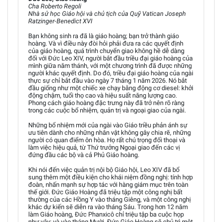
Cha Roberto Regoli
Nhà sử học Giáo hội và chủ tịch của Quỹ Vatican Joseph
Ratzinger-Benedict XVI
Bạn không sinh ra đã là giáo hoàng; bạn trở thành giáo
hoàng. Và vì điều này đòi hỏi phải đưa ra các quyết định
của giáo hoàng, quá trình chuyển giao không hề dễ dàng
đối với Đức Leo XIV, người bắt đầu triều đại giáo hoàng của
mình giữa năm thánh, với một chương trình đã được những
người khác quyết định. Do đó, triều đại giáo hoàng của ngài
thực sự chỉ bắt đầu vào ngày 7 tháng 1 năm 2026. Nó bắt
đầu giống như một chiếc xe chạy bằng động cơ diesel: khởi
động chậm, tuổi thọ cao và hiệu suất năng lượng cao.
Phong cách giáo hoàng đặc trưng này đã trở nên rõ ràng
trong các cuộc bổ nhiệm, quản trị và ngoại giao của ngài.
Những bổ nhiệm mới của ngài vào Giáo triều phản ánh sự
ưu tiên dành cho những nhân vật không gây chia rẽ, những
người có quan điểm ôn hòa. Họ rất chú trọng đối thoại và
làm việc hiệu quả, từ Thứ trưởng Ngoại giao đến các vị
đứng đầu các bộ và cả Phủ Giáo hoàng.
Khi nói đến việc quản trị nội bộ Giáo hội, Leo XIV đã bổ
sung thêm một điều kiện cho khái niệm đồng nghị: tính hợp
đoàn, nhấn mạnh sự hợp tác với hàng giám mục trên toàn
thế giới. Đức Giáo Hoàng đã triệu tập một công nghị bất
thường của các Hồng Y vào tháng Giêng, và một công nghị
khác dự kiến sẽ diễn ra vào tháng Sáu. Trong hơn 12 năm
làm Giáo hoàng, Đức Phanxicô chỉ triệu tập ba cuộc họp
như vậy; và vào tháng Mười, Đức Giáo Hoàng sẽ chủ trì một