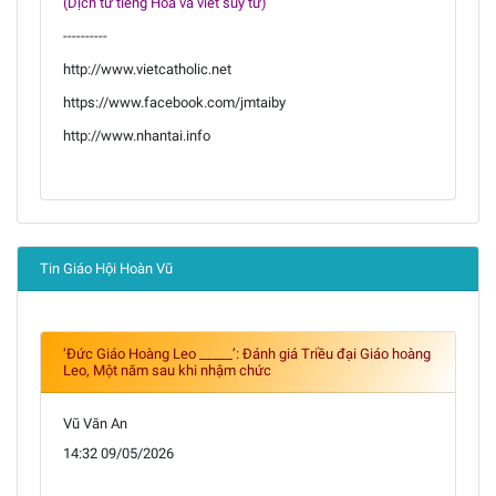
(Dịch từ tiếng Hoa và viết suy tư)
----------
http://www.vietcatholic.net
https://www.facebook.com/jmtaiby
http://www.nhantai.info
Tin Giáo Hội Hoàn Vũ
‘Đức Giáo Hoàng Leo _____’: Đánh giá Triều đại Giáo hoàng
Leo, Một năm sau khi nhậm chức
Vũ Văn An
14:32 09/05/2026