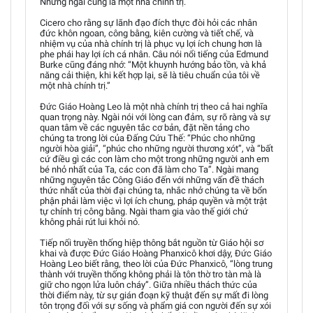
Nhưng ngài cũng là một nhà chính trị.
Cicero cho rằng sự lãnh đạo đích thực đòi hỏi các nhân
đức khôn ngoan, công bằng, kiên cường và tiết chế, và
nhiệm vụ của nhà chính trị là phục vụ lợi ích chung hơn là
phe phái hay lợi ích cá nhân. Câu nói nổi tiếng của Edmund
Burke cũng đáng nhớ: “Một khuynh hướng bảo tồn, và khả
năng cải thiện, khi kết hợp lại, sẽ là tiêu chuẩn của tôi về
một nhà chính trị.”
Đức Giáo Hoàng Leo là một nhà chính trị theo cả hai nghĩa
quan trọng này. Ngài nói với lòng can đảm, sự rõ ràng và sự
quan tâm về các nguyên tắc cơ bản, đặt nền tảng cho
chúng ta trong lời của Đấng Cứu Thế: “Phúc cho những
người hòa giải”, “phúc cho những người thương xót”, và “bất
cứ điều gì các con làm cho một trong những người anh em
bé nhỏ nhất của Ta, các con đã làm cho Ta”. Ngài mang
những nguyên tắc Công Giáo đến với những vấn đề thách
thức nhất của thời đại chúng ta, nhắc nhở chúng ta về bổn
phận phải làm việc vì lợi ích chung, pháp quyền và một trật
tự chính trị công bằng. Ngài tham gia vào thế giới chứ
không phải rút lui khỏi nó.
Tiếp nối truyền thống hiệp thông bắt nguồn từ Giáo hội sơ
khai và được Đức Giáo Hoàng Phanxicô khơi dậy, Đức Giáo
Hoàng Leo biết rằng, theo lời của Đức Phanxicô, “lòng trung
thành với truyền thống không phải là tôn thờ tro tàn mà là
giữ cho ngọn lửa luôn cháy”. Giữa nhiều thách thức của
thời điểm này, từ sự gián đoạn kỹ thuật đến sự mất đi lòng
tôn trọng đối với sự sống và phẩm giá con người đến sự xói