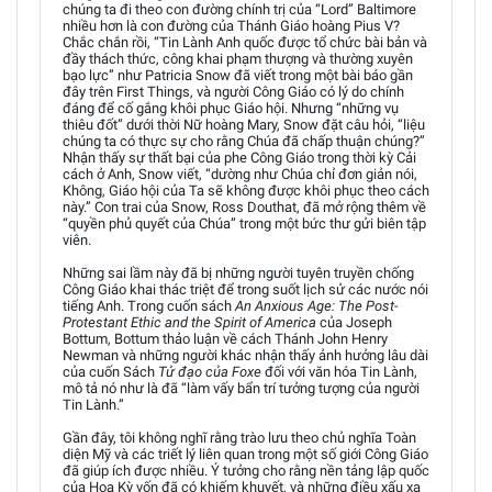
chúng ta đi theo con đường chính trị của “Lord” Baltimore
nhiều hơn là con đường của Thánh Giáo hoàng Pius V?
Chắc chắn rồi, “Tin Lành Anh quốc được tổ chức bài bản và
đầy thách thức, công khai phạm thượng và thường xuyên
bạo lực” như Patricia Snow đã viết trong một bài báo gần
đây trên First Things, và người Công Giáo có lý do chính
đáng để cố gắng khôi phục Giáo hội. Nhưng “những vụ
thiêu đốt” dưới thời Nữ hoàng Mary, Snow đặt câu hỏi, “liệu
chúng ta có thực sự cho rằng Chúa đã chấp thuận chúng?”
Nhận thấy sự thất bại của phe Công Giáo trong thời kỳ Cải
cách ở Anh, Snow viết, “dường như Chúa chỉ đơn giản nói,
Không, Giáo hội của Ta sẽ không được khôi phục theo cách
này.” Con trai của Snow, Ross Douthat, đã mở rộng thêm về
“quyền phủ quyết của Chúa” trong một bức thư gửi biên tập
viên.
Những sai lầm này đã bị những người tuyên truyền chống
Công Giáo khai thác triệt để trong suốt lịch sử các nước nói
tiếng Anh. Trong cuốn sách
An Anxious Age: The Post-
Protestant Ethic and the Spirit of America
của Joseph
Bottum, Bottum thảo luận về cách Thánh John Henry
Newman và những người khác nhận thấy ảnh hưởng lâu dài
của cuốn Sách
Tử đạo của Foxe
đối với văn hóa Tin Lành,
mô tả nó như là đã “làm vấy bẩn trí tưởng tượng của người
Tin Lành.”
Gần đây, tôi không nghĩ rằng trào lưu theo chủ nghĩa Toàn
diện Mỹ và các triết lý liên quan trong một số giới Công Giáo
đã giúp ích được nhiều. Ý tưởng cho rằng nền tảng lập quốc
của Hoa Kỳ vốn đã có khiếm khuyết, và những điều xấu xa