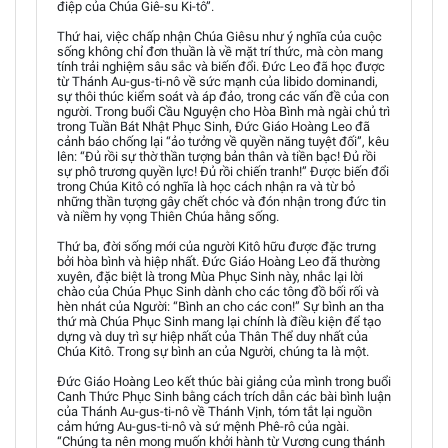
điệp của Chúa Giê-su Ki-tô”.
Thứ hai, việc chấp nhận Chúa Giêsu như ý nghĩa của cuộc
sống không chỉ đơn thuần là về mặt trí thức, mà còn mang
tính trải nghiệm sâu sắc và biến đổi. Đức Leo đã học được
từ Thánh Au-gus-ti-nô về sức mạnh của libido dominandi,
sự thôi thúc kiểm soát và áp đảo, trong các vấn đề của con
người. Trong buổi Cầu Nguyện cho Hòa Bình mà ngài chủ trì
trong Tuần Bát Nhật Phục Sinh, Đức Giáo Hoàng Leo đã
cảnh báo chống lại “ảo tưởng về quyền năng tuyệt đối”, kêu
lên: “Đủ rồi sự thờ thần tượng bản thân và tiền bạc! Đủ rồi
sự phô trương quyền lực! Đủ rồi chiến tranh!” Được biến đổi
trong Chúa Kitô có nghĩa là học cách nhận ra và từ bỏ
những thần tượng gây chết chóc và đón nhận trong đức tin
và niềm hy vọng Thiên Chúa hằng sống.
Thứ ba, đời sống mới của người Kitô hữu được đặc trưng
bởi hòa bình và hiệp nhất. Đức Giáo Hoàng Leo đã thường
xuyên, đặc biệt là trong Mùa Phục Sinh này, nhắc lại lời
chào của Chúa Phục Sinh dành cho các tông đồ bối rối và
hèn nhát của Người: “Bình an cho các con!” Sự bình an tha
thứ mà Chúa Phục Sinh mang lại chính là điều kiện để tạo
dựng và duy trì sự hiệp nhất của Thân Thể duy nhất của
Chúa Kitô. Trong sự bình an của Người, chúng ta là một.
Đức Giáo Hoàng Leo kết thúc bài giảng của mình trong buổi
Canh Thức Phục Sinh bằng cách trích dẫn các bài bình luận
của Thánh Au-gus-ti-nô về Thánh Vịnh, tóm tắt lại nguồn
cảm hứng Au-gus-ti-nô và sứ mệnh Phê-rô của ngài.
“Chúng ta nên mong muốn khởi hành từ Vương cung thánh