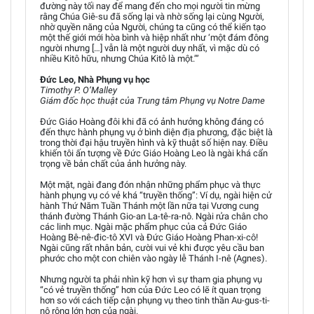
đường này tối nay để mang đến cho mọi người tin mừng
rằng Chúa Giê-su đã sống lại và nhờ sống lại cùng Người,
nhờ quyền năng của Người, chúng ta cũng có thể kiến tạo
một thế giới mới hòa bình và hiệp nhất như ‘một đám đông
người nhưng […] vẫn là một người duy nhất, vì mặc dù có
nhiều Kitô hữu, nhưng Chúa Kitô là một.’”
Đức Leo, Nhà Phụng vụ học
Timothy P. O’Malley
Giám đốc học thuật của Trung tâm Phụng vụ Notre Dame
Đức Giáo Hoàng đôi khi đã có ảnh hưởng không đáng có
đến thực hành phụng vụ ở bình diện địa phương, đặc biệt là
trong thời đại hậu truyền hình và kỹ thuật số hiện nay. Điều
khiến tôi ấn tượng về Đức Giáo Hoàng Leo là ngài khá cẩn
trọng về bản chất của ảnh hưởng này.
Một mặt, ngài đang đón nhận những phẩm phục và thực
hành phụng vụ có vẻ khá “truyền thống”: Ví dụ, ngài hiện cử
hành Thứ Năm Tuần Thánh một lần nữa tại Vương cung
thánh đường Thánh Gio-an La-tê-ra-nô. Ngài rửa chân cho
các linh mục. Ngài mặc phẩm phục của cả Đức Giáo
Hoàng Bê-nê-đic-tô XVI và Đức Giáo Hoàng Phan-xi-cô!
Ngài cũng rất nhân bản, cười vui vẻ khi được yêu cầu ban
phước cho một con chiên vào ngày lễ Thánh I-nê (Agnes).
Nhưng người ta phải nhìn kỹ hơn vì sự tham gia phụng vụ
“có vẻ truyền thống” hơn của Đức Leo có lẽ ít quan trọng
hơn so với cách tiếp cận phụng vụ theo tinh thần Au-gus-ti-
nô rộng lớn hơn của ngài.