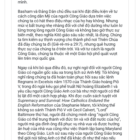
mình.
Basham và Đảng Dân chủ đều sai khi đặt điều kiện về tư
cách công dân Mỹ của người Công Giáo dựa trên việc
chúng ta có hát theo điệu nhạc của họ hay không. Nhưng
mùi vị bất trung nhẹ nhàng đối với chế độ dường như luôn lơ
lửng trong lòng người Công Giáo và không bao giờ thực sự
biến mất, theo nghĩa Kitô giáo sâu sắc nhất, là đúng. Chúng
ta tìm kiếm sự thịnh vượng cho thành phố nơi Thiên Chúa
đã đày chúng ta đi (Giê-rê-mi-a 29:7), nhưng quê hương
thực sự của chúng ta ở trên trời. Và với tư cách là người
Công Giáo, chúng ta thuộc về một Giáo hội phổ quát vượt
lên trên mọi quốc gia.
Ngay cả khi bỏ qua điều đó, sự nghi ngờ đối với người Công
Giáo có nguồn gốc sâu xa trong lịch sử Anh-Mỹ. Tôi không
nghĩ rằng chúng ta đã hoàn toàn phục hồi sau sắc lệnh
Regnans in Excelsis năm 1570 của Thánh Giáo hoàng Piô
V, trong đó ngài kêu gọi phế truất Nữ hoàng Elizabeth I và
yêu cầu người Công Giáo Anh coi bà như một người có thể
bị lật đổ một cách hợp pháp. Khi đọc cuốn sách tuyệt vời
Supremacy and Survival: How Catholics Endured the
English Reformation
của Stephanie Mann, tôi không thể
không so sánh Thánh Piô V với Cecil Calvert, “Lord”
Baltimore thứ hai, người đã chứng minh rằng “người Công
Giáo có thể trung thành với đức tin và với đất nước của họ”,
người mà gia đình ông đã phục vụ nhà vua và được hưởng
ân huệ của nhà vua cũng như việc thành lập bang Maryland
theo Công Giáo. Lịch sử sau này của người Công Giáo trong
thế giới nói tiếng Anh có thể đã khác đi như thế nào nếu