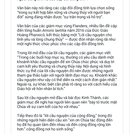
Văn bản này nói rằng các cặp đôi đồng tính lựa chọn sống
“trong sự kết hợp bền vững và chung thủy với người bạn
đời” xứng đáng nhận được “sự trân trọng và hỗ trợ”.
Văn bản của các giám mục vùng Flanders, nhiều lần đề cập
đến tông huấn
Amoris laetitia
năm 2016 của Đức Giáo
Hoàng Phanxicô, kết thúc bằng một “Lời cầu nguyện cho
tình yêu và lòng chung thủy” — được đón nhận rộng rãi như
một nghi thức chúc phúc cho các cặp đôi đồng tính.
Trong lời mở đầu của lời cầu nguyện, các giám mục viết:
“Trong các buổi họp mục vụ, thường có yêu cầu dành một
khoảnh khắc cầu nguyện để xin Chúa chúc phúc và duy trì
cam kết yêu thương và chung thủy này. Nội dung và hình
thức cụ thể của lời cầu nguyện đó nên được những người
tham gia thảo luận với người lãnh đạo mục vụ. Khoảnh khắc
cầu nguyện như vậy có thể diễn ra một cách đơn giản nhất.”
Ngoài ra, sự khác biệt cần phải rõ ràng so với cách hiểu của
Giáo hội về hôn nhân bí tích.”
Sau lời cầu nguyện mở đầu và bài đọc Kinh Thánh, các
giám mục đề nghị hai người liên quan nên “bày tỏ trước mặt
Chúa về sự cam kết của họ với nhau.”
Tiếp theo đó là “lời cầu nguyện của cộng đồng,” trong đó
những người hiện diện cầu xin “xin ơn Chúa tác động đến
họ để họ quan tâm đến nhau và đến cộng đồng rộng lớn
hơn.” cộng đồng nơi họ sinh sống.”