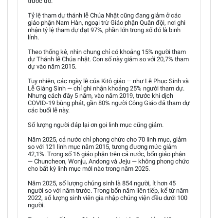
trước đó.
Tỷ lệ tham dự thánh lễ Chúa Nhật cũng đang giảm ở các
giáo phận Nam Hàn, ngoại trừ Giáo phận Quân đội, nơi ghi
nhận tỷ lệ tham dự đạt 97%, phần lớn trong số đó là binh
lính.
Theo thống kê, nhìn chung chỉ có khoảng 15% người tham
dự Thánh lễ Chúa nhật. Con số này giảm so với 20,7% tham
dự vào năm 2015.
Tuy nhiên, các ngày lễ của Kitô giáo — như Lễ Phục Sinh và
Lễ Giáng Sinh — chỉ ghi nhận khoảng 25% người tham dự.
Nhưng cách đây 5 năm, vào năm 2019, trước khi dịch
COVID-19 bùng phát, gần 80% người Công Giáo đã tham dự
các buổi lễ này.
Số lượng người đáp lại ơn gọi linh mục cũng giảm.
Năm 2025, cả nước chỉ phong chức cho 70 linh mục, giảm
so với 121 linh mục năm 2015, tương đương mức giảm
42,1%. Trong số 16 giáo phận trên cả nước, bốn giáo phận
— Chuncheon, Wonju, Andong và Jeju — không phong chức
cho bất kỳ linh mục mới nào trong năm 2025.
Năm 2025, số lượng chủng sinh là 854 người, ít hơn 45
người so với năm trước. Trong bốn năm liên tiếp, kể từ năm
2022, số lượng sinh viên gia nhập chủng viện đều dưới 100
người.