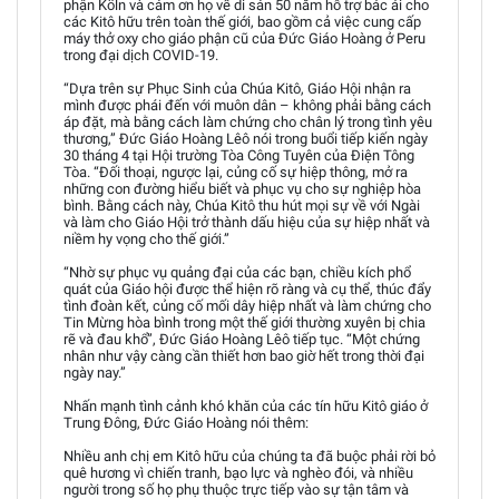
phận Köln và cảm ơn họ về di sản 50 năm hỗ trợ bác ái cho
các Kitô hữu trên toàn thế giới, bao gồm cả việc cung cấp
máy thở oxy cho giáo phận cũ của Đức Giáo Hoàng ở Peru
trong đại dịch COVID-19.
“Dựa trên sự Phục Sinh của Chúa Kitô, Giáo Hội nhận ra
mình được phái đến với muôn dân – không phải bằng cách
áp đặt, mà bằng cách làm chứng cho chân lý trong tình yêu
thương,” Đức Giáo Hoàng Lêô nói trong buổi tiếp kiến ngày
30 tháng 4 tại Hội trường Tòa Công Tuyên của Điện Tông
Tòa. “Đối thoại, ngược lại, củng cố sự hiệp thông, mở ra
những con đường hiểu biết và phục vụ cho sự nghiệp hòa
bình. Bằng cách này, Chúa Kitô thu hút mọi sự về với Ngài
và làm cho Giáo Hội trở thành dấu hiệu của sự hiệp nhất và
niềm hy vọng cho thế giới.”
“Nhờ sự phục vụ quảng đại của các bạn, chiều kích phổ
quát của Giáo hội được thể hiện rõ ràng và cụ thể, thúc đẩy
tình đoàn kết, củng cố mối dây hiệp nhất và làm chứng cho
Tin Mừng hòa bình trong một thế giới thường xuyên bị chia
rẽ và đau khổ”, Đức Giáo Hoàng Lêô tiếp tục. “Một chứng
nhân như vậy càng cần thiết hơn bao giờ hết trong thời đại
ngày nay.”
Nhấn mạnh tình cảnh khó khăn của các tín hữu Kitô giáo ở
Trung Đông, Đức Giáo Hoàng nói thêm:
Nhiều anh chị em Kitô hữu của chúng ta đã buộc phải rời bỏ
quê hương vì chiến tranh, bạo lực và nghèo đói, và nhiều
người trong số họ phụ thuộc trực tiếp vào sự tận tâm và