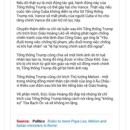
Nếu đó thật sự là một động tác giả, hành động này của
Tổng thống Trump có thể gây hại cho Vance. Thật vậy, nếu
cuộc tấn công Cuba không diễn ra như lời Tổng thống
Trump nói, Vance sẽ mất phiếu của người Cuba vì họ cho
rằng chính Vance đã cản trở nỗ lực này.
Chuyến thăm diễn ra chỉ vài tuần sau khi Tổng thống Trump
chỉ trích Đức Giáo Hoàng Lêô về những phát ngôn chống
chiến tranh của nhà lãnh đạo Công Giáo, gọi ông là “Yếu
đuối trong việc chống tội phạm, yếu đuối trong việc chống
vũ khí hạt nhân” và “tệ hại trong chính sách đối ngoại”.
Tổng thống Trump cũng chia sẻ một hình ảnh do trí tuệ
nhân tạo tạo ra, trong đó ông được ví như Chúa Kitô. Sau
khi bị chỉ trích từ giới tôn giáo và một số đồng minh chính
trị, Tổng thống Trump đã gỡ bỏ hình ảnh này.
Tổng thống Trump cũng chỉ trích Thủ tướng Meloni - một
trong những đồng minh thân cận nhất của ông ở Âu Châu -
vì thiếu can đảm sau khi bà lên tiếng bảo vệ Giáo hoàng.
Về phần mình, Đức Giáo Hoàng đã đáp trả những lời chỉ
trích của Tổng thống Trump bằng cách nói rằng ông “không
sợ” Tòa Bạch Ốc và sẽ không im lặng.
Source:
Politico
Rubio to meet Pope Leo, Meloni and
Italian ministers in Rome