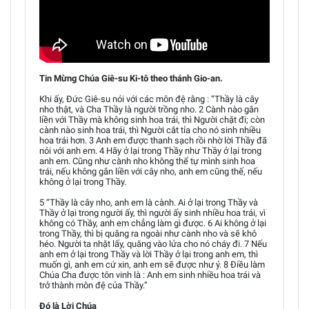
Tin Mừng Chúa Giê-su Ki-tô theo thánh Gio-an.
Khi ấy, Đức Giê-su nói với các môn đệ rằng : “Thầy là cây
nho thật, và Cha Thầy là người trồng nho. 2 Cành nào gắn
liền với Thầy mà không sinh hoa trái, thì Người chặt đi; còn
cành nào sinh hoa trái, thì Người cắt tỉa cho nó sinh nhiều
hoa trái hơn. 3 Anh em được thanh sạch rồi nhờ lời Thầy đã
nói với anh em. 4 Hãy ở lại trong Thầy như Thầy ở lại trong
anh em. Cũng như cành nho không thể tự mình sinh hoa
trái, nếu không gắn liền với cây nho, anh em cũng thế, nếu
không ở lại trong Thầy.
5 “Thầy là cây nho, anh em là cành. Ai ở lại trong Thầy và
Thầy ở lại trong người ấy, thì người ấy sinh nhiều hoa trái, vì
không có Thầy, anh em chẳng làm gì được. 6 Ai không ở lại
trong Thầy, thì bị quăng ra ngoài như cành nho và sẽ khô
héo. Người ta nhặt lấy, quăng vào lửa cho nó cháy đi. 7 Nếu
anh em ở lại trong Thầy và lời Thầy ở lại trong anh em, thì
muốn gì, anh em cứ xin, anh em sẽ được như ý. 8 Điều làm
Chúa Cha được tôn vinh là : Anh em sinh nhiều hoa trái và
trở thành môn đệ của Thầy.”
Đó là Lời Chúa