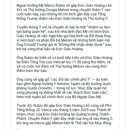
Ngoại trưởng Mỹ Marco Rubio sẽ gặp Đức Giáo Hoàng Lêô
XIV và Thủ tướng Giorgia Meloni trong chuyến thăm Ý vào
cuối tuần này, sau những lời chỉ trích gần đây của Tổng
thống Trump nhắm vào Đức Giáo Hoàng và Thủ tướng Ý.
Truyền thông Ý mô tả chuyến đi này là một “nhiệm vụ làm
tan băng quan hệ”, sau khi nhà lãnh đạo Mỹ chỉ trích Đức
Giáo Hoàng về việc ngài kêu gọi hòa bình và đối thoại thay
vì ném bom và phản đối bà Meloni về những bình luận mà
Ông Donald Trump gọi là “không thể chấp nhận được” sau
khi bà công khai bảo vệ Đức Giáo Hoàng.
Ông Rubio dự kiến sẽ có buổi tiếp kiến với Đức Giáo Hoàng
tại Điện Tông Tòa của Vatican lúc 11:30 sáng thứ Năm, và
sẽ có cuộc hội đàm với Thủ tướng Meloni vào cùng thời
điểm hôm thứ Sáu.
Ông cũng sẽ gặp gỡ “các đối tác chính phủ Ý” — dự kiến
bao gồm Ngoại trưởng Ý Antonio Tajani và Bộ trưởng Quốc
phòng Guido Crosetto — trong nỗ lực “thúc đẩy quan hệ
song phương và thống nhất về các thách thức toàn cầu”,
theo một tuyên bố chính thức của Bộ Ngoại Giao Mỹ.
Trước đó, Rubio đã gặp Đức Giáo Hoàng Lêô cùng với Phó
Tổng thống JD Vance vào tháng 5 năm 2025 sau Thánh lễ
nhậm chức của Đức Giáo Hoàng tại Quảng trường Thánh
Phêrô. Chuyến thăm Ý gần đây nhất của ông là vào tháng 2,
khi ông và Vance gặp Meloni bên lề Thế vận hội Mùa đông.