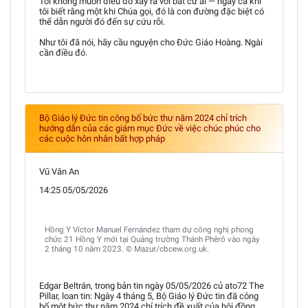
Tôi không muốn điều đó xảy ra với bất cứ ai — ngay cả khi
tôi biết rằng một khi Chúa gọi, đó là con đường đặc biệt có
thể dẫn người đó đến sự cứu rỗi.
Như tôi đã nói, hãy cầu nguyện cho Đức Giáo Hoàng. Ngài
cần điều đó.
Bộ Giáo lý Đức tin công bố bức thư năm 2024 chỉ trích
hướng dẫn của các giám mục Đức về việc chúc phúc cho
các cuộc hôn nhân bất hợp pháp
Vũ Văn An
14:25 05/05/2026
Hồng Y Víctor Manuel Fernández tham dự công nghị phong
chức 21 Hồng Y mới tại Quảng trường Thánh Phêrô vào ngày
2 tháng 10 năm 2023. © Mazur/cbcew.org.uk.
Edgar Beltrán, trong bản tin ngày 05/05/2026 củ ato72 The
Pillar, loan tin: Ngày 4 tháng 5, Bộ Giáo lý Đức tin đã công
bố một bức thư năm 2024 chỉ trích đề xuất của hội đồng