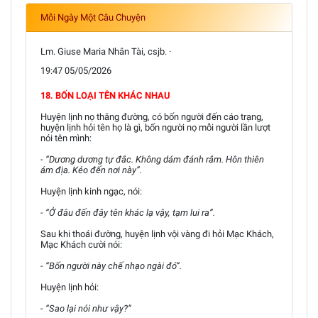
Mỗi Ngày Một Câu Chuyện
Lm. Giuse Maria Nhân Tài, csjb. ·
19:47 05/05/2026
18. BỐN LOẠI TÊN KHÁC NHAU
Huyện lịnh nọ thăng đường, có bốn người đến cáo trạng,
huyện lịnh hỏi tên họ là gì, bốn người nọ mỗi người lần lượt
nói tên mình:
- “Dương dương tự đắc. Không dám đánh rắm. Hôn thiên
ám địa. Kéo đến nơi này”.
Huyện lịnh kinh ngạc, nói:
- “Ở đâu đến đây tên khác lạ vậy, tạm lui ra”.
Sau khi thoái đường, huyện lịnh vội vàng đi hỏi Mạc Khách,
Mạc Khách cười nói:
- “Bốn người này chế nhạo ngài đó”.
Huyện lịnh hỏi:
- “Sao lại nói như vậy?”