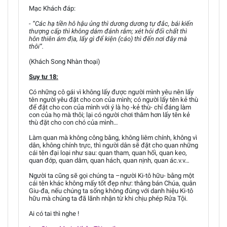
Mạc Khách đáp:
- “Các hạ tiền hô hậu ủng thì dương dương tự đắc, bái kiến
thượng cấp thì không dám đánh rắm; xét hỏi đối chất thì
hôn thiên ám địa, lấy gì để kiện (cáo) thì đến nơi đây mà
thôi”.
(Khách Song Nhàn thoại)
Suy tư 18:
Có những cô gái vì không lấy được người mình yêu nên lấy
tên người yêu đặt cho con của mình; có người lấy tên kẻ thù
để đặt cho con của mình với ý là họ -kẻ thù- chỉ đáng làm
con của họ mà thôi; lại có người chơi thâm hơn lấy tên kẻ
thù đặt cho con chó của mình…
Làm quan mà không công bằng, không liêm chính, không vì
dân, không chính trực, thì người dân sẽ đặt cho quan những
cái tên đại loại như sau: quan tham, quan hối, quan keo,
quan đớp, quan dâm, quan hách, quan nịnh, quan ác.v.v…
Người ta cũng sẽ gọi chúng ta –người Ki-tô hữu- bằng một
cái tên khác không mấy tốt đẹp như: thằng bán Chúa, quân
Giu-đa, nếu chúng ta sống không đúng với danh hiệu Ki-tô
hữu mà chúng ta đã lãnh nhận từ khi chịu phép Rửa Tội.
Ai có tai thì nghe !