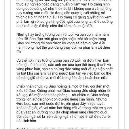
thúc sự nghiệp hoặc đang chuẩn bị làm vậy. Họ đang hình
dung cuộc sống sẽ như thế nào khi không còn ở văn phòng
hay xưởng sản xuất. Họ đang dần quay lại với những sở
thích đã bị trì hoãn từ lâu. Họ đang cố gắng quyết định xem
phải làm gì với sự gia tăng đột ngột của lông tai, điều dường
như xuất hiện ở thập niên thứ tám của cuộc đời.
Nhưng hãy tưởng tượng bạn 70 tuổi, và bạn còn năm năm
nữa để lãnh đạo một giáo phận hoặc một bộ phận trong
Giáo hội, trong đó bạn được kỳ vọng sẽ nắm quyền điều
hành trong một thế giới đang thay đổi, và phải làm tốt điều
đó.
Cụ thể hơn, hãy tưởng tượng bạn 70 tuổi, và đột nhiên bạn
có một cái tên mới, các anh em của bạn thề trung thành và
vâng phục bạn, bạn có những đặc sủng mới về sự hiệp nhất
và bất khả sai lầm, và mọi người bàn tán về việc bạn có thể
dễ dàng giữ chức vụ mới đó trong 20 năm, hoặc hơn nữa.
Chấp nhận chức vụ Giáo hoàng là một lời kêu gọi đến một
kiểu tử đạo. Không phải mọi Giáo hoàng đều chấp nhận lời
kêu gọi đó một cách hào phóng — rất nhiều vị Giáo hoàng
trong lịch sử đã chọn con đường riêng của mình. Nhưng
Đức Leo, sau một cuộc đời truyền giáo đầy nhiệt huyết
khắp thế giới, và vài năm lao động vất vả trong một cơ quan
của Vatican, dường như đã chấp nhận rằng chương cuối
đời của ngài sẽ là hiến dâng ngài như một lễ vật để cứu rỗi
các linh hồn.