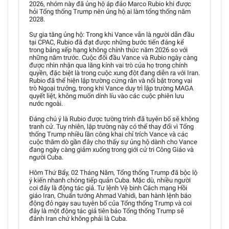
2026, nhóm này đã ủng hộ áp đảo Marco Rubio khi được
hỏi Tổng thống Trump nên ủng hộ ai làm tổng thống năm
2028.
Sự gia tăng ủng hộ: Trong khi Vance vẫn là người dẫn đầu
tại CPAC, Rubio đã đạt được những bước tiến đáng kể
trong bảng xếp hạng không chính thức năm 2026 so với
những năm trước. Cuộc đối đầu Vance và Rubio ngày càng
được nhìn nhận qua lăng kính vai trò của họ trong chính
quyền, đặc biệt là trong cuộc xung đột đang diễn ra với Iran.
Rubio đã thể hiện lập trường cứng rắn và nổi bật trong vai
trò Ngoại trưởng, trong khi Vance duy trì lập trường MAGA
quyết liệt, không muốn dính líu vào các cuộc phiên lưu
nước ngoài.
Đáng chú ý là Rubio được tường trình đã tuyên bố sẽ không
tranh cử. Tuy nhiên, lập trường này có thể thay đổi vì Tổng
thống Trump nhiều lần công khai chỉ trích Vance và các
cuộc thăm dò gần đây cho thấy sự ủng hộ dành cho Vance
đang ngày càng giảm xuống trong giới cử tri Công Giáo và
người Cuba.
Hôm Thứ Bẩy, 02 Tháng Năm, Tổng thống Trump đã bộc lộ
ý kiến nhanh chóng tiếp quản Cuba. Mặc dù, nhiều người
coi đây là động tác giả. Tư lệnh Vệ binh Cách mạng Hồi
giáo Iran, Chuẩn tướng Ahmad Vahidi, ban hành lệnh báo
động đỏ ngay sau tuyên bố của Tổng thống Trump và coi
đây là một động tác giả tiên báo Tổng thống Trump sẽ
đánh Iran chứ không phải là Cuba.