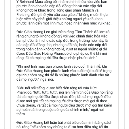
Y Reinhard Marx công bố, nhằm chính thức hóa việc ban
phước lành cho các cặp đôi đồng tính và các cặp đôi
không hợp lệ khác trong Tổng giáo phận Munich và
Freising, đồng thời yêu cầu các giáo sĩ không muốn thực
hiện việc này phải giới thiệu những người yêu cầu ban
phước lành đến một linh mục hoặc nhân viên mục vụ khác.
Đức Giáo Hoàng Leo giải thích rằng “Tòa Thánh đã làm rõ
rằng chúng tôi không đồng ý với việc chính thức hóa việc
ban phước lành cho các cặp đôi, trong trường hợp này, là
các cặp đôi đồng tính, như bạn đã hỏi, hoặc các cặp đôi
trong hoàn cảnh không hợp lệ, vượt ra ngoài những gì đã
được Đức Giáo Hoàng Phanxicô cho phép cụ thể khi nói
rằng tất cả mọi người đều được nhận phước lành.”
“Khi một linh mục ban phước lành vào cuối Thánh lễ, khi
Đức Giáo Hoàng ban phước lành vào cuối một buổi lễ trọng
đại như hôm nay, thì đó là những phước lành dành cho tất
cả mọi người,” ngài nói.
“Câu nói nổi tiếng, được biết đến rộng rãi của Đức
Phanxicô, ‘tutti, tutti, tutti’, nói lên niềm tin của Giáo hội rằng
tất cả mọi người đều được chào đón, tất cả mọi người đều
được mời gọi, tất cả mọi người đều được mời gọi đi theo
Chúa Giêsu, và tất cả mọi người đều được mời gọi tìm kiếm
sự hoán cải trong cuộc sống của chính mình,” ngài nói
thêm.
Đức Giáo Hoàng kết luận bài phát biểu của mình bằng cách
nói rằng “nếu hôm nay chúng ta đi xa hơn điều này, tôi tin