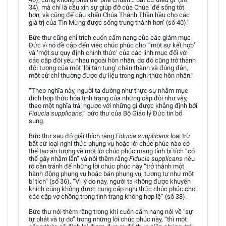
34), mà chỉ là cầu xin sự giúp đỡ của Chúa ‘để sống tốt
hơn, và cũng để cầu khẩn Chúa Thánh Thần hầu cho các
giá trị của Tin Mừng được sống trung thành hơn’ (số 40).”
Bức thư cũng chỉ trích cuốn cẩm nang của các giám mục
Đức vì nó đề cập đến việc chúc phúc cho “‘một sự kết hợp’
và ‘một sự quy định chính thức’ của các linh mục đối với
các cặp đôi yêu nhau ngoài hôn nhân, do đó cũng trở thành
đối tượng của một ‘lời tán tụng’ chân thành và đúng đắn,
một cử chỉ thường được dự liệu trong nghi thức hôn nhân.”
“Theo nghĩa này, người ta dường như thực sự nhằm mục
đích hợp thức hóa tình trạng của những cặp đôi như vậy,
theo một nghĩa trái ngược với những gì được khẳng định bởi
Fiducia supplicans
,” bức thư của Bộ Giáo lý Đức tin bổ
sung.
Bức thư sau đó giải thích rằng
Fiducia supplicans
loại trừ
bất cứ loại nghi thức phụng vụ hoặc lời chúc phúc nào có
thể tạo ấn tượng về một lời chúc phúc mang tính bí tích “có
thể gây nhầm lẫn” và nói thêm rằng
Fiducia supplicans
nêu
rõ cần tránh để những lời chúc phúc này “trở thành một
hành động phụng vụ hoặc bán phụng vụ, tương tự như một
bí tích” (số 36). “Vì lý do này, người ta không được khuyến
khích cũng không được cung cấp nghi thức chúc phúc cho
các cặp vợ chồng trong tình trạng không hợp lệ” (số 38).
Bức thư nói thêm rằng trong khi cuốn cẩm nang nói về “sự
tự phát và tự do” trong những lời chúc phúc này, “thì một