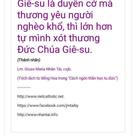
Giê-su là duyên cớ mà
thương yêu người
nghèo khổ, thì lớn hơn
tự mình xót thương
Đức Chúa Giê-su.
(Thánh nhân)
Lm. Giuse Maria Nhân Tài, csjb.
(Trích dịch từ tiếng Hoa trong "Cách ngôn thần học tu đức")
-----------
http://www.vietcatholic.net
https://www.facebook.com/jmtaiby
http://www.nhantai.info