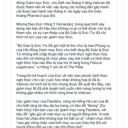
đồng Giám mục Đức, cho biết vào tháng 9 rằng Vatican đã
được tham vấn về việc xây dựng các hướng dẫn gây tranh
cãi được ban hành vào tháng 4, vài ngày sau khi Giáo
hoàng Phanxicô qua đời.
Nhưng theo Đức Hồng Y Fernandez, trong quá trình xây
dựng văn bản đó hầu như không có gì có thể được mô tả là
tham vấn, và sự can thiệp của Bộ Giáo lý Đức Tin đã chỉ
trích nỗ lực của các giám mục Đức.
“Bộ Giáo lý Đức Tin đã gửi một lá thư cho Ủy ban Phụng vụ
của Hội đồng Giám mục Đức cho biết rằng Bộ Giáo lý Đức
Tin không thể chấp thuận bất cứ hình thức nghi thức hóa
nào đối với những lời chúc phúc này, bởi vì bất cứ hình thức
nghi thức hóa nào đều bị loại trừ rõ ràng trong
Fiducia
supplicans
,” vị Hồng Y nói với tờ The Pillar.
Trong khi kế hoạch của Đức về việc ban phước lành theo
nghi thức cho các cuộc hôn nhân không hợp lệ đã bị
Vatican chỉ trích kể từ khi chúng được đề xuất lần đầu, các
giám mục Bỉ đã phê duyệt một cuốn cẩm nang tương tự mà
không gặp nhiều chỉ trích công khai từ Vatican.
Các giám mục của Flanders, vùng nói tiếng Hà Lan của Bỉ,
cho biết rằng tài liệu dài ba trang, có tiêu đề “Being” (Sự
hiện hữu) Văn bản của các giám mục vùng Flanders, với
tiêu đề “gần gũi về mặt mục vụ với người đồng tính: Vì một
Giáo hội chào đón không loại trừ bất cứ ai”, nhằm mục đích
“neo giữ vững chắc cam kết mục vụ của Giáo hội đối với
người đồng tính và các cặp đôi đồng tính”.