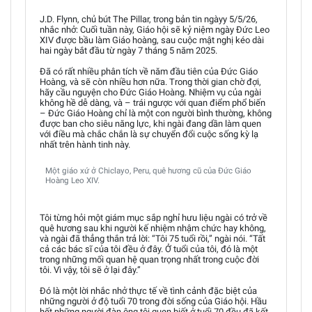
J.D. Flynn, chủ bút The Pillar, trong bản tin ngàyy 5/5/26,
nhắc nhở: Cuối tuần này, Giáo hội sẽ kỷ niệm ngày Đức Leo
XIV được bầu làm Giáo hoàng, sau cuộc mật nghị kéo dài
hai ngày bắt đầu từ ngày 7 tháng 5 năm 2025.
Đã có rất nhiều phân tích về năm đầu tiên của Đức Giáo
Hoàng, và sẽ còn nhiều hơn nữa. Trong thời gian chờ đợi,
hãy cầu nguyện cho Đức Giáo Hoàng. Nhiệm vụ của ngài
không hề dễ dàng, và – trái ngược với quan điểm phổ biến
– Đức Giáo Hoàng chỉ là một con người bình thường, không
được ban cho siêu năng lực, khi ngài đang dần làm quen
với điều mà chắc chắn là sự chuyển đổi cuộc sống kỳ lạ
nhất trên hành tinh này.
Một giáo xứ ở Chiclayo, Peru, quê hương cũ của Đức Giáo
Hoàng Leo XIV.
Tôi từng hỏi một giám mục sắp nghỉ hưu liệu ngài có trở về
quê hương sau khi người kế nhiệm nhậm chức hay không,
và ngài đã thẳng thắn trả lời: “Tôi 75 tuổi rồi,” ngài nói. “Tất
cả các bác sĩ của tôi đều ở đây. Ở tuổi của tôi, đó là một
trong những mối quan hệ quan trọng nhất trong cuộc đời
tôi. Vì vậy, tôi sẽ ở lại đây.”
Đó là một lời nhắc nhở thực tế về tình cảnh đặc biệt của
những người ở độ tuổi 70 trong đời sống của Giáo hội. Hầu
hết những người đàn ông tôi quen biết ở tuổi 70 đều đã kết