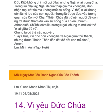
Đức Kitô không chỉ mời gọi ở lại, nhưng Ngài ở lại trong Cha.
Trong sự ở lại ấy, Ngài đi qua thập giá mà không lìa, đón
nhận mọi cắt tỉa mà không mất sự sống. Vì thế, ở lại không
còn là nỗ lực của con người, nhưng là được đưa vào tương
quan của Con với Cha. “Thiên Chúa đã trở nên người để con
người được tham dự vào sự sống của Thiên Chúa!” -
Athanasiô. Chỉ khi cắm lều trong Ngài, chúng ta mới có thể
‘ở lại giữa đổ vỡ’.
Chúng ta có thể cầu nguyện,
“Lạy Chúa, xin cho con không lìa xa Ngài giữa thử thách,
nhưng được Thánh Thần dẫn dắt để đời con trổ sinh!”,
Amen.
Lm. Minh Anh (Tgp. Huế)
Mỗi Ngày Một Câu Danh Ngôn Của Các Thánh
Lm. Giuse Maria Nhân Tài, csjb. ·
19:41 05/05/2026
14. Vì yêu Đức Chúa