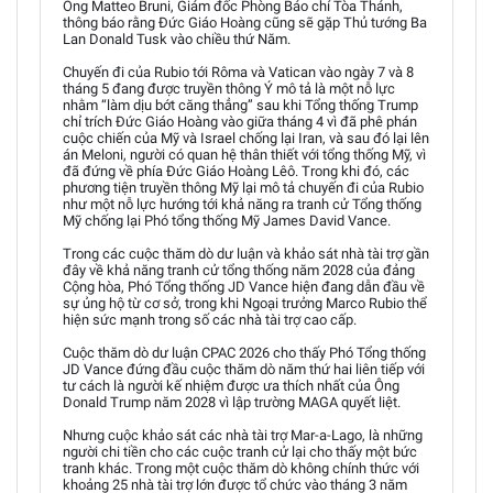
Ông Matteo Bruni, Giám đốc Phòng Báo chí Tòa Thánh,
thông báo rằng Đức Giáo Hoàng cũng sẽ gặp Thủ tướng Ba
Lan Donald Tusk vào chiều thứ Năm.
Chuyến đi của Rubio tới Rôma và Vatican vào ngày 7 và 8
tháng 5 đang được truyền thông Ý mô tả là một nỗ lực
nhằm “làm dịu bớt căng thẳng” sau khi Tổng thống Trump
chỉ trích Đức Giáo Hoàng vào giữa tháng 4 vì đã phê phán
cuộc chiến của Mỹ và Israel chống lại Iran, và sau đó lại lên
án Meloni, người có quan hệ thân thiết với tổng thống Mỹ, vì
đã đứng về phía Đức Giáo Hoàng Lêô. Trong khi đó, các
phương tiện truyền thông Mỹ lại mô tả chuyến đi của Rubio
như một nỗ lực hướng tới khả năng ra tranh cử Tổng thống
Mỹ chống lại Phó tổng thống Mỹ James David Vance.
Trong các cuộc thăm dò dư luận và khảo sát nhà tài trợ gần
đây về khả năng tranh cử tổng thống năm 2028 của đảng
Cộng hòa, Phó Tổng thống JD Vance hiện đang dẫn đầu về
sự ủng hộ từ cơ sở, trong khi Ngoại trưởng Marco Rubio thể
hiện sức mạnh trong số các nhà tài trợ cao cấp.
Cuộc thăm dò dư luận CPAC 2026 cho thấy Phó Tổng thống
JD Vance đứng đầu cuộc thăm dò năm thứ hai liên tiếp với
tư cách là người kế nhiệm được ưa thích nhất của Ông
Donald Trump năm 2028 vì lập trường MAGA quyết liệt.
Nhưng cuộc khảo sát các nhà tài trợ Mar-a-Lago, là những
người chi tiền cho các cuộc tranh cử lại cho thấy một bức
tranh khác. Trong một cuộc thăm dò không chính thức với
khoảng 25 nhà tài trợ lớn được tổ chức vào tháng 3 năm