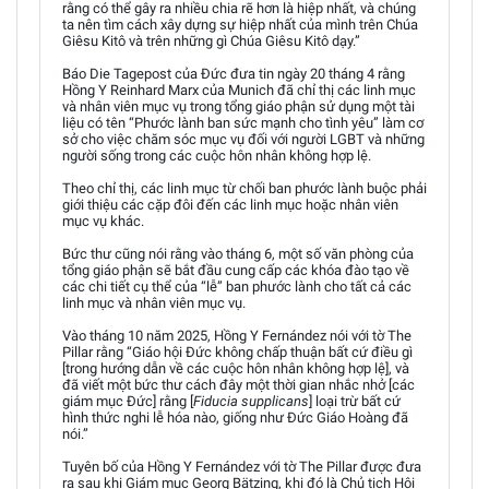
rằng có thể gây ra nhiều chia rẽ hơn là hiệp nhất, và chúng
ta nên tìm cách xây dựng sự hiệp nhất của mình trên Chúa
Giêsu Kitô và trên những gì Chúa Giêsu Kitô dạy.”
Báo Die Tagepost của Đức đưa tin ngày 20 tháng 4 rằng
Hồng Y Reinhard Marx của Munich đã chỉ thị các linh mục
và nhân viên mục vụ trong tổng giáo phận sử dụng một tài
liệu có tên “Phước lành ban sức mạnh cho tình yêu” làm cơ
sở cho việc chăm sóc mục vụ đối với người LGBT và những
người sống trong các cuộc hôn nhân không hợp lệ.
Theo chỉ thị, các linh mục từ chối ban phước lành buộc phải
giới thiệu các cặp đôi đến các linh mục hoặc nhân viên
mục vụ khác.
Bức thư cũng nói rằng vào tháng 6, một số văn phòng của
tổng giáo phận sẽ bắt đầu cung cấp các khóa đào tạo về
các chi tiết cụ thể của “lễ” ban phước lành cho tất cả các
linh mục và nhân viên mục vụ.
Vào tháng 10 năm 2025, Hồng Y Fernández nói với tờ The
Pillar rằng “Giáo hội Đức không chấp thuận bất cứ điều gì
[trong hướng dẫn về các cuộc hôn nhân không hợp lệ], và
đã viết một bức thư cách đây một thời gian nhắc nhở [các
giám mục Đức] rằng [
Fiducia supplicans
] loại trừ bất cứ
hình thức nghi lễ hóa nào, giống như Đức Giáo Hoàng đã
nói.”
Tuyên bố của Hồng Y Fernández với tờ The Pillar được đưa
ra sau khi Giám mục Georg Bätzing, khi đó là Chủ tịch Hội