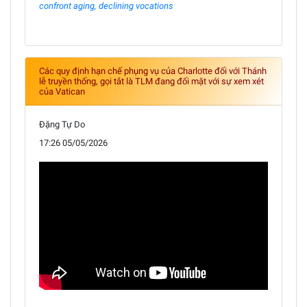
confront aging, declining vocations
Các quy định hạn chế phụng vụ của Charlotte đối với Thánh
lễ truyền thống, gọi tắt là TLM đang đối mặt với sự xem xét
của Vatican
Đặng Tự Do
17:26 05/05/2026