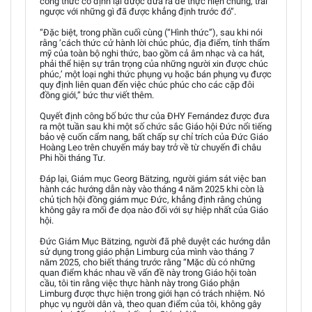
công thức cố định lại được đưa ra để thực hiện chúng, trái
ngược với những gì đã được khẳng định trước đó”.
“Đặc biệt, trong phần cuối cùng (“Hình thức”), sau khi nói
rằng ‘cách thức cử hành lời chúc phúc, địa điểm, tính thẩm
mỹ của toàn bộ nghi thức, bao gồm cả âm nhạc và ca hát,
phải thể hiện sự trân trọng của những người xin được chúc
phúc,’ một loại nghi thức phụng vụ hoặc bán phụng vụ được
quy định liên quan đến việc chúc phúc cho các cặp đôi
đồng giới,” bức thư viết thêm.
Quyết định công bố bức thư của ĐHY Fernández được đưa
ra một tuần sau khi một số chức sắc Giáo hội Đức nổi tiếng
bảo vệ cuốn cẩm nang, bất chấp sự chỉ trích của Đức Giáo
Hoàng Leo trên chuyến máy bay trở về từ chuyến đi châu
Phi hồi tháng Tư.
Đáp lại, Giám mục Georg Bätzing, người giám sát việc ban
hành các hướng dẫn này vào tháng 4 năm 2025 khi còn là
chủ tịch hội đồng giám mục Đức, khẳng định rằng chúng
không gây ra mối đe dọa nào đối với sự hiệp nhất của Giáo
hội.
Đức Giám Mục Bätzing, người đã phê duyệt các hướng dẫn
sử dụng trong giáo phận Limburg của mình vào tháng 7
năm 2025, cho biết tháng trước rằng “Mặc dù có những
quan điểm khác nhau về vấn đề này trong Giáo hội toàn
cầu, tôi tin rằng việc thực hành này trong Giáo phận
Limburg được thực hiện trong giới hạn có trách nhiệm. Nó
phục vụ người dân và, theo quan điểm của tôi, không gây