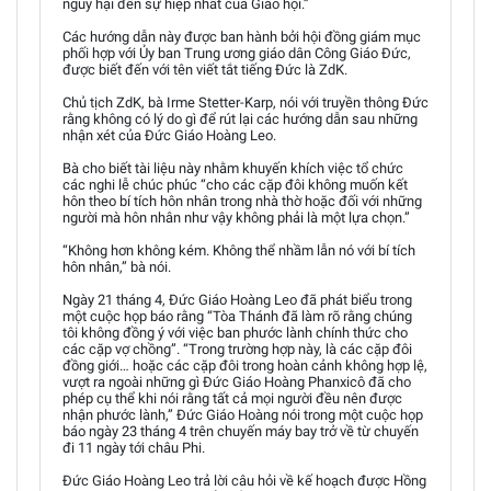
nguy hại đến sự hiệp nhất của Giáo hội.”
Các hướng dẫn này được ban hành bởi hội đồng giám mục
phối hợp với Ủy ban Trung ương giáo dân Công Giáo Đức,
được biết đến với tên viết tắt tiếng Đức là ZdK.
Chủ tịch ZdK, bà Irme Stetter-Karp, nói với truyền thông Đức
rằng không có lý do gì để rút lại các hướng dẫn sau những
nhận xét của Đức Giáo Hoàng Leo.
Bà cho biết tài liệu này nhằm khuyến khích việc tổ chức
các nghi lễ chúc phúc “cho các cặp đôi không muốn kết
hôn theo bí tích hôn nhân trong nhà thờ hoặc đối với những
người mà hôn nhân như vậy không phải là một lựa chọn.”
“Không hơn không kém. Không thể nhầm lẫn nó với bí tích
hôn nhân,” bà nói.
Ngày 21 tháng 4, Đức Giáo Hoàng Leo đã phát biểu trong
một cuộc họp báo rằng “Tòa Thánh đã làm rõ rằng chúng
tôi không đồng ý với việc ban phước lành chính thức cho
các cặp vợ chồng”. “Trong trường hợp này, là các cặp đôi
đồng giới… hoặc các cặp đôi trong hoàn cảnh không hợp lệ,
vượt ra ngoài những gì Đức Giáo Hoàng Phanxicô đã cho
phép cụ thể khi nói rằng tất cả mọi người đều nên được
nhận phước lành,” Đức Giáo Hoàng nói trong một cuộc họp
báo ngày 23 tháng 4 trên chuyến máy bay trở về từ chuyến
đi 11 ngày tới châu Phi.
Đức Giáo Hoàng Leo trả lời câu hỏi về kế hoạch được Hồng