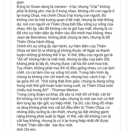
gian.
Động từ Gioan dùng là menein - ở lại; nhưng “ở lại” không
phải là đứng yên, mà là ở trong nhau. Không chỉ con người ở
lại trong Chúa, mà chính Chúa ở lại trong con người; đó
không còn là một tương quan ở bề mặt, nhưng là một thông
dự, nơi con người và Thiên Chúa bắt đầu sống sự sống của
nhau. Khi ấy, vấn đề không còn là giữ hay mất, nhưng là có
để cho sự hiện diện ấy thấm vào đời mình hay không; theo
Jean de Bernières, không phải chúng ta làm, nhưng là để
Thiên Chúa hành động.
Chính khi sự sống ấy vận hành, sự hiện diện của Thiên
Chúa sẽ làm lộ ra những gì không thuộc về Ngài và thanh
luyện những gì không thể ở lại. Vì thế, điều con người gọi là
“đổ vỡ” không hẳn là mất mát, nhưng là dấu của biến đổi;
không phải bị lấy đi, nhưng được cắt tỉa để sinh hoa trái.
Tuy nhiên, không phải mọi đổ vỡ đều giống nhau; có cái làm
chết, có cái làm cho sự sống trổ sinh. Trong tiến trình ấy,
chúng ta không còn chỉ tránh né, nhưng học cách ở lại - ‘ở
lại giữa đổ vỡ’. “Đời sống thật đơn giản: chúng ta đang sống
trong một thế giới hoàn toàn trong suốt, và Thiên Chúa luôn
chiếu toả trong đó!” - Thomas Merton.
Trong cộng đoàn sơ khai, đã xảy ra một đổ vỡ thật: cắt bì!
Đó không chỉ là một tranh luận, nhưng là một rạn nứt có thể
làm lung lay tận gốc sự hiệp nhất. Tại đó, các tông đồ nhận
ra rằng không phải mọi cắt bỏ đều đến từ Thiên Chúa; có
những điều tưởng là cần thiết, nhưng lại đặt những gánh
nặng không phát xuất từ Ngài. Vì thế, vấn đề không còn là
cắt hay không, nhưng là có ở lại trong hiệp nhất để được
Thánh Thần dẫn dắt - bài đọc một.
Anh Chị em,