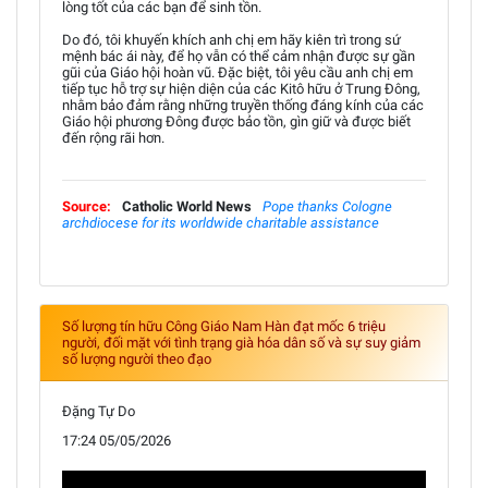
lòng tốt của các bạn để sinh tồn.
Do đó, tôi khuyến khích anh chị em hãy kiên trì trong sứ
mệnh bác ái này, để họ vẫn có thể cảm nhận được sự gần
gũi của Giáo hội hoàn vũ. Đặc biệt, tôi yêu cầu anh chị em
tiếp tục hỗ trợ sự hiện diện của các Kitô hữu ở Trung Đông,
nhằm bảo đảm rằng những truyền thống đáng kính của các
Giáo hội phương Đông được bảo tồn, gìn giữ và được biết
đến rộng rãi hơn.
Source:
Catholic World News
Pope thanks Cologne
archdiocese for its worldwide charitable assistance
Số lượng tín hữu Công Giáo Nam Hàn đạt mốc 6 triệu
người, đối mặt với tình trạng già hóa dân số và sự suy giảm
số lượng người theo đạo
Đặng Tự Do
17:24 05/05/2026