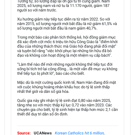
Tương tự, số lượng đáp lại ơn gọi tu trì cũng giảm. Năm
2025, số lượng nam và nữ tu là 11.170 người, giảm 187
người so với năm trước.
Xu hướng giảm này tiếp tục diễn ra từ năm 2022. So với
năm 2015, số lượng người mới bắt đầu là nữ giảm 61,5% và
số lượng người mới bắt đầu là nam giảm 40,7%.
Trong một báo cáo phân tích thống kê, hội đồng giám mục
đã xác định cột mốc 6 triệu tín hữu Công Giáo là “điểm khởi
đầu của những thách thức mà Giáo hội đang phải đối mặt”
và tuyên bố rằng “việc khôi phục lại những tín hữu đã bỏ
đạo và không còn hoạt động là một nhiệm vụ cấp bách”.
“Làm thế nào để mời những người không thể tiếp tục đời
sống bí tích trở lại cộng đồng... là một vấn đề mục vụ không
thể tiếp tục bị phớt lờ”, báo cáo cho biết.
Mặc dù là một cường quốc kinh tế, Nam Hàn đang đối mặt
với cuộc khủng hoảng nhân khẩu học do tỷ lệ sinh thấp
nhất thế giới và dân số già hóa.
Quốc gia này ghi nhận tỷ lệ sinh đạt 0,80 vào năm 2025,
tăng nhẹ so với mức thấp kỷ lục 0,72 vào năm 2023. Các
chuyên gia cho biết, tỷ lệ sinh hiện tại thấp hơn mức 2,1 cần
thiết để duy trì dân số ổn định.
Source:
UCANews
Korean Catholics hit 6 million,