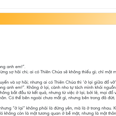
rong anh em!”.
ng sợ hãi chi; ai có Thiên Chúa sẽ không thiếu gì; chỉ một m
ến và sợ hãi; nhưng ai có Thiên Chúa thì ‘ở lại giữa đổ vỡ’ 
rong anh em!”. Không ở lại, cành nho tự tách mình khỏi nguồn
không bắt đầu từ kết quả, nhưng từ việc ở lại; bởi lẽ, mọi đ
ân. Có thể bên ngoài chưa mất gì, nhưng bên trong đã đứt; m
nhưng “ở lại” không phải là đứng yên, mà là ở trong nhau. K
đó không còn là một tương quan ở bề mặt, nhưng là một thô