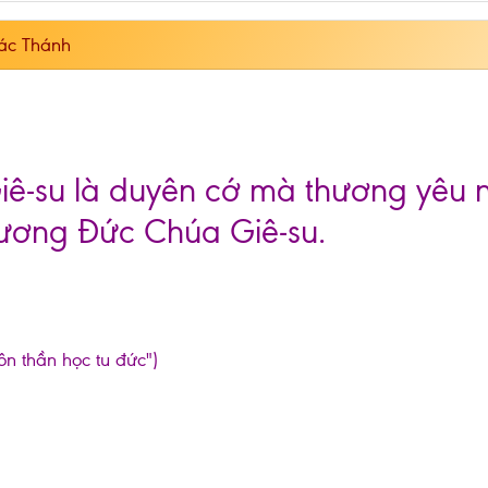
ác Thánh
iê-su là duyên cớ mà thương yêu n
hương Đức Chúa Giê-su.
ôn thần học tu đức")