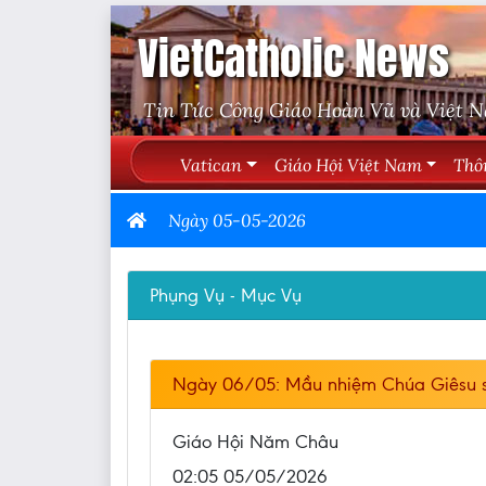
VietCatholic News
Tin Tức Công Giáo Hoàn Vũ và Việt 
Vatican
Giáo Hội Việt Nam
Thô
Ngày 05-05-2026
Phụng Vụ - Mục Vụ
Ngày 06/05: Mầu nhiệm Chúa Giêsu s
Giáo Hội Năm Châu
02:05 05/05/2026