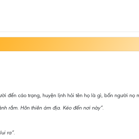
i đến cáo trạng, huyện lịnh hỏi tên họ là gì, bốn người nọ m
h rắm. Hôn thiên ám địa. Kéo đến nơi này”.
ui ra”.