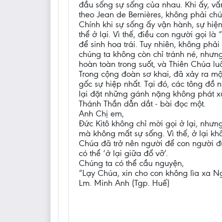
đầu sống sự sống của nhau. Khi ấy, vấ
theo Jean de Bernières, không phải ch
Chính khi sự sống ấy vận hành, sự hiệ
thể ở lại. Vì thế, điều con người gọi l
để sinh hoa trái. Tuy nhiên, không phải
chúng ta không còn chỉ tránh né, nhưng 
hoàn toàn trong suốt, và Thiên Chúa lu
Trong cộng đoàn sơ khai, đã xảy ra một 
gốc sự hiệp nhất. Tại đó, các tông đồ 
lại đặt những gánh nặng không phát xuấ
Thánh Thần dẫn dắt - bài đọc một.
Anh Chị em,
Đức Kitô không chỉ mời gọi ở lại, nhưn
mà không mất sự sống. Vì thế, ở lại k
Chúa đã trở nên người để con người đư
có thể ‘ở lại giữa đổ vỡ’.
Chúng ta có thể cầu nguyện,
“Lạy Chúa, xin cho con không lìa xa N
Lm. Minh Anh (Tgp. Huế)