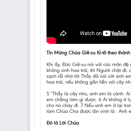
Tin Mừng Chúa Giê-su Ki-tô theo thánh
Khi ấy, Đức Giê-su nói với các môn đệ 
không sinh hoa trái, thì Người chặt đi;
sạch rồi nhờ lời Thầy đã nói với anh e
hoa trái, nếu không gắn liền với cây n
5 “Thầy là cây nho, anh em là cành. Ai 
em chẳng làm gì được. 6 Ai không ở lại
cho nó cháy đi. 7 Nếu anh em ở lại tro
làm Chúa Cha được tôn vinh là : Anh e
Đó là Lời Chúa