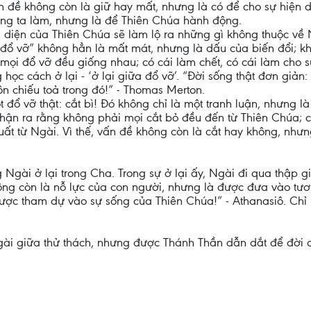
n đề không còn là giữ hay mất, nhưng là có để cho sự hiện 
úng ta làm, nhưng là để Thiên Chúa hành động.
n diện của Thiên Chúa sẽ làm lộ ra những gì không thuộc về
à “đổ vỡ” không hẳn là mất mát, nhưng là dấu của biến đổi; k
 mọi đổ vỡ đều giống nhau; có cái làm chết, có cái làm cho sự 
học cách ở lại - ‘ở lại giữa đổ vỡ’. “Đời sống thật đơn giản
ôn chiếu toả trong đó!” - Thomas Merton.
đổ vỡ thật: cắt bì! Đó không chỉ là một tranh luận, nhưng là
nhận ra rằng không phải mọi cắt bỏ đều đến từ Thiên Chúa; c
t từ Ngài. Vì thế, vấn đề không còn là cắt hay không, nhưng
g Ngài ở lại trong Cha. Trong sự ở lại ấy, Ngài đi qua thập g
hông còn là nỗ lực của con người, nhưng là được đưa vào tư
ợc tham dự vào sự sống của Thiên Chúa!” - Athanasiô. Chỉ 
gài giữa thử thách, nhưng được Thánh Thần dẫn dắt để đời co