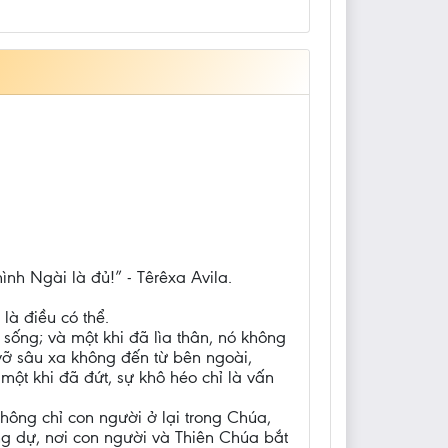
ình Ngài là đủ!” - Têrêxa Avila.
là điều có thể.
 sống; và một khi đã lìa thân, nó không
ổ vỡ sâu xa không đến từ bên ngoài,
ột khi đã đứt, sự khô héo chỉ là vấn
hông chỉ con người ở lại trong Chúa,
ng dự, nơi con người và Thiên Chúa bắt