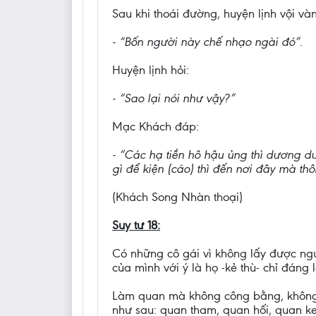
Sau khi thoái đường, huyện lịnh vội v
- “Bốn người này chế nhạo ngài đó”.
Huyện lịnh hỏi:
- “Sao lại nói như vậy?”
Mạc Khách đáp:
- “Các hạ tiền hô hậu ủng thì dương dư
gì để kiện (cáo) thì đến nơi đây mà thôi
(Khách Song Nhàn thoại)
Suy tư 18:
Có những cô gái vì không lấy được ngư
của mình với ý là họ -kẻ thù- chỉ đáng
Làm quan mà không công bằng, không li
như sau: quan tham, quan hối, quan k