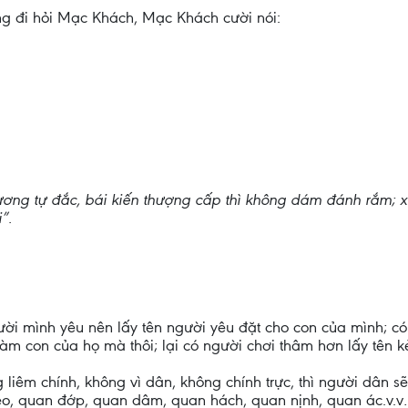
àng đi hỏi Mạc Khách, Mạc Khách cười nói:
ơng tự đắc, bái kiến thượng cấp thì không dám đánh rắm; xét
”.
ời mình yêu nên lấy tên người yêu đặt cho con của mình; có 
 làm con của họ mà thôi; lại có người chơi thâm hơn lấy tên 
êm chính, không vì dân, không chính trực, thì người dân sẽ
eo, quan đớp, quan dâm, quan hách, quan nịnh, quan ác.v.