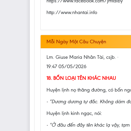
https://www.facebook.com/jmtaiby
http://www.nhantai.info
Mỗi Ngày Một Câu Chuyện
Lm. Giuse Maria Nhân Tài, csjb. ·
19:47 05/05/2026
18. BỐN LOẠI TÊN KHÁC NHAU
Huyện lịnh nọ thăng đường, có bốn ngườ
- “Dương dương tự đắc. Không dám đán
Huyện lịnh kinh ngạc, nói:
- “Ở đâu đến đây tên khác lạ vậy, tạm l