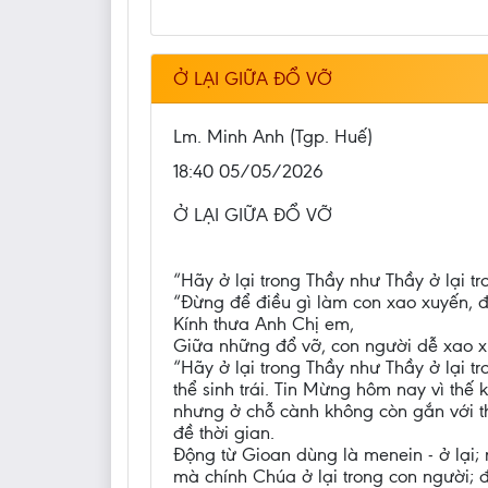
Ở LẠI GIỮA ĐỔ VỠ
Lm. Minh Anh (Tgp. Huế)
18:40 05/05/2026
Ở LẠI GIỮA ĐỔ VỠ
“Hãy ở lại trong Thầy như Thầy ở lại t
“Đừng để điều gì làm con xao xuyến, đừ
Kính thưa Anh Chị em,
Giữa những đổ vỡ, con người dễ xao xuy
“Hãy ở lại trong Thầy như Thầy ở lại t
thể sinh trái. Tin Mừng hôm nay vì thế 
nhưng ở chỗ cành không còn gắn với th
đề thời gian.
Động từ Gioan dùng là menein - ở lại; 
mà chính Chúa ở lại trong con người; 