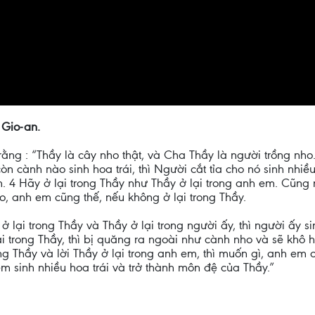
 Gio-an.
rằng : “Thầy là cây nho thật, và Cha Thầy là người trồng nh
 còn cành nào sinh hoa trái, thì Người cắt tỉa cho nó sinh nh
m. 4 Hãy ở lại trong Thầy như Thầy ở lại trong anh em. Cũng
ho, anh em cũng thế, nếu không ở lại trong Thầy.
ở lại trong Thầy và Thầy ở lại trong người ấy, thì người ấy si
 trong Thầy, thì bị quăng ra ngoài như cành nho và sẽ khô 
ng Thầy và lời Thầy ở lại trong anh em, thì muốn gì, anh em 
m sinh nhiều hoa trái và trở thành môn đệ của Thầy.”