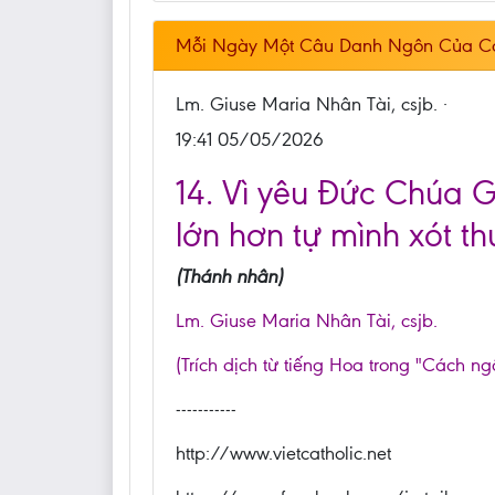
Mỗi Ngày Một Câu Danh Ngôn Của C
Lm. Giuse Maria Nhân Tài, csjb. ·
19:41 05/05/2026
14. Vì yêu Đức Chúa G
lớn hơn tự mình xót t
(Thánh nhân)
Lm. Giuse Maria Nhân Tài, csjb.
(Trích dịch từ tiếng Hoa trong "Cách ng
-----------
http://www.vietcatholic.net