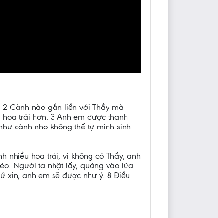
o. 2 Cành nào gắn liền với Thầy mà
iều hoa trái hơn. 3 Anh em được thanh
 như cành nho không thể tự mình sinh
nh nhiều hoa trái, vì không có Thầy, anh
héo. Người ta nhặt lấy, quăng vào lửa
cứ xin, anh em sẽ được như ý. 8 Điều