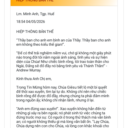
HIỆP THÔNG BẢN THỂ
Lm. Minh Anh, Tgp. Huế
18:54 04/05/2026
HIỆP THÔNG BẢN THỂ
“Thầy ban cho anh em bình an của Thầy. Thầy ban cho anh
em không theo kiểu thế gian!”.
“Để có thể trải nghiệm niềm vui, chớ gì không một giây phút
nào trong đời tôi nằm ngoài ánh sáng, tình yêu và sự hiện
diện của Chúa! Như chiếc bình rỗng, tôi trao toàn thân cho
Ngài, Đấng sẽ đổ đầy nó bằng tình yêu và Thánh Thần!” -
Andrew Murray.
Kính thưa Anh Chị em,
Trong Tin Mừng hôm nay, Chúa Giêsu tiết lộ một bí quyết
để thôi xao xuyến, tìm lại tự do. Không chỉ nên như chiếc
bình rỗng để được đổ đầy, nhưng chúng ta phải đắm mình
trong nguồn ấy; không chỉ nhận lãnh, nhưng ở lại.
“Anh em đừng xao xuyến!”. Xao xuyến không hẳn đến từ
những gì xảy ra bên ngoài; nó phát sinh từ việc chúng ta
đứng trước mọi sự. Có người ở trong thử thách mà vẫn bình
an; có người không thiếu gì mà lòng vẫn bất ổn. “Lạy Chúa,
Chúa dựng nên con cho Chúa, và lòng con khắc khoải cho