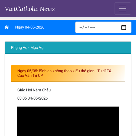
VietCatholic News
Ngày 04-05-2026
Phụng Vụ - Mục Vụ
Ngày 05/05: Bình an không theo kiểu thế gian - Tu sĩ FX.
Cao Văn Trí CP
Giáo Hội Năm Châu
03:05 04/05/2026