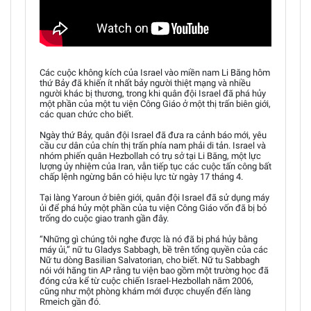
Các cuộc không kích của Israel vào miền nam Li Băng hôm
thứ Bảy đã khiến ít nhất bảy người thiệt mạng và nhiều
người khác bị thương, trong khi quân đội Israel đã phá hủy
một phần của một tu viện Công Giáo ở một thị trấn biên giới,
các quan chức cho biết.
Ngày thứ Bảy, quân đội Israel đã đưa ra cảnh báo mới, yêu
cầu cư dân của chín thị trấn phía nam phải di tản. Israel và
nhóm phiến quân Hezbollah có trụ sở tại Li Băng, một lực
lượng ủy nhiệm của Iran, vẫn tiếp tục các cuộc tấn công bất
chấp lệnh ngừng bắn có hiệu lực từ ngày 17 tháng 4.
Tại làng Yaroun ở biên giới, quân đội Israel đã sử dụng máy
ủi để phá hủy một phần của tu viện Công Giáo vốn đã bị bỏ
trống do cuộc giao tranh gần đây.
“Những gì chúng tôi nghe được là nó đã bị phá hủy bằng
máy ủi,” nữ tu Gladys Sabbagh, bề trên tổng quyền của các
Nữ tu dòng Basilian Salvatorian, cho biết. Nữ tu Sabbagh
nói với hãng tin AP rằng tu viện bao gồm một trường học đã
đóng cửa kể từ cuộc chiến Israel-Hezbollah năm 2006,
cũng như một phòng khám mới được chuyển đến làng
Rmeich gần đó.