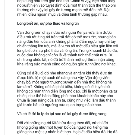
bếp cũng như trên ghế nhà thờ. Chính vì vậy, việc nhìn thấy
nó xuất hiện vào tuyệt đỉnh của một thành tích thể thao phi
thường như vậy lại gây ấn tượng mạnh mẽ đến thế. Đột
nhiên, điều ngoạn mục và điều bình thường gặp nhau.
Lòng biết ơn, sự phó thác và lòng tin
Vận động viên chạy nước rút người Kenya vừa làm được
điều mà rất ít người trên trái đất có thể mơ ước, nhưng bản
năng đầu tiên của anh không phải là đấm ngực hay chỉ tay
chiến thắng lên trời, mà là vươn tới một dấu hiệu gắn liền với
lòng biết ơn, sự phó thác và lòng tin. Trong khoảnh khắc đó,
cuộc đua không chỉ còn là về thành tích thể chất nữa. Dù
chỉ trong chốc lát, nó đã trở thành một sự thừa nhận công
khai rằng sức mạnh cũng có nguồn gốc từ những nơi khác.
Cũng có điều gì đó nhẹ nhàng và an tâm khi thấy đức tin
được biểu lộ một cách dễ dàng như vậy. Vận động viên
chạy bộ, một người thường xuyên đến nhà thờ, không hề
làm ầm ĩ. Không có bài phát biểu, không có lời tuyên bố,
không có màn trình diễn lòng mộ đạo. Chỉ là một phản xạ tự
nhiên, như thể hành động phó thác khoảnh khắc này cho
Chúa là bản năng của anh ta, cũng như việc làm dấu thánh
giá trước bất cứ ngưỡng cửa quan trọng nào khác.
Và có lẽ đó là lý do tại sao nó lại gây được tiếng vang.
Đối với những người Kitô hữu đang theo dõi, cử chỉ đó
không giống như một tuyên bố của người nổi tiếng mà
giống như một sự nhận biết hơn. Họ biết dấu hiệu đó. Họ đã