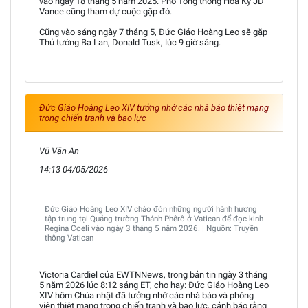
vào ngày 18 tháng 5 năm 2025. Phó Tổng thống Hoa Kỳ JD
Vance cũng tham dự cuộc gặp đó.
Cũng vào sáng ngày 7 tháng 5, Đức Giáo Hoàng Leo sẽ gặp
Thủ tướng Ba Lan, Donald Tusk, lúc 9 giờ sáng.
Đức Giáo Hoàng Leo XIV tưởng nhớ các nhà báo thiệt mạng
trong chiến tranh và bạo lực
Vũ Văn An
14:13 04/05/2026
Đức Giáo Hoàng Leo XIV chào đón những người hành hương
tập trung tại Quảng trường Thánh Phêrô ở Vatican để đọc kinh
Regina Coeli vào ngày 3 tháng 5 năm 2026. | Nguồn: Truyền
thông Vatican
Victoria Cardiel của EWTNNews, trong bản tin ngày 3 tháng
5 năm 2026 lúc 8:12 sáng ET, cho hay: Đức Giáo Hoàng Leo
XIV hôm Chúa nhật đã tưởng nhớ các nhà báo và phóng
viên thiệt mạng trong chiến tranh và bạo lực, cảnh báo rằng