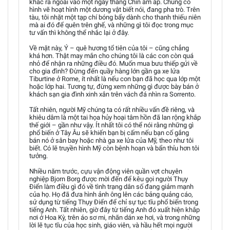
khác ra ngoài vào một ngày tháng Chín ấm áp. Chúng có
hình vẽ hoạt hình một dương vật biết nói, đang pha trò. Trên
tàu, tôi nhặt một tạp chí bóng bẩy dành cho thanh thiếu niên
mà ai đó để quên trên ghế, và những gì tôi đọc trong mục
tư vấn thì không thể nhắc lại ở đây.
Về mặt này, Ý – quê hương tổ tiên của tôi – cũng chẳng
khá hơn. Thật may mắn cho chúng tôi là các con còn quá
nhỏ để nhận ra những điều đó. Muốn mua bưu thiếp gửi về
cho gia đình? Đừng đến quầy hàng lớn gần ga xe lửa
Tiburtine ở Rome, ít nhất là nếu con bạn đã học qua lớp một
hoặc lớp hai. Tương tự, đừng xem những gì được bày bán ở
khách sạn gia đình xinh xắn trên vách đá nhìn ra Sorrento.
Tất nhiên, người Mỹ chúng ta có rất nhiều vấn đề riêng, và
khiêu dâm là một tai họa hủy hoại tâm hồn đã lan rộng khắp
thế giới – gần như vậy. Ít nhất tôi có thể nói rằng những gì
phổ biến ở Tây Âu sẽ khiến bạn bị cấm nếu bạn cố gắng
bán nó ở sân bay hoặc nhà ga xe lửa của Mỹ, theo như tôi
biết. Có lẽ truyền hình Mỹ còn bệnh hoạn và bẩn thỉu hơn tôi
tưởng.
Nhiều năm trước, cựu vận động viên quần vợt chuyên
nghiệp Bjorn Borg được mời đến để kêu gọi người Thụy
Điển làm điều gì đó về tình trạng dân số đang giảm mạnh
của họ. Họ đã đưa hình ảnh ông lên các bảng quảng cáo,
sử dụng từ tiếng Thụy Điển để chỉ sự tục tĩu phổ biến trong
tiếng Anh. Tất nhiên, giờ đây từ tiếng Anh đó xuất hiện khắp
nơi ở Hoa Kỳ, trên áo sơ mi, nhãn dán xe hơi, và trong những
lời lẽ tục tĩu của học sinh, giáo viên, và hầu hết mọi người