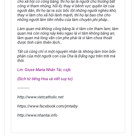
cho xã hội có công bằng, thì họ lại là người chủ trương bất
công vì tham nhũng, hối lộ; thay vì bênh vực quyền lợi của
người dân, thì họ lại ra sức bốc lột những người nghèo khó;
thay vì làm cho xã hội lành mạnh, thì họ lại bao che cho
những người lắm tiền nhiều của làm chuyện phi pháp…
Làm quan mà không công bằng là vì tâm còn tham lam; làm
quan mà còn nóng nảy kiêu ngạo là vì tâm không bằng an;
làm quan mà lòng vẫn còn phe phái là vì tâm chưa thoát
được tình cảm thiên lệch…
Tất cả cũng chỉ vì một nguyên nhân là: không làm tròn bổn
phận của một người con của Cha là Đấng ngự trên trời mà
thôi.
Lm. Giuse Maria Nhân Tài, csjb.
(Dịch từ tiếng Hoa và viết suy tư)
----------
http://www.vietcatholic.net
https://www.facebook.com/jmtaiby
http://www.nhantai.info