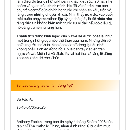
làm điều đó trong những khoảnh khắc kiệt sức, sợ hãi, nhẹ
nhõm và tạ ơn của chính mình. Họ đã vẽ nó trên trán con
cái, trên cơ thể của chính họ trước khi nhận tin xấu, trên vô
lăng trước những chuyến đi dài. Nhìn thấy nó ở đó, vào cuối
một cuộc chạy marathon lập kỷ lục thế giới, là để nhắc nhở
rằng đức tin không biến mất trước sự vĩ đại; nếu có điều gì,
nó càng trở nên rõ ràng hơn.
Thành tích đáng kinh ngạc của Sawe sẽ được phát lại như
một trong những cột mốc thể thao của năm. Nhưng đối với
nhiều người tin Chúa, hình ảnh có thể đọng lại lâu nhất
không phải là chiếc đồng hồ. Đó là bàn tay đặt lên trán,
ngực và vai. Một nhà vô địch, lấy lại hơi thở, và lặng lẽ dâng
khoảnh khắc đó cho Chúa.
Tại sao chúng ta nên tin tưởng họ?
Vũ Văn An
16:46 04/05/2026
Anthony Esolen, trong bản tin ngày 4 tháng 5 năm 2026 của
tạp chí The Catholic Thing, nhận định rằng: Giới giám mục