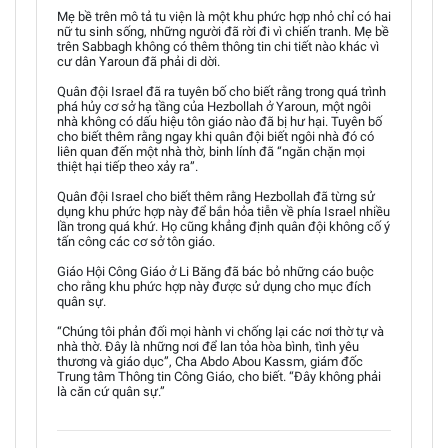
Mẹ bề trên mô tả tu viện là một khu phức hợp nhỏ chỉ có hai
nữ tu sinh sống, những người đã rời đi vì chiến tranh. Mẹ bề
trên Sabbagh không có thêm thông tin chi tiết nào khác vì
cư dân Yaroun đã phải di dời.
Quân đội Israel đã ra tuyên bố cho biết rằng trong quá trình
phá hủy cơ sở hạ tầng của Hezbollah ở Yaroun, một ngôi
nhà không có dấu hiệu tôn giáo nào đã bị hư hại. Tuyên bố
cho biết thêm rằng ngay khi quân đội biết ngôi nhà đó có
liên quan đến một nhà thờ, binh lính đã “ngăn chặn mọi
thiệt hại tiếp theo xảy ra”.
Quân đội Israel cho biết thêm rằng Hezbollah đã từng sử
dụng khu phức hợp này để bắn hỏa tiễn về phía Israel nhiều
lần trong quá khứ. Họ cũng khẳng định quân đội không cố ý
tấn công các cơ sở tôn giáo.
Giáo Hội Công Giáo ở Li Băng đã bác bỏ những cáo buộc
cho rằng khu phức hợp này được sử dụng cho mục đích
quân sự.
“Chúng tôi phản đối mọi hành vi chống lại các nơi thờ tự và
nhà thờ. Đây là những nơi để lan tỏa hòa bình, tình yêu
thương và giáo dục”, Cha Abdo Abou Kassm, giám đốc
Trung tâm Thông tin Công Giáo, cho biết. “Đây không phải
là căn cứ quân sự.”