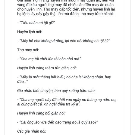
Gia nhân nghĩ rằng huyện lịnh muốn may quần áo, nên vội
vàng đi kêu người thợ may đã nhiều lần đến may áo quần
cho huyện lịnh. Thợ may cấp tốc đến, nhưng huyện lịnh lại
hạ lệnh lấy cây gậy thật lớn mà đánh, thợ may tức khí nói:
- “Tiểu nhân có tội gì?”
Huyện lịnh nói:
- “Mày bỏ cha không dưỡng, lại còn nói không có tội à?”
Thợ may nói:
- “Cha mẹ tôi chết lúc tôi còn nhỏ mà”.
Huyện lịnh càng thêm tức giận, nói:
- “Mầy là một thằng bất hiếu, có cha lại không nhận, bay
đâu…”
Gia nhân biết chuyện, bèn quỳ xuống bẩm cáo:
- “Cha mẹ người này đã chết vào ngày nọ tháng nọ năm nọ,
ai cũng biết cả, xin ngài điều tra kỷ ạ”.
Huyện linh càng nổi giận nói:
- “Cái ông lão vừa đến cáo trạng đó là quỷ sao?”
Các gia nhân nói: