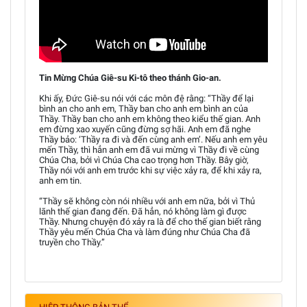
Tin Mừng Chúa Giê-su Ki-tô theo thánh Gio-an.
Khi ấy, Đức Giê-su nói với các môn đệ rằng: “Thầy để lại
bình an cho anh em, Thầy ban cho anh em bình an của
Thầy. Thầy ban cho anh em không theo kiểu thế gian. Anh
em đừng xao xuyến cũng đừng sợ hãi. Anh em đã nghe
Thầy bảo: ‘Thầy ra đi và đến cùng anh em’. Nếu anh em yêu
mến Thầy, thì hẳn anh em đã vui mừng vì Thầy đi về cùng
Chúa Cha, bởi vì Chúa Cha cao trọng hơn Thầy. Bây giờ,
Thầy nói với anh em trước khi sự việc xảy ra, để khi xảy ra,
anh em tin.
“Thầy sẽ không còn nói nhiều với anh em nữa, bởi vì Thủ
lãnh thế gian đang đến. Đã hẳn, nó không làm gì được
Thầy. Nhưng chuyện đó xảy ra là để cho thế gian biết rằng
Thầy yêu mến Chúa Cha và làm đúng như Chúa Cha đã
truyền cho Thầy.”