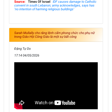
Source:
Times Of Israel
IDF causes damage to Catholic
convent in south Lebanon; army acknowledges, says has
‘no intention of harming religious buildings’
Sarah Mullally cho rằng lệnh cấm phong chức cho phụ nữ
trong Giáo Hội Công Giáo là một sự bất công
Đặng Tự Do
17:14 04/05/2026