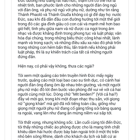
Đức dường như đang rất háo hức, thậm chí có thể nói là
nhiệt tình, ban phước lành cho những người đàn ông ngủ
với đàn ông, và phụ nữ ngủ với phụ nữ, dường như tin rằng
Thánh Phaolô và Thánh Giuđa không có gì để dạy họ: nước
Đức, sau khi đã dẫn đầu con đường hướng tới một thế giới
trong đó các gia đình giàu có con cái và mạnh mẽ hơn bao
giờ hết; tình yêu giữa nam và nữ được ca ngợi trong âm
nhạc và được khẳng định trong phong tục và luật pháp; văn
hóa đại chúng, trong những biểu thức công khai nhất, lành
mạnh và trong sạch; và những điều xấu xa nào đó phải trốn
trong những con hẻm bẩn thỉu, lẩn tránh nếu không phải
luật pháp, thì là sự khiển trách của tất cả những người
đứng đắn.
Hiện nay, có phải vậy không, thưa các ngài?
Tôi xem một quảng cáo trên truyền hình Đức mấy ngày
trước, quảng cáo một loại bao cao su tình dục, có cảnh hai
người đàn ông đang ôm ấp nhau trên giường, và một người
phụ nữ mặc đồ lót đen bước vào phòng để vui vẻ với cả hai
người cùng một lúc. Dòng chữ “Mit beiden?” (Với cả hai?)
đầy vẻ mời gọi, trong khi một đoạn nhạc thu sẵn, với giọng
nữ “giọng khàn” mà giờ đã nổi tiếng toàn cầu, giống như
giọng một người phụ nữ đang cố gắng tống sỏi bàng quang
ra ngoài, vang lên như đang ăn mừng niềm vui sắp tới.
Tôi thất vọng, nhưng không sốc. Lần cuối cùng tôi đến Đức,
tôi thấy những chiếc áo phông được cho là mang tính chất
khiêu dâm hài hước được bày bán ngoài trời ở một thị trấn
nhỏ bên sông Rhine, dành cho khách du lịch và bất cứ ai