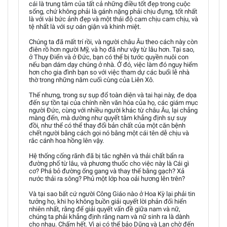
cái là trung tâm của tất cả những điều tốt đẹp trong cuộc
sống, chứ không phải là gánh nặng phải chịu đựng, tốt nhất
là với vài bức ảnh đẹp và một thái độ cam chịu cam chịu, và
tệ nhất là với sự oán giận và khinh miệt.
Chúng ta đã mất trí rồi, và người châu Âu theo cách này còn
điên rồ hơn người Mỹ, và họ đã như vậy từ lâu hơn. Tại sao,
ở Thụy Điển và ở Đức, bạn có thể bị tước quyền nuôi con
nếu bạn dám dạy chúng ở nhà. Ở đó, việc làm đó nguy hiểm
hơn cho gia đình bạn so với việc tham dự các buổi lễ nhà
thờ trong những năm cuối cùng của Liên Xô.
Thế nhưng, trong sự sụp đổ toàn diện và tai hại này, đe dọa
đến sự tồn tại của chính nền văn hóa của họ, các giám mục
người Đức, cùng với nhiều người khác từ châu Âu, lại chẳng
màng đến, mà dường như quyết tâm khẳng định sự suy
đồi, như thể có thể thay đổi bản chất của một căn bệnh
chết người bằng cách gọi nó bằng một cái tên dễ chịu và
rắc cánh hoa hồng lên vậy.
Hệ thống cống rãnh đã bị tắc nghẽn và thải chất bẩn ra
đường phố từ lâu, và phương thuốc cho việc này là Cái gì
cơ? Phá bỏ đường ống gang và thay thế bằng gạch? Xả
nước thải ra sông? Phủ một lớp hoa oải hương lên trên?
Và tại sao bất cứ người Công Giáo nào ở Hoa Kỳ lại phải tin
tưởng họ, khi họ không buồn giải quyết lời phản đối hiển
nhiên nhất, rằng để giải quyết vấn đề giữa nam và nữ,
chúng ta phải khẳng định rằng nam và nữ sinh ra là dành
cho nhau. Chấm hết. Vì ai có thể bảo Dũng và Lan chờ đến