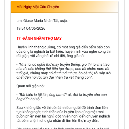
Mỗi Ngày Một Câu Chuyện
Lm. Giuse Maria Nhân Tài, csjb. ·
19:54 04/05/2026
17. ĐÁNH NHẦM THỢ MAY
Huyện lịnh thăng đường, có một ông già đến bẩm báo con
của ông là nghịch tử bất hiếu, huyện lịnh vừa nghe xong thì
rất giận, vội vàng hỏi rõ chi tiết, ông già nói:
- “Nhà tôi có nghề thợ may truyền thống, giờ thì tôi mắt lão
hóa rồi nên không thể tiếp tục được, con tôi chăm nom tôi
tuổi già, chẳng may nó du thủ du thực, bỏ bê tôi, tôi sắp đói
chết đến nơi rồi, xin đại nhân tra xét thằng con”.
Quan nổi giận nói:
- “Bất hiếu là tội lớn, ông tạm đi về, đợi ta truyền cho con
ông đến hỏi tội”.
Sau khi ông lão về thì có rất nhiều người đệ trình đơn liên
tục không ngớt, tinh thần của huyện lịnh cũng mệt mỏi,
buồn phiền nên lui nghỉ, đột nhiên nghĩ đến chuyện nghịch
tử, bèn ra lệnh cho gia nhân đi tìm tên thợ may đến.