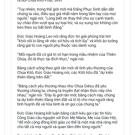
ra bởi Chúa Kitô Phục Sinh.
“Tuy nhiên, trong thế giới mới mà Đấng Phục Sinh dẫn dắt
chúng ta vào, điều quý giá nhất nằm trong tầm tay của mọi
người,” ngài nói. “Lòng biết ơn thay thế cho sự cạnh tranh;
sự chào đón vượt qua sự loại trừ; và sự sung túc không còn
kéo theo sự bất bình đẳng.”
Đức Giáo Hoàng Leo nói rằng đức tin giải phóng trái tim
“khỏi nỗi lo lắng về việc sở hữu và tích lũy” và khỏi ảo tưởng
rằng giá trị con người phụ thuộc vào danh vọng.
“Mỗi người đã có giá trị vô hạn trong mầu nhiệm của Thiên
Chúa, đó là thực tại đích thực,” ngài nói.
Bằng cách sống theo giới răn mới về tình yêu thương của
Chúa Kitô, Đức Giáo Hoàng nói, các Kitô hữu đã “dự kiến
thiên đàng trên đất.”
“Bằng cách yêu thương nhau như Chúa Giêsu đã yêu
thương chúng ta, chúng ta truyền đạt nhận thức này cho
nhau,” ngài nói. “Đây là giới răn mới; bằng cách này, chúng
ta dự kiến thiên đàng trên đất và tỏ lộ cho mọi người rằng
tình huynh đệ và hòa bình là ơn gọi của chúng ta.”
Đức Giáo Hoàng kết luận bằng cách kêu gọi các tín hữu
Công Giáo cầu nguyện với Đức Mẹ Maria, Mẹ của Giáo Hội,
“để mỗi cộng đồng Kitô giáo có thể là một mái nhà rộng mở
cho tất cả mọi người và quan tâm đến từng người.”