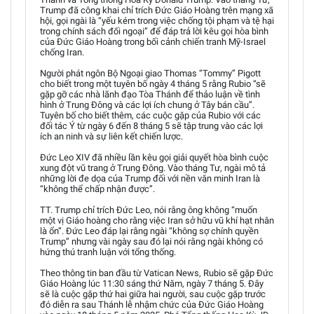
Trump đã công khai chỉ trích Đức Giáo Hoàng trên mạng xã
hội, gọi ngài là “yếu kém trong việc chống tội phạm và tệ hại
trong chính sách đối ngoại” để đáp trả lời kêu gọi hòa bình
của Đức Giáo Hoàng trong bối cảnh chiến tranh Mỹ-Israel
chống Iran.
Người phát ngôn Bộ Ngoại giao Thomas “Tommy” Pigott
cho biết trong một tuyên bố ngày 4 tháng 5 rằng Rubio “sẽ
gặp gỡ các nhà lãnh đạo Tòa Thánh để thảo luận về tình
hình ở Trung Đông và các lợi ích chung ở Tây bán cầu”.
Tuyên bố cho biết thêm, các cuộc gặp của Rubio với các
đối tác Ý từ ngày 6 đến 8 tháng 5 sẽ tập trung vào các lợi
ích an ninh và sự liên kết chiến lược.
Đức Leo XIV đã nhiều lần kêu gọi giải quyết hòa bình cuộc
xung đột vũ trang ở Trung Đông. Vào tháng Tư, ngài mô tả
những lời đe dọa của Trump đối với nền văn minh Iran là
“không thể chấp nhận được”.
TT. Trump chỉ trích Đức Leo, nói rằng ông không “muốn
một vị Giáo hoàng cho rằng việc Iran sở hữu vũ khí hạt nhân
là ổn”. Đức Leo đáp lại rằng ngài “không sợ chính quyền
Trump” nhưng vài ngày sau đó lại nói rằng ngài không có
hứng thú tranh luận với tổng thống.
Theo thông tin ban đầu từ Vatican News, Rubio sẽ gặp Đức
Giáo Hoàng lúc 11:30 sáng thứ Năm, ngày 7 tháng 5. Đây
sẽ là cuộc gặp thứ hai giữa hai người, sau cuộc gặp trước
đó diễn ra sau Thánh lễ nhậm chức của Đức Giáo Hoàng