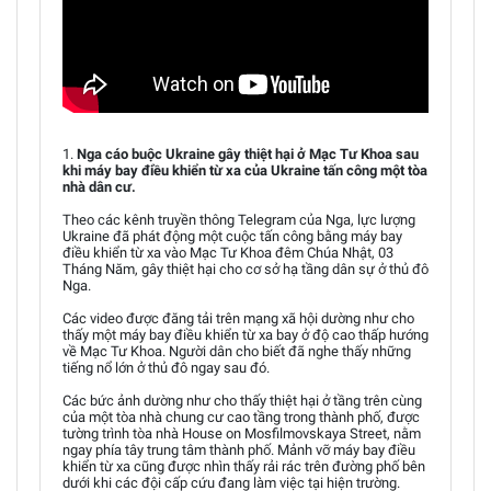
1.
Nga cáo buộc Ukraine gây thiệt hại ở Mạc Tư Khoa sau
khi máy bay điều khiển từ xa của Ukraine tấn công một tòa
nhà dân cư.
Theo các kênh truyền thông Telegram của Nga, lực lượng
Ukraine đã phát động một cuộc tấn công bằng máy bay
điều khiển từ xa vào Mạc Tư Khoa đêm Chúa Nhật, 03
Tháng Năm, gây thiệt hại cho cơ sở hạ tầng dân sự ở thủ đô
Nga.
Các video được đăng tải trên mạng xã hội dường như cho
thấy một máy bay điều khiển từ xa bay ở độ cao thấp hướng
về Mạc Tư Khoa. Người dân cho biết đã nghe thấy những
tiếng nổ lớn ở thủ đô ngay sau đó.
Các bức ảnh dường như cho thấy thiệt hại ở tầng trên cùng
của một tòa nhà chung cư cao tầng trong thành phố, được
tường trình tòa nhà House on Mosfilmovskaya Street, nằm
ngay phía tây trung tâm thành phố. Mảnh vỡ máy bay điều
khiển từ xa cũng được nhìn thấy rải rác trên đường phố bên
dưới khi các đội cấp cứu đang làm việc tại hiện trường.