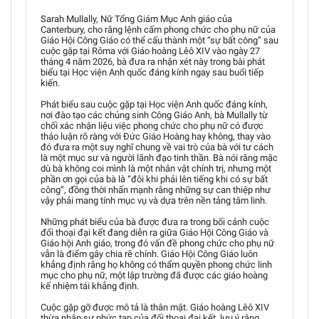
Sarah Mullally, Nữ Tổng Giám Mục Anh giáo của
Canterbury, cho rằng lệnh cấm phong chức cho phụ nữ của
Giáo Hội Công Giáo có thể cấu thành một “sự bất công” sau
cuộc gặp tại Rôma với Giáo hoàng Lêô XIV vào ngày 27
tháng 4 năm 2026, bà đưa ra nhận xét này trong bài phát
biểu tại Học viện Anh quốc đáng kính ngay sau buổi tiếp
kiến.
Phát biểu sau cuộc gặp tại Học viện Anh quốc đáng kính,
nơi đào tạo các chủng sinh Công Giáo Anh, bà Mullally từ
chối xác nhận liệu việc phong chức cho phụ nữ có được
thảo luận rõ ràng với Đức Giáo Hoàng hay không, thay vào
đó đưa ra một suy nghĩ chung về vai trò của bà với tư cách
là một mục sư và người lãnh đạo tinh thần. Bà nói rằng mặc
dù bà không coi mình là một nhân vật chính trị, nhưng một
phần ơn gọi của bà là “đôi khi phải lên tiếng khi có sự bất
công”, đồng thời nhấn mạnh rằng những sự can thiệp như
vậy phải mang tính mục vụ và dựa trên nền tảng tâm linh.
Những phát biểu của bà được đưa ra trong bối cảnh cuộc
đối thoại đại kết đang diễn ra giữa Giáo Hội Công Giáo và
Giáo hội Anh giáo, trong đó vấn đề phong chức cho phụ nữ
vẫn là điểm gây chia rẽ chính. Giáo Hội Công Giáo luôn
khẳng định rằng họ không có thẩm quyền phong chức linh
mục cho phụ nữ, một lập trường đã được các giáo hoàng
kế nhiệm tái khẳng định.
Cuộc gặp gỡ được mô tả là thân mật. Giáo hoàng Lêô XIV
thừa nhận sự phức tạp của đối thoại đại kết, lưu ý rằng