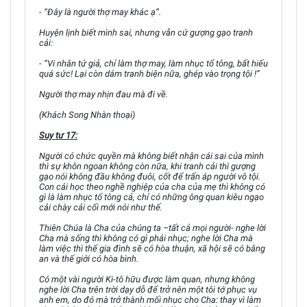
- “Đây là người thợ may khác ạ”.
Huyện lịnh biết mình sai, nhưng vẫn cứ gượng gạo tranh
cải:
- “Vi nhân tử giả, chỉ làm thợ may, làm nhục tổ tông, bất hiếu
quá sức! Lại còn dám tranh biện nữa, ghép vào trọng tội !”
Người thợ may nhịn đau mà đi về.
(Khách Song Nhàn thoại)
Suy tư 17:
Người có chức quyền mà không biết nhận cái sai của mình
thì sự khôn ngoan không còn nữa, khi tranh cải thì gượng
gạo nói không đầu không đuôi, cốt để trấn áp người vô tội.
Con cái học theo nghề nghiệp của cha của mẹ thì không có
gì là làm nhục tổ tông cả, chỉ có những ông quan kiêu ngạo
cải chày cải cối mới nói như thế.
Thiên Chúa là Cha của chúng ta –tất cả mọi người- nghe lời
Cha mà sống thì không có gì phải nhục; nghe lời Cha mà
làm việc thì thế gia đình sẽ có hòa thuận, xã hội sẽ có bằng
an và thế giới có hòa bình.
Có một vài người Ki-tô hữu được làm quan, nhưng không
nghe lời Cha trên trời dạy dỗ để trở nên một tôi tớ phục vụ
anh em, do đó mà trở thành mối nhục cho Cha: thay vì làm