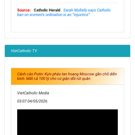
Source:
Catholic Herald
Sarah Mullally says Catholic
ban on women’s ordination is an “injustice”
VietCatholic TV
Cảnh cáo Putin: Kyiv pháo tan hoang Moscow gần chỗ diễn
binh. Mất cả 100 tỷ cho cú giận dỗi rút quân
VietCatholic Media
03:07 04/05/2026