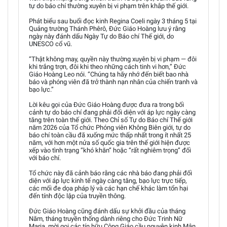
tự do báo chí thường xuyên bị vi phạm trên khắp thế giới.
Phát biểu sau buổi đọc kinh Regina Coeli ngày 3 tháng 5 tại
Quảng trường Thánh Phêrô, Đức Giáo Hoàng lưu ý rằng
ngày này đánh dấu Ngày Tự do Báo chí Thế giới, do
UNESCO cổ vũ.
“Thật không may, quyền này thường xuyên bị vi phạm — đôi
khi trắng trợn, đôi khi theo những cách tinh vi hơn,” Đức
Giáo Hoàng Leo nói. “Chúng ta hãy nhớ đến biết bao nhà
báo và phóng viên đã trở thành nạn nhân của chiến tranh và
bạo lực.”
Lời kêu gọi của Đức Giáo Hoàng được đưa ra trong bối
cảnh tự do báo chí đang phải đối diện với áp lực ngày càng
tăng trên toàn thế giới. Theo Chỉ số Tự do Báo chí Thế giới
năm 2026 của Tổ chức Phóng viên Không Biên giới, tự do
báo chí toàn cầu đã xuống mức thấp nhất trong ít nhất 25
năm, với hơn một nửa số quốc gia trên thế giới hiện được
xếp vào tình trạng “khó khăn” hoặc “rất nghiêm trọng” đối
với báo chí.
Tổ chức này đã cảnh báo rằng các nhà báo đang phải đối
diện với áp lực kinh tế ngày càng tăng, bạo lực trực tiếp,
các mối đe dọa pháp lý và các hạn chế khác làm tổn hại
đến tính độc lập của truyền thông.
Đức Giáo Hoàng cũng đánh dấu sự khởi đầu của tháng
Năm, tháng truyền thống dành riêng cho Đức Trinh Nữ
Maria, mời gọi các tín hữu Công Giáo cầu nguyện kinh Mân