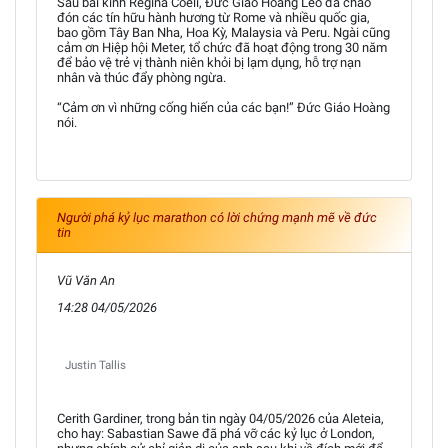
Sau bài kinh Regina Coeli, Đức Giáo Hoàng Leo đã chào
đón các tín hữu hành hương từ Rome và nhiều quốc gia,
bao gồm Tây Ban Nha, Hoa Kỳ, Malaysia và Peru. Ngài cũng
cảm ơn Hiệp hội Meter, tổ chức đã hoạt động trong 30 năm
để bảo vệ trẻ vị thành niên khỏi bị lạm dụng, hỗ trợ nạn
nhân và thúc đẩy phòng ngừa.
“Cảm ơn vì những cống hiến của các bạn!” Đức Giáo Hoàng
nói.
Người phá kỷ lục marathon có lời chứng mạnh mẽ về đức
tin
Vũ Văn An
14:28 04/05/2026
Justin Tallis
Cerith Gardiner, trong bản tin ngày 04/05/2026 của Aleteia,
cho hay: Sabastian Sawe đã phá vỡ các kỷ lục ở London,