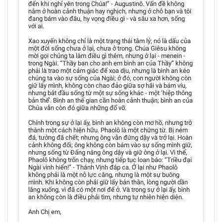
đến khi nghỉ yên trong Chúa!” - Augustinô. Vấn đề không
nằm ở hoàn cảnh thuận hay nghịch, nhưng ở chỗ bạn và tôi
đang bám vào đâu, hy vọng điều gì - và sâu xa hơn, sống
với ai.
Xao xuyến không chỉ là một trạng thái tâm lý; nó là dấu của
một đời sống chưa ở lại, chưa ở trong. Chúa Giêsu không
mời gọi chúng ta làm điều gì thêm, nhưng ở lại - menein -
trong Ngài. “Thầy ban cho anh em bình an của Thầy” không
phải là trao một cảm giác để xoa dịu, nhưng là bình an kéo
chúng ta vào sự sống của Ngài; ở đó, con người không còn
giữ lấy mình, không còn chao đảo giữa sợ hãi và bám víu,
nhưng bắt đầu sống từ một sự sống khác - một ‘hiệp thông
bản thể’. Bình an thế gian cần hoàn cảnh thuận; bình an của
Chúa vẫn còn đó giữa những đổ vỡ.
Chính trong sự ở lại ấy, bình an không còn mơ hồ, nhưng trở
thành một cách hiện hữu. Phaolô là một chứng từ. Bị ném
đá, tưởng đã chết; nhưng ông vẫn đứng dậy và trở lại. Hoàn
cảnh không đổi; ông không còn bám vào sự sống mình giữ,
nhưng sống từ Đấng nâng ông dậy và giữ ông ở lại. Vì thế,
Phaolô không trốn chạy, nhưng tiếp tục loan báo: “Triều đại
Ngài vinh hiển!” - Thánh Vịnh đáp ca. Ở lại như Phaolô
không phải là một nỗ lực căng, nhưng là một sự buông
mình. Khi không còn phải giữ lấy bản thân, lòng người dần
lắng xuống, vì đã có một nơi để ở. Và trong sự ở lại ấy, bình
an không còn là điều phải tìm, nhưng tự nhiên hiện diện.
Anh Chị em,