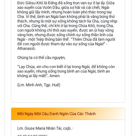
Đức Giêsu Kitô là Đấng đã sống trọn vẹn sự ở lại ấy. Giữa
xao xuyến của Vườn Dầu, giữa sợ hãi và cái chết, Ngài
không giữ lấy mình, nhưng hoàn toàn phó thác trong tay
Cha. Vì thế, bình an Ngài ban không phải là vắng bóng thử
thách, nhưng là một sự sống không tách lìa Cha, cùng nhịp
với Cha. Cũng thế, chỉ khi ở lại trong Chúa Kitô, trong Cha,
con người không chỉ thôi xao xuyến, được an ủi hay vững
vàng hơn, nhưng được sống chính sự sống thần linh của
Ngài - một ‘hiệp thông bản thể’. “Thiên Chúa đã làm người
để con người được tham dự vào sự sống của Ngài!” -
Athanasiô.
Chúng ta có thể cầu nguyện,
“Lạy Chúa, xin cho con biết ở lại trong Ngài, để không còn
xao xuyến, nhưng sống trong bình an của Ngài, bình an
không ai lấy mất!”, Amen.
(Lm. Minh Anh, Tgp. Huế)
Mỗi Ngày Một Câu Danh Ngôn Của Các Thánh
Lm. Giuse Maria Nhân Tài, csjb. ·