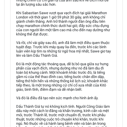
nhưng chính cử chỉ giản dị của anh sau khi về đích mới để
lại ấn tượng sâu sắc hơn.
Khi Sabastian Sawe vượt qua vạch đích tại giải Marathon
London với thời gian 1 giờ 59 phút 30 giây, anh không chỉ
giành chiến thắng. Anh trở thành người đàn ông đầu tiên
chạy marathon chính thức dưới hai giờ, đẩy sức chịu đựng
của con người lên một tầm cao mà cho đến nay dường như
không thể đạt được.
Và rồi, chỉ vài giây sau đó, anh đã làm một điều quen thuộc
tuyệt đẹp. Trước khi máy quay lia đến, trước khi các bình
luận viên kịp tìm ra những từ ngữ hoa mỹ nhất, Sawe giơ tay
lên và làm Dấu Thánh Giá.
Đó là một động tác thoáng qua, dễ bị bỏ qua giữa sự hưng
phấn của vạch đích, nhưng dường như nó đã làm dịu đi
toàn bộ khung cảnh. Một khoảnh khắc trước đó, là tiếng
gầm rú của thể thao đỉnh cao, tiếng bước chân dồn dập,
tiếng thở hổn hển và những thống kê lịch sử; khoảnh khắc
tiếp theo, là một trong những cử chỉ cổ xưa nhất của Kitô
giáo, bình tĩnh, điềm đạm và dễ nhận biết.
Và đó là điều đã tạo nên sức mạnh cho hình ảnh ấy.
Dấu Thánh Giá tự nó không kịch tính. Người Công Giáo làm
dấu này một cách lơ đãng và khẩn trương, kính cẩn và mệt
mỏi, trước Thánh lễ, trước một chuyến đi, trước khi phẫu
thuật, trước những cuộc trò chuyện khó khăn, trước khi
ngủ. Nó thuộc về cả hành lang bệnh viện và bàn ăn trong