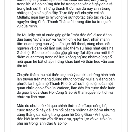
trong khi đã có những tiến bộ trong các vấn đề gây chia rẽ
trong lịch sử, thì những thách thức mới đã nảy sinh trong
những thập niên gần đây. Trực tiếp nói chuyện với bà
Mullally, ngài bày tỏ hy vọng về sự hợp tác tiếp tục và cầu
nguyện rằng Chúa Thánh Thần sẽ hướng dẫn bà trong sứ
vụ của mình.
Bà Mullally mô tả cuộc gặp gỡ là “một đặc ân” được đánh
dấu bằng “sự ấm áp” và “sự khích lệ lớn lao”, nhấn mạnh
tầm quan trọng của việc tiếp tục đối thoại, cùng nhau cầu
nguyện và cam kết làm sâu sắc thêm sự hiệp nhất giữa hai
Giáo hội. Bà cho biết cuộc gặp gỡ này đại diện cho một thời
điểm quan trọng trong nỗ lực không ngừng nhằm củng cố
mối quan hệ bất chấp những khác biệt về thần học vẫn còn
tồn tại.
Chuyến thăm thu hút thêm sự chú ý sau khi những hình ảnh
lan truyền trên mạng dường như cho thấy Mullally đang ban
phước lành gần mộ Thánh Phêrô, với sự hiện diện của một
quan chức cao cấp của Vatican, làm dấy lên cuộc thảo luận
do giáo lý của Giáo Hội Công Giáo về thẩm quyền bí tích và
chức vụ linh mục.
Mặc dù chưa có kết quả chính thức nào được công bố,
cuộc trao đổi này đã làm nổi bật cả những tiến bộ và những
căng thẳng dai dẳng trong quan hệ Công Giáo - Anh giáo,
đặc biệt là về các vấn đề mục vụ, quyền lực và vai trò của
phụ nữ trong lãnh đạo Giáo hội.