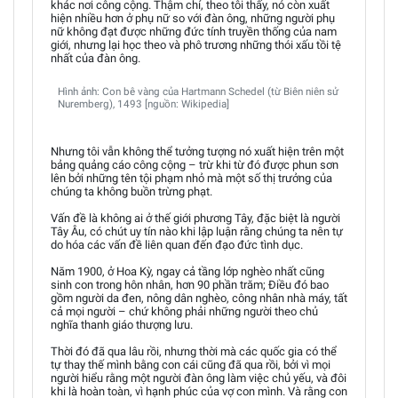
khác nơi công cộng. Thậm chí, theo tôi thấy, nó còn xuất
hiện nhiều hơn ở phụ nữ so với đàn ông, những người phụ
nữ không đạt được những đức tính truyền thống của nam
giới, nhưng lại học theo và phô trương những thói xấu tồi tệ
nhất của đàn ông.
Hình ảnh: Con bê vàng của Hartmann Schedel (từ Biên niên sử
Nuremberg), 1493 [nguồn: Wikipedia]
Nhưng tôi vẫn không thể tưởng tượng nó xuất hiện trên một
bảng quảng cáo công cộng – trừ khi từ đó được phun sơn
lên bởi những tên tội phạm nhỏ mà một số thị trưởng của
chúng ta không buồn trừng phạt.
Vấn đề là không ai ở thế giới phương Tây, đặc biệt là người
Tây Âu, có chút uy tín nào khi lập luận rằng chúng ta nên tự
do hóa các vấn đề liên quan đến đạo đức tình dục.
Năm 1900, ở Hoa Kỳ, ngay cả tầng lớp nghèo nhất cũng
sinh con trong hôn nhân, hơn 90 phần trăm; Điều đó bao
gồm người da đen, nông dân nghèo, công nhân nhà máy, tất
cả mọi người – chứ không phải những người theo chủ
nghĩa thanh giáo thượng lưu.
Thời đó đã qua lâu rồi, nhưng thời mà các quốc gia có thể
tự thay thế mình bằng con cái cũng đã qua rồi, bởi vì mọi
người hiểu rằng một người đàn ông làm việc chủ yếu, và đôi
khi là hoàn toàn, vì hạnh phúc của vợ con mình. Và rằng con