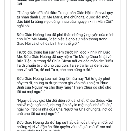
Côi.
“Tháng Năm đã bắt đầu: Trong toàn Giáo Hội, niềm vui quy
tụ nhân danh Đức Mẹ Maria, mẹ chúng ta, được đổi mới,
đặc biệt là bằng việc cùng nhau cầu nguyện kinh Mân Côi,”
ngài nói.
Đức Giáo Hoàng Leo đã phó thác những ý nguyện của mình
cho Đức Mẹ Maria, “đặc biệt là cho sự hiệp thông trong
Giáo Hội và cho hòa bình trên thế giới.”
Trước đó, trong bài suy niệm trước khi đọc kinh kính Đức
Mẹ, Đức Giáo Hoàng đã suy niệm Tin Mừng Chúa Nhật về
Bữa Tiệc Ly, trong đó Chúa Giêsu nói với các môn đệ: “Nếu
Ta đi chuẩn bị chỗ cho các con, Ta sẽ trở lại và đem các
con về với Ta, để nơi Ta ở, các con cũng ở đó.”
Đức Giáo Hoàng Leo nói rằng lời hứa này “kể từ giây phút
này trở đi, chúng ta được tham gia vào mầu nhiệm Phục
Sinh của Người” và cho thấy rằng “Thiên Chúa có chỗ cho
tất cả mọi người.”
“Ngay cả bây giờ, khi đối diện với cái chết, Chúa Giêsu vẫn
nói về một ngôi nhà, nhưng lần này là một ngôi nhà rất lớn,”
ngài nói. “Đó là nhà của Cha Người và Cha chúng ta, nơi có
chỗ cho tất cả mọi người.”
Đức Giáo Hoàng đã đối lập sự hấp dẫn của thế gian đối với
những vị trí và đặc ân độc quyền với thế giới mới được mở