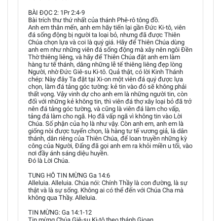
BÀI ĐỌC 2: 1Pr 2:4-9
Bài trích thư thứ nhất của thánh Phê-rô tông đồ.
Anh em thân mến, anh em hãy tiến lại gần Đức Ki-tô, viên
đá sống động bị người ta loại bỏ, nhưng đã được Thiên
Chúa chọn lựa và coi là quý giá. Hãy để Thiên Chúa dùng
anh em như những viên đá sống động mà xây nên ngôi Đền
Thờ thiêng liêng, và hãy để Thiên Chúa đặt anh em làm
hàng tư tế thánh, dâng những lễ tế thiêng liêng đẹp lòng
Người, nhờ Đức Giê-su Ki-tô. Quả thật, có lời Kinh Thánh
chép: Này đây Ta đặt tại Xi-on một viên đá quý được lựa
chọn, làm đá tảng góc tường: kẻ tin vào đó sẽ không phải
thất vọng. Vậy vinh dự cho anh em là những người tin, còn
đối với những kẻ không tin, thì viên đá thợ xây loại bỏ đã trở
nên đá tảng góc tường, và cũng là viên đá làm cho vấp,
tảng đá làm cho ngã. Họ đã vấp ngã vì không tin vào Lời
Chúa. Số phận của họ là như vậy. Còn anh em, anh em là
giống nòi được tuyển chọn, là hàng tư tế vương giả, là dân
thánh, dân riêng của Thiên Chúa, để loan truyền những kỳ
công của Người, Đấng đã gọi anh em ra khỏi miền u tối, vào
nơi đầy ánh sáng diệu huyền.
Đó là Lời Chúa.
TUNG HÔ TIN MỪNG Ga 14:6
Alleluia. Alleluia. Chúa nói: Chính Thầy là con đường, là sự
thật và là sự sống. Không ai có thể đến với Chúa Cha mà
không qua Thầy. Alleluia.
TIN MỪNG: Ga 14:1-12
Tin mừng Chúa Giê-su Ki-tô theo thánh Gioan.