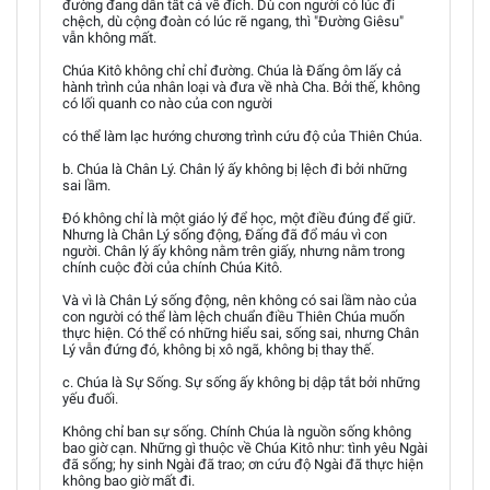
đường đang dẫn tất cả về đích. Dù con người có lúc đi
chệch, dù cộng đoàn có lúc rẽ ngang, thì "Đường Giêsu"
vẫn không mất.
Chúa Kitô không chỉ chỉ đường. Chúa là Đấng ôm lấy cả
hành trình của nhân loại và đưa về nhà Cha. Bởi thế, không
có lối quanh co nào của con người
có thể làm lạc hướng chương trình cứu độ của Thiên Chúa.
b. Chúa là Chân Lý. Chân lý ấy không bị lệch đi bởi những
sai lầm.
Đó không chỉ là một giáo lý để học, một điều đúng để giữ.
Nhưng là Chân Lý sống động, Đấng đã đổ máu vì con
người. Chân lý ấy không nằm trên giấy, nhưng nằm trong
chính cuộc đời của chính Chúa Kitô.
Và vì là Chân Lý sống động, nên không có sai lầm nào của
con người có thể làm lệch chuẩn điều Thiên Chúa muốn
thực hiện. Có thể có những hiểu sai, sống sai, nhưng Chân
Lý vẫn đứng đó, không bị xô ngã, không bị thay thế.
c. Chúa là Sự Sống. Sự sống ấy không bị dập tắt bởi những
yếu đuối.
Không chỉ ban sự sống. Chính Chúa là nguồn sống không
bao giờ cạn. Những gì thuộc về Chúa Kitô như: tình yêu Ngài
đã sống; hy sinh Ngài đã trao; ơn cứu độ Ngài đã thực hiện
không bao giờ mất đi.