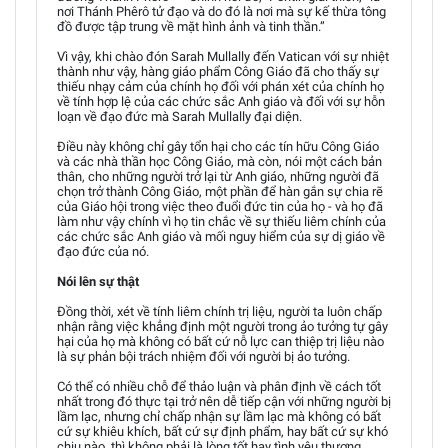
nơi Thánh Phêrô tử đạo và do đó là nơi mà sự kế thừa tông
đồ được tập trung về mặt hình ảnh và tinh thần.”
Vì vậy, khi chào đón Sarah Mullally đến Vatican với sự nhiệt
thành như vậy, hàng giáo phẩm Công Giáo đã cho thấy sự
thiếu nhạy cảm của chính họ đối với phán xét của chính họ
về tính hợp lệ của các chức sắc Anh giáo và đối với sự hỗn
loạn về đạo đức mà Sarah Mullally đại diện.
Điều này không chỉ gây tổn hại cho các tín hữu Công Giáo
và các nhà thần học Công Giáo, mà còn, nói một cách bản
thân, cho những người trở lại từ Anh giáo, những người đã
chọn trở thành Công Giáo, một phần để hàn gắn sự chia rẽ
của Giáo hội trong việc theo đuổi đức tin của họ - và họ đã
làm như vậy chính vì họ tin chắc về sự thiếu liêm chính của
các chức sắc Anh giáo và mối nguy hiểm của sự dị giáo về
đạo đức của nó.
Nói lên sự thật
Đồng thời, xét về tính liêm chính trị liệu, người ta luôn chấp
nhận rằng việc khẳng định một người trong ảo tưởng tự gây
hại của họ mà không có bất cứ nỗ lực can thiệp trị liệu nào
là sự phản bội trách nhiệm đối với người bị ảo tưởng.
Có thể có nhiều chỗ để thảo luận và phân định về cách tốt
nhất trong đó thực tại trở nên dễ tiếp cận với những người bị
lầm lạc, nhưng chỉ chấp nhận sự lầm lạc mà không có bất
cứ sự khiêu khích, bất cứ sự định phẩm, hay bất cứ sự khó
chịu nào, thì không phải là lòng tốt hay tình yêu thương.