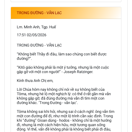
TRONG ĐƯỜNG - VẪN LẠC
Lm. Minh Anh, Tgp. Huế
17:51 02/05/2026
TRONG ĐƯỜNG - VẪN LẠC
“Không biết Thầy đi đâu, làm sao chúng con biết được
đường?”.
“Kitô giáo không phải là một ý tưởng, nhưng là một cuộc
gặp gỡ với một con người!” - Joseph Ratzinger.
Kính thưa Anh Chị em,
Lời Chúa hôm nay không chỉ nói về sự không biết của
Tôma, nhưng hé lộ một nghịch lý: có thể ở rất gần mà vẫn
không gặp gỡ; đã đúng đường mà vẫn đi tìm một con
đường khác. ‘Trong Đường - vẫn lạc’.
Tôma không sai khi hỏi, nhưng sai ở cách nghĩ: ông vẫn tìm
một con đường để đi, như một lộ trình cần xác định. Trong
khi “đường” Gioan dùng - hodos - không chỉ là một hướng
đi, nhưng là một cách hiện hữu, một tương quan sống
động. Vì thế, vấn đề không phải là không biết phải đi đâu,