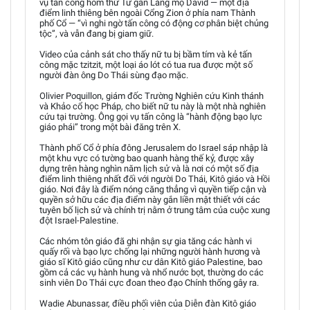
vụ tấn công hôm thứ Tư gần Lăng mộ David — một địa
điểm linh thiêng bên ngoài Cổng Zion ở phía nam Thành
phố Cổ — “vì nghi ngờ tấn công có động cơ phân biệt chủng
tộc”, và vẫn đang bị giam giữ.
Video của cảnh sát cho thấy nữ tu bị bầm tím và kẻ tấn
công mặc tzitzit, một loại áo lót có tua rua được một số
người đàn ông Do Thái sùng đạo mặc.
Olivier Poquillon, giám đốc Trường Nghiên cứu Kinh thánh
và Khảo cổ học Pháp, cho biết nữ tu này là một nhà nghiên
cứu tại trường. Ông gọi vụ tấn công là “hành động bạo lực
giáo phái” trong một bài đăng trên X.
Thành phố Cổ ở phía đông Jerusalem do Israel sáp nhập là
một khu vực có tường bao quanh hàng thế kỷ, được xây
dựng trên hàng nghìn năm lịch sử và là nơi có một số địa
điểm linh thiêng nhất đối với người Do Thái, Kitô giáo và Hồi
giáo. Nơi đây là điểm nóng căng thẳng vì quyền tiếp cận và
quyền sở hữu các địa điểm này gắn liền mật thiết với các
tuyên bố lịch sử và chính trị nằm ở trung tâm của cuộc xung
đột Israel-Palestine.
Các nhóm tôn giáo đã ghi nhận sự gia tăng các hành vi
quấy rối và bạo lực chống lại những người hành hương và
giáo sĩ Kitô giáo cũng như cư dân Kitô giáo Palestine, bao
gồm cả các vụ hành hung và nhổ nước bọt, thường do các
sinh viên Do Thái cực đoan theo đạo Chính thống gây ra.
Wadie Abunassar, điều phối viên của Diễn đàn Kitô giáo