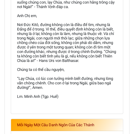
xuống chúng con, lạy Chúa, như chúng con hằng trông cậy
nơi Ngài!” - Thánh Vịnh đáp ca.
Anh Chị em,
Nơi Đức Kitô, đường không còn là điều để tìm, nhưng là
Đấng để ở trong. Vì thế, điều quyết định không còn là biết,
nhưng là ở lại; không còn là làm, nhưng là thuộc về. Và chỉ
trong Ngài, con người mới thôi lạc; giữa những chọn lựa
chồng chéo của đời sống, không còn phải dò dẫm, nhưng
được ở yên trong một tương quan; không còn đi tìm một
con đường khác, nhưng được ở trong chính Đường. “Chúng
ta không còn biết tình yêu là gì, nếu không còn biết Thiên
Chúa là ai!” - Hans Urs von Balthasar.
Chúng ta có thể cầu nguyện,
“Lạy Chúa, có lúc con tưởng mình biết đường, nhưng lòng
vẫn chông chênh. Cho con ở lại trong Ngài, giữa bao ngả
đường!”, Amen.
Lm. Minh Anh (Tgp. Huế)
Mỗi Ngày Một Câu Danh Ngôn Của Các Thánh