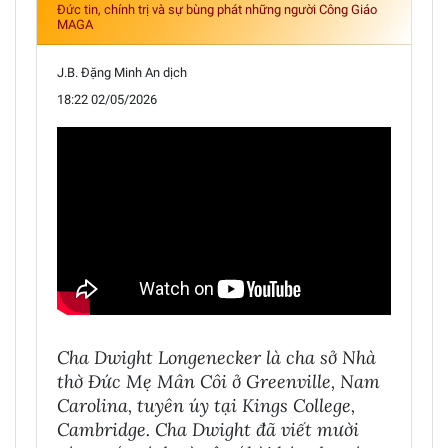
Đức tin, chính trị và sự bùng phát những người Công Giáo
MAGA
J.B. Đặng Minh An dịch
18:22 02/05/2026
Cha Dwight Longenecker là cha sở Nhà
thờ Đức Mẹ Mân Côi ở Greenville, Nam
Carolina, tuyên úy tại Kings College,
Cambridge. Cha Dwight đã viết mười