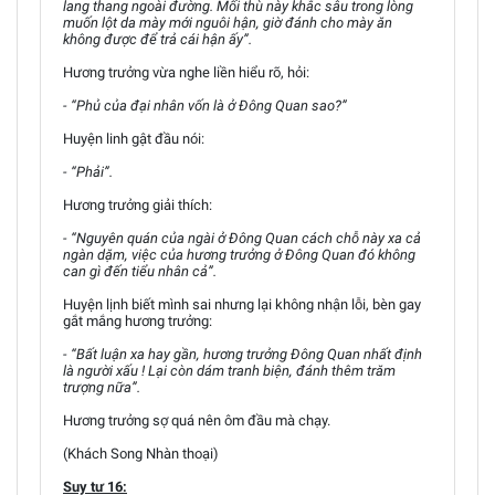
lang thang ngoài đường. Mối thù này khắc sâu trong lòng
muốn lột da mày mới nguôi hận, giờ đánh cho mày ăn
không được để trả cái hận ấy”.
Hương trưởng vừa nghe liền hiểu rõ, hỏi:
- “Phủ của đại nhân vốn là ở Đông Quan sao?”
Huyện linh gật đầu nói:
- “Phải”.
Hương trưởng giải thích:
- “Nguyên quán của ngài ở Đông Quan cách chỗ này xa cả
ngàn dặm, việc của hương trưởng ở Đông Quan đó không
can gì đến tiểu nhân cả”.
Huyện lịnh biết mình sai nhưng lại không nhận lỗi, bèn gay
gắt mắng hương trưởng:
- “Bất luận xa hay gần, hương trưởng Đông Quan nhất định
là người xấu ! Lại còn dám tranh biện, đánh thêm trăm
trượng nữa”.
Hương trưởng sợ quá nên ôm đầu mà chạy.
(Khách Song Nhàn thoại)
Suy tư 16: