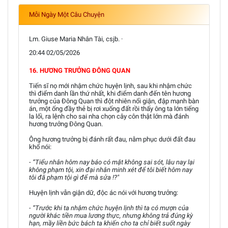
Mỗi Ngày Một Câu Chuyện
Lm. Giuse Maria Nhân Tài, csjb. ·
20:44 02/05/2026
16. HƯƠNG TRƯỞNG ĐÔNG QUAN
Tiến sĩ nọ mới nhậm chức huyện lịnh, sau khi nhậm chức
thì điểm danh lần thứ nhất, khi điểm danh đến tên hương
trưởng của Đông Quan thì đột nhiên nổi giận, đập mạnh bàn
án, một ống đầy thẻ bị rơi xuống đất rồi thấy ông ta lớn tiếng
la lối, ra lệnh cho sai nha chọn cây côn thật lớn mà đánh
hương trưởng Đông Quan.
Ông hương trưởng bị đánh rất đau, nằm phục dưới đất đau
khổ nói:
- “Tiểu nhân hôm nay báo có mặt không sai sót, lâu nay lại
không phạm tội, xin đại nhân minh xét để tôi biết hôm nay
tôi đã phạm tội gì để mà sửa !?"
Huyện lịnh vẫn giận dữ, độc ác nói với hương trưởng:
- “Trước khi ta nhậm chức huyện lịnh thì ta có mượn của
người khác tiền mua lương thực, nhưng không trả đúng kỳ
hạn, mầy liền bức bách ta khiến cho ta chỉ biết suốt ngày