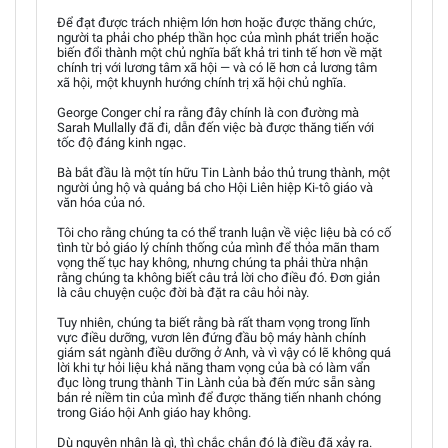
Để đạt được trách nhiệm lớn hơn hoặc được thăng chức,
người ta phải cho phép thần học của mình phát triển hoặc
biến đổi thành một chủ nghĩa bất khả tri tinh tế hơn về mặt
chính trị với lương tâm xã hội — và có lẽ hơn cả lương tâm
xã hội, một khuynh hướng chính trị xã hội chủ nghĩa.
George Conger chỉ ra rằng đây chính là con đường mà
Sarah Mullally đã đi, dẫn đến việc bà được thăng tiến với
tốc độ đáng kinh ngạc.
Bà bắt đầu là một tín hữu Tin Lành bảo thủ trung thành, một
người ủng hộ và quảng bá cho Hội Liên hiệp Ki-tô giáo và
văn hóa của nó.
Tôi cho rằng chúng ta có thể tranh luận về việc liệu bà có cố
tình từ bỏ giáo lý chính thống của mình để thỏa mãn tham
vọng thế tục hay không, nhưng chúng ta phải thừa nhận
rằng chúng ta không biết câu trả lời cho điều đó. Đơn giản
là câu chuyện cuộc đời bà đặt ra câu hỏi này.
Tuy nhiên, chúng ta biết rằng bà rất tham vọng trong lĩnh
vực điều dưỡng, vươn lên đứng đầu bộ máy hành chính
giám sát ngành điều dưỡng ở Anh, và vì vậy có lẽ không quá
lời khi tự hỏi liệu khả năng tham vọng của bà có làm vẩn
đục lòng trung thành Tin Lành của bà đến mức sẵn sàng
bán rẻ niềm tin của mình để được thăng tiến nhanh chóng
trong Giáo hội Anh giáo hay không.
Dù nguyên nhân là gì, thì chắc chắn đó là điều đã xảy ra.