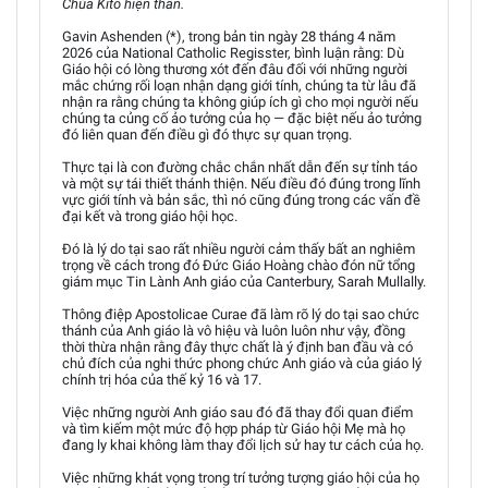
Chúa Kitô hiện thân.
Gavin Ashenden (*), trong bản tin ngày 28 tháng 4 năm
2026 của National Catholic Regisster, bình luận rằng: Dù
Giáo hội có lòng thương xót đến đâu đối với những người
mắc chứng rối loạn nhận dạng giới tính, chúng ta từ lâu đã
nhận ra rằng chúng ta không giúp ích gì cho mọi người nếu
chúng ta củng cố ảo tưởng của họ — đặc biệt nếu ảo tưởng
đó liên quan đến điều gì đó thực sự quan trọng.
Thực tại là con đường chắc chắn nhất dẫn đến sự tỉnh táo
và một sự tái thiết thánh thiện. Nếu điều đó đúng trong lĩnh
vực giới tính và bản sắc, thì nó cũng đúng trong các vấn đề
đại kết và trong giáo hội học.
Đó là lý do tại sao rất nhiều người cảm thấy bất an nghiêm
trọng về cách trong đó Đức Giáo Hoàng chào đón nữ tổng
giám mục Tin Lành Anh giáo của Canterbury, Sarah Mullally.
Thông điệp Apostolicae Curae đã làm rõ lý do tại sao chức
thánh của Anh giáo là vô hiệu và luôn luôn như vậy, đồng
thời thừa nhận rằng đây thực chất là ý định ban đầu và có
chủ đích của nghi thức phong chức Anh giáo và của giáo lý
chính trị hóa của thế kỷ 16 và 17.
Việc những người Anh giáo sau đó đã thay đổi quan điểm
và tìm kiếm một mức độ hợp pháp từ Giáo hội Mẹ mà họ
đang ly khai không làm thay đổi lịch sử hay tư cách của họ.
Việc những khát vọng trong trí tưởng tượng giáo hội của họ