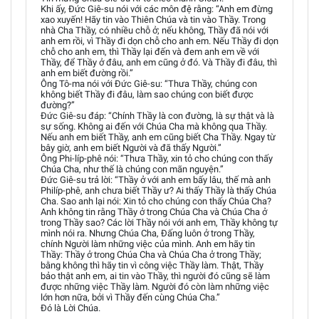
Khi ấy, Đức Giê-su nói với các môn đệ rằng: “Anh em đừng
xao xuyến! Hãy tin vào Thiên Chúa và tin vào Thầy. Trong
nhà Cha Thầy, có nhiều chỗ ở; nếu không, Thầy đã nói với
anh em rồi, vì Thầy đi dọn chỗ cho anh em. Nếu Thầy đi dọn
chỗ cho anh em, thì Thầy lại đến và đem anh em về với
Thầy, để Thầy ở đâu, anh em cũng ở đó. Và Thầy đi đâu, thì
anh em biết đường rồi.”
Ông Tô-ma nói với Đức Giê-su: “Thưa Thầy, chúng con
không biết Thầy đi đâu, làm sao chúng con biết được
đường?”
Đức Giê-su đáp: “Chính Thầy là con đường, là sự thật và là
sự sống. Không ai đến với Chúa Cha mà không qua Thầy.
Nếu anh em biết Thầy, anh em cũng biết Cha Thầy. Ngay từ
bây giờ, anh em biết Người và đã thấy Người.”
Ông Phi-líp-phê nói: “Thưa Thầy, xin tỏ cho chúng con thấy
Chúa Cha, như thế là chúng con mãn nguyện.”
Đức Giê-su trả lời: “Thầy ở với anh em bấy lâu, thế mà anh
Philíp-phê, anh chưa biết Thầy ư? Ai thấy Thầy là thấy Chúa
Cha. Sao anh lại nói: Xin tỏ cho chúng con thấy Chúa Cha?
Anh không tin rằng Thầy ở trong Chúa Cha và Chúa Cha ở
trong Thầy sao? Các lời Thầy nói với anh em, Thầy không tự
mình nói ra. Nhưng Chúa Cha, Đấng luôn ở trong Thầy,
chính Người làm những việc của mình. Anh em hãy tin
Thầy: Thầy ở trong Chúa Cha và Chúa Cha ở trong Thầy;
bằng không thì hãy tin vì công việc Thầy làm. Thật, Thầy
bảo thật anh em, ai tin vào Thầy, thì người đó cũng sẽ làm
được những việc Thầy làm. Người đó còn làm những việc
lớn hơn nữa, bởi vì Thầy đến cùng Chúa Cha.”
Đó là Lời Chúa.