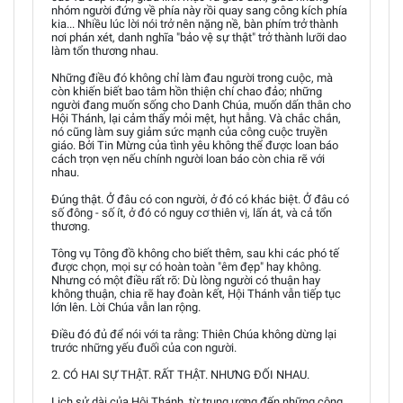
nhóm người đứng về phía này rồi quay sang công kích phía
kia... Nhiều lúc lời nói trở nên nặng nề, bàn phím trở thành
nơi phán xét, danh nghĩa "bảo vệ sự thật" trở thành lưỡi dao
làm tổn thương nhau.
Những điều đó không chỉ làm đau người trong cuộc, mà
còn khiến biết bao tâm hồn thiện chí chao đảo; những
người đang muốn sống cho Danh Chúa, muốn dấn thân cho
Hội Thánh, lại cảm thấy mỏi mệt, hụt hẫng. Và chắc chắn,
nó cũng làm suy giảm sức mạnh của công cuộc truyền
giáo. Bởi Tin Mừng của tình yêu không thể được loan báo
cách trọn vẹn nếu chính người loan báo còn chia rẽ với
nhau.
Đúng thật. Ở đâu có con người, ở đó có khác biệt. Ở đâu có
số đông - số ít, ở đó có nguy cơ thiên vị, lấn át, và cả tổn
thương.
Tông vụ Tông đồ không cho biết thêm, sau khi các phó tế
được chọn, mọi sự có hoàn toàn "êm đẹp" hay không.
Nhưng có một điều rất rõ: Dù lòng người có thuận hay
không thuận, chia rẽ hay đoàn kết, Hội Thánh vẫn tiếp tục
lớn lên. Lời Chúa vẫn lan rộng.
Điều đó đủ để nói với ta rằng: Thiên Chúa không dừng lại
trước những yếu đuối của con người.
2. CÓ HAI SỰ THẬT. RẤT THẬT. NHƯNG ĐỐI NHAU.
Lịch sử dài của Hội Thánh, từ trung ương đến những cộng