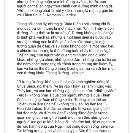
nhưng là không nhận ra mình đang ở với ai; từ đó, con
người có thể lạc ngay trên chính con đường mình đang đi.
“Đức tin không phải là một ý kiến, nhưng là một sự gắn bó
với Thiên Chúa!” - Romano Guardini.
Trong bối cảnh ấy, những gì Chúa Giêsu nói không chỉ là
một câu trả lời, nhưng là một mặc khải: “Chính Thầy là con
đường, là sự thật và là sự sống”. Đường không còn là một
lộ trình phải vạch ra, nhưng là một hiện diện để bước vào;
sự thật không còn là điều phải nắm bắt, nhưng là một
tương quan để ở lại; và sự sống không còn là một mục tiêu
ở phía trước, nhưng là điều đang tuôn chảy từ chính Ngài.
Thế nhưng, con người vẫn quen tìm những con đường
khác: những lựa chọn, những bảo đảm, những câu trả lời có
thể nắm chắc trong tay; và chính trong những tìm kiếm ấy,
bạn và tôi có thể đang ở trong Đường ấy, mà vẫn đi tìm một
con đường khác. ‘Trong Đường - vẫn lạc’.
“Ở trong Đường” không phải là một kinh nghiệm riêng lẻ.
Chúa Giêsu nói thêm: “Ai tin vào Thầy” sẽ làm những việc
Thầy làm, và còn làm những việc lớn hơn nữa. “Những việc”
- erga - không phải là của con người, nhưng là của Thiên
Chúa nơi cộng đoàn những kẻ tin. “Không ai có thể có
Thiên Chúa làm Cha nếu không có Giáo Hội làm Mẹ!” -
Henri de Lubac. Nơi đó, họ chọn phó tế và rao giảng Lời -
bài đọc một. Và đức tin vì thế không dừng ở một tương
quan riêng tư, nhưng trở thành một thân thể: những con
người được gọi ra khỏi bóng tối - bài đọc hai, để cùng tham
dự vào hành động của Ngài; một cộng đoàn sống niềm vui
Tin Mừng trong tạ ơn và cầu nguyện: “Xin đổ tình thương