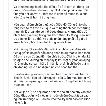
Và theo một nghĩa nào đó, điều đó có lẽ tóm tắt động lực
của sự đón nhận hỗn loạn này. Nó không phải là việc đặt
tình yêu đối lập với sự thật mà là cám dỗ muôn thuở của
việc tỏ ra tử tế hơn là trung thực.
Nếu quan điểm chiến thuật của Giáo Hội Công Giáo cho
rằng việc tỏ ra tử tế hiệu quả và trung thành hơn việc trung
thực, thì lập luận đó có thể được đưa ra. Nhưng điều đó
chưa bao giờ đúng trong quá khứ. Giáo Hội Công Giáo luôn
ưu tiên nói lên sự thật và chấp nhận rằng phải trả giá để
sửa chữa sự hỗn loạn, bất trung và nổi loạn.
Khi một người sám hối đến với bí tích hòa giải, điều kiện
tiên quyết là họ phải sẵn sàng nhận ra sự thật về bản thân
để tìm ra con đường tiến lên phía trước. Ở bình diện đại kết
và định chế, dường như thật kỳ lạ khi một quy tắc áp dụng
rõ ràng cho sự sám hối cá nhân lại bị đình chỉ hoặc thậm
chí đảo ngược ở bình diện định chế hoặc tập thể.
Giáo hội Anh giáo trong các văn bản của mình vẫn bác bỏ
Thánh lễ, vẫn bác bỏ thẩm quyền của Giám mục Roma, và
vẫn bác bỏ luyện ngục và một số công đồng đại kết không
được nêu tên.
Xét về lịch sử, nó chịu trách nhiệm cho sự phá hủy văn hóa
Công Giáo ở Anh và việc nhà nước chiếm đoạt tất cả các
nguồn lực thuộc về Giáo hội vào thời kỳ đỉnh cao của Giáo
hội ở Anh.