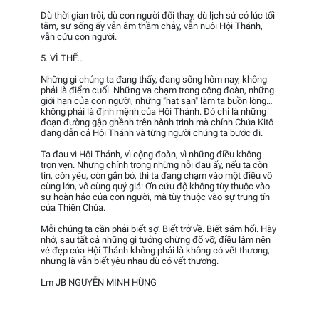
Dù thời gian trôi, dù con người đổi thay, dù lịch sử có lúc tối
tăm, sự sống ấy vẫn âm thầm chảy, vẫn nuôi Hội Thánh,
vẫn cứu con người.
5. VÌ THẾ…
Những gì chúng ta đang thấy, đang sống hôm nay, không
phải là điểm cuối. Những va chạm trong cộng đoàn, những
giới hạn của con người, những "hạt sạn" làm ta buồn lòng…
không phải là định mệnh của Hội Thánh. Đó chỉ là những
đoạn đường gập ghềnh trên hành trình mà chính Chúa Kitô
đang dẫn cả Hội Thánh và từng người chúng ta bước đi.
Ta đau vì Hội Thánh, vì cộng đoàn, vì những điều không
trọn vẹn. Nhưng chính trong những nỗi đau ấy, nếu ta còn
tin, còn yêu, còn gắn bó, thì ta đang chạm vào một điều vô
cùng lớn, vô cùng quý giá: Ơn cứu độ không tùy thuộc vào
sự hoàn hảo của con người, mà tùy thuộc vào sự trung tín
của Thiên Chúa.
Mỗi chúng ta cần phải biết sợ. Biết trở về. Biết sám hối. Hãy
nhớ, sau tất cả những gì tưởng chừng đổ vỡ, điều làm nên
vẻ đẹp của Hội Thánh không phải là không có vết thương,
nhưng là vẫn biết yêu nhau dù có vết thương.
Lm JB NGUYỄN MINH HÙNG