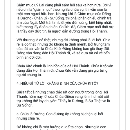
Giám mục ư? Lại càng phải sám hối sâu xa hơn nữa. Bởi vì
nếu chỉ là "giám mục" theo nghĩa chức vụ, thì vẫn còn là
một con người hữu hạn. Nhưng khi là Giám mục của Đấng
là Đường - Chân Lý - Sự Sống, thì phải phản chiếu chính trái
tim của Ngài: Một trái tim biết yêu đến cùng, biết hiệp nhất,
biết mang lấy đoàn chiên. Chỉ khi đó, Giám mục mới thật sự
là thầy dạy đức tin, là người dẫn đường trong Hội Thánh.
Vết thương là có thật, nhưng đó không phải là lời kết. Chia
rẽ là có thật, nhưng đó không là định mệnh. Bởi trung tâm
của tất cả, vẫn là Chúa Kitô, Đấng không bao giờ thay đổi,
Đấng vẫn đang dẫn Hội Thánh đi, và sẽ đưa tất cả về bến
bình an đời đời.
Chúa Kitô chính là linh hồn của cả Hội Thánh. Chúa Kitô vẫn
đang dẫn Hội Thánh đi. Chúa Kitô vẫn đang gìn giữ từng
người chúng ta.
4. HIỂU GÌ TỪ LỜI KHẲNG ĐỊNH CỦA CHÚA KITÔ?
Giữa tất cả những chao đảo rất con người trong lòng Hội
Thánh, hôm nay lời của Chúa Giêsu vang lên như một cột
trụ không thể lay chuyển: "Thầy là Đường, là Sự Thật và là
Sự Sống".
a. Chúa là Đường. Con đường ấy không bị chặn lại bởi
những chia rẽ.
Đó không chỉ là một hướng đi để ta chọn. Nhưng là con