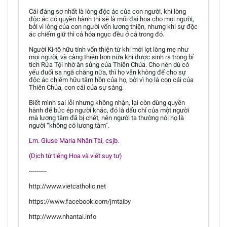
Cái đáng sợ nhất là lòng độc ác của con người, khi lòng
độc ác có quyền hành thì sẽ là mối đại họa cho mọi người,
bởi vì lòng của con người vốn lương thiện, nhưng khi sự độc
ác chiếm giữ thì cả hỏa ngục đều ở cả trong đó.
Người Ki-tô hữu tính vốn thiện từ khi mới lọt lòng mẹ như
mọi người, và càng thiện hơn nữa khi được sinh ra trong bí
tich Rửa Tội nhờ ân sủng của Thiên Chúa. Cho nên dù có
yếu đuối sa ngã chăng nữa, thì họ vẫn không để cho sự
độc ác chiếm hữu tâm hồn của họ, bởi vì họ là con cái của
Thiên Chúa, con cái của sự sáng.
Biết mình sai lỗi nhưng không nhận, lại còn dùng quyền
hành để bức ép người khác, đó là dấu chỉ của một người
mà lương tâm đã bị chết, nên người ta thường nói họ là
người “không có lương tâm”.
Lm. Giuse Maria Nhân Tài, csjb.
(Dịch từ tiếng Hoa và viết suy tư)
---------
http://www.vietcatholic.net
https://www.facebook.com/jmtaiby
http://www.nhantai.info