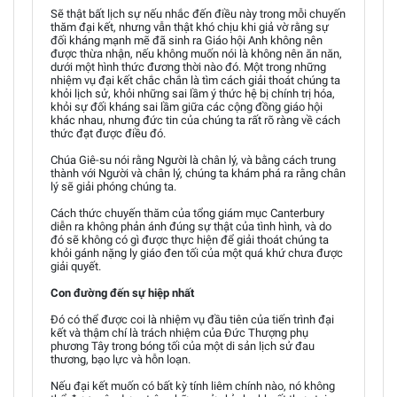
Sẽ thật bất lịch sự nếu nhắc đến điều này trong mỗi chuyến
thăm đại kết, nhưng vẫn thật khó chịu khi giả vờ rằng sự
đối kháng mạnh mẽ đã sinh ra Giáo hội Anh không nên
được thừa nhận, nếu không muốn nói là không nên ăn năn,
dưới một hình thức đương thời nào đó. Một trong những
nhiệm vụ đại kết chắc chắn là tìm cách giải thoát chúng ta
khỏi lịch sử, khỏi những sai lầm ý thức hệ bị chính trị hóa,
khỏi sự đối kháng sai lầm giữa các cộng đồng giáo hội
khác nhau, nhưng đức tin của chúng ta rất rõ ràng về cách
thức đạt được điều đó.
Chúa Giê-su nói rằng Người là chân lý, và bằng cách trung
thành với Người và chân lý, chúng ta khám phá ra rằng chân
lý sẽ giải phóng chúng ta.
Cách thức chuyến thăm của tổng giám mục Canterbury
diễn ra không phản ánh đúng sự thật của tình hình, và do
đó sẽ không có gì được thực hiện để giải thoát chúng ta
khỏi gánh nặng ly giáo đen tối của một quá khứ chưa được
giải quyết.
Con đường đến sự hiệp nhất
Đó có thể được coi là nhiệm vụ đầu tiên của tiến trình đại
kết và thậm chí là trách nhiệm của Đức Thượng phụ
phương Tây trong bóng tối của một di sản lịch sử đau
thương, bạo lực và hỗn loạn.
Nếu đại kết muốn có bất kỳ tính liêm chính nào, nó không