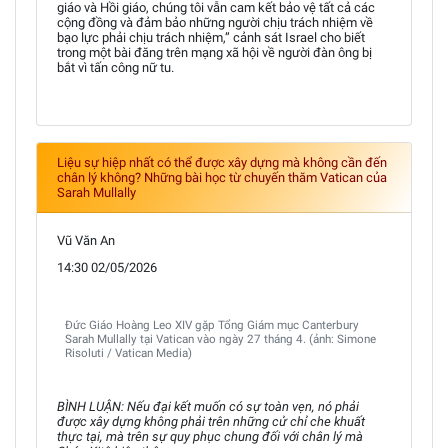
giáo và Hồi giáo, chúng tôi vẫn cam kết bảo vệ tất cả các
cộng đồng và đảm bảo những người chịu trách nhiệm về
bạo lực phải chịu trách nhiệm,” cảnh sát Israel cho biết
trong một bài đăng trên mạng xã hội về người đàn ông bị
bắt vì tấn công nữ tu.
Liệu sự hiệp nhất có thể được xây dựng mà không cần đến
chân lý không? Những bài học từ chuyến thăm Vatican của
Sarah Mullally
Vũ Văn An
14:30 02/05/2026
Đức Giáo Hoàng Leo XIV gặp Tổng Giám mục Canterbury
Sarah Mullally tại Vatican vào ngày 27 tháng 4. (ảnh: Simone
Risoluti / Vatican Media)
BÌNH LUẬN: Nếu đại kết muốn có sự toàn vẹn, nó phải
được xây dựng không phải trên những cử chỉ che khuất
thực tại, mà trên sự quy phục chung đối với chân lý mà