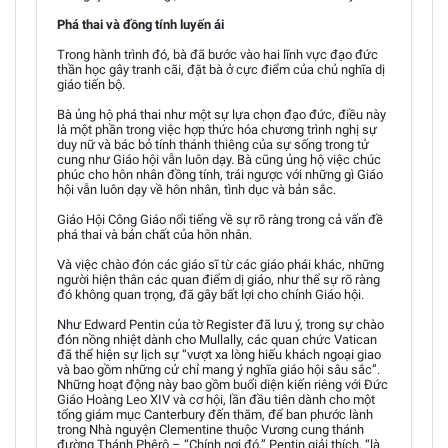
Phá thai và đồng tính luyến ái
Trong hành trình đó, bà đã bước vào hai lĩnh vực đạo đức
thần học gây tranh cãi, đặt bà ở cực điểm của chủ nghĩa dị
giáo tiến bộ.
Bà ủng hộ phá thai như một sự lựa chọn đạo đức, điều này
là một phần trong việc hợp thức hóa chương trình nghị sự
duy nữ và bác bỏ tính thánh thiêng của sự sống trong tử
cung như Giáo hội vẫn luôn dạy. Bà cũng ủng hộ việc chúc
phúc cho hôn nhân đồng tính, trái ngược với những gì Giáo
hội vẫn luôn dạy về hôn nhân, tình dục và bản sắc.
Giáo Hội Công Giáo nổi tiếng về sự rõ ràng trong cả vấn đề
phá thai và bản chất của hôn nhân.
Và việc chào đón các giáo sĩ từ các giáo phái khác, những
người hiện thân các quan điểm dị giáo, như thể sự rõ ràng
đó không quan trọng, đã gây bất lợi cho chính Giáo hội.
Như Edward Pentin của tờ Register đã lưu ý, trong sự chào
đón nồng nhiệt dành cho Mullally, các quan chức Vatican
đã thể hiện sự lịch sự “vượt xa lòng hiếu khách ngoại giao
và bao gồm những cử chỉ mang ý nghĩa giáo hội sâu sắc”.
Những hoạt động này bao gồm buổi diện kiến riêng với Đức
Giáo Hoàng Leo XIV và cơ hội, lần đầu tiên dành cho một
tổng giám mục Canterbury đến thăm, để ban phước lành
trong Nhà nguyện Clementine thuộc Vương cung thánh
đường Thánh Phêrô – “Chính nơi đó,” Pentin giải thích, “là