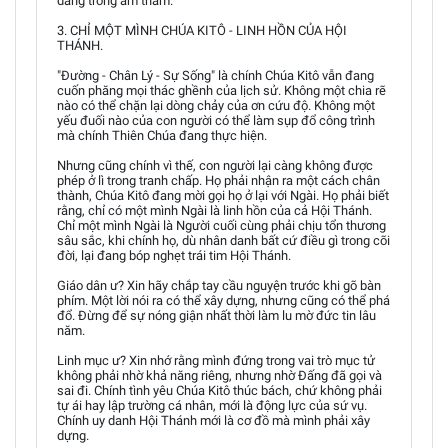
dâng trong âm thầm.
3. CHỈ MỘT MÌNH CHÚA KITÔ - LINH HỒN CỦA HỘI
THÁNH.
"Đường - Chân Lý - Sự Sống" là chính Chúa Kitô vẫn đang
cuốn phăng mọi thác ghềnh của lịch sử. Không một chia rẽ
nào có thể chặn lại dòng chảy của ơn cứu độ. Không một
yếu đuối nào của con người có thể làm sụp đổ công trình
mà chính Thiên Chúa đang thực hiện.
Nhưng cũng chính vì thế, con người lại càng không được
phép ở lì trong tranh chấp. Họ phải nhận ra một cách chân
thành, Chúa Kitô đang mời gọi họ ở lại với Ngài. Họ phải biết
rằng, chỉ có một mình Ngài là linh hồn của cả Hội Thánh.
Chỉ một mình Ngài là Người cuối cùng phải chịu tổn thương
sâu sắc, khi chính họ, dù nhân danh bất cứ điều gì trong cõi
đời, lại đang bóp nghẹt trái tim Hội Thánh.
Giáo dân ư? Xin hãy chắp tay cầu nguyện trước khi gõ bàn
phím. Một lời nói ra có thể xây dựng, nhưng cũng có thể phá
đổ. Đừng để sự nóng giận nhất thời làm lu mờ đức tin lâu
năm.
Linh mục ư? Xin nhớ rằng mình đứng trong vai trò mục tử
không phải nhờ khả năng riêng, nhưng nhờ Đấng đã gọi và
sai đi. Chính tình yêu Chúa Kitô thúc bách, chứ không phải
tự ái hay lập trường cá nhân, mới là động lực của sứ vụ.
Chính uy danh Hội Thánh mới là cơ đồ mà mình phải xây
dựng.