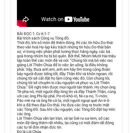
BÀI ĐỌC 1: Cv 6:1-7
Bài trích sách Công vụ Tông đồ.
Thời đó, khi số môn đệ thêm đông, thì các tín hữu Do-thái
theo văn hoá Hy-lạp kêu trách những tín hữu Do-thái bản
xứ, vì trong việc phân phát lương thực hằng ngày, các bà
goá trong nhóm họ bị bỏ quên. Bởi thế, Nhóm Mười Hai triệu
tập toàn thể các môn đệ và nói: “Chúng tôi mà bỏ việc rao
giảng Lời Thiên Chúa để lo việc ăn uống, là điều không
phải. Vậy, thưa anh em, anh em hãy tìm trong cộng đoàn
bảy người được tiếng tốt, đầy Thần Khí và khôn ngoan, rồi
chúng tôi sẽ cắt đặt họ làm công việc đó. Còn chúng tôi,
chúng tôi sẽ chuyên lo cầu nguyện và phục vụ Lời Thiên
Chúa.” Đề nghị trên được mọi người tán thành. Họ chọn ông
Tê-pha-nô, một người đầy lòng tin và đầy Thánh Thần, cùng
với các ông Phi-líp-phê, Pơ-rô-khô-rô, Ni-ca-no, Ti-môn,
Pác-mê-na và ông Ni-cô-la, một người ngoại quê An-ti-ô-
khi-a đã theo đạo Do-thái. Họ đưa các ông ra trước mặt
các Tông Đồ. Sau khi cầu nguyện, các Tông Đồ đặt tay trên
các ông.
Lời Thiên Chúa vẫn lan tràn, và tại Giê-ru-sa-lem, số các
môn đệ tăng thêm rất nhiều, lại cũng có một đám rất đông
các tư tế đón nhận đức tin.
Đó là Lời Chúa.