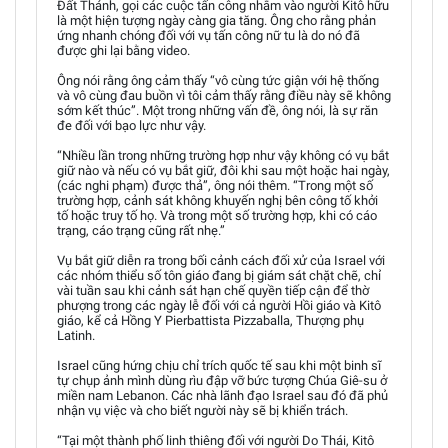
Đất Thánh, gọi các cuộc tấn công nhắm vào người Kitô hữu
là một hiện tượng ngày càng gia tăng. Ông cho rằng phản
ứng nhanh chóng đối với vụ tấn công nữ tu là do nó đã
được ghi lại bằng video.
Ông nói rằng ông cảm thấy “vô cùng tức giận với hệ thống
và vô cùng đau buồn vì tôi cảm thấy rằng điều này sẽ không
sớm kết thúc”. Một trong những vấn đề, ông nói, là sự răn
đe đối với bạo lực như vậy.
“Nhiều lần trong những trường hợp như vậy không có vụ bắt
giữ nào và nếu có vụ bắt giữ, đôi khi sau một hoặc hai ngày,
(các nghi phạm) được thả”, ông nói thêm. “Trong một số
trường hợp, cảnh sát không khuyến nghị bên công tố khởi
tố hoặc truy tố họ. Và trong một số trường hợp, khi có cáo
trạng, cáo trạng cũng rất nhẹ.”
Vụ bắt giữ diễn ra trong bối cảnh cách đối xử của Israel với
các nhóm thiểu số tôn giáo đang bị giám sát chặt chẽ, chỉ
vài tuần sau khi cảnh sát hạn chế quyền tiếp cận để thờ
phượng trong các ngày lễ đối với cả người Hồi giáo và Kitô
giáo, kể cả Hồng Y Pierbattista Pizzaballa, Thượng phụ
Latinh.
Israel cũng hứng chịu chỉ trích quốc tế sau khi một binh sĩ
tự chụp ảnh mình dùng rìu đập vỡ bức tượng Chúa Giê-su ở
miền nam Lebanon. Các nhà lãnh đạo Israel sau đó đã phủ
nhận vụ việc và cho biết người này sẽ bị khiển trách.
“Tại một thành phố linh thiêng đối với người Do Thái, Kitô