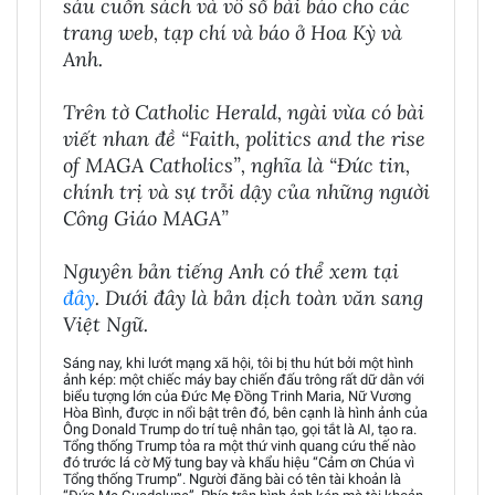
sáu cuốn sách và vô số bài báo cho các
trang web, tạp chí và báo ở Hoa Kỳ và
Anh.
Trên tờ Catholic Herald, ngài vừa có bài
viết nhan đề “Faith, politics and the rise
of MAGA Catholics”, nghĩa là “Đức tin,
chính trị và sự trỗi dậy của những người
Công Giáo MAGA”
Nguyên bản tiếng Anh có thể xem tại
đây
. Dưới đây là bản dịch toàn văn sang
Việt Ngữ.
Sáng nay, khi lướt mạng xã hội, tôi bị thu hút bởi một hình
ảnh kép: một chiếc máy bay chiến đấu trông rất dữ dằn với
biểu tượng lớn của Đức Mẹ Đồng Trinh Maria, Nữ Vương
Hòa Bình, được in nổi bật trên đó, bên cạnh là hình ảnh của
Ông Donald Trump do trí tuệ nhân tạo, gọi tắt là AI, tạo ra.
Tổng thống Trump tỏa ra một thứ vinh quang cứu thế nào
đó trước lá cờ Mỹ tung bay và khẩu hiệu “Cảm ơn Chúa vì
Tổng thống Trump”. Người đăng bài có tên tài khoản là