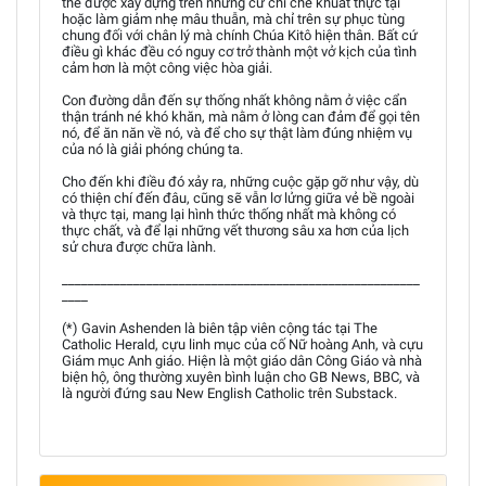
thể được xây dựng trên những cử chỉ che khuất thực tại
hoặc làm giảm nhẹ mâu thuẫn, mà chỉ trên sự phục tùng
chung đối với chân lý mà chính Chúa Kitô hiện thân. Bất cứ
điều gì khác đều có nguy cơ trở thành một vở kịch của tình
cảm hơn là một công việc hòa giải.
Con đường dẫn đến sự thống nhất không nằm ở việc cẩn
thận tránh né khó khăn, mà nằm ở lòng can đảm để gọi tên
nó, để ăn năn về nó, và để cho sự thật làm đúng nhiệm vụ
của nó là giải phóng chúng ta.
Cho đến khi điều đó xảy ra, những cuộc gặp gỡ như vậy, dù
có thiện chí đến đâu, cũng sẽ vẫn lơ lửng giữa vẻ bề ngoài
và thực tại, mang lại hình thức thống nhất mà không có
thực chất, và để lại những vết thương sâu xa hơn của lịch
sử chưa được chữa lành.
_______________________________________________________
____
(*) Gavin Ashenden là biên tập viên cộng tác tại The
Catholic Herald, cựu linh mục của cố Nữ hoàng Anh, và cựu
Giám mục Anh giáo. Hiện là một giáo dân Công Giáo và nhà
biện hộ, ông thường xuyên bình luận cho GB News, BBC, và
là người đứng sau New English Catholic trên Substack.