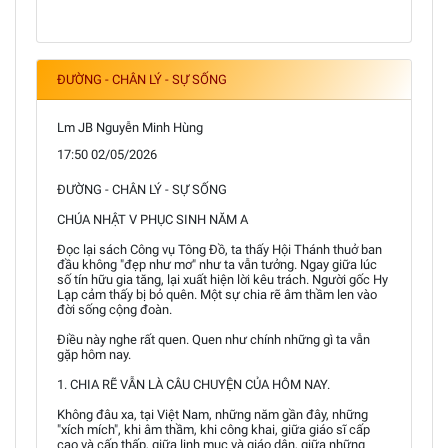
ĐƯỜNG - CHÂN LÝ - SỰ SỐNG
Lm JB Nguyễn Minh Hùng
17:50 02/05/2026
ĐƯỜNG - CHÂN LÝ - SỰ SỐNG
CHÚA NHẬT V PHỤC SINH NĂM A
Đọc lại sách Công vụ Tông Đồ, ta thấy Hội Thánh thuở ban
đầu không "đẹp như mơ" như ta vẫn tưởng. Ngay giữa lúc
số tín hữu gia tăng, lại xuất hiện lời kêu trách. Người gốc Hy
Lạp cảm thấy bị bỏ quên. Một sự chia rẽ âm thầm len vào
đời sống cộng đoàn.
Điều này nghe rất quen. Quen như chính những gì ta vẫn
gặp hôm nay.
1. CHIA RẼ VẪN LÀ CÂU CHUYỆN CỦA HÔM NAY.
Không đâu xa, tại Việt Nam, những năm gần đây, những
"xích mích", khi âm thầm, khi công khai, giữa giáo sĩ cấp
cao và cấp thấp, giữa linh mục và giáo dân, giữa những