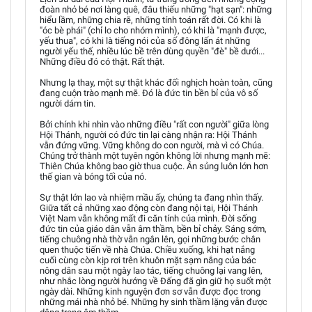
đoàn nhỏ bé nơi làng quê, đâu thiếu những "hạt sạn": những
hiểu lầm, những chia rẽ, những tính toán rất đời. Có khi là
"óc bè phái" (chỉ lo cho nhóm mình), có khi là "mạnh được,
yếu thua", có khi là tiếng nói của số đông lấn át những
người yếu thế, nhiều lúc bề trên dùng quyền "đè" bề dưới...
Những điều đó có thật. Rất thật.
Nhưng lạ thay, một sự thật khác đối nghịch hoàn toàn, cũng
đang cuộn trào mạnh mẽ. Đó là đức tin bền bỉ của vô số
người dám tin.
Bởi chính khi nhìn vào những điều "rất con người" giữa lòng
Hội Thánh, người có đức tin lại càng nhận ra: Hội Thánh
vẫn đứng vững. Vững không do con người, mà vì có Chúa.
Chúng trở thành một tuyên ngôn không lời nhưng mạnh mẽ:
Thiên Chúa không bao giờ thua cuộc. Ân sủng luôn lớn hơn
thế gian và bóng tối của nó.
Sự thật lớn lao và nhiệm mầu ấy, chúng ta đang nhìn thấy.
Giữa tất cả những xao động còn đang nội tại, Hội Thánh
Việt Nam vẫn không mất đi căn tính của mình. Đời sống
đức tin của giáo dân vẫn âm thầm, bền bỉ chảy. Sáng sớm,
tiếng chuông nhà thờ vẫn ngân lên, gọi những bước chân
quen thuộc tiến về nhà Chúa. Chiều xuống, khi hạt nắng
cuối cùng còn kịp rơi trên khuôn mặt sạm nắng của bác
nông dân sau một ngày lao tác, tiếng chuông lại vang lên,
như nhắc lòng người hướng về Đấng đã gìn giữ họ suốt một
ngày dài. Những kinh nguyện đơn sơ vẫn được đọc trong
những mái nhà nhỏ bé. Những hy sinh thầm lặng vẫn được