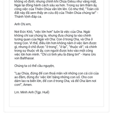
không vô định; nhưng chính khi Chúa Giêsu như vắng mặt,
Ngài lại đồng hành cách sâu xa hơn. Trong sự âm thầm ấy,
công việc của Thiên Chúa vẫn lớn lên. Có như thế, “Toàn cõi
đất này đã xem thấy ơn cứu độ của Thiên Chúa chúng ta!” -
Thánh Vịnh đáp ca.
Anh Chị em,
Nơi Đức Kitô, “việc lớn hơn” luôn là việc của Cha. Ngài
không chỉ sai chúng ta, nhưng đưa chúng ta vào chính
tương quan của Ngài với Cha: Con ở trong Cha, và Cha ở
trong Con. Vì thế, điều lớn hơn không nằm ở việc làm được
gì, nhưng ở chỗ được “ở trong”, “ở lại”, “thuộc về”; và chính
trong sự thuộc về ấy, con người được kéo vào một công
việc lớn hơn mình. “Chỉ có tình yêu là đáng tin!” - Hans Urs
von Balthasar.
Chúng ta có thể cầu nguyện,
“Lạy Chúa, đừng để con thoả mãn với những con cá còi của
ao đầm, đừng đo ‘việc lớn’ bằng những con số. Cho con
dám lao ra biển lớn, để con ở trong Cha, và để Cha làm nơi
con!”, Amen.
Lm. Minh Anh (Tgp. Huế)