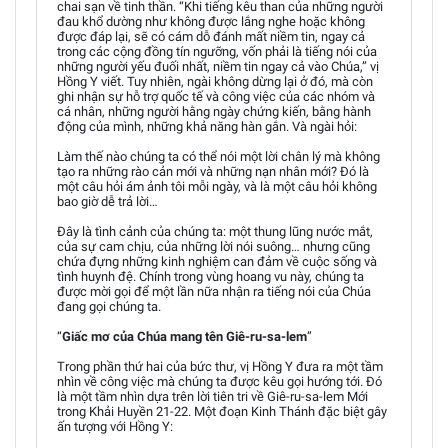
chai sạn về tinh thần. “Khi tiếng kêu than của những người
đau khổ dường như không được lắng nghe hoặc không
được đáp lại, sẽ có cám dỗ đánh mất niềm tin, ngay cả
trong các cộng đồng tín ngưỡng, vốn phải là tiếng nói của
những người yếu đuối nhất, niềm tin ngay cả vào Chúa,” vị
Hồng Y viết. Tuy nhiên, ngài không dừng lại ở đó, mà còn
ghi nhận sự hỗ trợ quốc tế và công việc của các nhóm và
cá nhân, những người hằng ngày chứng kiến, bằng hành
động của mình, những khả năng hàn gắn. Và ngài hỏi:
Làm thế nào chúng ta có thể nói một lời chân lý mà không
tạo ra những rào cản mới và những nạn nhân mới? Đó là
một câu hỏi ám ảnh tôi mỗi ngày, và là một câu hỏi không
bao giờ dễ trả lời…
Đây là tình cảnh của chúng ta: một thung lũng nước mắt,
của sự cam chịu, của những lời nói suông… nhưng cũng
chứa đựng những kinh nghiệm can đảm về cuộc sống và
tình huynh đệ. Chính trong vùng hoang vu này, chúng ta
được mời gọi để một lần nữa nhận ra tiếng nói của Chúa
đang gọi chúng ta.
“
Giấc mơ của Chúa mang tên Giê-ru-sa-lem
”
Trong phần thứ hai của bức thư, vị Hồng Y đưa ra một tầm
nhìn về công việc mà chúng ta được kêu gọi hướng tới. Đó
là một tầm nhìn dựa trên lời tiên tri về Giê-ru-sa-lem Mới
trong Khải Huyền 21-22. Một đoạn Kinh Thánh đặc biệt gây
ấn tượng với Hồng Y: