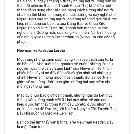
đã giành lại ngày 1 tháng 5 từ tay những người Cộng sản vô
thần để biến nó thành lễ Thánh Giuse Thợ, khởi đầu một
tháng dành riêng cho Đức Mẹ bằng cách tưởng nhớ người
cha trần thế khiêm nhường đã nuôi dưỡng và dạy nghề cho
Người. Như vậy, những người lao động trên thế giới đã được
hiệp nhất dưới sự bảo trợ của Đấng Bảo vệ Chúa Kitô,
Người Bảo hộ Đức Trinh Nữ, Thánh bổn mạng của các
nghệ nhân, Gương mẫu của lòng kiên nhẫn, Nỗi kinh hoàng
của ma quỷ và Lumen Patriarcharum (Ngọn lửa của các tổ
phụ).
Newman và Kinh cầu Loreto
Một trong những cuốn sách sùng kính yêu thích của tôi là
ấn bản của Nhà xuất bản Ignatius về cuốn "Những lời cầu
nguyện, câu thơ và sự sùng kính" của Newman. Tôi thích
phiên bản này vì nó đầy đủ nhất và gần nhất với những gì
chính Newman mong muốn hoàn thành, đó là một "Niên
giám về sự sùng kính", bao gồm những bài suy niệm cho
mỗi ngày trong năm.
Mặc dù chưa bao giờ hoàn thành, nhưng ngài đã kết thúc
tháng Năm bằng cách viết 31 bài suy niệm về các danh
hiệu được tìm thấy trong Kinh cầu Loreto, được nhóm lại
dưới các chủ đề Đức Mẹ Vô Nhiễm Nguyên Tội, Truyền Tin,
Bảy Nỗi Buồn và Đức Mẹ Lên Trời.
Bạn có thể tìm thấy văn bản tại
The Newman Reader
. Đây
là một đoạn trích: