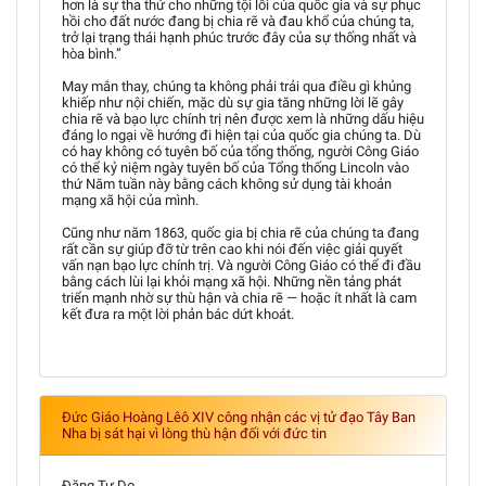
hơn là sự tha thứ cho những tội lỗi của quốc gia và sự phục
hồi cho đất nước đang bị chia rẽ và đau khổ của chúng ta,
trở lại trạng thái hạnh phúc trước đây của sự thống nhất và
hòa bình.”
May mắn thay, chúng ta không phải trải qua điều gì khủng
khiếp như nội chiến, mặc dù sự gia tăng những lời lẽ gây
chia rẽ và bạo lực chính trị nên được xem là những dấu hiệu
đáng lo ngại về hướng đi hiện tại của quốc gia chúng ta. Dù
có hay không có tuyên bố của tổng thống, người Công Giáo
có thể kỷ niệm ngày tuyên bố của Tổng thống Lincoln vào
thứ Năm tuần này bằng cách không sử dụng tài khoản
mạng xã hội của mình.
Cũng như năm 1863, quốc gia bị chia rẽ của chúng ta đang
rất cần sự giúp đỡ từ trên cao khi nói đến việc giải quyết
vấn nạn bạo lực chính trị. Và người Công Giáo có thể đi đầu
bằng cách lùi lại khỏi mạng xã hội. Những nền tảng phát
triển mạnh nhờ sự thù hận và chia rẽ — hoặc ít nhất là cam
kết đưa ra một lời phản bác dứt khoát.
Đức Giáo Hoàng Lêô XIV công nhận các vị tử đạo Tây Ban
Nha bị sát hại vì lòng thù hận đối với đức tin
Đặng Tự Do