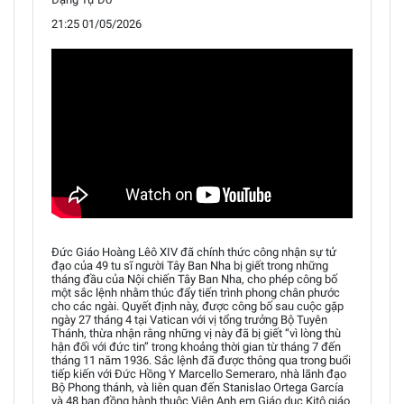
21:25 01/05/2026
Đức Giáo Hoàng Lêô XIV đã chính thức công nhận sự tử
đạo của 49 tu sĩ người Tây Ban Nha bị giết trong những
tháng đầu của Nội chiến Tây Ban Nha, cho phép công bố
một sắc lệnh nhằm thúc đẩy tiến trình phong chân phước
cho các ngài. Quyết định này, được công bố sau cuộc gặp
ngày 27 tháng 4 tại Vatican với vị tổng trưởng Bộ Tuyên
Thánh, thừa nhận rằng những vị này đã bị giết “vì lòng thù
hận đối với đức tin” trong khoảng thời gian từ tháng 7 đến
tháng 11 năm 1936. Sắc lệnh đã được thông qua trong buổi
tiếp kiến với Đức Hồng Y Marcello Semeraro, nhà lãnh đạo
Bộ Phong thánh, và liên quan đến Stanislao Ortega García
và 48 bạn đồng hành thuộc Viện Anh em Giáo dục Kitô giáo