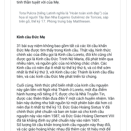
tinh thần tuyệt vời của Mẹ.
Tota Pulcra (tiếng Latinh nghĩa là "Hoàn toàn xinh đẹp") của
họa sĩ người Tây Ban Nha Eugenio Gutiérrez de Torices, sáp
trên gỗ, thế kỷ 17. Phòng trưng bày Matthiesen.
Kinh cầu Đức Mẹ
31 bài suy niệm không bao gồm tất cả các lời cầu khẩn
Đức Mẹ được tìm thấy trong Kinh cầu. Thật vậy, hình thức
chính xác của điều gọi là Kinh cầu Loreto, đôi khi cũng chỉ
được gọi là Kinh cầu Đức Trinh Nữ Maria, đã phát triển qua
nhiều năm, và nguồn gốc của nó không chắc chắn. Các
Kinh cầu có niên đại ít nhất từ thế kỷ thứ 6, và có thể sớm
nhất là thế kỷ thứ 3, với Kinh cầu các Thánh là kinh cầu đầu
tiên, và các kinh cầu Đức Mẹ phát triển từ chúng.
Cuối cùng, hình thức phổ biến nhất của kinh cầu nguyện
này gắn liền với Ngôi nhà Thánh ở Loreto, một địa điểm
hành hương nổi tiếng ở Ý, được cho là Nhà Truyền Tin,
được các thiên thần đưa đến Ý một cách huyền nhiệm. Văn
bản này dường như bắt nguồn từ một phiên bản dài hơn có
niên đại ít nhất từ thế kỷ 13. Đức Giáo Hoàng Sixtus V đã
chính thức phê chuẩn và ban ơn toàn xá cho kinh cầu
nguyện này vào năm 1587, và Đức Giáo Hoàng Clement VIII
đã tái khẳng định sự phê chuẩn này vào năm 1601.
Số lượng lời cầu khẩn trong kinh cầu nguyện này thay đổi,
và các giáo hoàng khác nhau đã thêm các tít hiệu mới để