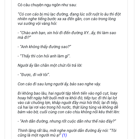
Có câu chuyện ngụ ngôn như sau:
“Có con cáo bị mù lạc đường, đang lúc sốt ruột lo âu thì đột
nhiên nghe tiếng bước xa xa đến gần, con cáo trong lòng
vui sướng vội vàng hỏi:
- “Chào anh bạn, xin hỏi đi đến đường XY...ấy, thì làm sao
mà đi?”
- “Anh không thấy đường sao?”
- “Thấy thì còn hỏi anh làm gì”.
Người ấy lần chần một chút rồi trả lời:
- “Được, đi với tôi”.
Con cáo đi sau lưng người ấy, bảo sao nghe vậy.
Đi không bao lâu, hai người tập tễnh tiến vào ngõ cụt, loay
hoay hết ngày hết buổi mới ra khỏi đó; tiếp tục đi thì lại lọt
vào cái chuồng lợn, khắp nguời đầy mùi hôi thối; lại đi tiếp,
cả hai lại rơi vào trong hồ nước, thật lúng túng và không dễ
bám vào bờ, cuối cùng con cáo chịu không nổi kêu thét lên:
- “Anh dẫn đường, nhưng rốt cuộc dẫn như thế nào đây?”
Thinh lặng rất lâu, mới nghe người dẫn đường ấy nói: “Tôi
cũng là một người mù ạ!”
(1)