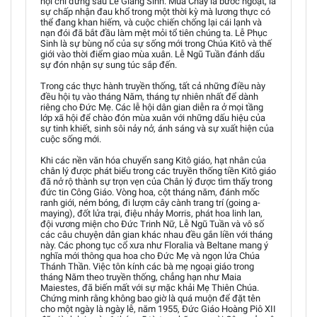
hội chỉ đứng sau Lễ Giáng Sinh. Mùa Chay là bước ngoặt, là
sự chấp nhận đau khổ trong một thời kỳ mà lương thực có
thể đang khan hiếm, và cuộc chiến chống lại cái lạnh và
nạn đói đã bắt đầu làm mệt mỏi tổ tiên chúng ta. Lễ Phục
Sinh là sự bùng nổ của sự sống mới trong Chúa Kitô và thế
giới vào thời điểm giao mùa xuân. Lễ Ngũ Tuần đánh dấu
sự đón nhận sự sung túc sắp đến.
Trong các thực hành truyền thống, tất cả những điều này
đều hội tụ vào tháng Năm, tháng tự nhiên nhất để dành
riêng cho Đức Mẹ. Các lễ hội dân gian diễn ra ở mọi tầng
lớp xã hội để chào đón mùa xuân với những dấu hiệu của
sự tinh khiết, sinh sôi nảy nở, ánh sáng và sự xuất hiện của
cuộc sống mới.
Khi các nền văn hóa chuyển sang Kitô giáo, hạt nhân của
chân lý được phát biểu trong các truyền thống tiền Kitô giáo
đã nở rộ thành sự trọn vẹn của Chân lý được tìm thấy trong
đức tin Công Giáo. Vòng hoa, cột tháng năm, đánh mốc
ranh giới, ném bóng, đi lượm cây cành trang trí (going a-
maying), đốt lửa trại, điệu nhảy Morris, phát hoa linh lan,
đội vương miện cho Đức Trinh Nữ, Lễ Ngũ Tuần và vô số
các câu chuyện dân gian khác nhau đều gắn liền với tháng
này. Các phong tục cổ xưa như Floralia và Beltane mang ý
nghĩa mới thông qua hoa cho Đức Mẹ và ngọn lửa Chúa
Thánh Thần. Việc tôn kính các bà mẹ ngoại giáo trong
tháng Năm theo truyền thống, chẳng hạn như Maia
Maiestes, đã biến mất với sự mặc khải Mẹ Thiên Chúa.
Chứng minh rằng không bao giờ là quá muộn để đặt tên
cho một ngày là ngày lễ, năm 1955, Đức Giáo Hoàng Piô XII