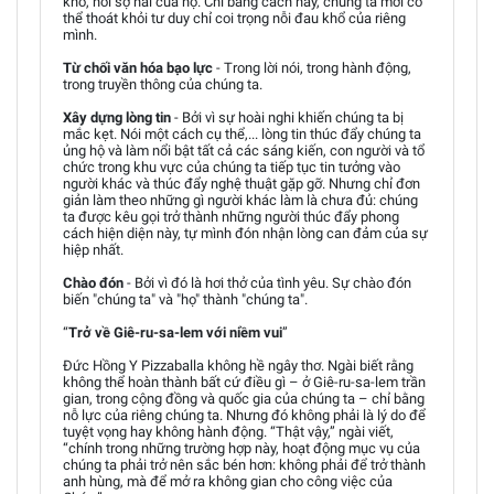
khổ, nỗi sợ hãi của họ. Chỉ bằng cách này, chúng ta mới có
thể thoát khỏi tư duy chỉ coi trọng nỗi đau khổ của riêng
mình.
Từ chối văn hóa bạo lực
- Trong lời nói, trong hành động,
trong truyền thông của chúng ta.
Xây dựng lòng tin
- Bởi vì sự hoài nghi khiến chúng ta bị
mắc kẹt. Nói một cách cụ thể,... lòng tin thúc đẩy chúng ta
ủng hộ và làm nổi bật tất cả các sáng kiến, con người và tổ
chức trong khu vực của chúng ta tiếp tục tin tưởng vào
người khác và thúc đẩy nghệ thuật gặp gỡ. Nhưng chỉ đơn
giản làm theo những gì người khác làm là chưa đủ: chúng
ta được kêu gọi trở thành những người thúc đẩy phong
cách hiện diện này, tự mình đón nhận lòng can đảm của sự
hiệp nhất.
Chào đón
- Bởi vì đó là hơi thở của tình yêu. Sự chào đón
biến "chúng ta" và "họ" thành "chúng ta".
“
Trở về Giê-ru-sa-lem với niềm vui
”
Đức Hồng Y Pizzaballa không hề ngây thơ. Ngài biết rằng
không thể hoàn thành bất cứ điều gì – ở Giê-ru-sa-lem trần
gian, trong cộng đồng và quốc gia của chúng ta – chỉ bằng
nỗ lực của riêng chúng ta. Nhưng đó không phải là lý do để
tuyệt vọng hay không hành động. “Thật vậy,” ngài viết,
“chính trong những trường hợp này, hoạt động mục vụ của
chúng ta phải trở nên sắc bén hơn: không phải để trở thành
anh hùng, mà để mở ra không gian cho công việc của