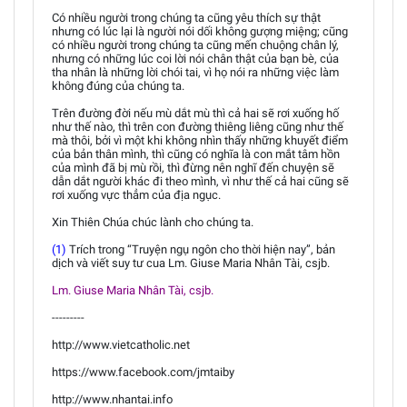
Có nhiều người trong chúng ta cũng yêu thích sự thật
nhưng có lúc lại là người nói dối không gượng miệng; cũng
có nhiều người trong chúng ta cũng mến chuộng chân lý,
nhưng có những lúc coi lời nói chân thật của bạn bè, của
tha nhân là những lời chói tai, vì họ nói ra những việc làm
không đúng của chúng ta.
Trên đường đời nếu mù dắt mù thì cả hai sẽ rơi xuống hố
như thế nào, thì trên con đường thiêng liêng cũng như thế
mà thôi, bởi vì một khi không nhìn thấy những khuyết điểm
của bản thân mình, thì cũng có nghĩa là con mắt tâm hồn
của mình đã bị mù rồi, thì đừng nên nghĩ đến chuyện sẽ
dẫn dắt người khác đi theo mình, vì như thế cả hai cũng sẽ
rơi xuống vực thẳm của địa ngục.
Xin Thiên Chúa chúc lành cho chúng ta.
(1)
Trích trong “Truyện ngụ ngôn cho thời hiện nay”, bản
dịch và viết suy tư cua Lm. Giuse Maria Nhân Tài, csjb.
Lm. Giuse Maria Nhân Tài, csjb.
---------
http://www.vietcatholic.net
https://www.facebook.com/jmtaiby
http://www.nhantai.info