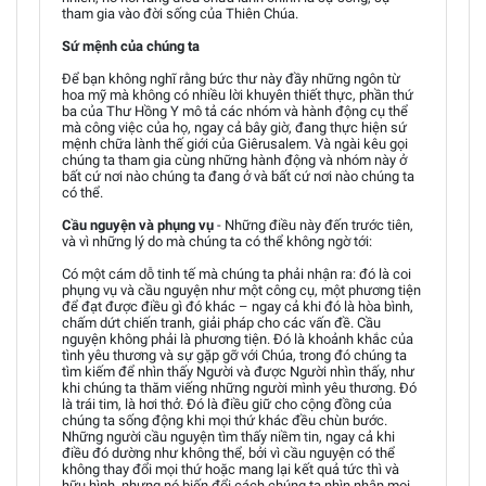
tham gia vào đời sống của Thiên Chúa.
Sứ mệnh của chúng ta
Để bạn không nghĩ rằng bức thư này đầy những ngôn từ
hoa mỹ mà không có nhiều lời khuyên thiết thực, phần thứ
ba của Thư Hồng Y mô tả các nhóm và hành động cụ thể
mà công việc của họ, ngay cả bây giờ, đang thực hiện sứ
mệnh chữa lành thế giới của Giêrusalem. Và ngài kêu gọi
chúng ta tham gia cùng những hành động và nhóm này ở
bất cứ nơi nào chúng ta đang ở và bất cứ nơi nào chúng ta
có thể.
Cầu nguyện và phụng vụ
- Những điều này đến trước tiên,
và vì những lý do mà chúng ta có thể không ngờ tới:
Có một cám dỗ tinh tế mà chúng ta phải nhận ra: đó là coi
phụng vụ và cầu nguyện như một công cụ, một phương tiện
để đạt được điều gì đó khác – ngay cả khi đó là hòa bình,
chấm dứt chiến tranh, giải pháp cho các vấn đề. Cầu
nguyện không phải là phương tiện. Đó là khoảnh khắc của
tình yêu thương và sự gặp gỡ với Chúa, trong đó chúng ta
tìm kiếm để nhìn thấy Người và được Người nhìn thấy, như
khi chúng ta thăm viếng những người mình yêu thương. Đó
là trái tim, là hơi thở. Đó là điều giữ cho cộng đồng của
chúng ta sống động khi mọi thứ khác đều chùn bước.
Những người cầu nguyện tìm thấy niềm tin, ngay cả khi
điều đó dường như không thể, bởi vì cầu nguyện có thể
không thay đổi mọi thứ hoặc mang lại kết quả tức thì và
hữu hình, nhưng nó biến đổi cách chúng ta nhìn nhận mọi