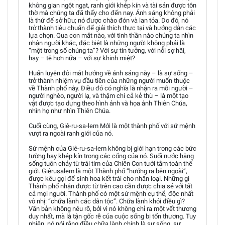
không gian ngột ngạt, ranh giới khép kín và tài sản được tôn
thờ mà chúng ta đã thấy cho đến nay. Ánh sáng không phải
là thứ để sở hữu; nó được chào đón và lan tỏa. Do đó, nó
trở thành tiêu chuẩn để giải thích thực tại và hướng dẫn các
lựa chọn. Qua con mắt nào, với tinh thần nào chúng ta nhìn
nhận người khác, đặc biệt là những người không phải là
“một trong số chúng ta”? Với sự tin tưởng, với nỗi sợ hãi,
hay – tệ hơn nữa – với sự khinh miệt?
Huấn luyện đôi mắt hướng về ánh sáng này – là sự sống –
trở thành nhiệm vụ đầu tiên của những người muốn thuộc
về Thành phố này. Điều đó có nghĩa là nhận ra mỗi người –
người nghèo, người lạ, và thậm chí cả kẻ thù – là một tạo
vật được tạo dựng theo hình ảnh và họa ảnh Thiên Chúa,
nhìn họ như nhìn Thiên Chúa.
Cuối cùng, Giê-ru-sa-lem Mới là một thành phố với sứ mệnh
vượt ra ngoài ranh giới của nó.
Sứ mệnh của Giê-ru-sa-lem không bị giới hạn trong các bức
tường hay khép kín trong các cổng của nó. Suối nước hằng
sống tuôn chảy từ trái tim của Chiên Con tưới tắm toàn thế
giới. Giêrusalem là một Thành phố “hướng ra bên ngoài”,
được kêu gọi để sinh hoa kết trái cho nhân loại. Những gì
Thành phố nhận được từ trên cao cần được chia sẻ với tất
cả mọi người. Thành phố có một sứ mệnh cụ thể, độc nhất
vô nhị: “chữa lành các dân tộc”. Chữa lành khỏi điều gì?
Văn bản không nêu rõ, bởi vì nó không chỉ ra một vết thương
duy nhất, mà là tận gốc rễ của cuộc sống bị tổn thương. Tuy
nhiên, nó nói rằng điều chữa lành chính là sự sống, sự