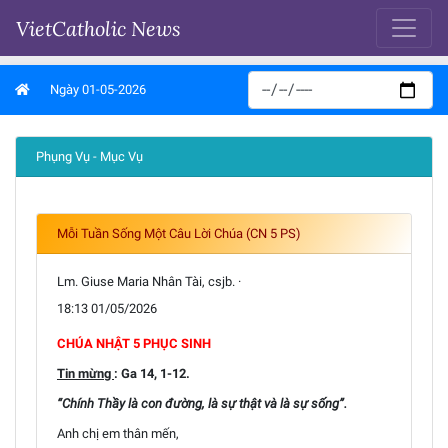
VietCatholic News
Ngày 01-05-2026
Phụng Vụ - Mục Vụ
Mỗi Tuần Sống Một Câu Lời Chúa (CN 5 PS)
Lm. Giuse Maria Nhân Tài, csjb. ·
18:13 01/05/2026
CHÚA NHẬT 5 PHỤC SINH
Tin mừng
: Ga 14, 1-12.
“Chính Thầy là con đường, là sự thật và là sự sống”.
Anh chị em thân mến,