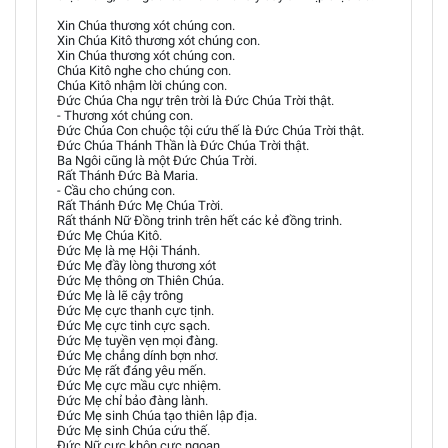
Xin Chúa thương xót chúng con.
Xin Chúa Kitô thương xót chúng con.
Xin Chúa thương xót chúng con.
Chúa Kitô nghe cho chúng con.
Chúa Kitô nhậm lời chúng con.
Đức Chúa Cha ngự trên trời là Đức Chúa Trời thật.
- Thương xót chúng con.
Đức Chúa Con chuộc tội cứu thế là Đức Chúa Trời thật.
Đức Chúa Thánh Thần là Đức Chúa Trời thật.
Ba Ngôi cũng là một Đức Chúa Trời.
Rất Thánh Đức Bà Maria.
- Cầu cho chúng con.
Rất Thánh Đức Mẹ Chúa Trời.
Rất thánh Nữ Đồng trinh trên hết các kẻ đồng trinh.
Đức Mẹ Chúa Kitô.
Đức Mẹ là mẹ Hội Thánh.
Đức Mẹ đầy lòng thương xót
Đức Mẹ thông ơn Thiên Chúa.
Đức Mẹ là lẽ cậy trông
Đức Mẹ cực thanh cực tịnh.
Đức Mẹ cực tinh cực sạch.
Đức Mẹ tuyền vẹn mọi đàng.
Đức Mẹ chẳng dính bợn nhơ.
Đức Mẹ rất đáng yêu mến.
Đức Mẹ cực mầu cực nhiệm.
Đức Mẹ chỉ bảo đàng lành.
Đức Mẹ sinh Chúa tạo thiên lập địa.
Đức Mẹ sinh Chúa cứu thế.
Đức Nữ cực khôn cực ngoan.