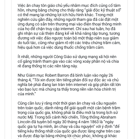
Việc ăn chay tôn giáo chủ yếu nhằm mục đích củng cố tâm
hồn, nhưng bằng chứng cho thấy rằng “giải độc kỹ thuật số”
có thể mang lại những lợi ích hữu hình khác. Trong một
nghiên cứu gần đây, những người tham gia đã cài đặt một
ứng dụng có sẵn trên thương mại vào điện thoại thông minh
của họ để chặn truy cập internet. Chỉ sau hai tuần, họ đã
ghi nhận sự cải thiện đáng kể về khả năng tập trung, tương
đương với việc đảo ngược toàn bộ một thập niên suy giảm
do tuổi tác, cũng như giảm rõ rệt các triệu chứng trầm cảm,
hiệu quả hơn cả việc dùng thuốc chống trầm cảm.
Ít nhất, những người Công Giáo sử dụng mạng xã hội nên
cố gắng tránh tham gia vào các vòng xoáy phẫn nộ và chia
rẽ đang thống trị các nền tảng này.
Như Giám mục Robert Barron đã bình luận vào ngày 26
tháng 4, “Tôi xin được lên tiếng phản đối sự độc ác và chủ
nghĩa bè phái đang lan tràn trên internet và góp phần rất lớn
vào bạo lực mà chúng ta thấy trong nền văn hóa chính trị
của mình.”
Cũng cần lưu ý rằng một thời gian ăn chay và cầu nguyện
trên toàn quốc, dành riêng để giải quyết một căn bệnh trầm
trọng của quốc gia, không phải là điều mới lạ trong lịch sử
nước Mỹ. Trong bối cảnh Nội chiến, Tổng thống Abraham
Lincoln đã tuyên bố ngày 30 tháng 4 năm 1863 là “ngày
quốc gia tự hạ mình, ăn chay và cầu nguyện” với ý định “để
tiếng kêu thống nhất của quốc gia được lắng nghe trên cao
và được đáp lại bằng những lời chúc phúc, không gì khác