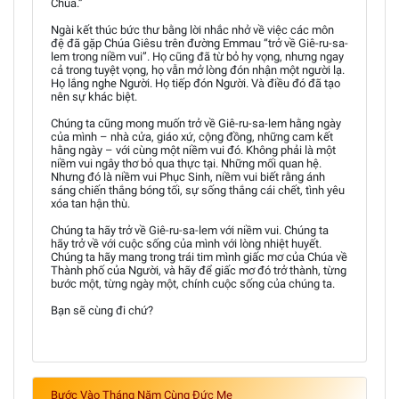
Chúa.”
Ngài kết thúc bức thư bằng lời nhắc nhở về việc các môn
đệ đã gặp Chúa Giêsu trên đường Emmau “trở về Giê-ru-sa-
lem trong niềm vui”. Họ cũng đã từ bỏ hy vọng, nhưng ngay
cả trong tuyệt vọng, họ vẫn mở lòng đón nhận một người lạ.
Họ lắng nghe Người. Họ tiếp đón Người. Và điều đó đã tạo
nên sự khác biệt.
Chúng ta cũng mong muốn trở về Giê-ru-sa-lem hằng ngày
của mình – nhà cửa, giáo xứ, cộng đồng, những cam kết
hằng ngày – với cùng một niềm vui đó. Không phải là một
niềm vui ngây thơ bỏ qua thực tại. Những mối quan hệ.
Nhưng đó là niềm vui Phục Sinh, niềm vui biết rằng ánh
sáng chiến thắng bóng tối, sự sống thắng cái chết, tình yêu
xóa tan hận thù.
Chúng ta hãy trở về Giê-ru-sa-lem với niềm vui. Chúng ta
hãy trở về với cuộc sống của mình với lòng nhiệt huyết.
Chúng ta hãy mang trong trái tim mình giấc mơ của Chúa về
Thành phố của Người, và hãy để giấc mơ đó trở thành, từng
bước một, từng ngày một, chính cuộc sống của chúng ta.
Bạn sẽ cùng đi chứ?
Bước Vào Tháng Năm Cùng Đức Mẹ