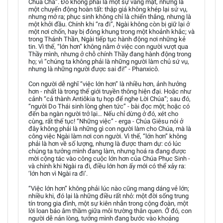
Chúa Cha”. Đó không phải là một sự vắng mặt, nhưng là
một chuyển động hoàn tất: thập giá không khép lại sứ vụ,
nhưng mở ra; phục sinh không chỉ là chiến thắng, nhưng là
một khởi đầu. Chính khi “ra đi”, Ngài không còn bị giữ lại ở
một nơi chốn, hay bị đóng khung trong một khoảnh khắc; và
trong Thánh Thần, Ngài tiếp tục hành động nơi những kẻ
tin. Vì thế, “lớn hơn” không nằm ở việc con người vượt qua
Thầy mình, nhưng ở chỗ chính Thầy đang hành động trong
họ; vì “chúng ta không phải là những người làm chủ sứ vụ,
nhưng là những người được sai đi!” - Phanxicô.
Con người dễ nghĩ “việc lớn hơn” là nhiều hơn, ảnh hưởng
hơn - nhất là trong thế giới truyền thông hiện đại. Hoặc như
cảnh “cả thành Antiôkia tụ họp để nghe Lời Chúa”; sau đó,
“người Do Thái sinh lòng ghen tức” - bài đọc một; hoặc có
đến ba ngàn người trở lại… Nếu chỉ dừng ở đó, xét cho
cùng, rất thế tục! “Những việc” - erga - Chúa Giêsu nói ở
đây không phải là những gì con người làm cho Chúa, mà là
công việc Ngài làm nơi con người. Vì thế, “lớn hơn” không
phải là hơn về số lượng, nhưng là được tham dự: có lúc
chúng ta tưởng mình đang làm, nhưng hoá ra đang được
mời cộng tác vào công cuộc lớn hơn của Chúa Phục Sinh -
và chính khi Ngài ra đi, điều lớn hơn ấy mới có thể xảy ra:
‘lớn hơn vì Ngài ra đi’.
“Việc lớn hơn” không phải lúc nào cũng mang dáng vẻ lớn;
nhiều khi, đó lại là những điều rất nhỏ: một đời sống trung
tín trong gia đình, một sự kiên nhẫn trong cộng đoàn, một
lời loan báo âm thầm giữa môi trường thân quen. Ở đó, con
người dễ nản lòng, tưởng mình đang bước vào khoảng