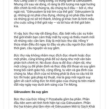
hữu Công Giáo ở Trung Đông, có trung tâm là Giêrusalem.
Nhưng chỉ sau vài dòng, rõ ràng là đối tượng mà ngài hướng
đến chính là mỗi chúng ta, dù chúng ta ở đâu — bởi vì, như
ngài nói, "Giêrusalem là trái tim của thế giới." Giêrusalem là
gì, những gì nó phải chịu đựng, những gì nó phải đấu tranh
và những gì nó sẽ trở thành, không gì khác hơn là hình mẫu
cho cuộc sống ở thế giới này — và lời hứa về thế giới bên
kia.
Vì vậy, bức thư này rất đáng đọc, đặc biệt nếu các sự kiện
thế giới khiến bạn cảm thấy mất hy vọng và thiếu manh mối
về những việc cần làm. Đây là một bức thư dài; Hồng Y
thừa nhận điều đó ngay từ đầu và yêu cầu người đọc dành
thời gian, cầu nguyện và suy gẫm.
Bức thư
này không nhằm mục đích đọc nhanh hoặc đọc
một phần, cũng không phải để sử dụng như một văn bản
phân tích chính trị. Nó được đưa ra để đọc chậm rãi, như
một công cụ để phân định và thúc đẩy đối thoại và suy gẫm
trong bối cảnh giáo hội, cộng đồng, tu viện và gia đình của
chúng ta. Mục đích của nó không phải là đưa ra câu trả lời
tức thì hoặc giải pháp kỹ thuật, mà là giúp mỗi người suy
gẫm về cách sống đức tin Kitô giáo của chúng ta trên mảnh
đất này ngày nay dưới ánh sáng của Tin Mừng.
Giêrusalem: Ba suy gẫm
Bức thư của Đức Hồng Y Pizzaballa gồm ba phần. Phần
đầu tiên xem xét tình hình hiện tại của Giêrusalem. Phần
thứ hai khám phá tầm nhìn về Giêrusalem Mới từ Sách Khải