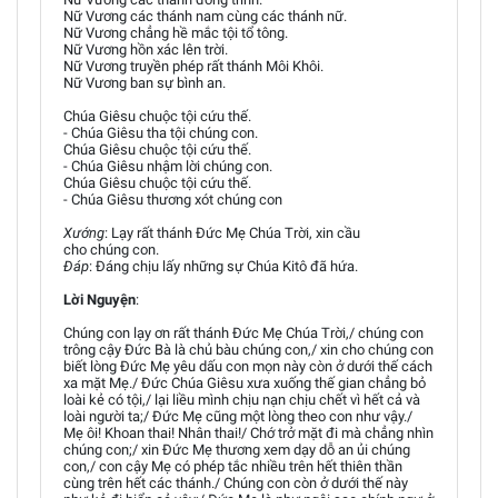
Nữ Vương các thánh nam cùng các thánh nữ.
Nữ Vương chẳng hề mắc tội tổ tông.
Nữ Vương hồn xác lên trời.
Nữ Vương truyền phép rất thánh Môi Khôi.
Nữ Vương ban sự bình an.
Chúa Giêsu chuộc tội cứu thế.
- Chúa Giêsu tha tội chúng con.
Chúa Giêsu chuộc tội cứu thế.
- Chúa Giêsu nhậm lời chúng con.
Chúa Giêsu chuộc tội cứu thế.
- Chúa Giêsu thương xót chúng con
Xướng
: Lạy rất thánh Đức Mẹ Chúa Trời, xin cầu
cho chúng con.
Đáp
: Đáng chịu lấy những sự Chúa Kitô đã hứa.
Lời Nguyện
:
Chúng con lạy ơn rất thánh Đức Mẹ Chúa Trời,/ chúng con
trông cậy Đức Bà là chủ bàu chúng con,/ xin cho chúng con
biết lòng Đức Mẹ yêu dấu con mọn này còn ở dưới thế cách
xa mặt Mẹ./ Đức Chúa Giêsu xưa xuống thế gian chẳng bỏ
loài kẻ có tội,/ lại liều mình chịu nạn chịu chết vì hết cả và
loài người ta;/ Đức Mẹ cũng một lòng theo con như vậy./
Mẹ ôi! Khoan thai! Nhân thai!/ Chớ trở mặt đi mà chẳng nhìn
chúng con;/ xin Đức Mẹ thương xem dạy dỗ an ủi chúng
con,/ con cậy Mẹ có phép tắc nhiều trên hết thiên thần
cùng trên hết các thánh./ Chúng con còn ở dưới thế này