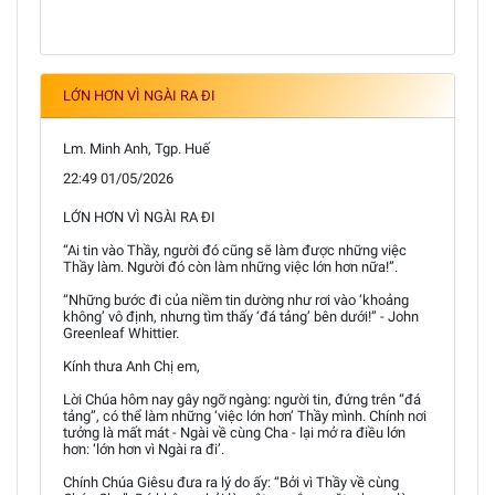
LỚN HƠN VÌ NGÀI RA ĐI
Lm. Minh Anh, Tgp. Huế
22:49 01/05/2026
LỚN HƠN VÌ NGÀI RA ĐI
“Ai tin vào Thầy, người đó cũng sẽ làm được những việc
Thầy làm. Người đó còn làm những việc lớn hơn nữa!”.
“Những bước đi của niềm tin dường như rơi vào ‘khoảng
không’ vô định, nhưng tìm thấy ‘đá tảng’ bên dưới!” - John
Greenleaf Whittier.
Kính thưa Anh Chị em,
Lời Chúa hôm nay gây ngỡ ngàng: người tin, đứng trên “đá
tảng”, có thể làm những ‘việc lớn hơn’ Thầy mình. Chính nơi
tưởng là mất mát - Ngài về cùng Cha - lại mở ra điều lớn
hơn: ‘lớn hơn vì Ngài ra đi’.
Chính Chúa Giêsu đưa ra lý do ấy: “Bởi vì Thầy về cùng