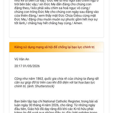
như kẻ đi biển cả vậy;/ Đức Mẹ là như ngôi sao chính ngự ở
trời bên bắc vậy;/ xin Đức Mẹ dẫn đàng cho chúng con
đặng theo,/ kẻo phải xiêu chìm sa hoả ngục vô cùng;/
chúng con trông Đức Mẹ cho chúng con ngày sau đặng vào
cửa thiên đàng,/ xem thấy mặt Đức Chúa Giêsu cùng mặt
Đức Mẹ,/ đặng chịu muôn muôn sự phước gồm hết mọi sự
tốt lành,/ chẳng hay hết chẳng hay cùng./ Amen.
Kiêng sử dụng mạng xã hội để chống lại bạo lực chính trị
Vũ Văn An
20:17 01/05/2026
Cũng như năm 1863, quốc gia chia rẽ của chúng ta đang rất
cần sự giúp đỡ từ trên cao khi đối diện với tai họa bạo lực
chính trị. (ảnh: Shutterstock)
Ban biên tập tạp chí National Catholic Register, trong bài xã
luận ngày 30 tháng 4 năm 2026, cho rằng: Từ những ngày
đầu tiên, Giáo hội đã dạy rằng đôi khi các Ki-tô hữu phải
kiêng ăn để vượt qua những điều ác đặc biệt nghiêm trọng.