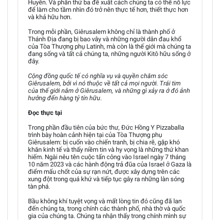
Huyền. Và phần thứ ba đề xuất cách chúng ta có thể nỗ lực
để làm cho tầm nhìn đó trở nên thực tế hơn, thiết thực hơn
và khả hữu hơn.
Trong mỗi phần, Giêrusalem không chỉ là thành phố ở
Thánh Địa đang bị bao vây và những người dân đau khổ
của Tòa Thượng phụ Latinh, mà còn là thế giới mà chúng ta
đang sống và tất cả chúng ta, những người Kitô hữu sống ở
đây.
Cộng đồng quốc tế có nghĩa vụ và quyền chăm sóc
Giêrusalem, bởi vì nó thuộc về tất cả mọi người. Trái tim
của thế giới nằm ở Giêrusalem, và những gì xảy ra ở đó ảnh
hưởng đến hàng tỷ tín hữu
.
Đọc thực tại
Trong phần đầu tiên của bức thư, Đức Hồng Y Pizzaballa
trình bày hoàn cảnh hiện tại của Tòa Thượng phụ
Giêrusalem: bị cuốn vào chiến tranh, bị chia rẽ, gặp khó
khăn kinh tế và thấy niềm tin và hy vọng là những thứ khan
hiếm. Ngài nêu tên cuộc tấn công vào Israel ngày 7 tháng
10 năm 2023 và các hành động trả đũa của Israel ở Gaza là
điểm mấu chốt của sự rạn nứt, được xây dựng trên các
xung đột trong quá khứ và tiếp tục gây ra những làn sóng
tàn phá.
Bầu không khí tuyệt vọng và mất lòng tin đó cũng đã lan
đến chúng ta, trong chính các thành phố, nhà thờ và quốc
gia của chúng ta. Chúng ta nhận thấy trong chính mình sự