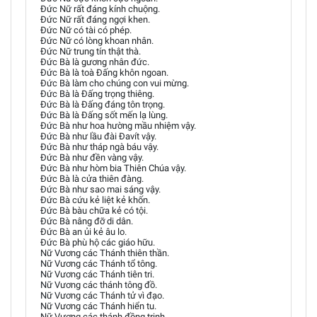
Đức Nữ rất đáng kính chuộng.
Đức Nữ rất đáng ngợi khen.
Đức Nữ có tài có phép.
Đức Nữ có lòng khoan nhân.
Đức Nữ trung tín thật thà.
Đức Bà là gương nhân đức.
Đức Bà là toà Đấng khôn ngoan.
Đức Bà làm cho chúng con vui mừng.
Đức Bà là Đấng trọng thiêng.
Đức Bà là Đấng đáng tôn trọng.
Đức Bà là Đấng sốt mến lạ lùng.
Đức Bà như hoa hường mầu nhiệm vậy.
Đức Bà như lầu đài Đavít vậy.
Đức Bà như tháp ngà báu vậy.
Đức Bà như đền vàng vậy.
Đức Bà như hòm bia Thiên Chúa vậy.
Đức Bà là cửa thiên đàng.
Đức Bà như sao mai sáng vậy.
Đức Bà cứu kẻ liệt kẻ khốn.
Đức Bà bàu chữa kẻ có tội.
Đức Bà nâng đỡ di dân.
Đức Bà an ủi kẻ âu lo.
Đức Bà phù hộ các giáo hữu.
Nữ Vương các Thánh thiên thần.
Nữ Vương các Thánh tổ tông.
Nữ Vương các Thánh tiên tri.
Nữ Vương các thánh tông đồ.
Nữ Vương các Thánh tử vì đạo.
Nữ Vương các Thánh hiển tu.
Nữ Vương các thánh đồng trinh.