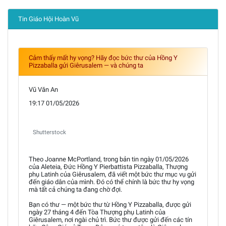
Tin Giáo Hội Hoàn Vũ
Cảm thấy mất hy vọng? Hãy đọc bức thư của Hồng Y
Pizzaballa gửi Giêrusalem — và chúng ta
Vũ Văn An
19:17 01/05/2026
Shutterstock
Theo Joanne McPortland, trong bản tin ngày 01/05/2026
của Aleteia, Đức Hồng Y Pierbattista Pizzaballa, Thượng
phụ Latinh của Giêrusalem, đã viết một bức thư mục vụ gửi
đến giáo dân của mình. Đó có thể chính là bức thư hy vọng
mà tất cả chúng ta đang chờ đợi.
Bạn có thư — một bức thư từ Hồng Y Pizzaballa, được gửi
ngày 27 tháng 4 đến Tòa Thượng phụ Latinh của
Giêrusalem, nơi ngài chủ trì. Bức thư được gửi đến các tín