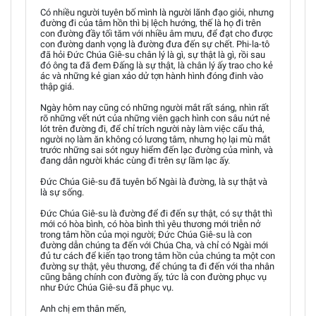
Có nhiều người tuyên bố mình là người lãnh đạo giỏi, nhưng
đường đi của tâm hồn thì bị lệch hướng, thế là họ đi trên
con đường đầy tối tăm với nhiều âm mưu, để đạt cho được
con đường danh vọng là đường đưa đến sự chết. Phi-la-tô
đã hỏi Đức Chúa Giê-su chân lý là gì, sự thật là gì, rồi sau
đó ông ta đã đem Đấng là sự thật, là chân lý ấy trao cho kẻ
ác và những kẻ gian xảo dử tợn hành hình đóng đinh vào
thập giá.
Ngày hôm nay cũng có những người mắt rất sáng, nhìn rất
rõ những vết nứt của những viên gạch hình con sâu nứt nẻ
lót trên đường đi, để chỉ trích người này làm việc cẩu thả,
người nọ làm ăn không có lương tâm, nhưng họ lại mù mắt
trước những sai sót nguy hiểm đến lạc đường của mình, và
đang dẫn người khác cùng đi trên sự lầm lạc ấy.
Đức Chúa Giê-su đã tuyên bố Ngài là đường, là sự thật và
là sự sống.
Đức Chúa Giê-su là đường để đi đến sự thật, có sự thật thì
mới có hòa bình, có hòa bình thì yêu thương mới triễn nở
trong tâm hồn của mọi người; Đức Chúa Giê-su là con
đường dẫn chúng ta đến với Chúa Cha, và chỉ có Ngài mới
đủ tư cách để kiến tạo trong tâm hồn của chúng ta một con
đường sự thật, yêu thương, để chúng ta đi đến với tha nhân
cũng bằng chính con đường ấy, tức là con đường phục vụ
như Đức Chúa Giê-su đã phục vụ.
Anh chị em thân mến,