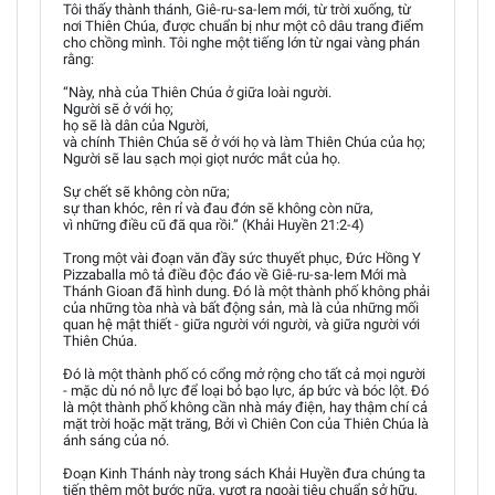
Tôi thấy thành thánh, Giê-ru-sa-lem mới, từ trời xuống, từ
nơi Thiên Chúa, được chuẩn bị như một cô dâu trang điểm
cho chồng mình. Tôi nghe một tiếng lớn từ ngai vàng phán
rằng:
“Này, nhà của Thiên Chúa ở giữa loài người.
Người sẽ ở với họ;
họ sẽ là dân của Người,
và chính Thiên Chúa sẽ ở với họ và làm Thiên Chúa của họ;
Người sẽ lau sạch mọi giọt nước mắt của họ.
Sự chết sẽ không còn nữa;
sự than khóc, rên rỉ và đau đớn sẽ không còn nữa,
vì những điều cũ đã qua rồi.” (Khải Huyền 21:2-4)
Trong một vài đoạn văn đầy sức thuyết phục, Đức Hồng Y
Pizzaballa mô tả điều độc đáo về Giê-ru-sa-lem Mới mà
Thánh Gioan đã hình dung. Đó là một thành phố không phải
của những tòa nhà và bất động sản, mà là của những mối
quan hệ mật thiết - giữa người với người, và giữa người với
Thiên Chúa.
Đó là một thành phố có cổng mở rộng cho tất cả mọi người
- mặc dù nó nỗ lực để loại bỏ bạo lực, áp bức và bóc lột. Đó
là một thành phố không cần nhà máy điện, hay thậm chí cả
mặt trời hoặc mặt trăng, Bởi vì Chiên Con của Thiên Chúa là
ánh sáng của nó.
Đoạn Kinh Thánh này trong sách Khải Huyền đưa chúng ta
tiến thêm một bước nữa, vượt ra ngoài tiêu chuẩn sở hữu,