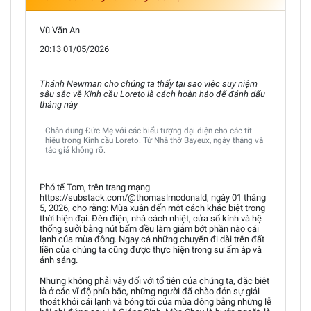
Vũ Văn An
20:13 01/05/2026
Thánh Newman cho chúng ta thấy tại sao việc suy niệm
sâu sắc về Kinh cầu Loreto là cách hoàn hảo để đánh dấu
tháng này
Chân dung Đức Mẹ với các biểu tượng đại diện cho các tít
hiệu trong Kinh cầu Loreto. Từ Nhà thờ Bayeux, ngày tháng và
tác giả không rõ.
Phó tế Tom, trên trang mạng
https://substack.com/@thomaslmcdonald, ngày 01 tháng
5, 2026, cho rằng: Mùa xuân đến một cách khác biệt trong
thời hiện đại. Đèn điện, nhà cách nhiệt, cửa sổ kính và hệ
thống sưởi bằng nút bấm đều làm giảm bớt phần nào cái
lạnh của mùa đông. Ngay cả những chuyến đi dài trên đất
liền của chúng ta cũng được thực hiện trong sự ấm áp và
ánh sáng.
Nhưng không phải vậy đối với tổ tiên của chúng ta, đặc biệt
là ở các vĩ độ phía bắc, những người đã chào đón sự giải
thoát khỏi cái lạnh và bóng tối của mùa đông bằng những lễ