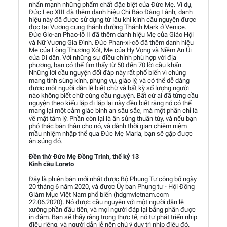
nhấn mạnh những phẩm chất đặc biệt của Đức Mẹ. Ví dụ,
Đức Leo XIII đã thêm danh hiệu Chỉ Bảo Đàng Lành, danh
hiệu này đã được sử dụng từ lâu khi kinh cầu nguyện được
đọc tại Vương cung thánh đường Thánh Mark ở Venice.
Đức Gio-an Phao-lô II đã thêm danh hiệu Mẹ của Giáo Hội
và Nữ Vương Gia Đình. Đức Phan-xi-cô đã thêm danh hiệu
Mẹ của Lòng Thương Xót, Mẹ của Hy Vọng và Niềm An Ủi
của Di dân. Với những sự điều chỉnh phù hợp với địa
phương, bạn có thể tìm thấy từ 50 đến 70 lời cầu khẩn.
Những lời cầu nguyện đối đáp này rất phổ biến vì chúng
mang tính sùng kính, phụng vụ, giáo lý, và có thể dễ dàng
được một người dẫn lễ biết chữ và bất kỳ số lượng người
nào không biết chữ cùng cầu nguyện. Bất cứ ai đã từng cầu
nguyện theo kiểu lặp đi lặp lại này đều biết rằng nó có thể
mang lại một cảm giác bình an sâu sắc, mà một phần chỉ là
về mặt tâm lý. Phần còn lại là ân sủng thuần túy, và nếu bạn
phó thác bản thân cho nó, và dành thời gian chiêm niệm
mầu nhiệm nhập thể qua Đức Mẹ Maria, bạn sẽ gặp được
ân sủng đó.
Đền thờ Đức Mẹ Đồng Trinh, thế kỷ 13
Kinh cầu Loreto
Đây là phiên bản mới nhất được Bộ Phụng Tự công bố ngày
20 tháng 6 năm 2020, và được Ủy ban Phụng tự - Hội Đồng
Giám Mục Việt Nam phổ biến (hdgmvietnam.com
22.06.2020). Nó được cầu nguyện với một người dẫn lễ
xướng phần đầu tiên, và mọi người đáp lại bằng phần được
in đậm. Bạn sẽ thấy rằng trong thực tế, nó tự phát triển nhịp
điệu riêng, và người dẫn lễ nên chú ý duy trì nhịp điệu đó.