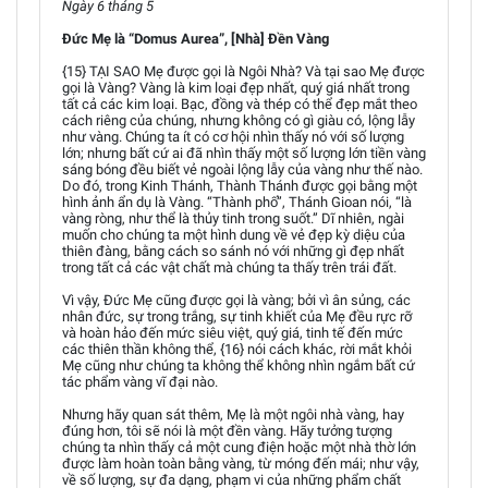
Ngày 6 tháng 5
Đức Mẹ là “Domus Aurea”, [Nhà] Đền Vàng
{15} TẠI SAO Mẹ được gọi là Ngôi Nhà? Và tại sao Mẹ được
gọi là Vàng? Vàng là kim loại đẹp nhất, quý giá nhất trong
tất cả các kim loại. Bạc, đồng và thép có thể đẹp mắt theo
cách riêng của chúng, nhưng không có gì giàu có, lộng lẫy
như vàng. Chúng ta ít có cơ hội nhìn thấy nó với số lượng
lớn; nhưng bất cứ ai đã nhìn thấy một số lượng lớn tiền vàng
sáng bóng đều biết vẻ ngoài lộng lẫy của vàng như thế nào.
Do đó, trong Kinh Thánh, Thành Thánh được gọi bằng một
hình ảnh ẩn dụ là Vàng. “Thành phố”, Thánh Gioan nói, “là
vàng ròng, như thể là thủy tinh trong suốt.” Dĩ nhiên, ngài
muốn cho chúng ta một hình dung về vẻ đẹp kỳ diệu của
thiên đàng, bằng cách so sánh nó với những gì đẹp nhất
trong tất cả các vật chất mà chúng ta thấy trên trái đất.
Vì vậy, Đức Mẹ cũng được gọi là vàng; bởi vì ân sủng, các
nhân đức, sự trong trắng, sự tinh khiết của Mẹ đều rực rỡ
và hoàn hảo đến mức siêu việt, quý giá, tinh tế đến mức
các thiên thần không thể, {16} nói cách khác, rời mắt khỏi
Mẹ cũng như chúng ta không thể không nhìn ngắm bất cứ
tác phẩm vàng vĩ đại nào.
Nhưng hãy quan sát thêm, Mẹ là một ngôi nhà vàng, hay
đúng hơn, tôi sẽ nói là một đền vàng. Hãy tưởng tượng
chúng ta nhìn thấy cả một cung điện hoặc một nhà thờ lớn
được làm hoàn toàn bằng vàng, từ móng đến mái; như vậy,
về số lượng, sự đa dạng, phạm vi của những phẩm chất