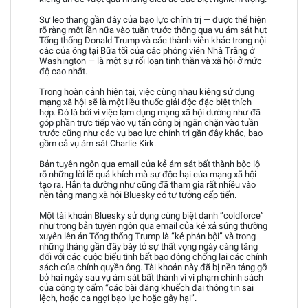
Sự leo thang gần đây của bạo lực chính trị — được thể hiện
rõ ràng một lần nữa vào tuần trước thông qua vụ ám sát hụt
Tổng thống Donald Trump và các thành viên khác trong nội
các của ông tại Bữa tối của các phóng viên Nhà Trắng ở
Washington — là một sự rối loạn tinh thần và xã hội ở mức
độ cao nhất.
Trong hoàn cảnh hiện tại, việc cùng nhau kiêng sử dụng
mạng xã hội sẽ là một liều thuốc giải độc đặc biệt thích
hợp. Đó là bởi vì việc lạm dụng mạng xã hội dường như đã
góp phần trực tiếp vào vụ tấn công bị ngăn chặn vào tuần
trước cũng như các vụ bạo lực chính trị gần đây khác, bao
gồm cả vụ ám sát Charlie Kirk.
Bản tuyên ngôn qua email của kẻ ám sát bất thành bộc lộ
rõ những lời lẽ quá khích mà sự độc hại của mạng xã hội
tạo ra. Hắn ta dường như cũng đã tham gia rất nhiều vào
nền tảng mạng xã hội Bluesky có tư tưởng cấp tiến.
Một tài khoản Bluesky sử dụng cùng biệt danh “coldforce”
như trong bản tuyên ngôn qua email của kẻ xả súng thường
xuyên lên án Tổng thống Trump là “kẻ phản bội” và trong
những tháng gần đây bày tỏ sự thất vọng ngày càng tăng
đối với các cuộc biểu tình bất bạo động chống lại các chính
sách của chính quyền ông. Tài khoản này đã bị nền tảng gỡ
bỏ hai ngày sau vụ ám sát bất thành vì vi phạm chính sách
của công ty cấm “các bài đăng khuếch đại thông tin sai
lệch, hoặc ca ngợi bạo lực hoặc gây hại”.