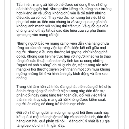
Tất nhiên, mạng xã hội có thể được sử dụng theo những
cách không gây hại. Nhưng việc kiêng cữ, cũng như trường
hợp kiêng ăn và uống, không chủ yếu là để tránh những
điều xấu xa vốn có. Thay vào đó, nó hướng tới việc khôi
phục lại các ưu tiên của chúng ta và vượt qua sự gắn bó
không lành mạnh với những thứ trần tục. Và quốc gia của
chúng ta cho thấy tất cả các dấu hiệu của sự phụ thuộc
lạm dụng vào mạng xã hội.
Những người bảo vệ mạng xã hội viện dẫn khả năng chưa
từng có của nó trong việc tạo điều kiện kết nối giữa mọi
người. Nhưng điều này thường lại gây hại chứ không phải
có lợi. Không còn liên hệ trực tiếp với người khác và bị thao
túng bởi các thuật toán do máy tính tạo ra cùng những
“người có ảnh hưởng” chỉ vì lợi nhuận, việc tương tác trên
mạng xã hội thường xuyên biến thành một cơn mưa không
ngừng những lời lẽ và hình ảnh gây kích động và làm xao
nhãng.
Trong khi tâm hồn và trí óc đang phát triển của giới trẻ chịu
ảnh hưởng nặng nề nhất từ hiện tượng này, dẫn đến sự
phản đối ngày càng tăng trên toàn cầu đối với việc trẻ vị
thành niên truy cập mạng xã hội không được kiểm soát,
người lớn cũng dễ dàng trở thành nạn nhân.
Đối với những người lạm dụng mạng xã hội theo cách này,
kết quả là một trải nghiệm cô lập và phi nhân tính, dẫn đến
hàng loạt hậu quả phản xã hội — đáng chú ý nhất là sự gia
tăng bạo lực chính trị gần đây.