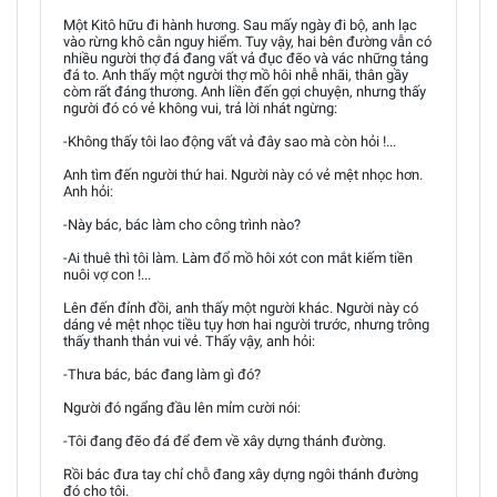
Một Kitô hữu đi hành hương. Sau mấy ngày đi bộ, anh lạc
vào rừng khô cằn nguy hiểm. Tuy vậy, hai bên đường vẫn có
nhiều người thợ đá đang vất vả đục đẽo và vác những tảng
đá to. Anh thấy một người thợ mồ hôi nhễ nhãi, thân gầy
còm rất đáng thương. Anh liền đến gợi chuyện, nhưng thấy
người đó có vẻ không vui, trả lời nhát ngừng:
-Không thấy tôi lao động vất vả đây sao mà còn hỏi !...
Anh tìm đến người thứ hai. Người này có vẻ mệt nhọc hơn.
Anh hỏi:
-Này bác, bác làm cho công trình nào?
-Ai thuê thì tôi làm. Làm đổ mồ hôi xót con mắt kiếm tiền
nuôi vợ con !...
Lên đến đỉnh đồi, anh thấy một người khác. Người này có
dáng vẻ mệt nhọc tiều tụy hơn hai người trước, nhưng trông
thấy thanh thản vui vẻ. Thấy vậy, anh hỏi:
-Thưa bác, bác đang làm gì đó?
Người đó ngẩng đầu lên mỉm cười nói:
-Tôi đang đẽo đá để đem về xây dựng thánh đường.
Rồi bác đưa tay chỉ chỗ đang xây dựng ngôi thánh đường
đó cho tôi.