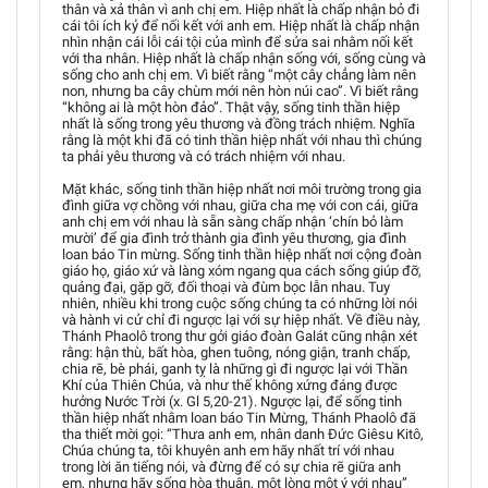
thân và xả thân vì anh chị em. Hiệp nhất là chấp nhận bỏ đi
cái tôi ích kỷ để nối kết với anh em. Hiệp nhất là chấp nhận
nhìn nhận cái lỗi cái tội của mình để sửa sai nhằm nối kết
với tha nhân. Hiệp nhất là chấp nhận sống với, sống cùng và
sống cho anh chị em. Vì biết rằng “một cây chẳng làm nên
non, nhưng ba cây chùm mới nên hòn núi cao”. Vì biết rằng
“không ai là một hòn đảo”. Thật vậy, sống tinh thần hiệp
nhất là sống trong yêu thương và đồng trách nhiệm. Nghĩa
rằng là một khi đã có tinh thần hiệp nhất với nhau thì chúng
ta phải yêu thương và có trách nhiệm với nhau.
Mặt khác, sống tinh thần hiệp nhất nơi môi trường trong gia
đình giữa vợ chồng với nhau, giữa cha mẹ với con cái, giữa
anh chị em với nhau là sẵn sàng chấp nhận ‘chín bỏ làm
mười’ để gia đình trở thành gia đình yêu thương, gia đình
loan báo Tin mừng. Sống tinh thần hiệp nhất nơi cộng đoàn
giáo họ, giáo xứ và làng xóm ngang qua cách sống giúp đỡ,
quảng đại, gặp gỡ, đối thoại và đùm bọc lẫn nhau. Tuy
nhiên, nhiều khi trong cuộc sống chúng ta có những lời nói
và hành vi cử chỉ đi ngược lại với sự hiệp nhất. Về điều này,
Thánh Phaolô trong thư gởi giáo đoàn Galát cũng nhận xét
rằng: hận thù, bất hòa, ghen tuông, nóng giận, tranh chấp,
chia rẽ, bè phái, ganh tỵ là những gì đi ngược lại với Thần
Khí của Thiên Chúa, và như thế không xứng đáng được
hưởng Nước Trời (x. Gl 5,20-21). Ngược lại, để sống tinh
thần hiệp nhất nhằm loan báo Tin Mừng, Thánh Phaolô đã
tha thiết mời gọi: “Thưa anh em, nhân danh Đức Giêsu Kitô,
Chúa chúng ta, tôi khuyên anh em hãy nhất trí với nhau
trong lời ăn tiếng nói, và đừng để có sự chia rẽ giữa anh
em, nhưng hãy sống hòa thuận, một lòng một ý với nhau”