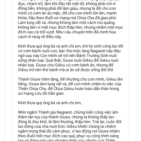
đục, chạm trổ, lắm khi đầu tắt mặt tối, không phải chỉ vì
đồng tiền, không phải để làm giàu, nhưng là để cho con
mình có cơm ăn áo mặc, để cho con mình lớn lên, mạnh
khỏe, hầu theo đuổi sứ mạng mà Chúa Cha đã giao phó.
Làm lụng vất vả, nhưng không làm một cách mù quáng,
không làm vì một mục đích thấp hèn, nhưng nhằm một mục
đích cao cả trổi vượt. Như câu chuyện trên đã minh họa
cách rõ ràng về điều này.
Kính thưa quý ông bà và anh chị em, khi hy sinh công lao để
có cơm bánh nuôi con, bác thợ mộc làng Nagiaret này đâu
ngờ sau này Con mình sẽ trở nên Bánh Trường Sinh nuôi
sống nhân loại. Quả thật, Giuse nuôi Giêsu để Giêsu nuôi
nhân loại. Giuse cho Giêsu có cơm bánh ăn, nhưng để
Giêsu trở nên thứ bánh mà ai ăn sẽ được sống đời đời.
Thánh Giuse trầm lặng, để nhường cho con mình, Giêsu lên
tiếng. Giuse làm lụng vất vả, để con mình chăm lo việc của
Thiên Chúa Cha, để Chúa Giêsu hoàn toàn dấn thân trong
sứ mạng cứu độ trần gian.
Kính thưa quý ông bà và anh chị em,
Nhìn ngắm Thánh gia Nagiaret, chứng kiến công việc âm
thầm tận tụy của thánh Giuse, chúng ta không thấy lao
động là đau khổ, là tầm thường, thấp hèn. Trái lại, cuộc đời
lao động của cha nuôi Đức Giêsu khiến chúng ta chiêm
ngắm trong thái độ cảm phục, vì lao động nơi Giuse nhằm
theo đuổi một mục đích cao quý, phục vụ công trình sáng
tạo và đóng góp vào chương trình cứu chuộc của Thiên