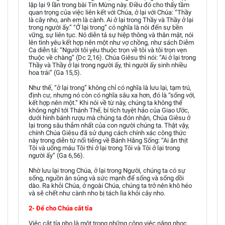
lặp lại 9 lần trong bài Tin Mừng này. Điều đó cho thấy tầm
quan trọng của việc liên kết với Chúa, ở lại với Chúa: “Thầy
là cây nho, anh em là cành. Ai ở lại trong Thầy và Thầy ở lại
trong người ấy.” “Ở lại trong” có nghĩa là nói đến sự bền
vững, sự liên tục. Nó diễn tả sự hiệp thông và thân mật, nói
lên tình yêu kết hợp nên một như vợ chồng, như sách Diễm
Ca diễn tả: “Người tôi yêu thuộc trọn về tôi và tôi trọn vẹn
thuộc về chàng” (Dc 2,16). Chúa Giêsu thì nói: “Ai ở lại trong
Thầy và Thầy ở lại trong người ấy, thì người ấy sinh nhiều
hoa trái” (Ga 15,5).
Như thế, “ở lại trong” không chỉ có nghĩa là lưu lại, tạm trú,
định cư, nhưng nó còn có nghĩa sâu xa hơn, đó là “sống với,
kết hợp nên một.” Khi nói về từ này, chúng ta không thể
không nghĩ tới Thánh Thể, bí tích tuyệt hảo của Giao Ước,
dưới hình bánh rượu mà chúng ta đón nhận, Chúa Giêsu ở
lại trong sâu thẳm nhất của con người chúng ta. Thật vậy,
chính Chúa Giêsu đã sử dụng cách chính xác công thức
này trong diễn từ nổi tiếng về Bánh Hằng Sống: “Ai ăn thịt
Tôi và uống máu Tôi thì ở lại trong Tôi và Tôi ở lại trong
người ấy” (Ga 6,56).
Nhờ lưu lại trong Chúa, ở lại trong Người, chúng ta có sự
sống, nguồn ân sủng và sức mạnh để sống và sống dồi
dào. Ra khỏi Chúa, ở ngoài Chúa, chúng ta trở nên khô héo
và sẽ chết như cành nho bị tách lìa khỏi cây nho.
2- Để cho Chúa cắt tỉa
Việc cắt tỉa nho là một trong những công việc nặng nhọc