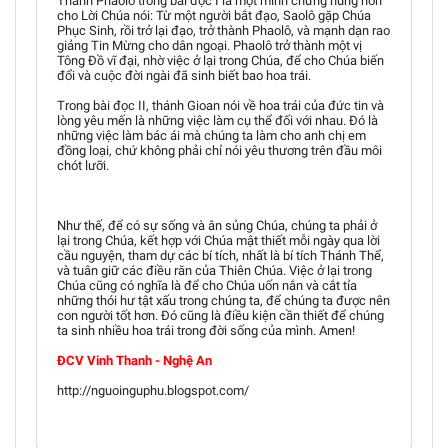
Thánh Phaolô trong bài đọc I là một minh chứng hùng hồn
cho Lời Chúa nói: Từ một người bắt đạo, Saolô gặp Chúa
Phục Sinh, rồi trở lại đạo, trở thành Phaolô, và mạnh dạn rao
giảng Tin Mừng cho dân ngoại. Phaolô trở thành một vị
Tông Đồ vĩ đại, nhờ việc ở lại trong Chúa, để cho Chúa biến
đổi và cuộc đời ngài đã sinh biết bao hoa trái.
Trong bài đọc II, thánh Gioan nói về hoa trái của đức tin và
lòng yêu mến là những việc làm cụ thể đối với nhau. Đó là
những việc làm bác ái mà chúng ta làm cho anh chị em
đồng loại, chứ không phải chỉ nói yêu thương trên đầu môi
chót lưỡi.
Như thế, để có sự sống và ân sủng Chúa, chúng ta phải ở
lại trong Chúa, kết hợp với Chúa mật thiết mỗi ngày qua lời
cầu nguyện, tham dự các bí tích, nhất là bí tích Thánh Thể,
và tuân giữ các điều răn của Thiên Chúa. Việc ở lại trong
Chúa cũng có nghĩa là để cho Chúa uốn nắn và cắt tỉa
những thói hư tật xấu trong chúng ta, để chúng ta được nên
con người tốt hơn. Đó cũng là điều kiện cần thiết để chúng
ta sinh nhiều hoa trái trong đời sống của mình. Amen!
ĐCV Vinh Thanh - Nghệ An
http://nguoinguphu.blogspot.com/