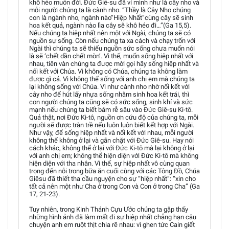
khô héo muôn đời. Đức Giê-su đã ví mình như là cây nho và
mỗi người chúng ta là cành nho. “Thầy là Cây Nho chúng
con là ngành nho, ngành nào“Hiệp Nhất”cùng cây sẽ sinh
hoa kết quả, ngành nào lìa cây sẽ khô héo đi…”(Ga 15,5).
Nếu chúng ta hiệp nhất nên một với Ngài, chúng ta sẽ có
nguồn sự sống. Còn nếu chúng ta xa cách và chạy trốn với
Ngài thì chúng ta sẽ thiếu nguồn sức sống chưa muốn nói
là sẽ ‘chết dần chết mòn’. Vì thế, muốn sống hiệp nhất với
nhau, tiên vàn chúng ta được mời gọi hãy sống hiệp nhất và
nối kết với Chúa. Vì không có Chúa, chúng ta không làm
được gì cả. Vì không thể sống với anh chị em mà chúng ta
lại không sống với Chúa. Vì như cành nho nhờ nối kết với
cây nho để hút lấy nhựa sống nhằm sinh hoa kết trái, thì
con người chúng ta cũng sẽ có sức sống, sinh khí và sức
mạnh nếu chúng ta biết bám rễ sâu vào Đức Giê-su Ki-tô.
Quả thật, nơi Đức Ki-tô, nguồn ơn cứu độ của chúng ta, mỗi
người sẽ được tràn trề nếu luôn luôn biết kết hợp với Ngài.
Như vậy, để sống hiệp nhất và nối kết với nhau, mỗi người
không thể không ở lại và gắn chặt với Đức Giê-su. Hay nói
cách khác, không thể ở lại với Đức Ki-tô mà lại không ở lại
với anh chị em; không thể hiện diện với Đức Ki-tô mà không
hiện diện với tha nhân. Vì thế, sự hiệp nhất vô cùng quan
trọng đến nỗi trong bữa ăn cuối cùng với các Tông Đồ, Chúa
Giêsu đã thiết tha cầu nguyện cho sự “hiệp nhất”: “xin cho
tất cả nên một như Cha ở trong Con và Con ở trong Cha” (Ga
17, 21-23).
Tuy nhiên, trong Kinh Thánh Cựu Ước chúng ta gặp thấy
những hình ảnh đã làm mất đi sự hiệp nhất chẳng hạn câu
chuyện anh em ruột thịt chia rẽ nhau: vì ghen tức Cain giết