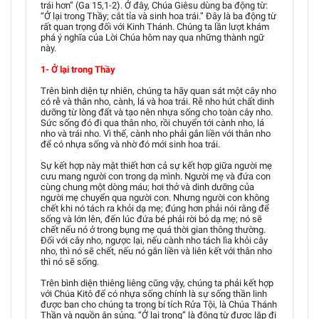
trái hơn” (Ga 15,1-2). Ở đây, Chúa Giêsu dùng ba động từ:
“Ở lại trong Thầy; cắt tỉa và sinh hoa trái.” Đây là ba động từ
rất quan trọng đối với Kinh Thánh. Chúng ta lần lượt khám
phá ý nghĩa của Lời Chúa hôm nay qua những thành ngữ
này.
1- Ở lại trong Thầy
Trên bình diện tự nhiên, chúng ta hãy quan sát một cây nho
có rễ và thân nho, cành, lá và hoa trái. Rễ nho hút chất dinh
dưỡng từ lòng đất và tạo nên nhựa sống cho toàn cây nho.
Sức sống đó đi qua thân nho, rồi chuyển tới cành nho, lá
nho và trái nho. Vì thế, cành nho phải gắn liền với thân nho
để có nhựa sống và nhờ đó mới sinh hoa trái.
Sự kết hợp này mật thiết hơn cả sự kết hợp giữa người mẹ
cưu mang người con trong dạ mình. Người mẹ và đứa con
cùng chung một dòng máu; hơi thở và dinh dưỡng của
người mẹ chuyển qua người con. Nhưng người con không
chết khi nó tách ra khỏi dạ mẹ; đúng hơn phải nói rằng để
sống và lớn lên, đến lúc đứa bé phải rời bỏ dạ mẹ; nó sẽ
chết nếu nó ở trong bụng mẹ quá thời gian thông thường.
Đối với cây nho, ngược lại, nếu cành nho tách lìa khỏi cây
nho, thì nó sẽ chết, nếu nó gắn liền và liên kết với thân nho
thì nó sẽ sống.
Trên bình diện thiêng liêng cũng vậy, chúng ta phải kết hợp
với Chúa Kitô để có nhựa sống chính là sự sống thần linh
được ban cho chúng ta trong bí tích Rửa Tội, là Chúa Thánh
Thần và nguồn ân sủng. “Ở lại trong” là động từ được lặp đi