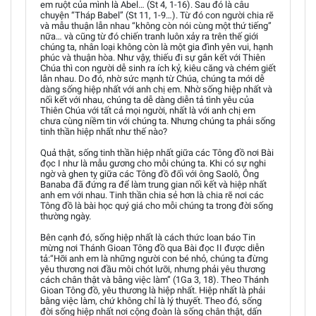
em ruột của mình là Abel… (St 4, 1-16). Sau đó là câu
chuyện “Tháp Babel” (St 11, 1-9…). Từ đó con người chia rẽ
và mẫu thuận lẫn nhau “không còn nói cùng một thứ tiếng”
nữa… và cũng từ đó chiến tranh luôn xảy ra trên thế giới
chúng ta, nhân loại không còn là một gia đình yên vui, hạnh
phúc và thuận hòa. Như vậy, thiếu đi sự gắn kết với Thiên
Chúa thì con người dễ sinh ra ích kỷ, kiêu căng và chém giết
lẫn nhau. Do đó, nhờ sức mạnh từ Chúa, chúng ta mới dễ
dàng sống hiệp nhất với anh chị em. Nhờ sống hiệp nhất và
nối kết với nhau, chúng ta dễ dàng diễn tả tình yêu của
Thiên Chúa với tất cả mọi người, nhất là với anh chị em
chưa cùng niềm tin với chúng ta. Nhưng chúng ta phải sống
tinh thần hiệp nhất như thế nào?
Quả thật, sống tinh thần hiệp nhất giữa các Tông đồ nơi Bài
đọc I như là mẫu gương cho mỗi chúng ta. Khi có sự nghi
ngờ và ghen tỵ giữa các Tông đồ đối với ông Saolô, Ông
Banaba đã đứng ra để làm trung gian nối kết và hiệp nhất
anh em với nhau. Tinh thần chia sẻ hơn là chia rẽ nơi các
Tông đồ là bài học quý giá cho mỗi chúng ta trong đời sống
thường ngày.
Bên cạnh đó, sống hiệp nhất là cách thức loan báo Tin
mừng nơi Thánh Gioan Tông đồ qua Bài đọc II được diễn
tả:“Hỡi anh em là những người con bé nhỏ, chúng ta đừng
yêu thương nơi đầu môi chót lưỡi, nhưng phải yêu thương
cách chân thật và bằng việc làm” (1Ga 3, 18). Theo Thánh
Gioan Tông đồ, yêu thương là hiệp nhất. Hiệp nhất là phải
bằng việc làm, chứ không chỉ là lý thuyết. Theo đó, sống
đời sống hiệp nhất nơi cộng đoàn là sống chân thật, dấn