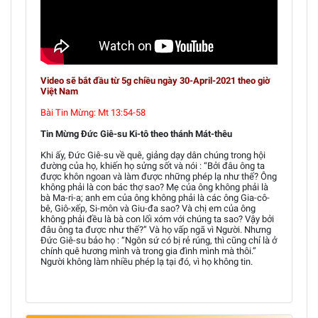
Video sẽ bắt đầu từ 5g chiều ngày 30-April-2021 theo giờ
Việt Nam
Bài Tin Mừng: Mt 13:54-58
Tin Mừng Đức Giê-su Ki-tô theo thánh Mát-thêu
Khi ấy, Đức Giê-su về quê, giảng dạy dân chúng trong hội
đường của họ, khiến họ sửng sốt và nói : “Bởi đâu ông ta
được khôn ngoan và làm được những phép lạ như thế? Ông
không phải là con bác thợ sao? Mẹ của ông không phải là
bà Ma-ri-a; anh em của ông không phải là các ông Gia-cô-
bê, Giô-xếp, Si-môn và Giu-đa sao? Và chị em của ông
không phải đều là bà con lối xóm với chúng ta sao? Vậy bởi
đâu ông ta được như thế?” Và họ vấp ngã vì Người. Nhưng
Đức Giê-su bảo họ : “Ngôn sứ có bị rẻ rúng, thì cũng chỉ là ở
chính quê hương mình và trong gia đình mình mà thôi.”
Người không làm nhiều phép lạ tại đó, vì họ không tin.