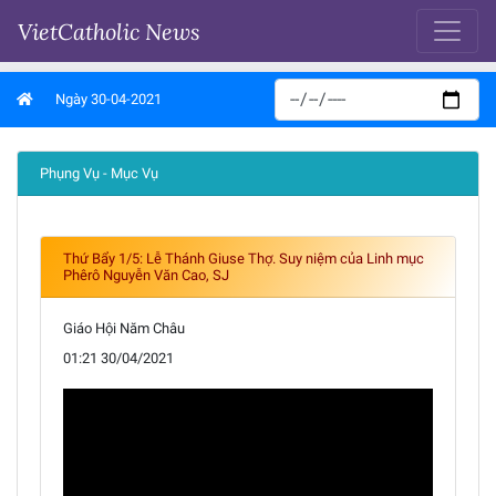
VietCatholic News
Ngày 30-04-2021
Phụng Vụ - Mục Vụ
Thứ Bẩy 1/5: Lễ Thánh Giuse Thợ. Suy niệm của Linh mục
Phêrô Nguyễn Văn Cao, SJ
Giáo Hội Năm Châu
01:21 30/04/2021