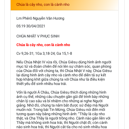
Chúa là cây nho, con là cành nho
Lm Phêrô Nguyễn Văn Hương
05:19 30/04/2021
CHÚA NHẬT V PHỤC SINH
Chúa là cây nho, con là cành nho
Cv 9,26-31; 1Ga 3,18-24; Ga 15,1-8
Nếu Chúa Nhật IV vừa rồi, Chúa Giêsu dùng hình ảnh người
mục tử và đoàn chiên để nói lên sự chăm sóc, quan phòng
của Chúa đối với chúng ta, thì Chúa Nhật V này, Chúa Giêsu
lại dùng hình ảnh cây nho và cành nho để diễn tả sự kết
hợp khăng khít giữa chúng ta với Chúa như là điều kiện
thiết yếu để sinh nhiều hoa trái.
Vốn là người Á Châu, Chúa Giêsu thích dùng những hình
ảnh cụ thể, những câu chuyện gần gũi để trình bày những
chân lý cao sâu và bí nhiệm cho những ai nghe Người
giảng. Nhờ đó, chúng ta nắm bắt được sứ điệp mà Người
muốn nói. Trong bài Tin Mừng, Chúa Giêsu nói đến mối
tương quan này bằng những hình ảnh: “Thầy là cây nho
thật, và Cha Thầy là người trồng nho. Cành nào gắn liền với
Thầy mà không sinh hoa trái, thì Người chặt đi; còn cành
nào sinh hoa trái, thì Người cắt tỉa cho nó sinh nhiều hoa