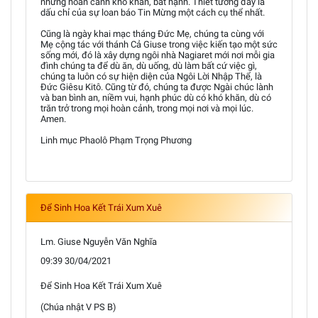
những hoàn cảnh khó khăn, bất hạnh. Thiết tưởng đây là
dấu chỉ của sự loan báo Tin Mừng một cách cụ thể nhất.
Cũng là ngày khai mạc tháng Đức Mẹ, chúng ta cùng với
Mẹ cộng tác với thánh Cả Giuse trong việc kiến tạo một sức
sống mới, đó là xây dựng ngôi nhà Nagiaret mới nơi mỗi gia
đình chúng ta để dù ăn, dù uống, dù làm bất cứ việc gì,
chúng ta luôn có sự hiện diện của Ngôi Lời Nhập Thể, là
Đức Giêsu Kitô. Cũng từ đó, chúng ta được Ngài chúc lành
và ban bình an, niềm vui, hạnh phúc dù có khó khăn, dù có
trăn trở trong mọi hoàn cảnh, trong mọi nơi và mọi lúc.
Amen.
Linh mục Phaolô Phạm Trọng Phương
Để Sinh Hoa Kết Trái Xum Xuê
Lm. Giuse Nguyễn Văn Nghĩa
09:39 30/04/2021
Để Sinh Hoa Kết Trái Xum Xuê
(Chúa nhật V PS B)