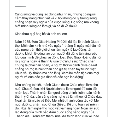
-----------
Cùng sống và cùng lao động như nhau, nhưng có người
cảm thấy nặng nhọc vất vả vì họ không có lý tưởng sống,
chẳng nhận ra ý nghĩa của cuộc sống. Họ sống mà không
biết mình sống để làm gì, và sẽ đi về đâu?!...
Kính thưa quý ông bà và anh chị em,
Năm 1955, Đức Giáo Hoàng Pi-ô XII đã lập lễ thánh Giuse
thợ. Mỗi năm kính nhớ vào ngày 1 tháng 5, ngày mà hầu hết
các nước trên thế giới chọn làm ngày lễ lao động, tán
dương khích lệ công lao con người đã dùng tài năng sức
lực của mình để phục vụ đồng loại. Đức Giáo Hoàng đã nói
rõ ý nghĩa ngày lễ thánh Giuse thợ như sau: "Chắc chắn
chúng ta phải hân hoan, vì người thợ vô danh ở Na-da-rét
chẳng những là hiện thân cho giá trị chân tay trước mặt
Chúa và Hội thánh mà còn là vị Giám hộ mẫn tiệp của mọi
người và của các gia đình và các bạn lao động."
Như chúng ta biết, thánh Giuse được Chúa chọn làm cha
nuôi Chúa Giêsu, khi Người sinh ra làm người để cứu độ
nhân loại. Thánh nhân là người công chính, luôn tuân hành
thánh ý Chúa, sẵn sàng vâng nghe và làm theo lời Chúa dạy.
Ngài tận tâm bảo vệ Đức Mẹ, nhiệt thành cộng tác với Mẹ
nuôi dưỡng, chăm sóc Chúa Giêsu. Để chu toàn sứ mệnh
đó. Ngài làm nghề thợ mộc vất vả hằng ngày. Ngài lấy sức
lao động của mình bảo đảm cuộc sống hằng ngày của
Thánh gia. Trong âm thầm, ngài đã thinh lặng cưa xẻ, bào