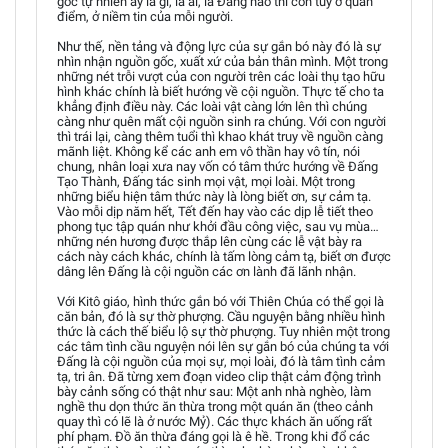
gốc tự nhiên ấy là gì, là ai, là Đấng nào thì còn tuỳ ở quan
điểm, ở niềm tin của mỗi người.
Như thế, nền tảng và động lực của sự gắn bó này đó là sự
nhìn nhận nguồn gốc, xuất xứ của bản thân mình. Một trong
những nét trỗi vượt của con người trên các loài thụ tạo hữu
hình khác chính là biết hướng về cội nguồn. Thực tế cho ta
khẳng định điều này. Các loài vật càng lớn lên thì chúng
càng như quên mất cội nguồn sinh ra chúng. Với con người
thì trái lại, càng thêm tuổi thì khao khát truy về nguồn càng
mãnh liệt. Không kể các anh em vô thần hay vô tín, nói
chung, nhân loại xưa nay vốn có tâm thức hướng về Đấng
Tạo Thành, Đấng tác sinh mọi vật, mọi loài. Một trong
những biểu hiện tâm thức này là lòng biết ơn, sự cảm tạ.
Vào mỗi dịp năm hết, Tết đến hay vào các dịp lễ tiết theo
phong tục tập quán như khởi đầu công việc, sau vụ mùa…
những nén hương được thắp lên cùng các lễ vật bày ra
cách này cách khác, chính là tấm lòng cảm tạ, biết ơn được
dâng lên Đấng là cội nguồn các ơn lành đã lãnh nhận.
Với Kitô giáo, hình thức gắn bó với Thiên Chúa có thể gọi là
căn bản, đó là sự thờ phượng. Cầu nguyện bằng nhiều hình
thức là cách thế biểu lộ sự thờ phượng. Tuy nhiên một trong
các tâm tình cầu nguyện nói lên sự gắn bó của chúng ta với
Đấng là cội nguồn của mọi sự, mọi loài, đó là tâm tình cảm
tạ, tri ân. Đã từng xem đoạn video clip thật cảm động trình
bày cảnh sống có thật như sau: Một anh nhà nghèo, làm
nghề thu dọn thức ăn thừa trong một quán ăn (theo cảnh
quay thì có lẽ là ở nước Mỷ). Các thực khách ăn uống rất
phí phạm. Đồ ăn thừa đáng gọi là ê hề. Trong khi đổ các