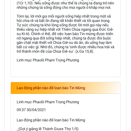
(1Cr 1,10). Nếu sống được như thế là chúng ta đang trở nên
những chứng tá sống động cho mọi người ở khắp mọi nơi.
Tóm lại, lời mời gọi mỗi người sống hiệp nhất trong một xã
hội chia rẽ và bất ổn đang rất khẩn thiết và tối quan trọng.
Tự sức chúng ta khó lòng sống được lời mời gọi này nếu
thiếu vắng sự hiệp nhất với Thiên Chúa ngang qua Đức Giê-
su Ki-tô. Chính vì thế, để việc loan báo Tin mừng được triển
nở ngang qua đời sống hiệp nhất, chúng ta được đòi buộc
gắn chặt mật thiết với Chúa Giê-su dù ăn, dù uống hay làm
bất cứ việc gì. Nhờ đó, chúng ta ‘sinh được nhiều hoa trái và
trở thành môn đệ của Chúa Giê-su’. (x.Ga 15,8).
Linh mục Phaolô Phạm Trọng Phương
Lao động phần nào để loan báo Tin Mừng
Linh mục Phaolô Phạm Trọng Phương
09:37 30/04/2021
Lao động phần nào để loan báo Tin Mừng
_(Gợi ý giảng lễ Thánh Giuse Thợ 1/5)