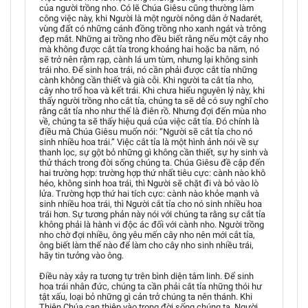
của người trồng nho. Có lẽ Chúa Giêsu cũng thường làm
công việc này, khi Người là một người nông dân ở Nadarét,
vùng đất có những cánh đồng trồng nho xanh ngát và trông
đẹp mắt. Những ai trồng nho đều biết rằng nếu một cây nho
mà không được cắt tỉa trong khoảng hai hoặc ba năm, nó
sẽ trở nên rậm rạp, cành lá um tùm, nhưng lại không sinh
trái nho. Để sinh hoa trái, nó cần phải được cắt tỉa những
cành không cần thiết và già cỗi. Khi người ta cắt tỉa nho,
cây nho trổ hoa và kết trái. Khi chưa hiểu nguyên lý này, khi
thấy người trồng nho cắt tỉa, chúng ta sẽ dễ có suy nghĩ cho
rằng cắt tỉa nho như thế là điên rồ. Nhưng đợi đến mùa nho
về, chúng ta sẽ thấy hiệu quả của việc cắt tỉa. Đó chính là
điều mà Chúa Giêsu muốn nói: “Người sẽ cắt tỉa cho nó
sinh nhiều hoa trái.” Việc cắt tỉa là một hình ảnh nói về sự
thanh lọc, sự gột bỏ những gì không cần thiết, sự hy sinh và
thử thách trong đời sống chúng ta. Chúa Giêsu đề cập đến
hai trường hợp: trường hợp thứ nhất tiêu cực: cành nào khô
héo, không sinh hoa trái, thì Người sẽ chặt đi và bỏ vào lò
lửa. Trường hợp thứ hai tích cực: cành nào khỏe mạnh và
sinh nhiều hoa trái, thì Người cắt tỉa cho nó sinh nhiều hoa
trái hơn. Sự tương phản này nói với chúng ta rằng sự cắt tỉa
không phải là hành vi độc ác đối với cành nho. Người trồng
nho chờ đợi nhiều, ông yêu mến cây nho nên mới cắt tỉa,
ông biết làm thế nào để làm cho cây nho sinh nhiều trái,
hãy tin tưởng vào ông.
Điều này xảy ra tương tự trên bình diện tâm linh. Để sinh
hoa trái nhân đức, chúng ta cần phải cắt tỉa những thói hư
tật xấu, loại bỏ những gì cản trở chúng ta nên thánh. Khi
Thiên Chúa can thiệp vào trong đời sống chúng ta, Người