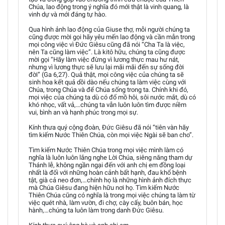
Chúa, lao động trong ý nghĩa đó mới thật là vinh quang, là
vinh dự và mới đáng tự hào.
Qua hình ảnh lao động của Giuse thợ, mỗi người chúng ta
cũng được mời gọi hãy yêu mến lao động và cần mẫn trong
mọi công việc vì Đức Giêsu cũng đã nói “Cha Ta là việc,
nên Ta cũng làm việc”. Là kitô hữu, chúng ta cũng được
mời gọi “Hãy làm việc đừng vì lương thực mau hư nát,
nhưng vì lương thực sẽ lưu lại mãi mãi đến sự sống đời
đời” (Ga 6,27). Quả thật, mọi công việc của chúng ta sẽ
sinh hoa kết quả dồi dào nếu chúng ta làm việc cùng với
Chúa, trong Chúa và để Chúa sống trong ta. Chính khi đó,
mọi việc của chúng ta dù có đổ mồ hôi, sôi nước mắt, dù có
khó nhọc, vất vả,…chúng ta vẫn luôn luôn tìm được niềm
vui, bình an và hạnh phúc trong mọi sự.
Kính thưa quý cộng đoàn, Đức Giêsu đã nói “tiên vàn hãy
tìm kiếm Nước Thiên Chúa, còn mọi việc Ngài sẽ ban cho”.
Tìm kiếm Nước Thiên Chúa trong mọi việc mình làm có
nghĩa là luôn luôn lắng nghe Lời Chúa, siêng năng tham dự
Thánh lễ, không ngần ngại đến với anh chị em đồng loại
nhất là đối với những hoàn cảnh bất hạnh, đau khổ bệnh
tật, già cả neo đơn,…chính họ là những hình ảnh đích thực
mà Chúa Giêsu đang hiện hữu nơi họ. Tìm kiếm Nước
Thiên Chúa cũng có nghĩa là trong mọi việc chúng ta làm từ
việc quét nhà, làm vườn, đi chợ, cày cấy, buôn bán, học
hành,…chúng ta luôn làm trong danh Đức Giêsu.