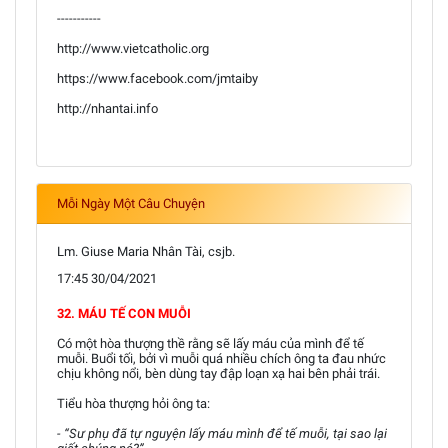
-----------
http://www.vietcatholic.org
https://www.facebook.com/jmtaiby
http://nhantai.info
Mỗi Ngày Một Câu Chuyện
Lm. Giuse Maria Nhân Tài, csjb.
17:45 30/04/2021
32. MÁU TẾ CON MUỖI
Có một hòa thượng thề rằng sẽ lấy máu của mình để tế
muỗi. Buổi tối, bởi vì muỗi quá nhiều chích ông ta đau nhức
chịu không nổi, bèn dùng tay đập loạn xạ hai bên phải trái.
Tiểu hòa thượng hỏi ông ta:
- “Sư phụ đã tự nguyện lấy máu mình để tế muỗi, tại sao lại