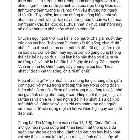
thực hành liên lỉ trong mối tương quan hằng ngày. Nhờ đó,
nhiều người nhận ra được hình ảnh của đạo Công Giáo qua
tình tương thân tương ái và mối tình yêu thương nơi người
ki-tô hữu. Tuy nhiên, làm sao chúng ta sống hiệp nhất với
nhau trong một xã hội đầy dẫy những mâu thuẫn và bất hoà
bất thuận? Các bài đọc của Chúa nhật V Phục sinh hôm nay
sẽ giúp chúng ta phần nào về cách sống đó.
Chuyện ngụ ngôn thời xưa kể lại có người Cha già muốn dạy
các con bài học “hiệp nhất”: “đoàn kết thì sống, chia rẽ thì
chết…”, cụ đưa cho các con một bó đũa đã cột lại làm một
và bảo các con bẻ thử, mấy người con cố gắng cũng không
thể nào bẻ gẫy bó đũa… Cụ liền bảo hãy tháo bó đũa ra và
bẻ từng cái và thế là bó đũa bị bẻ gẫy dễ dàng. Câu chuyện
“Anh em nhà họ Điền” cũng dạy chúng ta bài học “hiệp
nhất”: “đoàn kết thì sống, chia rẽ thì chết”.
Hiệp nhất là gì? Hiệp nhất là sự chung lòng, chung sức giữa
con người với nhau trong một tập thể hay trong cộng đoàn.
Hiệp nhất là sự nối kết và gắn bó trong mọi công to việc nhỏ
nơi gia đình cũng như cộng đoàn. Hiệp nhất đi ngược lại với
sự tan rã và chia rẽ. Theo nghĩa đó, hiệp nhất là sự gắn bó
mật thiết với Chúa và với anh chị em nhằm tạo nên nguồn
sức mạnh để xây dựng một xã hội và Giáo hội ngày càng tốt
đẹp hơn.
Trong bài Tin Mừng hôm nay (x.Ga 15, 1-8), Chúa Giê-su
mời gọi mọi người sống tinh thần hiệp nhất thông qua dụ
ngôn cây nho và cành nho. Cành nào kết hợp hay hiệp nhất
với cây thì sinh hoa kết trái, ngược lại, cành nào lìa cây sẽ