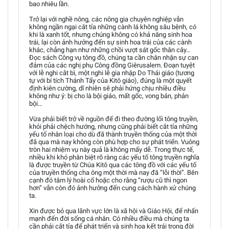
bao nhiêu lần.
Trở lại với nghề nông, các nông gia chuyên nghiệp vẫn
không ngần ngại cắt tỉa những cành lá không sâu bệnh, có
khi là xanh tốt, nhưng chúng không có khả năng sinh hoa
trái, lại còn ảnh hưởng đến sự sinh hoa trái của các cành
khác, chẳng hạn như những chồi vượt sát gốc thân cây…
Đọc sách Công vụ tông đồ, chúng ta cần chân nhận sự can
đảm của các nghị phụ Công đồng Giêrusalem. Đoạn tuyệt
với lễ nghi cắt bì, một nghi lễ gia nhập Do Thái giáo (tương
tự với bí tích Thánh Tẩy của Kitô giáo), đúng là một quyết
định kiên cường, dĩ nhiên sẽ phải hứng chịu nhiều điều
không như ý: bị cho là bội giáo, mất gốc, vong bản, phản
bội…
Vừa phải biết trở về nguồn để đi theo đường lối tông truyền,
khỏi phải chệch hướng, nhưng cũng phải biết cắt tỉa những
yếu tố nhân loại cho dù đã thành truyền thống của một thời
đã qua mà nay không còn phù hợp cho sự phát triển. Vuông
tròn hai nhiệm vụ này quả là không mấy dễ. Trong thực tế,
nhiều khi khó phân biệt rõ ràng các yếu tố tông truyền nghĩa
là được truyền từ Chúa Kitô qua các tông đồ với các yếu tố
của truyền thống cha ông một thời mà nay đã “lỗi thời”. Bên
cạnh đó tâm lý hoài cổ hoặc cho rằng “rượu cũ thì ngon
hơn” vẫn còn đó ảnh hưởng đến cung cách hành xử chúng
ta.
Xin được bỏ qua lãnh vực lớn là xã hội và Giáo Hội, để nhấn
mạnh đến đời sống cá nhân. Có nhiều điều mà chúng ta
cần phải cắt tỉa để phát triển và sinh hoa kết trái trong đời