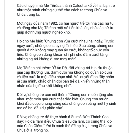
Câu chuyện mà Mẹ Têrêsa thành Calcutta kể về hai bạn trẻ
như một minh chứng cụ thể cho cách ta trong Chúa và
Chúa trong ta:
Một ngày của năm 1982, có hai người trẻ tới nhà các nữ tu
và dâng cho Mẹ Têrêsa một số tiền khá lớn, nhờ các nữ tu
giúp đỡ những người nghèo khó.
Họ cho Mẹ biết: "Chúng con vừa cưới nhau hai ngày. Trước
ngày cưới, chúng con suy nghĩ nhiều. Sau cùng, chúng con
quyết định không may quần áo cưới, không tổ chức yến
tiệc. Chúng con dùng khoản chi phí cho đám cưới tặng
những người không được may mắn".
Mẹ Têrêsa nói thêm: "Ở Ấn Ðộ, đối với người Hin-đu thuộc
giai cấp thượng lưu, đám cưới mà không có quần áo cưới
và tiệc cưới là một điều nhục nhã. Với quyết định đầy nhân
ái của mình, chắc chắn đôi bạn trẻ đã khiến những thân
nhân của họ đau khổ không nhỏ".
Đôi vợ chồng trẻ còn nói thêm: "Chúng con muốn tặng cho
nhau một món quà cưới thật đặc biệt. Chúng con muốn
khởi đầu cuộc chung sống của chúng con bằng một hy sinh
mà cả hai đều dự phần vào".
Đôi vợ chồng trẻ đã thực hành điều mà Đức Thánh Cha
dạy: Họ đã "làm điều Chúa Giêsu đã làm, có cùng thái độ
của Chúa Giêsu". Đó là cách thế để họ ở lại trong Chúa và
Chúa ở lại trong họ.