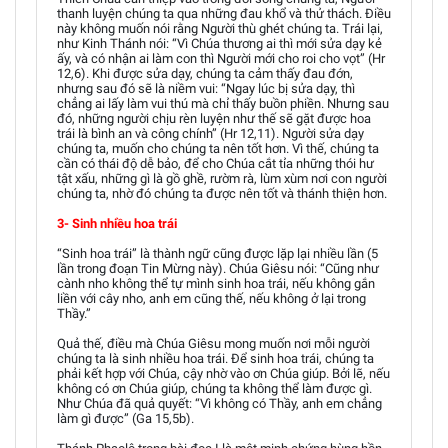
thanh luyện chúng ta qua những đau khổ và thử thách. Điều
này không muốn nói rằng Người thù ghét chúng ta. Trái lại,
như Kinh Thánh nói: “Vì Chúa thương ai thì mới sửa dạy kẻ
ấy, và có nhận ai làm con thì Người mới cho roi cho vọt” (Hr
12,6). Khi được sửa dạy, chúng ta cảm thấy đau đớn,
nhưng sau đó sẽ là niềm vui: “Ngay lúc bị sửa dạy, thì
chẳng ai lấy làm vui thú mà chỉ thấy buồn phiền. Nhưng sau
đó, những người chịu rèn luyện như thế sẽ gặt được hoa
trái là bình an và công chính” (Hr 12,11). Người sửa dạy
chúng ta, muốn cho chúng ta nên tốt hơn. Vì thế, chúng ta
cần có thái độ dễ bảo, để cho Chúa cắt tỉa những thói hư
tật xấu, những gì là gồ ghề, rườm rà, lùm xùm nơi con người
chúng ta, nhờ đó chúng ta được nên tốt và thánh thiện hơn.
3- Sinh nhiều hoa trái
“Sinh hoa trái” là thành ngữ cũng được lặp lại nhiều lần (5
lần trong đoạn Tin Mừng này). Chúa Giêsu nói: “Cũng như
cành nho không thể tự mình sinh hoa trái, nếu không gắn
liền với cây nho, anh em cũng thế, nếu không ở lại trong
Thầy.”
Quả thế, điều mà Chúa Giêsu mong muốn nơi mỗi người
chúng ta là sinh nhiều hoa trái. Để sinh hoa trái, chúng ta
phải kết hợp với Chúa, cậy nhờ vào ơn Chúa giúp. Bởi lẽ, nếu
không có ơn Chúa giúp, chúng ta không thể làm được gì.
Như Chúa đã quả quyết: “Vì không có Thầy, anh em chẳng
làm gì được” (Ga 15,5b).