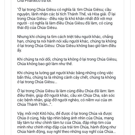
Cha Phanxicô trả lời:
"Ở lại trong Chúa Giêsu có nghĩa là: tìm Chúa Giêsu; cầu
nguyện, lãnh nhận các bí tích Thánh Thể, và Hòa giải. Ở lại
trong Chúa Giêsu - điều này là khó khăn nhất đối với mọi
người - có nghĩa là làm điều Chúa Giêsu đã làm, có cùng
thái độ của Chúa Giêsu.
Nhưng khi chúng ta tìm cách triệt tiêu người khác, chẳng
hạn, chúng ta nói hành nói xấu người khác, chúng ta không
ở lại trong Chúa Giêsu: Chúa Giêsu không bao giờ làm điều
ấy.
Khi chúng ta nói dối, chúng ta không ở lại trong Chúa Giêsu,
Chúa không bao giờ làm như thế.
Khi chúng ta lường gạt người khác bằng những công việc
bẩn thỉu, chúng ta là những cành cây chết, chúng ta không
ở lại trong Chúa Giêsu...
Ở lại trong Chúa Giêsu là làm cùng điều Chúa đã làm: làm
điều thiện, giúp đỡ người khác, cầu xin Chúa Cha, săn sóc
các bệnh nhân, giúp đỡ người nghèo, có niềm vui của ơn
Chúa Thánh Thần...”.
Vậy, mỗi một Kitô hữu, để được ở lại trong Chúa và được
Chúa ở cùng, hãy tập nhìn bằng ánh nhìn của Chúa, mang
lấy tâm tư như chính tâm tư của Chúa, đập nhịp tim của
mình như chính nhịp đập của trái tim Chúa, hành động như
Chúa hành động, suy nghĩ theo những suy nghĩ của Chúa...