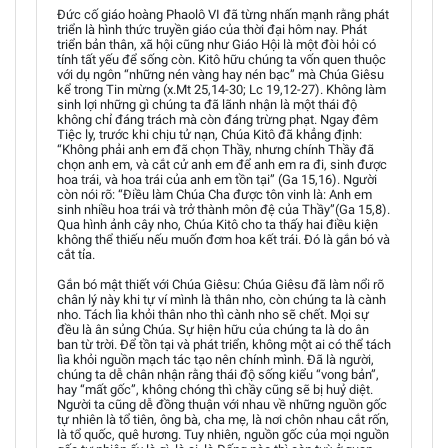
Đức cố giáo hoàng Phaolô VI đã từng nhấn mạnh rằng phát
triển là hình thức truyền giáo của thời đại hôm nay. Phát
triển bản thân, xã hội cũng như Giáo Hội là một đòi hỏi có
tính tất yếu để sống còn. Kitô hữu chúng ta vốn quen thuộc
với dụ ngôn “những nén vàng hay nén bạc” mà Chúa Giêsu
kể trong Tin mừng (x.Mt 25,14-30; Lc 19,12-27). Không làm
sinh lợi những gì chúng ta đã lãnh nhận là một thái độ
không chỉ đáng trách mà còn đáng trừng phạt. Ngay đêm
Tiệc ly, trước khi chịu tử nạn, Chúa Kitô đã khẳng định:
“Không phải anh em đã chọn Thầy, nhưng chính Thầy đã
chọn anh em, và cắt cử anh em để anh em ra đi, sinh được
hoa trái, và hoa trái của anh em tồn tại” (Ga 15,16). Người
còn nói rõ: “Điều làm Chúa Cha được tôn vinh là: Anh em
sinh nhiều hoa trái và trở thành môn đệ của Thầy”(Ga 15,8).
Qua hình ảnh cây nho, Chúa Kitô cho ta thấy hai điều kiện
không thể thiếu nếu muốn đơm hoa kết trái. Đó là gắn bó và
cắt tỉa.
Gắn bó mật thiết với Chúa Giêsu: Chúa Giêsu đã làm nổi rõ
chân lý này khi tự ví mình là thân nho, còn chúng ta là cành
nho. Tách lìa khỏi thân nho thì cành nho sẽ chết. Mọi sự
đều là ân sủng Chúa. Sự hiện hữu của chúng ta là do ân
ban từ trời. Để tồn tại và phát triển, không một ai có thể tách
lìa khỏi nguồn mạch tác tạo nên chính mình. Đã là người,
chúng ta dễ chân nhận rằng thái độ sống kiểu “vong bản”,
hay “mất gốc”, không chóng thì chầy cũng sẽ bị huỷ diệt.
Người ta cũng dễ đồng thuận với nhau về những nguồn gốc
tự nhiên là tổ tiên, ông bà, cha mẹ, là nơi chôn nhau cắt rốn,
là tổ quốc, quê hương. Tuy nhiên, nguồn gốc của mọi nguồn