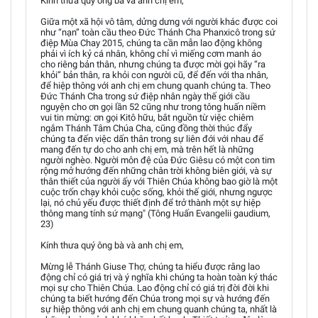
Kính thưa quý ông bà và anh chị em,
Giữa một xã hội vô tâm, dửng dưng với người khác được coi
như “nạn” toàn cầu theo Đức Thánh Cha Phanxicô trong sứ
điệp Mùa Chay 2015, chúng ta cần mẫn lao động không
phải vì ích kỷ cá nhân, không chỉ vì miếng cơm manh áo
cho riêng bản thân, nhưng chúng ta được mời gọi hãy “ra
khỏi” bản thân, ra khỏi con người cũ, để đến với tha nhân,
để hiệp thông với anh chị em chung quanh chúng ta. Theo
Đức Thánh Cha trong sứ điệp nhân ngày thế giới cầu
nguyện cho ơn gọi lần 52 cũng như trong tông huấn niềm
vui tin mừng: ơn gọi Kitô hữu, bắt nguồn từ việc chiêm
ngắm Thánh Tâm Chúa Cha, cũng đồng thời thúc đẩy
chúng ta đến việc dấn thân trong sự liên đới với nhau để
mang đến tự do cho anh chị em, mà trên hết là những
người nghèo. Người môn đệ của Đức Giêsu có một con tim
rộng mở hướng đến những chân trời không biên giới, và sự
thân thiết của người ấy với Thiên Chúa không bao giờ là một
cuộc trốn chạy khỏi cuộc sống, khỏi thế giới, nhưng ngược
lại, nó chủ yếu được thiết định để trở thành một sự hiệp
thông mang tính sứ mạng" (Tông Huấn Evangelii gaudium,
23)
Kính thưa quý ông bà và anh chị em,
Mừng lễ Thánh Giuse Thợ, chúng ta hiểu được rằng lao
động chỉ có giá trị và ý nghĩa khi chúng ta hoàn toàn ký thác
mọi sự cho Thiên Chúa. Lao động chỉ có giá trị đời đời khi
chúng ta biết hướng đến Chúa trong mọi sự và hướng đến
sự hiệp thông với anh chị em chung quanh chúng ta, nhất là