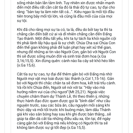
sống nhân bản lẫn tâm linh. Tuy nhiên xin được nhấn mạnh
đến một điều rất cần cắt tỉa đó là thái độ tự cao, tự đại cho
rằng: “bàn tay ta làm nên tất cả…”. Kiêu ngạo là mối tội đầu
tiên trong bảy mối tội lớn, và cũng là đầu mối của của mọi
sự tội.
Khi đã cho rằng mọi sự ta có, ta là, đều do bởi tay ta thì ta
chẳng cần đến bất cứ ai và dĩ nhiên chẳng cần đến Đấng
Tạo thành. Một điều tất yếu, khi ta tự tách lìa khỏi nguồn cội
thì phải lãnh lấy hậu quả là sự chết. Chúa Cha sai Chúa Con
đến thế gian không phải để luận phạt hay xét xử thế gian,
nhưng để những ai tin vào Người Con, gắn bó với Người Con
thì sẽ được sống muôn đời và sinh trái đơm hoa (x.Ga
3,16;15,5). Xin đừng quên: cành nào lìa cây sẽ khô héo liền
(x.Ga 15,6).
Cắt tỉa sự tự cao, tự đại để thêm gắn bó với Đấng mà nhờ
Người mọi vật mọi loài được tác thành (x.Col 1,15-16). Gắn
bó với Người thì chắc chắn ta sẽ đơm hoa, kết trái trĩu cành.
Và rồi khi Chúa đến, Người sẽ nói với ta: “Hãy vào mà
hưởng niềm vui của chủ ngươi”(Mt 25,21). Ngoài việc
chuyên chăm tham dự Thánh Lễ, thì theo thiển ý, những
thực hành đạo đức quen được gọi là “bình dân” như cầu
nguyện trước, sau các bữa ăn, cầu nguyện mỗi sáng khi
thức dậy và mỗi tối trước khi buông màn, làm dấu Thánh
giá khi vào sân bóng hay sau khi ghi được bàn thắng…sẽ
giúp ta dần dà cắt tỉa những điều xấu xa, tồn tại, để ngày
càng gắn bó với Đấng mà nếu không có Người thì ta sẽ
không làm được sự gì tốt đẹp (x.Ga 15,5).