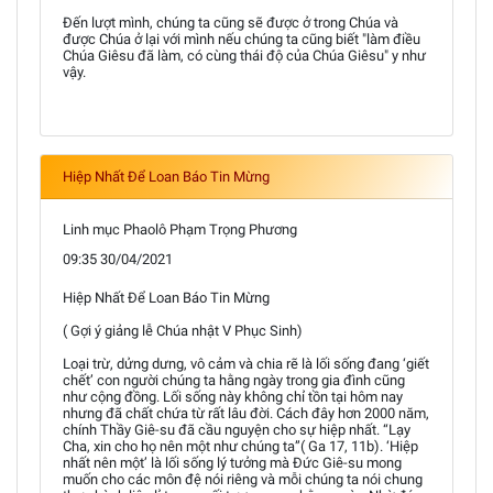
Đến lượt mình, chúng ta cũng sẽ được ở trong Chúa và
được Chúa ở lại với mình nếu chúng ta cũng biết "làm điều
Chúa Giêsu đã làm, có cùng thái độ của Chúa Giêsu" y như
vậy.
Hiệp Nhất Để Loan Báo Tin Mừng
Linh mục Phaolô Phạm Trọng Phương
09:35 30/04/2021
Hiệp Nhất Để Loan Báo Tin Mừng
( Gợi ý giảng lễ Chúa nhật V Phục Sinh)
Loại trừ, dửng dưng, vô cảm và chia rẽ là lối sống đang ‘giết
chết’ con người chúng ta hằng ngày trong gia đình cũng
như cộng đồng. Lối sống này không chỉ tồn tại hôm nay
nhưng đã chất chứa từ rất lâu đời. Cách đây hơn 2000 năm,
chính Thầy Giê-su đã cầu nguyện cho sự hiệp nhất. “Lạy
Cha, xin cho họ nên một như chúng ta”( Ga 17, 11b). ‘Hiệp
nhất nên một’ là lối sống lý tưởng mà Đức Giê-su mong
muốn cho các môn đệ nói riêng và mỗi chúng ta nói chung