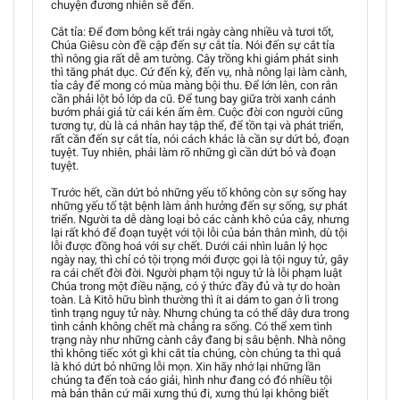
chuyện đương nhiên sẽ đến.
Cắt tỉa: Để đơm bông kết trái ngày càng nhiều và tươi tốt,
Chúa Giêsu còn đề cập đến sự cắt tỉa. Nói đến sự cắt tỉa
thì nông gia rất dễ am tường. Cây trồng khi giảm phát sinh
thì tăng phát dục. Cứ đến kỳ, đến vụ, nhà nông lại làm cành,
tỉa cây để mong có mùa màng bội thu. Để lớn lên, con rắn
cần phải lột bỏ lớp da cũ. Để tung bay giữa trời xanh cánh
bướm phải giả từ cái kén ấm êm. Cuộc đời con người cũng
tương tự, dù là cá nhân hay tập thể, để tồn tại và phát triển,
rất cần đến sự cắt tỉa, nói cách khác là cần sự dứt bỏ, đoạn
tuyệt. Tuy nhiên, phải làm rõ những gì cần dứt bỏ và đoạn
tuyệt.
Trước hết, cần dứt bỏ những yếu tố không còn sự sống hay
những yếu tố tật bệnh làm ảnh hưởng đến sự sống, sự phát
triển. Người ta dễ dàng loại bỏ các cành khô của cây, nhưng
lại rất khó để đoạn tuyệt với tội lỗi của bản thân mình, dù tội
lỗi được đồng hoá với sự chết. Dưới cái nhìn luân lý học
ngày nay, thì chỉ có tội trọng mới được gọi là tội nguy tử, gây
ra cái chết đời đời. Người phạm tội nguy tử là lỗi phạm luật
Chúa trong một điều nặng, có ý thức đầy đủ và tự do hoàn
toàn. Là Kitô hữu bình thường thì ít ai dám to gan ở lì trong
tình trạng nguy tử này. Nhưng chúng ta có thể dây dưa trong
tình cảnh không chết mà chẳng ra sống. Có thể xem tình
trạng này như những cành cây đang bị sâu bệnh. Nhà nông
thì không tiếc xót gì khi cắt tỉa chúng, còn chúng ta thì quả
là khó dứt bỏ những lỗi mọn. Xin hãy nhớ lại những lần
chúng ta đến toà cáo giải, hình như đang có đó nhiều tội
mà bản thân cứ mãi xưng thú đi, xưng thú lại không biết