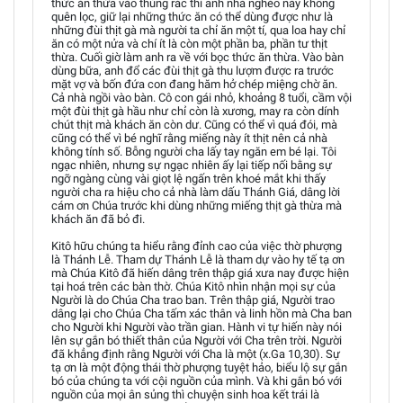
thức ăn thừa vào thùng rác thì anh nhà nghèo này không
quên lọc, giữ lại những thức ăn có thể dùng được như là
những đùi thịt gà mà người ta chỉ ăn một tí, qua loa hay chỉ
ăn có một nửa và chí ít là còn một phần ba, phần tư thịt
thừa. Cuối giờ làm anh ra về với bọc thức ăn thừa. Vào bàn
dùng bữa, anh đổ các đùi thịt gà thu lượm được ra trước
mặt vợ và bốn đứa con đang hăm hở chép miệng chờ ăn.
Cả nhà ngồi vào bàn. Cô con gái nhỏ, khoảng 8 tuổi, cầm vội
một đùi thịt gà hầu như chỉ còn là xương, may ra còn dính
chút thịt mà khách ăn còn dư. Cũng có thể vì quá đói, mà
cũng có thể vì bé nghĩ rằng miếng này ít thịt nên cả nhà
không tính số. Bỗng người cha lấy tay ngăn em bé lại. Tôi
ngạc nhiên, nhưng sự ngạc nhiên ấy lại tiếp nối bằng sự
ngỡ ngàng cùng vài giọt lệ ngấn trên khoé mắt khi thấy
người cha ra hiệu cho cả nhà làm dấu Thánh Giá, dâng lời
cám ơn Chúa trước khi dùng những miếng thịt gà thừa mà
khách ăn đã bỏ đi.
Kitô hữu chúng ta hiểu rằng đỉnh cao của việc thờ phượng
là Thánh Lễ. Tham dự Thánh Lễ là tham dự vào hy tế tạ ơn
mà Chúa Kitô đã hiến dâng trên thập giá xưa nay được hiện
tại hoá trên các bàn thờ. Chúa Kitô nhìn nhận mọi sự của
Người là do Chúa Cha trao ban. Trên thập giá, Người trao
dâng lại cho Chúa Cha tấm xác thân và linh hồn mà Cha ban
cho Người khi Người vào trần gian. Hành vi tự hiến này nói
lên sự gắn bó thiết thân của Người với Cha trên trời. Người
đã khẳng định rằng Người với Cha là một (x.Ga 10,30). Sự
tạ ơn là một động thái thờ phượng tuyệt hảo, biểu lộ sự gắn
bó của chúng ta với cội nguồn của mình. Và khi gắn bó với
nguồn của mọi ân sủng thì chuyện sinh hoa kết trái là