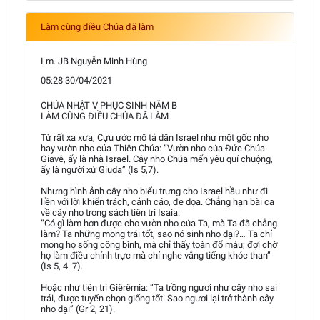
Làm cùng điều Chúa đã làm
Lm. JB Nguyễn Minh Hùng
05:28 30/04/2021
CHÚA NHẬT V PHỤC SINH NĂM B
LÀM CÙNG ĐIỀU CHÚA ĐÃ LÀM
Từ rất xa xưa, Cựu ước mô tả dân Israel như một gốc nho
hay vườn nho của Thiên Chúa: “Vườn nho của Đức Chúa
Giavê, ấy là nhà Israel. Cây nho Chúa mến yêu quí chuộng,
ấy là người xứ Giuda” (Is 5,7).
Nhưng hình ảnh cây nho biểu trưng cho Israel hầu như đi
liền với lời khiển trách, cảnh cáo, đe dọa. Chẳng hạn bài ca
về cây nho trong sách tiên tri Isaia:
“Có gì làm hơn được cho vườn nho của Ta, mà Ta đã chẳng
làm? Ta những mong trái tốt, sao nó sinh nho dại?… Ta chỉ
mong họ sống công bình, mà chỉ thấy toàn đổ máu; đợi chờ
họ làm điều chính trực mà chỉ nghe vẳng tiếng khóc than”
(Is 5, 4. 7).
Hoặc như tiên tri Giêrêmia: “Ta trồng ngươi như cây nho sai
trái, được tuyển chọn giống tốt. Sao ngươi lại trở thành cây
nho dại” (Gr 2, 21).