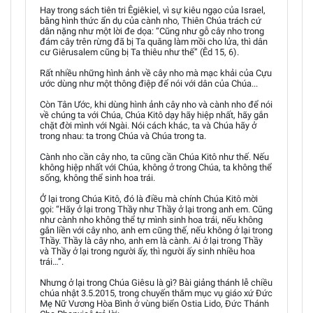
Hay trong sách tiên tri Êgiêkiel, vì sự kiêu ngạo của Israel,
bằng hình thức ẩn dụ của cành nho, Thiên Chúa trách cứ
dân nặng như một lời đe dọa: “Cũng như gỗ cây nho trong
đám cây trên rừng đã bị Ta quăng làm mồi cho lửa, thì dân
cư Giêrusalem cũng bị Ta thiêu như thế” (Êd 15, 6).
Rất nhiều những hình ảnh về cây nho mà mạc khải của Cựu
ước dùng như một thông điệp để nói với dân của Chúa...
Còn Tân Ước, khi dùng hình ảnh cây nho và cành nho để nói
về chúng ta với Chúa, Chúa Kitô dạy hãy hiệp nhất, hãy gắn
chặt đời mình với Ngài. Nói cách khác, ta và Chúa hãy ở
trong nhau: ta trong Chúa và Chúa trong ta.
Cành nho cần cây nho, ta cũng cần Chúa Kitô như thế. Nếu
không hiệp nhất với Chúa, không ở trong Chúa, ta không thể
sống, không thể sinh hoa trái.
Ở lại trong Chúa Kitô, đó là điều mà chính Chúa Kitô mời
gọi: “Hãy ở lại trong Thầy như Thầy ở lại trong anh em. Cũng
như cành nho không thể tự mình sinh hoa trái, nếu không
gắn liền với cây nho, anh em cũng thế, nếu không ở lại trong
Thầy. Thầy là cây nho, anh em là cành. Ai ở lại trong Thầy
và Thầy ở lại trong người ấy, thì người ấy sinh nhiều hoa
trái…”.
Nhưng ở lại trong Chúa Giêsu là gì? Bài giảng thánh lễ chiều
chúa nhật 3.5.2015, trong chuyến thăm mục vụ giáo xứ Đức
Mẹ Nữ Vương Hòa Bình ở vùng biển Ostia Lido, Đức Thánh