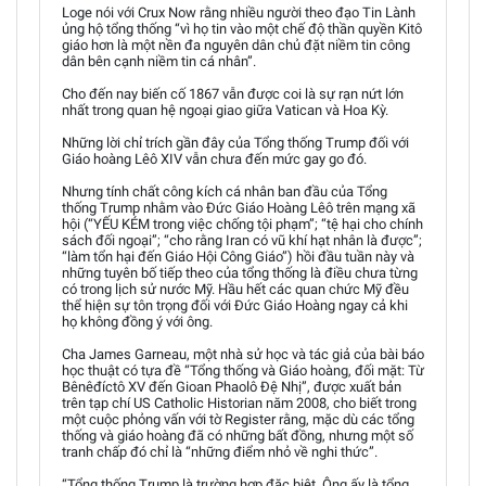
Loge nói với Crux Now rằng nhiều người theo đạo Tin Lành
ủng hộ tổng thống “vì họ tin vào một chế độ thần quyền Kitô
giáo hơn là một nền đa nguyên dân chủ đặt niềm tin công
dân bên cạnh niềm tin cá nhân”.
Cho đến nay biến cố 1867 vẫn được coi là sự rạn nứt lớn
nhất trong quan hệ ngoại giao giữa Vatican và Hoa Kỳ.
Những lời chỉ trích gần đây của Tổng thống Trump đối với
Giáo hoàng Lêô XIV vẫn chưa đến mức gay go đó.
Nhưng tính chất công kích cá nhân ban đầu của Tổng
thống Trump nhằm vào Đức Giáo Hoàng Lêô trên mạng xã
hội (“YẾU KÉM trong việc chống tội phạm”; “tệ hại cho chính
sách đối ngoại”; “cho rằng Iran có vũ khí hạt nhân là được”;
“làm tổn hại đến Giáo Hội Công Giáo”) hồi đầu tuần này và
những tuyên bố tiếp theo của tổng thống là điều chưa từng
có trong lịch sử nước Mỹ. Hầu hết các quan chức Mỹ đều
thể hiện sự tôn trọng đối với Đức Giáo Hoàng ngay cả khi
họ không đồng ý với ông.
Cha James Garneau, một nhà sử học và tác giả của bài báo
học thuật có tựa đề “Tổng thống và Giáo hoàng, đối mặt: Từ
Bênêđíctô XV đến Gioan Phaolô Đệ Nhị”, được xuất bản
trên tạp chí US Catholic Historian năm 2008, cho biết trong
một cuộc phỏng vấn với tờ Register rằng, mặc dù các tổng
thống và giáo hoàng đã có những bất đồng, nhưng một số
tranh chấp đó chỉ là “những điểm nhỏ về nghi thức”.
“Tổng thống Trump là trường hợp đặc biệt. Ông ấy là tổng