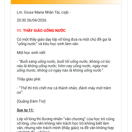
Lm. Giuse Maria Nhân Tài, csjb. ·
20:30 26/04/2026
11. THẦY GIÁO UỐNG NƯỚC
Có một thầy giáo dạy lớp vỡ lòng đưa ra một chủ đề gọi là
“uống nước” và kêu học sinh làm văn.
Một học sinh viết:
- “Buổi sáng uống nước, buổi tối uống nước, không có lúc
nào là không uống nước; hôm nay uống nước, ngày mai
uống mươc, không có ngày nào là không uống nước”.
Thầy giáo phê:
- “Thế thì trôi chết mẹ cả thánh nhân, đánh mày một trăm
roi”.
(Quảng Đàm Trợ)
Suy tư 11:
Lớp vỡ lòng thì đương nhiên “văn chương” của học trò cũng
vỡ lòng, cho nên không nên trách học trò không biết làm
văn, nhưng nên trách mình (thầy giáo) ra đề văn không hợp