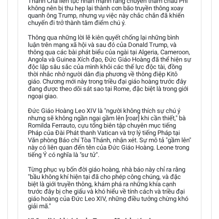
Thánh Cha liên tục nhấn mạnh rằng chuyến thăm châu Phi
không nên bị thu hẹp lại thành cơn bão truyền thông xoay
quanh ông Trump, nhưng vụ việc này chắc chắn đã khiến
chuyến đi trở thành tâm điểm chú ý.
Thông qua những lời lẽ kiên quyết chống lại những bình
luận trên mạng xã hội và sau đó của Donald Trump, và
thông qua các bài phát biểu của ngài tại Algeria, Cameroon,
Angola và Guinea Xích đạo, Đức Giáo Hoàng đã thể hiện sự
độc lập sâu sắc của mình khỏi các thế lực độc tài, đồng
thời nhắc nhở người dân địa phương về thông điệp Kitô
giáo. Chương mới này trong triều đại giáo hoàng trước đây
đang được theo dõi sát sao tại Rome, đặc biệt là trong giới
ngoại giao.
Đức Giáo Hoàng Leo XIV là "người không thích sự chú ý
nhưng sẽ không ngần ngại gầm lên [roar] khi cần thiết," bà
Romilda Ferrauto, cựu tổng biên tập chuyên mục tiếng
Pháp của Đài Phát thanh Vatican và trợ lý tiếng Pháp tại
Văn phòng Báo chí Tòa Thánh, nhận xét. Sự mô tả "gầm lên"
này có liên quan đến tên của Đức Giáo Hoàng. Leone trong
tiếng Ý có nghĩa là "sư tử".
Từng phục vụ bốn đời giáo hoàng, nhà báo này chỉ ra rằng
"bầu không khí hiện tại đã cho phép công chúng, và đặc
biệt là giới truyền thông, khám phá ra những khía cạnh
trước đây bị che giấu và khó hiểu về tính cách và triều đại
giáo hoàng của Đức Leo XIV, những điều tưởng chừng khó
giải mã."