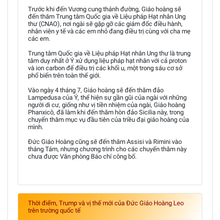
Trước khi đến Vương cung thánh đường, Giáo hoàng sẽ
đến thăm Trung tâm Quốc gia về Liệu pháp Hạt nhân Ung
thư (CNAO), nơi ngài sẽ gặp gỡ các giám đốc điều hành,
nhân viên y tế và các em nhỏ đang điều trị cùng với cha mẹ
các em.
Trung tâm Quốc gia về Liệu pháp Hạt nhân Ung thư là trung
tâm duy nhất ở Ý xử dụng liệu pháp hạt nhân với cả proton
và ion carbon để điều trị các khối u, một trong sáu cơ sở
phổ biến trên toàn thế giới.
Vào ngày 4 tháng 7, Giáo hoàng sẽ đến thăm đảo
Lampedusa của Ý, thể hiện sự gần gũi của ngài với những
người di cư, giống như vị tiền nhiệm của ngài, Giáo hoàng
Phanxicô, đã làm khi đến thăm hòn đảo Sicilia này, trong
chuyến thăm mục vụ đầu tiên của triều đại giáo hoàng của
mình.
Đức Giáo Hoàng cũng sẽ đến thăm Assisi và Rimini vào
tháng Tám, nhưng chương trình cho các chuyến thăm này
chưa được Văn phòng Báo chí công bố.
Thời điểm, Trump và vị thế mới của Đức Giáo Hoàng Leo
trên trường quốc tế