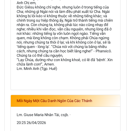
Anh Chị em,
Đức Giêsu không chỉ nghe, nhưng luôn ở trong tiếng của
Cha; những gì Ngài nói và làm đều phát xuất từ Cha. Ngài
không bị lôi kéo vì không thuộc về những tiếng khác; và
chính trong sự hiệp thông ấy, Ngài trở thành tiếng mà chiên
nhận ra. Còn chúng ta, không phải lúc nào cũng nhạy để
nghe; nhiều khi vẫn đọc, vẫn cầu nguyện, nhưng lòng đã ở
nơi khác: những tiếng lạ vốn luôn ngọt ngào. Tiếng vẫn
quen, mà lòng không còn chạm. Không phải Chúa ngừng
nói, nhưng chúng ta thôi ở lại; và khi không còn ở lại, sẽ là
‘tiếng quen - lòng lạ’. “Chúa nói với chúng ta bằng nhiều
cách, nhưng chúng ta cần học biết lắng nghe!” - Phanxicô.
Chúng ta có thể cầu nguyện,
“Lạy Chúa, dường như con không khoẻ, có lẽ đã ‘bệnh’. Xin
chữa lành con!”, Amen.
Lm. Minh Anh (Tgp. Huế)
Mỗi Ngày Một Câu Danh Ngôn Của Các Thánh
Lm. Giuse Maria Nhân Tài, csjb. ·
20:25 26/04/2026