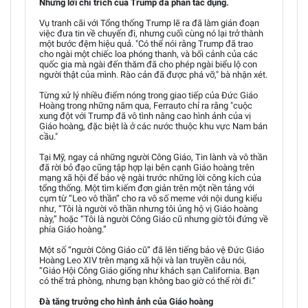
Những lời chỉ trích của Trump đã phản tác dụng.
Vụ tranh cãi với Tổng thống Trump lẽ ra đã làm gián đoạn
việc đưa tin về chuyến đi, nhưng cuối cùng nó lại trở thành
một bước đệm hiệu quả. "Có thể nói rằng Trump đã trao
cho ngài một chiếc loa phóng thanh, và bối cảnh của các
quốc gia mà ngài đến thăm đã cho phép ngài biểu lộ con
người thật của mình. Rào cản đã được phá vỡ," bà nhận xét.
Từng xử lý nhiều điểm nóng trong giao tiếp của Đức Giáo
Hoàng trong những năm qua, Ferrauto chỉ ra rằng "cuộc
xung đột với Trump đã vô tình nâng cao hình ảnh của vị
Giáo hoàng, đặc biệt là ở các nước thuộc khu vực Nam bán
cầu."
Tại Mỹ, ngay cả những người Công Giáo, Tin lành và vô thần
đã rời bỏ đạo cũng tập hợp lại bên cạnh Giáo hoàng trên
mạng xã hội để bảo vệ ngài trước những lời công kích của
tổng thống. Một tìm kiếm đơn giản trên một nền tảng với
cụm từ “Leo vô thần” cho ra vô số meme với nội dung kiểu
như, “Tôi là người vô thần nhưng tôi ủng hộ vị Giáo hoàng
này,” hoặc “Tôi là người Công Giáo cũ nhưng giờ tôi đứng về
phía Giáo hoàng.”
Một số “người Công Giáo cũ” đã lên tiếng bảo vệ Đức Giáo
Hoàng Leo XIV trên mạng xã hội và lan truyền câu nói,
“Giáo Hội Công Giáo giống như khách sạn California. Bạn
có thể trả phòng, nhưng bạn không bao giờ có thể rời đi.”
Đà tăng trưởng cho hình ảnh của Giáo hoàng