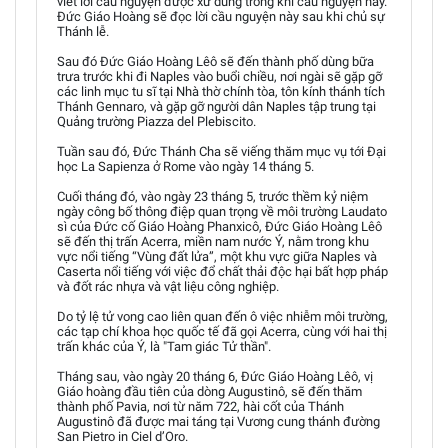
viết lời cầu nguyện được xử dùng trong khi cầu nguyện này.
Đức Giáo Hoàng sẽ đọc lời cầu nguyện này sau khi chủ sự
Thánh lễ.
Sau đó Đức Giáo Hoàng Lêô sẽ đến thành phố dùng bữa
trưa trước khi đi Naples vào buổi chiều, nơi ngài sẽ gặp gỡ
các linh mục tu sĩ tại Nhà thờ chính tòa, tôn kính thánh tích
Thánh Gennaro, và gặp gỡ người dân Naples tập trung tại
Quảng trường Piazza del Plebiscito.
Tuần sau đó, Đức Thánh Cha sẽ viếng thăm mục vụ tới Đại
học La Sapienza ở Rome vào ngày 14 tháng 5.
Cuối tháng đó, vào ngày 23 tháng 5, trước thềm kỷ niệm
ngày công bố thông điệp quan trọng về môi trường Laudato
sì của Đức cố Giáo Hoàng Phanxicô, Đức Giáo Hoàng Lêô
sẽ đến thị trấn Acerra, miền nam nước Ý, nằm trong khu
vực nổi tiếng “Vùng đất lửa”, một khu vực giữa Naples và
Caserta nổi tiếng với việc đổ chất thải độc hại bất hợp pháp
và đốt rác nhựa và vật liệu công nghiệp.
Do tỷ lệ tử vong cao liên quan đến ô việc nhiễm môi trường,
các tạp chí khoa học quốc tế đã gọi Acerra, cùng với hai thị
trấn khác của Ý, là "Tam giác Tử thần".
Tháng sau, vào ngày 20 tháng 6, Đức Giáo Hoàng Lêô, vị
Giáo hoàng đầu tiên của dòng Augustinô, sẽ đến thăm
thành phố Pavia, nơi từ năm 722, hài cốt của Thánh
Augustinô đã được mai táng tại Vương cung thánh đường
San Pietro in Ciel d’Oro.