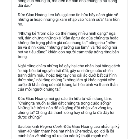
sống của chúng ta, mà đến để ban cho chúng ta sự sống
dồi dào.”
Đức Giáo Hoàng Leo kêu gọi các tín hữu hãy cảnh giác về
những ai hoặc những gì xâm nhập vào “cánh cửa” tâm hồn
họ.
“Những kẻ ‘trộm cắp’ có thể mang nhiều hình dạng,” ngài
nói, dẫn chứng những kẻ “đàn áp tự do của chúng ta hoặc
không tôn trọng phẩm giá của chúng ta,” cũng như “niềm
tin và định kiến,” “những ý tưởng sai lầm,” và “lối sống hời
hợt và tiêu dùng” khiến con người cảm thấy trống rỗng bên
trong.
Ngài cũng chỉ ra những kẻ gây hại cho nhân loại bằng cách
“cướp bóc tài nguyên trái đất, gây ra những cuộc chiến
tranh đẫm máu, hoặc tiếp tay cho cái ác dưới bất cứ hình
thức nào,” nói rằng chúng “không làm gì khác ngoài việc
cướp đi khả năng có một tương lai hòa bình và thanh thản
của mỗi người chúng ta.”
Đức Giáo Hoàng mời gọi các tín hữu tự vấn lương tâm:
“Chúng ta muốn ai dẫn dắt chúng ta trong cuộc sống?
Những ‘kẻ trộm’ nào đã cố gắng đột nhập vào vòng tay
chúng ta? Chúng đã thành công hay chúng ta đã đẩy lùi
được chúng?”
Sau bài kinh
Regina Coeli
, Đức Giáo Hoàng Leo nhắc lại kỷ
niệm 40 năm thảm họa hạt nhân Chernobyl, gọi đó là lời
cảnh báo về những rủi ro của các kỹ thuật mạnh mẽ.