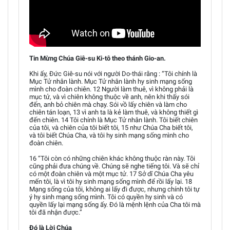
Tin Mừng Chúa Giê-su Ki-tô theo thánh Gio-an.
Khi ấy, Đức Giê-su nói với người Do-thái rằng : “Tôi chính là
Mục Tử nhân lành. Mục Tử nhân lành hy sinh mạng sống
mình cho đoàn chiên. 12 Người làm thuê, vì không phải là
mục tử, và vì chiên không thuộc về anh, nên khi thấy sói
đến, anh bỏ chiên mà chạy. Sói vồ lấy chiên và làm cho
chiên tán loạn, 13 vì anh ta là kẻ làm thuê, và không thiết gì
đến chiên. 14 Tôi chính là Mục Tử nhân lành. Tôi biết chiên
của tôi, và chiên của tôi biết tôi, 15 như Chúa Cha biết tôi,
và tôi biết Chúa Cha, và tôi hy sinh mạng sống mình cho
đoàn chiên.
16 “Tôi còn có những chiên khác không thuộc ràn này. Tôi
cũng phải đưa chúng về. Chúng sẽ nghe tiếng tôi. Và sẽ chỉ
có một đoàn chiên và một mục tử. 17 Sở dĩ Chúa Cha yêu
mến tôi, là vì tôi hy sinh mạng sống mình để rồi lấy lại. 18
Mạng sống của tôi, không ai lấy đi được, nhưng chính tôi tự
ý hy sinh mạng sống mình. Tôi có quyền hy sinh và có
quyền lấy lại mạng sống ấy. Đó là mệnh lệnh của Cha tôi mà
tôi đã nhận được.”
Đó là Lời Chúa