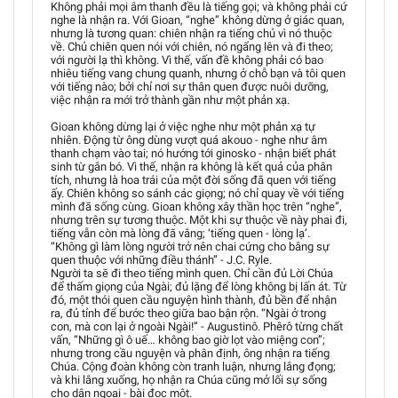
Không phải mọi âm thanh đều là tiếng gọi; và không phải cứ
nghe là nhận ra. Với Gioan, “nghe” không dừng ở giác quan,
nhưng là tương quan: chiên nhận ra tiếng chủ vì nó thuộc
về. Chủ chiên quen nói với chiên, nó ngẩng lên và đi theo;
với người lạ thì không. Vì thế, vấn đề không phải có bao
nhiêu tiếng vang chung quanh, nhưng ở chỗ bạn và tôi quen
với tiếng nào; bởi chỉ nơi sự thân quen được nuôi dưỡng,
việc nhận ra mới trở thành gần như một phản xạ.
Gioan không dừng lại ở việc nghe như một phản xạ tự
nhiên. Động từ ông dùng vượt quá akouo - nghe như âm
thanh chạm vào tai; nó hướng tới ginosko - nhận biết phát
sinh từ gắn bó. Vì thế, nhận ra không là kết quả của phân
tích, nhưng là hoa trái của một đời sống đã quen với tiếng
ấy. Chiên không so sánh các giọng; nó chỉ quay về với tiếng
mình đã sống cùng. Gioan không xây thần học trên “nghe”,
nhưng trên sự tương thuộc. Một khi sự thuộc về này phai đi,
tiếng vẫn còn mà lòng đã vắng; ‘tiếng quen - lòng lạ’.
“Không gì làm lòng người trở nên chai cứng cho bằng sự
quen thuộc với những điều thánh” - J.C. Ryle.
Người ta sẽ đi theo tiếng mình quen. Chỉ cần đủ Lời Chúa
để thấm giọng của Ngài; đủ lặng để lòng không bị lấn át. Từ
đó, một thói quen cầu nguyện hình thành, đủ bền để nhận
ra, đủ tỉnh để bước theo giữa bao bận rộn. “Ngài ở trong
con, mà con lại ở ngoài Ngài!” - Augustinô. Phêrô từng chất
vấn, “Những gì ô uế… không bao giờ lọt vào miệng con”;
nhưng trong cầu nguyện và phân định, ông nhận ra tiếng
Chúa. Cộng đoàn không còn tranh luận, nhưng lắng đọng;
và khi lắng xuống, họ nhận ra Chúa cũng mở lối sự sống
cho dân ngoại - bài đọc một.