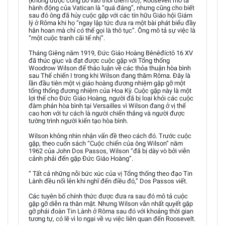
(không được công bố vào thời điểm đó), Roosevelt mô tả
hành động của Vatican là “quá đáng”, nhưng cũng cho biết
sau đó ông đã hủy cuộc gặp với các tín hữu Giáo hội Giám
lý ở Rôma khi họ “ngay lập tức đưa ra một bài phát biểu đầy
hân hoan mà chỉ có thể gọi là thô tục”. Ông mô tả sự việc là
“một cuộc tranh cãi tế nhị”.
Tháng Giêng năm 1919, Đức Giáo Hoàng Bênêđíctô 16 XV
đã thúc giục và đạt được cuộc gặp với Tổng thống
Woodrow Wilson để thảo luận về các thỏa thuận hòa bình
sau Thế chiến I trong khi Wilson đang thăm Rôma. Đây là
lần đầu tiên một vị giáo hoàng đương nhiệm gặp gỡ một
tổng thống đương nhiệm của Hoa Kỳ. Cuộc gặp này là một
lợi thế cho Đức Giáo Hoàng, người đã bị loại khỏi các cuộc
đàm phán hòa bình tại Versailles vì Wilson đang ở vị thế
cao hơn với tư cách là người chiến thắng và người được
tường trình người kiến tạo hòa bình.
Wilson không nhìn nhận vấn đề theo cách đó. Trước cuộc
gặp, theo cuốn sách “Cuộc chiến của ông Wilson” năm
1962 của John Dos Passos, Wilson “đã bị dày vò bởi viễn
cảnh phải đến gặp Đức Giáo Hoàng”.
“ Tất cả những nỗi bức xúc của vị Tổng thống theo đạo Tin
Lành đều nổi lên khi nghĩ đến điều đó,” Dos Passos viết.
Các tuyên bố chính thức được đưa ra sau đó mô tả cuộc
gặp gỡ diễn ra thân mật. Nhưng Wilson vẫn nhất quyết gặp
gỡ phái đoàn Tin Lành ở Rôma sau đó với khoảng thời gian
tương tự, có lẽ vì lo ngại về vụ việc liên quan đến Roosevelt.