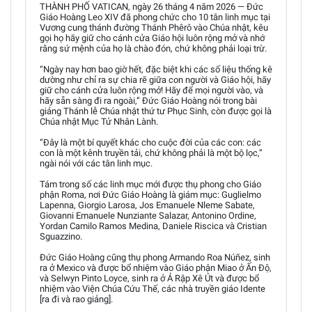
THÀNH PHỐ VATICAN, ngày 26 tháng 4 năm 2026 — Đức
Giáo Hoàng Leo XIV đã phong chức cho 10 tân linh mục tại
Vương cung thánh đường Thánh Phêrô vào Chúa nhật, kêu
gọi họ hãy giữ cho cánh cửa Giáo hội luôn rộng mở và nhớ
rằng sứ mệnh của họ là chào đón, chứ không phải loại trừ.
“Ngày nay hơn bao giờ hết, đặc biệt khi các số liệu thống kê
dường như chỉ ra sự chia rẽ giữa con người và Giáo hội, hãy
giữ cho cánh cửa luôn rộng mở! Hãy để mọi người vào, và
hãy sẵn sàng đi ra ngoài,” Đức Giáo Hoàng nói trong bài
giảng Thánh lễ Chúa nhật thứ tư Phục Sinh, còn được gọi là
Chúa nhật Mục Tử Nhân Lành.
“Đây là một bí quyết khác cho cuộc đời của các con: các
con là một kênh truyền tải, chứ không phải là một bộ lọc,”
ngài nói với các tân linh mục.
Tám trong số các linh mục mới được thụ phong cho Giáo
phận Roma, nơi Đức Giáo Hoàng là giám mục: Guglielmo
Lapenna, Giorgio Larosa, Jos Emanuele Nleme Sabate,
Giovanni Emanuele Nunziante Salazar, Antonino Ordine,
Yordan Camilo Ramos Medina, Daniele Riscica và Cristian
Sguazzino.
Đức Giáo Hoàng cũng thụ phong Armando Roa Núñez, sinh
ra ở Mexico và được bổ nhiệm vào Giáo phận Miao ở Ấn Độ,
và Selwyn Pinto Loyce, sinh ra ở Ả Rập Xê Út và được bổ
nhiệm vào Viện Chúa Cứu Thế, các nhà truyền giáo Idente
[ra đi và rao giảng].