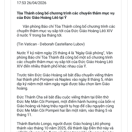
17:53 26/04/2026
Tòa Thánh công bố chương trình các chuyến thăm mục vụ
của Đức Giáo Hoàng Lêô tại Ý
Văn phòng Báo chí Tòa Thánh công bố chương trình các
chuyến thăm mục vụ sắp tới của Đức Giáo Hoàng Lêô XIV
ở nước Ý trong ba tháng tới.
(Tin Vatican - Deborah Castellano Lubov)
Nước Ý kỷ niệm ngày 25 tháng 4 là "Ngày Giải phóng", Văn
phòng Báo chí Tòa Thánh đã công bố một số chương trình
các chuyến thăm mục vụ sắp tới của Đức Giáo Hoàng Lêô
XIV đến nhiều thành phố khác nhau của Ý.
Trước tiên Đức Giáo Hoàng sẽ bắt đầu chuyến viếng thăm
hai thành phố Pompeii và Naples vào ngày 8 tháng 5, nhân
dịp kỷ niệm một năm ngày ngài được bầu chọn làm Giáo
hoàng.
Đức Thánh Cha sẽ bắt đầu cuộc viếng thăm tại Đền thờ
Đức Mẹ Mân Côi Pompeii, một điểm hành hương của bốn vị
Giáo hoàng và hàng triệu người tụ họp để cầu nguyện cùng
Đức Mẹ Mân Côi Pompeii hai lần một năm, vào tháng 5 và
tháng 11.
Thánh Bartolo Longo, người được Giáo hoàng Lêô phong
thánh vào tháng 10 năm 2025, đã thành lập Đền thờ này và