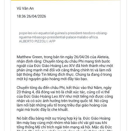
Vũ Văn An
18:36 26/04/2026
pope-leo-xiv-equatorial-guinea's-president-teodoro-obiang-
nguema-mbasogo-presidential-palace-malabo-africa.
ALBERTO PIZZOLI | AFP
Matthew Green, trong bản tin ngày 26/04/26 của Aleteia,
nhận định rằng: Chuyến tông du châu Phi mang tính bước
ngoặt của Đức Giáo Hoàng Leo XIV đã hình thành như một
phản ứng mạnh mẽ đối với căng thẳng chính trị và làm nổi
bật thông điệp Tin Mừng đích thực. Chúng ta đang ở trong
một kỷ nguyên giáo hoàng mới đầy táo bạo.
Chuyến tông du đến châu Phi, kết thúc vào thứ Năm, ngày
23 tháng 4, đã đóng vai trò là chất xúc tác, củng cố vị thế
của Đức Giáo Hoàng Leo XIV như một tiếng nói được công
nhận và có sức ảnh hưởng trên trường quốc tế. Nó cũng
làm nổi bật những yếu tố trong triều đại giáo hoàng của
ngài mà trước đây bị che khuất.
Nó bắt đầu bằng một sự trùng hợp kỳ lạ. Đức Giáo Hoàng
lên máy bay cùng một nhóm nhà báo chỉ vài giờ sau khi
tổng thống Mỹ chỉ trích ngài trên mạng xã hội. Mặc dù Đức