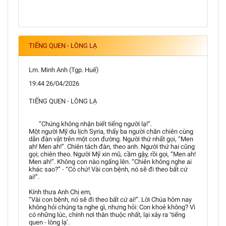
TIẾNG QUEN - LÒNG LẠ
Lm. Minh Anh (Tgp. Huế)
19:44 26/04/2026
TIẾNG QUEN - LÒNG LẠ
“Chúng không nhận biết tiếng người lạ!”.
Một người Mỹ du lịch Syria, thấy ba người chăn chiên cùng
dẫn đàn vật trên một con đường. Người thứ nhất gọi, “Men
ah! Men ah!”. Chiên tách đàn, theo anh. Người thứ hai cũng
gọi; chiên theo. Người Mỹ xin mũ, cầm gậy, rồi gọi, “Men ah!
Men ah!”. Không con nào ngẩng lên. “Chiên không nghe ai
khác sao?” - “Có chứ! Vài con bệnh, nó sẽ đi theo bất cứ
ai!”.
Kính thưa Anh Chị em,
“Vài con bệnh, nó sẽ đi theo bất cứ ai!”. Lời Chúa hôm nay
không hỏi chúng ta nghe gì, nhưng hỏi: Con khoẻ không? Vì
có những lúc, chính nơi thân thuộc nhất, lại xảy ra ‘tiếng
quen - lòng lạ’.