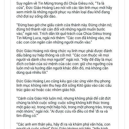
Suy ngẫm về Tin Mừng trong đó Chúa Giêsu nói, “Ta là
cửa”, Đức Giáo Hoàng Leo nói với các tân linh mục mới hãy
xem mình là những người phục vụ nhân loại đau khổ đang
chờ đợi sự sống dồi dào.
“Đừng bao giờ che giấu cánh cửa thánh này. Đừng chặn nó;
đừng trở thành vật cản đối với những người muốn bước
vào,” ngài nói. Trích dẫn lời quở trách của Chúa Giêsu trong
Tin Mừng Luca, ngài nói thêm: “Các con đã không vào, mà
các con còn ngăn cản những người muốn vào.”
Đức Giáo Hoàng nói rằng chức vụ linh mục phải được đánh
dấu bằng sự hiệp thông và cởi mở. “Các con thuộc về mọi
người và dành cho mọi người!” ngài nói. “Hãy để đây là mục
đích cơ bản của sứ mệnh của các con: giữ cho ngưỡng cửa
luôn mở và hướng dẫn người khác đến đó, mà không cần
dùng quá nhiều lời.”
Đức Giáo Hoàng Leo cũng kêu gọi các ứng viên thụ phong
linh mục không nên thu hẹp đời sống Kitô giáo vào các cấu
trúc giáo xứ hoặc các nhóm giáo hội.
“Cánh cửa Giáo Hội luôn mở, nhưng không phải để cắt đứt
chúng ta khỏi cuộc sống: cuộc sống không kết thúc trong
một giáo xứ, trong một hiệp hội, trong một phong trào, trong
một nhóm,” ngài nói. “Ai được cứu rỗi đều có thể ‘đi ra và
tìm đồng cỏ.’”
“Các anh em thân yêu, hãy đi ra và khám phá văn hóa, con
người và cuộc sống!” Đức Giáo Hoàng nói tiếp. “Hãy kinh