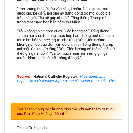
“Iran không thể sở hữu vũ khí hạt nhân. Nếu họ có, mọi
quốc gia, kể cả Ý, nơi ông ấy đang đóng đô mọi quốc gia
trên thế giới đều sẽ gặp rắc rối”, Tổng thống Trump nói
trong một cuộc họp báo hôm thứ Năm.
“Tôi không có ác cảm gì với Giáo hoàng cả,” Tổng thống
Trump nói sau đó trong cuộc họp báo. Trong một cử chỉ rõ
rệt là bài bác Vance, người cho rằng Đức Giáo Hoàng
không nên đề cập đến vấn đề chính trị, Tổng thống Trump
nói một lúc sau đó rằng “Đức Giáo Hoàng có thể nói bất cứ
điều gì ngài muốn,” “Và tôi muốn ngài nói những gì ngài
muốn. Nhưng tôi có thể không đồng ý.”
Source:
National Catholic Register
Presidents and
Popes Haven’t Always Agreed, but It’s Never Been Like This
Tòa Thánh công bố chương trình các chuyến thăm mục vụ
của Đức Giáo Hoàng Lêô tại Ý
Thanh Quảng sdb