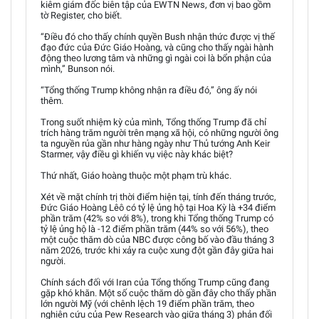
kiêm giám đốc biên tập của EWTN News, đơn vị bao gồm
tờ Register, cho biết.
“Điều đó cho thấy chính quyền Bush nhận thức được vị thế
đạo đức của Đức Giáo Hoàng, và cũng cho thấy ngài hành
động theo lương tâm và những gì ngài coi là bổn phận của
mình,” Bunson nói.
“Tổng thống Trump không nhận ra điều đó,” ông ấy nói
thêm.
Trong suốt nhiệm kỳ của mình, Tổng thống Trump đã chỉ
trích hàng trăm người trên mạng xã hội, có những người ông
ta nguyền rủa gần như hàng ngày như Thủ tướng Anh Keir
Starmer, vậy điều gì khiến vụ việc này khác biệt?
Thứ nhất, Giáo hoàng thuộc một phạm trù khác.
Xét về mặt chính trị thời điểm hiện tại, tính đến tháng trước,
Đức Giáo Hoàng Lêô có tỷ lệ ủng hộ tại Hoa Kỳ là +34 điểm
phần trăm (42% so với 8%), trong khi Tổng thống Trump có
tỷ lệ ủng hộ là -12 điểm phần trăm (44% so với 56%), theo
một cuộc thăm dò của NBC được công bố vào đầu tháng 3
năm 2026, trước khi xảy ra cuộc xung đột gần đây giữa hai
người.
Chính sách đối với Iran của Tổng thống Trump cũng đang
gặp khó khăn. Một số cuộc thăm dò gần đây cho thấy phần
lớn người Mỹ (với chênh lệch 19 điểm phần trăm, theo
nghiên cứu của Pew Research vào giữa tháng 3) phản đối