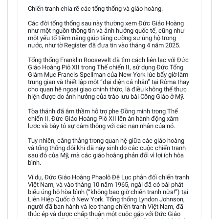
Chiến tranh chia rẽ các tổng thống và giáo hoàng.
Các đời tổng thống sau này thường xem Đức Giáo Hoàng
như một nguồn thông tin và ảnh hưởng quốc tế, cũng như
một yếu tố tiềm năng giúp tăng cường sự ủng hộ trong
nước, như tờ Register đã đưa tin vào tháng 4 năm 2025.
Tổng thống Franklin Roosevelt đã tìm cách liên lạc với Đức
Giáo Hoàng Piô XII trong Thế chiến II, sử dụng Đức Tổng
Giám Mục Francis Spellman của New York lúc bấy giờ làm
trung gian và thiết lập một “đại diện cá nhân” tại Rôma thay
cho quan hệ ngoại giao chính thức, là điều không thể thực
hiện được do ảnh hưởng của trào lưu bài Công Giáo ở Mỹ.
Tòa thánh đã âm thầm hỗ trợ phe Đồng minh trong Thế
chiến II. Đức Giáo Hoàng Piô XII lên án hành động xâm
lược và bày tỏ sự cảm thông với các nạn nhân của nó.
Tuy nhiên, căng thẳng trong quan hệ giữa các giáo hoàng
và tổng thống đôi khi đã nảy sinh do các cuộc chiến tranh
sau đó của Mỹ, mà các giáo hoàng phản đối vì lợi ích hòa
bình.
Ví dụ, Đức Giáo Hoàng Phaolô Đệ Lục phản đối chiến tranh
Việt Nam, và vào tháng 10 năm 1965, ngài đã có bài phát
biểu ủng hộ hòa bình (“không bao giờ chiến tranh nữa!”) tại
Liên Hiệp Quốc ở New York. Tổng thống Lyndon Johnson,
người đã ban hành và leo thang chiến tranh Việt Nam, đã
thúc ép và được chấp thuận một cuộc gặp với Đức Giáo