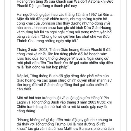
Hoàng trên tầng 35 của khách sạn Waldorf Astoria khi Đức
Phaolô Đệ Lục đang ở thành phố này.
Hai người cũng gặp nhau vào tháng 12 năm 1967 tại Rôma.
Mặc dù bất đồng về chiến tranh, nhưng những tuyên bố
công khai của Johnson cho thấy dường như họ đồng ý về
hòa bình. Johnson chưa bao giờ chỉ trích Đức Giáo Hoàng
và thường hết lời ca ngợi ngài, từng nói trong một tuyên bố
bằng văn bản: “Chúng tôi sẽ giữ liên lạc chặt chẽ với Đức
Thánh Cha trong những ngày sắp tới.”
Tháng 3 năm 2003, Thánh Giáo hoàng Gioan Phaolô II đã
công khai và nhiều lần lên tiếng phản đối kế hoạch xâm
lược Iraq của Tổng thống George W. Bush. Ngài cũng cử
một phái viên đến Tòa Bạch Ốc để gọi cuộc chiến sắp diễn
ra là “bất công và bất hợp pháp”.
Đáp lại, Tổng thống Bush đã gặp riêng đặc phái viên của
Giáo hoàng, và các quan chức chính quyền nhấn mạnh sự
tôn trọng đối với Giáo hoàng đồng thời gọi cuộc chiến là
cần thiết.
Một số bài báo tường thuật về cuộc gặp giữa Hồng Y Pio
Laghi và Tổng thống Bush vào tháng 3 năm 2003 trước khi
Chiến tranh Iraq lần thứ hai nổ ra mô tả cuộc gặp này là
căng thẳng.
“Nhưng không có gì đạt đến mức độ gay gắt như chúng ta
đã thấy với Tổng thống Trump. Đó là một đường lối rất
khác,” tác giả và nhà sử học Matthew Bunson, phó chủ tịch