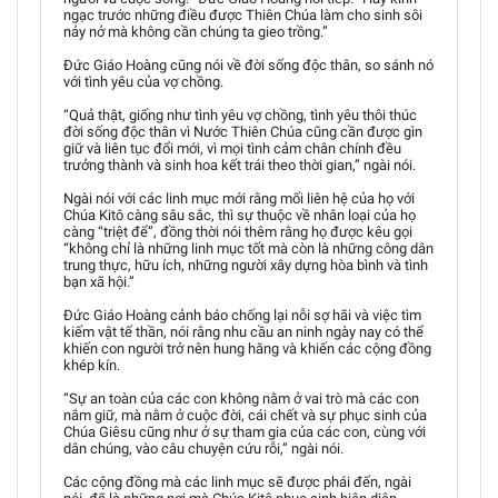
ngạc trước những điều được Thiên Chúa làm cho sinh sôi
nảy nở mà không cần chúng ta gieo trồng.”
Đức Giáo Hoàng cũng nói về đời sống độc thân, so sánh nó
với tình yêu của vợ chồng.
“Quả thật, giống như tình yêu vợ chồng, tình yêu thôi thúc
đời sống độc thân vì Nước Thiên Chúa cũng cần được gìn
giữ và liên tục đổi mới, vì mọi tình cảm chân chính đều
trưởng thành và sinh hoa kết trái theo thời gian,” ngài nói.
Ngài nói với các linh mục mới rằng mối liên hệ của họ với
Chúa Kitô càng sâu sắc, thì sự thuộc về nhân loại của họ
càng “triệt để”, đồng thời nói thêm rằng họ được kêu gọi
“không chỉ là những linh mục tốt mà còn là những công dân
trung thực, hữu ích, những người xây dựng hòa bình và tình
bạn xã hội.”
Đức Giáo Hoàng cảnh báo chống lại nỗi sợ hãi và việc tìm
kiếm vật tế thần, nói rằng nhu cầu an ninh ngày nay có thể
khiến con người trở nên hung hăng và khiến các cộng đồng
khép kín.
“Sự an toàn của các con không nằm ở vai trò mà các con
nắm giữ, mà nằm ở cuộc đời, cái chết và sự phục sinh của
Chúa Giêsu cũng như ở sự tham gia của các con, cùng với
dân chúng, vào câu chuyện cứu rỗi,” ngài nói.
Các cộng đồng mà các linh mục sẽ được phái đến, ngài