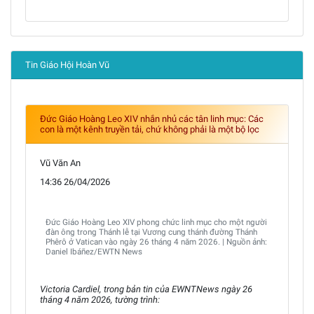
Tin Giáo Hội Hoàn Vũ
Đức Giáo Hoàng Leo XIV nhắn nhủ các tân linh mục: Các
con là một kênh truyền tải, chứ không phải là một bộ lọc
Vũ Văn An
14:36 26/04/2026
Đức Giáo Hoàng Leo XIV phong chức linh mục cho một người
đàn ông trong Thánh lễ tại Vương cung thánh đường Thánh
Phêrô ở Vatican vào ngày 26 tháng 4 năm 2026. | Nguồn ảnh:
Daniel Ibáñez/EWTN News
Victoria Cardiel, trong bản tin của EWNTNews ngày 26
tháng 4 năm 2026, tường trình: