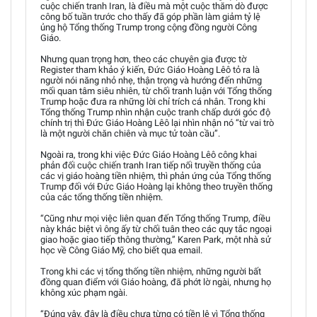
cuộc chiến tranh Iran, là điều mà một cuộc thăm dò được
công bố tuần trước cho thấy đã góp phần làm giảm tỷ lệ
ủng hộ Tổng thống Trump trong cộng đồng người Công
Giáo.
Nhưng quan trọng hơn, theo các chuyên gia được tờ
Register tham khảo ý kiến, Đức Giáo Hoàng Lêô tỏ ra là
người nói năng nhỏ nhẹ, thận trọng và hướng đến những
mối quan tâm siêu nhiên, từ chối tranh luận với Tổng thống
Trump hoặc đưa ra những lời chỉ trích cá nhân. Trong khi
Tổng thống Trump nhìn nhận cuộc tranh chấp dưới góc độ
chính trị thì Đức Giáo Hoàng Lêô lại nhìn nhận nó “từ vai trò
là một người chăn chiên và mục tử toàn cầu”.
Ngoài ra, trong khi việc Đức Giáo Hoàng Lêô công khai
phản đối cuộc chiến tranh Iran tiếp nối truyền thống của
các vị giáo hoàng tiền nhiệm, thì phản ứng của Tổng thống
Trump đối với Đức Giáo Hoàng lại không theo truyền thống
của các tổng thống tiền nhiệm.
“Cũng như mọi việc liên quan đến Tổng thống Trump, điều
này khác biệt vì ông ấy từ chối tuân theo các quy tắc ngoại
giao hoặc giao tiếp thông thường,” Karen Park, một nhà sử
học về Công Giáo Mỹ, cho biết qua email.
Trong khi các vị tổng thống tiền nhiệm, những người bất
đồng quan điểm với Giáo hoàng, đã phớt lờ ngài, nhưng họ
không xúc phạm ngài.
“Đúng vậy, đây là điều chưa từng có tiền lệ vì Tổng thống