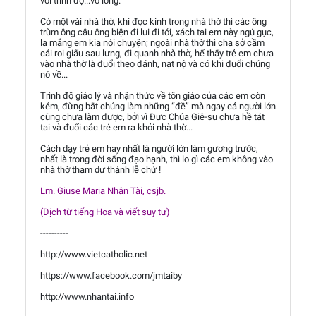
với trình độ...vỡ lòng.
Có một vài nhà thờ, khi đọc kinh trong nhà thờ thì các ông
trùm ông câu ông biện đi lui đi tới, xách tai em này ngủ gục,
la mắng em kia nói chuyện; ngoài nhà thờ thì cha sở cầm
cái roi giấu sau lưng, đi quanh nhà thờ, hể thấy trẻ em chưa
vào nhà thờ là đuổi theo đánh, nạt nộ và có khi đuổi chúng
nó về...
Trình độ giáo lý và nhận thức về tôn giáo của các em còn
kém, đừng bắt chúng làm những “đề” mà ngay cả người lớn
cũng chưa làm được, bởi vì Đưc Chúa Giê-su chưa hề tát
tai và đuổi các trẻ em ra khỏi nhà thờ...
Cách dạy trẻ em hay nhất là người lớn làm gương trước,
nhất là trong đời sống đạo hạnh, thì lo gì các em không vào
nhà thờ tham dự thánh lễ chứ !
Lm. Giuse Maria Nhân Tài, csjb.
(Dịch từ tiếng Hoa và viết suy tư)
----------
http://www.vietcatholic.net
https://www.facebook.com/jmtaiby
http://www.nhantai.info