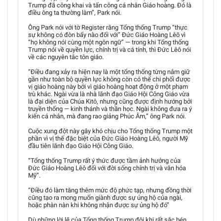
Trump đã công khai và tấn công cá nhân Giáo hoàng. Đó là
điều ông ta thường làm”, Park nói.
Ông Park nói với tờ Register rằng Tổng thống Trump “thực
sự không có đòn bẩy nào đối với” Đức Giáo Hoàng Lêô vì
“họ không nói cùng một ngôn ngữ” — trong khi Tổng thống
Trump nói về quyền lực, chính trị và cá tính, thì Đức Lêô nói
về các nguyên tắc tôn giáo.
“Điều đang xảy ra hiện nay là một tổng thống từng nắm giữ
gần như toàn bộ quyền lực không còn có thể chi phối được
vị giáo hoàng này bởi vì giáo hoàng hoạt động ở một phạm
trù khác. Ngài vừa là nhà lãnh đạo Giáo Hội Công Giáo vừa
là đại diện của Chúa Kitô, nhưng cũng được định hướng bởi
truyền thống — kinh thánh và thần học. Ngài không đưa ra ý
kiến cá nhân, mà đang rao giảng Phúc Âm,” ông Park nói.
Cuộc xung đột này gây khó chịu cho Tổng thống Trump một
phần vì vị thế đặc biệt của Đức Giáo Hoàng Lêô, người Mỹ
đầu tiên lãnh đạo Giáo Hội Công Giáo.
“Tổng thống Trump rất ý thức được tầm ảnh hưởng của
Đức Giáo Hoàng Lêô đối với đời sống chính trị và văn hóa
Mỹ”.
“Điều đó làm tăng thêm mức độ phức tạp, nhưng đồng thời
cũng tạo ra mong muốn giành được sự ủng hộ của ngài,
hoặc phàn nàn khi không nhận được sự ủng hộ đó”
Dù những lời lẽ của Tổng thống Trump đôi khi rất sắc bén,