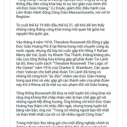
thống đầu tiên công khai bày tỏ sự tức giận của mình đối
với Đức Giáo Hoàng,” CJ Doyle, giám đốc điều hành của
Liên đoàn Hành động Công Giáo Massachusetts, nói với tờ
Register.
Từ cuối thế kỷ 19 đến đầu thế kỷ 21, rất khó để tìm thấy
những căng thẳng công khai trong mối quan hệ giữa hai
nguyên thủ quốc gia.
Vào tháng 4 năm 1910, Theodore Roosevelt đã đồng ý gặp
Đức Giáo Hoàng Piô X tại Rôma trong một chuyến công du
nước ngoài, nhưng đã hủy bỏ cuộc gặp khi Hồng Y Rafael
Merry del Val, Quốc Vụ Khanh Tòa Thánh, khăng khăng yêu
cầu cựu tổng thống hứa không gặp gỡ phái đoàn Tin Lành
tại đó, theo cuốn sách “Theodore Roosevelt: The Logic of
His Career” năm 1916 của Charles G. Washburn. Các quan
chức Vatican cho biết phái đoàn Tin Lành đã từng có
những lời công kích “ác độc” nhằm vào Đức Giáo Hoàng
trong quá khứ và việc gặp gỡ các thành viên của phái đoàn
này khi ở Rôma sẽ là một sự xúc phạm đối với Giáo hoàng.
Tổng thống Roosevelt đã đưa ra một tuyên bố công khai nói
rằng ông không thể chấp nhận việc bị hạn chế gặp gỡ với
những người Mỹ đồng hương. Ông không chỉ trích Đức Giáo
Hoàng hay thậm chí nhắc đến ngài, nhưng trong tuyên bố
bằng văn bản, ông nói: “Trong số những người bạn tốt nhất
và thân thiết nhất của tôi có rất nhiều người Công Giáo.”
Trong một bức thư riêng gửi cho một đồng nghiệp chính trị