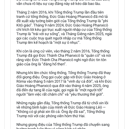
vẫn chưa rõ liệu sự cay đắng này sẽ kéo dài bao lâu.
Tháng 2 năm 2016, khi Tổng thống Trump lần đầu tiên
tranh cử tổng thống, Đức Giáo Hoàng Phanxicô đã mô tả
đề xuất xây tường biên giới của Tổng thống Trump là “phi
Kitô giáo”. Tháng 9 năm 2024, Đức Giáo Hoàng Phanxicô
chỉ trích lời kêu gọi trục xuất người nhập cư của Tổng thống
Trump là “trái với sự sống”, và Tháng Giêng năm 2025, ngài
gọi các cuộc truy quét người nhập cư mà Tổng thống
Trump lên kế hoạch là “một sự ô nhục”.
Khi còn là ứng cử viên, vào tháng 2 năm 2016, Tổng thống
Trump đã gọi Đức Thánh Cha Phanxicô là “quân cờ” và nói
rằng việc Đức Thánh Cha Phanxicô nghi ngờ đức tin tôn
giáo của ông là “đáng hổ thẹn”.
Nhưng khi lên chức tổng thống, Tổng thống Trump đã thay
đổi giọng điệu. Ông gọi cuộc gặp với Đức Giáo Hoàng ở
Rôma vào tháng 5 năm 2017 là “vinh dự cả đời”, và khi Đức
Giáo Hoàng Phanxicô qua đời vào tháng 4 năm 2025, ông
đã đến dự tang lễ của ngài, gọi ngài là “một người tốt”
người “làm việc rất chăm chỉ” và “yêu thương thế giới”.
Những ngày gần đây, Tổng thống Trump đã từ chối xin lỗi
về những bình luận của mình về Đức Giáo Hoàng Lêô —
“Không có gì phải xin lỗi cả. Ông ấy đã sai”, Tổng thống
Trump nói với các phóng viên hôm thứ Hai.
Nhưng giọng điệu của Tổng thống Trump đã chuyển sang
hướng tranh luận thay vì công kích cá nhân.