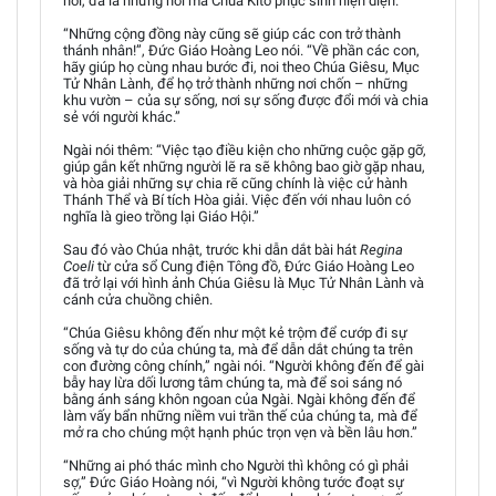
nói, đã là những nơi mà Chúa Kitô phục sinh hiện diện.
“Những cộng đồng này cũng sẽ giúp các con trở thành
thánh nhân!”, Đức Giáo Hoàng Leo nói. “Về phần các con,
hãy giúp họ cùng nhau bước đi, noi theo Chúa Giêsu, Mục
Tử Nhân Lành, để họ trở thành những nơi chốn – những
khu vườn – của sự sống, nơi sự sống được đổi mới và chia
sẻ với người khác.”
Ngài nói thêm: “Việc tạo điều kiện cho những cuộc gặp gỡ,
giúp gắn kết những người lẽ ra sẽ không bao giờ gặp nhau,
và hòa giải những sự chia rẽ cũng chính là việc cử hành
Thánh Thể và Bí tích Hòa giải. Việc đến với nhau luôn có
nghĩa là gieo trồng lại Giáo Hội.”
Sau đó vào Chúa nhật, trước khi dẫn dắt bài hát
Regina
Coeli
từ cửa sổ Cung điện Tông đồ, Đức Giáo Hoàng Leo
đã trở lại với hình ảnh Chúa Giêsu là Mục Tử Nhân Lành và
cánh cửa chuồng chiên.
“Chúa Giêsu không đến như một kẻ trộm để cướp đi sự
sống và tự do của chúng ta, mà để dẫn dắt chúng ta trên
con đường công chính,” ngài nói. “Người không đến để gài
bẫy hay lừa dối lương tâm chúng ta, mà để soi sáng nó
bằng ánh sáng khôn ngoan của Ngài. Ngài không đến để
làm vấy bẩn những niềm vui trần thế của chúng ta, mà để
mở ra cho chúng một hạnh phúc trọn vẹn và bền lâu hơn.”
“Những ai phó thác mình cho Người thì không có gì phải
sợ,” Đức Giáo Hoàng nói, “vì Người không tước đoạt sự