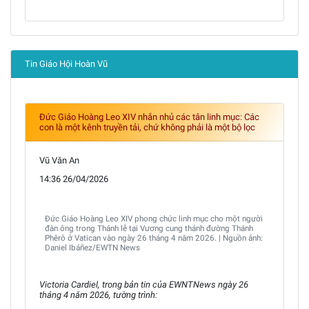
Tin Giáo Hội Hoàn Vũ
Đức Giáo Hoàng Leo XIV nhắn nhủ các tân linh mục: Các
con là một kênh truyền tải, chứ không phải là một bộ lọc
Vũ Văn An
14:36 26/04/2026
Đức Giáo Hoàng Leo XIV phong chức linh mục cho một người
đàn ông trong Thánh lễ tại Vương cung thánh đường Thánh
Phêrô ở Vatican vào ngày 26 tháng 4 năm 2026. | Nguồn ảnh:
Daniel Ibáñez/EWTN News
Victoria Cardiel, trong bản tin của EWNTNews ngày 26
tháng 4 năm 2026, tường trình: