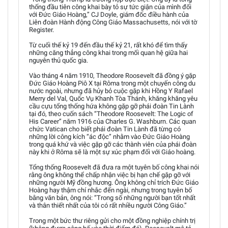
thống đầu tiên công khai bày tỏ sự tức giận của mình đối
với Đức Giáo Hoàng,” CJ Doyle, giám đốc điều hành của
Liên đoàn Hành động Công Giáo Massachusetts, nói với tờ
Register.
Từ cuối thế kỷ 19 đến đầu thế kỷ 21, rất khó để tìm thấy
những căng thẳng công khai trong mối quan hệ giữa hai
nguyên thủ quốc gia.
Vào tháng 4 năm 1910, Theodore Roosevelt đã đồng ý gặp
Đức Giáo Hoàng Piô X tại Rôma trong một chuyến công du
nước ngoài, nhưng đã hủy bỏ cuộc gặp khi Hồng Y Rafael
Merry del Val, Quốc Vụ Khanh Tòa Thánh, khăng khăng yêu
cầu cựu tổng thống hứa không gặp gỡ phái đoàn Tin Lành
tại đó, theo cuốn sách “Theodore Roosevelt: The Logic of
His Career” năm 1916 của Charles G. Washburn. Các quan
chức Vatican cho biết phái đoàn Tin Lành đã từng có
những lời công kích “ác độc” nhằm vào Đức Giáo Hoàng
trong quá khứ và việc gặp gỡ các thành viên của phái đoàn
này khi ở Rôma sẽ là một sự xúc phạm đối với Giáo hoàng.
Tổng thống Roosevelt đã đưa ra một tuyên bố công khai nói
rằng ông không thể chấp nhận việc bị hạn chế gặp gỡ với
những người Mỹ đồng hương. Ông không chỉ trích Đức Giáo
Hoàng hay thậm chí nhắc đến ngài, nhưng trong tuyên bố
bằng văn bản, ông nói: “Trong số những người bạn tốt nhất
và thân thiết nhất của tôi có rất nhiều người Công Giáo.”
Trong một bức thư riêng gửi cho một đồng nghiệp chính trị