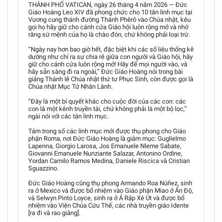
THÀNH PHỐ VATICAN, ngày 26 tháng 4 năm 2026 — Đức
Giáo Hoàng Leo XIV đã phong chức cho 10 tân linh mục tại
Vương cung thánh đường Thánh Phêrô vào Chúa nhật, kêu
gọi họ hãy giữ cho cánh cửa Giáo hội luôn rộng mở và nhớ
rằng sứ mệnh của họ là chào đón, chứ không phải loại trừ.
“Ngày nay hơn bao giờ hết, đặc biệt khi các số liệu thống kê
dường như chỉ ra sự chia rẽ giữa con người và Giáo hội, hãy
giữ cho cánh cửa luôn rộng mở! Hãy để mọi người vào, và
hãy sẵn sàng đi ra ngoài,” Đức Giáo Hoàng nói trong bài
giảng Thánh lễ Chúa nhật thứ tư Phục Sinh, còn được gọi là
Chúa nhật Mục Tử Nhân Lành.
“Đây là một bí quyết khác cho cuộc đời của các con: các
con là một kênh truyền tải, chứ không phải là một bộ lọc,”
ngài nói với các tân linh mục.
Tám trong số các linh mục mới được thụ phong cho Giáo
phận Roma, nơi Đức Giáo Hoàng là giám mục: Guglielmo
Lapenna, Giorgio Larosa, Jos Emanuele Nleme Sabate,
Giovanni Emanuele Nunziante Salazar, Antonino Ordine,
Yordan Camilo Ramos Medina, Daniele Riscica và Cristian
Sguazzino.
Đức Giáo Hoàng cũng thụ phong Armando Roa Núñez, sinh
ra ở Mexico và được bổ nhiệm vào Giáo phận Miao ở Ấn Độ,
và Selwyn Pinto Loyce, sinh ra ở Ả Rập Xê Út và được bổ
nhiệm vào Viện Chúa Cứu Thế, các nhà truyền giáo Idente
[ra đi và rao giảng].