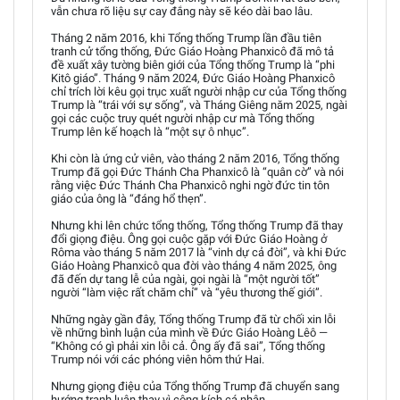
vẫn chưa rõ liệu sự cay đắng này sẽ kéo dài bao lâu.
Tháng 2 năm 2016, khi Tổng thống Trump lần đầu tiên
tranh cử tổng thống, Đức Giáo Hoàng Phanxicô đã mô tả
đề xuất xây tường biên giới của Tổng thống Trump là “phi
Kitô giáo”. Tháng 9 năm 2024, Đức Giáo Hoàng Phanxicô
chỉ trích lời kêu gọi trục xuất người nhập cư của Tổng thống
Trump là “trái với sự sống”, và Tháng Giêng năm 2025, ngài
gọi các cuộc truy quét người nhập cư mà Tổng thống
Trump lên kế hoạch là “một sự ô nhục”.
Khi còn là ứng cử viên, vào tháng 2 năm 2016, Tổng thống
Trump đã gọi Đức Thánh Cha Phanxicô là “quân cờ” và nói
rằng việc Đức Thánh Cha Phanxicô nghi ngờ đức tin tôn
giáo của ông là “đáng hổ thẹn”.
Nhưng khi lên chức tổng thống, Tổng thống Trump đã thay
đổi giọng điệu. Ông gọi cuộc gặp với Đức Giáo Hoàng ở
Rôma vào tháng 5 năm 2017 là “vinh dự cả đời”, và khi Đức
Giáo Hoàng Phanxicô qua đời vào tháng 4 năm 2025, ông
đã đến dự tang lễ của ngài, gọi ngài là “một người tốt”
người “làm việc rất chăm chỉ” và “yêu thương thế giới”.
Những ngày gần đây, Tổng thống Trump đã từ chối xin lỗi
về những bình luận của mình về Đức Giáo Hoàng Lêô —
“Không có gì phải xin lỗi cả. Ông ấy đã sai”, Tổng thống
Trump nói với các phóng viên hôm thứ Hai.
Nhưng giọng điệu của Tổng thống Trump đã chuyển sang
hướng tranh luận thay vì công kích cá nhân.