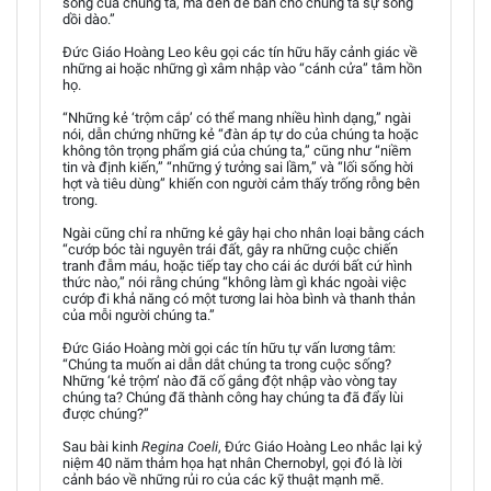
sống của chúng ta, mà đến để ban cho chúng ta sự sống
dồi dào.”
Đức Giáo Hoàng Leo kêu gọi các tín hữu hãy cảnh giác về
những ai hoặc những gì xâm nhập vào “cánh cửa” tâm hồn
họ.
“Những kẻ ‘trộm cắp’ có thể mang nhiều hình dạng,” ngài
nói, dẫn chứng những kẻ “đàn áp tự do của chúng ta hoặc
không tôn trọng phẩm giá của chúng ta,” cũng như “niềm
tin và định kiến,” “những ý tưởng sai lầm,” và “lối sống hời
hợt và tiêu dùng” khiến con người cảm thấy trống rỗng bên
trong.
Ngài cũng chỉ ra những kẻ gây hại cho nhân loại bằng cách
“cướp bóc tài nguyên trái đất, gây ra những cuộc chiến
tranh đẫm máu, hoặc tiếp tay cho cái ác dưới bất cứ hình
thức nào,” nói rằng chúng “không làm gì khác ngoài việc
cướp đi khả năng có một tương lai hòa bình và thanh thản
của mỗi người chúng ta.”
Đức Giáo Hoàng mời gọi các tín hữu tự vấn lương tâm:
“Chúng ta muốn ai dẫn dắt chúng ta trong cuộc sống?
Những ‘kẻ trộm’ nào đã cố gắng đột nhập vào vòng tay
chúng ta? Chúng đã thành công hay chúng ta đã đẩy lùi
được chúng?”
Sau bài kinh
Regina Coeli
, Đức Giáo Hoàng Leo nhắc lại kỷ
niệm 40 năm thảm họa hạt nhân Chernobyl, gọi đó là lời
cảnh báo về những rủi ro của các kỹ thuật mạnh mẽ.