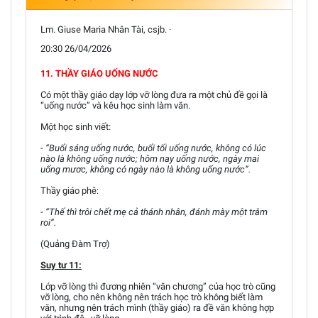
Lm. Giuse Maria Nhân Tài, csjb. ·
20:30 26/04/2026
11. THẦY GIÁO UỐNG NƯỚC
Có một thầy giáo dạy lớp vỡ lòng đưa ra một chủ đề gọi là
“uống nước” và kêu học sinh làm văn.
Một học sinh viết:
- “Buổi sáng uống nước, buổi tối uống nước, không có lúc
nào là không uống nước; hôm nay uống nước, ngày mai
uống mươc, không có ngày nào là không uống nước”.
Thầy giáo phê:
- “Thế thì trôi chết mẹ cả thánh nhân, đánh mày một trăm
roi”.
(Quảng Đàm Trợ)
Suy tư 11:
Lớp vỡ lòng thì đương nhiên “văn chương” của học trò cũng
vỡ lòng, cho nên không nên trách học trò không biết làm
văn, nhưng nên trách mình (thầy giáo) ra đề văn không hợp