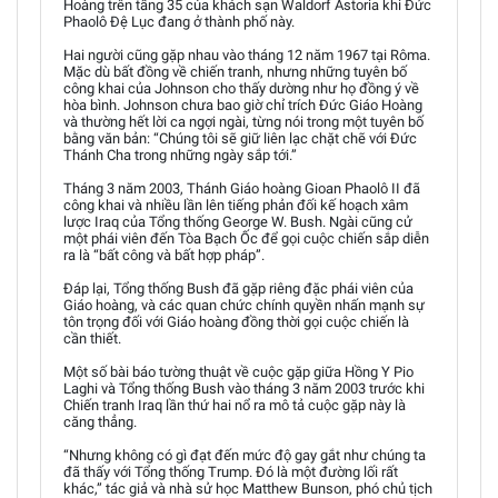
Hoàng trên tầng 35 của khách sạn Waldorf Astoria khi Đức
Phaolô Đệ Lục đang ở thành phố này.
Hai người cũng gặp nhau vào tháng 12 năm 1967 tại Rôma.
Mặc dù bất đồng về chiến tranh, nhưng những tuyên bố
công khai của Johnson cho thấy dường như họ đồng ý về
hòa bình. Johnson chưa bao giờ chỉ trích Đức Giáo Hoàng
và thường hết lời ca ngợi ngài, từng nói trong một tuyên bố
bằng văn bản: “Chúng tôi sẽ giữ liên lạc chặt chẽ với Đức
Thánh Cha trong những ngày sắp tới.”
Tháng 3 năm 2003, Thánh Giáo hoàng Gioan Phaolô II đã
công khai và nhiều lần lên tiếng phản đối kế hoạch xâm
lược Iraq của Tổng thống George W. Bush. Ngài cũng cử
một phái viên đến Tòa Bạch Ốc để gọi cuộc chiến sắp diễn
ra là “bất công và bất hợp pháp”.
Đáp lại, Tổng thống Bush đã gặp riêng đặc phái viên của
Giáo hoàng, và các quan chức chính quyền nhấn mạnh sự
tôn trọng đối với Giáo hoàng đồng thời gọi cuộc chiến là
cần thiết.
Một số bài báo tường thuật về cuộc gặp giữa Hồng Y Pio
Laghi và Tổng thống Bush vào tháng 3 năm 2003 trước khi
Chiến tranh Iraq lần thứ hai nổ ra mô tả cuộc gặp này là
căng thẳng.
“Nhưng không có gì đạt đến mức độ gay gắt như chúng ta
đã thấy với Tổng thống Trump. Đó là một đường lối rất
khác,” tác giả và nhà sử học Matthew Bunson, phó chủ tịch