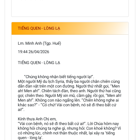
TIẾNG QUEN - LÒNG LẠ
Lm. Minh Anh (Tgp. Huế)
19:44 26/04/2026
TIẾNG QUEN - LÒNG LẠ
“Chúng không nhận biết tiếng người lạ!”.
Một người Mỹ du lịch Syria, thấy ba người chăn chiên cùng
dẫn đàn vật trên một con đường. Người thứ nhất gọi, “Men
ah! Men ah!”. Chiên tách đàn, theo anh. Người thứ hai cũng
gọi; chiên theo. Người Mỹ xin mũ, cầm gậy, rồi gọi, “Men ah!
Men ah!”. Không con nào ngẩng lên. “Chiên không nghe ai
khác sao?” - “Có chứ! Vài con bệnh, nó sẽ đi theo bất cứ
ai!”.
Kính thưa Anh Chị em,
“Vài con bệnh, nó sẽ đi theo bất cứ ai!”. Lời Chúa hôm nay
không hỏi chúng ta nghe gì, nhưng hỏi: Con khoẻ không? Vì
có những lúc, chính nơi thân thuộc nhất, lại xảy ra ‘tiếng
quen - lòng lạ’.