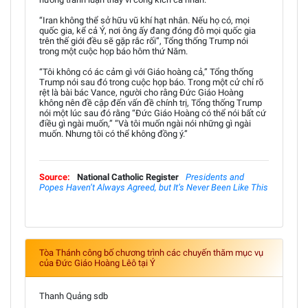
“Iran không thể sở hữu vũ khí hạt nhân. Nếu họ có, mọi
quốc gia, kể cả Ý, nơi ông ấy đang đóng đô mọi quốc gia
trên thế giới đều sẽ gặp rắc rối”, Tổng thống Trump nói
trong một cuộc họp báo hôm thứ Năm.
“Tôi không có ác cảm gì với Giáo hoàng cả,” Tổng thống
Trump nói sau đó trong cuộc họp báo. Trong một cử chỉ rõ
rệt là bài bác Vance, người cho rằng Đức Giáo Hoàng
không nên đề cập đến vấn đề chính trị, Tổng thống Trump
nói một lúc sau đó rằng “Đức Giáo Hoàng có thể nói bất cứ
điều gì ngài muốn,” “Và tôi muốn ngài nói những gì ngài
muốn. Nhưng tôi có thể không đồng ý.”
Source:
National Catholic Register
Presidents and
Popes Haven’t Always Agreed, but It’s Never Been Like This
Tòa Thánh công bố chương trình các chuyến thăm mục vụ
của Đức Giáo Hoàng Lêô tại Ý
Thanh Quảng sdb