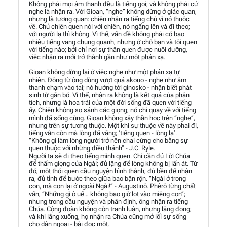
Không phải mọi âm thanh đều là tiếng gọi; và không phải cứ
nghe là nhận ra. Với Gioan, “nghe” không dừng ở giác quan,
nhưng là tương quan: chiên nhận ra tiếng chủ vì nó thuộc
về. Chủ chiên quen nói với chiên, nó ngẩng lên và đi theo;
với người lạ thì không. Vì thế, vấn đề không phải có bao
nhiêu tiếng vang chung quanh, nhưng ở chỗ bạn và tôi quen
với tiếng nào; bởi chỉ nơi sự thân quen được nuôi dưỡng,
việc nhận ra mới trở thành gần như một phản xạ.
Gioan không dừng lại ở việc nghe như một phản xạ tự
nhiên. Động từ ông dùng vượt quá akouo - nghe như âm
thanh chạm vào tai; nó hướng tới ginosko - nhận biết phát
sinh từ gắn bó. Vì thế, nhận ra không là kết quả của phân
tích, nhưng là hoa trái của một đời sống đã quen với tiếng
ấy. Chiên không so sánh các giọng; nó chỉ quay về với tiếng
mình đã sống cùng. Gioan không xây thần học trên “nghe”,
nhưng trên sự tương thuộc. Một khi sự thuộc về này phai đi,
tiếng vẫn còn mà lòng đã vắng; ‘tiếng quen - lòng lạ’.
“Không gì làm lòng người trở nên chai cứng cho bằng sự
quen thuộc với những điều thánh” - J.C. Ryle.
Người ta sẽ đi theo tiếng mình quen. Chỉ cần đủ Lời Chúa
để thấm giọng của Ngài; đủ lặng để lòng không bị lấn át. Từ
đó, một thói quen cầu nguyện hình thành, đủ bền để nhận
ra, đủ tỉnh để bước theo giữa bao bận rộn. “Ngài ở trong
con, mà con lại ở ngoài Ngài!” - Augustinô. Phêrô từng chất
vấn, “Những gì ô uế… không bao giờ lọt vào miệng con”;
nhưng trong cầu nguyện và phân định, ông nhận ra tiếng
Chúa. Cộng đoàn không còn tranh luận, nhưng lắng đọng;
và khi lắng xuống, họ nhận ra Chúa cũng mở lối sự sống
cho dân ngoại - bài đọc một.