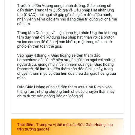
Trước khi đến Vương cung thánh đường, Giáo hoàng sẽ
đến thăm Trung tâm Quốc gia về Liệu pháp Hạt nhân Ung
thư (CNAO), nơi ngài sẽ gặp gỡ các giám đốc điều hành,
nhân viên y tế và các em nhỏ đang điều trị cùng với cha mẹ
các em.
Trung tâm Quốc gia về Liệu pháp Hạt nhân Ung thư là trung
tâm duy nhất ở Ý xử dụng liệu pháp hạt nhân với cả proton
và ion carbon để điều trị các khối u, một trong sáu cơ sở
phổ biến trên toàn thế giới.
Vào ngày 4 tháng 7, Giáo hoàng sẽ đến thăm đảo
Lampedusa của Ý, thể hiện sự gần gũi của ngài với những
người di cư, giống như vị tiền nhiệm của ngài, Giáo hoàng
Phanxicô, đã làm khi đến thăm hòn đảo Sicilia này, trong
chuyến thăm mục vụ đầu tiên của triều đại giáo hoàng của
mình.
Đức Giáo Hoàng cũng sẽ đến thăm Assisi và Rimini vào
tháng Tám, nhưng chương trình cho các chuyến thăm này
chưa được Văn phòng Báo chí công bố.
Thời điểm, Trump và vị thế mới của Đức Giáo Hoàng Leo
trên trường quốc tế