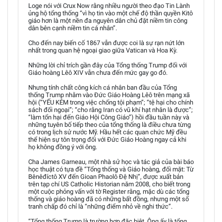
Loge nói với Crux Now rằng nhiều người theo đạo Tin Lành
ủng hộ tổng thống “vì họ tin vào một chế độ thần quyền Kitô
giáo hơn là một nền đa nguyên dân chủ đặt niềm tin công
dân bên cạnh niềm tin cá nhân”.
Cho đến nay biến cố 1867 vẫn được coi là sự rạn nứt lớn
nhất trong quan hệ ngoại giao giữa Vatican và Hoa Kỳ.
Những lời chỉ trích gần đây của Tổng thống Trump đối với
Giáo hoàng Lêô XIV vẫn chưa đến mức gay go đó.
Nhưng tính chất công kích cá nhân ban đầu của Tổng
thống Trump nhằm vào Đức Giáo Hoàng Lêô trên mạng xã
hội (“YẾU KÉM trong việc chống tội phạm”; “tệ hại cho chính
sách đối ngoại”; “cho rằng Iran có vũ khí hạt nhân là được”;
“làm tổn hại đến Giáo Hội Công Giáo”) hồi đầu tuần này và
những tuyên bố tiếp theo của tổng thống là điều chưa từng
có trong lịch sử nước Mỹ. Hầu hết các quan chức Mỹ đều
thể hiện sự tôn trọng đối với Đức Giáo Hoàng ngay cả khi
họ không đồng ý với ông.
Cha James Garneau, một nhà sử học và tác giả của bài báo
học thuật có tựa đề “Tổng thống và Giáo hoàng, đối mặt: Từ
Bênêđíctô XV đến Gioan Phaolô Đệ Nhị”, được xuất bản
trên tạp chí US Catholic Historian năm 2008, cho biết trong
một cuộc phỏng vấn với tờ Register rằng, mặc dù các tổng
thống và giáo hoàng đã có những bất đồng, nhưng một số
tranh chấp đó chỉ là “những điểm nhỏ về nghi thức”.
“Tổng thống Trump là trường hợp đặc biệt. Ông ấy là tổng