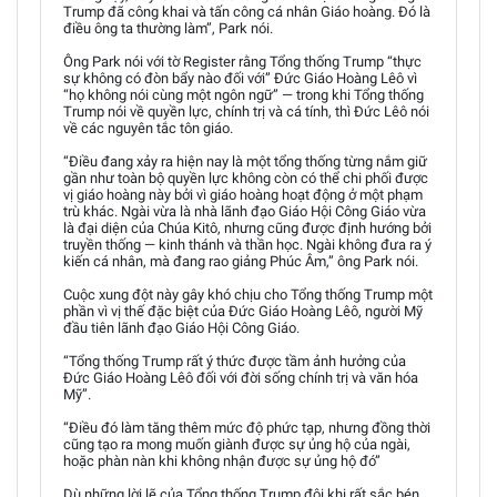
Trump đã công khai và tấn công cá nhân Giáo hoàng. Đó là
điều ông ta thường làm”, Park nói.
Ông Park nói với tờ Register rằng Tổng thống Trump “thực
sự không có đòn bẩy nào đối với” Đức Giáo Hoàng Lêô vì
“họ không nói cùng một ngôn ngữ” — trong khi Tổng thống
Trump nói về quyền lực, chính trị và cá tính, thì Đức Lêô nói
về các nguyên tắc tôn giáo.
“Điều đang xảy ra hiện nay là một tổng thống từng nắm giữ
gần như toàn bộ quyền lực không còn có thể chi phối được
vị giáo hoàng này bởi vì giáo hoàng hoạt động ở một phạm
trù khác. Ngài vừa là nhà lãnh đạo Giáo Hội Công Giáo vừa
là đại diện của Chúa Kitô, nhưng cũng được định hướng bởi
truyền thống — kinh thánh và thần học. Ngài không đưa ra ý
kiến cá nhân, mà đang rao giảng Phúc Âm,” ông Park nói.
Cuộc xung đột này gây khó chịu cho Tổng thống Trump một
phần vì vị thế đặc biệt của Đức Giáo Hoàng Lêô, người Mỹ
đầu tiên lãnh đạo Giáo Hội Công Giáo.
“Tổng thống Trump rất ý thức được tầm ảnh hưởng của
Đức Giáo Hoàng Lêô đối với đời sống chính trị và văn hóa
Mỹ”.
“Điều đó làm tăng thêm mức độ phức tạp, nhưng đồng thời
cũng tạo ra mong muốn giành được sự ủng hộ của ngài,
hoặc phàn nàn khi không nhận được sự ủng hộ đó”
Dù những lời lẽ của Tổng thống Trump đôi khi rất sắc bén,