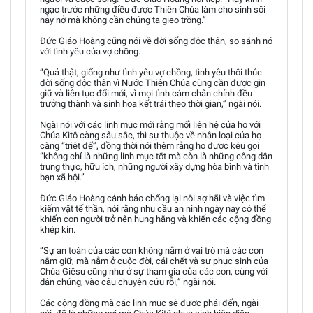
ngạc trước những điều được Thiên Chúa làm cho sinh sôi
nảy nở mà không cần chúng ta gieo trồng.”
Đức Giáo Hoàng cũng nói về đời sống độc thân, so sánh nó
với tình yêu của vợ chồng.
“Quả thật, giống như tình yêu vợ chồng, tình yêu thôi thúc
đời sống độc thân vì Nước Thiên Chúa cũng cần được gìn
giữ và liên tục đổi mới, vì mọi tình cảm chân chính đều
trưởng thành và sinh hoa kết trái theo thời gian,” ngài nói.
Ngài nói với các linh mục mới rằng mối liên hệ của họ với
Chúa Kitô càng sâu sắc, thì sự thuộc về nhân loại của họ
càng “triệt để”, đồng thời nói thêm rằng họ được kêu gọi
“không chỉ là những linh mục tốt mà còn là những công dân
trung thực, hữu ích, những người xây dựng hòa bình và tình
bạn xã hội.”
Đức Giáo Hoàng cảnh báo chống lại nỗi sợ hãi và việc tìm
kiếm vật tế thần, nói rằng nhu cầu an ninh ngày nay có thể
khiến con người trở nên hung hăng và khiến các cộng đồng
khép kín.
“Sự an toàn của các con không nằm ở vai trò mà các con
nắm giữ, mà nằm ở cuộc đời, cái chết và sự phục sinh của
Chúa Giêsu cũng như ở sự tham gia của các con, cùng với
dân chúng, vào câu chuyện cứu rỗi,” ngài nói.
Các cộng đồng mà các linh mục sẽ được phái đến, ngài