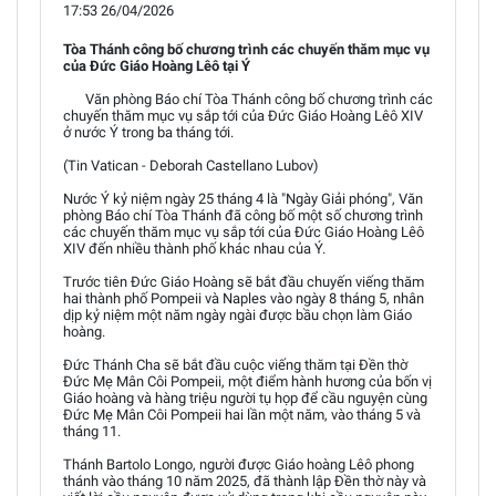
17:53 26/04/2026
Tòa Thánh công bố chương trình các chuyến thăm mục vụ
của Đức Giáo Hoàng Lêô tại Ý
Văn phòng Báo chí Tòa Thánh công bố chương trình các
chuyến thăm mục vụ sắp tới của Đức Giáo Hoàng Lêô XIV
ở nước Ý trong ba tháng tới.
(Tin Vatican - Deborah Castellano Lubov)
Nước Ý kỷ niệm ngày 25 tháng 4 là "Ngày Giải phóng", Văn
phòng Báo chí Tòa Thánh đã công bố một số chương trình
các chuyến thăm mục vụ sắp tới của Đức Giáo Hoàng Lêô
XIV đến nhiều thành phố khác nhau của Ý.
Trước tiên Đức Giáo Hoàng sẽ bắt đầu chuyến viếng thăm
hai thành phố Pompeii và Naples vào ngày 8 tháng 5, nhân
dịp kỷ niệm một năm ngày ngài được bầu chọn làm Giáo
hoàng.
Đức Thánh Cha sẽ bắt đầu cuộc viếng thăm tại Đền thờ
Đức Mẹ Mân Côi Pompeii, một điểm hành hương của bốn vị
Giáo hoàng và hàng triệu người tụ họp để cầu nguyện cùng
Đức Mẹ Mân Côi Pompeii hai lần một năm, vào tháng 5 và
tháng 11.
Thánh Bartolo Longo, người được Giáo hoàng Lêô phong
thánh vào tháng 10 năm 2025, đã thành lập Đền thờ này và