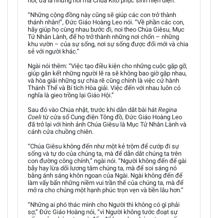
nói, đã là những nơi mà Chúa Kitô phục sinh hiện diện.
“Những cộng đồng này cũng sẽ giúp các con trở thành
thánh nhân!”, Đức Giáo Hoàng Leo nói. “Về phần các con,
hãy giúp họ cùng nhau bước đi, noi theo Chúa Giêsu, Mục
Tử Nhân Lành, để họ trở thành những nơi chốn – những
khu vườn – của sự sống, nơi sự sống được đổi mới và chia
sẻ với người khác.”
Ngài nói thêm: “Việc tạo điều kiện cho những cuộc gặp gỡ,
giúp gắn kết những người lẽ ra sẽ không bao giờ gặp nhau,
và hòa giải những sự chia rẽ cũng chính là việc cử hành
Thánh Thể và Bí tích Hòa giải. Việc đến với nhau luôn có
nghĩa là gieo trồng lại Giáo Hội.”
Sau đó vào Chúa nhật, trước khi dẫn dắt bài hát
Regina
Coeli
từ cửa sổ Cung điện Tông đồ, Đức Giáo Hoàng Leo
đã trở lại với hình ảnh Chúa Giêsu là Mục Tử Nhân Lành và
cánh cửa chuồng chiên.
“Chúa Giêsu không đến như một kẻ trộm để cướp đi sự
sống và tự do của chúng ta, mà để dẫn dắt chúng ta trên
con đường công chính,” ngài nói. “Người không đến để gài
bẫy hay lừa dối lương tâm chúng ta, mà để soi sáng nó
bằng ánh sáng khôn ngoan của Ngài. Ngài không đến để
làm vấy bẩn những niềm vui trần thế của chúng ta, mà để
mở ra cho chúng một hạnh phúc trọn vẹn và bền lâu hơn.”
“Những ai phó thác mình cho Người thì không có gì phải
sợ,” Đức Giáo Hoàng nói, “vì Người không tước đoạt sự