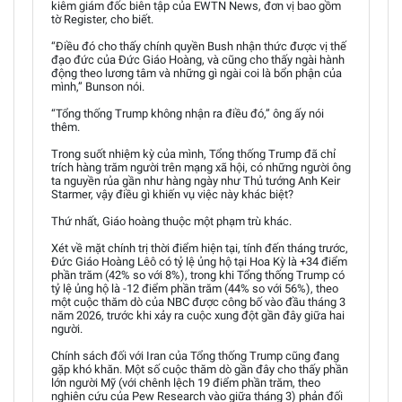
kiêm giám đốc biên tập của EWTN News, đơn vị bao gồm
tờ Register, cho biết.
“Điều đó cho thấy chính quyền Bush nhận thức được vị thế
đạo đức của Đức Giáo Hoàng, và cũng cho thấy ngài hành
động theo lương tâm và những gì ngài coi là bổn phận của
mình,” Bunson nói.
“Tổng thống Trump không nhận ra điều đó,” ông ấy nói
thêm.
Trong suốt nhiệm kỳ của mình, Tổng thống Trump đã chỉ
trích hàng trăm người trên mạng xã hội, có những người ông
ta nguyền rủa gần như hàng ngày như Thủ tướng Anh Keir
Starmer, vậy điều gì khiến vụ việc này khác biệt?
Thứ nhất, Giáo hoàng thuộc một phạm trù khác.
Xét về mặt chính trị thời điểm hiện tại, tính đến tháng trước,
Đức Giáo Hoàng Lêô có tỷ lệ ủng hộ tại Hoa Kỳ là +34 điểm
phần trăm (42% so với 8%), trong khi Tổng thống Trump có
tỷ lệ ủng hộ là -12 điểm phần trăm (44% so với 56%), theo
một cuộc thăm dò của NBC được công bố vào đầu tháng 3
năm 2026, trước khi xảy ra cuộc xung đột gần đây giữa hai
người.
Chính sách đối với Iran của Tổng thống Trump cũng đang
gặp khó khăn. Một số cuộc thăm dò gần đây cho thấy phần
lớn người Mỹ (với chênh lệch 19 điểm phần trăm, theo
nghiên cứu của Pew Research vào giữa tháng 3) phản đối