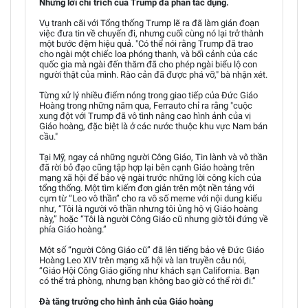
Những lời chỉ trích của Trump đã phản tác dụng.
Vụ tranh cãi với Tổng thống Trump lẽ ra đã làm gián đoạn
việc đưa tin về chuyến đi, nhưng cuối cùng nó lại trở thành
một bước đệm hiệu quả. "Có thể nói rằng Trump đã trao
cho ngài một chiếc loa phóng thanh, và bối cảnh của các
quốc gia mà ngài đến thăm đã cho phép ngài biểu lộ con
người thật của mình. Rào cản đã được phá vỡ," bà nhận xét.
Từng xử lý nhiều điểm nóng trong giao tiếp của Đức Giáo
Hoàng trong những năm qua, Ferrauto chỉ ra rằng "cuộc
xung đột với Trump đã vô tình nâng cao hình ảnh của vị
Giáo hoàng, đặc biệt là ở các nước thuộc khu vực Nam bán
cầu."
Tại Mỹ, ngay cả những người Công Giáo, Tin lành và vô thần
đã rời bỏ đạo cũng tập hợp lại bên cạnh Giáo hoàng trên
mạng xã hội để bảo vệ ngài trước những lời công kích của
tổng thống. Một tìm kiếm đơn giản trên một nền tảng với
cụm từ “Leo vô thần” cho ra vô số meme với nội dung kiểu
như, “Tôi là người vô thần nhưng tôi ủng hộ vị Giáo hoàng
này,” hoặc “Tôi là người Công Giáo cũ nhưng giờ tôi đứng về
phía Giáo hoàng.”
Một số “người Công Giáo cũ” đã lên tiếng bảo vệ Đức Giáo
Hoàng Leo XIV trên mạng xã hội và lan truyền câu nói,
“Giáo Hội Công Giáo giống như khách sạn California. Bạn
có thể trả phòng, nhưng bạn không bao giờ có thể rời đi.”
Đà tăng trưởng cho hình ảnh của Giáo hoàng