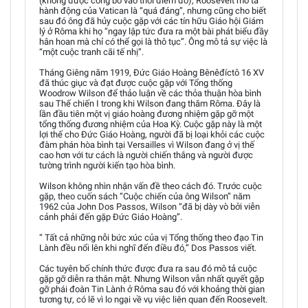
(không được công bố vào thời điểm đó), Roosevelt mô tả
hành động của Vatican là “quá đáng”, nhưng cũng cho biết
sau đó ông đã hủy cuộc gặp với các tín hữu Giáo hội Giám
lý ở Rôma khi họ “ngay lập tức đưa ra một bài phát biểu đầy
hân hoan mà chỉ có thể gọi là thô tục”. Ông mô tả sự việc là
“một cuộc tranh cãi tế nhị”.
Tháng Giêng năm 1919, Đức Giáo Hoàng Bênêđíctô 16 XV
đã thúc giục và đạt được cuộc gặp với Tổng thống
Woodrow Wilson để thảo luận về các thỏa thuận hòa bình
sau Thế chiến I trong khi Wilson đang thăm Rôma. Đây là
lần đầu tiên một vị giáo hoàng đương nhiệm gặp gỡ một
tổng thống đương nhiệm của Hoa Kỳ. Cuộc gặp này là một
lợi thế cho Đức Giáo Hoàng, người đã bị loại khỏi các cuộc
đàm phán hòa bình tại Versailles vì Wilson đang ở vị thế
cao hơn với tư cách là người chiến thắng và người được
tường trình người kiến tạo hòa bình.
Wilson không nhìn nhận vấn đề theo cách đó. Trước cuộc
gặp, theo cuốn sách “Cuộc chiến của ông Wilson” năm
1962 của John Dos Passos, Wilson “đã bị dày vò bởi viễn
cảnh phải đến gặp Đức Giáo Hoàng”.
“ Tất cả những nỗi bức xúc của vị Tổng thống theo đạo Tin
Lành đều nổi lên khi nghĩ đến điều đó,” Dos Passos viết.
Các tuyên bố chính thức được đưa ra sau đó mô tả cuộc
gặp gỡ diễn ra thân mật. Nhưng Wilson vẫn nhất quyết gặp
gỡ phái đoàn Tin Lành ở Rôma sau đó với khoảng thời gian
tương tự, có lẽ vì lo ngại về vụ việc liên quan đến Roosevelt.