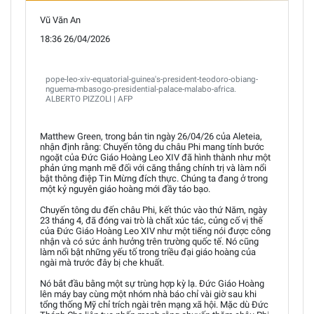
Vũ Văn An
18:36 26/04/2026
pope-leo-xiv-equatorial-guinea's-president-teodoro-obiang-
nguema-mbasogo-presidential-palace-malabo-africa.
ALBERTO PIZZOLI | AFP
Matthew Green, trong bản tin ngày 26/04/26 của Aleteia,
nhận định rằng: Chuyến tông du châu Phi mang tính bước
ngoặt của Đức Giáo Hoàng Leo XIV đã hình thành như một
phản ứng mạnh mẽ đối với căng thẳng chính trị và làm nổi
bật thông điệp Tin Mừng đích thực. Chúng ta đang ở trong
một kỷ nguyên giáo hoàng mới đầy táo bạo.
Chuyến tông du đến châu Phi, kết thúc vào thứ Năm, ngày
23 tháng 4, đã đóng vai trò là chất xúc tác, củng cố vị thế
của Đức Giáo Hoàng Leo XIV như một tiếng nói được công
nhận và có sức ảnh hưởng trên trường quốc tế. Nó cũng
làm nổi bật những yếu tố trong triều đại giáo hoàng của
ngài mà trước đây bị che khuất.
Nó bắt đầu bằng một sự trùng hợp kỳ lạ. Đức Giáo Hoàng
lên máy bay cùng một nhóm nhà báo chỉ vài giờ sau khi
tổng thống Mỹ chỉ trích ngài trên mạng xã hội. Mặc dù Đức