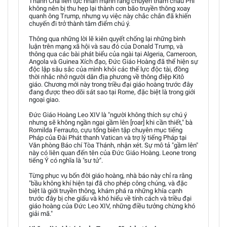
Thánh Cha liên tục nhấn mạnh rằng chuyến thăm châu Phi
không nên bị thu hẹp lại thành cơn bão truyền thông xoay
quanh ông Trump, nhưng vụ việc này chắc chắn đã khiến
chuyến đi trở thành tâm điểm chú ý.
Thông qua những lời lẽ kiên quyết chống lại những bình
luận trên mạng xã hội và sau đó của Donald Trump, và
thông qua các bài phát biểu của ngài tại Algeria, Cameroon,
Angola và Guinea Xích đạo, Đức Giáo Hoàng đã thể hiện sự
độc lập sâu sắc của mình khỏi các thế lực độc tài, đồng
thời nhắc nhở người dân địa phương về thông điệp Kitô
giáo. Chương mới này trong triều đại giáo hoàng trước đây
đang được theo dõi sát sao tại Rome, đặc biệt là trong giới
ngoại giao.
Đức Giáo Hoàng Leo XIV là "người không thích sự chú ý
nhưng sẽ không ngần ngại gầm lên [roar] khi cần thiết," bà
Romilda Ferrauto, cựu tổng biên tập chuyên mục tiếng
Pháp của Đài Phát thanh Vatican và trợ lý tiếng Pháp tại
Văn phòng Báo chí Tòa Thánh, nhận xét. Sự mô tả "gầm lên"
này có liên quan đến tên của Đức Giáo Hoàng. Leone trong
tiếng Ý có nghĩa là "sư tử".
Từng phục vụ bốn đời giáo hoàng, nhà báo này chỉ ra rằng
"bầu không khí hiện tại đã cho phép công chúng, và đặc
biệt là giới truyền thông, khám phá ra những khía cạnh
trước đây bị che giấu và khó hiểu về tính cách và triều đại
giáo hoàng của Đức Leo XIV, những điều tưởng chừng khó
giải mã."