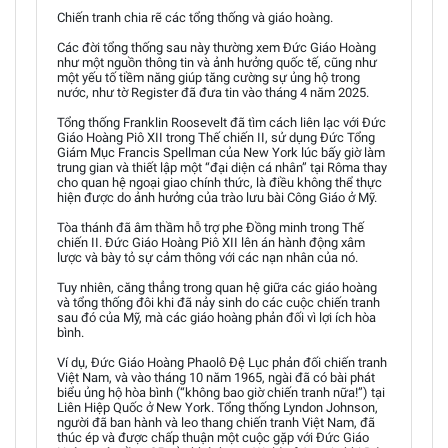
Chiến tranh chia rẽ các tổng thống và giáo hoàng.
Các đời tổng thống sau này thường xem Đức Giáo Hoàng
như một nguồn thông tin và ảnh hưởng quốc tế, cũng như
một yếu tố tiềm năng giúp tăng cường sự ủng hộ trong
nước, như tờ Register đã đưa tin vào tháng 4 năm 2025.
Tổng thống Franklin Roosevelt đã tìm cách liên lạc với Đức
Giáo Hoàng Piô XII trong Thế chiến II, sử dụng Đức Tổng
Giám Mục Francis Spellman của New York lúc bấy giờ làm
trung gian và thiết lập một “đại diện cá nhân” tại Rôma thay
cho quan hệ ngoại giao chính thức, là điều không thể thực
hiện được do ảnh hưởng của trào lưu bài Công Giáo ở Mỹ.
Tòa thánh đã âm thầm hỗ trợ phe Đồng minh trong Thế
chiến II. Đức Giáo Hoàng Piô XII lên án hành động xâm
lược và bày tỏ sự cảm thông với các nạn nhân của nó.
Tuy nhiên, căng thẳng trong quan hệ giữa các giáo hoàng
và tổng thống đôi khi đã nảy sinh do các cuộc chiến tranh
sau đó của Mỹ, mà các giáo hoàng phản đối vì lợi ích hòa
bình.
Ví dụ, Đức Giáo Hoàng Phaolô Đệ Lục phản đối chiến tranh
Việt Nam, và vào tháng 10 năm 1965, ngài đã có bài phát
biểu ủng hộ hòa bình (“không bao giờ chiến tranh nữa!”) tại
Liên Hiệp Quốc ở New York. Tổng thống Lyndon Johnson,
người đã ban hành và leo thang chiến tranh Việt Nam, đã
thúc ép và được chấp thuận một cuộc gặp với Đức Giáo