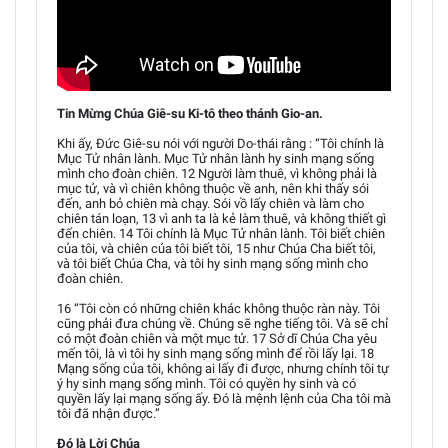
Tin Mừng Chúa Giê-su Ki-tô theo thánh Gio-an.
Khi ấy, Đức Giê-su nói với người Do-thái rằng : “Tôi chính là
Mục Tử nhân lành. Mục Tử nhân lành hy sinh mạng sống
mình cho đoàn chiên. 12 Người làm thuê, vì không phải là
mục tử, và vì chiên không thuộc về anh, nên khi thấy sói
đến, anh bỏ chiên mà chạy. Sói vồ lấy chiên và làm cho
chiên tán loạn, 13 vì anh ta là kẻ làm thuê, và không thiết gì
đến chiên. 14 Tôi chính là Mục Tử nhân lành. Tôi biết chiên
của tôi, và chiên của tôi biết tôi, 15 như Chúa Cha biết tôi,
và tôi biết Chúa Cha, và tôi hy sinh mạng sống mình cho
đoàn chiên.
16 “Tôi còn có những chiên khác không thuộc ràn này. Tôi
cũng phải đưa chúng về. Chúng sẽ nghe tiếng tôi. Và sẽ chỉ
có một đoàn chiên và một mục tử. 17 Sở dĩ Chúa Cha yêu
mến tôi, là vì tôi hy sinh mạng sống mình để rồi lấy lại. 18
Mạng sống của tôi, không ai lấy đi được, nhưng chính tôi tự
ý hy sinh mạng sống mình. Tôi có quyền hy sinh và có
quyền lấy lại mạng sống ấy. Đó là mệnh lệnh của Cha tôi mà
tôi đã nhận được.”
Đó là Lời Chúa