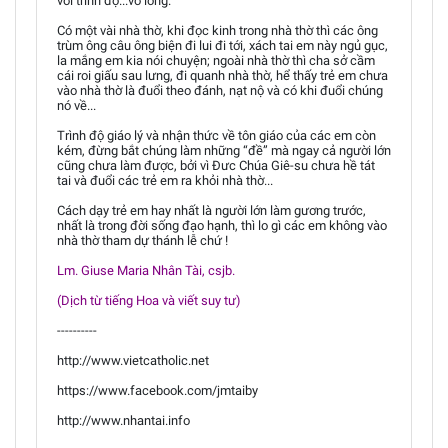
với trình độ...vỡ lòng.
Có một vài nhà thờ, khi đọc kinh trong nhà thờ thì các ông
trùm ông câu ông biện đi lui đi tới, xách tai em này ngủ gục,
la mắng em kia nói chuyện; ngoài nhà thờ thì cha sở cầm
cái roi giấu sau lưng, đi quanh nhà thờ, hể thấy trẻ em chưa
vào nhà thờ là đuổi theo đánh, nạt nộ và có khi đuổi chúng
nó về...
Trình độ giáo lý và nhận thức về tôn giáo của các em còn
kém, đừng bắt chúng làm những “đề” mà ngay cả người lớn
cũng chưa làm được, bởi vì Đưc Chúa Giê-su chưa hề tát
tai và đuổi các trẻ em ra khỏi nhà thờ...
Cách dạy trẻ em hay nhất là người lớn làm gương trước,
nhất là trong đời sống đạo hạnh, thì lo gì các em không vào
nhà thờ tham dự thánh lễ chứ !
Lm. Giuse Maria Nhân Tài, csjb.
(Dịch từ tiếng Hoa và viết suy tư)
----------
http://www.vietcatholic.net
https://www.facebook.com/jmtaiby
http://www.nhantai.info