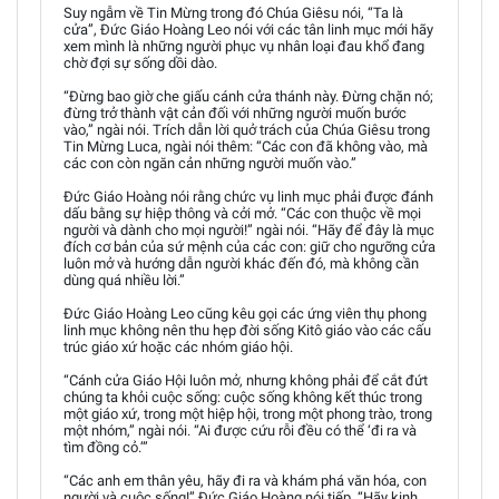
Suy ngẫm về Tin Mừng trong đó Chúa Giêsu nói, “Ta là
cửa”, Đức Giáo Hoàng Leo nói với các tân linh mục mới hãy
xem mình là những người phục vụ nhân loại đau khổ đang
chờ đợi sự sống dồi dào.
“Đừng bao giờ che giấu cánh cửa thánh này. Đừng chặn nó;
đừng trở thành vật cản đối với những người muốn bước
vào,” ngài nói. Trích dẫn lời quở trách của Chúa Giêsu trong
Tin Mừng Luca, ngài nói thêm: “Các con đã không vào, mà
các con còn ngăn cản những người muốn vào.”
Đức Giáo Hoàng nói rằng chức vụ linh mục phải được đánh
dấu bằng sự hiệp thông và cởi mở. “Các con thuộc về mọi
người và dành cho mọi người!” ngài nói. “Hãy để đây là mục
đích cơ bản của sứ mệnh của các con: giữ cho ngưỡng cửa
luôn mở và hướng dẫn người khác đến đó, mà không cần
dùng quá nhiều lời.”
Đức Giáo Hoàng Leo cũng kêu gọi các ứng viên thụ phong
linh mục không nên thu hẹp đời sống Kitô giáo vào các cấu
trúc giáo xứ hoặc các nhóm giáo hội.
“Cánh cửa Giáo Hội luôn mở, nhưng không phải để cắt đứt
chúng ta khỏi cuộc sống: cuộc sống không kết thúc trong
một giáo xứ, trong một hiệp hội, trong một phong trào, trong
một nhóm,” ngài nói. “Ai được cứu rỗi đều có thể ‘đi ra và
tìm đồng cỏ.’”
“Các anh em thân yêu, hãy đi ra và khám phá văn hóa, con
người và cuộc sống!” Đức Giáo Hoàng nói tiếp. “Hãy kinh