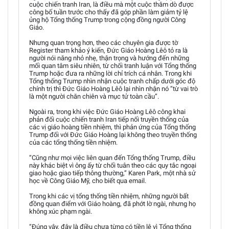
cuộc chiến tranh Iran, là điều mà một cuộc thăm dò được
công bố tuần trước cho thấy đã góp phần làm giảm tỷ lệ
ủng hộ Tổng thống Trump trong cộng đồng người Công
Giáo.
Nhưng quan trọng hơn, theo các chuyên gia được tờ
Register tham khảo ý kiến, Đức Giáo Hoàng Lêô tỏ ra là
người nói năng nhỏ nhẹ, thận trọng và hướng đến những
mối quan tâm siêu nhiên, từ chối tranh luận với Tổng thống
Trump hoặc đưa ra những lời chỉ trích cá nhân. Trong khi
Tổng thống Trump nhìn nhận cuộc tranh chấp dưới góc độ
chính trị thì Đức Giáo Hoàng Lêô lại nhìn nhận nó “từ vai trò
là một người chăn chiên và mục tử toàn cầu”.
Ngoài ra, trong khi việc Đức Giáo Hoàng Lêô công khai
phản đối cuộc chiến tranh Iran tiếp nối truyền thống của
các vị giáo hoàng tiền nhiệm, thì phản ứng của Tổng thống
Trump đối với Đức Giáo Hoàng lại không theo truyền thống
của các tổng thống tiền nhiệm.
“Cũng như mọi việc liên quan đến Tổng thống Trump, điều
này khác biệt vì ông ấy từ chối tuân theo các quy tắc ngoại
giao hoặc giao tiếp thông thường,” Karen Park, một nhà sử
học về Công Giáo Mỹ, cho biết qua email.
Trong khi các vị tổng thống tiền nhiệm, những người bất
đồng quan điểm với Giáo hoàng, đã phớt lờ ngài, nhưng họ
không xúc phạm ngài.
“Đúng vậy, đây là điều chưa từng có tiền lệ vì Tổng thống