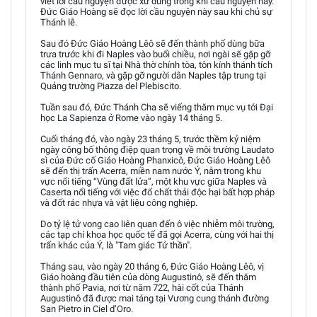
viết lời cầu nguyện được xử dùng trong khi cầu nguyện này.
Đức Giáo Hoàng sẽ đọc lời cầu nguyện này sau khi chủ sự
Thánh lễ.
Sau đó Đức Giáo Hoàng Lêô sẽ đến thành phố dùng bữa
trưa trước khi đi Naples vào buổi chiều, nơi ngài sẽ gặp gỡ
các linh mục tu sĩ tại Nhà thờ chính tòa, tôn kính thánh tích
Thánh Gennaro, và gặp gỡ người dân Naples tập trung tại
Quảng trường Piazza del Plebiscito.
Tuần sau đó, Đức Thánh Cha sẽ viếng thăm mục vụ tới Đại
học La Sapienza ở Rome vào ngày 14 tháng 5.
Cuối tháng đó, vào ngày 23 tháng 5, trước thềm kỷ niệm
ngày công bố thông điệp quan trọng về môi trường Laudato
sì của Đức cố Giáo Hoàng Phanxicô, Đức Giáo Hoàng Lêô
sẽ đến thị trấn Acerra, miền nam nước Ý, nằm trong khu
vực nổi tiếng “Vùng đất lửa”, một khu vực giữa Naples và
Caserta nổi tiếng với việc đổ chất thải độc hại bất hợp pháp
và đốt rác nhựa và vật liệu công nghiệp.
Do tỷ lệ tử vong cao liên quan đến ô việc nhiễm môi trường,
các tạp chí khoa học quốc tế đã gọi Acerra, cùng với hai thị
trấn khác của Ý, là "Tam giác Tử thần".
Tháng sau, vào ngày 20 tháng 6, Đức Giáo Hoàng Lêô, vị
Giáo hoàng đầu tiên của dòng Augustinô, sẽ đến thăm
thành phố Pavia, nơi từ năm 722, hài cốt của Thánh
Augustinô đã được mai táng tại Vương cung thánh đường
San Pietro in Ciel d’Oro.