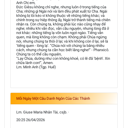
Anh Chị em,
Đức Giêsu không chỉ nghe, nhưng luôn ở trong tiếng của
Cha; những gì Ngài nói và làm đều phát xuất từ Cha. Ngài
không bị lôi kéo vì không thuộc về những tiếng khác; và
chính trong sự hiệp thông ấy, Ngài trở thành tiếng mà chiên
nhận ra. Còn chúng ta, không phải lúc nào cũng nhạy để
nghe; nhiều khi vẫn đọc, vẫn cầu nguyện, nhưng lòng đã ở
nơi khác: những tiếng lạ vốn luôn ngọt ngào. Tiếng vẫn
quen, mà lòng không còn chạm. Không phải Chúa ngừng
nói, nhưng chúng ta thôi ở lại; và khi không còn ở lại, sẽ là
‘tiếng quen - lòng lạ’. “Chúa nói với chúng ta bằng nhiều
cách, nhưng chúng ta cần học biết lắng nghe!” - Phanxicô.
Chúng ta có thể cầu nguyện,
“Lạy Chúa, dường như con không khoẻ, có lẽ đã ‘bệnh’. Xin
chữa lành con!”, Amen.
Lm. Minh Anh (Tgp. Huế)
Mỗi Ngày Một Câu Danh Ngôn Của Các Thánh
Lm. Giuse Maria Nhân Tài, csjb. ·
20:25 26/04/2026