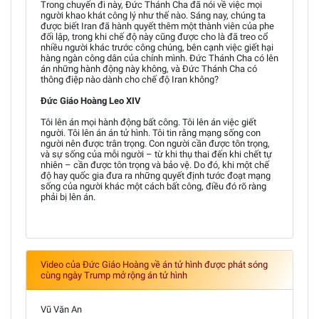
Trong chuyến đi này, Đức Thánh Cha đã nói về việc mọi
người khao khát công lý như thế nào. Sáng nay, chúng ta
được biết Iran đã hành quyết thêm một thành viên của phe
đối lập, trong khi chế độ này cũng được cho là đã treo cổ
nhiều người khác trước công chúng, bên cạnh việc giết hại
hàng ngàn công dân của chính mình. Đức Thánh Cha có lên
án những hành động này không, và Đức Thánh Cha có
thông điệp nào dành cho chế độ Iran không?
Đức Giáo Hoàng Leo XIV
Tôi lên án mọi hành động bất công. Tôi lên án việc giết
người. Tôi lên án án tử hình. Tôi tin rằng mạng sống con
người nên được trân trọng. Con người cần được tôn trọng,
và sự sống của mỗi người – từ khi thụ thai đến khi chết tự
nhiên – cần được tôn trọng và bảo vệ. Do đó, khi một chế
độ hay quốc gia đưa ra những quyết định tước đoạt mạng
sống của người khác một cách bất công, điều đó rõ ràng
phải bị lên án.
Video của Đức Giáo Hoàng về án tử hình được phát sóng
cùng ngày Trump mở rộng án tử hình
Vũ Văn An