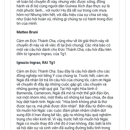
về toàn bộ chuyến đi này, nhưng việc được sống, đồng
hành và đi bộ cùng người dân Guinea Xích đạo thực sự là
một phước lành… với nước! Họ đã rất vui trong cơn mưa
hôm nọ! Nhưng trên hết, với dấu hiệu của sự chia sẻ này,
như Giáo hội hoàn vũ, những gì chúng ta cử hành trong đức
tin của mình.
Matteo Bruni
Cảm ơn Đức Thánh Cha, cũng như về lời giải thích này về
chuyến đi này và về việc đi lại [nói chung]. Các nhà báo có
một vài câu hỏi dành cho Đức Thánh Cha; câu hỏi đầu tiên
đến từ Ignazio Ingrao, của Tg1.
Ignazio Ingrao, RAI Tg1
Cảm ơn Đức Thánh Cha. Sau đây là câu hỏi dành cho các
đồng nghiệp nói tiếng Ý của chúng ta. Trước hết, cảm ơn
Ngài đã nhận lời trả lời câu hỏi của chúng tôi, cảm ơn Ngài
về chuyến đi đầy ắp những cuộc gặp gỡ, câu chuyện và
những gương mặt quý giá. Tại Hội nghị Hòa bình ở
Bamenda, Cameroon, Ngài đã mô tả một thế giới đảo lộn,
nơi một nhóm nhỏ, một thiểu số những kẻ bạo chúa, đe dọa
hủy diệt hành tinh. Ngài nói: “Hòa bình không phải là thứ
được tạo ra, mà phải được đón nhận”. Bắt đầu từ điểm này,
tôi muốn hỏi Ngài: các cuộc đàm phán nhằm chấm dứt
xung đột ở Iran đang bế tắc, gây ra những hậu quả nghiêm
trọng cho nền kinh tế. Vì vậy, trước hết tôi muốn hỏi Ngài:
Ngài có muốn thay đổi chế độ ở Iran không, đặc biệt là khi
xã hội dân sự và sinh viên đã xuống đường biểu tình trong