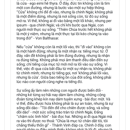
là cửa - ego eimi hē thyra. Ở đây, đức tin không còn là tìm
một con đường, nhưng là bước vào một sự hiệp thông.
“Cửa” không chỉ để đi vào, nhưng là chính Ngài; không phải
là một điểm dừng, nhưng là nơi sống còn, từ đó sự sống
mở ra. Vì thế, không ai đi vào bằng một lối khác, nhưng per
ipsum - qua chính Ngài; và chỉ khi bước qua Ngài, con
người mới thực sự sống. “Thiên Chúa trước hết không phải
là một ý niệm, nhưng là một thực tại lôi kéo chúng ta vào
trong đó!” - Von Balthasar.
Nếu “cửa” không còn là một lối vào, thì “đi vào” không còn
là một hành động; nhưng là một nhận ra: tiếng mục tử. Ở
đây, vấn đề không phải là tìm đúng đường, nhưng là nhận
ra đúng tiếng. Không phải mọi âm thanh đều dẫn đến sự
sống; chỉ tiếng của mục tử mới mở ra lối vào sự sống. Vì
thế, việc đi qua cửa bắt đầu từ một sự nhận ra, không phải
từ chính mình; nhưng từ tiếng gọi, nơi ‘không phải lối vào,
nhưng là cửa’. Giữa bao tiếng ồn của đời sống, không phải
lúc nào con người cũng nghe ra tiếng đó.
Sự sống ấy làm nên những con người được biến đổi -
những kẻ từng sợ hãi nay dám làm chứng, những cộng
đoàn từng khép kín nay dám tuyên xưng - bài đọc một. Và
vì thế, điều được hứa không phải là sự an toàn, nhưng là sự
sống dồi dào - “Tôi đến để cho chiên được sống, và sống
dồi dào” - một sức sống trào tràn từ chính Ngài, Đấng
“chăm sóc linh hồn” - bài đọc hai. Những ai đi qua Ngài mà
ra vào thì được no thoả: “Chúa là mục tử chăn dắt tôi, tôi
chẳng thiếu thốn gì” - Thánh Vịnh đáp ca. Chính ở đây, con
người nhận ra điều mình thiếu không phải là lối đi, nhưng là