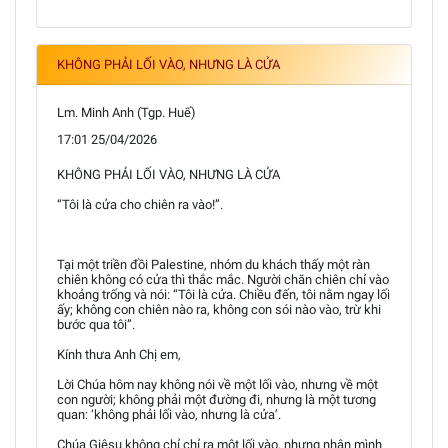
KHÔNG PHẢI LỐI VÀO, NHƯNG LÀ CỬA
Lm. Minh Anh (Tgp. Huế)
17:01 25/04/2026
KHÔNG PHẢI LỐI VÀO, NHƯNG LÀ CỬA
“Tôi là cửa cho chiên ra vào!”.
Tại một triền đồi Palestine, nhóm du khách thấy một ràn
chiên không có cửa thì thắc mắc. Người chăn chiên chỉ vào
khoảng trống và nói: “Tôi là cửa. Chiều đến, tôi nằm ngay lối
ấy; không con chiên nào ra, không con sói nào vào, trừ khi
bước qua tôi”.
Kính thưa Anh Chị em,
Lời Chúa hôm nay không nói về một lối vào, nhưng về một
con người; không phải một đường đi, nhưng là một tương
quan: ‘không phải lối vào, nhưng là cửa’.
Chúa Giêsu không chỉ chỉ ra một lối vào, nhưng nhận mình