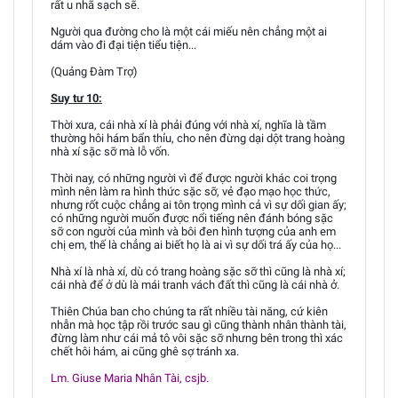
rất u nhã sạch sẽ.
Người qua đường cho là một cái miếu nên chẳng một ai
dám vào đi đại tiện tiểu tiện...
(Quảng Đàm Trợ)
Suy tư 10:
Thời xưa, cái nhà xí là phải đúng với nhà xí, nghĩa là tầm
thường hôi hám bẩn thỉu, cho nên đừng dại dột trang hoàng
nhà xí sặc sỡ mà lỗ vốn.
Thời nay, có những người vì để được người khác coi trọng
mình nên làm ra hình thức sặc sỡ, vẻ đạo mạo học thức,
nhưng rốt cuộc chẳng ai tôn trọng mình cả vì sự dối gian ấy;
có những người muốn được nổi tiếng nên đánh bóng sặc
sỡ con người của mình và bôi đen hình tượng của anh em
chị em, thế là chẳng ai biết họ là ai vì sự dối trá ấy của họ...
Nhà xí là nhà xí, dù có trang hoàng sặc sỡ thì cũng là nhà xí;
cái nhà để ở dù là mái tranh vách đất thì cũng là cái nhà ở.
Thiên Chúa ban cho chúng ta rất nhiều tài năng, cứ kiên
nhẫn mà học tập rồi trước sau gì cũng thành nhân thành tài,
đừng làm như cái mả tô vôi sặc sỡ nhưng bên trong thì xác
chết hôi hám, ai cũng ghê sợ tránh xa.
Lm. Giuse Maria Nhân Tài, csjb.