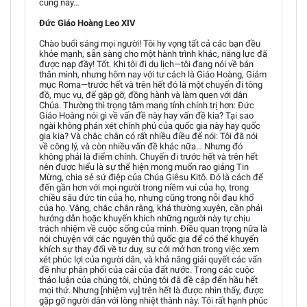
cùng này…
Đức Giáo Hoàng Leo XIV
Chào buổi sáng mọi người! Tôi hy vọng tất cả các bạn đều
khỏe mạnh, sẵn sàng cho một hành trình khác, năng lực đã
được nạp đầy! Tốt. Khi tôi đi du lịch—tôi đang nói về bản
thân mình, nhưng hôm nay với tư cách là Giáo Hoàng, Giám
mục Roma—trước hết và trên hết đó là một chuyến đi tông
đồ, mục vụ, để gặp gỡ, đồng hành và làm quen với dân
Chúa. Thường thì trọng tâm mang tính chính trị hơn: Đức
Giáo Hoàng nói gì về vấn đề này hay vấn đề kia? Tại sao
ngài không phán xét chính phủ của quốc gia này hay quốc
gia kia? Và chắc chắn có rất nhiều điều để nói: Tôi đã nói
về công lý, và còn nhiều vấn đề khác nữa… Nhưng đó
không phải là điểm chính. Chuyến đi trước hết và trên hết
nên được hiểu là sự thể hiện mong muốn rao giảng Tin
Mừng, chia sẻ sứ điệp của Chúa Giêsu Kitô. Đó là cách để
đến gần hơn với mọi người trong niềm vui của họ, trong
chiều sâu đức tin của họ, nhưng cũng trong nỗi đau khổ
của họ. Vâng, chắc chắn rằng, khá thường xuyên, cần phải
hướng dẫn hoặc khuyến khích những người này tự chịu
trách nhiệm về cuộc sống của mình. Điều quan trọng nữa là
nói chuyện với các nguyên thủ quốc gia để có thể khuyến
khích sự thay đổi về tư duy, sự cởi mở hơn trong việc xem
xét phúc lợi của người dân, và khả năng giải quyết các vấn
đề như phân phối của cải của đất nước. Trong các cuộc
thảo luận của chúng tôi, chúng tôi đã đề cập đến hầu hết
mọi thứ. Nhưng [nhiệm vụ] trên hết là được nhìn thấy, được
gặp gỡ người dân với lòng nhiệt thành này. Tôi rất hạnh phúc