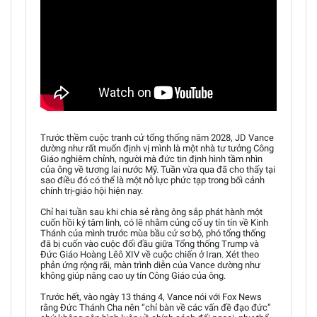
Trước thềm cuộc tranh cử tổng thống năm 2028, JD Vance
dường như rất muốn định vị mình là một nhà tư tưởng Công
Giáo nghiêm chỉnh, người mà đức tin định hình tầm nhìn
của ông về tương lai nước Mỹ. Tuần vừa qua đã cho thấy tại
sao điều đó có thể là một nỗ lực phức tạp trong bối cảnh
chính trị-giáo hội hiện nay.
Chỉ hai tuần sau khi chia sẻ rằng ông sắp phát hành một
cuốn hồi ký tâm linh, có lẽ nhằm củng cố uy tín tín về Kinh
Thánh của mình trước mùa bầu cử sơ bộ, phó tổng thống
đã bị cuốn vào cuộc đối đầu giữa Tổng thống Trump và
Đức Giáo Hoàng Lêô XIV về cuộc chiến ở Iran. Xét theo
phản ứng rộng rãi, màn trình diễn của Vance dường như
không giúp nâng cao uy tín Công Giáo của ông.
Trước hết, vào ngày 13 tháng 4, Vance nói với Fox News
rằng Đức Thánh Cha nên “chỉ bàn về các vấn đề đạo đức”