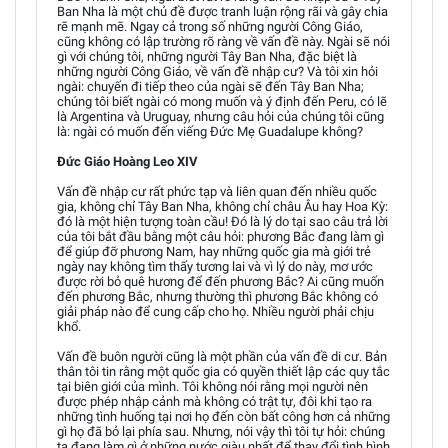
Ban Nha là một chủ đề được tranh luận rộng rãi và gây chia
rẽ mạnh mẽ. Ngay cả trong số những người Công Giáo,
cũng không có lập trường rõ ràng về vấn đề này. Ngài sẽ nói
gì với chúng tôi, những người Tây Ban Nha, đặc biệt là
những người Công Giáo, về vấn đề nhập cư? Và tôi xin hỏi
ngài: chuyến đi tiếp theo của ngài sẽ đến Tây Ban Nha;
chúng tôi biết ngài có mong muốn và ý định đến Peru, có lẽ
là Argentina và Uruguay, nhưng câu hỏi của chúng tôi cũng
là: ngài có muốn đến viếng Đức Mẹ Guadalupe không?
Đức Giáo Hoàng Leo XIV
Vấn đề nhập cư rất phức tạp và liên quan đến nhiều quốc
gia, không chỉ Tây Ban Nha, không chỉ châu Âu hay Hoa Kỳ:
đó là một hiện tượng toàn cầu! Đó là lý do tại sao câu trả lời
của tôi bắt đầu bằng một câu hỏi: phương Bắc đang làm gì
để giúp đỡ phương Nam, hay những quốc gia mà giới trẻ
ngày nay không tìm thấy tương lai và vì lý do này, mơ ước
được rời bỏ quê hương để đến phương Bắc? Ai cũng muốn
đến phương Bắc, nhưng thường thì phương Bắc không có
giải pháp nào để cung cấp cho họ. Nhiều người phải chịu
khổ.
Vấn đề buôn người cũng là một phần của vấn đề di cư. Bản
thân tôi tin rằng một quốc gia có quyền thiết lập các quy tắc
tại biên giới của mình. Tôi không nói rằng mọi người nên
được phép nhập cảnh mà không có trật tự, đôi khi tạo ra
những tình huống tại nơi họ đến còn bất công hơn cả những
gì họ đã bỏ lại phía sau. Nhưng, nói vậy thì tôi tự hỏi: chúng
ta đang làm gì ở những nước giàu nhất để thay đổi tình hình