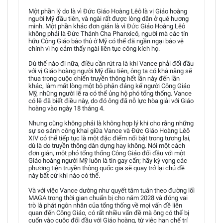
Một phần lý do là vì Đức Giáo Hoàng Lêô là vị Giáo hoàng
người Mỹ đầu tiên, và ngài rất được lòng dân ở quê hương
mình. Một phần khác đơn giản là vì Đức Giáo Hoàng Lêô
không phải là Đức Thánh Cha Phanxicô, người mà các tín
hữu Công Giáo bảo thủ ở Mỹ có thể đã ngần ngại bảo vệ
chính vì họ cảm thấy ngài liên tục công kích họ.
Dù thế nào đi nữa, điều cần rút ra là khi Vance phải đối đầu
với vị Giáo hoàng người Mỹ đầu tiên, ông ta có khả năng sẽ
thua trong cuộc chiến truyền thông hết lần này đến lần
khác, làm mất lòng một bộ phận đáng kể người Công Giáo
Mỹ, những người lẽ ra có thể ủng hộ phó tổng thống. Vance
có lẽ đã biết điều này, do đó ông đã nỗ lực hòa giải với Giáo
hoàng vào ngày 18 tháng 4.
Nhưng cũng không phải là không hợp lý khi cho rằng những
sự so sánh công khai giữa Vance và Đức Giáo Hoàng Lêô
XIV có thể tiếp tục là một đặc điểm nổi bật trong tương lai,
dù là do truyền thông dàn dựng hay không. Nói một cách
đơn giản, một phó tổng thống Công Giáo đối đầu với một
Giáo hoàng người Mỹ luôn là tin gay cấn; hãy kỳ vọng các
phương tiện truyền thông quốc gia sẽ quay trở lại chủ đề
này bất cứ khi nào có thể.
Và với việc Vance dường như quyết tâm tuân theo đường lối
MAGA trong thời gian chuẩn bị cho năm 2028 và đóng vai
trò là phát ngôn nhân của tổng thống về mọi vấn đề liên
quan đến Công Giáo, có rất nhiều vấn đề mà ông có thể bị
cuốn vào cuộc đối đầu với Giáo hoàng, từ việc hạn chế trí