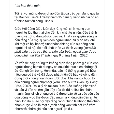
Các bạn thân mến
,
Tôi rất vui mừng được chào đón tất cả các bạn đang quy tụ
tại Đại học DePaul để kỷ niệm 15 năm quyết định bãi bỏ án
tử hình tại tiểu bang Illinois.
Giáo Hội Công Giáo luôn dạy rằng mỗi sinh mạng con
người, từ lúc thụ thai cho đến khi chết tự nhiên, đều thánh
thiêng và xứng đáng được bảo vệ. Thật vậy, quyền sống là
nền tảng của mọi quyền con người khác. Vì lý do này, chỉ
khi một xã hội bảo vệ tính thánh thiêng của sự sống con
người thì xã hội đó mới phát triển và thịnh vượng (xem
Bài
phát biểu trước các thành viên của Đoàn ngoại giao được
công nhận tại Tòa Thánh
, ngày 9 tháng 1 năm 2026).
Về vấn đề này, chúng ta khẳng định rằng phẩm giá của con
người không bị mất đi ngay cả sau khi thục hiện những tội
ác rất nghiêm trọng. Hơn nữa, các hệ thống giam giữ hữu
hiệu quả có thể và đã được phát triển để bảo vệ công dân
đồng thời không hoàn toàn tước đoạt khả năng chuộc tội
của những người phạm tội (xem
Giáo lý của Giáo Hội Công
Giáo
, 2267). Đó là lý do tại sao Đức Giáo Hoàng Phanxicô
và các vị tiền nhiệm gần đây của tôi đã nhiều lần nhấn
mạnh rằng lợi ích chung có thể được bảo vệ và các yêu cầu
của công lý có thể được đáp ứng mà không cần đến án tử
hình. Do đó, Giáo hội dạy rằng “án tử hình là không thể chấp
nhận được vì nó là một sự tấn công vào tính bất khả xâm
phạm và phẩm giá của con người” (ibid.).