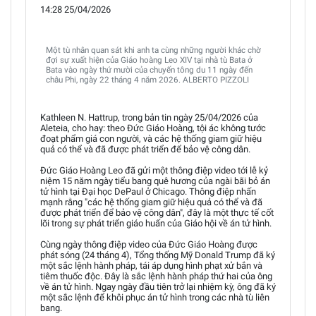
14:28 25/04/2026
Một tù nhân quan sát khi anh ta cùng những người khác chờ
đợi sự xuất hiện của Giáo hoàng Leo XIV tại nhà tù Bata ở
Bata vào ngày thứ mười của chuyến tông du 11 ngày đến
châu Phi, ngày 22 tháng 4 năm 2026. ALBERTO PIZZOLI
Kathleen N. Hattrup, trong bản tin ngày 25/04/2026 của
Aleteia, cho hay: theo Đức Giáo Hoàng, tội ác không tước
đoạt phẩm giá con người, và các hệ thống giam giữ hiệu
quả có thể và đã được phát triển để bảo vệ công dân.
Đức Giáo Hoàng Leo đã gửi một thông điệp video tới lễ kỷ
niệm 15 năm ngày tiểu bang quê hương của ngài bãi bỏ án
tử hình tại Đại học DePaul ở Chicago. Thông điệp nhấn
mạnh rằng "các hệ thống giam giữ hiệu quả có thể và đã
được phát triển để bảo vệ công dân", đây là một thực tế cốt
lõi trong sự phát triển giáo huấn của Giáo hội về án tử hình.
Cùng ngày thông điệp video của Đức Giáo Hoàng được
phát sóng (24 tháng 4), Tổng thống Mỹ Donald Trump đã ký
một sắc lệnh hành pháp, tái áp dụng hình phạt xử bắn và
tiêm thuốc độc. Đây là sắc lệnh hành pháp thứ hai của ông
về án tử hình. Ngay ngày đầu tiên trở lại nhiệm kỳ, ông đã ký
một sắc lệnh để khôi phục án tử hình trong các nhà tù liên
bang.