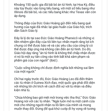
Khoảng 150 quốc gia đã bãi bỏ án tử hình; tại Hoa Kỳ, điều
này tùy thuộc vào từng tiểu bang, với một số tiểu bang như
Illinois đã bãi bỏ, và các tiểu bang khác như Texas vẫn còn
áp dụng.
Thông điệp của Đức Giáo Hoàng gửi đến tiểu bang quê
hương của ngài đã nhắc lại giáo huấn của Giáo hội, trích
dẫn Sách Giáo lý.
Đây là lý do tại sao Đức Giáo Hoàng Phanxicô và những vị
tiền nhiệm gần đây của tôi liên tục nhấn mạnh rằng lợi ích
chung có thể được bảo vệ và các yêu cầu của công lý có
thể được đáp ứng mà không cần đến án tử hình. Do đó,
Giáo hội dạy rằng “án tử hình là không thể chấp nhận được
vì nó là một sự tấn công vào tính bất khả xâm phạm và
phẩm giá của con người” (ibid.).
“Cuộc sống không chỉ được định nghĩa bởi những sai lầm
của một người.”
Chỉ hai ngày trước đó, Đức Giáo Hoàng Leo đã đến thăm
các tù nhân ở Guinea Xích đạo, một quốc gia phải đối diện
với những lời chỉ trích về cách đối xử với tù nhân và điều
kiện nhà tù.
“Chúa không bao giờ mệt mỏi trong việc tha thứ,” Đức Giáo
Hoàng nói với các tù nhân. “Ngài luôn mở ra một cánh cửa
mới cho những người nhận ra lỗi lầm của mình và mong
muốn thay đổi. Đừng để quá khứ cướp đi hy vọng về tương