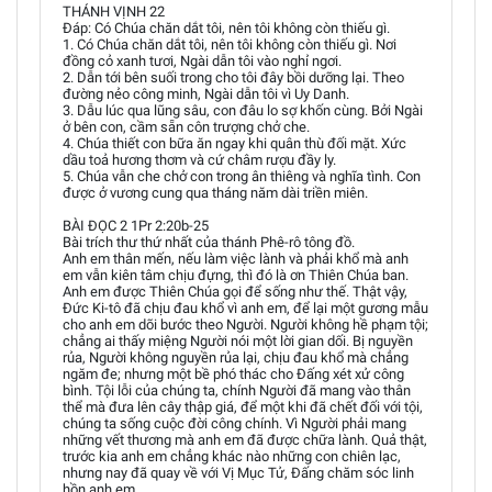
THÁNH VỊNH 22
Đáp: Có Chúa chăn dắt tôi, nên tôi không còn thiếu gì.
1. Có Chúa chăn dắt tôi, nên tôi không còn thiếu gì. Nơi
đồng cỏ xanh tươi, Ngài dẫn tôi vào nghỉ ngơi.
2. Dẫn tới bên suối trong cho tôi đây bồi dưỡng lại. Theo
đường nẻo công minh, Ngài dẫn tôi vì Uy Danh.
3. Dẫu lúc qua lũng sâu, con đâu lo sợ khốn cùng. Bởi Ngài
ở bên con, cầm sẵn côn trượng chở che.
4. Chúa thiết con bữa ăn ngay khi quân thù đối mặt. Xức
dầu toả hương thơm và cứ châm rượu đầy ly.
5. Chúa vẫn che chở con trong ân thiêng và nghĩa tình. Con
được ở vương cung qua tháng năm dài triền miên.
BÀI ĐỌC 2 1Pr 2:20b-25
Bài trích thư thứ nhất của thánh Phê-rô tông đồ.
Anh em thân mến, nếu làm việc lành và phải khổ mà anh
em vẫn kiên tâm chịu đựng, thì đó là ơn Thiên Chúa ban.
Anh em được Thiên Chúa gọi để sống như thế. Thật vậy,
Đức Ki-tô đã chịu đau khổ vì anh em, để lại một gương mẫu
cho anh em dõi bước theo Người. Người không hề phạm tội;
chẳng ai thấy miệng Người nói một lời gian dối. Bị nguyền
rủa, Người không nguyền rủa lại, chịu đau khổ mà chẳng
ngăm đe; nhưng một bề phó thác cho Đấng xét xử công
bình. Tội lỗi của chúng ta, chính Người đã mang vào thân
thể mà đưa lên cây thập giá, để một khi đã chết đối với tội,
chúng ta sống cuộc đời công chính. Vì Người phải mang
những vết thương mà anh em đã được chữa lành. Quả thật,
trước kia anh em chẳng khác nào những con chiên lạc,
nhưng nay đã quay về với Vị Mục Tử, Đấng chăm sóc linh
hồn anh em.