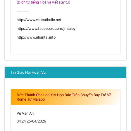
(Dịch từ tiếng Hoa và viết suy tư)
-----------
http://www.vietcatholic.net
https://www.facebook.com/jmtaiby
http://www.nhantai.info
Tin Giáo Hội Hoàn Vũ
Đức Thánh Cha Leo XIV Họp Báo Trên Chuyến Bay Trở Về
Rome Từ Malabo
Vũ Văn An
04:24 25/04/2026