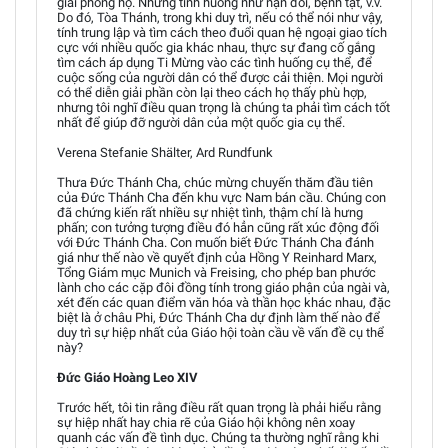
giải phóng họ. Những tình huống như nạn đói, bệnh tật, v.v.
Do đó, Tòa Thánh, trong khi duy trì, nếu có thể nói như vậy,
tính trung lập và tìm cách theo đuổi quan hệ ngoại giao tích
cực với nhiều quốc gia khác nhau, thực sự đang cố gắng
tìm cách áp dụng Ti Mừng vào các tình huống cụ thể, để
cuộc sống của người dân có thể được cải thiện. Mọi người
có thể diễn giải phần còn lại theo cách họ thấy phù hợp,
nhưng tôi nghĩ điều quan trọng là chúng ta phải tìm cách tốt
nhất để giúp đỡ người dân của một quốc gia cụ thể.
Verena Stefanie Shälter, Ard Rundfunk
Thưa Đức Thánh Cha, chúc mừng chuyến thăm đầu tiên
của Đức Thánh Cha đến khu vực Nam bán cầu. Chúng con
đã chứng kiến rất nhiều sự nhiệt tình, thậm chí là hưng
phấn; con tưởng tượng điều đó hẳn cũng rất xúc động đối
với Đức Thánh Cha. Con muốn biết Đức Thánh Cha đánh
giá như thế nào về quyết định của Hồng Y Reinhard Marx,
Tổng Giám mục Munich và Freising, cho phép ban phước
lành cho các cặp đôi đồng tính trong giáo phận của ngài và,
xét đến các quan điểm văn hóa và thần học khác nhau, đặc
biệt là ở châu Phi, Đức Thánh Cha dự định làm thế nào để
duy trì sự hiệp nhất của Giáo hội toàn cầu về vấn đề cụ thể
này?
Đức Giáo Hoàng Leo XIV
Trước hết, tôi tin rằng điều rất quan trọng là phải hiểu rằng
sự hiệp nhất hay chia rẽ của Giáo hội không nên xoay
quanh các vấn đề tình dục. Chúng ta thường nghĩ rằng khi