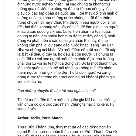
ở những nước nghèo nhất? Tại sao chúng ta không thử –
thông qua cả viện trợ công và đầu tư từ các công ty lớn,
giàu có, các tập đoàn đa quốc gia – để thay đổi tình hình ở
những quốc gia như những nước chúng ta đã đến thăm
trong chuyến đi này? Châu Phi được nhiều người coi là nơi
để khai thác khoáng sản, lấy của cải để làm giàu cho người
khác ở các quốc gia khác. Có lẽ, trên phạm vi toàn cầu,
chúng ta nên làm nhiều hơn nữa để thúc đẩy công lý, bình
đẳng và phát triển ở các quốc gia châu Phi này, để họ
không cần phải di cư sang các nước khác, sang Tây Ban
Nha và những nơi khác. Và một điểm nữa tôi muốn đề cập
là, bất kể điều gì xảy ra, họ đều là con người, và chúng ta
phải đối xử với con người một cách nhân đạo, chứ không
phải đối xử với họ tệ hơn cả động vật. Đó là một thách thức
lớn: một quốc gia có thể nói rằng họ không thể tiếp nhận
thêm người, nhưng khi họ đến, họ là con người và xứng
đáng được tôn trọng như mọi con người khác vì phẩm giá
vốn có của họ.
Còn những chuyến đi sắp tới của ngài thì sao?
Tôi rất muốn đến thăm một số quốc gia Mỹ Latinh. Hiện tại
vẫn chưa có gì được xác nhận; Chúng ta hãy chờ xem. Hy
vọng là vậy.
Arthur Herlin, Paris Match
Thưa Đức Thánh Cha, thay mặt tất cả các đồng nghiệp
người Pháp, con xin chân thành cảm ơn Đức Thánh Cha về