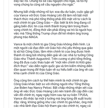
đầy rắc rối. Chúng tôi sẽ cầu nguyện cho ngài, và tôi hy
vọng chúng ta cũng sẽ cầu nguyện cho ngài.”
Nhưng bất chấp những nỗ lực xoa dịu dư luận, cuộc gặp gỡ
của Vance với Đức Giáo Hoàng Lêô đã làm nổi bật một
thách thức mà phó tổng thống phải đối mặt với tư cách là
một chính trị gia Công Giáo — đặc biệt là khi ông đang cố
gắng biến đức tin của mình thành trọng tâm trong tham
vọng chính trị, đồng thời vẫn phải đóng vai trò là người học
việc mà Tổng thống Trump chọn để kế nhiệm ông trong
phong trào MAGA.
Vance là một chính trị gia Công Giáo không điển hình. Là
một người cải đạo đến với Giáo hội chủ yếu thông qua giáo
lý xã hội Công Giáo, tầm nhìn chính trị của ông được hình
thành rõ ràng bởi những diễn giải về các nhà tư tưởng Công
Giáo như Thánh Augustinô. Trên cương vị phó tổng thống,
ông đã đưa cuộc thảo luận về “một nền chính trị Kitô giáo
đích thực” vào diễn ngôn quốc gia và tìm kiếm những diễn
đàn quan trọng để thảo luận về sự hiểu biết của ông về các
khía cạnh chính trị của Công Giáo.
Ông cũng tìm cách tự thể hiện mình là một chính trị gia
Công Giáo khác biệt so với những người như Tổng thống
Joe Biden hay Nancy Pelosi. Bất chấp những nhận xét của
ông về việc Đức Giáo Hoàng Lêô nên tránh đề cập đến các
vấn đề chính trị, ngay ngày hôm sau tại sự kiện TPUSA,
Vance đã nhắc lại một ý tưởng mà ông từng đề xuất trước
đây: rằng, không giống như các chính trị gia khác, ông mời
các nhà lãnh đạo Giáo hội tham gia vào chính trị, ngay cả