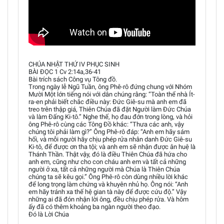
CHÚA NHẬT THỨ IV PHỤC SINH
BÀI ĐỌC 1 Cv 2:14a,36-41
Bài trích sách Công vụ Tông đồ.
Trong ngày lễ Ngũ Tuần, ông Phê-rô đứng chung với Nhóm
Mười Một lớn tiếng nói với dân chúng rằng: “Toàn thể nhà Ít-
ra-en phải biết chắc điều này: Đức Giê-su mà anh em đã
treo trên thập giá, Thiên Chúa đã đặt Người làm Đức Chúa
và làm Đấng Ki-tô.” Nghe thế, họ đau đớn trong lòng, và hỏi
ông Phê-rô cùng các Tông Đồ khác: “Thưa các anh, vậy
chúng tôi phải làm gì?” Ông Phê-rô đáp: “Anh em hãy sám
hối, và mỗi người hãy chịu phép rửa nhân danh Đức Giê-su
Ki-tô, để được ơn tha tội; và anh em sẽ nhận được ân huệ là
Thánh Thần. Thật vậy, đó là điều Thiên Chúa đã hứa cho
anh em, cũng như cho con cháu anh em và tất cả những
người ở xa, tất cả những người mà Chúa là Thiên Chúa
chúng ta sẽ kêu gọi.” Ông Phê-rô còn dùng nhiều lời khác
để long trọng làm chứng và khuyên nhủ họ. Ông nói: “Anh
em hãy tránh xa thế hệ gian tà này để được cứu độ.” Vậy
những ai đã đón nhận lời ông, đều chịu phép rửa. Và hôm
ấy đã có thêm khoảng ba ngàn người theo đạo.
Đó là Lời Chúa