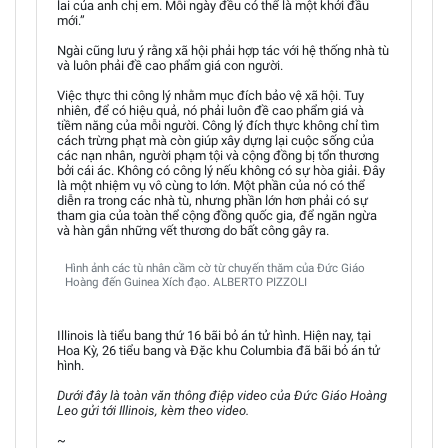
lai của anh chị em. Mỗi ngày đều có thể là một khởi đầu
mới.”
Ngài cũng lưu ý rằng xã hội phải hợp tác với hệ thống nhà tù
và luôn phải đề cao phẩm giá con người.
Việc thực thi công lý nhằm mục đích bảo vệ xã hội. Tuy
nhiên, để có hiệu quả, nó phải luôn đề cao phẩm giá và
tiềm năng của mỗi người. Công lý đích thực không chỉ tìm
cách trừng phạt mà còn giúp xây dựng lại cuộc sống của
các nạn nhân, người phạm tội và cộng đồng bị tổn thương
bởi cái ác. Không có công lý nếu không có sự hòa giải. Đây
là một nhiệm vụ vô cùng to lớn. Một phần của nó có thể
diễn ra trong các nhà tù, nhưng phần lớn hơn phải có sự
tham gia của toàn thể cộng đồng quốc gia, để ngăn ngừa
và hàn gắn những vết thương do bất công gây ra.
Hình ảnh các tù nhân cầm cờ từ chuyến thăm của Đức Giáo
Hoàng đến Guinea Xích đạo. ALBERTO PIZZOLI
Illinois là tiểu bang thứ 16 bãi bỏ án tử hình. Hiện nay, tại
Hoa Kỳ, 26 tiểu bang và Đặc khu Columbia đã bãi bỏ án tử
hình.
Dưới đây là toàn văn thông điệp video của Đức Giáo Hoàng
Leo gửi tới Illinois, kèm theo video.
~