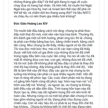
những tháng gần đây? Và thế giới đang lo ngại về cuộc
chạy đua vũ trang hạt nhân. Và trên hết, tôi muốn hỏi Ngài:
Ngài kêu gọi Hoa Kỳ, Iran và Israel làm thế nào để phá vỡ
thế bế tắc và chấm dứt leo thang xung đột? Và liệu NATO
và châu Âu có nên tham gia nhiều hơn không?
Đức Giáo Hoàng Leo XIV
Tôi muốn bắt đầu bằng cách nói rằng: chúng ta phải thúc
đẩy một thái độ mới, một nền văn hóa hòa bình. Thường thì,
khi đánh giá một số tình huống, phản ứng tức thì là: chúng
ta phải can thiệp bằng bạo lực, bằng chiến tranh, bằng cách
tấn công. Như chúng ta đã thấy, nhiều người vô tội đã chết.
Tôi vừa đọc một bức thư, mà có lẽ các bạn cũng đã thấy,
được viết bởi một số gia đình của những đứa trẻ đã chết
trong ngày đầu tiên của cuộc tấn công. Họ nói về việc họ đã
mất đi những đứa con trai, con gái, những đứa trẻ đã chết.
Và tôi nói: [vấn đề không phải là] liệu đây có phải là thay đổi
chế độ hay không, đây không phải là thay đổi chế độ… Vấn
đề là làm thế nào để thúc đẩy các giá trị mà chúng ta tin
tưởng mà không cần phải có quá nhiều người chết. Vấn đề
Iran rõ ràng rất phức tạp. Các cuộc đàm phán mà họ đang
cố gắng tiến hành cũng rất phức tạp: hôm nay Iran nói "có",
hôm sau Mỹ nói "không", và ngược lại, và chúng ta không
biết điều này sẽ dẫn đến đâu. Tình trạng hỗn loạn này đã
được tạo ra, điều này rất nghiêm trọng đối với nền kinh tế
toàn cầu. Nhưng cũng có cả một bộ phận dân chúng ở Iran,
bao gồm những người vô tội, đang phải chịu đựng cuộc
chiến này. Còn về việc liệu đó có phải là sự thay đổi chế độ
hay không… Chúng ta không biết rõ chế độ nào đang nắm