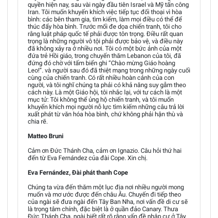
quyền hiện nay, sau vài ngày đầu tiên Israel và Mỹ tấn công
Iran. Tôi muốn khuyến khích việc tiếp tục đối thoại vì hòa
bình: các bên tham gia, tìm kiếm, làm mọi điều có thể để
thúc đẩy hòa bình. Trước mối đe dọa chiến tranh, tôi cho
rằng luật pháp quốc tế phải được tôn trọng. Điều rất quan
trọng là những người vô tội phải được bảo vệ, và điều này
đã không xảy ra ở nhiều nơi. Tôi có một bức ảnh của một
đứa trẻ Hồi giáo, trong chuyến thăm Lebanon của tôi, đã
đứng đó chờ với tấm biển ghi “Chào mừng Giáo hoàng
Leo!”. và người sau đó đã thiệt mạng trong những ngày cuối
cùng của chiến tranh. Có rất nhiều hoàn cảnh của con
người, và tôi nghĩ chúng ta phải có khả năng suy gẫm theo
cách này. Là một Giáo hội, tôi nhắc lại, với tư cách là một
mục tử: Tôi không thể ủng hộ chiến tranh, và tôi muốn
khuyến khích mọi người nỗ lực tìm kiếm những câu trả lời
xuất phát từ văn hóa hòa bình, chứ không phải hận thù và
chia rẽ.
Matteo Bruni
Cảm ơn Đức Thánh Cha, cảm ơn Ignazio. Câu hỏi thứ hai
đến từ Eva Fernández của đài Cope. Xin chị.
Eva Fernández, Đài phát thanh Cope
Chúng ta vừa đến thăm một lục địa nơi nhiều người mong
muốn và mơ ước được đến châu Âu. Chuyến đi tiếp theo
của ngài sẽ đưa ngài đến Tây Ban Nha, nơi vấn đề di cư sẽ
là trọng tâm chính, đặc biệt là ở quần đảo Canary. Thưa
Đức Thánh Cha, ngài biết rất rõ rằng vấn đề nhập cư ở Tây