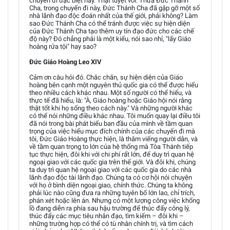
chuyến đi đặc biệt này. Thật tuyệt vời. Thưa Đức Thánh
Cha, trong chuyến đi này, Đức Thánh Cha đã gặp gỡ một số
nhà lãnh đạo độc đoán nhất của thế giới, phải không? Làm
sao Đức Thánh Cha có thể tránh được việc sự hiện diện
của Đức Thánh Cha tạo thêm uy tín đạo đức cho các chế
độ này? Đó chẳng phải là một kiểu, nói sao nhỉ, "lấy Giáo
hoàng rửa tội" hay sao?
Đức Giáo Hoàng Leo XIV
Cảm ơn câu hỏi đó. Chắc chắn, sự hiện diện của Giáo
hoàng bên cạnh một nguyên thủ quốc gia có thể được hiểu
theo nhiều cách khác nhau. Một số người có thể hiểu, và
thực tế đã hiểu, là: "À, Giáo hoàng hoặc Giáo hội nói rằng
thật tốt khi họ sống theo cách này." Và những người khác
có thể nói những điều khác nhau. Tôi muốn quay lại điều tôi
đã nói trong bài phát biểu ban đầu của mình về tầm quan
trọng của việc hiểu mục đích chính của các chuyến đi mà
tôi, Đức Giáo Hoàng thực hiện, là thăm viếng người dân, và
về tầm quan trọng to lớn của hệ thống mà Tòa Thánh tiếp
tục thực hiện, đôi khi với chi phí rất lớn, để duy trì quan hệ
ngoại giao với các quốc gia trên thế giới. Và đôi khi, chúng
ta duy trì quan hệ ngoại giao với các quốc gia do các nhà
lãnh đạo độc tài lãnh đạo. Chúng ta có cơ hội nói chuyện
với họ ở bình diện ngoại giao, chính thức. Chúng ta không
phải lúc nào cũng đưa ra những tuyên bố lớn lao, chỉ trích,
phán xét hoặc lên án. Nhưng có một lượng công việc khổng
lồ đang diễn ra phía sau hậu trường để thúc đẩy công lý,
thúc đẩy các mục tiêu nhân đạo, tìm kiếm – đôi khi –
những trường hợp có thể có tù nhân chính trị, và tìm cách