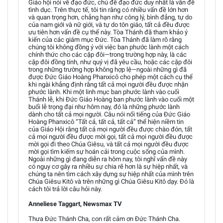
Giáo hội nói về đạo đức, chủ đề đạo đức duy nhất là vấn đề
tình dục. Trên thực tế, tôi tin rằng có nhiều vấn đề lớn hơn
và quan trọng hơn, chẳng hạn như công lý, bình đẳng, tự do
của nam giới và nữ giới, và tự do tôn giáo, tất cả đều được
ưu tiên hơn vấn đề cụ thể này. Tòa Thánh đã tham khảo ý
kiến của các giám mục Đức. Tòa Thánh đã làm rõ rằng
chúng tôi không đồng ý với việc ban phước lành một cách
chính thức cho các cặp đôi—trong trường hợp này, là các
cặp đôi đồng tính, như quý vị đã yêu cầu, hoặc các cặp đôi
trong những trường hợp không hợp lệ—ngoài những gì đã
được Đức Giáo Hoàng Phanxicô cho phép một cách cụ thể
khi ngài khẳng định rằng tất cả mọi người đều được nhận
phước lành. Khi một linh mục ban phước lành vào cuối
Thánh lễ, khi Đức Giáo Hoàng ban phước lành vào cuối một
buổi lễ trọng đại như hôm nay, đó là những phước lành
dành cho tất cả mọi người. Câu nói nổi tiếng của Đức Giáo
Hoàng Phanxicô “Tất cả, tất cả, tất cả” thể hiện niềm tin
của Giáo Hội rằng tất cả mọi người đều được chào đón, tất
cả mọi người đều được mời gọi, tất cả mọi người đều được
mời gọi đi theo Chúa Giêsu, và tất cả mọi người đều được
mời gọi tìm kiếm sự hoán cải trong cuộc sống của mình.
Ngoài những gì đang diễn ra hôm nay, tôi nghĩ vấn đề này
có nguy cơ gây ra nhiều sự chia rẽ hơn là sự hiệp nhất, và
chúng ta nên tìm cách xây dựng sự hiệp nhất của mình trên
Chúa Giêsu Kitô và trên những gì Chúa Giêsu Kitô dạy. Đó là
cách tôi trả lời câu hỏi này.
Anneliese Taggart, Newsmax TV
Thưa Đức Thánh Cha, con rất cảm ơn Đức Thánh Cha.