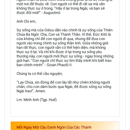
một nơi để thuộc về. Con người có thể đi rất xa mà vẫn
không thực sự ở trong. “Hãy ở lại trong Ngài, và bạn sẽ
được đổi mới!” - Augustinô.
Anh Chị em,
Sự sống mà cửa Giêsu dẫn vào chính là sự sống của Thiên
Chúa Ba Ngôi: Cha, Con và Thánh Thần. Vì thế, Đức Kitô là
cửa không chỉ để con người đi qua, nhưng để đưa con
người vào trong chính sự sống thần linh. Giữa những giới
hạn rất thực, con người vẫn có thể hiện diện, mà không
thực sự ở lại. Và chỉ khi được ở lại trong sự sống yêu
thương này, con người mới thực sự sống - ngay trong những
giới hạn. “Con người chỉ thực sự tìm thấy mình khi biết trao
ban chính mình!” - Gioan Phaolô II.
Chúng ta có thể cầu nguyện,
“Lạy Chúa, xin đừng để con lây lất như chiên không người
chăn, cho con dám bước qua Ngài, để được sống sự sống
Ngài trao!”, Amen.
Lm. Minh Anh (Tgp. Huế)
Mỗi Ngày Một Câu Danh Ngôn Của Các Thánh