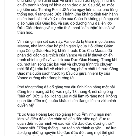
chứ không nên bình luận về chính sách đối ngoại, như thể
chiến tranh không có khía cạnh đạo đức. Sau đó, tại một
sự kiện của Turning Point USA vào ngày hôm sau, phó tổng
thống ngụ ý rằng việc Đức Thánh Cha khẳng định tiến hành
chiến tranh là trái với ý muốn của Chúa là không phù hợp với
giáo huấn của Giáo hội, và sau đó dường như đã lên lớp
Đức Giáo Hoàng về sự cần thiết phải “cẩn thận” khi nói về
thần học.
Vì những nhận xét sau này, Vance đã bị Giám mục James
Massa, nhà lãnh đạo bộ phận giáo lý của Hội đồng Giám
mục Công Giáo Hoa Kỳ, khiển trách. Đức Cha Massa đã
phản đối cách giải thích của Vance về cả lý thuyết chiến
tranh chính nghĩa và vai trò của Đức Giáo Hoàng. Trong khi
đó, một làn sóng các bài viết và chương trình trò chuyện
mới đã đặt câu hỏi về chính những phẩm chất trí thức Công
Giáo mà cuốn sách trước kỳ bầu cử giữa nhiệm kỳ của
Vance dường như đang hướng tới.
Phó tổng thống đã cố gắng xoa dịu tình hình bằng một bài
đăng trên mạng xã hội vào ngày 18 tháng 4, nói rằng ông
“biết ơn” Đức Giáo Hoàng Lêô vì đã làm rõ rằng ngài không
quan tâm đến một cuộc khẩu chiến đang diễn ra với chính
quyền Mỹ.
“Đức Giáo Hoàng Lêô rao giảng Phúc Âm, như ngài nên
làm, và điều đó chắc chắn sẽ dẫn đến việc ngài đưa ra
quan điểm của mình về các vấn đề đạo đức đương thời,”
Vance viết. “Tổng thống – và toàn bộ chính quyền – nỗ lực
áp dụng những nguyên tắc đạo đức đó trong một thế giới