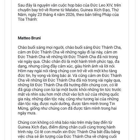
Sau đây là nguyên văn cuộc họp báo của Đức Leo XIV, trên
chuyến bay trở về Rome từ Malabo, Guinea Xích Đạo, Thứ
Năm, ngày 23 tháng 4 năm 2026, theo bản tiếng Pháp của
Tòa Thánh:
Matteo Bruni
Chào buổi sáng mọi người, chào buổi sáng Đức Thánh Cha,
cảm ơn Đức Thánh Cha về những ngày đi lại này, cảm ơn
Đức Thánh Cha về những lời Đức Thánh Cha đã nói trong
vài ngày qua. Chắc chắn đó là một hành trình phức tạp, đa
dạng, nhưng cũng đầy cảm xúc, giàu hình ảnh và lời nói.
Hôm nay ngài nói rằng chúng con trở về với một kho tàng
đức tin, hy vọng và lòng bác ái. Và cũng cảm ơn Đức Thánh
Cha về những lời Đức Thánh Cha đã nói trong vài ngày qua,
những lời Đức Thánh Cha đã hướng đến chúng con, có lẽ
đã giúp chúng con lùi lại một bước khỏi những tin tức trước
mắt và nhìn sâu hơn một chút vào lịch sử của những quốc
gia này, những dân tộc này, cũng như tương lai của những
dân tộc này, được nuôi dưỡng, được tắm mình trong Tin
Mừng, giống như chúng con đã được tắm mình trong hai
ngày mưa.
Chúng con không có nhà báo nào trên máy bay đến từ
Guinea Xích đạo, điểm dừng chân cuối cùng trong hành
trình này. Có lẽ con muốn xin Đức Thánh Cha bắt đầu bằng
việc chia sẻ ấn tượng của Đức Thánh Cha về chặng cuối