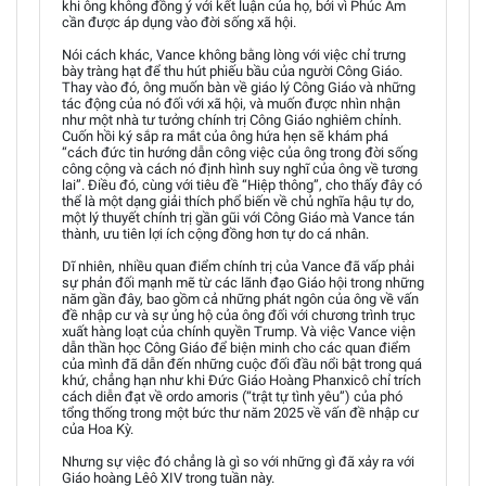
khi ông không đồng ý với kết luận của họ, bởi vì Phúc Âm
cần được áp dụng vào đời sống xã hội.
Nói cách khác, Vance không bằng lòng với việc chỉ trưng
bày tràng hạt để thu hút phiếu bầu của người Công Giáo.
Thay vào đó, ông muốn bàn về giáo lý Công Giáo và những
tác động của nó đối với xã hội, và muốn được nhìn nhận
như một nhà tư tưởng chính trị Công Giáo nghiêm chỉnh.
Cuốn hồi ký sắp ra mắt của ông hứa hẹn sẽ khám phá
“cách đức tin hướng dẫn công việc của ông trong đời sống
công cộng và cách nó định hình suy nghĩ của ông về tương
lai”. Điều đó, cùng với tiêu đề “Hiệp thông”, cho thấy đây có
thể là một dạng giải thích phổ biến về chủ nghĩa hậu tự do,
một lý thuyết chính trị gần gũi với Công Giáo mà Vance tán
thành, ưu tiên lợi ích cộng đồng hơn tự do cá nhân.
Dĩ nhiên, nhiều quan điểm chính trị của Vance đã vấp phải
sự phản đối mạnh mẽ từ các lãnh đạo Giáo hội trong những
năm gần đây, bao gồm cả những phát ngôn của ông về vấn
đề nhập cư và sự ủng hộ của ông đối với chương trình trục
xuất hàng loạt của chính quyền Trump. Và việc Vance viện
dẫn thần học Công Giáo để biện minh cho các quan điểm
của mình đã dẫn đến những cuộc đối đầu nổi bật trong quá
khứ, chẳng hạn như khi Đức Giáo Hoàng Phanxicô chỉ trích
cách diễn đạt về ordo amoris (“trật tự tình yêu”) của phó
tổng thống trong một bức thư năm 2025 về vấn đề nhập cư
của Hoa Kỳ.
Nhưng sự việc đó chẳng là gì so với những gì đã xảy ra với
Giáo hoàng Lêô XIV trong tuần này.