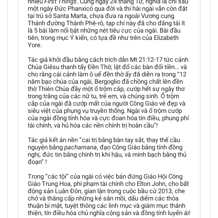
nhiều
First Things
. Cùng ngày 24 tháng Tư, nghĩa là chỉ sau
một ngày Đức Phanxicô qua đời và thi hài ngài vẫn còn đặt
tại trú sở Santa Marta, chưa đưa ra ngoài Vương cung
Thánh đường Thánh Phê-rô, tạp chí này đã cho đăng tải ít
là 5 bài làm nổi bật những nét tiêu cực của ngài. Bài đầu
tiên, trong mục Ý kiến, có tựa đề như trên của Elizabeth
Yore.
Tác giả khởi đầu bằng cách trích dẫn Mt 21:12-17 tức cảnh
Chúa Giêsu thanh tẩy Đền Thờ, lật đổ các bàn đổi tiền... và
cho rằng cái cảnh làm ô uế đền thờ ấy đã diễn ra trong “12
năm bạo chúa của ngài, Bergoglio đã chồng chất lên đền
thờ Thiên Chúa đầy một ổ trộm cắp, cướp hết sự ngây thơ
trong trắng của các nữ tu, trẻ em, và chủng sinh. Ổ trộm
cắp của ngài đã cướp mất của người Công Giáo vẻ đẹp và
siêu việt của phụng vụ truyền thống. Ngài và ổ trộm cướp
của ngài đồng tính hóa và cực đoan hóa tín điều, phung phí
tài chính, và hủ hóa các nền chính trị hoàn cầu”!
Tác giả kết án nền “cai trị bằng bàn tay sắt, thay thế cầu
nguyện bằng
pachamana
, đạo Công Giáo bằng tính đồng
nghị, đức tin bằng chính trị khí hậu, và minh bạch bằng thủ
đoạn” !
Trong “các tội” của ngài có việc bán đứng Giáo Hội Công
Giáo Trung Hoa, phí phạm tài chính cho Elton John, cho bất
động sản Luân Đôn, gian lận trong cuộc bầu cử 2013, che
chở và thăng cấp những kẻ săn mồi, dấu diếm các thỏa
thuận bí mật, tuyệt thông các linh mục và giám mục thánh
thiện, tín điều hóa chủ nghĩa cộng sản và đồng tính luyến ái!