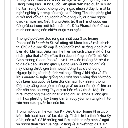
Đảng Cộng sản Trung Quốc liên quan đến việc quản lý Giáo
hội tại Trung Quốc. Không có gì ngạc nhiên ở đây; bí mật là
nghề nghiệp lý tưởng của một tu sĩ Dòng Tên, cho phép giải
quyết mọi vấn đề sau cánh cửa đóng kín, dựa vào ngoại
giao và mưu mô. Nếu Trung Quốc trở thành một quốc gia
Công Giáo trong một trăm năm tới, Đức Phanxicô sẽ được
minh oan trong các chiến thuật của ngài.
Thông điệp được đọc rộng rãi nhất của Giáo hoàng
Phanxicô là
Laudato Si
. Nó cũng rất khéo léo về mặt chính
trị. Chủ đề được đề cập là chủ nghĩa môi trường, đặc biệt là
biến đổi khí hậu. Điều này thể hiện sự dịch chuyển khỏi hôn
nhân, phá thai và đạo đức tình dục, những chủ đề mà Đức
Giáo Hoàng Gioan Phaolô II và Đức Giáo Hoàng Bê-nê-đic-
tô đã đề cập. Những giáo lý Công Giáo về những chủ đề
này không được giới tinh hoa phương Tây ưa chuộng.
Ngược lại, họ rất nhiệt tình với hoạt động vì khí hậu và đôi
khi
Laudato Si
nghe giống như một ban hướng dẫn hội thảo
của Liên hợp quốc về biến đổi khí hậu. Tuy nhiên, thông
điệp này cũng bao gồm những gì về cơ bản là một lời lên án
nền văn hóa phương Tây duy tư bản và kỹ thuật. Một lần
nữa, một động thái chính trị đáng chú ý: làm vừa lòng giới
tinh hoa phương Tây trong khi làm suy yếu nền tảng kinh tế-
văn hóa của quyền lực của họ.
Trong mối quan hệ với Hoa Kỳ, Đức Giáo Hoàng Phanxicô
kém linh hoạt hơn. Nỗ lực đàn áp Thánh lễ La tinh ở Hoa Kỳ
đã bị cản trở. Có lẽ những sai lầm chính trị nảy sinh vì ngài
và nhóm thân cận của ngài lo lắng về sự kết hợp giữa sự