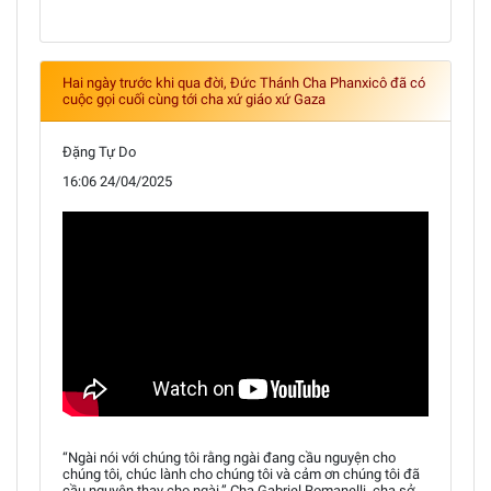
Hai ngày trước khi qua đời, Đức Thánh Cha Phanxicô đã có
cuộc gọi cuối cùng tới cha xứ giáo xứ Gaza
Đặng Tự Do
16:06 24/04/2025
“Ngài nói với chúng tôi rằng ngài đang cầu nguyện cho
chúng tôi, chúc lành cho chúng tôi và cảm ơn chúng tôi đã
cầu nguyện thay cho ngài,” Cha Gabriel Romanelli, cha sở