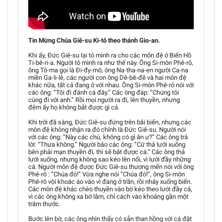
Tin Mừng Chúa Giê-su Ki-tô theo thánh Gio-an.
Khi ấy, Đức Giê-su lại tỏ mình ra cho các môn đệ ở Biển Hồ
Ti-bê-ri-a. Người tỏ mình ra như thế này. Ông Si-môn Phê-rô,
ông Tô-ma gọi là Đi-đy-mô, ông Na-tha-na-en người Ca-na
miền Ga-li-lê, các người con ông Dê-bê-đê và hai môn đệ
khác nữa, tất cả đang ở với nhau. Ông Si-môn Phê-rô nói với
các ông: “Tôi đi đánh cá đây.” Các ông đáp: “Chúng tôi
cùng đi với anh.” Rồi mọi người ra đi, lên thuyền, nhưng
đêm ấy họ không bắt được gì cả.
Khi trời đã sáng, Đức Giê-su đứng trên bãi biển, nhưng các
môn đệ không nhận ra đó chính là Đức Giê-su. Người nói
với các ông: “Này các chú, không có gì ăn ư?” Các ông trả
lời: “Thưa không.” Người bảo các ông: “Cứ thả lưới xuống
bên phải mạn thuyền đi, thì sẽ bắt được cá.” Các ông thả
lưới xuống, nhưng không sao kéo lên nổi, vì lưới đầy những
cá. Người môn đệ được Đức Giê-su thương mến nói với ông
Phê-rô : “Chúa đó!” Vừa nghe nói “Chúa đó!”, ông Si-môn
Phê-rô vội khoác áo vào vì đang ở trần, rồi nhảy xuống biển.
Các môn đệ khác chèo thuyền vào bờ kéo theo lưới đầy cá,
vì các ông không xa bờ lắm, chỉ cách vào khoảng gần một
trăm thước.
Bước lên bờ, các ông nhìn thấy có sẵn than hồng với cá đặt