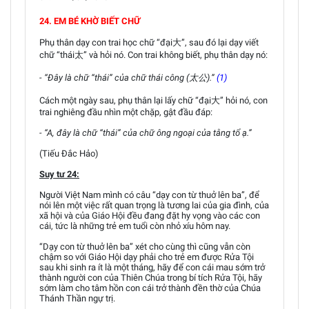
24. EM BÉ KHỜ BIẾT CHỮ
Phụ thân dạy con trai học chữ “đại大”, sau đó lại dạy viết
chữ “thái太” và hỏi nó. Con trai không biết, phụ thân dạy nó:
- “Đây là chữ “thái” của chữ thái công (太公).”
(1)
Cách một ngày sau, phụ thân lại lấy chữ “đại大” hỏi nó, con
trai nghiêng đầu nhìn một chặp, gật đầu đáp:
- “A, đây là chữ “thái” của chữ ông ngoại của tằng tổ ạ.”
(Tiếu Đắc Hảo)
Suy tư 24:
Người Việt Nam mình có câu “dạy con từ thuở lên ba”, để
nói lên một việc rất quan trọng là tương lai của gia đình, của
xã hội và của Giáo Hội đều đang đặt hy vọng vào các con
cái, tức là những trẻ em tuổi còn nhỏ xíu hôm nay.
“Dạy con từ thuở lên ba” xét cho cùng thì cũng vẫn còn
chậm so với Giáo Hội dạy phải cho trẻ em được Rửa Tội
sau khi sinh ra ít là một tháng, hãy để con cái mau sớm trở
thành người con của Thiên Chúa trong bí tích Rửa Tội, hãy
sớm làm cho tâm hồn con cái trở thành đền thờ của Chúa
Thánh Thần ngự trị.