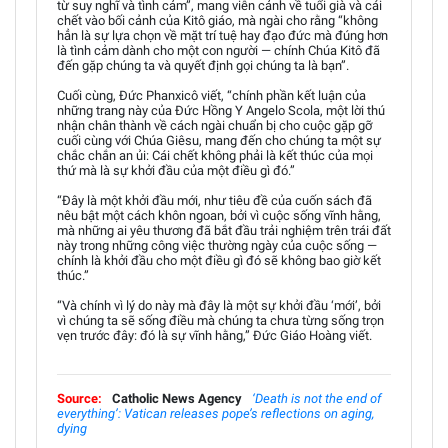
từ suy nghĩ và tình cảm”, mang viễn cảnh về tuổi già và cái
chết vào bối cảnh của Kitô giáo, mà ngài cho rằng “không
hẳn là sự lựa chọn về mặt trí tuệ hay đạo đức mà đúng hơn
là tình cảm dành cho một con người — chính Chúa Kitô đã
đến gặp chúng ta và quyết định gọi chúng ta là bạn”.
Cuối cùng, Đức Phanxicô viết, “chính phần kết luận của
những trang này của Đức Hồng Y Angelo Scola, một lời thú
nhận chân thành về cách ngài chuẩn bị cho cuộc gặp gỡ
cuối cùng với Chúa Giêsu, mang đến cho chúng ta một sự
chắc chắn an ủi: Cái chết không phải là kết thúc của mọi
thứ mà là sự khởi đầu của một điều gì đó.”
“Đây là một khởi đầu mới, như tiêu đề của cuốn sách đã
nêu bật một cách khôn ngoan, bởi vì cuộc sống vĩnh hằng,
mà những ai yêu thương đã bắt đầu trải nghiệm trên trái đất
này trong những công việc thường ngày của cuộc sống —
chính là khởi đầu cho một điều gì đó sẽ không bao giờ kết
thúc.”
“Và chính vì lý do này mà đây là một sự khởi đầu ‘mới’, bởi
vì chúng ta sẽ sống điều mà chúng ta chưa từng sống trọn
vẹn trước đây: đó là sự vĩnh hằng,” Đức Giáo Hoàng viết.
Source:
Catholic News Agency
‘Death is not the end of
everything’: Vatican releases pope’s reflections on aging,
dying