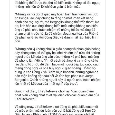
đó không thể được tha thứ sẽ biến mất. Không có địa ngục,
những linh hồn tội lỗi chỉ đơn giản là biến mất.
“Những lời nói dối dị giáo này hoàn toàn trái ngược với Đức
tin Công Giáo, dạy chúng ta rằng có một Phán xét riêng
dành cho mọi người, mà Bergoglio không thể trốn thoát. Do
đó, linh hồn của ông không biến mất, cũng không tan biến:
ông sẽ phải chịu trách nhiệm về những tội ác mà ông đã
phạm phải, trước hết là đã chiếm đoạt ngai tòa của Phê-rô
để phá hủy Giáo Hội Công Giáo và đánh mất rất nhiều linh
hồn.
“Nhưng nếu vị không phải là giáo hoàng và phản giáo hoàng
này không còn có thể gây hại cho Nhiệm thể nữa, thì những
người thừa kế của ông vẫn còn, những kẻ phá hoại mà ông
đã phong làm 'Hồng Y' một cách bất hợp lệ và những kẻ từ
lâu đã tự tổ chức để đảm bảo một người tiếp tục cuộc cách
mạng đồng nghị và phá hủy ngôi vị giáo hoàng. Hỗ trợ họ
cũng là các Hồng Y và Giám mục bảo thủ, những người đã
cẩn thận không đặt câu hỏi về tính hợp pháp của Jorge
Bergoglio. Chính những người này là người chịu trách nhiệm
lớn nhất về kết quả của ‘mật nghị’ tiếp theo”.
Được một điều, LifeSiteNews cho hay: “các quan điểm
phát biểu không nhất thiết đại diện cho các quan điểm của
LifeSiteNews”.
Và cũng may, LifeSiteNews có đăng tải phát biểu của một
số giáo phẩm mà dư luận vốn coi là bất đồng với Đức Cố
Giáo Hoàng. Không như TGM Viganò, các vị này chỉ bất