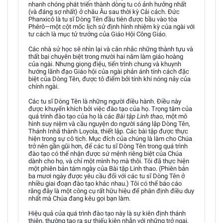
nhanh chóng phát triển thành dòng tu có ảnh hưởng nhất
(và đáng sợ nhất) ở châu Âu sau thời kỳ Cải cách. Đức
Phanxicô là tu sĩ Dòng Tên đầu tiên được bầu vào tòa
Phêrô—một cột mốc lịch sử định hình nhiệm kỳ của ngài với
tư cách là mục tử trưởng của Giáo Hội Công Giáo.
Các nhà sử học sẽ nhìn lại và cân nhắc những thành tựu và
thất bại chuyên biệt trong mười hai năm làm giáo hoàng
của ngài. Nhưng giọng điệu, tiến trình chung và khuynh
hướng lãnh đạo Giáo hội của ngài phản ánh tính cách đặc
biệt của Dòng Tên, được tô điểm bởi tính khí nóng nảy của
chính ngài.
Các tu sĩ Dòng Tên là những người điều hành. Điều này
được khuyến khích bởi việc đào tạo của họ. Trọng tâm của
quá trình đào tạo của họ là các
Bài tập Linh thao
, một mô
hình suy niệm và cầu nguyện do người sáng lập Dòng Tên,
Thánh Inhã thành Loyola, thiết lập. Các bài tập được thực
hiện trong sự cô tịch. Mục đích của chúng là làm cho Chúa
trở nên gần gũi hơn, để các tu sĩ Dòng Tên trong quá trình
đào tạo có thể nhận được sứ mệnh riêng biệt của Chúa
dành cho họ, và chỉ một mình họ mà thôi. Tôi đã thực hiện
một phiên bản tám ngày của Bài tập Linh thao. (Phiên bản
ba mươi ngày được yêu cầu đối với các tu sĩ Dòng Tên ở
nhiều giai đoạn đào tạo khác nhau.) Tôi có thể báo cáo
rằng đây là một công cụ rất hữu hiệu để phân định điều duy
nhất mà Chúa đang kêu gọi bạn làm.
Hiệu quả của quá trình đào tạo này là sự kiên định thánh
thiện, thường tạo ra sự thiếu kiên nhẫn với những trở ngại,