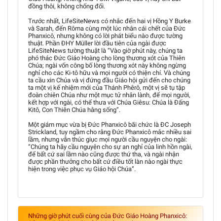
đồng thôi, không chống đối.
Trước nhất, LifeSiteNews có nhắc đến hai vị Hồng Y Burke
và Sarah, đến Rôma cùng một lúc nhân cái chết của Đức
Phanxicô, nhưng không có lời phát biểu nào được tường
thuật. Phần ĐHY Müller lời đầu tiên của ngài được
LifeSiteNews tường thuật là “Vào giờ phút này, chúng ta
phó thác Đức Giáo Hoàng cho lòng thương xót của Thiên
Chúa; ngài vốn công bố lòng thương xót này không ngừng
nghỉ cho các Ki-tô hữu và mọi người có thiện chí. Và chúng
ta cầu xin Chúa và vị đứng đầu Giáo hội gửi đến cho chúng
ta một vị kế nhiệm mới của Thánh Phêrô, một vị sẽ tụ tập
đoàn chiên Chúa như một mục tử nhân lành, để mọi người,
kết hợp với ngài, có thể thưa với Chúa Giêsu: Chúa là Đấng
Kitô, Con Thiên Chúa hằng sống”.
Một giám mục vừa bị Đức Phanxicô bãi chức là ĐC Joseph
Strickland, tuy ngầm cho rằng Đức Phanxicô mắc nhiều sai
lầm, nhưng vẫn thúc giục mọi người cầu nguyện cho ngài:
“Chúng ta hãy cầu nguyện cho sự an nghỉ của linh hồn ngài,
để bất cứ sai lầm nào cũng được thứ tha, và ngài nhận
được phần thưởng cho bất cứ điều tốt làn nào ngài thực
hiện trong việc phục vụ Giáo hội Chúa”.
Những giờ phút cuối cùng của Đức Giáo Hoàng Phanxicô: