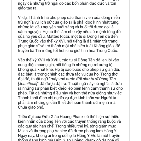
ngay cả những trở ngại do các bổn phận đạo đức và tôn
giáo tạo ra.
Ví dụ, Thánh Inhã cho phép các thành viên của dòng miễn
trừ nghĩa vụ lịch sử của giáo sĩ là phải đọc kinh nhật tụng,
những lời cầu nguyện buổi sáng và buổi tối được gọi là
sách nguyện. Họ có thể làm như vậy nếu sứ mệnh tông đồ
của họ yêu cầu. Matteo Ricci, một tu sĩ Dòng Tên đã đến
Trung Quốc vào thế kỷ XVI, nổi tiếng là đã miễn trừ trang
phục giáo sĩ và trở thành một nhà hiền triết Khổng giáo, để
truyền bá Tin mừng tốt hơn cho giới tinh hoa Trung Quốc.
Vào thế kỷ XVII và XVIII, các tu sĩ Dòng Tên đã len lỏi vào
cung điện hoàng gia, nổi tiếng là những người xưng tội
không quá khắt khe. Họ bị cáo buộc cho phép sự gian dối,
đặc biệt là trong chính các thừa tác vụ của họ. Trong thời
đại đó, thuật ngữ “
mập mờ nước đôi như tu sĩ Dòng Tên
[Jesuitical]
” đã được đặt ra. Thuật ngữ này có nghĩa là đưa
ra những sự phân biệt khéo léo biến lệnh cấm thành sự cho
phép. Tất cả những điều này và hơn thế nữa giống như việc
Thánh Inhã đình chỉ nghĩa vụ đọc kinh thần vụ: Người ta
phải làm những gì cần thiết để hoàn thành sứ mệnh mà
Chúa giao phó.
Triều đại của Đức Giáo Hoàng Phanxicô thể hiện sự thiếu
kiên nhẫn của Dòng Tên với các truyền thống ràng buộc và
các quy tắc hạn chế. Trong nhiều thế kỷ, tổng giám mục
Milan và thượng phụ Venice đã được phong làm Hồng Y.
Ngày nay, không ai trong số họ là Hồng Y. Đó là một truyền
thống đáng kính mà Đức Giáo Hoàng Phanxicô đã phá vỡ.