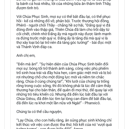
lạ bánh cá hoá nhiều, lời của những bữa ăn thắm tình Thầy,
đượm tình trò.
Với Chúa Phục Sinh, mọi sự có thể bắt đầu lại, có thể phục
hồi - kể cả những đổ vỡ, phản bội. Trước thượng hội đồng,
Phêrô - người chối Thầy - chẳng hề sợ hãi, “Đấng quý vị đã
đóng đinh vào thập giá, Thiên Chúa đã làm cho trỗi dậy từ
cõi chết, chính nhờ Đấng ấy mà người này được lành mạnh
ra đứng trước mặt quý vị. Đấng ấy là tảng đá mà quý vị là
thợ xây loại bỏ lại trở nên đá tảng góc tường!” - bài đọc một
và Thánh Vịnh đáp ca.
Anh chị em,
“Đến mà ăn!”. “Sự hiện diện của Chúa Phục Sinh biến đổi
mọi sự: bóng tối trở thành ánh sáng, công việc phù phiếm
trổ sinh hoa trái và đầy hứa hẹn, cảm giác mệt mỏi và bị bỏ
rơi nhường chỗ cho một động lực mới và niềm tin chắc
rằng, Chúa ở cùng chúng ta!”; “Khi lưới của chúng ta trống
rỗng trong cuộc sống, thì đó không phải là lúc để cảm thấy
thương hại cho bản thân, để quên đi mọi thứ, để quay lại với
những trò tiêu khiển cũ. Nhưng đã đến lúc bắt đầu lại với
Chúa Giêsu, đã đến lúc tìm lại lòng can đảm để bắt đầu lại,
đã đến lúc ra khơi một lần nữa với Ngài!” - Phanxicô.
Chúng ta có thể cầu nguyện,
“Lạy Chúa, cho con hiểu rằng, ân sủng phục sinh không chỉ
kết thúc với việc con được tha thứ; hồi kết của nó ‘vượt quá
tưởng tượng’ - con được biến đổi!”, Amen.