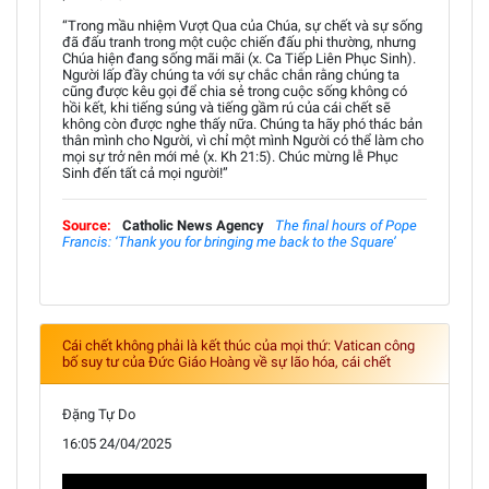
“Trong mầu nhiệm Vượt Qua của Chúa, sự chết và sự sống
đã đấu tranh trong một cuộc chiến đấu phi thường, nhưng
Chúa hiện đang sống mãi mãi (x. Ca Tiếp Liên Phục Sinh).
Người lấp đầy chúng ta với sự chắc chắn rằng chúng ta
cũng được kêu gọi để chia sẻ trong cuộc sống không có
hồi kết, khi tiếng súng và tiếng gầm rú của cái chết sẽ
không còn được nghe thấy nữa. Chúng ta hãy phó thác bản
thân mình cho Người, vì chỉ một mình Người có thể làm cho
mọi sự trở nên mới mẻ (x. Kh 21:5). Chúc mừng lễ Phục
Sinh đến tất cả mọi người!”
Source:
Catholic News Agency
The final hours of Pope
Francis: ‘Thank you for bringing me back to the Square’
Cái chết không phải là kết thúc của mọi thứ: Vatican công
bố suy tư của Đức Giáo Hoàng về sự lão hóa, cái chết
Đặng Tự Do
16:05 24/04/2025