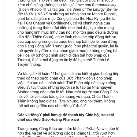
thường nói, “mồ yên mả đẹp”. Tác giả coi Đức Phanxicô
kém chói sáng không như tác giả
Love and Responsibility
(Gioan Phaolô II) và tác giả
The Spirit of the Liturgy
(Bê-nê-
đic-tô XVI). Và kể ra những tai tiếng như vụ Marko Rupnik,
ghét bỏ các giám mục Công giá bảo thủ Hoa Kỳ (cụ thể là
hai TGM Chaput và Cordileone), cổ vũ chính nghĩa của
những vị trung thành đại diện cho thời đại, tạo hỗn mang
cho hàng linh mục (như câu nói: mọi tôn giáo đều là đường
dẫn đến Thiên Chúa), chúc lành cho các cặp đồng tính và
các cặp sống trong các cuộc kết hợp bất hợp lệ, bán đứng
cho Đảng Cộng Sản Trung Quốc (cho phép thế quyền, lại là
thế quyền tay đẫm máu, chọn giám mục), không ngừng bắt
bẻ Hoa Kỳ (chống chính sách di dân bất hợp pháp của
Trump), thiếu mọi động cơ tín lý để hạn chế Thánh Lễ
Truyền thống.
Và tác giả kết luận: “Thời gian sẽ cho biết vị giáo hoàng tiếp
theo có theo bước chân của Đức Phanxicô và cho phép
việc tiếp tục các chính sách Thệ Phản cấp tiến hay không.
Điều ấy tùy thuộc những người sẽ tụ tập tại Nhà nguyện
Sistine trong các tuần lễ tới. Như một người bạn Công Giáo
nói với tôi về cuộc bầu giáo hoàng vừa qua, Chúa Thánh
Thần không bao giờ sai lầm. Nhưng, ông nói thêm, không
thể nói cùng điều này cho Hồng Y đoàn”
Các vị Hồng Y phải làm gì để thanh tẩy Giáo hội, sau cái
chết của Đức Giáo Hoàng Phanxicô
Trang mạng Công Giáo cực hữu khác,
LifeSiteNews
, còn tệ
hơn thế, và xét về số lượng các bài đăng tải, trổi vượt hơn