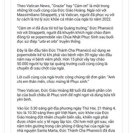
Theo Vatican News, “Grazie” hay “Cảm ơn” là một trong
những lời cuối cùng của Đức Giáo Hoàng. Ngài nói với
Massimiliano Strappetti, y tá Vatican, người đã phục vụ với
tư cách là trợ lý sức khỏe cá nhân của ngài từ năm 2022.
“Cảm ơn vì đã đưa tôi trở lại Quảng trường,” Đức Phanxicô
nói với Strappetti, người đã khuyến khích ngài chào đám
đông từ xe popemobile vào Chúa Nhật Phục Sinh sau buổi
đọc sứ điệp “urbi et orbi” truyền thống.
Đây là lần đầu tiên Đức Thánh Cha Phanxicô sử dụng xe
popemobile kể từ khi phải vào bệnh viện 39 ngày vào đầu
năm nay vì bệnh viêm phổi. Hơn 15 phút vẫy tay chào
50.000 người tụ tập tại quảng trường cuối cùng cũng là
chuyến đi sau chót của ngài.
Lời cuối cùng của ngài trước công chúng rất đơn giản: “Anh
chị em thân mến, chúc mừng lễ Phục sinh.”
Theo Vatican, Đức Giáo Hoàng 88 tuổi đã dành phần còn
lại của buổi chiều lễ Phục sinh để nghỉ ngơi và dùng bữa tối
yên bình.
Vào lúc 5:30 sáng giờ địa phương ngày Thứ Hai, 21 tháng 4,
tức là 10:30 sáng theo giờ Việt Nam, sức khỏe của Đức
Giáo Hoàng đột nhiên chuyển biến xấu, khiến ngài phải
được chăm sóc y tế ngay lập tức. Chỉ hơn một giờ sau, vẫn
nằm trên giường trong căn phòng ở tầng hai của ngài tại
nhà nguyện Santa Marta, Đức Thánh Cha Phanxicô đã đưa