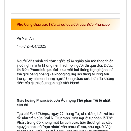
Phe Công Giáo cực hữu và sự qua đời của Đức Phanxicô
Vũ Văn An
14:47 24/04/2025
Người Việt mình có câu:
nghĩa tử là nghĩa tận
mà theo thiển
ý có nghĩa là ta không nên hạch tội người đã qua đời. Được
tin Đức Phanxicô qua đời, sau một hai tháng trọng bệnh, cả
thế giới bàng hoàng và không ngừng lên tiếng tỏ lòng tôn
trọng. Tuy nhiên, những người Công Giáo cực hữu đã không
đếm xỉa gì tới câu ngạn ngữ Việt Nam!
Giáo hoàng Phanxicô, cơn Ác mộng Thệ phản Tồi tệ nhất
của tôi
Tạp chí
First Things
, ngày 22 tháng Tư, cho đăng bài với tựa
đề như trên của Carl R. Trueman, một người tự nhận là Thệ
Phản, trong đó không một lời tích cực, tiếc thương hay cầu
nguyện cho, dù “nạn nhân” vẫn chưa được, như người Việt