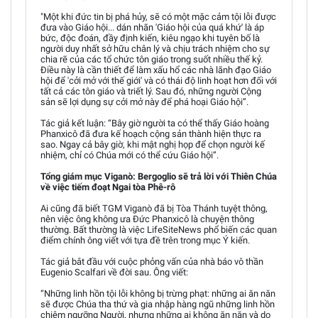
"Một khi đức tin bị phá hủy, sẽ có một mặc cảm tội lỗi được
đưa vào Giáo hội... dán nhãn 'Giáo hội của quá khứ' là áp
bức, độc đoán, đầy định kiến, kiêu ngạo khi tuyên bố là
người duy nhất sở hữu chân lý và chịu trách nhiệm cho sự
chia rẽ của các tổ chức tôn giáo trong suốt nhiều thế kỷ.
Điều này là cần thiết để làm xấu hổ các nhà lãnh đạo Giáo
hội để 'cởi mở với thế giới' và có thái độ linh hoạt hơn đối với
tất cả các tôn giáo và triết lý. Sau đó, những người Cộng
sản sẽ lợi dụng sự cởi mở này để phá hoại Giáo hội”.
Tác giả kết luận: “Bây giờ người ta có thể thấy Giáo hoàng
Phanxicô đã đưa kế hoạch cộng sản thành hiện thực ra
sao. Ngay cả bây giờ, khi mật nghị họp để chọn người kế
nhiệm, chỉ có Chúa mới có thể cứu Giáo hội”.
Tổng giám mục Viganò: Bergoglio sẽ trả lời với Thiên Chúa
về việc tiếm đoạt Ngai tòa Phê-rô
Ai cũng đã biết TGM Viganò đã bị Tòa Thánh tuyệt thông,
nên việc ông không ưa Đức Phanxicô là chuyện thông
thường. Bất thường là việc LifeSiteNews phổ biến các quan
điểm chính ông viết với tựa đề trên trong mục Ý kiến.
Tác giả bắt đầu với cuộc phỏng vấn của nhà báo vô thần
Eugenio Scalfari về đời sau. Ông viết:
“Những linh hồn tội lỗi không bị trừng phạt: những ai ăn năn
sẽ được Chúa tha thứ và gia nhập hàng ngũ những linh hồn
chiêm ngưỡng Người, nhưng những ai không ăn năn và do