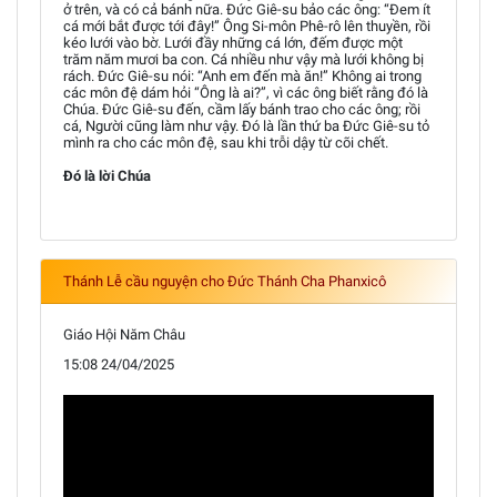
ở trên, và có cả bánh nữa. Đức Giê-su bảo các ông: “Đem ít
cá mới bắt được tới đây!” Ông Si-môn Phê-rô lên thuyền, rồi
kéo lưới vào bờ. Lưới đầy những cá lớn, đếm được một
trăm năm mươi ba con. Cá nhiều như vậy mà lưới không bị
rách. Đức Giê-su nói: “Anh em đến mà ăn!” Không ai trong
các môn đệ dám hỏi “Ông là ai?”, vì các ông biết rằng đó là
Chúa. Đức Giê-su đến, cầm lấy bánh trao cho các ông; rồi
cá, Người cũng làm như vậy. Đó là lần thứ ba Đức Giê-su tỏ
mình ra cho các môn đệ, sau khi trỗi dậy từ cõi chết.
Đó là lời Chúa
Thánh Lễ cầu nguyện cho Đức Thánh Cha Phanxicô
Giáo Hội Năm Châu
15:08 24/04/2025