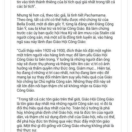
tin vào tính thánh thiêng của bí tích quý giá nhất trong tất cả
các bí tích”.
Nhưng tệ hơn cả, theo tác giả, là tình tiết
Pachamama
.
Theo ông, tất cả chỉ có thể hiểu được nhờ chứng từ của
Bella Dodd, một di dân gốc Ý, từng là đảng viên Đảng Cộng
Sản Ý, sau bị khai trừ và trở lại Công Giáo. Bà làm chứng
trước các ủy ban quốc hội Hoa Kỳ về âm mưu của Stalin cài
người cộng sản, mà một số là đồng tính luyến ái, vào hàng
ngũ sau này lãnh đạo Giáo Hội Công Giáo:
“Cuối thập niên 1920 và 1930, đích thân tôi đặt một nghìn
một trăm người vào hàng linh mục để làm yếu Giáo Hội
Công Giáo từ bên trong. Ý tưởng là những người đàn ông
này sẽ được thụ phong và thăng tiến lên các vị trí có ảnh
hưởng và thẩm quyền như Đức ông, Giám mục… Hiện tại,
họ đang ở những vị trí cao nhất, nơi họ đang làm việc để
mang lại sự thay đổi nhằm làm suy yếu hiệu quả của Giáo
hội chống lại Chủ nghĩa Cộng sản. Những thay đổi này sẽ
rất lớn đến nỗi bạn thậm chí sẽ không nhận ra Giáo Hội
Công Giáo.
“Trong tất cả các tôn giáo trên thế giới, Giáo Hội Công Giáo
là tôn giáo duy nhất mà những người Cộng sản sợ, vì đó là
đối thủ hiệu quả duy nhất của họ. Toàn bộ ý tưởng là phá
hủy, không phải định chế Giáo hội, mà là đức tin của người
dân, và thậm chí sử dụng định chế của Giáo hội, nếu có thể,
để phá hủy đức tin thông qua việc thúc đẩy một tôn giáo
giả. Một thứ gì đó giống với Công Giáo nhưng không phải là
thứ thực sự.