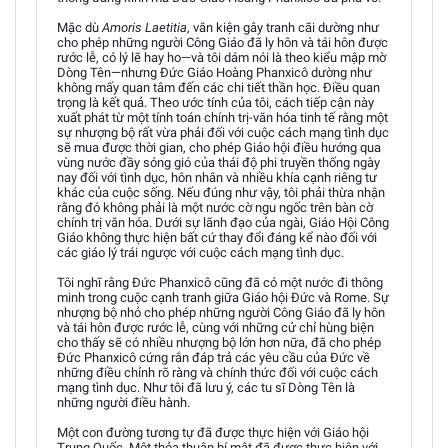
Mặc dù
Amoris Laetitia
, văn kiện gây tranh cãi dường như
cho phép những người Công Giáo đã ly hôn và tái hôn được
rước lễ, có lý lẽ hay ho—và tôi dám nói là theo kiểu mập mờ
Dòng Tên—nhưng Đức Giáo Hoàng Phanxicô dường như
không mấy quan tâm đến các chi tiết thần học. Điều quan
trọng là kết quả. Theo ước tính của tôi, cách tiếp cận này
xuất phát từ một tính toán chính trị-văn hóa tinh tế rằng một
sự nhượng bộ rất vừa phải đối với cuộc cách mạng tình dục
sẽ mua được thời gian, cho phép Giáo hội điều hướng qua
vùng nước đầy sóng gió của thái độ phi truyền thống ngày
nay đối với tình dục, hôn nhân và nhiều khía cạnh riêng tư
khác của cuộc sống. Nếu đúng như vậy, tôi phải thừa nhận
rằng đó không phải là một nước cờ ngu ngốc trên bàn cờ
chính trị văn hóa. Dưới sự lãnh đạo của ngài, Giáo Hội Công
Giáo không thực hiện bất cứ thay đổi đáng kể nào đối với
các giáo lý trái ngược với cuộc cách mạng tình dục.
Tôi nghĩ rằng Đức Phanxicô cũng đã có một nước đi thông
minh trong cuộc cạnh tranh giữa Giáo hội Đức và Rome. Sự
nhượng bộ nhỏ cho phép những người Công Giáo đã ly hôn
và tái hôn được rước lễ, cùng với những cử chỉ hùng biện
cho thấy sẽ có nhiều nhượng bộ lớn hơn nữa, đã cho phép
Đức Phanxicô cứng rắn đáp trả các yêu cầu của Đức về
những điều chỉnh rõ ràng và chính thức đối với cuộc cách
mạng tình dục. Như tôi đã lưu ý, các tu sĩ Dòng Tên là
những người điều hành.
Một con đường tương tự đã được thực hiện với Giáo hội
Trung Quốc. Một thỏa thuận bí mật đã được thực hiện với