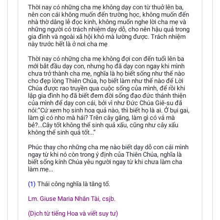
Thời nay có những cha mẹ không dạy con từ thuở lên ba,
nên con cái không muốn đến trường học, không muốn đến
nhà thờ dâng lễ đọc kinh, không muốn nghe lời cha mẹ và
những người có trách nhiệm dạy dỗ, cho nên hậu quả trong
gia đình và ngoài xã hội khó mà lường được. Trách nhiệm
này trước hết là ở nơi cha mẹ
Thời nay có những cha mẹ không đợi con đến tuổi lên ba
mới bắt đầu dạy con, nhưng họ đã dạy con ngay khi mình
chưa trở thành cha mẹ, nghĩa là họ biết sống như thế nào
cho đẹp lòng Thiên Chúa, họ biết làm như thế nào để Lời
Chúa được rao truyền qua cuộc sống của mình, để rồi khi
lập gia đình họ đã biết đem đời sống đạo đức thánh thiện
của mình để dạy con cái, bởi vì như Đức Chúa Giê-su đã
nói:“Cứ xem họ sinh hoa quả nào, thì biết họ là ai. Ở bụi gai,
làm gì có nho mà hái? Trên cây găng, làm gì có vả mà
bẻ?...Cây tốt không thể sinh quả xấu, cũng như cây xấu
không thể sinh quả tốt...”
Phúc thay cho những cha mẹ nào biết dạy dỗ con cái mình
ngay từ khi nó còn trong ý định của Thiên Chúa, nghĩa là
biết sống kính Chúa yêu người ngay từ khi chưa làm cha
làm mẹ...
(1)
Thái công nghĩa là tằng tổ.
Lm. Giuse Maria Nhân Tài, csjb.
(Dịch từ tiếng Hoa và viết suy tư)