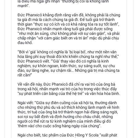
là điều mà ngài ghi nhận “thường bị coi là không lành
mạnh”.
Đức Phanxicô khẳng định rằng vấn đề, không phải là chúng
ta già đi mà là cách chúng ta già đi. Để tuổi già trở thành
thời gian “thực sự có ích và có khả năng tỏa ra sự tốt lành”,
Đức Phanxicô nhấn mạnh rằng tuổi già phải được sống
“như một ân sủng, chứ không phải với sự oán giận”, và phải
chấp nhận “với cảm giác biết ơn và tri ân” mặc dù phải chịu
đau khổ.
“Bởi vì ‘già’ không có nghĩa là ‘bị loại bỏ’, như một nền văn
hóa lãng phí suy thoái đôi khi khiến chúng ta nghĩ như thế,”
Đức Phanxicô viết. “‘Già’ thay vào đó có nghĩa là kinh
nghiệm, sự khôn ngoan, kiến thức, sự sáng suốt, sự chu
đáo, sự lắng nghe, sự chậm rãi… Những giá trị mà chúng ta
rất cần!”
Về vấn đề này, Đức Phanxicô đã chỉ ra vai trò của ông bà
trong xã hội, nhấn mạnh vai trò của họ trong việc thúc đẩy
“sự phát triển cân bằng của thế hệ trẻ” và văn hóa hòa bình.
Ngài viết: “Giữa sự điên cuồng của xã hội ta, thường dành
cho những thứ phù du và sở thích không lành mạnh về hình
thức, trí tuệ của ông bà trở thành ngọn hải đăng sáng ngời,
soi rọi sự bất định và định hướng cho cháu chắt, những
người có thể rút ra từ kinh nghiệm của mình điều gì đó
'thêm vào' cho cuộc sống hàng ngày của chúng”.
Ngài cho biết, tác phẩm của Đức Hồng Y Scola “xuất phát