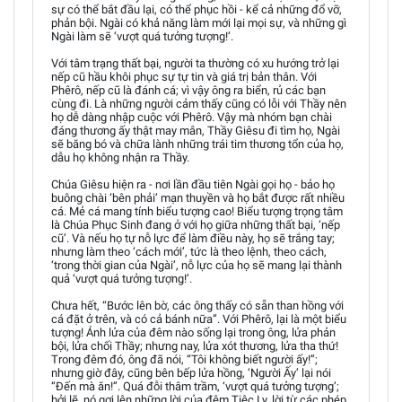
sự có thể bắt đầu lại, có thể phục hồi - kể cả những đổ vỡ,
phản bội. Ngài có khả năng làm mới lại mọi sự, và những gì
Ngài làm sẽ ‘vượt quá tưởng tượng!’.
Với tâm trạng thất bại, người ta thường có xu hướng trở lại
nếp cũ hầu khôi phục sự tự tin và giá trị bản thân. Với
Phêrô, nếp cũ là đánh cá; vì vậy ông ra biển, rủ các bạn
cùng đi. Là những người cảm thấy cũng có lỗi với Thầy nên
họ dễ dàng nhập cuộc với Phêrô. Vậy mà nhóm bạn chài
đáng thương ấy thật may mắn, Thầy Giêsu đi tìm họ, Ngài
sẽ băng bó và chữa lành những trái tim thương tổn của họ,
dẫu họ không nhận ra Thầy.
Chúa Giêsu hiện ra - nơi lần đầu tiên Ngài gọi họ - bảo họ
buông chài ‘bên phải’ mạn thuyền và họ bắt được rất nhiều
cá. Mẻ cá mang tính biểu tượng cao! Biểu tượng trọng tâm
là Chúa Phục Sinh đang ở với họ giữa những thất bại, ‘nếp
cũ’. Và nếu họ tự nỗ lực để làm điều này, họ sẽ trắng tay;
nhưng làm theo ‘cách mới’, tức là theo lệnh, theo cách,
‘trong thời gian của Ngài’, nỗ lực của họ sẽ mang lại thành
quả ‘vượt quá tưởng tượng!’.
Chưa hết, “Bước lên bờ, các ông thấy có sẵn than hồng với
cá đặt ở trên, và có cả bánh nữa”. Với Phêrô, lại là một biểu
tượng! Ánh lửa của đêm nào sống lại trong ông, lửa phản
bội, lửa chối Thầy; nhưng nay, lửa xót thương, lửa tha thứ!
Trong đêm đó, ông đã nói, “Tôi không biết người ấy!”;
nhưng giờ đây, cũng bên bếp lửa hồng, ‘Người Ấy’ lại nói
“Đến mà ăn!”. Quá đỗi thâm trầm, ‘vượt quá tưởng tượng’;
bởi lẽ, nó gợi lên những lời của đêm Tiệc Ly, lời từ các phép