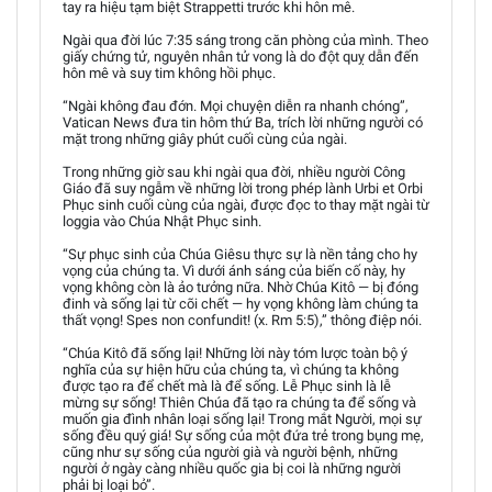
tay ra hiệu tạm biệt Strappetti trước khi hôn mê.
Ngài qua đời lúc 7:35 sáng trong căn phòng của mình. Theo
giấy chứng tử, nguyên nhân tử vong là do đột quỵ dẫn đến
hôn mê và suy tim không hồi phục.
“Ngài không đau đớn. Mọi chuyện diễn ra nhanh chóng”,
Vatican News đưa tin hôm thứ Ba, trích lời những người có
mặt trong những giây phút cuối cùng của ngài.
Trong những giờ sau khi ngài qua đời, nhiều người Công
Giáo đã suy ngẫm về những lời trong phép lành Urbi et Orbi
Phục sinh cuối cùng của ngài, được đọc to thay mặt ngài từ
loggia vào Chúa Nhật Phục sinh.
“Sự phục sinh của Chúa Giêsu thực sự là nền tảng cho hy
vọng của chúng ta. Vì dưới ánh sáng của biến cố này, hy
vọng không còn là ảo tưởng nữa. Nhờ Chúa Kitô — bị đóng
đinh và sống lại từ cõi chết — hy vọng không làm chúng ta
thất vọng! Spes non confundit! (x. Rm 5:5),” thông điệp nói.
“Chúa Kitô đã sống lại! Những lời này tóm lược toàn bộ ý
nghĩa của sự hiện hữu của chúng ta, vì chúng ta không
được tạo ra để chết mà là để sống. Lễ Phục sinh là lễ
mừng sự sống! Thiên Chúa đã tạo ra chúng ta để sống và
muốn gia đình nhân loại sống lại! Trong mắt Người, mọi sự
sống đều quý giá! Sự sống của một đứa trẻ trong bụng mẹ,
cũng như sự sống của người già và người bệnh, những
người ở ngày càng nhiều quốc gia bị coi là những người
phải bị loại bỏ”.