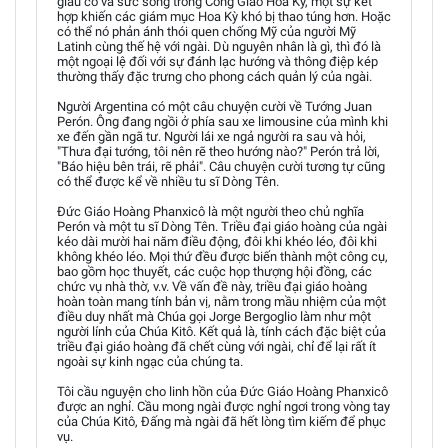
giàu có và sức sống trong Công Giáo Hoa Kỳ, một sự kết
hợp khiến các giám mục Hoa Kỳ khó bị thao túng hơn. Hoặc
có thể nó phản ánh thói quen chống Mỹ của người Mỹ
Latinh cùng thế hệ với ngài. Dù nguyên nhân là gì, thì đó là
một ngoại lệ đối với sự đánh lạc hướng và thông điệp kép
thường thấy đặc trưng cho phong cách quản lý của ngài.
Người Argentina có một câu chuyện cười về Tướng Juan
Perón. Ông đang ngồi ở phía sau xe limousine của mình khi
xe đến gần ngã tư. Người lái xe ngả người ra sau và hỏi,
"Thưa đại tướng, tôi nên rẽ theo hướng nào?" Perón trả lời,
"Báo hiệu bên trái, rẽ phải". Câu chuyện cười tương tự cũng
có thể được kể về nhiều tu sĩ Dòng Tên.
Đức Giáo Hoàng Phanxicô là một người theo chủ nghĩa
Perón và một tu sĩ Dòng Tên. Triều đại giáo hoàng của ngài
kéo dài mười hai năm điều động, đôi khi khéo léo, đôi khi
không khéo léo. Mọi thứ đều được biến thành một công cụ,
bao gồm học thuyết, các cuộc họp thượng hội đồng, các
chức vụ nhà thờ, v.v. Về vấn đề này, triều đại giáo hoàng
hoàn toàn mang tính bản vị, nằm trong mầu nhiệm của một
điều duy nhất mà Chúa gọi Jorge Bergoglio làm như một
người lính của Chúa Kitô. Kết quả là, tính cách đặc biệt của
triều đại giáo hoàng đã chết cùng với ngài, chỉ để lại rất ít
ngoài sự kinh ngạc của chúng ta.
Tôi cầu nguyện cho linh hồn của Đức Giáo Hoàng Phanxicô
được an nghỉ. Cầu mong ngài được nghỉ ngơi trong vòng tay
của Chúa Kitô, Đấng mà ngài đã hết lòng tìm kiếm để phục
vụ.