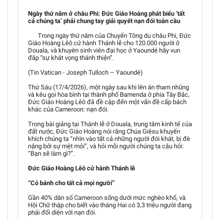
Ngày thứ năm ở châu Phi: Đức Giáo Hoàng phát biểu ‘tất
cả chúng ta’ phải chung tay giải quyết nạn đói toàn cầu
Trong ngày thứ năm của Chuyến Tông du châu Phi, Đức
Giáo Hoàng Lêô cử hành Thánh lễ cho 120.000 người ở
Douala, và khuyên sinh viên đại học ở Yaoundé hãy vun
đắp “sự khát vọng thánh thiện”.
(Tin Vatican - Joseph Tulloch – Yaoundé)
Thứ Sáu (17/4/2026), một ngày sau khi lên án tham nhũng
và kêu gọi hòa bình tại thành phố Bamenda ở phía Tây Bắc,
Đức Giáo Hoàng Lêô đã đề cập đến một vấn đề cấp bách
khác của Cameroon: nạn đói.
Trong bài giảng tại Thánh lễ ở Douala, trung tâm kinh tế của
đất nước, Đức Giáo Hoàng nói rằng Chúa Giêsu khuyến
khích chúng ta “nhìn vào tất cả những người đói khát, bị đè
nặng bởi sự mệt mỏi”, và hỏi mỗi người chúng ta câu hỏi:
“Bạn sẽ làm gì?”.
Đức Giáo Hoàng Lêô cử hành Thánh lễ
“Có bánh cho tất cả mọi người”
Gần 40% dân số Cameroon sống dưới mức nghèo khổ, và
Hội Chữ thập cho biết vào tháng Hai có 3,3 triệu người đang
phải đối diện với nạn đói.