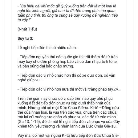
- “Bà hiểu cái khỉ mốc gì! Quỳ xuống trên đất là một loại lễ
nghi tôn kính người, giả như ta đi đến trong phủ của quan
tuần phủ tỉnh, thì ông ta cũng sẽ quỳ xuống để nghênh tiếp
ta vậy !”
(Nhất Tiếu)
Suy tư 3:
Lễ nghi tiếp đón thì có nhiều cách:
- Tiếp đón nguyên thủ các quốc gia thì trãi thảm đỏ từ trên
máy bay cho đến phòng họp báo và có dàn nhạc tò ti tò te
và bắn súng đại bác chào mừng.
- Tiếp đón các vị nhỏ chức hơn thì có xe đưa đón, có văn
nghệ giúp vui...
- Tiếp đón các vị nhỏ hơn nữa thì một vài tràng pháo tay.v.v...
Trên thế gian này chưa có vị cấp trên nào quỳ phủ phục
xuống đất để tiếp đón phục vụ cấp dưới thấp nhất của
mình. Nhưng chỉ có một Đức Chúa Giê-su Ki-tô –Đấng cứu
thế của nhân loại, là vua trên các vua, chúa trên các chúa,
mà lại cúi xuống rửa chân và phục vụ các đệ tử của mình
(Ga 13, 1-15), đó là một lễ nghi tiếp đón và phục vụ của đầy
khiên tốn, yêu thương và nhân lành của Đức Chúa Giê-su.
Vậy mà, có một vài người Ki-tô hữu tiếp đón Đức Chúa Giê-