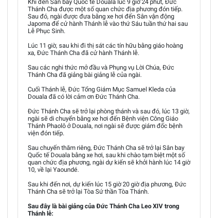
Khi đến Sân bay Quốc tế Douala lúc 9 giờ 24 phút, Đức
Thánh Cha được một số quan chức địa phương đón tiếp.
Sau đó, ngài được đưa bằng xe hơi đến Sân vận động
Japoma để cử hành Thánh lễ vào thứ Sáu tuần thứ hai sau
Lễ Phục Sinh.
Lúc 11 giờ, sau khi đi thị sát các tín hữu bằng giáo hoàng
xa, Đức Thánh Cha đã cử hành Thánh lễ.
Sau các nghi thức mở đầu và Phụng vụ Lời Chúa, Đức
Thánh Cha đã giảng bài giảng lễ của ngài.
Cuối Thánh lễ, Đức Tổng Giám Mục Samuel Kleda của
Douala đã có lời cảm ơn Đức Thánh Cha.
Đức Thánh Cha sẽ trở lại phòng thánh và sau đó, lúc 13 giờ,
ngài sẽ di chuyển bằng xe hơi đến Bệnh viện Công Giáo
Thánh Phaolô ở Douala, nơi ngài sẽ được giám đốc bệnh
viện đón tiếp.
Sau chuyến thăm riêng, Đức Thánh Cha sẽ trở lại Sân bay
Quốc tế Douala bằng xe hơi, sau khi chào tạm biệt một số
quan chức địa phương, ngài dự kiến sẽ khởi hành lúc 14 giờ
10, về lại Yaoundé.
Sau khi đến nơi, dự kiến lúc 15 giờ 20 giờ địa phương, Đức
Thánh Cha sẽ trở lại Tòa Sứ thần Tòa Thánh.
Sau đây là bài giảng của Đức Thánh Cha Leo XIV trong
Thánh lễ: