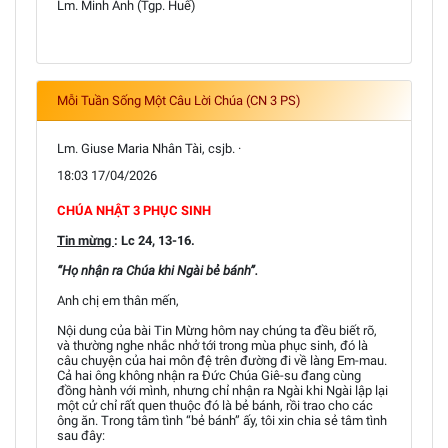
Lm. Minh Anh (Tgp. Huế)
Mỗi Tuần Sống Một Câu Lời Chúa (CN 3 PS)
Lm. Giuse Maria Nhân Tài, csjb. ·
18:03 17/04/2026
CHÚA NHẬT 3 PHỤC SINH
Tin mừng
: Lc 24, 13-16.
“Họ nhận ra Chúa khi Ngài bẻ bánh”.
Anh chị em thân mến,
Nội dung của bài Tin Mừng hôm nay chúng ta đều biết rõ,
và thường nghe nhắc nhở tới trong mùa phục sinh, đó là
câu chuyện của hai môn đệ trên đường đi về làng Em-mau.
Cả hai ông không nhận ra Đức Chúa Giê-su đang cùng
đồng hành với mình, nhưng chỉ nhận ra Ngài khi Ngài lập lại
một cử chỉ rất quen thuộc đó là bẻ bánh, rồi trao cho các
ông ăn. Trong tâm tình “bẻ bánh” ấy, tôi xin chia sẻ tâm tình
sau đây: