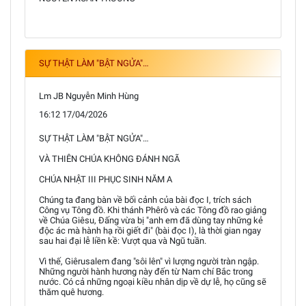
SỰ THẬT LÀM "BẬT NGỬA"…
Lm JB Nguyễn Minh Hùng
16:12 17/04/2026
SỰ THẬT LÀM "BẬT NGỬA"…
VÀ THIÊN CHÚA KHÔNG ĐÁNH NGÃ
CHÚA NHẬT III PHỤC SINH NĂM A
Chúng ta đang bàn về bối cảnh của bài đọc I, trích sách
Công vụ Tông đồ. Khi thánh Phêrô và các Tông đồ rao giảng
về Chúa Giêsu, Đấng vừa bị "anh em đã dùng tay những kẻ
độc ác mà hành hạ rồi giết đi" (bài đọc I), là thời gian ngay
sau hai đại lễ liền kề: Vượt qua và Ngũ tuần.
Vì thế, Giêrusalem đang "sôi lên" vì lượng người tràn ngập.
Những người hành hương này đến từ Nam chí Bắc trong
nước. Có cả những ngoại kiều nhân dịp về dự lễ, họ cũng sẽ
thăm quê hương.