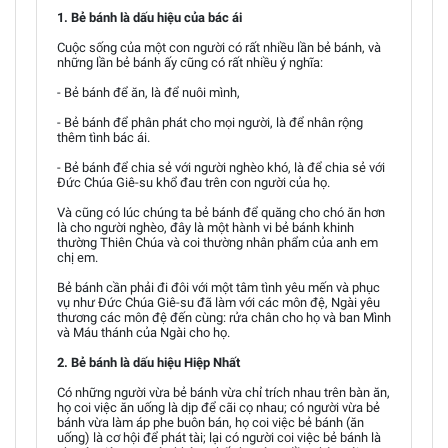
1. Bẻ bánh là dấu hiệu của bác ái
Cuộc sống của một con người có rất nhiều lần bẻ bánh, và
những lần bẻ bánh ấy cũng có rất nhiều ý nghĩa:
- Bẻ bánh để ăn, là để nuôi mình,
- Bẻ bánh để phân phát cho mọi người, là để nhân rộng
thêm tình bác ái.
- Bẻ bánh để chia sẻ với người nghèo khó, là để chia sẻ với
Đức Chúa Giê-su khổ đau trên con người của họ.
Và cũng có lúc chúng ta bẻ bánh để quăng cho chó ăn hơn
là cho người nghèo, đây là một hành vi bẻ bánh khinh
thường Thiên Chúa và coi thường nhân phẩm của anh em
chị em.
Bẻ bánh cần phải đi đôi với một tâm tình yêu mến và phục
vụ như Đức Chúa Giê-su đã làm với các môn đệ, Ngài yêu
thương các môn đệ đến cùng: rửa chân cho họ và ban Mình
và Máu thánh của Ngài cho họ.
2. Bẻ bánh là dấu hiệu Hiệp Nhất
Có những người vừa bẻ bánh vừa chỉ trích nhau trên bàn ăn,
họ coi việc ăn uống là dịp để cãi cọ nhau; có người vừa bẻ
bánh vừa làm áp phe buôn bán, họ coi việc bẻ bánh (ăn
uống) là cơ hội để phát tài; lại có người coi việc bẻ bánh là