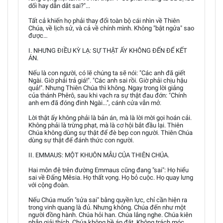
dối hay dẫn dắt sai?"...
Tất cả khiến họ phải thay đổi toàn bộ cái nhìn về Thiên
Chúa, về lịch sử, và cả về chính mình. Không "bật ngửa" sao
được…
I. NHƯNG ĐIỀU KỲ LẠ: SỰ THẬT ẤY KHÔNG ĐẾN ĐỂ KẾT
ÁN.
Nếu là con người, có lẽ chúng ta sẽ nói: "Các anh đã giết
Ngài. Giờ phải trả giá!". "Các anh sai rồi. Giờ phải chịu hậu
quả!". Nhưng Thiên Chúa thì không. Ngay trong lời giảng
của thánh Phêrô, sau khi vạch ra sự thật đau đớn: "Chính
anh em đã đóng đinh Ngài...", cánh cửa vẫn mở.
Lời thật ấy không phải là bản án, mà là lời mời gọi hoán cải.
Không phải là trừng phạt, mà là cơ hội bắt đầu lại. Thiên
Chúa không dùng sự thật để đè bẹp con người. Thiên Chúa
dùng sự thật để đánh thức con người.
II. EMMAUS: MỘT KHUÔN MẪU CỦA THIÊN CHÚA.
Hai môn đệ trên đường Emmaus cũng đang "sai": Họ hiểu
sai về Đấng Mêsia. Họ thất vọng. Họ bỏ cuộc. Họ quay lưng
với cộng đoàn.
Nếu Chúa muốn "sửa sai" bằng quyền lực, chỉ cần hiện ra
trong vinh quang là đủ. Nhưng không. Chúa đến như một
người đồng hành. Chúa hỏi han. Chúa lắng nghe. Chúa kiên
nhẫn giải thích. Chúa không hề áp đặt. Không trách móc.