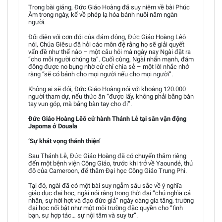
Trong bài giảng, Đức Giáo Hoàng đã suy niệm về bài Phúc
Âm trong ngày, kể về phép lạ hóa bánh nuôi năm ngàn
người.
Đối diện với cơn đói của đám đông, Đức Giáo Hoàng Lêô
nói, Chúa Giêsu đã hỏi các môn đệ rằng họ sẽ giải quyết
vấn đề như thế nào – một câu hỏi mà ngày nay Ngài đặt ra
“cho mỗi người chúng ta”. Cuối cùng, Ngài nhấn mạnh, đám
đông được no bụng nhờ cử chỉ chia sẻ – một lời nhắc nhở
rằng “sẽ có bánh cho mọi người nếu cho mọi người”.
Không ai sẽ đói, Đức Giáo Hoàng nói với khoảng 120.000
người tham dự, nếu thức ăn “được lấy, không phải bằng bàn
tay vun góp, mà bằng bàn tay cho đi”.
Đức Giáo Hoàng Lêô cử hành Thánh Lễ tại sân vận động
Japoma ở Douala
‘Sự khát vọng thánh thiện’
Sau Thánh Lễ, Đức Giáo Hoàng đã có chuyến thăm riêng
đến một bệnh viện Công Giáo, trước khi trở về Yaoundé, thủ
đô của Cameroon, để thăm Đại học Công Giáo Trung Phi.
Tại đó, ngài đã có một bài suy ngẫm sâu sắc về ý nghĩa
giáo dục đại học, ngài nói rằng trong thời đại “chủ nghĩa cá
nhân, sự hời hợt và đạo đức giả” ngày càng gia tăng, trường
đại học nổi bật như một môi trường đặc quyền cho “tình
bạn, sự hợp tác… sự nội tâm và suy tư”.