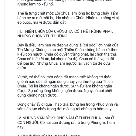
Không làm họ xấu hổ.
Thế là từng chút một: Lời Chúa làm lòng họ bừng cháy. Tấm
bánh bẻ ra mở mắt họ. Họ nhận ra Chúa. Nhận ra không vì bị
ép buộc, mà vì được dẫn dắt.
III. THIÊN CHÚA CỦA CHÚNG TA: CÓ THỂ TRỪNG PHẠT,
NHƯNG CHỌN YÊU THƯƠNG.
Đây là điều làm nên vẻ đẹp và cũng là "cú sốc" lớn nhất của
Tin Mừng: Chúng ta có một Thiên Chúa không hành xử theo
kiểu con người. Chúa có quyền trừng phạt, lại chọn tha thứ.
Chúa có thể kết án, lại chọn cứu độ. Chúa có thể vạch tội
để loại trừ. Nhưng Chúa làm ngược lai: vạch tội để cứu
chữa.
Vì thế, có thể nói một cách rất mạnh mẽ: Không có thác
ghềnh nào có thể ngăn dòng chảy yêu thương của Thiên
Chúa. Tội lỗi không ngăn được. Sự hiểu lầm không ngăn
được. Sự cứng lòng không ngăn được. Ngay cả cái chết
cũng không ngăn được.
Dòng chảy ấy đi qua Thập Giá, bừng lên trong Phục Sinh và
vẫn tiếp tục chảy trong đời mỗi người chúng ta hôm nay.
IV. NHƯNG VẤN ĐỀ KHÔNG NẰM Ở THIÊN CHÚA… MÀ Ở
CON NGƯỜI. Có hai con đường rất rõ trong Phụng vụ hôm
nay: