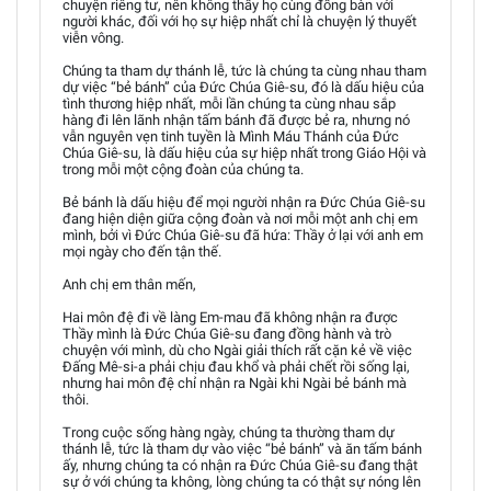
chuyện riêng tư, nên không thấy họ cùng đồng bàn với
người khác, đối với họ sự hiệp nhất chỉ là chuyện lý thuyết
viễn vông.
Chúng ta tham dự thánh lễ, tức là chúng ta cùng nhau tham
dự việc “bẻ bánh” của Đức Chúa Giê-su, đó là dấu hiệu của
tình thương hiệp nhất, mỗi lần chúng ta cùng nhau sắp
hàng đi lên lãnh nhận tấm bánh đã được bẻ ra, nhưng nó
vẫn nguyên vẹn tinh tuyền là Mình Máu Thánh của Đức
Chúa Giê-su, là dấu hiệu của sự hiệp nhất trong Giáo Hội và
trong mỗi một cộng đoàn của chúng ta.
Bẻ bánh là dấu hiệu để mọi người nhận ra Đức Chúa Giê-su
đang hiện diện giữa cộng đoàn và nơi mỗi một anh chị em
mình, bởi vì Đức Chúa Giê-su đã hứa: Thầy ở lại với anh em
mọi ngày cho đến tận thế.
Anh chị em thân mến,
Hai môn đệ đi về làng Em-mau đã không nhận ra được
Thầy mình là Đức Chúa Giê-su đang đồng hành và trò
chuyện với mình, dù cho Ngài giải thích rất cặn kẻ về việc
Đấng Mê-si-a phải chịu đau khổ và phải chết rồi sống lại,
nhưng hai môn đệ chỉ nhận ra Ngài khi Ngài bẻ bánh mà
thôi.
Trong cuộc sống hàng ngày, chúng ta thường tham dự
thánh lễ, tức là tham dự vào việc “bẻ bánh” và ăn tấm bánh
ấy, nhưng chúng ta có nhận ra Đức Chúa Giê-su đang thật
sự ở với chúng ta không, lòng chúng ta có thật sự nóng lên