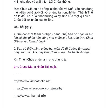
khi nghe đọc và giải thích Lời Chúa không.
Đức Chúa Giê-su đã sống lại thật rồi, và Ngài vẫn còn đang
hiện diện với Giáo Hội, với chúng ta trong bí tích Thánh Thể,
đó là dấu chỉ của tình thương và hy sinh của một vị Thiên
Chúa đối với nhân loại tội lỗi....
Câu hỏi gợi ý:
1. “Bẻ bánh” là tham dự tiệc Thánh Thể, bạn có nhận ra sự
ích lợi cho phần hồn cũng như phần xác khi rước Đức Chúa
Giê-su vào lòng không?
2. Bạn có thấy mình giống hai môn đệ đi đường Em-mau:
nhiệt tâm sau khi thấy Đức Chúa Giê-su bẻ bánh không?
Xin Thiên Chúa chúc lành cho chúng ta.
Lm. Giuse Maria Nhân Tài, csjb.
---------
http://www.vietcatholic.net
https://www.facebook.com/jmtaiby
http://www.nhantai.info