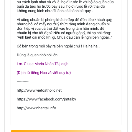
su cách lạnh nhạt và vô lễ: họ đi rước lễ với bộ áo quần của
buổi dạ tiệc hở trước bày sau; họ đi rước lễ với thái độ
không cung kính như đi lãnh cái bánh bít-quy...
Ai cũng chuẩn bị phòng khách đẹp để đón tiếp khách quý,
nhưng hỏi có mấy người ý thức rằng mình đang chuẩn bị
đón tiếp vị vua cả trời đất vào trong tâm hồn mình, để
chuẩn bị cho tốt đẹp? Nếu có người góp ý, thì họ nói rằng:
"Anh biết cái mốc khỉ gì, Chúa đâu cần lễ nghi bên ngoài..."
Có bên trong mới bày ra bên ngoài chứ ! Ha ha ha...
Đúng là quan nhỏ nói lớn.
Lm. Giuse Maria Nhân Tài, csjb.
(Dịch từ tiếng Hoa và viết suy tư)
----------
http://www.vietcatholic.net
https://www.facebook.com/jmtaiby
http://www.nhantai.info