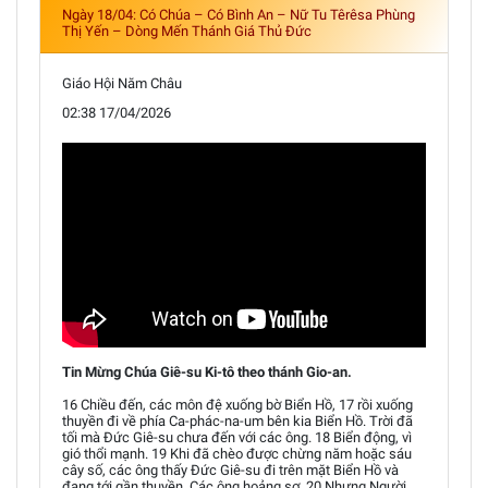
Ngày 18/04: Có Chúa – Có Bình An – Nữ Tu Têrêsa Phùng
Thị Yến – Dòng Mến Thánh Giá Thủ Đức
Giáo Hội Năm Châu
02:38 17/04/2026
Tin Mừng Chúa Giê-su Ki-tô theo thánh Gio-an.
16 Chiều đến, các môn đệ xuống bờ Biển Hồ, 17 rồi xuống
thuyền đi về phía Ca-phác-na-um bên kia Biển Hồ. Trời đã
tối mà Đức Giê-su chưa đến với các ông. 18 Biển động, vì
gió thổi mạnh. 19 Khi đã chèo được chừng năm hoặc sáu
cây số, các ông thấy Đức Giê-su đi trên mặt Biển Hồ và
đang tới gần thuyền. Các ông hoảng sợ. 20 Nhưng Người