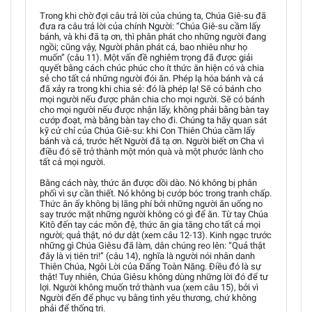
Trong khi chờ đợi câu trả lời của chúng ta, Chúa Giê-su đã
đưa ra câu trả lời của chính Người: “Chúa Giê-su cầm lấy
bánh, và khi đã tạ ơn, thì phân phát cho những người đang
ngồi; cũng vậy, Người phân phát cá, bao nhiêu như họ
muốn” (câu 11). Một vấn đề nghiêm trọng đã được giải
quyết bằng cách chúc phúc cho ít thức ăn hiện có và chia
sẻ cho tất cả những người đói ăn. Phép lạ hóa bánh và cá
đã xảy ra trong khi chia sẻ: đó là phép lạ! Sẽ có bánh cho
mọi người nếu được phân chia cho mọi người. Sẽ có bánh
cho mọi người nếu được nhận lấy, không phải bằng bàn tay
cướp đoạt, mà bằng bàn tay cho đi. Chúng ta hãy quan sát
kỹ cử chỉ của Chúa Giê-su: khi Con Thiên Chúa cầm lấy
bánh và cá, trước hết Người đã tạ ơn. Người biết ơn Cha vì
điều đó sẽ trở thành một món quà và một phước lành cho
tất cả mọi người.
Bằng cách này, thức ăn được dồi dào. Nó không bị phân
phối vì sự cần thiết. Nó không bị cướp bóc trong tranh chấp.
Thức ăn ấy không bị lãng phí bởi những người ăn uống no
say trước mặt những người không có gì để ăn. Từ tay Chúa
Kitô đến tay các môn đệ, thức ăn gia tăng cho tất cả mọi
người; quả thật, nó dư dật (xem câu 12-13). Kinh ngạc trước
những gì Chúa Giêsu đã làm, dân chúng reo lên: “Quả thật
đây là vị tiên tri!” (câu 14), nghĩa là người nói nhân danh
Thiên Chúa, Ngôi Lời của Đấng Toàn Năng. Điều đó là sự
thật! Tuy nhiên, Chúa Giêsu không dùng những lời đó để tư
lợi. Người không muốn trở thành vua (xem câu 15), bởi vì
Người đến để phục vụ bằng tình yêu thương, chứ không
phải để thống trị.