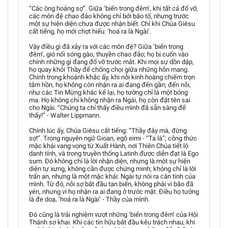
“Các ông hoảng sợ”. Giữa ‘biển trong đêm’, khi tất cả đổ vỡ,
các môn đệ chao đảo không chỉ bởi bão tố, nhưng trước
một sự hiện diện chưa được nhận biết. Chỉ khi Chúa Giêsu
cất tiếng, họ mới chợt hiểu: ‘hoá ra là Ngài’.
Vậy điều gì đã xảy ra với các môn đệ? Giữa ‘biển trong
đêm’, gió nổi sóng gào, thuyền chao đảo; họ bị cuốn vào
chính những gì đang đổ vỡ trước mắt. Khi mọi sự dồn dập,
họ quay khỏi Thầy để chống chọi giữa những hỗn mang.
Chính trong khoảnh khắc ấy, khi nỗi kinh hoàng chiếm trọn
tâm hồn, họ không còn nhận ra ai đang đến gần; đến nỗi,
như các Tin Mừng khác kể lại, họ tưởng chỉ là một bóng
ma. Họ không chỉ không nhận ra Ngài, họ còn đặt tên sai
cho Ngài. “Chúng ta chỉ thấy điều mình đã sẵn sàng để
thấy!” - Walter Lippmann.
Chính lúc ấy, Chúa Giêsu cất tiếng: “Thầy đây mà, đừng
sợ!”. Trong nguyên ngữ Gioan, egō eimi - “Ta là”; công thức
mặc khải vang vọng từ Xuất Hành, nơi Thiên Chúa tiết lộ
danh tính, và trong truyền thống Latinh được diễn đạt là Ego
sum. Đó không chỉ là lời nhận diện, nhưng là một sự hiện
diện tự xưng, không cần được chứng minh; không chỉ là lời
trấn an, nhưng là một mặc khải: Ngài tự nói ra căn tính của
mình. Từ đó, nỗi sợ bắt đầu tan biến, không phải vì bão đã
yên, nhưng vì họ nhận ra ai đang ở trước mặt. Điều họ tưởng
là đe doạ, ‘hoá ra là Ngài’ - Thầy của mình.
Đó cũng là trải nghiệm vượt những ‘biển trong đêm’ của Hội
Thánh sơ khai. Khi các tín hữu bắt đầu kêu trách nhau, khi