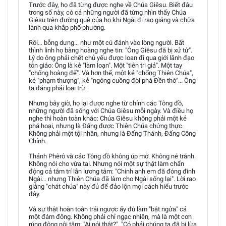
Trước đây, họ đã từng được nghe về Chúa Giêsu. Biết đâu
trong số này, có cả những người đã từng nhìn thấy Chúa
Giêsu trên đường quê của họ khi Ngài đi rao giảng và chữa
lành qua khắp phố phường.
Rồi… bỗng dưng... như một cú đánh vào lòng người. Bất
thình lình họ bàng hoàng nghe tin: "Ông Giêsu đã bị xử tử".
Lý do ông phải chết chủ yếu được loan đi qua giới lãnh đạo
tôn giáo: Ông là kẻ "làm loạn". Một "tiên tri giả". Một tay
"chống hoàng đế". Và hơn thế, một kẻ "chống Thiên Chúa",
kẻ "phạm thượng", kẻ "ngông cuồng đòi phá Đền thờ"... Ông
ta đáng phải loại trừ.
Nhưng bây giờ, họ lại được nghe từ chính các Tông đồ,
những người đã sống với Chúa Giêsu mỗi ngày. Và điều họ
nghe thì hoàn toàn khác: Chúa Giêsu không phải một kẻ
phá hoại, nhưng là Đấng được Thiên Chúa chứng thực.
Không phải một tội nhân, nhưng là Đấng Thánh, Đấng Công
Chính.
Thánh Phêrô và các Tông đồ không úp mở. Không né tránh.
Không nói cho vừa tai. Nhưng nói một sự thật làm chấn
động cả tâm trí lẫn lương tâm: "Chính anh em đã đóng đinh
Ngài… nhưng Thiên Chúa đã làm cho Ngài sống lại". Lời rao
giảng "chát chúa" này đủ để đảo lộn mọi cách hiểu trước
đây.
Và sự thật hoàn toàn trái ngược ấy đủ làm "bật ngửa" cả
một đám đông. Không phải chỉ ngạc nhiên, mà là một cơn
rúng động nội tâm: "Ai nói thật?". "Có phải chúng ta đã bị lừa