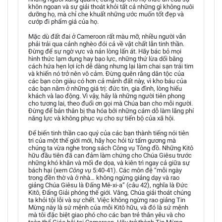
khôn ngoan và sự giải thoát khỏi tất cả những gì không nuôi
dưỡng họ, mà chỉ che khuất những ước muốn tốt đẹp và
cướp đi phẩm giá của họ.
Mặc dù đất đai ở Cameroon rất màu mỡ, nhiều người vẫn
phải trải qua cảnh nghèo đói cả về vật chất lẫn tinh thần.
Đừng để sự ngờ vực và nản lòng lấn át. Hãy bác bỏ mọi
hình thức lạm dụng hay bạo lực, những thứ lừa dối bằng
cách hứa hẹn lợi ích dễ dàng nhưng lại làm chai sạn trái tim
và khiến nó trở nên vô cảm. Đừng quên rằng dân tộc của
các bạn còn giàu có hơn cả mảnh đất này, vì kho báu của
các bạn nằm ở những giá trị: đức tin, gia đình, lòng hiếu
khách và lao động. Vì vậy, hãy là những người tiên phong
cho tương lai, theo đuổi ơn gọi mà Chúa ban cho mỗi người.
Đừng để bản thân bị tha hóa bởi những cám dỗ làm lãng phí
năng lực và không phục vụ cho sự tiến bộ của xã hội.
Để biến tinh thần cao quý của các bạn thành tiếng nói tiên
tri của một thế giới mới, hãy học hỏi từ tấm gương mà
chúng ta vừa nghe trong sách Công vụ Tông đồ. Những Kitô
hữu đầu tiên đã can đảm làm chứng cho Chúa Giêsu trước
những khó khăn và mối đe dọa, và kiên trì ngay cả giữa sự
bách hại (xem
Công vụ
5:40-41). Các môn đệ “mỗi ngày
trong đền thờ và ở nhà… không ngừng giảng dạy và rao
giảng Chúa Giêsu là Đấng Mê-xi-a” (câu 42), nghĩa là Đức
Kitô, Đấng Giải phóng thế giới. Vâng, Chúa giải thoát chúng
ta khỏi tội lỗi và sự chết. Việc không ngừng rao giảng Tin
Mừng này là sứ mệnh của mỗi Kitô hữu, và đó là sứ mệnh
mà tôi đặc biệt giao phó cho các bạn trẻ thân yêu và cho