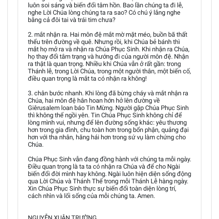
luôn soi sáng và biến đổi tâm hồn. Bao lần chúng ta đi lễ,
nghe Lời Chúa lòng chúng ta ra sao? Có chú ý lắng nghe
bằng cả đôi tai và trái tim chưa?
2. mắt nhận ra. Hai môn đệ mắt mờ mặt méo, buồn bã thất
thểu trên đường về quê. Nhưng rồi, khi Chúa bẻ bánh thì
mắt họ mở ra và nhận ra Chúa Phục Sinh. Khi nhận ra Chúa,
họ thay đổi tâm trạng và hướng đi của người môn đệ. Nhận
ra thật là quan trọng. Nhiều khi Chúa vẫn ở rất gần: trong
Thánh lễ, trong Lời Chúa, trong một người thân, một biến cố,
điều quan trọng là mắt ta có nhận ra không!
3. chân bước nhanh. Khi lòng đã bừng cháy và mắt nhận ra
Chúa, hai môn đệ hân hoan hớn hở lên đường về
Giêrusalem loan báo Tin Mừng. Người gặp Chúa Phục Sinh
thì không thể ngồi yên. Tin Chúa Phục Sinh không chỉ để
lòng mình vui, nhưng để lên đường sống khác: yêu thương
hơn trong gia đình, chu toàn hơn trong bổn phận, quảng đại
hơn với tha nhân, hăng hái hơn trong sứ vụ làm chứng cho
Chúa.
Chúa Phục Sinh vẫn đang đồng hành với chúng ta mỗi ngày.
Điều quan trọng là ta ta có nhận ra Chúa và để cho Ngài
biến đổi đời mình hay không. Ngài luôn hiện diện sống động
qua Lời Chúa và Thánh Thể trong mỗi Thánh Lễ hàng ngày.
Xin Chúa Phục Sinh thực sự biến đổi toàn diện lòng trí,
cách nhìn và lối sống của mỗi chúng ta. Amen.
NGUYỄN XUÂN TRƯỜNG