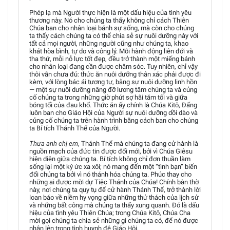
Phép lạ mà Người thực hiện là một dấu hiệu của tình yêu
thương này. Nó cho chúng ta thấy không chỉ cách Thiên
Chúa ban cho nhân loại bánh sự sống, mà còn cho chúng
ta thấy cách chúng ta có thể chia sẻ sự nuôi dưỡng này với
tất cả mọi người, những người cũng như chúng ta, khao
khát hòa bình, tự do và công lý. Mỗi hành động liên đới và
tha thứ, mỗi nỗ lực tốt đẹp, đều trở thành một miếng bánh
cho nhân loại đang cần được chăm sóc. Tuy nhiên, chỉ vậy
thôi vẫn chưa đủ: thức ăn nuôi dưỡng thân xác phải được đi
kèm, với lòng bác ái tương tự, bằng sự nuôi dưỡng linh hồn
— một sự nuôi dưỡng nâng đỡ lương tâm chúng ta và củng
cố chúng ta trong những giờ phút sợ hãi tăm tối và giữa
bóng tối của đau khổ. Thức ăn ấy chính là Chúa Kitô, Đấng
luôn ban cho Giáo Hội của Người sự nuôi dưỡng dồi dào và
củng cố chúng ta trên hành trình bằng cách ban cho chúng
ta Bí tích Thánh Thể của Người.
Thưa anh chị em
, Thánh Thể mà chúng ta đang cử hành là
nguồn mạch của đức tin được đổi mới, bởi vì Chúa Giêsu
hiện diện giữa chúng ta. Bí tích không chỉ đơn thuần làm
sống lại một ký ức xa xôi; nó mang đến một “tình bạn” biến
đổi chúng ta bởi vì nó thánh hóa chúng ta. Phúc thay cho
những ai được mời dự Tiệc Thánh của Chúa! Chính bàn thờ
này, nơi chúng ta quy tụ để cử hành Thánh Thể, trở thành lời
loan báo về niềm hy vọng giữa những thử thách của lịch sử
và những bất công mà chúng ta thấy xung quanh. Đó là dấu
hiệu của tình yêu Thiên Chúa; trong Chúa Kitô, Chúa Cha
mời gọi chúng ta chia sẻ những gì chúng ta có, để nó được
nhân lên trong tình huynh đệ Giáo Hội.