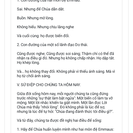
1. Con đường của hai môn đệ Emmau:
Sai. Nhưng để Chúa dẫn dắt.
Buồn. Nhưng mở lòng.
Không hiểu. Nhưng chịu lắng nghe
Và cuối cùng: họ được biến đổi.
2. Con đường của một số lãnh đạo Do thái.
Cũng được nghe; Cũng được soi sáng; Thậm chí có thể đã
nhận ra điều gì đó. Nhưng họ không chấp nhận. Họ dập tắt.
Họ khép lòng.
Và... họ không thay đổi. Không phải vì thiếu ánh sáng. Mà vì
họ từ chối ánh sáng.
V. SỨ ĐIỆP CHO CHÚNG TA HÔM NAY.
Giữa đời sống hôm nay, mỗi người chúng ta cũng đứng
trước những "sự thật làm bật ngửa": Một biến cố làm ta vỡ
mộng. Một lời nhắc khiến ta giật mình. Một lần đọc Lời
Chúa mà thấy "nhói lòng". Đó không phải là lúc để sợ,
nhưng là lúc để tự hỏi: "Chúa đang đánh thức tôi điều gì?".
Và từ đây, chúng ta được đề nghị hai điều để sống:
1. Hãy để Chúa huấn luyện mình như hai môn đệ Emmaus: