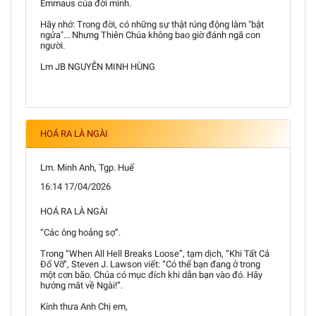
Emmaus của đời mình.
Hãy nhớ: Trong đời, có những sự thật rúng động làm "bật
ngửa"... Nhưng Thiên Chúa không bao giờ đánh ngã con
người.
Lm JB NGUYỄN MINH HÙNG
HOÁ RA LÀ NGÀI
Lm. Minh Anh, Tgp. Huế
16:14 17/04/2026
HOÁ RA LÀ NGÀI
“Các ông hoảng sợ”.
Trong “When All Hell Breaks Loose”, tạm dịch, “Khi Tất Cả
Đổ Vỡ”, Steven J. Lawson viết: “Có thể bạn đang ở trong
một cơn bão. Chúa có mục đích khi dẫn bạn vào đó. Hãy
hướng mắt về Ngài!”.
Kính thưa Anh Chị em,