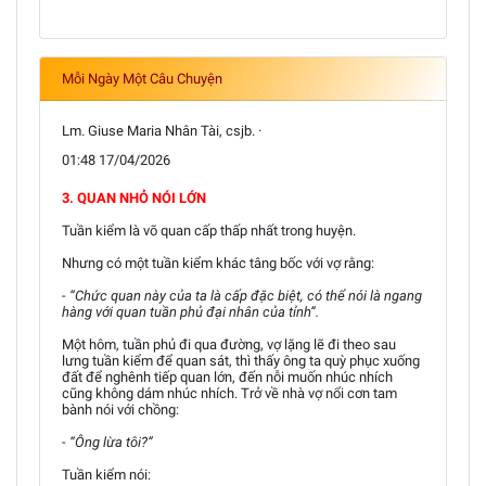
Mỗi Ngày Một Câu Chuyện
Lm. Giuse Maria Nhân Tài, csjb. ·
01:48 17/04/2026
3. QUAN NHỎ NÓI LỚN
Tuần kiểm là võ quan cấp thấp nhất trong huyện.
Nhưng có một tuần kiểm khác tâng bốc với vợ rằng:
- “Chức quan này của ta là cấp đặc biệt, có thể nói là ngang
hàng với quan tuần phủ đại nhân của tỉnh”.
Một hôm, tuần phủ đi qua đường, vợ lặng lẽ đi theo sau
lưng tuần kiểm để quan sát, thì thấy ông ta quỳ phục xuống
đất để nghênh tiếp quan lớn, đến nỗi muốn nhúc nhích
cũng không dám nhúc nhích. Trở về nhà vợ nổi cơn tam
bành nói với chồng:
- “Ông lừa tôi?”
Tuần kiểm nói: