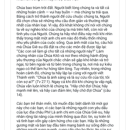
Chúa bao trùm trời đất. Người biết lòng chúng ta và tất cả
những hoàn cảnh — vui hay buồn — mà chúng ta trải qua.
Bằng cách trở thành người để cứu chuộc chúng ta, Người
đã chọn chia sẻ những nhu cầu đơn giản và thường nhật
nhất của nhân loại. Vì vậy, đói khát không chỉ nói với chúng
ta về sự nghèo khó của chúng ta mà trên hết, còn nói về
tình yêu của Người. Chúng ta hãy nhớ điều này mỗi khi nhìn
thấy trong mắt một anh chị em nào đó thiếu thốn những
nhu yếu phẩm của cuộc sống. Qua ánh mắt của họ, câu hỏi
mà Chúa Giê-su đã đặt ra cho các môn đệ được lặp lại:
“Các con sẽ làm gì cho tất cả những người này?” Làm
chứng nhân của Chúa Kitô và noi theo những hành động
yêu thương của Người chắc chắn sẽ gặp khó khăn và trở
ngại, từ bên ngoài và từ bên trong chúng ta, nơi mà sự kiêu
ngạo có thể làm hư hỏng tấm lòng. Tuy nhiên, trong những
hoàn cảnh đó, chúng ta hãy lặp lại cùng với người viết
Thánh vịnh: “Chúa là ánh sáng và là sự cứu rỗi của tôi; tôi
còn sợ ai?” (
Tv
27:1). Ngay cả khi đôi khi chúng ta vấp ngã,
Chúa vẫn luôn khích lệ chúng ta. “Hãy chờ đợi Chúa; hãy
mạnh mẽ lên, và hãy can đảm lên; hãy chờ đợi Chúa” (câu
14).
Các bạn trẻ thân mến
, tôi muốn đặc biệt dành lời mời gọi
này cho các bạn, vì các bạn là những người con yêu dấu
của lục địa châu Phi! Là anh chị em của Chúa Giê-su, hãy
nhân rộng tài năng của mình thông qua đức tin, sự kiên trì
và tình bạn vốn gây cảm hứng cho các bạn. Hãy là những
gương mặt và bàn tay đầu tiên mang bánh sự sống đến cho
những người xung quanh, cung cấp cho họ thức ăn của sự