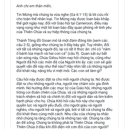
Anh chị em thân mến
,
Tin Mừng mà chúng ta vừa nghe (
Ga
6:1-15) là lời cứu rỗi
cho toàn thể nhân loại. Tin Mừng này được loan báo khắp
thế giới ngày nay; đối với Giáo hội tại Cameroon, điều này
vang vọng như một lời loan báo đầy quan phòng về tình yêu
của Thiên Chúa và sự hiệp thông của chúng ta.
Thánh Tông đồ Gioan mô tả một đám đông lớn (xem các
câu 2-5), giống như chúng ta ở đây bây giờ. Tuy nhiên, đối
với tất cả những người đó, lại có rất ít thức ăn: chỉ có “năm
ổ bánh lúa mạch và hai con cá” (câu 9). Quan sát sự bất
cân xứng này, Chúa Giêsu hôm nay hỏi chúng ta, cũng như
Người đã hỏi các môn đệ của Người khi ấy: các con sẽ giải
quyết vấn đề này như thế nào? Hãy nhìn tất cả những người
đói khát này, nặng trĩu vì mệt mỏi. Các con sẽ làm gì?
Câu hỏi này được đặt ra cho mỗi người chúng ta. Nó được
đặt ra cho những người cha, người mẹ chăm sóc gia đình
mình. Nó hướng đến các mục tử của Giáo hội, những người
trông coi đoàn chiên của Chúa, và cả những người mang
trách nhiệm xã hội và chính trị đối với người dân và tìm kiếm
hạnh phúc cho họ. Chúa Kitô hỏi câu hỏi này cho người
quyền lực và người yếu đuối, cho người giàu và người
nghèo, cho người trẻ và người già, bởi vì tất cả chúng ta đều
đói khát theo cùng một cách. Nhu cầu của chúng ta nhắc
nhở chúng ta rằng chúng ta là những tạo vật. Chúng ta cần
ăn để sống. Chúng ta không phải là Thiên Chúa: nhưng
Thiên Chúa ở đâu khi đối diện với cơn đói của con người?