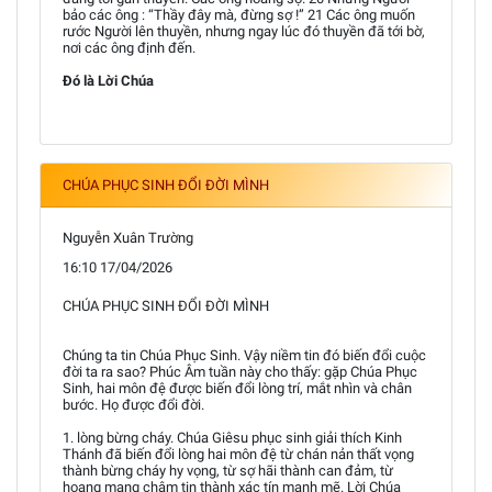
bảo các ông : “Thầy đây mà, đừng sợ !” 21 Các ông muốn
rước Người lên thuyền, nhưng ngay lúc đó thuyền đã tới bờ,
nơi các ông định đến.
Đó là Lời Chúa
CHÚA PHỤC SINH ĐỔI ĐỜI MÌNH
Nguyễn Xuân Trường
16:10 17/04/2026
CHÚA PHỤC SINH ĐỔI ĐỜI MÌNH
Chúng ta tin Chúa Phục Sinh. Vậy niềm tin đó biến đổi cuộc
đời ta ra sao? Phúc Âm tuần này cho thấy: gặp Chúa Phục
Sinh, hai môn đệ được biến đổi lòng trí, mắt nhìn và chân
bước. Họ được đổi đời.
1. lòng bừng cháy. Chúa Giêsu phục sinh giải thích Kinh
Thánh đã biến đổi lòng hai môn đệ từ chán nản thất vọng
thành bừng cháy hy vọng, từ sợ hãi thành can đảm, từ
hoang mang chậm tin thành xác tín mạnh mẽ. Lời Chúa