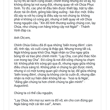
sự kỳ thị xé rách cộng đoàn; chính trong những đổ vỡ ấy, họ
không dừng lại nơi xung đột, nhưng quay về với Chúa Phục
Sinh. Từ đó, các phó tế đầu tiên được thiết lập, trật tự dần
được tái ổn định, giông bão lắng xuống - bài đọc một. Điều
đã xảy ra với họ cũng là điều xảy ra nơi chúng ta: không
phải vì không có sóng gió, nhưng vì biết quay về với Chúa
trong nguyện cầu. “Xin đổ tình thương xuống chúng con, lạy
Chúa, như chúng con hằng trông cậy nơi Ngài!” - Thánh
Vịnh đáp ca.
Anh Chị em,
Chính Chúa Giêsu đã đi qua những ‘biển trong đêm’: cám
dỗ, rình rập, và cuối cùng là thập giá. Nhưng trong tất cả,
Ngài không quay khỏi Cha; Ngài nhận ra Cha ngay giữa
bóng tối và trao phó chính mình: “Lạy Cha, con phó thác hồn
con trong tay Cha”. Đó cũng là nơi đời sống chúng ta chạm
tới: không phải khi sóng gió qua đi, nhưng ngay giữa những
điều chưa sáng tỏ. Không phải vì chúng ta giữ được mình,
nhưng vì có một tương quan giữ chúng ta lại; để giữa những
‘biển trong đêm’, chúng ta không còn bị cuốn đi, nhưng dần
nhận ra một sự hiện diện không hề xa - ‘hoá ra là Ngài’,
“đấng gần chúng ta hơn chính chúng ta gần mình!” -
Augustinô.
Chúng ta có thể cầu nguyện,
“Lạy Chúa, khi mọi sự xem ra đổ vỡ, xin cho con đừng gọi
Ngài bằng một cái tên sai!”, Amen.