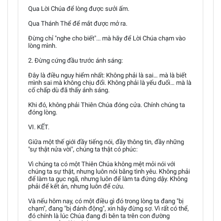
Qua Lời Chúa để lòng được sưởi ấm.
Qua Thánh Thể để mắt được mở ra.
Đừng chỉ "nghe cho biết"... mà hãy để Lời Chúa chạm vào
lòng mình.
2. Đừng cứng đầu trước ánh sáng:
Đây là điều nguy hiểm nhất: Không phải là sai… mà là biết
mình sai mà không chịu đổi. Không phải là yếu đuối… mà là
cố chấp dù đã thấy ánh sáng.
Khi đó, không phải Thiên Chúa đóng cửa. Chính chúng ta
đóng lòng.
VI. KẾT.
Giữa một thế giới đầy tiếng nói, đầy thông tin, đầy những
"sự thật nửa vời", chúng ta thật có phúc:
Vì chúng ta có một Thiên Chúa không mệt mỏi nói với
chúng ta sự thật, nhưng luôn nói bằng tình yêu. Không phải
để làm ta gục ngã, nhưng luôn để làm ta đứng dậy. Không
phải để kết án, nhưng luôn để cứu.
Và nếu hôm nay, có một điều gì đó trong lòng ta đang "bị
chạm", đang "bị đánh động", xin hãy đừng sợ. Vì rất có thể,
đó chính là lúc Chúa đang đi bên ta trên con đường