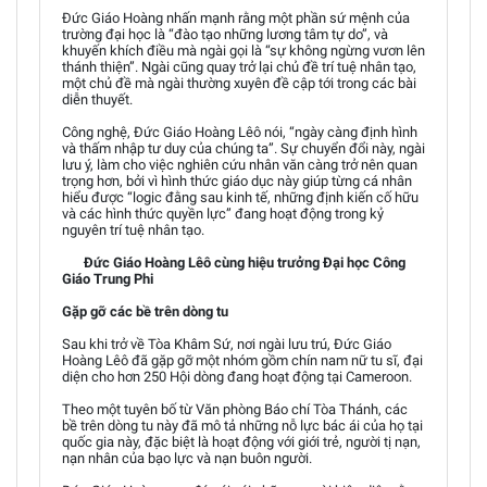
Đức Giáo Hoàng nhấn mạnh rằng một phần sứ mệnh của
trường đại học là “đào tạo những lương tâm tự do”, và
khuyến khích điều mà ngài gọi là “sự không ngừng vươn lên
thánh thiện”. Ngài cũng quay trở lại chủ đề trí tuệ nhân tạo,
một chủ đề mà ngài thường xuyên đề cập tới trong các bài
diễn thuyết.
Công nghệ, Đức Giáo Hoàng Lêô nói, “ngày càng định hình
và thấm nhập tư duy của chúng ta”. Sự chuyển đổi này, ngài
lưu ý, làm cho việc nghiên cứu nhân văn càng trở nên quan
trọng hơn, bởi vì hình thức giáo dục này giúp từng cá nhân
hiểu được “logic đằng sau kinh tế, những định kiến cố hữu
và các hình thức quyền lực” đang hoạt động trong kỷ
nguyên trí tuệ nhân tạo.
Đức Giáo Hoàng Lêô cùng hiệu trưởng Đại học Công
Giáo Trung Phi
Gặp gỡ các bề trên dòng tu
Sau khi trở về Tòa Khâm Sứ, nơi ngài lưu trú, Đức Giáo
Hoàng Lêô đã gặp gỡ một nhóm gồm chín nam nữ tu sĩ, đại
diện cho hơn 250 Hội dòng đang hoạt động tại Cameroon.
Theo một tuyên bố từ Văn phòng Báo chí Tòa Thánh, các
bề trên dòng tu này đã mô tả những nỗ lực bác ái của họ tại
quốc gia này, đặc biệt là hoạt động với giới trẻ, người tị nạn,
nạn nhân của bạo lực và nạn buôn người.