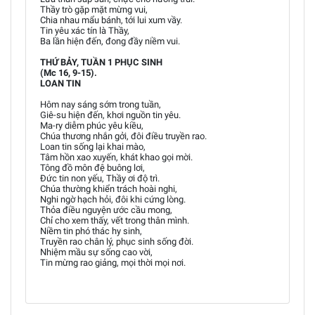
Thầy trò gặp mặt mừng vui,
Chia nhau mẩu bánh, tới lui xum vầy.
Tin yêu xác tín là Thầy,
Ba lần hiện đến, đong đầy niềm vui.
THỨ BẢY, TUẦN 1 PHỤC SINH
(Mc 16, 9-15).
LOAN TIN
Hôm nay sáng sớm trong tuần,
Giê-su hiện đến, khơi nguồn tin yêu.
Ma-ry diễm phúc yêu kiều,
Chúa thương nhắn gởi, đôi điều truyền rao.
Loan tin sống lại khai mào,
Tâm hồn xao xuyến, khát khao gọi mời.
Tông đồ môn đệ buông lơi,
Đức tin non yếu, Thầy ơi độ trì.
Chúa thường khiển trách hoài nghi,
Nghi ngờ hạch hỏi, đôi khi cứng lòng.
Thỏa điều nguyện ước cầu mong,
Chỉ cho xem thấy, vết trong thân mình.
Niềm tin phó thác hy sinh,
Truyền rao chân lý, phục sinh sống đời.
Nhiệm mầu sự sống cao vời,
Tin mừng rao giảng, mọi thời mọi nơi.