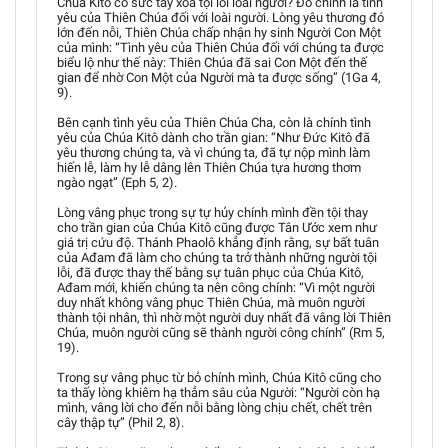
Chúa Kitô có sức tẩy xóa tội lỗi loài người? Đó chính là tình
yêu của Thiên Chúa đối với loài người. Lòng yêu thương đó
lớn đến nỗi, Thiên Chúa chấp nhận hy sinh Người Con Một
của mình: “Tình yêu của Thiên Chúa đối với chúng ta được
biểu lộ như thế này: Thiên Chúa đã sai Con Một đến thế
gian để nhờ Con Một của Người mà ta được sống” (1Ga 4,
9).
Bên cạnh tình yêu của Thiên Chúa Cha, còn là chính tình
yêu của Chúa Kitô dành cho trần gian: “Như Đức Kitô đã
yêu thương chúng ta, và vì chúng ta, đã tự nộp mình làm
hiến lễ, làm hy lễ dâng lên Thiên Chúa tựa hương thơm
ngào ngạt” (Eph 5, 2).
Lòng vâng phục trong sự tự hủy chính mình đền tội thay
cho trần gian của Chúa Kitô cũng được Tân Ước xem như
giá trị cứu độ. Thánh Phaolô khẳng định rằng, sự bất tuân
của Ađam đã làm cho chúng ta trở thành những người tội
lỗi, đã được thay thế bằng sự tuân phục của Chúa Kitô,
Ađam mới, khiến chúng ta nên công chính: “Vì một người
duy nhất không vâng phục Thiên Chúa, mà muôn người
thành tội nhân, thì nhờ một người duy nhất đã vâng lời Thiên
Chúa, muôn người cũng sẽ thành người công chính” (Rm 5,
19).
Trong sự vâng phục từ bỏ chính mình, Chúa Kitô cũng cho
ta thấy lòng khiêm hạ thẳm sâu của Người: “Người còn hạ
mình, vâng lời cho đến nỗi bằng lòng chịu chết, chết trên
cây thập tự” (Phil 2, 8).