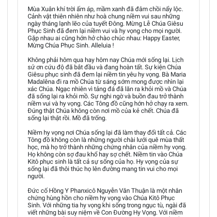
Mùa Xuân khí trời ấm áp, mầm xanh đã đâm chồi nẩy lộc.
Cảnh vật thiên nhiên như hoà chung niềm vui sau những
ngày tháng lạnh lẽo của tuyết Đông. Mừng Lễ Chúa Giêsu
Phục Sinh đã đem lại niềm vui và hy vọng cho mọi người.
Gặp nhau ai cũng hớn hở chào chúc nhau: Happy Easter,
Mừng Chúa Phục Sinh. Alleluia !
Không phải hôm qua hay hôm nay Chúa mới sống lại. Lịch
sử ơn cứu độ đã bắt đầu và đang hoàn tất. Sự kiện Chúa
Giêsu phục sinh đã đem lại niềm tin yêu hy vọng. Bà Maria
Madalêna đi ra mồ Chúa từ sáng sớm mong được nhìn lại
xác Chúa. Ngạc nhiên vì tảng đá đã lăn ra khỏi mồ và Chúa
đã sống lại ra khỏi mồ. Sự nghi ngờ và buồn đau trở thành
niềm vui và hy vọng. Các Tông đồ cũng hớn hở chạy ra xem.
Đúng thật Chúa không còn nơi mồ của kẻ chết. Chúa đã
sống lại thật rồi. Mồ đã trống.
Niềm hy vọng nơi Chúa sống lại đã làm thay đổi tất cả. Các
Tông đồ không còn là những người chài lưới quê mùa thất
học, mà họ trở thành những chứng nhân của niềm hy vọng.
Họ không còn sợ đau khổ hay sợ chết. Niềm tin vào Chúa
Kitô phục sinh là tất cả sự sống của họ. Hy vọng của sự
sống lại đã thôi thúc họ lên đường mang tin vui cho mọi
người.
Đức cố Hồng Y Phanxicô Nguyễn Văn Thuận là một nhân
chứng hùng hồn cho niềm hy vọng vào Chúa Kitô Phục
Sinh. Với những tia hy vọng khi sống trong ngục tù, ngài đã
viết những bài suy niệm về Con Đường Hy Vọng. Với niềm