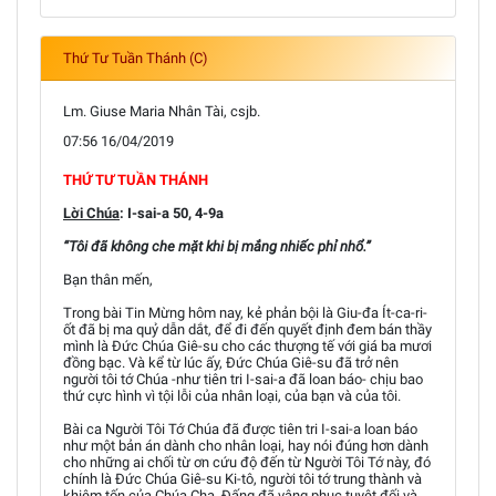
Thứ Tư Tuần Thánh (C)
Lm. Giuse Maria Nhân Tài, csjb.
07:56 16/04/2019
THỨ TƯ TUẦN THÁNH
Lời Chúa
: I-sai-a 50, 4-9a
“Tôi đã không che mặt khi bị mắng nhiếc phỉ nhổ.”
Bạn thân mến,
Trong bài Tin Mừng hôm nay, kẻ phản bội là Giu-đa Ít-ca-ri-
ốt đã bị ma quỷ dẫn dắt, để đi đến quyết định đem bán thầy
mình là Đức Chúa Giê-su cho các thượng tế với giá ba mươi
đồng bạc. Và kể từ lúc ấy, Đức Chúa Giê-su đã trở nên
người tôi tớ Chúa -như tiên tri I-sai-a đã loan báo- chịu bao
thứ cực hình vì tội lỗi của nhân loại, của bạn và của tôi.
Bài ca Người Tôi Tớ Chúa đã được tiên tri I-sai-a loan báo
như một bản án dành cho nhân loại, hay nói đúng hơn dành
cho những ai chối từ ơn cứu độ đến từ Người Tôi Tớ này, đó
chính là Đức Chúa Giê-su Ki-tô, người tôi tớ trung thành và
khiêm tốn của Chúa Cha, Đấng đã vâng phục tuyệt đối và