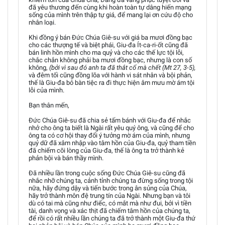
đã yêu thương đến cùng khi hoàn toàn tự dâng hiến mạng
sống của mình trên thập tự giá, để mang lại ơn cứu độ cho
nhân loại.
Khi đồng ý bán Đức Chúa Giê-su với giá ba mươi đồng bạc
cho các thượng tế và biệt phái, Giu-đa Ít-ca-ri-ốt cũng đã
bán linh hồn mình cho ma quỷ và cho các thế lực tội lỗi,
chắc chắn không phải ba mươi đồng bạc, nhưng là con số
không,
(bởi vì sau đó anh ta đã thắt cổ mà chết (Mt 27, 3-5),
và đêm tối cũng đồng lõa với hành vi sát nhân và bội phản,
thế là Giu-đa bỏ bàn tiệc ra đi thực hiện âm mưu mờ ám tội
lỗi của mình.
Bạn thân mến,
Đức Chúa Giê-su đã chia sẻ tấm bánh với Giu-đa để nhắc
nhở cho ông ta biết là Ngài rất yêu quý ông, và cũng để cho
ông ta có cơ hội thay đổi ý tưởng mờ ám của mình, nhưng
quỷ dữ đã xâm nhập vào tâm hồn của Giu-đa, quỷ tham tiền
đã chiếm cõi lòng của Giu-đa, thế là ông ta trở thành kẻ
phản bội và bán thầy mình.
Đã nhiều lần trong cuộc sống Đức Chúa Giê-su cũng đã
nhắc nhỡ chúng ta, cảnh tỉnh chúng ta đừng sống trong tội
nữa, hãy đứng dậy và tiến bước trong ân sủng của Chúa,
hãy trở thành môn đệ trung tín của Ngài. Nhưng bạn và tôi
dù có tai mà cũng như điếc, có mắt mà như đui, bởi vì tiền
tài, danh vọng và xác thịt đã chiếm tâm hồn của chúng ta,
để rồi có rất nhiều lần chúng ta đã trở thành một Giu-đa thứ