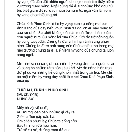
hy vọng đã dẫn dắt nhiều người chung quanh tìm thấy niềm
vui trong cuộc sống. Ngài cũng đã đi từ những khổ đau, tù
tội, biệt giam để rồi sau mười ba năm tù, ngài vẫn là niềm
hy vọng cho nhiều người.
Chúa Kitô Phục Sinh là tia hy vọng của sự sống mai sau.
Ánh sáng của cây nến Phục Sinh đã dọi chiếu vào bóng tối
của sự chết. Sự chết không còn làm chủ được thân phận
con người nữa. Sự sống lại của Chúa Kitô đã trở nên nguồn
hy vọng tuyệt đối. Chúng ta đã lãnh nhận ánh sáng phục
sinh. Chúng ta đem ánh sáng của Chúa chiếu toả trong mọi
nẻo đường chúng ta đi. Để niềm hy vọng của chúng ta luôn
sáng ngời.
Mẹ Têrêxa nói rằng chỉ có niềm hy vọng đem lại nguồn ủi an
và băng bó những tâm hồn sầu khổ. Mẹ đã dâng hiến trọn
đời phục vụ những kẻ cùng khốn nhất trong xã hội. Mẹ chỉ
có một niềm hy vọng duy nhất là ở nơi Chúa Kitô Phục Sinh.
Alleluia.
THỨ HAI, TUẦN 1 PHỤC SINH
(Mt 28, 8-15).
ĐỪNG SỢ
Mấy bà vội vã ra đi,
Vui mừng loan báo, những gì xảy ra.
Giê-su đón gặp các bà,
Ôm chân phục lạy, Chúa ta sống còn.
Báo tin môn đệ héo hon,
Trở về xứ sở, đường mòn đã qua.