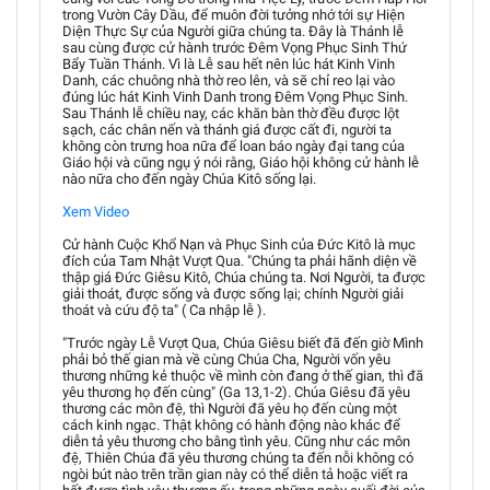
trong Vườn Cây Dầu, để muôn đời tưởng nhớ tới sự Hiện
Diện Thực Sự của Người giữa chúng ta. Đây là Thánh lễ
sau cùng được cử hành trước Đêm Vọng Phục Sinh Thứ
Bẩy Tuần Thánh. Vì là Lễ sau hết nên lúc hát Kinh Vinh
Danh, các chuông nhà thờ reo lên, và sẽ chỉ reo lại vào
đúng lúc hát Kinh Vinh Danh trong Đêm Vọng Phục Sinh.
Sau Thánh lễ chiều nay, các khăn bàn thờ đều được lột
sạch, các chân nến và thánh giá được cất đi, người ta
không còn trưng hoa nữa để loan báo ngày đại tang của
Giáo hội và cũng ngụ ý nói rằng, Giáo hội không cử hành lễ
nào nữa cho đến ngày Chúa Kitô sống lại.
Xem Video
Cử hành Cuộc Khổ Nạn và Phục Sinh của Đức Kitô là mục
đích của Tam Nhật Vượt Qua. "Chúng ta phải hãnh diện về
thập giá Đức Giêsu Kitô, Chúa chúng ta. Nơi Người, ta được
giải thoát, được sống và được sống lại; chính Người giải
thoát và cứu độ ta" ( Ca nhập lễ ).
"Trước ngày Lễ Vượt Qua, Chúa Giêsu biết đã đến giờ Mình
phải bỏ thế gian mà về cùng Chúa Cha, Người vốn yêu
thương những kẻ thuộc về mình còn đang ở thế gian, thì đã
yêu thương họ đến cùng" (Ga 13,1-2). Chúa Giêsu đã yêu
thương các môn đệ, thì Người đã yêu họ đến cùng một
cách kinh ngạc. Thật không có hành động nào khác để
diễn tả yêu thương cho bằng tình yêu. Cũng như các môn
đệ, Thiên Chúa đã yêu thương chúng ta đến nỗi không có
ngòi bút nào trên trần gian này có thể diễn tả hoặc viết ra