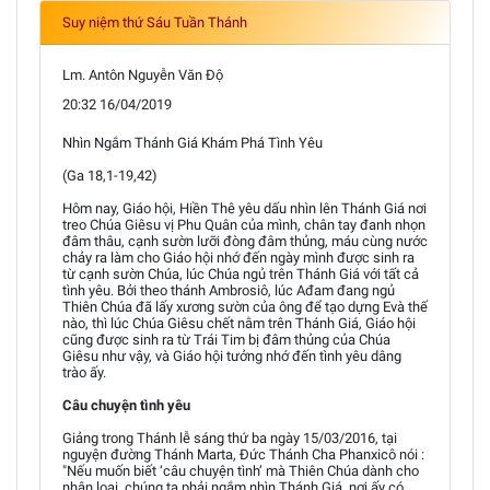
Suy niệm thứ Sáu Tuần Thánh
Lm. Antôn Nguyễn Văn Độ
20:32 16/04/2019
Nhìn Ngắm Thánh Giá Khám Phá Tình Yêu
(Ga 18,1-19,42)
Hôm nay, Giáo hội, Hiền Thê yêu dấu nhìn lên Thánh Giá nơi
treo Chúa Giêsu vị Phu Quân của mình, chân tay đanh nhọn
đâm thâu, cạnh sườn lưỡi đòng đâm thủng, máu cùng nước
chảy ra làm cho Giáo hội nhớ đến ngày mình được sinh ra
từ cạnh sườn Chúa, lúc Chúa ngủ trên Thánh Giá với tất cả
tình yêu. Bởi theo thánh Ambrosiô, lúc Ađam đang ngủ
Thiên Chúa đã lấy xương sườn của ông để tạo dựng Evà thế
nào, thì lúc Chúa Giêsu chết nằm trên Thánh Giá, Giáo hội
cũng được sinh ra từ Trái Tim bị đâm thủng của Chúa
Giêsu như vậy, và Giáo hội tưởng nhớ đến tình yêu dâng
trào ấy.
Câu chuyện tình yêu
Giảng trong Thánh lễ sáng thứ ba ngày 15/03/2016, tại
nguyện đường Thánh Marta, Đức Thánh Cha Phanxicô nói :
"Nếu muốn biết ‘câu chuyện tình’ mà Thiên Chúa dành cho
nhân loại, chúng ta phải ngắm nhìn Thánh Giá, nơi ấy có