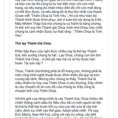
và bản còn lại đó cũng bị hư hại đến mức chỉ còn một
trang, và nếu trang đó nhăn nheo đến độ chỉ còn một dòng
có thể đọc được, và nếu dòng đó là thư thứ nhất của thánh
Gioan viết "Thiên Chúa là Tình Yêu ", thì coi như toàn bộ
Thánh Kinh được khôi phục, bởi vì toàn bộ nội dung là ở đó.
Mầu Nhiệm Thập Giá mà chúng ta cử hành là bằng chứng.
Vì thế, khi suy tôn Thánh giá Chúa, kính nhớ Chúa chịu chết,
chúng ta cảm nhận được sự thật rằng : "Thiên Chúa là Tình
Yêu".
Thờ lạy Thánh Giá Chúa
Phần tiếp theo của nghi thức chiều nay là thờ lạy Thánh
Giá, tiến xướng chúng ta hát : Lạy Chúa, chúng con tôn thờ
Thánh Giá Chúa… vì nhờ gỗ này mà cả vũ trụ được hân
hoan. Tại sao vậy ?
Thưa, Thánh Giá không phải là đồ trang sức, không phải là
một công trình nghệ thuật được đính nhiều đá quý và kim
cương lấp lánh. Nhưng như chúng ta thấy, Thánh Giá là
mầu nhiệm tự hủy của Thiên Chúa vì yêu thương. Đây chính
là câu chuyện về ơn cứu độ của chúng ta. Đây cũng là
chuyện tình của Thiên Chúa.
Với khí giới của riêng mình là cây Thánh Giá, Chúa Giêsu đã
chiến thắng cách diệu kỳ. Nếu như đã có một người nữ tên
là Evà bị thất bại trước khí cụ của con rắn xưa là cây trái
cấm, đem sự chết vào thế gian, Ađam phải chết. Thì nay,
Đức Maria, thay thế Evà, cũng với cây sự sống, cây biết