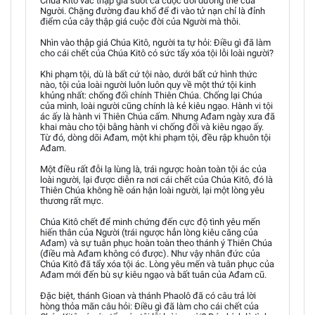
Chúa Kitô vác thập giá suốt cả cuộc đời dương thế của
Người. Chặng đường đau khổ để đi vào tử nạn chỉ là đỉnh
điểm của cây thập giá cuộc đời của Người mà thôi.
Nhìn vào thập giá Chúa Kitô, người ta tự hỏi: Điều gì đã làm
cho cái chết của Chúa Kitô có sức tẩy xóa tội lỗi loài người?
Khi phạm tội, dù là bất cứ tội nào, dưới bất cứ hình thức
nào, tội của loài người luôn luôn quy về một thứ tội kinh
khủng nhất: chống đối chính Thiên Chúa. Chống lại Chúa
của mình, loài người cũng chính là kẻ kiêu ngạo. Hành vi tội
ác ấy là hành vi Thiên Chúa cấm. Nhưng Ađam ngày xưa đã
khai màu cho tội bằng hành vi chống đối và kiêu ngạo ấy.
Từ đó, dòng dõi Ađam, một khi phạm tội, đều rập khuôn tội
Ađam.
Một điều rất đỗi lạ lùng là, trái ngược hoàn toàn tội ác của
loài người, lại được diễn ra nơi cái chết của Chúa Kitô, đó là
Thiên Chúa không hề oán hận loài người, lại một lòng yêu
thương rất mực.
Chúa Kitô chết để minh chứng đến cực độ tình yêu mến
hiến thân của Người (trái ngược hẳn lòng kiêu căng của
Ađam) và sự tuân phục hoàn toàn theo thánh ý Thiên Chúa
(điều mà Ađam không có được). Như vậy nhân đức của
Chúa Kitô đã tẩy xóa tội ác. Lòng yêu mến và tuân phục của
Ađam mới đến bù sự kiêu ngạo và bất tuân của Ađam cũ.
Đặc biệt, thánh Gioan và thánh Phaolô đã có câu trả lời
hòng thỏa mãn câu hỏi: Điều gì đã làm cho cái chết của