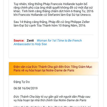
Tuy nhiên, tổng thống Pháp Francois Hollande tuyên bố
rằng chính phủ của ông nhất quyết không đề cử một đại sứ
khác. Tình hình căng thẳng chấm dứt hôm 6 tháng Tư, 2016
khi Francois Hollande cử Stefanini làm Đại Sứ tại Unesco.
Sau 14 tháng căng thẳng, Pháp đề cử ông Philippe Zeller
làm Đại Sứ cạnh Tòa Thánh hôm 10 tháng Năm, 2016.
Source:
Zenit
Woman for 1st Time to Be French
Ambassador to Holy See
Điện văn của Đức Thánh Cha gửi đến Đức Tổng Giám Mục
Paris về vụ hỏa hoạn tại Notre-Dame de Paris
Đặng Tự Do
06:58 16/04/2019
Đức Thánh Cha bày tỏ sự gần gũi với người dân Pháp sau
vụ hỏa hoạn tại nhà thờ chính tòa Notre-Dame de Paris