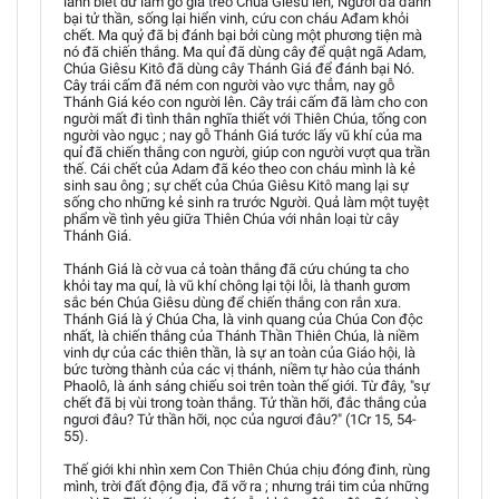
lành biết dữ làm gỗ giá treo Chúa Giêsu lên, Người đã đánh
bại tử thần, sống lại hiển vinh, cứu con cháu Ađam khỏi
chết. Ma quỷ đã bị đánh bại bởi cùng một phương tiện mà
nó đã chiến thắng. Ma quỉ đã dùng cây để quật ngã Adam,
Chúa Giêsu Kitô đã dùng cây Thánh Giá để đánh bại Nó.
Cây trái cấm đã ném con người vào vực thẳm, nay gỗ
Thánh Giá kéo con người lên. Cây trái cấm đã làm cho con
người mất đi tình thân nghĩa thiết với Thiên Chúa, tống con
người vào ngục ; nay gỗ Thánh Giá tước lấy vũ khí của ma
quỉ đã chiến thắng con người, giúp con người vượt qua trần
thế. Cái chết của Adam đã kéo theo con cháu mình là kẻ
sinh sau ông ; sự chết của Chúa Giêsu Kitô mang lại sự
sống cho những kẻ sinh ra trước Người. Quả làm một tuyệt
phẩm về tình yêu giữa Thiên Chúa với nhân loại từ cây
Thánh Giá.
Thánh Giá là cờ vua cả toàn thắng đã cứu chúng ta cho
khỏi tay ma quỉ, là vũ khí chông lại tội lỗi, là thanh gươm
sắc bén Chúa Giêsu dùng để chiến thắng con rắn xưa.
Thánh Giá là ý Chúa Cha, là vinh quang của Chúa Con độc
nhất, là chiến thắng của Thánh Thần Thiên Chúa, là niềm
vinh dự của các thiên thần, là sự an toàn của Giáo hội, là
bức tường thành của các vị thánh, niềm tự hào của thánh
Phaolô, là ánh sáng chiếu soi trên toàn thế giới. Từ đây, "sự
chết đã bị vùi trong toàn thắng. Tử thần hỡi, đắc thắng của
ngươi đâu? Tử thần hỡi, nọc của ngươi đâu?" (1Cr 15, 54-
55).
Thế giới khi nhìn xem Con Thiên Chúa chịu đóng đinh, rùng
mình, trời đất động địa, đã vỡ ra ; nhưng trái tim của những