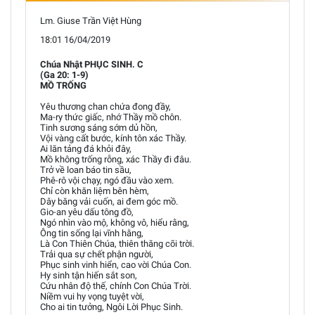
Lm. Giuse Trần Việt Hùng
18:01 16/04/2019
Chúa Nhật PHỤC SINH. C
(Ga 20: 1-9)
MỒ TRỐNG
Yêu thương chan chứa đong đầy,
Ma-ry thức giấc, nhớ Thầy mồ chôn.
Tinh sương sáng sớm dủ hồn,
Vội vàng cất bước, kính tôn xác Thầy.
Ai lăn tảng đá khỏi đây,
Mồ không trống rỗng, xác Thầy đi đâu.
Trở về loan báo tin sầu,
Phê-rô vội chạy, ngó đầu vào xem.
Chỉ còn khăn liệm bên hèm,
Dây băng vải cuốn, ai đem góc mồ.
Gio-an yêu dấu tông đồ,
Ngó nhìn vào mộ, không vô, hiểu rằng,
Ông tin sống lại vĩnh hằng,
Là Con Thiên Chúa, thiên thăng cõi trời.
Trải qua sự chết phận người,
Phục sinh vinh hiển, cao vời Chúa Con.
Hy sinh tận hiến sắt son,
Cứu nhân độ thế, chính Con Chúa Trời.
Niềm vui hy vọng tuyệt vời,
Cho ai tin tưởng, Ngôi Lời Phục Sinh.