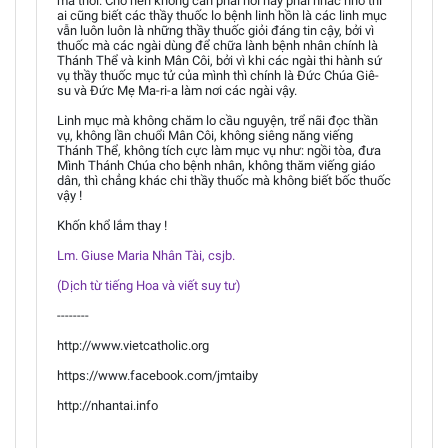
mà thôi. Cho nên không cần phải nói hay phải nhắc nhở thì
ai cũng biết các thầy thuốc lo bệnh linh hồn là các linh mục
vẫn luôn luôn là những thầy thuốc giỏi đáng tin cậy, bởi vì
thuốc mà các ngài dùng để chữa lành bệnh nhân chính là
Thánh Thể và kinh Mân Côi, bởi vì khi các ngài thi hành sứ
vụ thầy thuốc mục tử của mình thì chính là Đức Chúa Giê-
su và Đức Mẹ Ma-ri-a làm nơi các ngài vậy.
Linh mục mà không chăm lo cầu nguyện, trể nãi đọc thần
vụ, không lần chuổi Mân Côi, không siêng năng viếng
Thánh Thể, không tích cực làm mục vụ như: ngồi tòa, đưa
Mình Thánh Chúa cho bệnh nhân, không thăm viếng giáo
dân, thì chẳng khác chi thầy thuốc mà không biết bốc thuốc
vậy !
Khốn khổ lắm thay !
Lm. Giuse Maria Nhân Tài, csjb.
(Dịch từ tiếng Hoa và viết suy tư)
--------
http://www.vietcatholic.org
https://www.facebook.com/jmtaiby
http://nhantai.info