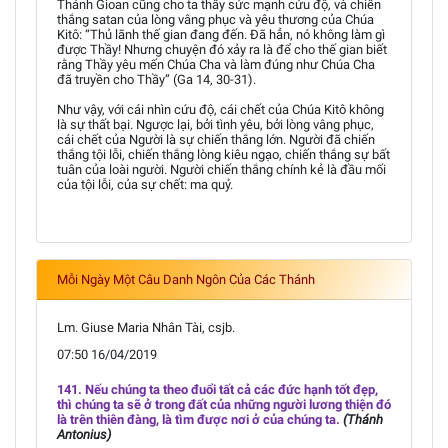
Thánh Gioan cũng cho ta thấy sức mạnh cứu độ, và chiến
thắng satan của lòng vâng phục và yêu thương của Chúa
Kitô: “Thủ lãnh thế gian đang đến. Đã hẳn, nó không làm gì
được Thầy! Nhưng chuyện đó xảy ra là để cho thế gian biết
rằng Thầy yêu mến Chúa Cha và làm đúng như Chúa Cha
đã truyền cho Thầy” (Ga 14, 30-31).
Như vậy, với cái nhìn cứu độ, cái chết của Chúa Kitô không
là sự thất bại. Ngược lại, bởi tình yêu, bởi lòng vâng phục,
cái chết của Người là sự chiến thắng lớn. Người đã chiến
thắng tội lỗi, chiến thắng lòng kiêu ngạo, chiến thắng sự bất
tuân của loài người. Người chiến thắng chính kẻ là đầu mối
của tội lỗi, của sự chết: ma quỷ.
Mỗi Ngày Một Câu Danh Ngôn Của Các Thánh
Lm. Giuse Maria Nhân Tài, csjb.
07:50 16/04/2019
141. Nếu chúng ta theo đuổi tất cả các đức hạnh tốt đẹp,
thì chúng ta sẽ ở trong đất của những người lương thiện đó
là trên thiên đàng, là tìm được nơi ở của chúng ta.
(Thánh
Antonius)