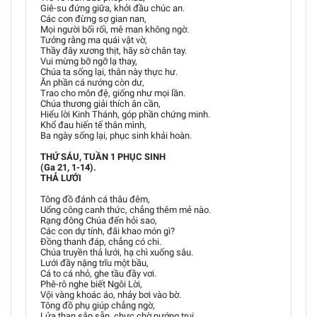
Giê-su đứng giữa, khởi đầu chúc an.
Các con đừng sợ gian nan,
Mọi người bối rối, mê man không ngờ.
Tưởng rằng ma quái vật vờ,
Thầy đây xương thịt, hãy sờ chân tay.
Vui mừng bỡ ngỡ lạ thay,
Chúa ta sống lại, thân này thực hư.
Ăn phần cá nướng còn dư,
Trao cho môn đệ, giống như mọi lần.
Chúa thương giải thích ân cần,
Hiểu lời Kinh Thánh, góp phần chứng minh.
Khổ đau hiến tế thân mình,
Ba ngày sống lại, phục sinh khải hoàn.
THỨ SÁU, TUẦN 1 PHỤC SINH
(Ga 21, 1-14).
THẢ LƯỚI
Tông đồ đánh cá thâu đêm,
Uổng công canh thức, chẳng thêm mẻ nào.
Rạng đông Chúa đến hỏi sao,
Các con dự tính, đãi khao món gì?
Đồng thanh đáp, chẳng có chi.
Chúa truyền thả lưới, hạ chì xuống sâu.
Lưới đầy nặng trĩu một bầu,
Cá to cá nhỏ, ghe tầu đầy vơi.
Phê-rô nghe biết Ngôi Lời,
Vội vàng khoác áo, nhảy bơi vào bờ.
Tông đồ phụ giúp chẳng ngờ,
Lửa than sắp sẵn, chực chờ nướng trui.