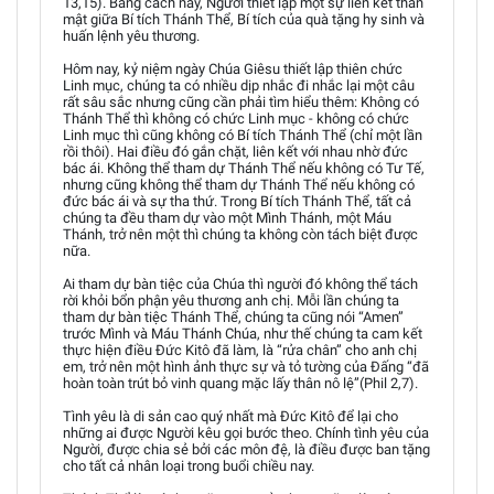
13,15). Bằng cách này, Người thiết lập một sự liên kết thân
mật giữa Bí tích Thánh Thể, Bí tích của quà tặng hy sinh và
huấn lệnh yêu thương.
Hôm nay, kỷ niệm ngày Chúa Giêsu thiết lập thiên chức
Linh mục, chúng ta có nhiều dịp nhắc đi nhắc lại một câu
rất sâu sắc nhưng cũng cần phải tìm hiểu thêm: Không có
Thánh Thể thì không có chức Linh mục - không có chức
Linh mục thì cũng không có Bí tích Thánh Thể (chỉ một lần
rồi thôi). Hai điều đó gắn chặt, liên kết với nhau nhờ đức
bác ái. Không thể tham dự Thánh Thể nếu không có Tư Tế,
nhưng cũng không thể tham dự Thánh Thể nếu không có
đức bác ái và sự tha thứ. Trong Bí tích Thánh Thể, tất cả
chúng ta đều tham dự vào một Mình Thánh, một Máu
Thánh, trở nên một thì chúng ta không còn tách biệt được
nữa.
Ai tham dự bàn tiệc của Chúa thì người đó không thể tách
rời khỏi bổn phận yêu thương anh chị. Mỗi lần chúng ta
tham dự bàn tiệc Thánh Thể, chúng ta cũng nói “Amen”
trước Mình và Máu Thánh Chúa, như thế chúng ta cam kết
thực hiện điều Ðức Kitô đã làm, là “rửa chân” cho anh chị
em, trở nên một hình ảnh thực sự và tỏ tường của Ðấng “đã
hoàn toàn trút bỏ vinh quang mặc lấy thân nô lệ”(Phil 2,7).
Tình yêu là di sản cao quý nhất mà Ðức Kitô để lại cho
những ai được Người kêu gọi bước theo. Chính tình yêu của
Người, được chia sẻ bởi các môn đệ, là điều được ban tặng
cho tất cả nhân loại trong buổi chiều nay.