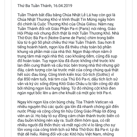
Thứ Ba Tuần Thánh, 16.04.2019
Tuần Thánh bắt đầu bằng Chúa Nhật Lễ Lá hay còn gọi là
Chúa Nhật Thương Khó vì trình thuật Tin Mừng ngày hôm
đó chính là Cuộc Thương Khó của Chúa Giêsu. Năm nay,
Tuần Thánh đối với Giáo Phận Pa-ri (Paris) nói riêng, Giáo
Hội Pháp nói chung đích thật là một Tuần Thương Khó. Nhà
Thờ Đức Bà Pa-ri (Notre-Dame de Paris) chìm trong biển
lửa từ 6 giờ 50 phút chiều thứ Hai Tuần Thánh. Sau hơn 8
tiếng hoành hành, ngọn lửa đã thiêu cháy toàn bộ phần
khung và phần mái của nhà thờ. Ngọn tháp nhọn nằm ở
trung tâm mái ngói nhà thờ, cao khoảng 68m, cũng đã sụp
đổ hoàn toàn. Tuy ngọn lửa đã được khống chế trước khi
lan đến cung thánh và cấu trúc bên trong nhà thờ nhưng giờ
đây, cảnh tượng còn lại trước mắt của công chúng quả thật
hết sức đau lòng. Công trình kiến trúc Gô-tích (Gothic) vĩ
đại 850 năm tuổi, trái tim của Thủ Đô Pa-ri, dấu tích lịch sử
văn và ký ức sống động Kitô Giáo Châu u bị tấn công dữ dội
bởi những ngọn lửa hung hăng. Từ đó những cột khói đen
ngùn ngụt bốc lên u ám che khuất cả một góc trời Pa-ri.
Ngay khi ngọn lửa còn bùng cháy, Tòa Thánh Vatican và
nhiều nguyên thủ các quốc gia lớn đã nhanh chóng gửi đến
nước Pháp và cộng cồng tín hữu Công Giáo Pháp lời động
viên an ủi. Họ bày tỏ sự đồng cảm chân thành trước biến cô
đau buồn không nên xảy ra. Suốt đêm hôm qua, có rất
nhiều người đã thổn thức và mất ngủ chỉ vì lo lắng cho sự
tồn vong của công trình lịch sử Nhà Thờ Đức Bà Pa-ri. Lý do
thật dễ hiểu. Riêng đối với các Kitô hữu Việt Nam, những