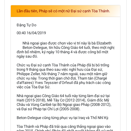
Lần đầu tiên, Pháp sẽ có một nữ Đại sứ cạnh Tòa Thánh.
Đặng Tự Do
00:40 16/04/2019
Nhà ngoại giao được chọn vào vị trí này là bà Elizabeth
Beton-Delegue, tín hữu Công Giáo 64 tuổi, theo một nghị
định bổ nhiệm, ký ngày 10 tháng 4 và được công bố một
ngày sau đó.
Chức vụ Đại sứ cạnh Tòa Thánh của Pháp đã bị bỏ trống
trong 9 tháng qua theo sau việc nghỉ hưu của Đại sứ,
Philippe Zeller, hồi tháng 7 năm ngoái, sau một năm giữ
chức vụ này. Trong thời gian chờ đợi, Tham tán (Chargé
d'affaires) Yves Teyssier d’Orfeuil đã phụ trách các công
việc của Tòa Đại Sứ.
Nhà ngoại giao Công Giáo 64 tuổi này từng làm đại sứ tại
Haiti (2015-2018), Mễ Tây Cơ (2012-2014), Giám đốc Mỹ
Châu và Vùng Caribiê tại Bộ Ngoại giao Pháp (2008-2012),
và Đại sứ Pháp tại Chí Lợi (2005-2008).
Beton-Delegue cũng từng phục vụ tại Iraq và Thổ Nhĩ Kỳ.
Tòa Thánh và Pháp đã trải qua căng thẳng ngoại giao vào
năm 2015. Chính phủ Pháp đã nhất quyết không đề cử một