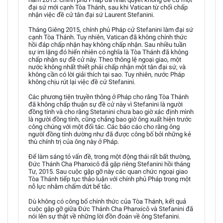
đại sứ mới cạnh Tòa Thánh, sau khi Vatican từ chối chấp
nhận việc đề cử tân đại sứ Laurent Stefanini.
Tháng Giêng 2015, chính phủ Pháp cử Stefanini làm đại sứ
cạnh Tòa Thánh. Tuy nhiên, Vatican đã không chính thức
hồi đáp chấp nhận hay không chấp nhận. Sau nhiều tuần
sự im lặng đó hiển nhiên có nghĩa là Tòa Thánh đã không
chấp nhận sự đề cử này. Theo thông lệ ngoại giao, một
nước không nhất thiết phải chấp nhận một tân đại sứ, và
không cần có lời giải thích tại sao. Tuy nhiên, nước Pháp
không chịu rút lại việc đề cử Stefanini.
Các phương tiện truyền thông ở Pháp cho rằng Tòa Thánh
đã không chấp thuận sự đề cử này vì Stefanini là người
đồng tính và cho rằng Stetanini chưa bao giờ xác định mình
là người đồng tính, cũng chẳng bao giờ ông xuất hiện trước
công chúng với một đối tác. Các báo cáo cho rằng ông
người đồng tính dường như đã được công bố bởi những kẻ
thù chính trị của ông này ở Pháp.
Để làm sáng tỏ vấn đề, trong một động thái rất bất thường,
Đức Thánh Cha Phanxicô đã gặp riêng Stefanini hồi tháng
Tư, 2015. Sau cuộc gặp gỡ này các quan chức ngoại giao
Tòa Thánh tiếp tục thảo luận với chính phủ Pháp trong một
nỗ lực nhằm chấm dứt bế tắc.
Dù không có công bố chính thức của Tòa Thánh, kết quả
cuộc gặp gỡ giữa Đức Thánh Cha Phanxicô và Stefanini đã
nói lên sự thật về những lời đồn đoán về ông Stefanini.