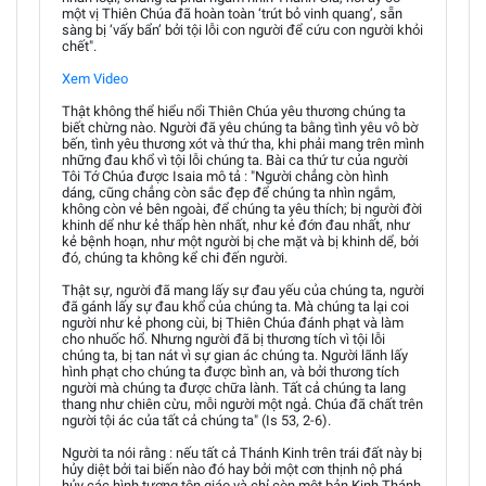
một vị Thiên Chúa đã hoàn toàn ‘trút bỏ vinh quang’, sẵn
sàng bị ‘vấy bẩn’ bởi tội lỗi con người để cứu con người khỏi
chết".
Xem Video
Thật không thể hiểu nổi Thiên Chúa yêu thương chúng ta
biết chừng nào. Người đã yêu chúng ta bằng tình yêu vô bờ
bến, tình yêu thương xót và thứ tha, khi phải mang trên mình
những đau khổ vì tội lỗi chúng ta. Bài ca thứ tư của người
Tôi Tớ Chúa được Isaia mô tả : "Người chẳng còn hình
dáng, cũng chẳng còn sắc đẹp để chúng ta nhìn ngắm,
không còn vẻ bên ngoài, để chúng ta yêu thích; bị người đời
khinh dể như kẻ thấp hèn nhất, như kẻ đớn đau nhất, như
kẻ bệnh hoạn, như một người bị che mặt và bị khinh dể, bởi
đó, chúng ta không kể chi đến người.
Thật sự, người đã mang lấy sự đau yếu của chúng ta, người
đã gánh lấy sự đau khổ của chúng ta. Mà chúng ta lại coi
người như kẻ phong cùi, bị Thiên Chúa đánh phạt và làm
cho nhuốc hổ. Nhưng người đã bị thương tích vì tội lỗi
chúng ta, bị tan nát vì sự gian ác chúng ta. Người lãnh lấy
hình phạt cho chúng ta được bình an, và bởi thương tích
người mà chúng ta được chữa lành. Tất cả chúng ta lang
thang như chiên cừu, mỗi người một ngả. Chúa đã chất trên
người tội ác của tất cả chúng ta" (Is 53, 2-6).
Người ta nói rằng : nếu tất cả Thánh Kinh trên trái đất này bị
hủy diệt bởi tai biến nào đó hay bởi một cơn thịnh nộ phá
hủy các hình tượng tôn giáo và chỉ còn một bản Kinh Thánh,