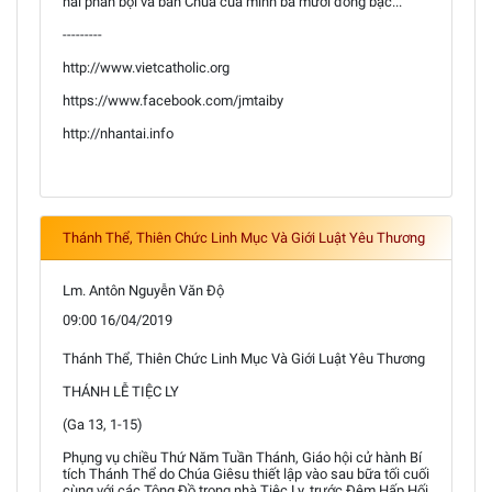
hai phản bội và bán Chúa của mình ba mươi đồng bạc...
---------
http://www.vietcatholic.org
https://www.facebook.com/jmtaiby
http://nhantai.info
Thánh Thể, Thiên Chức Linh Mục Và Giới Luật Yêu Thương
Lm. Antôn Nguyễn Văn Độ
09:00 16/04/2019
Thánh Thể, Thiên Chức Linh Mục Và Giới Luật Yêu Thương
THÁNH LỄ TIỆC LY
(Ga 13, 1-15)
Phụng vụ chiều Thứ Năm Tuần Thánh, Giáo hội cử hành Bí
tích Thánh Thể do Chúa Giêsu thiết lập vào sau bữa tối cuối
cùng với các Tông Đồ trong nhà Tiệc Ly, trước Đêm Hấp Hối