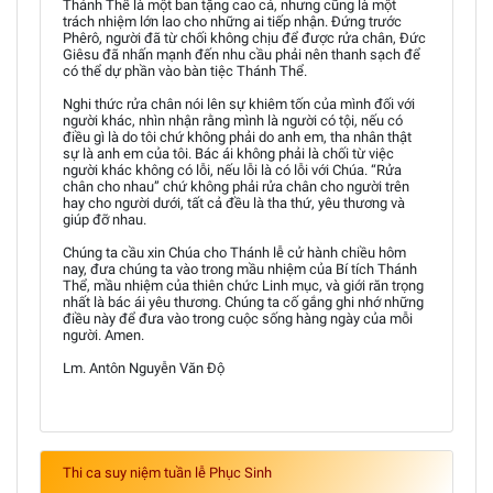
Thánh Thể là một ban tặng cao cả, nhưng cũng là một
trách nhiệm lớn lao cho những ai tiếp nhận. Ðứng trước
Phêrô, người đã từ chối không chịu để được rửa chân, Ðức
Giêsu đã nhấn mạnh đến nhu cầu phải nên thanh sạch để
có thể dự phần vào bàn tiệc Thánh Thể.
Nghi thức rửa chân nói lên sự khiêm tốn của mình đối với
người khác, nhìn nhận rằng mình là người có tội, nếu có
điều gì là do tôi chứ không phải do anh em, tha nhân thật
sự là anh em của tôi. Bác ái không phải là chối từ việc
người khác không có lỗi, nếu lỗi là có lỗi với Chúa. “Rửa
chân cho nhau” chứ không phải rửa chân cho người trên
hay cho người dưới, tất cả đều là tha thứ, yêu thương và
giúp đỡ nhau.
Chúng ta cầu xin Chúa cho Thánh lễ cử hành chiều hôm
nay, đưa chúng ta vào trong mầu nhiệm của Bí tích Thánh
Thể, mầu nhiệm của thiên chức Linh mục, và giới răn trọng
nhất là bác ái yêu thương. Chúng ta cố gắng ghi nhớ những
điều này để đưa vào trong cuộc sống hàng ngày của mỗi
người. Amen.
Lm. Antôn Nguyễn Văn Độ
Thi ca suy niệm tuần lễ Phục Sinh