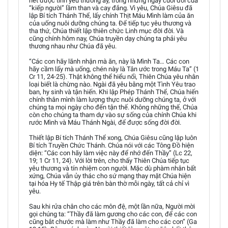
hết được tình yêu thương ấy, trong những ngày cuối đời của
“kiếp người” lầm than và cay đắng. Vì yêu, Chúa Giêsu đã
lập Bí tích Thánh Thể, lấy chính Thịt Máu Mình làm của ăn
của uống nuôi dưỡng chúng ta. Để tiếp tục yêu thương và
tha thứ, Chúa thiết lập thiên chức Linh mục đời đời. Và
cũng chính hôm nay, Chúa truyền dạy chúng ta phải yêu
thương nhau như Chúa đã yêu.
“Các con hãy lãnh nhận mà ăn, này là Mình Ta… Các con
hãy cầm lấy mà uống, chén này là Tân ước trong Máu Ta” (1
Cr 11, 24-25). Thật không thể hiểu nổi, Thiên Chúa yêu nhân
loại biết là chừng nào. Ngài đã yêu bằng một Tình Yêu trao
ban, hy sinh và tận hiến. Khi lập Phép Thánh Thể, Chúa hiến
chính thân mình làm lượng thực nuôi dưỡng chúng ta, ở với
chúng ta mọi ngày cho đến tận thế. Không những thế, Chúa
còn cho chúng ta tham dự vào sự sống của chính Chúa khi
rước Mình và Máu Thánh Ngài, để được sống đời đời.
Thiết lập Bí tích Thánh Thể xong, Chúa Giêsu cũng lập luôn
Bí tích Truyền Chức Thánh. Chúa nói với các Tông Đồ hiện
diện: “Các con hãy làm việc này để nhớ đến Thầy” (Lc 22,
19; 1 Cr 11, 24). Với lời trên, cho thấy Thiên Chúa tiếp tục
yêu thương và tín nhiệm con người. Mặc dù phàm nhân bất
xứng, Chúa vẫn ủy thác cho sứ mạng thay mặt Chúa hiện
tại hóa Hy tế Thập giá trên bàn thờ mỗi ngày, tất cả chỉ vì
yêu.
Sau khi rửa chân cho các môn đệ, một lần nữa, Người mời
gọi chúng ta: “Thầy đã làm gương cho các con, để các con
cũng bắt chước mà làm như Thầy đã làm cho các con” (Ga