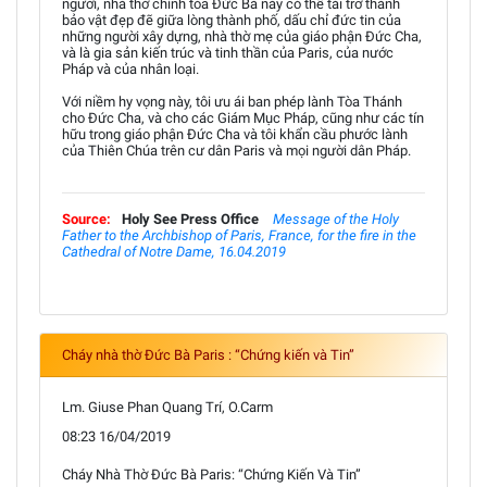
người, nhà thờ chính tòa Đức Bà này có thể tái trở thành
bảo vật đẹp đẽ giữa lòng thành phố, dấu chỉ đức tin của
những người xây dựng, nhà thờ mẹ của giáo phận Đức Cha,
và là gia sản kiến trúc và tinh thần của Paris, của nước
Pháp và của nhân loại.
Với niềm hy vọng này, tôi ưu ái ban phép lành Tòa Thánh
cho Đức Cha, và cho các Giám Mục Pháp, cũng như các tín
hữu trong giáo phận Đức Cha và tôi khẩn cầu phước lành
của Thiên Chúa trên cư dân Paris và mọi người dân Pháp.
Source:
Holy See Press Office
Message of the Holy
Father to the Archbishop of Paris, France, for the fire in the
Cathedral of Notre Dame, 16.04.2019
Cháy nhà thờ Đức Bà Paris : “Chứng kiến và Tin”
Lm. Giuse Phan Quang Trí, O.Carm
08:23 16/04/2019
Cháy Nhà Thờ Đức Bà Paris: “Chứng Kiến Và Tin”