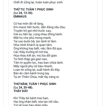
Chết đi sống lại, hoàn toàn phục sinh.
THỨ TƯ, TUẦN 1 PHỤC SINH
(Lc 24, 13-35).
EMMAUS
Có hai môn đệ về làng,
Em-maus tiến bước, dẫn đàng sầu đau.
Truyện trò gợi nhớ trước sau,
Giê-su tiến lại, cùng nhau đồng hành.
Mắt họ che phủ mong manh,
Tai sao buồn bã, tan tành trí tâm.
Hòa mình khách lạ quan tâm,
Ông không hay biết, việc lầm đã qua.
Các thầy trưởng tế mở tòa,
Hùa nhau kết án, mù lòa dối gian.
Tử hình thập giá gian nan,
Tiên tri quyền lực, trao ban chữa lành.
Mấy người phụ nữ báo nhanh,
Loan tin sống lại, xuất hành đó đây.
Bàn ăn cầm bánh trong tay,
Tạ ơn Thiên Chúa, mắt rầy sáng ra.
THỨ NĂM, TUẦN 1 PHỤC SINH
(Lc 24, 35-48).
THẦY ĐÂY
Khi Thầy bẻ bánh trao ban,
Hai ông nhận biết, xóa tan nỗi sầu.
Trở về loan báo phép mầu,