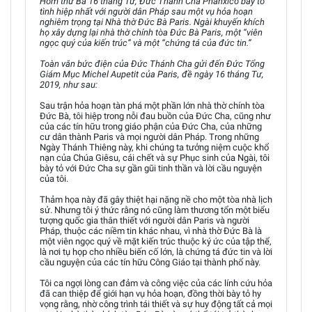
Hôm thứ Ba 16 tháng Tư, Đức Thánh Cha Phanxicô bày tỏ
tình hiệp nhất với người dân Pháp sau một vụ hỏa hoạn
nghiêm trọng tại Nhà thờ Đức Bà Paris. Ngài khuyến khích
họ xây dựng lại nhà thờ chính tòa Đức Bà Paris, một “viên
ngọc quý của kiến trúc” và một “chứng tá của đức tin.”
Toàn văn bức điện của Đức Thánh Cha gửi đến Đức Tổng
Giám Mục Michel Aupetit của Paris, đề ngày 16 tháng Tư,
2019, như sau:
Sau trận hỏa hoạn tàn phá một phần lớn nhà thờ chính tòa
Đức Bà, tôi hiệp trong nỗi đau buồn của Đức Cha, cũng như
của các tín hữu trong giáo phận của Đức Cha, của những
cư dân thành Paris và mọi người dân Pháp. Trong những
Ngày Thánh Thiêng này, khi chúng ta tưởng niệm cuộc khổ
nạn của Chúa Giêsu, cái chết và sự Phục sinh của Ngài, tôi
bày tỏ với Đức Cha sự gần gũi tinh thần và lời cầu nguyện
của tôi.
Thảm họa này đã gây thiệt hại nặng nề cho một tòa nhà lịch
sử. Nhưng tôi ý thức rằng nó cũng làm thương tổn một biểu
tượng quốc gia thân thiết với người dân Paris và người
Pháp, thuộc các niềm tin khác nhau, vì nhà thờ Đức Bà là
một viên ngọc quý về mặt kiến trúc thuộc ký ức của tập thể,
là nơi tụ họp cho nhiều biến cố lớn, là chứng tá đức tin và lời
cầu nguyện của các tín hữu Công Giáo tại thành phố này.
Tôi ca ngợi lòng can đảm và công việc của các lính cứu hỏa
đã can thiệp để giới hạn vụ hỏa hoạn, đồng thời bày tỏ hy
vọng rằng, nhờ công trình tái thiết và sự huy động tất cả mọi