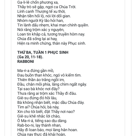
Ga-li-lê chốn phương xa,
Thầy trò sẽ gặp, ngợi ca Chúa Trời.
Lính canh Thượng tế xu thời,
Nhận tiền hối lộ, nói lời dối gian.
Nhóm người Kỳ lão hỏi han,
Tin lành dấu nhẹm, khai man chính quyền.
Nói rằng trộm xác y nguyên,
Loan tin khắp cả, tương truyền hôm nay.
Chúa đã sống lại ai hay,
Hiện ra minh chứng, thân này Phục sinh.
THỨ BA, TUẦN 1 PHỤC SINH
(Ga 20, 11-18).
RABBONI
Ma-ri-a đứng gần mồ,
Đau buồn than khóc, ngó vô kiếm tìm.
Thiên thần áo trắng ngồi im,
Đầu, chân mỗi phía, lắng chìm ngất ngây.
Tại sao bà khóc nơi đây?
Thưa rằng ai trộm xác Thầy đi đâu.
Giê-su đứng đó hồi lâu,
Bà không nhận biết, mặc dầu Chúa đây.
Tìm ai? Chúa hỏi, bà này,
Xin cho tôi biết, đặt Thầy nơi nao?
Giê-su khẽ nhắc lời chào,
Ô Ma-ri-á, tiếng sao dịu dàng.
Rab-bo-ni, lạy thánh nhan,
Hãy đi loan báo, mọi làng hân hoan.
Chúa nay thực đã khải hoàn,