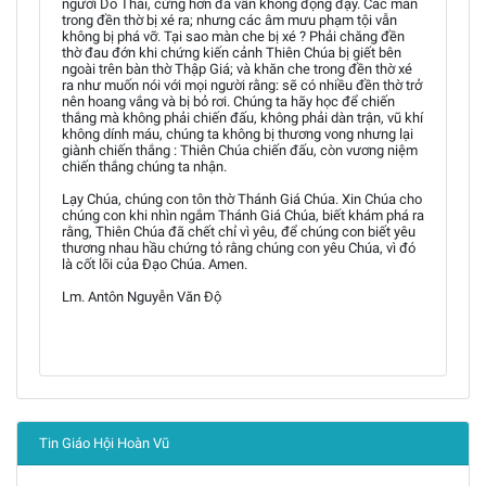
người Do Thái, cứng hơn đá vẫn không động đậy. Các màn
trong đền thờ bị xé ra; nhưng các âm mưu phạm tội vẫn
không bị phá vỡ. Tại sao màn che bị xé ? Phải chăng đền
thờ đau đớn khi chứng kiến cảnh Thiên Chúa bị giết bên
ngoài trên bàn thờ Thập Giá; và khăn che trong đền thờ xé
ra như muốn nói với mọi người rằng: sẽ có nhiều đền thờ trở
nên hoang vắng và bị bỏ rơi. Chúng ta hãy học để chiến
thắng mà không phải chiến đấu, không phải dàn trận, vũ khí
không dính máu, chúng ta không bị thương vong nhưng lại
giành chiến thắng : Thiên Chúa chiến đấu, còn vương niệm
chiến thắng chúng ta nhận.
Lạy Chúa, chúng con tôn thờ Thánh Giá Chúa. Xin Chúa cho
chúng con khi nhìn ngắm Thánh Giá Chúa, biết khám phá ra
rằng, Thiên Chúa đã chết chỉ vì yêu, để chúng con biết yêu
thương nhau hầu chứng tỏ rằng chúng con yêu Chúa, vì đó
là cốt lõi của Đạo Chúa. Amen.
Lm. Antôn Nguyễn Văn Độ
Tin Giáo Hội Hoàn Vũ