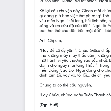
là ‘tôn vinh’ Maria. Và tất nhiên, Ngà
Kể lại câu chuyện này, Gioan mời chún
gì đáng giá hơn việc thờ phượng! Thờ
yêu mến Ngài “hết lòng, hết linh hồn, h
sáng và ơn cứu độ của tôi!”. Ngài là
ban hơi thở cho dân trên mặt đất” - bà
Anh Chị em,
“Hãy để cô ấy yên!”. Chúa Giêsu chấp 
như không mảy may thấu cảm, không một
một hành vi yêu thương sâu sắc nhất. 
dành cho ngày mai táng Thầy!”. Trong 
mến Đấng Cứu Độ. Ngài đáng cho chúng 
định tăm tối, vạy vò, tội lỗi… để chỉ 
Chúng ta có thể cầu nguyện,
“Lạy Chúa, những ngày Tuần Thánh còn 
(Tgp. Huế)