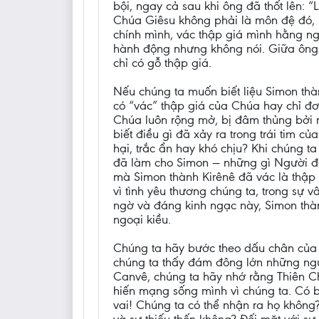
bội, ngay cả sau khi ông đã thốt lên: 
Chúa Giêsu không phải là môn đệ đó, m
chính mình, vác thập giá mình hằng ng
hành động nhưng không nói. Giữa ông 
chỉ có gỗ thập giá.
Nếu chúng ta muốn biết liệu Simon thà
có “vác” thập giá của Chúa hay chỉ đơn 
Chúa luôn rộng mở, bị đâm thủng bởi n
biết điều gì đã xảy ra trong trái tim 
hại, trắc ẩn hay khó chịu? Khi chúng 
đã làm cho Simon — những gì Người đã
mà Simon thành Kirênê đã vác là thập 
vì tình yêu thương chúng ta, trong sự 
ngờ và đáng kinh ngạc này, Simon thành
ngoại kiều.
Chúng ta hãy bước theo dấu chân của 
chúng ta thấy đám đông lớn những ngư
Canvê, chúng ta hãy nhớ rằng Thiên C
hiến mạng sống mình vì chúng ta. Có b
vai! Chúng ta có thể nhận ra họ không