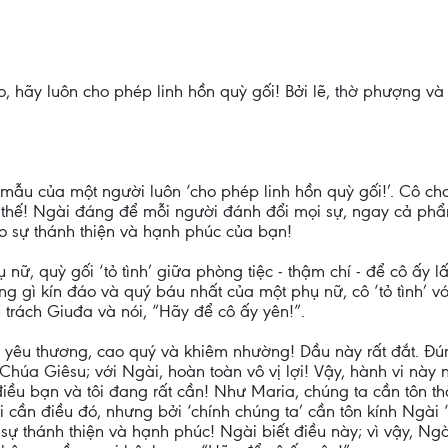
o, hãy luôn cho phép linh hồn quỳ gối! Bởi lẽ, thờ phượng v
mẫu của một người luôn ‘cho phép linh hồn quỳ gối!’. Cô c
 thế! Ngài đáng để mỗi người đánh đổi mọi sự, ngay cả phẩm
o sự thánh thiện và hạnh phúc của bạn!
nữ, quỳ gối ‘tỏ tình’ giữa phòng tiệc - thậm chí - để cô ấy
g gì kín đáo và quý báu nhất của một phụ nữ, cô ‘tỏ tình’ với
 trách Giuđa và nói, “Hãy để cô ấy yên!”.
 yêu thương, cao quý và khiêm nhường! Dầu này rất đắt. Đún
Chúa Giêsu; với Ngài, hoàn toàn vô vị lợi! Vậy, hành vi này n
điều bạn và tôi đang rất cần! Như Maria, chúng ta cần tôn th
 cần điều đó, nhưng bởi ‘chính chúng ta’ cần tôn kính Ngài ‘
sự thánh thiện và hạnh phúc! Ngài biết điều này; vì vậy, Ng