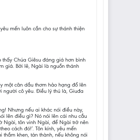
à yêu mến luôn cần cho sự thánh thiện
ho thấy Chúa Giêsu đáng giá hơn bình
 giá. Bởi lẽ, Ngài là nguồn thánh
 lấy một cân dầu thơm hảo hạng đổ lên
 người cô yêu. Điều lý thú là, Giuđa
g! Nhưng nếu ai khác nói điều này,
ói lên điều gì? Nó nói lên cái nhu cầu
ờ Ngài, tôn vinh Ngài, để Ngài trở nên
theo cách đó!’. Tôn kính, yêu mến
ài thầm khen, tán thành, nếu không nói