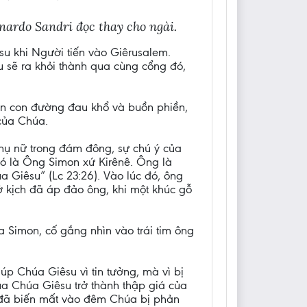
nardo Sandri đọc thay cho ngài.
u khi Người tiến vào Giêrusalem.
 sẽ ra khỏi thành qua cùng cổng đó,
rên con đường đau khổ và buồn phiền,
 của Chúa.
hụ nữ trong đám đông, sự chú ý của
đó là Ông Simon xứ Kirênê. Ông là
a Giêsu” (Lc 23:26). Vào lúc đó, ông
ở kịch đã áp đảo ông, khi một khúc gỗ
 Simon, cố gắng nhìn vào trái tim ông
p Chúa Giêsu vì tin tưởng, mà vì bị
ủa Chúa Giêsu trở thành thập giá của
ó đã biến mất vào đêm Chúa bị phản