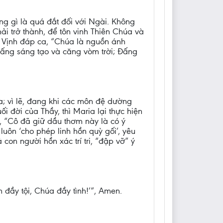
g gì là quá đắt đối với Ngài. Không
 trở thành, để tôn vinh Thiên Chúa và
ánh Vịnh đáp ca, “Chúa là nguồn ánh
Đấng sáng tạo và căng vòm trời; Đấng
a; vì lẽ, đang khi các môn đệ dường
 đời của Thầy, thì Maria lại thực hiện
, “Cô đã giữ dầu thơm này là có ý
uôn ‘cho phép linh hồn quỳ gối’, yêu
on người hồn xác trí tri, “đập vỡ” ý
 đầy tội, Chúa đầy tình!’”, Amen.