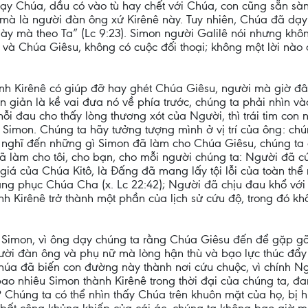
“Lạy Chúa, dầu có vào tù hay chết với Chúa, con cũng sẵn sà
à là người đàn ông xứ Kirênê này. Tuy nhiên, Chúa đã dạy r
ày mà theo Ta” (Lc 9:23). Simon người Galilê nói nhưng kh
và Chúa Giêsu, không có cuộc đối thoại; không một lời nào 
nh Kirênê có giúp đỡ hay ghét Chúa Giêsu, người mà giờ đây
giản là kề vai đưa nó về phía trước, chúng ta phải nhìn vào 
ỗi đau cho thấy lòng thương xót của Người, thì trái tim con
của Simon. Chúng ta hãy tưởng tượng mình ở vị trí của ông: c
ta nghĩ đến những gì Simon đã làm cho Chúa Giêsu, chúng t
 làm cho tôi, cho bạn, cho mỗi người chúng ta: Người đã cứ
giá của Chúa Kitô, là Đấng đã mang lấy tội lỗi của toàn th
vâng phục Chúa Cha (x. Lc 22:42); Người đã chịu đau khổ với
 Kirênê trở thành một phần của lịch sử cứu độ, trong đó khô
Simon, vì ông dạy chúng ta rằng Chúa Giêsu đến để gặp gỡ 
ời đàn ông và phụ nữ mà lòng hận thù và bạo lực thúc đẩy 
húa đã biến con đường này thành nơi cứu chuộc, vì chính N
ao nhiêu Simon thành Kirênê trong thời đại của chúng ta, đ
? Chúng ta có thể nhìn thấy Chúa trên khuôn mặt của họ, bị 