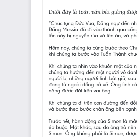
Dưới đây là toàn văn bài giảng đư
“Chúc tụng Đức Vua, Đấng ngự đến nhâ
Đấng Messia đã đi vào thành qua cổng
lần này bị nguyền rủa và lên án, và ph
Hôm nay, chúng ta cũng bước theo Chúa
khi chúng ta bước vào Tuần Thánh chuẩ
Khi chúng ta nhìn vào khuôn mặt của 
chúng ta hướng đến một người vô danh
người bị những người lính bắt giữ, sau
đang từ ngoài đồng trở về. Ông tình c
nặng được đặt trên vai ông.
Khi chúng ta đi trên con đường đến đồ
và bước theo bước chân ông bên cạnh
Trước hết, hành động của Simon là mâu
ép buộc. Mặt khác, sau đó ông trở nên
Simon. Ông không phải là Simon, được