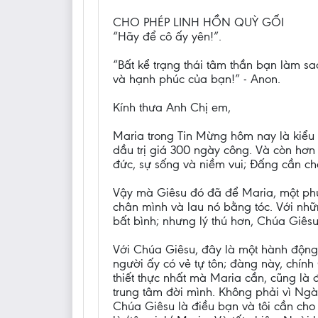
CHO PHÉP LINH HỒN QUỲ GỐI
“Hãy để cô ấy yên!”.
“Bất kể trạng thái tâm thần bạn làm sa
và hạnh phúc của bạn!” - Anon.
Kính thưa Anh Chị em,
Maria trong Tin Mừng hôm nay là kiểu 
dầu trị giá 300 ngày công. Và còn hơn
đức, sự sống và niềm vui; Đấng cần ch
Vậy mà Giêsu đó đã để Maria, một phụ 
chân mình và lau nó bằng tóc. Với nhữn
bất bình; nhưng lý thú hơn, Chúa Giêsu
Với Chúa Giêsu, đây là một hành động
người ấy có vẻ tự tôn; đàng này, chính 
thiết thực nhất mà Maria cần, cũng là 
trung tâm đời mình. Không phải vì Ngài
Chúa Giêsu là điều bạn và tôi cần cho 