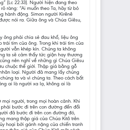
ng” (Lc 22:33). Người hiện đang theo
õ ràng: “Ai muốn theo Ta, hãy từ bỏ
ông hành động. Simon người Kirênê
được nói ra. Giữa ông và Chúa Giêsu,
 ông phải chia sẻ đau khổ, liệu ông
trái tim của ông. Trong khi trái tim của
 người vẫn khép kín. Chúng ta không
húng ta sẽ cảm thấy tức giận hay thương
a cũng nên nghĩ về những gì Chúa Giêsu
u chuộc thế giới. Thập giá bằng gỗ
ể nhân loại. Người đã mang lấy chúng
 chúng ta và vì chúng ta. Theo cách bất
ng ai là người xa lạ, không ai là
mọi người, trong mọi hoàn cảnh. Khi
phải bước đi trên con đường đến đồi
gười đã bước đi trên con đường đó,
ang mang thập giá của Chúa Kitô trên
hủy hoại bởi gánh nặng của chiến tranh