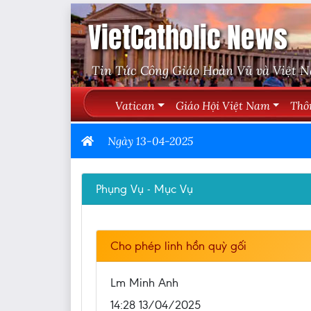
VietCatholic News
Tin Tức Công Giáo Hoàn Vũ và Việt 
Vatican
Giáo Hội Việt Nam
Thô
Ngày 13-04-2025
Phụng Vụ - Mục Vụ
Cho phép linh hồn quỳ gối
Lm Minh Anh
14:28 13/04/2025