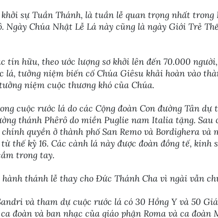
 khởi sự Tuần Thánh, là tuần lễ quan trọng nhất tron
. Ngày Chúa Nhật Lễ Lá này cũng là ngày Giới Trẻ Thế
c tín hữu, theo ước lượng sơ khởi lên đến 70.000 người
ớc lá, tưởng niệm biến cố Chúa Giêsu khải hoàn vào th
ễ tưởng niệm cuộc thương khó của Chúa.
rong cuộc rước lá do các Cộng đoàn Con đường Tân dự t
rường thánh Phêrô do miền Puglie nam Italia tặng. Sa
c chính quyền ở thành phố San Remo và Bordighera và m
 từ thế kỷ 16. Các cành lá này được đoàn đồng tế, kinh
cầm trong tay.
hành thánh lễ thay cho Đức Thánh Cha vì ngài vẫn ch
andri và tham dự cuộc rước lá có 30 Hồng Y và 50 Gi
ó ca đoàn và ban nhạc của giáo phận Roma và ca đoàn 