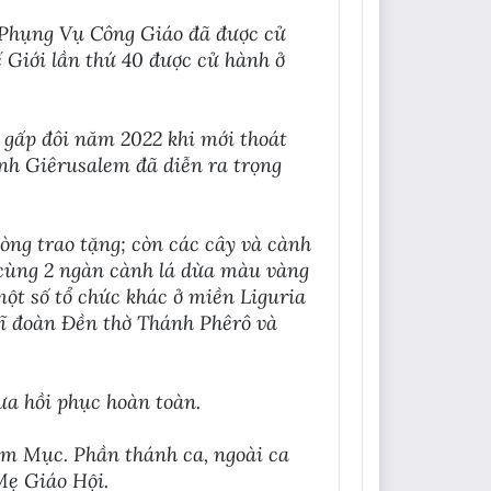
g Phụng Vụ Công Giáo đã được cử
 Giới lần thứ 40 được cử hành ở
, gấp đôi năm 2022 khi mới thoát
ành Giêrusalem đã diễn ra trọng
òng trao tặng; còn các cây và cành
u cùng 2 ngàn cành lá dừa màu vàng
ột số tổ chức khác ở miền Liguria
 sĩ đoàn Đền thờ Thánh Phêrô và
ưa hồi phục hoàn toàn.
ám Mục. Phần thánh ca, ngoài ca
Mẹ Giáo Hội.