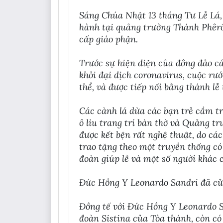
Sáng Chúa Nhật 13 tháng Tư Lễ Lá,
hành tại quảng trường Thánh Phêrô
cấp giáo phận.
Trước sự hiện diện của đông đảo cá
khỏi đại dịch coronavirus, cuộc rư
thể, và được tiếp nối bằng thánh l
Các cành lá dừa các bạn trẻ cầm t
ô liu trang trí bàn thờ và Quảng t
được kết bện rất nghệ thuật, do cá
trao tặng theo một truyền thống có
đoàn giúp lễ và một số người khác 
Đức Hồng Y Leonardo Sandri đã cử 
Đồng tế với Đức Hồng Y Leonardo S
đoàn Sistina của Tòa thánh, còn c