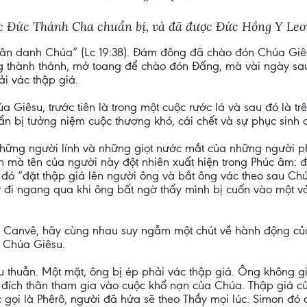
ợc Đức Thánh Cha chuẩn bị, và đã được Đức Hồng Y Leo
n danh Chúa” (Lc 19:38). Đám đông đã chào đón Chúa Giês
 thành thánh, mở toang để chào đón Đấng, mà vài ngày sau
ải vác thập giá.
 Giêsu, trước tiên là trong một cuộc rước lá và sau đó là t
n bị tưởng niệm cuộc thương khó, cái chết và sự phục sinh
những người lính và những giọt nước mắt của những người p
 mà tên của người này đột nhiên xuất hiện trong Phúc âm: 
 đó “đặt thập giá lên người ông và bắt ông vác theo sau Chú
ờ đi ngang qua khi ông bất ngờ thấy mình bị cuốn vào một v
i Canvê, hãy cùng nhau suy ngẫm một chút về hành động của
 Chúa Giêsu.
 thuẫn. Một mặt, ông bị ép phải vác thập giá. Ông không giú
 đích thân tham gia vào cuộc khổ nạn của Chúa. Thập giá c
 gọi là Phêrô, người đã hứa sẽ theo Thầy mọi lúc. Simon đ