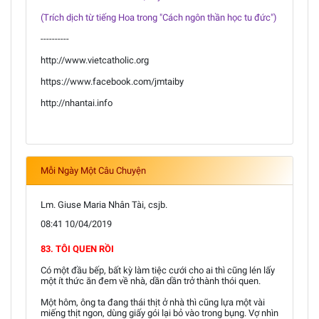
(Trích dịch từ tiếng Hoa trong "Cách ngôn thần học tu đức")
----------
http://www.vietcatholic.org
https://www.facebook.com/jmtaiby
http://nhantai.info
Mỗi Ngày Một Câu Chuyện
Lm. Giuse Maria Nhân Tài, csjb.
08:41 10/04/2019
83. TÔI QUEN RỒI
Có một đầu bếp, bất kỳ làm tiệc cưới cho ai thì cũng lén lấy
một ít thức ăn đem về nhà, dần dần trở thành thói quen.
Một hôm, ông ta đang thái thịt ở nhà thì cũng lựa một vài
miếng thịt ngon, dùng giấy gói lại bỏ vào trong bụng. Vợ nhìn