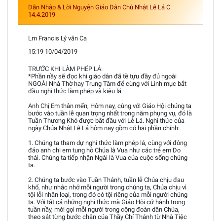
Dẫn Nhập & Lời Nguyện Giáo Dân Chủ Nhật Lễ Lá C
14.4.2019
Lm Francis Lý văn Ca
15:19 10/04/2019
TRƯỚC KHI LÀM PHÉP LÁ:
*Phần nầy sẽ đọc khi giáo dân đã tề tựu đầy đủ ngoài
NGOÀI Nhà Thờ hay Trung Tâm để cùng với Linh mục bắt
đầu nghi thức làm phép và kiệu lá.
Anh Chị Em thân mến, Hôm nay, cùng với Giáo Hội chúng ta
bước vào tuần lễ quan trọng nhất trong năm phụng vụ, đó là
Tuần Thương Khó được bắt đầu với Lễ Lá. Nghi thức của
ngày Chúa Nhật Lễ Lá hôm nay gồm có hai phần chính:
1. Chúng ta tham dự nghi thức làm phép lá, cùng với đông
đảo anh chị em tung hô Chúa là Vua như các trẻ em Do
thái. Chúng ta tiếp nhận Ngài là Vua của cuộc sống chúng
ta.
2. Chúng ta bước vào Tuần Thánh, tuần lễ Chúa chịu đau
khổ, như nhắc nhở mỗi người trong chúng ta, Chúa chịu vì
tội lỗi nhân loại, trong đó có tội riêng của mỗi người chúng
ta. Với tất cả những nghi thức mà Giáo Hội cử hành trong
tuần nầy, mời gọi mỗi người trong cộng đoàn dân Chúa,
theo sát từng bước chân của Thầy Chí Thánh từ Nhà Tiệc