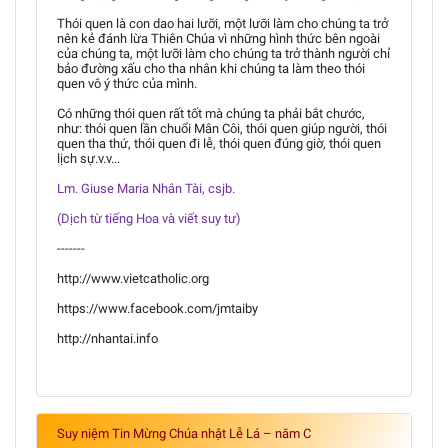
Thói quen là con dao hai lưỡi, một lưỡi làm cho chúng ta trở
nên kẻ đánh lừa Thiên Chúa vì những hình thức bên ngoài
của chúng ta, một lưỡi làm cho chúng ta trở thành người chỉ
bảo đường xấu cho tha nhân khi chúng ta làm theo thói
quen vô ý thức của mình.
Có những thói quen rất tốt mà chúng ta phải bắt chước,
như: thói quen lần chuổi Mân Côi, thói quen giúp người, thói
quen tha thứ, thói quen đi lễ, thói quen đúng giờ, thói quen
lịch sự.v.v...
Lm. Giuse Maria Nhân Tài, csjb.
(Dịch từ tiếng Hoa và viết suy tư)
-------
http://www.vietcatholic.org
https://www.facebook.com/jmtaiby
http://nhantai.info
Suy niệm Tin Mừng Chúa nhật Lễ Lá – năm C