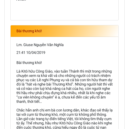
Bài thương khó!
Lm. Giuse Nguyễn Văn Nghĩa
21:41 10/04/2019
Bài thương khó!
Là Kitô hữu Công Giáo, vào tuần Thánh thì một trong những
chuyện xem ra khá vất vả cho những người có trách nhiệm
phục vụ các Lễ nghi Phụng vụ và cả bà con tín hữu tham dự
đó là “hát và nghe bài Thương Khó”. Những người hát thì vất
vả cở nào còn tuỳ khả năng ca hát của họ, còn người nghe
thì hầu như phải chịu đựng khá nhiều, nhất là khi nghe các
“ca viên không chuyên” ê a, chưa kể đến các yếu tố âm
thanh, thời tiết…
Chắc hẳn anh chị em bà con lương dân, khác đạo sẽ thấy lạ
tai với cụm từ thương khó, một cụm từ không phổ thông.
Lần giở các trang tự điển tiếng Việt, tôi không tìm thấy cụm
từ ấy. Thế nhưng, hầu như Kitô hữu Công Giáo nào khi nghe
đến cuộc thương khó, cũng hiểu ngay đó là cuộc tử nạn