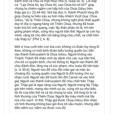
đánh đòn và chịu vả mặt nhục nhã (x. Isaia 50, 6). Lời đáp
ca: “Lạy Chúa tôi, lạy Chúa tôi, sao Chúa bỏ rơi tôi?” giúp
chúng ta chiêm ngắm cơn hấp hối của Chúa Giêsu trên
thập giá (Lc 23,44-45). Nơi bài đọc II, thánh Phaolô tông đồ
giúp chúng ta hiểu sâu xa hơn mầu nhiệm Vượt Qua: Chúa
Giêsu, “dù là Thiên Chúa, nhưng không nghĩ phải nhất quyết
duy trì địa vị ngang hàng với Thiên Chúa, nhưng đã hoàn
toàn trút bỏ vinh quang, mặc lấy thân phận nô lệ, trở nên
giống phàm nhân, sống như người trần thế. Người lại còn hạ
mình, vâng lời cho đến nỗi bằng lòng chịu chết, và chết trên
cây thập tự” (Phil 2, 6- 8).
Một vị Vua cưỡi trên con lừa con, không có đoàn tùy tùng đi
theo, không có một binh đoàn biểu tượng quyền lực tiến
vào thành Giêrusalem là Chúa Giêsu. Người không vào
Thành Thánh để nhận vinh dự dành cho các vua trần thế,
cho kẻ có quyền bính, cho kẻ thống trị; Người vào thành để
chịu đánh đòn, lăng mạ và xúc phạm, như Isaia đã tiên báo
(x. Is 50,6); Người vào để chịu đội mão gai và mặc áo
choàng đỏ, vương quyền của Người là đối tượng cho sự
nhạo cười; Người vào để bước lên đồi Canvê vai vác khổ
giá; Người vào thành Giêrusalem để chịu chết trên Thập
giá. Thập giá là ngai vàng của Người, Người mang lấy Thập
giá trên mình, mang vào mình sự ác, cùng với sự nhơ bẩn,
tội lỗi của trần thế và cả tội chúng ta nữa. Với lòng từ bi và
tình thương của Thiên Chúa, Người lấy máu mình mà tẩy
rửa cho sạch. Vì thế, Thập giá được Chúa Giêsu đón nhận
với tình thương không bao giờ đưa tới sầu muộn, nhưng dẫn
đến niềm vui, niềm vui được cứu độ.