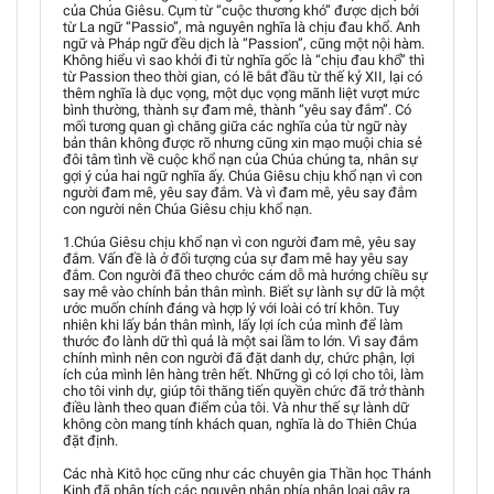
của Chúa Giêsu. Cụm từ “cuộc thương khó” được dịch bởi
từ La ngữ “Passio”, mà nguyên nghĩa là chịu đau khổ. Anh
ngữ và Pháp ngữ đều dịch là “Passion”, cũng một nội hàm.
Không hiểu vì sao khởi đi từ nghĩa gốc là “chịu đau khổ” thì
từ Passion theo thời gian, có lẽ bắt đầu từ thế kỷ XII, lại có
thêm nghĩa là dục vọng, một dục vọng mãnh liệt vượt mức
bình thường, thành sự đam mê, thành “yêu say đắm”. Có
mối tương quan gì chăng giữa các nghĩa của từ ngữ này
bản thân không được rõ nhưng cũng xin mạo muội chia sẻ
đôi tâm tình về cuộc khổ nạn của Chúa chúng ta, nhân sự
gợi ý của hai ngữ nghĩa ấy. Chúa Giêsu chịu khổ nạn vì con
người đam mê, yêu say đắm. Và vì đam mê, yêu say đắm
con người nên Chúa Giêsu chịu khổ nạn.
1.Chúa Giêsu chịu khổ nạn vì con người đam mê, yêu say
đắm. Vấn đề là ở đối tượng của sự đam mê hay yêu say
đắm. Con người đã theo chước cám dỗ mà hướng chiều sự
say mê vào chính bản thân mình. Biết sự lành sự dữ là một
ước muốn chính đáng và hợp lý với loài có trí khôn. Tuy
nhiên khi lấy bản thân mình, lấy lợi ích của mình để làm
thước đo lành dữ thì quả là một sai lầm to lớn. Vì say đắm
chính mình nên con người đã đặt danh dự, chức phận, lợi
ích của mình lên hàng trên hết. Những gì có lợi cho tôi, làm
cho tôi vinh dự, giúp tôi thăng tiến quyền chức đã trở thành
điều lành theo quan điểm của tôi. Và như thế sự lành dữ
không còn mang tính khách quan, nghĩa là do Thiên Chúa
đặt định.
Các nhà Kitô học cũng như các chuyên gia Thần học Thánh
Kinh đã phân tích các nguyên nhân phía nhân loại gây ra