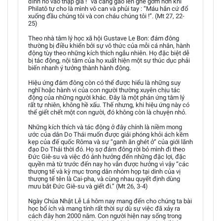
đinh nó vào thập giá !” và càng gào lên ghê gớm hơn khi
Philatô tự cho là mình vô can và phủi tay : “Máu hắn cứ đổ
xuống đầu chúng tôi và con cháu chúng tôi !”. (Mt 27, 22-
25)
Theo nhà tâm lý học xã hội Gustave Le Bon: đám đông
thường bị điều khiển bởi sự vô thức của mỗi cá nhân, hành
động tùy theo những kích thích ngẫu nhiên. Họ đặc biệt dễ
bị tác động, nội tâm của họ xuất hiện một sự thúc dục phải
biến nhanh ý tưởng thành hành động.
Hiệu ứng đám đông còn có thể được hiểu là những suy
nghĩ hoặc hành vi của con người thường xuyên chịu tác
động của những người khác. Đây là một phản ứng tâm lý
rất tự nhiên, không hề xấu. Thế nhưng, khi hiệu ứng này có
thể giết chết một con người, đó không còn là chuyện nhỏ.
Những kích thích và tác động ở đây chính là niềm mong
ước của dân Do Thái muốn được giải phóng khỏi ách kềm
kẹp của đế quốc Rôma và sự “ganh ăn ghét ở” của giới lãnh
đạo Do Thái thời đó. Họ sợ đám đông rời bỏ mình đi theo
Đức Giê-su và việc đó ảnh hưởng đến những đặc lợi, đặc
quyền mà từ trước đến nay họ vẫn được hưởng vì vậy “các
thượng tế và kỳ mục trong dân nhóm họp tại dinh của vị
thượng tế tên là Cai-pha, và cùng nhau quyết định dùng
mưu bắt Đức Giê-su và giết đi.” (Mt 26, 3-4)
Ngày Chúa Nhật Lễ Lá hôm nay mang đến cho chúng ta bài
học bổ ích và mang tính rất thời sự dù sự việc đã xảy ra
cách đây hơn 2000 năm. Con người hiện nay sống trong