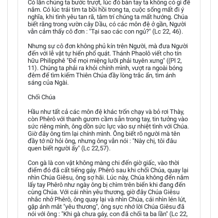
Có lần chúng ta bước trượt, lúc đó bàn tay ta không có gì để
nắm. Có lúc trái tim ta bồi hồi trong ta, cuộc sống mất đi ý
nghĩa, khi tình yêu tan rã, tâm trí chúng ta mất hướng. Chúa
biết rằng trong vườn cây Dầu, có các môn đệ ở gần, Người
vẫn cảm thấy cô đơn : "Tại sao các con ngủ?" (Lc 22, 46).
Nhưng sự cô đơn không phủ kín trên Người, mà đưa Người
đến với lễ vật tự hiến phổ quát. Thánh Phaolô viết cho tín
hữu Philipphê "Để mọi miệng lưỡi phải tuyên xưng" ((Pl 2,
11). Chúng ta phải ra khỏi chính mình, vượt ra ngoài bóng
đêm để tìm kiếm Thiên Chúa đầy lòng trắc ẩn, tìm ánh
sáng của Ngài.
Chối Chúa
Hầu như tất cả các môn đệ khác trốn chạy và bỏ rơi Thày,
còn Phêrô với thanh gươm cầm sẵn trong tay, tin tưởng vào
sức riêng mình, ông dồn sức lực vào sự nhiệt tình với Chúa.
Giờ đây ông tìm lại chính mình. Ông biết rõ người mà tên
đầy tớ nữ hỏi ông, nhưng ông vẫn nói : "Này chị, tôi đâu
quen biết người ấy" (Lc 22,57).
Con gà là con vật không màng chi đến giờ giấc, vào thời
điểm đó đã cất tiếng gáy. Phêrô sau khi chối Chúa, quay lại
nhìn Chúa Giêsu, ông sợ hãi. Lúc này, Chúa không đến nắm
lấy tay Phêrô như ngày ông bị chìm trên biển khi đang đến
cùng Chúa. Với cái nhìn yêu thương, giờ đây Chúa Giêsu
nhắc nhở Phêrô, ông quay lại và nhìn Chúa, cái nhìn lén lút,
gặp ánh mắt "yêu thương", ông sực nhớ lời Chúa Giêsu đã
nói với ông : "Khi gà chưa gáy, con đã chối ta ba lần" (Lc 22,