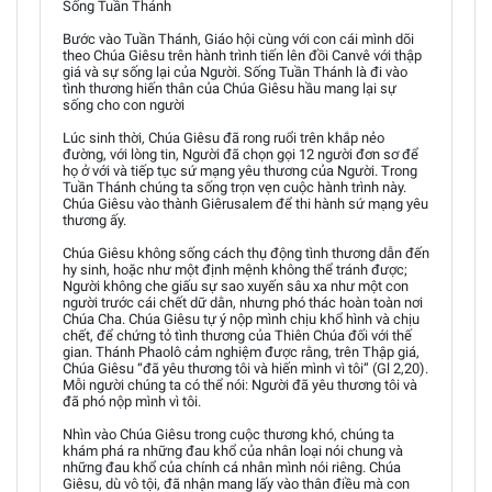
Sống Tuần Thánh
Bước vào Tuần Thánh, Giáo hội cùng với con cái mình dõi
theo Chúa Giêsu trên hành trình tiến lên đồi Canvê với thập
giá và sự sống lại của Người. Sống Tuần Thánh là đi vào
tình thương hiến thân của Chúa Giêsu hầu mang lại sự
sống cho con người
Lúc sinh thời, Chúa Giêsu đã rong ruổi trên khắp nẻo
đường, với lòng tin, Người đã chọn gọi 12 người đơn sơ để
họ ở với và tiếp tục sứ mạng yêu thương của Người. Trong
Tuần Thánh chúng ta sống trọn vẹn cuộc hành trình này.
Chúa Giêsu vào thành Giêrusalem để thi hành sứ mạng yêu
thương ấy.
Chúa Giêsu không sống cách thụ động tình thương dẫn đến
hy sinh, hoặc như một định mệnh không thể tránh được;
Người không che giấu sự sao xuyến sâu xa như một con
người trước cái chết dữ dằn, nhưng phó thác hoàn toàn nơi
Chúa Cha. Chúa Giêsu tự ý nộp mình chịu khổ hình và chịu
chết, để chứng tỏ tình thương của Thiên Chúa đối với thế
gian. Thánh Phaolô cảm nghiệm được rằng, trên Thập giá,
Chúa Giêsu “đã yêu thương tôi và hiến mình vì tôi” (Gl 2,20).
Mỗi người chúng ta có thể nói: Người đã yêu thương tôi và
đã phó nộp mình vì tôi.
Nhìn vào Chúa Giêsu trong cuộc thương khó, chúng ta
khám phá ra những đau khổ của nhân loại nói chung và
những đau khổ của chính cá nhân mình nói riêng. Chúa
Giêsu, dù vô tội, đã nhận mang lấy vào thân điều mà con