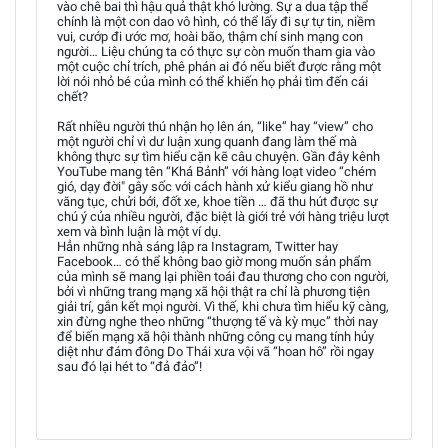
vào chê bai thì hậu quả thật khó lường. Sự a dua tập thể
chính là một con dao vô hình, có thể lấy đi sự tự tin, niềm
vui, cướp đi ước mơ, hoài bão, thậm chí sinh mạng con
người… Liệu chúng ta có thực sự còn muốn tham gia vào
một cuộc chỉ trích, phê phán ai đó nếu biết được rằng một
lời nói nhỏ bé của mình có thể khiến họ phải tìm đến cái
chết?
Rất nhiều người thú nhận họ lên án, “like” hay “view” cho
một người chỉ vì dư luận xung quanh đang làm thế mà
không thực sự tìm hiểu cặn kẽ câu chuyện. Gần đây kênh
YouTube mang tên “Khá Bảnh” với hàng loạt video “chém
gió, dạy đời" gây sốc với cách hành xử kiểu giang hồ như
văng tục, chửi bới, đốt xe, khoe tiền … đã thu hút được sự
chú ý của nhiều người, đặc biệt là giới trẻ với hàng triệu lượt
xem và bình luận là một ví dụ.
Hẳn những nhà sáng lập ra Instagram, Twitter hay
Facebook… có thể không bao giờ mong muốn sản phẩm
của mình sẽ mang lại phiền toái đau thương cho con người,
bởi vì những trang mạng xã hội thật ra chỉ là phương tiện
giải trí, gắn kết mọi người. Vì thế, khi chưa tìm hiểu kỹ càng,
xin đừng nghe theo những “thượng tế và kỳ mục” thời nay
để biến mạng xã hội thành những công cụ mang tính hủy
diệt như đám đông Do Thái xưa vội vã “hoan hô” rồi ngay
sau đó lại hét to “đả đảo”!