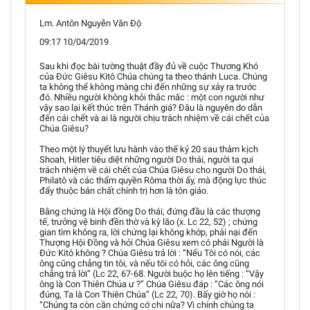
Lm. Antôn Nguyễn Văn Độ
09:17 10/04/2019
Sau khi đọc bài tường thuật đầy đủ về cuộc Thương Khó
của Đức Giêsu Kitô Chúa chúng ta theo thánh Luca. Chúng
ta không thể không màng chi đến những sự xảy ra trước
đó. Nhiều người không khỏi thắc mắc : một con người như
vậy sao lại kết thúc trên Thánh giá? Đâu là nguyên do dẫn
đến cái chết và ai là người chịu trách nhiệm về cái chết của
Chúa Giêsu?
Theo một lý thuyết lưu hành vào thế kỷ 20 sau thảm kịch
Shoah, Hitler tiêu diệt những người Do thái, người ta qui
trách nhiệm về cái chết của Chúa Giêsu cho người Do thái,
Philatô và các thẩm quyền Rôma thời ấy, mà động lực thúc
đẩy thuộc bản chất chính trị hơn là tôn giáo.
Bằng chứng là Hội đồng Do thái, đứng đầu là các thượng
tế, trưởng vệ binh đền thờ và kỳ lão (x. Lc 22, 52) ; chứng
gian tìm không ra, lời chứng lại không khớp, phải nại đến
Thượng Hội Đồng và hỏi Chúa Giêsu xem có phải Người là
Đức Kitô không ? Chúa Giêsu trả lời : “Nếu Tôi có nói, các
ông cũng chẳng tin tôi, và nếu tôi có hỏi, các ông cũng
chẳng trả lời” (Lc 22, 67-68. Người buộc họ lên tiếng : “Vậy
ông là Con Thiên Chúa ư ?” Chúa Giêsu đáp : “Các ông nói
đúng, Ta là Con Thiên Chúa” (Lc 22, 70). Bấy giờ họ nói :
“Chúng ta còn cần chứng cớ chi nữa? Vì chính chúng ta