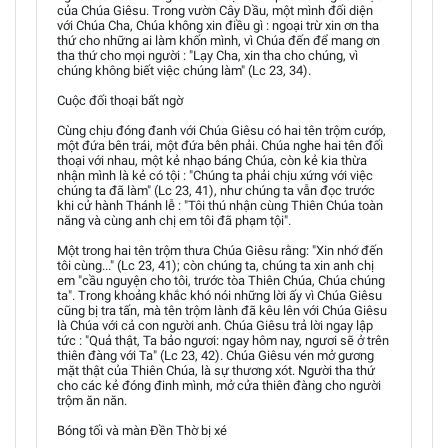
của Chúa Giêsu. Trong vườn Cây Dầu, một mình đối diện
với Chúa Cha, Chúa không xin điều gì : ngoại trừ xin ơn tha
thứ cho những ai làm khốn mình, vì Chúa đến để mang ơn
tha thứ cho mọi người : "Lạy Cha, xin tha cho chúng, vì
chúng không biết việc chúng làm" (Lc 23, 34).
Cuộc đối thoại bất ngờ
Cùng chịu đóng đanh với Chúa Giêsu có hai tên trộm cướp,
một đứa bên trái, một đứa bên phải. Chúa nghe hai tên đối
thoại với nhau, một kẻ nhạo báng Chúa, còn kẻ kia thừa
nhận mình là kẻ có tội : "Chúng ta phải chịu xứng với việc
chúng ta đã làm" (Lc 23, 41), như chúng ta vẫn đọc trước
khi cử hành Thánh lễ : "Tôi thú nhận cùng Thiên Chúa toàn
năng và cùng anh chị em tôi đã phạm tội".
Một trong hai tên trộm thưa Chúa Giêsu rằng: "Xin nhớ đến
tôi cùng..." (Lc 23, 41); còn chúng ta, chúng ta xin anh chị
em "cầu nguyện cho tôi, trước tòa Thiên Chúa, Chúa chúng
ta". Trong khoảng khắc khó nói những lời ấy vì Chúa Giêsu
cũng bị tra tấn, mà tên trộm lành đã kêu lên với Chúa Giêsu
là Chúa với cả con người anh. Chúa Giêsu trả lời ngay lập
tức : "Quả thật, Ta bảo ngươi: ngay hôm nay, ngươi sẽ ở trên
thiên đàng với Ta" (Lc 23, 42). Chúa Giêsu vén mở gương
mặt thật của Thiên Chúa, là sự thương xót. Người tha thứ
cho các kẻ đóng đinh mình, mở cửa thiên đàng cho người
trộm ăn năn.
Bóng tối và màn Đền Thờ bị xé