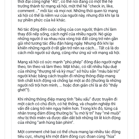
thời đại công nghệ “4G”, có thể nói đang có một thế hệ
trưởng thành từ mạng xã hội, một thế hệ “check in, like,
comment …” mỗi lúc và mọi nơi. Những thói quen từ mạng
xã hội có thể là niềm vui của người này, nhưng đôi khi lại là
sự phiền phức của kẻ khác.
Nó tác động đến cuộc sống của con người; thậm chí làm
thay đổi nếp sống, cách nghĩ của nhiều người. Nó giúp
những người ở xa nhau nửa vòng trái đất cũng trở nên gần
gũi nhờ tương tác đều đặn hàng ngày. Nhưng đôi khi lại
khiến những người ở rất gần trở nên xa cách…. Tất cả là do
cách mỗi người sử dụng, cũng như ứng xử với mạng xã hội.
Mạng xã hội có sức mạnh “phù phép” đông đảo người nghe
theo, tin theo và làm theo. Mặt khác, có rất nhiều hậu duệ
của những “thượng tế và kỳ mục” sở hữu sẵn “máu bài trừ”
người khác bằng cách truyền đi những thông điệp mang
tính chất kích động và chống lại một ai đó (thường là những
người nổi trội hơn mình, … hoặc đơn giản chỉ là ai đó “thấy
ghét”!).
Khi những thông điệp mang tính “bêu xấu” được truyền đi
một cách có chủ đích, có hệ thống, và chuyên nghiệp thì
vấn đề càng trở nên nguy hiểm hơn. Trong khi đó, từng cá
nhân trong đám đông thường bị “lu mờ lý trí” hay “mê muội”
như bị thôi miên và được dẫn dắt bởi những lời lẽ kích động
của những “anh hùng bàn phím”.
Một comment chê bai có thể chưa mang lại nhiều tác động
tiêu cực, nhưng khi một đám đông cực đoan cùng “hùa”