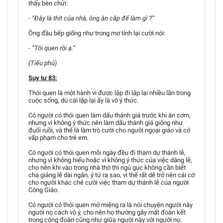
thấy bèn chửi:
- “Đây là thịt của nhà, ông ăn cắp để làm gì ?”
Ông đầu bếp giống như trong mơ tỉnh lại cười nói:
- “Tôi quen rồi ạ.”
(Tiếu phủ)
Suy tư 83:
Thói quen là một hành vi được lặp đi lặp lại nhiều lần trong
cuộc sống, dù cái lặp lại ấy là vô ý thức.
Có người có thói quen làm dấu thánh giá trước khi ăn cơm,
nhưng vì không ý thức nên làm dấu thánh giá giống như
đuổi ruồi, và thế là làm trò cười cho người ngoại giáo và cớ
vấp phạm cho trẻ em.
Có người có thói quen mỗi ngày đều đi tham dự thánh lễ,
nhưng vì không hiểu hoặc vì không ý thức của việc dâng lễ,
cho nên khi vào trong nhà thờ thì ngủ gục không cần biết
cha giảng lễ dài ngắn, ý tứ ra sao, vì thế rất dễ trở nên cái cớ
cho người khác chê cười việc tham dự thánh lễ của người
Công Giáo.
Có người có thói quen mở miệng ra là nói chuyện người này
người nọ cách vô ý, cho nên họ thường gây mất đoàn kết
trong cộng đoàn cũng như giữa người này với người nọ.