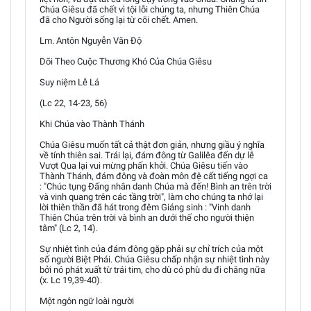
Chúa Giêsu đã chết vì tội lỗi chúng ta, nhưng Thiên Chúa
đã cho Người sống lại từ cõi chết. Amen.
Lm. Antôn Nguyễn Văn Độ
Dõi Theo Cuộc Thương Khó Của Chúa Giêsu
Suy niệm Lễ Lá
(Lc 22, 14-23, 56)
Khi Chúa vào Thành Thánh
Chúa Giêsu muốn tất cả thật đơn giản, nhưng giầu ý nghĩa
về tính thiên sai. Trái lại, đám đông từ Galilêa đến dự lễ
Vượt Qua lại vui mừng phấn khởi. Chúa Giêsu tiến vào
Thành Thánh, đám đông và đoàn môn đệ cất tiếng ngợi ca
: "Chúc tụng Đấng nhân danh Chúa mà đến! Bình an trên trời
và vinh quang trên các tầng trời", làm cho chúng ta nhớ lại
lời thiên thần đã hát trong đêm Giáng sinh : "Vinh danh
Thiên Chúa trên trời và bình an dưới thế cho người thiện
tâm" (Lc 2, 14).
Sự nhiệt tình của đám đông gặp phải sự chỉ trích của một
số người Biệt Phái. Chúa Giêsu chấp nhận sự nhiệt tình này
bởi nó phát xuất từ trái tim, cho dù có phù du đi chăng nữa
(x. Lc 19,39-40).
Một ngôn ngữ loài người