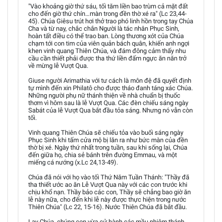
"Vào khoảng giờ thứ sáu, tối tăm liền bao trùm cả mặt đất
cho đến giờ thứ chín…màn trong đền thờ xé ra" (Lc 23,44-
45). Chúa Giêsu trút hơi thở trao phó linh hồn trong tay Chúa
Cha và từ nay, chắc chắn Người là tác nhân Phục Sinh,
hoàn tất điều có thể trao ban. Lòng thương xót của Chúa
chạm tới con tim của viên quản bách quân, khiến anh ngợi
khen vinh quang Thiên Chúa, và đám đông cảm thấy nhu
cầu cần thiết phải được tha thứ liền đấm ngực ăn năn trở
về mừng lễ Vượt Qua.
Giuse người Arimathia với tư cách là môn đệ đã quyết định
tự mình đến xin Philatô cho được tháo đanh táng xác Chúa.
Những người phụ nữ thánh thiện về nhà chuẩn bị thuốc
thơm vì hôm sau là lễ Vượt Qua. Các đèn chiếu sáng ngày
Sabát của lễ Vượt Qua bắt đầu tỏa sáng. Nhưng nó vẫn còn
tối.
Vinh quang Thiên Chúa sẽ chiếu tỏa vào buối sáng ngày
Phục Sinh khi tấm cửa mộ bị lăn ra như bức màn của đền
thờ bị xé. Ngày thứ nhất trong tuần, sau khi sống lại, Chúa
đến giữa họ, chia sẻ bánh trên đường Emmau, và một
miếng cá nướng (x.Lc 24,13-49).
Chúa đã nói với họ vào tối Thứ Năm Tuần Thánh: "Thầy đã
tha thiết ước ao ăn Lễ Vượt Qua này với các con trước khi
chịu khổ nạn. Thầy bảo các con, Thầy sẽ chẳng bao giờ ăn
lễ này nữa, cho đến khi lễ này được thực hiện trong nước
Thiên Chúa" (Lc 22, 15-16). Nước Thiên Chúa đã bắt đầu.
Lạy Chúa, chúng con vừa cử hành các mầu nhiệm thánh,