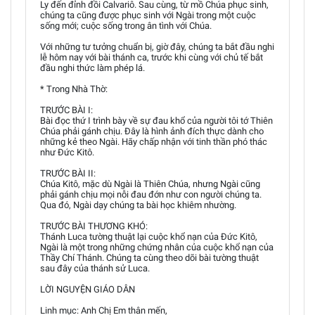
Ly đến đỉnh đồi Calvariô. Sau cùng, từ mồ Chúa phục sinh,
chúng ta cũng được phục sinh với Ngài trong một cuộc
sống mới; cuộc sống trong ân tình với Chúa.
Với những tư tưởng chuẩn bị, giờ đây, chúng ta bắt đầu nghi
lễ hôm nay với bài thánh ca, trước khi cùng với chủ tế bắt
đầu nghi thức làm phép lá.
* Trong Nhà Thờ:
TRƯỚC BÀI I:
Bài đọc thứ I trình bày về sự đau khổ của người tôi tớ Thiên
Chúa phải gánh chịu. Đây là hình ảnh đích thực dành cho
những kẻ theo Ngài. Hãy chấp nhận với tinh thần phó thác
như Đức Kitô.
TRƯỚC BÀI II:
Chúa Kitô, mặc dù Ngài là Thiên Chúa, nhưng Ngài cũng
phải gánh chịu mọi nỗi đau đớn như con người chúng ta.
Qua đó, Ngài dạy chúng ta bài học khiêm nhường.
TRƯỚC BÀI THƯƠNG KHÓ:
Thánh Luca tường thuật lại cuộc khổ nạn của Đức Kitô,
Ngài là một trong những chứng nhân của cuộc khổ nạn của
Thầy Chí Thánh. Chúng ta cùng theo dõi bài tường thuật
sau đây của thánh sử Luca.
LỜI NGUYỆN GIÁO DÂN
Linh mục: Anh Chị Em thân mến,