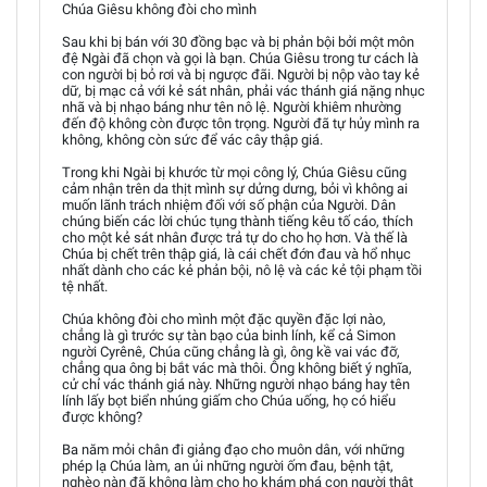
Chúa Giêsu không đòi cho mình
Sau khi bị bán với 30 đồng bạc và bị phản bội bởi một môn
đệ Ngài đã chọn và gọi là bạn. Chúa Giêsu trong tư cách là
con người bị bỏ rơi và bị ngược đãi. Người bị nộp vào tay kẻ
dữ, bị mạc cả với kẻ sát nhân, phải vác thánh giá nặng nhục
nhã và bị nhạo báng như tên nô lệ. Người khiêm nhường
đến độ không còn được tôn trọng. Người đã tự hủy mình ra
không, không còn sức để vác cây thập giá.
Trong khi Ngài bị khước từ mọi công lý, Chúa Giêsu cũng
cảm nhận trên da thịt mình sự dửng dưng, bỏi vì không ai
muốn lãnh trách nhiệm đối với số phận của Người. Dân
chúng biến các lời chúc tụng thành tiếng kêu tố cáo, thích
cho một kẻ sát nhân được trả tự do cho họ hơn. Và thế là
Chúa bị chết trên thập giá, là cái chết đớn đau và hổ nhục
nhất dành cho các kẻ phản bội, nô lệ và các kẻ tội phạm tồi
tệ nhất.
Chúa không đòi cho mình một đặc quyền đặc lợi nào,
chẳng là gì trước sự tàn bạo của binh lính, kể cả Simon
người Cyrênê, Chúa cũng chẳng là gì, ông kề vai vác đỡ,
chẳng qua ông bị bắt vác mà thôi. Ông không biết ý nghĩa,
cử chỉ vác thánh giá này. Những người nhạo báng hay tên
lính lấy bọt biển nhúng giấm cho Chúa uống, họ có hiểu
được không?
Ba năm mỏi chân đi giảng đạo cho muôn dân, với những
phép lạ Chúa làm, an ủi những người ốm đau, bệnh tật,
nghèo nàn đã không làm cho họ khám phá con người thật