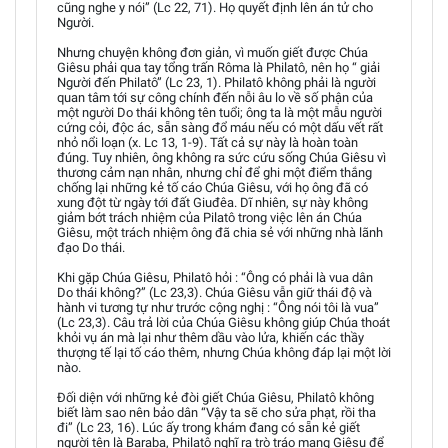
cũng nghe y nói” (Lc 22, 71). Họ quyết định lên án tử cho
Người.
Nhưng chuyện không đơn giản, vì muốn giết được Chúa
Giêsu phải qua tay tổng trấn Rôma là Philatô, nên họ “ giải
Người đến Philatô” (Lc 23, 1). Philatô không phải là người
quan tâm tới sự công chính đến nỗi âu lo về số phận của
một người Do thái không tên tuổi; ông ta là một mẫu người
cứng cỏi, độc ác, sẵn sàng đổ máu nếu có một dấu vết rất
nhỏ nổi loạn (x. Lc 13, 1-9). Tất cả sự này là hoàn toàn
đúng. Tuy nhiên, ông không ra sức cứu sống Chúa Giêsu vì
thương cảm nạn nhân, nhưng chỉ để ghi một điểm thắng
chống lại những kẻ tố cáo Chúa Giêsu, với họ ông đã có
xung đột từ ngày tới đất Giuđêa. Dĩ nhiên, sự này không
giảm bớt trách nhiệm của Pilatô trong việc lên án Chúa
Giêsu, một trách nhiệm ông đã chia sẻ với những nhà lãnh
đạo Do thái.
Khi gặp Chúa Giêsu, Philatô hỏi : “Ông có phải là vua dân
Do thái không?” (Lc 23,3). Chúa Giêsu vẫn giữ thái độ và
hành vi tương tự như trước cộng nghị : “Ông nói tôi là vua”
(Lc 23,3). Câu trả lời của Chúa Giêsu không giúp Chúa thoát
khỏi vụ án mà lại như thêm dầu vào lửa, khiến các thầy
thượng tế lại tố cáo thêm, nhưng Chúa không đáp lại một lời
nào.
Đối diện với những kẻ đòi giết Chúa Giêsu, Philatô không
biết làm sao nên bảo dân “Vậy ta sẽ cho sửa phạt, rồi tha
đi” (Lc 23, 16). Lúc ấy trong khám đang có sẵn kẻ giết
người tên là Baraba, Philatô nghĩ ra trò tráo mạng Giêsu để