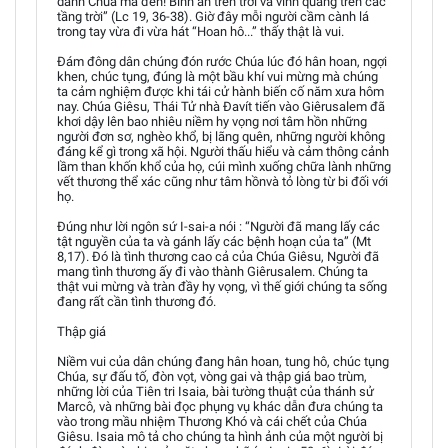
danh Chúa mà đến! Bình an trên trời và vinh quang trên các
tầng trời” (Lc 19, 36-38). Giờ đây mỗi người cầm cành lá
trong tay vừa đi vừa hát “Hoan hô...” thấy thật là vui.
Đám đông dân chúng đón rước Chúa lúc đó hân hoan, ngợi
khen, chúc tụng, đúng là một bầu khí vui mừng mà chúng
ta cảm nghiệm được khi tái cử hành biến cố năm xưa hôm
nay. Chúa Giêsu, Thái Tử nhà Đavít tiến vào Giêrusalem đã
khơi dậy lên bao nhiêu niềm hy vọng nơi tâm hồn những
người đơn sơ, nghèo khổ, bị lãng quên, những người không
đáng kể gì trong xã hội. Người thấu hiểu và cảm thông cảnh
lầm than khốn khổ của họ, cúi mình xuống chữa lành những
vết thương thể xác cũng như tâm hồnvà tỏ lòng từ bi đối với
họ.
Đúng như lời ngôn sứ I-sai-a nói : “Người đã mang lấy các
tật nguyền của ta và gánh lấy các bệnh hoạn của ta” (Mt
8,17). Đó là tình thương cao cả của Chúa Giêsu, Người đã
mang tình thương ấy đi vào thành Giêrusalem. Chúng ta
thật vui mừng và tràn đầy hy vọng, vì thế giới chúng ta sống
đang rất cần tình thương đó.
Thập giá
Niềm vui của dân chúng đang hân hoan, tung hô, chúc tụng
Chúa, sự đấu tố, đòn vọt, vòng gai và thập giá bao trùm,
những lời của Tiên tri Isaia, bài tường thuật của thánh sử
Marcô, và những bài đọc phụng vụ khác dẫn đưa chúng ta
vào trong mầu nhiệm Thương Khó và cái chết của Chúa
Giêsu. Isaia mô tả cho chúng ta hình ảnh của một người bị