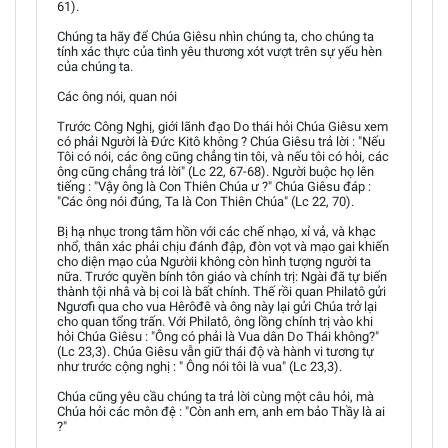
61).
Chúng ta hãy để Chúa Giêsu nhìn chúng ta, cho chúng ta
tính xác thực của tình yêu thương xót vượt trên sự yếu hèn
của chúng ta.
Các ông nói, quan nói
Trước Công Nghị, giới lãnh đạo Do thái hỏi Chúa Giêsu xem
có phải Người là Đức Kitô không ? Chúa Giêsu trả lời : "Nếu
Tôi có nói, các ông cũng chẳng tin tôi, và nếu tôi có hỏi, các
ông cũng chẳng trả lời" (Lc 22, 67-68). Người buộc họ lên
tiếng : "Vậy ông là Con Thiên Chúa ư ?" Chúa Giêsu đáp :
"Các ông nói đúng, Ta là Con Thiên Chúa" (Lc 22, 70).
Bị hạ nhục trong tâm hồn với các chế nhạo, xỉ vả, và khạc
nhổ, thân xác phải chịu đánh đập, đòn vọt và mạo gai khiến
cho diện mạo của Ngườii không còn hình tượng người ta
nữa. Trước quyền bính tôn giáo và chính trị: Ngài đã tự biến
thành tội nhâ và bị coi là bất chính. Thế rồi quan Philatô gửi
Ngươfi qua cho vua Hêrôđê và ông này lại gửi Chúa trở lại
cho quan tổng trấn. Với Philatô, ông lồng chính trị vào khi
hỏi Chúa Giêsu : "Ông có phải là Vua dân Do Thái không?"
(Lc 23,3). Chúa Giêsu vẫn giữ thái độ và hành vi tương tự
như trước cộng nghị : " Ông nói tôi là vua" (Lc 23,3).
Chúa cũng yêu cầu chúng ta trả lời cùng một câu hỏi, mà
Chúa hỏi các môn đệ : "Còn anh em, anh em bảo Thầy là ai
?"