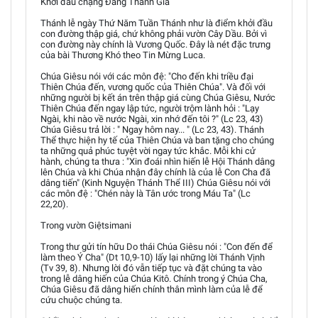
Khởi đầu chặng Đàng Thánh Giá
Thánh lễ ngày Thứ Năm Tuần Thánh như là điểm khởi đầu
con đường thập giá, chứ không phải vườn Cây Dầu. Bởi vì
con đường này chính là Vương Quốc. Đây là nét đặc trưng
của bài Thương Khó theo Tin Mừng Luca.
Chúa Giêsu nói với các môn đệ: "Cho đến khi triều đại
Thiên Chúa đến, vương quốc của Thiên Chúa". Và đối với
những người bị kết án trên thập giá cùng Chúa Giêsu, Nước
Thiên Chúa đến ngay lập tức, người trộm lành hỏi : "Lạy
Ngài, khi nào về nước Ngài, xin nhớ đến tôi ?" (Lc 23, 43)
Chúa Giêsu trả lời : " Ngay hôm nay... " (Lc 23, 43). Thánh
Thể thực hiện hy tế của Thiên Chúa và ban tặng cho chúng
ta những quả phúc tuyệt vời ngay tức khắc. Mỗi khi cử
hành, chúng ta thưa : "Xin đoái nhìn hiến lễ Hội Thánh dâng
lên Chúa và khi Chúa nhận đây chính là của lễ Con Cha đã
dâng tiến" (Kinh Nguyện Thánh Thể III) Chúa Giêsu nói với
các môn đệ : "Chén này là Tân ước trong Máu Ta" (Lc
22,20).
Trong vườn Giệtsimani
Trong thư gửi tín hữu Do thái Chúa Giêsu nói : "Con đến để
làm theo Ý Cha" (Dt 10,9-10) lấy lại những lời Thánh Vịnh
(Tv 39, 8). Nhưng lời đó vẫn tiếp tục và đặt chúng ta vào
trong lễ dâng hiến của Chúa Kitô. Chính trong ý Chúa Cha,
Chúa Giêsu đã dâng hiến chính thân mình làm của lễ để
cứu chuộc chúng ta.