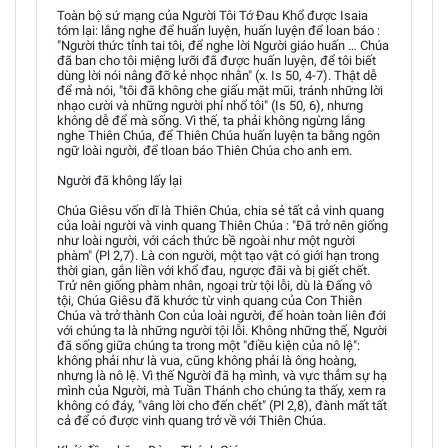
Toàn bộ sứ mạng của Người Tôi Tớ Đau Khổ được Isaia
tóm lại: lắng nghe để huấn luyện, huấn luyện để loan báo :
"Người thức tỉnh tai tôi, để nghe lời Người giáo huấn … Chúa
đã ban cho tôi miệng lưỡi đã được huấn luyện, để tôi biết
dùng lời nói nâng đỡ kẻ nhọc nhằn" (x. Is 50, 4-7). Thật dễ
để mà nói, "tôi đã không che giấu mặt mũi, tránh những lời
nhạo cười và những người phỉ nhổ tôi" (Is 50, 6), nhưng
không dễ để mà sống. Vì thế, ta phải không ngừng lắng
nghe Thiên Chúa, để Thiên Chúa huấn luyện ta bằng ngôn
ngữ loài người, để tloan báo Thiên Chúa cho anh em.
Người đã không lấy lại
Chúa Giêsu vốn dĩ là Thiên Chúa, chia sẻ tất cả vinh quang
của loài người và vinh quang Thiên Chúa : "Đã trở nên giống
như loài người, với cách thức bề ngoài như một người
phàm" (Pl 2,7). Là con người, một tạo vật có giới hạn trong
thời gian, gắn liền với khổ đau, ngược đãi và bị giết chết.
Trử nên giống phàm nhân, ngoại trừ tội lỗi, dù là Đấng vô
tội, Chúa Giêsu đã khước từ vinh quang của Con Thiên
Chúa và trở thành Con của loài người, để hoàn toàn liên đới
với chúng ta là những người tội lỗi. Không những thế, Người
đã sống giữa chúng ta trong một "điều kiện của nô lệ":
không phải như là vua, cũng không phải là ông hoàng,
nhưng là nô lệ. Vì thế Người đã hạ mình, và vực thẳm sự hạ
mình của Người, mà Tuần Thánh cho chúng ta thấy, xem ra
không có đáy, "vâng lời cho đến chết" (Pl 2,8), đành mất tất
cả để có được vinh quang trở về với Thiên Chúa.