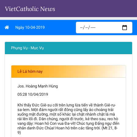
VietCatholic News
Ngày 10-04-2019
Phụng Vụ - Mục Vụ
Lễ Lá hôm nay
Jos. Hoàng Mạnh Hùng
05:28 10/04/2019
Khi thấy Đức Giê-su cỡi trên lưng lừa tiến về thành Giê-ru-
sa-lem. Một đám người rất đông cũng lấy áo choàng trải
xuống mặt đường, một số khác lại chặt nhành chặt lá mà
rải lên lối đi. Dân chúng, người đi trước, kẻ theo sau, reo hò
vang dậy: Hoan hô Con vua Đa-vít! Chúc tụng Đấng ngự đến
nhân danh Đức Chúa! Hoan hô trên các tầng trời. (Mt 21, 8-
9)