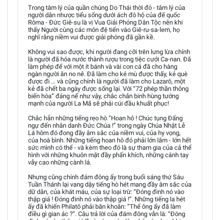
Trong tâm lý của quần chúng Do Thái thời đó - tâm lý của
người dân nhược tiểu sống dưới ách đô hộ của đế quốc
Rôma - Đức Giê-su là vị Vua Giải Phóng Dân Tộc nên khi
thấy Người cùng các môn đệ tiến vào Giê-ru-sa-lem, họ
nghĩ rằng niềm vui được giải phóng đã gần kề.
Không vui sao được, khi người đang cỡi trên lưng lừa chính
là người đã hóa nước thành rượu trong tiệc cưới Ca-nan. Đã
làm phép để với một ít bánh và vài con cá đã cho hàng
ngàn người ăn no nê. Đã làm cho kẻ mù được thấy, kẻ què
được đi … và cũng chính là người đã làm cho Lazarô, một
kẻ đã chết ba ngày được sống lại. Với “72 phép thần thông
biến hóa” đáng nể như vậy, chắc chắn binh hùng tướng
mạnh của người La Mã sẽ phải cúi đầu khuất phục!
Chắc hẳn những tiếng reo hò “Hoan hô ! Chúc tụng Đấng
ngự đến nhân danh Đức Chúa !” trong ngày Chúa Nhật Lễ
Lá hôm đó đong đầy âm sắc của niềm vui, của hy vọng,
của hoà bình. Những tiếng hoan hô đó phải lớn lắm - lớn hết
sức mình có thể - và kèm theo đó là sự tham gia của cả thể
hình với những khuôn mặt đầy phấn khích, những cánh tay
vẫy cao những cành lá.
Nhưng cũng chính đám đông ấy trong buổi sáng thứ Sáu
Tuần Thánh lại vang dậy tiếng hò hét mang đầy âm sắc của
dữ dằn, của khát máu, của sự loại trừ: “Đóng đinh nó vào
thập giá ! Đóng đinh nó vào thập giá !”. Những tiếng la hét
ấy đã khiến Philatô phải băn khoăn: “Thế ông ấy đã làm
điều gì gian ác ?”. Câu trả lời của đám đông vẫn là: “Đóng