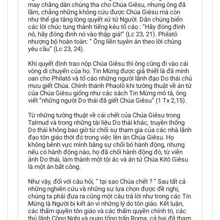
may chăng dân chúng tha cho Chúa Giêsu, nhưng ông đã
lầm, chẳng những không cứu được Chúa Giêsu mà còn
như thể gia tăng lòng quyết xử tử Người. Dân chúng biến
các lời chúc tụng thành tiếng kêu tố cáo : “Hãy đóng đinh
nó, hãy đóng đinh nó vào thập giá!” (Lc 23, 21). Philatô
nhượng bộ hoàn toàn: “ Ông liền tuyên án theo lời chúng
yêu cầu” (Lc 23, 24).
Khi quyết định trao nộp Chúa Giêsu thì ông cũng đi vào cái
vòng di chuyển của họ. Tin Mừng được giả thiết là đã minh
oan cho Philatô và tố cáo những người lãnh đạo Do thái chủ
mưu giết Chúa. Chính thánh Phaolô khi tường thuật về án tử
của Chúa Giêsu giống như các sách Tin Mừng mô tả, ông
viết “những người Do thái đã giết Chúa Giêsu” (1 Tx 2,15).
Từ những tường thuật về cái chết của Chúa Giêsu trong
Talmud và trong những tài liệu Do thái khác, truyền thống
Do thái không bao giờ từ chối sự tham gia của các nhà lãnh
đạo tôn giáo thời đó trong việc lên án Chúa Giêsu. Họ
không bênh vực mình bằng sự chối bỏ hành động, nhưng
nếu có hành động nào, họ đã chối hành động đó, từ viễn
ảnh Do thái, làm thành một tội ác và án tử Chúa Kitô Giêsu
là một án bất công.
Như vậy, đối với câu hỏi, “ tại sao Chúa chết ? ” Sau tất cả
những nghiên cứu và những sự lựa chọn được đề nghị,
chúng ta phải đưa ra cũng một câu trả lời như trong các Tin
Mừng là Người bị kết án vì những lý do tôn giáo. Kết luận,
các thẩm quyền tôn giáo và các thẩm quyền chính trị, các
thủ lãnh Công Nghị và quan tổng trấn Roma, cả hai đã tham