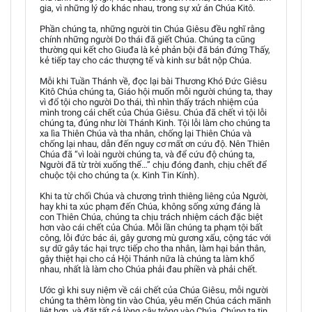
gia, vì những lý do khác nhau, trong sự xử án Chúa Kitô.
Phần chúng ta, những người tin Chúa Giêsu đều nghĩ rằng
chính những người Do thái đã giết Chúa. Chúng ta cũng
thường qui kết cho Giuđa là kẻ phản bội đã bán đứng Thấy,
kẻ tiếp tay cho các thượng tế và kinh sư bắt nộp Chúa.
Mỗi khi Tuần Thánh về, đọc lại bài Thương Khó Đức Giêsu
Kitô Chúa chúng ta, Giáo hội muốn mỗi người chúng ta, thay
vì đổ tội cho người Do thái, thì nhìn thấy trách nhiệm của
mình trong cái chết của Chúa Giêsu. Chúa đã chết vì tội lỗi
chúng ta, đúng như lời Thánh Kinh. Tội lỗi làm cho chúng ta
xa lìa Thiên Chúa và tha nhân, chống lại Thiên Chúa và
chống lại nhau, dẫn đến nguy cơ mất ơn cứu độ. Nên Thiên
Chúa đã “vì loài người chúng ta, và để cứu độ chúng ta,
Người đã từ trời xuống thế…” chịu đóng đanh, chịu chết để
chuộc tội cho chúng ta (x. Kinh Tin Kính).
Khi ta từ chối Chúa và chương trình thiêng liêng của Người,
hay khi ta xúc phạm đến Chúa, không sống xứng đáng là
con Thiên Chúa, chúng ta chịu trách nhiệm cách đặc biệt
hơn vào cái chết của Chúa. Mỗi lần chúng ta phạm tội bất
công, lỗi đức bác ái, gây gương mù gương xấu, cộng tác với
sự dữ gây tác hại trực tiếp cho tha nhân, làm hại bản thân,
gây thiệt hại cho cả Hội Thánh nữa là chúng ta làm khổ
nhau, nhất là làm cho Chúa phải đau phiền và phải chết.
Ước gì khi suy niệm về cái chết của Chúa Giêsu, mỗi người
chúng ta thêm lòng tin vào Chúa, yêu mến Chúa cách mãnh
liệt hơn, và đặt tất cả lòng cậy trông vào Chúa. Chúng ta tin