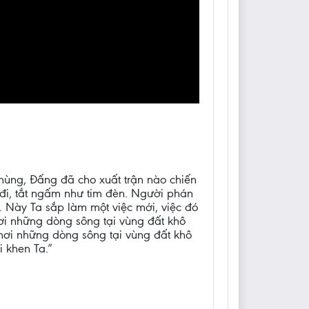
hùng, Đấng đã cho xuất trận nào chiến
 đi, tắt ngấm như tim đèn. Người phán
 Này Ta sắp làm một việc mới, việc đó
ơi những dòng sông tại vùng đất khô
khơi những dòng sông tại vùng đất khô
i khen Ta.”