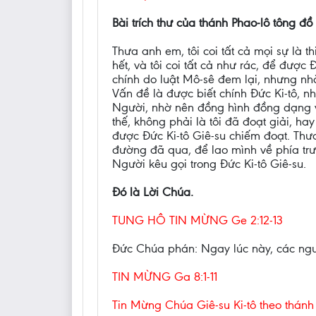
Bài trích thư của thánh Phao-lô tông đồ 
Thưa anh em, tôi coi tất cả mọi sự là th
hết, và tôi coi tất cả như rác, để đượ
chính do luật Mô-sê đem lại, nhưng nhờ
Vấn đề là được biết chính Đức Ki-tô, 
Người, nhờ nên đồng hình đồng dạng vớ
thế, không phải là tôi đã đoạt giải, h
được Đức Ki-tô Giê-su chiếm đoạt. Thưa
đường đã qua, để lao mình về phía trư
Người kêu gọi trong Đức Ki-tô Giê-su.
Đó là Lời Chúa.
TUNG HÔ TIN MỪNG Ge 2:12-13
Đức Chúa phán: Ngay lúc này, các ngươi
TIN MỪNG Ga 8:1-11
Tin Mừng Chúa Giê-su Ki-tô theo thánh