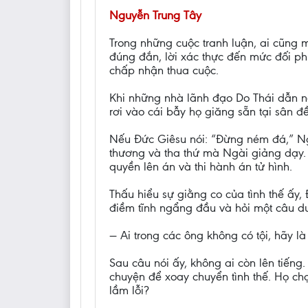
Nguyễn Trung Tây
Trong những cuộc tranh luận, ai cũng 
đúng đắn, lời xác thực đến mức đối ph
chấp nhận thua cuộc.
Khi những nhà lãnh đạo Do Thái dẫn ng
rơi vào cái bẫy họ giăng sẵn tại sân đ
Nếu Đức Giêsu nói: “Đừng ném đá,” Ng
thương và tha thứ mà Ngài giảng dạy.
quyền lên án và thi hành án tử hình.
Thấu hiểu sự giằng co của tình thế ấy,
điềm tĩnh ngẩng đầu và hỏi một câu du
— Ai trong các ông không có tội, hãy là
Sau câu nói ấy, không ai còn lên tiến
chuyện để xoay chuyển tình thế. Họ chọ
lầm lỗi?