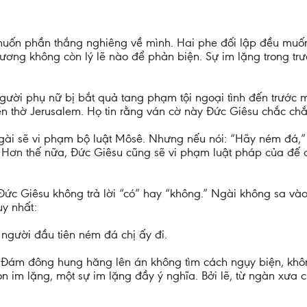
muốn phần thắng nghiêng về mình. Hai phe đối lập đều muốn m
ương không còn lý lẽ nào để phản biện. Sự im lặng trong tr
ười phụ nữ bị bắt quả tang phạm tội ngoại tình đến trước 
ền thờ Jerusalem. Họ tin rằng ván cờ này Đức Giêsu chắc chắ
ài sẽ vi phạm bộ luật Môsê. Nhưng nếu nói: “Hãy ném đá,” 
 Hơn thế nữa, Đức Giêsu cũng sẽ vi phạm luật pháp của đế
 Đức Giêsu không trả lời “có” hay “không.” Ngài không sa và
y nhất:
 người đầu tiên ném đá chị ấy đi.
g. Đám đông hung hăng lên án không tìm cách ngụy biện, kh
n im lặng, một sự im lặng đầy ý nghĩa. Bởi lẽ, từ ngàn xưa 