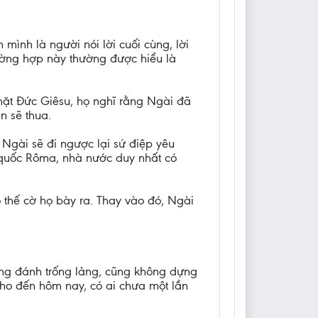
ình là người nói lời cuối cùng, lời
ường hợp này thường được hiểu là
mặt Đức Giêsu, họ nghĩ rằng Ngài đã
n sẽ thua.
Ngài sẽ đi ngược lại sứ điệp yêu
 quốc Rôma, nhà nước duy nhất có
o thế cờ họ bày ra. Thay vào đó, Ngài
ông đánh trống lảng, cũng không dựng
cho đến hôm nay, có ai chưa một lần