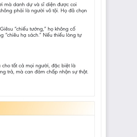
ơi mà danh dự và sĩ diện được coi
hông phải là người vô tội. Họ đã chọn
 Giêsu “chiếu tướng,” họ không cố
 “chiêu hạ sách.” Nếu thiếu lòng tự
cho tất cả mọi người, đặc biệt là
hống trả, mà can đảm chấp nhận sự thật.