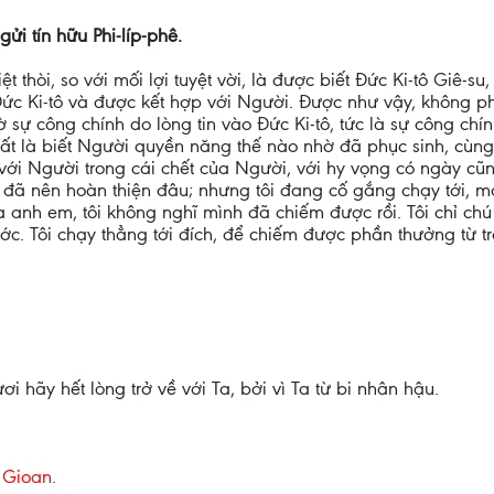
gửi tín hữu Phi-líp-phê.
iệt thòi, so với mối lợi tuyệt vời, là được biết Đức Ki-tô Giê-s
c Đức Ki-tô và được kết hợp với Người. Được như vậy, không p
 sự công chính do lòng tin vào Đức Ki-tô, tức là sự công chín
nhất là biết Người quyền năng thế nào nhờ đã phục sinh, c
i Người trong cái chết của Người, với hy vọng có ngày cũng 
ay đã nên hoàn thiện đâu; nhưng tôi đang cố gắng chạy tới, m
 anh em, tôi không nghĩ mình đã chiếm được rồi. Tôi chỉ chú
ớc. Tôi chạy thẳng tới đích, để chiếm được phần thưởng từ 
 hãy hết lòng trở về với Ta, bởi vì Ta từ bi nhân hậu.
 Gioan.