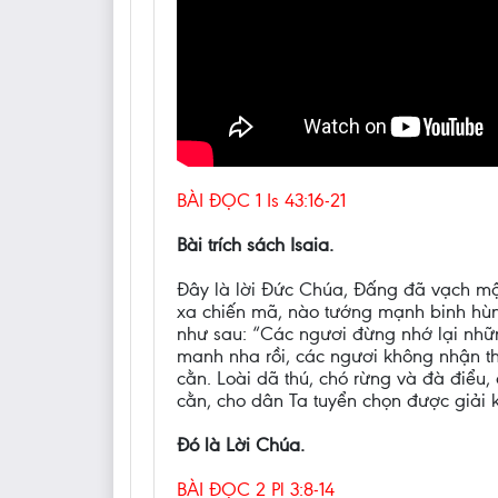
BÀI ĐỌC 1 Is 43:16-21
Bài trích sách Isaia.
Đây là lời Đức Chúa, Đấng đã vạch một
xa chiến mã, nào tướng mạnh binh hùng
như sau: “Các ngươi đừng nhớ lại nhữ
manh nha rồi, các ngươi không nhận t
cằn. Loài dã thú, chó rừng và đà điểu,
cằn, cho dân Ta tuyển chọn được giải k
Đó là Lời Chúa.
BÀI ĐỌC 2 Pl 3:8-14