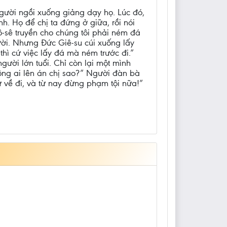
Người ngồi xuống giảng dạy họ. Lúc đó,
h. Họ để chị ta đứng ở giữa, rồi nói
ô-sê truyền cho chúng tôi phải ném đá
ời. Nhưng Đức Giê-su cúi xuống lấy
 thì cứ việc lấy đá mà ném trước đi.”
người lớn tuổi. Chỉ còn lại một mình
ông ai lên án chị sao?” Người đàn bà
cứ về đi, và từ nay đừng phạm tội nữa!”