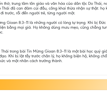
n thờ, trung tâm tôn giáo và văn hóa của dân tộc Do Thái, n
 Thái đã can đảm cúi đầu, công khai thừa nhận sự thật: họ k
 đi trước, rồi đến người trẻ, từng người một.
ng Gioan 8:3–11 là những người có lòng tự trọng. Khi bị Đức
 diện bằng mọi giá. Họ không dùng mưu mẹo, cũng chẳng tung
c.
Thái trong bài Tin Mừng Gioan 8:3–11 là một bài học quý giá 
o. Khi bị lật tẩy trước chân lý, họ không biện hộ, không c
thức và một nhân cách trưởng thành.