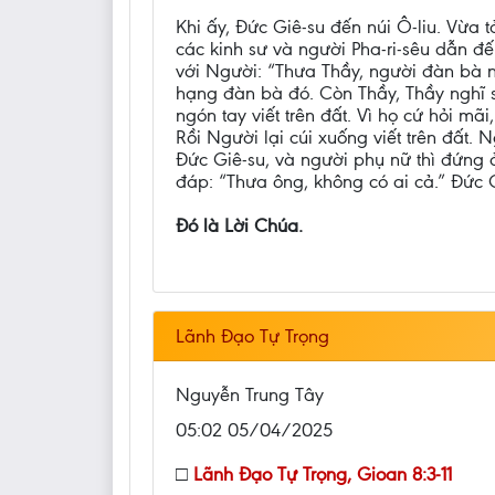
Khi ấy, Đức Giê-su đến núi Ô-liu. Vừa
các kinh sư và người Pha-ri-sêu dẫn đế
với Người: “Thưa Thầy, người đàn bà n
hạng đàn bà đó. Còn Thầy, Thầy nghĩ 
ngón tay viết trên đất. Vì họ cứ hỏi mã
Rồi Người lại cúi xuống viết trên đất. 
Đức Giê-su, và người phụ nữ thì đứng 
đáp: “Thưa ông, không có ai cả.” Đức Gi
Đó là Lời Chúa.
Lãnh Đạo Tự Trọng
Nguyễn Trung Tây
05:02 05/04/2025
□
Lãnh Đạo Tự Trọng, Gioan 8:3-11