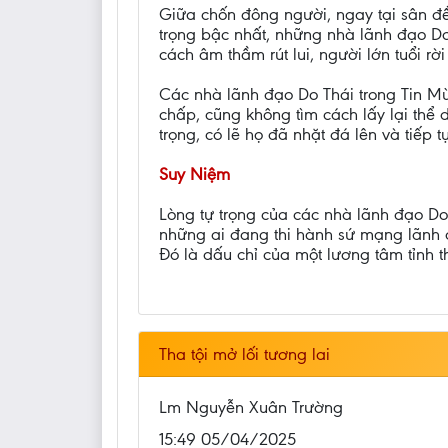
Giữa chốn đông người, ngay tại sân đề
trọng bậc nhất, những nhà lãnh đạo Do
cách âm thầm rút lui, người lớn tuổi rời
Các nhà lãnh đạo Do Thái trong Tin Mừ
chấp, cũng không tìm cách lấy lại thể
trọng, có lẽ họ đã nhặt đá lên và tiếp tụ
Suy Niệm
Lòng tự trọng của các nhà lãnh đạo Do 
những ai đang thi hành sứ mạng lãnh đạ
Đó là dấu chỉ của một lương tâm tỉnh 
Tha tội mở lối tương lai
Lm Nguyễn Xuân Trường
15:49 05/04/2025