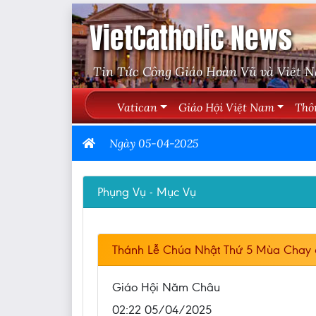
VietCatholic News
Tin Tức Công Giáo Hoàn Vũ và Việt 
Vatican
Giáo Hội Việt Nam
Thô
Ngày 05-04-2025
Phụng Vụ - Mục Vụ
Thánh Lễ Chúa Nhật Thứ 5 Mùa Chay 
Giáo Hội Năm Châu
02:22 05/04/2025