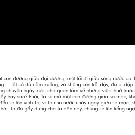
 con đường giữa đại dương, một lối đi giữa sóng nước oai 
: – tất cả đã nằm xuống, và không còn trỗi dậy, đã bị dập
ng chuyện ngày xưa, chớ quan tâm về những việc thuở trước.
hấy hay sao? Phải, Ta sẽ mở một con đường giữa sa mạc, kh
 đều sẽ tôn vinh Ta; vì Ta cho nước chảy ngay giữa sa mạc, 
hát. Ta đã gầy dựng cho Ta dân này, chúng sẽ lên tiếng ngợ