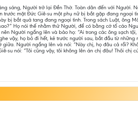
 tảng sáng, Người trở lại Đền Thờ. Toàn dân đến với Người. 
n trước mặt Đức Giê-su một phụ nữ bị bắt gặp đang ngoại tìn
ày bị bắt quả tang đang ngoại tình. Trong sách Luật, ông M
sao?” Họ nói thế nhằm thử Người, để có bằng cớ tố cáo Ngư
i, nên Người ngẩng lên và bảo họ: “Ai trong các ông sạch tội,
Nghe vậy, họ bỏ đi hết, kẻ trước người sau, bắt đầu từ những 
ở giữa. Người ngẩng lên và nói: “Này chị, họ đâu cả rồi? Kh
ê-su nói: “Tôi cũng vậy, tôi không lên án chị đâu! Thôi chị 