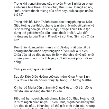
Trong khi trọng tâm của câu chuyện Phục Sinh là sự phục
sinh của Chúa Giêsu từ cõi chết, Đức Giáo Hoàng Lêô nói,
“mầu nhiệm thánh thiêng của đêm nay… trải dài qua nhiều
thế kỷ”.
Trong chín bài Kinh Thánh được đọc trong phụng vụ, Đức
Giáo Hoàng giải thích, chúng ta nhận thấy một số bài nói về
“con đường hòa giải và ân sủng”, từ việc Thiên Chúa tạo
dựng thế giới đến việc dân Israel thoát khỏi Ai Cập đến
những suy tư của Thánh Phaolô về sự Phục Sinh của Chúa
Kitô.
Đức Giáo Hoàng nhấn mạnh, chủ đề duy nhất của tất cả
những khoảnh khắc này trong lịch sử cứu rỗi là “Thiên
Chúa đáp lại sự độc ác của tội lỗi – thứ chia rẽ và giết chết
– bằng sức mạnh của tình yêu, sự kết hợp và phục hồi sự
sống”.
Tình yêu vượt qua cái chết
Sau đó, Đức Giáo Hoàng Lêô suy niệm về sự Phục Sinh
của Chúa Kitô, như được thuật lại trong Tin Mừng Mátthêu.
Khi hai bà Maria đến thăm mộ Chúa Giêsu, một trận động
đất đã làm lăn tảng đá chắn lối vào.
Điều mà hai người phụ nữ chứng kiến, Đức Giáo Hoàng nói,
là “sức mạnh của tình yêu Thiên Chúa, mạnh hơn bất kỳ thế
lực độc ác nào… Nhân loại có thể giết chết thân xác, nhưng