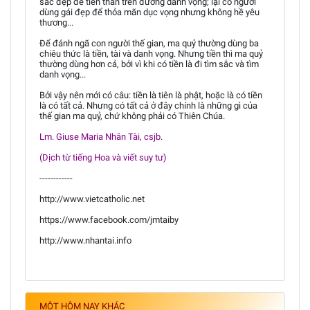
sắc đẹp để tiến thân trên đường danh vọng; lại có người
dùng gái đẹp để thỏa mãn dục vọng nhưng không hề yêu
thương...
Để đánh ngã con người thế gian, ma quỷ thường dùng ba
chiêu thức là tiền, tài và danh vọng. Nhưng tiền thì ma quỷ
thường dùng hơn cả, bởi vì khi có tiền là đi tìm sắc và tìm
danh vọng...
Bởi vậy nên mới có câu: tiền là tiên là phật, hoặc là có tiền
là có tất cả. Nhưng có tất cả ở đây chính là những gì của
thế gian ma quỷ, chứ không phải có Thiên Chúa.
Lm. Giuse Maria Nhân Tài, csjb.
(Dịch từ tiếng Hoa và viết suy tư)
------------
http://www.vietcatholic.net
https://www.facebook.com/jmtaiby
http://www.nhantai.info
MỘT HÔM NAY KHÁC