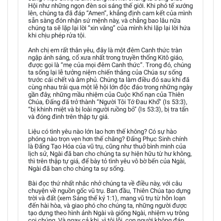
Hội như những ngọn đèn soi sáng thế giới. Khi phó tế xướng
lên, chúng ta đã đáp “Amen”, khẳng định cam kết của mình
sẵn sàng đón nhận sứ mệnh này, và chẳng bao lâu nữa
chúng ta sẽ lặp lại lời “xin vâng” của mình khi lặp lại lời hứa
khi chịu phép rửa tội.
Anh chị em rất thân yêu, đây là một đêm Canh thức tràn
ngập ánh sáng, cổ xưa nhất trong truyền thống Kitô giáo,
được gọi là “mẹ của mọi đêm Canh thức”. Trong đó, chúng
ta sống lại lễ tưởng niệm chiến thắng của Chúa sự sống
trước cái chết và âm phủ. Chúng ta làm điều đó sau khi đã
cùng nhau trải qua một lễ hội lớn độc đáo trong những ngày
gần đây, những mầu nhiệm của Cuộc Khổ nạn của Thiên
Chúa, Đấng đã trở thành “Người Tôi Tớ Đau Khổ” (Is 53:3),
“bị khinh miệt và bị loài người ruồng bỏ” (Is 53:3), bị tra tấn
và đóng đinh trên thập tự giá.
Liệu có tình yêu nào lớn lao hơn thế không? Có sự hào
phóng nào trọn vẹn hơn thế chăng? Đấng Phục Sinh chính
là Đấng Tạo Hóa của vũ trụ, cũng như thuở bình minh của
lịch sử, Ngài đã ban cho chúng ta sự hiện hữu từ hư không,
thì trên thập tự giá, để bày tỏ tình yêu vô bờ bến của Ngài,
Ngài đã ban cho chúng ta sự sống.
Bài đọc thứ nhất nhắc nhở chúng ta về điều này, với câu
chuyện về nguồn gốc vũ trụ. Ban đầu, Thiên Chúa tạo dựng
trời và đất (xem Sáng thế ký 1:1), mang vũ trụ từ hỗn loạn
đến hài hòa, và giao phó cho chúng ta, những người được
tạo dựng theo hình ảnh Ngài và giống Ngài, nhiệm vụ trông
coi chúng. Và ngay cả khi, vì tội lỗi, con người không đáp