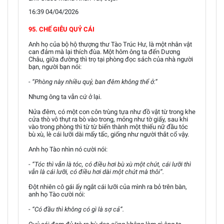
16:39 04/04/2026
95. CHẾ GIỄU QUỶ CÁI
Anh họ của bộ hộ thượng thư Tào Trúc Hư, là một nhân vật
can đảm mà lại thích đùa. Một hôm ông ta đến Dương
Châu, giữa đường thì trọ tại phòng đọc sách của nhà người
bạn, người bạn nói:
- “Phòng này nhiều quỷ, ban đêm không thể ở.”
Nhưng ông ta vẫn cứ ở lại.
Nửa đêm, có một con côn trùng tựa như đồ vật từ trong khe
cửa thò vô thụt ra bò vào trong, mỏng như tờ giấy, sau khi
vào trong phòng thì từ từ biến thành một thiếu nữ đầu tóc
bù xù, lè cái lưỡi dài mấy tấc, giống như người thắt cổ vậy.
Anh họ Tào nhìn nó cười nói:
- “Tóc thì vẫn là tóc, có điều hơi bù xù một chút, cái lưỡi thì
vẫn là cái lưỡi, có điều hơi dài một chút mà thôi”.
Đột nhiên cô gái ấy ngắt cái lưỡi của mình ra bỏ trên bàn,
anh họ Tào cười nói:
- “Có đầu thì không có gì là sợ cả”.