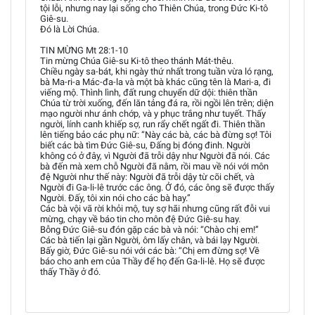
tội lỗi, nhưng nay lại sống cho Thiên Chúa, trong Đức Ki-tô
Giê-su.
Đó là Lời Chúa.
TIN MỪNG Mt 28:1-10
Tin mừng Chúa Giê-su Ki-tô theo thánh Mát-thêu.
Chiều ngày sa-bát, khi ngày thứ nhất trong tuần vừa ló rạng,
bà Ma-ri-a Mác-đa-la và một bà khác cũng tên là Mari-a, đi
viếng mộ. Thình lình, đất rung chuyển dữ dội: thiên thần
Chúa từ trời xuống, đến lăn tảng đá ra, rồi ngồi lên trên; diện
mạo người như ánh chớp, và y phục trắng như tuyết. Thấy
người, lính canh khiếp sợ, run rẩy chết ngất đi. Thiên thần
lên tiếng bảo các phụ nữ: “Này các bà, các bà đừng sợ! Tôi
biết các bà tìm Đức Giê-su, Đấng bị đóng đinh. Người
không có ở đây, vì Người đã trỗi dậy như Người đã nói. Các
bà đến mà xem chỗ Người đã nằm, rồi mau về nói với môn
đệ Người như thế này: Người đã trỗi dậy từ cõi chết, và
Người đi Ga-li-lê trước các ông. Ở đó, các ông sẽ được thấy
Người. Đấy, tôi xin nói cho các bà hay.”
Các bà vội vã rời khỏi mộ, tuy sợ hãi nhưng cũng rất đỗi vui
mừng, chạy về báo tin cho môn đệ Đức Giê-su hay.
Bỗng Đức Giê-su đón gặp các bà và nói: “Chào chị em!”
Các bà tiến lại gần Người, ôm lấy chân, và bái lạy Người.
Bấy giờ, Đức Giê-su nói với các bà: “Chị em đừng sợ! Về
báo cho anh em của Thầy để họ đến Ga-li-lê. Họ sẽ được
thấy Thầy ở đó.