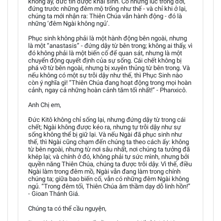
không ấy, đức tin được khai sinh. Có những lúc trong đời,
đứng trước những đêm mộ trống như thế - và chỉ khi ở lại,
chúng ta mới nhận ra: Thiên Chúa vẫn hành động - đó là
những ‘đêm Ngài không ngủ’.
Phục sinh không phải là một hành động bên ngoài, nhưng
là một “anastasis” - đứng dậy từ bên trong; không ai thấy, vì
đó không phải là một biến cố để quan sát, nhưng là một
chuyển động quyết định của sự sống. Cái chết không bị
phá vỡ từ bên ngoài, nhưng bị xuyên thủng từ bên trong. Và
nếu không có một sự trỗi dậy như thế, thì Phục Sinh nào
còn ý nghĩa gì! “Thiên Chúa đang hoạt động trong mọi hoàn
cảnh, ngay cả những hoàn cảnh tăm tối nhất!” - Phanxicô.
Anh Chị em,
Đức Kitô không chỉ sống lại, nhưng đứng dậy từ trong cái
chết; Ngài không được kéo ra, nhưng tự trỗi dậy như sự
sống không thể bị giữ lại. Và nếu Ngài đã phục sinh như
thế, thì Ngài cũng chạm đến chúng ta theo cách ấy: không
từ bên ngoài, nhưng từ nơi sâu nhất, nơi chúng ta tưởng đã
khép lại; và chính ở đó, không phải tự sức mình, nhưng bởi
quyền năng Thiên Chúa, chúng ta được trỗi dậy. Vì thế, điều
Ngài làm trong đêm mồ, Ngài vẫn đang làm trong chính
chúng ta; giữa bao biến cố, vẫn có những đêm Ngài không
ngủ. “Trong đêm tối, Thiên Chúa âm thầm dạy dỗ linh hồn!”
- Gioan Thánh Giá.
Chúng ta có thể cầu nguyện,