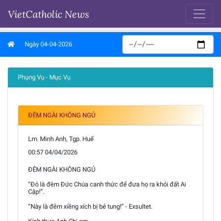
VietCatholic News
Ngày 04-04-2026
Phụng Vụ - Mục Vụ
ĐÊM NGÀI KHÔNG NGỦ
Lm. Minh Anh, Tgp. Huế
00:57 04/04/2026
ĐÊM NGÀI KHÔNG NGỦ
“Đó là đêm Đức Chúa canh thức để đưa họ ra khỏi đất Ai
Cập!”.
“Này là đêm xiềng xích bị bẻ tung!” - Exsultet.