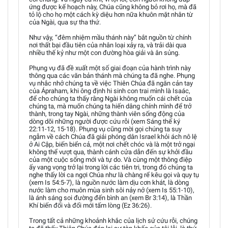
ứng được kế hoạch này, Chúa cũng không bỏ rơi họ, mà đã
tỏ lộ cho họ một cách kỳ diệu hơn nữa khuôn mặt nhân từ
của Ngài, qua sự tha thứ.
Như vậy, “đêm nhiệm mầu thánh này” bắt nguồn từ chính
nơi thất bại đầu tiên của nhân loại xảy ra, và trải dài qua
nhiều thế kỷ như một con đường hòa giải và ân sủng.
Phụng vụ đã đề xuất một số giai đoạn của hành trình này
thông qua các văn bản thánh mà chúng ta đã nghe. Phụng
vụ nhắc nhở chúng ta về việc Thiên Chúa đã ngăn cản tay
của Ápraham, khi ông định hi sinh con trai mình là Isaác,
để cho chúng ta thấy rằng Ngài không muốn cái chết của
chúng ta, mà muốn chúng ta hiến dâng chính mình để trở
thành, trong tay Ngài, những thành viên sống động của
dòng dõi những người được cứu rỗi (xem Sáng thế ký
22:11-12, 15-18). Phụng vụ cũng mời gọi chúng ta suy
ngẫm về cách Chúa đã giải phóng dân Israel khỏi ách nô lệ
ở Ai Cập, biến biển cả, một nơi chết chóc và là một trở ngại
không thể vượt qua, thành cánh cửa dẫn đến sự khởi đầu
của một cuộc sống mới và tự do. Và cùng một thông điệp
ấy vang vọng trở lại trong lời các tiên tri, trong đó chúng ta
nghe thấy lời ca ngợi Chúa như là chàng rể kêu gọi và quy tụ
(xem Is 54:5-7), là nguồn nước làm dịu cơn khát, là dòng
nước làm cho muôn mùa sinh sôi nảy nở (xem Is 55:1-10),
là ánh sáng soi đường đến bình an (xem Br 3:14), là Thần
Khí biến đổi và đổi mới tấm lòng (Ez 36:26).
Trong tất cả những khoảnh khắc của lịch sử cứu rỗi, chúng