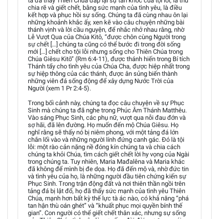
ta đã thấy Thiên Chúa đáp lại sự tàn khốc của tội lỗi, là thứ
chia rẽ và giết chết, bằng sức mạnh của tình yêu, là điều
kết hợp và phục hồi sự sống. Chúng ta đã cùng nhau ôn lại
những khoảnh khắc ấy, xen kẽ vào câu chuyện những bài
thánh vịnh và lời cầu nguyện, để nhắc nhở nhau rằng, nhờ
Lễ Vượt Qua của Chúa Kitô, “được chôn cùng Người trong
sự chết […] chúng ta cũng có thể bước đi trong đời sống
mới […] chết cho tội lỗi nhưng sống cho Thiên Chúa trong
Chúa Giêsu Kitô” (Rm 6:4-11), được thánh hiến trong Bí tích
Thánh tẩy cho tình yêu của Chúa Cha, được hiệp nhất trong
sự hiệp thông của các thánh, được ân sủng biến thành
những viên đá sống động để xây dựng Nước Trời của
Người (xem 1 Pr 2:4-5).
Trong bối cảnh này, chúng ta đọc câu chuyện về sự Phục
Sinh mà chúng ta đã nghe trong Phúc Âm Thánh Matthêu.
Vào sáng Phục Sinh, các phụ nữ, vượt qua nỗi đau đớn và
sợ hãi, đã lên đường. Họ muốn đến mộ Chúa Giêsu. Họ
nghĩ rằng sẽ thấy nó bị niêm phong, với một tảng đá lớn
chắn lối vào và những người lính đứng canh gác. Đó là tội
lỗi: một rào cản nặng nề đóng kín chúng ta và chia cách
chúng ta khỏi Chúa, tìm cách giết chết lời hy vọng của Ngài
trong chúng ta. Tuy nhiên, Maria Mađalêna và Maria khác
đã không để mình bị đe dọa. Họ đã đến mộ và, nhờ đức tin
và tình yêu của họ, là những người đầu tiên chứng kiến sự
Phục Sinh. Trong trận động đất và nơi thiên thần ngồi trên
tảng đá bị lật đổ, họ đã thấy sức mạnh của tình yêu Thiên
Chúa, mạnh hơn bất kỳ thế lực tà ác nào, có khả năng “phá
tan hận thù oán ghét” và “khuất phục mọi quyền bính thế
gian”. Con người có thể giết chết thân xác, nhưng sự sống