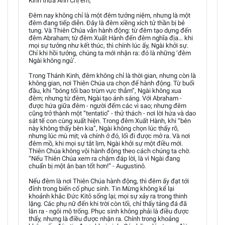
Kính thưa Anh Chị em,
Đêm nay không chỉ là một đêm tưởng niệm, nhưng là một
đêm đang tiếp diễn. Đây là đêm xiềng xích tử thần bị bẻ
tung. Và Thiên Chúa vẫn hành động: từ đêm tạo dựng đến
đêm Abraham; từ đêm Xuất Hành đến đêm nghĩa địa… khi
mọi sự tưởng như kết thúc, thì chính lúc ấy, Ngài khởi sự.
Chỉ khi hồi tưởng, chúng ta mới nhận ra: đó là những ‘đêm
Ngài không ngủ’.
Trong Thánh Kinh, đêm không chỉ là thời gian, nhưng còn là
không gian, nơi Thiên Chúa ưa chọn để hành động. Từ buổi
đầu, khi “bóng tối bao trùm vực thẳm”, Ngài không xua
đêm; nhưng từ đêm, Ngài tạo ánh sáng. Với Abraham -
được hứa giữa đêm - người đếm các vì sao; nhưng đêm
cũng trở thành một “tentatio” - thử thách - nơi lời hứa và dao
sát tế con cùng xuất hiện. Trong đêm Xuất Hành, khi “bên
này không thấy bên kia”, Ngài không chọn lúc thấy rõ,
nhưng lúc mù mịt; và chính ở đó, lối đi được mở ra. Và nơi
đêm mồ, khi mọi sự tắt lịm, Ngài khởi sự một điều mới.
Thiên Chúa không vội hành động theo cách chúng ta chờ.
“Nếu Thiên Chúa xem ra chậm đáp lời, là vì Ngài đang
chuẩn bị một ân ban tốt hơn!” - Augustinô.
Nếu đêm là nơi Thiên Chúa hành động, thì đêm ấy đạt tới
đỉnh trong biến cố phục sinh. Tin Mừng không kể lại
khoảnh khắc Đức Kitô sống lại; mọi sự xảy ra trong thinh
lặng. Các phụ nữ đến khi trời còn tối, chỉ thấy tảng đá đã
lăn ra - ngôi mộ trống. Phục sinh không phải là điều được
thấy, nhưng là điều được nhận ra. Chính trong khoảng