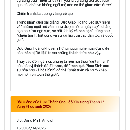
sự sống của Thiên Chúa tình yêu là sự sống đời đời, vượt
qua cái chết và không ngôi mộ nào có thể giam cầm được”.
Chiến tranh, bất công và sự cô lập
Trong phần cuối bài giảng, Đức Giáo Hoàng Lêô suy niệm
về “những ngôi mộ vẫn chưa được mở ra ngày nay”, chẳng
hạn như “sự ngờ vực, sợ hãi, ích kỷ và oán hận”, cũng như
“chiến tranh, bất công và sự cô lập của các dân tộc và quốc
gia”.
Đức Giáo Hoàng khuyên những người nghe ngài đừng để
bản thân bị “tê liệt” trước những thách thức như vậy.
Thay vào đó, ngài nói, chúng ta nên noi theo “sự tận tâm”
của các vị thánh đã đi trước, để “món quà Phục Sinh của
sự hòa hợp và hòa bình” có thể “phát triển và nở rộ khắp
mọi nơi trên toàn thế giới”.
Bài Giảng của Đức Thánh Cha Lêô XIV trong Thánh Lễ
Vọng Phục sinh 2026
J.B. Đặng Minh An dịch
16:38 04/04/2026