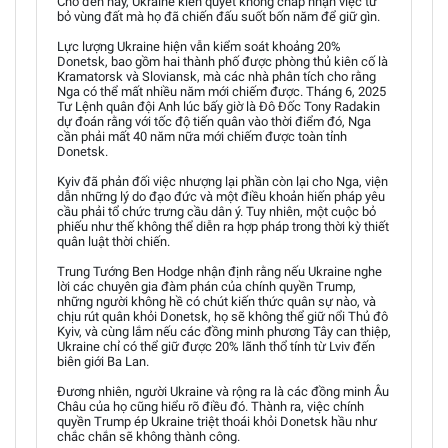
Cho đến nay, Ukraine kiên quyết không chấp nhận việc từ
bỏ vùng đất mà họ đã chiến đấu suốt bốn năm để giữ gìn.
Lực lượng Ukraine hiện vẫn kiểm soát khoảng 20%
Donetsk, bao gồm hai thành phố được phòng thủ kiên cố là
Kramatorsk và Sloviansk, mà các nhà phân tích cho rằng
Nga có thể mất nhiều năm mới chiếm được. Tháng 6, 2025
Tư Lệnh quân đội Anh lúc bấy giờ là Đô Đốc Tony Radakin
dự đoán rằng với tốc độ tiến quân vào thời điểm đó, Nga
cần phải mất 40 năm nữa mới chiếm được toàn tỉnh
Donetsk.
Kyiv đã phản đối việc nhượng lại phần còn lại cho Nga, viện
dẫn những lý do đạo đức và một điều khoản hiến pháp yêu
cầu phải tổ chức trưng cầu dân ý. Tuy nhiên, một cuộc bỏ
phiếu như thế không thể diễn ra hợp pháp trong thời kỳ thiết
quân luật thời chiến.
Trung Tướng Ben Hodge nhận định rằng nếu Ukraine nghe
lời các chuyên gia đàm phán của chính quyền Trump,
những người không hề có chút kiến thức quân sự nào, và
chịu rút quân khỏi Donetsk, họ sẽ không thể giữ nổi Thủ đô
Kyiv, và cùng lắm nếu các đồng minh phương Tây can thiệp,
Ukraine chỉ có thể giữ được 20% lãnh thổ tính từ Lviv đến
biên giới Ba Lan.
Đương nhiên, người Ukraine và rộng ra là các đồng minh Âu
Châu của họ cũng hiểu rõ điều đó. Thành ra, việc chính
quyền Trump ép Ukraine triệt thoái khỏi Donetsk hầu như
chắc chắn sẽ không thành công.