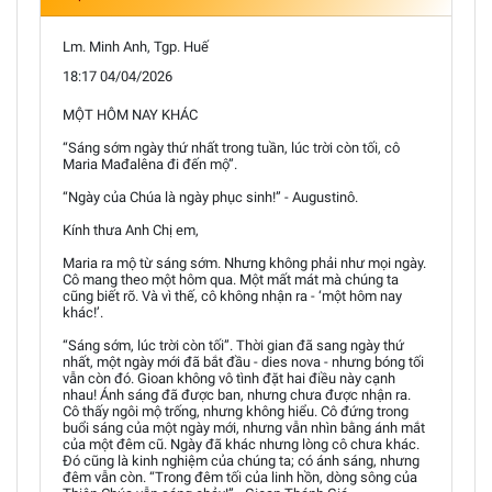
Lm. Minh Anh, Tgp. Huế
18:17 04/04/2026
MỘT HÔM NAY KHÁC
“Sáng sớm ngày thứ nhất trong tuần, lúc trời còn tối, cô
Maria Mađalêna đi đến mộ”.
“Ngày của Chúa là ngày phục sinh!” - Augustinô.
Kính thưa Anh Chị em,
Maria ra mộ từ sáng sớm. Nhưng không phải như mọi ngày.
Cô mang theo một hôm qua. Một mất mát mà chúng ta
cũng biết rõ. Và vì thế, cô không nhận ra - ‘một hôm nay
khác!’.
“Sáng sớm, lúc trời còn tối”. Thời gian đã sang ngày thứ
nhất, một ngày mới đã bắt đầu - dies nova - nhưng bóng tối
vẫn còn đó. Gioan không vô tình đặt hai điều này cạnh
nhau! Ánh sáng đã được ban, nhưng chưa được nhận ra.
Cô thấy ngôi mộ trống, nhưng không hiểu. Cô đứng trong
buổi sáng của một ngày mới, nhưng vẫn nhìn bằng ánh mắt
của một đêm cũ. Ngày đã khác nhưng lòng cô chưa khác.
Đó cũng là kinh nghiệm của chúng ta; có ánh sáng, nhưng
đêm vẫn còn. “Trong đêm tối của linh hồn, dòng sông của