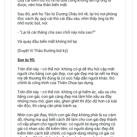
Quỷ cái đem đủ trò ra hù dọa cũng không làm gì ông ta
được, nên hóa thân biến mất.
Sau đó, anh họ Tào từ Dương Châu trở về, lại trú nơi phòng
đọc sách ấy, quỷ cái thò cái đầu vào, nhìn thấy ông ta thì
nhổ nước bọt, nói:
- “Lại là cái thằng cha sao chổi này nữa sao?”
Và quay đầu biến mất không trở lại.
(Duyệt Vi Thảo Đường bút ký)
Suy tư 95:
Trên đời này –có thể nói- không có gì dễ thu hút cặp mắt
người cho bằng con gái đẹp, con gái đẹp mà lại nết na thùy
mỵ dễ thương thì đúng là có sức hấp dẫn người khác. Đó
chính là công trình của Thiên Chúa tạo dựng.
Trên đời này –có thể nói- không có gì hiểm ác, xấu xa cho
bằng con gái, con gái càng đẹp mà tâm hồn xấu xa đầy
những mưu mô, gian xảo, ghen ghét thì độc dữ hơn cả loài
rắn độc, thì càng cần phải tránh xa.
Nhìn con gái đẹp, thích con gái đẹp không phải là sự cám
dỗ, nhưng ma quỷ biết cách để làm cho con gái đẹp thành
cớ vấp phạm cho người khác: có người lợi dụng những cô
gái có nhan sắc để kiếm tiền; có người dùng sắc đẹp để
kiếm tiền cách bất chính; có người dùng những cô gái có