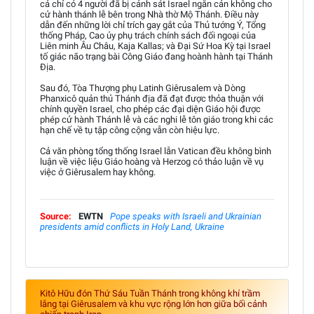
cả chỉ có 4 người đã bị cảnh sát Israel ngăn cản không cho
cử hành thánh lễ bên trong Nhà thờ Mộ Thánh. Điều này
dẫn đến những lời chỉ trích gay gắt của Thủ tướng Ý, Tổng
thống Pháp, Cao ủy phụ trách chính sách đối ngoại của
Liên minh Âu Châu, Kaja Kallas; và Đại Sứ Hoa Kỳ tại Israel
tố giác não trạng bài Công Giáo đang hoành hành tại Thánh
Địa.
Sau đó, Tòa Thượng phụ Latinh Giêrusalem và Dòng
Phanxicô quản thủ Thánh địa đã đạt được thỏa thuận với
chính quyền Israel, cho phép các đại diện Giáo hội được
phép cử hành Thánh lễ và các nghi lễ tôn giáo trong khi các
hạn chế về tụ tập công cộng vẫn còn hiệu lực.
Cả văn phòng tổng thống Israel lẫn Vatican đều không bình
luận về việc liệu Giáo hoàng và Herzog có thảo luận về vụ
việc ở Giêrusalem hay không.
Source:
EWTN
Pope speaks with Israeli and Ukrainian
presidents amid conflicts in Holy Land, Ukraine
Kitô Hữu đón Thứ Sáu Tuần Thánh trong không khí trầm
lắng tại Giêrusalem và khu vực rộng lớn hơn giữa bối cảnh