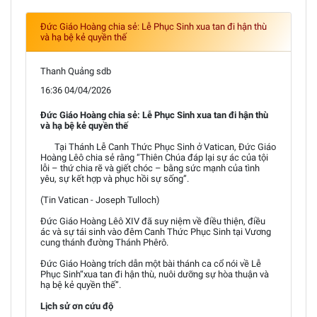
Đức Giáo Hoàng chia sẻ: Lễ Phục Sinh xua tan đi hận thù
và hạ bệ kẻ quyền thế
Thanh Quảng sdb
16:36 04/04/2026
Đức Giáo Hoàng chia sẻ: Lễ Phục Sinh xua tan đi hận thù
và hạ bệ kẻ quyền thế
Tại Thánh Lễ Canh Thức Phục Sinh ở Vatican, Đức Giáo
Hoàng Lêô chia sẻ rằng “Thiên Chúa đáp lại sự ác của tội
lỗi – thứ chia rẽ và giết chóc – bằng sức mạnh của tình
yêu, sự kết hợp và phục hồi sự sống”.
(Tin Vatican - Joseph Tulloch)
Đức Giáo Hoàng Lêô XIV đã suy niệm về điều thiện, điều
ác và sự tái sinh vào đêm Canh Thức Phục Sinh tại Vương
cung thánh đường Thánh Phêrô.
Đức Giáo Hoàng trích dẫn một bài thánh ca cổ nói về Lễ
Phục Sinh“xua tan đi hận thù, nuôi dưỡng sự hòa thuận và
hạ bệ kẻ quyền thế”.
Lịch sử ơn cứu độ