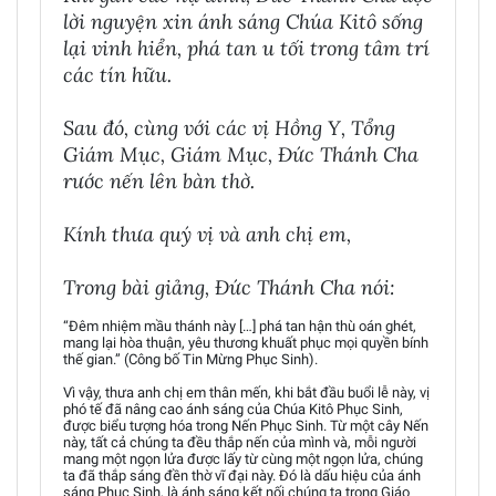
lời nguyện xin ánh sáng Chúa Kitô sống
lại vinh hiển, phá tan u tối trong tâm trí
các tín hữu.
Sau đó, cùng với các vị Hồng Y, Tổng
Giám Mục, Giám Mục, Đức Thánh Cha
rước nến lên bàn thờ.
Kính thưa quý vị và anh chị em,
Trong bài giảng, Đức Thánh Cha nói:
“Đêm nhiệm mầu thánh này […] phá tan hận thù oán ghét,
mang lại hòa thuận, yêu thương khuất phục mọi quyền bính
thế gian.” (Công bố Tin Mừng Phục Sinh).
Vì vậy, thưa anh chị em thân mến, khi bắt đầu buổi lễ này, vị
phó tế đã nâng cao ánh sáng của Chúa Kitô Phục Sinh,
được biểu tượng hóa trong Nến Phục Sinh. Từ một cây Nến
này, tất cả chúng ta đều thắp nến của mình và, mỗi người
mang một ngọn lửa được lấy từ cùng một ngọn lửa, chúng
ta đã thắp sáng đền thờ vĩ đại này. Đó là dấu hiệu của ánh
sáng Phục Sinh, là ánh sáng kết nối chúng ta trong Giáo