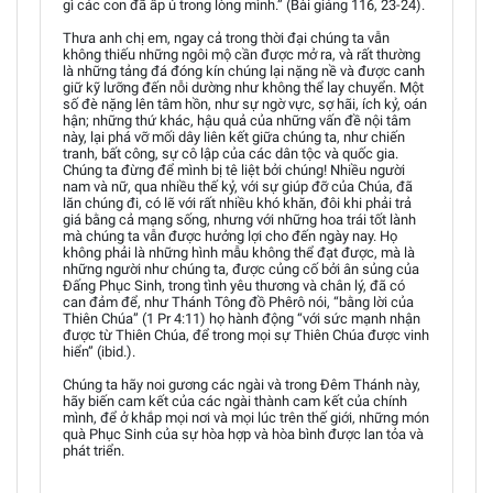
gì các con đã ấp ủ trong lòng mình.” (Bài giảng 116, 23-24).
Thưa anh chị em, ngay cả trong thời đại chúng ta vẫn
không thiếu những ngôi mộ cần được mở ra, và rất thường
là những tảng đá đóng kín chúng lại nặng nề và được canh
giữ kỹ lưỡng đến nỗi dường như không thể lay chuyển. Một
số đè nặng lên tâm hồn, như sự ngờ vực, sợ hãi, ích kỷ, oán
hận; những thứ khác, hậu quả của những vấn đề nội tâm
này, lại phá vỡ mối dây liên kết giữa chúng ta, như chiến
tranh, bất công, sự cô lập của các dân tộc và quốc gia.
Chúng ta đừng để mình bị tê liệt bởi chúng! Nhiều người
nam và nữ, qua nhiều thế kỷ, với sự giúp đỡ của Chúa, đã
lăn chúng đi, có lẽ với rất nhiều khó khăn, đôi khi phải trả
giá bằng cả mạng sống, nhưng với những hoa trái tốt lành
mà chúng ta vẫn được hưởng lợi cho đến ngày nay. Họ
không phải là những hình mẫu không thể đạt được, mà là
những người như chúng ta, được củng cố bởi ân sủng của
Đấng Phục Sinh, trong tình yêu thương và chân lý, đã có
can đảm để, như Thánh Tông đồ Phêrô nói, “bằng lời của
Thiên Chúa” (1 Pr 4:11) họ hành động “với sức mạnh nhận
được từ Thiên Chúa, để trong mọi sự Thiên Chúa được vinh
hiển” (ibid.).
Chúng ta hãy noi gương các ngài và trong Đêm Thánh này,
hãy biến cam kết của các ngài thành cam kết của chính
mình, để ở khắp mọi nơi và mọi lúc trên thế giới, những món
quà Phục Sinh của sự hòa hợp và hòa bình được lan tỏa và
phát triển.