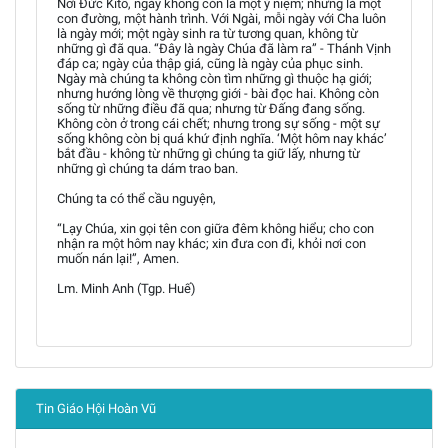
Nơi Đức Kitô, ngày không còn là một ý niệm; nhưng là một
con đường, một hành trình. Với Ngài, mỗi ngày với Cha luôn
là ngày mới; một ngày sinh ra từ tương quan, không từ
những gì đã qua. “Đây là ngày Chúa đã làm ra” - Thánh Vịnh
đáp ca; ngày của thập giá, cũng là ngày của phục sinh.
Ngày mà chúng ta không còn tìm những gì thuộc hạ giới;
nhưng hướng lòng về thượng giới - bài đọc hai. Không còn
sống từ những điều đã qua; nhưng từ Đấng đang sống.
Không còn ở trong cái chết; nhưng trong sự sống - một sự
sống không còn bị quá khứ định nghĩa. ‘Một hôm nay khác’
bắt đầu - không từ những gì chúng ta giữ lấy, nhưng từ
những gì chúng ta dám trao ban.
Chúng ta có thể cầu nguyện,
“Lạy Chúa, xin gọi tên con giữa đêm không hiểu; cho con
nhận ra một hôm nay khác; xin đưa con đi, khỏi nơi con
muốn nán lại!”, Amen.
Lm. Minh Anh (Tgp. Huế)
Tin Giáo Hội Hoàn Vũ