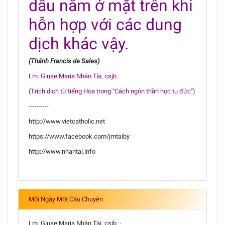
dầu nằm ở mặt trên khi
hỗn hợp với các dung
dịch khác vậy.
(Thánh Francis de Sales)
Lm. Giuse Maria Nhân Tài, csjb.
(Trích dịch từ tiếng Hoa trong "Cách ngôn thần học tu đức")
----------
http://www.vietcatholic.net
https://www.facebook.com/jmtaiby
http://www.nhantai.info
Mỗi Ngày Một Câu Chuyện
Lm. Giuse Maria Nhân Tài, csjb. ·