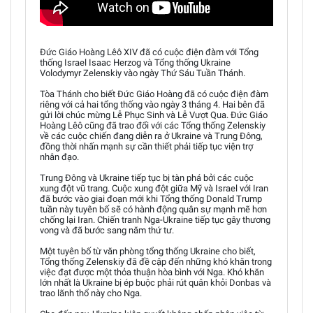
Đức Giáo Hoàng Lêô XIV đã có cuộc điện đàm với Tổng
thống Israel Isaac Herzog và Tổng thống Ukraine
Volodymyr Zelenskiy vào ngày Thứ Sáu Tuần Thánh.
Tòa Thánh cho biết Đức Giáo Hoàng đã có cuộc điện đàm
riêng với cả hai tổng thống vào ngày 3 tháng 4. Hai bên đã
gửi lời chúc mừng Lễ Phục Sinh và Lễ Vượt Qua. Đức Giáo
Hoàng Lêô cũng đã trao đổi với các Tổng thống Zelenskiy
về các cuộc chiến đang diễn ra ở Ukraine và Trung Đông,
đồng thời nhấn mạnh sự cần thiết phải tiếp tục viện trợ
nhân đạo.
Trung Đông và Ukraine tiếp tục bị tàn phá bởi các cuộc
xung đột vũ trang. Cuộc xung đột giữa Mỹ và Israel với Iran
đã bước vào giai đoạn mới khi Tổng thống Donald Trump
tuần này tuyên bố sẽ có hành động quân sự mạnh mẽ hơn
chống lại Iran. Chiến tranh Nga-Ukraine tiếp tục gây thương
vong và đã bước sang năm thứ tư.
Một tuyên bố từ văn phòng tổng thống Ukraine cho biết,
Tổng thống Zelenskiy đã đề cập đến những khó khăn trong
việc đạt được một thỏa thuận hòa bình với Nga. Khó khăn
lớn nhất là Ukraine bị ép buộc phải rút quân khỏi Donbas và
trao lãnh thổ này cho Nga.