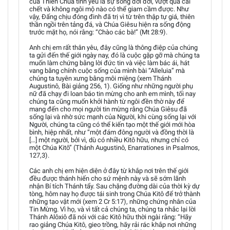
của Thiên Chúa tình yêu là sự sống đời đời, vượt qua cái
chết và không ngôi mộ nào có thể giam cầm được. Như
vậy, Đấng chịu đóng đinh đã trị vì từ trên thập tự giá, thiên
thần ngồi trên tảng đá, và Chúa Giêsu hiện ra sống động
trước mặt họ, nói rằng: “Chào các bà!” (Mt 28:9).
Anh chị em rất thân yêu, đây cũng là thông điệp của chúng
ta gửi đến thế giới ngày nay, đó là cuộc gặp gỡ mà chúng ta
muốn làm chứng bằng lời đức tin và việc làm bác ái, hát
vang bằng chính cuộc sống của mình bài “Alleluia” mà
chúng ta tuyên xưng bằng môi miệng (xem Thánh
Augustinô, Bài giảng 256, 1). Giống như những người phụ
nữ đã chạy đi loan báo tin mừng cho anh em mình, tối nay
chúng ta cũng muốn khởi hành từ ngôi đền thờ này để
mang đến cho mọi người tin mừng rằng Chúa Giêsu đã
sống lại và nhờ sức mạnh của Người, khi cùng sống lại với
Người, chúng ta cũng có thể kiến tạo một thế giới mới hòa
bình, hiệp nhất, như “một đám đông người và đồng thời là
[…] một người, bởi vì, dù có nhiều Kitô hữu, nhưng chỉ có
một Chúa Kitô” (Thánh Augustinô, Enarrationes in Psalmos,
127,3).
Các anh chị em hiện diện ở đây từ khắp nơi trên thế giới
đều được thánh hiến cho sứ mệnh này và sẽ sớm lãnh
nhận Bí tích Thánh tẩy. Sau chặng đường dài của thời kỳ dự
tòng, hôm nay họ được tái sinh trong Chúa Kitô để trở thành
những tạo vật mới (xem 2 Cr 5:17), những chứng nhân của
Tin Mừng. Vì họ, và vì tất cả chúng ta, chúng ta nhắc lại lời
Thánh Alôxiô đã nói với các Kitô hữu thời ngài rằng: “Hãy
rao giảng Chúa Kitô, gieo trồng, hãy rải rác khắp nơi những