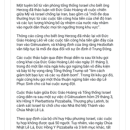
Một tuyên bố từ văn phòng tổng thống Israel cho biết ông
Herzog đã thảo luận với Đức Giáo Hoàng về cuộc chiến
giữa Mỹ và Israel chống lại Iran, bao gồm cả “mối đe dọa
thường trực từ các cuộc tấn công hỏa tiễn của chế độ Iran
và các lực lượng khủng bố ủy nhiệm của nước này nhằm
vào người dân thuộc mọi tín ngưỡng trong khu vực”.
Thông cáo cũng cho biết ông Herzog đã nhắc lại với Đức
Giáo Hoàng Lêô về các cuộc tấn công hỏa tiễn gần đây của
Iran vào Giêrusalem, và khẳng định của ông rằng Hezbollah
vẫn tiếp tục là mối đe dọa đối với sự ổn định ở Trung Đông.
Các cuộc thảo luận qua điện thoại diễn ra sau lời kêu gọi
công khai của Đức Giáo Hoàng Lêô vào ngày 31 tháng 3,
trong đó một lần nữa ngài kêu gọi ngừng bắn vô điều kiện
và bày tỏ hy vọng rằng Tổng thống Trump sẽ “tìm cách
giảm bớt bạo lực và các vụ đánh bom”. Trong lời kêu gọi đó,
ngài cũng kêu gọi một thỏa thuận ngừng bắn vào dịp Lễ
Phục Sinh cho cả hai cuộc xung đột.
Cuộc thảo luận giữa Đức Giáo Hoàng và Tổng thống Israel
cũng diễn ra sau một sự việc ở Giêrusalem hôm 29 tháng 3,
khi Hồng Y Pierbattista Pizzaballa, Thượng phụ Latinh, bị
cảnh sát Israel từ chối cho vào Nhà thờ Mộ Thánh vào
Chúa Nhật Lễ Lá.
Theo quy định của bộ chỉ huy Hậu phương Israel, các cuộc
tụ họp không được quá 50 người. Tuy nhiên, vào ngày Chúa
Nhật Lễ Lá, Đức Hồng Y Pizzaballa và 3 linh mục khác, tất