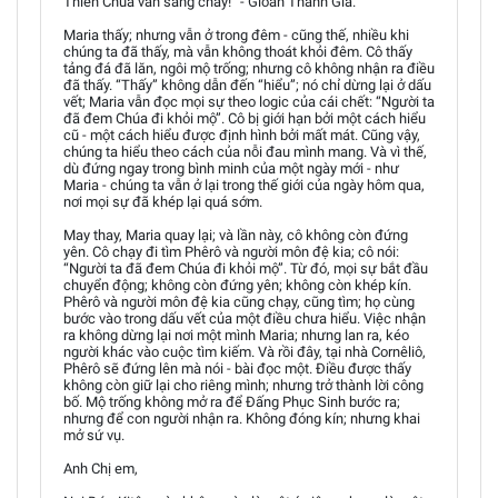
Thiên Chúa vẫn sáng chảy!” - Gioan Thánh Giá.
Maria thấy; nhưng vẫn ở trong đêm - cũng thế, nhiều khi
chúng ta đã thấy, mà vẫn không thoát khỏi đêm. Cô thấy
tảng đá đã lăn, ngôi mộ trống; nhưng cô không nhận ra điều
đã thấy. “Thấy” không dẫn đến “hiểu”; nó chỉ dừng lại ở dấu
vết; Maria vẫn đọc mọi sự theo logic của cái chết: “Người ta
đã đem Chúa đi khỏi mộ”. Cô bị giới hạn bởi một cách hiểu
cũ - một cách hiểu được định hình bởi mất mát. Cũng vậy,
chúng ta hiểu theo cách của nỗi đau mình mang. Và vì thế,
dù đứng ngay trong bình minh của một ngày mới - như
Maria - chúng ta vẫn ở lại trong thế giới của ngày hôm qua,
nơi mọi sự đã khép lại quá sớm.
May thay, Maria quay lại; và lần này, cô không còn đứng
yên. Cô chạy đi tìm Phêrô và người môn đệ kia; cô nói:
“Người ta đã đem Chúa đi khỏi mộ”. Từ đó, mọi sự bắt đầu
chuyển động; không còn đứng yên; không còn khép kín.
Phêrô và người môn đệ kia cũng chạy, cũng tìm; họ cùng
bước vào trong dấu vết của một điều chưa hiểu. Việc nhận
ra không dừng lại nơi một mình Maria; nhưng lan ra, kéo
người khác vào cuộc tìm kiếm. Và rồi đây, tại nhà Cornêliô,
Phêrô sẽ đứng lên mà nói - bài đọc một. Điều được thấy
không còn giữ lại cho riêng mình; nhưng trở thành lời công
bố. Mộ trống không mở ra để Đấng Phục Sinh bước ra;
nhưng để con người nhận ra. Không đóng kín; nhưng khai
mở sứ vụ.
Anh Chị em,