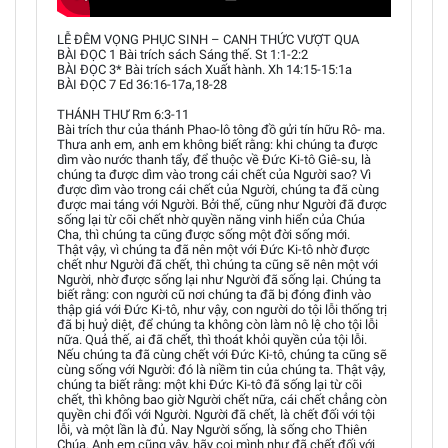
LỄ ĐÊM VỌNG PHỤC SINH – CANH THỨC VƯỢT QUA
BÀI ĐỌC 1 Bài trích sách Sáng thế. St 1:1-2:2
BÀI ĐỌC 3* Bài trích sách Xuất hành. Xh 14:15-15:1a
BÀI ĐỌC 7 Ed 36:16-17a,18-28
THÁNH THƯ Rm 6:3-11
Bài trích thư của thánh Phao-lô tông đồ gửi tín hữu Rô- ma.
Thưa anh em, anh em không biết rằng: khi chúng ta được
dìm vào nước thanh tẩy, để thuộc về Đức Ki-tô Giê-su, là
chúng ta được dìm vào trong cái chết của Người sao? Vì
được dìm vào trong cái chết của Người, chúng ta đã cùng
được mai táng với Người. Bởi thế, cũng như Người đã được
sống lại từ cõi chết nhờ quyền năng vinh hiển của Chúa
Cha, thì chúng ta cũng được sống một đời sống mới.
Thật vậy, vì chúng ta đã nên một với Đức Ki-tô nhờ được
chết như Người đã chết, thì chúng ta cũng sẽ nên một với
Người, nhờ được sống lại như Người đã sống lại. Chúng ta
biết rằng: con người cũ nơi chúng ta đã bị đóng đinh vào
thập giá với Đức Ki-tô, như vậy, con người do tội lỗi thống trị
đã bị huỷ diệt, để chúng ta không còn làm nô lệ cho tội lỗi
nữa. Quả thế, ai đã chết, thì thoát khỏi quyền của tội lỗi.
Nếu chúng ta đã cùng chết với Đức Ki-tô, chúng ta cũng sẽ
cùng sống với Người: đó là niềm tin của chúng ta. Thật vậy,
chúng ta biết rằng: một khi Đức Ki-tô đã sống lại từ cõi
chết, thì không bao giờ Người chết nữa, cái chết chẳng còn
quyền chi đối với Người. Người đã chết, là chết đối với tội
lỗi, và một lần là đủ. Nay Người sống, là sống cho Thiên
Chúa. Anh em cũng vậy, hãy coi mình như đã chết đối với