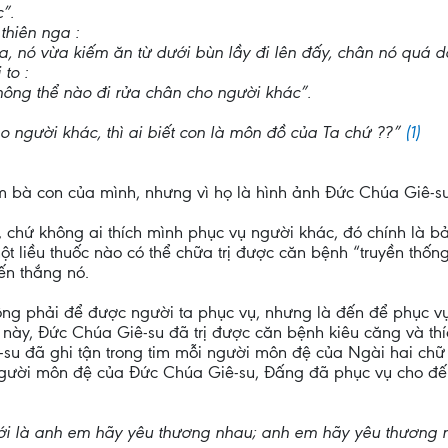
”.
thiên nga :
a, nó vừa kiếm ăn từ dưới bùn lầy đi lên đấy, chân nó quá d
to :
ông thể nào đi rửa chân cho người khác”.
o người khác, thì ai biết con là môn đồ của Ta chứ ??”
(1)
m bà con của mình, nhưng vì họ là hình ảnh Đức Chúa Giê-su,
 chứ không ai thích mình phục vụ người khác, đó chính là bả
một liều thuốc nào có thể chữa trị được căn bệnh “truyền thố
ến thắng nó.
g phải để được người ta phục vụ, nhưng là đến để phục vụ 
ết này, Đức Chúa Giê-su đã trị được căn bệnh kiêu căng và th
ê-su đã ghi tận trong tim mỗi người môn đệ của Ngài hai chữ
 người môn đệ của Đức Chúa Giê-su, Đấng đã phục vụ cho đến
ới là anh em hãy yêu thương nhau; anh em hãy yêu thương