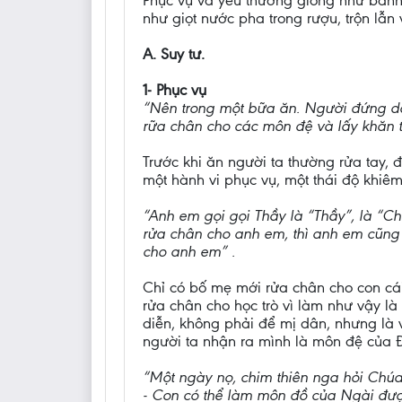
Phục vụ và yêu thương giống như bánh
như giọt nước pha trong rượu, trộn lẫ
A. Suy tư.
1- Phục vụ
“Nên trong một bữa ăn. Người đứng dậy
rữa chân cho các môn đệ và lấy khăn t
Trước khi ăn người ta thường rửa tay, 
một hành vi phục vụ, một thái độ khiê
“Anh em gọi gọi Thầy là “Thầy”, là “Ch
rửa chân cho anh em, thì anh em cũn
cho anh em” .
Chỉ có bố mẹ mới rửa chân cho con cái,
rửa chân cho học trò vì làm như vậy l
diễn, không phải để mị dân, nhưng là 
người ta nhận ra mình là môn đệ của 
“Một ngày nọ, chim thiên nga hỏi Chúa
- Con có thể làm môn đồ của Ngài đượ