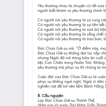
Yêu thương nhau là chuyện cũ rất xưa
người biết khám ra yêu thương chính l
Có người nói yêu thương là sự rung cả
Có người nói yêu thương là sự liên kết
Có người nói yêu thương là xoá bỏ hận
Có người nói yêu thương là sống chết 
Có người nói yêu thương là trao ban, là
Đức Chúa Giê-su nói: “Ở điểm này, mọ
Đức Chúa Giê-su không đợi lúc sắp chế
nhưng Ngài đã nói trong bữa ăn cuối c
tiệc Con Chiên trong Nước Trời. Không 
yêu thương mà phục vụ thì chúng ta mớ
Cuộc đời của Đức Chúa Giê-su là cuộc
phục vụ không ngơi nghỉ, Ngài vì dân
nghiền nát để trở nên tấm Bánh Hằng 
B. Cầu nguyện
Lạy Đức Chúa Giê-su Thánh Thể,
Hôm nay là ngày Thứ Năm Tuần Thánh, m