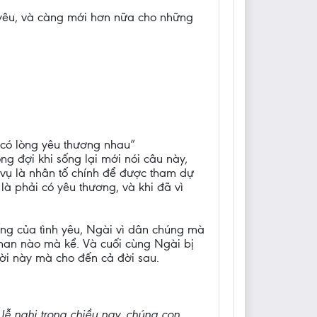
 yêu, và càng mới hơn nữa cho những
 có lòng yêu thương nhau”
g đợi khi sống lại mới nói câu này,
 vụ là nhân tố chính để được tham dự
là phải có yêu thương, và khi đã vì
ng của tình yêu, Ngài vì dân chúng mà
man nào mà kể. Và cuối cùng Ngài bị
ời này mà cho đến cả đời sau.
ễ nghi trong chiều nay, chúng con