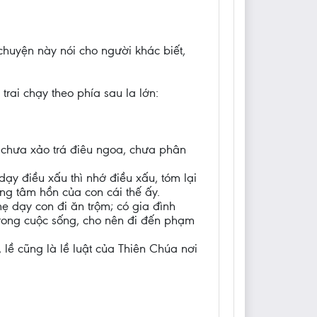
chuyện này nói cho người khác biết,
rai chạy theo phía sau la lớn:
là chưa xảo trá điêu ngoa, chưa phân
 dạy điều xấu thì nhớ điều xấu, tóm lại
ong tâm hồn của con cái thế ấy.
ẹ dạy con đi ăn trộm; có gia đình
trong cuộc sống, cho nên đi đến phạm
, lề cũng là lề luật của Thiên Chúa nơi