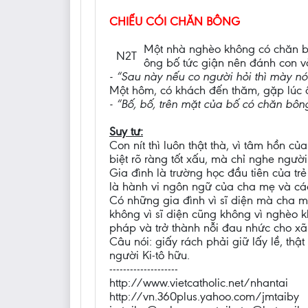
CHIẾU CÓI CHĂN BÔNG
Một nhà nghèo không có chăn bôn
N2T
ông bố tức giận nên đánh con v
- “Sau này nếu co người hỏi thì mày n
Một hôm, có khách đến thăm, gặp lúc ôn
- “Bố, bố, trên mặt của bố có chăn bôn
Suy tư:
Con nít thì luôn thật thà, vì tâm hồn c
biệt rõ ràng tốt xấu, mà chỉ nghe người
Gia đình là trường học đầu tiên của trẻ 
là hành vi ngôn ngữ của cha mẹ và các 
Có những gia đình vì sĩ diện mà cha m
không vì sĩ diện cũng không vì nghèo 
pháp và trở thành nỗi đau nhức cho xã
Câu nói: giấy rách phải giữ lấy lề, thật
người Ki-tô hữu.
--------------------
http://www.vietcatholic.net/nhantai
http://vn.360plus.yahoo.com/jmtaiby