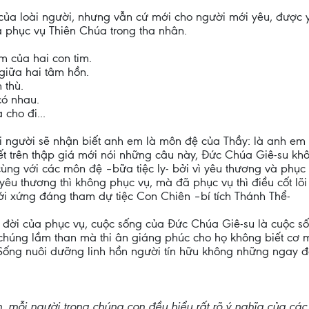
 của loài người, nhưng vẫn cứ mới cho người mới yêu, được
à phục vụ Thiên Chúa trong tha nhân.
m của hai con tim.
 giữa hai tâm hồn.
 thù.
có nhau.
 cho đi...
i người sẽ nhận biết anh em là môn đệ của Thầy: là anh em
t trên thập giá mới nói những câu này, Đức Chúa Giê-su khôn
ùng với các môn đệ –bữa tiệc ly- bởi vì yêu thương và phục
yêu thương thì không phục vụ, mà đã phục vụ thì điều cốt lõi 
i xứng đáng tham dự tiệc Con Chiên –bí tích Thánh Thể-
 đời của phục vụ, cuộc sống của Đức Chúa Giê-su là cuộc số
 chúng lầm than mà thi ân giáng phúc cho họ không biết cơ 
Sống nuôi dưỡng linh hồn người tín hữu không những ngay đ
ỗi người trong chúng con đều hiểu rất rõ ý nghĩa của các l