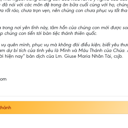
đã nói với các môn đệ trong ăn bữa cuối cùng với họ, chúng
 rốt ráo, chưa trọn vẹn, nên chúng con chưa phục vụ tốt tha
rong nơi yên tĩnh này, tâm hồn của chúng con mới được soi
 chúng con tiến tới bàn tiệc thánh thiên quốc.
 vụ quên mình, phục vụ mà không đòi điều kiện; biết yêu t
m dự bí tích của tình yêu là Mình và Máu Thánh của Chúa.
ời hiện nay” bản dịch của Lm. Giuse Maria Nhân Tài, csjb.
com
thánh