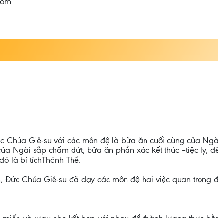
com
Chúa Giê-su với các môn đệ là bữa ăn cuối cùng của Ngài 
 của Ngài sắp chấm dứt, bữa ăn phần xác kết thúc –tiệc ly, 
ó là bí tíchThánh Thể.
n, Đức Chúa Giê-su đã dạy các môn đệ hai việc quan trọng 