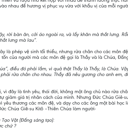
 miến và rượu nho kết hợp với nhau để thành lương thực hằ
n vào nhau để hương vị phục vụ vừa với khẩu vị của mỗi ngườ
, rời bàn ăn, cởi áo ngoài ra, và lấy khăn mà thắt lưng. R
hắt lưng mà lau”.
đây là phép vệ sinh tối thiểu, nhưng rửa chân cho các môn đ
m tốn của người mà các môn đệ gọi là Thầy và là Chúa, Đấng
úa”, điều đó phải lắm, vì quả thật Thầy là Thầy, là Chúa. V
g phải rửa chân cho nhau. Thầy đã nêu gương cho anh em, 
 vì đây là tình yêu, thói đời, không một ông chủ nào rửa ch
à tự giảm giá trị nhân cách của mình. Nhưng Đức Chúa Giê-s
vì yêu thương các môn đệ, và dạy cho các ông một bài học là
Đức Chúa Giê-su Kitô –Thiên Chúa làm người-
 Tạo Vật (Đấng sáng tạo):
c chứ ?