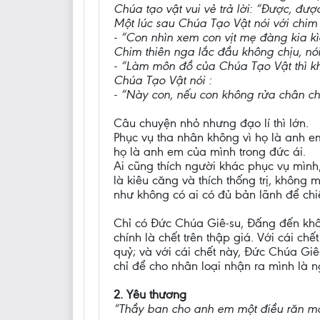
Chúa tạo vật vui vẻ trả lời: “Được, được
Một lúc sau Chúa Tạo Vật nói với chim 
- “Con nhìn xem con vịt mẹ đàng kia kì
Chim thiên nga lắc đầu không chịu, nói 
- “Làm môn đồ của Chúa Tạo Vật thì kh
Chúa Tạo Vật nói :
- “Này con, nếu con không rửa chân ch
Câu chuyện nhỏ nhưng đạo lí thì lớn.
Phục vụ tha nhân không vì họ là anh e
họ là anh em của mình trong đức ái.
Ai cũng thích người khác phục vụ mình,
là kiêu căng và thích thống trị, không 
như không có ai có đủ bản lãnh để chi
Chỉ có Đức Chúa Giê-su, Đấng đến khôn
chính là chết trên thập giá. Với cái ch
quỷ; và với cái chết này, Đức Chúa Gi
chỉ để cho nhân loại nhận ra mình là
2. Yêu thương
“Thầy ban cho anh em một điều răn m