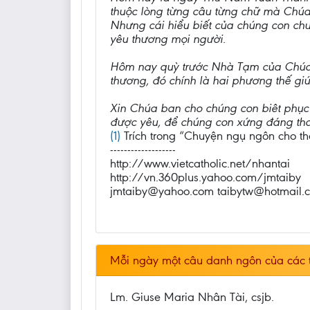
thuộc lòng từng câu từng chữ mà Chúa 
Nhưng cái hiểu biết của chúng con chưa
yêu thương mọi người.
Hôm nay quỳ trước Nhà Tạm của Chúa t
thương, đó chính là hai phương thế giúp
Xin Chúa ban cho chúng con biêt phục
được yêu, để chúng con xứng đáng tha
(1)
Trích trong “Chuyện ngụ ngôn cho th
-------------------
http://www.vietcatholic.net/nhantai
http://vn.360plus.yahoo.com/jmtaiby
jmtaiby@yahoo.com taibytw@hotmail.
Mỗi ngày một câu danh ngôn của các 
Lm. Giuse Maria Nhân Tài, csjb.