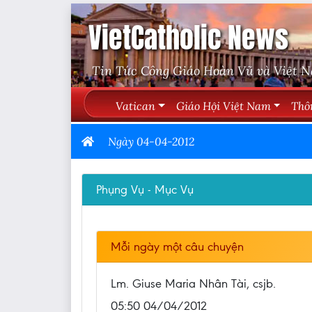
VietCatholic News
Tin Tức Công Giáo Hoàn Vũ và Việt 
Vatican
Giáo Hội Việt Nam
Thô
Ngày 04-04-2012
Phụng Vụ - Mục Vụ
Mỗi ngày một câu chuyện
Lm. Giuse Maria Nhân Tài, csjb.
05:50 04/04/2012