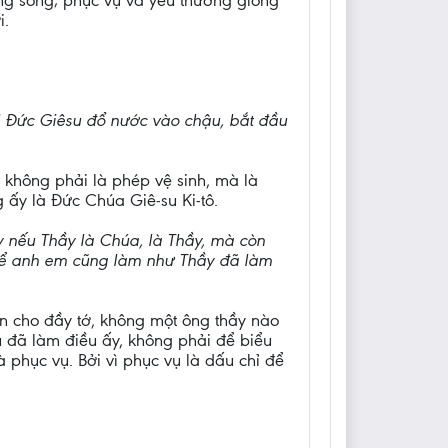
ng sống; phục vụ và yêu thương giống
i.
ồi Đức Giêsu đổ nước vào chậu, bắt đầu
ệ không phải là phép vệ sinh, mà là
 ấy là Đức Chúa Giê-su Ki-tô.
ậy nếu Thầy là Chúa, là Thầy, mà còn
để anh em cũng làm như Thầy đã làm
ân cho đầy tớ, không một ông thầy nào
u đã làm điều ấy, không phải để biểu
 phục vụ. Bởi vì phục vụ là dấu chỉ để