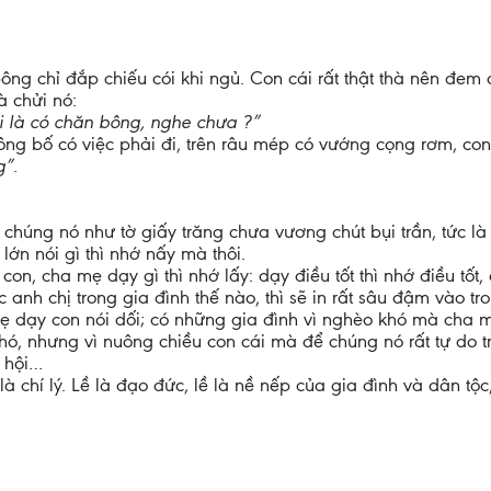
g chỉ đắp chiếu cói khi ngủ. Con cái rất thật thà nên đem 
à chửi nó:
ói là có chăn bông, nghe chưa ?”
g bố có việc phải đi, trên râu mép có vướng cọng rơm, con t
g”.
ủa chúng nó như tờ giấy trăng chưa vương chút bụi trần, tức 
 lớn nói gì thì nhớ nấy mà thôi.
con, cha mẹ dạy gì thì nhớ lấy: dạy điều tốt thì nhớ điều tốt,
anh chị trong gia đình thế nào, thì sẽ in rất sâu đậm vào tr
ẹ dạy con nói dối; có những gia đình vì nghèo khó mà cha m
khó, nhưng vì nuông chiều con cái mà để chúng nó rất tự do 
 hội…
 là chí lý. Lề là đạo đức, lề là nề nếp của gia đình và dân tộc