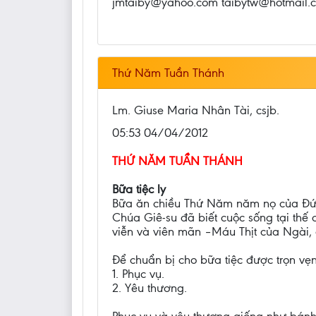
jmtaiby@yahoo.com taibytw@hotmail.
Thứ Năm Tuần Thánh
Lm. Giuse Maria Nhân Tài, csjb.
05:53 04/04/2012
THỨ NĂM TUẦN THÁNH
Bữa tiệc ly
Bữa ăn chiều Thứ Năm năm nọ của Đức 
Chúa Giê-su đã biết cuộc sống tại thế
viễn và viên mãn –Máu Thịt của Ngài, đ
Để chuẩn bị cho bữa tiệc được trọn vẹ
1. Phục vụ.
2. Yêu thương.