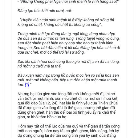
- “Nhưng không phải Ngài nói sinh mệnh là vĩnh hằng sao?”
Đấng tạo hóa khẽ mĩn cười, nói:
- “Huyền diệu của sinh mệnh là ở đây: không có sống thì
không có chết, không có chết thì không có sống”.
Trong mình thế lực đang tàn tạ, ngã lòng, dung nhan đẹp
đẽ của sen đã bị tróc ra tàn rụng. Trong tuyệt vọng vô cùng,
sen đột nhiên phát hiện nhụy hoa nho nhỏ tự thành hình
trong nó. Sen bắt đầu hiểu rõ lời của Đấng tạo hóa: chỉ có đi
qua sự chết, mới có thể trở lại sự sống.
Sau khi cánh hoa cuối cùng theo gió mà đi, sen đã hài lòng,
nở một nụ cười mà tạ thế.
Đầu xuân năm nay, trong hồ nước mọc lên vô số là hoa sen
mới, mát mẽ không bẩn, tiếp tục đón nhận một mùa thanh
tao.
[1]
”
Nhưng hạt lúa gieo vào lòng đất mà không chết đi, thì nó
vẫn trơ trọi một mình; còn nếu chết đi, nó mới sinh hoa kết
quả dồi dào (Ga 12, 24), hạt lúa là tình yêu của Thiên Chúa
đã được gieo vào lòng đất là thế gian, nhưng thế gian đã
dùng ghen ghét, hận thù để loại bỏ tình yêu ấy ra khỏi thế
gian, ra khỏi tâm hồn của họ.
Hôm nay, tất cả thế lực của ma quỷ và thế gian đã tấn công
một con người; hôm nay tất cả ghét ghen, kiêu căng, ích kỷ
đã đứng chung lại để tấn công tình yêu hy sinh của Đấng