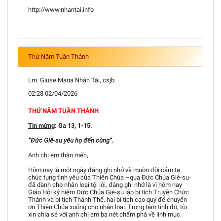
http://www.nhantai.info
Thứ Năm Tuần Thánh
Lm. Giuse Maria Nhân Tài, csjb. ·
02:28 02/04/2026
THỨ NĂM TUẦN THÁNH
Tin mừng
: Ga 13, 1-15.
“Đức Giê-su yêu họ đến cùng”.
Anh chị em thân mến,
Hôm nay là một ngày đáng ghi nhớ và muôn đời cảm tạ
chúc tụng tình yêu của Thiên Chúa –qua Đức Chúa Giê-su-
đã dành cho nhân loại tội lỗi, đáng ghi nhớ là vì hôm nay
Giáo Hội kỷ niệm Đức Chúa Giê-su lập bí tích Truyền Chức
Thánh và bí tích Thánh Thể, hai bí tích cao quý để chuyển
ơn Thiên Chúa xuống cho nhân loại. Trong tâm tình đó, tôi
xin chia sẻ với anh chị em ba nét chấm phá về linh mục.