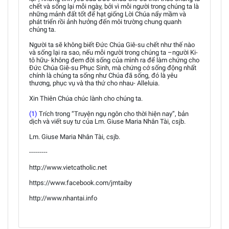
chết và sống lại mỗi ngày, bởi vì mỗi người trong chúng ta là
những mảnh đất tốt để hạt giống Lời Chúa nẩy mầm và
phát triển rồi ảnh hưởng đến môi trường chung quanh
chúng ta.
Người ta sẽ không biết Đức Chúa Giê-su chết như thế nào
và sống lại ra sao, nếu mỗi người trong chúng ta –người Ki-
tô hữu- không đem đời sống của mình ra để làm chứng cho
Đức Chúa Giê-su Phục Sinh, mà chứng cớ sống động nhất
chính là chúng ta sống như Chúa đã sống, đó là yêu
thương, phục vụ và tha thứ cho nhau- Alleluia.
Xin Thiên Chúa chúc lành cho chúng ta.
(1)
Trích trong “Truyện ngụ ngôn cho thời hiện nay”, bản
dịch và viết suy tư của Lm. Giuse Maria Nhân Tài, csjb.
Lm. Giuse Maria Nhân Tài, csjb.
---------
http://www.vietcatholic.net
https://www.facebook.com/jmtaiby
http://www.nhantai.info