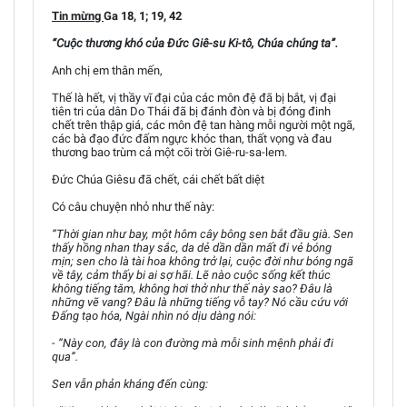
Tin mừng
Ga 18, 1; 19, 42
“Cuộc thương khó của Đức Giê-su Ki-tô, Chúa chúng ta”.
Anh chị em thân mến,
Thế là hết, vị thầy vĩ đại của các môn đệ đã bị bắt, vị đại
tiên tri của dân Do Thái đã bị đánh đòn và bị đóng đinh
chết trên thập giá, các môn đệ tan hàng mỗi người một ngã,
các bà đạo đức đấm ngực khóc than, thất vọng và đau
thương bao trùm cả một cõi trời Giê-ru-sa-lem.
Đức Chúa Giêsu đã chết, cái chết bất diệt
Có câu chuyện nhỏ như thế này:
“Thời gian như bay, một hôm cây bông sen bắt đầu già. Sen
thấy hồng nhan thay sắc, da dẻ dần dần mất đi vẻ bóng
mịn; sen cho là tài hoa không trở lại, cuộc đời như bóng ngã
về tây, cảm thấy bi ai sợ hãi. Lẽ nào cuộc sống kết thúc
không tiếng tăm, không hơi thở như thế này sao? Đâu là
những vẽ vang? Đâu là những tiếng vỗ tay? Nó cầu cứu với
Đấng tạo hóa, Ngài nhìn nó dịu dàng nói:
- “Này con, đây là con đường mà mỗi sinh mệnh phải đi
qua”.
Sen vẫn phản kháng đến cùng: