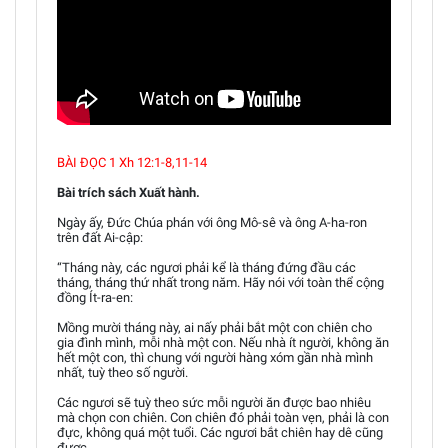
BÀI ĐỌC 1 Xh 12:1-8,11-14
Bài trích sách Xuất hành.
Ngày ấy, Đức Chúa phán với ông Mô-sê và ông A-ha-ron
trên đất Ai-cập:
“Tháng này, các ngươi phải kể là tháng đứng đầu các
tháng, tháng thứ nhất trong năm. Hãy nói với toàn thể cộng
đồng Ít-ra-en:
Mồng mười tháng này, ai nấy phải bắt một con chiên cho
gia đình mình, mỗi nhà một con. Nếu nhà ít người, không ăn
hết một con, thì chung với người hàng xóm gần nhà mình
nhất, tuỳ theo số người.
Các ngươi sẽ tuỳ theo sức mỗi người ăn được bao nhiêu
mà chọn con chiên. Con chiên đó phải toàn vẹn, phải là con
đực, không quá một tuổi. Các ngươi bắt chiên hay dê cũng
được.