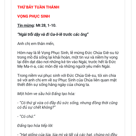
THỨ BẢY TUẦN THÁNH
VỌNG PHỤC SINH
Tin mừng
: Mt 28, 1-10.
“Ngài trỗi dậy và đi Ga-li-lê trước các ông”
Anh chị em thân mến,
Hôm nay là lễ Vọng Phục Sinh, lễ mừng Đức Chúa Giê-su từ
trong mồ đá sống lại khải hoàn, một tin vui và niềm hy vọng
lại đến dạt dào nơi những kẻ tin vào Ngài, trước hết là Đức
Mẹ Ma-ri-a, các môn đệ và những người yêu mến Ngài.
Trong niềm vui phục sinh với Đức Chúa Giê-su, tôi xin chia
sẻ với anh chị em về sự Phục Sinh của Chúa liên quan mật
thiết đến sự sống hằng ngày của chúng ta.
Một hôm ve sầu hỏi Đấng tạo hóa:
- “Có thứ gì vừa có đầy đủ sức sống, nhưng đồng thời cũng
có đủ sự chết không?”
- “Có chứ.”
Đấng tạo hóa tiếp lời:
- “Hạt giống của lúa, lúa mì và tất cả các hạt, chúng nó đều