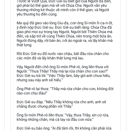
Trước lễ Vượt Qua, Đức Giê-su biết giờ của Người đã đến,
giờ phải bỏ thế gian mà về với Chúa Cha. Người vẫn yêu
thương những kẻ thuộc về mình còn ở thế gian, và Người
yêu thương họ đến cùng.
Ma quỷ đã gieo vào lòng Giu-đa, con ông Si-môn Ít-ca-ri-ốt,
ý định nộp Đức Giê-su. Đức Giê-su biết rằng: Chúa Cha đã
giao phó mọi sự trong tay Người, Người bởi Thiên Chúa mà
đến, và sắp trở về cùng Thiên Chúa, nên trong một bữa ăn,
Người đứng dậy, rời bàn ăn, cởi áo ngoài ra, và lấy khăn mà
thắt lưng.
Rồi Đức Giê-su đổ nước vào chậu, bắt đầu rửa chân cho
các môn đệ và lấy khăn thắt lưng mà lau.
Vậy, Người đến chỗ ông Si-môn Phê-rô, ông liền thưa với
Người: “Thưa Thầy! Thầy mà lại rửa chân cho con sao?”
Đức Giê-su trả lời: “Việc Thầy làm, bây giờ anh chưa hiểu,
nhưng sau này anh sẽ hiểu.”
Ông Phê-rô lại thưa: “Thầy mà rửa chân cho con, không đời
nào con chịu đâu!”
Đức Giê-su đáp: “Nếu Thầy không rửa cho anh, anh sẽ
chẳng được chung phần với Thầy.”
Ông Si-môn Phê-rô liền thưa: “Vậy, thưa Thầy, xin cứ rửa,
không những chân, mà cả tay và đầu con nữa.”
Đức Giê-su bảo ông: “Ai đã tắm rồi, thì không cần phải rửa