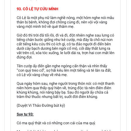
93. CÔ LỆ TỰ CỨU MÌNH
Cô Lệ là một phụ nữ làm nghề nông, một hôm nghe nói mẫu
thân bị bệnh, không đợi chồng cùng đi, nên vội vội vàng
vàng một mình trở về quê thăm mẹ.
Giờ đó thì trời đã tối rồi, đi và đi, đột nhiên nghe sau lưng có
tiếng chân bước giống như kẻ cướp, mà đây là chỗ núi non
cất tiếng kêu cứu thì có ích gì, cô ta đảo người đi đến bên
dưới cây bạch dương bên ngôi cổ mộ, cởi dây thắt lưng ra
vắt trên cổ, xỏa tóc xuống, le lưỡi dài ra, trợn hai con mắt lên
đứng đợi.
Tên cướp ấy đến gần nghe ngóng cẩn thận và nhìn thấy
“con quỷ treo cổ”, sợ hãi kêu lên một tiếng và té lăn ra đất,
cô Lệ vội vàng chạy về nhà mẹ.
Qua ngày hôm sau, nghe người trong thôn nói: có một thanh
niên hôm qua thấy quỷ hiện về, trúng độc tà nên điên điên
khùng khùng, nói năng bậy bạ. Sau đó người ấy chữa cả
trăm thứ thuốc nhưng bất trị, suốt đời điên khùng.
(Duyệt Vi Thảo Đường bút ký)
Suy tư 93:
Có ma quỷ thật và có những con cái của ma quỷ.