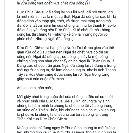
là vừa sống vừa chết; vừa chết vừa sống
(1)
.
Đức Chúa Giê-su đã sống lại như lời Ngài đã nói trước, đó
là một niềm tin và là một sự thật, Ngài đã sống lại sau khi bị
đóng đinh vào thập giá, chết, và được mai táng trong mộ
đá, đó là tất cả niềm tin của chúng ta, như lời thánh Phao-lô
đã quả quyết rằng nếu Đức Chúa Ki-tô chết đi mà không
sống lại, thì chúng ta –những kẻ tin- là những người vô
phúc nhất. Nhưng Ngài đã sống lại.
Đức Chúa Giê-su là hạt giống Nước Trời được gieo vào thế
gian vừa có đủ sự chết nên Ngài đã chết, vừa có đủ sự
sống nên Ngài đã sống lại, sự sống lại này là một bằng
chứng hùng hồn nhất cho thấy chính Ngài là Thiên Chúa, là
Đấng cứu chuộc trần gian. Ngài đã sống lại và đang ở trong
mỗi người chúng ta, để làm cho chúng ta -nhờ bí tích Thanh
Tẩy và Hòa Giải- cũng được sống lại với Ngài trong từng
giây phút của cuộc đời mình.
Anh chị em thân mến,
Mỗi giây phút trong cuộc đời của chúng ta đều có sự chết
và phục sinh của Đức Chúa Giê-su: khi chúng ta hy sinh,
chúng ta hãm mình là chúng ta chết cho tội và sống trong
ân sủng của Thiên Chúa; khi chúng ta nhịn nhục, khi chúng
ta phục vụ là chúng ta chết cho cái tôi và sống lại trong
Thần Khí của Đức Chúa Giê-su...
Không phải chỉ đúng ngày lễ Phục Sinh chúng ta mới “sống
lại”, nhưng tình yêu của Đức Chúa Giê-su thôi thúc chúng ta