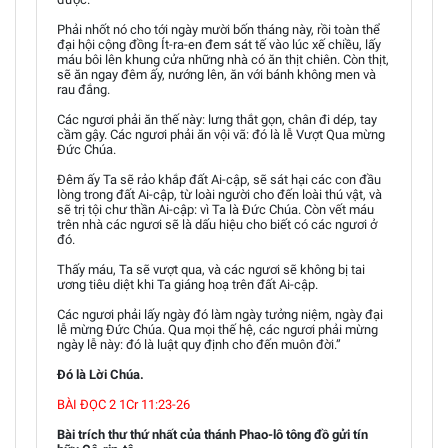
Phải nhốt nó cho tới ngày mười bốn tháng này, rồi toàn thể
đại hội cộng đồng Ít-ra-en đem sát tế vào lúc xế chiều, lấy
máu bôi lên khung cửa những nhà có ăn thịt chiên. Còn thịt,
sẽ ăn ngay đêm ấy, nướng lên, ăn với bánh không men và
rau đắng.
Các ngươi phải ăn thế này: lưng thắt gọn, chân đi dép, tay
cầm gậy. Các ngươi phải ăn vội vã: đó là lễ Vượt Qua mừng
Đức Chúa.
Đêm ấy Ta sẽ rảo khắp đất Ai-cập, sẽ sát hại các con đầu
lòng trong đất Ai-cập, từ loài người cho đến loài thú vật, và
sẽ trị tội chư thần Ai-cập: vì Ta là Đức Chúa. Còn vết máu
trên nhà các ngươi sẽ là dấu hiệu cho biết có các ngươi ở
đó.
Thấy máu, Ta sẽ vượt qua, và các ngươi sẽ không bị tai
ương tiêu diệt khi Ta giáng hoạ trên đất Ai-cập.
Các ngươi phải lấy ngày đó làm ngày tưởng niệm, ngày đại
lễ mừng Đức Chúa. Qua mọi thế hệ, các ngươi phải mừng
ngày lễ này: đó là luật quy định cho đến muôn đời.”
Đó là Lời Chúa.
BÀI ĐỌC 2 1Cr 11:23-26
Bài trích thư thứ nhất của thánh Phao-lô tông đồ gửi tín