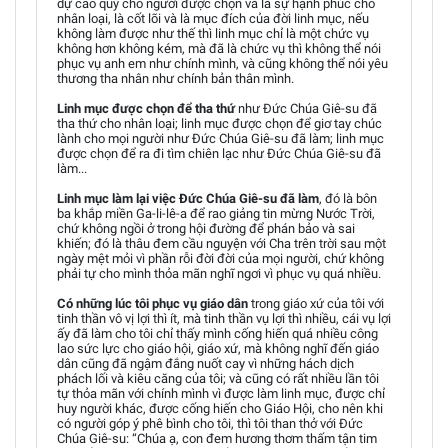
dự cao quý cho người được chọn và là sự hạnh phúc cho
nhân loại, là cốt lõi và là mục đích của đời linh mục, nếu
không làm được như thế thì linh mục chỉ là một chức vụ
không hơn không kém, mà đã là chức vụ thì không thể nói
phục vụ anh em như chính mình, và cũng không thể nói yêu
thương tha nhân như chính bản thân mình.
Linh mục được chọn để tha thứ
như Đức Chúa Giê-su đã
tha thứ cho nhân loại; linh mục được chọn để giơ tay chúc
lành cho mọi người như Đức Chúa Giê-su đã làm; linh mục
được chọn để ra đi tìm chiên lạc như Đức Chúa Giê-su đã
làm...
Linh mục làm lại việc Đức Chúa Giê-su đã làm
, đó là bôn
ba khắp miền Ga-li-lê-a để rao giảng tin mừng Nước Trời,
chứ không ngồi ở trong hội đường để phán bảo và sai
khiến; đó là thâu đem cầu nguyện với Cha trên trời sau một
ngày mệt mỏi vì phần rỗi đời đời của mọi người, chứ không
phải tự cho mình thỏa mãn nghĩ ngơi vì phục vụ quá nhiều.
Có những lúc tôi phục vụ giáo dân
trong giáo xứ của tôi với
tinh thần vô vị lợi thì ít, mà tinh thần vụ lợi thì nhiều, cái vụ lợi
ấy đã làm cho tôi chỉ thấy mình cống hiến quá nhiều công
lao sức lực cho giáo hội, giáo xứ, mà không nghĩ đến giáo
dân cũng đã ngậm đắng nuốt cay vì những hách dịch
phách lối và kiêu căng của tôi; và cũng có rất nhiều lần tôi
tự thỏa mãn với chính mình vì được làm linh mục, được chỉ
huy người khác, được cống hiến cho Giáo Hội, cho nên khi
có người góp ý phê bình cho tôi, thì tôi than thở với Đức
Chúa Giê-su: “Chúa ạ, con đem hương thơm thấm tận tim