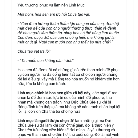
Yêu thương, phục vụ làm nên Linh Mục
Một hôm, hoa sen ấm ức hỏi Chúa tạo vật:
- “Con đem hương thơm thấm tận tim gan của con, đem bộ
mặt đẹp đẽ của con cho người thưởng thức, thân rễ dành
để cho người làm thức ăn, nhuỵ hoa có thể dùng làm thuốc.
Con đem cuộc đời của con ra cống hiến mà không giữ lại
một chút gì, Ngài còn muốn con như thế nào nữa chứ?”
Chúa tạo vật trả lời:
- “Ta muốn con không oán trách”.
Hoa sen đã đem tất cả những gì có trên than mình để phục
vụ con người, nó đã cống hiến tất cả cho con người chẳng
để lại điều gì, vậy mà Đấng tạo hóa muốn nó khiêm tốn hơn
nữa, tức là không oán trách.
Linh mục chính là hoa sen giữa xã hội này
, các ngài được
chọn là để đem sức lực trí óc của mình để phục vụ tha
nhân mà không oán trách, như Đức Chúa Giê-su khi bị
đóng đinh trên thập giá mà không hề oán trách nhân loại tội
lỗi, lại còn xin Cha tha tội cho họ nữa.
Linh mục là người được chọn
để làm những gì mà Đức
Chúa Giê-su đã làm khi còn ở thế gian, đó là thực hiện ý
Cha trên trời bằng việc hiến tế đời mình, là yêu thương và
phục vụ tha nhân cho đến hơi thở cuối cùng. Đó là một vinh