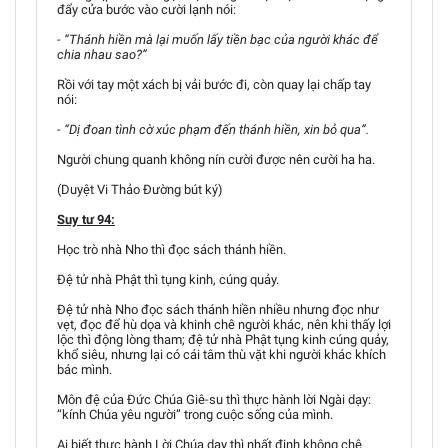
đẩy cửa bước vào cười lạnh nói:
- “Thánh hiền mà lại muốn lấy tiền bạc của người khác để
chia nhau sao?”
Rồi với tay một xách bị vải bước đi, còn quay lại chấp tay
nói:
- “Dị đoan tình cờ xúc phạm đến thánh hiền, xin bỏ qua”.
Người chung quanh không nín cười được nên cười ha ha.
(Duyệt Vi Thảo Đường bút ký)
Suy tư 94:
Học trò nhà Nho thì đọc sách thánh hiền.
Đệ tử nhà Phật thì tụng kinh, cúng quảy.
Đệ tử nhà Nho đọc sách thánh hiền nhiều nhưng đọc như
vẹt, đọc để hù dọa và khinh chê người khác, nên khi thấy lợi
lộc thì động lòng tham; đệ tử nhà Phật tụng kinh cúng quảy,
khổ siêu, nhưng lại có cái tâm thù vặt khi người khác khích
bác mình.
Môn đệ của Đức Chúa Giê-su thì thực hành lời Ngài dạy:
“kính Chúa yêu người” trong cuộc sống của mình.
Ai biết thực hành Lời Chúa dạy thì nhất định không chê