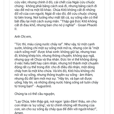
cứu vãn; nhưng chính ở đó, cái chết của Ngài cứu chuộc
chúng - không phải bằng cách xoá đi, nhưng bằng cách đi
vào để mở ra một lối khác. Chúa Kitô không cất đi những
đổ vỡ của con người, Ngài đi vào đó, để cứu chuộc chúng
từ bên trong. Nơi tưởng như mất tất cả, sự sống vẫn có thể
bắt đầu lại một cách sung mãn. “Thập giá Đức Kitô không
cất đi đau khổ, nhưng ban cho nó ý nghĩa!” - Gioan Phaolô
II.
Anh Chị em,
“Tức thì, máu cùng nước chảy ra!”. Như vậy, từ một cạnh
sườn, không chỉ một sự sống mới mở ra, nhưng còn là “một
cách sống mới” được khai sinh: không giữ lại, nhưng trao
đi; không khép kín, nhưng thông chuyển; không quy ngã,
nhưng quy về Chúa và tha nhân. Đức tin vì thế không dừng
ở việc hiểu biết hay cảm nhận, nhưng trở thành một chuyển
động rất cụ thể trong đời: cho đi điều đã nhận, một dòng
chảy hơn là một kho chứa. Và khi đó, Kitô hữu không chỉ
nói về sự sống, nhưng thông truyền sự sống - âm thầm,
nhưng đủ để làm mới mọi sự. “Hãy tin, và bạn sẽ được
uống; hãy tin, và những dòng nước hằng sống sẽ tuôn chảy
từ trong bạn!” - Augustinô.
Chúng ta có thể cầu nguyện,
“Lạy Chúa, trên thập giá, nơi ngọn ‘giáo đâm’ thâu, xin cho
con nhận ra ‘sự sống’; và từ chính những vết thương của
con, xin cho sự sống ấy chảy qua để đến với người khác!”,
Amen.