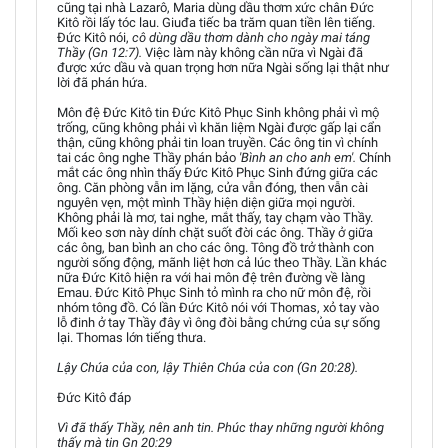
cũng tại nhà Lazarô, Maria dùng dầu thơm xức chân Đức
Kitô rồi lấy tóc lau. Giuđa tiếc ba trăm quan tiền lên tiếng.
Đức Kitô nói,
cô dùng dầu thơm dành cho ngày mai táng
Thầy (Gn 12:7).
Việc làm này không cần nữa vì Ngài đã
được xức dầu và quan trọng hơn nữa Ngài sống lại thật như
lời đã phán hứa.
Môn đệ Đức Kitô tin Đức Kitô Phục Sinh không phải vì mộ
trống, cũng không phải vì khăn liệm Ngài được gấp lại cẩn
thận, cũng không phải tin loan truyền. Các ông tin vì chính
tai các ông nghe Thầy phán bảo
'Bình an cho anh em'.
Chính
mắt các ông nhìn thấy Đức Kitô Phục Sinh đứng giữa các
ông. Căn phòng vẫn im lặng, cửa vẫn đóng, then vẫn cài
nguyên vẹn, một mình Thầy hiện diện giữa mọi người.
Không phải là mơ, tai nghe, mắt thấy, tay chạm vào Thầy.
Mối keo sơn này dính chặt suốt đời các ông. Thầy ở giữa
các ông, ban bình an cho các ông. Tông đồ trở thành con
người sống động, mãnh liệt hơn cả lúc theo Thầy. Lần khác
nữa Đức Kitô hiện ra với hai môn đệ trên đường về làng
Emau. Đức Kitô Phục Sinh tỏ mình ra cho nữ môn đệ, rồi
nhóm tông đồ. Có lần Đức Kitô nói với Thomas, xỏ tay vào
lỗ đinh ở tay Thầy đây vì ông đòi bằng chứng của sự sống
lại. Thomas lớn tiếng thưa.
Lậy Chúa của con, lậy Thiên Chúa của con (Gn 20:28).
Đức Kitô đáp
Vì đã thấy Thầy, nên anh tin. Phúc thay những người không
thấy mà tin Gn 20:29