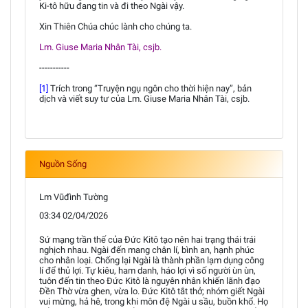
Ki-tô hữu đang tin và đi theo Ngài vậy.
Xin Thiên Chúa chúc lành cho chúng ta.
Lm. Giuse Maria Nhân Tài, csjb.
-----------
[1]
Trích trong “Truyện ngụ ngôn cho thời hiện nay”, bản
dịch và viết suy tư của Lm. Giuse Maria Nhân Tài, csjb.
Nguồn Sống
Lm Vũđình Tường
03:34 02/04/2026
Sứ mạng trần thế của Đức Kitô tạo nên hai trạng thái trái
nghịch nhau. Ngài đến mang chân lí, bình an, hạnh phúc
cho nhân loại. Chống lại Ngài là thành phần lạm dụng công
lí để thủ lợi. Tự kiêu, ham danh, háo lợi vì số người ùn ùn,
tuôn đến tin theo Đức Kitô là nguyên nhân khiến lãnh đạo
Đền Thờ vừa ghen, vừa lo. Đức Kitô tắt thở; nhóm giết Ngài
vui mừng, hả hê, trong khi môn đệ Ngài u sầu, buồn khổ. Họ