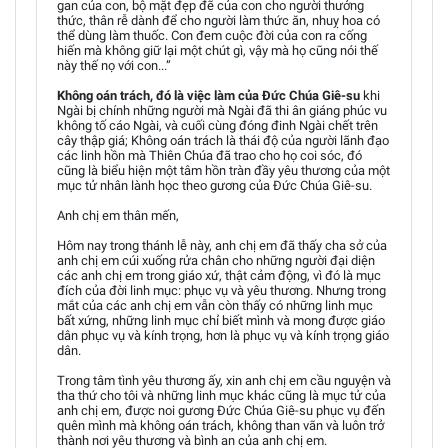
gan của con, bộ mặt đẹp đẽ của con cho người thưởng
thức, thân rễ dành để cho người làm thức ăn, nhuỵ hoa có
thể dùng làm thuốc. Con đem cuộc đời của con ra cống
hiến mà không giữ lại một chút gì, vậy mà họ cũng nói thế
này thế nọ với con...”
Không oán trách, đó là việc làm của Đức Chúa Giê-su
khi
Ngài bị chính những người mà Ngài đã thi ân giáng phúc vu
không tố cáo Ngài, và cuối cùng đóng đinh Ngài chết trên
cây thập giá; Không oán trách là thái độ của người lãnh đạo
các linh hồn mà Thiên Chúa đã trao cho họ coi sóc, đó
cũng là biểu hiện một tâm hồn tràn đầy yêu thương của một
mục tử nhân lành học theo gương của Đức Chúa Giê-su.
Anh chị em thân mến,
Hôm nay trong thánh lễ này, anh chị em đã thấy cha sở của
anh chị em cúi xuống rửa chân cho những người đại diện
các anh chị em trong giáo xứ, thật cảm động, vì đó là mục
đích của đời linh mục: phục vụ và yêu thương. Nhưng trong
mắt của các anh chị em vẫn còn thấy có những linh mục
bất xứng, những linh mục chỉ biết mình và mong được giáo
dân phục vụ và kính trọng, hơn là phục vụ và kính trọng giáo
dân.
Trong tâm tình yêu thương ấy, xin anh chị em cầu nguyện và
tha thứ cho tôi và những linh mục khác cũng là mục tử của
anh chị em, được noi gương Đức Chúa Giê-su phục vụ đến
quên mình mà không oán trách, không than vãn và luôn trở
thành nơi yêu thương và bình an của anh chị em.