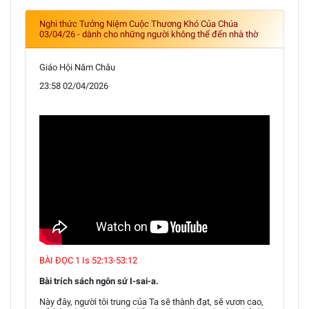
Nghi thức Tưởng Niệm Cuộc Thương Khó Của Chúa
03/04/26 - dành cho những người không thể đến nhà thờ
Giáo Hội Năm Châu
23:58 02/04/2026
BÀI ĐỌC 1 Is 52:13-53:12
Bài trích sách ngôn sứ I-sai-a.
Này đây, người tôi trung của Ta sẽ thành đạt, sẽ vươn cao,