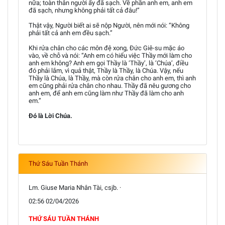
nữa; toàn thân người ấy đã sạch. Về phần anh em, anh em
đã sạch, nhưng không phải tất cả đâu!”
Thật vậy, Người biết ai sẽ nộp Người, nên mới nói: “Không
phải tất cả anh em đều sạch.”
Khi rửa chân cho các môn đệ xong, Đức Giê-su mặc áo
vào, về chỗ và nói: “Anh em có hiểu việc Thầy mới làm cho
anh em không? Anh em gọi Thầy là ‘Thầy’, là ‘Chúa’, điều
đó phải lắm, vì quả thật, Thầy là Thầy, là Chúa. Vậy, nếu
Thầy là Chúa, là Thầy, mà còn rửa chân cho anh em, thì anh
em cũng phải rửa chân cho nhau. Thầy đã nêu gương cho
anh em, để anh em cũng làm như Thầy đã làm cho anh
em.”
Đó là Lời Chúa.
Thứ Sáu Tuần Thánh
Lm. Giuse Maria Nhân Tài, csjb. ·
02:56 02/04/2026
THỨ SÁU TUẦN THÁNH