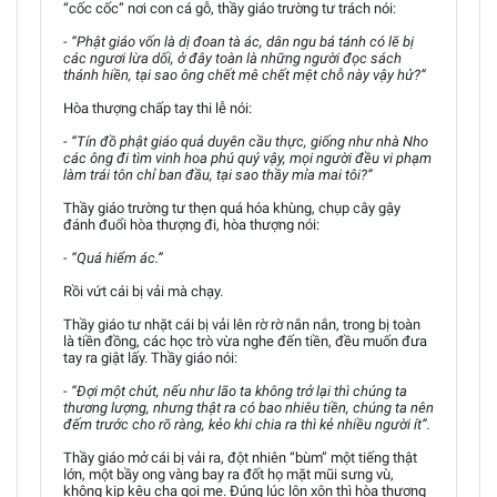
“cốc cốc” nơi con cá gỗ, thầy giáo trường tư trách nói:
- “Phật giáo vốn là dị đoan tà ác, dân ngu bá tánh có lẽ bị
các ngươi lừa dối, ở đây toàn là những người đọc sách
thánh hiền, tại sao ông chết mê chết mệt chỗ này vậy hử?”
Hòa thượng chấp tay thi lễ nói:
- “Tín đồ phật giáo quả duyên cầu thực, giống như nhà Nho
các ông đi tìm vinh hoa phú quý vậy, mọi người đều vi phạm
làm trái tôn chỉ ban đầu, tại sao thầy mỉa mai tôi?”
Thầy giáo trường tư thẹn quá hóa khùng, chụp cây gậy
đánh đuổi hòa thượng đi, hòa thượng nói:
- “Quá hiểm ác.”
Rồi vứt cái bị vải mà chạy.
Thầy giáo tư nhặt cái bị vải lên rờ rờ nắn nắn, trong bị toàn
là tiền đồng, các học trò vừa nghe đến tiền, đều muốn đưa
tay ra giật lấy. Thầy giáo nói:
- “Đợi một chút, nếu như lão ta không trở lại thì chúng ta
thương lượng, nhưng thật ra có bao nhiêu tiền, chúng ta nên
đếm trước cho rõ ràng, kẻo khi chia ra thì kẻ nhiều người ít”.
Thầy giáo mở cái bị vải ra, đột nhiên “bùm” một tiếng thật
lớn, một bầy ong vàng bay ra đốt họ mặt mũi sưng vù,
không kịp kêu cha gọi mẹ. Đúng lúc lộn xộn thì hòa thượng