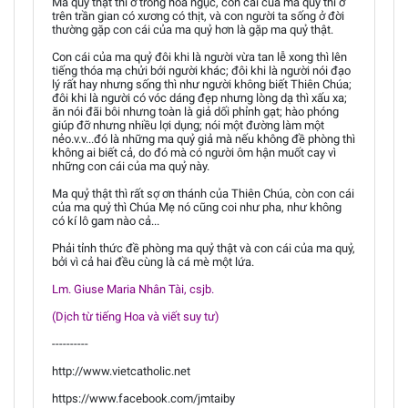
Ma quỷ thật thì ở trong hỏa ngục, con cái của ma quỷ thì ở
trên trần gian có xương có thịt, và con người ta sống ở đời
thường gặp con cái của ma quỷ hơn là gặp ma quỷ thật.
Con cái của ma quỷ đôi khi là người vừa tan lễ xong thì lên
tiếng thóa mạ chửi bới người khác; đôi khi là người nói đạo
lý rất hay nhưng sống thì như người không biết Thiên Chúa;
đôi khi là người có vóc dáng đẹp nhưng lòng dạ thì xấu xa;
ăn nói đãi bôi nhưng toàn là giả dối phỉnh gạt; hào phóng
giúp đỡ nhưng nhiều lợi dụng; nói một đường làm một
nẻo.v.v...đó là những ma quỷ giả mà nếu không đề phòng thì
không ai biết cả, do đó mà có người ôm hận muốt cay vì
những con cái của ma quỷ này.
Ma quỷ thật thì rất sợ ơn thánh của Thiên Chúa, còn con cái
của ma quỷ thì Chúa Mẹ nó cũng coi như pha, như không
có kí lô gam nào cả...
Phải tỉnh thức đề phòng ma quỷ thật và con cái của ma quỷ,
bởi vì cả hai đều cùng là cá mè một lứa.
Lm. Giuse Maria Nhân Tài, csjb.
(Dịch từ tiếng Hoa và viết suy tư)
----------
http://www.vietcatholic.net
https://www.facebook.com/jmtaiby