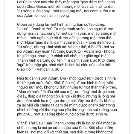
Lời Chúa hôm nay cho thấy một ngọn ‘giáo đâm’ thâu cạnh
sườn Chúa Giêsu: một vết thương mở ra và vẫn mở; từ đó,
‘sự sống’ tuôn chảy - một tạo dựng mới, nơi cạnh sườn xưa
của Ađam chỉ còn là hình bóng.
Gioan cố ý dùng lại một hình ảnh từ ban sơ tạo dựng:
“latus” - “cạnh sườn”. Từ một cạnh sườn, con người được
dựng nên; và nay, cũng từ một cạnh sườn, một sự sống mới
mở ra - một ngôn ngữ cũ được viết lại trong một thân thể
mới. Ngọn ‘giáo đâm’, cạnh sườn mở ra - không để khép lại
‘sự sống’, nhưng khai sinh nó. Và như thế, điều đã khởi sự
nơi Ađam, nay hoàn tất trong Đức Kitô - Ađam mới - không
từ giấc ngủ, nhưng từ chính cái chết, thứ giấc ngủ mà
Thánh Kinh đã từng gọi tên. “Từ cạnh sườn Đức Kitô, đang
‘ngủ’ trên thập giá, phát sinh bí tích kỳ diệu của toàn thể
Giáo Hội!” - Vatican II, SC 5.
Nếu từ cạnh sườn Ađam, Evà - một người nữ - được sinh ra,
thì từ cạnh sườn Đức Kitô, Giáo Hội được hình thành. Một
“người nữ” mới, không từ đất, nhưng từ một thân thể bị treo.
“Máu và nước” là dấu chỉ của một ‘sự sống’ mới được ban;
ở đây, thập giá không còn là nơi kết thúc, nhưng là lòng mẹ
âm thầm sinh hạ một tạo dựng mới. Vậy mà điều ấy không
xa lạ! Mỗi khi chúng ta dám để mình được chạm đến trong
chính những vết thương của yêu thương, của cúi xuống, của
phục vụ… một sự sống khác cũng có thể được sinh ra.
Vì thế, Thứ Sáu Tuần Thánh không chỉ là ký ức của một cái
chết, nhưng là nơi ơn cứu chuộc của Chúa Kitô chạm đến
hiện tại: nơi mọi đổ vỡ, thất bại, mọi điều tưởng không thể