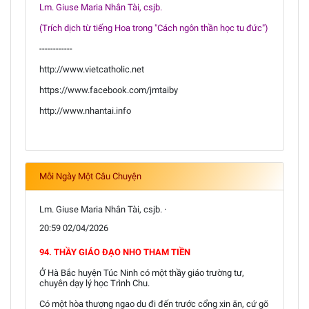
Lm. Giuse Maria Nhân Tài, csjb.
(Trích dịch từ tiếng Hoa trong "Cách ngôn thần học tu đức")
------------
http://www.vietcatholic.net
https://www.facebook.com/jmtaiby
http://www.nhantai.info
Mỗi Ngày Một Câu Chuyện
Lm. Giuse Maria Nhân Tài, csjb. ·
20:59 02/04/2026
94. THẦY GIÁO ĐẠO NHO THAM TIỀN
Ở Hà Bắc huyện Túc Ninh có một thầy giáo trường tư,
chuyên dạy lý học Trình Chu.
Có một hòa thượng ngao du đi đến trước cổng xin ăn, cứ gõ