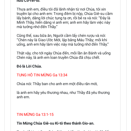
hữu Cô-rin-tô.
Thưa anh em, điều tôi đã lãnh nhận từ nơi Chúa, tôi xin
truyền lại cho anh em: Trong đêm bị nộp, Chúa Giê-su cầm
lấy bánh, dâng lời chúc tụng tạ ơn, rồi bẻ ra và nói: “Đây là
Mình Thầy, hiến dâng vì anh em; anh em hãy làm việc này
mà tưởng nhớ đến Thầy.”
Cũng thế, sau bữa ăn, Người cầm lấy chén rượu và nói:
“Chén này là Giao Ước Mới, lập bằng Máu Thầy; mỗi khi
uống, anh em hãy làm việc này mà tưởng nhớ đến Thầy.”
Thật vậy, cho tới ngày Chúa đến, mỗi lần ăn Bánh và uống
Chén này, là anh em loan truyền Chúa đã chịu chết.
Đó là Lời Chúa.
TUNG HÔ TIN MỪNG Ga 13:34
Chúa nói: Thầy ban cho anh em một điều răn mới,
là anh em hãy yêu thương nhau, như Thầy đã yêu thương
anh em.
TIN MỪNG Ga 13:1-15
Tin Mừng Chúa Giê-su Ki-tô theo thánh Gio-an.