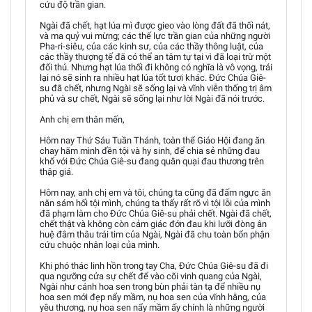
cứu độ trần gian.
Ngài đã chết, hạt lúa mì được gieo vào lòng đất đã thối nát,
và ma quỷ vui mừng; các thế lực trần gian của những người
Pha-ri-siêu, của các kinh sư, của các thầy thông luật, của
các thầy thượng tế đã có thể an tâm tự tại vì đã loại trừ một
đối thủ. Nhưng hạt lúa thối đi không có nghĩa là vô vọng, trái
lại nó sẽ sinh ra nhiều hạt lúa tốt tươi khác. Đức Chúa Giê-
su đã chết, nhưng Ngài sẽ sống lại và vĩnh viễn thống trị âm
phủ và sự chết, Ngài sẽ sống lại như lời Ngài đã nói trước.
Anh chị em thân mến,
Hôm nay Thứ Sáu Tuần Thánh, toàn thể Giáo Hội đang ăn
chay hãm mình đền tội và hy sinh, để chia sẻ những đau
khổ với Đức Chúa Giê-su đang quằn quại đau thương trên
thập giá.
Hôm nay, anh chị em và tôi, chúng ta cũng đã đấm ngực ăn
năn sám hối tội mình, chúng ta thấy rất rõ vì tội lỗi của mình
đã phạm làm cho Đức Chúa Giê-su phải chết. Ngài đã chết,
chết thật và không còn cảm giác đớn đau khi lưỡi đòng ân
huệ đâm thâu trái tim của Ngài, Ngài đã chu toàn bổn phận
cứu chuộc nhân loại của mình.
Khi phó thác linh hồn trong tay Cha, Đức Chúa Giê-su đã đi
qua ngưỡng cửa sự chết để vào cõi vinh quang của Ngài,
Ngài như cánh hoa sen trong bùn phải tàn tạ để nhiều nụ
hoa sen mới đẹp nẩy mầm, nụ hoa sen của vĩnh hằng, của
yêu thương, nụ hoa sen nẩy mầm ấy chính là những người