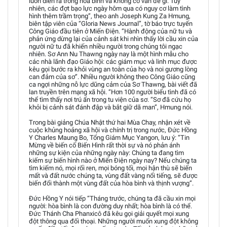
luôn diễn ra trong hòa bình và không có vấn đề gì. Tuy
nhiên, các đợt bạo lực ngày hôm qua có nguy cơ làm tình
hình thêm trầm trọng”, theo anh Joseph Kung Za Hmung,
biên tập viên của “Gloria News Journal”, tờ báo trực tuyến
Công Giáo đầu tiên ở Miến Điện. “Hành động của nữ tu và
phản ứng dừng lại của cảnh sát khi nhìn thấy lời cầu xin của
người nữ tu đã khiến nhiều người trong chúng tôi ngạc
nhiên. Sơ Ann Nu Thawng ngày nay là một hình mẫu cho
các nhà lãnh đạo Giáo hội: các giám mục và linh mục được
kêu gọi bước ra khỏi vùng an toàn của họ và noi gương lòng
can đảm của sơ”. Nhiều người không theo Công Giáo cũng
ca ngợi những nỗ lực dũng cảm của Sơ Thawng, bài viết đã
lan truyền trên mạng xã hội. “Hơn 100 người biểu tình đã có
thể tìm thấy nơi trú ẩn trong tu viện của sơ. “Sơ đã cứu họ
khỏi bị cảnh sát đánh đập và bắt giữ dã man”, Hmung nói.
Trong bài giảng Chúa Nhật thứ hai Mùa Chay, nhận xét về
cuộc khủng hoảng xã hội và chính trị trong nước, Đức Hồng
Y Charles Maung Bo, Tổng Giám Mục Yangon, lưu ý: “Tin
Mừng về biến cố Biến Hình rất thời sự và nó phản ánh
những sự kiện của những ngày này: Chúng ta đang tìm
kiếm sự biến hình nào ở Miến Điện ngày nay? Nếu chúng ta
tìm kiếm nó, mọi rối ren, mọi bóng tối, mọi hận thù sẽ biến
mất và đất nước chúng ta, vùng đất vàng nổi tiếng, sẽ được
biến đổi thành một vùng đất của hòa bình và thịnh vượng”.
Đức Hồng Y nói tiếp “Tháng trước, chúng ta đã cầu xin mọi
người: hòa bình là con đường duy nhất; hòa bình là có thể.
Đức Thánh Cha Phanxicô đã kêu gọi giải quyết mọi xung
đột thông qua đối thoại. Những người muốn xung đột không