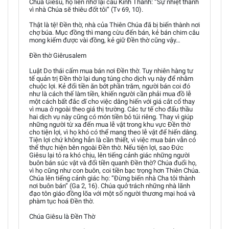
Chúa Giêsu, họ liền nhớ lại câu Kinh Thánh: “Sự nhiệt thành
vì nhà Chúa sẽ thiêu đốt tôi” (Tv 69, 10).
Thật là tệ! Đền thờ, nhà của Thiên Chúa đã bị biến thành nơi
chợ búa. Mục đồng thì mang cừu đến bán, kẻ bán chim câu
mong kiếm được vài đồng, kẻ giữ Đền thờ cũng vậy…
Đền thờ Giêrusalem
Luật Do thái cấm mua bán nơi Ðền thờ. Tuy nhiên hàng tư
tế quản trị Ðền thờ lại dung túng cho dịch vụ này để nhằm
chuộc lợi. Kẻ đổi tiền ăn bớt phần trăm, người bán coi đó
như là cách thế làm tiền, khiến người cần phải mua đồ lễ
một cách bất đắc dĩ cho việc dâng hiến với giá cắt cổ thay
vì mua ở ngoài theo giá thị trường. Các tư tế cho đấu thầu
hai dịch vụ này cũng có món tiền bỏ túi riêng. Thay vì giúp
những người từ xa đến mua lễ vật trong khu vực Ðền thờ
cho tiện lợi, vì họ khó có thể mang theo lễ vật để hiến dâng.
Tiện lợi chứ không hẳn là cần thiết, vì việc mua bán vẫn có
thể thực hiện bên ngoài Ðền thờ. Nếu tiện lợi, sao Ðức
Giêsu lại tỏ ra khó chịu, lên tiếng cảnh giác những người
buôn bán súc vật và đổi tiền quanh Ðền thờ? Chúa đuổi họ,
vì họ cũng như con buôn, coi tiền bạc trọng hơn Thiên Chúa.
Chúa lên tiếng cảnh giác họ: “Ðừng biến nhà Cha tôi thành
nơi buôn bán” (Ga 2, 16). Chúa quở trách những nhà lãnh
đạo tôn giáo đồng lõa với một số người thương mại hoá và
phàm tục hoá Ðền thờ.
Chúa Giêsu là Đền Thờ