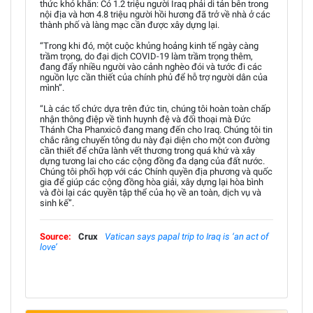
thức khó khăn: Có 1.2 triệu người Iraq phải di tản bên trong
nội địa và hơn 4.8 triệu người hồi hương đã trở về nhà ở các
thành phố và làng mạc cần được xây dựng lại.
“Trong khi đó, một cuộc khủng hoảng kinh tế ngày càng
trầm trọng, do đại dịch COVID-19 làm trầm trọng thêm,
đang đẩy nhiều người vào cảnh nghèo đói và tước đi các
nguồn lực cần thiết của chính phủ để hỗ trợ người dân của
mình”.
“Là các tổ chức dựa trên đức tin, chúng tôi hoàn toàn chấp
nhận thông điệp về tình huynh đệ và đối thoại mà Đức
Thánh Cha Phanxicô đang mang đến cho Iraq. Chúng tôi tin
chắc rằng chuyến tông du này đại diện cho một con đường
cần thiết để chữa lành vết thương trong quá khứ và xây
dựng tương lai cho các cộng đồng đa dạng của đất nước.
Chúng tôi phối hợp với các Chính quyền địa phương và quốc
gia để giúp các cộng đồng hòa giải, xây dựng lại hòa bình
và đòi lại các quyền tập thể của họ về an toàn, dịch vụ và
sinh kế”.
Source:
Crux
Vatican says papal trip to Iraq is ‘an act of
love’