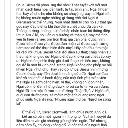
Chúa Giêsu đã phản ứng thế nào? Thật tuyệt vời! Với một
nhân cách hiếu hoà, bản lãnh, tự tại, bình an… Ngài khoan
thai bày vẽ cho họ như không có chuyện gì xảy ra. Ngài biết,
họ không muốn nghe những gì đang chờ đợi Ngài ở
Giêrusalem; thế nhưng, Ngài nhất định tỏ cho họ sự thật gai
gốc này, đặc biệt là khi thời điểm chết chóc đã cận kề.
Thông thường, chúng ta khó chấp nhận toàn bộ thông điệp
Phúc Âm vì lẽ, nó luôn quy hướng về thập giá; vậy mà tình
yêu tự hiến và việc ôm trọn thập giá cần phải được nhìn,
được hiểu, được yêu, được đón nhận và được tuyên xưng.
Làm sao có thể thực hiện điều này? Hãy bắt đầu ‘tìm một
lối vào’ với Chúa Giêsu! Ngài đối diện sự thật; chấp nhận sự
thật mà không do dự; Ngài biết đau khổ và cái chết sắp xảy
ra. Ngài không nhìn thập giá dưới lăng kính tiêu cực, không
coi đó là một bi kịch phải tránh; Ngài không cho phép sợ hãi
khiến Ngài nhụt chí. Thay vào đó, Chúa Giêsu nhìn những
đau khổ sắp xảy đến dưới ánh sáng cứu độ; Ngài coi đau
khổ và cái chết là hành động của một tình yêu miên viễn
mà Ngài sẽ sớm dâng hiến. Vì thế, không chỉ đón nhận,
Ngài còn nói đến những đau khổ với sự tự tin và can đảm;
Ngài đã ‘tìm một lối vào’ con đường “Thập Tự”, vì Ngài biết,
cuối con đường này, sẽ mở ra một ánh quang rạng ngời
phục sinh. Ngài đã nói, “Nhưng ngày thứ ba, Người sẽ sống
lại”.
Ở thế kỷ 17, Oliver Cromwell, lãnh chúa nước Anh, đã
kết án xử bắn một người lính trọng tội. Vụ hành quyết dự
liệu diễn ra vào giờ chuông giới nghiêm ngân. Thế nhưng,
đêm hôm ấy, chuông không đổ. Vị hôn thê của người lính