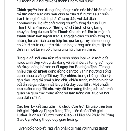
sứ mệnh của người kế vị thánh Phêrô đòi buộc”.
Chính quyền Iraq đang lúng túng trước các khó khăn rất lớn
để tìm cách vực dậy nền kinh tế của đất nước sau chiến
tranh trong bối cảnh phải đương đầu với đại dịch
coronavirus. Họ rất chờ mong chuyến tông du của Đức
Thánh Cha Phanxicô. Những lời chỉ trích chống báng
chuyến tông du của Đức Thánh Cha chỉ nổi lên từ một số
thành phần bên ngoài Iraq. Càng gần đến chuyến tông du,
những lời chỉ trích càng tiếp tục gia tăng. Tuy nhiên, cũng
có 29 tổ chức dựa trên đức tin hoạt động trên thực địa đã
đưa ra một tuyên bố chung ủng hộ chuyến thăm.
“Iraq là cái nôi của nền văn minh nhân loại và là một đất
nước xinh đẹp với sự đa dạng về văn hóa và tôn giáo”, tuyên
bố được công bố vào cuối ngày thứ Ba nhận định. “Trong
nhiều thế kỷ, nhiều cộng đồng dân tộc và tín ngưỡng sống
cạnh nhau ở vùng đất này. Tuy nhiên, trong những thập kỷ
gần đây, Iraq đã phải hứng chịu chiến tranh, mất an ninh và
bất ổn và gần đây nhất là sự trỗi dậy của ISIS. Một chuỗi
các cuộc xung đột như vậy đã làm căng thẳng sâu sắc mối
quan hệ giữa các cộng đồng và làm hỏng cấu trúc xã hội
của đất nước”.
Các bên ký kết bao gồm Tổ chức Cứu trợ Hồi giáo trên toàn
thế giới, Dịch vụ Tị nạn Dòng Tên, Liên đoàn Thế giới
Luther, Dịch vụ Cứu trợ Công Giáo và Hiệp hội Phúc lợi Công
Giáo Cận Đông thuộc quỹ giáo hoàng.
Tuyên bố cho biết Iraq vẫn phải đối mặt với những thách