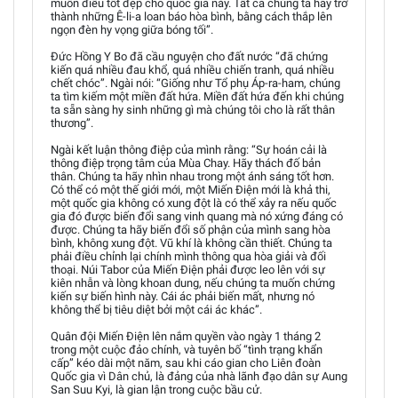
muốn điều tốt đẹp cho quốc gia này. Tất cả chúng ta hãy trở
thành những Ê-li-a loan báo hòa bình, bằng cách thắp lên
ngọn đèn hy vọng giữa bóng tối”.
Đức Hồng Y Bo đã cầu nguyện cho đất nước “đã chứng
kiến quá nhiều đau khổ, quá nhiều chiến tranh, quá nhiều
chết chóc”. Ngài nói: “Giống như Tổ phụ Áp-ra-ham, chúng
ta tìm kiếm một miền đất hứa. Miền đất hứa đến khi chúng
ta sẵn sàng hy sinh những gì mà chúng tôi cho là rất thân
thương”.
Ngài kết luận thông điệp của mình rằng: “Sự hoán cải là
thông điệp trọng tâm của Mùa Chay. Hãy thách đố bản
thân. Chúng ta hãy nhìn nhau trong một ánh sáng tốt hơn.
Có thể có một thế giới mới, một Miến Điện mới là khả thi,
một quốc gia không có xung đột là có thể xảy ra nếu quốc
gia đó được biến đổi sang vinh quang mà nó xứng đáng có
được. Chúng ta hãy biến đổi số phận của mình sang hòa
bình, không xung đột. Vũ khí là không cần thiết. Chúng ta
phải điều chỉnh lại chính mình thông qua hòa giải và đối
thoại. Núi Tabor của Miến Điện phải được leo lên với sự
kiên nhẫn và lòng khoan dung, nếu chúng ta muốn chứng
kiến sự biến hình này. Cái ác phải biến mất, nhưng nó
không thể bị tiêu diệt bởi một cái ác khác”.
Quân đội Miến Điện lên nắm quyền vào ngày 1 tháng 2
trong một cuộc đảo chính, và tuyên bố “tình trạng khẩn
cấp” kéo dài một năm, sau khi cáo gian cho Liên đoàn
Quốc gia vì Dân chủ, là đảng của nhà lãnh đạo dân sự Aung
San Suu Kyi, là gian lận trong cuộc bầu cử.