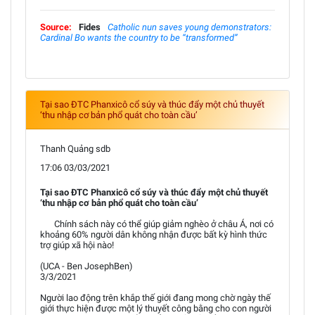
Source:
Fides
Catholic nun saves young demonstrators:
Cardinal Bo wants the country to be “transformed”
Tại sao ĐTC Phanxicô cổ súy và thúc đẩy một chủ thuyết
‘thu nhập cơ bản phổ quát cho toàn cầu’
Thanh Quảng sdb
17:06 03/03/2021
Tại sao ĐTC Phanxicô cổ súy và thúc đẩy một chủ thuyết
‘thu nhập cơ bản phổ quát cho toàn cầu’
Chính sách này có thể giúp giảm nghèo ở châu Á, nơi có
khoảng 60% người dân không nhận được bất kỳ hình thức
trợ giúp xã hội nào!
(UCA - Ben JosephBen)
3/3/2021
Người lao động trên khắp thế giới đang mong chờ ngày thế
giới thực hiện được một lý thuyết công bằng cho con người