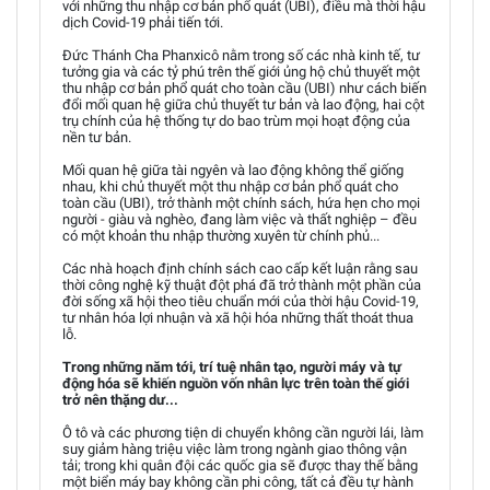
với những thu nhập cơ bản phổ quát (UBI), điều mà thời hậu
dịch Covid-19 phải tiến tới.
Đức Thánh Cha Phanxicô nằm trong số các nhà kinh tế, tư
tưởng gia và các tỷ phú trên thế giới ủng hộ chủ thuyết một
thu nhập cơ bản phổ quát cho toàn cầu (UBI) như cách biến
đổi mối quan hệ giữa chủ thuyết tư bản và lao động, hai cột
trụ chính của hệ thống tự do bao trùm mọi hoạt động của
nền tư bản.
Mối quan hệ giữa tài ngyên và lao động không thể giống
nhau, khi chủ thuyết một thu nhập cơ bản phổ quát cho
toàn cầu (UBI), trở thành một chính sách, hứa hẹn cho mọi
người - giàu và nghèo, đang làm việc và thất nghiệp – đều
có một khoản thu nhập thường xuyên từ chính phủ...
Các nhà hoạch định chính sách cao cấp kết luận rằng sau
thời công nghệ kỹ thuật đột phá đã trở thành một phần của
đời sống xã hội theo tiêu chuẩn mới của thời hậu Covid-19,
tư nhân hóa lợi nhuận và xã hội hóa những thất thoát thua
lỗ.
Trong những năm tới, trí tuệ nhân tạo, người máy và tự
động hóa sẽ khiến nguồn vốn nhân lực trên toàn thế giới
trở nên thặng dư...
Ô tô và các phương tiện di chuyển không cần người lái, làm
suy giảm hàng triệu việc làm trong ngành giao thông vận
tải; trong khi quân đội các quốc gia sẽ được thay thế bằng
một biển máy bay không cần phi công, tất cả đều tự hành