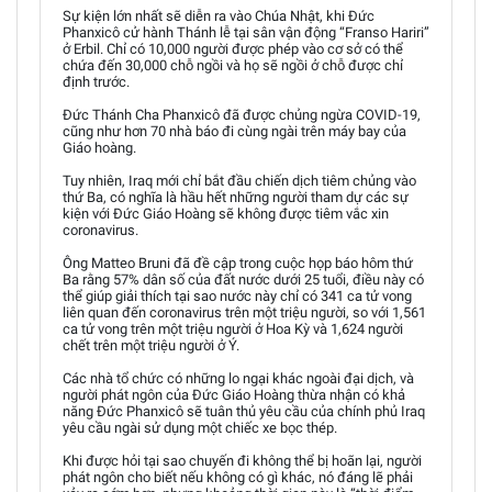
Sự kiện lớn nhất sẽ diễn ra vào Chúa Nhật, khi Đức
Phanxicô cử hành Thánh lễ tại sân vận động “Franso Hariri”
ở Erbil. Chỉ có 10,000 người được phép vào cơ sở có thể
chứa đến 30,000 chỗ ngồi và họ sẽ ngồi ở chỗ được chỉ
định trước.
Đức Thánh Cha Phanxicô đã được chủng ngừa COVID-19,
cũng như hơn 70 nhà báo đi cùng ngài trên máy bay của
Giáo hoàng.
Tuy nhiên, Iraq mới chỉ bắt đầu chiến dịch tiêm chủng vào
thứ Ba, có nghĩa là hầu hết những người tham dự các sự
kiện với Đức Giáo Hoàng sẽ không được tiêm vắc xin
coronavirus.
Ông Matteo Bruni đã đề cập trong cuộc họp báo hôm thứ
Ba rằng 57% dân số của đất nước dưới 25 tuổi, điều này có
thể giúp giải thích tại sao nước này chỉ có 341 ca tử vong
liên quan đến coronavirus trên một triệu người, so với 1,561
ca tử vong trên một triệu người ở Hoa Kỳ và 1,624 người
chết trên một triệu người ở Ý.
Các nhà tổ chức có những lo ngại khác ngoài đại dịch, và
người phát ngôn của Đức Giáo Hoàng thừa nhận có khả
năng Đức Phanxicô sẽ tuân thủ yêu cầu của chính phủ Iraq
yêu cầu ngài sử dụng một chiếc xe bọc thép.
Khi được hỏi tại sao chuyến đi không thể bị hoãn lại, người
phát ngôn cho biết nếu không có gì khác, nó đáng lẽ phải