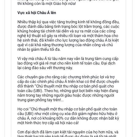
thì không còn là một Giáo hội nữa!
Vực xã hội Châu Á lên
Nhiều thập kỷ qua việc tăng trưởng kinh tế không đồng đều,
được đánh dấu bằng tình trạng bóc lột trầm trọng, các cuộc
khủng hoảng tài chính tái diễn và sự ra mắt của các công
nghệ kỹ thuật số gây ra nhiều rối loạn và một thảm họa cho
hệ sinh thái, đã khiến cho lực lượng lao động châu Á bị kiệt
quệ vì cái khả năng thương lượng của nhân công và chủ
nhân bị giảm thiểu tối đa.
Vì vậy mà châu Á từ lâu năm nay vẫn là trung tâm cung cấp
lao động với giá rẻ mạt cho nền kinh tế toàn cầu. Đại dịch
lại càng đào sâu vết thương này.
Các chuyên gia cho rằng các chương trình phúc lợi và trợ
cấp do các chính phủ châu Á triển khai có thể được chuyển
đổi thành “Chủ thuyết một thu nhập cơ bản phổ quát cho
toàn cầu (UBI). Theo họ, những giọt bọt biển này hiện đang
nằm trong tay những người giàu hoặc được những người
trung gian phỗng tay trên!...
Họ coi “Chủ thuyết một thu nhập cơ bản phổ quát cho toàn
cầu (UBI) như một công cụ xóa đói giảm nghèo hữu hiệu ở
châu Á, nơi có khoảng 60% cư dân không được nhận bất kỳ
một hình thức trợ cấp xã hội nào cả!
Cơn đại dịch đã làm cạn kiệt tài nguyên của họ hơn nữa, và
làm thiệt hại tới nền kinh tế được dự đoán là sẽ tồi tệ nhất