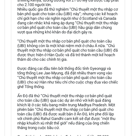
shilling Kenya, tương đương với 21 đô Mỹ đã được cấp phát
cho 2.100 người lớn.
Nhiều quốc gia đã thử nghiệm “Chủ thuyết một thu nhập cơ
bản phổ quát cho toàn cầu (UBI) này”; nhưng các kế hoạch
chỉ giới hạn cho vài nghìn người như ở Scotland và Canada
đang cân nhắc khả năng áp dụng “Chủ thuyết một thu nhập
cơ bản phổ quát cho toàn cầu (UBI) hầu giúp dân chúng
vượt qua những khó khăn do đại dịch gây ra.
“Chủ thuyết một thu nhập cơ bản phổ quát cho toàn cầu
(UBI) không còn là một khái niệm mới ở châu Á nữa. “Chủ
thuyết một thu nhập cơ bản phổ quát cho toàn cầu (UBI) đã
được thực hiện ở Hàn Quốc và đã trở thành một kế hoạch
thăm dò cho các chính trị gia.
Được đăng cai đầu tiên bởi thống đốc tỉnh Gyeonggi và
tổng thống Lee Jae-Myung, đã đặt nhiều tham vọng vào
“Chủ thuyết một thu nhập cơ bản phổ quát cho toàn cầu
(UBI) cho xứ Hàn như tiêu chí cho cuộc chạy đua vào chiếc
ghế Tổng thống.
Ấn Độ đã thử “Chủ thuyết một thu nhập cơ bản phổ quát
cho toàn cầu (UBI) qua các dự án nhỏ với kết quả đáng
khích lệ ở các tiểu bang miền trung Madhya Pradesh. Một
phiên bản “Chủ thuyết một thu nhập cơ bản phổ quát cho
toàn cầu (UBI) đã được xuất bản ở Ấn Độ, khi phe đối lập
với chính phủ Rahul Gandhi cam kết sẽ đạt được "một thu
nhập khuếch xù nhất thế giới" nếu đảng của ông chiến
thắng trong cuộc bầu cử.