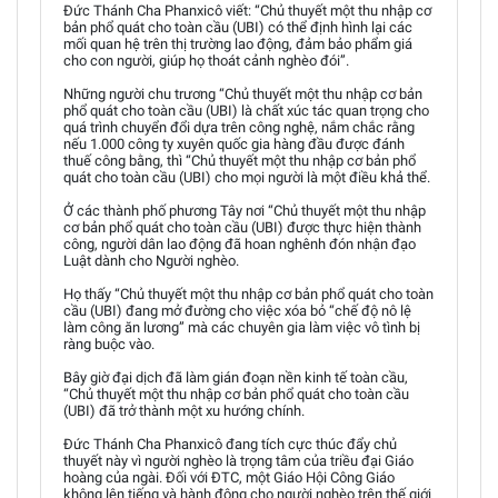
Đức Thánh Cha Phanxicô viết: “Chủ thuyết một thu nhập cơ
bản phổ quát cho toàn cầu (UBI) có thể định hình lại các
mối quan hệ trên thị trường lao động, đảm bảo phẩm giá
cho con người, giúp họ thoát cảnh nghèo đói”.
Những người chu trương “Chủ thuyết một thu nhập cơ bản
phổ quát cho toàn cầu (UBI) là chất xúc tác quan trọng cho
quá trình chuyển đổi dựa trên công nghệ, nắm chắc rằng
nếu 1.000 công ty xuyên quốc gia hàng đầu được đánh
thuế công bằng, thì “Chủ thuyết một thu nhập cơ bản phổ
quát cho toàn cầu (UBI) cho mọi người là một điều khả thể.
Ở các thành phố phương Tây nơi “Chủ thuyết một thu nhập
cơ bản phổ quát cho toàn cầu (UBI) được thực hiện thành
công, người dân lao động đã hoan nghênh đón nhận đạo
Luật dành cho Người nghèo.
Họ thấy “Chủ thuyết một thu nhập cơ bản phổ quát cho toàn
cầu (UBI) đang mở đường cho việc xóa bỏ “chế độ nô lệ
làm công ăn lương” mà các chuyên gia làm việc vô tình bị
ràng buộc vào.
Bây giờ đại dịch đã làm gián đoạn nền kinh tế toàn cầu,
“Chủ thuyết một thu nhập cơ bản phổ quát cho toàn cầu
(UBI) đã trở thành một xu hướng chính.
Đức Thánh Cha Phanxicô đang tích cực thúc đẩy chủ
thuyết này vì người nghèo là trọng tâm của triều đại Giáo
hoàng của ngài. Đối với ĐTC, một Giáo Hội Công Giáo
không lên tiếng và hành động cho người nghèo trên thế giới