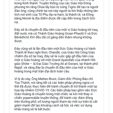
trong Kinh thánh: Truyền thống của các Giáo Hội Đông
phương tin rằng Chúa lấy bùn từ sông Tigris để tạo ra người
đàn ông; cũng chính tại nơi này người ta tìm thấy những tàn
tích nơi sinh của Tổ Phụ Áp-ra-ham, là thành Ur; và Đồng
bằng Ninivê là địa điểm được đề cập đến trong Sách Giô-
na.
Đây sẽ là chuyến đi đầu tiên của một vị Giáo hoàng tới Iraq,
đất nước mà cả Thánh Giáo Hoàng Gioan Phaolô II và Đức
Bênêđíctô XVI đều đã cố gắng đến thăm nhưng không
được.
Đây cũng sẽ là lần đầu tiên một Đức Giáo Hoàng cử hành
Thánh lễ theo nghi thức Chanđê, của Giáo Hội Công Giáo
chiếm đa số tại Iraq; đây sẽ là cuộc gặp gỡ đầu tiên của
một vị Giáo hoàng với một Grand Ayatollah của nhánh Hồi
giáo Shiite – là Đại Giáo Trưởng Ali al-Sistani, tại thành phố
Najaf; và vâng đây là chuyến đi đầu tiên của một vị Giáo
hoàng trong một trận đại dịch toàn cầu.
Vì lý do này, Ông Matteo Bruni, Giám đốc Phòng Báo chí
Tòa Thánh, nói rằng tất cả các biện pháp phòng ngừa có
thể đã được thực hiện để tránh chuyến đi trở thành một tai
họa lây nhiễm COVID-19. Các biện pháp bao gồm việc Đức
Giáo Hoàng di chuyển trong một chiếc xe kín mít thay vì
chiếc popemobile truyền thống, để tránh các đám đông
trên đường phố; số lượng người tham dự mỗi sự kiện bị cắt
giảm mạnh để tạo khoảng cách xã hội; và việc sử dụng
khẩu trang sẽ là bắt buộc.