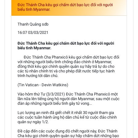
Đức Thánh Cha kêu gọi chấm dứt bạo lực đối với người
biểu tình Myanmar.
Thanh Quảng sdb
16:07 03/03/2021
Đức Thánh Cha kêu gọi chấm dứt bạo lực đối với người
biểu tình Myanmar.
Đức Thánh Cha Phanxicô kêu gọi chấm dứt bạo lực đối
với những người biểu tình chống đảo chính ở Myanmar,
đồng thời kêu gọi chính quyền quân sự hãy trả tự do cho
các tù nhân chính trị và cho phép đất nước tiếp tục hành
trình hướng tới dân chủ.
(Tin Vatican - Devin Watkins)
Vào hôm thứ Tư (3/3/2021) Đức Thánh Cha Phanxicô một
lần nữa lên tiếng ủng hộ người dân Myanmar, sau một cuộc
đàn áp những người biểu tình gây tử vong...
Lực lượng an ninh đã giết chết ít nhất 30 người tham gia
các cuộc tuần hành ủng hộ dân chủ kể từ cuộc đảo chính
quân sự ngày 1/2.
Đề cập đến các cuộc đụng độ chết người này, Đức Thánh
Cha kêu gọi chính quyền quân sự hãy chấm dứt những bạo