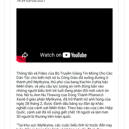
16:39 03/03/2021
Thông tấn xã Fides của Bộ Truyền Giảng Tin Mừng Cho Các
Dân Tộc cho biết một nữ tu Công Giáo đã xuống đường ở
thành phố Myitkyina, thủ phủ của bang Kachin ở phía bắc
Miến Điện, và yêu cầu lực lượng an ninh đừng bắn vào
những người biểu tình trẻ tuổi đang phản đối một cách ôn
hòa. Nữ tu Ann Nu Thawng của Dòng Thánh Phanxicô
Xaviê ở giáo phận Myitkyina, đã trở thành nữ anh hùng của
ngày 28 tháng 2, được đánh dấu bằng sự đàn áp khắc
nghiệt của cảnh sát Miến Điện. Theo báo cáo của Liên Hiệp
Quốc, cảnh sát đã nổ súng giết chết 18 người và làm hơn
30 người bị thương trên toàn quốc.
“Tại khu vực Myitkyina, các cuộc biểu tình từ trước đến nay