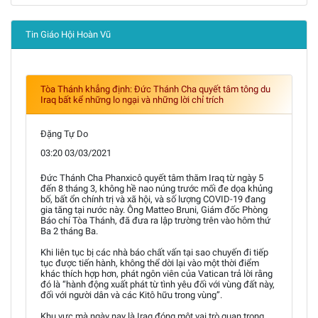
Tin Giáo Hội Hoàn Vũ
Tòa Thánh khẳng định: Đức Thánh Cha quyết tâm tông du
Iraq bất kể những lo ngại và những lời chỉ trích
Đặng Tự Do
03:20 03/03/2021
Đức Thánh Cha Phanxicô quyết tâm thăm Iraq từ ngày 5
đến 8 tháng 3, không hề nao núng trước mối đe dọa khủng
bố, bất ổn chính trị và xã hội, và số lượng COVID-19 đang
gia tăng tại nước này. Ông Matteo Bruni, Giám đốc Phòng
Báo chí Tòa Thánh, đã đưa ra lập trường trên vào hôm thứ
Ba 2 tháng Ba.
Khi liên tục bị các nhà báo chất vấn tại sao chuyến đi tiếp
tục được tiến hành, không thể dời lại vào một thời điểm
khác thích hợp hơn, phát ngôn viên của Vatican trả lời rằng
đó là “hành động xuất phát từ tình yêu đối với vùng đất này,
đối với người dân và các Kitô hữu trong vùng”.
Khu vực mà ngày nay là Iraq đóng một vai trò quan trọng