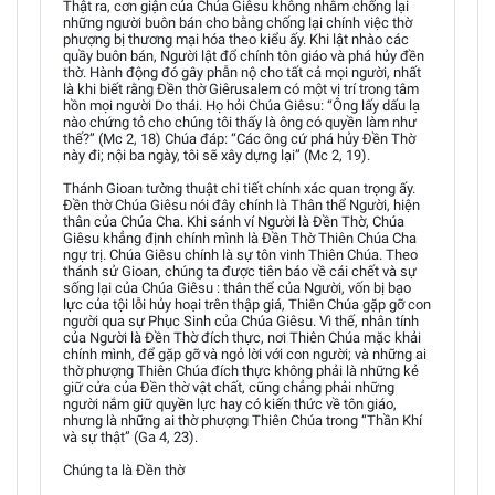
Thật ra, cơn giận của Chúa Giêsu không nhằm chống lại
những người buôn bán cho bằng chống lại chính việc thờ
phượng bị thương mại hóa theo kiểu ấy. Khi lật nhào các
quầy buôn bán, Người lật đổ chính tôn giáo và phá hủy đền
thờ. Hành động đó gây phẫn nộ cho tất cả mọi người, nhất
là khi biết rằng Đền thờ Giêrusalem có một vị trí trong tâm
hồn mọi người Do thái. Họ hỏi Chúa Giêsu: “Ông lấy dấu lạ
nào chứng tỏ cho chúng tôi thấy là ông có quyền làm như
thế?” (Mc 2, 18) Chúa đáp: “Các ông cứ phá hủy Ðền Thờ
này đi; nội ba ngày, tôi sẽ xây dựng lại” (Mc 2, 19).
Thánh Gioan tường thuật chi tiết chính xác quan trọng ấy.
Đền thờ Chúa Giêsu nói đây chính là Thân thể Người, hiện
thân của Chúa Cha. Khi sánh ví Người là Đền Thờ, Chúa
Giêsu khẳng định chính mình là Đền Thờ Thiên Chúa Cha
ngự trị. Chúa Giêsu chính là sự tôn vinh Thiên Chúa. Theo
thánh sử Gioan, chúng ta được tiên báo về cái chết và sự
sống lại của Chúa Giêsu : thân thể của Người, vốn bị bạo
lực của tội lỗi hủy hoại trên thập giá, Thiên Chúa gặp gỡ con
người qua sự Phục Sinh của Chúa Giêsu. Vì thế, nhân tính
của Người là Ðền Thờ đích thực, nơi Thiên Chúa mặc khải
chính mình, để gặp gỡ và ngỏ lời với con người; và những ai
thờ phượng Thiên Chúa đích thực không phải là những kẻ
giữ cửa của Ðền thờ vật chất, cũng chẳng phải những
người nắm giữ quyền lực hay có kiến thức về tôn giáo,
nhưng là những ai thờ phượng Thiên Chúa trong “Thần Khí
và sự thật” (Ga 4, 23).
Chúng ta là Đền thờ