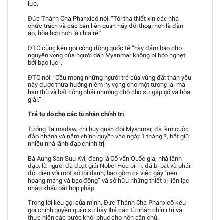
lực.
Đức Thánh Cha Phanxicô nói: “Tôi tha thiết xin các nhà
chức trách và các bên liên quan hãy đối thoại hơn là đàn
áp, hòa hợp hơn là chia rẽ.”
ĐTC cũng kêu gọi cộng đồng quốc tế “hãy đảm bảo cho
nguyện vọng của người dân Myanmar không bị bóp nghẹt
bởi bạo lực”.
ĐTC nói: “Cầu mong những người trẻ của vùng đất thân yêu
này được thừa hưởng niềm hy vọng cho một tương lai mà
hận thù và bất công phải nhường chỗ cho sự gặp gỡ và hòa
giải.”
Trả tự do cho các tù nhân chính trị
Tướng Tatmadaw, chỉ huy quân đội Myanmar, đã làm cuộc
đảo chánh và nắm chính quyền vào ngày 1 tháng 2, bắt giữ
nhiều nhà lãnh đạo chính trị.
Bà Aung San Suu Kyi, đang là Cố vấn Quốc gia, nhà lãnh
đạo, là người đã đoạt giải Nobel Hòa bình, đã bị bắt và phải
đối diện với một số tội danh, bao gồm cả việc gây “nên
hoang mang và bạo động” và sở hữu những thiết bị liên lạc
nhập khẩu bất hợp pháp.
Trong lời kêu gọi của mình, Đức Thánh Cha Phanxicô kêu
gọi chính quyền quân sự hãy thả các tù nhân chính trị và
thực hiện các bước khôi phục cho nền dân chủ.