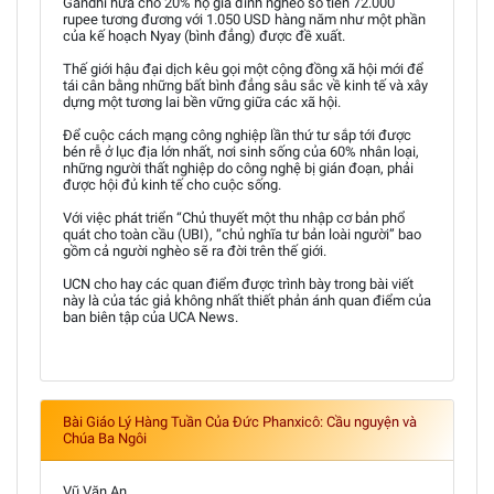
Gandhi hứa cho 20% hộ gia đình nghèo số tiền 72.000
rupee tương đương với 1.050 USD hàng năm như một phần
của kế hoạch Nyay (bình đẳng) được đề xuất.
Thế giới hậu đại dịch kêu gọi một cộng đồng xã hội mới để
tái cân bằng những bất bình đẳng sâu sắc về kinh tế và xây
dựng một tương lai bền vững giữa các xã hội.
Để cuộc cách mạng công nghiệp lần thứ tư sắp tới được
bén rễ ở lục địa lớn nhất, nơi sinh sống của 60% nhân loại,
những người thất nghiệp do công nghệ bị gián đoạn, phải
được hội đủ kinh tế cho cuộc sống.
Với việc phát triển “Chủ thuyết một thu nhập cơ bản phổ
quát cho toàn cầu (UBI), “chủ nghĩa tư bản loài người” bao
gồm cả người nghèo sẽ ra đời trên thế giới.
UCN cho hay các quan điểm được trình bày trong bài viết
này là của tác giả không nhất thiết phản ánh quan điểm của
ban biên tập của UCA News.
Bài Giáo Lý Hàng Tuần Của Đức Phanxicô: Cầu nguyện và
Chúa Ba Ngôi
Vũ Văn An