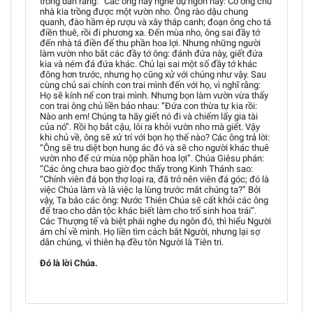
trong dân rằng: “Các ông hãy nghe dụ ngôn này: Có ông chủ
nhà kia trồng được một vườn nho. Ông rào dậu chung
quanh, đào hầm ép rượu và xây tháp canh; đoạn ông cho tá
điền thuê, rồi đi phương xa. Ðến mùa nho, ông sai đầy tớ
đến nhà tá điền để thu phần hoa lợi. Nhưng những người
làm vườn nho bắt các đầy tớ ông: đánh đứa này, giết đứa
kia và ném đá đứa khác. Chủ lại sai một số đầy tớ khác
đông hơn trước, nhưng họ cũng xử với chúng như vậy. Sau
cùng chủ sai chính con trai mình đến với họ, vì nghĩ rằng:
Họ sẽ kính nể con trai mình. Nhưng bọn làm vườn vừa thấy
con trai ông chủ liền bảo nhau: “Ðứa con thừa tự kia rồi:
Nào anh em! Chúng ta hãy giết nó đi và chiếm lấy gia tài
của nó”. Rồi họ bắt cậu, lôi ra khỏi vườn nho mà giết. Vậy
khi chủ về, ông sẽ xử trí với bọn họ thế nào? Các ông trả lời:
“Ông sẽ tru diệt bọn hung ác đó và sẽ cho người khác thuê
vườn nho để cứ mùa nộp phần hoa lợi”. Chúa Giêsu phán:
“Các ông chưa bao giờ đọc thấy trong Kinh Thánh sao:
“Chính viên đá bọn thợ loại ra, đã trở nên viên đá góc; đó là
việc Chúa làm và là việc lạ lùng trước mắt chúng ta?” Bởi
vậy, Ta bảo các ông: Nước Thiên Chúa sẽ cất khỏi các ông
để trao cho dân tộc khác biết làm cho trổ sinh hoa trái”.
Các Thượng tế và biệt phái nghe dụ ngôn đó, thì hiểu Người
ám chỉ về mình. Họ liền tìm cách bắt Người, nhưng lại sợ
dân chúng, vì thiên hạ đều tôn Người là Tiên tri.
Ðó là lời Chúa.