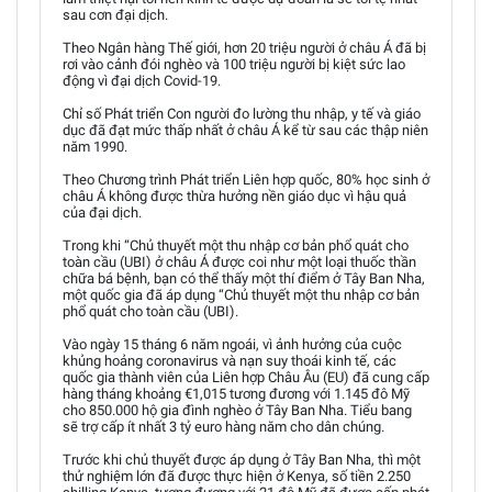
sau cơn đại dịch.
Theo Ngân hàng Thế giới, hơn 20 triệu người ở châu Á đã bị
rơi vào cảnh đói nghèo và 100 triệu người bị kiệt sức lao
động vì đại dịch Covid-19.
Chỉ số Phát triển Con người đo lường thu nhập, y tế và giáo
dục đã đạt mức thấp nhất ở châu Á kể từ sau các thập niên
năm 1990.
Theo Chương trình Phát triển Liên hợp quốc, 80% học sinh ở
châu Á không được thừa hưởng nền giáo dục vì hậu quả
của đại dịch.
Trong khi “Chủ thuyết một thu nhập cơ bản phổ quát cho
toàn cầu (UBI) ở châu Á được coi như một loại thuốc thần
chữa bá bệnh, bạn có thể thấy một thí điểm ở Tây Ban Nha,
một quốc gia đã áp dụng “Chủ thuyết một thu nhập cơ bản
phổ quát cho toàn cầu (UBI).
Vào ngày 15 tháng 6 năm ngoái, vì ảnh hưởng của cuộc
khủng hoảng coronavirus và nạn suy thoái kinh tế, các
quốc gia thành viên của Liên hợp Châu Âu (EU) đã cung cấp
hàng tháng khoảng €1,015 tương đương với 1.145 đô Mỹ
cho 850.000 hộ gia đình nghèo ở Tây Ban Nha. Tiểu bang
sẽ trợ cấp ít nhất 3 tỷ euro hàng năm cho dân chúng.
Trước khi chủ thuyết được áp dụng ở Tây Ban Nha, thì một
thử nghiệm lớn đã được thực hiện ở Kenya, số tiền 2.250