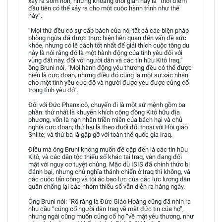
xảy ra sớm hơn, nhưng khoảng thời gian này là “thời điểm
đầu tiên có thể xảy ra cho một cuộc hành trình như thế
này”.
“Mọi thứ đều có sự cấp bách của nó, tất cả các biện pháp
phòng ngừa đã được thực hiện liên quan đến vấn đề sức
khỏe, nhưng có lẽ cách tốt nhất để giải thích cuộc tông du
này là nói rằng đó là một hành động của tình yêu đối với
vùng đất này, đối với người dân và các tín hữu Kitô Iraq,”
ông Bruni nói. “Mọi hành động yêu thương đều có thể được
hiểu là cực đoan, nhưng điều đó cũng là một sự xác nhận
cho một tình yêu cực độ và người được yêu được củng cố
trong tình yêu đó”.
Đối với Đức Phanxicô, chuyến đi là một sứ mệnh gồm ba
phần: thứ nhất là khuyến khích cộng đồng Kitô hữu địa
phương, vốn là nạn nhân triền miên của bách hại và chủ
nghĩa cực đoan; thứ hai là theo đuổi đối thoại với Hồi giáo
Shiite; và thứ ba là gặp gỡ với toàn thể quốc gia Iraq.
Điều mà ông Bruni không muốn đề cập đến là các tín hữu
Kitô, và các dân tộc thiểu số khác tại Iraq, vẫn đang đối
mặt với nguy cơ tuyệt chủng. Mặc dù ISIS đã chính thức bị
đánh bại, nhưng chủ nghĩa thánh chiến ở Iraq thì không, và
các cuộc tấn công và tội ác bạo lực của các lực lượng dân
quân chống lại các nhóm thiểu số vẫn diễn ra hàng ngày.
Ông Bruni nói: “Rõ ràng là Đức Giáo Hoàng cũng đã nhìn ra
nhu cầu “củng cố người dân Iraq về mặt đức tin của họ”,
nhưng ngài cũng muốn củng cố họ “về mặt yêu thương, như