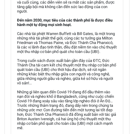
và cuối cùng, các diễn viên sẽ ra mắt các sản phẩm, được
tăng gấp bội mà không cần đến sức lao động của con
người.
Đến năm 2030, mục tiêu của các thành phố là được điều
hành một tự động mọi sinh hoạt.
Các nhà tài phiệt Warren Buffett và Bill Gates, là một trong
những nhà tài phiệt thế giới, cùng các tư tưởng gia Milton
Friedman và Thomas Paine, và Đức Thánh Cha Phanxicô,
là các vị lãnh đạo tinh thần, đều đặt niềm tin vào chủ thuyết
một thu nhập cơ bản phổ quát cho toàn cầu (UBI).
Trong cuốn sách được xuất bản gần đây của ĐTC, Đức
Thánh Cha tái cam kết chủ thuyết một thu nhập cơ bản phổ
quát toàn cầu (UBI) cho thời hậu đại dịch, sẽ rút ngắn
những khác biệt thu nhập giữa con người và công nghệ,
giữa những người giầu và nghèo, giữa kẻ sở hữu và người
vô sản!...
Những gì liên quan đến Covid-19 đang đổ dầu thêm vào
nạn đói và nghèo khổ ở Bangladesh, cũng như cuộc chiến
Covid-19 đang xoáy sâu vào tầng lớp nghèo đói ở Ấn Độ…
Trước những thảm trạng đó, đang dấy nên trong chúng ta
những ước mơ: Con đường tiến đến một tương lai tốt đẹp
hơn, Đức Thánh Cha Phanxicô đã đồng xuất bản với tác giả
Briton Austen Ivereigh, cả hai ủng hộ chủ thuyết một thu
nhập cơ bản phổ quát cho toàn cầu (UBI) một cách mạnh
mẽ.