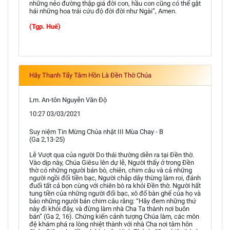
những nẻo đường thập giá đời con, hầu con cũng có thể gặt
hái những hoa trái cứu độ đời đời như Ngài”, Amen.
(Tgp. Huế)
Hãy Thanh Tẩy Tâm Hồn Là Đền Thờ Chúa
Lm. An-tôn Nguyễn Văn Độ
10:27 03/03/2021
Suy niệm Tin Mừng Chúa nhật III Mùa Chay - B
(Ga 2,13-25)
Lễ Vượt qua của người Do thái thường diễn ra tại Đền thờ.
Vào dịp này, Chúa Giêsu lên dự lễ, Người thấy ở trong Ðền
thờ có những người bán bò, chiên, chim câu và cả những
người ngồi đổi tiền bạc, Người chắp dây thừng làm roi, đánh
đuổi tất cả bọn cùng với chiên bò ra khỏi Đền thờ. Người hất
tung tiền của những người đổi bạc, xô đổ bàn ghế của họ và
bảo những người bán chim câu rằng: “Hãy đem những thứ
này đi khỏi đây, và đừng làm nhà Cha Ta thành nơi buôn
bán” (Ga 2, 16). Chứng kiến cảnh tượng Chúa làm, các môn
đệ khám phá ra lòng nhiệt thành với nhà Cha nơi tâm hôn