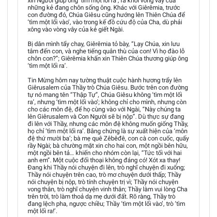
xin Người giúp ông ‘tìm một lối ra’, ra khỏi vòng vây của
những kẻ đang chôn sống ông. Khác với Giêrêmia, trước
con đường đó, Chúa Giêsu cũng hướng lên Thiên Chúa để
‘tìm một lối vào’, vào trong kế đồ cứu độ của Cha, dù phải
xông vào vòng vây của kẻ giết Ngài.
Bị dân mình tẩy chay, Giêrêmia tỏ bày, “Lạy Chúa, xin lưu
tâm đến con, và nghe tiếng quân thù của con! Vì họ đào lỗ
chôn con?”; Giêrêmia khấn xin Thiên Chúa thương giúp ông
‘tìm một lối ra’.
Tin Mừng hôm nay tường thuật cuộc hành hương trẩy lên
Giêrusalem của Thầy trò Chúa Giêsu. Bước trên con đường
tự nó mang tên “Thập Tự”, Chúa Giêsu không ‘tìm một lối
ra’, nhưng ‘tìm một lối vào’; không chỉ cho mình, nhưng còn
cho các môn đệ, để họ cùng vào với Ngài, “Này chúng ta
lên Giêrusalem và Con Người sẽ bị nộp”. Dù thực sự đang
đi lên với Thầy, nhưng các môn đệ không muốn giống Thầy,
họ chỉ ‘tìm một lối ra’. Bằng chứng là sự xuất hiện của ‘môn
đệ thứ mười ba’; bà mẹ quê Zêbêđê, con cà con cuốc, quấy
rầy Ngài; bà chường mặt xin cho hai con, một ngồi bên hữu,
một ngồi bên tả… khiến cho nhóm còn lại, “Tức tối với hai
anh em”. Một cuộc đối thoại không đáng có! Xót xa thay!
Đang khi Thầy nói chuyện đi lên, trò nghĩ chuyện đi xuống;
Thầy nói chuyện trên cao, trò mơ chuyện dưới thấp; Thầy
nói chuyện bị nộp, trò tính chuyện trị vì; Thầy nói chuyện
vong thân, trò nghĩ chuyện vinh thân; Thầy làm vui lòng Cha
trên trời, trò làm thoả dạ mẹ dưới đất. Rõ ràng, Thầy trò
đang lệch pha, ngược chiều; Thầy ‘tìm một lối vào’, trò ‘tìm
một lối ra!’.