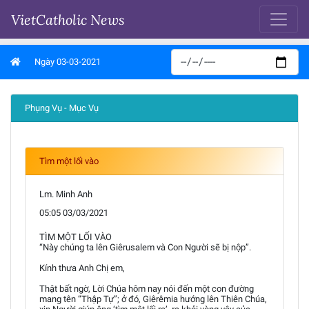
VietCatholic News
Ngày 03-03-2021
Phụng Vụ - Mục Vụ
Tìm một lối vào
Lm. Minh Anh
05:05 03/03/2021
TÌM MỘT LỐI VÀO
“Này chúng ta lên Giêrusalem và Con Người sẽ bị nộp”.
Kính thưa Anh Chị em,
Thật bất ngờ, Lời Chúa hôm nay nói đến một con đường
mang tên “Thập Tự”; ở đó, Giêrêmia hướng lên Thiên Chúa,