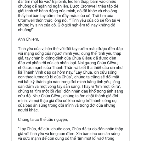
đã ‘tìm một lối vào’ trại binh, leo lên tháp, bám vào chiếc
chuông để ngăn nó ngân lên. Được Cromwell triệu tập để
giải trình về hành động của mình, cô đã khóc và cho ông
thấy hai bàn tay bầm tím đầy máu của cô. Trái tim của
Cromwell thổn thức, ông nói, “Tình yêu của cô sẽ tồn tại vì
những hy sinh của cô. Giờ giới nghiêm tối nay không đổ
chuông!”.
Anh Chị em,
Tình yêu của vị hôn thê với đôi tay rướm máu được đền đáp
với mạng sống của người mình yêu; cũng thế, tình yêu thập
giá, tay chân bị đóng đinh của Chúa Giêsu đã được đền
đáp với phần rỗi của cả nhân loại. Noi gương Chúa Giêsu,
nhờ sức mạnh của Thánh Thần và biết tha thiết cầu xin như
lời Thánh Vịnh đáp ca hôm nay, “Lạy Chúa, xin cứu sống
con theo lượng từ bi của Chúa”, chúng ta cũng sẽ đối mặt
với bất kỳ thánh giá nào trong đời mình bằng tình yêu, lòng
can đảm và một vòng tay sẵn sàng. Thay vì ‘tìm một lối ra’,
chúng ta ‘tìm một lối vào’; đón nhận đau khổ trong ánh sáng
cứu độ. Như Chúa Giêsu, chúng ta ôm chặt thánh giá đời
mình; vì mọi thập giá đều có khả năng trở thành công cụ
của bao ân sủng trong đời mình và trong đời của những
người khác.
Chúng ta có thể cầu nguyện,
“Lạy Chúa, để cứu chuộc con, Chúa đã tự do đón nhận thập
giá với tình yêu và lòng can đảm. Xin ban cho con ân sủng
và sức mạnh để con cũng có thể ‘tìm một lối vào’ trong