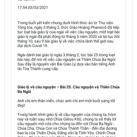
17:54 03/03/2021
Trong buổi yết kiến chung dưới hình thức ảo từ Thư viện
Tông tòa, ngày 3 tháng 2, Đức Giáo Hoàng Phanxicô đã tiếp
tục loạt bài giáo lý của ngài về việc cầu nguyện, một loạt bài
giáo lý ngài đã phát động từ tháng 5 năm 2020 và tái tục hồi
tháng 10, sau 9 bài giáo lý về việc chữa lành thế giới sau
đại dịch Covid-19.
Ngài dành bài giáo lý ngày 3 tháng 2, tức bài 25 trong loạt
bài này, để nói về việc cầu nguyện và Thiên Chúa Ba Ngôi.
Sau đây là nguyên văn Bài Giáo Lý dựa vào bản tiếng Anh
do Tòa Thánh cung cấp.
Giáo lý về cầu nguyện – Bài 25. Cầu nguyện và Thiên Chúa
Ba Ngôi
Anh chị em thân mến, chúc anh chị em một buổi sáng tốt
đẹp!
Trong hành trình giáo lý về cầu nguyện của chúng ta, hôm
nay và tuần sau, nhờ Chúa Giêsu Kitô, chúng ta sẽ thấy lời
cầu nguyện mở cửa cho chúng ta đến với Chúa Ba Ngôi -
Chúa Cha, Chúa Con và Chúa Thánh Thần - đến đại dương
bao la của Thiên Chúa, Đấng vốn là Tình Yêu. Chính Chúa