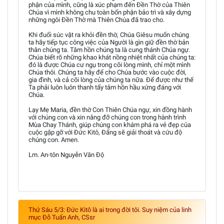
phận của mình, cũng là xúc phạm đến Đền Thờ của Thiên
Chúa vì mình không chu toàn bổn phận bảo trì và xây dựng
những ngôi Đền Thờ mà Thiên Chúa đã trao cho.
Khi đuổi súc vật ra khỏi đền thờ, Chúa Giêsu muốn chúng
ta hãy tiếp tục công việc của Người là gìn giữ đền thờ bản
thân chúng ta. Tâm hồn chúng ta là cung thánh Chúa ngự.
Chúa biết rõ những khao khát nồng nhiệt nhất của chúng ta:
đó là được Chúa cư ngụ trong cõi lòng mình, chỉ một mình
Chúa thôi. Chúng ta hãy để cho Chúa bước vào cuộc đời,
gia đình, và cả cõi lòng của chúng ta nữa. Để được như thế
Ta phải luôn luôn thanh tẩy tâm hồn hầu xứng đáng với
Chúa.
Lạy Mẹ Maria, đền thờ Con Thiên Chúa ngự, xin đồng hành
với chúng con và xin nâng đỡ chúng con trong hành trình
Mùa Chay Thánh, giúp chúng con khám phá ra vẻ đẹp của
cuộc gặp gỡ với Ðức Kitô, Ðấng sẽ giải thoát và cứu độ
chúng con. Amen.
Lm. An-tôn Nguyễn Văn Độ
Thứ Sáu 5/3: Đức Kitô là ai trong đời tôi. Suy niệm của linh
mục Đỗ Tuấn Anh, CSsr