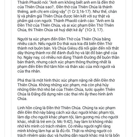
Thánh Phaolô nói: “Anh em không biết anh em là đền thờ
của Thiên Chúa sao?.. Đền thờ của Thiên Chúa là thánh
thiêng, anh chị em cũng vậy” (1 Cr 3,16-17). Như thế, chân
lý và phẩm giá Thiên Chúa được liên kết với sự thật và
phẩm giá con người. Thánh Phaolô cảnh cáo: “Anh em là
Đền Thờ của Thiên Chúa, và ai xúc phạm Đền Thờ Thiên
Chúa, thì Thiên Chúa sẽ huỷ diệt kẻ ấy” (1Cr 3, 17).
Người ta xúc phạm đến Đền Thờ của Thiên Chúa bằng
nhiều cách. Nếu người Do thái xưa kia đã biến Đền Thờ
thành nơi buôn bán. Và Chúa Giêsu đã nổi giận đến nỗi thắt
dây thừng thành roi để đánh đuổi họ và lật đổ bàn ghế của
họ. Ngày nay, có nhiều nơi dùng Thánh Đường để buôn thần
bán thánh, nhưng cách xúc phạm thông thường nhất là
phạm đến Đền thờ tâm hồn và thân xác của mỗi người và
của tha nhân.
Phá thai là một hình thức xúc phạm nặng nề đến Đền thờ
Thiên Chúa. Không những xúc phạm, mà còn phá hủy
những Đền thờ nhỏ bé của Thiên Chúa, tước quyền Thiên
Chúa là Đấng đã dựng nên các thai nhi ấy theo hình ảnh
Chúa.
Linh hồn cũng là Đền thờ Thiên Chúa. Chúng ta xúc phạm
đến Đền thờ này bằng cách xúi dục người khác phạm tội,
làm dịp cho người khác phạm tội, làm gương mù cho người
khác, nhất là trẻ em (x. Mc 9:42), hay làm lơ không nhắc
nhở khi mình có trách nhiệm. Có nhiều người nghĩ rằng
mình không làm hại ai là đủ rồi. Thật ra những người có
trách nhiệm giáo dục và hướng dẫn người khác mà lơ là bổn