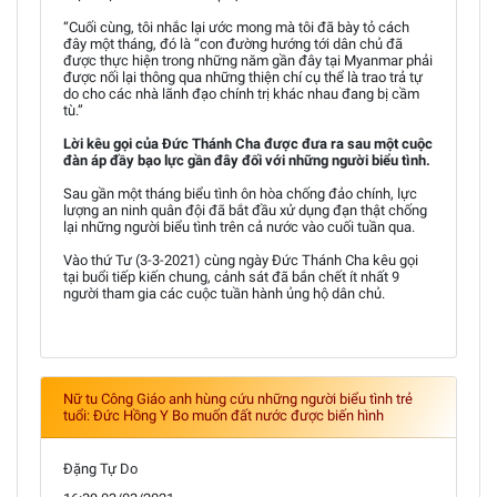
“Cuối cùng, tôi nhắc lại ước mong mà tôi đã bày tỏ cách
đây một tháng, đó là “con đường hướng tới dân chủ đã
được thực hiện trong những năm gần đây tại Myanmar phải
được nối lại thông qua những thiện chí cụ thể là trao trả tự
do cho các nhà lãnh đạo chính trị khác nhau đang bị cầm
tù.”
Lời kêu gọi của Đức Thánh Cha được đưa ra sau một cuộc
đàn áp đầy bạo lực gần đây đối với những người biểu tình.
Sau gần một tháng biểu tình ôn hòa chống đảo chính, lực
lượng an ninh quân đội đã bắt đầu xử dụng đạn thật chống
lại những người biểu tình trên cả nước vào cuối tuần qua.
Vào thứ Tư (3-3-2021) cùng ngày Đức Thánh Cha kêu gọi
tại buổi tiếp kiến chung, cảnh sát đã bắn chết ít nhất 9
người tham gia các cuộc tuần hành ủng hộ dân chủ.
Nữ tu Công Giáo anh hùng cứu những người biểu tình trẻ
tuổi: Đức Hồng Y Bo muốn đất nước được biến hình
Đặng Tự Do