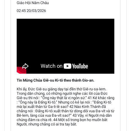
Giáo Hội Năm Châu
02:45 20/03/2026
Tin Mừng Chúa Giê-su Ki-tô theo thánh Gio-an.
Khi ấy, Đức Giê-su giảng dạy tại đền thờ Giê-ru-sa-lem.
Trong dân chúng, có những người nghe các lời của Đức
Giê-su thì nói : “Ông này thật là vị ngôn sứ.” 41 Kẻ khác rằng
: “Ông này là Đấng Ki-tô.” Nhưng có kẻ lại nói : “Đấng Ki-tô
mà lại xuất thân từ Ga-li-lê sao? 42 Nào Kinh Thánh đã
chẳng nói : Đấng Ki-tô xuất thân từ dòng dõi vua Đa-vít và từ
Bê-lem, làng của vua Đa-vít sao?” 43 Vậy, vì Người mà dân
chúng đâm ra chia rẽ. 44 Một số trong bọn họ muốn bắt
Người, nhưng chẳng có ai tra tay bắt.