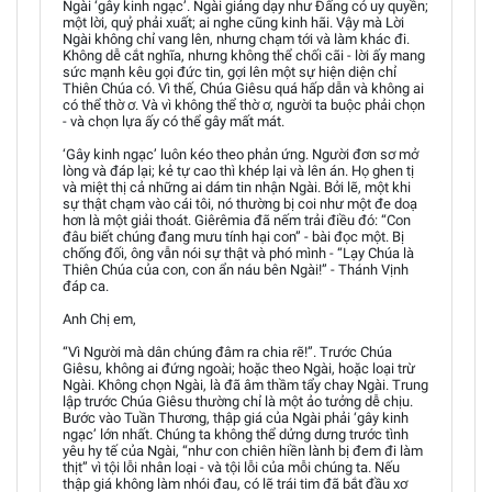
Ngài ‘gây kinh ngạc’. Ngài giảng dạy như Đấng có uy quyền;
một lời, quỷ phải xuất; ai nghe cũng kinh hãi. Vậy mà Lời
Ngài không chỉ vang lên, nhưng chạm tới và làm khác đi.
Không dễ cắt nghĩa, nhưng không thể chối cãi - lời ấy mang
sức mạnh kêu gọi đức tin, gợi lên một sự hiện diện chỉ
Thiên Chúa có. Vì thế, Chúa Giêsu quá hấp dẫn và không ai
có thể thờ ơ. Và vì không thể thờ ơ, người ta buộc phải chọn
- và chọn lựa ấy có thể gây mất mát.
‘Gây kinh ngạc’ luôn kéo theo phản ứng. Người đơn sơ mở
lòng và đáp lại; kẻ tự cao thì khép lại và lên án. Họ ghen tị
và miệt thị cả những ai dám tin nhận Ngài. Bởi lẽ, một khi
sự thật chạm vào cái tôi, nó thường bị coi như một đe doạ
hơn là một giải thoát. Giêrêmia đã nếm trải điều đó: “Con
đâu biết chúng đang mưu tính hại con” - bài đọc một. Bị
chống đối, ông vẫn nói sự thật và phó mình - “Lạy Chúa là
Thiên Chúa của con, con ẩn náu bên Ngài!” - Thánh Vịnh
đáp ca.
Anh Chị em,
“Vì Người mà dân chúng đâm ra chia rẽ!”. Trước Chúa
Giêsu, không ai đứng ngoài; hoặc theo Ngài, hoặc loại trừ
Ngài. Không chọn Ngài, là đã âm thầm tẩy chay Ngài. Trung
lập trước Chúa Giêsu thường chỉ là một ảo tưởng dễ chịu.
Bước vào Tuần Thương, thập giá của Ngài phải ‘gây kinh
ngạc’ lớn nhất. Chúng ta không thể dửng dưng trước tình
yêu hy tế của Ngài, “như con chiên hiền lành bị đem đi làm
thịt” vì tội lỗi nhân loại - và tội lỗi của mỗi chúng ta. Nếu
thập giá không làm nhói đau, có lẽ trái tim đã bắt đầu xơ