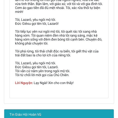
vừa tinh thần. Bận lắm, với giáo xứ, với tôi và với gia đình tôi.
Cơm áo gạo tiền đã đủ mệt nhoài. Tôi, xác rữa thối tự biện
minh!
Tôi, Lazarô, yêu ngôi mộ tôi.
Đức Giêsu gọi tên tôi, Lazarô!
Tôi tiếp tục yên vui ngôi mộ tôi, tôi quét rác tôi sang nhà
hàng xóm. Tôi quan niệm đèn nhà tôi rạng sáng, mặc kệ
hàng xóm sống với đêm đen bóng tối cạnh bên. Chuyện đó,
không phải chuyện tôi.
Tôi phá rừng, tôi thải chất độc ra biển, tôi giết thú vật của
trái đất bao la cho lợi ích của riêng tôi.
Tôi, Lazarô, yêu ngôi mộ tôi.
Đức Giêsu gọi tên tôi, Lazarô.
Tôi vẫn cứ nằm yên trong ngôi mộ tôi.
Tôi từ chối lời mời gọi của Chủ Chiên.
Lời Nguyện
: Lạy Ngài! Xin cho con thấy!
Tin Giáo Hội Hoàn Vũ