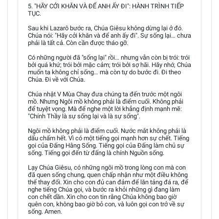
5. "HÃY CỞI KHĂN VÀ ĐỂ ANH ẤY ĐI": HÀNH TRÌNH TIẾP
TỤC.
Sau khi Lazarô bước ra, Chúa Giêsu không dừng lại ở đó.
Chúa nói: "Hãy cởi khăn và để anh ấy đi". Sự sống lại… chưa
phải là tất cả. Còn cần được tháo gỡ.
Có những người đã "sống lại" rồi… nhưng vẫn còn bị trói: trói
bởi quá khứ; trói bởi mặc cảm; trói bởi sợ hãi. Hãy nhớ, Chúa
muốn ta không chỉ sống… mà còn tự do bước đi. Đi theo
Chúa. Đi về với Chúa.
Chúa nhật V Mùa Chay đưa chúng ta đến trước một ngôi
mồ. Nhưng Ngôi mồ không phải là điểm cuối. Không phải
để tuyệt vọng. Mà để nghe một lời khẳng định mạnh mẽ:
"Chính Thầy là sự sống lại và là sự sống".
Ngôi mồ không phải là điểm cuối. Nước mắt không phải là
dấu chấm hết. Vì có một tiếng gọi mạnh hơn sự chết. Tiếng
gọi của Đấng Hằng Sống. Tiếng gọi của Đấng làm chủ sự
sống. Tiếng gọi đến từ đấng là chính Nguồn sống.
Lạy Chúa Giêsu, có những ngôi mồ trong lòng con mà con
đã quen sống chung, quen chấp nhận như một điều không
thể thay đổi. Xin cho con đủ can đảm để lăn tảng đá ra, để
nghe tiếng Chúa gọi, và bước ra khỏi những gì đang làm
con chết dần. Xin cho con tin rằng Chúa không bao giờ
quên con, không bao giờ bỏ con, và luôn gọi con trở về sự
sống. Amen.