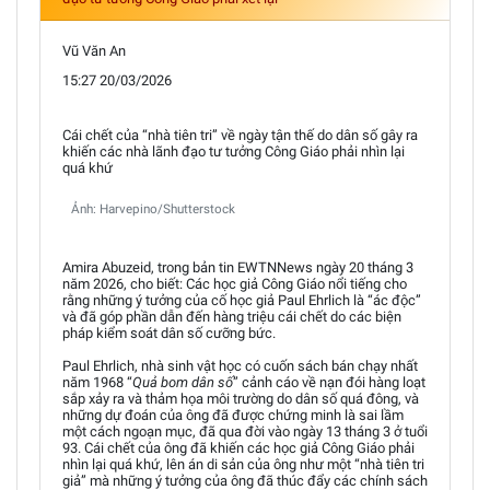
Vũ Văn An
15:27 20/03/2026
Cái chết của “nhà tiên tri” về ngày tận thế do dân số gây ra
khiến các nhà lãnh đạo tư tưởng Công Giáo phải nhìn lại
quá khứ
Ảnh: Harvepino/Shutterstock
Amira Abuzeid, trong bản tin EWTNNews ngày 20 tháng 3
năm 2026, cho biết: Các học giả Công Giáo nổi tiếng cho
rằng những ý tưởng của cố học giả Paul Ehrlich là “ác độc”
và đã góp phần dẫn đến hàng triệu cái chết do các biện
pháp kiểm soát dân số cưỡng bức.
Paul Ehrlich, nhà sinh vật học có cuốn sách bán chạy nhất
năm 1968 “
Quả bom dân số
” cảnh cáo về nạn đói hàng loạt
sắp xảy ra và thảm họa môi trường do dân số quá đông, và
những dự đoán của ông đã được chứng minh là sai lầm
một cách ngoạn mục, đã qua đời vào ngày 13 tháng 3 ở tuổi
93. Cái chết của ông đã khiến các học giả Công Giáo phải
nhìn lại quá khứ, lên án di sản của ông như một “nhà tiên tri
giả” mà những ý tưởng của ông đã thúc đẩy các chính sách