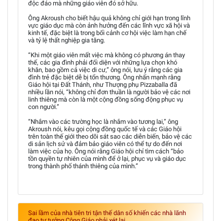
độc đáo mà những giáo viên đó sở hữu.
Ông Akroush cho biết hậu quả không chỉ giới hạn trong lĩnh
vực giáo dục mà còn ảnh hưởng đến các lĩnh vực xã hội và
kinh tế, đặc biệt là trong bối cảnh cơ hội việc làm hạn chế
và tỷ lệ thất nghiệp gia tăng.
“Khi một giáo viên mất việc mà không có phương án thay
thế, các gia đình phải đối diện với những lựa chọn khó
khăn, bao gồm cả việc di cư,” ông nói, lưu ý rằng các gia
đình trẻ đặc biệt dễ bị tổn thương. Ông nhấn mạnh rằng
Giáo hội tại Đất Thánh, như Thượng phụ Pizzaballa đã
nhiều lần nói, “không chỉ đơn thuần là người bảo vệ các nơi
linh thiêng mà còn là một cộng đồng sống động phục vụ
con người.”
“Nhắm vào các trường học là nhắm vào tương lai,” ông
Akroush nói, kêu gọi cộng đồng quốc tế và các Giáo hội
trên toàn thế giới theo dõi sát sao các diễn biến, bảo vệ các
di sản lịch sử và đảm bảo giáo viên có thể tự do đến nơi
làm việc của họ. Ông nói rằng Giáo hội chỉ tìm cách “bảo
tồn quyền tự nhiên của mình để ở lại, phục vụ và giáo dục
trong thành phố thánh thiêng của mình.”
Sai lầm của nhà tiên tri tận thế dân số khiến các nhà lãnh
đạo tư tưởng Công Giáo phải xét lại