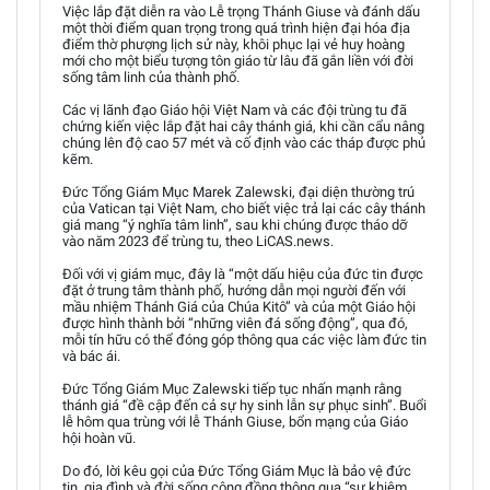
Việc lắp đặt diễn ra vào Lễ trọng Thánh Giuse và đánh dấu
một thời điểm quan trọng trong quá trình hiện đại hóa địa
điểm thờ phượng lịch sử này, khôi phục lại vẻ huy hoàng
mới cho một biểu tượng tôn giáo từ lâu đã gắn liền với đời
sống tâm linh của thành phố.
Các vị lãnh đạo Giáo hội Việt Nam và các đội trùng tu đã
chứng kiến việc lắp đặt hai cây thánh giá, khi cần cẩu nâng
chúng lên độ cao 57 mét và cố định vào các tháp được phủ
kẽm.
Đức Tổng Giám Mục Marek Zalewski, đại diện thường trú
của Vatican tại Việt Nam, cho biết việc trả lại các cây thánh
giá mang “ý nghĩa tâm linh”, sau khi chúng được tháo dỡ
vào năm 2023 để trùng tu, theo LiCAS.news.
Đối với vị giám mục, đây là “một dấu hiệu của đức tin được
đặt ở trung tâm thành phố, hướng dẫn mọi người đến với
mầu nhiệm Thánh Giá của Chúa Kitô” và của một Giáo hội
được hình thành bởi “những viên đá sống động”, qua đó,
mỗi tín hữu có thể đóng góp thông qua các việc làm đức tin
và bác ái.
Đức Tổng Giám Mục Zalewski tiếp tục nhấn mạnh rằng
thánh giá “đề cập đến cả sự hy sinh lẫn sự phục sinh”. Buổi
lễ hôm qua trùng với lễ Thánh Giuse, bổn mạng của Giáo
hội hoàn vũ.
Do đó, lời kêu gọi của Đức Tổng Giám Mục là bảo vệ đức
tin, gia đình và đời sống cộng đồng thông qua “sự khiêm