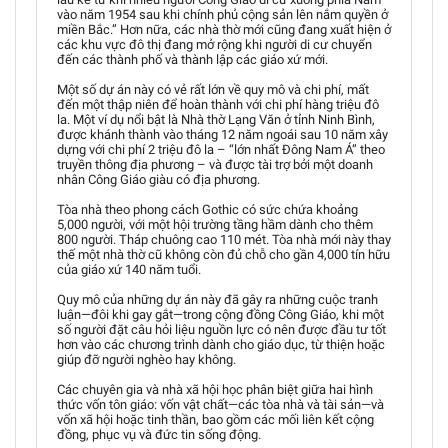
vào năm 1954 sau khi chính phủ cộng sản lên nắm quyền ở
miền Bắc.” Hơn nữa, các nhà thờ mới cũng đang xuất hiện ở
các khu vực đô thị đang mở rộng khi người di cư chuyển
đến các thành phố và thành lập các giáo xứ mới.
Một số dự án này có vẻ rất lớn về quy mô và chi phí, mất
đến một thập niên để hoàn thành với chi phí hàng triệu đô
la. Một ví dụ nổi bật là Nhà thờ Lạng Văn ở tỉnh Ninh Bình,
được khánh thành vào tháng 12 năm ngoái sau 10 năm xây
dựng với chi phí 2 triệu đô la – “lớn nhất Đông Nam Á” theo
truyền thông địa phương – và được tài trợ bởi một doanh
nhân Công Giáo giàu có địa phương.
Tòa nhà theo phong cách Gothic có sức chứa khoảng
5,000 người, với một hội trường tầng hầm dành cho thêm
800 người. Tháp chuông cao 110 mét. Tòa nhà mới này thay
thế một nhà thờ cũ không còn đủ chỗ cho gần 4,000 tín hữu
của giáo xứ 140 năm tuổi.
Quy mô của những dự án này đã gây ra những cuộc tranh
luận—đôi khi gay gắt—trong cộng đồng Công Giáo, khi một
số người đặt câu hỏi liệu nguồn lực có nên được đầu tư tốt
hơn vào các chương trình dành cho giáo dục, từ thiện hoặc
giúp đỡ người nghèo hay không.
Các chuyên gia và nhà xã hội học phân biệt giữa hai hình
thức vốn tôn giáo: vốn vật chất—các tòa nhà và tài sản—và
vốn xã hội hoặc tinh thần, bao gồm các mối liên kết cộng
đồng, phục vụ và đức tin sống động.