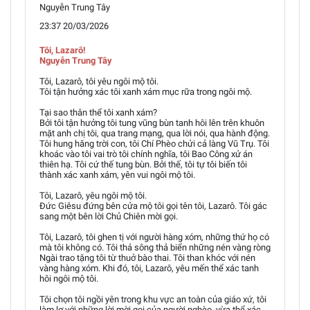
Nguyễn Trung Tây
23:37 20/03/2026
Tôi, Lazarô!
Nguyễn Trung Tây
Tôi, Lazarô, tôi yêu ngôi mộ tôi.
Tôi tận hưởng xác tôi xanh xám mục rữa trong ngôi mộ.
Tại sao thân thể tôi xanh xám?
Bởi tôi tận hưởng tôi tung vũng bùn tanh hôi lên trên khuôn
mặt anh chị tôi, qua trang mạng, qua lời nói, qua hành động.
Tôi hung hăng trời con, tôi Chí Phèo chửi cả làng Vũ Trụ. Tôi
khoác vào tôi vai trò tôi chính nghĩa, tôi Bao Công xử án
thiên hạ. Tôi cứ thế tung bùn. Bởi thế, tôi tự tôi biến tôi
thành xác xanh xám, yên vui ngôi mộ tôi.
Tôi, Lazarô, yêu ngôi mộ tôi.
Đức Giêsu đứng bên cửa mộ tôi gọi tên tôi, Lazarô. Tôi gác
sang một bên lời Chủ Chiên mời gọi.
Tôi, Lazarô, tôi ghen tị với người hàng xóm, những thứ họ có
mà tôi không có. Tôi thả sông thả biển những nén vàng ròng
Ngài trao tặng tôi từ thuở bào thai. Tôi than khóc với nén
vàng hàng xóm. Khi đó, tôi, Lazarô, yêu mến thể xác tanh
hôi ngôi mộ tôi.
Tôi chọn tôi ngồi yên trong khu vực an toàn của giáo xứ, tôi
làm lơ với những lời mời gọi của người nghèo, vừa thể xác