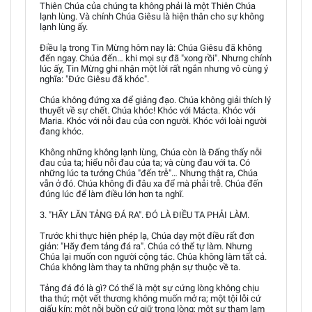
Thiên Chúa của chúng ta không phải là một Thiên Chúa
lạnh lùng. Và chính Chúa Giêsu là hiện thân cho sự không
lạnh lùng ấy.
Điều lạ trong Tin Mừng hôm nay là: Chúa Giêsu đã không
đến ngay. Chúa đến… khi mọi sự đã "xong rồi". Nhưng chính
lúc ấy, Tin Mừng ghi nhận một lời rất ngắn nhưng vô cùng ý
nghĩa: "Đức Giêsu đã khóc".
Chúa không đứng xa để giảng đạo. Chúa không giải thích lý
thuyết về sự chết. Chúa khóc! Khóc với Mácta. Khóc với
Maria. Khóc với nỗi đau của con người. Khóc với loài người
đang khóc.
Không những không lạnh lùng, Chúa còn là Đấng thấy nỗi
đau của ta; hiểu nỗi đau của ta; và cùng đau với ta. Có
những lúc ta tưởng Chúa "đến trễ"… Nhưng thật ra, Chúa
vẫn ở đó. Chúa không đi đâu xa để mà phải trễ. Chúa đến
đúng lúc để làm điều lớn hơn ta nghĩ.
3. "HÃY LĂN TẢNG ĐÁ RA". ĐÓ LÀ ĐIỀU TA PHẢI LÀM.
Trước khi thực hiện phép lạ, Chúa dạy một điều rất đơn
giản: "Hãy đem tảng đá ra". Chúa có thể tự làm. Nhưng
Chúa lại muốn con người cộng tác. Chúa không làm tất cả.
Chúa không làm thay ta những phận sự thuộc về ta.
Tảng đá đó là gì? Có thể là một sự cứng lòng không chịu
tha thứ; một vết thương không muốn mở ra; một tội lỗi cứ
giấu kín; một nỗi buồn cứ giữ trong lòng; một sự tham lam