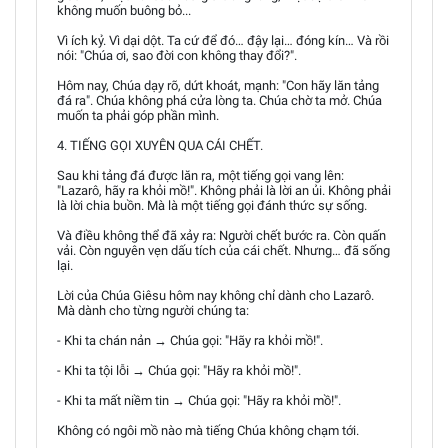
không muốn buông bỏ...
Vì ích kỷ. Vì dại dột. Ta cứ để đó… đậy lại… đóng kín… Và rồi
nói: "Chúa ơi, sao đời con không thay đổi?".
Hôm nay, Chúa dạy rõ, dứt khoát, mạnh: "Con hãy lăn tảng
đá ra". Chúa không phá cửa lòng ta. Chúa chờ ta mở. Chúa
muốn ta phải góp phần mình.
4. TIẾNG GỌI XUYÊN QUA CÁI CHẾT.
Sau khi tảng đá được lăn ra, một tiếng gọi vang lên:
"Lazarô, hãy ra khỏi mồ!". Không phải là lời an ủi. Không phải
là lời chia buồn. Mà là một tiếng gọi đánh thức sự sống.
Và điều không thể đã xảy ra: Người chết bước ra. Còn quấn
vải. Còn nguyên vẹn dấu tích của cái chết. Nhưng… đã sống
lại.
Lời của Chúa Giêsu hôm nay không chỉ dành cho Lazarô.
Mà dành cho từng người chúng ta:
- Khi ta chán nản → Chúa gọi: "Hãy ra khỏi mồ!".
- Khi ta tội lỗi → Chúa gọi: "Hãy ra khỏi mồ!".
- Khi ta mất niềm tin → Chúa gọi: "Hãy ra khỏi mồ!".
Không có ngôi mồ nào mà tiếng Chúa không chạm tới.