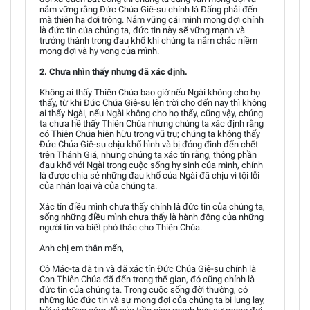
nắm vững rằng Đức Chúa Giê-su chính là Đấng phải đến
mà thiên hạ đợi trông. Nắm vững cái mình mong đợi chính
là đức tin của chúng ta, đức tin này sẽ vững mạnh và
trưởng thành trong đau khổ khi chúng ta nắm chắc niềm
mong đợi và hy vọng của mình.
2. Chưa nhìn thấy nhưng đã xác định.
Không ai thấy Thiên Chúa bao giờ nếu Ngài không cho họ
thấy, từ khi Đức Chúa Giê-su lên trời cho đến nay thì không
ai thấy Ngài, nếu Ngài không cho họ thấy, cũng vậy, chúng
ta chưa hề thấy Thiên Chúa nhưng chúng ta xác định rằng
có Thiên Chúa hiện hữu trong vũ trụ; chúng ta không thấy
Đức Chúa Giê-su chịu khổ hình và bị đóng đinh đến chết
trên Thánh Giá, nhưng chúng ta xác tín rằng, thông phần
đau khổ với Ngài trong cuộc sống hy sinh của mình, chính
là được chia sẻ những đau khổ của Ngài đã chịu vì tội lỗi
của nhân loại và của chúng ta.
Xác tín điều mình chưa thấy chính là đức tin của chúng ta,
sống những điều mình chưa thấy là hành động của những
người tin và biết phó thác cho Thiên Chúa.
Anh chị em thân mến,
Cô Mác-ta đã tin và đã xác tín Đức Chúa Giê-su chính là
Con Thiên Chúa đã đến trong thế gian, đó cũng chính là
đức tin của chúng ta. Trong cuộc sống đời thường, có
những lúc đức tin và sự mong đợi của chúng ta bị lung lay,