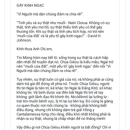
GÂY KINH NGẠC
“Vì Người mà dân chúng đâm ra chia rẽ!”.
“Tình yêu và sự thật như muối - Natri Clorua. Không có sự
thật, tình yêu mơ hồ; sự thật thiếu tình yêu có thể gây
thương tổn. Khi sự thật và tình yêu tích hợp, nó trở nên
‘muối của đất’ và là yếu tố gây kinh ngạc!” - David H.
Johnson.
Kính thưa Anh Chị em,
Tin Mừng hôm nay tiết lộ: sống trong sự thật là cách hấp
dẫn nhất để truyền đạt nó. Chúa Giêsu là kiểu mẫu; Ngài trở
nên “muối của đất”, một yếu tố ‘gây kinh ngạc’ đến nỗi “Vì
Người mà dân chúng đâm ra chia rẽ!”.
Tuy nhiên, sự thật luôn có giá của nó; và không phải ai cũng
dám trả giá để đứng về phía nó. Trước Chúa Giêsu, người
thì tin Ngài là tiên tri; kẻ khác tin Ngài là Đấng Kitô; số khác
không tin. Vệ binh được sai đến bắt Ngài thì trở về tay
không; giới lãnh đạo thì khinh thị. Nicôđêmô lại lưỡng lự -
trái tim muốn bênh vực, lý trí lại sợ liên luỵ. Đó cũng là giằng
co quen thuộc nơi mỗi chúng ta - không phải không biết
điều đúng, nhưng chỉ không dám trả giá! Hồng y
Cantalamessa từng cho rằng, điều khó nhất không phải là
nhận ra sự thật, nhưng là chấp nhận để nó thắng mình!
Vậy điều gì nơi Chúa Giêsu khiến người ta bất đồng? Chỉ vì