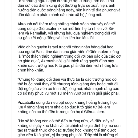
“Khi những người định cư được đặt ở trung tâm các khu
dân cư, các điểm xung đột thường trực sẽ xuất hiện, ảnh
hưởng đến cuộc sống hàng ngày, nền kinh tế địa phương và
dần dần làm phân mảnh cấu trúc xã hội,” ông nói.
Akroush nói thêm rằng những chính sách như vậy có thể
càng cô lập Giêrusalem khỏi mối liên hệ tự nhiên với Bê-
lem và Ramallah, với những hậu quả nghiêm trọng đối với
sự gắn kết cộng đồng và tính liên tục lâu dài.
Việc chính quyền Israel từ chối công nhận bằng đại học
của người Palestine dành cho giáo viên ở Giêrusalem cũng
là “một thách thức nghiêm trọng đối với bản sắc của các cơ
sở giáo dục”, Akroush nói, giải thích rằng quyết định này
khiến các trường học Kitô giáo phải đối diện với những lựa
chọn khó khăn.
“Chúng tôi đang đối diện với thực tại là các trường học có
thể buộc phải thay đổi chương trình giảng dạy hoặc mất đi
đội ngũ giáo viên có trình độ”, ông nói, nhấn mạnh rằng các
cơ sở này phục vụ một sứ mệnh vượt xa ranh giới giáo phái.
Pizzaballa cũng đã nêu bật cuộc khủng hoảng trường học,
lưu ý rằng hàng trăm nhà giáo dục Kitô giáo từ Bê-lem
không còn có thể đến trường của họ ở Giêrusalem.
“Họ sẽ không còn có thể đến trường nữa, và điều này sẽ
không chỉ gây khó khăn về tài chính cho gia đình họ mà còn
tạo ra thách thức cho các trường học không thể tìm được
giáo viên Kitô giáo”, vị thượng phụ nói. “Đây chỉ là những ví