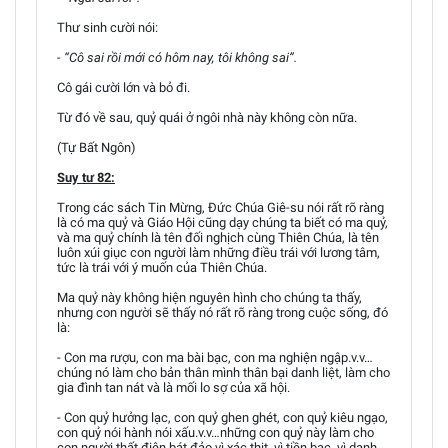
Thư sinh cười nói:
- “Cô sai rồi mới có hôm nay, tôi không sai”.
Cô gái cười lớn và bỏ đi.
Từ đó về sau, quỷ quái ở ngôi nhà này không còn nữa.
(Tự Bất Ngôn)
Suy tư 82:
Trong các sách Tin Mừng, Đức Chúa Giê-su nói rất rõ ràng
là có ma quỷ và Giáo Hội cũng dạy chúng ta biết có ma quỷ,
và ma quỷ chính là tên đối nghịch cùng Thiên Chúa, là tên
luôn xúi giục con người làm những điều trái với lương tâm,
tức là trái với ý muốn của Thiên Chúa.
Ma quỷ này không hiện nguyên hình cho chúng ta thấy,
nhưng con người sẽ thấy nó rất rõ ràng trong cuộc sống, đó
là:
- Con ma rượu, con ma bài bạc, con ma nghiện ngập.v.v…
chúng nó làm cho bản thân mình thân bại danh liệt, làm cho
gia đình tan nát và là mối lo sợ của xã hội.
- Con quỷ hưởng lạc, con quỷ ghen ghét, con quỷ kiêu ngạo,
con quỷ nói hành nói xấu.v.v…những con quỷ này làm cho
con người thất điên bát đảo vì xác thịt, vì tiền bạc, vì danh