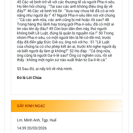
45 Các vệ binh trở về với các thượng tế và người Pha-ri-sêu.
Họ liền hỏi chúng : “Tại sao các anh không điệu ông ấy về
đây?” 46 Các vệ binh trả lời : “Xưa nay chưa hề đã có ai nói
năng như người ấy !” 47 Người Pha-ri-sêu liền nói với chúng
: “Cả các anh nữa, các anh cũng bị mê hoặc rồi sao? 48
Trong hàng thủ lãnh hay trong giới Pha-ri-sêu, đã có một ai
tin vào tên ấy đâu? 49 Còn bọn dân đen này, thứ người
không biết Lề Luật, đúng là quân bị nguyền rủa !” 50 Trong
nhóm Pha-ri-sêu, có một người tên là Ni-cô-đê-mô, trước
đây đã đến gặp Đức Giê-su; ông nói với họ : 51 “Lề Luật
của chúng ta có cho phép kết án ai, trước khi nghe người ấy
và biết người ấy làm gì không?” 52 Họ đáp : “Cả ông nữa,
ông cũng là người Ga-li-lê sao? Ông cứ nghiên cứu, rồi sẽ
thấy : không một ngôn sứ nào xuất thân từ Ga-li-lê cả.”
53 Sau đó, ai nấy trở về nhà mình.
Đó là Lời Chúa
GÂY KINH NGẠC
Lm. Minh Anh, Tgp. Huế
14:39 20/03/2026