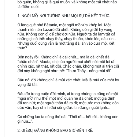
bỏ quên, không gì là quá muộn, và không một cái chết nào
là điểm cuối.
1. NGÔI MỒ, NƠI TƯỞNG NHƯ MỌI SỰ DÃ KẾT THÚC.
Ở làng quê nhỏ Bêtania, một ngôi mồ vừa khép lại. Một
thanh niên tên Lazarô đã chết. Không còn gì để hy vọng
nữa. Không còn gì để chờ đợi nữa. Người ta đã làm tất cả
những gì có thể: chạy thầy, chạy thuốc, khóc lóc, cầu xin…
Nhưng cuối cùng vẫn là một tảng đá lăn vào cửa mộ. Kết
thúc?
Bốn ngày rồi. Không chỉ là cái chết… mà là cái chết đã
"chắc chắn". Mácta, chị của người mới chết nói một lời rất
chính xác, rất thật, rất đời. Chắc chắn, không một ai trên cõi
đời này không nghĩ như thế: "Thưa Thầy… nặng mùi rồi".
Câu nói đó không chỉ là mùi xác chết. Mà là mùi của một hy
vọng đã tắt.
Đâu đó trong cuộc đời mình, ai trong chúng ta cũng có một
"ngôi mồ" như thế: một mối quan hệ đã chết; một gia đình
đã rạn nứt; một người thân đã ra đi; một ước mơ không còn
cứu vãn; hay chính đời sống đức tin đang nguội lạnh…
Có những lúc ta cũng thở dài: "Thôi rồi… hết rồi… không còn
gì nữa…".
2. GIÊSU, ĐẤNG KHÔNG BAO GIỜ ĐẾN TRỄ.