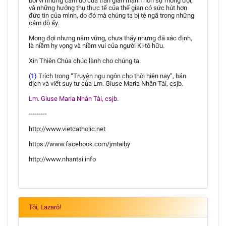
bởi vì những cám dỗ của trần gian mạnh hơn sự mong đợi,
và những hưởng thụ thực tế của thế gian có sức hút hơn
đức tin của mình, do đó mà chúng ta bị té ngã trong những
cám dỗ ấy.
Mong đợi nhưng nắm vững, chưa thấy nhưng đã xác định,
là niềm hy vọng và niềm vui của người Ki-tô hữu.
Xin Thiên Chúa chúc lành cho chúng ta.
(1)
Trích trong “Truyện ngụ ngôn cho thời hiện nay”, bản
dịch và viết suy tư của Lm. Giuse Maria Nhân Tài, csjb.
Lm. Giuse Maria Nhân Tài, csjb.
---------
http://www.vietcatholic.net
https://www.facebook.com/jmtaiby
http://www.nhantai.info
Tôi, Lazarô!