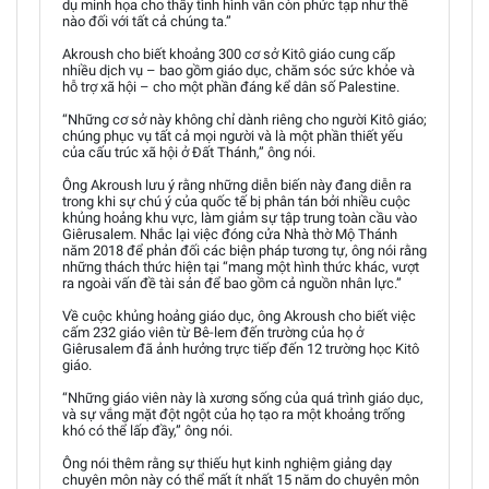
dụ minh họa cho thấy tình hình vẫn còn phức tạp như thế
nào đối với tất cả chúng ta.”
Akroush cho biết khoảng 300 cơ sở Kitô giáo cung cấp
nhiều dịch vụ – bao gồm giáo dục, chăm sóc sức khỏe và
hỗ trợ xã hội – cho một phần đáng kể dân số Palestine.
“Những cơ sở này không chỉ dành riêng cho người Kitô giáo;
chúng phục vụ tất cả mọi người và là một phần thiết yếu
của cấu trúc xã hội ở Đất Thánh,” ông nói.
Ông Akroush lưu ý rằng những diễn biến này đang diễn ra
trong khi sự chú ý của quốc tế bị phân tán bởi nhiều cuộc
khủng hoảng khu vực, làm giảm sự tập trung toàn cầu vào
Giêrusalem. Nhắc lại việc đóng cửa Nhà thờ Mộ Thánh
năm 2018 để phản đối các biện pháp tương tự, ông nói rằng
những thách thức hiện tại “mang một hình thức khác, vượt
ra ngoài vấn đề tài sản để bao gồm cả nguồn nhân lực.”
Về cuộc khủng hoảng giáo dục, ông Akroush cho biết việc
cấm 232 giáo viên từ Bê-lem đến trường của họ ở
Giêrusalem đã ảnh hưởng trực tiếp đến 12 trường học Kitô
giáo.
“Những giáo viên này là xương sống của quá trình giáo dục,
và sự vắng mặt đột ngột của họ tạo ra một khoảng trống
khó có thể lấp đầy,” ông nói.
Ông nói thêm rằng sự thiếu hụt kinh nghiệm giảng dạy
chuyên môn này có thể mất ít nhất 15 năm do chuyên môn