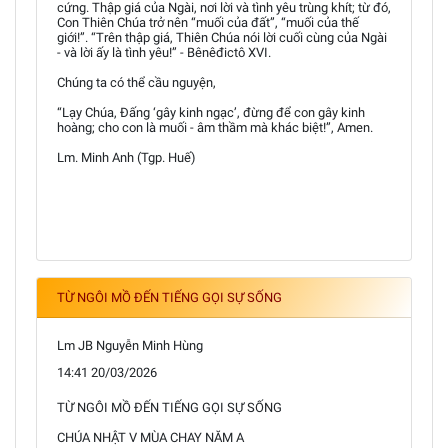
cứng. Thập giá của Ngài, nơi lời và tình yêu trùng khít; từ đó,
Con Thiên Chúa trở nên “muối của đất”, “muối của thế
giới!”. “Trên thập giá, Thiên Chúa nói lời cuối cùng của Ngài
- và lời ấy là tình yêu!” - Bênêđictô XVI.
Chúng ta có thể cầu nguyện,
“Lạy Chúa, Đấng ‘gây kinh ngạc’, đừng để con gây kinh
hoàng; cho con là muối - âm thầm mà khác biệt!”, Amen.
Lm. Minh Anh (Tgp. Huế)
TỪ NGÔI MỒ ĐẾN TIẾNG GỌI SỰ SỐNG
Lm JB Nguyễn Minh Hùng
14:41 20/03/2026
TỪ NGÔI MỒ ĐẾN TIẾNG GỌI SỰ SỐNG
CHÚA NHẬT V MÙA CHAY NĂM A