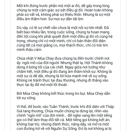
Mỗi khi đứng trước phần mộ một ai đó, dễ gây trong lòng
chúng ta một cảm giác sợ sệt điều gì đó. Hoàn toàn không
phải sợ vất vả, không phải sợ thiếu thốn. Nhưng là sợ một
điều âm thầm hơn: Sợ mọi sự dần tắt lịm.
Dù vậy, có lẽ sợ chết vẫn chưa là một nỗi sợ lớn nhất. Đã
biết bao nhiêu lần, trong cuộc sống, chúng ta hoan mang
đến tột cùng khi phải quyết định một điều gì đó vô cùng hệ
trọng, nhưng chỉ có một mình, chỉ có bản thân đối diện
cùng tất cả mọt giằng co, mọi thách thức, chỉ có trái tim
mình thấu cảm.
Chúa nhật V Mùa Chay đưa chúng ta đến trước chính nơi
ấy: ngôi mồ của đời người. Nhưng thật lạ, Hội Thánh không
dừng ở bóng tối của cái chết. Ngay giữa nơi tưởng như
chấm hết, một điều gì đó đang âm thầm khởi sự. Không là
một sự ủi dễ dãi, nhưng là lời hứa mạnh mẽ về sự sống.
Không né tránh thực tại đau thương, nhưng đi thẳng vào
thực tại ấy để mở một lối thoát.
Bởi Mùa Chay không kết thúc trong tro bụi. Mùa Chay dẫn
tới sự sống.
Vì thế, để bước vào Tuần Thánh, trước khi đối diện với Thập
Giá tang thương, Chúa muốn chúng ta dừng lại, nhìn vào
chính "ngôi mồ" của đời mình… để nghe vang lên một tiếng
gọi có thể làm thay đổi tất cả. Một tiếng gọi không kết án,
không loại trừ, nhưng đánh thức, nâng dậy, và mở ra một
con đường trở về với Nguồn Sự Sống. Đó là nơi không ai bị