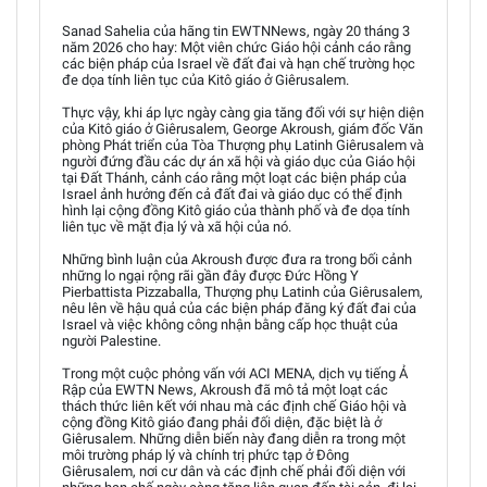
Sanad Sahelia của hãng tin EWTNNews, ngày 20 tháng 3
năm 2026 cho hay: Một viên chức Giáo hội cảnh cáo rằng
các biện pháp của Israel về đất đai và hạn chế trường học
đe dọa tính liên tục của Kitô giáo ở Giêrusalem.
Thực vậy, khi áp lực ngày càng gia tăng đối với sự hiện diện
của Kitô giáo ở Giêrusalem, George Akroush, giám đốc Văn
phòng Phát triển của Tòa Thượng phụ Latinh Giêrusalem và
người đứng đầu các dự án xã hội và giáo dục của Giáo hội
tại Đất Thánh, cảnh cáo rằng một loạt các biện pháp của
Israel ảnh hưởng đến cả đất đai và giáo dục có thể định
hình lại cộng đồng Kitô giáo của thành phố và đe dọa tính
liên tục về mặt địa lý và xã hội của nó.
Những bình luận của Akroush được đưa ra trong bối cảnh
những lo ngại rộng rãi gần đây được Đức Hồng Y
Pierbattista Pizzaballa, Thượng phụ Latinh của Giêrusalem,
nêu lên về hậu quả của các biện pháp đăng ký đất đai của
Israel và việc không công nhận bằng cấp học thuật của
người Palestine.
Trong một cuộc phỏng vấn với ACI MENA, dịch vụ tiếng Ả
Rập của EWTN News, Akroush đã mô tả một loạt các
thách thức liên kết với nhau mà các định chế Giáo hội và
cộng đồng Kitô giáo đang phải đối diện, đặc biệt là ở
Giêrusalem. Những diễn biến này đang diễn ra trong một
môi trường pháp lý và chính trị phức tạp ở Đông
Giêrusalem, nơi cư dân và các định chế phải đối diện với