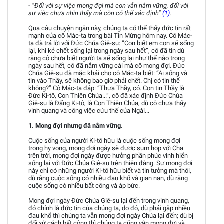
- “Đối với sự việc mong đợi mà con vẫn nắm vững, đối với
sự việc chưa nhìn thấy mà còn có thể xác định”
(1)
.
Qua câu chuyện ngắn này, chúng ta có thể thấy đức tin rất
mạnh của cô Mác-ta trong bài Tin Mừng hôm nay. Cô Mác-
ta đã trả lời với Đức Chúa Giê-su: “Con biết em con sẽ sống
lại, khi kẻ chết sống lại trong ngày sau hết”, cô đã tin dù
rằng cô chưa biết người ta sẽ sống lại như thế nào trong
ngày sau hết, cô đã nắm vững cái mà cô mong đợi. Đức
Chúa Giê-su đã mặc khải cho cô Mác-ta biết: “Ai sống và
tin vào Thầy, sẽ không bao giờ phải chết. Chị có tin thế
không?” Cô Mác-ta đáp: “Thưa Thầy, có. Con tin Thầy là
Đức Ki-tô, Con Thiên Chúa...”, cô đã xác định Đức Chúa
Giê-su là Đấng Ki-tô, là Con Thiên Chúa, dù cô chưa thấy
vinh quang và công việc cứu thế của Ngài...
1. Mong đợi nhưng đã nắm vững.
Cuộc sống của người Ki-tô hữu là cuộc sống mong đợi
trong hy vọng, mong đợi ngày sẽ được sum họp với Cha
trên trời, mong đợi ngày được hưởng phần phúc vinh hiển
sống lại với Đức Chúa Giê-su trên thiên đàng. Sự mong đợi
này chỉ có những người Ki-tô hữu biết và tin tưởng mà thôi,
dù rằng cuộc sống có nhiều đau khổ và gian nan, dù rằng
cuộc sống có nhiều bất công và áp bức.
Mong đợi ngày Đức Chúa Giê-su lại đến trong vinh quang,
đó chính là đức tin của chúng ta, do đó, dù phải gặp nhiều
đau khổ thì chúng ta vẫn mong đợi ngày Chúa lại đến; dù bị
đối xử cách bất công thì chúng ta cũng vẫn mong đợi và