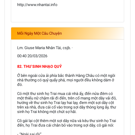
http://www.nhantai.info
Mỗi Ngày Một Câu Chuyện
Lm. Giuse Maria Nhân Tài, csjb. ·
00:40 20/03/2026
82. THƯ SINH NHẠO QUỶ
Ở bên ngoài cửa ải phía bắc thành Hàng Châu có một ngôi
nhà thường có quỷ quấy phá, mọi người đều không dám ở
đó.
Có một thư sinh họ Trai mua cái nhà ấy, đến nửa đêm có
một thiếu nữ chậm rãi đi đến, trên cổ mang một dây vải đỏ,
hướng về thư sinh họ Trai lạy hai lạy, đem một sợi dây cột
trên xà nhà, đưa cái cổ vào trong sợi dây thòng lọng ấy, thư
sinh họ Trai không một chút sợ hãi.
Cô gái lại cột thêm một sợi dây nữa và kêu thư sinh họ Trai
đến, họ Trai đưa cái chân bỏ vào trong sợi dây, cô gái nói:
- “Ngài sai rồi”.