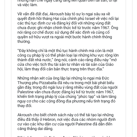
những hạn chế ngày càng tăng liên quan đến tài sản, đi lại
và việc làm.
Về vấn đề đất đai, Akroush bày tỏ sự lo ngại sâu xa về
quyết định hồi tháng Hai của chính phủ Israel về việc nối lại
các thủ tục định cư và đăng ký đối với những vùng đất
chưa được ghi nhận chính thức kể từ trước năm 1967. Ông
nói rằng cơ chế được sử dụng để xác định và củng cố
quyền sở hữu vượt ra ngoài một bước hành chính thông
thường.
“Đây không chỉ là một thủ tục hành chính mà còn là một
công cụ pháp lý có thể phân loại lại những khu vực rộng lớn
thành đất nhà nước,” ông nói, cảnh cáo rằng điều này “mở
cửa cho việc tịch thu tài sản tư nhân và tài sản của Giáo
hội, làm thay đổi căn bản thực trạng trên thực địa.”
Những nhận xét của ông lặp lại những lo ngại mà Đức
Thượng phụ Pizzaballa đã nêu ra trong một bài phát biểu
gần đây, trong đó ngài lưu ý rằng nhiều vùng đất của người
Palestine vẫn chưa được đăng ký kể từ trước năm 1967,
khiến tình trạng pháp lý của chúng “phức tạp” và làm tăng
nguy cơ cho các cộng đồng địa phương nếu tình trạng đó
thay đổi.
Akroush cho biết chính sách này có thể tái tạo lại những
điều đã thấy ở Hebron, nơi việc đưa các nhóm người định
cư vào các khu dân cư của người Palestine đã dẫn đến
căng thẳng dai dẳng.