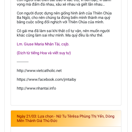
vọng mà đấm đá nhau, xâu xé nhau và giết lẫn nhau…
Con người được dựng nên giống hình ảnh của Thiên Chúa
Ba Ngôi, cho nên chúng ta đừng biến mình thành ma quỷ
bằng cuộc sống đối nghịch với Thiên Chúa của mình.
Cô gái ma đã làm sai khi thắt cổ tự vận, nên muốn người
khác cũng làm sai như mình. Ma quỷ đều là như thế.
Lm. Giuse Maria Nhân Tài, csjb.
(Dịch từ tiếng Hoa và viết suy tư)
----------
http://www.vietcatholic.net
https://www.facebook.com/jmtaiby
http://www.nhantai.info
Ngày 21/03: Lựa chọn - Nữ Tu Têrêsa Phùng Thị Yến, Dòng
Mến Thánh Giá Thủ Đức