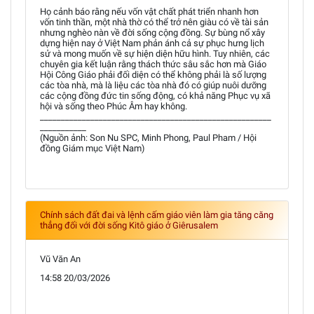
Họ cảnh báo rằng nếu vốn vật chất phát triển nhanh hơn
vốn tinh thần, một nhà thờ có thể trở nên giàu có về tài sản
nhưng nghèo nàn về đời sống cộng đồng. Sự bùng nổ xây
dựng hiện nay ở Việt Nam phản ánh cả sự phục hưng lịch
sử và mong muốn về sự hiện diện hữu hình. Tuy nhiên, các
chuyên gia kết luận rằng thách thức sâu sắc hơn mà Giáo
Hội Công Giáo phải đối diện có thể không phải là số lượng
các tòa nhà, mà là liệu các tòa nhà đó có giúp nuôi dưỡng
các cộng đồng đức tin sống động, có khả năng Phục vụ xã
hội và sống theo Phúc Âm hay không.
_______________________________________________________
___________
(Nguồn ảnh: Son Nu SPC, Minh Phong, Paul Pham / Hội
đồng Giám mục Việt Nam)
Chính sách đất đai và lệnh cấm giáo viên làm gia tăng căng
thẳng đối với đời sống Kitô giáo ở Giêrusalem
Vũ Văn An
14:58 20/03/2026