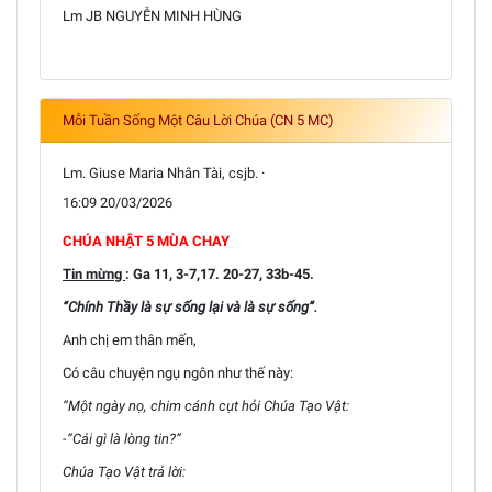
Lm JB NGUYỄN MINH HÙNG
Mỗi Tuần Sống Một Câu Lời Chúa (CN 5 MC)
Lm. Giuse Maria Nhân Tài, csjb. ·
16:09 20/03/2026
CHÚA NHẬT 5 MÙA CHAY
Tin mừng
: Ga 11, 3-7,17. 20-27, 33b-45.
“Chính Thầy là sự sống lại và là sự sống”.
Anh chị em thân mến,
Có câu chuyện ngụ ngôn như thế này:
“Một ngày nọ, chim cánh cụt hỏi Chúa Tạo Vật:
-“Cái gì là lòng tin?”
Chúa Tạo Vật trả lời: