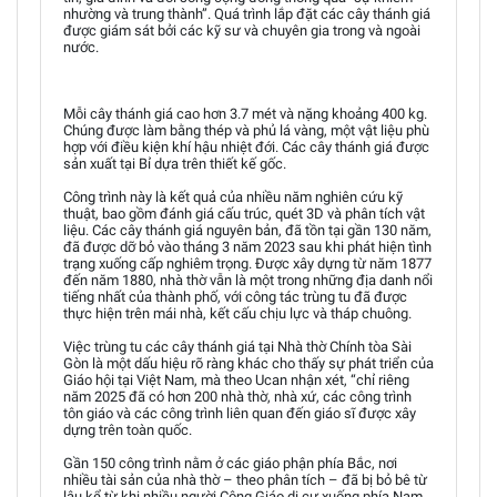
nhường và trung thành”. Quá trình lắp đặt các cây thánh giá
được giám sát bởi các kỹ sư và chuyên gia trong và ngoài
nước.
Mỗi cây thánh giá cao hơn 3.7 mét và nặng khoảng 400 kg.
Chúng được làm bằng thép và phủ lá vàng, một vật liệu phù
hợp với điều kiện khí hậu nhiệt đới. Các cây thánh giá được
sản xuất tại Bỉ dựa trên thiết kế gốc.
Công trình này là kết quả của nhiều năm nghiên cứu kỹ
thuật, bao gồm đánh giá cấu trúc, quét 3D và phân tích vật
liệu. Các cây thánh giá nguyên bản, đã tồn tại gần 130 năm,
đã được dỡ bỏ vào tháng 3 năm 2023 sau khi phát hiện tình
trạng xuống cấp nghiêm trọng. Được xây dựng từ năm 1877
đến năm 1880, nhà thờ vẫn là một trong những địa danh nổi
tiếng nhất của thành phố, với công tác trùng tu đã được
thực hiện trên mái nhà, kết cấu chịu lực và tháp chuông.
Việc trùng tu các cây thánh giá tại Nhà thờ Chính tòa Sài
Gòn là một dấu hiệu rõ ràng khác cho thấy sự phát triển của
Giáo hội tại Việt Nam, mà theo Ucan nhận xét, “chỉ riêng
năm 2025 đã có hơn 200 nhà thờ, nhà xứ, các công trình
tôn giáo và các công trình liên quan đến giáo sĩ được xây
dựng trên toàn quốc.
Gần 150 công trình nằm ở các giáo phận phía Bắc, nơi
nhiều tài sản của nhà thờ – theo phân tích – đã bị bỏ bê từ
lâu kể từ khi nhiều người Công Giáo di cư xuống phía Nam