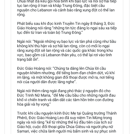
Chúa nhật đã kêu gọi hòa bình khi bạo lực và nỗi sợ hãi tiếp
tục lan rộng ở Iran và khắp Trung Đông, đặc biệt cầu
nguyện cho Lebanon và cảnh báo rằng xung đột có thể lan
rộng.
Phát biểu sau khi đọc kinh Truyền Tin ngày 8 tháng 3, Đức
Giáo Hoàng nói rằng “những tin tức đáng lo ngại sâu xa tiếp
tục đến từ Iran và toàn bộ Trung Đông.”
Ngài nói: “Ngoài những vụ bạo lực và tàn phá cũng như bầu
không khí thù hận và sợ hãi lan rộng, còn có mối lo ngại
rằng xung đột sẽ lan rộng và các quốc gia khác trong khu
vực, bao gồm cả Lebanon thân yêu, có thể lại rơi vào tình
trạng bất ổn”.
Đức Giáo Hoàng nói: “Chúng ta dâng lên Chúa lời cầu
nguyện khiêm nhường, để tiếng bom đạn chấm dứt, vũ khí
im lặng, và một không gian đối thoại được mở ra, nơi tiếng
nói của người dân được lắng nghe”.
Ngài nói thêm rằng ngài đang phó thác ý nguyện đó cho
Đức Trinh Nữ Maria, “để Mẹ cầu bầu cho những người đau
khổ vì chiến tranh và dẫn dắt các tâm hồn trên con đường
hòa giải và hy vọng.”
Trước khi cầu nguyện kính Đức Mẹ tại Quảng trường Thánh
Phêrô, Đức Giáo Hoàng Leo đã suy niệm Tin Mừng trong
ngày và nói rằng “kể từ những thế kỷ đầu tiên của lịch sử
Giáo hội, cuộc đối thoại giữa Chúa Giêsu và người phụ nữ
Samari, việc chữa lành người mù bẩm sinh và sự phục sinh