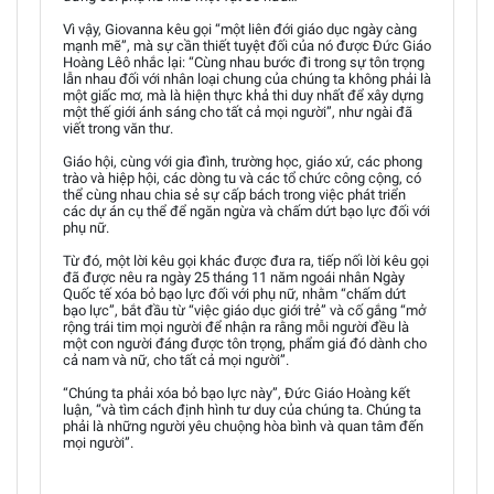
Vì vậy, Giovanna kêu gọi “một liên đới giáo dục ngày càng
mạnh mẽ”, mà sự cần thiết tuyệt đối của nó được Đức Giáo
Hoàng Lêô nhắc lại: “Cùng nhau bước đi trong sự tôn trọng
lẫn nhau đối với nhân loại chung của chúng ta không phải là
một giấc mơ, mà là hiện thực khả thi duy nhất để xây dựng
một thế giới ánh sáng cho tất cả mọi người”, như ngài đã
viết trong văn thư.
Giáo hội, cùng với gia đình, trường học, giáo xứ, các phong
trào và hiệp hội, các dòng tu và các tổ chức công cộng, có
thể cùng nhau chia sẻ sự cấp bách trong việc phát triển
các dự án cụ thể để ngăn ngừa và chấm dứt bạo lực đối với
phụ nữ.
Từ đó, một lời kêu gọi khác được đưa ra, tiếp nối lời kêu gọi
đã được nêu ra ngày 25 tháng 11 năm ngoái nhân Ngày
Quốc tế xóa bỏ bạo lực đối với phụ nữ, nhằm “chấm dứt
bạo lực”, bắt đầu từ “việc giáo dục giới trẻ” và cố gắng “mở
rộng trái tim mọi người để nhận ra rằng mỗi người đều là
một con người đáng được tôn trọng, phẩm giá đó dành cho
cả nam và nữ, cho tất cả mọi người”.
“Chúng ta phải xóa bỏ bạo lực này”, Đức Giáo Hoàng kết
luận, “và tìm cách định hình tư duy của chúng ta. Chúng ta
phải là những người yêu chuộng hòa bình và quan tâm đến
mọi người”.