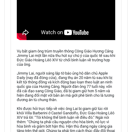
Vụ bắt giam ông trùm truyền thông Công Giáo Hương Cảng
Jimmy Lai một lần nữa thu hút sự chú ý của quốc tế sau khi
Đức Giáo Hoàng Lêô XIV từ chối bình luận về trường hợp
của ông.
Jimmy Lai, người sáng lập tờ báo ủng hộ dân chủ Apple
Daily (nay đã đóng cửa), đang thụ án 20 năm tù sau khi bị
kết tội thông đồng và kích động bạo loạn theo luật an ninh
quốc gia của Hương Cảng. Người đàn ông 77 tuổi này, vốn
đã cải đạo sang Công Giáo, đã bị giam giữ hơn 5 năm và
hiện đang đối mặt với bản án mà giới phê bình cho là tương
đương án tù chung thân.
Khi được hỏi trực tiếp về việc ông Lai bị giam giữ lúc rời
khỏi Villa Barberini ở Castel Gandolfo, Đức Giáo Hoàng Lêô
XIV trả lời: “Tôi không thể bình luận về điều đó.” Ngài nói
thêm: “Chúng ta phải cầu nguyện cho hòa bình, nỗ lực vì
hòa bình và giảm bớt hận thù. Hận thù đang ngày càng gia
tăng trên thế giới. Chúng ta phải tìm cách thúc đẩy đối thoại