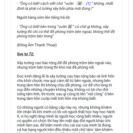
- “Ông có biết cách viết chữ “vườn〈園〉
(1)
” không, nhất
định là phải có tường xây bốn phía mới đúng !”
Người hàng xóm lên tiếng trả lời:
- “Ông có biết bên trong “vườn 園 ” có chữ gì không, xây
tường thì chỉ có thể đề phòng trộm bên ngoài, không thể đề
phòng trộm bên trong”.
(Đồng Âm Thanh Thoại)
Suy tư 72:
Xây tường cao hào rộng để đề phòng trộm bên ngoài vào,
nhưng trộm bên trong thì khó mà đề phòng nổi.
Đọc kinh dâng lễ là xây tường cao hào rộng bảo vệ linh hồn
cho khỏi chước ma quỷ cám dỗ từ bên ngoài, nhưng bên
trong tâm hồn thì không chịu đề phòng, cứ để cho lòng trí
suy đến những chuyện không hay, không có lợi cho đời
sống tâm linh, thì trước sau gì cũng bị tên “nội công” ở bên
trong tâm hồn cướp mất linh hồn mà không biết.
Có những người có bằng cấp này nọ, nhưng không khiêm
tốn nhận lỗi khi mình có lỗi với người thất học hay học hành
ít, vì họ nghĩ rằng mình là người học rộng biết nhiều; người
có quyền có chức thì hay lên mặt dạy đời người khác khi
mình làm sai, để biện minh cho cái sai của mình là đúng;
cả hai hạng người trên đều thiếu một chữ tâm: tâm khiêm