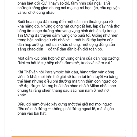
phân biệt đối xử.” Thay vào đó, tầm nhìn của ngài là về
những không gian chung nơi mọi người học tập, cầu nguyện
và vui chơi cùng nhau.
Buổi hòa nhạc đã mang đến một cái nhìn thoáng qua về
khả năng đó. Những giọng hát cùng cất lên, lấp đầy nhà thờ
bằng âm nhạc dường như vang vọng hình ảnh ẩn dụ trong
Tin Mừng đã truyền cảm hứng cho buổi tối. Giống như men
trong bột, những cử chỉ nhỏ bé — một buổi tập luyện của
dàn hợp xướng, một sân khấu chung, một cộng đồng sẵn
sàng chào đón — có thể dần dần biến đổi toàn bộ.
Một cảm xúc phù hợp với phương châm của dàn hợp xướng:
“Nơi ca hát là sự hiệp nhất, đam mê, tự do và niềm vui.”
Khi Thế vận hội Paralympic bắt đầu, hàng trăm vận động
viên từ khắp nơi trên thế giới sẽ tranh tài trên tuyết và băng,
thể hiện những điều phi thường mà tinh thần con người có
thể đạt được. Nhưng buổi hòa nhạc nhỏ ở Milan nhắc nhở
chúng ta rằng chiến thắng sâu sắc hơn nằm ở một nơi
khác.
Điều đó nằm ở việc xây dựng một thế giới nơi mọi người
đều có chỗ đứng — không phải đứng ngoài lề, mà là góp
phần vào bài hát.