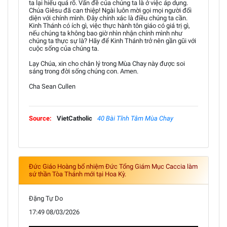
ta lại hiểu quá rõ. Vấn đề của chúng ta là ở việc áp dụng.
Chúa Giêsu đã can thiệp! Ngài luôn mời gọi mọi người đối
diện với chính mình. Đây chính xác là điều chúng ta cần.
Kinh Thánh có ích gì, việc thực hành tôn giáo có giá trị gì,
nếu chúng ta không bao giờ nhìn nhận chính mình như
chúng ta thực sự là? Hãy để Kinh Thánh trở nên gần gũi với
cuộc sống của chúng ta.
Lạy Chúa, xin cho chân lý trong Mùa Chay này được soi
sáng trong đời sống chúng con. Amen.
Cha Sean Cullen
Source:
VietCatholic
40 Bài Tĩnh Tâm Mùa Chay
Đức Giáo Hoàng bổ nhiệm Đức Tổng Giám Mục Caccia làm
sứ thần Tòa Thánh mới tại Hoa Kỳ.
Đặng Tự Do
17:49 08/03/2026