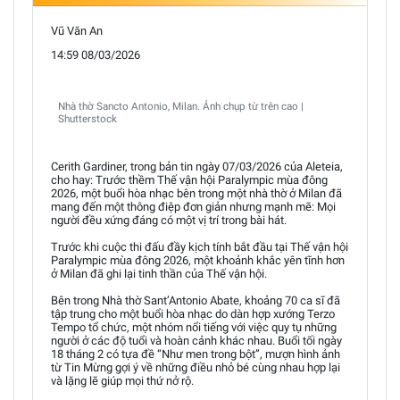
Vũ Văn An
14:59 08/03/2026
Nhà thờ Sancto Antonio, Milan. Ảnh chụp từ trên cao |
Shutterstock
Cerith Gardiner, trong bản tin ngày 07/03/2026 của Aleteia,
cho hay: Trước thềm Thế vận hội Paralympic mùa đông
2026, một buổi hòa nhạc bên trong một nhà thờ ở Milan đã
mang đến một thông điệp đơn giản nhưng mạnh mẽ: Mọi
người đều xứng đáng có một vị trí trong bài hát.
Trước khi cuộc thi đấu đầy kịch tính bắt đầu tại Thế vận hội
Paralympic mùa đông 2026, một khoảnh khắc yên tĩnh hơn
ở Milan đã ghi lại tinh thần của Thế vận hội.
Bên trong Nhà thờ Sant’Antonio Abate, khoảng 70 ca sĩ đã
tập trung cho một buổi hòa nhạc do dàn hợp xướng Terzo
Tempo tổ chức, một nhóm nổi tiếng với việc quy tụ những
người ở các độ tuổi và hoàn cảnh khác nhau. Buổi tối ngày
18 tháng 2 có tựa đề “Như men trong bột”, mượn hình ảnh
từ Tin Mừng gợi ý về những điều nhỏ bé cùng nhau hợp lại
và lặng lẽ giúp mọi thứ nở rộ.