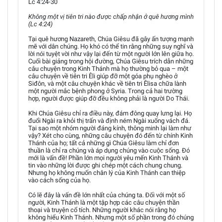
Lc 4:24-30
Không một vị tiên tri nào được chấp nhận ở quê hương mình
(Lc 4:24)
Tại quê hương Nazareth, Chúa Giêsu đã gây ấn tượng mạnh
mẽ với dân chúng. Họ khó có thể tin rằng những suy nghĩ và
lời nói tuyệt vời như vậy lại đến từ một người lớn lên giữa họ.
Cuối bài giảng trong hội đường, Chúa Giêsu trích dẫn những
câu chuyện trong Kinh Thánh mà họ thường bỏ qua – một
câu chuyện về tiên tri Êli giúp đỡ một góa phụ nghèo ở
Siđôn, và một câu chuyện khác về tiên tri Êlisa chữa lành
một người mắc bệnh phong ở Syria. Trong cả hai trường
hợp, người được giúp đỡ đều không phải là người Do Thái.
Khi Chúa Giêsu chỉ ra điều này, đám đông quay lưng lại. Họ
đuổi Ngài ra khỏi thị trấn và định ném Ngài xuống vách đá.
Tại sao một nhóm người đáng kính, thông minh lại làm như
vậy? Xét cho cùng, những câu chuyện đó đến từ chính Kinh
Thánh của họ; tất cả những gì Chúa Giêsu làm chỉ đơn
thuần là chỉ ra chúng và áp dụng chúng vào cuộc sống. Đó
mới là vấn đề! Phần lớn mọi người yêu mến Kinh Thánh và
tin vào những lời được ghi chép một cách chung chung.
Nhưng họ không muốn chân lý của Kinh Thánh can thiệp
vào cách sống của họ.
Có lẽ đây là vấn đề lớn nhất của chúng ta. Đối với một số
người, Kinh Thánh là một tập hợp các câu chuyện thần
thoại và truyện cổ tích. Những người khác nói rằng họ
không hiểu Kinh Thánh. Nhưng một số phần trong đó chúng