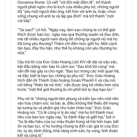
Giovanna Rome. Cô viết “với đôi mắt đẫm lệ”, trở thành
người phát ngôn cho bi kịch của nhiều phụ nữ, những người
đã “yêu một người đàn ông, kết hôn với anh ta, hoặc chọn
sống chung với anh ta và lập gia đình” mà trở thành “một
cái bẫy”.
“Tại sao?” cô hỏi. “Ngày nay, làm sao chúng ta có thể giải
thích được bạo lực, ngày nay quá thường xuyên và đau đớn,
mà rất nhiều người nam dùng để chống lại người nữ mà họ
đã từng yêu thương? Thậm chí đến mức giết họ. Một cách
tàn bạo, đầy thù hận, như thể họ không còn yêu thương họ
nữa.”
Câu trả lời của Đức Giáo Hoàng Lêô XIV rất dài và sâu sắc,
bắt đầu bằng việc bày tỏ cảm xúc “đau khổ tột cùng” mà
vấn đề này gây ra cho ngài: “Bạo lực trong các mối quan hệ,
và đặc biệt là bạo lực chống lại phụ nữ.” Đức Giáo Hoàng
trích dẫn lời Thánh Giáo hoàng Gioan Phaolô II và câu nói
nổi tiếng “thiên tài nữ tính,” cần được ủng hộ nhiều hơn nữa
trước “một thế giới thường bị chi phối bởi tư duy bạo lực.”
Phụ nữ là “những người tiên phong và kiến tạo nên một nền
văn hóa chăm sóc và bác ái, điều không thể thiếu để mang
lại tương lai và phẩm giá cho toàn nhân loại,” Đức Giáo
Hoàng nói. “Có lẽ cũng vì lý do này” mà họ trở thành mục
tiêu của bạo lực ngày nay, “bị đánh đập và giết hại,” bởi vì
“họ là dấu hiệu của sự mâu thuẫn trong xã hội hỗn loạn, bất
ổn và bạo lực, vì họ hướng chúng ta đến các giá trị của đức
tin, tự do, bình đẳng, khả năng sinh sản, hy vọng, tình đoàn
kết và công lý.”