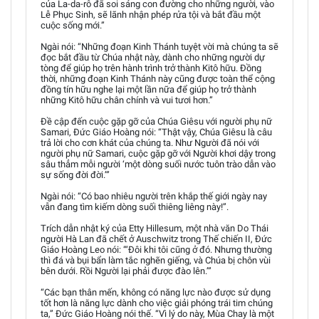
của La-da-rô đã soi sáng con đường cho những người, vào
Lễ Phục Sinh, sẽ lãnh nhận phép rửa tội và bắt đầu một
cuộc sống mới.”
Ngài nói: “Những đoạn Kinh Thánh tuyệt vời mà chúng ta sẽ
đọc bắt đầu từ Chúa nhật này, dành cho những người dự
tòng để giúp họ trên hành trình trở thành Kitô hữu. Đồng
thời, những đoạn Kinh Thánh này cũng được toàn thể cộng
đồng tín hữu nghe lại một lần nữa để giúp họ trở thành
những Kitô hữu chân chính và vui tươi hơn.”
Đề cập đến cuộc gặp gỡ của Chúa Giêsu với người phụ nữ
Samari, Đức Giáo Hoàng nói: “Thật vậy, Chúa Giêsu là câu
trả lời cho cơn khát của chúng ta. Như Người đã nói với
người phụ nữ Samari, cuộc gặp gỡ với Người khơi dậy trong
sâu thẳm mỗi người ‘một dòng suối nước tuôn trào dẫn vào
sự sống đời đời.’”
Ngài nói: “Có bao nhiêu người trên khắp thế giới ngày nay
vẫn đang tìm kiếm dòng suối thiêng liêng này!”.
Trích dẫn nhật ký của Etty Hillesum, một nhà văn Do Thái
người Hà Lan đã chết ở Auschwitz trong Thế chiến II, Đức
Giáo Hoàng Leo nói: “‘Đôi khi tôi cũng ở đó. Nhưng thường
thì đá và bụi bẩn làm tắc nghẽn giếng, và Chúa bị chôn vùi
bên dưới. Rồi Người lại phải được đào lên.’”
“Các bạn thân mến, không có năng lực nào được sử dụng
tốt hơn là năng lực dành cho việc giải phóng trái tim chúng
ta,” Đức Giáo Hoàng nói thế. “Vì lý do này, Mùa Chay là một