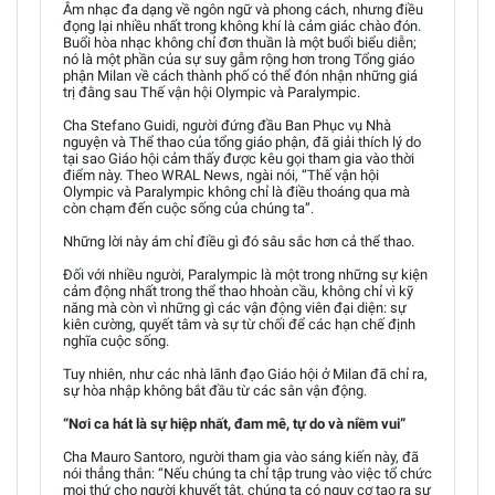
Âm nhạc đa dạng về ngôn ngữ và phong cách, nhưng điều
đọng lại nhiều nhất trong không khí là cảm giác chào đón.
Buổi hòa nhạc không chỉ đơn thuần là một buổi biểu diễn;
nó là một phần của sự suy gẫm rộng hơn trong Tổng giáo
phận Milan về cách thành phố có thể đón nhận những giá
trị đằng sau Thế vận hội Olympic và Paralympic.
Cha Stefano Guidi, người đứng đầu Ban Phục vụ Nhà
nguyện và Thể thao của tổng giáo phận, đã giải thích lý do
tại sao Giáo hội cảm thấy được kêu gọi tham gia vào thời
điểm này. Theo WRAL News, ngài nói, “Thế vận hội
Olympic và Paralympic không chỉ là điều thoáng qua mà
còn chạm đến cuộc sống của chúng ta”.
Những lời này ám chỉ điều gì đó sâu sắc hơn cả thể thao.
Đối với nhiều người, Paralympic là một trong những sự kiện
cảm động nhất trong thể thao hhoàn cầu, không chỉ vì kỹ
năng mà còn vì những gì các vận động viên đại diện: sự
kiên cường, quyết tâm và sự từ chối để các hạn chế định
nghĩa cuộc sống.
Tuy nhiên, như các nhà lãnh đạo Giáo hội ở Milan đã chỉ ra,
sự hòa nhập không bắt đầu từ các sân vận động.
“Nơi ca hát là sự hiệp nhất, đam mê, tự do và niềm vui”
Cha Mauro Santoro, người tham gia vào sáng kiến này, đã
nói thẳng thắn: “Nếu chúng ta chỉ tập trung vào việc tổ chức
mọi thứ cho người khuyết tật, chúng ta có nguy cơ tạo ra sự