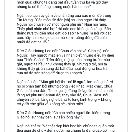
món quà: chúng ta đang bắt đầu tuần thứ ba và giờ đây
chúng ta có thể tăng cường cuộc hành trình!”
Ngài tiếp tục suy gẫm về phản ứng của các môn đệ trong
Tin Mừng: “Các môn đệ đến [và] họ kinh ngạc khi thấy
Người nói chuyện với một người phụ nữ.” Ngài nói rằng,
Thầy phải nhắc nhở họ: “Há các con không nói rằng, ‘Bốn
tháng nữa thì đến mùa gặt’ đó sao’? Nhưng Ta nói với các
con, hãy nhìn xung quanh mà xem, ruộng đồng đã chín
muồi để gặt hái rồi.”
Đức Giáo Hoàng Leo nói: “Chúa vẫn nói với Giáo Hội của
Người: ‘Hãy ngước mắt lên và nhận biết những điều kỳ diệu
của Thiên Chúa!’. Trên đồng ruộng, bốn tháng trước mùa
gặt, người ta hầu như không thấy gì. Nhưng ở đó, nơi ta
không thấy gì, ân sủng đã bắt đầu hoạt động và hoa trái
của nó đã sẵn sàng để được thu hoạch.”
Ngài nói tiếp: “Mùa gặt bội thu: có lẽ người làm công ít ỏi vì
họ bị phân tâm bởi những công việc khác. Mặt khác, Chúa
Giêsu rất chu đáo. Theo tục lệ, đáng lẽ Người chỉ cần phớt
lờ người phụ nữ Samari đó; thay vào đó, Chúa Giêsu nói
chuyện với bà, lắng nghe bà và tỏ lòng kính trọng – không
có ý đồ che giấu và không hề khinh miệt.”
Đức Giáo Hoàng nói: “Có bao nhiêu người tìm kiếm trong
Giáo hội sự nhạy bén, sự sẵn lòng này!”.
Ngài nói thêm: “Và thật đẹp biết bao khi chúng ta quên mất
thời gian để chú ý đến người mà chúng ta đang gặp gỡ, như