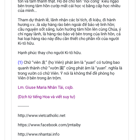
tốn và tâm thành thật. Họ để cho tên “nội công” kiêu ngạo
bên trong tâm hồn cướp mất cái học vị bằng cấp học nhiều
của mình...
Tham dự thánh lễ, lãnh nhận các bí tích, đi kiệu, đi hành
hương.v.v...là xây hàng rào bên ngoài để bảo vệ linh hồn;
cầu nguyện sốt sắng, luôn hướng tâm hồn lên cùng Chúa, ý
chí ngay lành, là hàng rào bảo vệ bên trong của linh hồn, cả
hai loại hàng rào này đều cần thiết cho phần rỗi của người
Ki-tô hữu.
Hạnh phúc thay cho người Ki-tô hữu.
(1)
Chữ “viên 袁” (họ Viên) phát âm là “yuan” có tường bao
quanh thành chữ “vườn 園” cũng phát âm là “yuan”. nghĩa là
trong vườn có chữ Viên. Ý nói là không thể đề phòng họ
Viên ở bên trong ăn trộm.
Lm. Giuse Maria Nhân Tài, csjb.
(Dịch từ tiếng Hoa và viết suy tư)
---------
http://www.vietcatholic.net
https://www.facebook.com/jmtaiby
http://www.nhantai.info