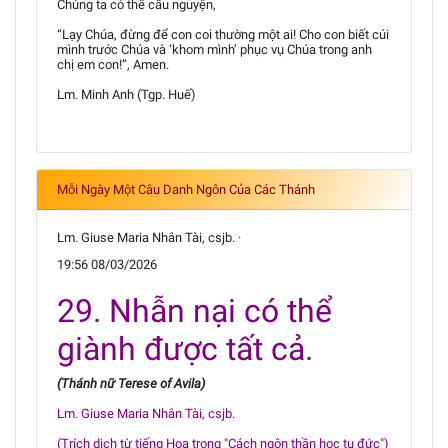
Chúng ta có thể cầu nguyện,
“Lạy Chúa, đừng để con coi thường một ai! Cho con biết cúi
mình trước Chúa và ‘khom mình’ phục vụ Chúa trong anh
chị em con!”, Amen.
Lm. Minh Anh (Tgp. Huế)
Mỗi Ngày Một Câu Danh Ngôn Của Các Thánh
Lm. Giuse Maria Nhân Tài, csjb. ·
19:56 08/03/2026
29. Nhẫn nại có thể
giành được tất cả.
(Thánh nữ Terese of Avila)
Lm. Giuse Maria Nhân Tài, csjb.
(Trích dịch từ tiếng Hoa trong "Cách ngôn thần học tu đức")