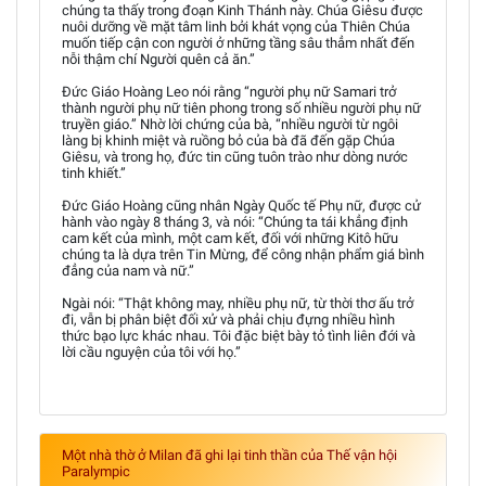
chúng ta thấy trong đoạn Kinh Thánh này. Chúa Giêsu được
nuôi dưỡng về mặt tâm linh bởi khát vọng của Thiên Chúa
muốn tiếp cận con người ở những tầng sâu thẳm nhất đến
nỗi thậm chí Người quên cả ăn.”
Đức Giáo Hoàng Leo nói rằng “người phụ nữ Samari trở
thành người phụ nữ tiên phong trong số nhiều người phụ nữ
truyền giáo.” Nhờ lời chứng của bà, “nhiều người từ ngôi
làng bị khinh miệt và ruồng bỏ của bà đã đến gặp Chúa
Giêsu, và trong họ, đức tin cũng tuôn trào như dòng nước
tinh khiết.”
Đức Giáo Hoàng cũng nhân Ngày Quốc tế Phụ nữ, được cử
hành vào ngày 8 tháng 3, và nói: “Chúng ta tái khẳng định
cam kết của mình, một cam kết, đối với những Kitô hữu
chúng ta là dựa trên Tin Mừng, để công nhận phẩm giá bình
đẳng của nam và nữ.”
Ngài nói: “Thật không may, nhiều phụ nữ, từ thời thơ ấu trở
đi, vẫn bị phân biệt đối xử và phải chịu đựng nhiều hình
thức bạo lực khác nhau. Tôi đặc biệt bày tỏ tình liên đới và
lời cầu nguyện của tôi với họ.”
Một nhà thờ ở Milan đã ghi lại tinh thần của Thế vận hội
Paralympic