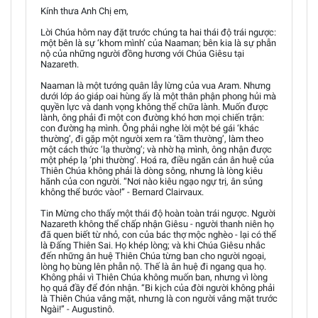
Kính thưa Anh Chị em,
Lời Chúa hôm nay đặt trước chúng ta hai thái độ trái ngược:
một bên là sự ‘khom mình’ của Naaman; bên kia là sự phẫn
nộ của những người đồng hương với Chúa Giêsu tại
Nazareth.
Naaman là một tướng quân lẫy lừng của vua Aram. Nhưng
dưới lớp áo giáp oai hùng ấy là một thân phận phong hủi mà
quyền lực và danh vọng không thể chữa lành. Muốn được
lành, ông phải đi một con đường khó hơn mọi chiến trận:
con đường hạ mình. Ông phải nghe lời một bé gái ‘khác
thường’, đi gặp một người xem ra ‘tầm thường’, làm theo
một cách thức ‘lạ thường’; và nhờ hạ mình, ông nhận được
một phép lạ ‘phi thường’. Hoá ra, điều ngăn cản ân huệ của
Thiên Chúa không phải là dòng sông, nhưng là lòng kiêu
hãnh của con người. “Nơi nào kiêu ngạo ngự trị, ân sủng
không thể bước vào!” - Bernard Clairvaux.
Tin Mừng cho thấy một thái độ hoàn toàn trái ngược. Người
Nazareth không thể chấp nhận Giêsu - người thanh niên họ
đã quen biết từ nhỏ, con của bác thợ mộc nghèo - lại có thể
là Đấng Thiên Sai. Họ khép lòng; và khi Chúa Giêsu nhắc
đến những ân huệ Thiên Chúa từng ban cho người ngoại,
lòng họ bùng lên phẫn nộ. Thế là ân huệ đi ngang qua họ.
Không phải vì Thiên Chúa không muốn ban, nhưng vì lòng
họ quá đầy để đón nhận. “Bi kịch của đời người không phải
là Thiên Chúa vắng mặt, nhưng là con người vắng mặt trước
Ngài!” - Augustinô.