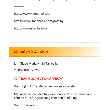
----------
http://www.vietcatholic.net
https://www.facebook.com/jmtaiby
http://www.nhantai.info
Mỗi Ngày Một Câu Chuyện
Lm. Giuse Maria Nhân Tài, csjb. ·
20:05 08/03/2026
72. TRANH LUẬN VỀ CHỮ “VƯỜN”
Viên〈袁〉Tử Tài đã có lần nuôi một con dê.
Một ngày nọ, con dê chạy vào trong vườn của người hàng
xóm ăn rau cỏ, người hàng xóm bèn đi tố tụng.
Viên Tử Tài nói: