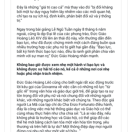
Đây là những “giá trị cao cả” mà thay vào đó “bị đối kháng
bởi một tư duy nguy hiểm lây nhiễm vào các mối quan hệ,
chỉ tạo ra sự ích kỷ, định kiến, phân biệt đối xử và ý thống
trị.”
Ngay trong bài giảng Lễ Ngũ Tuần ngày 8 tháng 6 năm
ngoái, cũng là dịp Đại lễ của các phong trào, Đức Giáo
Hoàng Lêô XIV đã lên án thái độ này, vốn thường dẫn đến
bạo lực, như đã được chứng minh một cách đáng buồn qua
nhiều trường hợp các phụ nữ bị giết hại gần đây. “Bạo lực,
bất kỳ hình thức bạo lực nào, đều là ranh giới phân chia văn
minh với sự man rợ,” Đức Giáo Hoàng nhấn mạnh.
Không bao giờ được xem nhẹ một hành vi bạo lực và
không được sợ hãi tố cáo nó, kể cả ở những nơi coi nhẹ
hoặc phủ nhận trách nhiệm.
Đức Giáo Hoàng Lêô cũng cho biết ngài rất xúc động trước
lời kêu gọi của Giovanna về việc cần có những nỗ lực “từ
gốc rễ” trong văn hóa và giáo dục giới trẻ, để giúp tạo ra sự
tôn trọng đối với phụ nữ và nói chung đối với những người
khác, với những người khác biệt với chúng ta. Theo độc giả
người La Mã của tạp chí do Cha Enzo Fortunato điều hành,
đây là công việc mà hệ thống giáo dục và Giáo hội có thể
cùng nhau thực hiện như cha chia sẻ: “Là ai vào đây, nếu
không phải là trường học và Giáo hội, có thể giúp đỡ các
thế hệ mới bằng cách lan tỏa một văn hóa tôn trọng, yêu
thương và trên hết là tự do? Một thông điệp dạy mọi người
đừng coi phụ nữ như một vật sở hữu…”