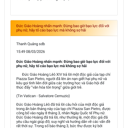
Đức Giáo Hoàng nhấn mạnh: Đừng bao giờ bạo lực đối với
phụ nữ, hãy tố cáo bạo lực mà không sợ hãi
Thanh Quảng sdb
15:49 08/03/2026
Đức Giáo Hoàng nhấn mạnh: Đừng bao giờ bạo lực đối với
phụ nữ, hãy tố cáo bạo lực mà không sợ hãi
Đức Giáo Hoàng Lêô XIV trả lời một độc giả của tạp chí
Piazza San Pietro, người đã lên án nạn giết hại phụ nữ và
kêu gọi tình liên đới giữa các trường học và Giáo hội để
thúc đẩy “văn hóa tôn trọng” giữa giới trẻ.
(Tin Vatican - Salvatore Cernuzio)
Đức Giáo Hoàng Lêô đã trả lời câu hỏi của một độc giả
trong ấn bản tháng này của tạp chí Piazza San Pietro, được
công bố vào ngày 8 tháng 3, nhân Ngày Quốc tế Phụ nữ.
Đức Giáo Hoàng đã trả lời, như thường lệ, một độc giả đã
yêu cầu ngài giúp đỡ, suy nghĩ và hướng dẫn về các vấn đề
rất thời sự. Trong số báo tháng 3, bức thư được ký bởi