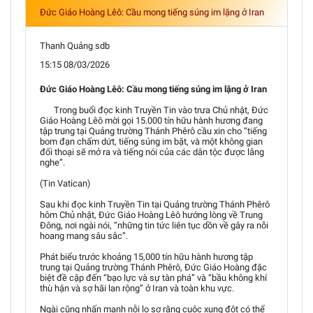
Đức Giáo Hoàng Lêô: Cầu mong tiếng súng im lặng ở Iran
Thanh Quảng sdb
15:15 08/03/2026
Đức Giáo Hoàng Lêô: Cầu mong tiếng súng im lặng ở Iran
Trong buổi đọc kinh Truyền Tin vào trưa Chủ nhật, Đức
Giáo Hoàng Lêô mời gọi 15.000 tín hữu hành hương đang
tập trung tại Quảng trường Thánh Phêrô cầu xin cho “tiếng
bom đạn chấm dứt, tiếng súng im bặt, và một không gian
đối thoại sẽ mở ra và tiếng nói của các dân tộc được lắng
nghe”.
(Tin Vatican)
Sau khi đọc kinh Truyền Tin tại Quảng trường Thánh Phêrô
hôm Chủ nhật, Đức Giáo Hoàng Lêô hướng lòng về Trung
Đông, nơi ngài nói, “những tin tức liên tục dồn về gây ra nỗi
hoang mang sâu sắc”.
Phát biểu trước khoảng 15,000 tín hữu hành hương tập
trung tại Quảng trường Thánh Phêrô, Đức Giáo Hoàng đặc
biệt đề cập đến “bạo lực và sự tàn phá” và “bầu không khí
thù hận và sợ hãi lan rộng” ở Iran và toàn khu vực.
Ngài cũng nhấn mạnh nỗi lo sợ rằng cuộc xung đột có thể