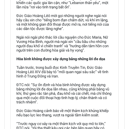
khiến các quốc gia lân cận, như “Lebanon thân yêu”, một
lần nữa “rơi vào tình trạng bất ổn”.
Đức Giáo Hoàng Lêô mời gọi những người nghe ngài nói
hãy cầu xin cho “tiếng bom đạn chấm dứt, vũ khí im lặng,
và một không gian đối thoại được mở ra, nơi tiếng nói của
các dân tộc được lắng nghe”.
Ngài nói ngài phó thác lời cầu nguyện cho Đức Maria, Nữ
Vương Hòa Bình, người mà ngài xin “cầu bầu cho những
người đau khổ vì chiến tranh” và “hướng dẫn tâm hồn con
người trên con đường hòa giải và hy vọng”.
Hòa bình không được xây dựng bằng những lời đe dọa
Tuần trước, trong buổi đọc Kinh Truyền Tin, Đức Giáo
Hoàng Lêô XIV đã bày tỏ “mối quan ngại sâu sắc” về tình
hình ở Trung Đông và Iran.
ĐTC nói: “Sự ổn định và hòa bình không được xây dựng
bằng những lời đe dọa lẫn nhau, cũng không phải bằng vũ
khí, thứ gieo rắc tàn phá, đau khổ và cái chết, mà chỉ thông
qua một cuộc đối thoại hợp tình hợp lý, chân thành và có
trách nhiệm”.
Đức Giáo Hoàng cảnh báo về một thảm kịch khủng khiếp
nếu bạo lực leo thang, vượt ra ngoài tầm kiểm soát.
“Trước nguy cơ xảy ra một thảm kịch với quy mô to lớn,”
ĐTC nói, “tôi tha thiết kêu gọi các bên liên quan hãy có