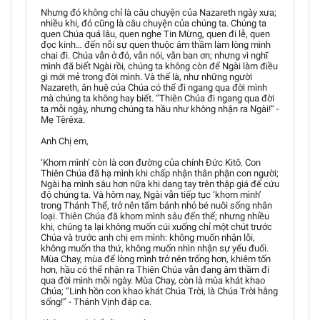
Nhưng đó không chỉ là câu chuyện của Nazareth ngày xưa;
nhiều khi, đó cũng là câu chuyện của chúng ta. Chúng ta
quen Chúa quá lâu, quen nghe Tin Mừng, quen đi lễ, quen
đọc kinh… đến nỗi sự quen thuộc âm thầm làm lòng mình
chai đi. Chúa vẫn ở đó, vẫn nói, vẫn ban ơn; nhưng vì nghĩ
mình đã biết Ngài rồi, chúng ta không còn để Ngài làm điều
gì mới mẻ trong đời mình. Và thế là, như những người
Nazareth, ân huệ của Chúa có thể đi ngang qua đời mình
mà chúng ta không hay biết. “Thiên Chúa đi ngang qua đời
ta mỗi ngày, nhưng chúng ta hầu như không nhận ra Ngài!” -
Mẹ Têrêxa.
Anh Chị em,
‘Khom mình’ còn là con đường của chính Đức Kitô. Con
Thiên Chúa đã hạ mình khi chấp nhận thân phận con người;
Ngài hạ mình sâu hơn nữa khi dang tay trên thập giá để cứu
độ chúng ta. Và hôm nay, Ngài vẫn tiếp tục ‘khom mình’
trong Thánh Thể, trở nên tấm bánh nhỏ bé nuôi sống nhân
loại. Thiên Chúa đã khom mình sâu đến thế; nhưng nhiều
khi, chúng ta lại không muốn cúi xuống chỉ một chút trước
Chúa và trước anh chị em mình: không muốn nhận lỗi,
không muốn tha thứ, không muốn nhìn nhận sự yếu đuối.
Mùa Chay, mùa để lòng mình trở nên trống hơn, khiêm tốn
hơn, hầu có thể nhận ra Thiên Chúa vẫn đang âm thầm đi
qua đời mình mỗi ngày. Mùa Chay, còn là mùa khát khao
Chúa; “Linh hồn con khao khát Chúa Trời, là Chúa Trời hằng
sống!” - Thánh Vịnh đáp ca.