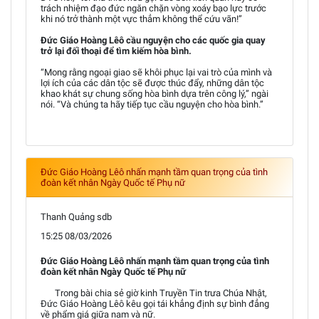
trách nhiệm đạo đức ngăn chặn vòng xoáy bạo lực trước
khi nó trở thành một vực thẳm không thể cứu vãn!”
Đức Giáo Hoàng Lêô cầu nguyện cho các quốc gia quay
trở lại đối thoại để tìm kiếm hòa bình.
“Mong rằng ngoại giao sẽ khôi phục lại vai trò của mình và
lợi ích của các dân tộc sẽ được thúc đẩy, những dân tộc
khao khát sự chung sống hòa bình dựa trên công lý,” ngài
nói. “Và chúng ta hãy tiếp tục cầu nguyện cho hòa bình.”
Đức Giáo Hoàng Lêô nhấn mạnh tầm quan trọng của tình
đoàn kết nhân Ngày Quốc tế Phụ nữ
Thanh Quảng sdb
15:25 08/03/2026
Đức Giáo Hoàng Lêô nhấn mạnh tầm quan trọng của tình
đoàn kết nhân Ngày Quốc tế Phụ nữ
Trong bài chia sẻ giờ kinh Truyền Tin trưa Chúa Nhật,
Đức Giáo Hoàng Lêô kêu gọi tái khẳng định sự bình đẳng
về phẩm giá giữa nam và nữ.