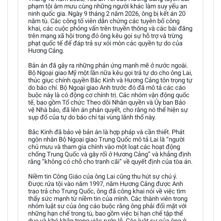
phạm tội âm mưu cùng những người khác làm suy yếu an
ninh quốc gia. Ngày 9 tháng 2 năm 2026, ông bị kết án 20
năm tù. Các công tố viên dẫn chứng các tuyên bố công
khai, các cuộc phỏng vấn trên truyền thông và các bài đăng
trên mạng xã hội trong đó ông kêu gọi sự hỗ trợ và trừng
phạt quốc tế để đáp trả sự xói mòn các quyền tự do của
Hương Cảng.
Bản án đã gây ra những phản ứng mạnh mẽ ở nước ngoài.
Bộ Ngoại giao Mỹ một lần nữa kêu gọi trả tự do cho ông Lai,
thúc giục chính quyền Bắc Kinh và Hương Cảng tôn trọng tự
do báo chí. Bộ Ngoại giao Anh trước đó đã mô tả các cáo
buộc này là có động cơ chính trị. Các nhóm vận động quốc
tế, bao gồm Tổ chức Theo dõi Nhân quyền và Ủy ban Bảo
vệ Nhà báo, đã lên án phán quyết, cho rằng nó thể hiện sự
sụp đổ của tự do báo chí tại vùng lãnh thổ này.
Bắc Kinh đã bảo vệ bản án là hợp pháp và cần thiết. Phát
ngôn nhân Bộ Ngoại giao Trung Quốc mô tả Lai là “người
chủ mưu và tham gia chính vào một loạt các hoạt động
chống Trung Quốc và gây rối ở Hương Cảng” và khẳng định
rằng “không có chỗ cho tranh cãi” về quyết định của tòa án.
Niềm tin Công Giáo của ông Lai cũng thu hút sự chú ý.
Được rửa tội vào năm 1997, năm Hương Cảng được Anh
trao trả cho Trung Quốc, ông đã công khai nói về việc tìm
thấy sức mạnh từ niềm tin của mình. Các thành viên trong
nhóm luật sư của ông cáo buộc rằng ông phải đối mặt với
những hạn chế trong tù, bao gồm việc bị hạn chế tập thể
dục và khó khăn trong việc rước lễ. Các luật sư của ông ở