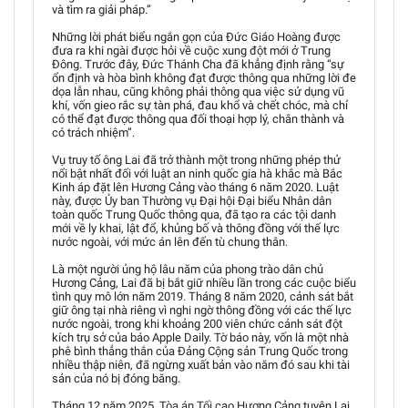
và tìm ra giải pháp.”
Những lời phát biểu ngắn gọn của Đức Giáo Hoàng được
đưa ra khi ngài được hỏi về cuộc xung đột mới ở Trung
Đông. Trước đây, Đức Thánh Cha đã khẳng định rằng “sự
ổn định và hòa bình không đạt được thông qua những lời đe
dọa lẫn nhau, cũng không phải thông qua việc sử dụng vũ
khí, vốn gieo rắc sự tàn phá, đau khổ và chết chóc, mà chỉ
có thể đạt được thông qua đối thoại hợp lý, chân thành và
có trách nhiệm”.
Vụ truy tố ông Lai đã trở thành một trong những phép thử
nổi bật nhất đối với luật an ninh quốc gia hà khắc mà Bắc
Kinh áp đặt lên Hương Cảng vào tháng 6 năm 2020. Luật
này, được Ủy ban Thường vụ Đại hội Đại biểu Nhân dân
toàn quốc Trung Quốc thông qua, đã tạo ra các tội danh
mới về ly khai, lật đổ, khủng bố và thông đồng với thế lực
nước ngoài, với mức án lên đến tù chung thân.
Là một người ủng hộ lâu năm của phong trào dân chủ
Hương Cảng, Lai đã bị bắt giữ nhiều lần trong các cuộc biểu
tình quy mô lớn năm 2019. Tháng 8 năm 2020, cảnh sát bắt
giữ ông tại nhà riêng vì nghi ngờ thông đồng với các thế lực
nước ngoài, trong khi khoảng 200 viên chức cảnh sát đột
kích trụ sở của báo Apple Daily. Tờ báo này, vốn là một nhà
phê bình thẳng thắn của Đảng Cộng sản Trung Quốc trong
nhiều thập niên, đã ngừng xuất bản vào năm đó sau khi tài
sản của nó bị đóng băng.
Tháng 12 năm 2025, Tòa án Tối cao Hương Cảng tuyên Lai