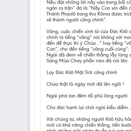
Nếu đặt những lời nầy vào trong bối c
ngôn ra trận” đó là “Nầy Con xin đến đ
Thánh Phaolô trong thư Rôma được tríc
sẽ thành người công chính”.
Vâng, cuộc chiến sinh tử của Đức Kitô
chính là tiếng “vâng” nói không với ma
đến để thực thi ý Chúa…” hay tiếng “v
Con”, cho đến tiếng “vâng cuối cùng”: 
Ngài đã đem về chiến thắng lẫy lừng c
Sáng Mùa Chay phần nào đã nói lên:
Lạy Đức Kitô Mặt Trời công chính
Chúa thật là ngày mới đã lên ngôi !
Ngài phá tan đêm tối phủ lòng người
Cho đức hạnh lại chói ngời kiều diễm
Với chúng ta, những người Kitô hữu hô
mới có khả năng chiến thắng, tiến bướ
phải những giải pháp thuần tuý con ng