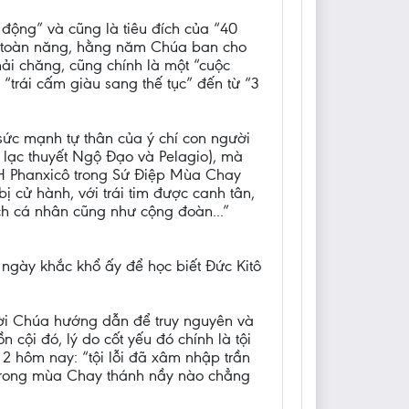
ộng” và cũng là tiêu đích của “40
a toàn năng, hằng năm Chúa ban cho
ải chăng, cũng chính là một “cuộc
 “trái cấm giàu sang thế tục” đến từ “3
“sức mạnh tự thân của ý chí con người
 lạc thuyết Ngộ Đạo và Pelagio), mà
GH Phanxicô trong Sứ Điệp Mùa Chay
 cử hành, với trái tim được canh tân,
ch cá nhân cũng như cộng đoàn...”
ngày khắc khổ ấy để học biết Đức Kitô
Lời Chúa hướng dẫn để truy nguyên và
 cội đó, lý do cốt yếu đó chính là tội
 2 hôm nay: “tội lỗi đã xâm nhập trần
 trong mùa Chay thánh nầy nào chẳng