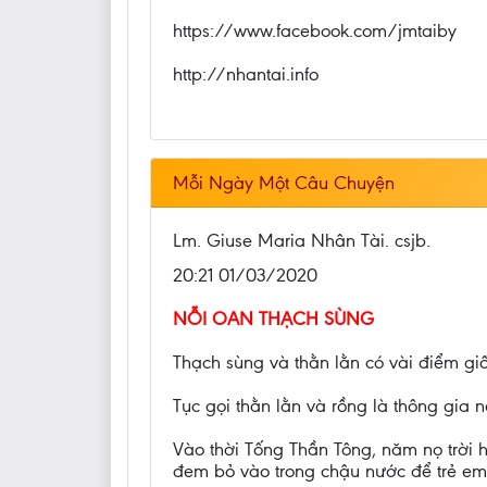
https://www.facebook.com/jmtaiby
http://nhantai.info
Mỗi Ngày Một Câu Chuyện
Lm. Giuse Maria Nhân Tài. csjb.
20:21 01/03/2020
NỖI OAN THẠCH SÙNG
Thạch sùng và thằn lằn có vài điểm gi
Tục gọi thằn lằn và rồng là thông gia 
Vào thời Tống Thần Tông, năm nọ trời 
đem bỏ vào trong chậu nước để trẻ em 