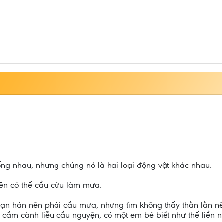
ống nhau, nhưng chúng nó là hai loại động vật khác nhau.
nên có thể cầu cứu làm mưa.
hạn hán nên phải cầu mưa, nhưng tìm không thấy thằn lằn nê
cầm cành liễu cầu nguyện, có một em bé biết như thế liền n