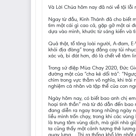
Và Lời Chúa hôm nay đã nói về tội lỗi 
Ngay từ đầu, Kinh Thánh đã cho biết m
tìm một cái gì cao cả, gặp gỡ một ai 
dựa vào mình, khước từ sáng kiến và t
Quả thật, tổ tông loài người, A-đam, E
khỏi địa đàng” trong đắng cay tủi nhục
xác và, bi đát hơn, đó là chết về tâm li
Trong sứ điệp Mùa Chay 2020, Đức Gi
đường mật của “cha kẻ dối trá”: “Ngược
chìm trong vực thẳm vô nghĩa, khi trải
nghiệm cá nhân và tập thể của con ng
Ngày hôm nay, có biết bao anh chị em c
hoại tinh thần” mà từ đó dẫn đến bao 
đang diễn ra ngay trong những ngày n
liều mình trốn chạy, trong khi các vùn
là trung tâm vùng dịch, mà giới nhà g
ta cũng thấy một cảnh tượng thê lương
quay lưng…. Thì ra thống khổ lớn nhất