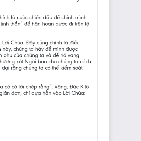
hính là cuộc chiến đấu để chính mình
tinh thần” để hân hoan bước đi trên lộ
 Lời Chúa. Đây cũng chính là điều
n này, chúng ta hãy để mình được
Hôn phu của chúng ta và để nó vang
thương xót Ngài ban cho chúng ta cách
 dại rằng chúng ta có thể kiểm soát
ã có có lời chép rằng”. Vâng, Đức Kitô
 giản đơn, chỉ dựa hẳn vào Lời Chúa: