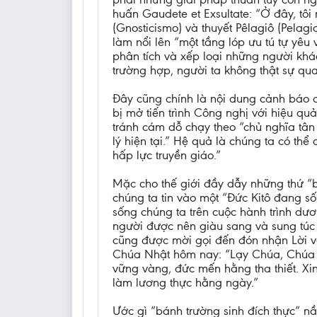
huấn Gaudete et Exsultate: “Ở đây, tôi 
(Gnosticismo) và thuyết Pêlagiô (Pelag
làm nổi lên “một tầng lóp ưu tú tự yêu v
phân tích và xếp loại những người khác
trường hợp, người ta không thật sự qu
Đây cũng chính là nội dung cảnh báo 
bị mở tiến trình Công nghị với hiệu qu
tránh cám dỗ chạy theo “chủ nghĩa tân 
lý hiện tại.” Hệ quả là chúng ta có th
hấp lực truyền giáo.”
Mặc cho thế giới đầy dẫy những thứ “b
chúng ta tin vào một “Đức Kitô đang số
sống chúng ta trên cuộc hành trình d
người được nên giàu sang và sung túc
cũng được mời gọi đến đón nhận Lời v
Chúa Nhật hôm nay: “Lạy Chúa, Chúa đ
vững vàng, đức mến hằng tha thiết. Xin
làm lương thực hằng ngày.”
Ước gì “bánh trường sinh đích thực” nầ