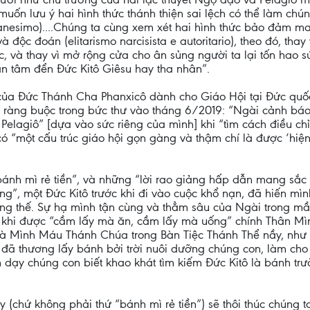
muốn lưu ý hai hình thức thánh thiện sai lệch có thể làm chún
ianesimo)....Chúng ta cùng xem xét hai hình thức bảo đảm man
à độc đoán (elitarismo narcisista e autoritario), theo đó, thay
, và thay vì mở rộng cửa cho ân sủng người ta lại tốn hao sứ
an tâm đển Đức Kitô Giêsu hay tha nhân”.
của Đức Thánh Cha Phanxicô dành cho Giáo Hội tại Đức quố
ả ràng buộc trong bức thư vào tháng 6/2019: “Ngài cảnh báo
Pelagiô” [dựa vào sức riêng của mình] khi “tìm cách điều ch
ể có “một cấu trúc giáo hội gọn gàng và thậm chí là được ‘hiệ
ánh mì rẻ tiền”, và những “lời rao giảng hấp dẫn mang sắc m
ng”, một Đức Kitô trước khi đi vào cuộc khổ nạn, đã hiến mì
ương thế. Sự hạ mình tận cùng và thẳm sâu của Ngài trong m
 khi được “cầm lấy mà ăn, cầm lấy mà uống” chính Thân Mìn
à Mình Máu Thánh Chúa trong Bàn Tiệc Thánh Thể nầy, như 
ã thương lấy bánh bởi trời nuôi dưỡng chúng con, làm cho
 dạy chúng con biết khao khát tìm kiếm Đức Kitô là bánh trườ
y (chứ không phải thứ “bánh mì rẻ tiền”) sẽ thôi thúc chúng 