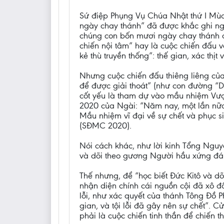
Sứ điệp Phụng Vụ Chúa Nhật thứ I Mùa
ngày chay thánh” đã được khắc ghi ng
chúng con bốn mươi ngày chay thánh để
chiến nội tâm” hay là cuộc chiến đấu v
kẻ thù truyền thống”: thế gian, xác thịt
Nhưng cuộc chiến đấu thiêng liêng của 
để được giải thoát” (như con đường “D
cốt yếu là tham dự vào mầu nhiệm Vượ
2020 của Ngài: “Năm nay, một lần nữa,
Mầu nhiệm vĩ đại về sự chết và phục s
(SĐMC 2020).
Nói cách khác, như lời kinh Tổng Nguy
và dõi theo gương Người hầu xứng đá
Thế nhưng, để “học biết Đức Kitô và 
nhận diện chính cái nguồn cội đã xô đẩy
lỗi, như xác quyết của thánh Tông Đồ P
gian, và tội lỗi đã gây nên sự chết”
phải là cuộc chiến tinh thần để chiến th