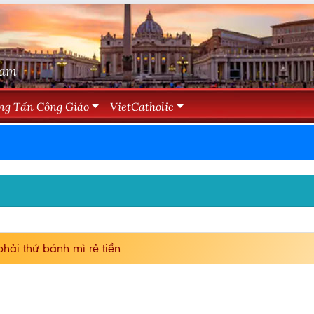
Nam
ng Tấn Công Giáo
VietCatholic
hải thứ bánh mì rẻ tiền