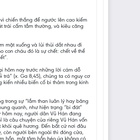
 vì chiến thắng để ngước lên cao kiếm
ắt trái cấm tầm thường, và kiêu căng
m mặt xuống và lủi thủi dắt nhau đi
o con cháu đó là sự chết: chết về thể
ết”.
i hôm nay trước những lời cám dỗ
 trá” (x. Ga 8,45), chúng ta có nguy cơ
g kiến nhiều biến cố bi thảm trong kinh
ng trong sự “lầm than luân lý hay băng
ung quanh, như hiện trạng “bi đát”
ày hôm nay, người dân Vũ Hán đang
chỉ là câu chuyện của riêng Vũ Hán vốn
t khỏi quê hương. Đến bất cứ nơi đâu
, còn người bên ngoài thì đóng cửa,
tâm hồn, một tâm hồn héo úa không có