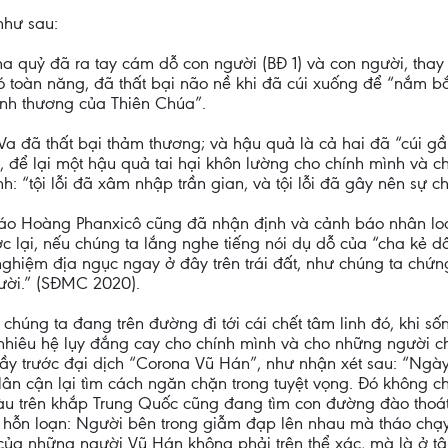
như sau:
a quỷ đã ra tay cám dỗ con người (BĐ 1) và con người, thay
đó toàn năng, đã thất bại não nề khi đã cúi xuống để “nắm b
ình thương của Thiên Chúa”.
-Va đã thất bại thảm thương; và hậu quả là cả hai đã “cúi gầ
, để lại một hậu quả tai hại khôn lường cho chính mình và ch
nh: “tội lỗi đã xâm nhập trần gian, và tội lỗi đã gây nên sự ch
áo Hoàng Phanxicô cũng đã nhận định và cảnh báo nhân loạ
 lại, nếu chúng ta lắng nghe tiếng nói dụ dỗ của “cha kẻ dối
 nghiệm địa ngục ngay ở đây trên trái đất, như chúng ta chứn
ười.” (SĐMC 2020).
húng ta đang trên đường đi tới cái chết tâm linh đó, khi số
nhiêu hệ lụy đắng cay cho chính mình và cho những người ch
ầy trước đại dịch “Corona Vũ Hán”, như nhận xét sau: “Ng
g lân cận lại tìm cách ngăn chặn trong tuyệt vọng. Đó không 
iàu trên khắp Trung Quốc cũng đang tìm con đường đào thoá
 hỗn loạn: Người bên trong giẫm đạp lên nhau mà tháo chạy
 của những người Vũ Hán không phải trên thể xác, mà là ở 