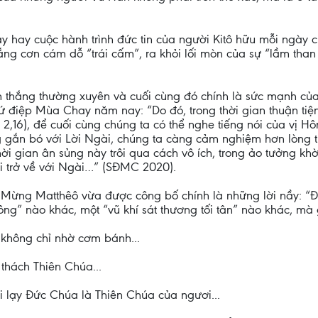
hay cuộc hành trình đức tin của người Kitô hữu mỗi ngày c
ng cơn cám dỗ “trái cấm”, ra khỏi lối mòn của sự “lầm than 
 thắng thường xuyên và cuối cùng đó chính là sức mạnh của
 điệp Mùa Chay năm nay: “Do đó, trong thời gian thuận tiệ
 2,16), để cuối cùng chúng ta có thể nghe tiếng nói của vị 
g gắn bó với Lời Ngài, chúng ta càng cảm nghiệm hơn lòng 
i gian ân sủng này trôi qua cách vô ích, trong ảo tưởng khờ
ải trở về với Ngài…” (SĐMC 2020).
n Mừng Matthêô vừa được công bố chính là những lời nầy: “Đ
ng” nào khác, một “vũ khí sát thương tối tân” nào khác, mà
 không chỉ nhờ cơm bánh...
 thách Thiên Chúa...
i lạy Đức Chúa là Thiên Chúa của ngươi...