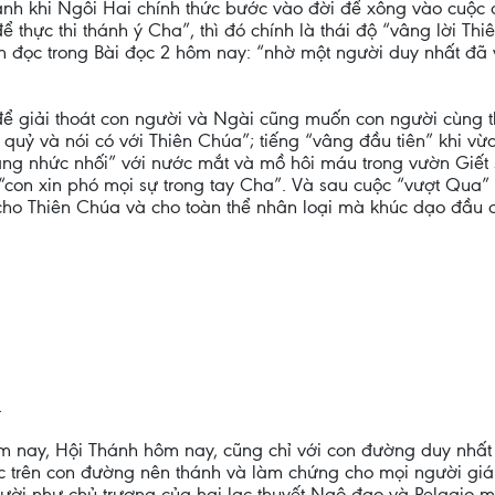
ảnh khi Ngôi Hai chính thức bước vào đời để xông vào cuộc c
ể thực thi thánh ý Cha”, thì đó chính là thái độ “vâng lời T
h đọc trong Bài đọc 2 hôm nay: “nhờ một người duy nhất đã
 để giải thoát con người và Ngài cũng muốn con người cùng
 quỷ và nói có với Thiên Chúa”; tiếng “vâng đầu tiên” khi v
âng nhức nhối” với nước mắt và mồ hôi máu trong vườn Giết 
“con xin phó mọi sự trong tay Cha”. Và sau cuộc “vượt Qua”
ho Thiên Chúa và cho toàn thể nhân loại mà khúc dạo đầu c
…
m nay, Hội Thánh hôm nay, cũng chỉ với con đường duy nhất
c trên con đường nên thánh và làm chứng cho mọi người giá t
ười như chủ trương của hai lạc thuyết Ngộ đạo và Pelagio m