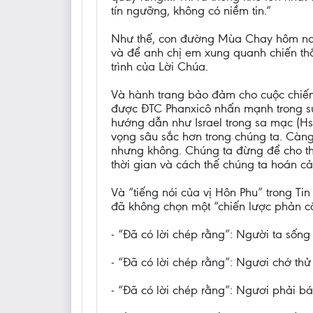
tín ngưỡng, không có niềm tin.”
Như thế, con đường Mùa Chay hôm nay 
và để anh chị em xung quanh chiến thắ
trình của Lời Chúa.
Và hành trang bảo đảm cho cuộc chiến
được ĐTC Phanxicô nhấn mạnh trong sứ
hướng dẫn như Israel trong sa mạc (Hs
vọng sâu sắc hơn trong chúng ta. Càn
nhưng không. Chúng ta đừng để cho thờ
thời gian và cách thế chúng ta hoán c
Và “tiếng nói của vị Hôn Phu” trong Ti
đã không chọn một “chiến lược phản cô
- “Đã có lời chép rằng”: Người ta sống
- “Đã có lời chép rằng”: Ngươi chớ thử
- “Đã có lời chép rằng”: Ngươi phải bá