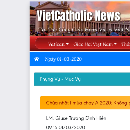
VietCatholic News
Tin Tức Công Giáo Hoàn Vũ và Việt 
Vatican
Giáo Hội Việt Nam
Thô
Ngày 01-03-2020
Phụng Vụ - Mục Vụ
Chúa nhật I mùa chay A 2020: Không p
LM. Giuse Trương Đình Hiền
09:15 01/03/2020