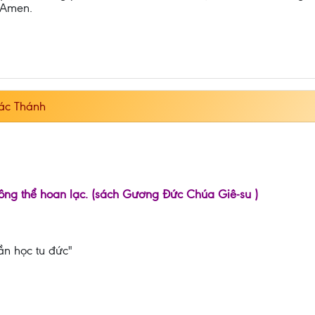
 Amen.
ác Thánh
không thể hoan lạc. (sách Gương Đức Chúa Giê-su )
ần học tu đức"