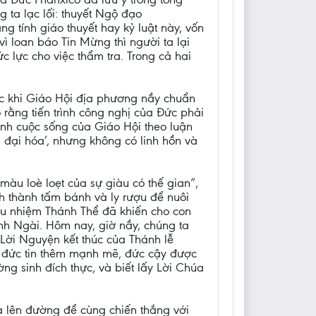
g ta lạc lối: thuyết Ngộ đạo
g tính giáo thuyết hay kỷ luật này, vốn
 vì loan báo Tin Mừng thì người ta lại
c lực cho việc thẩm tra. Trong cả hai
c khi Giáo Hội địa phương nầy chuẩn
 rằng tiến trình công nghị của Đức phải
ỉnh cuộc sống của Giáo Hội theo luận
n đại hóa’, nhưng không có linh hồn và
àu loè loẹt của sự giàu có thế gian”,
nh thành tấm bánh và ly rượu để nuôi
ầu nhiệm Thánh Thể đã khiến cho con
h Ngài. Hôm nay, giờ nầy, chúng ta
Lời Nguyện kết thúc của Thánh lễ
 đức tin thêm mạnh mẽ, đức cậy được
ng sinh đích thực, và biết lấy Lời Chúa
ta lên đường để cùng chiến thắng với