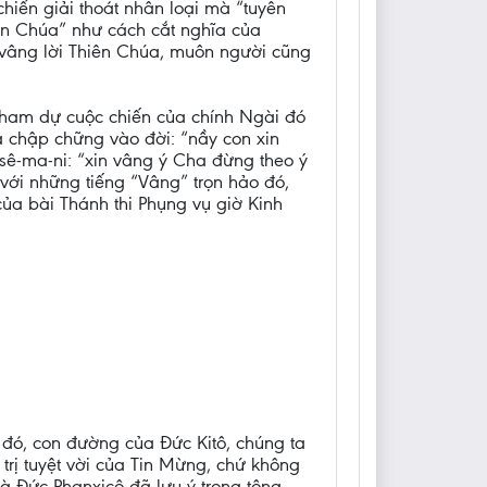
hiến giải thoát nhân loại mà “tuyên
hiên Chúa” như cách cắt nghĩa của
 vâng lời Thiên Chúa, muôn người cũng
 tham dự cuộc chiến của chính Ngài đó
ừa chập chững vào đời: “nầy con xin
sê-ma-ni: “xin vâng ý Cha đừng theo ý
 với những tiếng “Vâng” trọn hảo đó,
ủa bài Thánh thi Phụng vụ giờ Kinh
 đó, con đường của Đức Kitô, chúng ta
rị tuyệt vời của Tin Mừng, chứ không
à Đức Phanxicô đã lưu ý trong tông