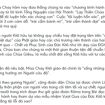
 Chay hôm nay đưa thẳng chúng ta vào “chương trình hành đ
ay từ lời kinh Tổng Nguyện của Hội Thánh: “Lạy Thiên Chú
 tôi luyện hồn xác chúng con”. Cuộc “tôi luyện hồn xác”, ph
ới 3 cơn cám dỗ: “trái cấm bánh mì”, “trái cấm thành đạt” và
 và ma quỷ.
người Kitô hữu lại không quy chiếu hay đặt trọng tâm trên 
iệt dục” của Phật giáo hay các chủ trương nên thánh của hai
t qua – Chết và Phục Sinh của Đức Kitô như lời dạy của Đ
 Chúa ban cho chúng ta một thời gian thuận tiện để chuẩn bị
inh của Chúa Giêsu, là mấu chốt đời sống Kitô hữu với tư cá
ện đã nêu bật, Mùa Chay Kitô giáo đó chính là “sống những 
ng hưởng ơn Người cứu độ”.
dõi theo gương Người”, cộng đoàn dân Chúa lại được chính 
 thân phận con người vào trong cõi tăm tối và sự chết; nguồn
haolô trong trích đoạn thư gởi giáo đoàn Rôma trong Bài đọc
. Cử hành hay tham dự vào mầu nhiệm Vượt Qua của Đức Kitô
ắng tội lỗi đó sao?