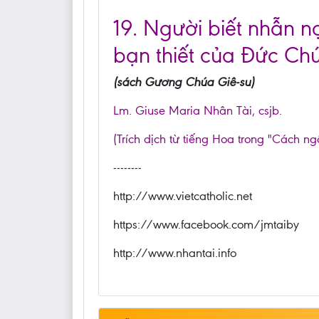
19. Người biết nhẫn nạ
bạn thiết của Đức Chú
(sách Gương Chúa Giê-su)
Lm. Giuse Maria Nhân Tài, csjb.
(Trích dịch từ tiếng Hoa trong "Cách ng
--------
http://www.vietcatholic.net
https://www.facebook.com/jmtaiby
http://www.nhantai.info