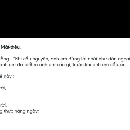
 Mát-thêu.
rằng : “Khi cầu nguyện, anh em đừng lải nhải như dân ngoại;
anh em đã biết rõ anh em cần gì, trước khi anh em cầu xin.
ế này :
ời,
rời.
g thực hằng ngày;