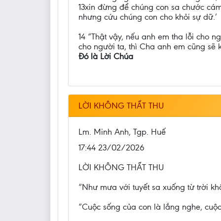
13xin đừng để chúng con sa chước cám
nhưng cứu chúng con cho khỏi sự dữ.’
14 “Thật vậy, nếu anh em tha lỗi cho n
cho người ta, thì Cha anh em cũng sẽ 
Đó là Lời Chúa
LỜI KHÔNG THẤT THU
Lm. Minh Anh, Tgp. Huế
17:44 23/02/2026
LỜI KHÔNG THẤT THU
“Như mưa với tuyết sa xuống từ trời kh
“Cuộc sống của con là lắng nghe, cuộc 