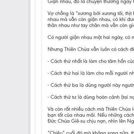
Giận nhau, đó là chuyện thường ngày t
Vợ chồng là “xương bởi xương tôi, thịt 
nhau mà vẫn còn giận nhau, có khi đưa
thân nhau như tay chân mà vẫn còn giận
Có người giận nhau một hai ngày, có n
Nhưng Thiên Chúa vẫn luôn có cách để
- Cách thứ nhất là làm cho tâm hồn của
- Cách thứ hai là làm cho mỗi người n
- Cách thứ ba là dùng người này người
- Cách thứ tư là dùng hoàn cảnh (tai nạ
Và còn rất nhiều cách mà Thiên Chúa l
bạn tốt của nhau mãi. Nếu những cách 
Đức Chúa Giê-su chịu nạn, nhìn lên Ng
“Chiêu” cuối đó mà không xong nữa, thì