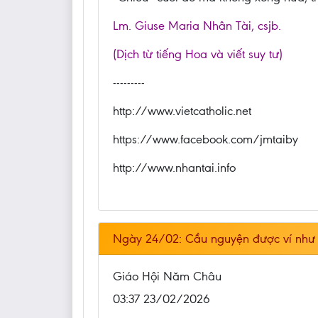
Lm. Giuse Maria Nhân Tài, csjb.
(Dịch từ tiếng Hoa và viết suy tư)
---------
http://www.vietcatholic.net
https://www.facebook.com/jmtaiby
http://www.nhantai.info
Ngày 24/02: Cầu nguyện được ví như 
Giáo Hội Năm Châu
03:37 23/02/2026