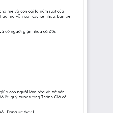
; cha mẹ và con cái là núm ruột của
 nhau mà vẫn còn xâu xé nhau; bạn bè
và có người giận nhau cả đời.
giúp con người làm hòa và trở nên
đó là: quỳ trước tượng Thánh Giá có
rồi. Đáng sợ thay !