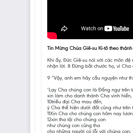
Tin Mừng Chúa Giê-su Ki-tô theo thánh
Khi ấy, Đức Giê-su nói với các môn đệ 
nhận lời. 8 Đừng bắt chước họ, vì Cha 
9 “Vậy, anh em hãy cầu nguyện như th
‘Lạy Cha chúng con là Đấng ngự trên tr
xin làm cho danh thánh Cha vinh hiển,
10triều đại Cha mau đến,
ý Cha thể hiện dưới đất cũng như trên t
11Xin Cha cho chúng con hôm nay lươn
12xin tha tội cho chúng con
như chúng con cũng tha
cho những người có lỗi với chúng con;