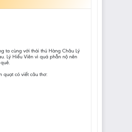
g ta cùng với thái thú Hàng Châu Lý
au. Lý Hiểu Viên vì quá phẫn nộ nên
 quê.
quạt có viết câu thơ: