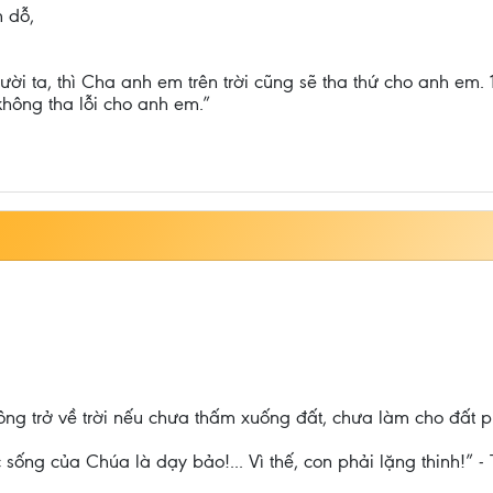
 dỗ,
gười ta, thì Cha anh em trên trời cũng sẽ tha thứ cho anh e
không tha lỗi cho anh em.”
ông trở về trời nếu chưa thấm xuống đất, chưa làm cho đất p
sống của Chúa là dạy bảo!... Vì thế, con phải lặng thinh!” 