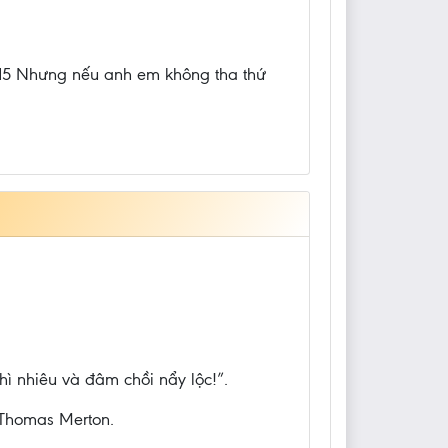
m. 15 Nhưng nếu anh em không tha thứ
hì nhiêu và đâm chồi nẩy lộc!”.
- Thomas Merton.