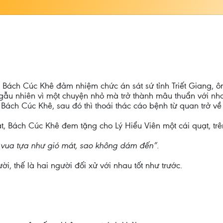
ách Cúc Khê đảm nhiệm chức án sát sứ tỉnh Triết Giang, ôn
 ngẫu nhiên vì một chuyện nhỏ mà trở thành mâu thuẩn với nh
Bách Cúc Khê, sau đó thì thoái thác cáo bệnh từ quan trở về
 Bách Cúc Khê đem tặng cho Lý Hiểu Viên một cái quạt, trên 
; vua tựa như gió mát, sao không dám đến”.
ời, thế là hai người đối xử với nhau tốt như trước.