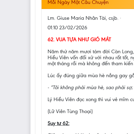
Mỗi Ngày Một Câu Chuyện
Lm. Giuse Maria Nhân Tài, csjb. ·
01:10 23/02/2026
62. VUA TỰA NHƯ GIÓ MÁT
Năm thứ năm mươi tám đời Càn Long, B
Hiểu Viên vốn đối xử với nhau rất tốt,
một tháng rồi mà không đến tham kiến 
Lúc ấy đúng giữa mùa hè nắng gay gắt,
- “Tôi không phải mùa hè, sao phải sợ
Lý Hiểu Viên đọc xong thì vui vẻ mĩm cư
(Lữ Viên Tùng Thoại)
Suy tư 62: