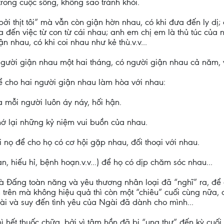
rong cuộc sống, không sao tránh khỏi.
bởi thịt tôi” mà vẫn còn giận hờn nhau, có khi đưa đến ly dị
 đến việc từ con từ cái nhau; anh em chị em là thủ túc của
 nhau, có khi coi nhau như kẻ thù.v.v...
gười giận nhau một hai tháng, có người giận nhau cả năm, 
 cho hai người giận nhau làm hòa với nhau:
 mỗi người luôn áy náy, hối hận.
hớ lại những kỷ niệm vui buồn của nhau.
 nọ để cho họ có cơ hội gặp nhau, đối thoại với nhau.
n, hiếu hỉ, bệnh hoạn.v.v...) để họ có dịp chăm sóc nhau...
à Đấng toàn năng và yêu thương nhân loại đã “nghĩ” ra, để 
trên mà không hiệu quả thì còn một “chiêu” cuối cùng nữa, 
ài và suy đến tình yêu của Ngài đã dành cho mình...
 hết thuốc chữa, bởi vì tâm hồn đã bị “ung thư” đến kỳ cuối 