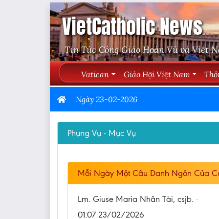
VietCatholic News
Tin Tức Công Giáo Hoàn Vũ và Việt 
Vatican
Giáo Hội Việt Nam
Thô
Ngày 23-02-2026
Phụng Vụ - Mục Vụ
Mỗi Ngày Một Câu Danh Ngôn Của C
Lm. Giuse Maria Nhân Tài, csjb. ·
01:07 23/02/2026