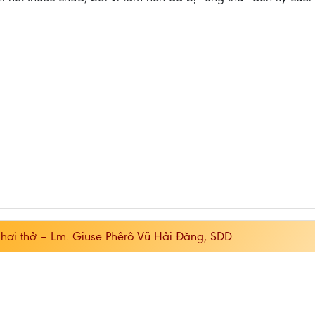
hơi thở – Lm. Giuse Phêrô Vũ Hải Đăng, SDD