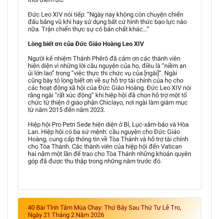
Đức Leo XIV nói tiếp: “Ngày nay không còn chuyện chiến
đấu bằng vũ khí hay sử dụng bất cứ hình thức bạo lực nào
nữa. Trận chiến thực sự có bản chất khác…”
Lòng biết ơn của Đức Giáo Hoàng Leo XIV
Người kế nhiệm Thánh Phêrô đã cảm ơn các thành viên
hiện diện vì những lời cầu nguyện của họ, điều là “niềm an
ủi lớn lao” trong “việc thực thi chức vụ của [ngài]”. Ngài
cũng bày tỏ lòng biết ơn về sự hỗ trợ tài chính của họ cho
các hoạt động xã hội của Đức Giáo Hoàng. Đức Leo XIV nói
rằng ngài “rất xúc động” khi hiệp hội đã chọn hỗ trợ một tổ
chức từ thiện ở giáo phận Chiclayo, nơi ngài làm giám mục
từ năm 2015 đến năm 2023.
Hiệp hội Pro Petri Sede hiện diện ở Bỉ, Lục-xâm-bảo và Hòa
Lan. Hiệp hội có ba sứ mệnh: cầu nguyện cho Đức Giáo
Hoàng, cung cấp thông tin về Tòa Thánh và hỗ trợ tài chính
cho Tòa Thánh. Các thành viên của hiệp hội đến Vatican
hai năm một lần để trao cho Tòa Thánh những khoản quyên
góp đã được thu thập trong những năm trước đó.
40 Bài Tĩnh Tâm Mùa Chay: Thứ Bảy Sau Thứ Tư Lễ Tro,
Ngày 21 Tháng 2 Năm 2026