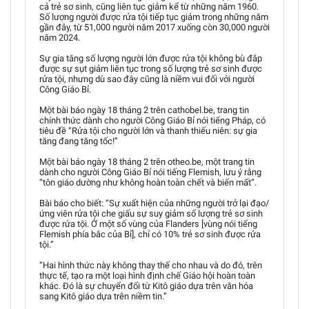
cả trẻ sơ sinh, cũng liên tục giảm kể từ những năm 1960.
Số lượng người được rửa tội tiếp tục giảm trong những năm
gần đây, từ 51,000 người năm 2017 xuống còn 30,000 người
năm 2024.
Sự gia tăng số lượng người lớn được rửa tội không bù đắp
được sự sụt giảm liên tục trong số lượng trẻ sơ sinh được
rửa tội, nhưng dù sao đây cũng là niềm vui đối với người
Công Giáo Bỉ.
Một bài báo ngày 18 tháng 2 trên cathobel.be, trang tin
chính thức dành cho người Công Giáo Bỉ nói tiếng Pháp, có
tiêu đề “Rửa tội cho người lớn và thanh thiếu niên: sự gia
tăng đang tăng tốc!”
Một bài báo ngày 18 tháng 2 trên otheo.be, một trang tin
dành cho người Công Giáo Bỉ nói tiếng Flemish, lưu ý rằng
“tôn giáo dường như không hoàn toàn chết và biến mất”.
Bài báo cho biết: “Sự xuất hiện của những người trở lại đạo/
ứng viên rửa tội che giấu sự suy giảm số lượng trẻ sơ sinh
được rửa tội. Ở một số vùng của Flanders [vùng nói tiếng
Flemish phía bắc của Bỉ], chỉ có 10% trẻ sơ sinh được rửa
tội.”
“Hai hình thức này không thay thế cho nhau và do đó, trên
thực tế, tạo ra một loại hình định chế Giáo hội hoàn toàn
khác. Đó là sự chuyển đổi từ Kitô giáo dựa trên văn hóa
sang Kitô giáo dựa trên niềm tin.”