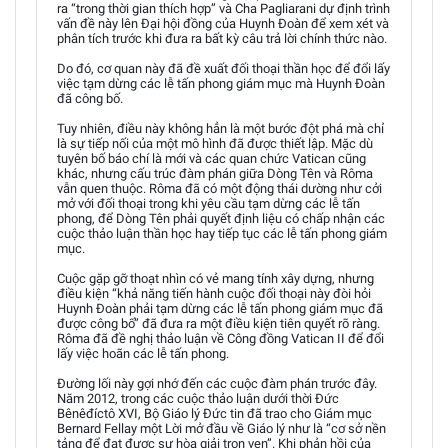
ra “trong thời gian thích hợp” và Cha Pagliarani dự định trình
vấn đề này lên Đại hội đồng của Huynh Đoàn để xem xét và
phân tích trước khi đưa ra bất kỳ câu trả lời chính thức nào.
Do đó, cơ quan này đã đề xuất đối thoại thần học để đổi lấy
việc tạm dừng các lễ tấn phong giám mục mà Huynh Đoàn
đã công bố.
Tuy nhiên, điều này không hẳn là một bước đột phá mà chỉ
là sự tiếp nối của một mô hình đã được thiết lập. Mặc dù
tuyên bố báo chí là mới và các quan chức Vatican cũng
khác, nhưng cấu trúc đàm phán giữa Dòng Tên và Rôma
vẫn quen thuộc. Rôma đã có một động thái dường như cởi
mở với đối thoại trong khi yêu cầu tạm dừng các lễ tấn
phong, để Dòng Tên phải quyết định liệu có chấp nhận các
cuộc thảo luận thần học hay tiếp tục các lễ tấn phong giám
mục.
Cuộc gặp gỡ thoạt nhìn có vẻ mang tính xây dựng, nhưng
điều kiện “khả năng tiến hành cuộc đối thoại này đòi hỏi
Huynh Đoàn phải tạm dừng các lễ tấn phong giám mục đã
được công bố” đã đưa ra một điều kiện tiên quyết rõ ràng.
Rôma đã đề nghị thảo luận về Công đồng Vatican II để đổi
lấy việc hoãn các lễ tấn phong.
Đường lối này gợi nhớ đến các cuộc đàm phán trước đây.
Năm 2012, trong các cuộc thảo luận dưới thời Đức
Bênêđíctô XVI, Bộ Giáo lý Đức tin đã trao cho Giám mục
Bernard Fellay một Lời mở đầu về Giáo lý như là “cơ sở nền
tảng để đạt được sự hòa giải trọn vẹn”. Khi phản hồi của