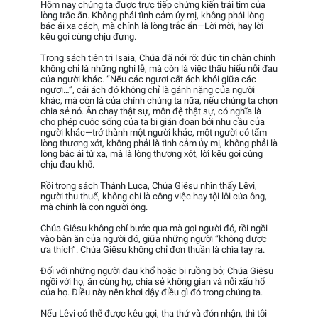
Hôm nay chúng ta được trực tiếp chứng kiến trái tim của
lòng trắc ẩn. Không phải tình cảm ủy mị, không phải lòng
bác ái xa cách, mà chính là lòng trắc ẩn—Lời mời, hay lời
kêu gọi cùng chịu đựng.
Trong sách tiên tri Isaia, Chúa đã nói rõ: đức tin chân chính
không chỉ là những nghi lễ, mà còn là việc thấu hiểu nỗi đau
của người khác. “Nếu các ngươi cất ách khỏi giữa các
ngươi…”, cái ách đó không chỉ là gánh nặng của người
khác, mà còn là của chính chúng ta nữa, nếu chúng ta chọn
chia sẻ nó. Ăn chay thật sự, môn đệ thật sự, có nghĩa là
cho phép cuộc sống của ta bị gián đoạn bởi nhu cầu của
người khác—trở thành một người khác, một người có tấm
lòng thương xót, không phải là tình cảm ủy mị, không phải là
lòng bác ái từ xa, mà là lòng thương xót, lời kêu gọi cùng
chịu đau khổ.
Rồi trong sách Thánh Luca, Chúa Giêsu nhìn thấy Lêvi,
người thu thuế, không chỉ là công việc hay tội lỗi của ông,
mà chính là con người ông.
Chúa Giêsu không chỉ bước qua mà gọi người đó, rồi ngồi
vào bàn ăn của người đó, giữa những người “không được
ưa thích”. Chúa Giêsu không chỉ đơn thuần là chìa tay ra.
Đối với những người đau khổ hoặc bị ruồng bỏ; Chúa Giêsu
ngồi với họ, ăn cùng họ, chia sẻ không gian và nỗi xấu hổ
của họ. Điều này nên khơi dậy điều gì đó trong chúng ta.
Nếu Lêvi có thể được kêu gọi, tha thứ và đón nhận, thì tôi