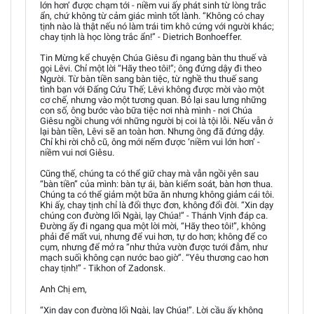
lớn hơn’ được chạm tới - niềm vui ấy phát sinh từ lòng trắc
ẩn, chứ không từ cảm giác mình tốt lành. “Không có chay
tịnh nào là thật nếu nó làm trái tim khô cứng với người khác;
chay tịnh là học lòng trắc ẩn!” - Dietrich Bonhoeffer.
Tin Mừng kể chuyện Chúa Giêsu đi ngang bàn thu thuế và
gọi Lêvi. Chỉ một lời “Hãy theo tôi!”; ông đứng dậy đi theo
Người. Từ bàn tiền sang bàn tiệc, từ nghề thu thuế sang
tình bạn với Đấng Cứu Thế; Lêvi không được mời vào một
cơ chế, nhưng vào một tương quan. Bỏ lại sau lưng những
con số, ông bước vào bữa tiệc nơi nhà mình - nơi Chúa
Giêsu ngồi chung với những người bị coi là tội lỗi. Nếu vẫn ở
lại bàn tiền, Lêvi sẽ an toàn hơn. Nhưng ông đã đứng dậy.
Chỉ khi rời chỗ cũ, ông mới nếm được ‘niềm vui lớn hơn’ -
niềm vui nơi Giêsu.
Cũng thế, chúng ta có thể giữ chay mà vẫn ngồi yên sau
“bàn tiền” của mình: bàn tự ái, bàn kiểm soát, bàn hơn thua.
Chúng ta có thể giảm một bữa ăn nhưng không giảm cái tôi.
Khi ấy, chay tịnh chỉ là đổi thực đơn, không đổi đời. “Xin dạy
chúng con đường lối Ngài, lạy Chúa!” - Thánh Vịnh đáp ca.
Đường ấy đi ngang qua một lời mời, “Hãy theo tôi!”, không
phải để mất vui, nhưng để vui hơn, tự do hơn; không để co
cụm, nhưng để mở ra “như thửa vườn được tưới đẫm, như
mạch suối không cạn nước bao giờ”. “Yêu thương cao hơn
chay tịnh!” - Tikhon of Zadonsk.
Anh Chị em,
“Xin dạy con đường lối Ngài, lạy Chúa!”. Lời cầu ấy không