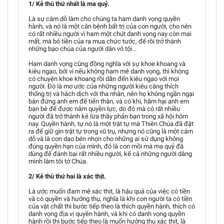
1/ Kẻ thù thứ nhất là ma quỷ.
Là sự cám dỗ làm cho chúng ta ham danh vọng quyền
hành, và nó là một căn bệnh bất trị của con người, cho nên
có rất nhiều người vì ham một chút danh vọng nay còn mai
mất, mà bỏ tiền của ra mua chức tước, để rồi trở thành
những bạo chúa của người dân vô tội...
Ham danh vọng cũng đồng nghĩa với sự khoe khoang và
kiêu ngạo, bởi vì nếu không ham mê danh vọng, thì không
có chuyện khoe khoang rồi dẫn đến kiêu ngạo với mọi
người. Đó là mơ ước của những người kiêu căng thích
thống trị và hách dịch với tha nhân, nên họ không ngần ngại
bán đứng anh em để tiến thân, và có khi, hãm hại anh em
bạn bè để được nắm quyền lực, do đó mà có rất nhiều
người đã trở thành kẻ lừa thầy phản bạn trong xã hội hôm
nay. Quyền hành, tự nó là một trật tự mà Thiên Chúa đã đặt
ra để giữ gìn trật tự trong vũ trụ, nhưng nó cũng là một cám
dỗ và là con dao bén nhọn cho những ai sử dụng không
đúng quyền hạn của mình, đó là con mồi mà ma quỷ đã
dùng để đánh bại rất nhiều người, kể cả những người dâng
mình làm tôi tớ Chúa.
2/ Kẻ thù thứ hai là xác thịt.
Là ước muốn đam mê xác thịt, là hậu quả của việc có tiền
và có quyền và hưởng thụ, nghĩa là khi con người ta có tiền
của vật chất thì bước tiếp theo là thích quyền hành, thích có
danh vọng địa vị quyền hành, và khi có danh vọng quyền
hành rồi thì bước tiếp theo là muốn hưởng thụ xác thịt, là