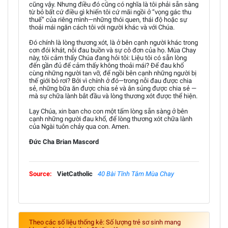
cũng vậy. Nhưng điều đó cũng có nghĩa là tôi phải sẵn sàng
từ bỏ bất cứ điều gì khiến tôi cứ mãi ngồi ở “vọng gác thu
thuế” của riêng mình—những thói quen, thái độ hoặc sự
thoải mái ngăn cách tôi với người khác và với Chúa.
Đó chính là lòng thương xót, là ở bên cạnh người khác trong
cơn đói khát, nỗi đau buồn và sự cô đơn của họ. Mùa Chay
này, tôi cảm thấy Chúa đang hỏi tôi: Liệu tôi có sẵn lòng
đến gần đủ để cảm thấy không thoải mái? Để đau khổ
cùng những người tan vỡ, để ngồi bên cạnh những người bị
thế giới bỏ rơi? Bởi vì chính ở đó—trong nỗi đau được chia
sẻ, những bữa ăn được chia sẻ và ân sủng được chia sẻ —
mà sự chữa lành bắt đầu và lòng thương xót được thể hiện.
Lạy Chúa, xin ban cho con một tấm lòng sẵn sàng ở bên
cạnh những người đau khổ, để lòng thương xót chữa lành
của Ngài tuôn chảy qua con. Amen.
Đức Cha Brian Mascord
Source:
VietCatholic
40 Bài Tĩnh Tâm Mùa Chay
Theo các số liệu thống kê: Số lượng trẻ sơ sinh mang