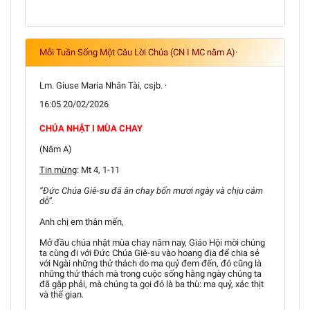
Mỗi Tuần Sống Một Câu Lời Chúa (CN I MC năm A)·
Lm. Giuse Maria Nhân Tài, csjb. ·
16:05 20/02/2026
CHÚA NHẬT I MÙA CHAY
(Năm A)
Tin mừng
: Mt 4, 1-11
“Đức Chúa Giê-su đã ăn chay bốn mươi ngày và chịu cám
dỗ”.
Anh chị em thân mến,
Mở đầu chúa nhật mùa chay năm nay, Giáo Hội mời chúng
ta cùng đi với Đức Chúa Giê-su vào hoang địa để chia sẻ
với Ngài những thử thách do ma quỷ đem đến, đó cũng là
những thử thách mà trong cuộc sống hằng ngày chúng ta
đã gặp phải, mà chúng ta gọi đó là ba thù: ma quỷ, xác thịt
và thế gian.