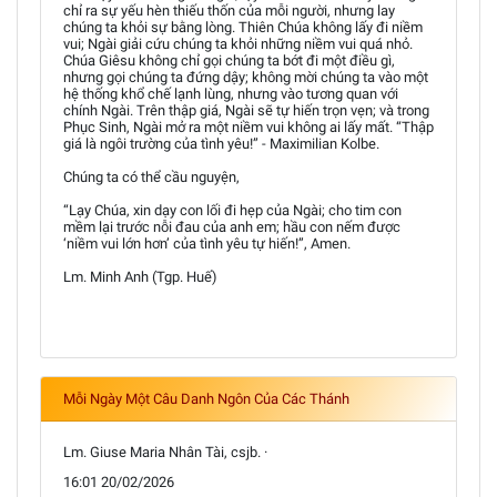
chỉ ra sự yếu hèn thiếu thốn của mỗi người, nhưng lay
chúng ta khỏi sự bằng lòng. Thiên Chúa không lấy đi niềm
vui; Ngài giải cứu chúng ta khỏi những niềm vui quá nhỏ.
Chúa Giêsu không chỉ gọi chúng ta bớt đi một điều gì,
nhưng gọi chúng ta đứng dậy; không mời chúng ta vào một
hệ thống khổ chế lạnh lùng, nhưng vào tương quan với
chính Ngài. Trên thập giá, Ngài sẽ tự hiến trọn vẹn; và trong
Phục Sinh, Ngài mở ra một niềm vui không ai lấy mất. “Thập
giá là ngôi trường của tình yêu!” - Maximilian Kolbe.
Chúng ta có thể cầu nguyện,
“Lạy Chúa, xin dạy con lối đi hẹp của Ngài; cho tim con
mềm lại trước nỗi đau của anh em; hầu con nếm được
‘niềm vui lớn hơn’ của tình yêu tự hiến!”, Amen.
Lm. Minh Anh (Tgp. Huế)
Mỗi Ngày Một Câu Danh Ngôn Của Các Thánh
Lm. Giuse Maria Nhân Tài, csjb. ·
16:01 20/02/2026