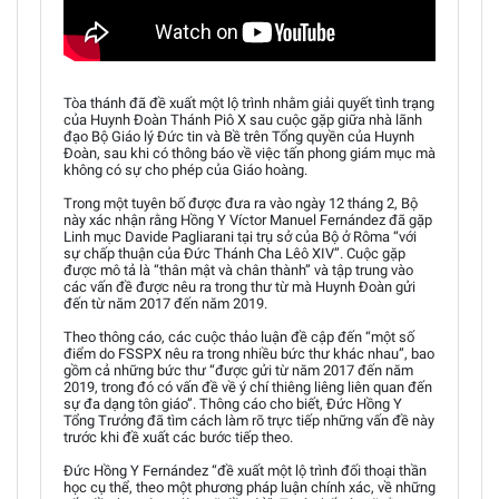
Tòa thánh đã đề xuất một lộ trình nhằm giải quyết tình trạng
của Huynh Đoàn Thánh Piô X sau cuộc gặp giữa nhà lãnh
đạo Bộ Giáo lý Đức tin và Bề trên Tổng quyền của Huynh
Đoàn, sau khi có thông báo về việc tấn phong giám mục mà
không có sự cho phép của Giáo hoàng.
Trong một tuyên bố được đưa ra vào ngày 12 tháng 2, Bộ
này xác nhận rằng Hồng Y Víctor Manuel Fernández đã gặp
Linh mục Davide Pagliarani tại trụ sở của Bộ ở Rôma “với
sự chấp thuận của Đức Thánh Cha Lêô XIV”. Cuộc gặp
được mô tả là “thân mật và chân thành” và tập trung vào
các vấn đề được nêu ra trong thư từ mà Huynh Đoàn gửi
đến từ năm 2017 đến năm 2019.
Theo thông cáo, các cuộc thảo luận đề cập đến “một số
điểm do FSSPX nêu ra trong nhiều bức thư khác nhau”, bao
gồm cả những bức thư “được gửi từ năm 2017 đến năm
2019, trong đó có vấn đề về ý chí thiêng liêng liên quan đến
sự đa dạng tôn giáo”. Thông cáo cho biết, Đức Hồng Y
Tổng Trưởng đã tìm cách làm rõ trực tiếp những vấn đề này
trước khi đề xuất các bước tiếp theo.
Đức Hồng Y Fernández “đề xuất một lộ trình đối thoại thần
học cụ thể, theo một phương pháp luận chính xác, về những