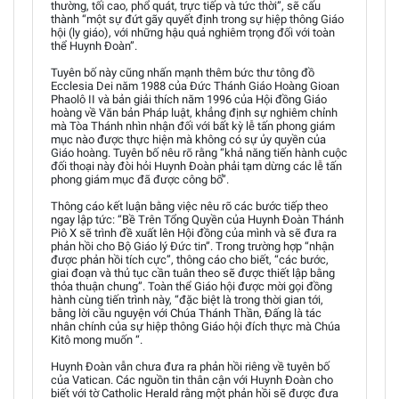
thường, tối cao, phổ quát, trực tiếp và tức thời”, sẽ cấu
thành “một sự đứt gãy quyết định trong sự hiệp thông Giáo
hội (ly giáo), với những hậu quả nghiêm trọng đối với toàn
thể Huynh Đoàn”.
Tuyên bố này cũng nhấn mạnh thêm bức thư tông đồ
Ecclesia Dei năm 1988 của Đức Thánh Giáo Hoàng Gioan
Phaolô II và bản giải thích năm 1996 của Hội đồng Giáo
hoàng về Văn bản Pháp luật, khẳng định sự nghiêm chỉnh
mà Tòa Thánh nhìn nhận đối với bất kỳ lễ tấn phong giám
mục nào được thực hiện mà không có sự ủy quyền của
Giáo hoàng. Tuyên bố nêu rõ rằng “khả năng tiến hành cuộc
đối thoại này đòi hỏi Huynh Đoàn phải tạm dừng các lễ tấn
phong giám mục đã được công bố”.
Thông cáo kết luận bằng việc nêu rõ các bước tiếp theo
ngay lập tức: “Bề Trên Tổng Quyền của Huynh Đoàn Thánh
Piô X sẽ trình đề xuất lên Hội đồng của mình và sẽ đưa ra
phản hồi cho Bộ Giáo lý Đức tin”. Trong trường hợp “nhận
được phản hồi tích cực”, thông cáo cho biết, “các bước,
giai đoạn và thủ tục cần tuân theo sẽ được thiết lập bằng
thỏa thuận chung”. Toàn thể Giáo hội được mời gọi đồng
hành cùng tiến trình này, “đặc biệt là trong thời gian tới,
bằng lời cầu nguyện với Chúa Thánh Thần, Đấng là tác
nhân chính của sự hiệp thông Giáo hội đích thực mà Chúa
Kitô mong muốn “.
Huynh Đoàn vẫn chưa đưa ra phản hồi riêng về tuyên bố
của Vatican. Các nguồn tin thân cận với Huynh Đoàn cho
biết với tờ Catholic Herald rằng một phản hồi sẽ được đưa