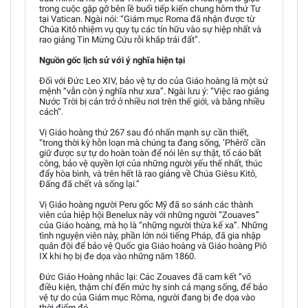
trong cuộc gặp gỡ bên lề buổi tiếp kiến chung hôm thứ Tư
tại Vatican. Ngài nói: “Giám mục Roma đã nhận được từ
Chúa Kitô nhiệm vụ quy tụ các tín hữu vào sự hiệp nhất và
rao giảng Tin Mừng Cứu rỗi khắp trái đất”.
Nguồn gốc lịch sử với ý nghĩa hiện tại
Đối với Đức Leo XIV, bảo vệ tự do của Giáo hoàng là một sứ
mệnh “vẫn còn ý nghĩa như xưa”. Ngài lưu ý: “Việc rao giảng
Nước Trời bị cản trở ở nhiều nơi trên thế giới, và bằng nhiều
cách”.
Vị Giáo hoàng thứ 267 sau đó nhấn mạnh sự cần thiết,
“trong thời kỳ hỗn loạn mà chúng ta đang sống, ‘Phêrô’ cần
giữ được sự tự do hoàn toàn để nói lên sự thật, tố cáo bất
công, bảo vệ quyền lợi của những người yếu thế nhất, thúc
đẩy hòa bình, và trên hết là rao giảng về Chúa Giêsu Kitô,
Đấng đã chết và sống lại.”
Vị Giáo hoàng người Peru gốc Mỹ đã so sánh các thành
viên của hiệp hội Benelux này với những người “Zouaves”
của Giáo hoàng, mà họ là “những người thừa kế xa”. Những
tình nguyện viên này, phần lớn nói tiếng Pháp, đã gia nhập
quân đội để bảo vệ Quốc gia Giáo hoàng và Giáo hoàng Piô
IX khi họ bị đe dọa vào những năm 1860.
Đức Giáo Hoàng nhắc lại: Các Zouaves đã cam kết “vô
điều kiện, thậm chí đến mức hy sinh cả mạng sống, để bảo
vệ tự do của Giám mục Rôma, người đang bị đe dọa vào
thời điểm đó.