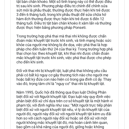
tật bàn chân khoèo. Một số tình trạng này có thể được điều
trị sau khi sinh. Phương pháp điều trị chính để chỉnh sửa
sứt môi là phẫu thuật, thường được thực hiện khi trẻ được
3 đến 6 tháng tuổi, trong khi phẫu thuật để sửa chữa hở
hàm ếch thường được thực hiện khi trẻ được 6 đến 12
tháng tuổi. Điều trị tật bàn chân khoèo ít xâm lấn và thường
được thực hiện bằng phương pháp Ponseti.
Trong trường hợp phá thai mà thai nhi không được chẩn
đoán mắc khuyết tật trước khi sinh, và tính mạng hoặc sức
khỏe của người mẹ không bị đe dọa, việc phá thai là hợp
pháp cho đến tuần thứ 24 của thai kỳ. Trong trường hợp phá
thai chọn lọc theo khuyết tật, khi thai nhi được chẩn đoán
mắc khuyết tật trước khi sinh, việc phá thai được cho phép
cho đến khi sinh.
Đối với thai nhi bị khuyết tật, luật phá thai không yêu cầu
phải có bất kỳ nguy cơ gây thương tích nào cho người mẹ
hoặc bất kỳ đứa con nào hiện có trong gia đình cô ấy. Thay
vào đó, trọng tâm chỉ là “nguy cơ” thai nhi bị khuyết tật.
Năm 1995, Quốc hội đã thông qua Đạo luật Chống Phân
biệt đối xử với Người khuyết tật. Đạo luật này quy định việc
phân biệt đối xử chỉ dựa trên cơ sở khuyết tật là một hành vi
phạm tội, với định nghĩa như sau: “Một người trực tiếp phân
biệt đối xử với người khuyết tật nếu, vì lý do khuyết tật của
người đó, người này đối xử với người khuyết tật kém ưu đãi
hơn so với cách người này đối xử hoặc sẽ đối xử với một
người không mắc khuyết tật đó, mà hoàn cảnh liên quan,
bao gồm cả khả năng của người đó, giống hoặc không