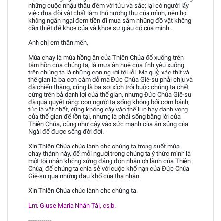
những cuộc nhậu thâu đêm với tửu và sắc; lại có người lấy
việc đua đòi vật chất làm thú hưởng thụ của mình, nên họ
không ngần ngại đem tiền đi mua sắm những đồ vật không
cần thiết để khoe của và khoe sự giàu có của mình...
Anh chị em thân mến,
Mùa chay là mùa hồng ân của Thiên Chúa đổ xuống trên
tâm hồn của chúng ta, là mưa ân huệ của tình yêu xuống
trên chúng ta là những con người tội lỗi. Ma quỷ, xác thịt và
thế gian là ba cơn cám dỗ mà Đức Chúa Giê-su phải chịu và
đã chiến thắng, cũng là ba sợi xích trói buộc chúng ta chết
cứng trên bả danh lợi của thế gian, nhưng Đức Chúa Giê-su
đã quả quyết rằng: con người ta sống không bởi cơm bánh,
tức là vật chất, cũng không cậy vào thế lực hay danh vọng
của thế gian để tồn tại, nhưng là phải sống bằng lời của
Thiên Chúa, cũng như cậy vào sức mạnh của ân sủng của
Ngài để được sống đời đời.
Xin Thiên Chúa chúc lành cho chúng ta trong suốt mùa
chay thánh này, để mỗi người trong chúng ta ý thức mình là
một tội nhân không xứng đáng đón nhận ơn lành của Thiên
Chúa, để chúng ta chia sẻ với cuộc khổ nạn của Đức Chúa
Giê-su qua những đau khổ của tha nhân.
Xin Thiên Chúa chúc lành cho chúng ta.
Lm. Giuse Maria Nhân Tài, csjb.
------------