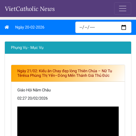
VietCatholic News
Ngày 20-02-2026
Phụng Vụ - Mục Vụ
Ngày 21/02: Kiểu ăn Chay đẹp lòng Thiên Chúa – Nữ Tu
Têrêsa Phùng Thị Yến–Dòng Mến Thánh Giá Thủ Đức
Giáo Hội Năm Châu
02:27 20/02/2026