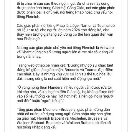
Bỉ bị chia rẽ sâu sắc theo ngôn ngữ. Sự chia rẽ này cũng
được phản ảnh trong Giáo Hội Công Giáo, nơi các giáo phận
được phân loại là chủ yếu nói tiếng Pháp hoặc chủ yếu nói
tiếng Flemish.
Các giáo phận nói tiếng Pháp là Liège, Namur và Tournai có
số liệu rửa tội cho người lớn năm 2026 cao đáng kể, cho
thấy hiện tượng gia tăng số lượng có thể liên quan đến văn
hóa Pháp ngữ.
Nhưng các giáo phận chủ yếu nói tiếng Flemish là Antwerp
và Ghent cũng có số lượng người lớn được rửa tội đáng kể
trong năm nay.
Trang web otheo.be nhận xét: “Dường như có sự khác biệt
đáng kể giữa các giáo phận. Brussels và Tournai đạt điểm
cao nhất. Đây là những khu vực có lịch sử thế tục hóa lâu
dài, nhưng cũng là nơi xuất hiện một động lực mới.”
“Ở vùng nông thôn Flanders, nhiều người vẫn được rửa tội
khi còn nhỏ, và khi họ tìm đến Giáo hội, họ không được tính
vào số liệu thống kê này. Tốt hơn hết là nên gọi họ là ‘người
mới đến’ hoặc ‘người trở lại’.”
Tổng giáo phận Mechelen-Brussels, giáo phận đông dân
nhất cả nước, sử dụng song ngữ. Giáo phận này bao gồm
ba giáo hạt: Flemish Brabant và Mechelen, Brussels và
Walloon Brabant. Brussels và Walloon Brabant có dân số
nói tiếng Pháp đáng kể.