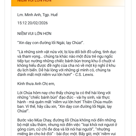
NIỀM VUI LỚN HƠN
Lm. Minh Anh, Tgp. Huế
15:12 20/02/2026
NIỀM VUI LỚN HƠN
“Xin dạy con đường lối Ngài, lạy Chúa!”.
“Là những sinh vật nửa vời, bị lừa dối bởi đồ uống, tình dục
và tham vọng… chúng ta khác nào một đứa trẻ ngu ngốc
tiếp tục nướng những chiếc bánh bùn trong khu ổ chuột vì
không hiểu được đề nghị của cha nó về một kỳ nghỉ ở khu
du lịch biển. Dễ hài lòng với những gì mình có, chúng ta
đánh mất một niềm vui lớn hơn!” - C.S. Lewis.
Kính thưa Anh Chị em,
Lời Chúa hôm nay cho thấy chúng ta có thể hài lòng với
những “chiếc bánh bùn” đạo đức - vài hy sinh, vài thực
hành - mà quên mất ‘niềm vui lớn hơn’ Thiên Chúa muốn
ban. Vì thế, hãy cầu xin, “Xin dạy con đường lối Ngài, lạy
Chúa!”.
Bước vào Mùa Chay, đường lối Chúa không nói đến những
bộ mặt sầu thảm, nhưng nói đến việc “loại khỏi nơi ngươi ở
gông cùm, cử chỉ đe doạ và lời nói hại người”, “nhường
miếng ăn cho kẻ đói” - bài đọc một. Bấy giờ, một ‘niềm vui