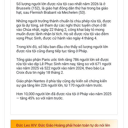
Số lượng người lớn được rửa tội cao nhất năm 2026 là ở
Brussels (152), là giáo hạt đông dân thứ hai trong ba giáo
hạt, sau Flemish Brabant và Mechelen (53).
Những người trưởng thành chuẩn bị chịu phép rửa tội, được
gọi là dự tòng, sẽ tham dự các nghi thức tuyển chọn ở Bỉ
vào Chúa nhật, ngày 22 tháng 2, công khai bày tỏ mong
muốn được lãnh nhận bí tích. Họ sẽ được rửa tội vào đêm
vọng Phục Sinh, được cử hành vào ngày 4 tháng 4.
Trong khi đó, số liệu ban đầu cho thấy số lượng người lớn
được rửa tội cũng đang tiếp tục tăng ở Pháp.
Tổng giáo phận Paris ước tính rằng 786 người lớn sẽ được
rửa tội vào dịp Lễ Phục Sinh năm nay, tăng so với 671 người
vào năm 2025 và 522 người vào năm 2024, theo báo La
Croix đưa tin ngày 18 tháng 2.
Giáo phận Nantes ở phía tây cũng dự kiến sẽ chứng kiến
sự gia tăng lên 226 người lớn, từ 170 người năm trước.
Hơn 10,000 người lớn đã được rửa tội ở Pháp vào năm 2025
— tăng 45% so với năm trước.
Đức Leo XIV: Đức Giáo Hoàng phải hoàn toàn tự do nói lên