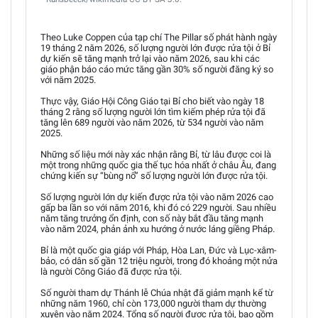
Theo Luke Coppen của tạp chí The Pillar số phát hành ngày
19 tháng 2 năm 2026, số lượng người lớn được rửa tội ở Bỉ
dự kiến sẽ tăng mạnh trở lại vào năm 2026, sau khi các
giáo phận báo cáo mức tăng gần 30% số người đăng ký so
với năm 2025.
Thực vậy, Giáo Hội Công Giáo tại Bỉ cho biết vào ngày 18
tháng 2 rằng số lượng người lớn tìm kiếm phép rửa tội đã
tăng lên 689 người vào năm 2026, từ 534 người vào năm
2025.
Những số liệu mới này xác nhận rằng Bỉ, từ lâu được coi là
một trong những quốc gia thế tục hóa nhất ở châu Âu, đang
chứng kiến sự “bùng nổ” số lượng người lớn được rửa tội.
Số lượng người lớn dự kiến được rửa tội vào năm 2026 cao
gấp ba lần so với năm 2016, khi đó có 229 người. Sau nhiều
năm tăng trưởng ổn định, con số này bắt đầu tăng mạnh
vào năm 2024, phản ảnh xu hướng ở nước láng giềng Pháp.
Bỉ là một quốc gia giáp với Pháp, Hòa Lan, Đức và Lục-xâm-
bảo, có dân số gần 12 triệu người, trong đó khoảng một nửa
là người Công Giáo đã được rửa tội.
Số người tham dự Thánh lễ Chúa nhật đã giảm mạnh kể từ
những năm 1960, chỉ còn 173,000 người tham dự thường
xuyên vào năm 2024. Tổng số người được rửa tội, bao gồm