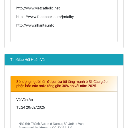
http://www.vietcatholic.net
https://www.facebook.com/jmtaiby
http://www.nhantai.info
Tin Giáo Hội Hoàn Vũ
Số lượng người lớn được rửa tội tăng mạnh ở Bỉ: Các giáo
phận báo cáo mức tăng gần 30% so với năm 2025.
Vũ Văn An
15:24 20/02/2026
Nhà thờ Thánh Aubin ở Namur, Bỉ. Joëlle Van
Ransbeeck/wikimedia CC BY-SA 3.0.