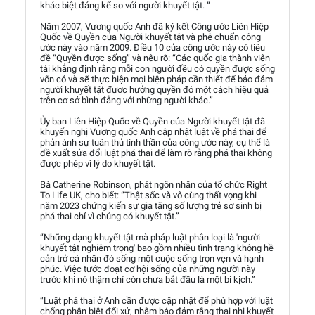
khác biệt đáng kể so với người khuyết tật. “
Năm 2007, Vương quốc Anh đã ký kết Công ước Liên Hiệp
Quốc về Quyền của Người khuyết tật và phê chuẩn công
ước này vào năm 2009. Điều 10 của công ước này có tiêu
đề “Quyền được sống” và nêu rõ: “Các quốc gia thành viên
tái khẳng định rằng mỗi con người đều có quyền được sống
vốn có và sẽ thực hiện mọi biện pháp cần thiết để bảo đảm
người khuyết tật được hưởng quyền đó một cách hiệu quả
trên cơ sở bình đẳng với những người khác.”
Ủy ban Liên Hiệp Quốc về Quyền của Người khuyết tật đã
khuyến nghị Vương quốc Anh cập nhật luật về phá thai để
phản ánh sự tuân thủ tinh thần của công ước này, cụ thể là
đề xuất sửa đổi luật phá thai để làm rõ rằng phá thai không
được phép vì lý do khuyết tật.
Bà Catherine Robinson, phát ngôn nhân của tổ chức Right
To Life UK, cho biết: “Thật sốc và vô cùng thất vọng khi
năm 2023 chứng kiến sự gia tăng số lượng trẻ sơ sinh bị
phá thai chỉ vì chúng có khuyết tật.”
“Những dạng khuyết tật mà pháp luật phân loại là 'người
khuyết tật nghiêm trọng' bao gồm nhiều tình trạng không hề
cản trở cá nhân đó sống một cuộc sống trọn vẹn và hạnh
phúc. Việc tước đoạt cơ hội sống của những người này
trước khi nó thậm chí còn chưa bắt đầu là một bi kịch.”
“Luật phá thai ở Anh cần được cập nhật để phù hợp với luật
chống phân biệt đối xử, nhằm bảo đảm rằng thai nhi khuyết