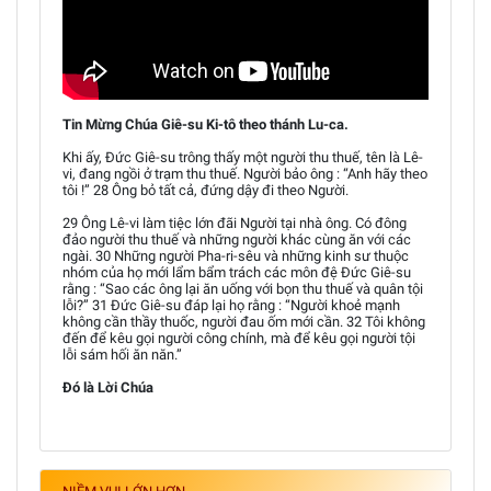
Tin Mừng Chúa Giê-su Ki-tô theo thánh Lu-ca.
Khi ấy, Đức Giê-su trông thấy một người thu thuế, tên là Lê-
vi, đang ngồi ở trạm thu thuế. Người bảo ông : “Anh hãy theo
tôi !” 28 Ông bỏ tất cả, đứng dậy đi theo Người.
29 Ông Lê-vi làm tiệc lớn đãi Người tại nhà ông. Có đông
đảo người thu thuế và những người khác cùng ăn với các
ngài. 30 Những người Pha-ri-sêu và những kinh sư thuộc
nhóm của họ mới lẩm bẩm trách các môn đệ Đức Giê-su
rằng : “Sao các ông lại ăn uống với bọn thu thuế và quân tội
lỗi?” 31 Đức Giê-su đáp lại họ rằng : “Người khoẻ mạnh
không cần thầy thuốc, người đau ốm mới cần. 32 Tôi không
đến để kêu gọi người công chính, mà để kêu gọi người tội
lỗi sám hối ăn năn.”
Đó là Lời Chúa