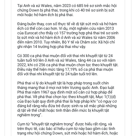
Tại Anh và xứ Wales, năm 2023 có 685 trẻ sơ sinh mắc hội
chứng Down bị phá thai, trong khi có 40 trẻ sơ sinh bị sứt
môi hoặc hở hàm ếch bị phá thai.
Đáng buồn thay, con số thực tế về dị tật sứt môi và hở hàm
ếch có thể còn cao hơn. Ví dụ, một nghiên cứu năm 2013
của Eurocat cho thấy có 157 trường hợp phá thai trẻ sơ sinh
bị sứt môi và hở hàm ếch ở Anh và xứ Wales từ năm 2006
đến năm 2010. Tuy nhiên, Bộ Y tế và Chăm sóc Xã hội chỉ
ghi nhận 14 trường hợp phá thai như vậy.
Có 300 ca phá thai muộn đối với thai nhi khuyết tật từ 24
tuần tuổi trở lên ở Anh và xứ Wales, tăng 44 ca so với năm
2022, khi có 256 ca phá thai muộn chọn lọc theo khuyết tật.
Điều này thể hiện mức tăng 17,19% số ca phá thai muộn
đối với thai nhi khuyết tật từ 24 tuần tuổi trở lên.
Phá thai vì lý do khuyết tật là hợp pháp trong suốt chín
tháng mang thai ở mọi nơi trên Vương quốc Anh. Đạo luật
Phá thai năm 1967 quy định một số căn cứ hợp pháp để
phá thai. Về phá thai chọn lọc theo khuyết tật, Mục 1(1)(d)
của Đạo luật quy định phá thai là hợp pháp khi “có nguy cơ
đáng kể rằng nếu đứa trẻ được sinh ra sẽ mắc phải những
dị tật về thể chất hoặc tinh thần đến mức bị khuyết tật
nghiêm trọng”.
Cụm từ “khuyết tật nghiêm trọng” được hiểu rất rộng, và
trên thực tế, các bác sĩ hiểu cụm từ này bao gồm các tình
trạng như hội chứng Down, sứt môi hoặc hở hàm ếch, hoặc