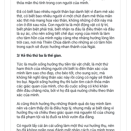
thỏa mãn thú tính trong con người của mình.
Đã có biết bao nhiêu người thân bại danh liệt vì đam mê xác
thịt, có biết bao nhiêu người vì một chút đam mê thỏa mãn
xác thịt mà mang họa vào thân, không những ở đời này mà
còn ở đời sau nữa. Con người ta là một động vật có lý trí,
biết phân biệt phải trái, biết nhận ra đâu là điều thiện và đâu
là sự ác, cho nên sống tiết chế dục vọng của mình là làm
cho tâm hồn của mình ngày càng nhẹ nhàng hướng lòng lên
trời cao, nơi mà Thiên Chúa dành cho những ai có tâm hồn
trong sạch sẽ được hưởng nhan thánh của Ngài.
3/ Kẻ thù thứ ba là thế gian.
Tức là muốn sống hưởng thụ tiền tài vật chất, là một thứ
ham thích của những người chỉ biết lo đến thân xác của
mình làm sao cho đẹp, cho béo tốt, cho sung sức, mà
không hề nghĩ rằng thân xác này rồi cũng có ngày sẽ thành
tro bụi. Người sống hưởng thụ thì luôn tìm cách thỏa mãn
các giác quan của mình, cho dù cuộc sống có khó khăn
đến đâu chăng nữa, bởi vì họ đã quá nuông chiều theo thân
xác của mình.
Ai cũng thích hưởng thụ những thành quả do tay mình làm
nên và cảm thấy đó là điều hợp lý, nhưng mấy ai biết rằng vì
hưởng thụ và chiều theo giác quan mà nguyên tổ của chúng
ta đã phạm tội và bị đuổi ra khỏi vườn địa đàng.
Có người lấy cái ăn cái uống làm một thú vui hưởng thụ, nên
họ đã không ngần ngại đánh mất nhân cách của mình trong