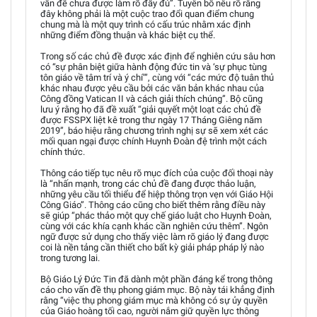
vấn đề chưa được làm rõ đầy đủ”. Tuyên bố nêu rõ rằng
đây không phải là một cuộc trao đổi quan điểm chung
chung mà là một quy trình có cấu trúc nhằm xác định
những điểm đồng thuận và khác biệt cụ thể.
Trong số các chủ đề được xác định để nghiên cứu sâu hơn
có “sự phân biệt giữa hành động đức tin và ‘sự phục tùng
tôn giáo về tâm trí và ý chí’”, cùng với “các mức độ tuân thủ
khác nhau được yêu cầu bởi các văn bản khác nhau của
Công đồng Vatican II và cách giải thích chúng”. Bộ cũng
lưu ý rằng họ đã đề xuất “giải quyết một loạt các chủ đề
được FSSPX liệt kê trong thư ngày 17 Tháng Giêng năm
2019”, báo hiệu rằng chương trình nghị sự sẽ xem xét các
mối quan ngại được chính Huynh Đoàn đệ trình một cách
chính thức.
Thông cáo tiếp tục nêu rõ mục đích của cuộc đối thoại này
là “nhấn mạnh, trong các chủ đề đang được thảo luận,
những yêu cầu tối thiểu để hiệp thông trọn vẹn với Giáo Hội
Công Giáo”. Thông cáo cũng cho biết thêm rằng điều này
sẽ giúp “phác thảo một quy chế giáo luật cho Huynh Đoàn,
cùng với các khía cạnh khác cần nghiên cứu thêm”. Ngôn
ngữ được sử dụng cho thấy việc làm rõ giáo lý đang được
coi là nền tảng cần thiết cho bất kỳ giải pháp pháp lý nào
trong tương lai.
Bộ Giáo Lý Đức Tin đã dành một phần đáng kể trong thông
cáo cho vấn đề thụ phong giám mục. Bộ này tái khẳng định
rằng “việc thụ phong giám mục mà không có sự ủy quyền
của Giáo hoàng tối cao, người nắm giữ quyền lực thông