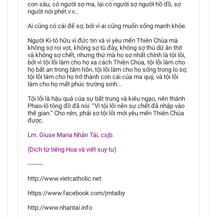
con sâu, có người sợ ma, lại có người sợ người hồ đồ, sợ
người nói phét.v.v...
Ai cũng có cái để sợ, bởi vì ai cũng muốn sống mạnh khỏe.
Người Ki-tô hữu vì đức tin và vì yêu mến Thiên Chúa mà
không sợ roi vọt, không sợ tù đày, không sợ thú dữ ăn thịt
và không sợ chết, nhưng thứ mà họ sợ nhất chính là tội lỗi,
bởi vì tội lỗi làm cho họ xa cách Thiên Chúa, tội lỗi làm cho
họ bất an trong tâm hồn, tội lỗi làm cho họ sống trong lo sợ,
tội lỗi làm cho họ trở thành con cái của ma quỷ, và tội lỗi
làm cho họ mất phúc trường sinh...
Tội lỗi là hậu quả của sự bất trung và kiêu ngạo, nên thánh
Phao-lô tông đồ đã nói: “Vì tội lỗi nên sự chết đã nhập vào
thế gian.” Cho nên, phải sợ tội lỗi mới yêu mến Thiên Chúa
được.
Lm. Giuse Maria Nhân Tài, csjb.
(Dịch từ tiếng Hoa và viết suy tư)
--------
http://www.vietcatholic.net
https://www.facebook.com/jmtaiby
http://www.nhantai.info