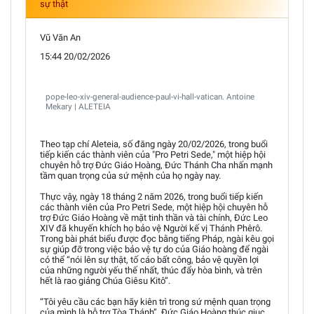
sự thật
Vũ Văn An
15:44 20/02/2026
pope-leo-xiv-general-audience-paul-vi-hall-vatican. Antoine
Mekary | ALETEIA
Theo tạp chí Aleteia, số đăng ngày 20/02/2026, trong buổi
tiếp kiến các thành viên của "Pro Petri Sede," một hiệp hội
chuyên hỗ trợ Đức Giáo Hoàng, Đức Thánh Cha nhấn mạnh
tầm quan trọng của sứ mệnh của họ ngày nay.
Thực vậy, ngày 18 tháng 2 năm 2026, trong buổi tiếp kiến
các thành viên của Pro Petri Sede, một hiệp hội chuyên hỗ
trợ Đức Giáo Hoàng về mặt tinh thần và tài chính, Đức Leo
XIV đã khuyến khích họ bảo vệ Người kế vị Thánh Phêrô.
Trong bài phát biểu được đọc bằng tiếng Pháp, ngài kêu gọi
sự giúp đỡ trong việc bảo vệ tự do của Giáo hoàng để ngài
có thể “nói lên sự thật, tố cáo bất công, bảo vệ quyền lợi
của những người yếu thế nhất, thúc đẩy hòa bình, và trên
hết là rao giảng Chúa Giêsu Kitô”.
“Tôi yêu cầu các bạn hãy kiên trì trong sứ mệnh quan trọng
của mình là hỗ trợ Tòa Thánh”, Đức Giáo Hoàng thúc giục