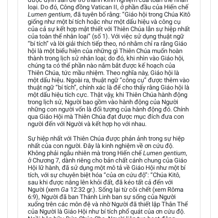
loại. Do đó, Công đồng Vatican II, ở phần đầu của Hiến chế
Lumen gentium
, đã tuyên bố rằng: “Giáo hội trong Chúa Kitô
giống như một bí tích hoặc như một dấu hiệu và công cụ
của cả sự kết hợp mật thiết với Thiên Chúa lẫn sự hiệp nhất
của toàn thể nhân loại” (số 1). Với việc sử dụng thuật ngữ
“bí tích” và lời giải thích tiếp theo, nó nhằm chỉ ra rằng Giáo
hội là một biểu hiện của những gì Thiên Chúa muốn hoàn
thành trong lịch sử nhân loại; do đó, khi nhìn vào Giáo hội,
chúng ta có thể phần nào nắm bắt được kế hoạch của
Thiên Chúa, tức mầu nhiệm. Theo nghĩa này, Giáo hội là
một dấu hiệu. Ngoài ra, thuật ngữ “công cụ” được thêm vào
thuật ngữ “bí tích”, chính xác là để cho thấy rằng Giáo hội là
một dấu hiệu tích cực. Thật vậy, khi Thiên Chúa hành động
trong lịch sử, Người bao gồm vào hành động của Người
những con người vốn là đối tượng của hành động đó. Chính
qua Giáo Hội mà Thiên Chúa đạt được mục đích đưa con
người đến với Người và kết hợp họ với nhau.
Sự hiệp nhất với Thiên Chúa được phản ảnh trong sự hiệp
nhất của con người. Đây là kinh nghiệm về ơn cứu độ.
Không phải ngẫu nhiên mà trong Hiến chế
Lumen gentium
,
ở Chương 7, dành riêng cho bản chất cánh chung của Giáo
Hội lữ hành, đã sử dụng một mô tả về Giáo Hội như một bí
tích, với sự chuyên biệt hóa “của ơn cứu độ”: “Chúa Kitô,
sau khi được nâng lên khỏi đất, đã kéo tất cả đến với
Người (xem
Ga
12:32 gr.). Sống lại từ cõi chết (xem Rôma
6:9), Người đã ban Thánh Linh ban sự sống của Người
xuống trên các môn đệ và nhờ Người đã thiết lập Thân Thể
của Người là Giáo Hội như bí tích phổ quát của ơn cứu độ.