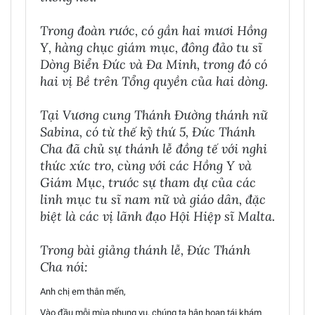
Trong đoàn rước, có gần hai mươi Hồng
Y, hàng chục giám mục, đông đảo tu sĩ
Dòng Biển Đức và Đa Minh, trong đó có
hai vị Bề trên Tổng quyền của hai dòng.
Tại Vương cung Thánh Đường thánh nữ
Sabina, có từ thế kỷ thứ 5, Đức Thánh
Cha đã chủ sự thánh lễ đồng tế với nghi
thức xức tro, cùng với các Hồng Y và
Giám Mục, trước sự tham dự của các
linh mục tu sĩ nam nữ và giáo dân, đặc
biệt là các vị lãnh đạo Hội Hiệp sĩ Malta.
Trong bài giảng thánh lễ, Đức Thánh
Cha nói:
Anh chị em thân mến,
Vào đầu mỗi mùa phụng vụ, chúng ta hân hoan tái khám