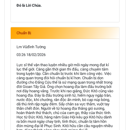
Đó là Lời Chúa.
Chuẩn Bị
Lm Vũđình Tường
03:26 18/02/2026
Lực sĩ thế vận thao luyện nhiều giờ mỗi ngày mong đạt kỉ
lục thế giới. Càng gần thời gian thi đấu, càng chuyên tâm
trong luyện tập. Cần chuẩn bị trước khi làm công việc. Việc
càng quan trọng đòi hỏi chuẩn bị kĩ hơn. Chuẩn bị dọn
đường cho Đấng Cứu thế là sứ mạng quan trọng nhất trong
đời Gioan Tẩy Giả. Ông chọn hoang địa làm đấu trường bởi
nơi đây hoang vắng. Trước khi rao giảng, Đức Kitô cũng vào
hoang địa. Đây là đấu trường sinh tử, hiểm nguy ngập tràn,
nước độc, khí chướng, rắn độc ẩn mình, bò cạp núp bóng,
dã thú rình rập ngày đêm. Sẩy chân sa vực thẳm, vuột tay
thần chết đón. Người về từ hoang địa thắng gió sương,
hoàn thành thử thách, chủ của cam go, thầy của thức tỉnh.
Học từ Đức Kitô, hàng năm Giáo Hội kêu gọi Kitô hữu dành
ra bốn mươi ngày chay tịnh, tỉnh thức, chuẩn bị tâm hồn
đón mừng đại lễ Phục Sinh. Kitô hữu cần cầu nguyện nhiều