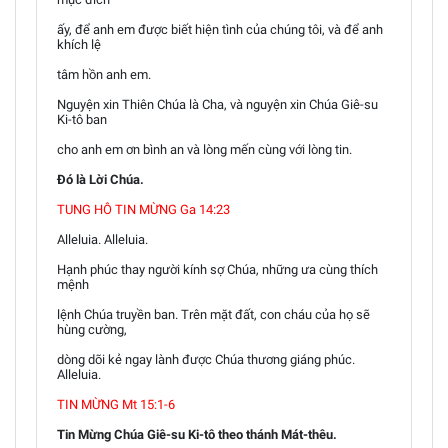
ấy, để anh em được biết hiện tình của chúng tôi, và để anh
khích lệ
tâm hồn anh em.
Nguyện xin Thiên Chúa là Cha, và nguyện xin Chúa Giê-su
Ki-tô ban
cho anh em ơn bình an và lòng mến cùng với lòng tin.
Đó là Lời Chúa.
TUNG HÔ TIN MỪNG Ga 14:23
Alleluia. Alleluia.
Hạnh phúc thay người kính sợ Chúa, những ưa cùng thích
mệnh
lệnh Chúa truyền ban. Trên mặt đất, con cháu của họ sẽ
hùng cường,
dòng dõi kẻ ngay lành được Chúa thương giáng phúc.
Alleluia.
TIN MỪNG Mt 15:1-6
Tin Mừng Chúa Giê-su Ki-tô theo thánh Mát-thêu.