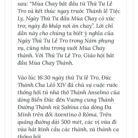
sau: “Mùa Chay bắt đầu từ Thứ Tư Lễ
Tro và kết thúc ngay trước Thánh lễ Tiệc
Ly. Ngày Thứ Tư đầu Mùa Chay có xức
tro; ngày đó khắp nơi ăn chay”. Lời chỉ
dẫn này cho chúng ta biết ý nghĩa của
Ngày Thứ Tư Lễ Tro trong Năm phụng
vụ, cũng như trong suốt Mùa Chay
thánh. Với Thứ Tư Lễ Tro, Giáo hội bắt
đầu Mùa Chay Thánh.
Vào lúc 16:30 ngày thứ Tư lễ Tro, Đức
Thánh Cha Lêô XIV đã chủ sự cuộc rước
thống hối từ nhà thờ Thánh Anselmo của
dòng Biển Đức đến Vương cung Thánh
Đường Thánh nữ Sabina của dòng Đa
Minh trên đồi Aventino ở Rôma. Trên
quãng đường dài 500 mét, các vị vừa đi
vừa hát kinh cầu các thánh, và thánh ca
thống hối.