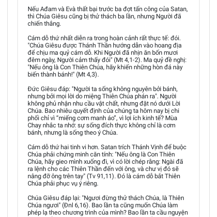
Nếu Ađam và Evà thất bại trước ba đợt tấn công của Satan,
thì Chúa Giêsu cũng bị thử thách ba lần, nhưng Người đã
chiến thắng.
Cám dỗ thứ nhất diễn ra trong hoàn cảnh rất thực tế: đói.
"Chúa Giêsu được Thánh Thần hướng dẫn vào hoang địa
để chịu ma quỷ cám dỗ. Khi Người đã nhịn ăn bốn mươi
đêm ngày, Người cảm thấy đói" (Mt 4,1-2). Ma quỷ đề nghị:
"Nếu ông là Con Thiên Chúa, hãy khiến những hòn đá này
biến thành bánh!" (Mt 4,3).
Đức Giêsu đáp: "Người ta sống không nguyên bởi bánh,
nhưng bởi mọi lời do miệng Thiên Chúa phán ra". Người
không phủ nhận nhu cầu vật chất, nhưng đặt nó dưới Lời
Chúa. Bao nhiêu quyết định của chúng ta hôm nay bị chi
phối chỉ vì “miếng cơm manh áo”, vì lợi ích kinh tế? Mùa
Chay nhắc ta nhớ: sự sống đích thực không chỉ là cơm
bánh, nhưng là sống theo ý Chúa.
Cám dỗ thứ hai tinh vi hơn. Satan trích Thánh Vịnh để buộc
Chúa phải chứng minh căn tính: "Nếu ông là Con Thiên
Chúa, hãy gieo mình xuống đi, vì có lời chép rằng: Ngài đã
ra lệnh cho các Thiên Thần đến với ông, và chư vị đó sẽ
nâng đỡ ông trên tay" (Tv 91,11). Đó là cám dỗ bắt Thiên
Chúa phải phục vụ ý riêng.
Chúa Giêsu đáp lại: "Ngươi đừng thử thách Chúa, là Thiên
Chúa ngươi" (Đnl 6,16). Bao lần ta cũng muốn Chúa làm
phép lạ theo chương trình của mình? Bao lần ta cầu nguyện