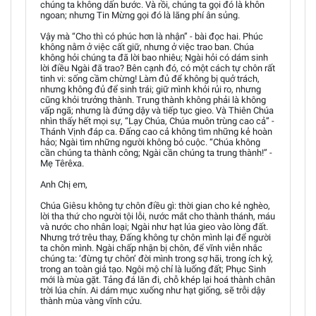
chúng ta không dấn bước. Và rồi, chúng ta gọi đó là khôn
ngoan; nhưng Tin Mừng gọi đó là lãng phí ân sủng.
Vậy mà “Cho thì có phúc hơn là nhận” - bài đọc hai. Phúc
không nằm ở việc cất giữ, nhưng ở việc trao ban. Chúa
không hỏi chúng ta đã lời bao nhiêu; Ngài hỏi có dám sinh
lời điều Ngài đã trao? Bên cạnh đó, có một cách tự chôn rất
tinh vi: sống cầm chừng! Làm đủ để không bị quở trách,
nhưng không đủ để sinh trái; giữ mình khỏi rủi ro, nhưng
cũng khỏi trưởng thành. Trung thành không phải là không
vấp ngã; nhưng là đứng dậy và tiếp tục gieo. Và Thiên Chúa
nhìn thấy hết mọi sự, “Lạy Chúa, Chúa muôn trùng cao cả” -
Thánh Vịnh đáp ca. Đấng cao cả không tìm những kẻ hoàn
hảo; Ngài tìm những người không bỏ cuộc. “Chúa không
cần chúng ta thành công; Ngài cần chúng ta trung thành!” -
Mẹ Têrêxa.
Anh Chị em,
Chúa Giêsu không tự chôn điều gì: thời gian cho kẻ nghèo,
lời tha thứ cho người tội lỗi, nước mắt cho thành thánh, máu
và nước cho nhân loại; Ngài như hạt lúa gieo vào lòng đất.
Nhưng trớ trêu thay, Đấng không tự chôn mình lại để người
ta chôn mình. Ngài chấp nhận bị chôn, để vĩnh viễn nhắc
chúng ta: ‘đừng tự chôn’ đời mình trong sợ hãi, trong ích kỷ,
trong an toàn giả tạo. Ngôi mộ chỉ là luống đất; Phục Sinh
mới là mùa gặt. Tảng đá lăn đi, chỗ khép lại hoá thành chân
trời lúa chín. Ai dám mục xuống như hạt giống, sẽ trỗi dậy
thành mùa vàng vĩnh cửu.