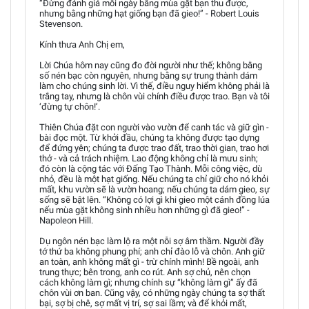
“Đừng đánh giá mỗi ngày bằng mùa gặt bạn thu được,
nhưng bằng những hạt giống bạn đã gieo!” - Robert Louis
Stevenson.
Kính thưa Anh Chị em,
Lời Chúa hôm nay cũng đo đời người như thế; không bằng
số nén bạc còn nguyên, nhưng bằng sự trung thành dám
làm cho chúng sinh lời. Vì thế, điều nguy hiểm không phải là
trắng tay, nhưng là chôn vùi chính điều được trao. Bạn và tôi
‘đừng tự chôn!’.
Thiên Chúa đặt con người vào vườn để canh tác và giữ gìn -
bài đọc một. Từ khởi đầu, chúng ta không được tạo dựng
để đứng yên; chúng ta được trao đất, trao thời gian, trao hơi
thở - và cả trách nhiệm. Lao động không chỉ là mưu sinh;
đó còn là cộng tác với Đấng Tạo Thành. Mỗi công việc, dù
nhỏ, đều là một hạt giống. Nếu chúng ta chỉ giữ cho nó khỏi
mất, khu vườn sẽ là vườn hoang; nếu chúng ta dám gieo, sự
sống sẽ bật lên. “Không có lợi gì khi gieo một cánh đồng lúa
nếu mùa gặt không sinh nhiều hơn những gì đã gieo!” -
Napoleon Hill.
Dụ ngôn nén bạc làm lộ ra một nỗi sợ âm thầm. Người đầy
tớ thứ ba không phung phí; anh chỉ đào lỗ và chôn. Anh giữ
an toàn, anh không mất gì - trừ chính mình! Bề ngoài, anh
trung thực; bên trong, anh co rút. Anh sợ chủ, nên chọn
cách không làm gì; nhưng chính sự “không làm gì” ấy đã
chôn vùi ơn ban. Cũng vậy, có những ngày chúng ta sợ thất
bại, sợ bị chê, sợ mất vị trí, sợ sai lầm; và để khỏi mất,