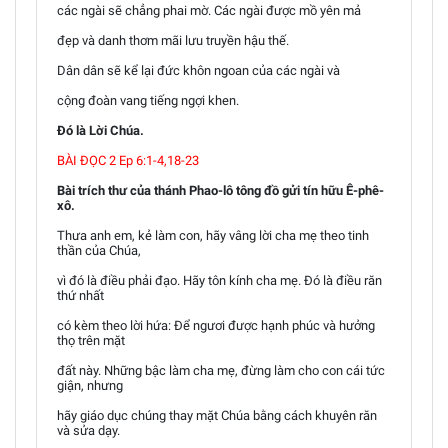
các ngài sẽ chẳng phai mờ. Các ngài được mồ yên mả
đẹp và danh thơm mãi lưu truyền hậu thế.
Dân dân sẽ kể lại đức khôn ngoan của các ngài và
cộng đoàn vang tiếng ngợi khen.
Đó là Lời Chúa.
BÀI ĐỌC 2 Ep 6:1-4,18-23
Bài trích thư của thánh Phao-lô tông đồ gửi tín hữu Ê-phê-
xô.
Thưa anh em, kẻ làm con, hãy vâng lời cha mẹ theo tinh
thần của Chúa,
vì đó là điều phải đạo. Hãy tôn kính cha mẹ. Đó là điều răn
thứ nhất
có kèm theo lời hứa: Để ngươi được hạnh phúc và hưởng
thọ trên mặt
đất này. Những bậc làm cha mẹ, đừng làm cho con cái tức
giận, nhưng
hãy giáo dục chúng thay mặt Chúa bằng cách khuyên răn
và sửa dạy.