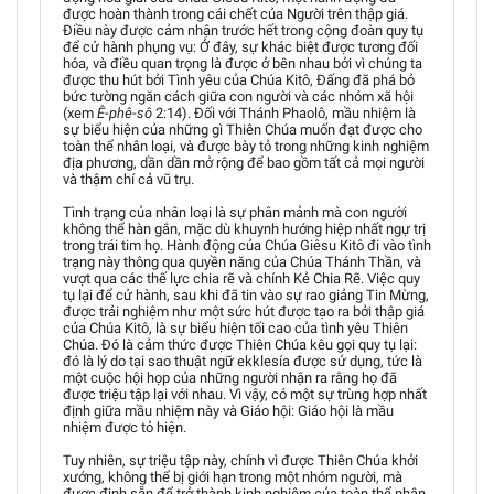
được hoàn thành trong cái chết của Người trên thập giá.
Điều này được cảm nhận trước hết trong cộng đoàn quy tụ
để cử hành phụng vụ: Ở đây, sự khác biệt được tương đối
hóa, và điều quan trọng là được ở bên nhau bởi vì chúng ta
được thu hút bởi Tình yêu của Chúa Kitô, Đấng đã phá bỏ
bức tường ngăn cách giữa con người và các nhóm xã hội
(xem
Ê-phê-sô
2:14). Đối với Thánh Phaolô, mầu nhiệm là
sự biểu hiện của những gì Thiên Chúa muốn đạt được cho
toàn thể nhân loại, và được bày tỏ trong những kinh nghiệm
địa phương, dần dần mở rộng để bao gồm tất cả mọi người
và thậm chí cả vũ trụ.
Tình trạng của nhân loại là sự phân mảnh mà con người
không thể hàn gắn, mặc dù khuynh hướng hiệp nhất ngự trị
trong trái tim họ. Hành động của Chúa Giêsu Kitô đi vào tình
trạng này thông qua quyền năng của Chúa Thánh Thần, và
vượt qua các thế lực chia rẽ và chính Kẻ Chia Rẽ. Việc quy
tụ lại để cử hành, sau khi đã tin vào sự rao giảng Tin Mừng,
được trải nghiệm như một sức hút được tạo ra bởi thập giá
của Chúa Kitô, là sự biểu hiện tối cao của tình yêu Thiên
Chúa. Đó là cảm thức được Thiên Chúa kêu gọi quy tụ lại:
đó là lý do tại sao thuật ngữ ekklesía được sử dụng, tức là
một cuộc hội họp của những người nhận ra rằng họ đã
được triệu tập lại với nhau. Vì vậy, có một sự trùng hợp nhất
định giữa mầu nhiệm này và Giáo hội: Giáo hội là mầu
nhiệm được tỏ hiện.
Tuy nhiên, sự triệu tập này, chính vì được Thiên Chúa khởi
xướng, không thể bị giới hạn trong một nhóm người, mà
được định sẵn để trở thành kinh nghiệm của toàn thể nhân