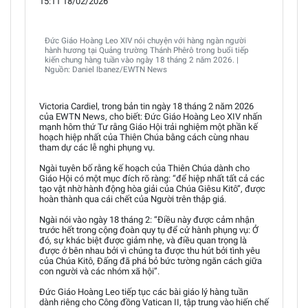
15:11 18/02/2026
Đức Giáo Hoàng Leo XIV nói chuyện với hàng ngàn người
hành hương tại Quảng trường Thánh Phêrô trong buổi tiếp
kiến chung hàng tuần vào ngày 18 tháng 2 năm 2026. |
Nguồn: Daniel Ibanez/EWTN News
Victoria Cardiel, trong bản tin ngày 18 tháng 2 năm 2026
của EWTN News, cho biết: Đức Giáo Hoàng Leo XIV nhấn
mạnh hôm thứ Tư rằng Giáo Hội trải nghiệm một phần kế
hoạch hiệp nhất của Thiên Chúa bằng cách cùng nhau
tham dự các lễ nghi phụng vụ.
Ngài tuyên bố rằng kế hoạch của Thiên Chúa dành cho
Giáo Hội có một mục đích rõ ràng: “để hiệp nhất tất cả các
tạo vật nhờ hành động hòa giải của Chúa Giêsu Kitô”, được
hoàn thành qua cái chết của Người trên thập giá.
Ngài nói vào ngày 18 tháng 2: “Điều này được cảm nhận
trước hết trong cộng đoàn quy tụ để cử hành phụng vụ: Ở
đó, sự khác biệt được giảm nhẹ, và điều quan trọng là
được ở bên nhau bởi vì chúng ta được thu hút bởi tình yêu
của Chúa Kitô, Đấng đã phá bỏ bức tường ngăn cách giữa
con người và các nhóm xã hội”.
Đức Giáo Hoàng Leo tiếp tục các bài giáo lý hàng tuần
dành riêng cho Công đồng Vatican II, tập trung vào hiến chế