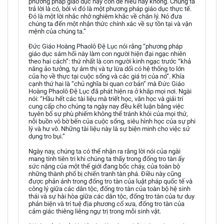
phương pháp giáo dục này còn dễ hiểu hay không. Chúng ta
trả lời là có, bởi vì đó là một phương pháp giáo dục thực tế.
Đó là một lời nhắc nhở nghiêm khắc về chân lý. Nó đưa
chúng ta đến một nhận thức chính xác về sự tồn tại và vận
mệnh của chúng ta.”
Đức Giáo Hoàng Phaolô Đệ Lục nói rằng “phương pháp
giáo dục sám hối này làm con người hiện đại ngạc nhiên
theo hai cách”: thứ nhất là con người kinh ngạc trước “khả
năng ảo tưởng, tự ám thị và tự lừa dối có hệ thống to lớn
của họ về thực tại cuộc sống và các giá trị của nó”. Khía
cạnh thứ hai là “chủ nghĩa bi quan cơ bản” mà Đức Giáo
Hoàng Phaolô Đệ Lục đã phát hiện ra ở khắp mọi nơi. Ngài
nói: “Hầu hết các tài liệu mà triết học, văn học và giải trí
cung cấp cho chúng ta ngày nay đều kết luận bằng việc
tuyên bố sự phù phiếm không thể tránh khỏi của mọi thứ,
nỗi buồn vô bờ bến của cuộc sống, siêu hình học của sự phi
lý và hư vô. Những tài liệu này là sự biện minh cho việc sử
dụng tro bụi.”
Ngày nay, chúng ta có thể nhận ra rằng lời nói của ngài
mang tính tiên tri khi chúng ta thấy trong đống tro tàn ấy
sức nặng của một thế giới đang bốc cháy, của toàn bộ
những thành phố bị chiến tranh tàn phá. Điều này cũng
được phản ánh trong đống tro tàn của luật pháp quốc tế và
công lý giữa các dân tộc, đống tro tàn của toàn bộ hệ sinh
thái và sự hài hòa giữa các dân tộc, đống tro tàn của tư duy
phản biện và trí tuệ địa phương cổ xưa, đống tro tàn của
cảm giác thiêng liêng ngự trị trong mỗi sinh vật.