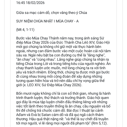
16:45 18/02/2026
Giữa sa mạc cám dỗ, chọn vâng theo ý Chúa
SUY NIỆM CHÚA NHẬT I MÙA CHAY - A
(Mt 4, 1-11)
Bước vào Mùa Chay Thánh năm nay, trong ánh sáng Sứ
điệp Mùa Chay 2026 của Đức Thánh Cha Lêô XIV, Giáo Hội
mời gọi chúng ta không chỉ giữ một vài thực hành bên
ngoài, nhưng can đảm bước vào một cuộc hoán cải nội tâm
sâu xa. Ngài nêu bật ba con đường cụ thể là "lắng nghe",
"ăn chay" và "cùng nhau". Lắng nghe giúp chúng ta nhận ra
tiếng Chúa trong Lời và trong tiếng kêu của người nghèo. Ăn
chay thanh luyện ước muốn, mở lòng chúng ta ra với tình
yêu và trách nhiệm. Đồng thời, chúng ta được mời gọi bước
đi cùng nhau trong mỗi cộng đoàn để xây dựng những
tương quan hiền hòa và trở nên dấu chỉ hy vọng giữa thế
giới (x. LEO XIV, Sứ Điệp Mùa Chay 2026).
Bốn mươi ngày không chỉ là con số thời gian, nhưng là hành
trình thanh luyện, thử thách và trưởng thành. Giáo hội quen
gọi đây là mùa tập luyện chiến đấu thiêng liêng với những
việc tốt lành theo truyền thống là ăn chay, cầu nguyện và bố
thí để chống trả chước cám dỗ. Bài đọc I thuật lại cảnh
Ađam và Evà bị Satan cám dỗ và đã quị ngã cách thảm
thương. Hậu quả thật nặng nề: "và thế là sự chết đã truyền
tới mọi người, vì lẽ rằng mọi người đã phạm tội" (Rm 5,12).