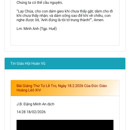
Chúng ta có thể cầu nguyện,
“Lạy Chúa, cho con dám gieo khi chưa thấy gặt; dám cho đi
khi chưa thấy nhận; và dám sống sao để khi về chiều, con
nghe được lời, ‘Anh đúng là tôi tớ trung thành!’”, Amen.
Lm. Minh Anh (Tgp. Huế)
Tin Giáo Hội Hoàn Vũ
Bài Giảng Thứ Tư Lễ Tro, Ngày 18.2.2026 Của Đức Giáo
Hoàng Lêô XIV
J.B. Đặng Minh An dịch
14:28 18/02/2026