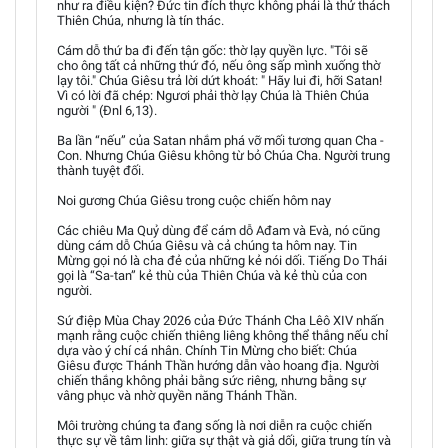
như ra điều kiện? Đức tin đích thực không phải là thử thách
Thiên Chúa, nhưng là tín thác.
Cám dỗ thứ ba đi đến tận gốc: thờ lạy quyền lực. "Tôi sẽ
cho ông tất cả những thứ đó, nếu ông sấp mình xuống thờ
lạy tôi." Chúa Giêsu trả lời dứt khoát: " Hãy lui đi, hỡi Satan!
Vì có lời đã chép: Ngươi phải thờ lạy Chúa là Thiên Chúa
người " (Đnl 6,13).
Ba lần “nếu” của Satan nhắm phá vỡ mối tương quan Cha -
Con. Nhưng Chúa Giêsu không từ bỏ Chúa Cha. Người trung
thành tuyệt đối.
Noi gương Chúa Giêsu trong cuộc chiến hôm nay
Các chiêu Ma Quỷ dùng để cám dỗ Ađam và Evà, nó cũng
dùng cám dỗ Chúa Giêsu và cả chúng ta hôm nay. Tin
Mừng gọi nó là cha đẻ của những kẻ nói dối. Tiếng Do Thái
gọi là “Sa-tan” kẻ thù của Thiên Chúa và kẻ thù của con
người.
Sứ điệp Mùa Chay 2026 của Đức Thánh Cha Lêô XIV nhấn
mạnh rằng cuộc chiến thiêng liêng không thể thắng nếu chỉ
dựa vào ý chí cá nhân. Chính Tin Mừng cho biết: Chúa
Giêsu được Thánh Thần hướng dẫn vào hoang địa. Người
chiến thắng không phải bằng sức riêng, nhưng bằng sự
vâng phục và nhờ quyền năng Thánh Thần.
Môi trường chúng ta đang sống là nơi diễn ra cuộc chiến
thực sự về tâm linh: giữa sự thật và giả dối, giữa trung tín và