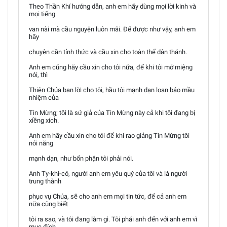
Theo Thần Khí hướng dẫn, anh em hãy dùng mọi lời kinh và
mọi tiếng
van nài mà cầu nguyện luôn mãi. Để được như vậy, anh em
hãy
chuyên cần tỉnh thức và cầu xin cho toàn thể dân thánh.
Anh em cũng hãy cầu xin cho tôi nữa, để khi tôi mở miệng
nói, thì
Thiên Chúa ban lời cho tôi, hầu tôi mạnh dạn loan báo mầu
nhiệm của
Tin Mừng; tôi là sứ giả của Tin Mừng này cả khi tôi đang bị
xiềng xích.
Anh em hãy cầu xin cho tôi để khi rao giảng Tin Mừng tôi
nói năng
mạnh dạn, như bổn phận tôi phải nói.
Anh Ty-khi-cô, người anh em yêu quý của tôi và là người
trung thành
phục vụ Chúa, sẽ cho anh em mọi tin tức, để cả anh em
nữa cũng biết
tôi ra sao, và tôi đang làm gì. Tôi phái anh đến với anh em vì
mục đích