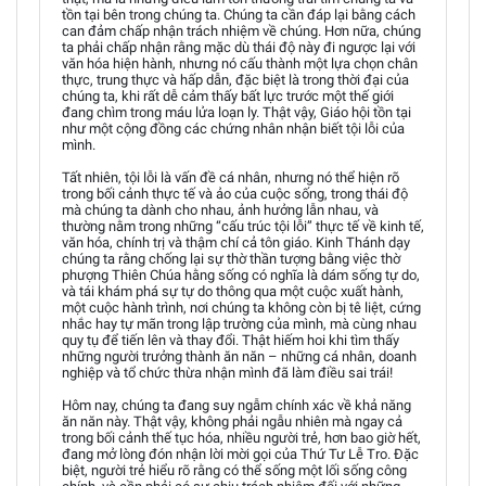
tồn tại bên trong chúng ta. Chúng ta cần đáp lại bằng cách
can đảm chấp nhận trách nhiệm về chúng. Hơn nữa, chúng
ta phải chấp nhận rằng mặc dù thái độ này đi ngược lại với
văn hóa hiện hành, nhưng nó cấu thành một lựa chọn chân
thực, trung thực và hấp dẫn, đặc biệt là trong thời đại của
chúng ta, khi rất dễ cảm thấy bất lực trước một thế giới
đang chìm trong máu lửa loạn ly. Thật vậy, Giáo hội tồn tại
như một cộng đồng các chứng nhân nhận biết tội lỗi của
mình.
Tất nhiên, tội lỗi là vấn đề cá nhân, nhưng nó thể hiện rõ
trong bối cảnh thực tế và ảo của cuộc sống, trong thái độ
mà chúng ta dành cho nhau, ảnh hưởng lẫn nhau, và
thường nằm trong những “cấu trúc tội lỗi” thực tế về kinh tế,
văn hóa, chính trị và thậm chí cả tôn giáo. Kinh Thánh dạy
chúng ta rằng chống lại sự thờ thần tượng bằng việc thờ
phượng Thiên Chúa hằng sống có nghĩa là dám sống tự do,
và tái khám phá sự tự do thông qua một cuộc xuất hành,
một cuộc hành trình, nơi chúng ta không còn bị tê liệt, cứng
nhắc hay tự mãn trong lập trường của mình, mà cùng nhau
quy tụ để tiến lên và thay đổi. Thật hiếm hoi khi tìm thấy
những người trưởng thành ăn năn – những cá nhân, doanh
nghiệp và tổ chức thừa nhận mình đã làm điều sai trái!
Hôm nay, chúng ta đang suy ngẫm chính xác về khả năng
ăn năn này. Thật vậy, không phải ngẫu nhiên mà ngay cả
trong bối cảnh thế tục hóa, nhiều người trẻ, hơn bao giờ hết,
đang mở lòng đón nhận lời mời gọi của Thứ Tư Lễ Tro. Đặc
biệt, người trẻ hiểu rõ rằng có thể sống một lối sống công