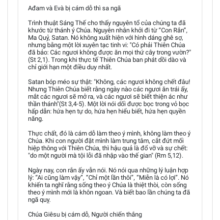
Ađam và Evà bị cám dỗ thì sa ngã
Trình thuật Sáng Thế cho thấy nguyên tổ của chúng ta đã
khước từ thánh ý Chúa. Nguyên nhân khởi đi từ “Con Rắn”,
Ma Quỷ, Satan. Nó không xuất hiện với hình dáng ghê sợ,
nhưng bằng một lời xuyên tạc tinh vi: "Có phải Thiên Chúa
đã bảo: Các ngươi không được ăn mọi thứ cây trong vườn?"
(St 2,1). Trong khi thực tế Thiên Chúa ban phát dồi dào và
chỉ giới hạn một điều duy nhất.
Satan bóp méo sự thật: "Không, các ngươi không chết đâu!
Nhưng Thiên Chúa biết rằng ngày nào các ngươi ăn trái ấy,
mắt các ngươi sẽ mở ra, và các ngươi sẽ biết thiện ác như
thần thánh"(St 3,4-5). Một lời nói dối được bọc trong vỏ bọc
hấp dẫn: hứa hẹn tự do, hứa hẹn hiểu biết, hứa hẹn quyền
năng.
Thực chất, đó là cám dỗ làm theo ý mình, không làm theo ý
Chúa. Khi con người đặt mình làm trung tâm, cắt đứt mối
hiệp thông với Thiên Chúa, thì hậu quả là đổ vỡ và sự chết:
"do một người mà tội lỗi đã nhập vào thế gian" (Rm 5,12).
Ngày nay, con rắn ấy vẫn nói. Nó nói qua những lý luận hợp
lý: “Ai cũng làm vậy”, “Chỉ một lần thôi”, “Miễn là có lợi”. Nó
khiến ta nghĩ rằng sống theo ý Chúa là thiệt thòi, còn sống
theo ý mình mới là khôn ngoan. Và biết bao lần chúng ta đã
ngã quỵ.
Chúa Giêsu bị cám dỗ, Người chiến thắng