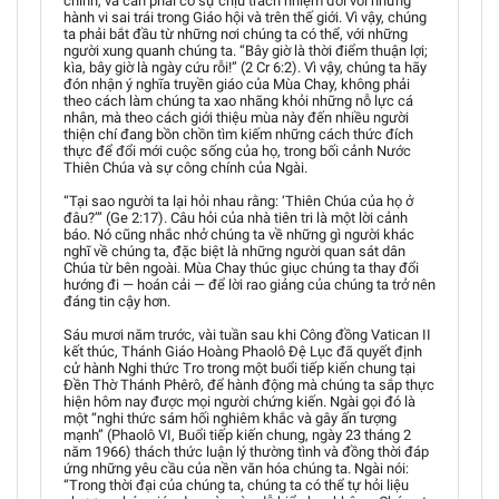
chính, và cần phải có sự chịu trách nhiệm đối với những
hành vi sai trái trong Giáo hội và trên thế giới. Vì vậy, chúng
ta phải bắt đầu từ những nơi chúng ta có thể, với những
người xung quanh chúng ta. “Bây giờ là thời điểm thuận lợi;
kìa, bây giờ là ngày cứu rỗi!” (2 Cr 6:2). Vì vậy, chúng ta hãy
đón nhận ý nghĩa truyền giáo của Mùa Chay, không phải
theo cách làm chúng ta xao nhãng khỏi những nỗ lực cá
nhân, mà theo cách giới thiệu mùa này đến nhiều người
thiện chí đang bồn chồn tìm kiếm những cách thức đích
thực để đổi mới cuộc sống của họ, trong bối cảnh Nước
Thiên Chúa và sự công chính của Ngài.
“Tại sao người ta lại hỏi nhau rằng: ‘Thiên Chúa của họ ở
đâu?’” (Ge 2:17). Câu hỏi của nhà tiên tri là một lời cảnh
báo. Nó cũng nhắc nhở chúng ta về những gì người khác
nghĩ về chúng ta, đặc biệt là những người quan sát dân
Chúa từ bên ngoài. Mùa Chay thúc giục chúng ta thay đổi
hướng đi — hoán cải — để lời rao giảng của chúng ta trở nên
đáng tin cậy hơn.
Sáu mươi năm trước, vài tuần sau khi Công đồng Vatican II
kết thúc, Thánh Giáo Hoàng Phaolô Đệ Lục đã quyết định
cử hành Nghi thức Tro trong một buổi tiếp kiến chung tại
Đền Thờ Thánh Phêrô, để hành động mà chúng ta sắp thực
hiện hôm nay được mọi người chứng kiến. Ngài gọi đó là
một “nghi thức sám hối nghiêm khắc và gây ấn tượng
mạnh” (Phaolô VI, Buổi tiếp kiến chung, ngày 23 tháng 2
năm 1966) thách thức luận lý thường tình và đồng thời đáp
ứng những yêu cầu của nền văn hóa chúng ta. Ngài nói:
“Trong thời đại của chúng ta, chúng ta có thể tự hỏi liệu