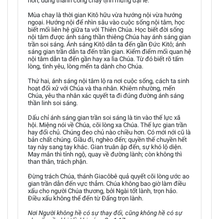
hơn, dùng thành công chay tịnh mừng đại lễ.
Mùa chay là thời gian Kitô hữu vừa hướng nội vừa hướng
ngoại. Hướng nội để nhìn sâu vào cuộc sống nội tâm, học
biết mối liên hệ giữa ta với Thiên Chúa. Học biết đời sống
nội tâm được ánh sáng thần thiêng Chúa hay ánh sáng gian
trần soi sáng. Ánh sáng Kitô dẫn ta đến gần Đức Kitô; ánh
sáng gian trần dẫn ta đến trần gian. Kiểm điểm mối quan hệ
nội tâm dẫn ta đến gần hay xa lìa Chúa. Từ đó biết rõ tấm
lòng, tình yêu, lòng mến ta dành cho Chúa.
Thứ hai, ánh sáng nội tâm lộ ra nơi cuộc sống, cách ta sinh
hoạt đối xử với Chúa và tha nhân. Khiêm nhường, mến
Chúa, yêu tha nhân xác quyết ta đi đúng đường ánh sáng
thần linh soi sáng.
Dấu chỉ ánh sáng gian trần soi sáng là tin vào thế lực xã
hội. Miệng nói về Chúa, cõi lòng xa Chúa. Thế lực gian trần
hay đổi chủ. Chúng đeo chủ nào chiều hơn. Có mới nới cũ là
bản chất chúng. Giầu đi, nghèo đến; quyền thế chuyền hết
tay này sang tay khác. Gian truân ập đến, sự khó lộ diện.
May mắn thì tỉnh ngộ, quay về đường lành; còn không thì
than thân, trách phận.
Đừng trách Chúa, thánh Giacôbê quả quyết cõi lòng ước ao
gian trần dẫn đến vực thẳm. Chúa không bao giờ làm điều
xấu cho người Chúa thương, bởi Ngài tốt lành, trọn hảo.
Điều xấu không thể đến từ Đấng trọn lành.
Nơi Người không hề có sự thay đổi, cũng không hề có sự