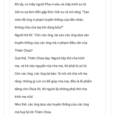
Khi ấy, có mấy người Pha-ri-sêu và mấy kinh sư từ
Giê-ru-sa-lem đến gặp Đức Giê-su và nói rằng: “Sao
môn đệ ông vi phạm truyền thống của tiền nhân,
không chịu rửa tay khi dùng bữa?”
Người trả lời: “Còn các ông, tại sao các ông dựa vào
truyền thống của các ông mà vi phạm điều răn của
Thiên Chúa?
Quả thế, Thiên Chúa dạy: Ngươi hãy thờ cha kính
mẹ, và kẻ nào nguyền rủa cha mẹ, thì phải bị xử tử.
Còn các ông, các ông lại bảo: ‘Ai nói với cha với mẹ
rằng: những gì con có để giúp cha mẹ, đều là lễ phẩm
dâng cho Chúa rồi, thì người ấy không phải thờ cha
kính mẹ nữa’.
Như thế, các ông dựa vào truyền thống của các ông
mà huỷ bỏ lời Thiên Chúa.