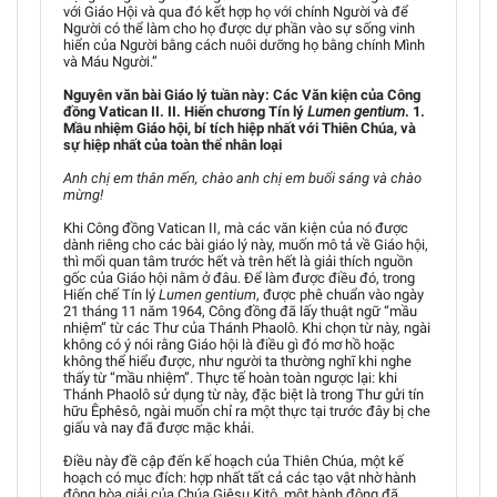
với Giáo Hội và qua đó kết hợp họ với chính Người và để
Người có thể làm cho họ được dự phần vào sự sống vinh
hiển của Người bằng cách nuôi dưỡng họ bằng chính Mình
và Máu Người.”
Nguyên văn bài Giáo lý tuần này: Các Văn kiện của Công
đồng Vatican II. II. Hiến chương Tín lý
Lumen gentium
. 1.
Mầu nhiệm Giáo hội, bí tích hiệp nhất với Thiên Chúa, và
sự hiệp nhất của toàn thể nhân loại
Anh chị em thân mến, chào anh chị em buổi sáng và chào
mừng!
Khi Công đồng Vatican II, mà các văn kiện của nó được
dành riêng cho các bài giáo lý này, muốn mô tả về Giáo hội,
thì mối quan tâm trước hết và trên hết là giải thích nguồn
gốc của Giáo hội nằm ở đâu. Để làm được điều đó, trong
Hiến chế Tín lý
Lumen gentium
, được phê chuẩn vào ngày
21 tháng 11 năm 1964, Công đồng đã lấy thuật ngữ “mầu
nhiệm” từ các Thư của Thánh Phaolô. Khi chọn từ này, ngài
không có ý nói rằng Giáo hội là điều gì đó mơ hồ hoặc
không thể hiểu được, như người ta thường nghĩ khi nghe
thấy từ “mầu nhiệm”. Thực tế hoàn toàn ngược lại: khi
Thánh Phaolô sử dụng từ này, đặc biệt là trong Thư gửi tín
hữu Êphêsô, ngài muốn chỉ ra một thực tại trước đây bị che
giấu và nay đã được mặc khải.
Điều này đề cập đến kế hoạch của Thiên Chúa, một kế
hoạch có mục đích: hợp nhất tất cả các tạo vật nhờ hành
động hòa giải của Chúa Giêsu Kitô, một hành động đã