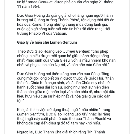
tín lý
Lumen Gentium
, được phê chuẩn vào ngày 21 tháng
11 năm 1964.
Đức Giáo Hoàng đã giảng giải cho hàng ngàn người hành
hương tại Quảng trường Thánh Phêrô, tận dụng thời tiết ôn
hòa của Rome. Trong những tháng mùa đông lạnh giá,
cuộc gặp gỡ hàng tuần với các tín hữu đã diễn ra tại Hội
trường Phaolô VI của Vatican.
Giáo lý về hiến chế Lumen Gentium
Theo Đức Giáo Hoàng Leo,
Lumen Gentium
“cho phép
chúng ta hiểu được mối quan hệ giữa hành động thống
nhất Phục sinh của Chúa Giêsu, vốn là mầu nhiệm khổ nạn,
chết và phục sinh của Người, và bản sắc của Giáo hội.”
Đức Giáo Hoàng nói thêm rằng bản văn của Công đồng
cũng mời gọi lòng biết ơn vì được thuộc về Giáo Hội, “thân
thể của Chúa Kitô phục sinh, và là dân Chúa duy nhất lữ
hành suốt chiều dài lịch sử, sống như một sự hiện diện
thánh hóa giữa một nhân loại vẫn còn chia rẽ, như một dấu
hiệu hữu hiệu của sự hiệp nhất và hòa giải giữa các dân
tộc.”
Khi giải thích việc sử dụng thuật ngữ “mầu nhiệm” trong
Lumen Gentium
, Đức Giáo Hoàng Leo XIV nhắc lại rằng
thuật ngữ này xuất phát từ các thư của Thánh Phaolô và
không đề cập đến điều gì đó tối tăm hay khó hiểu.
Ngược lại, Đức Thánh Cha giải thích rằng “khi Thánh