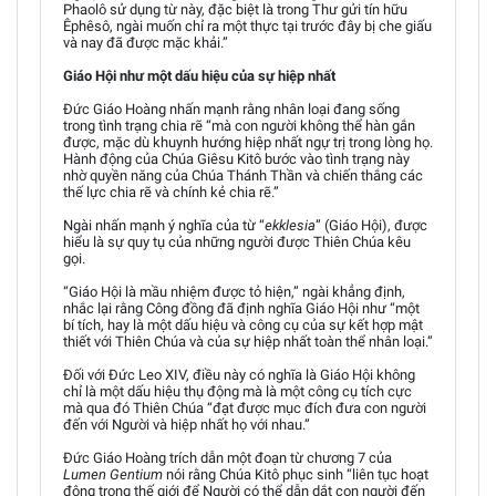
Phaolô sử dụng từ này, đặc biệt là trong Thư gửi tín hữu
Êphêsô, ngài muốn chỉ ra một thực tại trước đây bị che giấu
và nay đã được mặc khải.”
Giáo Hội như một dấu hiệu của sự hiệp nhất
Đức Giáo Hoàng nhấn mạnh rằng nhân loại đang sống
trong tình trạng chia rẽ “mà con người không thể hàn gắn
được, mặc dù khuynh hướng hiệp nhất ngự trị trong lòng họ.
Hành động của Chúa Giêsu Kitô bước vào tình trạng này
nhờ quyền năng của Chúa Thánh Thần và chiến thắng các
thế lực chia rẽ và chính kẻ chia rẽ.”
Ngài nhấn mạnh ý nghĩa của từ “
ekklesia
” (Giáo Hội), được
hiểu là sự quy tụ của những người được Thiên Chúa kêu
gọi.
“Giáo Hội là mầu nhiệm được tỏ hiện,” ngài khẳng định,
nhắc lại rằng Công đồng đã định nghĩa Giáo Hội như “một
bí tích, hay là một dấu hiệu và công cụ của sự kết hợp mật
thiết với Thiên Chúa và của sự hiệp nhất toàn thể nhân loại.”
Đối với Đức Leo XIV, điều này có nghĩa là Giáo Hội không
chỉ là một dấu hiệu thụ động mà là một công cụ tích cực
mà qua đó Thiên Chúa “đạt được mục đích đưa con người
đến với Người và hiệp nhất họ với nhau.”
Đức Giáo Hoàng trích dẫn một đoạn từ chương 7 của
Lumen Gentium
nói rằng Chúa Kitô phục sinh “liên tục hoạt
động trong thế giới để Người có thể dẫn dắt con người đến