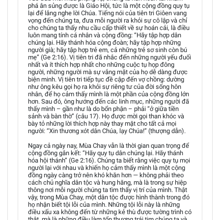
phá ân sủng được là Giáo Hội, tức là một cộng đồng quy tụ
lại để lắng nghe lời Chúa. Tiếng nói của tiên tri Giôen vang
vọng đến chúng ta, đưa mỗi người ra khỏi sự cô lập và chỉ
cho chúng ta thấy nhu cầu cấp thiết về sự hoán cải, là điều
luôn mang tính cá nhân và cộng đồng: “Hãy tập hợp dân
chúng lại. Hãy thánh hóa cộng đoàn; hãy tập hợp những
người già; hãy tập hợp trẻ em, cả những trẻ sơ sinh còn bú
mẹ” (Ge 2:16). Vị tiên tri đã nhắc đến những người yếu đuối
nhất và ít thích hợp nhất cho những cuộc tụ họp đông
người, những người mà sự vắng mặt của họ dễ dàng được
biện minh. Vị tiên tri tiếp tục đề cập đến vợ chồng: dường
như ông kêu gọi họ ra khỏi sự riêng tư của đời sống hôn
nhân, để họ cảm thấy mình là một phần của cộng đồng lớn
hơn. Sau đó, ông hướng đến các linh mục, những người đã
thấy mình – gần như là do bổn phận – phải “ở giữa tiền
sảnh và bàn thờ” (câu 17). Họ được mời gọi than khóc và
bày tỏ những lời thích hợp này thay mặt cho tất cả mọi
người: “Xin thương xót dân Chúa, lạy Chúa!” (thượng dẫn).
Ngay cả ngày nay, Mùa Chay vẫn là thời gian quan trọng để
cộng đồng gắn kết: “Hãy quy tụ dân chúng lại. Hãy thánh
hóa hội thánh” (Ge 2:16). Chúng ta biết rằng việc quy tụ mọi
người lại với nhau và khiến họ cảm thấy mình là một cộng
đồng ngày càng trở nên khó khăn hơn — không phải theo
cách chủ nghĩa dân tộc và hung hăng, mà là trong sự hiệp
thông nơi mỗi người chúng ta tìm thấy vị trí của mình. Thật
vậy, trong Mùa Chay, một dân tộc được hình thành trong đó
họ nhận biết tội lỗi của mình. Những tội lỗi này là những
điều xấu xa không đến từ những kẻ thù được tường trình có
thật, mà là những điều làm tổn thương trái tim chúng ta và