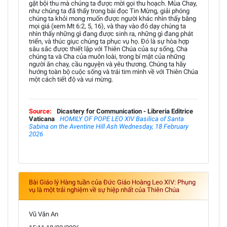
gặt bội thu mà chúng ta được mời gọi thu hoạch. Mùa Chay,
như chúng ta đã thấy trong bài đọc Tin Mừng, giải phóng
chúng ta khỏi mong muốn được người khác nhìn thấy bằng
mọi giá (xem Mt 6:2, 5, 16), và thay vào đó dạy chúng ta
nhìn thấy những gì đang được sinh ra, những gì đang phát
triển, và thúc giục chúng ta phục vụ họ. Đó là sự hòa hợp
sâu sắc được thiết lập với Thiên Chúa của sự sống, Cha
chúng ta và Cha của muôn loài, trong bí mật của những
người ăn chay, cầu nguyện và yêu thương. Chúng ta hãy
hướng toàn bộ cuộc sống và trái tim mình về với Thiên Chúa
một cách tiết độ và vui mừng.
Source:
Dicastery for Communication - Libreria Editrice
Vaticana
HOMILY OF POPE LEO XIV Basilica of Santa
Sabina on the Aventine Hill Ash Wednesday, 18 February
2026
Bài Giáo lý Hàng tuần của Đức Giáo Hoàng Leo XIV: Phụng
vụ là một trải nghiệm về sự hiệp nhất của Thiên Chúa
Vũ Văn An