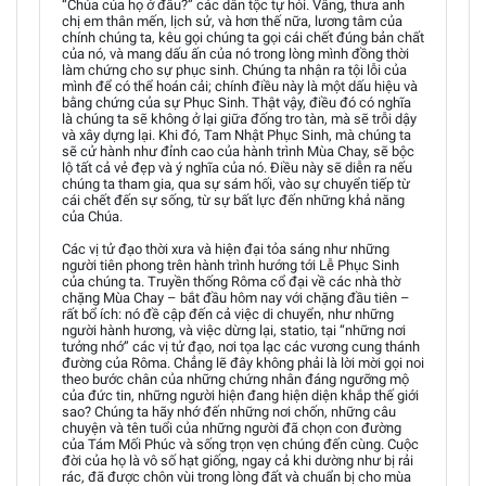
“Chúa của họ ở đâu?” các dân tộc tự hỏi. Vâng, thưa anh
chị em thân mến, lịch sử, và hơn thế nữa, lương tâm của
chính chúng ta, kêu gọi chúng ta gọi cái chết đúng bản chất
của nó, và mang dấu ấn của nó trong lòng mình đồng thời
làm chứng cho sự phục sinh. Chúng ta nhận ra tội lỗi của
mình để có thể hoán cải; chính điều này là một dấu hiệu và
bằng chứng của sự Phục Sinh. Thật vậy, điều đó có nghĩa
là chúng ta sẽ không ở lại giữa đống tro tàn, mà sẽ trỗi dậy
và xây dựng lại. Khi đó, Tam Nhật Phục Sinh, mà chúng ta
sẽ cử hành như đỉnh cao của hành trình Mùa Chay, sẽ bộc
lộ tất cả vẻ đẹp và ý nghĩa của nó. Điều này sẽ diễn ra nếu
chúng ta tham gia, qua sự sám hối, vào sự chuyển tiếp từ
cái chết đến sự sống, từ sự bất lực đến những khả năng
của Chúa.
Các vị tử đạo thời xưa và hiện đại tỏa sáng như những
người tiên phong trên hành trình hướng tới Lễ Phục Sinh
của chúng ta. Truyền thống Rôma cổ đại về các nhà thờ
chặng Mùa Chay – bắt đầu hôm nay với chặng đầu tiên –
rất bổ ích: nó đề cập đến cả việc di chuyển, như những
người hành hương, và việc dừng lại, statio, tại “những nơi
tưởng nhớ” các vị tử đạo, nơi tọa lạc các vương cung thánh
đường của Rôma. Chẳng lẽ đây không phải là lời mời gọi noi
theo bước chân của những chứng nhân đáng ngưỡng mộ
của đức tin, những người hiện đang hiện diện khắp thế giới
sao? Chúng ta hãy nhớ đến những nơi chốn, những câu
chuyện và tên tuổi của những người đã chọn con đường
của Tám Mối Phúc và sống trọn vẹn chúng đến cùng. Cuộc
đời của họ là vô số hạt giống, ngay cả khi dường như bị rải
rác, đã được chôn vùi trong lòng đất và chuẩn bị cho mùa