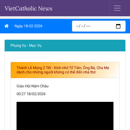
VietCatholic News
Ngày 18-02-2026
Phụng Vụ - Mục Vụ
Thánh Lễ Mùng 2 Tết - Kính nhớ Tổ Tiên, Ông Bà, Cha Mẹ
dành cho những người không có thể đến nhà thờ
Giáo Hội Năm Châu
00:27 18/02/2026