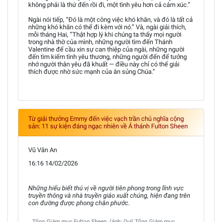
không phải là thứ đến rồi đi, một tình yêu hơn cả cảm xúc.”
Ngài nói tiếp, “Đó là một công việc khó khăn, và đó là tất cả
những khó khăn có thể đi kèm với nó.” Và, ngài giải thích,
mỗi tháng Hai, “Thật hợp lý khi chúng ta thấy mọi người
trong nhà thờ của mình, những người tìm đến Thánh
Valentine để cầu xin sự can thiệp của ngài, những người
đến tìm kiếm tình yêu thương, những người đến để tưởng
nhớ người thân yêu đã khuất — điều này chỉ có thể giải
thích được nhờ sức mạnh của ân sủng Chúa.”
Từ giải thưởng Emmy đến việc vạch trần chủ nghĩa cộng
sản: 11 sự kiện đáng ngạc nhiên về Á thánh Fulton Sheen
Vũ Văn An
16:16 14/02/2026
Những hiểu biết thú vị về người tiên phong trong lĩnh vực
truyền thông và nhà truyền giáo xuất chúng, hiện đang trên
con đường được phong chân phước.
Tổng Giám mục Fulton Sheen. (ảnh: Quỹ Tổng Giám mục