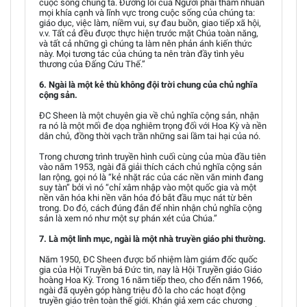
cuộc sống chúng ta. Đường lối của Người phải thấm nhuần
mọi khía cạnh và lĩnh vực trong cuộc sống của chúng ta:
giáo dục, việc làm, niềm vui, sự đau buồn, giao tiếp xã hội,
v.v. Tất cả đều được thực hiện trước mặt Chúa toàn năng,
và tất cả những gì chúng ta làm nên phản ánh kiến thức
này. Mọi tương tác của chúng ta nên tràn đầy tình yêu
thương của Đấng Cứu Thế.”
6. Ngài là một kẻ thù không đội trời chung của chủ nghĩa
cộng sản.
ĐC Sheen là một chuyên gia về chủ nghĩa cộng sản, nhận
ra nó là một mối đe dọa nghiêm trọng đối với Hoa Kỳ và nền
dân chủ, đồng thời vạch trần những sai lầm tai hại của nó.
Trong chương trình truyền hình cuối cùng của mùa đầu tiên
vào năm 1953, ngài đã giải thích cách chủ nghĩa cộng sản
lan rộng, gọi nó là “kẻ nhặt rác của các nền văn minh đang
suy tàn” bởi vì nó “chỉ xâm nhập vào một quốc gia và một
nền văn hóa khi nền văn hóa đó bắt đầu mục nát từ bên
trong. Do đó, cách đúng đắn để nhìn nhận chủ nghĩa cộng
sản là xem nó như một sự phán xét của Chúa.”
7. Là một linh mục, ngài là một nhà truyền giáo phi thường.
Năm 1950, ĐC Sheen được bổ nhiệm làm giám đốc quốc
gia của Hội Truyền bá Đức tin, nay là Hội Truyền giáo Giáo
hoàng Hoa Kỳ. Trong 16 năm tiếp theo, cho đến năm 1966,
ngài đã quyên góp hàng triệu đô la cho các hoạt động
truyền giáo trên toàn thế giới. Khán giả xem các chương