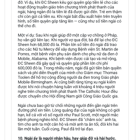
đỡ. Ví dụ, khi ĐC Sheen kêu gọi quyên góp tiền lẻ cho các
hoạt động truyền giáo trên chương trình phát thanh của
ngài, hàng ngàn đô la tiền lẻ đã được gửi đến. Trẻ em thậm
chí còn gửi cả tiền xu. Khi ngài bắt đầu xuất hiện trên truyền
hình, số tiền quyên góp tăng lên — cũng như số tiền ngài có
thể cho đi.
Một ví dụ: Sau khi ngài giúp đỡ một cặp vợ chồng ở Pháp,
họ vẫn giữ liên lạc. Khi người vợ qua đời, bà để lại cho ĐC
Sheen hơn 68,000 đô la. Phần lớn số tiền đó ngài đã trao
cho các Nữ tu Mercy để xây dựng Bệnh viện St. Martin de
Porres, một bệnh viện phụ sản dành cho phụ nữ da đen ở
Mobile, Alabama. Khi bệnh viện được cải tạo và mở rộng,
ĐC Sheen đã gây quỹ và quyên góp phần lớn chi phí
600,000 đô la. Trong nhiều năm, ngài đã gửi tiền bản quyền
sách và phí diễn thuyết của mình cho Giám mục Thomas
Toolen để hỗ trợ cộng đồng người da đen trong Giáo phận
Mobile-Birmingham. Ai cũng biết rằng từng xu ngài kiếm
được khi nói chuyện hàng tuần với khoảng 4 triệu người
nghe trên chương trình phát thanh The Catholic Hour đều
được chuyển cho Hội đồng Nam giới Công Giáo Quốc gia.
Ngài chưa bao giờ từ chối những người đến gần ngài trên
đường phố xin tiền. Lòng quảng đại của ngài không có giới
hạn, kể cả với vô số người như Paul Scott, một người mắc
bệnh phong nghèo khổ. ĐC Sheen đã "chăm sóc" anh ta,
tìm cho anh ta một căn hộ và mời anh ta ăn tối, đôi khi hai
lần một tuần. Cuối cùng, Paul đã trở lại đạo.
10. Ngài ấy là người nhân hậu, hay giúp đỡ và hài hước.