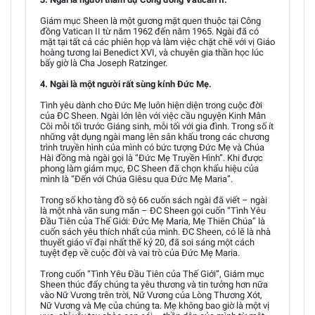
Giám mục Sheen là một gương mặt quen thuộc tại Công
đồng Vatican II từ năm 1962 đến năm 1965. Ngài đã có
mặt tại tất cả các phiên họp và làm việc chặt chẽ với vị Giáo
hoàng tương lai Benedict XVI, và chuyên gia thần học lúc
bấy giờ là Cha Joseph Ratzinger.
4. Ngài là một người rất sùng kính Đức Mẹ.
Tình yêu dành cho Đức Mẹ luôn hiện diện trong cuộc đời
của ĐC Sheen. Ngài lớn lên với việc cầu nguyện Kinh Mân
Côi mỗi tối trước Giáng sinh, mỗi tối với gia đình. Trong số ít
những vật dụng ngài mang lên sân khấu trong các chương
trình truyền hình của mình có bức tượng Đức Mẹ và Chúa
Hài đồng mà ngài gọi là “Đức Mẹ Truyền Hình”. Khi được
phong làm giám mục, ĐC Sheen đã chọn khẩu hiệu của
mình là “Đến với Chúa Giêsu qua Đức Mẹ Maria”.
Trong số kho tàng đồ sộ 66 cuốn sách ngài đã viết – ngài
là một nhà văn sung mãn – ĐC Sheen gọi cuốn “Tình Yêu
Đầu Tiên của Thế Giới: Đức Mẹ Maria, Mẹ Thiên Chúa” là
cuốn sách yêu thích nhất của mình. ĐC Sheen, có lẽ là nhà
thuyết giáo vĩ đại nhất thế kỷ 20, đã soi sáng một cách
tuyệt đẹp về cuộc đời và vai trò của Đức Mẹ Maria.
Trong cuốn “Tình Yêu Đầu Tiên của Thế Giới”, Giám mục
Sheen thúc đẩy chúng ta yêu thương và tin tưởng hơn nữa
vào Nữ Vương trên trời, Nữ Vương của Lòng Thương Xót,
Nữ Vương và Mẹ của chúng ta. Mẹ không bao giờ là một vị