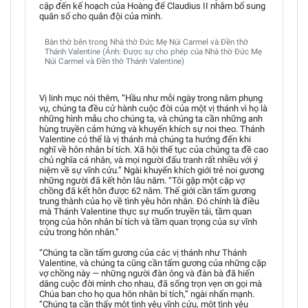
cập đến kế hoạch của Hoàng đế Claudius II nhằm bổ sung
quân số cho quân đội của mình.
Bàn thờ bên trong Nhà thờ Đức Mẹ Núi Carmel và Đền thờ
Thánh Valentine (Ảnh: Được sự cho phép của Nhà thờ Đức Mẹ
Núi Carmel và Đền thờ Thánh Valentine)
Vị linh mục nói thêm, “Hầu như mỗi ngày trong năm phụng
vụ, chúng ta đều cử hành cuộc đời của một vị thánh vì họ là
những hình mẫu cho chúng ta, và chúng ta cần những anh
hùng truyền cảm hứng và khuyến khích sự noi theo. Thánh
Valentine có thể là vị thánh mà chúng ta hướng đến khi
nghĩ về hôn nhân bí tích. Xã hội thế tục của chúng ta đề cao
chủ nghĩa cá nhân, và mọi người đấu tranh rất nhiều với ý
niệm về sự vĩnh cửu.” Ngài khuyến khích giới trẻ noi gương
những người đã kết hôn lâu năm. “Tôi gặp một cặp vợ
chồng đã kết hôn được 62 năm. Thế giới cần tấm gương
trung thành của họ về tình yêu hôn nhân. Đó chính là điều
mà Thánh Valentine thực sự muốn truyền tải, tầm quan
trọng của hôn nhân bí tích và tầm quan trọng của sự vĩnh
cửu trong hôn nhân.”
“Chúng ta cần tấm gương của các vị thánh như Thánh
Valentine, và chúng ta cũng cần tấm gương của những cặp
vợ chồng này — những người đàn ông và đàn bà đã hiến
dâng cuộc đời mình cho nhau, đã sống trọn vẹn ơn gọi mà
Chúa ban cho họ qua hôn nhân bí tích,” ngài nhấn mạnh.
“Chúng ta cần thấy một tình yêu vĩnh cửu, một tình yêu