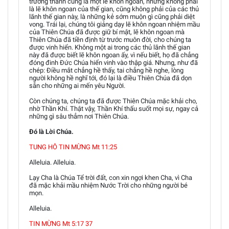
trưởng thành cũng là một lẽ khôn ngoan, nhưng không phải
là lẽ khôn ngoan của thế gian, cũng không phải của các thủ
lãnh thế gian này, là những kẻ sớm muộn gì cũng phải diệt
vong. Trái lại, chúng tôi giảng dạy lẽ khôn ngoan nhiệm mầu
của Thiên Chúa đã được giữ bí mật, lẽ khôn ngoan mà
Thiên Chúa đã tiền định từ trước muôn đời, cho chúng ta
được vinh hiển. Không một ai trong các thủ lãnh thế gian
này đã được biết lẽ khôn ngoan ấy, vì nếu biết, họ đã chẳng
đóng đinh Đức Chúa hiển vinh vào thập giá. Nhưng, như đã
chép: Điều mắt chẳng hề thấy, tai chẳng hề nghe, lòng
người không hề nghĩ tới, đó lại là điều Thiên Chúa đã dọn
sẵn cho những ai mến yêu Người.
Còn chúng ta, chúng ta đã được Thiên Chúa mặc khải cho,
nhờ Thần Khí. Thật vậy, Thần Khí thấu suốt mọi sự, ngay cả
những gì sâu thẳm nơi Thiên Chúa.
Đó là Lời Chúa.
TUNG HÔ TIN MỪNG Mt 11:25
Alleluia. Alleluia.
Lạy Cha là Chúa Tể trời đất, con xin ngợi khen Cha, vì Cha
đã mặc khải mầu nhiệm Nước Trời cho những người bé
mọn.
Alleluia.
TIN MỪNG Mt 5:17 37