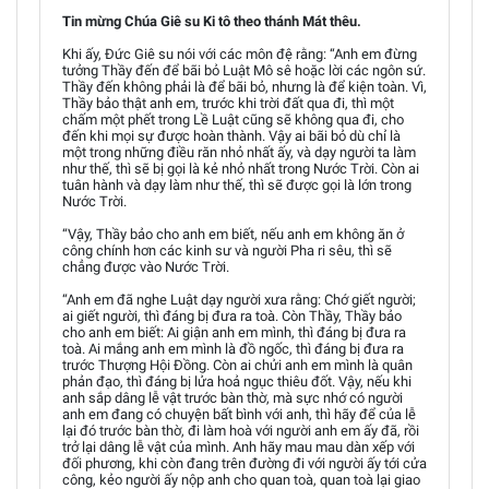
Tin mừng Chúa Giê su Ki tô theo thánh Mát thêu.
Khi ấy, Đức Giê su nói với các môn đệ rằng: “Anh em đừng
tưởng Thầy đến để bãi bỏ Luật Mô sê hoặc lời các ngôn sứ.
Thầy đến không phải là để bãi bỏ, nhưng là để kiện toàn. Vì,
Thầy bảo thật anh em, trước khi trời đất qua đi, thì một
chấm một phết trong Lề Luật cũng sẽ không qua đi, cho
đến khi mọi sự được hoàn thành. Vậy ai bãi bỏ dù chỉ là
một trong những điều răn nhỏ nhất ấy, và dạy người ta làm
như thế, thì sẽ bị gọi là kẻ nhỏ nhất trong Nước Trời. Còn ai
tuân hành và dạy làm như thế, thì sẽ được gọi là lớn trong
Nước Trời.
“Vậy, Thầy bảo cho anh em biết, nếu anh em không ăn ở
công chính hơn các kinh sư và người Pha ri sêu, thì sẽ
chẳng được vào Nước Trời.
“Anh em đã nghe Luật dạy người xưa rằng: Chớ giết người;
ai giết người, thì đáng bị đưa ra toà. Còn Thầy, Thầy bảo
cho anh em biết: Ai giận anh em mình, thì đáng bị đưa ra
toà. Ai mắng anh em mình là đồ ngốc, thì đáng bị đưa ra
trước Thượng Hội Đồng. Còn ai chửi anh em mình là quân
phản đạo, thì đáng bị lửa hoả ngục thiêu đốt. Vậy, nếu khi
anh sắp dâng lễ vật trước bàn thờ, mà sực nhớ có người
anh em đang có chuyện bất bình với anh, thì hãy để của lễ
lại đó trước bàn thờ, đi làm hoà với người anh em ấy đã, rồi
trở lại dâng lễ vật của mình. Anh hãy mau mau dàn xếp với
đối phương, khi còn đang trên đường đi với người ấy tới cửa
công, kẻo người ấy nộp anh cho quan toà, quan toà lại giao