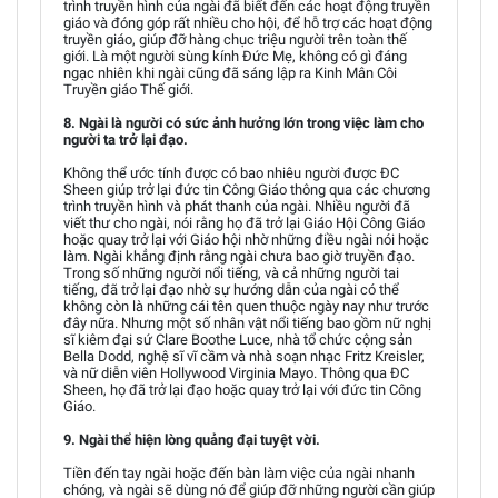
trình truyền hình của ngài đã biết đến các hoạt động truyền
giáo và đóng góp rất nhiều cho hội, để hỗ trợ các hoạt động
truyền giáo, giúp đỡ hàng chục triệu người trên toàn thế
giới. Là một người sùng kính Đức Mẹ, không có gì đáng
ngạc nhiên khi ngài cũng đã sáng lập ra Kinh Mân Côi
Truyền giáo Thế giới.
8. Ngài là người có sức ảnh hưởng lớn trong việc làm cho
người ta trở lại đạo.
Không thể ước tính được có bao nhiêu người được ĐC
Sheen giúp trở lại đức tin Công Giáo thông qua các chương
trình truyền hình và phát thanh của ngài. Nhiều người đã
viết thư cho ngài, nói rằng họ đã trở lại Giáo Hội Công Giáo
hoặc quay trở lại với Giáo hội nhờ những điều ngài nói hoặc
làm. Ngài khẳng định rằng ngài chưa bao giờ truyền đạo.
Trong số những người nổi tiếng, và cả những người tai
tiếng, đã trở lại đạo nhờ sự hướng dẫn của ngài có thể
không còn là những cái tên quen thuộc ngày nay như trước
đây nữa. Nhưng một số nhân vật nổi tiếng bao gồm nữ nghị
sĩ kiêm đại sứ Clare Boothe Luce, nhà tổ chức cộng sản
Bella Dodd, nghệ sĩ vĩ cầm và nhà soạn nhạc Fritz Kreisler,
và nữ diễn viên Hollywood Virginia Mayo. Thông qua ĐC
Sheen, họ đã trở lại đạo hoặc quay trở lại với đức tin Công
Giáo.
9. Ngài thể hiện lòng quảng đại tuyệt vời.
Tiền đến tay ngài hoặc đến bàn làm việc của ngài nhanh
chóng, và ngài sẽ dùng nó để giúp đỡ những người cần giúp