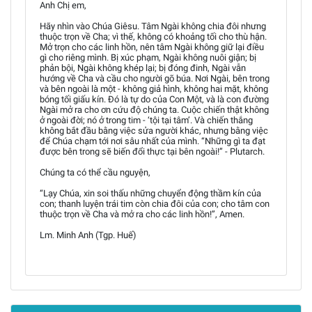
Anh Chị em,
Hãy nhìn vào Chúa Giêsu. Tâm Ngài không chia đôi nhưng
thuộc trọn về Cha; vì thế, không có khoảng tối cho thù hận.
Mở trọn cho các linh hồn, nên tâm Ngài không giữ lại điều
gì cho riêng mình. Bị xúc phạm, Ngài không nuôi giận; bị
phản bội, Ngài không khép lại; bị đóng đinh, Ngài vẫn
hướng về Cha và cầu cho người gõ búa. Nơi Ngài, bên trong
và bên ngoài là một - không giả hình, không hai mặt, không
bóng tối giấu kín. Đó là tự do của Con Một, và là con đường
Ngài mở ra cho ơn cứu độ chúng ta. Cuộc chiến thật không
ở ngoài đời; nó ở trong tim - ‘tội tại tâm’. Và chiến thắng
không bắt đầu bằng việc sửa người khác, nhưng bằng việc
để Chúa chạm tới nơi sâu nhất của mình. “Những gì ta đạt
được bên trong sẽ biến đổi thực tại bên ngoài!” - Plutarch.
Chúng ta có thể cầu nguyện,
“Lạy Chúa, xin soi thấu những chuyển động thầm kín của
con; thanh luyện trái tim còn chia đôi của con; cho tâm con
thuộc trọn về Cha và mở ra cho các linh hồn!”, Amen.
Lm. Minh Anh (Tgp. Huế)