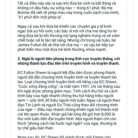
Tất cả điều này xảy ra sau khi đứa bé sinh ra bất động và
không có dấu hiệu sự sống nào — trong 61 phút. Bà mẹ
Bonnie đã viết về phép màu này trong cuốn sách của mình,
"
61 phút đến một phép lạ
".
Ngay cả sau khi đứa bé khiến các chuyên gia y tế kinh
ngạc bởi sự hồi sinh, các bác sĩ nói với cha mẹ rằng họ tin
rằng đứa bé bị tổn thương nội tạng nghiêm trọng và sẽ sớm
chết hoặc sẽ bị tàn tật nặng. Nhưng chỉ trong vài tuần, bé
James Fulton đã về nhà với cha mẹ — và cậu bé tiếp tục
phát triển như một đứa trẻ bình thường, khỏe mạnh.
2. Ngài là người tiên phong trong lĩnh vực truyền thông, với
những thành tựu đầu tiên trên truyền hình và truyền thanh.
ĐC Fulton Sheen là người Mỹ đầu tiên được phong thánh,
người đã dẫn chương trình truyền hình và truyền thanh lớn
lao. Loạt chương trình truyền hình nổi tiếng của ĐC Sheen,
"
Cuộc sống đáng sống
", ra mắt năm 1951, chỉ vài tháng sau
khi ngài được phong giám mục. Tính cách thu hút và cách
trình bày của ngài nhanh chóng thu hút hàng triệu người
xem — ước tính 30 triệu người mỗi tuần; Ngay cả người theo
đạo Tin Lành và người Do Thái cũng theo dõi chương trình
của ngài — điều này nhanh chóng khiến ngài trở thành một
cái tên quen thuộc. Khán giả hài lòng đã gửi hơn 8,000 lá
thư mỗi tuần đến đài truyền hình. Mọi người thậm chí còn
thích "phong cách hài hước ngớ ngẩn" của ngài, thường là
tự chế giễu bản thân.
Ngay sau đó, ĐC Sheen đã giành được giải Emmy cho