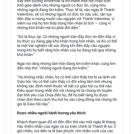
đây trên đường Whitefriar là trở thành một nơi chào đón
Kitô giáo dành cho những người có đức tin, cũng như
những người đang tìm kiếm. Thực tế là, vào ngày lễ Thánh
Valentine, sẽ có những người có đức tin sâu sắc, tận tụy
đến đây vì mong muốn cầu nguyện với Thánh Valentine, vì
niềm vui mà họ tìm thấy trong hôn nhân bí tích — cũng vì
những khó khăn mà họ phải đối diện.”
“Đó là thực tại: Có những người tràn đầy đức tin đến đây vì
họ thực sự đang gặp khó khăn trong hôn nhân, và đó có thể
là một trải nghiệm rất xúc động khi đến đây cầu nguyện
trong khi họ biết rằng hôn nhân của họ đang trải qua những
khó khăn.”
Ngài nói rằng những tâm hồn đang tìm kiếm khác cũng tìm
đến nhà thờ: “những người đang tìm kiếm.”
“Họ không chắc chắn; họ có thể cảm thấy hơi bị xa lánh với
Giáo hội. Họ có thể cảm thấy có đời sống tâm linh nhưng
không xác định mình thuộc về bất cứ giáo hội cụ thể nào.
Điều quan trọng nhất đối với chúng tôi là chúng tôi truyền
đạt tình yêu của Chúa đến họ, để họ biết rằng họ được
chào đón theo cách thu hút họ vào cộng đồng mà chúng tôi
gọi là Giáo hội này.”
Được nhiều người hành hương yêu thích
Khách tham quan đổ xô đến đền thờ vào mỗi ngày lễ tháng
Hai. Điểm nhấn của ngày và sự kiện chính là Thánh lễ lúc 3
giờ chiều, nơi diễn ra lễ ban phước cho nhẫn cưới của các