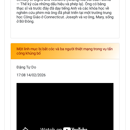
— Thế kỷ của những dấu hiệu và phép lạ). Ông có bằng
thạc sĩ và trước đây đã dạy tiếng Anh và các khóa học về
nghiên cứu phim mà ông đã phát triển tại một trường trung
học Công Giáo ở Connecticut. Joseph và vợ ông, Mary, sống
ở Bờ Đông.
Một linh mục bị bắt cóc và ba người thiệt mạng trong vụ tấn
công khủng bố
Đặng Tự Do
17:08 14/02/2026