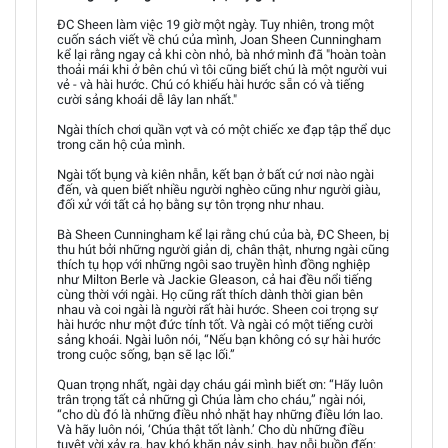
ĐC Sheen làm việc 19 giờ một ngày. Tuy nhiên, trong một
cuốn sách viết về chú của mình, Joan Sheen Cunningham
kể lại rằng ngay cả khi còn nhỏ, bà nhớ mình đã "hoàn toàn
thoải mái khi ở bên chú vì tôi cũng biết chú là một người vui
vẻ - và hài hước. Chú có khiếu hài hước sẵn có và tiếng
cười sảng khoái dễ lây lan nhất."
Ngài thích chơi quần vợt và có một chiếc xe đạp tập thể dục
trong căn hộ của mình.
Ngài tốt bụng và kiên nhẫn, kết bạn ở bất cứ nơi nào ngài
đến, và quen biết nhiều người nghèo cũng như người giàu,
đối xử với tất cả họ bằng sự tôn trọng như nhau.
Bà Sheen Cunningham kể lại rằng chú của bà, ĐC Sheen, bị
thu hút bởi những người giản dị, chân thật, nhưng ngài cũng
thích tụ họp với những ngôi sao truyền hình đồng nghiệp
như Milton Berle và Jackie Gleason, cả hai đều nổi tiếng
cùng thời với ngài. Họ cũng rất thích dành thời gian bên
nhau và coi ngài là người rất hài hước. Sheen coi trọng sự
hài hước như một đức tính tốt. Và ngài có một tiếng cười
sảng khoái. Ngài luôn nói, “Nếu bạn không có sự hài hước
trong cuộc sống, bạn sẽ lạc lối.”
Quan trọng nhất, ngài dạy cháu gái mình biết ơn: “Hãy luôn
trân trọng tất cả những gì Chúa làm cho cháu,” ngài nói,
“cho dù đó là những điều nhỏ nhặt hay những điều lớn lao.
Và hãy luôn nói, ‘Chúa thật tốt lành.’ Cho dù những điều
tuyệt vời xảy ra, hay khó khăn nảy sinh, hay nỗi buồn đến: