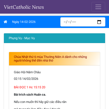
VietCatholic News
Ngày 14-02-2026
Phụng Vụ - Mục Vụ
Chúa Nhật thứ 6 mùa Thường Niên A dành cho những
người không thể đến nhà thờ
Giáo Hội Năm Châu
02:15 14/02/2026
BÀI ĐỌC 1 Hc 15:15 20
Bài trích sách Huấn ca.
Nếu con muốn thì hãy giữ các điều răn