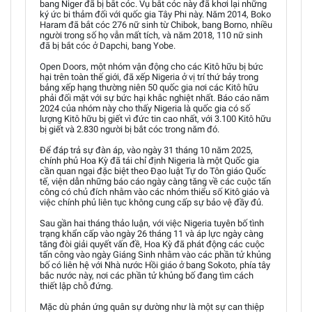
bang Niger đã bị bắt cóc. Vụ bắt cóc này đã khơi lại những
ký ức bi thảm đối với quốc gia Tây Phi này. Năm 2014, Boko
Haram đã bắt cóc 276 nữ sinh từ Chibok, bang Borno, nhiều
người trong số họ vẫn mất tích, và năm 2018, 110 nữ sinh
đã bị bắt cóc ở Dapchi, bang Yobe.
Open Doors, một nhóm vận động cho các Kitô hữu bị bức
hại trên toàn thế giới, đã xếp Nigeria ở vị trí thứ bảy trong
bảng xếp hạng thường niên 50 quốc gia nơi các Kitô hữu
phải đối mặt với sự bức hại khắc nghiệt nhất. Báo cáo năm
2024 của nhóm này cho thấy Nigeria là quốc gia có số
lượng Kitô hữu bị giết vì đức tin cao nhất, với 3.100 Kitô hữu
bị giết và 2.830 người bị bắt cóc trong năm đó.
Để đáp trả sự đàn áp, vào ngày 31 tháng 10 năm 2025,
chính phủ Hoa Kỳ đã tái chỉ định Nigeria là một Quốc gia
cần quan ngại đặc biệt theo Đạo luật Tự do Tôn giáo Quốc
tế, viện dẫn những báo cáo ngày càng tăng về các cuộc tấn
công có chủ đích nhằm vào các nhóm thiểu số Kitô giáo và
việc chính phủ liên tục không cung cấp sự bảo vệ đầy đủ.
Sau gần hai tháng thảo luận, với việc Nigeria tuyên bố tình
trạng khẩn cấp vào ngày 26 tháng 11 và áp lực ngày càng
tăng đòi giải quyết vấn đề, Hoa Kỳ đã phát động các cuộc
tấn công vào ngày Giáng Sinh nhằm vào các phần tử khủng
bố có liên hệ với Nhà nước Hồi giáo ở bang Sokoto, phía tây
bắc nước này, nơi các phần tử khủng bố đang tìm cách
thiết lập chỗ đứng.
Mặc dù phản ứng quân sự dường như là một sự can thiệp