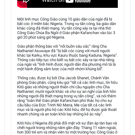
Một linh mục Công Giáo cùng 10 giáo dân của ngài đã bị
bắt cóc ở miền bắc Nigeria. Trong vụ tấn công, ba giáo dân
khác cũng đã thiệt mạng. Vụ tấn công xảy ra tại nhà thờ
Công Giáo Chúa Ba Ngôi ở Giáo phận Kafanchan vào lúc 3
giờ 20 phút sáng giờ Nigeria.
Giáo phận thông báo với “nỗi buồn sâu sắc” rằng Cha
Nathaniel Asuwaye đã “bị bắt cóc cùng với mười người
khác tại Karku, khu vực Kauru thuộc bang Kaduna, Nigeria”.
Thông cáo tiếp tục cho biết vụ bắt cóc xảy ra tại nhà riêng
của ngài và “tình hình được người dân địa phương mô tả là
một hành động xâm lược của một nhóm khủng bố”.
Thông cáo, được ký bởi Cha Jacob Shanet, Chánh Văn
phòng Giáo phận, cũng kêu gọi “tất cả các linh mục, tín hữu
Kitô giáo và những người thiện chí cầu nguyện cho Cha
Nathaniel, mười người khác và cho sự an nghỉ của linh hồn
những người đã thiệt mạng trong vụ tấn công”, và nói thêm
rằng “toàn thể Giáo phận Kafanchan phó thác họ cho sự
cầu bầu của Đức Trinh Nữ Maria, Mẹ của tất cả các linh
mục và là người phù hộ các Kitô hữu, để họ được giải thoát
nhanh chóng và an toàn khỏi tay những kẻ ác này”.
Kitô hữu ở Nigeria đã phải đối mặt với sự đàn áp tàn bạo và
chết người trong những năm gần đây. Tháng 11 năm ngoái,
hơn 300 trẻ em và nhân viên từ một trường học Công Giáo ở