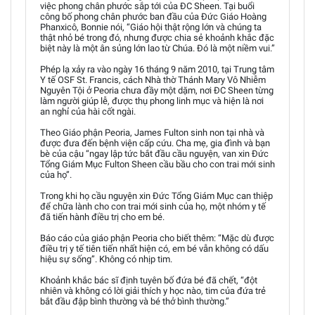
việc phong chân phước sắp tới của ĐC Sheen. Tại buổi
công bố phong chân phước ban đầu của Đức Giáo Hoàng
Phanxicô, Bonnie nói, “Giáo hội thật rộng lớn và chúng ta
thật nhỏ bé trong đó, nhưng được chia sẻ khoảnh khắc đặc
biệt này là một ân sủng lớn lao từ Chúa. Đó là một niềm vui.”
Phép lạ xảy ra vào ngày 16 tháng 9 năm 2010, tại Trung tâm
Y tế OSF St. Francis, cách Nhà thờ Thánh Mary Vô Nhiễm
Nguyên Tội ở Peoria chưa đầy một dặm, nơi ĐC Sheen từng
làm người giúp lễ, được thụ phong linh mục và hiện là nơi
an nghỉ của hài cốt ngài.
Theo Giáo phận Peoria, James Fulton sinh non tại nhà và
được đưa đến bệnh viện cấp cứu. Cha mẹ, gia đình và bạn
bè của cậu “ngay lập tức bắt đầu cầu nguyện, van xin Đức
Tổng Giám Mục Fulton Sheen cầu bầu cho con trai mới sinh
của họ”.
Trong khi họ cầu nguyện xin Đức Tổng Giám Mục can thiệp
để chữa lành cho con trai mới sinh của họ, một nhóm y tế
đã tiến hành điều trị cho em bé.
Báo cáo của giáo phận Peoria cho biết thêm: “Mặc dù được
điều trị y tế tiên tiến nhất hiện có, em bé vẫn không có dấu
hiệu sự sống”. Không có nhịp tim.
Khoảnh khắc bác sĩ định tuyên bố đứa bé đã chết, “đột
nhiên và không có lời giải thích y học nào, tim của đứa trẻ
bắt đầu đập bình thường và bé thở bình thường.”