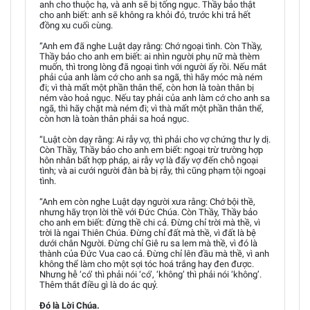
anh cho thuộc hạ, và anh sẽ bị tống ngục. Thầy bảo thật
cho anh biết: anh sẽ không ra khỏi đó, trước khi trả hết
đồng xu cuối cùng.
“Anh em đã nghe Luật dạy rằng: Chớ ngoại tình. Còn Thầy,
Thầy bảo cho anh em biết: ai nhìn người phụ nữ mà thèm
muốn, thì trong lòng đã ngoại tình với người ấy rồi. Nếu mắt
phải của anh làm cớ cho anh sa ngã, thì hãy móc mà ném
đi; vì thà mất một phần thân thể, còn hơn là toàn thân bị
ném vào hoả ngục. Nếu tay phải của anh làm cớ cho anh sa
ngã, thì hãy chặt mà ném đi; vì thà mất một phần thân thể,
còn hơn là toàn thân phải sa hoả ngục.
“Luật còn dạy rằng: Ai rẫy vợ, thì phải cho vợ chứng thư ly dị.
Còn Thầy, Thầy bảo cho anh em biết: ngoại trừ trường hợp
hôn nhân bất hợp pháp, ai rẫy vợ là đẩy vợ đến chỗ ngoại
tình; và ai cưới người đàn bà bị rẫy, thì cũng phạm tội ngoại
tình.
“Anh em còn nghe Luật dạy người xưa rằng: Chớ bội thề,
nhưng hãy trọn lời thề với Đức Chúa. Còn Thầy, Thầy bảo
cho anh em biết: đừng thề chi cả. Đừng chỉ trời mà thề, vì
trời là ngai Thiên Chúa. Đừng chỉ đất mà thề, vì đất là bệ
dưới chân Người. Đừng chỉ Giê ru sa lem mà thề, vì đó là
thành của Đức Vua cao cả. Đừng chỉ lên đầu mà thề, vì anh
không thể làm cho một sợi tóc hoá trắng hay đen được.
Nhưng hễ ‘có’ thì phải nói ‘có’, ‘không’ thì phải nói ‘không’.
Thêm thắt điều gì là do ác quỷ.
Đó là Lời Chúa.