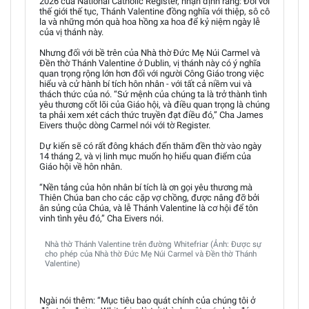
2026 của National Catholic Register, nhận định rằng: Đối với
thế giới thế tục, Thánh Valentine đồng nghĩa với thiệp, sô cô
la và những món quà hoa hồng xa hoa để kỷ niệm ngày lễ
của vị thánh này.
Nhưng đối với bề trên của Nhà thờ Đức Mẹ Núi Carmel và
Đền thờ Thánh Valentine ở Dublin, vị thánh này có ý nghĩa
quan trọng rộng lớn hơn đối với người Công Giáo trong việc
hiểu và cử hành bí tích hôn nhân - với tất cả niềm vui và
thách thức của nó. “Sứ mệnh của chúng ta là trở thành tình
yêu thương cốt lõi của Giáo hội, và điều quan trọng là chúng
ta phải xem xét cách thức truyền đạt điều đó,” Cha James
Eivers thuộc dòng Carmel nói với tờ Register.
Dự kiến sẽ có rất đông khách đến thăm đền thờ vào ngày
14 tháng 2, và vị linh mục muốn họ hiểu quan điểm của
Giáo hội về hôn nhân.
“Nền tảng của hôn nhân bí tích là ơn gọi yêu thương mà
Thiên Chúa ban cho các cặp vợ chồng, được nâng đỡ bởi
ân sủng của Chúa, và lễ Thánh Valentine là cơ hội để tôn
vinh tình yêu đó,” Cha Eivers nói.
Nhà thờ Thánh Valentine trên đường Whitefriar (Ảnh: Được sự
cho phép của Nhà thờ Đức Mẹ Núi Carmel và Đền thờ Thánh
Valentine)
Ngài nói thêm: “Mục tiêu bao quát chính của chúng tôi ở