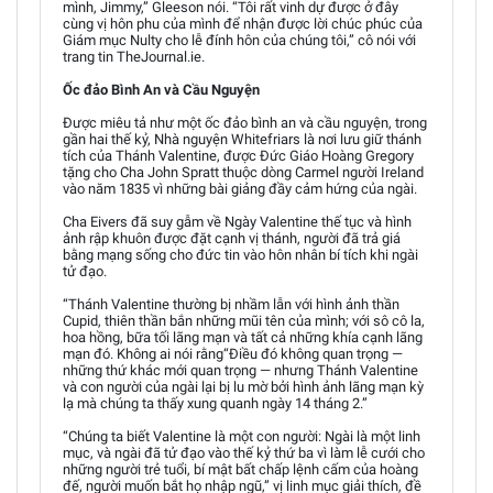
mình, Jimmy,” Gleeson nói. “Tôi rất vinh dự được ở đây
cùng vị hôn phu của mình để nhận được lời chúc phúc của
Giám mục Nulty cho lễ đính hôn của chúng tôi,” cô nói với
trang tin TheJournal.ie.
Ốc đảo Bình An và Cầu Nguyện
Được miêu tả như một ốc đảo bình an và cầu nguyện, trong
gần hai thế kỷ, Nhà nguyện Whitefriars là nơi lưu giữ thánh
tích của Thánh Valentine, được Đức Giáo Hoàng Gregory
tặng cho Cha John Spratt thuộc dòng Carmel người Ireland
vào năm 1835 vì những bài giảng đầy cảm hứng của ngài.
Cha Eivers đã suy gẫm về Ngày Valentine thế tục và hình
ảnh rập khuôn được đặt cạnh vị thánh, người đã trả giá
bằng mạng sống cho đức tin vào hôn nhân bí tích khi ngài
tử đạo.
“Thánh Valentine thường bị nhầm lẫn với hình ảnh thần
Cupid, thiên thần bắn những mũi tên của mình; với sô cô la,
hoa hồng, bữa tối lãng mạn và tất cả những khía cạnh lãng
mạn đó. Không ai nói rằng“Điều đó không quan trọng —
những thứ khác mới quan trọng — nhưng Thánh Valentine
và con người của ngài lại bị lu mờ bởi hình ảnh lãng mạn kỳ
lạ mà chúng ta thấy xung quanh ngày 14 tháng 2.”
“Chúng ta biết Valentine là một con người: Ngài là một linh
mục, và ngài đã tử đạo vào thế kỷ thứ ba vì làm lễ cưới cho
những người trẻ tuổi, bí mật bất chấp lệnh cấm của hoàng
đế, người muốn bắt họ nhập ngũ,” vị linh mục giải thích, đề