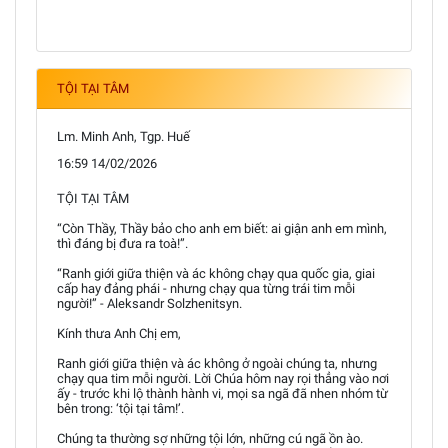
TỘI TẠI TÂM
Lm. Minh Anh, Tgp. Huế
16:59 14/02/2026
TỘI TẠI TÂM
“Còn Thầy, Thầy bảo cho anh em biết: ai giận anh em mình,
thì đáng bị đưa ra toà!”.
“Ranh giới giữa thiện và ác không chạy qua quốc gia, giai
cấp hay đảng phái - nhưng chạy qua từng trái tim mỗi
người!” - Aleksandr Solzhenitsyn.
Kính thưa Anh Chị em,
Ranh giới giữa thiện và ác không ở ngoài chúng ta, nhưng
chạy qua tim mỗi người. Lời Chúa hôm nay rọi thẳng vào nơi
ấy - trước khi lộ thành hành vi, mọi sa ngã đã nhen nhóm từ
bên trong: ‘tội tại tâm!’.
Chúng ta thường sợ những tội lớn, những cú ngã ồn ào.