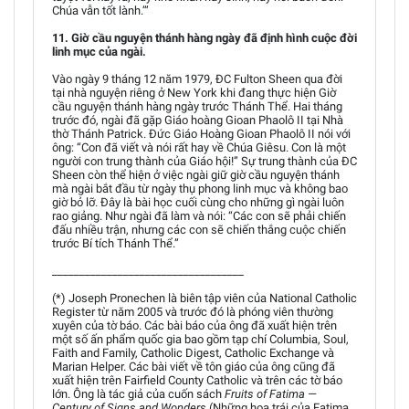
Chúa vẫn tốt lành.’”
11. Giờ cầu nguyện thánh hàng ngày đã định hình cuộc đời
linh mục của ngài.
Vào ngày 9 tháng 12 năm 1979, ĐC Fulton Sheen qua đời
tại nhà nguyện riêng ở New York khi đang thực hiện Giờ
cầu nguyện thánh hàng ngày trước Thánh Thể. Hai tháng
trước đó, ngài đã gặp Giáo hoàng Gioan Phaolô II tại Nhà
thờ Thánh Patrick. Đức Giáo Hoàng Gioan Phaolô II nói với
ông: “Con đã viết và nói rất hay về Chúa Giêsu. Con là một
người con trung thành của Giáo hội!” Sự trung thành của ĐC
Sheen còn thể hiện ở việc ngài giữ giờ cầu nguyện thánh
mà ngài bắt đầu từ ngày thụ phong linh mục và không bao
giờ bỏ lỡ. Đây là bài học cuối cùng cho những gì ngài luôn
rao giảng. Như ngài đã làm và nói: “Các con sẽ phải chiến
đấu nhiều trận, nhưng các con sẽ chiến thắng cuộc chiến
trước Bí tích Thánh Thể.”
___________________________________
(*) Joseph Pronechen là biên tập viên của National Catholic
Register từ năm 2005 và trước đó là phóng viên thường
xuyên của tờ báo. Các bài báo của ông đã xuất hiện trên
một số ấn phẩm quốc gia bao gồm tạp chí Columbia, Soul,
Faith and Family, Catholic Digest, Catholic Exchange và
Marian Helper. Các bài viết về tôn giáo của ông cũng đã
xuất hiện trên Fairfield County Catholic và trên các tờ báo
lớn. Ông là tác giả của cuốn sách
Fruits of Fatima —
Century of Signs and Wonders
(Những hoa trái của Fatima