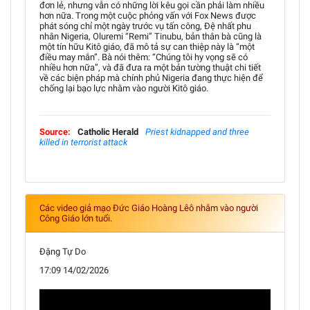
đơn lẻ, nhưng vẫn có những lời kêu gọi cần phải làm nhiều
hơn nữa. Trong một cuộc phỏng vấn với Fox News được
phát sóng chỉ một ngày trước vụ tấn công, Đệ nhất phu
nhân Nigeria, Oluremi “Remi” Tinubu, bản thân bà cũng là
một tín hữu Kitô giáo, đã mô tả sự can thiệp này là “một
điều may mắn”. Bà nói thêm: “Chúng tôi hy vọng sẽ có
nhiều hơn nữa”, và đã đưa ra một bản tường thuật chi tiết
về các biện pháp mà chính phủ Nigeria đang thực hiện để
chống lại bạo lực nhằm vào người Kitô giáo.
Source:
Catholic Herald
Priest kidnapped and three
killed in terrorist attack
Các video giả mạo Đức Giáo Hoàng Lêô nhắm vào người
Công Giáo lớn tuổi.
Đặng Tự Do
17:09 14/02/2026