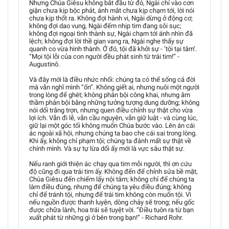
Nhưng Chúa Giêsu không bắt đầu từ đó, Ngài chỉ vào cơn
giận chưa kịp bộc phát, ánh mắt chưa kịp chạm tới, lời nói
chưa kịp thốt ra. Không đợi hành vi, Ngài dừng ở động cơ;
không đợi dao vung, Ngài đếm nhịp tim đang sôi sục;
không đợi ngoại tình thành sự, Ngài chạm tới ánh nhìn đã
lệch; không đợi lời thề gian vang ra, Ngài nghe thấy sự
quanh co vừa hình thành. Ở đó, tội đã khởi sự - ‘tội tại tâm’.
“Mọi tội lỗi của con người đều phát sinh từ trái tim!” -
Augustinô.
Và đây mới là điều nhức nhối: chúng ta có thể sống cả đời
mà vẫn nghĩ mình “ổn”. Không giết ai, nhưng nuôi một người
trong lòng để ghét; không phản bội công khai, nhưng âm
thầm phản bội bằng những tưởng tượng dung dưỡng; không
nói dối trắng trợn, nhưng quen điều chỉnh sự thật cho vừa
lợi ích. Vẫn đi lễ, vẫn cầu nguyện, vẫn giữ luật - và cùng lúc,
giữ lại một góc tối không muốn Chúa bước vào. Lên án cái
ác ngoài xã hội, nhưng chúng ta bao che cái sai trong lòng.
Khi ấy, không chỉ phạm tội; chúng ta đánh mất sự thật về
chính mình. Và sự tự lừa dối ấy mới là vực sâu thật sự.
Nếu ranh giới thiện ác chạy qua tim mỗi người, thì ơn cứu
độ cũng đi qua trái tim ấy. Không đến để chỉnh sửa bề mặt,
Chúa Giêsu đến chiếm lấy nội tâm; không chỉ để chúng ta
làm điều đúng, nhưng để chúng ta yêu điều đúng; không
chỉ để tránh tội, nhưng để trái tim không còn muốn tội. Vì
nếu nguồn được thanh luyện, dòng chảy sẽ trong; nếu gốc
được chữa lành, hoa trái sẽ tuyệt vời. “Điều tuôn ra từ bạn
xuất phát từ những gì ở bên trong bạn!” - Richard Rohr.