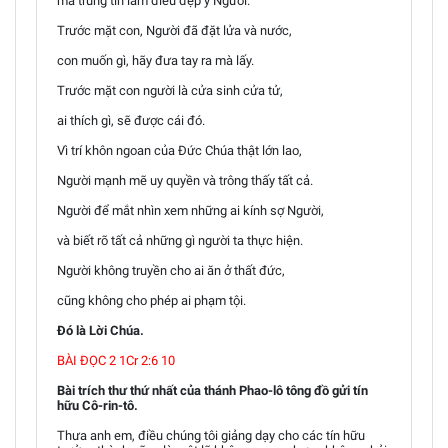
mà trung tín làm điều đẹp ý Người.
Trước mặt con, Người đã đặt lửa và nước,
con muốn gì, hãy đưa tay ra mà lấy.
Trước mặt con người là cửa sinh cửa tử,
ai thích gì, sẽ được cái đó.
Vì trí khôn ngoan của Đức Chúa thật lớn lao,
Người mạnh mẽ uy quyền và trông thấy tất cả.
Người để mắt nhìn xem những ai kính sợ Người,
và biết rõ tất cả những gì người ta thực hiện.
Người không truyền cho ai ăn ở thất đức,
cũng không cho phép ai phạm tội.
Đó là Lời Chúa.
BÀI ĐỌC 2 1Cr 2:6 10
Bài trích thư thứ nhất của thánh Phao-lô tông đồ gửi tín
hữu Cô-rin-tô.
Thưa anh em, điều chúng tôi giảng dạy cho các tín hữu