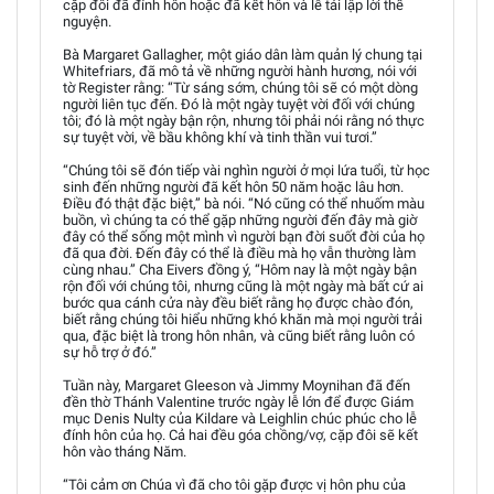
cặp đôi đã đính hôn hoặc đã kết hôn và lễ tái lập lời thề
nguyện.
Bà Margaret Gallagher, một giáo dân làm quản lý chung tại
Whitefriars, đã mô tả về những người hành hương, nói với
tờ Register rằng: “Từ sáng sớm, chúng tôi sẽ có một dòng
người liên tục đến. Đó là một ngày tuyệt vời đối với chúng
tôi; đó là một ngày bận rộn, nhưng tôi phải nói rằng nó thực
sự tuyệt vời, về bầu không khí và tinh thần vui tươi.”
“Chúng tôi sẽ đón tiếp vài nghìn người ở mọi lứa tuổi, từ học
sinh đến những người đã kết hôn 50 năm hoặc lâu hơn.
Điều đó thật đặc biệt,” bà nói. “Nó cũng có thể nhuốm màu
buồn, vì chúng ta có thể gặp những người đến đây mà giờ
đây có thể sống một mình vì người bạn đời suốt đời của họ
đã qua đời. Đến đây có thể là điều mà họ vẫn thường làm
cùng nhau.” Cha Eivers đồng ý, “Hôm nay là một ngày bận
rộn đối với chúng tôi, nhưng cũng là một ngày mà bất cứ ai
bước qua cánh cửa này đều biết rằng họ được chào đón,
biết rằng chúng tôi hiểu những khó khăn mà mọi người trải
qua, đặc biệt là trong hôn nhân, và cũng biết rằng luôn có
sự hỗ trợ ở đó.”
Tuần này, Margaret Gleeson và Jimmy Moynihan đã đến
đền thờ Thánh Valentine trước ngày lễ lớn để được Giám
mục Denis Nulty của Kildare và Leighlin chúc phúc cho lễ
đính hôn của họ. Cả hai đều góa chồng/vợ, cặp đôi sẽ kết
hôn vào tháng Năm.
“Tôi cảm ơn Chúa vì đã cho tôi gặp được vị hôn phu của