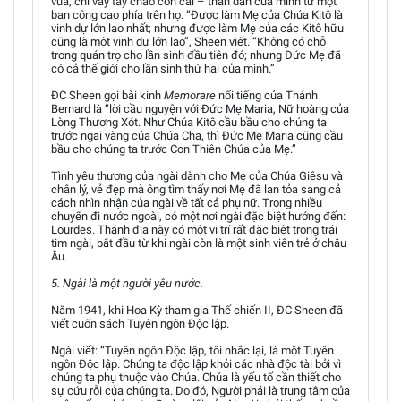
vua, chỉ vẫy tay chào con cái – thần dân của mình từ một
ban công cao phía trên họ. “Được làm Mẹ của Chúa Kitô là
vinh dự lớn lao nhất; nhưng được làm Mẹ của các Kitô hữu
cũng là một vinh dự lớn lao”, Sheen viết. “Không có chỗ
trong quán trọ cho lần sinh đầu tiên đó; nhưng Đức Mẹ đã
có cả thế giới cho lần sinh thứ hai của mình.”
ĐC Sheen gọi bài kinh
Memorare
nổi tiếng của Thánh
Bernard là “lời cầu nguyện với Đức Mẹ Maria, Nữ hoàng của
Lòng Thương Xót. Như Chúa Kitô cầu bầu cho chúng ta
trước ngai vàng của Chúa Cha, thì Đức Mẹ Maria cũng cầu
bầu cho chúng ta trước Con Thiên Chúa của Mẹ.”
Tình yêu thương của ngài dành cho Mẹ của Chúa Giêsu và
chân lý, vẻ đẹp mà ông tìm thấy nơi Mẹ đã lan tỏa sang cả
cách nhìn nhận của ngài về tất cả phụ nữ. Trong nhiều
chuyến đi nước ngoài, có một nơi ngài đặc biệt hướng đến:
Lourdes. Thánh địa này có một vị trí rất đặc biệt trong trái
tim ngài, bắt đầu từ khi ngài còn là một sinh viên trẻ ở châu
Âu.
5. Ngài là một người yêu nước.
Năm 1941, khi Hoa Kỳ tham gia Thế chiến II, ĐC Sheen đã
viết cuốn sách Tuyên ngôn Độc lập.
Ngài viết: “Tuyên ngôn Độc lập, tôi nhắc lại, là một Tuyên
ngôn Độc lập. Chúng ta độc lập khỏi các nhà độc tài bởi vì
chúng ta phụ thuộc vào Chúa. Chúa là yếu tố cần thiết cho
sự cứu rỗi của chúng ta. Do đó, Người phải là trung tâm của