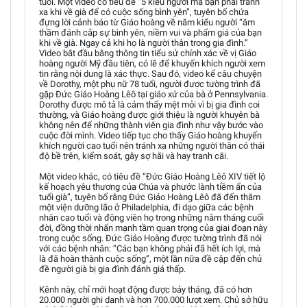
tuổi. Một video có tiêu đề “5 kiểu người mà bạn phải tránh
xa khi về già để có cuộc sống bình yên”, tuyên bố chứa
đựng lời cảnh báo từ Giáo hoàng về năm kiểu người “âm
thầm đánh cắp sự bình yên, niềm vui và phẩm giá của bạn
khi về già. Ngay cả khi họ là người thân trong gia đình.”
Video bắt đầu bằng thông tin tiểu sử chính xác về vị Giáo
hoàng người Mỹ đầu tiên, có lẽ để khuyến khích người xem
tin rằng nội dung là xác thực. Sau đó, video kể câu chuyện
về Dorothy, một phụ nữ 78 tuổi, người được tường trình đã
gặp Đức Giáo Hoàng Lêô tại giáo xứ của bà ở Pennsylvania.
Dorothy được mô tả là cảm thấy mệt mỏi vì bị gia đình coi
thường, và Giáo hoàng được giới thiệu là người khuyên bà
không nên để những thành viên gia đình như vậy bước vào
cuộc đời mình. Video tiếp tục cho thấy Giáo hoàng khuyến
khích người cao tuổi nên tránh xa những người thân có thái
độ bề trên, kiểm soát, gây sợ hãi và hay tranh cãi.
Một video khác, có tiêu đề “Đức Giáo Hoàng Lêô XIV tiết lộ
kế hoạch yêu thương của Chúa và phước lành tiềm ẩn của
tuổi già”, tuyên bố rằng Đức Giáo Hoàng Lêô đã đến thăm
một viện dưỡng lão ở Philadelphia, đi dạo giữa các bệnh
nhân cao tuổi và động viên họ trong những năm tháng cuối
đời, đồng thời nhấn mạnh tầm quan trọng của giai đoạn này
trong cuộc sống. Đức Giáo Hoàng được tường trình đã nói
với các bệnh nhân: “Các bạn không phải đã hết ích lợi, mà
là đã hoàn thành cuộc sống”, một lần nữa đề cập đến chủ
đề người già bị gia đình đánh giá thấp.
Kênh này, chỉ mới hoạt động được bảy tháng, đã có hơn
20.000 người ghi danh và hơn 700.000 lượt xem. Chủ sở hữu