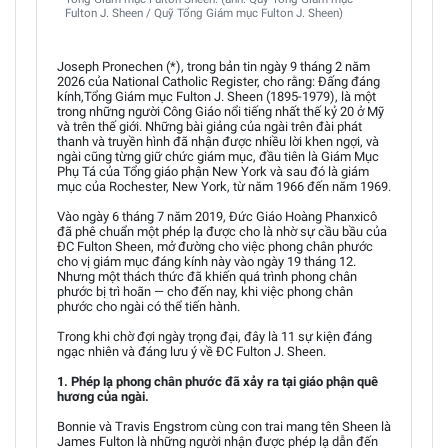
Fulton J. Sheen / Quỹ Tổng Giám mục Fulton J. Sheen)
Joseph Pronechen (*), trong bản tin ngày 9 tháng 2 năm
2026 của National Catholic Register, cho rằng: Đấng đáng
kính,Tổng Giám mục Fulton J. Sheen (1895-1979), là một
trong những người Công Giáo nổi tiếng nhất thế kỷ 20 ở Mỹ
và trên thế giới. Những bài giảng của ngài trên đài phát
thanh và truyền hình đã nhận được nhiều lời khen ngợi, và
ngài cũng từng giữ chức giám mục, đầu tiên là Giám Mục
Phụ Tá của Tổng giáo phận New York và sau đó là giám
mục của Rochester, New York, từ năm 1966 đến năm 1969.
Vào ngày 6 tháng 7 năm 2019, Đức Giáo Hoàng Phanxicô
đã phê chuẩn một phép lạ được cho là nhờ sự cầu bầu của
ĐC Fulton Sheen, mở đường cho việc phong chân phước
cho vị giám mục đáng kính này vào ngày 19 tháng 12.
Nhưng một thách thức đã khiến quá trình phong chân
phước bị trì hoãn — cho đến nay, khi việc phong chân
phước cho ngài có thể tiến hành.
Trong khi chờ đợi ngày trọng đại, đây là 11 sự kiện đáng
ngạc nhiên và đáng lưu ý về ĐC Fulton J. Sheen.
1. Phép lạ phong chân phước đã xảy ra tại giáo phận quê
hương của ngài.
Bonnie và Travis Engstrom cùng con trai mang tên Sheen là
James Fulton là những người nhận được phép lạ dẫn đến