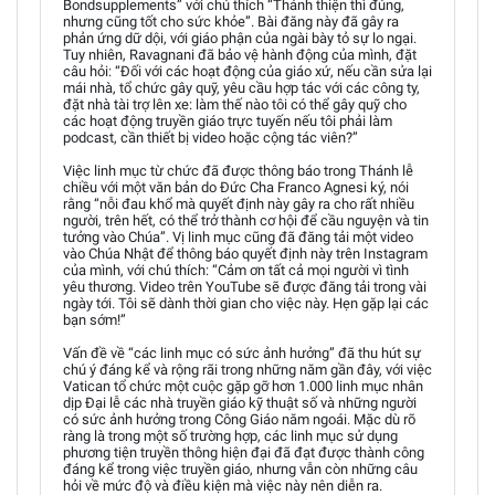
Bondsupplements” với chú thích “Thánh thiện thì đúng,
nhưng cũng tốt cho sức khỏe”. Bài đăng này đã gây ra
phản ứng dữ dội, với giáo phận của ngài bày tỏ sự lo ngại.
Tuy nhiên, Ravagnani đã bảo vệ hành động của mình, đặt
câu hỏi: “Đối với các hoạt động của giáo xứ, nếu cần sửa lại
mái nhà, tổ chức gây quỹ, yêu cầu hợp tác với các công ty,
đặt nhà tài trợ lên xe: làm thế nào tôi có thể gây quỹ cho
các hoạt động truyền giáo trực tuyến nếu tôi phải làm
podcast, cần thiết bị video hoặc cộng tác viên?”
Việc linh mục từ chức đã được thông báo trong Thánh lễ
chiều với một văn bản do Đức Cha Franco Agnesi ký, nói
rằng “nỗi đau khổ mà quyết định này gây ra cho rất nhiều
người, trên hết, có thể trở thành cơ hội để cầu nguyện và tin
tưởng vào Chúa”. Vị linh mục cũng đã đăng tải một video
vào Chúa Nhật để thông báo quyết định này trên Instagram
của mình, với chú thích: “Cảm ơn tất cả mọi người vì tình
yêu thương. Video trên YouTube sẽ được đăng tải trong vài
ngày tới. Tôi sẽ dành thời gian cho việc này. Hẹn gặp lại các
bạn sớm!”
Vấn đề về “các linh mục có sức ảnh hưởng” đã thu hút sự
chú ý đáng kể và rộng rãi trong những năm gần đây, với việc
Vatican tổ chức một cuộc gặp gỡ hơn 1.000 linh mục nhân
dịp Đại lễ các nhà truyền giáo kỹ thuật số và những người
có sức ảnh hưởng trong Công Giáo năm ngoái. Mặc dù rõ
ràng là trong một số trường hợp, các linh mục sử dụng
phương tiện truyền thông hiện đại đã đạt được thành công
đáng kể trong việc truyền giáo, nhưng vẫn còn những câu
hỏi về mức độ và điều kiện mà việc này nên diễn ra.