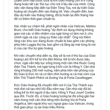
Quyết định này được đưa ra khi Giáo hoàng Lêô XIV cũng
đang hoàn tất các thủ tục cho nơi ở lâu dài của mình. Công
việc vẫn đang tiếp diễn tại Điện Tông Tòa, nơi dự kiến Giáo
hoàng sẽ chuyển đến vào tháng tới. Việc chuyển đến, ban
đầu dự kiến vào tháng Giêng, đã bị hoãn lại đến tháng Hai
để có thêm thời gian chuẩn bị.
Xác nhận sự chậm trễ, phát ngôn nhân của Vatican, Matteo
Bruni, cho biết Giáo hoàng “dự định sử dụng những không
gian mà các vị tiền nhiệm của ngài từng có làm nơi ở, cho
chính ngài và các cộng sự thân cận nhất”. Ông nói thêm
rằng các khu vực đang được chuẩn bị bao gồm các phòng
phía trên Loggia thứ ba, bao gồm cả tầng áp mái từng là nơi
ở của các thư ký giáo hoàng.
Khi việc chuyển nhà diễn ra, đây sẽ là nơi ở thứ ba của Giáo
hoàng Lêô XIV kể từ khi đến Rôma. Kể từ khi được bầu
chọn, ngài vẫn tiếp tục sống trong một căn nhà thuộc Cung
điện Tòa Thánh, nơi ngài từng ở khi còn là Hồng Y. Căn nhà
rộng khoảng 250 mét vuông, nằm phía trên văn phòng của
Bộ Giáo lý Đức tin và có tầm nhìn hướng ra cả mái vòm của
Đền Thờ Thánh Phêrô và đường Via di Porta Cavalleggeri.
Đức Giáo Hoàng đã chuyển đến nơi ở của Tòa Thánh sau
một đợt cải tạo nhỏ hồi đầu năm nay. Căn nhà này đã bỏ
trống kể từ khi người ở lâu năm, Hồng Y Paul Josef Cordes
qua đời. Trước đó, vị Giáo hoàng tương lai đã sống gần hai
năm trong một căn nhà riêng trên đường Via di Porta
Angelica, bên ngoài khu vực ngoại giao của Vatican, trong
thời gian phục vụ tại Giáo triều Rôma.