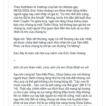
Theo Kathleen N. Hattrup của bản tin Aleteia gày
08/02/2026, Đức Giáo Hoàng Leo thừa nhận rằng nhiều
người ngày nay cảm thấy vô giá trị. "Cứ như thể ánh sáng
của họ đã bị che khuất." Nhưng, trước khi dẫn dắt buổi đọc
Kinh Truyền Tin giữa trưa, ngài nói rằng Chúa Giêsu loan
báo cho chúng ta một Thiên Chúa "sẽ không bao giờ bỏ rơi
chúng ta, một người Cha quan tâm đến tên tuổi và sự độc
nhất vô nhị của chúng ta."
Ngài nói: "Mọi vết thương, ngay cả vết thương sâu sắc nhất,
sẽ được chữa lành bằng cách đón nhận lời của Tám Mối
Phúc và đưa chúng ta trở lại con đường Tin Mừng".
Sau đây là toàn văn bài suy niệm của Đức Giáo Hoàng:
~
Anh chị em thân mến, chúc anh chị em Chúa Nhật vui vẻ!
Sau khi công bố Tám Mối Phúc, Chúa Giêsu nói với những
người thực hành chúng rằng nhờ họ mà trái đất không còn
như xưa và thế giới không còn trong bóng tối. “Các con là
muối của đất… Các con là ánh sáng của thế gian” (
Mt
5:13-
14). Thật vậy, chính niềm vui đích thực đã mang lại hương
vị cho cuộc sống và soi sáng những điều trước đây không
hề có. Niềm vui này bắt nguồn từ một lối sống, một cách cư
ngụ trên trái đất và sống chung với nhau mà ta phải khao
khát và lựa chọn. Đó là sự sống tỏa sáng trong Chúa Giêsu,