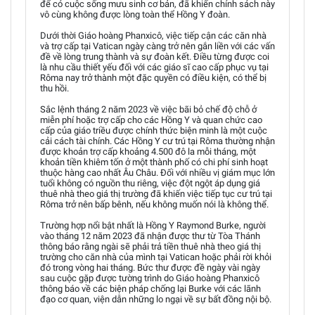
để có cuộc sống mưu sinh cơ bản, đã khiến chính sách này
vô cùng không được lòng toàn thể Hồng Y đoàn.
Dưới thời Giáo hoàng Phanxicô, việc tiếp cận các căn nhà
và trợ cấp tại Vatican ngày càng trở nên gắn liền với các vấn
đề về lòng trung thành và sự đoàn kết. Điều từng được coi
là nhu cầu thiết yếu đối với các giáo sĩ cao cấp phục vụ tại
Rôma nay trở thành một đặc quyền có điều kiện, có thể bị
thu hồi.
Sắc lệnh tháng 2 năm 2023 về việc bãi bỏ chế độ chỗ ở
miễn phí hoặc trợ cấp cho các Hồng Y và quan chức cao
cấp của giáo triều được chính thức biện minh là một cuộc
cải cách tài chính. Các Hồng Y cư trú tại Rôma thường nhận
được khoản trợ cấp khoảng 4.500 đô la mỗi tháng, một
khoản tiền khiêm tốn ở một thành phố có chi phí sinh hoạt
thuộc hàng cao nhất Âu Châu. Đối với nhiều vị giám mục lớn
tuổi không có nguồn thu riêng, việc đột ngột áp dụng giá
thuê nhà theo giá thị trường đã khiến việc tiếp tục cư trú tại
Rôma trở nên bấp bênh, nếu không muốn nói là không thể.
Trường hợp nổi bật nhất là Hồng Y Raymond Burke, người
vào tháng 12 năm 2023 đã nhận được thư từ Tòa Thánh
thông báo rằng ngài sẽ phải trả tiền thuê nhà theo giá thị
trường cho căn nhà của mình tại Vatican hoặc phải rời khỏi
đó trong vòng hai tháng. Bức thư được đề ngày vài ngày
sau cuộc gặp được tường trình do Giáo hoàng Phanxicô
thông báo về các biện pháp chống lại Burke với các lãnh
đạo cơ quan, viện dẫn những lo ngại về sự bất đồng nội bộ.