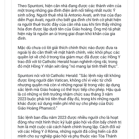
Theo Spuntoni, hiện căn nhà đang được các thành viên của
một trong những gia đình điện ảnh nổi tiếng nhất nước Ý
sinh sống. Người thuê nhà là Antonio Avati, anh trai của đạo
diễn Pupi Avati, người cho biết gia đình chỉ tình cờ phát hiện
ra người thuê trước đây của căn nhà sau khi tìm thấy những
hóa đơn được lập dưới tên của Giáo hoàng. Ông mô tả phát
hiện này là nguồn an ủi trong giai đoạn khó khăn của gia
đình.
Mặc dù chưa có lời giải thích chính thức nào được đưa ra
ngoài lý do cần thiết về mặt hành chính, việc khôi phục các
quyền lợi về chỗ ở trong tòa giám mục đã được các Hồng Y
trao đổi với tờ Catholic Herald hoan nghênh rộng rãi, trong
đó một Hồng Y nhận xét rằng “nó mang lại tính thiết thực”.
Spuntoni nói với tờ Catholic Herald: “Sắc lệnh này rất không
được lòng người dân Vatican, không chỉ vì việc từ chối
nhượng quyền mà còn vì những ngoại lệ trong việc áp dụng
sắc lệnh mà Giáo hoàng có thể trực tiếp cho phép. Hậu quả
là có những vị tỉnh trưởng nhậm chức sau tháng 3 năm
2023 buộc phải trả tiền thuê đầy đủ, trong khi những người
khác được sử dụng miễn phí nhờ sự cho phép của Đức
Giáo Hoàng Phanxicô.”
Sắc lệnh ban đầu năm 2023 được nhiều người cho là hoạt
động như một hình thức kỷ luật giáo hội và đòn bẩy chính trị
hơn là một cuộc cải cách hành chính trung lập. Cách đối xử
với các Hồng Y ở Rôma, những người đã cống hiến cả đời
mình cho sự nghiệp giáo hội và phụ thuộc vào Tòa Thánh