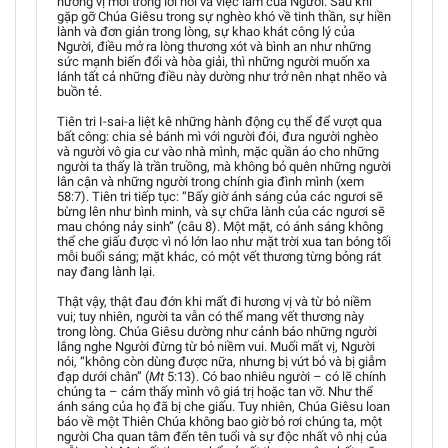
hương vị mới trong lời nói và việc làm của Người. Sau khi
gặp gỡ Chúa Giêsu trong sự nghèo khó về tinh thần, sự hiền
lành và đơn giản trong lòng, sự khao khát công lý của
Người, điều mở ra lòng thương xót và bình an như những
sức mạnh biến đổi và hòa giải, thì những người muốn xa
lánh tất cả những điều này dường như trở nên nhạt nhẽo và
buồn tẻ.
Tiên tri I-sai-a liệt kê những hành động cụ thể để vượt qua
bất công: chia sẻ bánh mì với người đói, đưa người nghèo
và người vô gia cư vào nhà mình, mặc quần áo cho những
người ta thấy là trần truồng, mà không bỏ quên những người
lân cận và những người trong chính gia đình mình (xem
58:7). Tiên tri tiếp tục: “Bấy giờ ánh sáng của các ngươi sẽ
bừng lên như bình minh, và sự chữa lành của các ngươi sẽ
mau chóng nảy sinh” (câu 8). Một mặt, có ánh sáng không
thể che giấu được vì nó lớn lao như mặt trời xua tan bóng tối
mỗi buổi sáng; mặt khác, có một vết thương từng bỏng rát
nay đang lành lại.
Thật vậy, thật đau đớn khi mất đi hương vị và từ bỏ niềm
vui; tuy nhiên, người ta vẫn có thể mang vết thương này
trong lòng. Chúa Giêsu dường như cảnh báo những người
lắng nghe Người đừng từ bỏ niềm vui. Muối mất vị, Người
nói, “không còn dùng được nữa, nhưng bị vứt bỏ và bị giẫm
đạp dưới chân” (
Mt
5:13). Có bao nhiêu người – có lẽ chính
chúng ta – cảm thấy mình vô giá trị hoặc tan vỡ. Như thể
ánh sáng của họ đã bị che giấu. Tuy nhiên, Chúa Giêsu loan
báo về một Thiên Chúa không bao giờ bỏ rơi chúng ta, một
người Cha quan tâm đến tên tuổi và sự độc nhất vô nhị của