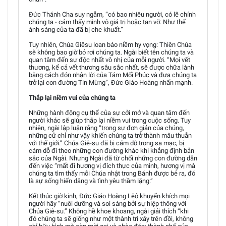
Đức Thánh Cha suy ngẫm, “có bao nhiêu người, có lẽ chính
chúng ta - cảm thấy mình vô giá trị hoặc tan vỡ. Như thể
ánh sáng của ta đã bị che khuất.”
Tuy nhiên, Chúa Giêsu loan báo niềm hy vọng: Thiên Chúa
sẽ không bao giờ bỏ rơi chúng ta. Ngài biết tên chúng ta và
quan tâm đến sự độc nhất vô nhị của mỗi người. “Mọi vết
thương, kể cả vết thương sâu sắc nhất, sẽ được chữa lành
bằng cách đón nhận lời của Tám Mối Phúc và đưa chúng ta
trở lại con đường Tin Mừng”, Đức Giáo Hoàng nhấn mạnh.
Thắp lại niềm vui của chúng ta
Những hành động cụ thể của sự cởi mở và quan tâm đến
người khác sẽ giúp thắp lại niềm vui trong cuộc sống. Tuy
nhiên, ngài lập luận rằng “trong sự đơn giản của chúng,
những cử chỉ như vậy khiến chúng ta trở thành mâu thuẫn
với thế giới.” Chúa Giê-su đã bị cám dỗ trong sa mạc, bị
cám dỗ đi theo những con đường khác khi khẳng định bản
sắc của Ngài. Nhưng Ngài đã từ chối những con đường dẫn
đến việc “mất đi hương vị đích thực của mình, hương vị mà
chúng ta tìm thấy mỗi Chúa nhật trong Bánh được bẻ ra, đó
là sự sống hiến dâng và tình yêu thầm lặng.”
Kết thúc giờ kinh, Đức Giáo Hoàng Lêô khuyến khích mọi
người hãy “nuôi dưỡng và soi sáng bởi sự hiệp thông với
Chúa Giê-su.” Không hề khoe khoang, ngài giải thích “khi
đó chúng ta sẽ giống như một thành trì xây trên đồi, không