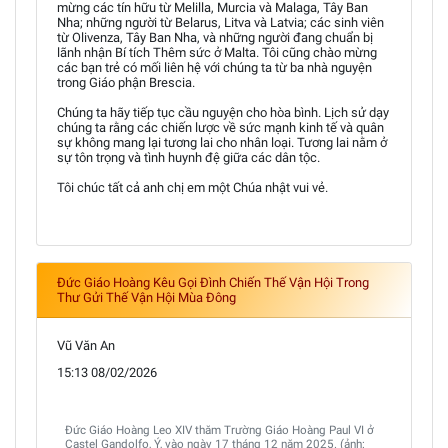
mừng các tín hữu từ Melilla, Murcia và Malaga, Tây Ban
Nha; những người từ Belarus, Litva và Latvia; các sinh viên
từ Olivenza, Tây Ban Nha, và những người đang chuẩn bị
lãnh nhận Bí tích Thêm sức ở Malta. Tôi cũng chào mừng
các bạn trẻ có mối liên hệ với chúng ta từ ba nhà nguyện
trong Giáo phận Brescia.
Chúng ta hãy tiếp tục cầu nguyện cho hòa bình. Lịch sử dạy
chúng ta rằng các chiến lược về sức mạnh kinh tế và quân
sự không mang lại tương lai cho nhân loại. Tương lai nằm ở
sự tôn trọng và tình huynh đệ giữa các dân tộc.
Tôi chúc tất cả anh chị em một Chúa nhật vui vẻ.
Đức Giáo Hoàng Kêu Gọi Đình Chiến Thế Vận Hội Trong
Thư Gửi Thế Vận Hội Mùa Đông
Vũ Văn An
15:13 08/02/2026
Đức Giáo Hoàng Leo XIV thăm Trường Giáo Hoàng Paul VI ở
Castel Gandolfo, Ý, vào ngày 17 tháng 12 năm 2025. (ảnh: