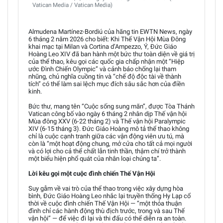
Vatican Media / Vatican Media)
Almudena Martínez-Bordiú của hãng tin EWTN News, ngày
6 tháng 2 năm 2026 cho biết: Khi Thế Vận Hội Mùa Đông
khai mạc tại Milan và Cortina d’Ampezzo, Ý, Đức Giáo
Hoàng Leo XIV đã ban hành một bức thư toàn diện về giá trị
của thể thao, kêu gọi các quốc gia chấp nhận một “Hiệp
ước Đình Chiến Olympic” và cảnh báo chống lại tham
nhũng, chủ nghĩa cuồng tín và “chế độ độc tài về thành
tích” có thể làm sai lệch mục đích sâu sắc hơn của điền
kinh.
Bức thư, mang tên “Cuộc sống sung mãn”, được Tòa Thánh
Vatican công bố vào ngày 6 tháng 2 nhân dịp Thế vận hội
Mùa đông XXV (6-22 tháng 2) và Thế vận hội Paralympic
XIV (6-15 tháng 3). Đức Giáo Hoàng mô tả thể thao không
chỉ là cuộc cạnh tranh giữa các vận động viên ưu tú, mà
còn là “một hoạt động chung, mở cửa cho tất cả mọi người
và có lợi cho cả thể chất lẫn tinh thần, thậm chí trở thành
một biểu hiện phổ quát của nhân loại chúng ta”.
Lời kêu gọi một cuộc đình chiến Thế Vận Hội
Suy gẫm về vai trò của thể thao trong việc xây dựng hòa
bình, Đức Giáo Hoàng Leo nhắc lại truyền thống Hy Lạp cổ
thời về cuộc đình chiến Thế Vận Hội — “một thỏa thuận
đình chỉ các hành động thù địch trước, trong và sau Thế
vận hội” — để việc đi lại và thi đấu có thể diễn ra an toàn.