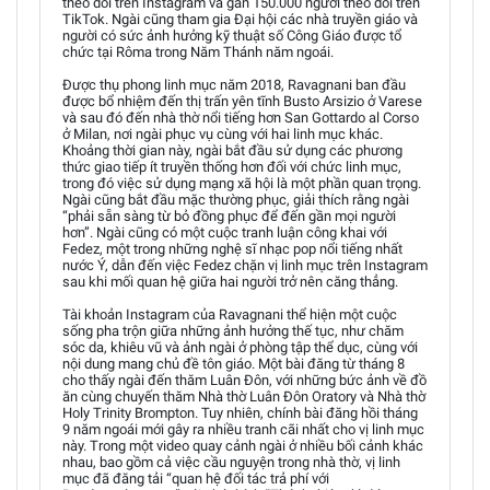
theo dõi trên Instagram và gần 150.000 người theo dõi trên
TikTok. Ngài cũng tham gia Đại hội các nhà truyền giáo và
người có sức ảnh hưởng kỹ thuật số Công Giáo được tổ
chức tại Rôma trong Năm Thánh năm ngoái.
Được thụ phong linh mục năm 2018, Ravagnani ban đầu
được bổ nhiệm đến thị trấn yên tĩnh Busto Arsizio ở Varese
và sau đó đến nhà thờ nổi tiếng hơn San Gottardo al Corso
ở Milan, nơi ngài phục vụ cùng với hai linh mục khác.
Khoảng thời gian này, ngài bắt đầu sử dụng các phương
thức giao tiếp ít truyền thống hơn đối với chức linh mục,
trong đó việc sử dụng mạng xã hội là một phần quan trọng.
Ngài cũng bắt đầu mặc thường phục, giải thích rằng ngài
“phải sẵn sàng từ bỏ đồng phục để đến gần mọi người
hơn”. Ngài cũng có một cuộc tranh luận công khai với
Fedez, một trong những nghệ sĩ nhạc pop nổi tiếng nhất
nước Ý, dẫn đến việc Fedez chặn vị linh mục trên Instagram
sau khi mối quan hệ giữa hai người trở nên căng thẳng.
Tài khoản Instagram của Ravagnani thể hiện một cuộc
sống pha trộn giữa những ảnh hưởng thế tục, như chăm
sóc da, khiêu vũ và ảnh ngài ở phòng tập thể dục, cùng với
nội dung mang chủ đề tôn giáo. Một bài đăng từ tháng 8
cho thấy ngài đến thăm Luân Đôn, với những bức ảnh về đồ
ăn cùng chuyến thăm Nhà thờ Luân Đôn Oratory và Nhà thờ
Holy Trinity Brompton. Tuy nhiên, chính bài đăng hồi tháng
9 năm ngoái mới gây ra nhiều tranh cãi nhất cho vị linh mục
này. Trong một video quay cảnh ngài ở nhiều bối cảnh khác
nhau, bao gồm cả việc cầu nguyện trong nhà thờ, vị linh
mục đã đăng tải “quan hệ đối tác trả phí với