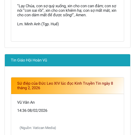
“Lạy Chúa, con sợ quỳ xuống, xin cho con can đảm; con sợ
nói “con sai rồi”, xin cho con khiêm hạ; con sợ mất mát, xin
cho con dám mất để được sống!”, Amen.
Lm. Minh Anh (Tgp. Huế)
Tin Giáo Hội Hoàn Vũ
Sứ điệp của Đức Leo XIV lúc đọc Kinh Truyền Tin ngày 8
tháng 2, 2026
Vũ Văn An
14:36 08/02/2026
(Nguồn: Vatican Media)