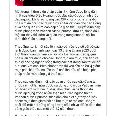
Một trong những biện pháp quản lý không được lòng dân
nhất của triều Giáo Hoàng trước đây sắp được chính thức
đảo ngược, khi Giáo hoàng Lêô XIV khôi phục lại chế độ
nhà ở miễn phí hoặc được trợ cấp tại Vatican cho các Hồng
Y và các quan chức cao cấp của giáo triều. Quyết định này,
được phóng viên Vatican Nico Spuntoni đưa tin, đánh dấu
một sự thay đổi sớm và quan trọng trong quản trị nội bộ
dưới thời Giáo hoàng mới.
Theo Spuntoni, một sắc lệnh sắp có hiệu lực sẽ bãi bỏ sắc
lệnh được ban hành vào ngày 13 tháng 2 năm 2023 dưới
thời Giáo hoàng Phanxicô, vốn đã loại bỏ các đặc quyền
nhà ở lâu đời dành cho các Hồng Y, giám mục, chủ tịch và
thư ký các bộ ngành sống trong các bất động sản thuộc sở
hữu của Vatican. Biện pháp trước đó yêu cầu nhiều vị giám
mục phải bắt đầu trả tiền thuê nhà lần đầu tiên hoặc phải
chấp nhận mức tăng giá thuê cao.
Theo các quy định mới, các quan chức cao cấp đang tại
chức sẽ một lần nữa được sử dụng chỗ ở của Vatican miễn
phí hoặc với mức giá ưu đãi, khôi phục lại hệ thống đã
được áp dụng trong nhiều thập niên. Các nguồn tin từ
Vatican được Spuntoni trích dẫn cho biết sự thay đổi này
nhằm mục đích giảm bớt áp lực thực tế mà các Hồng Y
phải đối mặt khi sống bằng lương cố định và để ổn định đời
sống giáo triều sau một thời kỳ gián đoạn.