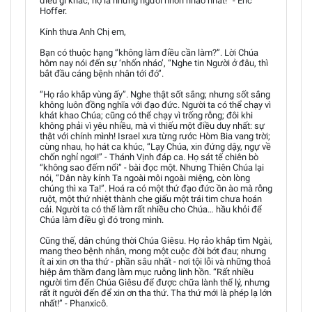
điều gì khác, họ là những người nhốn nháo nhất!” - Eric
Hoffer.
Kính thưa Anh Chị em,
Bạn có thuộc hạng “không làm điều cần làm?”. Lời Chúa
hôm nay nói đến sự ‘nhốn nháo’, “Nghe tin Người ở đâu, thì
bắt đầu cáng bệnh nhân tới đó”.
“Họ rảo khắp vùng ấy”. Nghe thật sốt sắng; nhưng sốt sắng
không luôn đồng nghĩa với đạo đức. Người ta có thể chạy vì
khát khao Chúa; cũng có thể chạy vì trống rỗng; đôi khi
không phải vì yêu nhiều, mà vì thiếu một điều duy nhất: sự
thật với chính mình! Israel xưa từng rước Hòm Bia vang trời;
cùng nhau, họ hát ca khúc, “Lạy Chúa, xin đứng dậy, ngự về
chốn nghỉ ngơi!” - Thánh Vịnh đáp ca. Họ sát tế chiên bò
“không sao đếm nổi” - bài đọc một. Nhưng Thiên Chúa lại
nói, “Dân này kính Ta ngoài môi ngoài miệng, còn lòng
chúng thì xa Ta!”. Hoá ra có một thứ đạo đức ồn ào mà rỗng
ruột, một thứ nhiệt thành che giấu một trái tim chưa hoán
cải. Người ta có thể làm rất nhiều cho Chúa… hầu khỏi để
Chúa làm điều gì đó trong mình.
Cũng thế, dân chúng thời Chúa Giêsu. Họ rảo khắp tìm Ngài,
mang theo bệnh nhân, mong một cuộc đời bớt đau; nhưng
ít ai xin ơn tha thứ - phần sâu nhất - nơi tội lỗi và những thoả
hiệp âm thầm đang làm mục ruỗng linh hồn. “Rất nhiều
người tìm đến Chúa Giêsu để được chữa lành thể lý, nhưng
rất ít người đến để xin ơn tha thứ. Tha thứ mới là phép lạ lớn
nhất!” - Phanxicô.