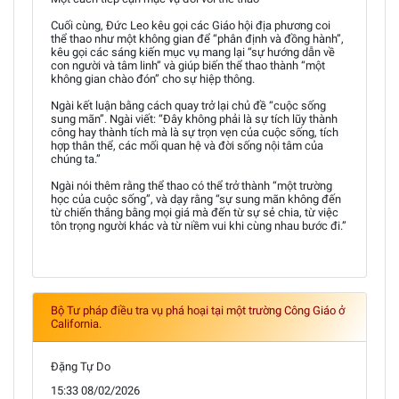
Cuối cùng, Đức Leo kêu gọi các Giáo hội địa phương coi
thể thao như một không gian để “phân định và đồng hành”,
kêu gọi các sáng kiến mục vụ mang lại “sự hướng dẫn về
con người và tâm linh” và giúp biến thể thao thành “một
không gian chào đón” cho sự hiệp thông.
Ngài kết luận bằng cách quay trở lại chủ đề “cuộc sống
sung mãn”. Ngài viết: “Đây không phải là sự tích lũy thành
công hay thành tích mà là sự trọn vẹn của cuộc sống, tích
hợp thân thể, các mối quan hệ và đời sống nội tâm của
chúng ta.”
Ngài nói thêm rằng thể thao có thể trở thành “một trường
học của cuộc sống”, và dạy rằng “sự sung mãn không đến
từ chiến thắng bằng mọi giá mà đến từ sự sẻ chia, từ việc
tôn trọng người khác và từ niềm vui khi cùng nhau bước đi.”
Bộ Tư pháp điều tra vụ phá hoại tại một trường Công Giáo ở
California.
Đặng Tự Do
15:33 08/02/2026