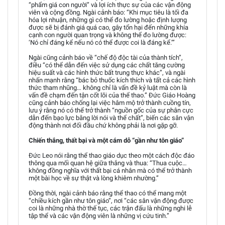
“phẩm giá con người” và lợi ích thực sự của các vận động
viên và cộng đồng. Ngài cảnh báo: “Khi mục tiêu là tối đa
hóa lợi nhuận, những gì có thể đo lường hoặc định lượng
được sẽ bị đánh giá quá cao, gây tổn hại đến những khía
cạnh con người quan trọng và không thể đo lường được:
‘Nó chỉ đáng kể nếu nó có thể được coi là đáng kể.’”
Ngài cũng cảnh báo về “chế độ độc tài của thành tích”,
điều “có thể dẫn đến việc sử dụng các chất tăng cường
hiệu suất và các hình thức bất trung thực khác”, và ngài
nhấn mạnh rằng “bác bỏ thuốc kích thích và tất cả các hình
thức tham nhũng… không chỉ là vấn đề kỷ luật mà còn là
vấn đề chạm đến tận cốt lõi của thể thao.” Đức Giáo Hoàng
cũng cảnh báo chống lại việc hâm mộ trở thành cuồng tín,
lưu ý rằng nó có thể trở thành “nguồn gốc của sự phân cực
dẫn đến bạo lực bằng lời nói và thể chất”, biến các sân vận
động thành nơi đối đầu chứ không phải là nơi gặp gỡ.
Chiến thắng, thất bại và một cám dỗ “gần như tôn giáo”
Đức Leo nói rằng thể thao giáo dục theo một cách độc đáo
thông qua mối quan hệ giữa thắng và thua: “Thua cuộc…
không đồng nghĩa với thất bại cá nhân mà có thể trở thành
một bài học về sự thật và lòng khiêm nhường.”
Đồng thời, ngài cảnh báo rằng thể thao có thể mang một
“chiều kích gần như tôn giáo”, nơi “các sân vận động được
coi là những nhà thờ thế tục, các trận đấu là những nghi lễ
tập thể và các vận động viên là những vị cứu tinh.”