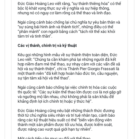
Đức Giáo Hoàng Leo viết rằng, “sự thánh thiêng hóa” có thể
bộc lộ khát vọng thực sự về ý nghĩa và sự hiệp thông,
nhưng nó có nguy cơ làm rỗng cả thể thao và linh đạo.
Ngài cũng cảnh báo chống lại chủ nghĩa tự yêu bản thân và
“sự sùng bái hình ảnh và thành tích”, những điều có thể
“phân mảnh” con người bằng cách “tách rời thể xác khỏi
tâm trí và tinh thần”.
Các vị thánh, chính trị và kỹ thuật
Kêu gọi những hình mẫu về sự thánh thiện toàn diện, Đức
Leo viết: “Chúng ta cần khám phá lại những người đã kết
hợp niềm đam mê thể thao, sự nhạy cảm với các vấn đề xã
hội và sự thánh thiện”, chỉ ra Thánh Pier Giorgio Frassati là
một thanh niên “đã kết hợp hoàn hảo đức tin, cầu nguyện,
sự tận tâm xã hội và thể thao”.
Ngài cũng cảnh báo chống lại việc chính trị hóa các cuộc
thi quốc tế: “Các sự kiện thể thao lớn được coi là nơi gặp gỡ
và ngưỡng mộ lẫn nhau, chứ không phải là sân khấu để
khẳng định lợi ích chính trị hoặc ý thức hệ”.
Đức Giáo Hoàng cũng nêu bật những thách thức đương
thời từ chủ nghĩa siêu nhân và trí tuệ nhân tạo, cảnh báo
rằng các kỹ thuật hiệu suất có thể “biến vận động viên
thành một sản phẩm được tối ưu hóa, được kiểm soát,
được nâng cao vượt quá giới hạn tự nhiên”.
Một cách tiếp cận mục vụ đối với thể thao