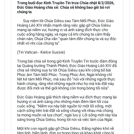
Trong buổi đọc Kinh Truyền Tin trưa Chúa nhật 8/2/2026,
Đức Giáo Hoàng chia sẻ: Chúa sẽ không bao giờ bỏ rơi
chúng ta
Suy niệm lời Chúa Giêsu sau Tám Mối Phúc, Đức Giáo
Hoàng Lêô XIV nhấn mạnh rằng việc gặp gỡ Chúa Giêsu
mang lại niềm vui, hương vị và ánh sáng đích thực cho
cuộc sống hằng ngày, và ngay cả khi chúng ta cảm thấy
chán nản, Chúa Cha vẫn “quan tâm đến chúng ta và sự độc
nhất vô nhị của chúng ta”.
(Tin Vatican - Kielce Gussie)
Trong bài chia sẻ trong giờ Kinh Truyền Tin trước đám đông
tại Quảng trường Thánh Phêrô, Đức Giáo Hoàng Lêô XIV đã
chia sẻ những suy tư lời Chúa Giêsu sau khi công bố bài
Phúc âm Tám Mối Phúc. Trong Phúc Âm, Ngài không chỉ
liệt kê tám Mối Phúc, mà sau đó “nói với những người thực
hành chúng, rằng nhờ những người như họ mà trái đất này
được đổi mới và thế giới không còn trong bóng tối nữa”.
Đức Giáo Hoàng giải thích rằng niềm vui đích thực mang lại
hương vị và ánh sáng cho những màn đêm tăm tối của
cuộc sống. “Niềm vui này bắt nguồn từ một lối sống, một
cách sống trên trái đất và sống chung với nhau mà chúng
ta mong muốn và lựa chọn”, ngài lưu ý. Lối sống mới này tỏa
sáng trong Chúa Giêsu, trong lời nói và việc làm của Ngài.
Một khi con người gặp gỡ Chúa Giêsu, Đấng nghèo khó về
tâm linh, hiền lành, đơn sơ trong lòng và khao khát công lý,