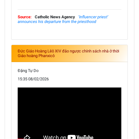
Source:
Catholic News Agency
‘Influencer priest’
announces his departure from the priesthood
Đức Giáo Hoàng Lêô XIV đảo ngược chính sách nhà ở thời
Giáo hoàng Phanxicô
Đặng Tự Do
15:35 08/02/2026