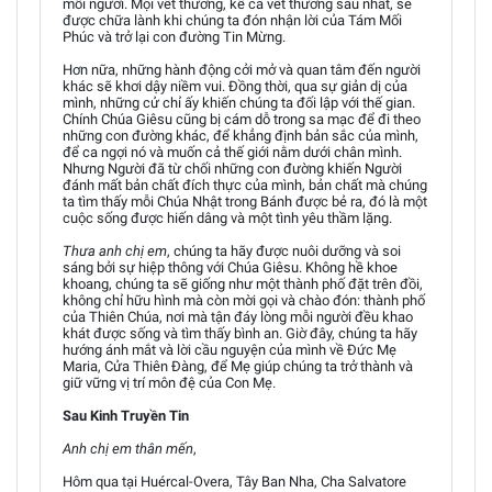
mỗi người. Mọi vết thương, kể cả vết thương sâu nhất, sẽ
được chữa lành khi chúng ta đón nhận lời của Tám Mối
Phúc và trở lại con đường Tin Mừng.
Hơn nữa, những hành động cởi mở và quan tâm đến người
khác sẽ khơi dậy niềm vui. Đồng thời, qua sự giản dị của
mình, những cử chỉ ấy khiến chúng ta đối lập với thế gian.
Chính Chúa Giêsu cũng bị cám dỗ trong sa mạc để đi theo
những con đường khác, để khẳng định bản sắc của mình,
để ca ngợi nó và muốn cả thế giới nằm dưới chân mình.
Nhưng Người đã từ chối những con đường khiến Người
đánh mất bản chất đích thực của mình, bản chất mà chúng
ta tìm thấy mỗi Chúa Nhật trong Bánh được bẻ ra, đó là một
cuộc sống được hiến dâng và một tình yêu thầm lặng.
Thưa anh chị em
, chúng ta hãy được nuôi dưỡng và soi
sáng bởi sự hiệp thông với Chúa Giêsu. Không hề khoe
khoang, chúng ta sẽ giống như một thành phố đặt trên đồi,
không chỉ hữu hình mà còn mời gọi và chào đón: thành phố
của Thiên Chúa, nơi mà tận đáy lòng mỗi người đều khao
khát được sống và tìm thấy bình an. Giờ đây, chúng ta hãy
hướng ánh mắt và lời cầu nguyện của mình về Đức Mẹ
Maria, Cửa Thiên Đàng, để Mẹ giúp chúng ta trở thành và
giữ vững vị trí môn đệ của Con Mẹ.
Sau Kinh Truyền Tin
Anh chị em thân mến
,
Hôm qua tại Huércal-Overa, Tây Ban Nha, Cha Salvatore