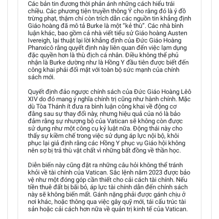
Các bản tin đương thời phản ánh những cách hiểu trái
chiều. Các phương tiện truyền thông Ý cho rằng đó là ý đồ
trừng phạt, thậm chí còn trích dẫn các nguồn tin khẳng định
Giáo hoàng đã mô tả Burke là một “kẻ thù”. Các nhà bình
luận khác, bao gồm cả nhà viết tiểu sử Giáo hoàng Austen
Ivereigh, lại thuật lại lời khẳng định của Đức Giáo Hoàng
Phanxicô rằng quyết định này liên quan đến việc lạm dụng
đặc quyền hơn là thù địch cá nhân. Điều không thể phủ
nhận là Burke dường như là Hồng Y đầu tiên được biết đến
công khai phải đối mặt với toàn bộ sức mạnh của chính
sách mới.
Quyết định đảo ngược chính sách của Đức Giáo Hoàng Lêô
XIV do đó mang ý nghĩa chính trị cũng như hành chính. Mặc
dù Tòa Thánh ít đưa ra bình luận công khai về động cơ
đằng sau sự thay đổi này, nhưng hiệu quả của nó là bảo
đảm rằng sự nhượng bộ của Vatican sẽ không còn được
sử dụng như một công cụ kỷ luật nữa. Động thái này cho
thấy sự kiềm chế trong việc sử dụng áp lực nội bộ, khôi
phục lại giả định rằng các Hồng Y phục vụ Giáo hội không
nên sợ bị trả thù vật chất vì những bất đồng về thần học.
Diễn biến này cũng đặt ra những câu hỏi không thể tránh
khỏi về tài chính của Vatican. Sắc lệnh năm 2023 được bảo
vệ như một đóng góp cần thiết cho cải cách tài chính. Nếu
tiền thuê đất bị bãi bỏ, áp lực tài chính dẫn đến chính sách
này sẽ không biến mất. Gánh nặng phải được gánh chịu ở
nơi khác, hoặc thông qua việc gây quỹ mới, tái cấu trúc tài
sản hoặc cải cách hơn nữa về quản trị kinh tế của Vatican.