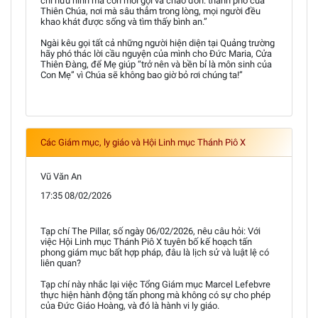
chỉ hữu hình mà còn mời gọi và chào đón: thành phố của
Thiên Chúa, nơi mà sâu thẳm trong lòng, mọi người đều
khao khát được sống và tìm thấy bình an.”
Ngài kêu gọi tất cả những người hiện diện tại Quảng trường
hãy phó thác lời cầu nguyện của mình cho Đức Maria, Cửa
Thiên Đàng, để Mẹ giúp “trở nên và bền bỉ là môn sinh của
Con Mẹ” vì Chúa sẽ không bao giờ bỏ rơi chúng ta!”
Các Giám mục, ly giáo và Hội Linh mục Thánh Piô X
Vũ Văn An
17:35 08/02/2026
Tạp chí The Pillar, số ngày 06/02/2026, nêu câu hỏi: Với
việc Hội Linh mục Thánh Piô X tuyên bố kế hoạch tấn
phong giám mục bất hợp pháp, đâu là lịch sử và luật lệ có
liên quan?
Tạp chí này nhắc lại việc Tổng Giám mục Marcel Lefebvre
thực hiện hành động tấn phong mà không có sự cho phép
của Đức Giáo Hoàng, và đó là hành vi ly giáo.