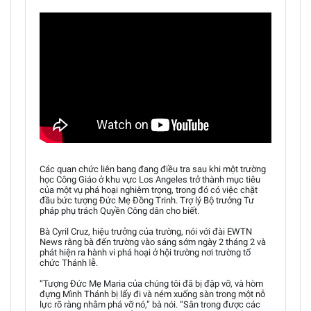
Các quan chức liên bang đang điều tra sau khi một trường
học Công Giáo ở khu vực Los Angeles trở thành mục tiêu
của một vụ phá hoại nghiêm trọng, trong đó có việc chặt
đầu bức tượng Đức Mẹ Đồng Trinh. Trợ lý Bộ trưởng Tư
pháp phụ trách Quyền Công dân cho biết.
Bà Cyril Cruz, hiệu trưởng của trường, nói với đài EWTN
News rằng bà đến trường vào sáng sớm ngày 2 tháng 2 và
phát hiện ra hành vi phá hoại ở hội trường nơi trường tổ
chức Thánh lễ.
“Tượng Đức Mẹ Maria của chúng tôi đã bị đập vỡ, và hòm
đựng Mình Thánh bị lấy đi và ném xuống sàn trong một nỗ
lực rõ ràng nhằm phá vỡ nó,” bà nói. “Sân trong được các