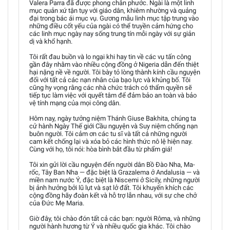
Valera Parra đã được phong chân phước. Ngài là một linh
mục quản xứ tận tụy với giáo dân, khiêm nhường và quảng
đại trong bác ái mục vụ. Gương mẫu linh mục tập trung vào
những điều cốt yếu của ngài có thể truyền cảm hứng cho
các linh mục ngày nay sống trung tín mỗi ngày với sự giản
dị và khổ hạnh.
Tôi rất đau buồn và lo ngại khi hay tin về các vụ tấn công
gần đây nhằm vào nhiều cộng đồng ở Nigeria dẫn đến thiệt
hại nặng nề về người. Tôi bày tỏ lòng thành kính cầu nguyện
đối với tất cả các nạn nhân của bạo lực và khủng bố. Tôi
cũng hy vọng rằng các nhà chức trách có thẩm quyền sẽ
tiếp tục làm việc với quyết tâm để đảm bảo an toàn và bảo
vệ tính mạng của mọi công dân.
Hôm nay, ngày tưởng niệm Thánh Giuse Bakhita, chúng ta
cử hành Ngày Thế giới Cầu nguyện và Suy niệm chống nạn
buôn người. Tôi cảm ơn các tu sĩ và tất cả những người
cam kết chống lại và xóa bỏ các hình thức nô lệ hiện nay.
Cùng với họ, tôi nói: hòa bình bắt đầu từ phẩm giá!
Tôi xin gửi lời cầu nguyện đến người dân Bồ Đào Nha, Ma-
rốc, Tây Ban Nha — đặc biệt là Grazalema ở Andalusia — và
miền nam nước Ý, đặc biệt là Niscemi ở Sicily, những người
bị ảnh hưởng bởi lũ lụt và sạt lở đất. Tôi khuyến khích các
cộng đồng hãy đoàn kết và hỗ trợ lẫn nhau, với sự che chở
của Đức Mẹ Maria.
Giờ đây, tôi chào đón tất cả các bạn: người Rôma, và những
người hành hương từ Ý và nhiều quốc gia khác. Tôi chào