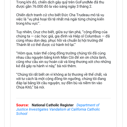
Trong khi đó, chiến dịch gây quỹ trên GoFundMe đã thu
được gần 76.000 đô la vào sáng ngày 3 tháng 2.
Chiến dịch tranh cử cho biết Đức Cha Trudeau mô tả vụ
việc là “vụ phá hoại tồi tệ nhất mà ngài từng chứng kiến
trong khu vực”.
Tuy nhiên, Cruz cho biết, giữa sự tàn phá, “cộng đồng của
chúng ta — các học giả, gia đình và Hiệp sĩ Columbus — đã
cùng nhau dọn dẹp, phục hồi và chuẩn bị hội trường để
Thánh lễ có thể được cử hành trở lại.”
“Hôm qua, toàn thể cộng đồng trường chúng tôi đã cùng
nhau cầu nguyện bằng kinh Mân Côi để xin ơn chữa lành,
cũng như cầu xin sự hoán cải và lòng thương xót cho những
kẻ đã gây ra hành vi này,” bà nói thêm.
“Chúng tôi rất biết ơn vì không ai bị thương về thể chất, và
với tư cách là một cộng đồng tín ngưỡng, chúng tôi đang
đáp lại bằng lời cầu nguyện, sự đền bù và niềm tin vào
Chúa Kitô,” bà nói.
Source:
National Catholic Register
Department of
Justice Investigates Vandalism at California Catholic
School