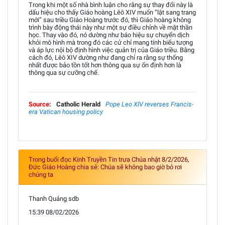
Trong khi một số nhà bình luận cho rằng sự thay đổi này là
dấu hiệu cho thấy Giáo hoàng Lêô XIV muốn “lật sang trang
mới” sau triều Giáo Hoàng trước đó, thì Giáo hoàng không
trình bày động thái này như một sự điều chỉnh về mặt thần
học. Thay vào đó, nó dường như báo hiệu sự chuyển dịch
khỏi mô hình mà trong đó các cử chỉ mang tính biểu tượng
và áp lực nội bộ định hình việc quản trị của Giáo triều. Bằng
cách đó, Lêô XIV dường như đang chỉ ra rằng sự thống
nhất được bảo tồn tốt hơn thông qua sự ổn định hơn là
thông qua sự cưỡng chế.
Source:
Catholic Herald
Pope Leo XIV reverses Francis-
era Vatican housing policy
Trong buổi đọc Kinh Truyền Tin trưa Chúa nhật 8/2/2026,
Đức Giáo Hoàng chia sẻ: Chúa sẽ không bao giờ bỏ rơi
chúng ta
Thanh Quảng sdb
15:39 08/02/2026