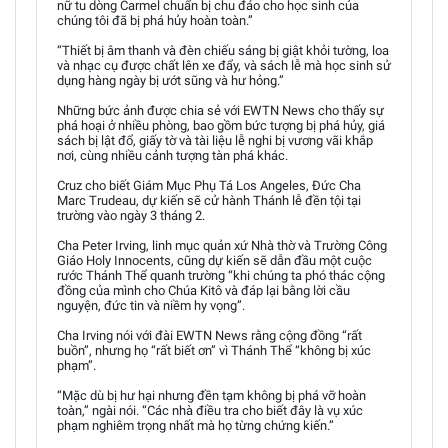
nữ tu dòng Carmel chuẩn bị chu đáo cho học sinh của
chúng tôi đã bị phá hủy hoàn toàn.”
“Thiết bị âm thanh và đèn chiếu sáng bị giật khỏi tường, loa
và nhạc cụ được chất lên xe đẩy, và sách lễ mà học sinh sử
dụng hàng ngày bị ướt sũng và hư hỏng.”
Những bức ảnh được chia sẻ với EWTN News cho thấy sự
phá hoại ở nhiều phòng, bao gồm bức tượng bị phá hủy, giá
sách bị lật đổ, giấy tờ và tài liệu lễ nghi bị vương vãi khắp
nơi, cùng nhiều cảnh tượng tàn phá khác.
Cruz cho biết Giám Mục Phụ Tá Los Angeles, Đức Cha
Marc Trudeau, dự kiến sẽ cử hành Thánh lễ đền tội tại
trường vào ngày 3 tháng 2.
Cha Peter Irving, linh mục quản xứ Nhà thờ và Trường Công
Giáo Holy Innocents, cũng dự kiến sẽ dẫn đầu một cuộc
rước Thánh Thể quanh trường “khi chúng ta phó thác cộng
đồng của mình cho Chúa Kitô và đáp lại bằng lời cầu
nguyện, đức tin và niềm hy vọng”.
Cha Irving nói với đài EWTN News rằng cộng đồng “rất
buồn”, nhưng họ “rất biết ơn” vì Thánh Thể “không bị xúc
phạm”.
“Mặc dù bị hư hại nhưng đền tạm không bị phá vỡ hoàn
toàn,” ngài nói. “Các nhà điều tra cho biết đây là vụ xúc
phạm nghiêm trọng nhất mà họ từng chứng kiến.”