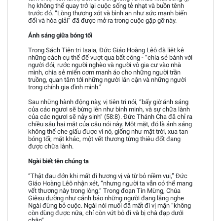
họ không thể quay trở lại cuộc sống tẻ nhạt và buồn tênh
trước đó. “Lòng thương xót và bình an như sức mạnh biến
đổi và hòa giải” đã được mở ra trong cuộc gặp gỡ này.
Ánh sáng giữa bóng tối
Trong Sách Tiên tri Isaia, Đức Giáo Hoàng Lêô đã liệt kê
những cách cụ thể để vượt qua bất công - “chia sẻ bánh với
người đói, rước người nghèo và người vô gia cư vào nhà
mình, chia sẻ miến cơm manh áo cho những người trần
truồng, quan tâm tới những người lân cận và những người
trong chính gia đình mình.”
Sau những hành động này, vị tiên tri nói, “bấy giờ ánh sáng
của các ngươi sẽ bừng lên như bình minh, và sự chữa lành
của các ngươi sẽ nảy sinh” (58:8). Đức Thánh Cha đã chỉ ra
chiều sâu hai mặt của câu nói này. Một mặt, đó là ánh sáng
không thể che giấu được vì nó, giống như mặt trời, xua tan
bóng tối; mặt khác, một vết thương từng thiêu đốt đang
được chữa lành.
Ngài biết tên chúng ta
“Thật đau đớn khi mất đi hương vị và từ bỏ niềm vui,” Đức
Giáo Hoàng Lêô nhận xét, “nhưng người ta vẫn có thể mang
vết thương này trong lòng.” Trong đoạn Tin Mừng, Chúa
Giêsu dường như cảnh báo những người đang lắng nghe
Ngài đừng bỏ cuộc. Ngài nói muối đã mất đi vị mặn “không
còn dùng được nữa, chỉ còn vứt bỏ đi và bị chà đạp dưới
chân”.