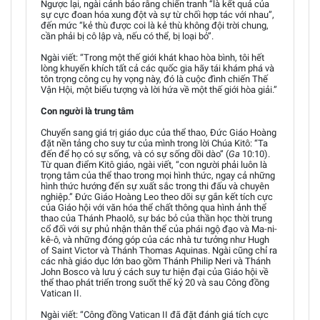
Ngược lại, ngài cảnh báo rằng chiến tranh “là kết quả của
sự cực đoan hóa xung đột và sự từ chối hợp tác với nhau”,
đến mức “kẻ thù được coi là kẻ thù không đội trời chung,
cần phải bị cô lập và, nếu có thể, bị loại bỏ”.
Ngài viết: “Trong một thế giới khát khao hòa bình, tôi hết
lòng khuyến khích tất cả các quốc gia hãy tái khám phá và
tôn trọng công cụ hy vọng này, đó là cuộc đình chiến Thế
Vận Hội, một biểu tượng và lời hứa về một thế giới hòa giải.”
Con người là trung tâm
Chuyển sang giá trị giáo dục của thể thao, Đức Giáo Hoàng
đặt nền tảng cho suy tư của mình trong lời Chúa Kitô: “Ta
đến để họ có sự sống, và có sự sống dồi dào” (
Ga
10:10).
Từ quan điểm Kitô giáo, ngài viết, “con người phải luôn là
trọng tâm của thể thao trong mọi hình thức, ngay cả những
hình thức hướng đến sự xuất sắc trong thi đấu và chuyên
nghiệp.” Đức Giáo Hoàng Leo theo dõi sự gắn kết tích cực
của Giáo hội với văn hóa thể chất thông qua hình ảnh thể
thao của Thánh Phaolô, sự bác bỏ của thần học thời trung
cổ đối với sự phủ nhận thân thể của phái ngộ đạo và Ma-ni-
kê-ô, và những đóng góp của các nhà tư tưởng như Hugh
of Saint Victor và Thánh Thomas Aquinas. Ngài cũng chỉ ra
các nhà giáo dục lớn bao gồm Thánh Philip Neri và Thánh
John Bosco và lưu ý cách suy tư hiện đại của Giáo hội về
thể thao phát triển trong suốt thế kỷ 20 và sau Công đồng
Vatican II.
Ngài viết: “Công đồng Vatican II đã đặt đánh giá tích cực