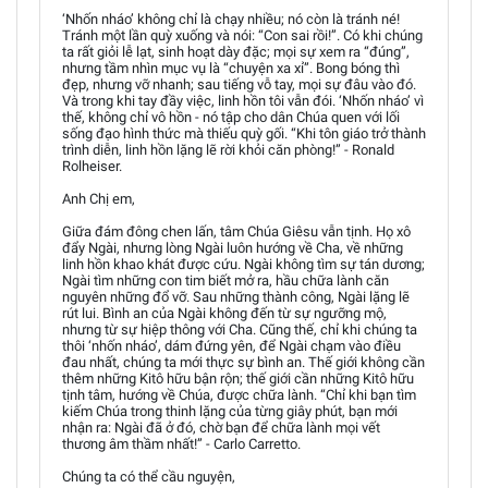
‘Nhốn nháo’ không chỉ là chạy nhiều; nó còn là tránh né!
Tránh một lần quỳ xuống và nói: “Con sai rồi!”. Có khi chúng
ta rất giỏi lễ lạt, sinh hoạt dày đặc; mọi sự xem ra “đúng”,
nhưng tầm nhìn mục vụ là “chuyện xa xỉ”. Bong bóng thì
đẹp, nhưng vỡ nhanh; sau tiếng vỗ tay, mọi sự đâu vào đó.
Và trong khi tay đầy việc, linh hồn tôi vẫn đói. ‘Nhốn nháo’ vì
thế, không chỉ vô hồn - nó tập cho dân Chúa quen với lối
sống đạo hình thức mà thiếu quỳ gối. “Khi tôn giáo trở thành
trình diễn, linh hồn lặng lẽ rời khỏi căn phòng!” - Ronald
Rolheiser.
Anh Chị em,
Giữa đám đông chen lấn, tâm Chúa Giêsu vẫn tịnh. Họ xô
đẩy Ngài, nhưng lòng Ngài luôn hướng về Cha, về những
linh hồn khao khát được cứu. Ngài không tìm sự tán dương;
Ngài tìm những con tim biết mở ra, hầu chữa lành căn
nguyên những đổ vỡ. Sau những thành công, Ngài lặng lẽ
rút lui. Bình an của Ngài không đến từ sự ngưỡng mộ,
nhưng từ sự hiệp thông với Cha. Cũng thế, chỉ khi chúng ta
thôi ‘nhốn nháo’, dám đứng yên, để Ngài chạm vào điều
đau nhất, chúng ta mới thực sự bình an. Thế giới không cần
thêm những Kitô hữu bận rộn; thế giới cần những Kitô hữu
tịnh tâm, hướng về Chúa, được chữa lành. “Chỉ khi bạn tìm
kiếm Chúa trong thinh lặng của từng giây phút, bạn mới
nhận ra: Ngài đã ở đó, chờ bạn để chữa lành mọi vết
thương âm thầm nhất!” - Carlo Carretto.
Chúng ta có thể cầu nguyện,