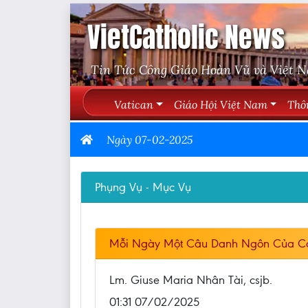
VietCatholic News
Tin Tức Công Giáo Hoàn Vũ và Việt 
Vatican
Giáo Hội Việt Nam
Thô
Ngày 07-02-2025
Phụng Vụ - Mục Vụ
Mỗi Ngày Một Câu Danh Ngôn Của C
Lm. Giuse Maria Nhân Tài, csjb.
01:31 07/02/2025