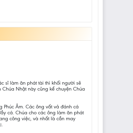
sĩ làm ăn phát tài thì khối người sẽ
 Âm Chúa Nhật này cũng kể chuyện Chúa
ng Phúc Âm. Các ông vất vả đánh cá
đầy cá. Chúa cho các ông làm ăn phát
mang công việc, và nhất là cần may
c.