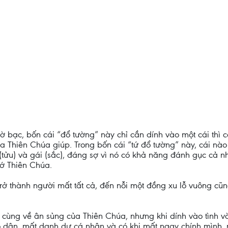
 cờ bạc, bốn cái “đổ tường” này chỉ cần dính vào một cái thì 
a Thiên Chúa giúp. Trong bốn cái “tứ đổ tường” này, cái n
(tửu) và gái (sắc), đáng sợ vì nó có khả năng đánh gục cả 
tớ Thiên Chúa.
rở thành người mất tất cả, đến nỗi một đồng xu lỗ vuông cũn
cùng về ân sủng của Thiên Chúa, nhưng khi dính vào tình và 
o dân, mất danh dự cá nhân và có khi mất ngay chính mình, 