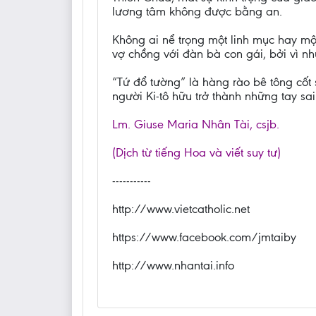
lương tâm không được bằng an.
Không ai nể trọng một linh mục hay một
vợ chồng với đàn bà con gái, bởi vì n
“Tứ đổ tường” là hàng rào bê tông cốt
người Ki-tô hữu trở thành những tay sa
Lm. Giuse Maria Nhân Tài, csjb.
(Dịch từ tiếng Hoa và viết suy tư)
-----------
http://www.vietcatholic.net
https://www.facebook.com/jmtaiby
http://www.nhantai.info