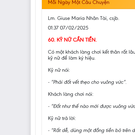
Mỗi Ngày Một Câu Chuyện
Lm. Giuse Maria Nhân Tài, csjb.
01:37 07/02/2025
60. KỸ NỮ CẦN TIỀN.
Có một khách làng chơi kết thân rất lâu 
kỹ nữ để làm ký hiệu.
Kỹ nữ nói:
- “Phải đốt vết thẹo cho vuông vức”.
Khách làng chơi nói:
- “Đốt như thế nào mới được vuông vứ
Kỹ nữ trả lời:
- “Rất dễ, dùng một đồng tiền bỏ trên 