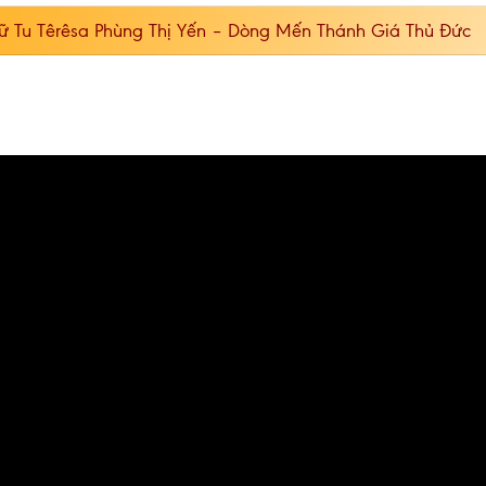
 Tu Têrêsa Phùng Thị Yến – Dòng Mến Thánh Giá Thủ Đức