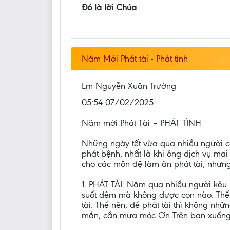
Đó là lời Chúa
Năm Mới Phát tài - Phát tình
Lm Nguyễn Xuân Trường
05:54 07/02/2025
Năm mới Phát Tài – PHÁT TÌNH
Những ngày tết vừa qua nhiều người cầ
phát bệnh, nhất là khi ông dịch vụ ma
cho các môn đệ làm ăn phát tài, nhưng 
1. PHÁT TÀI. Năm qua nhiều người kêu
suốt đêm mà không được con nào. Thế 
tài. Thế nên, để phát tài thì không n
mắn, cần mưa móc Ơn Trên ban xuống