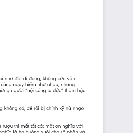
coi như đời đi đong, không cứu vãn
ào cũng nguy hiểm như nhau, nhưng
những người “nội công tu đức” thâm hậu
g không có, để rồi bị chính kỹ nữ nhạo
rượu thì mất tất cả: mất ơn nghĩa với
nghĩa là họ buông xuôi cho số phận và