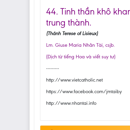
44. Tinh thần khô kha
trung thành.
(Thánh Terese of Lisieux)
Lm. Giuse Maria Nhân Tài, csjb.
(Dịch từ tiếng Hoa và viết suy tư)
---------
http://www.vietcatholic.net
https://www.facebook.com/jmtaiby
http://www.nhantai.info