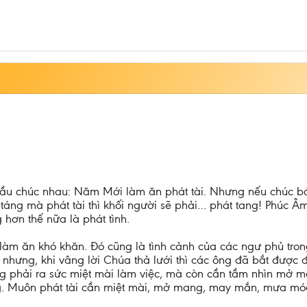
u chúc nhau: Năm Mới làm ăn phát tài. Nhưng nếu chúc bác 
i táng mà phát tài thì khối người sẽ phải… phát tang! Phúc
hơn thế nữa là phát tình.
 làm ăn khó khăn. Đó cũng là tình cảnh của các ngư phủ tro
nhưng, khi vâng lời Chúa thả lưới thì các ông đã bắt được 
hững phải ra sức miệt mài làm việc, mà còn cần tầm nhìn mở 
. Muôn phát tài cần miệt mài, mở mang, may mắn, mưa mó