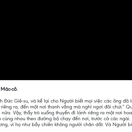
 Mác-cô.
h Đức Giê-su, và kể lại cho Người biết mọi việc các ông đã 
iêng ra, đến một nơi thanh vắng mà nghỉ ngơi đôi chút.” Quả
nữa. Vậy, thầy trò xuống thuyền đi lánh riêng ra một nơi hoa
ọ cùng nhau theo đường bộ chạy đến nơi, trước cả các ngài.
ơng, vì họ như bầy chiên không người chăn dắt. Và Người b