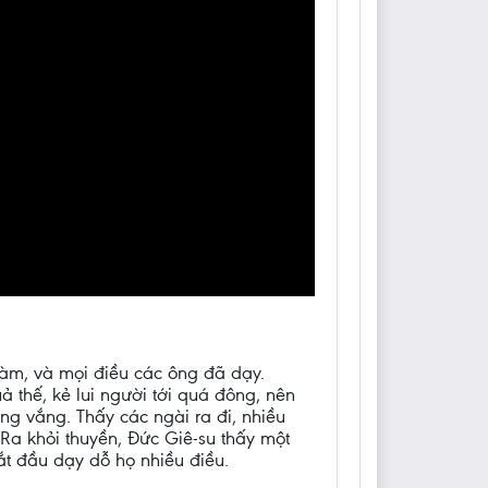
làm, và mọi điều các ông đã dạy.
 thế, kẻ lui người tới quá đông, nên
ng vắng. Thấy các ngài ra đi, nhiều
 Ra khỏi thuyền, Đức Giê-su thấy một
ắt đầu dạy dỗ họ nhiều điều.