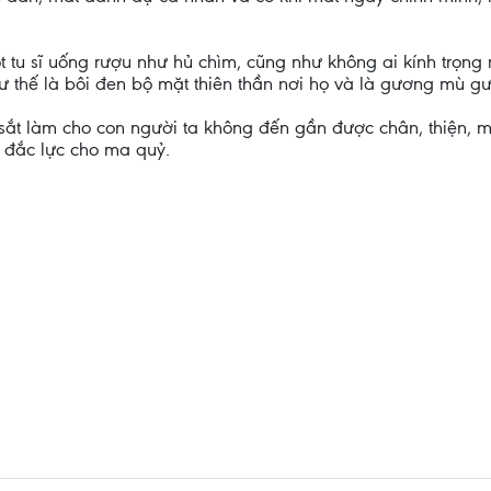
 tu sĩ uống rượu như hủ chìm, cũng như không ai kính trọng m
hư thế là bôi đen bộ mặt thiên thần nơi họ và là gương mù g
 sắt làm cho con người ta không đến gần được chân, thiện, 
i đắc lực cho ma quỷ.