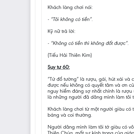
Khách làng chơi nói:
- “Tôi không có tiền”.
Kỹ nữ trả lời:
- “Không có tiền thì không đốt được”.
(Tiếu Hải Thiên Kim)
Suy tư 60:
“Tứ đổ tường” là rượu, gái, hút xái và
được nếu không có quyết tâm và ơn củ
nguy hiểm đáng sợ nhất chính là rượu 
là những người đã dâng mình làm tôi 
Khách làng chơi từ một người giàu có t
báng và coi thường.
Người dâng mình làm tôi tớ giàu có vô 
Thiên Chúa, mất sự kính trọng của giá