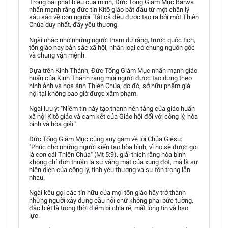
Trong bài phát biểu của mình, Đức Tổng Giám Mục Barwa
nhấn mạnh rằng đức tin Kitô giáo bắt đầu từ một chân lý
sâu sắc về con người: Tất cả đều được tạo ra bởi một Thiên
Chúa duy nhất, đầy yêu thương.
Ngài nhắc nhở những người tham dự rằng, trước quốc tịch,
tôn giáo hay bản sắc xã hội, nhân loại có chung nguồn gốc
và chung vận mệnh.
Dựa trên Kinh Thánh, Đức Tổng Giám Mục nhấn mạnh giáo
huấn của Kinh Thánh rằng mỗi người được tạo dựng theo
hình ảnh và họa ảnh Thiên Chúa, do đó, sở hữu phẩm giá
nội tại không bao giờ được xâm phạm.
Ngài lưu ý: "Niềm tin này tạo thành nền tảng của giáo huấn
xã hội Kitô giáo và cam kết của Giáo hội đối với công lý, hòa
bình và hòa giải."
Đức Tổng Giám Mục cũng suy gẫm về lời Chúa Giêsu:
"Phúc cho những người kiến tạo hòa bình, vì họ sẽ được gọi
là con cái Thiên Chúa" (Mt 5:9), giải thích rằng hòa bình
không chỉ đơn thuần là sự vắng mặt của xung đột, mà là sự
hiện diện của công lý, tình yêu thương và sự tôn trọng lẫn
nhau.
Ngài kêu gọi các tín hữu của mọi tôn giáo hãy trở thành
những người xây dựng cầu nối chứ không phải bức tường,
đặc biệt là trong thời điểm bị chia rẽ, mất lòng tin và bạo
lực.