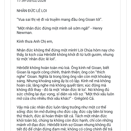
17:59 05/02/2026
NHÂN ĐỨC LẺ LOI
“Vua sai thị vệ đi và truyền mang đầu ông Gioan tới”.
“Một nhân đức đứng một mình sẽ sớm ngã!” - Henry
Newman.
Kính thưa Anh Chị em,
Nhân đức không thể đứng một mình! Lời Chúa hôm nay cho
thấy, bi kịch của Hêrôđê không khởi đi từ lưỡi gươm, nhưng
từ một ‘nhân đức lẻ loi!’.
Hêrôđê không hoàn toàn mù loà. Ông kính nể Gioan, biết
Gioan là người công chính, thánh thiện; ông còn “thích
nghe” Gioan. Nghĩa là trong lòng ông vẫn còn một khoảng
sáng. Nhưng khoảng sáng ấy bị cô lập. Kính nể mà không
hoán cải; lắng nghe mà không quyết tâm; xúc động mà
không đổi thay - đó là một ‘nhân đức lẻ loi’. Nó không đủ
sức chống lại dục vọng, sĩ diện và nỗi sợ. “Một thói xấu luôn
mở cửa cho nhiều thói xấu khác!” - Grêgôriô Cả.
Vậy mà các nhân đức luôn tăng trưởng như một cơ thể
sống: đức tin mở đường cho đức cậy, đức cậy bền bỉ trong
thử thách, đức ái hoàn thiện tất cả. Tách một nhân đức
khỏi toàn bộ, chúng ta không còn đức hạnh, chỉ còn những
mảnh vỡ đạo đức. Hêrôđê kính sợ Gioan nhưng không đủ
tiết độ để chặn đứng đam mê; không có công chính để trả