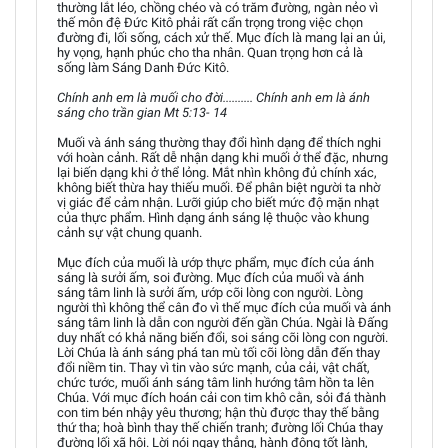
thường lắt léo, chồng chéo và có trăm đường, ngàn nẻo vì
thế môn đệ Đức Kitô phải rất cẩn trọng trong việc chọn
đường đi, lối sống, cách xử thế. Mục đích là mang lại an ủi,
hy vọng, hạnh phúc cho tha nhân. Quan trọng hơn cả là
sống làm Sáng Danh Đức Kitô.
Chính anh em là muối cho đời.......... Chính anh em là ánh
sáng cho trần gian Mt 5:13- 14
Muối và ánh sáng thường thay đổi hình dạng để thích nghi
với hoàn cảnh. Rất dễ nhận dạng khi muối ở thể đặc, nhưng
lại biến dạng khi ở thể lỏng. Mắt nhìn không đủ chính xác,
không biết thừa hay thiếu muối. Để phân biệt người ta nhờ
vị giác để cảm nhận. Lưỡi giúp cho biết mức độ mặn nhạt
của thực phẩm. Hình dạng ánh sáng lệ thuộc vào khung
cảnh sự vật chung quanh.
Mục đích của muối là ướp thực phẩm, mục đích của ánh
sáng là sưởi ấm, soi đường. Mục đích của muối và ánh
sáng tâm linh là sưởi ấm, ướp cõi lòng con người. Lòng
người thì không thể cân đo vì thế mục đích của muối và ánh
sáng tâm linh là dẫn con người đến gần Chúa. Ngài là Đấng
duy nhất có khả năng biến đổi, soi sáng cõi lòng con người.
Lời Chúa là ánh sáng phá tan mù tối cõi lòng dẫn đến thay
đổi niềm tin. Thay vì tin vào sức mạnh, của cải, vật chất,
chức tước, muối ánh sáng tâm linh hướng tâm hồn ta lên
Chúa. Với mục đích hoán cải con tim khô cằn, sỏi đá thành
con tim bén nhậy yêu thương; hận thù được thay thế bằng
thứ tha; hoà bình thay thế chiến tranh; đường lối Chúa thay
đường lối xã hội. Lời nói ngay thẳng, hành động tốt lành,