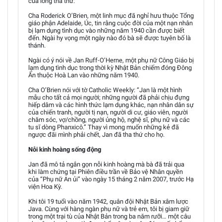
của lòng tha thứ.
Cha Roderick O’Brien, một linh mục đã nghỉ hưu thuộc Tổng
giáo phận Adelaide, Úc, tin rằng cuộc đời của một nạn nhân
bị lạm dụng tình dục vào những năm 1940 cần được biết
đến. Ngài hy vọng một ngày nào đó bà sẽ được tuyên bố là
thánh.
Ngài có ý nói về Jan Ruff-O’Herne, một phụ nữ Công Giáo bị
lạm dụng tình dục trong thời kỳ Nhật Bản chiếm đóng Đông
Ấn thuộc Hoà Lan vào những năm 1940.
Cha O’Brien nói với tờ Catholic Weekly: “Jan là một hình
mẫu cho tất cả mọi người; những người đã phải chịu đựng
hiếp dâm và các hình thức lạm dụng khác, nạn nhân dân sự
của chiến tranh, người tị nạn, người di cư, giáo viên, người
chăm sóc, vợ/chồng, người ủng hộ, nghệ sĩ, phụ nữ và các
tu sĩ dòng Phanxicô.” Thay vì mong muốn những kẻ đã
ngược đãi mình phải chết, Jan đã tha thứ cho họ.
Nỗi kinh hoàng sống động
Jan đã mô tả ngắn gọn nỗi kinh hoàng mà bà đã trải qua
khi làm chứng tại Phiên điều trần về Bảo vệ Nhân quyền
của “Phụ nữ An ủi” vào ngày 15 tháng 2 năm 2007, trước Hạ
viện Hoa Kỳ.
Khi tôi 19 tuổi vào năm 1942, quân đội Nhật Bản xâm lược
Java. Cùng với hàng ngàn phụ nữ và trẻ em, tôi bị giam giữ
trong một trại tù của Nhật Bản trong ba năm rưỡi… một câu