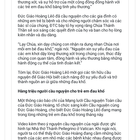
thương xót, và sự hỗ trợ của một cộng đồng đồng hành với
các trẻ em đau khổ bằng tình yêu thương.”
Đức Giáo Hoàng Lêô đã cầu nguyện cho các gia đình có
những em trẻ bị bệnh và cho những người chăm sóc và các
bác sĩ của chúng, ĐTC bày tỏ hy vọng rằng Chúa Thánh
Thần sẽ soi sáng các quyết định của họ và ban cho họ lòng
kiên nhẫn và dịu dàng.
“Lạy Chúa, xin dạy chúng con nhận ra dung nhan Chúa nơi
mỗi em bé đau khổ,” ngài nói. “Nguyện xin sự yếu đau của
các em khơi dậy lòng thương xót trong chúng con, thúc đẩy
chúng con quan tâm, đồng hành và yêu thương bằng những
hành động cụ thể của tình đoàn kết.”
Tóm lại, Đức Giáo Hoàng Lêô mời gọi các tín hữu cầu
nguyện để Giáo Hội biết cách nâng đỡ sự yếu đuối và trở
thành nguồn an ủi giữa những đau khổ.
Hàng triệu người cầu nguyện cho trẻ em đau khổ
Một thông cáo báo chí của Mạng lưới Cầu nguyện Toàn cầu
của Đức Giáo Hoàng, tổ chức sáng kiến Cầu nguyện cùng
Đức Giáo Hoàng, cho biết Đức Giáo Hoàng Lêô đang mang
trong lòng những trẻ em đau khổ trong tháng này.
Video kèm theo ý nguyện cầu nguyện của ngài được ghi
hình tại Nhà thờ Thánh Pellegrino ở Vatican. Khi ngài nói,
người ta có thể thấy Đức Giáo Hoàng đang cầm những bức
tranh của các em nhỏ mắc các bệnh khác nhau đang được