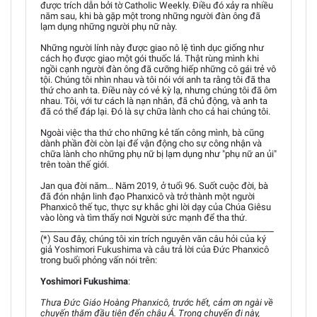
được trích dẫn bởi tờ Catholic Weekly. Điều đó xảy ra nhiều
năm sau, khi bà gặp một trong những người đàn ông đã
lạm dụng những người phụ nữ này.
Những người lính này được giao nô lệ tình dục giống như
cách họ được giao một gói thuốc lá. Thật rùng mình khi
ngồi cạnh người đàn ông đã cưỡng hiếp những cô gái trẻ vô
tội. Chúng tôi nhìn nhau và tôi nói với anh ta rằng tôi đã tha
thứ cho anh ta. Điều này có vẻ kỳ lạ, nhưng chúng tôi đã ôm
nhau. Tôi, với tư cách là nạn nhân, đã chủ động, và anh ta
đã có thể đáp lại. Đó là sự chữa lành cho cả hai chúng tôi.
Ngoài việc tha thứ cho những kẻ tấn công mình, bà cũng
dành phần đời còn lại để vận động cho sự công nhận và
chữa lành cho những phụ nữ bị lạm dụng như "phụ nữ an ủi"
trên toàn thế giới.
Jan qua đời năm... Năm 2019, ở tuổi 96. Suốt cuộc đời, bà
đã đón nhận linh đạo Phanxicô và trở thành một người
Phanxicô thế tục, thực sự khắc ghi lời dạy của Chúa Giêsu
vào lòng và tìm thấy nơi Người sức mạnh để tha thứ.
_______________________________________________________
(*) Sau đây, chúng tôi xin trích nguyên văn câu hỏi của ký
giả Yoshimori Fukushima và câu trả lời của Đức Phanxicô
trong buổi phỏng vấn nói trên:
Yoshimori Fukushima
:
Thưa Đức Giáo Hoàng Phanxicô, trước hết, cảm ơn ngài về
chuyến thăm đầu tiên đến châu Á. Trong chuyến đi này,