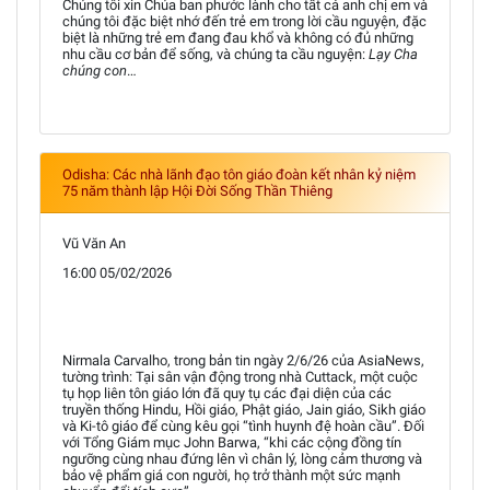
Chúng tôi xin Chúa ban phước lành cho tất cả anh chị em và
chúng tôi đặc biệt nhớ đến trẻ em trong lời cầu nguyện, đặc
biệt là những trẻ em đang đau khổ và không có đủ những
nhu cầu cơ bản để sống, và chúng ta cầu nguyện:
Lạy Cha
chúng con
…
Odisha: Các nhà lãnh đạo tôn giáo đoàn kết nhân kỷ niệm
75 năm thành lập Hội Đời Sống Thần Thiêng
Vũ Văn An
16:00 05/02/2026
Nirmala Carvalho, trong bản tin ngày 2/6/26 của AsiaNews,
tường trình: Tại sân vận động trong nhà Cuttack, một cuộc
tụ họp liên tôn giáo lớn đã quy tụ các đại diện của các
truyền thống Hindu, Hồi giáo, Phật giáo, Jain giáo, Sikh giáo
và Ki-tô giáo để cùng kêu gọi “tình huynh đệ hoàn cầu”. Đối
với Tổng Giám mục John Barwa, “khi các cộng đồng tín
ngưỡng cùng nhau đứng lên vì chân lý, lòng cảm thương và
bảo vệ phẩm giá con người, họ trở thành một sức mạnh