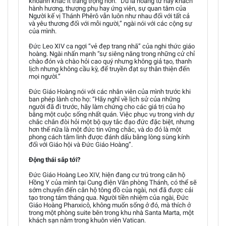
khoảnh khắc ít trang trọng hơn. “Dù là hoàng tử hay khách
hành hương, thượng phụ hay ứng viên, sự quan tâm của
Người kế vị Thánh Phêrô vẫn luôn như nhau đối với tất cả
và yêu thương đối với mỗi người,” ngài nói với các cộng sự
của mình.
Đức Leo XIV ca ngợi “vẻ đẹp trang nhã” của nghi thức giáo
hoàng. Ngài nhấn mạnh “sự siêng năng trong những cử chỉ
chào đón và chào hỏi cao quý nhưng không giả tạo, thanh
lịch nhưng không cầu kỳ, để truyền đạt sự thân thiện đến
mọi người.”
Đức Giáo Hoàng nói với các nhân viên của mình trước khi
ban phép lành cho họ: “Hãy nghĩ về lịch sử của những
người đã đi trước, hãy làm chứng cho các giá trị của họ
bằng một cuộc sống nhất quán. Việc phục vụ trong vinh dự
chắc chắn đòi hỏi một bộ quy tắc đạo đức đặc biệt, nhưng
hơn thế nữa là một đức tin vững chắc, và do đó là một
phong cách tâm linh được đánh dấu bằng lòng sùng kính
đối với Giáo hội và Đức Giáo Hoàng”.
Động thái sắp tới?
Đức Giáo Hoàng Leo XIV, hiện đang cư trú trong căn hộ
Hồng Y của mình tại Cung điện Văn phòng Thánh, có thể sẽ
sớm chuyển đến căn hộ tông đồ của ngài, nơi đã được cải
tạo trong tám tháng qua. Người tiền nhiệm của ngài, Đức
Giáo Hoàng Phanxicô, không muốn sống ở đó, mà thích ở
trong một phòng suite bên trong khu nhà Santa Marta, một
khách sạn nằm trong khuôn viên Vatican.