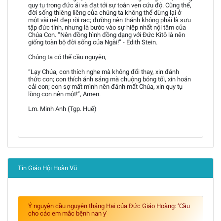
quy tụ trong đức ái và đạt tới sự toàn vẹn cứu độ. Cũng thế,
đời sống thiêng liêng của chúng ta không thể dừng lại ở
một vài nét đẹp rời rạc; đường nên thánh không phải là sưu
tập đức tính, nhưng là bước vào sự hiệp nhất nội tâm của
Chúa Con. “Nên đồng hình đồng dạng với Đức Kitô là nên
giống toàn bộ đời sống của Ngài!” - Edith Stein.
Chúng ta có thể cầu nguyện,
“Lạy Chúa, con thích nghe mà không đổi thay, xin đánh
thức con; con thích ánh sáng mà chuộng bóng tối, xin hoán
cải con; con sợ mất mình nên đánh mất Chúa, xin quy tụ
lòng con nên một!”, Amen.
Lm. Minh Anh (Tgp. Huế)
Tin Giáo Hội Hoàn Vũ
Ý nguyện cầu nguyện tháng Hai của Đức Giáo Hoàng: ‘Cầu
cho các em mắc bệnh nan y’