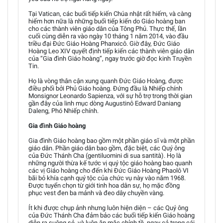
Tại Vatican, các buổi tiếp kiến Chúa nhật rất hiếm, và càng
hiếm hơn nữa là những buổi tiếp kiến do Giáo hoàng ban
cho các thành viên giáo dân của Tông Phủ. Thực thế, lần
cuối cùng diễn ra vào ngày 10 tháng 1 năm 2014, vào đầu
triều đại Đức Giáo Hoàng Phanxicô. Giờ đây, Đức Giáo
Hoàng Leo XIV quyết định tiếp kiến các thành viên giáo dân
của “Gia đình Giáo hoàng”, ngay trước giờ đọc kinh Truyền
Tin.
Họ là vòng thân cận xung quanh Đức Giáo Hoàng, được
điều phối bởi Phủ Giáo hoàng. Đứng đầu là Nhiếp chính
Monsignor Leonardo Sapienza, với sự hỗ trợ trong thời gian
gần đây của linh mục dòng Augustinô Edward Daniang
Daleng, Phó Nhiếp chính.
Gia đình Giáo hoàng
Gia đình Giáo hoàng bao gồm một phần giáo sĩ và một phần
giáo dân. Phần giáo dân bao gồm, đặc biệt, các Quý ông
của Đức Thánh Cha (gentiluomini di sua santità). Họ là
những người thừa kế tước vị quý tộc giáo hoàng bao quanh
các vị Giáo hoàng cho đến khi Đức Giáo Hoàng Phaolô VI
bãi bỏ khía cạnh quý tộc của chức vụ này vào năm 1968.
Được tuyển chọn từ giới tinh hoa dân sự, họ mặc đồng
phục vest đen ba mảnh và đeo dây chuyền vàng.
Ít khi được chụp ảnh nhưng luôn hiện diện – các Quý ông
của Đức Thánh Cha đảm bảo các buổi tiếp kiến Giáo hoàng
diễn ra suông sẻ, và luôn ăn mặc chỉnh tề, ngay cả trong cái