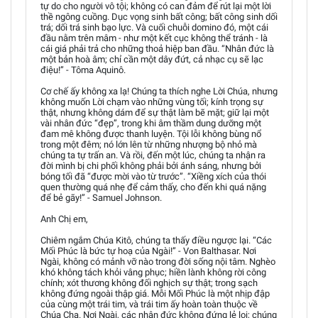
tự do cho người vô tội; không có can đảm để rút lại một lời
thề ngông cuồng. Dục vọng sinh bất công; bất công sinh dối
trá; dối trá sinh bạo lực. Và cuối chuỗi domino đó, một cái
đầu nằm trên mâm - như một kết cục không thể tránh - là
cái giá phải trả cho những thoả hiệp ban đầu. “Nhân đức là
một bản hoà âm; chỉ cần một dây đứt, cả nhạc cụ sẽ lạc
điệu!” - Tôma Aquinô.
Cơ chế ấy không xa lạ! Chúng ta thích nghe Lời Chúa, nhưng
không muốn Lời chạm vào những vùng tối; kính trọng sự
thật, nhưng không dám để sự thật làm bẽ mặt; giữ lại một
vài nhân đức “đẹp”, trong khi âm thầm dung dưỡng một
đam mê không được thanh luyện. Tội lỗi không bùng nổ
trong một đêm; nó lớn lên từ những nhượng bộ nhỏ mà
chúng ta tự trấn an. Và rồi, đến một lúc, chúng ta nhận ra
đời mình bị chi phối không phải bởi ánh sáng, nhưng bởi
bóng tối đã “được mời vào từ trước”. “Xiềng xích của thói
quen thường quá nhẹ để cảm thấy, cho đến khi quá nặng
để bẻ gãy!” - Samuel Johnson.
Anh Chị em,
Chiêm ngắm Chúa Kitô, chúng ta thấy điều ngược lại. “Các
Mối Phúc là bức tự hoạ của Ngài!” - Von Balthasar. Nơi
Ngài, không có mảnh vỡ nào trong đời sống nội tâm. Nghèo
khó không tách khỏi vâng phục; hiền lành không rời công
chính; xót thương không đối nghịch sự thật; trong sạch
không đứng ngoài thập giá. Mỗi Mối Phúc là một nhịp đập
của cùng một trái tim, và trái tim ấy hoàn toàn thuộc về
Chúa Cha. Nơi Ngài, các nhân đức không đứng lẻ loi; chúng