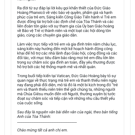
Ra đời từ sự đáp lại lời kêu gọi khẩn thiết của Đức Giáo
Hoàng Phanxicô về việc bảo vệ quyền, phẩm giá và hạnh
phúc của trẻ em, Sáng kiến Công Giáo Tiến hành vì Trẻ em
được đồng tài trợ bởi các định chế của Tòa Thánh và các
liên đoàn tôn giáo với sự tham gia của Ủy ban Giáo hoàng
về Bảo vệ Trẻ vị thành niên và một loạt các hội dòng tôn
giáo, cùng các chuyên gia giáo dân.
Làm việc trực tiếp với trẻ em và gia đình trên năm châu lục,
sáng kiến này hướng đến một kế hoạch hành động công
khai để hỗ trợ các nhà lãnh đạo Giáo hội, cộng đồng và các
đối tác, với mục tiêu đảm bảo rằng mọi trẻ em đều lớn lên
trong sự chăm sóc gia đình an toàn, đầy yêu thương được
hỗ trợ bởi các hệ thống mạnh mẽ và nhất quán.
Trong buổi tiếp kiến tại Vatican, Đức Giáo Hoàng bày tỏ sự
quan ngại về thực trạng mà trẻ em và thanh thiếu niên ngày
nay đang phải đối diện, mô tả đó là một bi kịch trong đó “trẻ
em và thanh thiếu niên trên thế giới chúng ta, những người
mà Chúa Giêsu muốn đến với Người, thường xuyên bị tước
đoạt sự chăm sóc và tiếp cận với những nhu cầu thiết yếu
của cuộc sống.
Sau đây là nguyên văn bài diễn văn của ngài, theo bản tiếng
Anh của Tòa Thánh:
_________________________________
Chào mừng tất cả anh chị em.