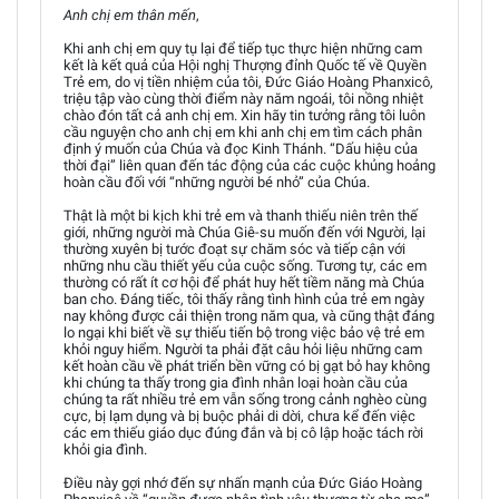
Anh chị em thân mến
,
Khi anh chị em quy tụ lại để tiếp tục thực hiện những cam
kết là kết quả của Hội nghị Thượng đỉnh Quốc tế về Quyền
Trẻ em, do vị tiền nhiệm của tôi, Đức Giáo Hoàng Phanxicô,
triệu tập vào cùng thời điểm này năm ngoái, tôi nồng nhiệt
chào đón tất cả anh chị em. Xin hãy tin tưởng rằng tôi luôn
cầu nguyện cho anh chị em khi anh chị em tìm cách phân
định ý muốn của Chúa và đọc Kinh Thánh. “Dấu hiệu của
thời đại” liên quan đến tác động của các cuộc khủng hoảng
hoàn cầu đối với “những người bé nhỏ” của Chúa.
Thật là một bi kịch khi trẻ em và thanh thiếu niên trên thế
giới, những người mà Chúa Giê-su muốn đến với Người, lại
thường xuyên bị tước đoạt sự chăm sóc và tiếp cận với
những nhu cầu thiết yếu của cuộc sống. Tương tự, các em
thường có rất ít cơ hội để phát huy hết tiềm năng mà Chúa
ban cho. Đáng tiếc, tôi thấy rằng tình hình của trẻ em ngày
nay không được cải thiện trong năm qua, và cũng thật đáng
lo ngại khi biết về sự thiếu tiến bộ trong việc bảo vệ trẻ em
khỏi nguy hiểm. Người ta phải đặt câu hỏi liệu những cam
kết hoàn cầu về phát triển bền vững có bị gạt bỏ hay không
khi chúng ta thấy trong gia đình nhân loại hoàn cầu của
chúng ta rất nhiều trẻ em vẫn sống trong cảnh nghèo cùng
cực, bị lạm dụng và bị buộc phải di dời, chưa kể đến việc
các em thiếu giáo dục đúng đắn và bị cô lập hoặc tách rời
khỏi gia đình.
Điều này gợi nhớ đến sự nhấn mạnh của Đức Giáo Hoàng