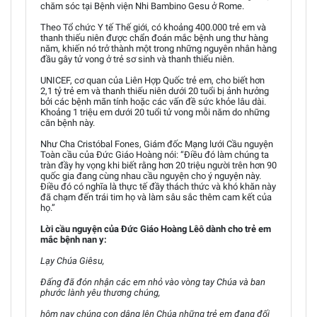
chăm sóc tại Bệnh viện Nhi Bambino Gesu ở Rome.
Theo Tổ chức Y tế Thế giới, có khoảng 400.000 trẻ em và
thanh thiếu niên được chẩn đoán mắc bệnh ung thư hàng
năm, khiến nó trở thành một trong những nguyên nhân hàng
đầu gây tử vong ở trẻ sơ sinh và thanh thiếu niên.
UNICEF, cơ quan của Liên Hợp Quốc trẻ em, cho biết hơn
2,1 tỷ trẻ em và thanh thiếu niên dưới 20 tuổi bị ảnh hưởng
bởi các bệnh mãn tính hoặc các vấn đề sức khỏe lâu dài.
Khoảng 1 triệu em dưới 20 tuổi tử vong mỗi năm do những
căn bệnh này.
Như Cha Cristóbal Fones, Giám đốc Mạng lưới Cầu nguyện
Toàn cầu của Đức Giáo Hoàng nói: “Điều đó làm chúng ta
tràn đầy hy vọng khi biết rằng hơn 20 triệu người trên hơn 90
quốc gia đang cùng nhau cầu nguyện cho ý nguyện này.
Điều đó có nghĩa là thực tế đầy thách thức và khó khăn này
đã chạm đến trái tim họ và làm sâu sắc thêm cam kết của
họ.”
Lời cầu nguyện của Đức Giáo Hoàng Lêô dành cho trẻ em
mắc bệnh nan y:
Lạy Chúa Giêsu,
Đấng đã đón nhận các em nhỏ vào vòng tay Chúa và ban
phước lành yêu thương chúng,
hôm nay chúng con dâng lên Chúa những trẻ em đang đối