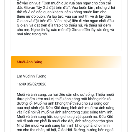
trở vào xin vua: “Con muốn đức vua ban ngay cho con cái
đầu Gio-an Tẩy Giả đặt trên đĩa”. Vua buồn lắm, nhưng vì lời
thề và vì có các quan khách, nên không muốn làm cho
thiếu nữ đó buồn. Và lập tức, vua sai một thị vệ đi lấy đầu
Gio-an và đặt trên đĩa. Viên thị vệ liền đi vào ngục chặt đầu
Gio-an, và đặt trên đĩa trao cho thiếu nữ, và thiếu nữ đem
cho mẹ. Nghe tin ấy, các môn đệ Gio-an đến lấy xác ông và
mai táng trong mồ.
Muối-Ánh Sáng
Lm Vũđình Tường
16:49 05/02/2026
Muối và ánh sáng, cả hai đều cần cho sự sống. Thiếu muối
thực phẩm kém mùi vị; thiếu ánh sáng mắt không nhìn rõ
đường lối. Muối và ánh không thể thiếu cho sự sống còn
của mọi sinh vật. Đức Kitô dùng hình ảnh muối và ánh sáng
vật lí để nói về muối và ánh sáng trong cuộc sống tâm linh.
Muối và ánh sáng hữu dụng cho sự vật quanh nó. Đức Kitô
nói rõ anh em phải là muối cho đời, ánh sáng cho trần gian.
Như thế muối và ánh sáng tâm linh không phải cho mình
mà cho tha nhân, xã hội, Giáo Hội. Đường, hướng bên ngoài