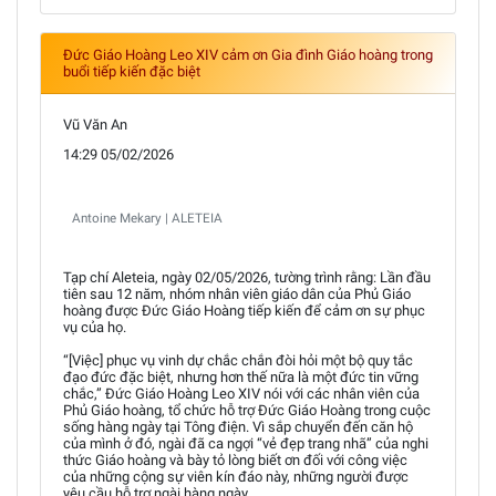
Đức Giáo Hoàng Leo XIV cảm ơn Gia đình Giáo hoàng trong
buổi tiếp kiến đặc biệt
Vũ Văn An
14:29 05/02/2026
Antoine Mekary | ALETEIA
Tạp chí Aleteia, ngày 02/05/2026, tường trình rằng: Lần đầu
tiên sau 12 năm, nhóm nhân viên giáo dân của Phủ Giáo
hoàng được Đức Giáo Hoàng tiếp kiến để cảm ơn sự phục
vụ của họ.
“[Việc] phục vụ vinh dự chắc chắn đòi hỏi một bộ quy tắc
đạo đức đặc biệt, nhưng hơn thế nữa là một đức tin vững
chắc,” Đức Giáo Hoàng Leo XIV nói với các nhân viên của
Phủ Giáo hoàng, tổ chức hỗ trợ Đức Giáo Hoàng trong cuộc
sống hàng ngày tại Tông điện. Vì sắp chuyển đến căn hộ
của mình ở đó, ngài đã ca ngợi “vẻ đẹp trang nhã” của nghi
thức Giáo hoàng và bày tỏ lòng biết ơn đối với công việc
của những cộng sự viên kín đáo này, những người được
yêu cầu hỗ trợ ngài hàng ngày.