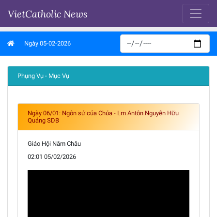
VietCatholic News
Ngày 05-02-2026
Phụng Vụ - Mục Vụ
Ngày 06/01: Ngôn sứ của Chúa - Lm Antôn Nguyễn Hữu
Quảng SDB
Giáo Hội Năm Châu
02:01 05/02/2026