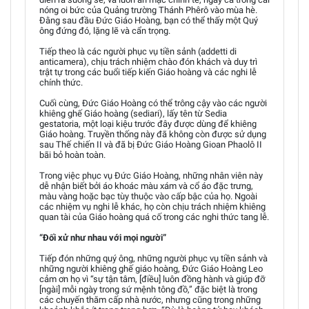
nóng oi bức của Quảng trường Thánh Phêrô vào mùa hè.
Đằng sau đầu Đức Giáo Hoàng, bạn có thể thấy một Quý
ông đứng đó, lặng lẽ và cẩn trọng.
Tiếp theo là các người phục vụ tiền sảnh (addetti di
anticamera), chịu trách nhiệm chào đón khách và duy trì
trật tự trong các buổi tiếp kiến Giáo hoàng và các nghi lễ
chính thức.
Cuối cùng, Đức Giáo Hoàng có thể trông cậy vào các người
khiêng ghế Giáo hoàng (sediari), lấy tên từ Sedia
gestatoria, một loại kiệu trước đây được dùng để khiêng
Giáo hoàng. Truyền thống này đã không còn được sử dụng
sau Thế chiến II và đã bị Đức Giáo Hoàng Gioan Phaolô II
bãi bỏ hoàn toàn.
Trong việc phục vụ Đức Giáo Hoàng, những nhân viên này
dễ nhận biết bởi áo khoác màu xám và cổ áo đặc trưng,
màu vàng hoặc bạc tùy thuộc vào cấp bậc của họ. Ngoài
các nhiệm vụ nghi lễ khác, họ còn chịu trách nhiệm khiêng
quan tài của Giáo hoàng quá cố trong các nghi thức tang lễ.
“Đối xử như nhau với mọi người”
Tiếp đón những quý ông, những người phục vụ tiền sảnh và
những người khiêng ghế giáo hoàng, Đức Giáo Hoàng Leo
cảm ơn họ vì “sự tận tâm, [điều] luôn đồng hành và giúp đỡ
[ngài] mỗi ngày trong sứ mệnh tông đồ,” đặc biệt là trong
các chuyến thăm cấp nhà nước, nhưng cũng trong những