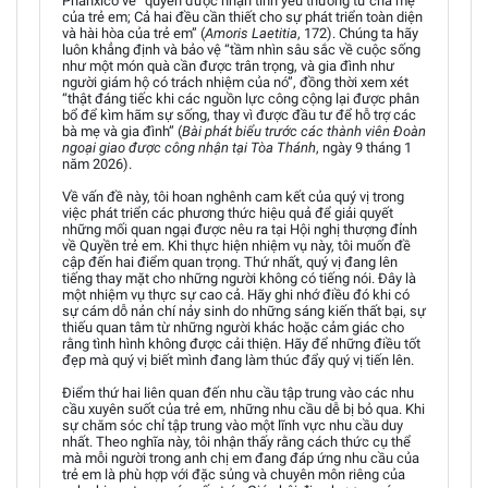
Phanxicô về “quyền được nhận tình yêu thương từ cha mẹ”
của trẻ em; Cả hai đều cần thiết cho sự phát triển toàn diện
và hài hòa của trẻ em” (
Amoris Laetitia
, 172). Chúng ta hãy
luôn khẳng định và bảo vệ “tầm nhìn sâu sắc về cuộc sống
như một món quà cần được trân trọng, và gia đình như
người giám hộ có trách nhiệm của nó”, đồng thời xem xét
“thật đáng tiếc khi các nguồn lực công cộng lại được phân
bổ để kìm hãm sự sống, thay vì được đầu tư để hỗ trợ các
bà mẹ và gia đình” (
Bài phát biểu trước các thành viên Đoàn
ngoại giao được công nhận tại Tòa Thánh
, ngày 9 tháng 1
năm 2026).
Về vấn đề này, tôi hoan nghênh cam kết của quý vị trong
việc phát triển các phương thức hiệu quả để giải quyết
những mối quan ngại được nêu ra tại Hội nghị thượng đỉnh
về Quyền trẻ em. Khi thực hiện nhiệm vụ này, tôi muốn đề
cập đến hai điểm quan trọng. Thứ nhất, quý vị đang lên
tiếng thay mặt cho những người không có tiếng nói. Đây là
một nhiệm vụ thực sự cao cả. Hãy ghi nhớ điều đó khi có
sự cám dỗ nản chí nảy sinh do những sáng kiến thất bại, sự
thiếu quan tâm từ những người khác hoặc cảm giác cho
rằng tình hình không được cải thiện. Hãy để những điều tốt
đẹp mà quý vị biết mình đang làm thúc đẩy quý vị tiến lên.
Điểm thứ hai liên quan đến nhu cầu tập trung vào các nhu
cầu xuyên suốt của trẻ em, những nhu cầu dễ bị bỏ qua. Khi
sự chăm sóc chỉ tập trung vào một lĩnh vực nhu cầu duy
nhất. Theo nghĩa này, tôi nhận thấy rằng cách thức cụ thể
mà mỗi người trong anh chị em đang đáp ứng nhu cầu của
trẻ em là phù hợp với đặc sủng và chuyên môn riêng của