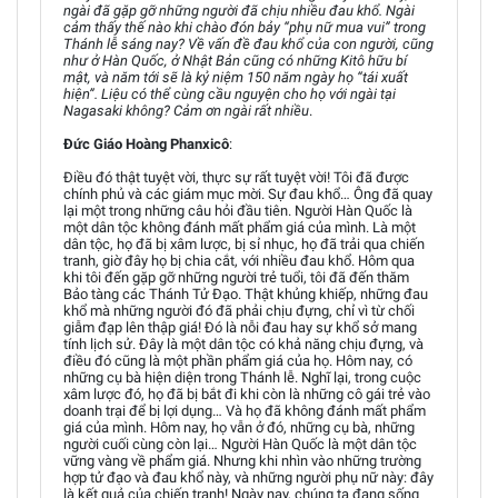
ngài đã gặp gỡ những người đã chịu nhiều đau khổ. Ngài
cảm thấy thế nào khi chào đón bảy “phụ nữ mua vui” trong
Thánh lễ sáng nay? Về vấn đề đau khổ của con người, cũng
như ở Hàn Quốc, ở Nhật Bản cũng có những Kitô hữu bí
mật, và năm tới sẽ là kỷ niệm 150 năm ngày họ “tái xuất
hiện”. Liệu có thể cùng cầu nguyện cho họ với ngài tại
Nagasaki không? Cảm ơn ngài rất nhiều
.
Đức Giáo Hoàng Phanxicô
:
Điều đó thật tuyệt vời, thực sự rất tuyệt vời! Tôi đã được
chính phủ và các giám mục mời. Sự đau khổ… Ông đã quay
lại một trong những câu hỏi đầu tiên. Người Hàn Quốc là
một dân tộc không đánh mất phẩm giá của mình. Là một
dân tộc, họ đã bị xâm lược, bị sỉ nhục, họ đã trải qua chiến
tranh, giờ đây họ bị chia cắt, với nhiều đau khổ. Hôm qua
khi tôi đến gặp gỡ những người trẻ tuổi, tôi đã đến thăm
Bảo tàng các Thánh Tử Đạo. Thật khủng khiếp, những đau
khổ mà những người đó đã phải chịu đựng, chỉ vì từ chối
giẫm đạp lên thập giá! Đó là nỗi đau hay sự khổ sở mang
tính lịch sử. Đây là một dân tộc có khả năng chịu đựng, và
điều đó cũng là một phần phẩm giá của họ. Hôm nay, có
những cụ bà hiện diện trong Thánh lễ. Nghĩ lại, trong cuộc
xâm lược đó, họ đã bị bắt đi khi còn là những cô gái trẻ vào
doanh trại để bị lợi dụng… Và họ đã không đánh mất phẩm
giá của mình. Hôm nay, họ vẫn ở đó, những cụ bà, những
người cuối cùng còn lại… Người Hàn Quốc là một dân tộc
vững vàng về phẩm giá. Nhưng khi nhìn vào những trường
hợp tử đạo và đau khổ này, và những người phụ nữ này: đây
là kết quả của chiến tranh! Ngày nay, chúng ta đang sống