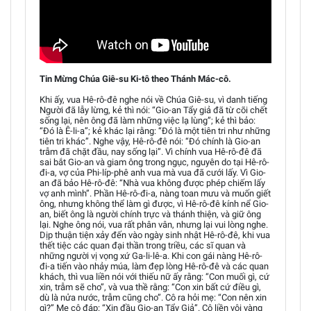
Tin Mừng Chúa Giê-su Ki-tô theo Thánh Mác-cô.
Khi ấy, vua Hê-rô-đê nghe nói về Chúa Giê-su, vì danh tiếng
Người đã lẫy lừng, kẻ thì nói: “Gio-an Tẩy giả đã từ cõi chết
sống lại, nên ông đã làm những việc lạ lùng”; kẻ thì bảo:
“Ðó là Ê-li-a”; kẻ khác lại rằng: “Ðó là một tiên tri như những
tiên tri khác”. Nghe vậy, Hê-rô-đê nói: “Ðó chính là Gio-an
trẫm đã chặt đầu, nay sống lại”. Vì chính vua Hê-rô-đê đã
sai bắt Gio-an và giam ông trong ngục, nguyên do tại Hê-rô-
đi-a, vợ của Phi-líp-phê anh vua mà vua đã cưới lấy. Vì Gio-
an đã bảo Hê-rô-đê: “Nhà vua không được phép chiếm lấy
vợ anh mình”. Phần Hê-rô-đi-a, nàng toan mưu và muốn giết
ông, nhưng không thể làm gì được, vì Hê-rô-đê kính nể Gio-
an, biết ông là người chính trực và thánh thiện, và giữ ông
lại. Nghe ông nói, vua rất phân vân, nhưng lại vui lòng nghe.
Dịp thuận tiện xảy đến vào ngày sinh nhật Hê-rô-đê, khi vua
thết tiệc các quan đại thần trong triều, các sĩ quan và
những người vị vọng xứ Ga-li-lê-a. Khi con gái nàng Hê-rô-
đi-a tiến vào nhảy múa, làm đẹp lòng Hê-rô-đê và các quan
khách, thì vua liền nói với thiếu nữ ấy rằng: “Con muối gì, cứ
xin, trẫm sẽ cho”, và vua thề rằng: “Con xin bất cứ điều gì,
dù là nửa nước, trẫm cũng cho”. Cô ra hỏi mẹ: “Con nên xin
gì?” Mẹ cô đáp: “Xin đầu Gio-an Tẩy Giả”. Cô liền vội vàng