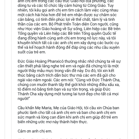
anh chị em trong các cấu trúc Giáo hội địa phương, các
dòng tu và các tổ chức lấy cảm hứng từ Công Giáo. Tuy
nhiên, tôi kêu gọi anh chị em tìm cách làm việc cùng nhau
một cách hài hòa hơn để trẻ em nhận được sự chăm sóc
cân bằng, có tính đến phúc lợi về thể chất, tâm lý và tinh
thần của các em. Bộ Phát triển Toàn diện Con người, cũng
như Học viện Giáo hoàng về Sự sống, Liên hiệp các Bề trên
Tổng quyền và Liên hiệp các Bề trên Tổng quyền Quốc tế
đang đồng hành cùng anh chị em trong nỗ lực này, và tôi
khuyến khích tất cả các anh chị em xây dựng các bước cụ
thể và kế hoạch hành động để đáp ứng các nhu cầu xuyên
suốt của trẻ em.
Đức Giáo Hoàng Phanxicô thường nhắc nhở chúng ta về sự
cần thiết phải lắng nghe trẻ em và ngài đã chứng tỏ là một
người thầy mẫu mực trong vấn đề này. Do đó, tôi xin kết
thúc bằng cách trích dẫn bức thư mà các em đã gửi cho
ngài vào năm ngoái. Các em nói: “Cùng với Đức Thánh Cha,
chúng con muốn thanh tẩy thế giới khỏi những điều xấu xa,
tô điểm nó bằng tình bạn và sự tôn trọng, và giúp Đức
Thánh Cha xây dựng một tương lai tươi đẹp cho tất cả mọi
người!”
Cầu khẩn Mẹ Maria, Mẹ của Giáo Hội, tôi cầu xin Chúa ban
phước lành cho tất cả anh chị em và ban cho anh chị em
sức mạnh và lòng can đảm khi anh chị em giúp đỡ trẻ em
biến những ước mơ này thành hiện thực.
Cảm ơn anh chị em.