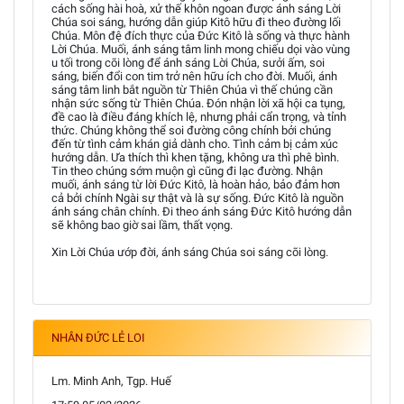
cách sống hài hoà, xử thế khôn ngoan được ánh sáng Lời
Chúa soi sáng, hướng dẫn giúp Kitô hữu đi theo đường lối
Chúa. Môn đệ đích thực của Đức Kitô là sống và thực hành
Lời Chúa. Muối, ánh sáng tâm linh mong chiếu dọi vào vùng
u tối trong cõi lòng để ánh sáng Lời Chúa, sưởi ấm, soi
sáng, biến đổi con tim trở nên hữu ích cho đời. Muối, ánh
sáng tâm linh bắt nguồn từ Thiên Chúa vì thế chúng cần
nhận sức sống từ Thiên Chúa. Đón nhận lời xã hội ca tụng,
đề cao là điều đáng khích lệ, nhưng phải cẩn trọng, và tỉnh
thức. Chúng không thể soi đường công chính bởi chúng
đến từ tình cảm khán giả dành cho. Tình cảm bị cảm xúc
hướng dẫn. Ưa thích thì khen tặng, không ưa thì phê bình.
Tin theo chúng sớm muộn gì cũng đi lạc đường. Nhận
muối, ánh sáng từ lời Đức Kitô, là hoàn hảo, bảo đảm hơn
cả bởi chính Ngài sự thật và là sự sống. Đức Kitô là nguồn
ánh sáng chân chính. Đi theo ánh sáng Đức Kitô hướng dẫn
sẽ không bao giờ sai lầm, thất vọng.
Xin Lời Chúa ướp đời, ánh sáng Chúa soi sáng cõi lòng.
NHÂN ĐỨC LẺ LOI
Lm. Minh Anh, Tgp. Huế