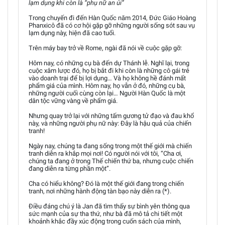
lạm dụng khi còn là “phụ nữ an ủi”
Trong chuyến đi đến Hàn Quốc năm 2014, Đức Giáo Hoàng
Phanxicô đã có cơ hội gặp gỡ những người sống sót sau vụ
lạm dụng này, hiện đã cao tuổi.
Trên máy bay trở về Rome, ngài đã nói về cuộc gặp gỡ:
Hôm nay, có những cụ bà đến dự Thánh lễ. Nghĩ lại, trong
cuộc xâm lược đó, họ bị bắt đi khi còn là những cô gái trẻ
vào doanh trại để bị lợi dụng… Và họ không hề đánh mất
phẩm giá của mình. Hôm nay, họ vẫn ở đó, những cụ bà,
những người cuối cùng còn lại… Người Hàn Quốc là một
dân tộc vững vàng về phẩm giá.
Nhưng quay trở lại với những tấm gương tử đạo và đau khổ
này, và những người phụ nữ này: Đây là hậu quả của chiến
tranh!
Ngày nay, chúng ta đang sống trong một thế giới mà chiến
tranh diễn ra khắp mọi nơi! Có người nói với tôi, “Cha ơi,
chúng ta đang ở trong Thế chiến thứ ba, nhưng cuộc chiến
đang diễn ra từng phần một”.
Cha có hiểu không? Đó là một thế giới đang trong chiến
tranh, nơi những hành động tàn bạo này diễn ra (*).
Điều đáng chú ý là Jan đã tìm thấy sự bình yên thông qua
sức mạnh của sự tha thứ, như bà đã mô tả chi tiết một
khoảnh khắc đầy xúc động trong cuốn sách của mình,