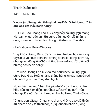
Thanh Quảng sdb
14:21 05/02/2026
Ý nguyện cầu nguyện tháng Hai của Đức Giáo Hoàng: ‘Cầu
cho các em mắc bệnh nan y’
Đức Giáo Hoàng Lêô XIV công bố ý cầu nguyện tháng
Hai và mời gọi các tín hữu cùng cầu nguyện để nhận ra
dung mạo của Thiên Chúa trong mỗi đứa trẻ đau khổ.
(Tin Vatican - Devin Watkins)
“Lạy Chúa Giêsu, Đấng đã ôm những trẻ bé nhỏ vào vòng
tay Chúa và chúc lành cho chúng cách dịu dàng, hôm nay
chúng con dâng lên Chúa những trẻ em đang đối diện với
những căn bệnh nan y.”
Đức Giáo Hoàng Lêô XIV đã mở đầu video Cầu nguyện
cùng Đức Giáo Hoàng hàng tháng bằng lời cầu nguyện đó
cho những trẻ em đang đau bệnh.
Ngài nhắc lại rằng “thân thể yếu đuối” của chúng là dấu
hiệu của sự hiện diện của Chúa Giêsu và nụ cười của
chúng giữa nỗi đau là chứng nhân cho Nước Thiên Chúa.
“Chúng con cầu xin Chúa, cho chúng không bao giờ thiếu
sự chăm sóc y tế thích hợp, sự quan tâm nhân ái, lòng