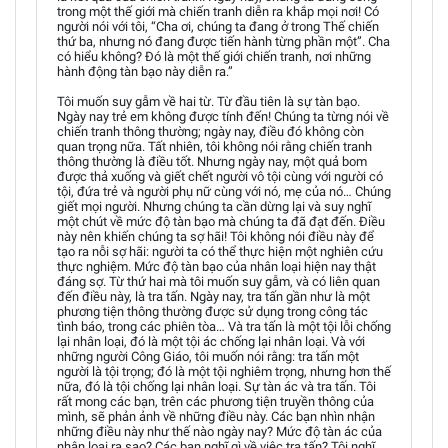
trong một thế giới mà chiến tranh diễn ra khắp mọi nơi! Có
người nói với tôi, “Cha ơi, chúng ta đang ở trong Thế chiến
thứ ba, nhưng nó đang được tiến hành từng phần một”. Cha
có hiểu không? Đó là một thế giới chiến tranh, nơi những
hành động tàn bạo này diễn ra.”
Tôi muốn suy gẫm về hai từ. Từ đầu tiên là sự tàn bạo.
Ngày nay trẻ em không được tính đến! Chúng ta từng nói về
chiến tranh thông thường; ngày nay, điều đó không còn
quan trọng nữa. Tất nhiên, tôi không nói rằng chiến tranh
thông thường là điều tốt. Nhưng ngày nay, một quả bom
được thả xuống và giết chết người vô tội cùng với người có
tội, đứa trẻ và người phụ nữ cùng với nó, mẹ của nó… Chúng
giết mọi người. Nhưng chúng ta cần dừng lại và suy nghĩ
một chút về mức độ tàn bạo mà chúng ta đã đạt đến. Điều
này nên khiến chúng ta sợ hãi! Tôi không nói điều này để
tạo ra nỗi sợ hãi: người ta có thể thực hiện một nghiên cứu
thực nghiệm. Mức độ tàn bạo của nhân loại hiện nay thật
đáng sợ. Từ thứ hai mà tôi muốn suy gẫm, và có liên quan
đến điều này, là tra tấn. Ngày nay, tra tấn gần như là một
phương tiện thông thường được sử dụng trong công tác
tình báo, trong các phiên tòa… Và tra tấn là một tội lỗi chống
lại nhân loại, đó là một tội ác chống lại nhân loại. Và với
những người Công Giáo, tôi muốn nói rằng: tra tấn một
người là tội trọng; đó là một tội nghiêm trọng, nhưng hơn thế
nữa, đó là tội chống lại nhân loại. Sự tàn ác và tra tấn. Tôi
rất mong các bạn, trên các phương tiện truyền thông của
mình, sẽ phản ảnh về những điều này. Các bạn nhìn nhận
những điều này như thế nào ngày nay? Mức độ tàn ác của
nhân loại ra sao? Các bạn nghĩ gì về việc tra tấn? Tôi nghĩ