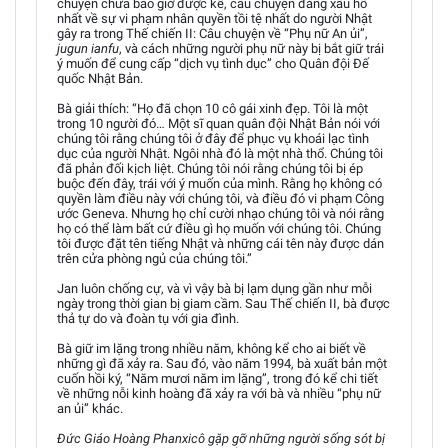
chuyện chưa bao giờ được kể, câu chuyện đáng xấu hổ
nhất về sự vi phạm nhân quyền tồi tệ nhất do người Nhật
gây ra trong Thế chiến II: Câu chuyện về “Phụ nữ An ủi”,
jugun ianfu
, và cách những người phụ nữ này bị bắt giữ trái
ý muốn để cung cấp “dịch vụ tình dục” cho Quân đội Đế
quốc Nhật Bản.
Bà giải thích: “Họ đã chọn 10 cô gái xinh đẹp. Tôi là một
trong 10 người đó… Một sĩ quan quân đội Nhật Bản nói với
chúng tôi rằng chúng tôi ở đây để phục vụ khoái lạc tình
dục của người Nhật. Ngôi nhà đó là một nhà thổ. Chúng tôi
đã phản đối kịch liệt. Chúng tôi nói rằng chúng tôi bị ép
buộc đến đây, trái với ý muốn của mình. Rằng họ không có
quyền làm điều này với chúng tôi, và điều đó vi phạm Công
ước Geneva. Nhưng họ chỉ cười nhạo chúng tôi và nói rằng
họ có thể làm bất cứ điều gì họ muốn với chúng tôi. Chúng
tôi được đặt tên tiếng Nhật và những cái tên này được dán
trên cửa phòng ngủ của chúng tôi.”
Jan luôn chống cự, và vì vậy bà bị lạm dụng gần như mỗi
ngày trong thời gian bị giam cầm. Sau Thế chiến II, bà được
thả tự do và đoàn tụ với gia đình.
Bà giữ im lặng trong nhiều năm, không kể cho ai biết về
những gì đã xảy ra. Sau đó, vào năm 1994, bà xuất bản một
cuốn hồi ký, “Năm mươi năm im lặng”, trong đó kể chi tiết
về những nỗi kinh hoàng đã xảy ra với bà và nhiều “phụ nữ
an ủi” khác.
Đức Giáo Hoàng Phanxicô gặp gỡ những người sống sót bị