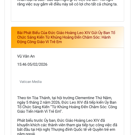
rằng việc suy gẫm về điều này sẽ có lợi cho tất cả chúng ta.
Bài Phát Biểu Của Đức Giáo Hoàng Leo XIV Gửi Ủy Ban Tổ
Chức Sáng Kiến Từ Khủng Hoảng Đến Chăm Sóc: Hành
Động Công Giáo Vì Trẻ Em
Vũ Văn An
15:46 05/02/2026
Vatican Media
Theo tin Tòa Thánh, tại hội trường Clementine Thứ Năm,
ngày 5 tháng 2 năm 2026, Đức Leo XIV đã tiếp kiến Ủy Ban
Tổ Chức Sáng Kiến “Từ Khủng Hoảng Đến Chăm Sóc: Công
Giáo Tiến Hành Vì Trẻ Em”.
Phát biểu trước Ủy ban, Đức Giáo Hoàng Leo XIV đã
khuyến khích các thành viên tham gia tiếp tục công việc đã
bắt đầu tại Hội nghị Thượng đỉnh Quốc tế về Quyền trẻ em
năm ngoái.