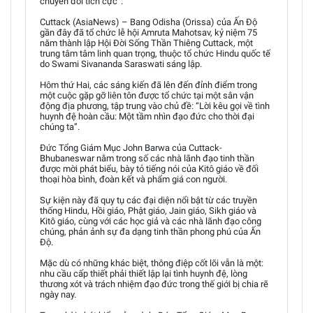
chuyển đổi tích cực”.
Cuttack (AsiaNews) – Bang Odisha (Orissa) của Ấn Độ
gần đây đã tổ chức lễ hội Amruta Mahotsav, kỷ niệm 75
năm thành lập Hội Đời Sống Thần Thiêng Cuttack, một
trung tâm tâm linh quan trọng, thuộc tổ chức Hindu quốc tế
do Swami Sivananda Saraswati sáng lập.
Hôm thứ Hai, các sáng kiến đã lên đến đỉnh điểm trong
một cuộc gặp gỡ liên tôn được tổ chức tại một sân vận
động địa phương, tập trung vào chủ đề: “Lời kêu gọi về tình
huynh đệ hoàn cầu: Một tầm nhìn đạo đức cho thời đại
chúng ta”.
Đức Tổng Giám Mục John Barwa của Cuttack-
Bhubaneswar nằm trong số các nhà lãnh đạo tinh thần
được mời phát biểu, bày tỏ tiếng nói của Kitô giáo về đối
thoại hòa bình, đoàn kết và phẩm giá con người.
Sự kiện này đã quy tụ các đại diện nổi bật từ các truyền
thống Hindu, Hồi giáo, Phật giáo, Jain giáo, Sikh giáo và
Kitô giáo, cùng với các học giả và các nhà lãnh đạo công
chúng, phản ảnh sự đa dạng tinh thần phong phú của Ấn
Độ.
Mặc dù có những khác biệt, thông điệp cốt lõi vẫn là một:
nhu cầu cấp thiết phải thiết lập lại tình huynh đệ, lòng
thương xót và trách nhiệm đạo đức trong thế giới bị chia rẽ
ngày nay.