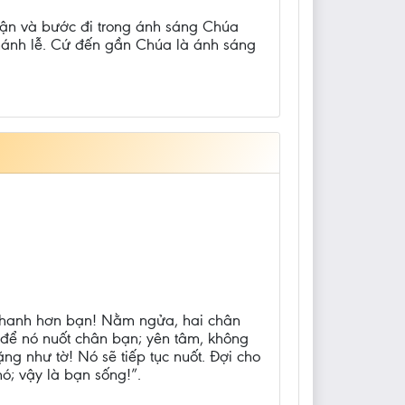
hận và bước đi trong ánh sáng Chúa
thánh lễ. Cứ đến gần Chúa là ánh sáng
 nhanh hơn bạn! Nằm ngửa, hai chân
 để nó nuốt chân bạn; yên tâm, không
ặng như tờ! Nó sẽ tiếp tục nuốt. Đợi cho
ó; vậy là bạn sống!”.