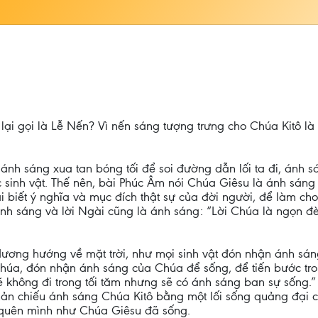
ại gọi là Lễ Nến? Vì nến sáng tượng trưng cho Chúa Kitô là 
, ánh sáng xua tan bóng tối để soi đường dẫn lối ta đi, án
sinh vật. Thế nên, bài Phúc Âm nói Chúa Giêsu là ánh sáng
 biết ý nghĩa và mục đích thật sự của đời người, để làm ch
h sáng và lời Ngài cũng là ánh sáng: “Lời Chúa là ngọn đè
ơng hướng về mặt trời, như mọi sinh vật đón nhận ánh sáng 
 Chúa, đón nhận ánh sáng của Chúa để sống, để tiến bước tro
ì sẽ không đi trong tối tăm nhưng sẽ có ánh sáng ban sự s
ản chiếu ánh sáng Chúa Kitô bằng một lối sống quảng đại cố
h quên mình như Chúa Giêsu đã sống.