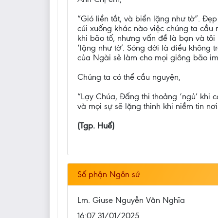
“Gió liền tắt, và biển lặng như tờ”. 
cúi xuống khác nào việc chúng ta cầu n
khi bão tố, nhưng vấn đề là bạn và tôi 
‘lặng như tờ’. Sóng đời là điều không 
của Ngài sẽ làm cho mọi giông bão i
Chúng ta có thể cầu nguyện,
“Lạy Chúa, Đấng thi thoảng ‘ngủ’ khi 
và mọi sự sẽ lặng thinh khi niềm tin 
(Tgp. Huế)
Số phận Ngôn sứ
Lm. Giuse Nguyễn Văn Nghĩa
16:07 31/01/2025