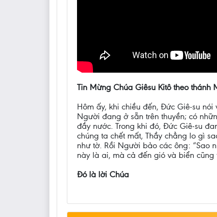
Tin Mừng Chúa Giêsu Kitô theo thánh 
Hôm ấy, khi chiều đến, Đức Giê-su nói
Người đang ở sẵn trên thuyền; có nhữn
đầy nước. Trong khi đó, Đức Giê-su đa
chúng ta chết mất, Thầy chẳng lo gì sa
như tờ. Rồi Người bảo các ông: “Sao n
này là ai, mà cả đến gió và biển cũng 
Đó là lời Chúa