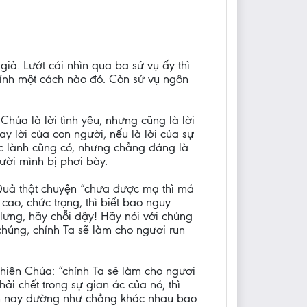
iả. Lướt cái nhìn qua ba sứ vụ ấy thì
 kính một cách nào đó. Còn sứ vụ ngôn
húa là lời tình yêu, nhưng cũng là lời
y lời của con người, nếu là lời của sự
iệc lành cũng có, nhưng chẳng đáng là
gười mình bị phơi bày.
 Quả thật chuyện “chưa được mạ thì má
ao, chức trọng, thì biết bao nguy
lưng, hãy chỗi dậy! Hãy nói với chúng
chúng, chính Ta sẽ làm cho ngươi run
 Thiên Chúa: “chính Ta sẽ làm cho ngươi
i chết trong sự gian ác của nó, thì
đến nay dường như chẳng khác nhau bao