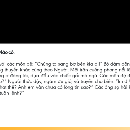
Mác-cô.
 với các môn đệ: “Chúng ta sang bờ bên kia đi!” Bỏ đám đông
g thuyền khác cùng theo Người. Một trận cuồng phong nổi lê
ng ở đàng lái, dựa đầu vào chiếc gối mà ngủ. Các môn đệ đ
o?” Người thức dậy, ngăm đe gió, và truyền cho biển: “Im đi! 
hát thế? Anh em vẫn chưa có lòng tin sao?” Các ông sợ hãi 
tuân lệnh?”