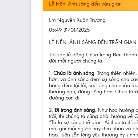
Lễ Nến: Ánh sáng đến trần gian
Lm Nguyễn Xuân Trường
05:49 31/01/2025
LỄ NẾN: ÁNH SÁNG ĐẾN TRẦN GIAN
Tại sao lễ dâng Chúa trong Đền Thánh l
đời mỗi người chúng ta.
1.
Chúa là ánh sáng
. Trong thiên nhiên
hơn, và ánh sáng đem sự sống cho các 
bóng đêm tội lỗi, soi sáng cho nhân loại
thương hơn, đáng sống hơn. Chúa là án
đường con đi.”
2.
Đi trong ánh sáng
. Như hoa hướng dư
trái, thì chúng ta cũng phải hướng về
“Ta là sự sáng thế gian. Ai theo ta th
mời gọi mỗi người hãy đón nhận và ph
hao, luôn sẵn lòng yêu thương hy sin