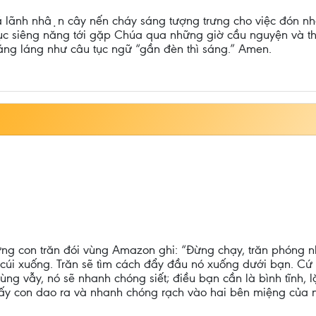
đã lãnh nhận cây nến cháy sáng tượng trưng cho việc đón n
 tục siêng năng tới gặp Chúa qua những giờ cầu nguyện và 
sáng láng như câu tục ngữ “gần đèn thì sáng.” Amen.
ững con trăn đói vùng Amazon ghi: “Đừng chạy, trăn phóng
 cúi xuống. Trăn sẽ tìm cách đẩy đầu nó xuống dưới bạn. Cứ
ng vẫy, nó sẽ nhanh chóng siết; điều bạn cần là bình tĩnh, l
 lấy con dao ra và nhanh chóng rạch vào hai bên miệng của n