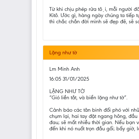
Từ khi chịu phép rửa tội, mỗi người 
Kitô. Ước gì, hàng ngày chúng ta tiếp
thì chắc chắn đời mình sẽ đẹp đẽ, sẽ 
Lặng như tờ
Lm Minh Anh
16:05 31/01/2025
LẶNG NHƯ TỜ
“Gió liền tắt, và biển lặng như tờ”.
Cảnh báo các tân binh đối phó với nh
chụm lại, hai tay đặt ngang hông, đầu
đau; sẽ mất nhiều thời gian. Nếu bạn vù
đến khi nó nuốt trọn đầu gối; bấy giờ,