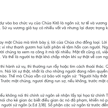
dự vào ba chức vụ của Chúa Kitô là ngôn sứ, tư tế và vương g
ả. Sứ vụ vương giả tuy có nhiều vất vả nhưng lại được trọng
 mặt Chúa mà trình bày ý, lời của Chúa cho đồng loại. Lời C
c ví như thanh gươm hai lưỡi phân rẽ tâm hồn con người. Nga
ười chúng ta xem ra công ít mà tội nhiều. Mặt tốt cũng có, v
. Và thế là người ta thật khó chấp nhận khi sự thật về con n
hi hành sứ vụ, thì thường run rẩy hoặc tìm cách thoái thác.
. Nói lời sự thật, nhất là cho những người đang nắm quyền c
 nào. Thế mà Chúa vẫn cứ bảo với ngôn sứ: “Người hãy thắt 
. Trước mặt chúng, ngươi đừng run sợ, nếu không, trước mặt 
 Nếu không nói thì chính sứ ngôn sẽ nhận lấy tại họa từ chính
i cho kẻ gian ác biết điều gian ác nó đã phạm, khiến nó phả
i người sứ ngôn (x.Ed 3,18). Số phận các sứ ngôn từ trước 