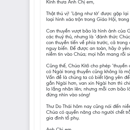
Kính thưa Anh Chị em,
Thật thú vị! ‘Lặng như tờ’ được gặp lạ
loại hình xáo trộn trong Giáo Hội, tron
Con thuyền vượt bão là hình ảnh của G
các thuỷ thủ, nhưng là ‘đánh thức Chúa
con thuyền tiến về phía trước, cả tro
nguy biến. Để được an toàn, hãy ở yên
niềm tin vào Chúa; mọi hỗn mang rồi sẽ
Cũng thế, Chúa Kitô cho phép ‘thuyền 
có Ngài trong thuyền cũng không là m
Vấn đề là chúng ta có biết lặng yên đ
gần Ngài hơn, van xin Ngài hơn thì ch
lo lắng nhân lên; nhưng mỗi cơn bão l
đừng nhìn vào sóng!
Thư Do Thái hôm nay cũng nói đến niềm
Chúa có quyền năng cho người chết trỗi
gia đình tổ phụ.
Anh Chị em,