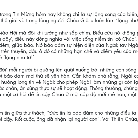
i trong Tin Mừng hôm nay không chỉ là sự lặng sóng của biển
g thế giới và trong lòng người. Chúa Giêsu luôn làm ‘lặng như
iáo Hội mà đôi khi tưởng như sắp chìm. Điều cứu nó không 
 dậy’, điều này đồng nghĩa với việc sống niềm tin ‘có Chúa’
ng đêm, giữa bão. Nó bảo đảm sự hiện diện của Ngài; tay Ngà
 trên thuyền, dẫu ở đó có những hạn chế và điểm yếu của m
 ‘lặng như tờ!’.
đời’ mỗi người bị quăng lên quật xuống bởi những con sóng 
ột bảo đảm mọi thứ sẽ yên hàn. Cần khám phá rằng, Ngài có
ể hướng lòng tin về Ngài; cho phép Ngài làm những gì còn l
ắc chắn, ân sủng thực sự sẽ hoạt động. Thông thường, chúng
à một cơ hội để tin cậy Chúa ở một cấp độ mới mẻ hơn, một
 tin giữa thử thách, “Đức tin là bảo đảm cho những điều ta
 dậy. Rốt cuộc, ông đã nhận lại người con”. Với Thiên Chúa,