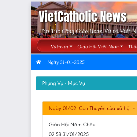
VietCatholic News
Tin Tức Công Giáo Hoàn Vũ và Việt 
Vatican
Giáo Hội Việt Nam
Thô
Ngày 31-01-2025
Phụng Vụ - Mục Vụ
Ngày 01/02: Con Thuyền của xã hội –
Giáo Hội Năm Châu
02:58 31/01/2025