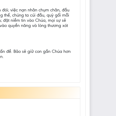
ăn đói; việc nạn nhân chụm chân, đầu
g thế, chúng ta cúi đầu, quỳ gối mỗi
n; đặt niềm tin vào Chúa, mọi sự sẽ
, vào quyền năng và lòng thương xót
 vấn đề. Bão sẽ giữ con gần Chúa hơn
n.