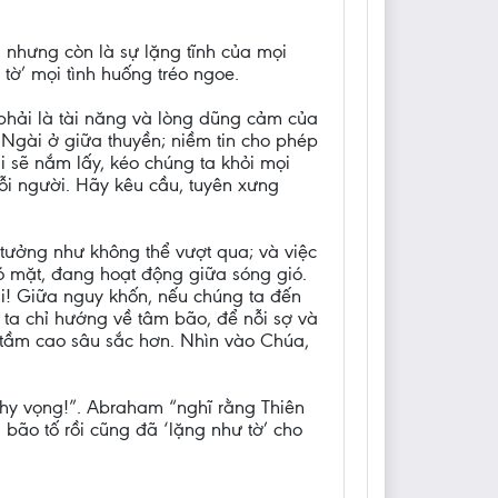
, nhưng còn là sự lặng tĩnh của mọi
 tờ’ mọi tình huống tréo ngoe.
phải là tài năng và lòng dũng cảm của
. Ngài ở giữa thuyền; niềm tin cho phép
i sẽ nắm lấy, kéo chúng ta khỏi mọi
ỗi người. Hãy kêu cầu, tuyên xưng
tưởng như không thể vượt qua; và việc
 mặt, đang hoạt động giữa sóng gió.
ại! Giữa nguy khốn, nếu chúng ta đến
 ta chỉ hướng về tâm bão, để nỗi sợ và
 tầm cao sâu sắc hơn. Nhìn vào Chúa,
 hy vọng!”. Abraham “nghĩ rằng Thiên
 bão tố rồi cũng đã ‘lặng như tờ’ cho