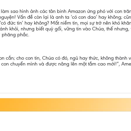
Đẹp làm sao hình ảnh các tân binh Amazon ứng phó với con tr
guyện! Vấn đề còn lại là anh ta ‘có con dao’ hay không; cũn
‘có đức tin’ hay không? Mất niềm tin, mọi sự trở nên khó khă
tránh khỏi, nhưng biết quỳ gối, vững tin vào Chúa, thế nhưng
m phăng phắc.
con cần; cho con tin, Chúa có đó, ngủ hay thức, không thành
nơi con chuyển mình và được nâng lên một tầm cao mới!”, Ame