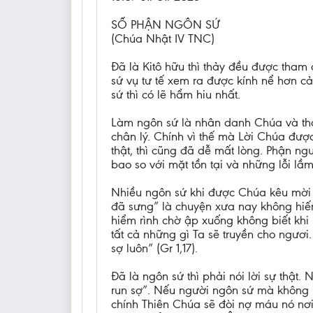
SỐ PHẬN NGÔN SỨ
(Chúa Nhật IV TNC)
Đã là Kitô hữu thì thảy đều được tham 
sứ vụ tư tế xem ra được kính nể hơn c
sứ thì có lẽ hẩm hiu nhất.
Làm ngôn sứ là nhân danh Chúa và thay
chân lý. Chính vì thế mà Lời Chúa đượ
thật, thì cũng đã dễ mất lòng. Phận ng
bao so với mặt tồn tại và những lỗi lầm
Nhiều ngôn sứ khi được Chúa kêu mời t
đã sưng” là chuyện xưa nay không hiếm
hiểm rình chờ ập xuống không biết khi
tất cả những gì Ta sẽ truyền cho ngươi
sợ luôn” (Gr 1,17).
Đã là ngôn sứ thì phải nói lời sự thật.
run sợ”. Nếu người ngôn sứ mà không nó
chính Thiên Chúa sẽ đòi nợ máu nó nơ