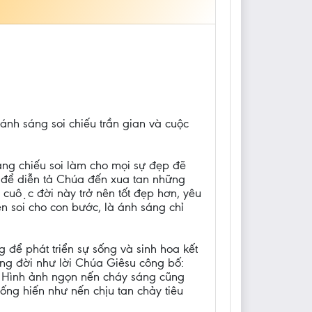
ánh sáng soi chiếu trần gian và cuộc
h sáng chiếu soi làm cho mọi sự đẹp đẽ
 để diễn tả Chúa đến xua tan những
o cuộc đời này trở nên tốt đẹp hơn, yêu
n soi cho con bước, là ánh sáng chỉ
để phát triển sự sống và sinh hoa kết
ng đời như lời Chúa Giêsu công bố:
ống.” Hình ảnh ngọn nến cháy sáng cũng
ng hiến như nến chịu tan chảy tiêu